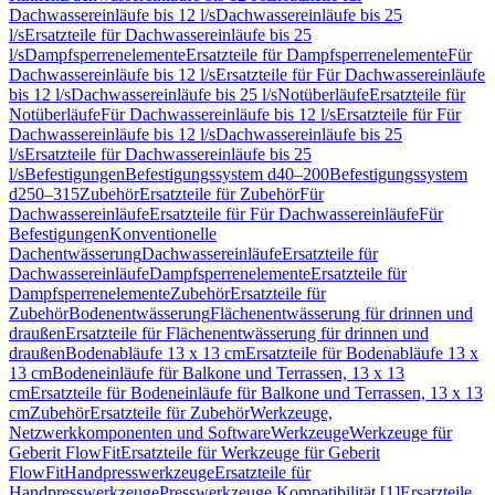
Dachwassereinläufe bis 12 l/s
Dachwassereinläufe bis 25
l/s
Ersatzteile für Dachwassereinläufe bis 25
l/s
Dampfsperrenelemente
Ersatzteile für Dampfsperrenelemente
Für
Dachwassereinläufe bis 12 l/s
Ersatzteile für Für Dachwassereinläufe
bis 12 l/s
Dachwassereinläufe bis 25 l/s
Notüberläufe
Ersatzteile für
Notüberläufe
Für Dachwassereinläufe bis 12 l/s
Ersatzteile für Für
Dachwassereinläufe bis 12 l/s
Dachwassereinläufe bis 25
l/s
Ersatzteile für Dachwassereinläufe bis 25
l/s
Befestigungen
Befestigungssystem d40–200
Befestigungssystem
d250–315
Zubehör
Ersatzteile für Zubehör
Für
Dachwassereinläufe
Ersatzteile für Für Dachwassereinläufe
Für
Befestigungen
Konventionelle
Dachentwässerung
Dachwassereinläufe
Ersatzteile für
Dachwassereinläufe
Dampfsperrenelemente
Ersatzteile für
Dampfsperrenelemente
Zubehör
Ersatzteile für
Zubehör
Bodenentwässerung
Flächenentwässerung für drinnen und
draußen
Ersatzteile für Flächenentwässerung für drinnen und
draußen
Bodenabläufe 13 x 13 cm
Ersatzteile für Bodenabläufe 13 x
13 cm
Bodeneinläufe für Balkone und Terrassen, 13 x 13
cm
Ersatzteile für Bodeneinläufe für Balkone und Terrassen, 13 x 13
cm
Zubehör
Ersatzteile für Zubehör
Werkzeuge,
Netzwerkkomponenten und Software
Werkzeuge
Werkzeuge für
Geberit FlowFit
Ersatzteile für Werkzeuge für Geberit
FlowFit
Handpresswerkzeuge
Ersatzteile für
Handpresswerkzeuge
Presswerkzeuge Kompatibilität [1]
Ersatzteile