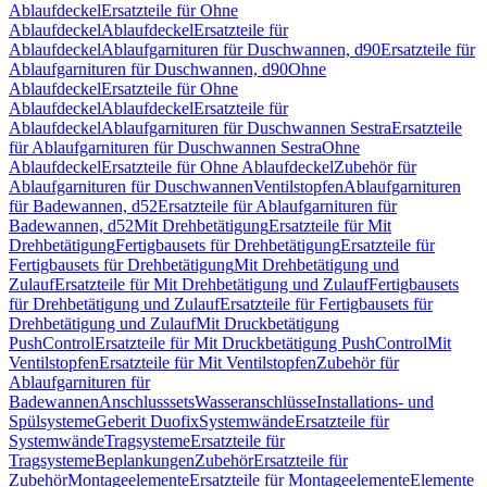
Ablaufdeckel
Ersatzteile für Ohne
Ablaufdeckel
Ablaufdeckel
Ersatzteile für
Ablaufdeckel
Ablaufgarnituren für Duschwannen, d90
Ersatzteile für
Ablaufgarnituren für Duschwannen, d90
Ohne
Ablaufdeckel
Ersatzteile für Ohne
Ablaufdeckel
Ablaufdeckel
Ersatzteile für
Ablaufdeckel
Ablaufgarnituren für Duschwannen Sestra
Ersatzteile
für Ablaufgarnituren für Duschwannen Sestra
Ohne
Ablaufdeckel
Ersatzteile für Ohne Ablaufdeckel
Zubehör für
Ablaufgarnituren für Duschwannen
Ventilstopfen
Ablaufgarnituren
für Badewannen, d52
Ersatzteile für Ablaufgarnituren für
Badewannen, d52
Mit Drehbetätigung
Ersatzteile für Mit
Drehbetätigung
Fertigbausets für Drehbetätigung
Ersatzteile für
Fertigbausets für Drehbetätigung
Mit Drehbetätigung und
Zulauf
Ersatzteile für Mit Drehbetätigung und Zulauf
Fertigbausets
für Drehbetätigung und Zulauf
Ersatzteile für Fertigbausets für
Drehbetätigung und Zulauf
Mit Druckbetätigung
PushControl
Ersatzteile für Mit Druckbetätigung PushControl
Mit
Ventilstopfen
Ersatzteile für Mit Ventilstopfen
Zubehör für
Ablaufgarnituren für
Badewannen
Anschlusssets
Wasseranschlüsse
Installations- und
Spülsysteme
Geberit Duofix
Systemwände
Ersatzteile für
Systemwände
Tragsysteme
Ersatzteile für
Tragsysteme
Beplankungen
Zubehör
Ersatzteile für
Zubehör
Montageelemente
Ersatzteile für Montageelemente
Elemente