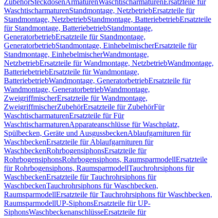
Zubehör
Steckdosen
Armaturen
Waschtischarmaturen
Ersatzteile für
Waschtischarmaturen
Standmontage, Netzbetrieb
Ersatzteile für
Standmontage, Netzbetrieb
Standmontage, Batteriebetrieb
Ersatzteile
für Standmontage, Batteriebetrieb
Standmontage,
Generatorbetrieb
Ersatzteile für Standmontage,
Generatorbetrieb
Standmontage, Einhebelmischer
Ersatzteile für
Standmontage, Einhebelmischer
Wandmontage,
Netzbetrieb
Ersatzteile für Wandmontage, Netzbetrieb
Wandmontage,
Batteriebetrieb
Ersatzteile für Wandmontage,
Batteriebetrieb
Wandmontage, Generatorbetrieb
Ersatzteile für
Wandmontage, Generatorbetrieb
Wandmontage,
Zweigriffmischer
Ersatzteile für Wandmontage,
Zweigriffmischer
Zubehör
Ersatzteile für Zubehör
Für
Waschtischarmaturen
Ersatzteile für Für
Waschtischarmaturen
Apparateanschlüsse für Waschplatz,
Spülbecken, Geräte und Ausgussbecken
Ablaufgarnituren für
Waschbecken
Ersatzteile für Ablaufgarnituren für
Waschbecken
Rohrbogensiphons
Ersatzteile für
Rohrbogensiphons
Rohrbogensiphons, Raumsparmodell
Ersatzteile
für Rohrbogensiphons, Raumsparmodell
Tauchrohrsiphons für
Waschbecken
Ersatzteile für Tauchrohrsiphons für
Waschbecken
Tauchrohrsiphons für Waschbecken,
Raumsparmodell
Ersatzteile für Tauchrohrsiphons für Waschbecken,
Raumsparmodell
UP-Siphons
Ersatzteile für UP-
Siphons
Waschbeckenanschlüsse
Ersatzteile für