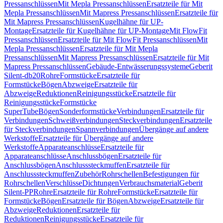
Pressanschlüssen
Mit Mepla Pressanschlüssen
Ersatzteile für Mit
Mepla Pressanschlüssen
Mit Mapress Pressanschlüssen
Ersatzteile für
Mit Mapress Pressanschlüssen
Kugelhähne für UP-
Montage
Ersatzteile für Kugelhähne für UP-Montage
Mit FlowFit
Pressanschlüssen
Ersatzteile für Mit FlowFit Pressanschlüssen
Mit
Mepla Pressanschlüssen
Ersatzteile für Mit Mepla
Pressanschlüssen
Mit Mapress Pressanschlüssen
Ersatzteile für Mit
Mapress Pressanschlüssen
Gebäude-Entwässerungssysteme
Geberit
Silent-db20
Rohre
Formstücke
Ersatzteile für
Formstücke
Bögen
Abzweige
Ersatzteile für
Abzweige
Reduktionen
Reinigungsstücke
Ersatzteile für
Reinigungsstücke
Formstücke
SuperTube
Bögen
Sonderformstücke
Verbindungen
Ersatzteile für
Verbindungen
Schweißverbindungen
Steckverbindungen
Ersatzteile
für Steckverbindungen
Spannverbindungen
Übergänge auf andere
Werkstoffe
Ersatzteile für Übergänge auf andere
Werkstoffe
Apparateanschlüsse
Ersatzteile für
Apparateanschlüsse
Anschlussbögen
Ersatzteile für
Anschlussbögen
Anschlusssteckmuffen
Ersatzteile für
Anschlusssteckmuffen
Zubehör
Rohrschellen
Befestigungen für
Rohrschellen
Verschlüsse
Dichtungen
Verbrauchsmaterial
Geberit
Silent-PP
Rohre
Ersatzteile für Rohre
Formstücke
Ersatzteile für
Formstücke
Bögen
Ersatzteile für Bögen
Abzweige
Ersatzteile für
Abzweige
Reduktionen
Ersatzteile für
Reduktionen
Reinigungsstücke
Ersatzteile für