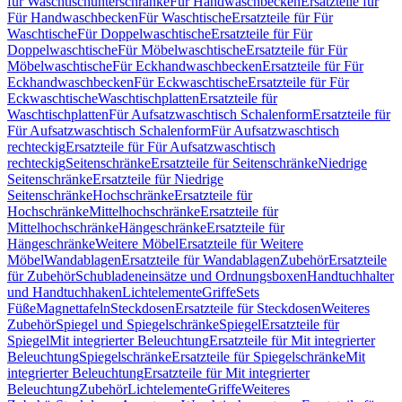
für Waschtischunterschränke
Für Handwaschbecken
Ersatzteile für
Für Handwaschbecken
Für Waschtische
Ersatzteile für Für
Waschtische
Für Doppelwaschtische
Ersatzteile für Für
Doppelwaschtische
Für Möbelwaschtische
Ersatzteile für Für
Möbelwaschtische
Für Eckhandwaschbecken
Ersatzteile für Für
Eckhandwaschbecken
Für Eckwaschtische
Ersatzteile für Für
Eckwaschtische
Waschtischplatten
Ersatzteile für
Waschtischplatten
Für Aufsatzwaschtisch Schalenform
Ersatzteile für
Für Aufsatzwaschtisch Schalenform
Für Aufsatzwaschtisch
rechteckig
Ersatzteile für Für Aufsatzwaschtisch
rechteckig
Seitenschränke
Ersatzteile für Seitenschränke
Niedrige
Seitenschränke
Ersatzteile für Niedrige
Seitenschränke
Hochschränke
Ersatzteile für
Hochschränke
Mittelhochschränke
Ersatzteile für
Mittelhochschränke
Hängeschränke
Ersatzteile für
Hängeschränke
Weitere Möbel
Ersatzteile für Weitere
Möbel
Wandablagen
Ersatzteile für Wandablagen
Zubehör
Ersatzteile
für Zubehör
Schubladeneinsätze und Ordnungsboxen
Handtuchhalter
und Handtuchhaken
Lichtelemente
Griffe
Sets
Füße
Magnettafeln
Steckdosen
Ersatzteile für Steckdosen
Weiteres
Zubehör
Spiegel und Spiegelschränke
Spiegel
Ersatzteile für
Spiegel
Mit integrierter Beleuchtung
Ersatzteile für Mit integrierter
Beleuchtung
Spiegelschränke
Ersatzteile für Spiegelschränke
Mit
integrierter Beleuchtung
Ersatzteile für Mit integrierter
Beleuchtung
Zubehör
Lichtelemente
Griffe
Weiteres