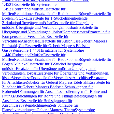
1.4521
Ersatzteile für Systemrohre
1.4521
Rohrnippel
Muffen
Ersatzteile für
Muffen
Reduktionen
Ersatzteile für Reduktionen
Bögen
Ersatzteile für
Bögen
T-Stücke
Ersatzteile für T-Stücke
Innenliegende
Zirkulation
Übergänge unlösbar
Ersatzteile für Übergänge
unlösbar
Übergänge und Verbindungen, lösbar
Ersatzteile für
Übergänge und Verbindungen, lösbar
Kompensatoren
Ersatzteile für
Kompensatoren
Verschlüsse
Ersatzteile für
Verschlüsse
Anschlüsse
Ersatzteile für Anschlüsse
Geberit Mapress
Edelstahl, Gas
Ersatzteile für Geberit Mapress Edelstahl,
Gas
Systemrohre 1.4401
Ersatzteile für Systemrohre
1.4401
Rohrnippel
Muffen
Ersatzteile für
Muffen
Reduktionen
Ersatzteile für Reduktionen
Bögen
Ersatzteile für
Bögen
T-Stücke
Ersatzteile für T-Stücke
Übergänge
unlösbar
Ersatzteile für Übergänge unlösbar
Übergänge und
Verbindungen, lösbar
Ersatzteile für Übergänge und Verbindungen,
lösbar
Verschlüsse
Ersatzteile für Verschlüsse
Anschlüsse
Ersatzteile
für Anschlüsse
Zubehör für Geberit Mapress Edelstahl
Ersatzteile für
Zubehör für Geberit Mapress Edelstahl
Schutzkappen für
Rohrende
Dämmungen für Anschlüsse
Isolierungen für Rohre und
Fittings
Abdichtungen für Rohre und Fittings
Befestigungen für
Anschlüsse
Ersatzteile für Befestigungen für
Anschlüsse
Systemdichtungen
Sets Schraube für
Flanschverbindungen
Geberit Mapress Therm
Systemrohre