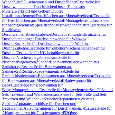
Wandabläufe
Duschwannen und Duschflächen
Ersatzteile für
Duschwannen und Duschflächen
Duschflächen aus
Mineralwerkstoff und Geberit Duofix
Installationselemente
Duschflächen aus Mineralwerkstoff
Ersatzteile
für Duschflächen aus Mineralwerkstoff
Montagelemente
Ersatzteile
für Montagelemente
Spezifische Duschwannenabläufe
Ersatzteile für
Spezifische
Duschwannenabläufe
Zubehör
Duschabtrennungen
Ersatzteile für
Duschabtrennungen
Duschseitenwände für Walk-in-
Dusche
Ersatzteile für Duschseitenwände für Walk-in-
Dusche
Zubehör
Ersatzteile für Zubehör
Nischenablageboxen für
Duschen
Ersatzteile für Nischenablageboxen für
Duschen
Nischenablageboxen
Ersatzteile für
Nischenablageboxen
Zubehör
Badewannen
Badewannen aus
Sanitäracryl
Ersatzteile für Badewannen aus
Sanitäracryl
Rechteckbadewannen
Ersatzteile für
Rechteckbadewannen
Badewannen aus Mineralwerkstoff
Ersatzteile
für Badewannen aus Mineralwerkstoff
Badewannen für
Babys
Ersatzteile für Badewannen für
Babys
Montagelemente
Ersatzteile für Montagelemente
Sets Füße und
Sets Traversen und Wandanker
Ersatzteile für Sets Füße und Sets
Traversen und Wandanker
Zubehör
Reparatursets
Weiteres
Zubehör
Apparateanschlüsse für Duschen und
Badewannen
Ablaufgarnituren für Duschwannen, d52
Ersatzteile für
Ablaufgarnituren für Duschwannen, d52
Ohne