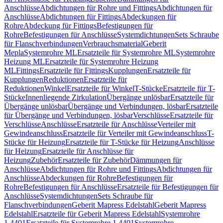
Anschlüsse
Abdichtungen für Rohre und Fittings
Abdichtungen für
Anschlüsse
Abdichtungen für Fittings
Abdeckungen für
Rohre
Abdeckung für Fittings
Befestigungen für
Rohre
Befestigungen für Anschlüsse
Systemdichtungen
Sets Schraube
für Flanschverbindungen
Verbrauchsmaterial
Geberit
Mepla
Systemrohre ML
Ersatzteile für Systemrohre ML
Systemrohre
Heizung ML
Ersatzteile für Systemrohre Heizung
ML
Fittings
Ersatzteile für Fittings
Kupplungen
Ersatzteile für
Kupplungen
Reduktionen
Ersatzteile für
Reduktionen
Winkel
Ersatzteile für Winkel
T-Stücke
Ersatzteile für T-
Stücke
Innenliegende Zirkulation
Übergänge unlösbar
Ersatzteile für
Übergänge unlösbar
Übergänge und Verbindungen, lösbar
Ersatzteile
für Übergänge und Verbindungen, lösbar
Verschlüsse
Ersatzteile für
Verschlüsse
Anschlüsse
Ersatzteile für Anschlüsse
Verteiler mit
Gewindeanschluss
Ersatzteile für Verteiler mit Gewindeanschluss
T-
Stücke für Heizung
Ersatzteile für T-Stücke für Heizung
Anschlüsse
für Heizung
Ersatzteile für Anschlüsse für
Heizung
Zubehör
Ersatzteile für Zubehör
Dämmungen für
Anschlüsse
Abdichtungen für Rohre und Fittings
Abdichtungen für
Anschlüsse
Abdeckungen für Rohre
Befestigungen für
Rohre
Befestigungen für Anschlüsse
Ersatzteile für Befestigungen für
Anschlüsse
Systemdichtungen
Sets Schraube für
Flanschverbindungen
Geberit Mapress Edelstahl
Geberit Mapress
Edelstahl
Ersatzteile für Geberit Mapress Edelstahl
Systemrohre
1.4401
Ersatzteile für Systemrohre 1.4401
Systemrohre