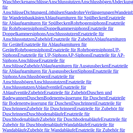
Waschbeckenanschlüsse
Anschlussstutzen
Anschlussbögen
Abdeckung
für
Anschlüsse
Dichtungen
Löthülsen
Standrohre
Verlängerungen
Wandeinb
für Wandeinbaukästen
Ablaufgarnituren für Spülbecken
Ersatzteile
für Ablaufgarnituren für Spülbecken
Rohrbogensiphons
Ersatzteile
für Rohrbogensiphons
Doppelkammersiphons
Ersatzteile für
Doppelkammersiphons
Anschlussstutzen
Ersatzteile für
Anschlussstutzen
Zubehör
Ersatzteile für Zubehör
Ablaufgarnituren
für Geräte
Ersatzteile für Ablaufgarnituren für
Geräte
Rohrbogensiphons
Ersatzteile für Rohrbogensiphons
UP-
Siphons
Ersatzteile für UP-Siphons
AP-Siphons
Ersatzteile für AP-
Siphons
Anschlüsse
Ersatzteile für
Anschlüsse
Zubehör
Ablaufgarnituren für Ausgussbecken
Ersatzteile
für Ablaufgarnituren für Ausgussbecken
Siphons
Ersatzteile für
Siphons
Anschlussbögen
Ersatzteile für
Anschlussbögen
Anschlussstutzen
Ersatzteile für
Anschlussstutzen
Ablaufventile
Ersatzteile für
Ablaufventile
Zubehör
Ersatzteile für Zubehör
Duschen und
Badewannen
Duschen
Bodenentwässerung für Duschen
Ersatzteile
für Bodenentwässerung für Duschen
Duschrinnen
Ersatzteile für
Duschrinnen
Zubehör für Duschrinnen
Ersatzteile für Zubehör für
Duschrinnen
Duschbodenabläufe
Ersatzteile für
Duschbodenabläufe
Zubehör für Duschbodenabläufe
Ersatzteile für
Zubehör für Duschbodenabläufe
Wandabläufe
Ersatzteile für
Wandabläufe
Zubehör für Wandabläufe
Ersatzteile für Zubehör für