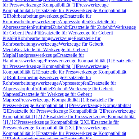
für Presswerkzeuge Kompatibilität [1]
Presswerkzeuge
Kompatibilität [2]
Ersatzteile für Presswerkzeuge Kompatibilität
[2]
Rohrbearbeitungswerkzeuge
Ersatzteile für
Rohrbearbeitungswerkzeuge
Abpressstopfen
Ersatzteile für
Abpressstopfen
Prüfmittel
Zubehör
Ersatzteile für Zubehör
Werkzeuge
für Geberit PushFit
Ersatzteile für Werkzeuge für Geberit
PushFit
Rohrbearbeitungswerkzeuge
Ersatzteile für
Rohrbearbeitungswerkzeuge
Werkzeuge für Geberit
Mepla
Ersatzteile für Werkzeuge für Geberit
Mepla
Handpresswerkzeuge
Ersatzteile für
Handpresswerkzeuge
Presswerkzeuge Kompatibilität [1]
Ersatzteile
für Presswerkzeuge Kompatibilität [1]
Presswerkzeuge
Kompatibilität [2]
Ersatzteile für Presswerkzeuge Kompatibilität
[2]
Rohrbearbeitungswerkzeuge
Ersatzteile für
Rohrbearbeitungswerkzeuge
Abpressstopfen
Ersatzteile für
Abpressstopfen
Prüfmittel
Zubehör
Werkzeuge für Geberit
Mapress
Ersatzteile für Werkzeuge für Geberit
Mapress
Presswerkzeuge Kompatibilität [1]
Ersatzteile für
Presswerkzeuge Kompatibilität [1]
Presswerkzeuge Kompatibilität
[2]
Ersatzteile für Presswerkzeuge Kompatibilität [2]
Presswerkzeuge
Kompatibilität [1] / [2]
Ersatzteile für Presswerkzeuge Kompatibilität
[1] / [2]
Presswerkzeuge Kompatibilität [2XL]
Ersatzteile für
Presswerkzeuge Kompatibilität [2XL]
Presswerkzeuge
Kompatibilität [4]
Ersatzteile für Presswerkzeuge Kompatibilität
[4]
Rohrbearbeitungswerkzeuge
Ersatzteile für