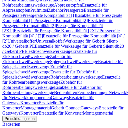
Rohrbearbeitungswerkzeuge
Abpressstopfen
Ersatzteile für
Abpressstopfen
Prüfmittel
Zubehör
Pressgeräte
Ersatzteile für
Pressgeräte
Pressgeräte Kompatibilität [1]
Ersatzteile für Pressgeräte
Kompatibilität [1]
Pressgeräte Kompatibilität [2]
Ersatzteile für
Pressgeräte Kompatibilität [2]
Pressgeräte Kompatibilität
[2XL]
Ersatzteile für Pressgeräte Kompatibilität [2XL]
Pressgeräte
Kompatibilität [4] / [2]
Ersatzteile für Pressgeräte Kompatibilität [4] /
[2]
Universalkoffer
Universalkoffer
Werkzeuge für Geberit Silent-
db20 / Geberit PE
Ersatzteile für Werkzeuge für Geberit Silent-db20
/ Geberit PE
Elektroschweißwerkzeuge
Ersatzteile für
Elektroschweißwerkzeuge
Zubehör für
Elektroschweißwerkzeuge
Spiegelschweißwerkzeuge
Ersatzteile für
Spiegelschweißwerkzeuge
Zubehör für
Spiegelschweißwerkzeuge
Ersatzteile für Zubehör für
Spiegelschweißwerkzeuge
Rohrbearbeitungswerkzeuge
Ersatzteile
für Rohrbearbeitungswerkzeuge
Zubehör für
Rohrbearbeitungswerkzeuge
Ersatzteile für Zubehör für
Rohrbearbeitungswerkzeuge
Bedienhilfen
Fernbedienungen
Netzwerk
für Netzwerkkomponenten
Gateways
Ersatzteile für
Gateways
Konverter
Ersatzteile für
Konverter
Montagematerial
Geberit Connect
Gateways
Ersatzteile für
Gateways
Konverter
Ersatzteile für Konverter
Montagematerial
Produktkategorien
Badserien