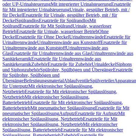
oder UP-Urinalsteuerung
Mit integrierter Urinalsteuerung
Ersatzteile
für Mit integrierter Urinalsteuerung
Urinale, gespülter Betrieb, mit /
für Deckel
Ersatzteile für Urinale, gespülter Betrieb, mit / für
Deckel
Spülrandlos
Ersatzteile für Spülrandlos
Mit
Spülrand
Ersatzteile für Mit Spülrand
Urinale, wasserloser
Betrieb
Ersatzteile für Urinale, wasserloser Betrieb
Ohne
Deckel
Ersatzteile für Ohne Deckel
Urinaltrennwände
Ersatzteile für
Urinaltrennwände
Urinaltrennwände aus Kunststoff
Ersatzteile für
Urinaltrennwände aus Kunststoff
Urinaltrennwände aus
Glas
Ersatzteile für Urinaltrennwände aus Glas
Urinaltrennwände aus
Sanitärkeramik
Ersatzteile für Urinaltrennwände aus
Sanitärkeramik
Zubehör
Ersatzteile für Zubehör
Urinaldeckel
Siphons
und Siphonzubehör
Spülrohre, Spülbögen und Übergänge
Ersatzteile
für Spülrohre, Spülbögen und
Übergänge
Befestigungsmaterial
Ablaufventile
Spülverteiler
Apparatean
für Unterputz
Mit elektronischer Spülauslösung,
Netzbetrieb
Ersatzteile für Mit elektronischer Spülauslösung,
Netzbetrieb
Mit elektronischer Spülauslösung,
Batteriebetrieb
Ersatzteile für Mit elektronischer Spülauslösung,
Batteriebetrieb
Mit pneumatischer Spülauslösung
Ersatzteile für Mit
pneumatischer Spülauslösung
Aufputz
Ersatzteile für Aufputz
Mit
elektronischer Spülauslösung, Netzbetrieb
Ersatzteile für Mit
elektronischer Spülauslösung, Netzbetrieb
Mit elektronischer
Spülauslösung, Batteriebetrieb
Ersatzteile für Mit elektronischer
Spülauslösung, Batteriebetrieb
Zubehör
Ersatzteile für