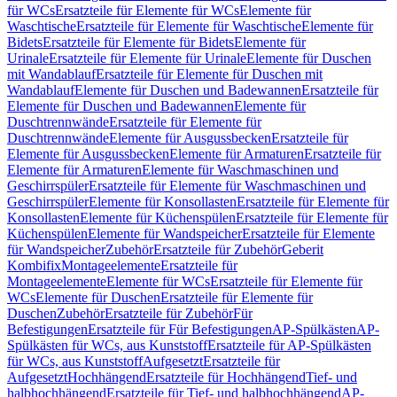
für WCs
Ersatzteile für Elemente für WCs
Elemente für
Waschtische
Ersatzteile für Elemente für Waschtische
Elemente für
Bidets
Ersatzteile für Elemente für Bidets
Elemente für
Urinale
Ersatzteile für Elemente für Urinale
Elemente für Duschen
mit Wandablauf
Ersatzteile für Elemente für Duschen mit
Wandablauf
Elemente für Duschen und Badewannen
Ersatzteile für
Elemente für Duschen und Badewannen
Elemente für
Duschtrennwände
Ersatzteile für Elemente für
Duschtrennwände
Elemente für Ausgussbecken
Ersatzteile für
Elemente für Ausgussbecken
Elemente für Armaturen
Ersatzteile für
Elemente für Armaturen
Elemente für Waschmaschinen und
Geschirrspüler
Ersatzteile für Elemente für Waschmaschinen und
Geschirrspüler
Elemente für Konsollasten
Ersatzteile für Elemente für
Konsollasten
Elemente für Küchenspülen
Ersatzteile für Elemente für
Küchenspülen
Elemente für Wandspeicher
Ersatzteile für Elemente
für Wandspeicher
Zubehör
Ersatzteile für Zubehör
Geberit
Kombifix
Montageelemente
Ersatzteile für
Montageelemente
Elemente für WCs
Ersatzteile für Elemente für
WCs
Elemente für Duschen
Ersatzteile für Elemente für
Duschen
Zubehör
Ersatzteile für Zubehör
Für
Befestigungen
Ersatzteile für Für Befestigungen
AP-Spülkästen
AP-
Spülkästen für WCs, aus Kunststoff
Ersatzteile für AP-Spülkästen
für WCs, aus Kunststoff
Aufgesetzt
Ersatzteile für
Aufgesetzt
Hochhängend
Ersatzteile für Hochhängend
Tief- und
halbhochhängend
Ersatzteile für Tief- und halbhochhängend
AP-