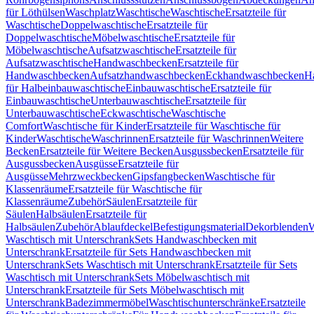
für Löthülsen
Waschplatz
Waschtische
Waschtische
Ersatzteile für
Waschtische
Doppelwaschtische
Ersatzteile für
Doppelwaschtische
Möbelwaschtische
Ersatzteile für
Möbelwaschtische
Aufsatzwaschtische
Ersatzteile für
Aufsatzwaschtische
Handwaschbecken
Ersatzteile für
Handwaschbecken
Aufsatzhandwaschbecken
Eckhandwaschbecken
H
für Halbeinbauwaschtische
Einbauwaschtische
Ersatzteile für
Einbauwaschtische
Unterbauwaschtische
Ersatzteile für
Unterbauwaschtische
Eckwaschtische
Waschtische
Comfort
Waschtische für Kinder
Ersatzteile für Waschtische für
Kinder
Waschtische
Waschrinnen
Ersatzteile für Waschrinnen
Weitere
Becken
Ersatzteile für Weitere Becken
Ausgussbecken
Ersatzteile für
Ausgussbecken
Ausgüsse
Ersatzteile für
Ausgüsse
Mehrzweckbecken
Gipsfangbecken
Waschtische für
Klassenräume
Ersatzteile für Waschtische für
Klassenräume
Zubehör
Säulen
Ersatzteile für
Säulen
Halbsäulen
Ersatzteile für
Halbsäulen
Zubehör
Ablaufdeckel
Befestigungsmaterial
Dekorblenden
W
Waschtisch mit Unterschrank
Sets Handwaschbecken mit
Unterschrank
Ersatzteile für Sets Handwaschbecken mit
Unterschrank
Sets Waschtisch mit Unterschrank
Ersatzteile für Sets
Waschtisch mit Unterschrank
Sets Möbelwaschtisch mit
Unterschrank
Ersatzteile für Sets Möbelwaschtisch mit
Unterschrank
Badezimmermöbel
Waschtischunterschränke
Ersatzteile