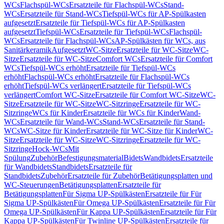
WCs
Flachspül-WCs
Ersatzteile für Flachspül-WCs
Stand-
WCs
Ersatzteile für Stand-WCs
Tiefspül-WCs für AP-Spülkasten
aufgesetzt
Ersatzteile für Tiefspül-WCs für AP-Spülkasten
aufgesetzt
Tiefspül-WCs
Ersatzteile für Tiefspül-WCs
Flachspül-
WCs
Ersatzteile für Flachspül-WCs
AP-Spülkästen für WCs, aus
Sanitärkeramik
Aufgesetzt
WC-Sitze
Ersatzteile für WC-Sitze
WC-
Sitze
Ersatzteile für WC-Sitze
Comfort WCs
Ersatzteile für Comfort
WCs
Tiefspül-WCs erhöht
Ersatzteile für Tiefspül-WCs
erhöht
Flachspül-WCs erhöht
Ersatzteile für Flachspül-WCs
erhöht
Tiefspül-WCs verlängert
Ersatzteile für Tiefspül-WCs
verlängert
Comfort WC-Sitze
Ersatzteile für Comfort WC-Sitze
WC-
Sitze
Ersatzteile für WC-Sitze
WC-Sitzringe
Ersatzteile für WC-
Sitzringe
WCs für Kinder
Ersatzteile für WCs für Kinder
Wand-
WCs
Ersatzteile für Wand-WCs
Stand-WCs
Ersatzteile für Stand-
WCs
WC-Sitze für Kinder
Ersatzteile für WC-Sitze für Kinder
WC-
Sitze
Ersatzteile für WC-Sitze
WC-Sitzringe
Ersatzteile für WC-
Sitzringe
Hock-WCs
Mit
Spülung
Zubehör
Befestigungsmaterial
Bidets
Wandbidets
Ersatzteile
für Wandbidets
Standbidets
Ersatzteile für
Standbidets
Zubehör
Ersatzteile für Zubehör
Betätigungsplatten und
WC-Steuerungen
Betätigungsplatten
Ersatzteile für
Betätigungsplatten
Für Sigma UP-Spülkästen
Ersatzteile für Für
Sigma UP-Spülkästen
Für Omega UP-Spülkästen
Ersatzteile für Für
Omega UP-Spülkästen
Für Kappa UP-Spülkästen
Ersatzteile für Für
Kappa UP-Spülkästen
Für Twinline UP-Spülkästen
Ersatzteile für