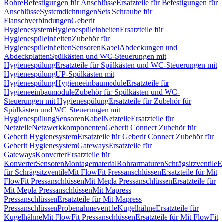
Rohre
Befestigungen für Anschlüsse
Ersatzteile für Befestigungen für
Anschlüsse
Systemdichtungen
Sets Schraube für
Flanschverbindungen
Geberit
Hygienesystem
Hygienespüleinheiten
Ersatzteile für
Hygienespüleinheiten
Zubehör für
Hygienespüleinheiten
Sensoren
Kabel
Abdeckungen und
Abdeckplatten
Spülkästen und WC-Steuerungen mit
Hygienespülung
Ersatzteile für Spülkästen und WC-Steuerungen mit
Hygienespülung
UP-Spülkästen mit
Hygienespülung
Hygieneeinbaumodule
Ersatzteile für
Hygieneeinbaumodule
Zubehör für Spülkästen und WC-
Steuerungen mit Hygienespülung
Ersatzteile für Zubehör für
Spülkästen und WC-Steuerungen mit
Hygienespülung
Sensoren
Kabel
Netzteile
Ersatzteile für
Netzteile
Netzwerkkomponenten
Geberit Connect Zubehör für
Geberit Hygienesystem
Ersatzteile für Geberit Connect Zubehör für
Geberit Hygienesystem
Gateways
Ersatzteile für
Gateways
Konverter
Ersatzteile für
Konverter
Sensoren
Montagematerial
Rohrarmaturen
Schrägsitzventile
E
für Schrägsitzventile
Mit FlowFit Pressanschlüssen
Ersatzteile für Mit
FlowFit Pressanschlüssen
Mit Mepla Pressanschlüssen
Ersatzteile für
Mit Mepla Pressanschlüssen
Mit Mapress
Pressanschlüssen
Ersatzteile für Mit Mapress
Pressanschlüssen
Probenahmeventile
Kugelhähne
Ersatzteile für
Kugelhähne
Mit FlowFit Pressanschlüssen
Ersatzteile für Mit FlowFit