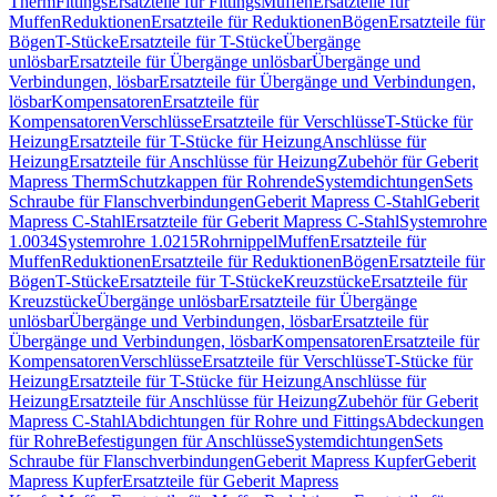
Therm
Fittings
Ersatzteile für Fittings
Muffen
Ersatzteile für
Muffen
Reduktionen
Ersatzteile für Reduktionen
Bögen
Ersatzteile für
Bögen
T-Stücke
Ersatzteile für T-Stücke
Übergänge
unlösbar
Ersatzteile für Übergänge unlösbar
Übergänge und
Verbindungen, lösbar
Ersatzteile für Übergänge und Verbindungen,
lösbar
Kompensatoren
Ersatzteile für
Kompensatoren
Verschlüsse
Ersatzteile für Verschlüsse
T-Stücke für
Heizung
Ersatzteile für T-Stücke für Heizung
Anschlüsse für
Heizung
Ersatzteile für Anschlüsse für Heizung
Zubehör für Geberit
Mapress Therm
Schutzkappen für Rohrende
Systemdichtungen
Sets
Schraube für Flanschverbindungen
Geberit Mapress C-Stahl
Geberit
Mapress C-Stahl
Ersatzteile für Geberit Mapress C-Stahl
Systemrohre
1.0034
Systemrohre 1.0215
Rohrnippel
Muffen
Ersatzteile für
Muffen
Reduktionen
Ersatzteile für Reduktionen
Bögen
Ersatzteile für
Bögen
T-Stücke
Ersatzteile für T-Stücke
Kreuzstücke
Ersatzteile für
Kreuzstücke
Übergänge unlösbar
Ersatzteile für Übergänge
unlösbar
Übergänge und Verbindungen, lösbar
Ersatzteile für
Übergänge und Verbindungen, lösbar
Kompensatoren
Ersatzteile für
Kompensatoren
Verschlüsse
Ersatzteile für Verschlüsse
T-Stücke für
Heizung
Ersatzteile für T-Stücke für Heizung
Anschlüsse für
Heizung
Ersatzteile für Anschlüsse für Heizung
Zubehör für Geberit
Mapress C-Stahl
Abdichtungen für Rohre und Fittings
Abdeckungen
für Rohre
Befestigungen für Anschlüsse
Systemdichtungen
Sets
Schraube für Flanschverbindungen
Geberit Mapress Kupfer
Geberit
Mapress Kupfer
Ersatzteile für Geberit Mapress