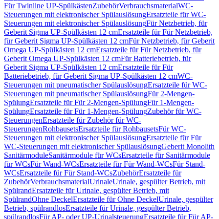
Für Twinline UP-Spülkästen
Zubehör
Verbrauchsmaterial
WC-
Steuerungen mit elektronischer Spülauslösung
Ersatzteile für WC-
Steuerungen mit elektronischer Spülauslösung
Für Netzbetrieb, für
Geberit Sigma UP-Spülkästen 12 cm
Ersatzteile für Für Netzbetrieb,
für Geberit Sigma UP-Spülkästen 12 cm
Für Netzbetrieb, für Geberit
Omega UP-Spülkästen 12 cm
Ersatzteile für Für Netzbetrieb, für
Geberit Omega UP-Spülkästen 12 cm
Für Batteriebetrieb, für
Geberit Sigma UP-Spülkästen 12 cm
Ersatzteile für Für
Batteriebetrieb, für Geberit Sigma UP-Spülkästen 12 cm
WC-
Steuerungen mit pneumatischer Spülauslösung
Ersatzteile für WC-
Steuerungen mit pneumatischer Spülauslösung
Für 2-Mengen-
Spülung
Ersatzteile für Für 2-Mengen-Spülung
Für 1-Mengen-
Spülung
Ersatzteile für Für 1-Mengen-Spülung
Zubehör für WC-
Steuerungen
Ersatzteile für Zubehör für WC-
Steuerungen
Rohbausets
Ersatzteile für Rohbausets
Für WC-
Steuerungen mit elektronischer Spülauslösung
Ersatzteile für Für
WC-Steuerungen mit elektronischer Spülauslösung
Geberit Monolith
Sanitärmodule
Sanitärmodule für WCs
Ersatzteile für Sanitärmodule
für WCs
Für Wand-WCs
Ersatzteile für Für Wand-WCs
Für Stand-
WCs
Ersatzteile für Für Stand-WCs
Zubehör
Ersatzteile für
Zubehör
Verbrauchsmaterial
Urinale
Urinale, gespülter Betrieb, mit
Spülrand
Ersatzteile für Urinale, gespülter Betrieb, mit
Spülrand
Ohne Deckel
Ersatzteile für Ohne Deckel
Urinale, gespülter
Betrieb, spülrandlos
Ersatzteile für Urinale, gespülter Betrieb,
spülrandlos
Für AP- oder UP-Urinalsteuerung
Ersatzteile für Für AP-