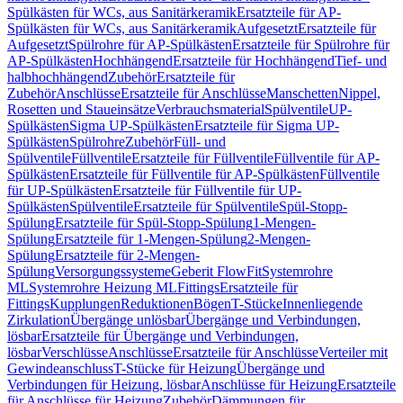
Spülkästen für WCs, aus Sanitärkeramik
Ersatzteile für AP-
Spülkästen für WCs, aus Sanitärkeramik
Aufgesetzt
Ersatzteile für
Aufgesetzt
Spülrohre für AP-Spülkästen
Ersatzteile für Spülrohre für
AP-Spülkästen
Hochhängend
Ersatzteile für Hochhängend
Tief- und
halbhochhängend
Zubehör
Ersatzteile für
Zubehör
Anschlüsse
Ersatzteile für Anschlüsse
Manschetten
Nippel,
Rosetten und Staueinsätze
Verbrauchsmaterial
Spülventile
UP-
Spülkästen
Sigma UP-Spülkästen
Ersatzteile für Sigma UP-
Spülkästen
Spülrohre
Zubehör
Füll- und
Spülventile
Füllventile
Ersatzteile für Füllventile
Füllventile für AP-
Spülkästen
Ersatzteile für Füllventile für AP-Spülkästen
Füllventile
für UP-Spülkästen
Ersatzteile für Füllventile für UP-
Spülkästen
Spülventile
Ersatzteile für Spülventile
Spül-Stopp-
Spülung
Ersatzteile für Spül-Stopp-Spülung
1-Mengen-
Spülung
Ersatzteile für 1-Mengen-Spülung
2-Mengen-
Spülung
Ersatzteile für 2-Mengen-
Spülung
Versorgungssysteme
Geberit FlowFit
Systemrohre
ML
Systemrohre Heizung ML
Fittings
Ersatzteile für
Fittings
Kupplungen
Reduktionen
Bögen
T-Stücke
Innenliegende
Zirkulation
Übergänge unlösbar
Übergänge und Verbindungen,
lösbar
Ersatzteile für Übergänge und Verbindungen,
lösbar
Verschlüsse
Anschlüsse
Ersatzteile für Anschlüsse
Verteiler mit
Gewindeanschluss
T-Stücke für Heizung
Übergänge und
Verbindungen für Heizung, lösbar
Anschlüsse für Heizung
Ersatzteile
für Anschlüsse für Heizung
Zubehör
Dämmungen für