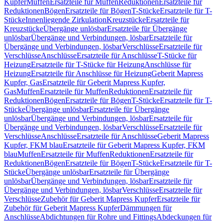
Kupfer
Muffen
Ersatzteile für Muffen
Reduktionen
Ersatzteile für
Reduktionen
Bögen
Ersatzteile für Bögen
T-Stücke
Ersatzteile für T-
Stücke
Innenliegende Zirkulation
Kreuzstücke
Ersatzteile für
Kreuzstücke
Übergänge unlösbar
Ersatzteile für Übergänge
unlösbar
Übergänge und Verbindungen, lösbar
Ersatzteile für
Übergänge und Verbindungen, lösbar
Verschlüsse
Ersatzteile für
Verschlüsse
Anschlüsse
Ersatzteile für Anschlüsse
T-Stücke für
Heizung
Ersatzteile für T-Stücke für Heizung
Anschlüsse für
Heizung
Ersatzteile für Anschlüsse für Heizung
Geberit Mapress
Kupfer, Gas
Ersatzteile für Geberit Mapress Kupfer,
Gas
Muffen
Ersatzteile für Muffen
Reduktionen
Ersatzteile für
Reduktionen
Bögen
Ersatzteile für Bögen
T-Stücke
Ersatzteile für T-
Stücke
Übergänge unlösbar
Ersatzteile für Übergänge
unlösbar
Übergänge und Verbindungen, lösbar
Ersatzteile für
Übergänge und Verbindungen, lösbar
Verschlüsse
Ersatzteile für
Verschlüsse
Anschlüsse
Ersatzteile für Anschlüsse
Geberit Mapress
Kupfer, FKM blau
Ersatzteile für Geberit Mapress Kupfer, FKM
blau
Muffen
Ersatzteile für Muffen
Reduktionen
Ersatzteile für
Reduktionen
Bögen
Ersatzteile für Bögen
T-Stücke
Ersatzteile für T-
Stücke
Übergänge unlösbar
Ersatzteile für Übergänge
unlösbar
Übergänge und Verbindungen, lösbar
Ersatzteile für
Übergänge und Verbindungen, lösbar
Verschlüsse
Ersatzteile für
Verschlüsse
Zubehör für Geberit Mapress Kupfer
Ersatzteile für
Zubehör für Geberit Mapress Kupfer
Dämmungen für
Anschlüsse
Abdichtungen für Rohre und Fittings
Abdeckungen für