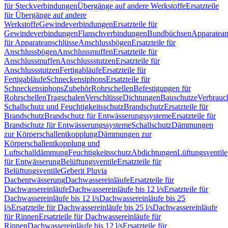
für Steckverbindungen
Übergänge auf andere Werkstoffe
Ersatzteile
für Übergänge auf andere
Werkstoffe
Gewindeverbindungen
Ersatzteile für
Gewindeverbindungen
Flanschverbindungen
Bundbüchsen
Apparatean
für Apparateanschlüsse
Anschlussbögen
Ersatzteile für
Anschlussbögen
Anschlussmuffen
Ersatzteile für
Anschlussmuffen
Anschlussstutzen
Ersatzteile für
Anschlussstutzen
Fertigabläufe
Ersatzteile für
Fertigabläufe
Schneckensiphons
Ersatzteile für
Schneckensiphons
Zubehör
Rohrschellen
Befestigungen für
Rohrschellen
Tragschalen
Verschlüsse
Dichtungen
Bauschutze
Verbrauc
Schallschutz und Feuchtigkeitsschutz
Brandschutz
Ersatzteile für
Brandschutz
Brandschutz für Entwässerungssysteme
Ersatzteile für
Brandschutz für Entwässerungssysteme
Schallschutz
Dämmungen
zur Körperschallentkopplung
Dämmungen zur
Körperschallentkopplung und
Luftschalldämmung
Feuchtigkeitsschutz
Abdichtungen
Lüftungsventile
für Entwässerung
Belüftungsventile
Ersatzteile für
Belüftungsventile
Geberit Pluvia
Dachentwässerung
Dachwassereinläufe
Ersatzteile für
Dachwassereinläufe
Dachwassereinläufe bis 12 l/s
Ersatzteile für
Dachwassereinläufe bis 12 l/s
Dachwassereinläufe bis 25
l/s
Ersatzteile für Dachwassereinläufe bis 25 l/s
Dachwassereinläufe
für Rinnen
Ersatzteile für Dachwassereinläufe für
Rinnen
Dachwassereinläufe bis 12 l/s
Ersatzteile für