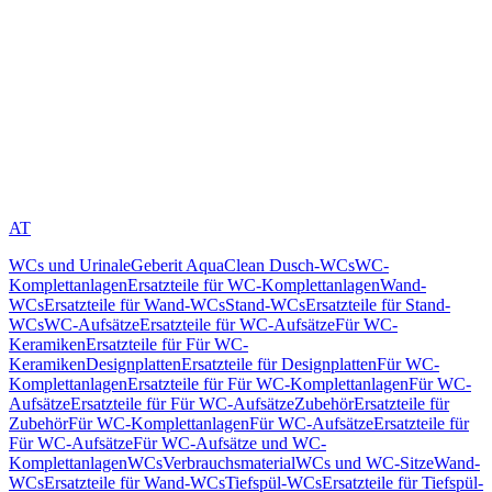
AT
WCs und Urinale
Geberit AquaClean Dusch-WCs
WC-
Komplettanlagen
Ersatzteile für WC-Komplettanlagen
Wand-
WCs
Ersatzteile für Wand-WCs
Stand-WCs
Ersatzteile für Stand-
WCs
WC-Aufsätze
Ersatzteile für WC-Aufsätze
Für WC-
Keramiken
Ersatzteile für Für WC-
Keramiken
Designplatten
Ersatzteile für Designplatten
Für WC-
Komplettanlagen
Ersatzteile für Für WC-Komplettanlagen
Für WC-
Aufsätze
Ersatzteile für Für WC-Aufsätze
Zubehör
Ersatzteile für
Zubehör
Für WC-Komplettanlagen
Für WC-Aufsätze
Ersatzteile für
Für WC-Aufsätze
Für WC-Aufsätze und WC-
Komplettanlagen
WCs
Verbrauchsmaterial
WCs und WC-Sitze
Wand-
WCs
Ersatzteile für Wand-WCs
Tiefspül-WCs
Ersatzteile für Tiefspül-