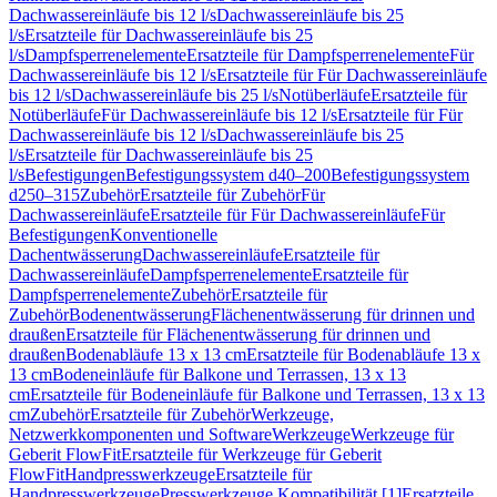
Dachwassereinläufe bis 12 l/s
Dachwassereinläufe bis 25
l/s
Ersatzteile für Dachwassereinläufe bis 25
l/s
Dampfsperrenelemente
Ersatzteile für Dampfsperrenelemente
Für
Dachwassereinläufe bis 12 l/s
Ersatzteile für Für Dachwassereinläufe
bis 12 l/s
Dachwassereinläufe bis 25 l/s
Notüberläufe
Ersatzteile für
Notüberläufe
Für Dachwassereinläufe bis 12 l/s
Ersatzteile für Für
Dachwassereinläufe bis 12 l/s
Dachwassereinläufe bis 25
l/s
Ersatzteile für Dachwassereinläufe bis 25
l/s
Befestigungen
Befestigungssystem d40–200
Befestigungssystem
d250–315
Zubehör
Ersatzteile für Zubehör
Für
Dachwassereinläufe
Ersatzteile für Für Dachwassereinläufe
Für
Befestigungen
Konventionelle
Dachentwässerung
Dachwassereinläufe
Ersatzteile für
Dachwassereinläufe
Dampfsperrenelemente
Ersatzteile für
Dampfsperrenelemente
Zubehör
Ersatzteile für
Zubehör
Bodenentwässerung
Flächenentwässerung für drinnen und
draußen
Ersatzteile für Flächenentwässerung für drinnen und
draußen
Bodenabläufe 13 x 13 cm
Ersatzteile für Bodenabläufe 13 x
13 cm
Bodeneinläufe für Balkone und Terrassen, 13 x 13
cm
Ersatzteile für Bodeneinläufe für Balkone und Terrassen, 13 x 13
cm
Zubehör
Ersatzteile für Zubehör
Werkzeuge,
Netzwerkkomponenten und Software
Werkzeuge
Werkzeuge für
Geberit FlowFit
Ersatzteile für Werkzeuge für Geberit
FlowFit
Handpresswerkzeuge
Ersatzteile für
Handpresswerkzeuge
Presswerkzeuge Kompatibilität [1]
Ersatzteile