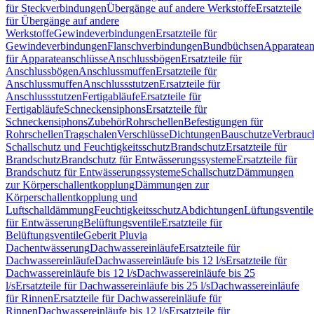
für Steckverbindungen
Übergänge auf andere Werkstoffe
Ersatzteile
für Übergänge auf andere
Werkstoffe
Gewindeverbindungen
Ersatzteile für
Gewindeverbindungen
Flanschverbindungen
Bundbüchsen
Apparatean
für Apparateanschlüsse
Anschlussbögen
Ersatzteile für
Anschlussbögen
Anschlussmuffen
Ersatzteile für
Anschlussmuffen
Anschlussstutzen
Ersatzteile für
Anschlussstutzen
Fertigabläufe
Ersatzteile für
Fertigabläufe
Schneckensiphons
Ersatzteile für
Schneckensiphons
Zubehör
Rohrschellen
Befestigungen für
Rohrschellen
Tragschalen
Verschlüsse
Dichtungen
Bauschutze
Verbrauc
Schallschutz und Feuchtigkeitsschutz
Brandschutz
Ersatzteile für
Brandschutz
Brandschutz für Entwässerungssysteme
Ersatzteile für
Brandschutz für Entwässerungssysteme
Schallschutz
Dämmungen
zur Körperschallentkopplung
Dämmungen zur
Körperschallentkopplung und
Luftschalldämmung
Feuchtigkeitsschutz
Abdichtungen
Lüftungsventile
für Entwässerung
Belüftungsventile
Ersatzteile für
Belüftungsventile
Geberit Pluvia
Dachentwässerung
Dachwassereinläufe
Ersatzteile für
Dachwassereinläufe
Dachwassereinläufe bis 12 l/s
Ersatzteile für
Dachwassereinläufe bis 12 l/s
Dachwassereinläufe bis 25
l/s
Ersatzteile für Dachwassereinläufe bis 25 l/s
Dachwassereinläufe
für Rinnen
Ersatzteile für Dachwassereinläufe für
Rinnen
Dachwassereinläufe bis 12 l/s
Ersatzteile für