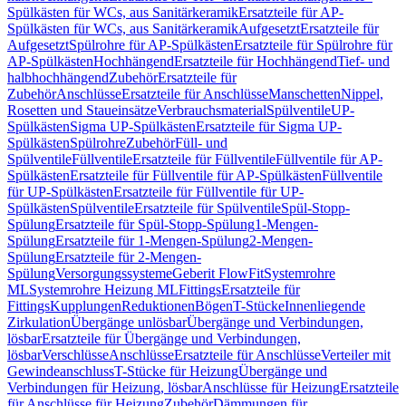
Spülkästen für WCs, aus Sanitärkeramik
Ersatzteile für AP-
Spülkästen für WCs, aus Sanitärkeramik
Aufgesetzt
Ersatzteile für
Aufgesetzt
Spülrohre für AP-Spülkästen
Ersatzteile für Spülrohre für
AP-Spülkästen
Hochhängend
Ersatzteile für Hochhängend
Tief- und
halbhochhängend
Zubehör
Ersatzteile für
Zubehör
Anschlüsse
Ersatzteile für Anschlüsse
Manschetten
Nippel,
Rosetten und Staueinsätze
Verbrauchsmaterial
Spülventile
UP-
Spülkästen
Sigma UP-Spülkästen
Ersatzteile für Sigma UP-
Spülkästen
Spülrohre
Zubehör
Füll- und
Spülventile
Füllventile
Ersatzteile für Füllventile
Füllventile für AP-
Spülkästen
Ersatzteile für Füllventile für AP-Spülkästen
Füllventile
für UP-Spülkästen
Ersatzteile für Füllventile für UP-
Spülkästen
Spülventile
Ersatzteile für Spülventile
Spül-Stopp-
Spülung
Ersatzteile für Spül-Stopp-Spülung
1-Mengen-
Spülung
Ersatzteile für 1-Mengen-Spülung
2-Mengen-
Spülung
Ersatzteile für 2-Mengen-
Spülung
Versorgungssysteme
Geberit FlowFit
Systemrohre
ML
Systemrohre Heizung ML
Fittings
Ersatzteile für
Fittings
Kupplungen
Reduktionen
Bögen
T-Stücke
Innenliegende
Zirkulation
Übergänge unlösbar
Übergänge und Verbindungen,
lösbar
Ersatzteile für Übergänge und Verbindungen,
lösbar
Verschlüsse
Anschlüsse
Ersatzteile für Anschlüsse
Verteiler mit
Gewindeanschluss
T-Stücke für Heizung
Übergänge und
Verbindungen für Heizung, lösbar
Anschlüsse für Heizung
Ersatzteile
für Anschlüsse für Heizung
Zubehör
Dämmungen für