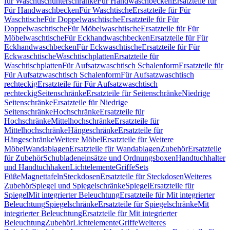
für Waschtischunterschränke
Für Handwaschbecken
Ersatzteile für
Für Handwaschbecken
Für Waschtische
Ersatzteile für Für
Waschtische
Für Doppelwaschtische
Ersatzteile für Für
Doppelwaschtische
Für Möbelwaschtische
Ersatzteile für Für
Möbelwaschtische
Für Eckhandwaschbecken
Ersatzteile für Für
Eckhandwaschbecken
Für Eckwaschtische
Ersatzteile für Für
Eckwaschtische
Waschtischplatten
Ersatzteile für
Waschtischplatten
Für Aufsatzwaschtisch Schalenform
Ersatzteile für
Für Aufsatzwaschtisch Schalenform
Für Aufsatzwaschtisch
rechteckig
Ersatzteile für Für Aufsatzwaschtisch
rechteckig
Seitenschränke
Ersatzteile für Seitenschränke
Niedrige
Seitenschränke
Ersatzteile für Niedrige
Seitenschränke
Hochschränke
Ersatzteile für
Hochschränke
Mittelhochschränke
Ersatzteile für
Mittelhochschränke
Hängeschränke
Ersatzteile für
Hängeschränke
Weitere Möbel
Ersatzteile für Weitere
Möbel
Wandablagen
Ersatzteile für Wandablagen
Zubehör
Ersatzteile
für Zubehör
Schubladeneinsätze und Ordnungsboxen
Handtuchhalter
und Handtuchhaken
Lichtelemente
Griffe
Sets
Füße
Magnettafeln
Steckdosen
Ersatzteile für Steckdosen
Weiteres
Zubehör
Spiegel und Spiegelschränke
Spiegel
Ersatzteile für
Spiegel
Mit integrierter Beleuchtung
Ersatzteile für Mit integrierter
Beleuchtung
Spiegelschränke
Ersatzteile für Spiegelschränke
Mit
integrierter Beleuchtung
Ersatzteile für Mit integrierter
Beleuchtung
Zubehör
Lichtelemente
Griffe
Weiteres