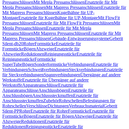
Pressanschlüssen
Mit Mepla Pressanschlüssen
Ersatzteile für Mit
Mepla Pressanschlüssen
Mit Mapress Pressanschlüssen
Ersatzteile für
Mit Mapress Pressanschlüssen
Kugelhähne für UP-
Montage
Ersatzteile für Kugelhähne für UP-Montage
Mit FlowFit
Pressanschlüssen
Ersatzteile für Mit FlowFit Pressanschlüssen
Mit
Mepla Pressanschlüssen
Ersatzteile für Mit Mepla
Pressanschlüssen
Mit Mapress Pressanschlüssen
Ersatzteile für Mit
Mapress Pressanschlüssen
Gebäude-Entwässerungssysteme
Geberit
Silent-db20
Rohre
Formstücke
Ersatzteile für
Formstücke
Bögen
Abzweige
Ersatzteile für
Abzweige
Reduktionen
Reinigungsstücke
Ersatzteile für
Reinigungsstücke
Formstücke
SuperTube
Bögen
Sonderformstücke
Verbindungen
Ersatzteile für
Verbindungen
Schweißverbindungen
Steckverbindungen
Ersatzteile
für Steckverbindungen
Spannverbindungen
Übergänge auf andere
Werkstoffe
Ersatzteile für Übergänge auf andere
Werkstoffe
Apparateanschlüsse
Ersatzteile für
Apparateanschlüsse
Anschlussbögen
Ersatzteile für
Anschlussbögen
Anschlusssteckmuffen
Ersatzteile für
Anschlusssteckmuffen
Zubehör
Rohrschellen
Befestigungen für
Rohrschellen
Verschlüsse
Dichtungen
Verbrauchsmaterial
Geberit
Silent-PP
Rohre
Ersatzteile für Rohre
Formstücke
Ersatzteile für
Formstücke
Bögen
Ersatzteile für Bögen
Abzweige
Ersatzteile für
Abzweige
Reduktionen
Ersatzteile für
Reduktionen
Reinigungsstücke
Ersatzteile für