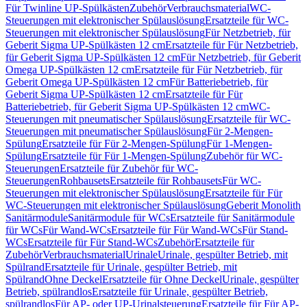
Für Twinline UP-Spülkästen
Zubehör
Verbrauchsmaterial
WC-
Steuerungen mit elektronischer Spülauslösung
Ersatzteile für WC-
Steuerungen mit elektronischer Spülauslösung
Für Netzbetrieb, für
Geberit Sigma UP-Spülkästen 12 cm
Ersatzteile für Für Netzbetrieb,
für Geberit Sigma UP-Spülkästen 12 cm
Für Netzbetrieb, für Geberit
Omega UP-Spülkästen 12 cm
Ersatzteile für Für Netzbetrieb, für
Geberit Omega UP-Spülkästen 12 cm
Für Batteriebetrieb, für
Geberit Sigma UP-Spülkästen 12 cm
Ersatzteile für Für
Batteriebetrieb, für Geberit Sigma UP-Spülkästen 12 cm
WC-
Steuerungen mit pneumatischer Spülauslösung
Ersatzteile für WC-
Steuerungen mit pneumatischer Spülauslösung
Für 2-Mengen-
Spülung
Ersatzteile für Für 2-Mengen-Spülung
Für 1-Mengen-
Spülung
Ersatzteile für Für 1-Mengen-Spülung
Zubehör für WC-
Steuerungen
Ersatzteile für Zubehör für WC-
Steuerungen
Rohbausets
Ersatzteile für Rohbausets
Für WC-
Steuerungen mit elektronischer Spülauslösung
Ersatzteile für Für
WC-Steuerungen mit elektronischer Spülauslösung
Geberit Monolith
Sanitärmodule
Sanitärmodule für WCs
Ersatzteile für Sanitärmodule
für WCs
Für Wand-WCs
Ersatzteile für Für Wand-WCs
Für Stand-
WCs
Ersatzteile für Für Stand-WCs
Zubehör
Ersatzteile für
Zubehör
Verbrauchsmaterial
Urinale
Urinale, gespülter Betrieb, mit
Spülrand
Ersatzteile für Urinale, gespülter Betrieb, mit
Spülrand
Ohne Deckel
Ersatzteile für Ohne Deckel
Urinale, gespülter
Betrieb, spülrandlos
Ersatzteile für Urinale, gespülter Betrieb,
spülrandlos
Für AP- oder UP-Urinalsteuerung
Ersatzteile für Für AP-