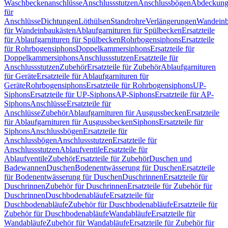
Waschbeckenanschlüsse
Anschlussstutzen
Anschlussbögen
Abdeckung
für
Anschlüsse
Dichtungen
Löthülsen
Standrohre
Verlängerungen
Wandeinb
für Wandeinbaukästen
Ablaufgarnituren für Spülbecken
Ersatzteile
für Ablaufgarnituren für Spülbecken
Rohrbogensiphons
Ersatzteile
für Rohrbogensiphons
Doppelkammersiphons
Ersatzteile für
Doppelkammersiphons
Anschlussstutzen
Ersatzteile für
Anschlussstutzen
Zubehör
Ersatzteile für Zubehör
Ablaufgarnituren
für Geräte
Ersatzteile für Ablaufgarnituren für
Geräte
Rohrbogensiphons
Ersatzteile für Rohrbogensiphons
UP-
Siphons
Ersatzteile für UP-Siphons
AP-Siphons
Ersatzteile für AP-
Siphons
Anschlüsse
Ersatzteile für
Anschlüsse
Zubehör
Ablaufgarnituren für Ausgussbecken
Ersatzteile
für Ablaufgarnituren für Ausgussbecken
Siphons
Ersatzteile für
Siphons
Anschlussbögen
Ersatzteile für
Anschlussbögen
Anschlussstutzen
Ersatzteile für
Anschlussstutzen
Ablaufventile
Ersatzteile für
Ablaufventile
Zubehör
Ersatzteile für Zubehör
Duschen und
Badewannen
Duschen
Bodenentwässerung für Duschen
Ersatzteile
für Bodenentwässerung für Duschen
Duschrinnen
Ersatzteile für
Duschrinnen
Zubehör für Duschrinnen
Ersatzteile für Zubehör für
Duschrinnen
Duschbodenabläufe
Ersatzteile für
Duschbodenabläufe
Zubehör für Duschbodenabläufe
Ersatzteile für
Zubehör für Duschbodenabläufe
Wandabläufe
Ersatzteile für
Wandabläufe
Zubehör für Wandabläufe
Ersatzteile für Zubehör für