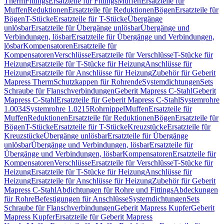
Therm
Fittings
Ersatzteile für Fittings
Muffen
Ersatzteile für
Muffen
Reduktionen
Ersatzteile für Reduktionen
Bögen
Ersatzteile für
Bögen
T-Stücke
Ersatzteile für T-Stücke
Übergänge
unlösbar
Ersatzteile für Übergänge unlösbar
Übergänge und
Verbindungen, lösbar
Ersatzteile für Übergänge und Verbindungen,
lösbar
Kompensatoren
Ersatzteile für
Kompensatoren
Verschlüsse
Ersatzteile für Verschlüsse
T-Stücke für
Heizung
Ersatzteile für T-Stücke für Heizung
Anschlüsse für
Heizung
Ersatzteile für Anschlüsse für Heizung
Zubehör für Geberit
Mapress Therm
Schutzkappen für Rohrende
Systemdichtungen
Sets
Schraube für Flanschverbindungen
Geberit Mapress C-Stahl
Geberit
Mapress C-Stahl
Ersatzteile für Geberit Mapress C-Stahl
Systemrohre
1.0034
Systemrohre 1.0215
Rohrnippel
Muffen
Ersatzteile für
Muffen
Reduktionen
Ersatzteile für Reduktionen
Bögen
Ersatzteile für
Bögen
T-Stücke
Ersatzteile für T-Stücke
Kreuzstücke
Ersatzteile für
Kreuzstücke
Übergänge unlösbar
Ersatzteile für Übergänge
unlösbar
Übergänge und Verbindungen, lösbar
Ersatzteile für
Übergänge und Verbindungen, lösbar
Kompensatoren
Ersatzteile für
Kompensatoren
Verschlüsse
Ersatzteile für Verschlüsse
T-Stücke für
Heizung
Ersatzteile für T-Stücke für Heizung
Anschlüsse für
Heizung
Ersatzteile für Anschlüsse für Heizung
Zubehör für Geberit
Mapress C-Stahl
Abdichtungen für Rohre und Fittings
Abdeckungen
für Rohre
Befestigungen für Anschlüsse
Systemdichtungen
Sets
Schraube für Flanschverbindungen
Geberit Mapress Kupfer
Geberit
Mapress Kupfer
Ersatzteile für Geberit Mapress