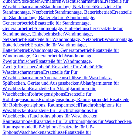
Zubehör
Steckdosen
Armaturen
Waschtischarmaturen
Ersatzteile für
Waschtischarmaturen
Standmontage, Netzbetrieb
Ersatzteile für
Standmontage, Netzbetrieb
Standmontage, Batteriebetrieb
Ersatzteile
für Standmontage, Batteriebetrieb
Standmontage,
Generatorbetrieb
Ersatzteile für Standmontage,
Generatorbetrieb
Standmontage, Einhebelmischer
Ersatzteile für
Standmontage, Einhebelmischer
Wandmontage,
Netzbetrieb
Ersatzteile für Wandmontage, Netzbetrieb
Wandmontage,
Batteriebetrieb
Ersatzteile für Wandmontage,
Batteriebetrieb
Wandmontage, Generatorbetrieb
Ersatzteile für
Wandmontage, Generatorbetrieb
Wandmontage,
Zweigriffmischer
Ersatzteile für Wandmontage,
Zweigriffmischer
Zubehör
Ersatzteile für Zubehör
Für
Waschtischarmaturen
Ersatzteile für Für
Waschtischarmaturen
Apparateanschlüsse für Waschplatz,
Spülbecken, Geräte und Ausgussbecken
Ablaufgarnituren für
Waschbecken
Ersatzteile für Ablaufgarnituren für
Waschbecken
Rohrbogensiphons
Ersatzteile für
Rohrbogensiphons
Rohrbogensiphons, Raumsparmodell
Ersatzteile
für Rohrbogensiphons, Raumsparmodell
Tauchrohrsiphons für
Waschbecken
Ersatzteile für Tauchrohrsiphons für
Waschbecken
Tauchrohrsiphons für Waschbecken,
Raumsparmodell
Ersatzteile für Tauchrohrsiphons für Waschbecken,
Raumsparmodell
UP-Siphons
Ersatzteile für UP-
Siphons
Waschbeckenanschlüsse
Ersatzteile für