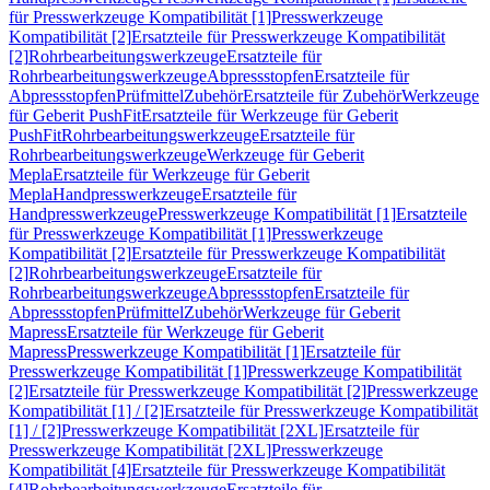
für Presswerkzeuge Kompatibilität [1]
Presswerkzeuge
Kompatibilität [2]
Ersatzteile für Presswerkzeuge Kompatibilität
[2]
Rohrbearbeitungswerkzeuge
Ersatzteile für
Rohrbearbeitungswerkzeuge
Abpressstopfen
Ersatzteile für
Abpressstopfen
Prüfmittel
Zubehör
Ersatzteile für Zubehör
Werkzeuge
für Geberit PushFit
Ersatzteile für Werkzeuge für Geberit
PushFit
Rohrbearbeitungswerkzeuge
Ersatzteile für
Rohrbearbeitungswerkzeuge
Werkzeuge für Geberit
Mepla
Ersatzteile für Werkzeuge für Geberit
Mepla
Handpresswerkzeuge
Ersatzteile für
Handpresswerkzeuge
Presswerkzeuge Kompatibilität [1]
Ersatzteile
für Presswerkzeuge Kompatibilität [1]
Presswerkzeuge
Kompatibilität [2]
Ersatzteile für Presswerkzeuge Kompatibilität
[2]
Rohrbearbeitungswerkzeuge
Ersatzteile für
Rohrbearbeitungswerkzeuge
Abpressstopfen
Ersatzteile für
Abpressstopfen
Prüfmittel
Zubehör
Werkzeuge für Geberit
Mapress
Ersatzteile für Werkzeuge für Geberit
Mapress
Presswerkzeuge Kompatibilität [1]
Ersatzteile für
Presswerkzeuge Kompatibilität [1]
Presswerkzeuge Kompatibilität
[2]
Ersatzteile für Presswerkzeuge Kompatibilität [2]
Presswerkzeuge
Kompatibilität [1] / [2]
Ersatzteile für Presswerkzeuge Kompatibilität
[1] / [2]
Presswerkzeuge Kompatibilität [2XL]
Ersatzteile für
Presswerkzeuge Kompatibilität [2XL]
Presswerkzeuge
Kompatibilität [4]
Ersatzteile für Presswerkzeuge Kompatibilität
[4]
Rohrbearbeitungswerkzeuge
Ersatzteile für