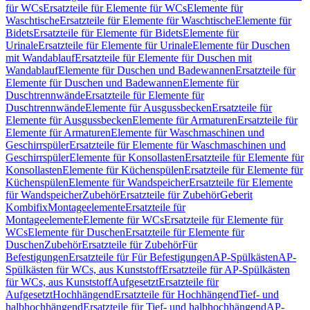
für WCs
Ersatzteile für Elemente für WCs
Elemente für
Waschtische
Ersatzteile für Elemente für Waschtische
Elemente für
Bidets
Ersatzteile für Elemente für Bidets
Elemente für
Urinale
Ersatzteile für Elemente für Urinale
Elemente für Duschen
mit Wandablauf
Ersatzteile für Elemente für Duschen mit
Wandablauf
Elemente für Duschen und Badewannen
Ersatzteile für
Elemente für Duschen und Badewannen
Elemente für
Duschtrennwände
Ersatzteile für Elemente für
Duschtrennwände
Elemente für Ausgussbecken
Ersatzteile für
Elemente für Ausgussbecken
Elemente für Armaturen
Ersatzteile für
Elemente für Armaturen
Elemente für Waschmaschinen und
Geschirrspüler
Ersatzteile für Elemente für Waschmaschinen und
Geschirrspüler
Elemente für Konsollasten
Ersatzteile für Elemente für
Konsollasten
Elemente für Küchenspülen
Ersatzteile für Elemente für
Küchenspülen
Elemente für Wandspeicher
Ersatzteile für Elemente
für Wandspeicher
Zubehör
Ersatzteile für Zubehör
Geberit
Kombifix
Montageelemente
Ersatzteile für
Montageelemente
Elemente für WCs
Ersatzteile für Elemente für
WCs
Elemente für Duschen
Ersatzteile für Elemente für
Duschen
Zubehör
Ersatzteile für Zubehör
Für
Befestigungen
Ersatzteile für Für Befestigungen
AP-Spülkästen
AP-
Spülkästen für WCs, aus Kunststoff
Ersatzteile für AP-Spülkästen
für WCs, aus Kunststoff
Aufgesetzt
Ersatzteile für
Aufgesetzt
Hochhängend
Ersatzteile für Hochhängend
Tief- und
halbhochhängend
Ersatzteile für Tief- und halbhochhängend
AP-