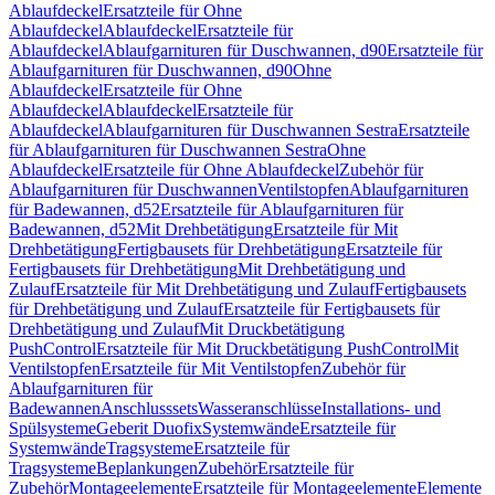
Ablaufdeckel
Ersatzteile für Ohne
Ablaufdeckel
Ablaufdeckel
Ersatzteile für
Ablaufdeckel
Ablaufgarnituren für Duschwannen, d90
Ersatzteile für
Ablaufgarnituren für Duschwannen, d90
Ohne
Ablaufdeckel
Ersatzteile für Ohne
Ablaufdeckel
Ablaufdeckel
Ersatzteile für
Ablaufdeckel
Ablaufgarnituren für Duschwannen Sestra
Ersatzteile
für Ablaufgarnituren für Duschwannen Sestra
Ohne
Ablaufdeckel
Ersatzteile für Ohne Ablaufdeckel
Zubehör für
Ablaufgarnituren für Duschwannen
Ventilstopfen
Ablaufgarnituren
für Badewannen, d52
Ersatzteile für Ablaufgarnituren für
Badewannen, d52
Mit Drehbetätigung
Ersatzteile für Mit
Drehbetätigung
Fertigbausets für Drehbetätigung
Ersatzteile für
Fertigbausets für Drehbetätigung
Mit Drehbetätigung und
Zulauf
Ersatzteile für Mit Drehbetätigung und Zulauf
Fertigbausets
für Drehbetätigung und Zulauf
Ersatzteile für Fertigbausets für
Drehbetätigung und Zulauf
Mit Druckbetätigung
PushControl
Ersatzteile für Mit Druckbetätigung PushControl
Mit
Ventilstopfen
Ersatzteile für Mit Ventilstopfen
Zubehör für
Ablaufgarnituren für
Badewannen
Anschlusssets
Wasseranschlüsse
Installations- und
Spülsysteme
Geberit Duofix
Systemwände
Ersatzteile für
Systemwände
Tragsysteme
Ersatzteile für
Tragsysteme
Beplankungen
Zubehör
Ersatzteile für
Zubehör
Montageelemente
Ersatzteile für Montageelemente
Elemente