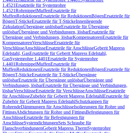
1.4521
Ersatzteile für Systemrohre
1.4521
Rohrnippel
Muffen
Ersatzteile für
Muffen
Reduktionen
Ersatzteile für Reduktionen
Bögen
Ersatzteile für
Bögen
T-Stücke
Ersatzteile für T-Stücke
Innenliegende
Zirkulation
Übergänge unlösbar
Ersatzteile für Übergänge
unlösbar
Übergänge und Verbindungen, lösbar
Ersatzteile für
Übergänge und Verbindungen, lösbar
Kompensatoren
Ersatzteile für
Kompensatoren
Verschlüsse
Ersatzteile für
Verschlüsse
Anschlüsse
Ersatzteile für Anschlüsse
Geberit Mapress
Edelstahl, Gas
Ersatzteile für Geberit Mapress Edelstahl,
Gas
Systemrohre 1.4401
Ersatzteile für Systemrohre
1.4401
Rohrnippel
Muffen
Ersatzteile für
Muffen
Reduktionen
Ersatzteile für Reduktionen
Bögen
Ersatzteile für
Bögen
T-Stücke
Ersatzteile für T-Stücke
Übergänge
unlösbar
Ersatzteile für Übergänge unlösbar
Übergänge und
Verbindungen, lösbar
Ersatzteile für Übergänge und Verbindungen,
lösbar
Verschlüsse
Ersatzteile für Verschlüsse
Anschlüsse
Ersatzteile
für Anschlüsse
Zubehör für Geberit Mapress Edelstahl
Ersatzteile für
Zubehör für Geberit Mapress Edelstahl
Schutzkappen für
Rohrende
Dämmungen für Anschlüsse
Isolierungen für Rohre und
Fittings
Abdichtungen für Rohre und Fittings
Befestigungen für
Anschlüsse
Ersatzteile für Befestigungen für
Anschlüsse
Systemdichtungen
Sets Schraube für
Flanschverbindungen
Geberit Mapress Therm
Systemrohre