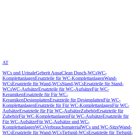
AT
WCs und Urinale
Geberit AquaClean Dusch-WCs
WC-
Komplettanlagen
Ersatzteile für WC-Komplettanlagen
Wand-
WCs
Ersatzteile für Wand-WCs
Stand-WCs
Ersatzteile für Stand-
WCs
WC-Aufsätze
Ersatzteile für WC-Aufsätze
Für WC-
Keramiken
Ersatzteile für Für WC-
Keramiken
Designplatten
Ersatzteile für Designplatten
Für WC-
Komplettanlagen
Ersatzteile für Für WC-Komplettanlagen
Für WC-
Aufsätze
Ersatzteile für Für WC-Aufsätze
Zubehör
Ersatzteile für
Zubehör
Für WC-Komplettanlagen
Für WC-Aufsätze
Ersatzteile für
Für WC-Aufsätze
Für WC-Aufsätze und WC-
Komplettanlagen
WCs
Verbrauchsmaterial
WCs und WC-Sitze
Wand-
WCs
Ersatzteile für Wand-WCs
Tiefspül-WCs
Ersatzteile für Tiefspül-