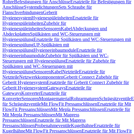
Rohre
Befestigungen für Anschlüsse
Ersatzteile für Befestigungen für
Anschlüsse
Systemdichtungen
Sets Schraube für
Flanschverbindungen
Geberit
Hygienesystem
Hygienespüleinheiten
Ersatzteile für
Hygienespüleinheiten
Zubehör für
Hygienespüleinheiten
Sensoren
Kabel
Abdeckungen und
Abdeckplatten
Spülkästen und WC-Steuerungen mit
Hygienespülung
Ersatzteile für Spülkästen und WC-Steuerungen mit
Hygienespülung
UP-Spülkästen mit
Hygienespülung
Hygieneeinbaumodule
Ersatzteile für
Hygieneeinbaumodule
Zubehör für Spülkästen und WC-
Steuerungen mit Hygienespülung
Ersatzteile für Zubehör für
Spülkästen und WC-Steuerungen mit
Hygienespülung
Sensoren
Kabel
Netzteile
Ersatzteile für
Netzteile
Netzwerkkomponenten
Geberit Connect Zubehör für
Geberit Hygienesystem
Ersatzteile für Geberit Connect Zubehör für
Geberit Hygienesystem
Gateways
Ersatzteile für
Gateways
Konverter
Ersatzteile für
Konverter
Sensoren
Montagematerial
Rohrarmaturen
Schrägsitzventile
E
für Schrägsitzventile
Mit FlowFit Pressanschlüssen
Ersatzteile für Mit
FlowFit Pressanschlüssen
Mit Mepla Pressanschlüssen
Ersatzteile für
Mit Mepla Pressanschlüssen
Mit Mapress
Pressanschlüssen
Ersatzteile für Mit Mapress
Pressanschlüssen
Probenahmeventile
Kugelhähne
Ersatzteile für
Kugelhähne
Mit FlowFit Pressanschlüssen
Ersatzteile für Mit FlowFit