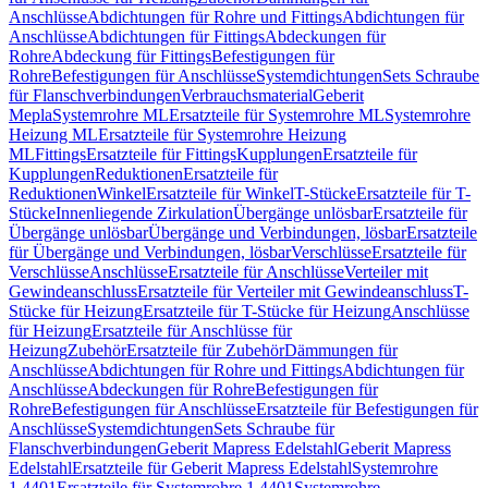
Anschlüsse
Abdichtungen für Rohre und Fittings
Abdichtungen für
Anschlüsse
Abdichtungen für Fittings
Abdeckungen für
Rohre
Abdeckung für Fittings
Befestigungen für
Rohre
Befestigungen für Anschlüsse
Systemdichtungen
Sets Schraube
für Flanschverbindungen
Verbrauchsmaterial
Geberit
Mepla
Systemrohre ML
Ersatzteile für Systemrohre ML
Systemrohre
Heizung ML
Ersatzteile für Systemrohre Heizung
ML
Fittings
Ersatzteile für Fittings
Kupplungen
Ersatzteile für
Kupplungen
Reduktionen
Ersatzteile für
Reduktionen
Winkel
Ersatzteile für Winkel
T-Stücke
Ersatzteile für T-
Stücke
Innenliegende Zirkulation
Übergänge unlösbar
Ersatzteile für
Übergänge unlösbar
Übergänge und Verbindungen, lösbar
Ersatzteile
für Übergänge und Verbindungen, lösbar
Verschlüsse
Ersatzteile für
Verschlüsse
Anschlüsse
Ersatzteile für Anschlüsse
Verteiler mit
Gewindeanschluss
Ersatzteile für Verteiler mit Gewindeanschluss
T-
Stücke für Heizung
Ersatzteile für T-Stücke für Heizung
Anschlüsse
für Heizung
Ersatzteile für Anschlüsse für
Heizung
Zubehör
Ersatzteile für Zubehör
Dämmungen für
Anschlüsse
Abdichtungen für Rohre und Fittings
Abdichtungen für
Anschlüsse
Abdeckungen für Rohre
Befestigungen für
Rohre
Befestigungen für Anschlüsse
Ersatzteile für Befestigungen für
Anschlüsse
Systemdichtungen
Sets Schraube für
Flanschverbindungen
Geberit Mapress Edelstahl
Geberit Mapress
Edelstahl
Ersatzteile für Geberit Mapress Edelstahl
Systemrohre
1.4401
Ersatzteile für Systemrohre 1.4401
Systemrohre