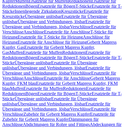
Kupfer
Muffen
Ersatzteile für Muffen
Reduktionen
Ersatzteile für
Reduktionen
Bögen
Ersatzteile für Bögen
T-Stücke
Ersatzteile für T-
Stücke
Innenliegende Zirkulation
Kreuzstücke
Ersatzteile für
Kreuzstücke
Übergänge unlösbar
Ersatzteile für Übergänge
unlösbar
Übergänge und Verbindungen, lösbar
Ersatzteile für
Übergänge und Verbindungen, lösbar
Verschlüsse
Ersatzteile für
Verschlüsse
Anschlüsse
Ersatzteile für Anschlüsse
T-Stücke für
Heizung
Ersatzteile für T-Stücke für Heizung
Anschlüsse für
Heizung
Ersatzteile für Anschlüsse für Heizung
Geberit Mapress
Kupfer, Gas
Ersatzteile für Geberit Mapress Kupfer,
Gas
Muffen
Ersatzteile für Muffen
Reduktionen
Ersatzteile für
Reduktionen
Bögen
Ersatzteile für Bögen
T-Stücke
Ersatzteile für T-
Stücke
Übergänge unlösbar
Ersatzteile für Übergänge
unlösbar
Übergänge und Verbindungen, lösbar
Ersatzteile für
Übergänge und Verbindungen, lösbar
Verschlüsse
Ersatzteile für
Verschlüsse
Anschlüsse
Ersatzteile für Anschlüsse
Geberit Mapress
Kupfer, FKM blau
Ersatzteile für Geberit Mapress Kupfer, FKM
blau
Muffen
Ersatzteile für Muffen
Reduktionen
Ersatzteile für
Reduktionen
Bögen
Ersatzteile für Bögen
T-Stücke
Ersatzteile für T-
Stücke
Übergänge unlösbar
Ersatzteile für Übergänge
unlösbar
Übergänge und Verbindungen, lösbar
Ersatzteile für
Übergänge und Verbindungen, lösbar
Verschlüsse
Ersatzteile für
Verschlüsse
Zubehör für Geberit Mapress Kupfer
Ersatzteile für
Zubehör für Geberit Mapress Kupfer
Dämmungen für
Anschlüsse
Abdichtungen für Rohre und Fittings
Abdeckungen für