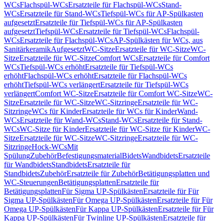
WCs
Flachspül-WCs
Ersatzteile für Flachspül-WCs
Stand-
WCs
Ersatzteile für Stand-WCs
Tiefspül-WCs für AP-Spülkasten
aufgesetzt
Ersatzteile für Tiefspül-WCs für AP-Spülkasten
aufgesetzt
Tiefspül-WCs
Ersatzteile für Tiefspül-WCs
Flachspül-
WCs
Ersatzteile für Flachspül-WCs
AP-Spülkästen für WCs, aus
Sanitärkeramik
Aufgesetzt
WC-Sitze
Ersatzteile für WC-Sitze
WC-
Sitze
Ersatzteile für WC-Sitze
Comfort WCs
Ersatzteile für Comfort
WCs
Tiefspül-WCs erhöht
Ersatzteile für Tiefspül-WCs
erhöht
Flachspül-WCs erhöht
Ersatzteile für Flachspül-WCs
erhöht
Tiefspül-WCs verlängert
Ersatzteile für Tiefspül-WCs
verlängert
Comfort WC-Sitze
Ersatzteile für Comfort WC-Sitze
WC-
Sitze
Ersatzteile für WC-Sitze
WC-Sitzringe
Ersatzteile für WC-
Sitzringe
WCs für Kinder
Ersatzteile für WCs für Kinder
Wand-
WCs
Ersatzteile für Wand-WCs
Stand-WCs
Ersatzteile für Stand-
WCs
WC-Sitze für Kinder
Ersatzteile für WC-Sitze für Kinder
WC-
Sitze
Ersatzteile für WC-Sitze
WC-Sitzringe
Ersatzteile für WC-
Sitzringe
Hock-WCs
Mit
Spülung
Zubehör
Befestigungsmaterial
Bidets
Wandbidets
Ersatzteile
für Wandbidets
Standbidets
Ersatzteile für
Standbidets
Zubehör
Ersatzteile für Zubehör
Betätigungsplatten und
WC-Steuerungen
Betätigungsplatten
Ersatzteile für
Betätigungsplatten
Für Sigma UP-Spülkästen
Ersatzteile für Für
Sigma UP-Spülkästen
Für Omega UP-Spülkästen
Ersatzteile für Für
Omega UP-Spülkästen
Für Kappa UP-Spülkästen
Ersatzteile für Für
Kappa UP-Spülkästen
Für Twinline UP-Spülkästen
Ersatzteile für