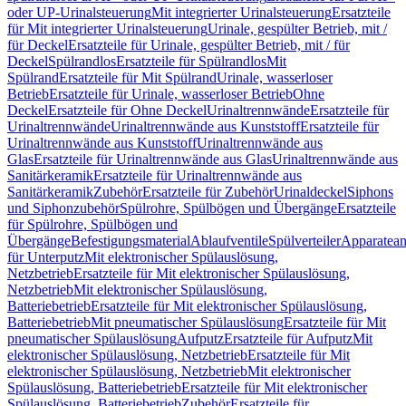
oder UP-Urinalsteuerung
Mit integrierter Urinalsteuerung
Ersatzteile
für Mit integrierter Urinalsteuerung
Urinale, gespülter Betrieb, mit /
für Deckel
Ersatzteile für Urinale, gespülter Betrieb, mit / für
Deckel
Spülrandlos
Ersatzteile für Spülrandlos
Mit
Spülrand
Ersatzteile für Mit Spülrand
Urinale, wasserloser
Betrieb
Ersatzteile für Urinale, wasserloser Betrieb
Ohne
Deckel
Ersatzteile für Ohne Deckel
Urinaltrennwände
Ersatzteile für
Urinaltrennwände
Urinaltrennwände aus Kunststoff
Ersatzteile für
Urinaltrennwände aus Kunststoff
Urinaltrennwände aus
Glas
Ersatzteile für Urinaltrennwände aus Glas
Urinaltrennwände aus
Sanitärkeramik
Ersatzteile für Urinaltrennwände aus
Sanitärkeramik
Zubehör
Ersatzteile für Zubehör
Urinaldeckel
Siphons
und Siphonzubehör
Spülrohre, Spülbögen und Übergänge
Ersatzteile
für Spülrohre, Spülbögen und
Übergänge
Befestigungsmaterial
Ablaufventile
Spülverteiler
Apparatean
für Unterputz
Mit elektronischer Spülauslösung,
Netzbetrieb
Ersatzteile für Mit elektronischer Spülauslösung,
Netzbetrieb
Mit elektronischer Spülauslösung,
Batteriebetrieb
Ersatzteile für Mit elektronischer Spülauslösung,
Batteriebetrieb
Mit pneumatischer Spülauslösung
Ersatzteile für Mit
pneumatischer Spülauslösung
Aufputz
Ersatzteile für Aufputz
Mit
elektronischer Spülauslösung, Netzbetrieb
Ersatzteile für Mit
elektronischer Spülauslösung, Netzbetrieb
Mit elektronischer
Spülauslösung, Batteriebetrieb
Ersatzteile für Mit elektronischer
Spülauslösung, Batteriebetrieb
Zubehör
Ersatzteile für