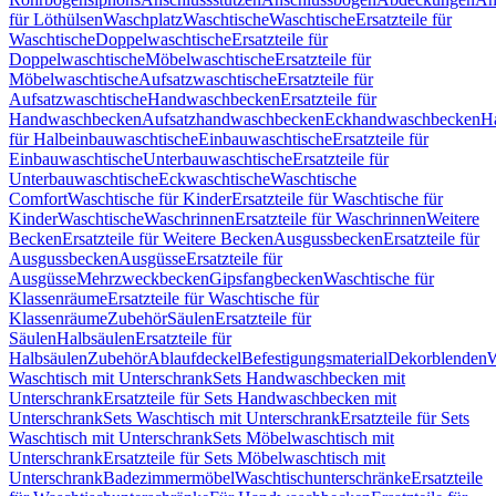
für Löthülsen
Waschplatz
Waschtische
Waschtische
Ersatzteile für
Waschtische
Doppelwaschtische
Ersatzteile für
Doppelwaschtische
Möbelwaschtische
Ersatzteile für
Möbelwaschtische
Aufsatzwaschtische
Ersatzteile für
Aufsatzwaschtische
Handwaschbecken
Ersatzteile für
Handwaschbecken
Aufsatzhandwaschbecken
Eckhandwaschbecken
H
für Halbeinbauwaschtische
Einbauwaschtische
Ersatzteile für
Einbauwaschtische
Unterbauwaschtische
Ersatzteile für
Unterbauwaschtische
Eckwaschtische
Waschtische
Comfort
Waschtische für Kinder
Ersatzteile für Waschtische für
Kinder
Waschtische
Waschrinnen
Ersatzteile für Waschrinnen
Weitere
Becken
Ersatzteile für Weitere Becken
Ausgussbecken
Ersatzteile für
Ausgussbecken
Ausgüsse
Ersatzteile für
Ausgüsse
Mehrzweckbecken
Gipsfangbecken
Waschtische für
Klassenräume
Ersatzteile für Waschtische für
Klassenräume
Zubehör
Säulen
Ersatzteile für
Säulen
Halbsäulen
Ersatzteile für
Halbsäulen
Zubehör
Ablaufdeckel
Befestigungsmaterial
Dekorblenden
W
Waschtisch mit Unterschrank
Sets Handwaschbecken mit
Unterschrank
Ersatzteile für Sets Handwaschbecken mit
Unterschrank
Sets Waschtisch mit Unterschrank
Ersatzteile für Sets
Waschtisch mit Unterschrank
Sets Möbelwaschtisch mit
Unterschrank
Ersatzteile für Sets Möbelwaschtisch mit
Unterschrank
Badezimmermöbel
Waschtischunterschränke
Ersatzteile