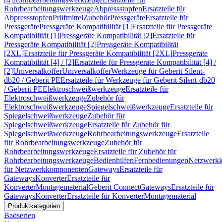
Rohrbearbeitungswerkzeuge
Abpressstopfen
Ersatzteile für
Abpressstopfen
Prüfmittel
Zubehör
Pressgeräte
Ersatzteile für
Pressgeräte
Pressgeräte Kompatibilität [1]
Ersatzteile für Pressgeräte
Kompatibilität [1]
Pressgeräte Kompatibilität [2]
Ersatzteile für
Pressgeräte Kompatibilität [2]
Pressgeräte Kompatibilität
[2XL]
Ersatzteile für Pressgeräte Kompatibilität [2XL]
Pressgeräte
Kompatibilität [4] / [2]
Ersatzteile für Pressgeräte Kompatibilität [4] /
[2]
Universalkoffer
Universalkoffer
Werkzeuge für Geberit Silent-
db20 / Geberit PE
Ersatzteile für Werkzeuge für Geberit Silent-db20
/ Geberit PE
Elektroschweißwerkzeuge
Ersatzteile für
Elektroschweißwerkzeuge
Zubehör für
Elektroschweißwerkzeuge
Spiegelschweißwerkzeuge
Ersatzteile für
Spiegelschweißwerkzeuge
Zubehör für
Spiegelschweißwerkzeuge
Ersatzteile für Zubehör für
Spiegelschweißwerkzeuge
Rohrbearbeitungswerkzeuge
Ersatzteile
für Rohrbearbeitungswerkzeuge
Zubehör für
Rohrbearbeitungswerkzeuge
Ersatzteile für Zubehör für
Rohrbearbeitungswerkzeuge
Bedienhilfen
Fernbedienungen
Netzwerk
für Netzwerkkomponenten
Gateways
Ersatzteile für
Gateways
Konverter
Ersatzteile für
Konverter
Montagematerial
Geberit Connect
Gateways
Ersatzteile für
Gateways
Konverter
Ersatzteile für Konverter
Montagematerial
Produktkategorien
Badserien