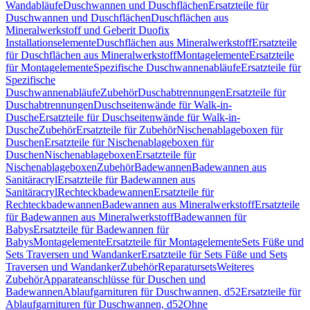
Wandabläufe
Duschwannen und Duschflächen
Ersatzteile für
Duschwannen und Duschflächen
Duschflächen aus
Mineralwerkstoff und Geberit Duofix
Installationselemente
Duschflächen aus Mineralwerkstoff
Ersatzteile
für Duschflächen aus Mineralwerkstoff
Montagelemente
Ersatzteile
für Montagelemente
Spezifische Duschwannenabläufe
Ersatzteile für
Spezifische
Duschwannenabläufe
Zubehör
Duschabtrennungen
Ersatzteile für
Duschabtrennungen
Duschseitenwände für Walk-in-
Dusche
Ersatzteile für Duschseitenwände für Walk-in-
Dusche
Zubehör
Ersatzteile für Zubehör
Nischenablageboxen für
Duschen
Ersatzteile für Nischenablageboxen für
Duschen
Nischenablageboxen
Ersatzteile für
Nischenablageboxen
Zubehör
Badewannen
Badewannen aus
Sanitäracryl
Ersatzteile für Badewannen aus
Sanitäracryl
Rechteckbadewannen
Ersatzteile für
Rechteckbadewannen
Badewannen aus Mineralwerkstoff
Ersatzteile
für Badewannen aus Mineralwerkstoff
Badewannen für
Babys
Ersatzteile für Badewannen für
Babys
Montagelemente
Ersatzteile für Montagelemente
Sets Füße und
Sets Traversen und Wandanker
Ersatzteile für Sets Füße und Sets
Traversen und Wandanker
Zubehör
Reparatursets
Weiteres
Zubehör
Apparateanschlüsse für Duschen und
Badewannen
Ablaufgarnituren für Duschwannen, d52
Ersatzteile für
Ablaufgarnituren für Duschwannen, d52
Ohne