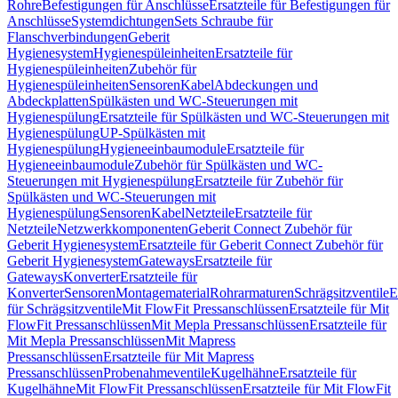
Rohre
Befestigungen für Anschlüsse
Ersatzteile für Befestigungen für
Anschlüsse
Systemdichtungen
Sets Schraube für
Flanschverbindungen
Geberit
Hygienesystem
Hygienespüleinheiten
Ersatzteile für
Hygienespüleinheiten
Zubehör für
Hygienespüleinheiten
Sensoren
Kabel
Abdeckungen und
Abdeckplatten
Spülkästen und WC-Steuerungen mit
Hygienespülung
Ersatzteile für Spülkästen und WC-Steuerungen mit
Hygienespülung
UP-Spülkästen mit
Hygienespülung
Hygieneeinbaumodule
Ersatzteile für
Hygieneeinbaumodule
Zubehör für Spülkästen und WC-
Steuerungen mit Hygienespülung
Ersatzteile für Zubehör für
Spülkästen und WC-Steuerungen mit
Hygienespülung
Sensoren
Kabel
Netzteile
Ersatzteile für
Netzteile
Netzwerkkomponenten
Geberit Connect Zubehör für
Geberit Hygienesystem
Ersatzteile für Geberit Connect Zubehör für
Geberit Hygienesystem
Gateways
Ersatzteile für
Gateways
Konverter
Ersatzteile für
Konverter
Sensoren
Montagematerial
Rohrarmaturen
Schrägsitzventile
E
für Schrägsitzventile
Mit FlowFit Pressanschlüssen
Ersatzteile für Mit
FlowFit Pressanschlüssen
Mit Mepla Pressanschlüssen
Ersatzteile für
Mit Mepla Pressanschlüssen
Mit Mapress
Pressanschlüssen
Ersatzteile für Mit Mapress
Pressanschlüssen
Probenahmeventile
Kugelhähne
Ersatzteile für
Kugelhähne
Mit FlowFit Pressanschlüssen
Ersatzteile für Mit FlowFit