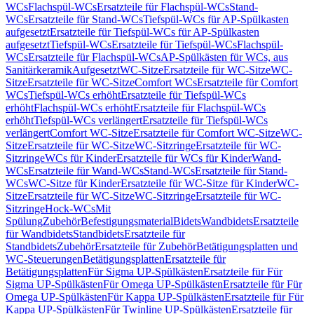
WCs
Flachspül-WCs
Ersatzteile für Flachspül-WCs
Stand-
WCs
Ersatzteile für Stand-WCs
Tiefspül-WCs für AP-Spülkasten
aufgesetzt
Ersatzteile für Tiefspül-WCs für AP-Spülkasten
aufgesetzt
Tiefspül-WCs
Ersatzteile für Tiefspül-WCs
Flachspül-
WCs
Ersatzteile für Flachspül-WCs
AP-Spülkästen für WCs, aus
Sanitärkeramik
Aufgesetzt
WC-Sitze
Ersatzteile für WC-Sitze
WC-
Sitze
Ersatzteile für WC-Sitze
Comfort WCs
Ersatzteile für Comfort
WCs
Tiefspül-WCs erhöht
Ersatzteile für Tiefspül-WCs
erhöht
Flachspül-WCs erhöht
Ersatzteile für Flachspül-WCs
erhöht
Tiefspül-WCs verlängert
Ersatzteile für Tiefspül-WCs
verlängert
Comfort WC-Sitze
Ersatzteile für Comfort WC-Sitze
WC-
Sitze
Ersatzteile für WC-Sitze
WC-Sitzringe
Ersatzteile für WC-
Sitzringe
WCs für Kinder
Ersatzteile für WCs für Kinder
Wand-
WCs
Ersatzteile für Wand-WCs
Stand-WCs
Ersatzteile für Stand-
WCs
WC-Sitze für Kinder
Ersatzteile für WC-Sitze für Kinder
WC-
Sitze
Ersatzteile für WC-Sitze
WC-Sitzringe
Ersatzteile für WC-
Sitzringe
Hock-WCs
Mit
Spülung
Zubehör
Befestigungsmaterial
Bidets
Wandbidets
Ersatzteile
für Wandbidets
Standbidets
Ersatzteile für
Standbidets
Zubehör
Ersatzteile für Zubehör
Betätigungsplatten und
WC-Steuerungen
Betätigungsplatten
Ersatzteile für
Betätigungsplatten
Für Sigma UP-Spülkästen
Ersatzteile für Für
Sigma UP-Spülkästen
Für Omega UP-Spülkästen
Ersatzteile für Für
Omega UP-Spülkästen
Für Kappa UP-Spülkästen
Ersatzteile für Für
Kappa UP-Spülkästen
Für Twinline UP-Spülkästen
Ersatzteile für