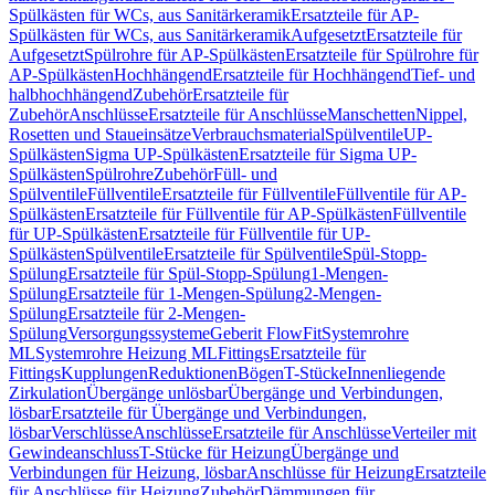
Spülkästen für WCs, aus Sanitärkeramik
Ersatzteile für AP-
Spülkästen für WCs, aus Sanitärkeramik
Aufgesetzt
Ersatzteile für
Aufgesetzt
Spülrohre für AP-Spülkästen
Ersatzteile für Spülrohre für
AP-Spülkästen
Hochhängend
Ersatzteile für Hochhängend
Tief- und
halbhochhängend
Zubehör
Ersatzteile für
Zubehör
Anschlüsse
Ersatzteile für Anschlüsse
Manschetten
Nippel,
Rosetten und Staueinsätze
Verbrauchsmaterial
Spülventile
UP-
Spülkästen
Sigma UP-Spülkästen
Ersatzteile für Sigma UP-
Spülkästen
Spülrohre
Zubehör
Füll- und
Spülventile
Füllventile
Ersatzteile für Füllventile
Füllventile für AP-
Spülkästen
Ersatzteile für Füllventile für AP-Spülkästen
Füllventile
für UP-Spülkästen
Ersatzteile für Füllventile für UP-
Spülkästen
Spülventile
Ersatzteile für Spülventile
Spül-Stopp-
Spülung
Ersatzteile für Spül-Stopp-Spülung
1-Mengen-
Spülung
Ersatzteile für 1-Mengen-Spülung
2-Mengen-
Spülung
Ersatzteile für 2-Mengen-
Spülung
Versorgungssysteme
Geberit FlowFit
Systemrohre
ML
Systemrohre Heizung ML
Fittings
Ersatzteile für
Fittings
Kupplungen
Reduktionen
Bögen
T-Stücke
Innenliegende
Zirkulation
Übergänge unlösbar
Übergänge und Verbindungen,
lösbar
Ersatzteile für Übergänge und Verbindungen,
lösbar
Verschlüsse
Anschlüsse
Ersatzteile für Anschlüsse
Verteiler mit
Gewindeanschluss
T-Stücke für Heizung
Übergänge und
Verbindungen für Heizung, lösbar
Anschlüsse für Heizung
Ersatzteile
für Anschlüsse für Heizung
Zubehör
Dämmungen für