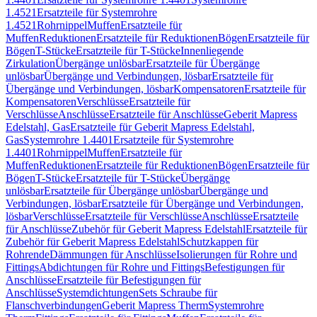
1.4521
Ersatzteile für Systemrohre
1.4521
Rohrnippel
Muffen
Ersatzteile für
Muffen
Reduktionen
Ersatzteile für Reduktionen
Bögen
Ersatzteile für
Bögen
T-Stücke
Ersatzteile für T-Stücke
Innenliegende
Zirkulation
Übergänge unlösbar
Ersatzteile für Übergänge
unlösbar
Übergänge und Verbindungen, lösbar
Ersatzteile für
Übergänge und Verbindungen, lösbar
Kompensatoren
Ersatzteile für
Kompensatoren
Verschlüsse
Ersatzteile für
Verschlüsse
Anschlüsse
Ersatzteile für Anschlüsse
Geberit Mapress
Edelstahl, Gas
Ersatzteile für Geberit Mapress Edelstahl,
Gas
Systemrohre 1.4401
Ersatzteile für Systemrohre
1.4401
Rohrnippel
Muffen
Ersatzteile für
Muffen
Reduktionen
Ersatzteile für Reduktionen
Bögen
Ersatzteile für
Bögen
T-Stücke
Ersatzteile für T-Stücke
Übergänge
unlösbar
Ersatzteile für Übergänge unlösbar
Übergänge und
Verbindungen, lösbar
Ersatzteile für Übergänge und Verbindungen,
lösbar
Verschlüsse
Ersatzteile für Verschlüsse
Anschlüsse
Ersatzteile
für Anschlüsse
Zubehör für Geberit Mapress Edelstahl
Ersatzteile für
Zubehör für Geberit Mapress Edelstahl
Schutzkappen für
Rohrende
Dämmungen für Anschlüsse
Isolierungen für Rohre und
Fittings
Abdichtungen für Rohre und Fittings
Befestigungen für
Anschlüsse
Ersatzteile für Befestigungen für
Anschlüsse
Systemdichtungen
Sets Schraube für
Flanschverbindungen
Geberit Mapress Therm
Systemrohre