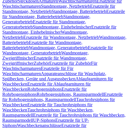
Zubehör
Steckdosen
Armaturen
Waschtischarmaturen
Ersatzteile für
Waschtischarmaturen
Standmontage, Netzbetrieb
Ersatzteile für
Standmontage, Netzbetrieb
Standmontage, Batteriebetrieb
Ersatzteile
für Standmontage, Batteriebetrieb
Standmontage,
Generatorbetrieb
Ersatzteile für Standmontage,
Generatorbetrieb
Standmontage, Einhebelmischer
Ersatzteile für
Standmontage, Einhebelmischer
Wandmontage,
Netzbetrieb
Ersatzteile für Wandmontage, Netzbetrieb
Wandmontage,
Batteriebetrieb
Ersatzteile für Wandmontage,
Batteriebetrieb
Wandmontage, Generatorbetrieb
Ersatzteile für
Wandmontage, Generatorbetrieb
Wandmontage,
Zweigriffmischer
Ersatzteile für Wandmontage,
Zweigriffmischer
Zubehör
Ersatzteile für Zubehör
Für
Waschtischarmaturen
Ersatzteile für Für
Waschtischarmaturen
Apparateanschlüsse für Waschplatz,
Spülbecken, Geräte und Ausgussbecken
Ablaufgarnituren für
Waschbecken
Ersatzteile für Ablaufgarnituren für
Waschbecken
Rohrbogensiphons
Ersatzteile für
Rohrbogensiphons
Rohrbogensiphons, Raumsparmodell
Ersatzteile
für Rohrbogensiphons, Raumsparmodell
Tauchrohrsiphons für
Waschbecken
Ersatzteile für Tauchrohrsiphons für
Waschbecken
Tauchrohrsiphons für Waschbecken,
Raumsparmodell
Ersatzteile für Tauchrohrsiphons für Waschbecken,
Raumsparmodell
UP-Siphons
Ersatzteile für UP-
Siphons
Waschbeckenanschlüsse
Ersatzteile für