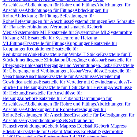
Anschlüsse
Abdichtungen für Rohre und Fittings
Abdichtungen für
Anschlüsse
Abdichtungen für Fittings
Abdeckungen für
Rohre
Abdeckung für Fittings
Befestigungen für
Rohre
Befestigungen für Anschlüsse
Systemdichtungen
Sets Schraube
für Flanschverbindungen
Verbrauchsmaterial
Geberit
Mepla
Systemrohre ML
Ersatzteile für Systemrohre ML
Systemrohre
Heizung ML
Ersatzteile für Systemrohre Heizung
ML
Fittings
Ersatzteile für Fittings
Kupplungen
Ersatzteile für
Kupplungen
Reduktionen
Ersatzteile für
Reduktionen
Winkel
Ersatzteile für Winkel
T-Stücke
Ersatzteile für T-
Stücke
Innenliegende Zirkulation
Übergänge unlösbar
Ersatzteile für
Übergänge unlösbar
Übergänge und Verbindungen, lösbar
Ersatzteile
für Übergänge und Verbindungen, lösbar
Verschlüsse
Ersatzteile für
Verschlüsse
Anschlüsse
Ersatzteile für Anschlüsse
Verteiler mit
Gewindeanschluss
Ersatzteile für Verteiler mit Gewindeanschluss
T-
Stücke für Heizung
Ersatzteile für T-Stücke für Heizung
Anschlüsse
für Heizung
Ersatzteile für Anschlüsse für
Heizung
Zubehör
Ersatzteile für Zubehör
Dämmungen für
Anschlüsse
Abdichtungen für Rohre und Fittings
Abdichtungen für
Anschlüsse
Abdeckungen für Rohre
Befestigungen für
Rohre
Befestigungen für Anschlüsse
Ersatzteile für Befestigungen für
Anschlüsse
Systemdichtungen
Sets Schraube für
Flanschverbindungen
Geberit Mapress Edelstahl
Geberit Mapress
Edelstahl
Ersatzteile für Geberit Mapress Edelstahl
Systemrohre
1.4401
Ersatzteile für Systemrohre 1.4401
Systemrohre