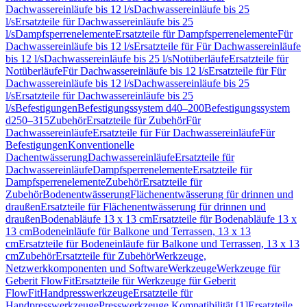
Dachwassereinläufe bis 12 l/s
Dachwassereinläufe bis 25
l/s
Ersatzteile für Dachwassereinläufe bis 25
l/s
Dampfsperrenelemente
Ersatzteile für Dampfsperrenelemente
Für
Dachwassereinläufe bis 12 l/s
Ersatzteile für Für Dachwassereinläufe
bis 12 l/s
Dachwassereinläufe bis 25 l/s
Notüberläufe
Ersatzteile für
Notüberläufe
Für Dachwassereinläufe bis 12 l/s
Ersatzteile für Für
Dachwassereinläufe bis 12 l/s
Dachwassereinläufe bis 25
l/s
Ersatzteile für Dachwassereinläufe bis 25
l/s
Befestigungen
Befestigungssystem d40–200
Befestigungssystem
d250–315
Zubehör
Ersatzteile für Zubehör
Für
Dachwassereinläufe
Ersatzteile für Für Dachwassereinläufe
Für
Befestigungen
Konventionelle
Dachentwässerung
Dachwassereinläufe
Ersatzteile für
Dachwassereinläufe
Dampfsperrenelemente
Ersatzteile für
Dampfsperrenelemente
Zubehör
Ersatzteile für
Zubehör
Bodenentwässerung
Flächenentwässerung für drinnen und
draußen
Ersatzteile für Flächenentwässerung für drinnen und
draußen
Bodenabläufe 13 x 13 cm
Ersatzteile für Bodenabläufe 13 x
13 cm
Bodeneinläufe für Balkone und Terrassen, 13 x 13
cm
Ersatzteile für Bodeneinläufe für Balkone und Terrassen, 13 x 13
cm
Zubehör
Ersatzteile für Zubehör
Werkzeuge,
Netzwerkkomponenten und Software
Werkzeuge
Werkzeuge für
Geberit FlowFit
Ersatzteile für Werkzeuge für Geberit
FlowFit
Handpresswerkzeuge
Ersatzteile für
Handpresswerkzeuge
Presswerkzeuge Kompatibilität [1]
Ersatzteile