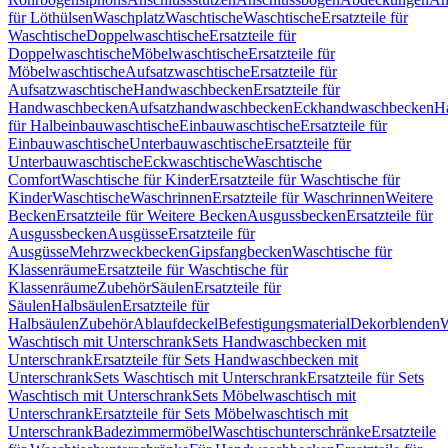
für Löthülsen
Waschplatz
Waschtische
Waschtische
Ersatzteile für
Waschtische
Doppelwaschtische
Ersatzteile für
Doppelwaschtische
Möbelwaschtische
Ersatzteile für
Möbelwaschtische
Aufsatzwaschtische
Ersatzteile für
Aufsatzwaschtische
Handwaschbecken
Ersatzteile für
Handwaschbecken
Aufsatzhandwaschbecken
Eckhandwaschbecken
H
für Halbeinbauwaschtische
Einbauwaschtische
Ersatzteile für
Einbauwaschtische
Unterbauwaschtische
Ersatzteile für
Unterbauwaschtische
Eckwaschtische
Waschtische
Comfort
Waschtische für Kinder
Ersatzteile für Waschtische für
Kinder
Waschtische
Waschrinnen
Ersatzteile für Waschrinnen
Weitere
Becken
Ersatzteile für Weitere Becken
Ausgussbecken
Ersatzteile für
Ausgussbecken
Ausgüsse
Ersatzteile für
Ausgüsse
Mehrzweckbecken
Gipsfangbecken
Waschtische für
Klassenräume
Ersatzteile für Waschtische für
Klassenräume
Zubehör
Säulen
Ersatzteile für
Säulen
Halbsäulen
Ersatzteile für
Halbsäulen
Zubehör
Ablaufdeckel
Befestigungsmaterial
Dekorblenden
W
Waschtisch mit Unterschrank
Sets Handwaschbecken mit
Unterschrank
Ersatzteile für Sets Handwaschbecken mit
Unterschrank
Sets Waschtisch mit Unterschrank
Ersatzteile für Sets
Waschtisch mit Unterschrank
Sets Möbelwaschtisch mit
Unterschrank
Ersatzteile für Sets Möbelwaschtisch mit
Unterschrank
Badezimmermöbel
Waschtischunterschränke
Ersatzteile