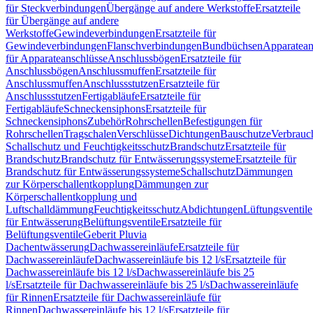
für Steckverbindungen
Übergänge auf andere Werkstoffe
Ersatzteile
für Übergänge auf andere
Werkstoffe
Gewindeverbindungen
Ersatzteile für
Gewindeverbindungen
Flanschverbindungen
Bundbüchsen
Apparatean
für Apparateanschlüsse
Anschlussbögen
Ersatzteile für
Anschlussbögen
Anschlussmuffen
Ersatzteile für
Anschlussmuffen
Anschlussstutzen
Ersatzteile für
Anschlussstutzen
Fertigabläufe
Ersatzteile für
Fertigabläufe
Schneckensiphons
Ersatzteile für
Schneckensiphons
Zubehör
Rohrschellen
Befestigungen für
Rohrschellen
Tragschalen
Verschlüsse
Dichtungen
Bauschutze
Verbrauc
Schallschutz und Feuchtigkeitsschutz
Brandschutz
Ersatzteile für
Brandschutz
Brandschutz für Entwässerungssysteme
Ersatzteile für
Brandschutz für Entwässerungssysteme
Schallschutz
Dämmungen
zur Körperschallentkopplung
Dämmungen zur
Körperschallentkopplung und
Luftschalldämmung
Feuchtigkeitsschutz
Abdichtungen
Lüftungsventile
für Entwässerung
Belüftungsventile
Ersatzteile für
Belüftungsventile
Geberit Pluvia
Dachentwässerung
Dachwassereinläufe
Ersatzteile für
Dachwassereinläufe
Dachwassereinläufe bis 12 l/s
Ersatzteile für
Dachwassereinläufe bis 12 l/s
Dachwassereinläufe bis 25
l/s
Ersatzteile für Dachwassereinläufe bis 25 l/s
Dachwassereinläufe
für Rinnen
Ersatzteile für Dachwassereinläufe für
Rinnen
Dachwassereinläufe bis 12 l/s
Ersatzteile für