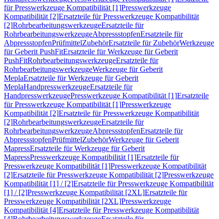
für Presswerkzeuge Kompatibilität [1]
Presswerkzeuge
Kompatibilität [2]
Ersatzteile für Presswerkzeuge Kompatibilität
[2]
Rohrbearbeitungswerkzeuge
Ersatzteile für
Rohrbearbeitungswerkzeuge
Abpressstopfen
Ersatzteile für
Abpressstopfen
Prüfmittel
Zubehör
Ersatzteile für Zubehör
Werkzeuge
für Geberit PushFit
Ersatzteile für Werkzeuge für Geberit
PushFit
Rohrbearbeitungswerkzeuge
Ersatzteile für
Rohrbearbeitungswerkzeuge
Werkzeuge für Geberit
Mepla
Ersatzteile für Werkzeuge für Geberit
Mepla
Handpresswerkzeuge
Ersatzteile für
Handpresswerkzeuge
Presswerkzeuge Kompatibilität [1]
Ersatzteile
für Presswerkzeuge Kompatibilität [1]
Presswerkzeuge
Kompatibilität [2]
Ersatzteile für Presswerkzeuge Kompatibilität
[2]
Rohrbearbeitungswerkzeuge
Ersatzteile für
Rohrbearbeitungswerkzeuge
Abpressstopfen
Ersatzteile für
Abpressstopfen
Prüfmittel
Zubehör
Werkzeuge für Geberit
Mapress
Ersatzteile für Werkzeuge für Geberit
Mapress
Presswerkzeuge Kompatibilität [1]
Ersatzteile für
Presswerkzeuge Kompatibilität [1]
Presswerkzeuge Kompatibilität
[2]
Ersatzteile für Presswerkzeuge Kompatibilität [2]
Presswerkzeuge
Kompatibilität [1] / [2]
Ersatzteile für Presswerkzeuge Kompatibilität
[1] / [2]
Presswerkzeuge Kompatibilität [2XL]
Ersatzteile für
Presswerkzeuge Kompatibilität [2XL]
Presswerkzeuge
Kompatibilität [4]
Ersatzteile für Presswerkzeuge Kompatibilität
[4]
Rohrbearbeitungswerkzeuge
Ersatzteile für