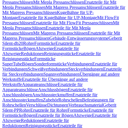
Pressanschlüssen
Mit Mepla Pressanschlüssen
Ersatzteile für Mit
Mepla Pressanschlüssen
Mit Mapress Pressanschlüssen
Ersatzteile für
Mit Mapress Pressanschlüssen
Kugelhähne für UP-
Montage
Ersatzteile für Kugelhähne für UP-Montage
Mit FlowFit
Pressanschlüssen
Ersatzteile für Mit FlowFit Pressanschlüssen
Mit
Mepla Pressanschlüssen
Ersatzteile für Mit Mepla
Pressanschlüssen
Mit Mapress Pressanschlüssen
Ersatzteile für Mit
Mapress Pressanschlüssen
Gebäude-Entwässerungssysteme
Geberit
Silent-db20
Rohre
Formstücke
Ersatzteile für
Formstücke
Bögen
Abzweige
Ersatzteile für
Abzweige
Reduktionen
Reinigungsstücke
Ersatzteile für
Reinigungsstücke
Formstücke
SuperTube
Bögen
Sonderformstücke
Verbindungen
Ersatzteile für
Verbindungen
Schweißverbindungen
Steckverbindungen
Ersatzteile
für Steckverbindungen
Spannverbindungen
Übergänge auf andere
Werkstoffe
Ersatzteile für Übergänge auf andere
Werkstoffe
Apparateanschlüsse
Ersatzteile für
Apparateanschlüsse
Anschlussbögen
Ersatzteile für
Anschlussbögen
Anschlusssteckmuffen
Ersatzteile für
Anschlusssteckmuffen
Zubehör
Rohrschellen
Befestigungen für
Rohrschellen
Verschlüsse
Dichtungen
Verbrauchsmaterial
Geberit
Silent-PP
Rohre
Ersatzteile für Rohre
Formstücke
Ersatzteile für
Formstücke
Bögen
Ersatzteile für Bögen
Abzweige
Ersatzteile für
Abzweige
Reduktionen
Ersatzteile für
Reduktionen
Reinigungsstücke
Ersatzteile für