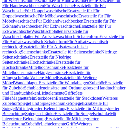
für Waschtischunterschränke
Für Handwaschbecken
Ersatzteile für
Für Handwaschbecken
Für Waschtische
Ersatzteile für Für
Waschtische
Für Doppelwaschtische
Ersatzteile für Für
Doppelwaschtische
Für Möbelwaschtische
Ersatzteile für Für
Möbelwaschtische
Für Eckhandwaschbecken
Ersatzteile für Für
Eckhandwaschbecken
Für Eckwaschtische
Ersatzteile für Für
Eckwaschtische
Waschtischplatten
Ersatzteile für
Waschtischplatten
Für Aufsatzwaschtisch Schalenform
Ersatzteile für
Für Aufsatzwaschtisch Schalenform
Für Aufsatzwaschtisch
rechteckig
Ersatzteile für Für Aufsatzwaschtisch
rechteckig
Seitenschränke
Ersatzteile für Seitenschränke
Niedrige
Seitenschränke
Ersatzteile für Niedrige
Seitenschränke
Hochschränke
Ersatzteile für
Hochschränke
Mittelhochschränke
Ersatzteile für
Mittelhochschränke
Hängeschränke
Ersatzteile für
Hängeschränke
Weitere Möbel
Ersatzteile für Weitere
Möbel
Wandablagen
Ersatzteile für Wandablagen
Zubehör
Ersatzteile
für Zubehör
Schubladeneinsätze und Ordnungsboxen
Handtuchhalter
und Handtuchhaken
Lichtelemente
Griffe
Sets
Füße
Magnettafeln
Steckdosen
Ersatzteile für Steckdosen
Weiteres
Zubehör
Spiegel und Spiegelschränke
Spiegel
Ersatzteile für
Spiegel
Mit integrierter Beleuchtung
Ersatzteile für Mit integrierter
Beleuchtung
Spiegelschränke
Ersatzteile für Spiegelschränke
Mit
integrierter Beleuchtung
Ersatzteile für Mit integrierter
Beleuchtung
Zubehör
Lichtelemente
Griffe
Weiteres