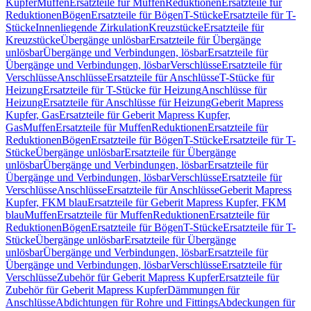
Kupfer
Muffen
Ersatzteile für Muffen
Reduktionen
Ersatzteile für
Reduktionen
Bögen
Ersatzteile für Bögen
T-Stücke
Ersatzteile für T-
Stücke
Innenliegende Zirkulation
Kreuzstücke
Ersatzteile für
Kreuzstücke
Übergänge unlösbar
Ersatzteile für Übergänge
unlösbar
Übergänge und Verbindungen, lösbar
Ersatzteile für
Übergänge und Verbindungen, lösbar
Verschlüsse
Ersatzteile für
Verschlüsse
Anschlüsse
Ersatzteile für Anschlüsse
T-Stücke für
Heizung
Ersatzteile für T-Stücke für Heizung
Anschlüsse für
Heizung
Ersatzteile für Anschlüsse für Heizung
Geberit Mapress
Kupfer, Gas
Ersatzteile für Geberit Mapress Kupfer,
Gas
Muffen
Ersatzteile für Muffen
Reduktionen
Ersatzteile für
Reduktionen
Bögen
Ersatzteile für Bögen
T-Stücke
Ersatzteile für T-
Stücke
Übergänge unlösbar
Ersatzteile für Übergänge
unlösbar
Übergänge und Verbindungen, lösbar
Ersatzteile für
Übergänge und Verbindungen, lösbar
Verschlüsse
Ersatzteile für
Verschlüsse
Anschlüsse
Ersatzteile für Anschlüsse
Geberit Mapress
Kupfer, FKM blau
Ersatzteile für Geberit Mapress Kupfer, FKM
blau
Muffen
Ersatzteile für Muffen
Reduktionen
Ersatzteile für
Reduktionen
Bögen
Ersatzteile für Bögen
T-Stücke
Ersatzteile für T-
Stücke
Übergänge unlösbar
Ersatzteile für Übergänge
unlösbar
Übergänge und Verbindungen, lösbar
Ersatzteile für
Übergänge und Verbindungen, lösbar
Verschlüsse
Ersatzteile für
Verschlüsse
Zubehör für Geberit Mapress Kupfer
Ersatzteile für
Zubehör für Geberit Mapress Kupfer
Dämmungen für
Anschlüsse
Abdichtungen für Rohre und Fittings
Abdeckungen für