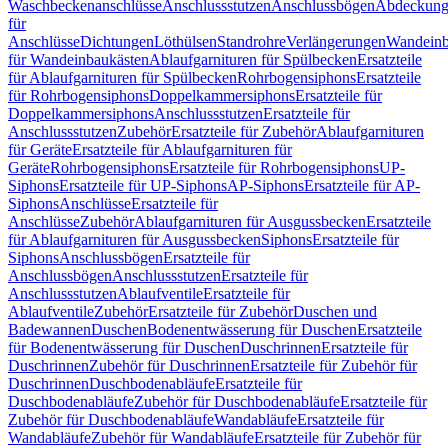
Waschbeckenanschlüsse
Anschlussstutzen
Anschlussbögen
Abdeckung
für
Anschlüsse
Dichtungen
Löthülsen
Standrohre
Verlängerungen
Wandeinb
für Wandeinbaukästen
Ablaufgarnituren für Spülbecken
Ersatzteile
für Ablaufgarnituren für Spülbecken
Rohrbogensiphons
Ersatzteile
für Rohrbogensiphons
Doppelkammersiphons
Ersatzteile für
Doppelkammersiphons
Anschlussstutzen
Ersatzteile für
Anschlussstutzen
Zubehör
Ersatzteile für Zubehör
Ablaufgarnituren
für Geräte
Ersatzteile für Ablaufgarnituren für
Geräte
Rohrbogensiphons
Ersatzteile für Rohrbogensiphons
UP-
Siphons
Ersatzteile für UP-Siphons
AP-Siphons
Ersatzteile für AP-
Siphons
Anschlüsse
Ersatzteile für
Anschlüsse
Zubehör
Ablaufgarnituren für Ausgussbecken
Ersatzteile
für Ablaufgarnituren für Ausgussbecken
Siphons
Ersatzteile für
Siphons
Anschlussbögen
Ersatzteile für
Anschlussbögen
Anschlussstutzen
Ersatzteile für
Anschlussstutzen
Ablaufventile
Ersatzteile für
Ablaufventile
Zubehör
Ersatzteile für Zubehör
Duschen und
Badewannen
Duschen
Bodenentwässerung für Duschen
Ersatzteile
für Bodenentwässerung für Duschen
Duschrinnen
Ersatzteile für
Duschrinnen
Zubehör für Duschrinnen
Ersatzteile für Zubehör für
Duschrinnen
Duschbodenabläufe
Ersatzteile für
Duschbodenabläufe
Zubehör für Duschbodenabläufe
Ersatzteile für
Zubehör für Duschbodenabläufe
Wandabläufe
Ersatzteile für
Wandabläufe
Zubehör für Wandabläufe
Ersatzteile für Zubehör für