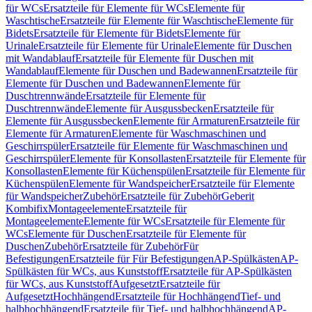
für WCs
Ersatzteile für Elemente für WCs
Elemente für
Waschtische
Ersatzteile für Elemente für Waschtische
Elemente für
Bidets
Ersatzteile für Elemente für Bidets
Elemente für
Urinale
Ersatzteile für Elemente für Urinale
Elemente für Duschen
mit Wandablauf
Ersatzteile für Elemente für Duschen mit
Wandablauf
Elemente für Duschen und Badewannen
Ersatzteile für
Elemente für Duschen und Badewannen
Elemente für
Duschtrennwände
Ersatzteile für Elemente für
Duschtrennwände
Elemente für Ausgussbecken
Ersatzteile für
Elemente für Ausgussbecken
Elemente für Armaturen
Ersatzteile für
Elemente für Armaturen
Elemente für Waschmaschinen und
Geschirrspüler
Ersatzteile für Elemente für Waschmaschinen und
Geschirrspüler
Elemente für Konsollasten
Ersatzteile für Elemente für
Konsollasten
Elemente für Küchenspülen
Ersatzteile für Elemente für
Küchenspülen
Elemente für Wandspeicher
Ersatzteile für Elemente
für Wandspeicher
Zubehör
Ersatzteile für Zubehör
Geberit
Kombifix
Montageelemente
Ersatzteile für
Montageelemente
Elemente für WCs
Ersatzteile für Elemente für
WCs
Elemente für Duschen
Ersatzteile für Elemente für
Duschen
Zubehör
Ersatzteile für Zubehör
Für
Befestigungen
Ersatzteile für Für Befestigungen
AP-Spülkästen
AP-
Spülkästen für WCs, aus Kunststoff
Ersatzteile für AP-Spülkästen
für WCs, aus Kunststoff
Aufgesetzt
Ersatzteile für
Aufgesetzt
Hochhängend
Ersatzteile für Hochhängend
Tief- und
halbhochhängend
Ersatzteile für Tief- und halbhochhängend
AP-