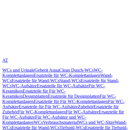
AT
WCs und Urinale
Geberit AquaClean Dusch-WCs
WC-
Komplettanlagen
Ersatzteile für WC-Komplettanlagen
Wand-
WCs
Ersatzteile für Wand-WCs
Stand-WCs
Ersatzteile für Stand-
WCs
WC-Aufsätze
Ersatzteile für WC-Aufsätze
Für WC-
Keramiken
Ersatzteile für Für WC-
Keramiken
Designplatten
Ersatzteile für Designplatten
Für WC-
Komplettanlagen
Ersatzteile für Für WC-Komplettanlagen
Für WC-
Aufsätze
Ersatzteile für Für WC-Aufsätze
Zubehör
Ersatzteile für
Zubehör
Für WC-Komplettanlagen
Für WC-Aufsätze
Ersatzteile für
Für WC-Aufsätze
Für WC-Aufsätze und WC-
Komplettanlagen
WCs
Verbrauchsmaterial
WCs und WC-Sitze
Wand-
WCs
Ersatzteile für Wand-WCs
Tiefspül-WCs
Ersatzteile für Tiefspül-