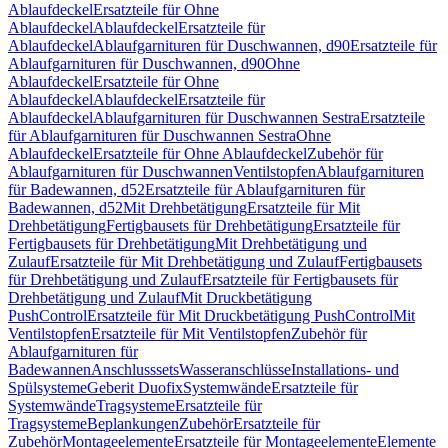
Ablaufdeckel
Ersatzteile für Ohne
Ablaufdeckel
Ablaufdeckel
Ersatzteile für
Ablaufdeckel
Ablaufgarnituren für Duschwannen, d90
Ersatzteile für
Ablaufgarnituren für Duschwannen, d90
Ohne
Ablaufdeckel
Ersatzteile für Ohne
Ablaufdeckel
Ablaufdeckel
Ersatzteile für
Ablaufdeckel
Ablaufgarnituren für Duschwannen Sestra
Ersatzteile
für Ablaufgarnituren für Duschwannen Sestra
Ohne
Ablaufdeckel
Ersatzteile für Ohne Ablaufdeckel
Zubehör für
Ablaufgarnituren für Duschwannen
Ventilstopfen
Ablaufgarnituren
für Badewannen, d52
Ersatzteile für Ablaufgarnituren für
Badewannen, d52
Mit Drehbetätigung
Ersatzteile für Mit
Drehbetätigung
Fertigbausets für Drehbetätigung
Ersatzteile für
Fertigbausets für Drehbetätigung
Mit Drehbetätigung und
Zulauf
Ersatzteile für Mit Drehbetätigung und Zulauf
Fertigbausets
für Drehbetätigung und Zulauf
Ersatzteile für Fertigbausets für
Drehbetätigung und Zulauf
Mit Druckbetätigung
PushControl
Ersatzteile für Mit Druckbetätigung PushControl
Mit
Ventilstopfen
Ersatzteile für Mit Ventilstopfen
Zubehör für
Ablaufgarnituren für
Badewannen
Anschlusssets
Wasseranschlüsse
Installations- und
Spülsysteme
Geberit Duofix
Systemwände
Ersatzteile für
Systemwände
Tragsysteme
Ersatzteile für
Tragsysteme
Beplankungen
Zubehör
Ersatzteile für
Zubehör
Montageelemente
Ersatzteile für Montageelemente
Elemente