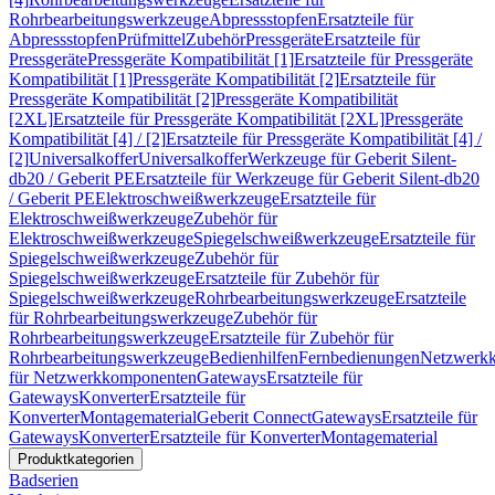
Rohrbearbeitungswerkzeuge
Abpressstopfen
Ersatzteile für
Abpressstopfen
Prüfmittel
Zubehör
Pressgeräte
Ersatzteile für
Pressgeräte
Pressgeräte Kompatibilität [1]
Ersatzteile für Pressgeräte
Kompatibilität [1]
Pressgeräte Kompatibilität [2]
Ersatzteile für
Pressgeräte Kompatibilität [2]
Pressgeräte Kompatibilität
[2XL]
Ersatzteile für Pressgeräte Kompatibilität [2XL]
Pressgeräte
Kompatibilität [4] / [2]
Ersatzteile für Pressgeräte Kompatibilität [4] /
[2]
Universalkoffer
Universalkoffer
Werkzeuge für Geberit Silent-
db20 / Geberit PE
Ersatzteile für Werkzeuge für Geberit Silent-db20
/ Geberit PE
Elektroschweißwerkzeuge
Ersatzteile für
Elektroschweißwerkzeuge
Zubehör für
Elektroschweißwerkzeuge
Spiegelschweißwerkzeuge
Ersatzteile für
Spiegelschweißwerkzeuge
Zubehör für
Spiegelschweißwerkzeuge
Ersatzteile für Zubehör für
Spiegelschweißwerkzeuge
Rohrbearbeitungswerkzeuge
Ersatzteile
für Rohrbearbeitungswerkzeuge
Zubehör für
Rohrbearbeitungswerkzeuge
Ersatzteile für Zubehör für
Rohrbearbeitungswerkzeuge
Bedienhilfen
Fernbedienungen
Netzwerk
für Netzwerkkomponenten
Gateways
Ersatzteile für
Gateways
Konverter
Ersatzteile für
Konverter
Montagematerial
Geberit Connect
Gateways
Ersatzteile für
Gateways
Konverter
Ersatzteile für Konverter
Montagematerial
Produktkategorien
Badserien