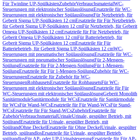
Für Twinline UP-Spülkästen
Zubehör
Verbrauchsmaterial
WC-
Steuerungen mit elektronischer Spülauslösung
Ersatzteile für WC-
Steuerungen mit elektronischer Spülauslösung
Für Netzbetrieb, für
Geberit Sigma UP-Spülkästen 12 cm
Ersatzteile für Für Netzbetrieb,
für Geberit Sigma UP-Spülkästen 12 cm
Für Netzbetrieb, für Geberit
Omega UP-Spülkästen 12 cm
Ersatzteile für Für Netzbetrieb, für
Geberit Omega UP-Spülkästen 12 cm
Für Batteriebetrieb, für
Geberit Sigma UP-Spülkästen 12 cm
Ersatzteile für Für
Batteriebetrieb, für Geberit Sigma UP-Spülkästen 12 cm
WC-
Steuerungen mit pneumatischer Spülauslösung
Ersatzteile für WC-
Steuerungen mit pneumatischer Spülauslösung
Für 2-Mengen-
Spülung
Ersatzteile für Für 2-Mengen-Spülung
Für 1-Mengen-
Spülung
Ersatzteile für Für 1-Mengen-Spülung
Zubehör für WC-
Steuerungen
Ersatzteile für Zubehör für WC-
Steuerungen
Rohbausets
Ersatzteile für Rohbausets
Für WC-
Steuerungen mit elektronischer Spülauslösung
Ersatzteile für Für
WC-Steuerungen mit elektronischer Spülauslösung
Geberit Monolith
Sanitärmodule
Sanitärmodule für WCs
Ersatzteile für Sanitärmodule
für WCs
Für Wand-WCs
Ersatzteile für Für Wand-WCs
Für Stand-
WCs
Ersatzteile für Für Stand-WCs
Zubehör
Ersatzteile für
Zubehör
Verbrauchsmaterial
Urinale
Urinale, gespülter Betrieb, mit
Spülrand
Ersatzteile für Urinale, gespülter Betrieb, mit
Spülrand
Ohne Deckel
Ersatzteile für Ohne Deckel
Urinale, gespülter
Betrieb, spülrandlos
Ersatzteile für Urinale, gespülter Betrieb,
spülrandlos
Für AP- oder UP-Urinalsteuerung
Ersatzteile für Für AP-