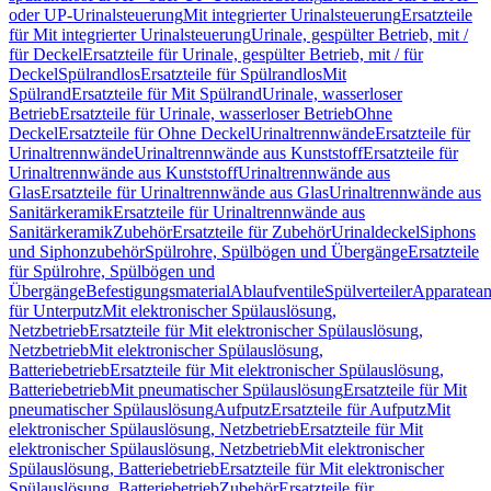
oder UP-Urinalsteuerung
Mit integrierter Urinalsteuerung
Ersatzteile
für Mit integrierter Urinalsteuerung
Urinale, gespülter Betrieb, mit /
für Deckel
Ersatzteile für Urinale, gespülter Betrieb, mit / für
Deckel
Spülrandlos
Ersatzteile für Spülrandlos
Mit
Spülrand
Ersatzteile für Mit Spülrand
Urinale, wasserloser
Betrieb
Ersatzteile für Urinale, wasserloser Betrieb
Ohne
Deckel
Ersatzteile für Ohne Deckel
Urinaltrennwände
Ersatzteile für
Urinaltrennwände
Urinaltrennwände aus Kunststoff
Ersatzteile für
Urinaltrennwände aus Kunststoff
Urinaltrennwände aus
Glas
Ersatzteile für Urinaltrennwände aus Glas
Urinaltrennwände aus
Sanitärkeramik
Ersatzteile für Urinaltrennwände aus
Sanitärkeramik
Zubehör
Ersatzteile für Zubehör
Urinaldeckel
Siphons
und Siphonzubehör
Spülrohre, Spülbögen und Übergänge
Ersatzteile
für Spülrohre, Spülbögen und
Übergänge
Befestigungsmaterial
Ablaufventile
Spülverteiler
Apparatean
für Unterputz
Mit elektronischer Spülauslösung,
Netzbetrieb
Ersatzteile für Mit elektronischer Spülauslösung,
Netzbetrieb
Mit elektronischer Spülauslösung,
Batteriebetrieb
Ersatzteile für Mit elektronischer Spülauslösung,
Batteriebetrieb
Mit pneumatischer Spülauslösung
Ersatzteile für Mit
pneumatischer Spülauslösung
Aufputz
Ersatzteile für Aufputz
Mit
elektronischer Spülauslösung, Netzbetrieb
Ersatzteile für Mit
elektronischer Spülauslösung, Netzbetrieb
Mit elektronischer
Spülauslösung, Batteriebetrieb
Ersatzteile für Mit elektronischer
Spülauslösung, Batteriebetrieb
Zubehör
Ersatzteile für