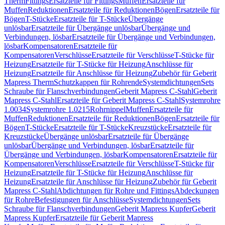
Therm
Fittings
Ersatzteile für Fittings
Muffen
Ersatzteile für
Muffen
Reduktionen
Ersatzteile für Reduktionen
Bögen
Ersatzteile für
Bögen
T-Stücke
Ersatzteile für T-Stücke
Übergänge
unlösbar
Ersatzteile für Übergänge unlösbar
Übergänge und
Verbindungen, lösbar
Ersatzteile für Übergänge und Verbindungen,
lösbar
Kompensatoren
Ersatzteile für
Kompensatoren
Verschlüsse
Ersatzteile für Verschlüsse
T-Stücke für
Heizung
Ersatzteile für T-Stücke für Heizung
Anschlüsse für
Heizung
Ersatzteile für Anschlüsse für Heizung
Zubehör für Geberit
Mapress Therm
Schutzkappen für Rohrende
Systemdichtungen
Sets
Schraube für Flanschverbindungen
Geberit Mapress C-Stahl
Geberit
Mapress C-Stahl
Ersatzteile für Geberit Mapress C-Stahl
Systemrohre
1.0034
Systemrohre 1.0215
Rohrnippel
Muffen
Ersatzteile für
Muffen
Reduktionen
Ersatzteile für Reduktionen
Bögen
Ersatzteile für
Bögen
T-Stücke
Ersatzteile für T-Stücke
Kreuzstücke
Ersatzteile für
Kreuzstücke
Übergänge unlösbar
Ersatzteile für Übergänge
unlösbar
Übergänge und Verbindungen, lösbar
Ersatzteile für
Übergänge und Verbindungen, lösbar
Kompensatoren
Ersatzteile für
Kompensatoren
Verschlüsse
Ersatzteile für Verschlüsse
T-Stücke für
Heizung
Ersatzteile für T-Stücke für Heizung
Anschlüsse für
Heizung
Ersatzteile für Anschlüsse für Heizung
Zubehör für Geberit
Mapress C-Stahl
Abdichtungen für Rohre und Fittings
Abdeckungen
für Rohre
Befestigungen für Anschlüsse
Systemdichtungen
Sets
Schraube für Flanschverbindungen
Geberit Mapress Kupfer
Geberit
Mapress Kupfer
Ersatzteile für Geberit Mapress