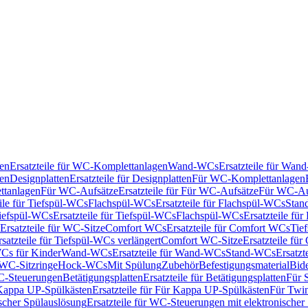
en
Ersatzteile für WC-Komplettanlagen
Wand-WCs
Ersatzteile für Wa
ken
Designplatten
Ersatzteile für Designplatten
Für WC-Komplettanlagen
tanlagen
Für WC-Aufsätze
Ersatzteile für Für WC-Aufsätze
Für WC-Au
eile für Tiefspül-WCs
Flachspül-WCs
Ersatzteile für Flachspül-WCs
Stan
iefspül-WCs
Ersatzteile für Tiefspül-WCs
Flachspül-WCs
Ersatzteile fü
Ersatzteile für WC-Sitze
Comfort WCs
Ersatzteile für Comfort WCs
Tie
rsatzteile für Tiefspül-WCs verlängert
Comfort WC-Sitze
Ersatzteile fü
WCs für Kinder
Wand-WCs
Ersatzteile für Wand-WCs
Stand-WCs
Ersatzt
r WC-Sitzringe
Hock-WCs
Mit Spülung
Zubehör
Befestigungsmaterial
Bide
C-Steuerungen
Betätigungsplatten
Ersatzteile für Betätigungsplatten
Für 
Kappa UP-Spülkästen
Ersatzteile für Für Kappa UP-Spülkästen
Für Twin
scher Spülauslösung
Ersatzteile für WC-Steuerungen mit elektronischer