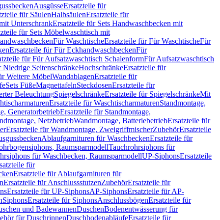
sgussbecken
Ausgüsse
Ersatzteile für
tzteile für Säulen
Halbsäulen
Ersatzteile für
mit Unterschrank
Ersatzteile für Sets Handwaschbecken mit
tzteile für Sets Möbelwaschtisch mit
 Handwaschbecken
Für Waschtische
Ersatzteile für Für Waschtische
Für
ken
Ersatzteile für Für Eckhandwaschbecken
Für
atzteile für Für Aufsatzwaschtisch Schalenform
Für Aufsatzwaschtisch
ür Niedrige Seitenschränke
Hochschränke
Ersatzteile für
für Weitere Möbel
Wandablagen
Ersatzteile für
fe
Sets Füße
Magnettafeln
Steckdosen
Ersatzteile für
ierter Beleuchtung
Spiegelschränke
Ersatzteile für Spiegelschränke
Mit
htischarmaturen
Ersatzteile für Waschtischarmaturen
Standmontage,
, Generatorbetrieb
Ersatzteile für Standmontage,
andmontage, Netzbetrieb
Wandmontage, Batteriebetrieb
Ersatzteile für
er
Ersatzteile für Wandmontage, Zweigriffmischer
Zubehör
Ersatzteile
Ausgussbecken
Ablaufgarnituren für Waschbecken
Ersatzteile für
 Rohrbogensiphons, Raumsparmodell
Tauchrohrsiphons für
rohrsiphons für Waschbecken, Raumsparmodell
UP-Siphons
Ersatzteile
satzteile für
ecken
Ersatzteile für Ablaufgarnituren für
en
Ersatzteile für Anschlussstutzen
Zubehör
Ersatzteile für
ns
Ersatzteile für UP-Siphons
AP-Siphons
Ersatzteile für AP-
n
Siphons
Ersatzteile für Siphons
Anschlussbögen
Ersatzteile für
uschen und Badewannen
Duschen
Bodenentwässerung für
behör für Duschrinnen
Duschbodenabläufe
Ersatzteile für