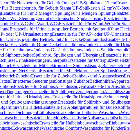
12 cm
Für Netzbetrieb, für Geberit Omega UP-Spülkästen 12 cm
Ersatzt
ür Für Batteriebetrieb, für Geberit Sigma UP-Spülkästen 12 cm
WC-Steue
g
Ersatzteile für Für 2-Mengen-Spülung
Für 1-Mengen-Spülung
Ersatzte
ts
Für WC-Steuerungen mit elektronischer Spülauslösung
Ersatzteile f
ärmodule für WCs
Für Wand-WCs
Ersatzteile für Für Wand-WCs
Für Sta
ülrand
Ersatzteile für Urinale, gespülter Betrieb, mit Spülrand
Ohne Deck
P- oder UP-Urinalsteuerung
Ersatzteile für Für AP- oder UP-Urinalste
 für Urinale, gespülter Betrieb, mit / für Deckel
Spülrandlos
Ersatzteile f
eckel
Ersatzteile für Ohne Deckel
Urinaltrennwände
Ersatzteile für Uri
le für Urinaltrennwände aus Glas
Urinaltrennwände aus Sanitärkeramik
nd Siphonzubehör
Spülrohre, Spülbögen und Übergänge
Ersatzteile fü
schlüsse
Urinalsteuerungen
Unterputz
Ersatzteile für Unterputz
Mit elekt
betrieb
Ersatzteile für Mit elektronischer Spülauslösung, Batteriebetrieb
auslösung, Netzbetrieb
Ersatzteile für Mit elektronischer Spülauslösung,
iebetrieb
Zubehör
Ersatzteile für Zubehör
Rohbau- und Austauschsets
Ers
atten
Für externe Steuerungen
Sonstiges Zubehör
Bedienhilfen
Apparate
Siphons
Ersatzteile für Siphons
Anschlussbögen
Ersatzteile für Anschlu
verlängerungen
Ersatzteile für Spülbogenverlängerungen
Anschlüsse a
ren für Urinale
Urinalsiphons
Ersatzteile für Urinalsiphons
Schneckensip
- und Spülbogenverlängerungen
Ersatzteile für Spülrohr- und Spülbog
fgarnituren für Bidets
Ersatzteile für Ablaufgarnituren für Bidets
Rohrb
schlüsse
Dichtungen
Löthülsen
Ersatzteile für Löthülsen
Waschplatz
Wasc
elwaschtische
Ersatzteile für Möbelwaschtische
Aufsatzwaschtische
Ers
albeinbauwaschtische
Ersatzteile für Halbeinbauwaschtische
Einbauwasc
htische
Eckwaschtische
Waschtische Comfort
Waschtische für Kinder
Ers