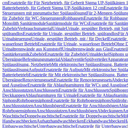
cm
Ersatzteile für Für Netzbetrieb, für Geberit Sigma UP-Spülkästen 
Batteriebetrieb, für Geberit Sigma UP-Spülkästen 12 cm
Ersatzteile f
Steuerungen mit pneumatischer Spülauslösung
Für 2-Mengen-Spülun
für Zubehör für WC-Steuerungen
Rohbausets
Ersatzteile für Rohbause
Monolith Sanitärmodule
Sanitärmodule für WCs
Ersatzteile für Sanit
Zubehör
Verbrauchsmaterial
Urinale
Urinale, gespülter Betrieb, mit Sp
spülrandlos
Ersatzteile für Urinale, gespülter Betrieb, spülrandlos
Für A
Urinalsteuerung
Urinale, gespülter Betrieb, mit / für Deckel
Ersatzteile
wasserloser Betrieb
Ersatzteile für Urinale, wasserloser Betrieb
Ohne D
Urinaltrennwände aus Kunststoff
Urinaltrennwände aus Glas
Ersatztei
Sanitärkeramik
Zubehör
Ersatzteile für Zubehör
Urinaldeckel
Siphons u
Übergänge
Befestigungsmaterial
Ablaufventile
Spülverteiler
Apparatean
Spülauslösung, Netzbetrieb
Mit elektronischer Spülauslösung, Batterie
Spülauslösung
Aufputz
Ersatzteile für Aufputz
Mit elektronischer Spül
Batteriebetrieb
Ersatzteile für Mit elektronischer Spülauslösung, Batter
Übergänge
Renovierungssets
Ersatzteile für Renovierungssets
Abdeckpl
und Ausgüsse
Ersatzteile für Ablaufgarnituren für WCs und Ausgüsse
Anschlussstutzen
Anschlusssets
Ersatzteile für Anschlusssets
Spülbogen
Deckkappen
Ablaufgarnituren für Urinale
Ersatzteile für Ablaufgarnitu
Siphons
Rohrbogensiphons
Ersatzteile für Rohrbogensiphons
Spülrohr
Anschlussstutzen
Anschlussbögen
Ersatzteile für Anschlussbögen
Ablau
Rohrbogensiphons
Anschlussstutzen
Anschlussbögen
Abdeckungen
An
Waschtische
Doppelwaschtische
Ersatzteile für Doppelwaschtische
Möb
Handwaschbecken
Aufsatzhandwaschbecken
Eckhandwaschbecken
H
Einbauwaschtische
Unterbauwaschtische
Ersatzteile für Unterbauwasc