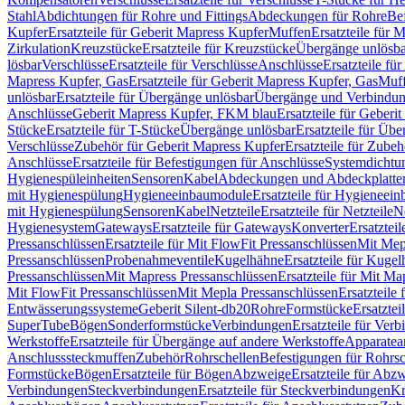
Stahl
Abdichtungen für Rohre und Fittings
Abdeckungen für Rohre
Be
Kupfer
Ersatzteile für Geberit Mapress Kupfer
Muffen
Ersatzteile für 
Zirkulation
Kreuzstücke
Ersatzteile für Kreuzstücke
Übergänge unlösba
lösbar
Verschlüsse
Ersatzteile für Verschlüsse
Anschlüsse
Ersatzteile fü
Mapress Kupfer, Gas
Ersatzteile für Geberit Mapress Kupfer, Gas
Muf
unlösbar
Ersatzteile für Übergänge unlösbar
Übergänge und Verbindun
Anschlüsse
Geberit Mapress Kupfer, FKM blau
Ersatzteile für Geber
Stücke
Ersatzteile für T-Stücke
Übergänge unlösbar
Ersatzteile für Üb
Verschlüsse
Zubehör für Geberit Mapress Kupfer
Ersatzteile für Zube
Anschlüsse
Ersatzteile für Befestigungen für Anschlüsse
Systemdichtu
Hygienespüleinheiten
Sensoren
Kabel
Abdeckungen und Abdeckplatte
mit Hygienespülung
Hygieneeinbaumodule
Ersatzteile für Hygieneei
mit Hygienespülung
Sensoren
Kabel
Netzteile
Ersatzteile für Netzteile
N
Hygienesystem
Gateways
Ersatzteile für Gateways
Konverter
Ersatzteil
Pressanschlüssen
Ersatzteile für Mit FlowFit Pressanschlüssen
Mit Mep
Pressanschlüssen
Probenahmeventile
Kugelhähne
Ersatzteile für Kuge
Pressanschlüssen
Mit Mapress Pressanschlüssen
Ersatzteile für Mit Ma
Mit FlowFit Pressanschlüssen
Mit Mepla Pressanschlüssen
Ersatzteile
Entwässerungssysteme
Geberit Silent-db20
Rohre
Formstücke
Ersatztei
SuperTube
Bögen
Sonderformstücke
Verbindungen
Ersatzteile für Ver
Werkstoffe
Ersatzteile für Übergänge auf andere Werkstoffe
Apparatea
Anschlusssteckmuffen
Zubehör
Rohrschellen
Befestigungen für Rohrsc
Formstücke
Bögen
Ersatzteile für Bögen
Abzweige
Ersatzteile für Abz
Verbindungen
Steckverbindungen
Ersatzteile für Steckverbindungen
Kr