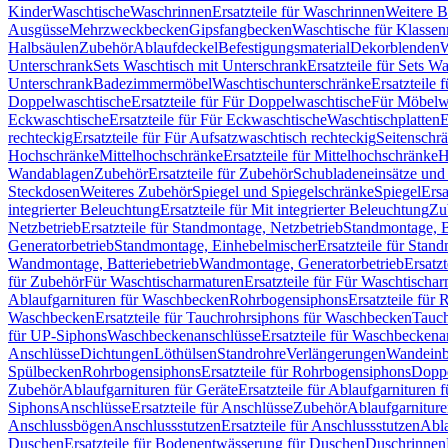
Kinder
Waschtische
Waschrinnen
Ersatzteile für Waschrinnen
Weitere 
Ausgüsse
Mehrzweckbecken
Gipsfangbecken
Waschtische für Klasse
Halbsäulen
Zubehör
Ablaufdeckel
Befestigungsmaterial
Dekorblenden
W
Unterschrank
Sets Waschtisch mit Unterschrank
Ersatzteile für Sets W
Unterschrank
Badezimmermöbel
Waschtischunterschränke
Ersatzteile 
Doppelwaschtische
Ersatzteile für Für Doppelwaschtische
Für Möbelw
Eckwaschtische
Ersatzteile für Für Eckwaschtische
Waschtischplatten
E
rechteckig
Ersatzteile für Für Aufsatzwaschtisch rechteckig
Seitenschr
Hochschränke
Mittelhochschränke
Ersatzteile für Mittelhochschränke
H
Wandablagen
Zubehör
Ersatzteile für Zubehör
Schubladeneinsätze un
Steckdosen
Weiteres Zubehör
Spiegel und Spiegelschränke
Spiegel
Ersa
integrierter Beleuchtung
Ersatzteile für Mit integrierter Beleuchtung
Zu
Netzbetrieb
Ersatzteile für Standmontage, Netzbetrieb
Standmontage, Ba
Generatorbetrieb
Standmontage, Einhebelmischer
Ersatzteile für Stan
Wandmontage, Batteriebetrieb
Wandmontage, Generatorbetrieb
Ersatz
für Zubehör
Für Waschtischarmaturen
Ersatzteile für Für Waschtischa
Ablaufgarnituren für Waschbecken
Rohrbogensiphons
Ersatzteile für
Waschbecken
Ersatzteile für Tauchrohrsiphons für Waschbecken
Tauch
für UP-Siphons
Waschbeckenanschlüsse
Ersatzteile für Waschbeckena
Anschlüsse
Dichtungen
Löthülsen
Standrohre
Verlängerungen
Wandeinb
Spülbecken
Rohrbogensiphons
Ersatzteile für Rohrbogensiphons
Dopp
Zubehör
Ablaufgarnituren für Geräte
Ersatzteile für Ablaufgarnituren 
Siphons
Anschlüsse
Ersatzteile für Anschlüsse
Zubehör
Ablaufgarnitur
Anschlussbögen
Anschlussstutzen
Ersatzteile für Anschlussstutzen
Abla
Duschen
Ersatzteile für Bodenentwässerung für Duschen
Duschrinnen