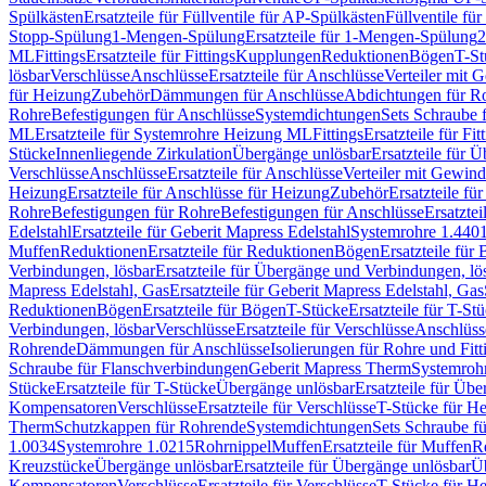
Spülkästen
Ersatzteile für Füllventile für AP-Spülkästen
Füllventile fü
Stopp-Spülung
1-Mengen-Spülung
Ersatzteile für 1-Mengen-Spülung
2
ML
Fittings
Ersatzteile für Fittings
Kupplungen
Reduktionen
Bögen
T-St
lösbar
Verschlüsse
Anschlüsse
Ersatzteile für Anschlüsse
Verteiler mit 
für Heizung
Zubehör
Dämmungen für Anschlüsse
Abdichtungen für Ro
Rohre
Befestigungen für Anschlüsse
Systemdichtungen
Sets Schraube 
ML
Ersatzteile für Systemrohre Heizung ML
Fittings
Ersatzteile für Fit
Stücke
Innenliegende Zirkulation
Übergänge unlösbar
Ersatzteile für 
Verschlüsse
Anschlüsse
Ersatzteile für Anschlüsse
Verteiler mit Gewin
Heizung
Ersatzteile für Anschlüsse für Heizung
Zubehör
Ersatzteile fü
Rohre
Befestigungen für Rohre
Befestigungen für Anschlüsse
Ersatzte
Edelstahl
Ersatzteile für Geberit Mapress Edelstahl
Systemrohre 1.440
Muffen
Reduktionen
Ersatzteile für Reduktionen
Bögen
Ersatzteile für
Verbindungen, lösbar
Ersatzteile für Übergänge und Verbindungen, lö
Mapress Edelstahl, Gas
Ersatzteile für Geberit Mapress Edelstahl, Gas
Reduktionen
Bögen
Ersatzteile für Bögen
T-Stücke
Ersatzteile für T-St
Verbindungen, lösbar
Verschlüsse
Ersatzteile für Verschlüsse
Anschlüss
Rohrende
Dämmungen für Anschlüsse
Isolierungen für Rohre und Fitt
Schraube für Flanschverbindungen
Geberit Mapress Therm
Systemroh
Stücke
Ersatzteile für T-Stücke
Übergänge unlösbar
Ersatzteile für Üb
Kompensatoren
Verschlüsse
Ersatzteile für Verschlüsse
T-Stücke für H
Therm
Schutzkappen für Rohrende
Systemdichtungen
Sets Schraube f
1.0034
Systemrohre 1.0215
Rohrnippel
Muffen
Ersatzteile für Muffen
R
Kreuzstücke
Übergänge unlösbar
Ersatzteile für Übergänge unlösbar
Üb
Kompensatoren
Verschlüsse
Ersatzteile für Verschlüsse
T-Stücke für H