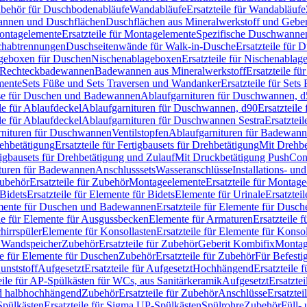
Zubehör für Duschbodenabläufe
Wandabläufe
Ersatzteile für Wandabläufe
wannen und Duschflächen
Duschflächen aus Mineralwerkstoff und Geberi
ntagelemente
Ersatzteile für Montagelemente
Spezifische Duschwanne
schabtrennungen
Duschseitenwände für Walk-in-Dusche
Ersatzteile für
lageboxen für Duschen
Nischenablageboxen
Ersatzteile für Nischenabla
ür Rechteckbadewannen
Badewannen aus Mineralwerkstoff
Ersatzteile f
mente
Sets Füße und Sets Traversen und Wandanker
Ersatzteile für Set
se für Duschen und Badewannen
Ablaufgarnituren für Duschwannen, 
ile für Ablaufdeckel
Ablaufgarnituren für Duschwannen, d90
Ersatzteil
ile für Ablaufdeckel
Ablaufgarnituren für Duschwannen Sestra
Ersatztei
rnituren für Duschwannen
Ventilstopfen
Ablaufgarnituren für Badewann
rehbetätigung
Ersatzteile für Fertigbausets für Drehbetätigung
Mit Drehbe
rtigbausets für Drehbetätigung und Zulauf
Mit Druckbetätigung PushCon
ituren für Badewannen
Anschlusssets
Wasseranschlüsse
Installations- un
ubehör
Ersatzteile für Zubehör
Montageelemente
Ersatzteile für Montag
Bidets
Ersatzteile für Elemente für Bidets
Elemente für Urinale
Ersatztei
mente für Duschen und Badewannen
Ersatzteile für Elemente für Dus
ile für Elemente für Ausgussbecken
Elemente für Armaturen
Ersatzteile 
hirrspüler
Elemente für Konsollasten
Ersatzteile für Elemente für Konso
r Wandspeicher
Zubehör
Ersatzteile für Zubehör
Geberit Kombifix
Montag
le für Elemente für Duschen
Zubehör
Ersatzteile für Zubehör
Für Befesti
unststoff
Aufgesetzt
Ersatzteile für Aufgesetzt
Hochhängend
Ersatzteile
eile für AP-Spülkästen für WCs, aus Sanitärkeramik
Aufgesetzt
Ersatztei
nd halbhochhängend
Zubehör
Ersatzteile für Zubehör
Anschlüsse
Ersatztei
pülkästen
Ersatzteile für Sigma UP-Spülkästen
Spülrohre
Zubehör
Füll- 