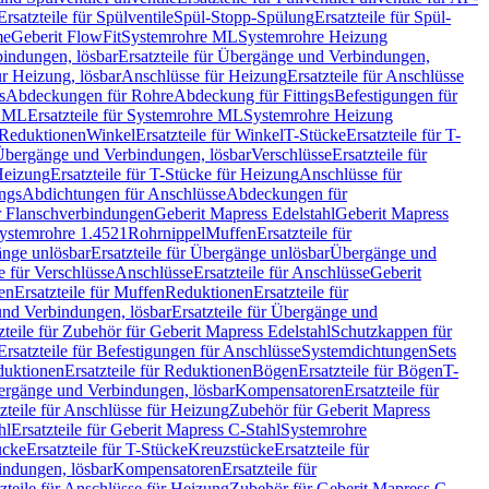
Ersatzteile für Spülventile
Spül-Stopp-Spülung
Ersatzteile für Spül-
me
Geberit FlowFit
Systemrohre ML
Systemrohre Heizung
indungen, lösbar
Ersatzteile für Übergänge und Verbindungen,
r Heizung, lösbar
Anschlüsse für Heizung
Ersatzteile für Anschlüsse
s
Abdeckungen für Rohre
Abdeckung für Fittings
Befestigungen für
e ML
Ersatzteile für Systemrohre ML
Systemrohre Heizung
r Reduktionen
Winkel
Ersatzteile für Winkel
T-Stücke
Ersatzteile für T-
r Übergänge und Verbindungen, lösbar
Verschlüsse
Ersatzteile für
Heizung
Ersatzteile für T-Stücke für Heizung
Anschlüsse für
ngs
Abdichtungen für Anschlüsse
Abdeckungen für
r Flanschverbindungen
Geberit Mapress Edelstahl
Geberit Mapress
 Systemrohre 1.4521
Rohrnippel
Muffen
Ersatzteile für
nge unlösbar
Ersatzteile für Übergänge unlösbar
Übergänge und
le für Verschlüsse
Anschlüsse
Ersatzteile für Anschlüsse
Geberit
en
Ersatzteile für Muffen
Reduktionen
Ersatzteile für
nd Verbindungen, lösbar
Ersatzteile für Übergänge und
zteile für Zubehör für Geberit Mapress Edelstahl
Schutzkappen für
Ersatzteile für Befestigungen für Anschlüsse
Systemdichtungen
Sets
duktionen
Ersatzteile für Reduktionen
Bögen
Ersatzteile für Bögen
T-
bergänge und Verbindungen, lösbar
Kompensatoren
Ersatzteile für
zteile für Anschlüsse für Heizung
Zubehör für Geberit Mapress
hl
Ersatzteile für Geberit Mapress C-Stahl
Systemrohre
ücke
Ersatzteile für T-Stücke
Kreuzstücke
Ersatzteile für
indungen, lösbar
Kompensatoren
Ersatzteile für
zteile für Anschlüsse für Heizung
Zubehör für Geberit Mapress C-