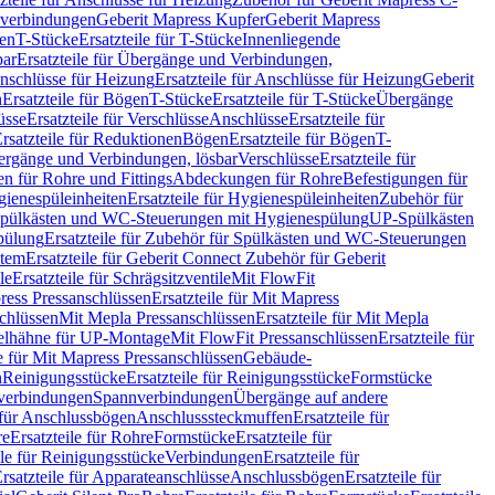
hverbindungen
Geberit Mapress Kupfer
Geberit Mapress
gen
T-Stücke
Ersatzteile für T-Stücke
Innenliegende
bar
Ersatzteile für Übergänge und Verbindungen,
nschlüsse für Heizung
Ersatzteile für Anschlüsse für Heizung
Geberit
n
Ersatzteile für Bögen
T-Stücke
Ersatzteile für T-Stücke
Übergänge
üsse
Ersatzteile für Verschlüsse
Anschlüsse
Ersatzteile für
rsatzteile für Reduktionen
Bögen
Ersatzteile für Bögen
T-
bergänge und Verbindungen, lösbar
Verschlüsse
Ersatzteile für
n für Rohre und Fittings
Abdeckungen für Rohre
Befestigungen für
ienespüleinheiten
Ersatzteile für Hygienespüleinheiten
Zubehör für
r Spülkästen und WC-Steuerungen mit Hygienespülung
UP-Spülkästen
pülung
Ersatzteile für Zubehör für Spülkästen und WC-Steuerungen
stem
Ersatzteile für Geberit Connect Zubehör für Geberit
le
Ersatzteile für Schrägsitzventile
Mit FlowFit
ress Pressanschlüssen
Ersatzteile für Mit Mapress
schlüssen
Mit Mepla Pressanschlüssen
Ersatzteile für Mit Mepla
gelhähne für UP-Montage
Mit FlowFit Pressanschlüssen
Ersatzteile für
le für Mit Mapress Pressanschlüssen
Gebäude-
n
Reinigungsstücke
Ersatzteile für Reinigungsstücke
Formstücke
ckverbindungen
Spannverbindungen
Übergänge auf andere
e für Anschlussbögen
Anschlusssteckmuffen
Ersatzteile für
re
Ersatzteile für Rohre
Formstücke
Ersatzteile für
ile für Reinigungsstücke
Verbindungen
Ersatzteile für
rsatzteile für Apparateanschlüsse
Anschlussbögen
Ersatzteile für