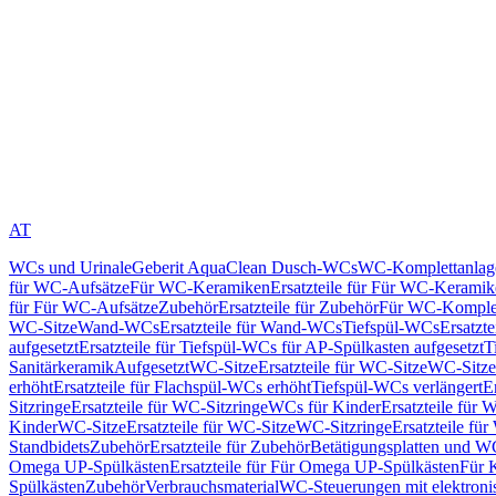
AT
WCs und Urinale
Geberit AquaClean Dusch-WCs
WC-Komplettanlag
für WC-Aufsätze
Für WC-Keramiken
Ersatzteile für Für WC-Kerami
für Für WC-Aufsätze
Zubehör
Ersatzteile für Zubehör
Für WC-Komplet
WC-Sitze
Wand-WCs
Ersatzteile für Wand-WCs
Tiefspül-WCs
Ersatzt
aufgesetzt
Ersatzteile für Tiefspül-WCs für AP-Spülkasten aufgesetzt
T
Sanitärkeramik
Aufgesetzt
WC-Sitze
Ersatzteile für WC-Sitze
WC-Sitze
erhöht
Ersatzteile für Flachspül-WCs erhöht
Tiefspül-WCs verlängert
E
Sitzringe
Ersatzteile für WC-Sitzringe
WCs für Kinder
Ersatzteile für 
Kinder
WC-Sitze
Ersatzteile für WC-Sitze
WC-Sitzringe
Ersatzteile fü
Standbidets
Zubehör
Ersatzteile für Zubehör
Betätigungsplatten und W
Omega UP-Spülkästen
Ersatzteile für Für Omega UP-Spülkästen
Für 
Spülkästen
Zubehör
Verbrauchsmaterial
WC-Steuerungen mit elektroni