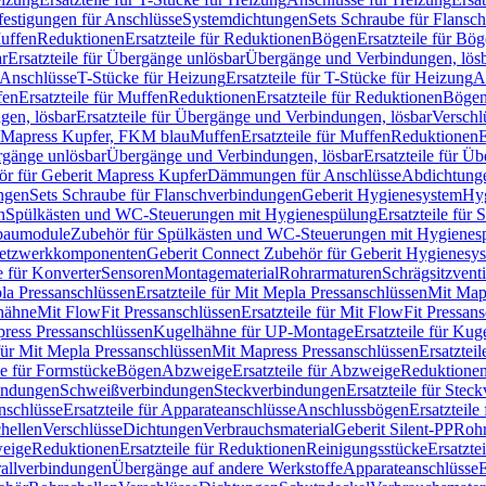
festigungen für Anschlüsse
Systemdichtungen
Sets Schraube für Flansc
Muffen
Reduktionen
Ersatzteile für Reduktionen
Bögen
Ersatzteile für Bö
r
Ersatzteile für Übergänge unlösbar
Übergänge und Verbindungen, lös
r Anschlüsse
T-Stücke für Heizung
Ersatzteile für T-Stücke für Heizung
A
fen
Ersatzteile für Muffen
Reduktionen
Ersatzteile für Reduktionen
Böge
gen, lösbar
Ersatzteile für Übergänge und Verbindungen, lösbar
Verschl
it Mapress Kupfer, FKM blau
Muffen
Ersatzteile für Muffen
Reduktionen
E
ergänge unlösbar
Übergänge und Verbindungen, lösbar
Ersatzteile für Ü
hör für Geberit Mapress Kupfer
Dämmungen für Anschlüsse
Abdichtunge
ngen
Sets Schraube für Flanschverbindungen
Geberit Hygienesystem
Hyg
n
Spülkästen und WC-Steuerungen mit Hygienespülung
Ersatzteile fü
nbaumodule
Zubehör für Spülkästen und WC-Steuerungen mit Hygienes
etzwerkkomponenten
Geberit Connect Zubehör für Geberit Hygienesy
e für Konverter
Sensoren
Montagematerial
Rohrarmaturen
Schrägsitzventi
la Pressanschlüssen
Ersatzteile für Mit Mepla Pressanschlüssen
Mit Map
lhähne
Mit FlowFit Pressanschlüssen
Ersatzteile für Mit FlowFit Pressan
press Pressanschlüssen
Kugelhähne für UP-Montage
Ersatzteile für Ku
 für Mit Mepla Pressanschlüssen
Mit Mapress Pressanschlüssen
Ersatztei
le für Formstücke
Bögen
Abzweige
Ersatzteile für Abzweige
Reduktione
bindungen
Schweißverbindungen
Steckverbindungen
Ersatzteile für Ste
nschlüsse
Ersatzteile für Apparateanschlüsse
Anschlussbögen
Ersatzteil
hellen
Verschlüsse
Dichtungen
Verbrauchsmaterial
Geberit Silent-PP
Roh
weige
Reduktionen
Ersatzteile für Reduktionen
Reinigungsstücke
Ersatzte
allverbindungen
Übergänge auf andere Werkstoffe
Apparateanschlüsse
E