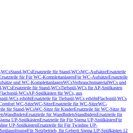
nd-WCs
Stand-WCs
Ersatzteile für Stand-WCs
WC-Aufsätze
Ersatzteile
Ersatzteile für Für WC-Komplettanlagen
Für WC-Aufsätze
Ersatzteile
fsätze und WC-Komplettanlagen
WCs
Verbrauchsmaterial
WCs und
d-WCs
Ersatzteile für Stand-WCs
Tiefspül-WCs für AP-Spülkasten
r Flachspül-WCs
AP-Spülkästen für WCs, aus
fspül-WCs erhöht
Ersatzteile für Tiefspül-WCs erhöht
Flachspül-WCs
r Comfort WC-Sitze
WC-Sitze
Ersatzteile für WC-Sitze
WC-
eile für Stand-WCs
WC-Sitze für Kinder
Ersatzteile für WC-Sitze für
ts
Wandbidets
Ersatzteile für Wandbidets
Standbidets
Ersatzteile für
Sigma UP-Spülkästen
Ersatzteile für Für Sigma UP-Spülkästen
Für
line UP-Spülkästen
Ersatzteile für Für Twinline UP-
 Spülauslösung
Für Netzbetrieb, für Geberit Sigma UP-Spülkästen 12