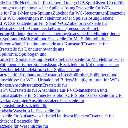
eile für Für Netzbetrieb, für Geberit Omega UP-Spülkästen 12 cm
Für
rungen mit pneumatischer Spülauslösung
Ersatzteile für WC-
ile für Für 1-Mengen-Spülung
Zubehör für WC-Steuerungen
Ersatzteile
ür Für WC-Steuerungen mit elektronischer Spülauslösung
Geberit
nd-WCs
Ersatzteile für Für Stand-WCs
Zubehör
Ersatzteile für
el
Ersatzteile für Ohne Deckel
Urinale, gespülter Betrieb,
uerung
Mit integrierter Urinalsteuerung
Ersatzteile für Mit integrierter
ür Spülrandlos
Mit Spülrand
Ersatzteile für Mit Spülrand
Urinale,
naltrennwände
Urinaltrennwände aus Kunststoff
Ersatzteile für
Ersatzteile für Urinaltrennwände aus
r Spülrohre, Spülbögen und
ronischer Spülauslösung, Netzbetrieb
Ersatzteile für Mit elektronischer
Mit pneumatischer Spülauslösung
Ersatzteile für Mit pneumatischer
 Netzbetrieb
Mit elektronischer Spülauslösung,
atzteile für Rohbau- und Austauschsets
Spülrohre, Spülbögen und
anschlüsse für WCs, Urinale und Bidets
Ablaufgarnituren für WCs
ssbögen
Anschlussstutzen
Ersatzteile für
us PVC
Ersatzteile für Anschlüsse aus PVC
Manschetten und
hons
Ersatzteile für Schneckensiphons
UP-Siphons
Ersatzteile für UP-
enverlängerungen
Anschlussstutzen
Ersatzteile für
ogensiphons
Ersatzteile für
htische
Waschtische
Ersatzteile für
atzteile für Aufsatzwaschtische
Handwaschbecken
Ersatzteile für
htische
Ersatzteile für
atzteile für Waschtische für