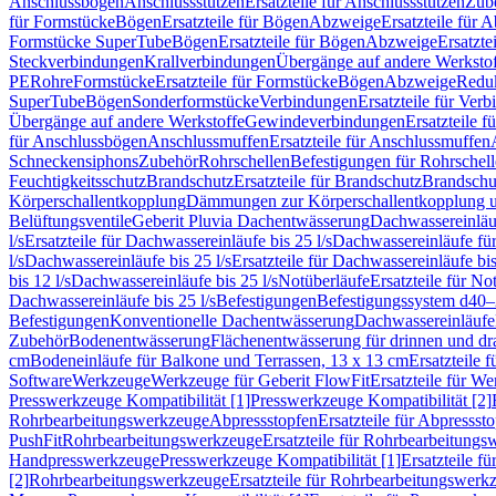
Anschlussbögen
Anschlussstutzen
Ersatzteile für Anschlussstutzen
Zub
für Formstücke
Bögen
Ersatzteile für Bögen
Abzweige
Ersatzteile für 
Formstücke SuperTube
Bögen
Ersatzteile für Bögen
Abzweige
Ersatzte
Steckverbindungen
Krallverbindungen
Übergänge auf andere Werksto
PE
Rohre
Formstücke
Ersatzteile für Formstücke
Bögen
Abzweige
Redu
SuperTube
Bögen
Sonderformstücke
Verbindungen
Ersatzteile für Ver
Übergänge auf andere Werkstoffe
Gewindeverbindungen
Ersatzteile 
für Anschlussbögen
Anschlussmuffen
Ersatzteile für Anschlussmuffen
Schneckensiphons
Zubehör
Rohrschellen
Befestigungen für Rohrschel
Feuchtigkeitsschutz
Brandschutz
Ersatzteile für Brandschutz
Brandschu
Körperschallentkopplung
Dämmungen zur Körperschallentkopplung 
Belüftungsventile
Geberit Pluvia Dachentwässerung
Dachwassereinläu
l/s
Ersatzteile für Dachwassereinläufe bis 25 l/s
Dachwassereinläufe fü
l/s
Dachwassereinläufe bis 25 l/s
Ersatzteile für Dachwassereinläufe bis
bis 12 l/s
Dachwassereinläufe bis 25 l/s
Notüberläufe
Ersatzteile für No
Dachwassereinläufe bis 25 l/s
Befestigungen
Befestigungssystem d40
Befestigungen
Konventionelle Dachentwässerung
Dachwassereinläufe
Zubehör
Bodenentwässerung
Flächenentwässerung für drinnen und d
cm
Bodeneinläufe für Balkone und Terrassen, 13 x 13 cm
Ersatzteile 
Software
Werkzeuge
Werkzeuge für Geberit FlowFit
Ersatzteile für W
Presswerkzeuge Kompatibilität [1]
Presswerkzeuge Kompatibilität [2]
Rohrbearbeitungswerkzeuge
Abpressstopfen
Ersatzteile für Abpressst
PushFit
Rohrbearbeitungswerkzeuge
Ersatzteile für Rohrbearbeitung
Handpresswerkzeuge
Presswerkzeuge Kompatibilität [1]
Ersatzteile f
[2]
Rohrbearbeitungswerkzeuge
Ersatzteile für Rohrbearbeitungswerk