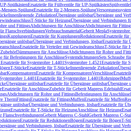
r UP-Spülkästen
Ersatzteile für Füllventile für UP-Spülkästen
Spülventile
-Mengen-Spülung
Ersatzteile für 2-Mengen-Spülung
Versorgungssyste
ücke
Innenliegende Zirkulation
Übergänge unlösbar
Übergänge und Verb
Gewindeanschluss
T-Stücke für Heizung
Übergänge und Verbindungen fü
hre und Fittings
Abdichtungen für Anschlüsse
Abdichtungen für Fitting
für Flanschverbindungen
Verbrauchsmaterial
Geberit Mepla
Systemrohr
tings
Kupplungen
Ersatzteile für Kupplungen
Reduktionen
Ersatzteile fü
Übergänge unlösbar
Übergänge und Verbindungen, lösbar
Ersatzteile fü
deanschluss
Ersatzteile für Verteiler mit Gewindeanschluss
T-Stücke für 
r Zubehör
Dämmungen für Anschlüsse
Abdichtungen für Rohre und Fitti
ile für Befestigungen für Anschlüsse
Systemdichtungen
Sets Schraube fü
1
Ersatzteile für Systemrohre 1.4401
Systemrohre 1.4521
Ersatzteile für
 Bögen
T-Stücke
Ersatzteile für T-Stücke
Innenliegende Zirkulation
Übergä
sbar
Kompensatoren
Ersatzteile für Kompensatoren
Verschlüsse
Ersatztei
Systemrohre 1.4401
Ersatzteile für Systemrohre 1.4401
Rohrnippel
Muff
ücke
Übergänge unlösbar
Ersatzteile für Übergänge unlösbar
Übergänge u
e
Ersatzteile für Anschlüsse
Zubehör für Geberit Mapress Edelstahl
Ersat
ings
Abdichtungen für Rohre und Fittings
Befestigungen für Anschlüsse
re Therm
Fittings
Ersatzteile für Fittings
Muffen
Ersatzteile für Muffen
Re
ergänge unlösbar
Übergänge und Verbindungen, lösbar
Ersatzteile für Ü
eizung
Ersatzteile für T-Stücke für Heizung
Anschlüsse für Heizung
Ersat
ür Flanschverbindungen
Geberit Mapress C-Stahl
Geberit Mapress C-Sta
eduktionen
Ersatzteile für Reduktionen
Bögen
Ersatzteile für Bögen
T-St
ergänge und Verbindungen, lösbar
Ersatzteile für Übergänge und Verb
eizung
Ersatzteile für T-Stücke für Heizung
Anschlüsse für Heizung
Ersat