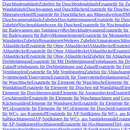
Duschbodenabläufe
Zubehör für Duschbodenabläufe
Ersatzteile für 
Wandabläufe
Duschwannen und Duschflächen
Ersatzteile für Dusch
Mineralwerkstoff
Ersatzteile für Duschflächen aus Mineralwerkstoff
Mo
Duschwannenabläufe
Zubehör
Duschabtrennungen
Ersatzteile für Du
Zubehör
Nischenablageboxen für Duschen
Ersatzteile für Nischenab
für Badewannen aus Sanitäracryl
Rechteckbadewannen
Ersatzteile f
für Badewannen für Babys
Montagelemente
Ersatzteile für Montagele
Wandanker
Zubehör
Reparatursets
Weiteres Zubehör
Apparateanschlüs
Ablaufdeckel
Ersatzteile für Ohne Ablaufdeckel
Ablaufdeckel
Ersatzte
Ablaufdeckel
Ersatzteile für Ohne Ablaufdeckel
Ablaufdeckel
Ersatzte
Ablaufdeckel
Ersatzteile für Ohne Ablaufdeckel
Zubehör für Ablaufga
Drehbetätigung
Ersatzteile für Mit Drehbetätigung
Fertigbausets für D
Zulauf
Fertigbausets für Drehbetätigung und Zulauf
Ersatzteile für Fe
Ventilstopfen
Ersatzteile für Mit Ventilstopfen
Zubehör für Ablaufgarn
Systemwände
Tragsysteme
Ersatzteile für Tragsysteme
Beplankungen
Z
für Waschtische
Ersatzteile für Elemente für Waschtische
Elemente für 
Wandablauf
Ersatzteile für Elemente für Duschen mit Wandablauf
Ele
Elemente für Duschtrennwände
Elemente für Ausgussbecken
Ersatzte
Geschirrspüler
Ersatzteile für Elemente für Waschmaschinen und Gesc
Küchenspülen
Elemente für Wandspeicher
Ersatzteile für Elemente fü
WCs
Ersatzteile für Elemente für WCs
Elemente für Duschen
Ersatztei
für WCs, aus Kunststoff
Ersatzteile für AP-Spülkästen für WCs, aus K
halbhochhängend
AP-Spülkästen für WCs, aus Sanitärkeramik
Ersatzt
für AP-Spülkästen
Hochhängend
Ersatzteile für Hochhängend
Tief- u
Staueinsätze
Verbrauchsmaterial
Spülventile
UP-Spülkästen
Sigma UP-S