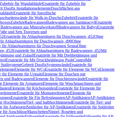
Zubehör für Wandabläufe
Ersatzteile für Zubehör für
t Duofix Installationselemente
Duschflächen aus
nabläufe
Ersatzteile für Spezifische
 Duschseitenwände für Walk-in-Dusche
Zubehör
Ersatzteile für
geboxen
Zubehör
Badewannen
Badewannen aus Sanitäracryl
Ersatzteile
ür Badewannen aus Mineralwerkstoff
Badewannen für Babys
Ersatzteile
s Füße und Sets Traversen und
d52
Ersatzteile für Ablaufgarnituren für Duschwannen, d52
Ohne
e für Ablaufgarnituren für Duschwannen, d90
Ohne
le für Ablaufgarnituren für Duschwannen Sestra
Ohne
en, d52
Ersatzteile für Ablaufgarnituren für Badewannen, d52
Mit
tätigung und Zulauf
Ersatzteile für Mit Drehbetätigung und
trol
Ersatzteile für Mit Druckbetätigung PushControl
Mit
d Spülsysteme
Geberit Duofix
Systemwände
Ersatzteile für
eelemente
Elemente für WCs
Ersatzteile für Elemente für WCs
Elemente
le für Elemente für Urinale
Elemente für Duschen mit
chen und Badewannen
Elemente für Duschtrennwände
Ersatzteile für
für Elemente für Armaturen
Elemente für Waschmaschinen und
llasten
Elemente für Küchenspülen
Ersatzteile für Elemente für
eelemente
Ersatzteile für Montageelemente
Elemente für
gungen
Ersatzteile für Für Befestigungen
AP-Spülkästen
AP-Spülkästen
 für Hochhängend
Tief- und halbhochhängend
Ersatzteile für Tief- und
le für Aufgesetzt
Spülrohre für AP-Spülkästen
Ersatzteile für Spülrohre
le für Anschlüsse
Manschetten
Nippel, Rosetten und
und Spülventile
Füllventile
Ersatzteile für Füllventile
Füllventile für AP-