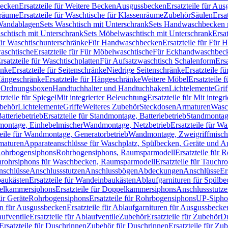
Becken
Ersatzteile für Weitere Becken
Ausgussbecken
Ersatzteile für Au
nräume
Ersatzteile für Waschtische für Klassenräume
Zubehör
Säulen
Ersa
andablagen
Sets Waschtisch mit Unterschrank
Sets Handwaschbecken 
aschtisch mit Unterschrank
Sets Möbelwaschtisch mit Unterschrank
Ersa
für Waschtischunterschränke
Für Handwaschbecken
Ersatzteile für Für
aschtische
Ersatzteile für Für Möbelwaschtische
Für Eckhandwaschbec
rsatzteile für Waschtischplatten
Für Aufsatzwaschtisch Schalenform
Ers
änke
Ersatzteile für Seitenschränke
Niedrige Seitenschränke
Ersatzteile f
ängeschränke
Ersatzteile für Hängeschränke
Weitere Möbel
Ersatzteile 
d Ordnungsboxen
Handtuchhalter und Handtuchhaken
Lichtelemente
Grif
tzteile für Spiegel
Mit integrierter Beleuchtung
Ersatzteile für Mit integr
behör
Lichtelemente
Griffe
Weiteres Zubehör
Steckdosen
Armaturen
Wasc
tteriebetrieb
Ersatzteile für Standmontage, Batteriebetrieb
Standmontage
dmontage, Einhebelmischer
Wandmontage, Netzbetrieb
Ersatzteile für W
teile für Wandmontage, Generatorbetrieb
Wandmontage, Zweigriffmisch
rmaturen
Apparateanschlüsse für Waschplatz, Spülbecken, Geräte und 
 Rohrbogensiphons
Rohrbogensiphons, Raumsparmodell
Ersatzteile für
rohrsiphons für Waschbecken, Raumsparmodell
Ersatzteile für Tauch
nschlüsse
Anschlussstutzen
Anschlussbögen
Abdeckungen
Anschlüsse
Er
aukästen
Ersatzteile für Wandeinbaukästen
Ablaufgarnituren für Spülb
elkammersiphons
Ersatzteile für Doppelkammersiphons
Anschlussstutz
für Geräte
Rohrbogensiphons
Ersatzteile für Rohrbogensiphons
UP-Sipho
en für Ausgussbecken
Ersatzteile für Ablaufgarnituren für Ausgussbecke
ufventile
Ersatzteile für Ablaufventile
Zubehör
Ersatzteile für Zubehör
D
Ersatzteile für Duschrinnen
Zubehör für Duschrinnen
Ersatzteile für Zu