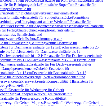
ial
Geberit Silent-Pro
Rohre
Ersatzteile für Rohre
Formstücke
Ersatzteile
zteile für Reinigungsstücke
Formstücke SuperTube
Ersatzteile für
ndungen
Ersatzteile für
Ersatzteile für Dichtungen
Verbrauchsmaterial
Geberit
nderformstücke
Ersatzteile für Sonderformstücke
Formstücke
ckverbindungen
Übergänge auf andere Werkstoffe
Ersatzteile für
schlüsse
Ersatzteile für Apparateanschlüsse
Anschlussbögen
Ersatzteile
e für Fertigabläufe
Schneckensiphons
Ersatzteile für
andschutz, Schallschutz und
rungssysteme
Schallschutz
Dämmungen zur
ile für Entwässerung
Belüftungsventile
Ersatzteile für
tzteile für Dachwassereinläufe bis 12 l/s
Dachwassereinläufe bis 25
fe bis 12 l/s
Ersatzteile für Dachwassereinläufe bis 12
Dachwassereinläufe bis 12 l/s
Ersatzteile für Für Dachwassereinläufe
ereinläufe bis 12 l/s
Dachwassereinläufe bis 25 l/s
Ersatzteile für
Dachwassereinläufe
Ersatzteile für Für Dachwassereinläufe
Für
für Dampfsperrenelemente
Zubehör
Ersatzteile für
nabläufe 13 x 13 cm
Ersatzteile für Bodenabläufe 13 x 13
teile für Zubehör
Werkzeuge, Netzwerkkomponenten und
presswerkzeuge
Presswerkzeuge Kompatibilität [1]
Ersatzteile für
kzeuge
Ersatzteile für
ushFit
Ersatzteile für Werkzeuge für Geberit
Geberit Mepla
Handpresswerkzeuge
Ersatzteile für
rsatzteile für Presswerkzeuge Kompatibilität
rkzeuge für Geberit Mapress
Ersatzteile für Werkzeuge für Geberit