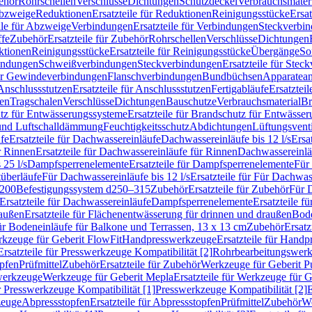
ehör
Rohrschellen
Verschlüsse
Dichtungen
Schutzdeckel
Verbrauchsmater
Abzweige
Reduktionen
Ersatzteile für Reduktionen
Reinigungsstücke
Ersat
ile für Abzweige
Verbindungen
Ersatzteile für Verbindungen
Steckverbi
ffe
Zubehör
Ersatzteile für Zubehör
Rohrschellen
Verschlüsse
Dichtungen
ktionen
Reinigungsstücke
Ersatzteile für Reinigungsstücke
Übergänge
So
bindungen
Schweißverbindungen
Steckverbindungen
Ersatzteile für Ste
für Gewindeverbindungen
Flanschverbindungen
Bundbüchsen
Apparatean
Anschlussstutzen
Ersatzteile für Anschlussstutzen
Fertigabläufe
Ersatzteil
len
Tragschalen
Verschlüsse
Dichtungen
Bauschutze
Verbrauchsmaterial
Br
tz für Entwässerungssysteme
Ersatzteile für Brandschutz für Entwässe
und Luftschalldämmung
Feuchtigkeitsschutz
Abdichtungen
Lüftungsvent
fe
Ersatzteile für Dachwassereinläufe
Dachwassereinläufe bis 12 l/s
Ersa
r Rinnen
Ersatzteile für Dachwassereinläufe für Rinnen
Dachwassereinläu
 25 l/s
Dampfsperrenelemente
Ersatzteile für Dampfsperrenelemente
Für 
tüberläufe
Für Dachwassereinläufe bis 12 l/s
Ersatzteile für Für Dachwass
–200
Befestigungssystem d250–315
Zubehör
Ersatzteile für Zubehör
Für 
Ersatzteile für Dachwassereinläufe
Dampfsperrenelemente
Ersatzteile 
raußen
Ersatzteile für Flächenentwässerung für drinnen und draußen
Bode
für Bodeneinläufe für Balkone und Terrassen, 13 x 13 cm
Zubehör
Ersatz
erkzeuge für Geberit FlowFit
Handpresswerkzeuge
Ersatzteile für Hand
Ersatzteile für Presswerkzeuge Kompatibilität [2]
Rohrbearbeitungswer
opfen
Prüfmittel
Zubehör
Ersatzteile für Zubehör
Werkzeuge für Geberit P
swerkzeuge
Werkzeuge für Geberit Mepla
Ersatzteile für Werkzeuge für 
ür Presswerkzeuge Kompatibilität [1]
Presswerkzeuge Kompatibilität [2]
E
zeuge
Abpressstopfen
Ersatzteile für Abpressstopfen
Prüfmittel
Zubehör
We