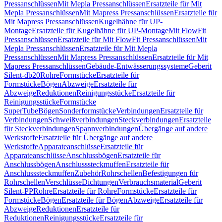
Pressanschlüssen
Mit Mepla Pressanschlüssen
Ersatzteile für Mit
Mepla Pressanschlüssen
Mit Mapress Pressanschlüssen
Ersatzteile für
Mit Mapress Pressanschlüssen
Kugelhähne für UP-
Montage
Ersatzteile für Kugelhähne für UP-Montage
Mit FlowFit
Pressanschlüssen
Ersatzteile für Mit FlowFit Pressanschlüssen
Mit
Mepla Pressanschlüssen
Ersatzteile für Mit Mepla
Pressanschlüssen
Mit Mapress Pressanschlüssen
Ersatzteile für Mit
Mapress Pressanschlüssen
Gebäude-Entwässerungssysteme
Geberit
Silent-db20
Rohre
Formstücke
Ersatzteile für
Formstücke
Bögen
Abzweige
Ersatzteile für
Abzweige
Reduktionen
Reinigungsstücke
Ersatzteile für
Reinigungsstücke
Formstücke
SuperTube
Bögen
Sonderformstücke
Verbindungen
Ersatzteile für
Verbindungen
Schweißverbindungen
Steckverbindungen
Ersatzteile
für Steckverbindungen
Spannverbindungen
Übergänge auf andere
Werkstoffe
Ersatzteile für Übergänge auf andere
Werkstoffe
Apparateanschlüsse
Ersatzteile für
Apparateanschlüsse
Anschlussbögen
Ersatzteile für
Anschlussbögen
Anschlusssteckmuffen
Ersatzteile für
Anschlusssteckmuffen
Zubehör
Rohrschellen
Befestigungen für
Rohrschellen
Verschlüsse
Dichtungen
Verbrauchsmaterial
Geberit
Silent-PP
Rohre
Ersatzteile für Rohre
Formstücke
Ersatzteile für
Formstücke
Bögen
Ersatzteile für Bögen
Abzweige
Ersatzteile für
Abzweige
Reduktionen
Ersatzteile für
Reduktionen
Reinigungsstücke
Ersatzteile für