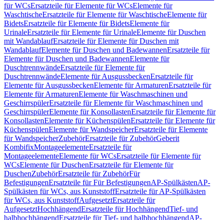
für WCs
Ersatzteile für Elemente für WCs
Elemente für
Waschtische
Ersatzteile für Elemente für Waschtische
Elemente für
Bidets
Ersatzteile für Elemente für Bidets
Elemente für
Urinale
Ersatzteile für Elemente für Urinale
Elemente für Duschen
mit Wandablauf
Ersatzteile für Elemente für Duschen mit
Wandablauf
Elemente für Duschen und Badewannen
Ersatzteile für
Elemente für Duschen und Badewannen
Elemente für
Duschtrennwände
Ersatzteile für Elemente für
Duschtrennwände
Elemente für Ausgussbecken
Ersatzteile für
Elemente für Ausgussbecken
Elemente für Armaturen
Ersatzteile für
Elemente für Armaturen
Elemente für Waschmaschinen und
Geschirrspüler
Ersatzteile für Elemente für Waschmaschinen und
Geschirrspüler
Elemente für Konsollasten
Ersatzteile für Elemente für
Konsollasten
Elemente für Küchenspülen
Ersatzteile für Elemente für
Küchenspülen
Elemente für Wandspeicher
Ersatzteile für Elemente
für Wandspeicher
Zubehör
Ersatzteile für Zubehör
Geberit
Kombifix
Montageelemente
Ersatzteile für
Montageelemente
Elemente für WCs
Ersatzteile für Elemente für
WCs
Elemente für Duschen
Ersatzteile für Elemente für
Duschen
Zubehör
Ersatzteile für Zubehör
Für
Befestigungen
Ersatzteile für Für Befestigungen
AP-Spülkästen
AP-
Spülkästen für WCs, aus Kunststoff
Ersatzteile für AP-Spülkästen
für WCs, aus Kunststoff
Aufgesetzt
Ersatzteile für
Aufgesetzt
Hochhängend
Ersatzteile für Hochhängend
Tief- und
halbhochhängend
Ersatzteile für Tief- und halbhochhängend
AP-