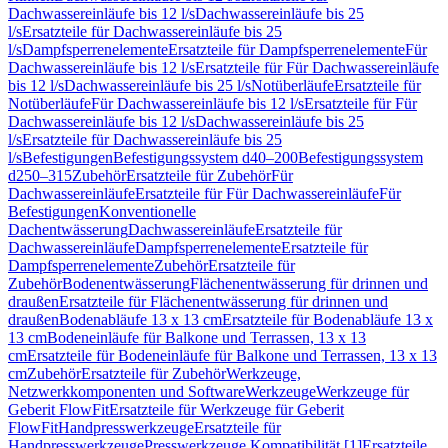
Dachwassereinläufe bis 12 l/s
Dachwassereinläufe bis 25
l/s
Ersatzteile für Dachwassereinläufe bis 25
l/s
Dampfsperrenelemente
Ersatzteile für Dampfsperrenelemente
Für
Dachwassereinläufe bis 12 l/s
Ersatzteile für Für Dachwassereinläufe
bis 12 l/s
Dachwassereinläufe bis 25 l/s
Notüberläufe
Ersatzteile für
Notüberläufe
Für Dachwassereinläufe bis 12 l/s
Ersatzteile für Für
Dachwassereinläufe bis 12 l/s
Dachwassereinläufe bis 25
l/s
Ersatzteile für Dachwassereinläufe bis 25
l/s
Befestigungen
Befestigungssystem d40–200
Befestigungssystem
d250–315
Zubehör
Ersatzteile für Zubehör
Für
Dachwassereinläufe
Ersatzteile für Für Dachwassereinläufe
Für
Befestigungen
Konventionelle
Dachentwässerung
Dachwassereinläufe
Ersatzteile für
Dachwassereinläufe
Dampfsperrenelemente
Ersatzteile für
Dampfsperrenelemente
Zubehör
Ersatzteile für
Zubehör
Bodenentwässerung
Flächenentwässerung für drinnen und
draußen
Ersatzteile für Flächenentwässerung für drinnen und
draußen
Bodenabläufe 13 x 13 cm
Ersatzteile für Bodenabläufe 13 x
13 cm
Bodeneinläufe für Balkone und Terrassen, 13 x 13
cm
Ersatzteile für Bodeneinläufe für Balkone und Terrassen, 13 x 13
cm
Zubehör
Ersatzteile für Zubehör
Werkzeuge,
Netzwerkkomponenten und Software
Werkzeuge
Werkzeuge für
Geberit FlowFit
Ersatzteile für Werkzeuge für Geberit
FlowFit
Handpresswerkzeuge
Ersatzteile für
Handpresswerkzeuge
Presswerkzeuge Kompatibilität [1]
Ersatzteile