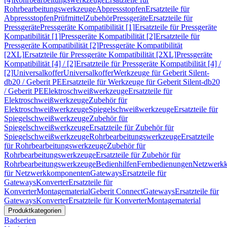
Rohrbearbeitungswerkzeuge
Abpressstopfen
Ersatzteile für
Abpressstopfen
Prüfmittel
Zubehör
Pressgeräte
Ersatzteile für
Pressgeräte
Pressgeräte Kompatibilität [1]
Ersatzteile für Pressgeräte
Kompatibilität [1]
Pressgeräte Kompatibilität [2]
Ersatzteile für
Pressgeräte Kompatibilität [2]
Pressgeräte Kompatibilität
[2XL]
Ersatzteile für Pressgeräte Kompatibilität [2XL]
Pressgeräte
Kompatibilität [4] / [2]
Ersatzteile für Pressgeräte Kompatibilität [4] /
[2]
Universalkoffer
Universalkoffer
Werkzeuge für Geberit Silent-
db20 / Geberit PE
Ersatzteile für Werkzeuge für Geberit Silent-db20
/ Geberit PE
Elektroschweißwerkzeuge
Ersatzteile für
Elektroschweißwerkzeuge
Zubehör für
Elektroschweißwerkzeuge
Spiegelschweißwerkzeuge
Ersatzteile für
Spiegelschweißwerkzeuge
Zubehör für
Spiegelschweißwerkzeuge
Ersatzteile für Zubehör für
Spiegelschweißwerkzeuge
Rohrbearbeitungswerkzeuge
Ersatzteile
für Rohrbearbeitungswerkzeuge
Zubehör für
Rohrbearbeitungswerkzeuge
Ersatzteile für Zubehör für
Rohrbearbeitungswerkzeuge
Bedienhilfen
Fernbedienungen
Netzwerk
für Netzwerkkomponenten
Gateways
Ersatzteile für
Gateways
Konverter
Ersatzteile für
Konverter
Montagematerial
Geberit Connect
Gateways
Ersatzteile für
Gateways
Konverter
Ersatzteile für Konverter
Montagematerial
Produktkategorien
Badserien