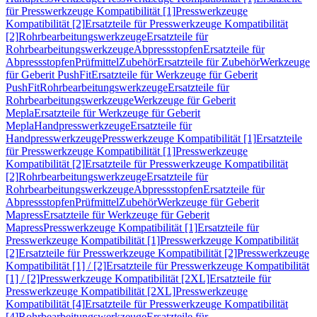
für Presswerkzeuge Kompatibilität [1]
Presswerkzeuge
Kompatibilität [2]
Ersatzteile für Presswerkzeuge Kompatibilität
[2]
Rohrbearbeitungswerkzeuge
Ersatzteile für
Rohrbearbeitungswerkzeuge
Abpressstopfen
Ersatzteile für
Abpressstopfen
Prüfmittel
Zubehör
Ersatzteile für Zubehör
Werkzeuge
für Geberit PushFit
Ersatzteile für Werkzeuge für Geberit
PushFit
Rohrbearbeitungswerkzeuge
Ersatzteile für
Rohrbearbeitungswerkzeuge
Werkzeuge für Geberit
Mepla
Ersatzteile für Werkzeuge für Geberit
Mepla
Handpresswerkzeuge
Ersatzteile für
Handpresswerkzeuge
Presswerkzeuge Kompatibilität [1]
Ersatzteile
für Presswerkzeuge Kompatibilität [1]
Presswerkzeuge
Kompatibilität [2]
Ersatzteile für Presswerkzeuge Kompatibilität
[2]
Rohrbearbeitungswerkzeuge
Ersatzteile für
Rohrbearbeitungswerkzeuge
Abpressstopfen
Ersatzteile für
Abpressstopfen
Prüfmittel
Zubehör
Werkzeuge für Geberit
Mapress
Ersatzteile für Werkzeuge für Geberit
Mapress
Presswerkzeuge Kompatibilität [1]
Ersatzteile für
Presswerkzeuge Kompatibilität [1]
Presswerkzeuge Kompatibilität
[2]
Ersatzteile für Presswerkzeuge Kompatibilität [2]
Presswerkzeuge
Kompatibilität [1] / [2]
Ersatzteile für Presswerkzeuge Kompatibilität
[1] / [2]
Presswerkzeuge Kompatibilität [2XL]
Ersatzteile für
Presswerkzeuge Kompatibilität [2XL]
Presswerkzeuge
Kompatibilität [4]
Ersatzteile für Presswerkzeuge Kompatibilität
[4]
Rohrbearbeitungswerkzeuge
Ersatzteile für