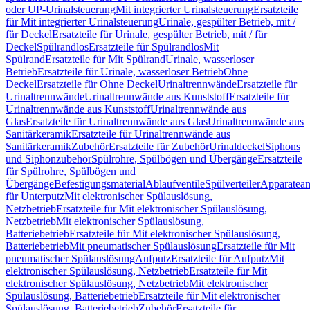
oder UP-Urinalsteuerung
Mit integrierter Urinalsteuerung
Ersatzteile
für Mit integrierter Urinalsteuerung
Urinale, gespülter Betrieb, mit /
für Deckel
Ersatzteile für Urinale, gespülter Betrieb, mit / für
Deckel
Spülrandlos
Ersatzteile für Spülrandlos
Mit
Spülrand
Ersatzteile für Mit Spülrand
Urinale, wasserloser
Betrieb
Ersatzteile für Urinale, wasserloser Betrieb
Ohne
Deckel
Ersatzteile für Ohne Deckel
Urinaltrennwände
Ersatzteile für
Urinaltrennwände
Urinaltrennwände aus Kunststoff
Ersatzteile für
Urinaltrennwände aus Kunststoff
Urinaltrennwände aus
Glas
Ersatzteile für Urinaltrennwände aus Glas
Urinaltrennwände aus
Sanitärkeramik
Ersatzteile für Urinaltrennwände aus
Sanitärkeramik
Zubehör
Ersatzteile für Zubehör
Urinaldeckel
Siphons
und Siphonzubehör
Spülrohre, Spülbögen und Übergänge
Ersatzteile
für Spülrohre, Spülbögen und
Übergänge
Befestigungsmaterial
Ablaufventile
Spülverteiler
Apparatean
für Unterputz
Mit elektronischer Spülauslösung,
Netzbetrieb
Ersatzteile für Mit elektronischer Spülauslösung,
Netzbetrieb
Mit elektronischer Spülauslösung,
Batteriebetrieb
Ersatzteile für Mit elektronischer Spülauslösung,
Batteriebetrieb
Mit pneumatischer Spülauslösung
Ersatzteile für Mit
pneumatischer Spülauslösung
Aufputz
Ersatzteile für Aufputz
Mit
elektronischer Spülauslösung, Netzbetrieb
Ersatzteile für Mit
elektronischer Spülauslösung, Netzbetrieb
Mit elektronischer
Spülauslösung, Batteriebetrieb
Ersatzteile für Mit elektronischer
Spülauslösung, Batteriebetrieb
Zubehör
Ersatzteile für