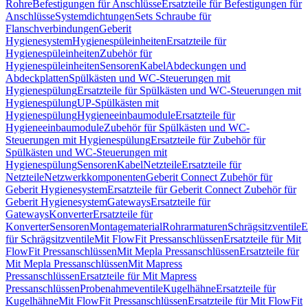
Rohre
Befestigungen für Anschlüsse
Ersatzteile für Befestigungen für
Anschlüsse
Systemdichtungen
Sets Schraube für
Flanschverbindungen
Geberit
Hygienesystem
Hygienespüleinheiten
Ersatzteile für
Hygienespüleinheiten
Zubehör für
Hygienespüleinheiten
Sensoren
Kabel
Abdeckungen und
Abdeckplatten
Spülkästen und WC-Steuerungen mit
Hygienespülung
Ersatzteile für Spülkästen und WC-Steuerungen mit
Hygienespülung
UP-Spülkästen mit
Hygienespülung
Hygieneeinbaumodule
Ersatzteile für
Hygieneeinbaumodule
Zubehör für Spülkästen und WC-
Steuerungen mit Hygienespülung
Ersatzteile für Zubehör für
Spülkästen und WC-Steuerungen mit
Hygienespülung
Sensoren
Kabel
Netzteile
Ersatzteile für
Netzteile
Netzwerkkomponenten
Geberit Connect Zubehör für
Geberit Hygienesystem
Ersatzteile für Geberit Connect Zubehör für
Geberit Hygienesystem
Gateways
Ersatzteile für
Gateways
Konverter
Ersatzteile für
Konverter
Sensoren
Montagematerial
Rohrarmaturen
Schrägsitzventile
E
für Schrägsitzventile
Mit FlowFit Pressanschlüssen
Ersatzteile für Mit
FlowFit Pressanschlüssen
Mit Mepla Pressanschlüssen
Ersatzteile für
Mit Mepla Pressanschlüssen
Mit Mapress
Pressanschlüssen
Ersatzteile für Mit Mapress
Pressanschlüssen
Probenahmeventile
Kugelhähne
Ersatzteile für
Kugelhähne
Mit FlowFit Pressanschlüssen
Ersatzteile für Mit FlowFit