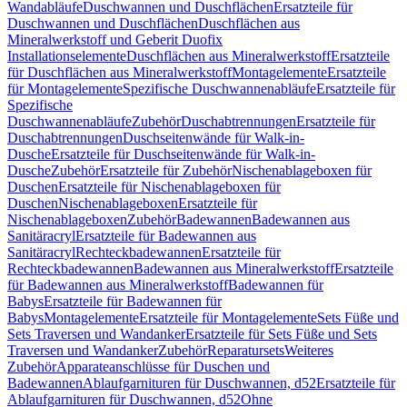
Wandabläufe
Duschwannen und Duschflächen
Ersatzteile für
Duschwannen und Duschflächen
Duschflächen aus
Mineralwerkstoff und Geberit Duofix
Installationselemente
Duschflächen aus Mineralwerkstoff
Ersatzteile
für Duschflächen aus Mineralwerkstoff
Montagelemente
Ersatzteile
für Montagelemente
Spezifische Duschwannenabläufe
Ersatzteile für
Spezifische
Duschwannenabläufe
Zubehör
Duschabtrennungen
Ersatzteile für
Duschabtrennungen
Duschseitenwände für Walk-in-
Dusche
Ersatzteile für Duschseitenwände für Walk-in-
Dusche
Zubehör
Ersatzteile für Zubehör
Nischenablageboxen für
Duschen
Ersatzteile für Nischenablageboxen für
Duschen
Nischenablageboxen
Ersatzteile für
Nischenablageboxen
Zubehör
Badewannen
Badewannen aus
Sanitäracryl
Ersatzteile für Badewannen aus
Sanitäracryl
Rechteckbadewannen
Ersatzteile für
Rechteckbadewannen
Badewannen aus Mineralwerkstoff
Ersatzteile
für Badewannen aus Mineralwerkstoff
Badewannen für
Babys
Ersatzteile für Badewannen für
Babys
Montagelemente
Ersatzteile für Montagelemente
Sets Füße und
Sets Traversen und Wandanker
Ersatzteile für Sets Füße und Sets
Traversen und Wandanker
Zubehör
Reparatursets
Weiteres
Zubehör
Apparateanschlüsse für Duschen und
Badewannen
Ablaufgarnituren für Duschwannen, d52
Ersatzteile für
Ablaufgarnituren für Duschwannen, d52
Ohne