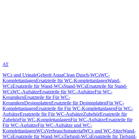
AT
WCs und Urinale
Geberit AquaClean Dusch-WCs
WC-
Komplettanlagen
Ersatzteile für WC-Komplettanlagen
Wand-
WCs
Ersatzteile für Wand-WCs
Stand-WCs
Ersatzteile für Stand-
WCs
WC-Aufsätze
Ersatzteile für WC-Aufsätze
Für WC-
Keramiken
Ersatzteile für Für WC-
Keramiken
Designplatten
Ersatzteile für Designplatten
Für WC-
Komplettanlagen
Ersatzteile für Für WC-Komplettanlagen
Für WC-
Aufsätze
Ersatzteile für Für WC-Aufsätze
Zubehör
Ersatzteile für
Zubehör
Für WC-Komplettanlagen
Für WC-Aufsätze
Ersatzteile für
Für WC-Aufsätze
Für WC-Aufsätze und WC-
Komplettanlagen
WCs
Verbrauchsmaterial
WCs und WC-Sitze
Wand-
WCs
Ersatzteile für Wand-WCs
Tiefspül-WCs
Ersatzteile für Tiefspül-