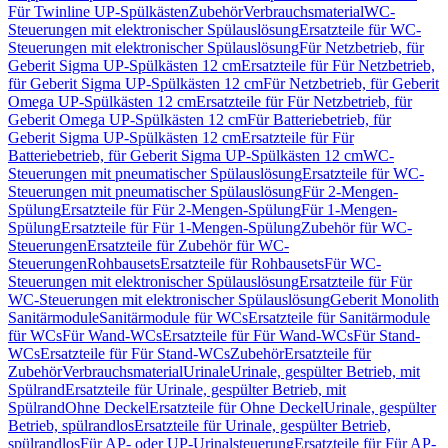
Für Twinline UP-Spülkästen
Zubehör
Verbrauchsmaterial
WC-
Steuerungen mit elektronischer Spülauslösung
Ersatzteile für WC-
Steuerungen mit elektronischer Spülauslösung
Für Netzbetrieb, für
Geberit Sigma UP-Spülkästen 12 cm
Ersatzteile für Für Netzbetrieb,
für Geberit Sigma UP-Spülkästen 12 cm
Für Netzbetrieb, für Geberit
Omega UP-Spülkästen 12 cm
Ersatzteile für Für Netzbetrieb, für
Geberit Omega UP-Spülkästen 12 cm
Für Batteriebetrieb, für
Geberit Sigma UP-Spülkästen 12 cm
Ersatzteile für Für
Batteriebetrieb, für Geberit Sigma UP-Spülkästen 12 cm
WC-
Steuerungen mit pneumatischer Spülauslösung
Ersatzteile für WC-
Steuerungen mit pneumatischer Spülauslösung
Für 2-Mengen-
Spülung
Ersatzteile für Für 2-Mengen-Spülung
Für 1-Mengen-
Spülung
Ersatzteile für Für 1-Mengen-Spülung
Zubehör für WC-
Steuerungen
Ersatzteile für Zubehör für WC-
Steuerungen
Rohbausets
Ersatzteile für Rohbausets
Für WC-
Steuerungen mit elektronischer Spülauslösung
Ersatzteile für Für
WC-Steuerungen mit elektronischer Spülauslösung
Geberit Monolith
Sanitärmodule
Sanitärmodule für WCs
Ersatzteile für Sanitärmodule
für WCs
Für Wand-WCs
Ersatzteile für Für Wand-WCs
Für Stand-
WCs
Ersatzteile für Für Stand-WCs
Zubehör
Ersatzteile für
Zubehör
Verbrauchsmaterial
Urinale
Urinale, gespülter Betrieb, mit
Spülrand
Ersatzteile für Urinale, gespülter Betrieb, mit
Spülrand
Ohne Deckel
Ersatzteile für Ohne Deckel
Urinale, gespülter
Betrieb, spülrandlos
Ersatzteile für Urinale, gespülter Betrieb,
spülrandlos
Für AP- oder UP-Urinalsteuerung
Ersatzteile für Für AP-