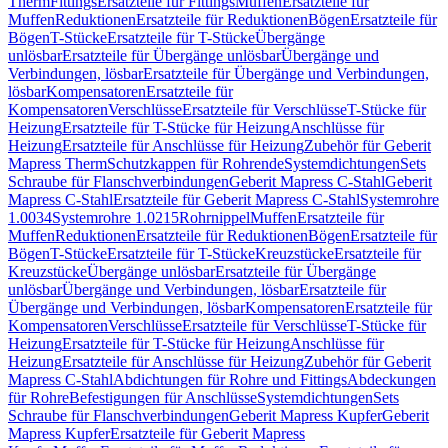
Therm
Fittings
Ersatzteile für Fittings
Muffen
Ersatzteile für
Muffen
Reduktionen
Ersatzteile für Reduktionen
Bögen
Ersatzteile für
Bögen
T-Stücke
Ersatzteile für T-Stücke
Übergänge
unlösbar
Ersatzteile für Übergänge unlösbar
Übergänge und
Verbindungen, lösbar
Ersatzteile für Übergänge und Verbindungen,
lösbar
Kompensatoren
Ersatzteile für
Kompensatoren
Verschlüsse
Ersatzteile für Verschlüsse
T-Stücke für
Heizung
Ersatzteile für T-Stücke für Heizung
Anschlüsse für
Heizung
Ersatzteile für Anschlüsse für Heizung
Zubehör für Geberit
Mapress Therm
Schutzkappen für Rohrende
Systemdichtungen
Sets
Schraube für Flanschverbindungen
Geberit Mapress C-Stahl
Geberit
Mapress C-Stahl
Ersatzteile für Geberit Mapress C-Stahl
Systemrohre
1.0034
Systemrohre 1.0215
Rohrnippel
Muffen
Ersatzteile für
Muffen
Reduktionen
Ersatzteile für Reduktionen
Bögen
Ersatzteile für
Bögen
T-Stücke
Ersatzteile für T-Stücke
Kreuzstücke
Ersatzteile für
Kreuzstücke
Übergänge unlösbar
Ersatzteile für Übergänge
unlösbar
Übergänge und Verbindungen, lösbar
Ersatzteile für
Übergänge und Verbindungen, lösbar
Kompensatoren
Ersatzteile für
Kompensatoren
Verschlüsse
Ersatzteile für Verschlüsse
T-Stücke für
Heizung
Ersatzteile für T-Stücke für Heizung
Anschlüsse für
Heizung
Ersatzteile für Anschlüsse für Heizung
Zubehör für Geberit
Mapress C-Stahl
Abdichtungen für Rohre und Fittings
Abdeckungen
für Rohre
Befestigungen für Anschlüsse
Systemdichtungen
Sets
Schraube für Flanschverbindungen
Geberit Mapress Kupfer
Geberit
Mapress Kupfer
Ersatzteile für Geberit Mapress