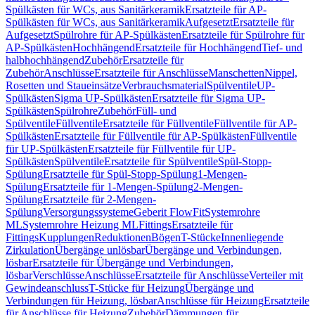
Spülkästen für WCs, aus Sanitärkeramik
Ersatzteile für AP-
Spülkästen für WCs, aus Sanitärkeramik
Aufgesetzt
Ersatzteile für
Aufgesetzt
Spülrohre für AP-Spülkästen
Ersatzteile für Spülrohre für
AP-Spülkästen
Hochhängend
Ersatzteile für Hochhängend
Tief- und
halbhochhängend
Zubehör
Ersatzteile für
Zubehör
Anschlüsse
Ersatzteile für Anschlüsse
Manschetten
Nippel,
Rosetten und Staueinsätze
Verbrauchsmaterial
Spülventile
UP-
Spülkästen
Sigma UP-Spülkästen
Ersatzteile für Sigma UP-
Spülkästen
Spülrohre
Zubehör
Füll- und
Spülventile
Füllventile
Ersatzteile für Füllventile
Füllventile für AP-
Spülkästen
Ersatzteile für Füllventile für AP-Spülkästen
Füllventile
für UP-Spülkästen
Ersatzteile für Füllventile für UP-
Spülkästen
Spülventile
Ersatzteile für Spülventile
Spül-Stopp-
Spülung
Ersatzteile für Spül-Stopp-Spülung
1-Mengen-
Spülung
Ersatzteile für 1-Mengen-Spülung
2-Mengen-
Spülung
Ersatzteile für 2-Mengen-
Spülung
Versorgungssysteme
Geberit FlowFit
Systemrohre
ML
Systemrohre Heizung ML
Fittings
Ersatzteile für
Fittings
Kupplungen
Reduktionen
Bögen
T-Stücke
Innenliegende
Zirkulation
Übergänge unlösbar
Übergänge und Verbindungen,
lösbar
Ersatzteile für Übergänge und Verbindungen,
lösbar
Verschlüsse
Anschlüsse
Ersatzteile für Anschlüsse
Verteiler mit
Gewindeanschluss
T-Stücke für Heizung
Übergänge und
Verbindungen für Heizung, lösbar
Anschlüsse für Heizung
Ersatzteile
für Anschlüsse für Heizung
Zubehör
Dämmungen für