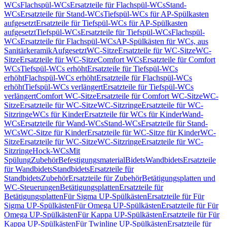
WCs
Flachspül-WCs
Ersatzteile für Flachspül-WCs
Stand-
WCs
Ersatzteile für Stand-WCs
Tiefspül-WCs für AP-Spülkasten
aufgesetzt
Ersatzteile für Tiefspül-WCs für AP-Spülkasten
aufgesetzt
Tiefspül-WCs
Ersatzteile für Tiefspül-WCs
Flachspül-
WCs
Ersatzteile für Flachspül-WCs
AP-Spülkästen für WCs, aus
Sanitärkeramik
Aufgesetzt
WC-Sitze
Ersatzteile für WC-Sitze
WC-
Sitze
Ersatzteile für WC-Sitze
Comfort WCs
Ersatzteile für Comfort
WCs
Tiefspül-WCs erhöht
Ersatzteile für Tiefspül-WCs
erhöht
Flachspül-WCs erhöht
Ersatzteile für Flachspül-WCs
erhöht
Tiefspül-WCs verlängert
Ersatzteile für Tiefspül-WCs
verlängert
Comfort WC-Sitze
Ersatzteile für Comfort WC-Sitze
WC-
Sitze
Ersatzteile für WC-Sitze
WC-Sitzringe
Ersatzteile für WC-
Sitzringe
WCs für Kinder
Ersatzteile für WCs für Kinder
Wand-
WCs
Ersatzteile für Wand-WCs
Stand-WCs
Ersatzteile für Stand-
WCs
WC-Sitze für Kinder
Ersatzteile für WC-Sitze für Kinder
WC-
Sitze
Ersatzteile für WC-Sitze
WC-Sitzringe
Ersatzteile für WC-
Sitzringe
Hock-WCs
Mit
Spülung
Zubehör
Befestigungsmaterial
Bidets
Wandbidets
Ersatzteile
für Wandbidets
Standbidets
Ersatzteile für
Standbidets
Zubehör
Ersatzteile für Zubehör
Betätigungsplatten und
WC-Steuerungen
Betätigungsplatten
Ersatzteile für
Betätigungsplatten
Für Sigma UP-Spülkästen
Ersatzteile für Für
Sigma UP-Spülkästen
Für Omega UP-Spülkästen
Ersatzteile für Für
Omega UP-Spülkästen
Für Kappa UP-Spülkästen
Ersatzteile für Für
Kappa UP-Spülkästen
Für Twinline UP-Spülkästen
Ersatzteile für