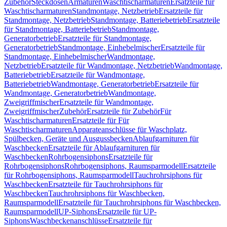
Zubehör
Steckdosen
Armaturen
Waschtischarmaturen
Ersatzteile für
Waschtischarmaturen
Standmontage, Netzbetrieb
Ersatzteile für
Standmontage, Netzbetrieb
Standmontage, Batteriebetrieb
Ersatzteile
für Standmontage, Batteriebetrieb
Standmontage,
Generatorbetrieb
Ersatzteile für Standmontage,
Generatorbetrieb
Standmontage, Einhebelmischer
Ersatzteile für
Standmontage, Einhebelmischer
Wandmontage,
Netzbetrieb
Ersatzteile für Wandmontage, Netzbetrieb
Wandmontage,
Batteriebetrieb
Ersatzteile für Wandmontage,
Batteriebetrieb
Wandmontage, Generatorbetrieb
Ersatzteile für
Wandmontage, Generatorbetrieb
Wandmontage,
Zweigriffmischer
Ersatzteile für Wandmontage,
Zweigriffmischer
Zubehör
Ersatzteile für Zubehör
Für
Waschtischarmaturen
Ersatzteile für Für
Waschtischarmaturen
Apparateanschlüsse für Waschplatz,
Spülbecken, Geräte und Ausgussbecken
Ablaufgarnituren für
Waschbecken
Ersatzteile für Ablaufgarnituren für
Waschbecken
Rohrbogensiphons
Ersatzteile für
Rohrbogensiphons
Rohrbogensiphons, Raumsparmodell
Ersatzteile
für Rohrbogensiphons, Raumsparmodell
Tauchrohrsiphons für
Waschbecken
Ersatzteile für Tauchrohrsiphons für
Waschbecken
Tauchrohrsiphons für Waschbecken,
Raumsparmodell
Ersatzteile für Tauchrohrsiphons für Waschbecken,
Raumsparmodell
UP-Siphons
Ersatzteile für UP-
Siphons
Waschbeckenanschlüsse
Ersatzteile für