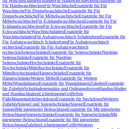
für Waschtischunterschränke
Für Handwaschbecken
Ersatzteile für
Für Handwaschbecken
Für Waschtische
Ersatzteile für Für
Waschtische
Für Doppelwaschtische
Ersatzteile für Für
Doppelwaschtische
Für Möbelwaschtische
Ersatzteile für Für
Möbelwaschtische
Für Eckhandwaschbecken
Ersatzteile für Für
Eckhandwaschbecken
Für Eckwaschtische
Ersatzteile für Für
Eckwaschtische
Waschtischplatten
Ersatzteile für
Waschtischplatten
Für Aufsatzwaschtisch Schalenform
Ersatzteile für
Für Aufsatzwaschtisch Schalenform
Für Aufsatzwaschtisch
rechteckig
Ersatzteile für Für Aufsatzwaschtisch
rechteckig
Seitenschränke
Ersatzteile für Seitenschränke
Niedrige
Seitenschränke
Ersatzteile für Niedrige
Seitenschränke
Hochschränke
Ersatzteile für
Hochschränke
Mittelhochschränke
Ersatzteile für
Mittelhochschränke
Hängeschränke
Ersatzteile für
Hängeschränke
Weitere Möbel
Ersatzteile für Weitere
Möbel
Wandablagen
Ersatzteile für Wandablagen
Zubehör
Ersatzteile
für Zubehör
Schubladeneinsätze und Ordnungsboxen
Handtuchhalter
und Handtuchhaken
Lichtelemente
Griffe
Sets
Füße
Magnettafeln
Steckdosen
Ersatzteile für Steckdosen
Weiteres
Zubehör
Spiegel und Spiegelschränke
Spiegel
Ersatzteile für
Spiegel
Mit integrierter Beleuchtung
Ersatzteile für Mit integrierter
Beleuchtung
Spiegelschränke
Ersatzteile für Spiegelschränke
Mit
integrierter Beleuchtung
Ersatzteile für Mit integrierter
Beleuchtung
Zubehör
Lichtelemente
Griffe
Weiteres