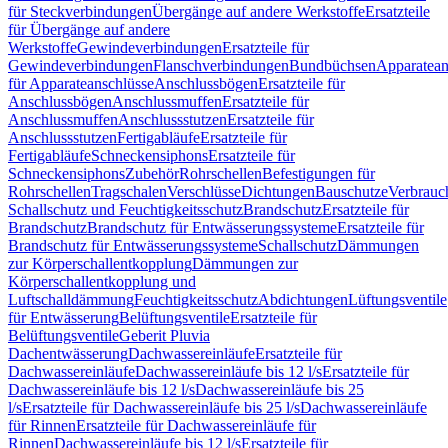
für Steckverbindungen
Übergänge auf andere Werkstoffe
Ersatzteile
für Übergänge auf andere
Werkstoffe
Gewindeverbindungen
Ersatzteile für
Gewindeverbindungen
Flanschverbindungen
Bundbüchsen
Apparatean
für Apparateanschlüsse
Anschlussbögen
Ersatzteile für
Anschlussbögen
Anschlussmuffen
Ersatzteile für
Anschlussmuffen
Anschlussstutzen
Ersatzteile für
Anschlussstutzen
Fertigabläufe
Ersatzteile für
Fertigabläufe
Schneckensiphons
Ersatzteile für
Schneckensiphons
Zubehör
Rohrschellen
Befestigungen für
Rohrschellen
Tragschalen
Verschlüsse
Dichtungen
Bauschutze
Verbrauc
Schallschutz und Feuchtigkeitsschutz
Brandschutz
Ersatzteile für
Brandschutz
Brandschutz für Entwässerungssysteme
Ersatzteile für
Brandschutz für Entwässerungssysteme
Schallschutz
Dämmungen
zur Körperschallentkopplung
Dämmungen zur
Körperschallentkopplung und
Luftschalldämmung
Feuchtigkeitsschutz
Abdichtungen
Lüftungsventile
für Entwässerung
Belüftungsventile
Ersatzteile für
Belüftungsventile
Geberit Pluvia
Dachentwässerung
Dachwassereinläufe
Ersatzteile für
Dachwassereinläufe
Dachwassereinläufe bis 12 l/s
Ersatzteile für
Dachwassereinläufe bis 12 l/s
Dachwassereinläufe bis 25
l/s
Ersatzteile für Dachwassereinläufe bis 25 l/s
Dachwassereinläufe
für Rinnen
Ersatzteile für Dachwassereinläufe für
Rinnen
Dachwassereinläufe bis 12 l/s
Ersatzteile für