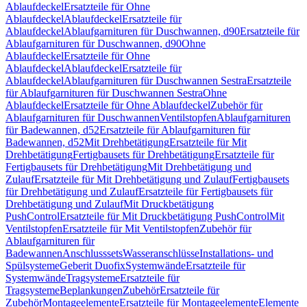
Ablaufdeckel
Ersatzteile für Ohne
Ablaufdeckel
Ablaufdeckel
Ersatzteile für
Ablaufdeckel
Ablaufgarnituren für Duschwannen, d90
Ersatzteile für
Ablaufgarnituren für Duschwannen, d90
Ohne
Ablaufdeckel
Ersatzteile für Ohne
Ablaufdeckel
Ablaufdeckel
Ersatzteile für
Ablaufdeckel
Ablaufgarnituren für Duschwannen Sestra
Ersatzteile
für Ablaufgarnituren für Duschwannen Sestra
Ohne
Ablaufdeckel
Ersatzteile für Ohne Ablaufdeckel
Zubehör für
Ablaufgarnituren für Duschwannen
Ventilstopfen
Ablaufgarnituren
für Badewannen, d52
Ersatzteile für Ablaufgarnituren für
Badewannen, d52
Mit Drehbetätigung
Ersatzteile für Mit
Drehbetätigung
Fertigbausets für Drehbetätigung
Ersatzteile für
Fertigbausets für Drehbetätigung
Mit Drehbetätigung und
Zulauf
Ersatzteile für Mit Drehbetätigung und Zulauf
Fertigbausets
für Drehbetätigung und Zulauf
Ersatzteile für Fertigbausets für
Drehbetätigung und Zulauf
Mit Druckbetätigung
PushControl
Ersatzteile für Mit Druckbetätigung PushControl
Mit
Ventilstopfen
Ersatzteile für Mit Ventilstopfen
Zubehör für
Ablaufgarnituren für
Badewannen
Anschlusssets
Wasseranschlüsse
Installations- und
Spülsysteme
Geberit Duofix
Systemwände
Ersatzteile für
Systemwände
Tragsysteme
Ersatzteile für
Tragsysteme
Beplankungen
Zubehör
Ersatzteile für
Zubehör
Montageelemente
Ersatzteile für Montageelemente
Elemente