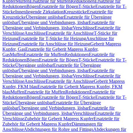
Kupfer
Muffen
Ersatzteile für Muffen
Reduktionen
Ersatzteile für
Reduktionen
Bögen
Ersatzteile für Bögen
T-Stücke
Ersatzteile für T-
Stücke
Innenliegende Zirkulation
Kreuzstücke
Ersatzteile für
Kreuzstücke
Übergänge unlösbar
Ersatzteile für Übergänge
unlösbar
Übergänge und Verbindungen, lösbar
Ersatzteile für
Übergänge und Verbindungen, lösbar
Verschlüsse
Ersatzteile für
Verschlüsse
Anschlüsse
Ersatzteile für Anschlüsse
T-Stücke für
Heizung
Ersatzteile für T-Stücke für Heizung
Anschlüsse für
Heizung
Ersatzteile für Anschlüsse für Heizung
Geberit Mapress
Kupfer, Gas
Ersatzteile für Geberit Mapress Kupfer,
Gas
Muffen
Ersatzteile für Muffen
Reduktionen
Ersatzteile für
Reduktionen
Bögen
Ersatzteile für Bögen
T-Stücke
Ersatzteile für T-
Stücke
Übergänge unlösbar
Ersatzteile für Übergänge
unlösbar
Übergänge und Verbindungen, lösbar
Ersatzteile für
Übergänge und Verbindungen, lösbar
Verschlüsse
Ersatzteile für
Verschlüsse
Anschlüsse
Ersatzteile für Anschlüsse
Geberit Mapress
Kupfer, FKM blau
Ersatzteile für Geberit Mapress Kupfer, FKM
blau
Muffen
Ersatzteile für Muffen
Reduktionen
Ersatzteile für
Reduktionen
Bögen
Ersatzteile für Bögen
T-Stücke
Ersatzteile für T-
Stücke
Übergänge unlösbar
Ersatzteile für Übergänge
unlösbar
Übergänge und Verbindungen, lösbar
Ersatzteile für
Übergänge und Verbindungen, lösbar
Verschlüsse
Ersatzteile für
Verschlüsse
Zubehör für Geberit Mapress Kupfer
Ersatzteile für
Zubehör für Geberit Mapress Kupfer
Dämmungen für
Anschlüsse
Abdichtungen für Rohre und Fittings
Abdeckungen für