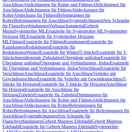
Anschlüsse
Abdichtungen für Rohre und Fittings
Abdichtungen für
Anschlüsse
Abdichtungen für Fittings
Abdeckungen für
Rohre
Abdeckung für Fittings
Befestigungen für
Rohre
Befestigungen für Anschlüsse
Systemdichtungen
Sets Schraube
für Flanschverbindungen
Verbrauchsmaterial
Geberit
Mepla
Systemrohre ML
Ersatzteile für Systemrohre ML
Systemrohre
Heizung ML
Ersatzteile für Systemrohre Heizung
ML
Fittings
Ersatzteile für Fittings
Kupplungen
Ersatzteile für
Kupplungen
Reduktionen
Ersatzteile für
Reduktionen
Winkel
Ersatzteile für Winkel
T-Stücke
Ersatzteile für T-
Stücke
Innenliegende Zirkulation
Übergänge unlösbar
Ersatzteile für
Übergänge unlösbar
Übergänge und Verbindungen, lösbar
Ersatzteile
für Übergänge und Verbindungen, lösbar
Verschlüsse
Ersatzteile für
Verschlüsse
Anschlüsse
Ersatzteile für Anschlüsse
Verteiler mit
Gewindeanschluss
Ersatzteile für Verteiler mit Gewindeanschluss
T-
Stücke für Heizung
Ersatzteile für T-Stücke für Heizung
Anschlüsse
für Heizung
Ersatzteile für Anschlüsse für
Heizung
Zubehör
Ersatzteile für Zubehör
Dämmungen für
Anschlüsse
Abdichtungen für Rohre und Fittings
Abdichtungen für
Anschlüsse
Abdeckungen für Rohre
Befestigungen für
Rohre
Befestigungen für Anschlüsse
Ersatzteile für Befestigungen für
Anschlüsse
Systemdichtungen
Sets Schraube für
Flanschverbindungen
Geberit Mapress Edelstahl
Geberit Mapress
Edelstahl
Ersatzteile für Geberit Mapress Edelstahl
Systemrohre
1.4401
Ersatzteile für Systemrohre 1.4401
Systemrohre