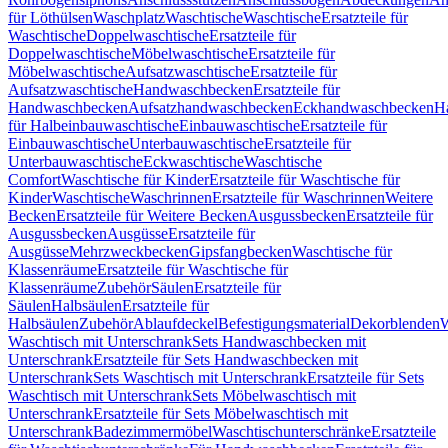
für Löthülsen
Waschplatz
Waschtische
Waschtische
Ersatzteile für
Waschtische
Doppelwaschtische
Ersatzteile für
Doppelwaschtische
Möbelwaschtische
Ersatzteile für
Möbelwaschtische
Aufsatzwaschtische
Ersatzteile für
Aufsatzwaschtische
Handwaschbecken
Ersatzteile für
Handwaschbecken
Aufsatzhandwaschbecken
Eckhandwaschbecken
H
für Halbeinbauwaschtische
Einbauwaschtische
Ersatzteile für
Einbauwaschtische
Unterbauwaschtische
Ersatzteile für
Unterbauwaschtische
Eckwaschtische
Waschtische
Comfort
Waschtische für Kinder
Ersatzteile für Waschtische für
Kinder
Waschtische
Waschrinnen
Ersatzteile für Waschrinnen
Weitere
Becken
Ersatzteile für Weitere Becken
Ausgussbecken
Ersatzteile für
Ausgussbecken
Ausgüsse
Ersatzteile für
Ausgüsse
Mehrzweckbecken
Gipsfangbecken
Waschtische für
Klassenräume
Ersatzteile für Waschtische für
Klassenräume
Zubehör
Säulen
Ersatzteile für
Säulen
Halbsäulen
Ersatzteile für
Halbsäulen
Zubehör
Ablaufdeckel
Befestigungsmaterial
Dekorblenden
W
Waschtisch mit Unterschrank
Sets Handwaschbecken mit
Unterschrank
Ersatzteile für Sets Handwaschbecken mit
Unterschrank
Sets Waschtisch mit Unterschrank
Ersatzteile für Sets
Waschtisch mit Unterschrank
Sets Möbelwaschtisch mit
Unterschrank
Ersatzteile für Sets Möbelwaschtisch mit
Unterschrank
Badezimmermöbel
Waschtischunterschränke
Ersatzteile