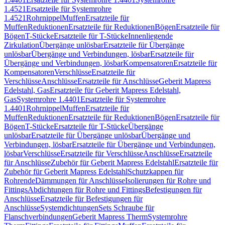
1.4521
Ersatzteile für Systemrohre
1.4521
Rohrnippel
Muffen
Ersatzteile für
Muffen
Reduktionen
Ersatzteile für Reduktionen
Bögen
Ersatzteile für
Bögen
T-Stücke
Ersatzteile für T-Stücke
Innenliegende
Zirkulation
Übergänge unlösbar
Ersatzteile für Übergänge
unlösbar
Übergänge und Verbindungen, lösbar
Ersatzteile für
Übergänge und Verbindungen, lösbar
Kompensatoren
Ersatzteile für
Kompensatoren
Verschlüsse
Ersatzteile für
Verschlüsse
Anschlüsse
Ersatzteile für Anschlüsse
Geberit Mapress
Edelstahl, Gas
Ersatzteile für Geberit Mapress Edelstahl,
Gas
Systemrohre 1.4401
Ersatzteile für Systemrohre
1.4401
Rohrnippel
Muffen
Ersatzteile für
Muffen
Reduktionen
Ersatzteile für Reduktionen
Bögen
Ersatzteile für
Bögen
T-Stücke
Ersatzteile für T-Stücke
Übergänge
unlösbar
Ersatzteile für Übergänge unlösbar
Übergänge und
Verbindungen, lösbar
Ersatzteile für Übergänge und Verbindungen,
lösbar
Verschlüsse
Ersatzteile für Verschlüsse
Anschlüsse
Ersatzteile
für Anschlüsse
Zubehör für Geberit Mapress Edelstahl
Ersatzteile für
Zubehör für Geberit Mapress Edelstahl
Schutzkappen für
Rohrende
Dämmungen für Anschlüsse
Isolierungen für Rohre und
Fittings
Abdichtungen für Rohre und Fittings
Befestigungen für
Anschlüsse
Ersatzteile für Befestigungen für
Anschlüsse
Systemdichtungen
Sets Schraube für
Flanschverbindungen
Geberit Mapress Therm
Systemrohre