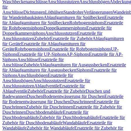
Waschbeckenanschlüsse
Anschlussstutzen
Anschlussbögen
Abdeckung
für
Anschlüsse
Dichtungen
Löthülsen
Standrohre
Verlängerungen
Wandeinb
für Wandeinbaukästen
Ablaufgarnituren für Spülbecken
Ersatzteile
für Ablaufgarnituren für Spülbecken
Rohrbogensiphons
Ersatzteile
für Rohrbogensiphons
Doppelkammersiphons
Ersatzteile für
Doppelkammersiphons
Anschlussstutzen
Ersatzteile für
Anschlussstutzen
Zubehör
Ersatzteile für Zubehör
Ablaufgarnituren
für Geräte
Ersatzteile für Ablaufgarnituren für
Geräte
Rohrbogensiphons
Ersatzteile für Rohrbogensiphons
UP-
Siphons
Ersatzteile für UP-Siphons
AP-Siphons
Ersatzteile für AP-
Siphons
Anschlüsse
Ersatzteile für
Anschlüsse
Zubehör
Ablaufgarnituren für Ausgussbecken
Ersatzteile
für Ablaufgarnituren für Ausgussbecken
Siphons
Ersatzteile für
Siphons
Anschlussbögen
Ersatzteile für
Anschlussbögen
Anschlussstutzen
Ersatzteile für
Anschlussstutzen
Ablaufventile
Ersatzteile für
Ablaufventile
Zubehör
Ersatzteile für Zubehör
Duschen und
Badewannen
Duschen
Bodenentwässerung für Duschen
Ersatzteile
für Bodenentwässerung für Duschen
Duschrinnen
Ersatzteile für
Duschrinnen
Zubehör für Duschrinnen
Ersatzteile für Zubehör für
Duschrinnen
Duschbodenabläufe
Ersatzteile für
Duschbodenabläufe
Zubehör für Duschbodenabläufe
Ersatzteile für
Zubehör für Duschbodenabläufe
Wandabläufe
Ersatzteile für
Wandabläufe
Zubehör für Wandabläufe
Ersatzteile für Zubehör für