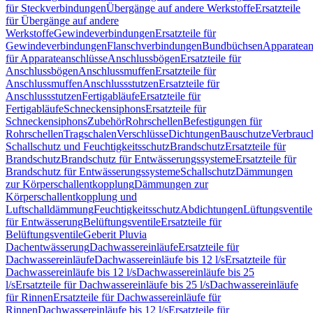
für Steckverbindungen
Übergänge auf andere Werkstoffe
Ersatzteile
für Übergänge auf andere
Werkstoffe
Gewindeverbindungen
Ersatzteile für
Gewindeverbindungen
Flanschverbindungen
Bundbüchsen
Apparatean
für Apparateanschlüsse
Anschlussbögen
Ersatzteile für
Anschlussbögen
Anschlussmuffen
Ersatzteile für
Anschlussmuffen
Anschlussstutzen
Ersatzteile für
Anschlussstutzen
Fertigabläufe
Ersatzteile für
Fertigabläufe
Schneckensiphons
Ersatzteile für
Schneckensiphons
Zubehör
Rohrschellen
Befestigungen für
Rohrschellen
Tragschalen
Verschlüsse
Dichtungen
Bauschutze
Verbrauc
Schallschutz und Feuchtigkeitsschutz
Brandschutz
Ersatzteile für
Brandschutz
Brandschutz für Entwässerungssysteme
Ersatzteile für
Brandschutz für Entwässerungssysteme
Schallschutz
Dämmungen
zur Körperschallentkopplung
Dämmungen zur
Körperschallentkopplung und
Luftschalldämmung
Feuchtigkeitsschutz
Abdichtungen
Lüftungsventile
für Entwässerung
Belüftungsventile
Ersatzteile für
Belüftungsventile
Geberit Pluvia
Dachentwässerung
Dachwassereinläufe
Ersatzteile für
Dachwassereinläufe
Dachwassereinläufe bis 12 l/s
Ersatzteile für
Dachwassereinläufe bis 12 l/s
Dachwassereinläufe bis 25
l/s
Ersatzteile für Dachwassereinläufe bis 25 l/s
Dachwassereinläufe
für Rinnen
Ersatzteile für Dachwassereinläufe für
Rinnen
Dachwassereinläufe bis 12 l/s
Ersatzteile für