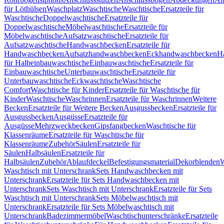
für Löthülsen
Waschplatz
Waschtische
Waschtische
Ersatzteile für
Waschtische
Doppelwaschtische
Ersatzteile für
Doppelwaschtische
Möbelwaschtische
Ersatzteile für
Möbelwaschtische
Aufsatzwaschtische
Ersatzteile für
Aufsatzwaschtische
Handwaschbecken
Ersatzteile für
Handwaschbecken
Aufsatzhandwaschbecken
Eckhandwaschbecken
H
für Halbeinbauwaschtische
Einbauwaschtische
Ersatzteile für
Einbauwaschtische
Unterbauwaschtische
Ersatzteile für
Unterbauwaschtische
Eckwaschtische
Waschtische
Comfort
Waschtische für Kinder
Ersatzteile für Waschtische für
Kinder
Waschtische
Waschrinnen
Ersatzteile für Waschrinnen
Weitere
Becken
Ersatzteile für Weitere Becken
Ausgussbecken
Ersatzteile für
Ausgussbecken
Ausgüsse
Ersatzteile für
Ausgüsse
Mehrzweckbecken
Gipsfangbecken
Waschtische für
Klassenräume
Ersatzteile für Waschtische für
Klassenräume
Zubehör
Säulen
Ersatzteile für
Säulen
Halbsäulen
Ersatzteile für
Halbsäulen
Zubehör
Ablaufdeckel
Befestigungsmaterial
Dekorblenden
W
Waschtisch mit Unterschrank
Sets Handwaschbecken mit
Unterschrank
Ersatzteile für Sets Handwaschbecken mit
Unterschrank
Sets Waschtisch mit Unterschrank
Ersatzteile für Sets
Waschtisch mit Unterschrank
Sets Möbelwaschtisch mit
Unterschrank
Ersatzteile für Sets Möbelwaschtisch mit
Unterschrank
Badezimmermöbel
Waschtischunterschränke
Ersatzteile