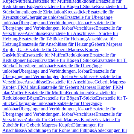
Kupfer
Muffen
Ersatzteile für Muffen
Reduktionen
Ersatzteile für
Reduktionen
Bögen
Ersatzteile für Bögen
T-Stücke
Ersatzteile für T-
Stücke
Innenliegende Zirkulation
Kreuzstücke
Ersatzteile für
Kreuzstücke
Übergänge unlösbar
Ersatzteile für Übergänge
unlösbar
Übergänge und Verbindungen, lösbar
Ersatzteile für
Übergänge und Verbindungen, lösbar
Verschlüsse
Ersatzteile für
Verschlüsse
Anschlüsse
Ersatzteile für Anschlüsse
T-Stücke für
Heizung
Ersatzteile für T-Stücke für Heizung
Anschlüsse für
Heizung
Ersatzteile für Anschlüsse für Heizung
Geberit Mapress
Kupfer, Gas
Ersatzteile für Geberit Mapress Kupfer,
Gas
Muffen
Ersatzteile für Muffen
Reduktionen
Ersatzteile für
Reduktionen
Bögen
Ersatzteile für Bögen
T-Stücke
Ersatzteile für T-
Stücke
Übergänge unlösbar
Ersatzteile für Übergänge
unlösbar
Übergänge und Verbindungen, lösbar
Ersatzteile für
Übergänge und Verbindungen, lösbar
Verschlüsse
Ersatzteile für
Verschlüsse
Anschlüsse
Ersatzteile für Anschlüsse
Geberit Mapress
Kupfer, FKM blau
Ersatzteile für Geberit Mapress Kupfer, FKM
blau
Muffen
Ersatzteile für Muffen
Reduktionen
Ersatzteile für
Reduktionen
Bögen
Ersatzteile für Bögen
T-Stücke
Ersatzteile für T-
Stücke
Übergänge unlösbar
Ersatzteile für Übergänge
unlösbar
Übergänge und Verbindungen, lösbar
Ersatzteile für
Übergänge und Verbindungen, lösbar
Verschlüsse
Ersatzteile für
Verschlüsse
Zubehör für Geberit Mapress Kupfer
Ersatzteile für
Zubehör für Geberit Mapress Kupfer
Dämmungen für
Anschlüsse
Abdichtungen für Rohre und Fittings
Abdeckungen für