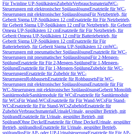
Für Twinline UP-Spülkästen
Zubehör
Verbrauchsmaterial
WC-
Steuerungen mit elektronischer Spülauslösung
Ersatzteile für WC-
Steuerungen mit elektronischer Spülauslösung
Für Netzbetrieb, für
Geberit Sigma UP-Spülkästen 12 cm
Ersatzteile für Für Netzbetrieb,
für Geberit Sigma UP-Spülkästen 12 cm
Für Netzbetrieb, für Geberit
Omega UP-Spülkästen 12 cm
Ersatzteile für Für Netzbetrieb, für
Geberit Omega UP-Spülkästen 12 cm
Für Batteriebetrieb, für
Geberit Sigma UP-Spülkästen 12 cm
Ersatzteile für Für
Batteriebetrieb, für Geberit Sigma UP-Spülkästen 12 cm
WC-
Steuerungen mit pneumatischer Spülauslösung
Ersatzteile für WC-
Steuerungen mit pneumatischer Spülauslösung
Für 2-Mengen-
Spülung
Ersatzteile für Für 2-Mengen-Spülung
Für 1-Mengen-
Spülung
Ersatzteile für Für 1-Mengen-Spülung
Zubehör für WC-
Steuerungen
Ersatzteile für Zubehör für WC-
Steuerungen
Rohbausets
Ersatzteile für Rohbausets
Für WC-
Steuerungen mit elektronischer Spülauslösung
Ersatzteile für Für
WC-Steuerungen mit elektronischer Spülauslösung
Geberit Monolith
Sanitärmodule
Sanitärmodule für WCs
Ersatzteile für Sanitärmodule
für WCs
Für Wand-WCs
Ersatzteile für Für Wand-WCs
Für Stand-
WCs
Ersatzteile für Für Stand-WCs
Zubehör
Ersatzteile für
Zubehör
Verbrauchsmaterial
Urinale
Urinale, gespülter Betrieb, mit
Spülrand
Ersatzteile für Urinale, gespülter Betrieb, mit
Spülrand
Ohne Deckel
Ersatzteile für Ohne Deckel
Urinale, gespülter
Betrieb, spülrandlos
Ersatzteile für Urinale, gespülter Betrieb,
spülrandlos
Für AP- oder UP-Urinalsteuerung
Ersatzteile für Für AP-