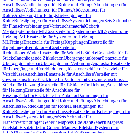
Anschlüsse
Abdichtungen für Rohre und Fittings
Abdichtungen für
Anschlüsse
Abdichtungen für Fittings
Abdeckungen für
Rohre
Abdeckung für Fittings
Befestigungen für
Rohre
Befestigungen für Anschlüsse
Systemdichtungen
Sets Schraube
für Flanschverbindungen
Verbrauchsmaterial
Geberit
Mepla
Systemrohre ML
Ersatzteile für Systemrohre ML
Systemrohre
Heizung ML
Ersatzteile für Systemrohre Heizung
ML
Fittings
Ersatzteile für Fittings
Kupplungen
Ersatzteile für
Kupplungen
Reduktionen
Ersatzteile für
Reduktionen
Winkel
Ersatzteile für Winkel
T-Stücke
Ersatzteile für T-
Stücke
Innenliegende Zirkulation
Übergänge unlösbar
Ersatzteile für
Übergänge unlösbar
Übergänge und Verbindungen, lösbar
Ersatzteile
für Übergänge und Verbindungen, lösbar
Verschlüsse
Ersatzteile für
Verschlüsse
Anschlüsse
Ersatzteile für Anschlüsse
Verteiler mit
Gewindeanschluss
Ersatzteile für Verteiler mit Gewindeanschluss
T-
Stücke für Heizung
Ersatzteile für T-Stücke für Heizung
Anschlüsse
für Heizung
Ersatzteile für Anschlüsse für
Heizung
Zubehör
Ersatzteile für Zubehör
Dämmungen für
Anschlüsse
Abdichtungen für Rohre und Fittings
Abdichtungen für
Anschlüsse
Abdeckungen für Rohre
Befestigungen für
Rohre
Befestigungen für Anschlüsse
Ersatzteile für Befestigungen für
Anschlüsse
Systemdichtungen
Sets Schraube für
Flanschverbindungen
Geberit Mapress Edelstahl
Geberit Mapress
Edelstahl
Ersatzteile für Geberit Mapress Edelstahl
Systemrohre
1.4401
Ersatzteile für Systemrohre 1.4401
Systemrohre