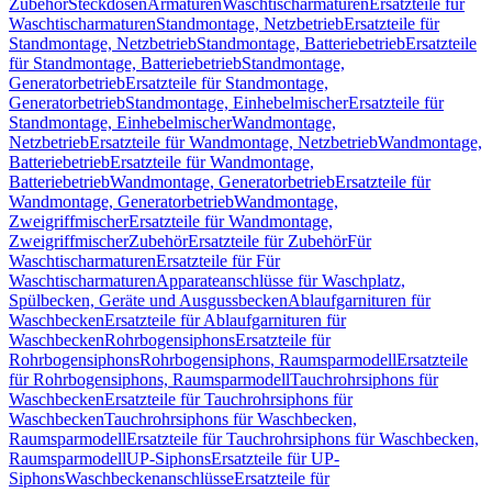
Zubehör
Steckdosen
Armaturen
Waschtischarmaturen
Ersatzteile für
Waschtischarmaturen
Standmontage, Netzbetrieb
Ersatzteile für
Standmontage, Netzbetrieb
Standmontage, Batteriebetrieb
Ersatzteile
für Standmontage, Batteriebetrieb
Standmontage,
Generatorbetrieb
Ersatzteile für Standmontage,
Generatorbetrieb
Standmontage, Einhebelmischer
Ersatzteile für
Standmontage, Einhebelmischer
Wandmontage,
Netzbetrieb
Ersatzteile für Wandmontage, Netzbetrieb
Wandmontage,
Batteriebetrieb
Ersatzteile für Wandmontage,
Batteriebetrieb
Wandmontage, Generatorbetrieb
Ersatzteile für
Wandmontage, Generatorbetrieb
Wandmontage,
Zweigriffmischer
Ersatzteile für Wandmontage,
Zweigriffmischer
Zubehör
Ersatzteile für Zubehör
Für
Waschtischarmaturen
Ersatzteile für Für
Waschtischarmaturen
Apparateanschlüsse für Waschplatz,
Spülbecken, Geräte und Ausgussbecken
Ablaufgarnituren für
Waschbecken
Ersatzteile für Ablaufgarnituren für
Waschbecken
Rohrbogensiphons
Ersatzteile für
Rohrbogensiphons
Rohrbogensiphons, Raumsparmodell
Ersatzteile
für Rohrbogensiphons, Raumsparmodell
Tauchrohrsiphons für
Waschbecken
Ersatzteile für Tauchrohrsiphons für
Waschbecken
Tauchrohrsiphons für Waschbecken,
Raumsparmodell
Ersatzteile für Tauchrohrsiphons für Waschbecken,
Raumsparmodell
UP-Siphons
Ersatzteile für UP-
Siphons
Waschbeckenanschlüsse
Ersatzteile für