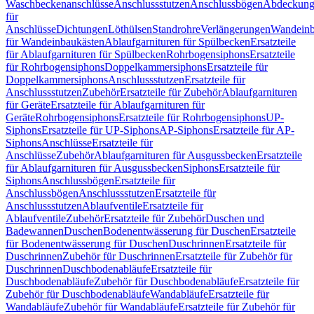
Waschbeckenanschlüsse
Anschlussstutzen
Anschlussbögen
Abdeckung
für
Anschlüsse
Dichtungen
Löthülsen
Standrohre
Verlängerungen
Wandeinb
für Wandeinbaukästen
Ablaufgarnituren für Spülbecken
Ersatzteile
für Ablaufgarnituren für Spülbecken
Rohrbogensiphons
Ersatzteile
für Rohrbogensiphons
Doppelkammersiphons
Ersatzteile für
Doppelkammersiphons
Anschlussstutzen
Ersatzteile für
Anschlussstutzen
Zubehör
Ersatzteile für Zubehör
Ablaufgarnituren
für Geräte
Ersatzteile für Ablaufgarnituren für
Geräte
Rohrbogensiphons
Ersatzteile für Rohrbogensiphons
UP-
Siphons
Ersatzteile für UP-Siphons
AP-Siphons
Ersatzteile für AP-
Siphons
Anschlüsse
Ersatzteile für
Anschlüsse
Zubehör
Ablaufgarnituren für Ausgussbecken
Ersatzteile
für Ablaufgarnituren für Ausgussbecken
Siphons
Ersatzteile für
Siphons
Anschlussbögen
Ersatzteile für
Anschlussbögen
Anschlussstutzen
Ersatzteile für
Anschlussstutzen
Ablaufventile
Ersatzteile für
Ablaufventile
Zubehör
Ersatzteile für Zubehör
Duschen und
Badewannen
Duschen
Bodenentwässerung für Duschen
Ersatzteile
für Bodenentwässerung für Duschen
Duschrinnen
Ersatzteile für
Duschrinnen
Zubehör für Duschrinnen
Ersatzteile für Zubehör für
Duschrinnen
Duschbodenabläufe
Ersatzteile für
Duschbodenabläufe
Zubehör für Duschbodenabläufe
Ersatzteile für
Zubehör für Duschbodenabläufe
Wandabläufe
Ersatzteile für
Wandabläufe
Zubehör für Wandabläufe
Ersatzteile für Zubehör für