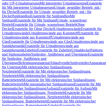
oder UP-Urinalsteuerung
Mit integrierter Urinalsteuerung
Ersatzteile
für Mit integrierter Urinalsteuerung
Urinale, gespülter Betrieb, mit /
für Deckel
Ersatzteile für Urinale, gespülter Betrieb, mit / für
Deckel
Spülrandlos
Ersatzteile für Spülrandlos
Mit
Spülrand
Ersatzteile für Mit Spülrand
Urinale, wasserloser
Betrieb
Ersatzteile für Urinale, wasserloser Betrieb
Ohne
Deckel
Ersatzteile für Ohne Deckel
Urinaltrennwände
Ersatzteile für
Urinaltrennwände
Urinaltrennwände aus Kunststoff
Ersatzteile für
Urinaltrennwände aus Kunststoff
Urinaltrennwände aus
Glas
Ersatzteile für Urinaltrennwände aus Glas
Urinaltrennwände aus
Sanitärkeramik
Ersatzteile für Urinaltrennwände aus
Sanitärkeramik
Zubehör
Ersatzteile für Zubehör
Urinaldeckel
Siphons
und Siphonzubehör
Spülrohre, Spülbögen und Übergänge
Ersatzteile
für Spülrohre, Spülbögen und
Übergänge
Befestigungsmaterial
Ablaufventile
Spülverteiler
Apparatean
für Unterputz
Mit elektronischer Spülauslösung,
Netzbetrieb
Ersatzteile für Mit elektronischer Spülauslösung,
Netzbetrieb
Mit elektronischer Spülauslösung,
Batteriebetrieb
Ersatzteile für Mit elektronischer Spülauslösung,
Batteriebetrieb
Mit pneumatischer Spülauslösung
Ersatzteile für Mit
pneumatischer Spülauslösung
Aufputz
Ersatzteile für Aufputz
Mit
elektronischer Spülauslösung, Netzbetrieb
Ersatzteile für Mit
elektronischer Spülauslösung, Netzbetrieb
Mit elektronischer
Spülauslösung, Batteriebetrieb
Ersatzteile für Mit elektronischer
Spülauslösung, Batteriebetrieb
Zubehör
Ersatzteile für