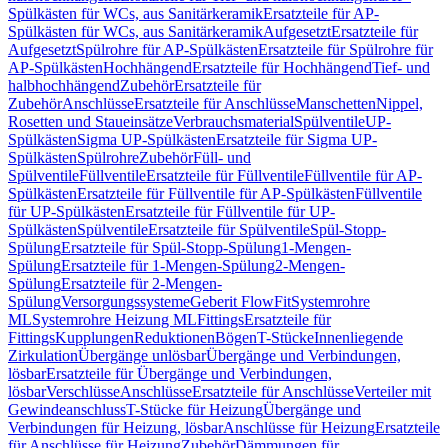
Spülkästen für WCs, aus Sanitärkeramik
Ersatzteile für AP-
Spülkästen für WCs, aus Sanitärkeramik
Aufgesetzt
Ersatzteile für
Aufgesetzt
Spülrohre für AP-Spülkästen
Ersatzteile für Spülrohre für
AP-Spülkästen
Hochhängend
Ersatzteile für Hochhängend
Tief- und
halbhochhängend
Zubehör
Ersatzteile für
Zubehör
Anschlüsse
Ersatzteile für Anschlüsse
Manschetten
Nippel,
Rosetten und Staueinsätze
Verbrauchsmaterial
Spülventile
UP-
Spülkästen
Sigma UP-Spülkästen
Ersatzteile für Sigma UP-
Spülkästen
Spülrohre
Zubehör
Füll- und
Spülventile
Füllventile
Ersatzteile für Füllventile
Füllventile für AP-
Spülkästen
Ersatzteile für Füllventile für AP-Spülkästen
Füllventile
für UP-Spülkästen
Ersatzteile für Füllventile für UP-
Spülkästen
Spülventile
Ersatzteile für Spülventile
Spül-Stopp-
Spülung
Ersatzteile für Spül-Stopp-Spülung
1-Mengen-
Spülung
Ersatzteile für 1-Mengen-Spülung
2-Mengen-
Spülung
Ersatzteile für 2-Mengen-
Spülung
Versorgungssysteme
Geberit FlowFit
Systemrohre
ML
Systemrohre Heizung ML
Fittings
Ersatzteile für
Fittings
Kupplungen
Reduktionen
Bögen
T-Stücke
Innenliegende
Zirkulation
Übergänge unlösbar
Übergänge und Verbindungen,
lösbar
Ersatzteile für Übergänge und Verbindungen,
lösbar
Verschlüsse
Anschlüsse
Ersatzteile für Anschlüsse
Verteiler mit
Gewindeanschluss
T-Stücke für Heizung
Übergänge und
Verbindungen für Heizung, lösbar
Anschlüsse für Heizung
Ersatzteile
für Anschlüsse für Heizung
Zubehör
Dämmungen für