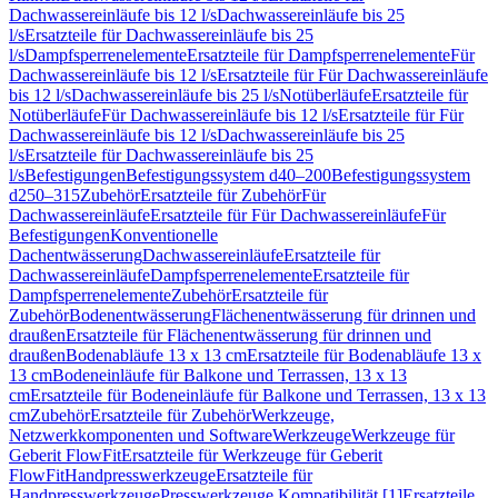
Dachwassereinläufe bis 12 l/s
Dachwassereinläufe bis 25
l/s
Ersatzteile für Dachwassereinläufe bis 25
l/s
Dampfsperrenelemente
Ersatzteile für Dampfsperrenelemente
Für
Dachwassereinläufe bis 12 l/s
Ersatzteile für Für Dachwassereinläufe
bis 12 l/s
Dachwassereinläufe bis 25 l/s
Notüberläufe
Ersatzteile für
Notüberläufe
Für Dachwassereinläufe bis 12 l/s
Ersatzteile für Für
Dachwassereinläufe bis 12 l/s
Dachwassereinläufe bis 25
l/s
Ersatzteile für Dachwassereinläufe bis 25
l/s
Befestigungen
Befestigungssystem d40–200
Befestigungssystem
d250–315
Zubehör
Ersatzteile für Zubehör
Für
Dachwassereinläufe
Ersatzteile für Für Dachwassereinläufe
Für
Befestigungen
Konventionelle
Dachentwässerung
Dachwassereinläufe
Ersatzteile für
Dachwassereinläufe
Dampfsperrenelemente
Ersatzteile für
Dampfsperrenelemente
Zubehör
Ersatzteile für
Zubehör
Bodenentwässerung
Flächenentwässerung für drinnen und
draußen
Ersatzteile für Flächenentwässerung für drinnen und
draußen
Bodenabläufe 13 x 13 cm
Ersatzteile für Bodenabläufe 13 x
13 cm
Bodeneinläufe für Balkone und Terrassen, 13 x 13
cm
Ersatzteile für Bodeneinläufe für Balkone und Terrassen, 13 x 13
cm
Zubehör
Ersatzteile für Zubehör
Werkzeuge,
Netzwerkkomponenten und Software
Werkzeuge
Werkzeuge für
Geberit FlowFit
Ersatzteile für Werkzeuge für Geberit
FlowFit
Handpresswerkzeuge
Ersatzteile für
Handpresswerkzeuge
Presswerkzeuge Kompatibilität [1]
Ersatzteile