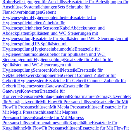
Rohre
Befestigungen für Anschlüsse
Ersatzteile für Befestigungen für
Anschlüsse
Systemdichtungen
Sets Schraube für
Flanschverbindungen
Geberit
Hygienesystem
Hygienespüleinheiten
Ersatzteile für
Hygienespüleinheiten
Zubehör für
Hygienespüleinheiten
Sensoren
Kabel
Abdeckungen und
Abdeckplatten
Spülkästen und WC-Steuerungen mit
Hygienespülung
Ersatzteile für Spülkästen und WC-Steuerungen mit
Hygienespülung
UP-Spülkästen mit
Hygienespülung
Hygieneeinbaumodule
Ersatzteile für
Hygieneeinbaumodule
Zubehör für Spülkästen und WC-
Steuerungen mit Hygienespülung
Ersatzteile für Zubehör für
Spülkästen und WC-Steuerungen mit
Hygienespülung
Sensoren
Kabel
Netzteile
Ersatzteile für
Netzteile
Netzwerkkomponenten
Geberit Connect Zubehör für
Geberit Hygienesystem
Ersatzteile für Geberit Connect Zubehör für
Geberit Hygienesystem
Gateways
Ersatzteile für
Gateways
Konverter
Ersatzteile für
Konverter
Sensoren
Montagematerial
Rohrarmaturen
Schrägsitzventile
E
für Schrägsitzventile
Mit FlowFit Pressanschlüssen
Ersatzteile für Mit
FlowFit Pressanschlüssen
Mit Mepla Pressanschlüssen
Ersatzteile für
Mit Mepla Pressanschlüssen
Mit Mapress
Pressanschlüssen
Ersatzteile für Mit Mapress
Pressanschlüssen
Probenahmeventile
Kugelhähne
Ersatzteile für
Kugelhähne
Mit FlowFit Pressanschlüssen
Ersatzteile für Mit FlowFit