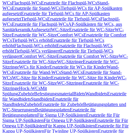
WCs
Flachspül-WCs
Ersatzteile für Flachspül-WCs
Stand-
WCs
Ersatzteile für Stand-WCs
Tiefspül-WCs für AP-Spülkasten
aufgesetzt
Ersatzteile für Tiefspül-WCs für AP-Spülkasten
aufgesetzt
Tiefspül-WCs
Ersatzteile für Tiefspül-WCs
Flachspül-
WCs
Ersatzteile für Flachspül-WCs
AP-Spülkästen für WCs, aus
Sanitärkeramik
Aufgesetzt
WC-Sitze
Ersatzteile für WC-Sitze
WC-
Sitze
Ersatzteile für WC-Sitze
Comfort WCs
Ersatzteile für Comfort
WCs
Tiefspül-WCs erhöht
Ersatzteile für Tiefspül-WCs
erhöht
Flachspül-WCs erhöht
Ersatzteile für Flachspül-WCs
erhöht
Tiefspül-WCs verlängert
Ersatzteile für Tiefspül-WCs
verlängert
Comfort WC-Sitze
Ersatzteile für Comfort WC-Sitze
WC-
Sitze
Ersatzteile für WC-Sitze
WC-Sitzringe
Ersatzteile für WC-
Sitzringe
WCs für Kinder
Ersatzteile für WCs für Kinder
Wand-
WCs
Ersatzteile für Wand-WCs
Stand-WCs
Ersatzteile für Stand-
WCs
WC-Sitze für Kinder
Ersatzteile für WC-Sitze für Kinder
WC-
Sitze
Ersatzteile für WC-Sitze
WC-Sitzringe
Ersatzteile für WC-
Sitzringe
Hock-WCs
Mit
Spülung
Zubehör
Befestigungsmaterial
Bidets
Wandbidets
Ersatzteile
für Wandbidets
Standbidets
Ersatzteile für
Standbidets
Zubehör
Ersatzteile für Zubehör
Betätigungsplatten und
WC-Steuerungen
Betätigungsplatten
Ersatzteile für
Betätigungsplatten
Für Sigma UP-Spülkästen
Ersatzteile für Für
Sigma UP-Spülkästen
Für Omega UP-Spülkästen
Ersatzteile für Für
Omega UP-Spülkästen
Für Kappa UP-Spülkästen
Ersatzteile für Für
Kappa UP-Spülkästen
Für Twinline UP-Spülkästen
Ersatzteile für