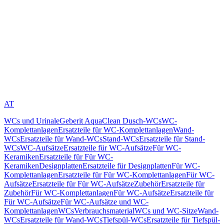
AT
WCs und Urinale
Geberit AquaClean Dusch-WCs
WC-
Komplettanlagen
Ersatzteile für WC-Komplettanlagen
Wand-
WCs
Ersatzteile für Wand-WCs
Stand-WCs
Ersatzteile für Stand-
WCs
WC-Aufsätze
Ersatzteile für WC-Aufsätze
Für WC-
Keramiken
Ersatzteile für Für WC-
Keramiken
Designplatten
Ersatzteile für Designplatten
Für WC-
Komplettanlagen
Ersatzteile für Für WC-Komplettanlagen
Für WC-
Aufsätze
Ersatzteile für Für WC-Aufsätze
Zubehör
Ersatzteile für
Zubehör
Für WC-Komplettanlagen
Für WC-Aufsätze
Ersatzteile für
Für WC-Aufsätze
Für WC-Aufsätze und WC-
Komplettanlagen
WCs
Verbrauchsmaterial
WCs und WC-Sitze
Wand-
WCs
Ersatzteile für Wand-WCs
Tiefspül-WCs
Ersatzteile für Tiefspül-