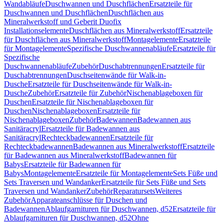
Wandabläufe
Duschwannen und Duschflächen
Ersatzteile für
Duschwannen und Duschflächen
Duschflächen aus
Mineralwerkstoff und Geberit Duofix
Installationselemente
Duschflächen aus Mineralwerkstoff
Ersatzteile
für Duschflächen aus Mineralwerkstoff
Montagelemente
Ersatzteile
für Montagelemente
Spezifische Duschwannenabläufe
Ersatzteile für
Spezifische
Duschwannenabläufe
Zubehör
Duschabtrennungen
Ersatzteile für
Duschabtrennungen
Duschseitenwände für Walk-in-
Dusche
Ersatzteile für Duschseitenwände für Walk-in-
Dusche
Zubehör
Ersatzteile für Zubehör
Nischenablageboxen für
Duschen
Ersatzteile für Nischenablageboxen für
Duschen
Nischenablageboxen
Ersatzteile für
Nischenablageboxen
Zubehör
Badewannen
Badewannen aus
Sanitäracryl
Ersatzteile für Badewannen aus
Sanitäracryl
Rechteckbadewannen
Ersatzteile für
Rechteckbadewannen
Badewannen aus Mineralwerkstoff
Ersatzteile
für Badewannen aus Mineralwerkstoff
Badewannen für
Babys
Ersatzteile für Badewannen für
Babys
Montagelemente
Ersatzteile für Montagelemente
Sets Füße und
Sets Traversen und Wandanker
Ersatzteile für Sets Füße und Sets
Traversen und Wandanker
Zubehör
Reparatursets
Weiteres
Zubehör
Apparateanschlüsse für Duschen und
Badewannen
Ablaufgarnituren für Duschwannen, d52
Ersatzteile für
Ablaufgarnituren für Duschwannen, d52
Ohne