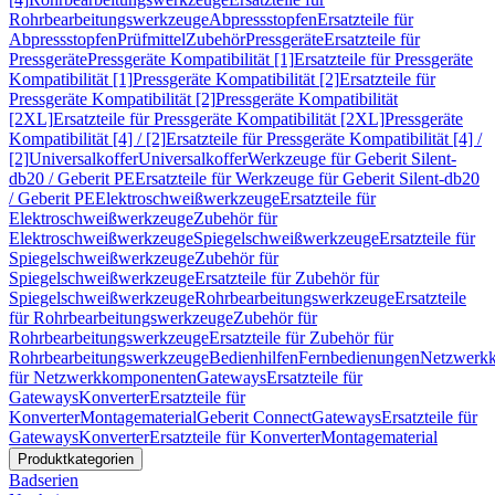
Rohrbearbeitungswerkzeuge
Abpressstopfen
Ersatzteile für
Abpressstopfen
Prüfmittel
Zubehör
Pressgeräte
Ersatzteile für
Pressgeräte
Pressgeräte Kompatibilität [1]
Ersatzteile für Pressgeräte
Kompatibilität [1]
Pressgeräte Kompatibilität [2]
Ersatzteile für
Pressgeräte Kompatibilität [2]
Pressgeräte Kompatibilität
[2XL]
Ersatzteile für Pressgeräte Kompatibilität [2XL]
Pressgeräte
Kompatibilität [4] / [2]
Ersatzteile für Pressgeräte Kompatibilität [4] /
[2]
Universalkoffer
Universalkoffer
Werkzeuge für Geberit Silent-
db20 / Geberit PE
Ersatzteile für Werkzeuge für Geberit Silent-db20
/ Geberit PE
Elektroschweißwerkzeuge
Ersatzteile für
Elektroschweißwerkzeuge
Zubehör für
Elektroschweißwerkzeuge
Spiegelschweißwerkzeuge
Ersatzteile für
Spiegelschweißwerkzeuge
Zubehör für
Spiegelschweißwerkzeuge
Ersatzteile für Zubehör für
Spiegelschweißwerkzeuge
Rohrbearbeitungswerkzeuge
Ersatzteile
für Rohrbearbeitungswerkzeuge
Zubehör für
Rohrbearbeitungswerkzeuge
Ersatzteile für Zubehör für
Rohrbearbeitungswerkzeuge
Bedienhilfen
Fernbedienungen
Netzwerk
für Netzwerkkomponenten
Gateways
Ersatzteile für
Gateways
Konverter
Ersatzteile für
Konverter
Montagematerial
Geberit Connect
Gateways
Ersatzteile für
Gateways
Konverter
Ersatzteile für Konverter
Montagematerial
Produktkategorien
Badserien