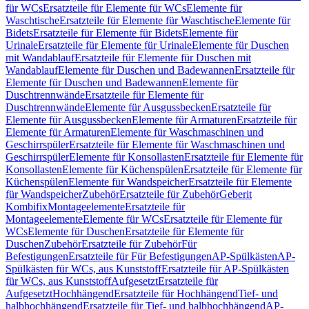
für WCs
Ersatzteile für Elemente für WCs
Elemente für
Waschtische
Ersatzteile für Elemente für Waschtische
Elemente für
Bidets
Ersatzteile für Elemente für Bidets
Elemente für
Urinale
Ersatzteile für Elemente für Urinale
Elemente für Duschen
mit Wandablauf
Ersatzteile für Elemente für Duschen mit
Wandablauf
Elemente für Duschen und Badewannen
Ersatzteile für
Elemente für Duschen und Badewannen
Elemente für
Duschtrennwände
Ersatzteile für Elemente für
Duschtrennwände
Elemente für Ausgussbecken
Ersatzteile für
Elemente für Ausgussbecken
Elemente für Armaturen
Ersatzteile für
Elemente für Armaturen
Elemente für Waschmaschinen und
Geschirrspüler
Ersatzteile für Elemente für Waschmaschinen und
Geschirrspüler
Elemente für Konsollasten
Ersatzteile für Elemente für
Konsollasten
Elemente für Küchenspülen
Ersatzteile für Elemente für
Küchenspülen
Elemente für Wandspeicher
Ersatzteile für Elemente
für Wandspeicher
Zubehör
Ersatzteile für Zubehör
Geberit
Kombifix
Montageelemente
Ersatzteile für
Montageelemente
Elemente für WCs
Ersatzteile für Elemente für
WCs
Elemente für Duschen
Ersatzteile für Elemente für
Duschen
Zubehör
Ersatzteile für Zubehör
Für
Befestigungen
Ersatzteile für Für Befestigungen
AP-Spülkästen
AP-
Spülkästen für WCs, aus Kunststoff
Ersatzteile für AP-Spülkästen
für WCs, aus Kunststoff
Aufgesetzt
Ersatzteile für
Aufgesetzt
Hochhängend
Ersatzteile für Hochhängend
Tief- und
halbhochhängend
Ersatzteile für Tief- und halbhochhängend
AP-