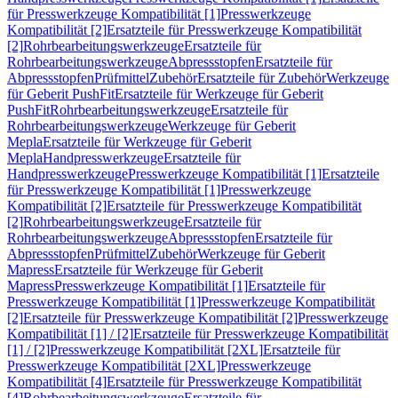
für Presswerkzeuge Kompatibilität [1]
Presswerkzeuge
Kompatibilität [2]
Ersatzteile für Presswerkzeuge Kompatibilität
[2]
Rohrbearbeitungswerkzeuge
Ersatzteile für
Rohrbearbeitungswerkzeuge
Abpressstopfen
Ersatzteile für
Abpressstopfen
Prüfmittel
Zubehör
Ersatzteile für Zubehör
Werkzeuge
für Geberit PushFit
Ersatzteile für Werkzeuge für Geberit
PushFit
Rohrbearbeitungswerkzeuge
Ersatzteile für
Rohrbearbeitungswerkzeuge
Werkzeuge für Geberit
Mepla
Ersatzteile für Werkzeuge für Geberit
Mepla
Handpresswerkzeuge
Ersatzteile für
Handpresswerkzeuge
Presswerkzeuge Kompatibilität [1]
Ersatzteile
für Presswerkzeuge Kompatibilität [1]
Presswerkzeuge
Kompatibilität [2]
Ersatzteile für Presswerkzeuge Kompatibilität
[2]
Rohrbearbeitungswerkzeuge
Ersatzteile für
Rohrbearbeitungswerkzeuge
Abpressstopfen
Ersatzteile für
Abpressstopfen
Prüfmittel
Zubehör
Werkzeuge für Geberit
Mapress
Ersatzteile für Werkzeuge für Geberit
Mapress
Presswerkzeuge Kompatibilität [1]
Ersatzteile für
Presswerkzeuge Kompatibilität [1]
Presswerkzeuge Kompatibilität
[2]
Ersatzteile für Presswerkzeuge Kompatibilität [2]
Presswerkzeuge
Kompatibilität [1] / [2]
Ersatzteile für Presswerkzeuge Kompatibilität
[1] / [2]
Presswerkzeuge Kompatibilität [2XL]
Ersatzteile für
Presswerkzeuge Kompatibilität [2XL]
Presswerkzeuge
Kompatibilität [4]
Ersatzteile für Presswerkzeuge Kompatibilität
[4]
Rohrbearbeitungswerkzeuge
Ersatzteile für