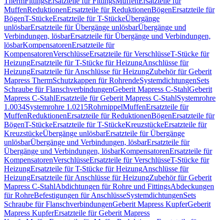
Therm
Fittings
Ersatzteile für Fittings
Muffen
Ersatzteile für
Muffen
Reduktionen
Ersatzteile für Reduktionen
Bögen
Ersatzteile für
Bögen
T-Stücke
Ersatzteile für T-Stücke
Übergänge
unlösbar
Ersatzteile für Übergänge unlösbar
Übergänge und
Verbindungen, lösbar
Ersatzteile für Übergänge und Verbindungen,
lösbar
Kompensatoren
Ersatzteile für
Kompensatoren
Verschlüsse
Ersatzteile für Verschlüsse
T-Stücke für
Heizung
Ersatzteile für T-Stücke für Heizung
Anschlüsse für
Heizung
Ersatzteile für Anschlüsse für Heizung
Zubehör für Geberit
Mapress Therm
Schutzkappen für Rohrende
Systemdichtungen
Sets
Schraube für Flanschverbindungen
Geberit Mapress C-Stahl
Geberit
Mapress C-Stahl
Ersatzteile für Geberit Mapress C-Stahl
Systemrohre
1.0034
Systemrohre 1.0215
Rohrnippel
Muffen
Ersatzteile für
Muffen
Reduktionen
Ersatzteile für Reduktionen
Bögen
Ersatzteile für
Bögen
T-Stücke
Ersatzteile für T-Stücke
Kreuzstücke
Ersatzteile für
Kreuzstücke
Übergänge unlösbar
Ersatzteile für Übergänge
unlösbar
Übergänge und Verbindungen, lösbar
Ersatzteile für
Übergänge und Verbindungen, lösbar
Kompensatoren
Ersatzteile für
Kompensatoren
Verschlüsse
Ersatzteile für Verschlüsse
T-Stücke für
Heizung
Ersatzteile für T-Stücke für Heizung
Anschlüsse für
Heizung
Ersatzteile für Anschlüsse für Heizung
Zubehör für Geberit
Mapress C-Stahl
Abdichtungen für Rohre und Fittings
Abdeckungen
für Rohre
Befestigungen für Anschlüsse
Systemdichtungen
Sets
Schraube für Flanschverbindungen
Geberit Mapress Kupfer
Geberit
Mapress Kupfer
Ersatzteile für Geberit Mapress