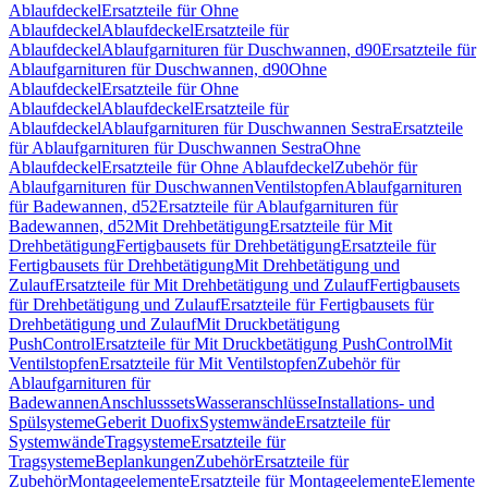
Ablaufdeckel
Ersatzteile für Ohne
Ablaufdeckel
Ablaufdeckel
Ersatzteile für
Ablaufdeckel
Ablaufgarnituren für Duschwannen, d90
Ersatzteile für
Ablaufgarnituren für Duschwannen, d90
Ohne
Ablaufdeckel
Ersatzteile für Ohne
Ablaufdeckel
Ablaufdeckel
Ersatzteile für
Ablaufdeckel
Ablaufgarnituren für Duschwannen Sestra
Ersatzteile
für Ablaufgarnituren für Duschwannen Sestra
Ohne
Ablaufdeckel
Ersatzteile für Ohne Ablaufdeckel
Zubehör für
Ablaufgarnituren für Duschwannen
Ventilstopfen
Ablaufgarnituren
für Badewannen, d52
Ersatzteile für Ablaufgarnituren für
Badewannen, d52
Mit Drehbetätigung
Ersatzteile für Mit
Drehbetätigung
Fertigbausets für Drehbetätigung
Ersatzteile für
Fertigbausets für Drehbetätigung
Mit Drehbetätigung und
Zulauf
Ersatzteile für Mit Drehbetätigung und Zulauf
Fertigbausets
für Drehbetätigung und Zulauf
Ersatzteile für Fertigbausets für
Drehbetätigung und Zulauf
Mit Druckbetätigung
PushControl
Ersatzteile für Mit Druckbetätigung PushControl
Mit
Ventilstopfen
Ersatzteile für Mit Ventilstopfen
Zubehör für
Ablaufgarnituren für
Badewannen
Anschlusssets
Wasseranschlüsse
Installations- und
Spülsysteme
Geberit Duofix
Systemwände
Ersatzteile für
Systemwände
Tragsysteme
Ersatzteile für
Tragsysteme
Beplankungen
Zubehör
Ersatzteile für
Zubehör
Montageelemente
Ersatzteile für Montageelemente
Elemente