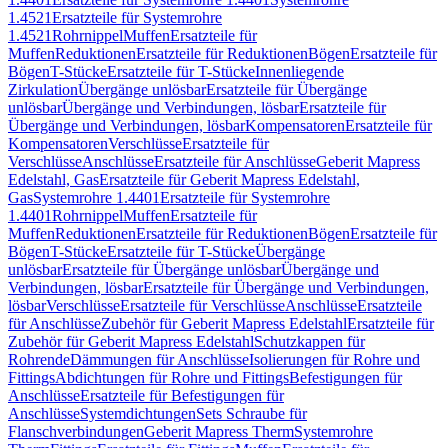
1.4521
Ersatzteile für Systemrohre
1.4521
Rohrnippel
Muffen
Ersatzteile für
Muffen
Reduktionen
Ersatzteile für Reduktionen
Bögen
Ersatzteile für
Bögen
T-Stücke
Ersatzteile für T-Stücke
Innenliegende
Zirkulation
Übergänge unlösbar
Ersatzteile für Übergänge
unlösbar
Übergänge und Verbindungen, lösbar
Ersatzteile für
Übergänge und Verbindungen, lösbar
Kompensatoren
Ersatzteile für
Kompensatoren
Verschlüsse
Ersatzteile für
Verschlüsse
Anschlüsse
Ersatzteile für Anschlüsse
Geberit Mapress
Edelstahl, Gas
Ersatzteile für Geberit Mapress Edelstahl,
Gas
Systemrohre 1.4401
Ersatzteile für Systemrohre
1.4401
Rohrnippel
Muffen
Ersatzteile für
Muffen
Reduktionen
Ersatzteile für Reduktionen
Bögen
Ersatzteile für
Bögen
T-Stücke
Ersatzteile für T-Stücke
Übergänge
unlösbar
Ersatzteile für Übergänge unlösbar
Übergänge und
Verbindungen, lösbar
Ersatzteile für Übergänge und Verbindungen,
lösbar
Verschlüsse
Ersatzteile für Verschlüsse
Anschlüsse
Ersatzteile
für Anschlüsse
Zubehör für Geberit Mapress Edelstahl
Ersatzteile für
Zubehör für Geberit Mapress Edelstahl
Schutzkappen für
Rohrende
Dämmungen für Anschlüsse
Isolierungen für Rohre und
Fittings
Abdichtungen für Rohre und Fittings
Befestigungen für
Anschlüsse
Ersatzteile für Befestigungen für
Anschlüsse
Systemdichtungen
Sets Schraube für
Flanschverbindungen
Geberit Mapress Therm
Systemrohre