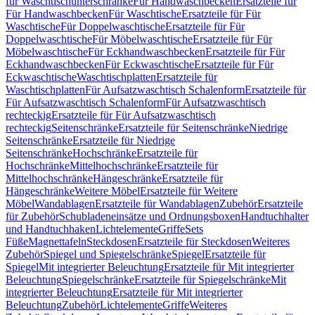
für Waschtischunterschränke
Für Handwaschbecken
Ersatzteile für
Für Handwaschbecken
Für Waschtische
Ersatzteile für Für
Waschtische
Für Doppelwaschtische
Ersatzteile für Für
Doppelwaschtische
Für Möbelwaschtische
Ersatzteile für Für
Möbelwaschtische
Für Eckhandwaschbecken
Ersatzteile für Für
Eckhandwaschbecken
Für Eckwaschtische
Ersatzteile für Für
Eckwaschtische
Waschtischplatten
Ersatzteile für
Waschtischplatten
Für Aufsatzwaschtisch Schalenform
Ersatzteile für
Für Aufsatzwaschtisch Schalenform
Für Aufsatzwaschtisch
rechteckig
Ersatzteile für Für Aufsatzwaschtisch
rechteckig
Seitenschränke
Ersatzteile für Seitenschränke
Niedrige
Seitenschränke
Ersatzteile für Niedrige
Seitenschränke
Hochschränke
Ersatzteile für
Hochschränke
Mittelhochschränke
Ersatzteile für
Mittelhochschränke
Hängeschränke
Ersatzteile für
Hängeschränke
Weitere Möbel
Ersatzteile für Weitere
Möbel
Wandablagen
Ersatzteile für Wandablagen
Zubehör
Ersatzteile
für Zubehör
Schubladeneinsätze und Ordnungsboxen
Handtuchhalter
und Handtuchhaken
Lichtelemente
Griffe
Sets
Füße
Magnettafeln
Steckdosen
Ersatzteile für Steckdosen
Weiteres
Zubehör
Spiegel und Spiegelschränke
Spiegel
Ersatzteile für
Spiegel
Mit integrierter Beleuchtung
Ersatzteile für Mit integrierter
Beleuchtung
Spiegelschränke
Ersatzteile für Spiegelschränke
Mit
integrierter Beleuchtung
Ersatzteile für Mit integrierter
Beleuchtung
Zubehör
Lichtelemente
Griffe
Weiteres