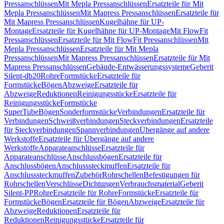
Pressanschlüssen
Mit Mepla Pressanschlüssen
Ersatzteile für Mit
Mepla Pressanschlüssen
Mit Mapress Pressanschlüssen
Ersatzteile für
Mit Mapress Pressanschlüssen
Kugelhähne für UP-
Montage
Ersatzteile für Kugelhähne für UP-Montage
Mit FlowFit
Pressanschlüssen
Ersatzteile für Mit FlowFit Pressanschlüssen
Mit
Mepla Pressanschlüssen
Ersatzteile für Mit Mepla
Pressanschlüssen
Mit Mapress Pressanschlüssen
Ersatzteile für Mit
Mapress Pressanschlüssen
Gebäude-Entwässerungssysteme
Geberit
Silent-db20
Rohre
Formstücke
Ersatzteile für
Formstücke
Bögen
Abzweige
Ersatzteile für
Abzweige
Reduktionen
Reinigungsstücke
Ersatzteile für
Reinigungsstücke
Formstücke
SuperTube
Bögen
Sonderformstücke
Verbindungen
Ersatzteile für
Verbindungen
Schweißverbindungen
Steckverbindungen
Ersatzteile
für Steckverbindungen
Spannverbindungen
Übergänge auf andere
Werkstoffe
Ersatzteile für Übergänge auf andere
Werkstoffe
Apparateanschlüsse
Ersatzteile für
Apparateanschlüsse
Anschlussbögen
Ersatzteile für
Anschlussbögen
Anschlusssteckmuffen
Ersatzteile für
Anschlusssteckmuffen
Zubehör
Rohrschellen
Befestigungen für
Rohrschellen
Verschlüsse
Dichtungen
Verbrauchsmaterial
Geberit
Silent-PP
Rohre
Ersatzteile für Rohre
Formstücke
Ersatzteile für
Formstücke
Bögen
Ersatzteile für Bögen
Abzweige
Ersatzteile für
Abzweige
Reduktionen
Ersatzteile für
Reduktionen
Reinigungsstücke
Ersatzteile für