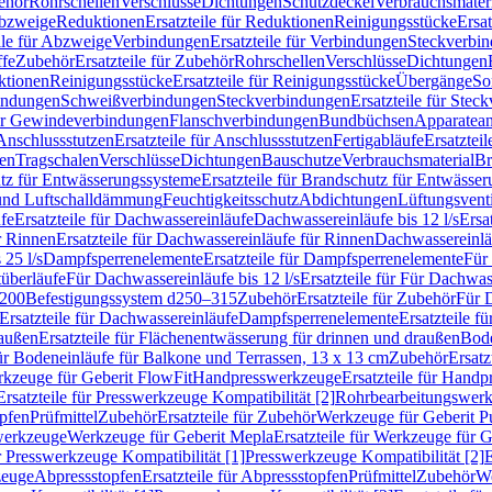
ehör
Rohrschellen
Verschlüsse
Dichtungen
Schutzdeckel
Verbrauchsmater
Abzweige
Reduktionen
Ersatzteile für Reduktionen
Reinigungsstücke
Ersat
ile für Abzweige
Verbindungen
Ersatzteile für Verbindungen
Steckverbi
ffe
Zubehör
Ersatzteile für Zubehör
Rohrschellen
Verschlüsse
Dichtungen
ktionen
Reinigungsstücke
Ersatzteile für Reinigungsstücke
Übergänge
So
bindungen
Schweißverbindungen
Steckverbindungen
Ersatzteile für Ste
für Gewindeverbindungen
Flanschverbindungen
Bundbüchsen
Apparatean
Anschlussstutzen
Ersatzteile für Anschlussstutzen
Fertigabläufe
Ersatzteil
len
Tragschalen
Verschlüsse
Dichtungen
Bauschutze
Verbrauchsmaterial
Br
tz für Entwässerungssysteme
Ersatzteile für Brandschutz für Entwässe
und Luftschalldämmung
Feuchtigkeitsschutz
Abdichtungen
Lüftungsvent
fe
Ersatzteile für Dachwassereinläufe
Dachwassereinläufe bis 12 l/s
Ersa
r Rinnen
Ersatzteile für Dachwassereinläufe für Rinnen
Dachwassereinläu
 25 l/s
Dampfsperrenelemente
Ersatzteile für Dampfsperrenelemente
Für 
tüberläufe
Für Dachwassereinläufe bis 12 l/s
Ersatzteile für Für Dachwass
–200
Befestigungssystem d250–315
Zubehör
Ersatzteile für Zubehör
Für 
Ersatzteile für Dachwassereinläufe
Dampfsperrenelemente
Ersatzteile 
raußen
Ersatzteile für Flächenentwässerung für drinnen und draußen
Bode
für Bodeneinläufe für Balkone und Terrassen, 13 x 13 cm
Zubehör
Ersatz
erkzeuge für Geberit FlowFit
Handpresswerkzeuge
Ersatzteile für Hand
Ersatzteile für Presswerkzeuge Kompatibilität [2]
Rohrbearbeitungswer
opfen
Prüfmittel
Zubehör
Ersatzteile für Zubehör
Werkzeuge für Geberit P
swerkzeuge
Werkzeuge für Geberit Mepla
Ersatzteile für Werkzeuge für 
ür Presswerkzeuge Kompatibilität [1]
Presswerkzeuge Kompatibilität [2]
E
zeuge
Abpressstopfen
Ersatzteile für Abpressstopfen
Prüfmittel
Zubehör
We