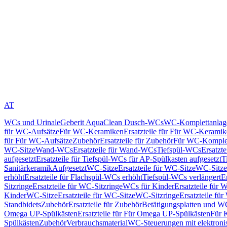
AT
WCs und Urinale
Geberit AquaClean Dusch-WCs
WC-Komplettanlag
für WC-Aufsätze
Für WC-Keramiken
Ersatzteile für Für WC-Kerami
für Für WC-Aufsätze
Zubehör
Ersatzteile für Zubehör
Für WC-Komplet
WC-Sitze
Wand-WCs
Ersatzteile für Wand-WCs
Tiefspül-WCs
Ersatzt
aufgesetzt
Ersatzteile für Tiefspül-WCs für AP-Spülkasten aufgesetzt
T
Sanitärkeramik
Aufgesetzt
WC-Sitze
Ersatzteile für WC-Sitze
WC-Sitze
erhöht
Ersatzteile für Flachspül-WCs erhöht
Tiefspül-WCs verlängert
E
Sitzringe
Ersatzteile für WC-Sitzringe
WCs für Kinder
Ersatzteile für 
Kinder
WC-Sitze
Ersatzteile für WC-Sitze
WC-Sitzringe
Ersatzteile fü
Standbidets
Zubehör
Ersatzteile für Zubehör
Betätigungsplatten und W
Omega UP-Spülkästen
Ersatzteile für Für Omega UP-Spülkästen
Für 
Spülkästen
Zubehör
Verbrauchsmaterial
WC-Steuerungen mit elektroni