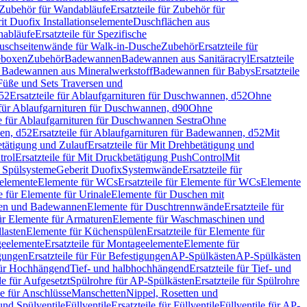
Zubehör für Wandabläufe
Ersatzteile für Zubehör für
t Duofix Installationselemente
Duschflächen aus
nabläufe
Ersatzteile für Spezifische
 Duschseitenwände für Walk-in-Dusche
Zubehör
Ersatzteile für
geboxen
Zubehör
Badewannen
Badewannen aus Sanitäracryl
Ersatzteile
ür Badewannen aus Mineralwerkstoff
Badewannen für Babys
Ersatzteile
s Füße und Sets Traversen und
d52
Ersatzteile für Ablaufgarnituren für Duschwannen, d52
Ohne
e für Ablaufgarnituren für Duschwannen, d90
Ohne
le für Ablaufgarnituren für Duschwannen Sestra
Ohne
en, d52
Ersatzteile für Ablaufgarnituren für Badewannen, d52
Mit
tätigung und Zulauf
Ersatzteile für Mit Drehbetätigung und
trol
Ersatzteile für Mit Druckbetätigung PushControl
Mit
d Spülsysteme
Geberit Duofix
Systemwände
Ersatzteile für
eelemente
Elemente für WCs
Ersatzteile für Elemente für WCs
Elemente
le für Elemente für Urinale
Elemente für Duschen mit
chen und Badewannen
Elemente für Duschtrennwände
Ersatzteile für
für Elemente für Armaturen
Elemente für Waschmaschinen und
llasten
Elemente für Küchenspülen
Ersatzteile für Elemente für
eelemente
Ersatzteile für Montageelemente
Elemente für
gungen
Ersatzteile für Für Befestigungen
AP-Spülkästen
AP-Spülkästen
 für Hochhängend
Tief- und halbhochhängend
Ersatzteile für Tief- und
le für Aufgesetzt
Spülrohre für AP-Spülkästen
Ersatzteile für Spülrohre
le für Anschlüsse
Manschetten
Nippel, Rosetten und
und Spülventile
Füllventile
Ersatzteile für Füllventile
Füllventile für AP-