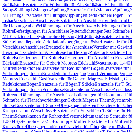
Spülkästen
Ersatzteile für Füllventile für AP-Spülkästen
Füllventile fü
Stopp-Spülung
1-Mengen-Spülung
Ersatzteile für 1-Mengen-Spülung
2
ML
Fittings
Ersatzteile für Fittings
Kupplungen
Reduktionen
Bögen
T-St
lösbar
Verschlüsse
Anschlüsse
Ersatzteile für Anschlüsse
Verteiler mit 
für Heizung
Zubehör
Dämmungen für Anschlüsse
Abdichtungen für Ro
Rohre
Befestigungen für Anschlüsse
Systemdichtungen
Sets Schraube 
ML
Ersatzteile für Systemrohre Heizung ML
Fittings
Ersatzteile für Fit
Stücke
Innenliegende Zirkulation
Übergänge unlösbar
Ersatzteile für 
Verschlüsse
Anschlüsse
Ersatzteile für Anschlüsse
Verteiler mit Gewin
Heizung
Ersatzteile für Anschlüsse für Heizung
Zubehör
Ersatzteile fü
Rohre
Befestigungen für Rohre
Befestigungen für Anschlüsse
Ersatzte
Edelstahl
Ersatzteile für Geberit Mapress Edelstahl
Systemrohre 1.440
Muffen
Reduktionen
Ersatzteile für Reduktionen
Bögen
Ersatzteile für
Verbindungen, lösbar
Ersatzteile für Übergänge und Verbindungen, lö
Mapress Edelstahl, Gas
Ersatzteile für Geberit Mapress Edelstahl, Gas
Reduktionen
Bögen
Ersatzteile für Bögen
T-Stücke
Ersatzteile für T-St
Verbindungen, lösbar
Verschlüsse
Ersatzteile für Verschlüsse
Anschlüss
Rohrende
Dämmungen für Anschlüsse
Isolierungen für Rohre und Fitt
Schraube für Flanschverbindungen
Geberit Mapress Therm
Systemroh
Stücke
Ersatzteile für T-Stücke
Übergänge unlösbar
Ersatzteile für Üb
Kompensatoren
Verschlüsse
Ersatzteile für Verschlüsse
T-Stücke für H
Therm
Schutzkappen für Rohrende
Systemdichtungen
Sets Schraube f
1.0034
Systemrohre 1.0215
Rohrnippel
Muffen
Ersatzteile für Muffen
R
Kreuzstücke
Übergänge unlösbar
Ersatzteile für Übergänge unlösbar
Üb
Kompensatoren
Verschlüsse
Ersatzteile für Verschlüsse
T-Stücke für H