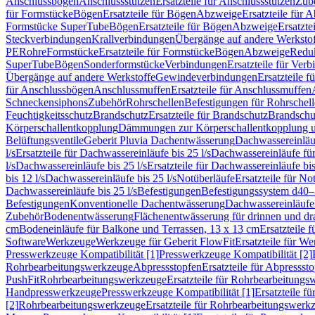
Anschlussbögen
Anschlussstutzen
Ersatzteile für Anschlussstutzen
Zub
für Formstücke
Bögen
Ersatzteile für Bögen
Abzweige
Ersatzteile für 
Formstücke SuperTube
Bögen
Ersatzteile für Bögen
Abzweige
Ersatzte
Steckverbindungen
Krallverbindungen
Übergänge auf andere Werksto
PE
Rohre
Formstücke
Ersatzteile für Formstücke
Bögen
Abzweige
Redu
SuperTube
Bögen
Sonderformstücke
Verbindungen
Ersatzteile für Ver
Übergänge auf andere Werkstoffe
Gewindeverbindungen
Ersatzteile 
für Anschlussbögen
Anschlussmuffen
Ersatzteile für Anschlussmuffen
Schneckensiphons
Zubehör
Rohrschellen
Befestigungen für Rohrschel
Feuchtigkeitsschutz
Brandschutz
Ersatzteile für Brandschutz
Brandschu
Körperschallentkopplung
Dämmungen zur Körperschallentkopplung 
Belüftungsventile
Geberit Pluvia Dachentwässerung
Dachwassereinläu
l/s
Ersatzteile für Dachwassereinläufe bis 25 l/s
Dachwassereinläufe fü
l/s
Dachwassereinläufe bis 25 l/s
Ersatzteile für Dachwassereinläufe bis
bis 12 l/s
Dachwassereinläufe bis 25 l/s
Notüberläufe
Ersatzteile für No
Dachwassereinläufe bis 25 l/s
Befestigungen
Befestigungssystem d40
Befestigungen
Konventionelle Dachentwässerung
Dachwassereinläufe
Zubehör
Bodenentwässerung
Flächenentwässerung für drinnen und d
cm
Bodeneinläufe für Balkone und Terrassen, 13 x 13 cm
Ersatzteile 
Software
Werkzeuge
Werkzeuge für Geberit FlowFit
Ersatzteile für W
Presswerkzeuge Kompatibilität [1]
Presswerkzeuge Kompatibilität [2]
Rohrbearbeitungswerkzeuge
Abpressstopfen
Ersatzteile für Abpressst
PushFit
Rohrbearbeitungswerkzeuge
Ersatzteile für Rohrbearbeitung
Handpresswerkzeuge
Presswerkzeuge Kompatibilität [1]
Ersatzteile f
[2]
Rohrbearbeitungswerkzeuge
Ersatzteile für Rohrbearbeitungswerk