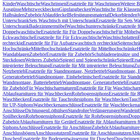
Kinder
Waschtische
Waschrinnen
Ersatzteile für Waschrinnen
Weitere 
Ausgüsse
Mehrzweckbecken
Gipsfangbecken
Waschtische für Klasse
Halbsäulen
Zubehör
Ablaufdeckel
Befestigungsmaterial
Dekorblenden
W
Unterschrank
Sets Waschtisch mit Unterschrank
Ersatzteile für Sets W
Unterschrank
Badezimmermöbel
Waschtischunterschränke
Ersatzteile 
Doppelwaschtische
Ersatzteile für Für Doppelwaschtische
Für Möbelw
Eckwaschtische
Ersatzteile für Für Eckwaschtische
Waschtischplatten
E
rechteckig
Ersatzteile für Für Aufsatzwaschtisch rechteckig
Seitenschr
Hochschränke
Mittelhochschränke
Ersatzteile für Mittelhochschränke
H
Wandablagen
Zubehör
Ersatzteile für Zubehör
Schubladeneinsätze un
Steckdosen
Weiteres Zubehör
Spiegel und Spiegelschränke
Spiegel
Ersa
integrierter Beleuchtung
Ersatzteile für Mit integrierter Beleuchtung
Zu
Netzbetrieb
Ersatzteile für Standmontage, Netzbetrieb
Standmontage, Ba
Generatorbetrieb
Standmontage, Einhebelmischer
Ersatzteile für Stan
Wandmontage, Batteriebetrieb
Wandmontage, Generatorbetrieb
Ersatz
für Zubehör
Für Waschtischarmaturen
Ersatzteile für Für Waschtischa
Ablaufgarnituren für Waschbecken
Rohrbogensiphons
Ersatzteile für
Waschbecken
Ersatzteile für Tauchrohrsiphons für Waschbecken
Tauch
für UP-Siphons
Waschbeckenanschlüsse
Ersatzteile für Waschbeckena
Anschlüsse
Dichtungen
Löthülsen
Standrohre
Verlängerungen
Wandeinb
Spülbecken
Rohrbogensiphons
Ersatzteile für Rohrbogensiphons
Dopp
Zubehör
Ablaufgarnituren für Geräte
Ersatzteile für Ablaufgarnituren 
Siphons
Anschlüsse
Ersatzteile für Anschlüsse
Zubehör
Ablaufgarnitur
Anschlussbögen
Anschlussstutzen
Ersatzteile für Anschlussstutzen
Abla
Duschen
Ersatzteile für Bodenentwässerung für Duschen
Duschrinnen