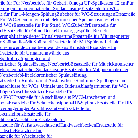
eile für Für Netzbetrieb, für Geberit Omega UP-Spülkästen 12 cm
Für
rungen mit pneumatischer Spülauslösung
Ersatzteile für WC-
ile für Für 1-Mengen-Spülung
Zubehör für WC-Steuerungen
Ersatzteile
ür Für WC-Steuerungen mit elektronischer Spülauslösung
Geberit
nd-WCs
Ersatzteile für Für Stand-WCs
Zubehör
Ersatzteile für
el
Ersatzteile für Ohne Deckel
Urinale, gespülter Betrieb,
uerung
Mit integrierter Urinalsteuerung
Ersatzteile für Mit integrierter
ür Spülrandlos
Mit Spülrand
Ersatzteile für Mit Spülrand
Urinale,
naltrennwände
Urinaltrennwände aus Kunststoff
Ersatzteile für
Ersatzteile für Urinaltrennwände aus
r Spülrohre, Spülbögen und
ronischer Spülauslösung, Netzbetrieb
Ersatzteile für Mit elektronischer
Mit pneumatischer Spülauslösung
Ersatzteile für Mit pneumatischer
 Netzbetrieb
Mit elektronischer Spülauslösung,
atzteile für Rohbau- und Austauschsets
Spülrohre, Spülbögen und
anschlüsse für WCs, Urinale und Bidets
Ablaufgarnituren für WCs
ssbögen
Anschlussstutzen
Ersatzteile für
us PVC
Ersatzteile für Anschlüsse aus PVC
Manschetten und
hons
Ersatzteile für Schneckensiphons
UP-Siphons
Ersatzteile für UP-
enverlängerungen
Anschlussstutzen
Ersatzteile für
ogensiphons
Ersatzteile für
htische
Waschtische
Ersatzteile für
atzteile für Aufsatzwaschtische
Handwaschbecken
Ersatzteile für
htische
Ersatzteile für
atzteile für Waschtische für