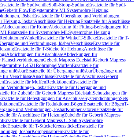
Ersatzteile für Spülventile
Spül-Stopp-Spülung
Ersatzteile für Spül-
me
Geberit FlowFit
Systemrohre ML
Systemrohre Heizung
indungen, lösbar
Ersatzteile für Übergänge und Verbindungen,
r Heizung, lösbar
Anschlüsse für Heizung
Ersatzteile für Anschlüsse
s
Abdeckungen für Rohre
Abdeckung für Fittings
Befestigungen für
e ML
Ersatzteile für Systemrohre ML
Systemrohre Heizung
r Reduktionen
Winkel
Ersatzteile für Winkel
T-Stücke
Ersatzteile für T-
r Übergänge und Verbindungen, lösbar
Verschlüsse
Ersatzteile für
Heizung
Ersatzteile für T-Stücke für Heizung
Anschlüsse für
ngs
Abdichtungen für Anschlüsse
Abdeckungen für
r Flanschverbindungen
Geberit Mapress Edelstahl
Geberit Mapress
 Systemrohre 1.4521
Rohrnippel
Muffen
Ersatzteile für
nge unlösbar
Ersatzteile für Übergänge unlösbar
Übergänge und
le für Verschlüsse
Anschlüsse
Ersatzteile für Anschlüsse
Geberit
en
Ersatzteile für Muffen
Reduktionen
Ersatzteile für
nd Verbindungen, lösbar
Ersatzteile für Übergänge und
zteile für Zubehör für Geberit Mapress Edelstahl
Schutzkappen für
Ersatzteile für Befestigungen für Anschlüsse
Systemdichtungen
Sets
duktionen
Ersatzteile für Reduktionen
Bögen
Ersatzteile für Bögen
T-
bergänge und Verbindungen, lösbar
Kompensatoren
Ersatzteile für
zteile für Anschlüsse für Heizung
Zubehör für Geberit Mapress
hl
Ersatzteile für Geberit Mapress C-Stahl
Systemrohre
ücke
Ersatzteile für T-Stücke
Kreuzstücke
Ersatzteile für
indungen, lösbar
Kompensatoren
Ersatzteile für
zteile für Anschlüsse für Heizung
Zubehör für Geberit Mapress C-