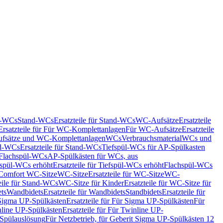
nd-WCs
Stand-WCs
Ersatzteile für Stand-WCs
WC-Aufsätze
Ersatzteile
Ersatzteile für Für WC-Komplettanlagen
Für WC-Aufsätze
Ersatzteile
fsätze und WC-Komplettanlagen
WCs
Verbrauchsmaterial
WCs und
d-WCs
Ersatzteile für Stand-WCs
Tiefspül-WCs für AP-Spülkasten
r Flachspül-WCs
AP-Spülkästen für WCs, aus
fspül-WCs erhöht
Ersatzteile für Tiefspül-WCs erhöht
Flachspül-WCs
r Comfort WC-Sitze
WC-Sitze
Ersatzteile für WC-Sitze
WC-
eile für Stand-WCs
WC-Sitze für Kinder
Ersatzteile für WC-Sitze für
ts
Wandbidets
Ersatzteile für Wandbidets
Standbidets
Ersatzteile für
Sigma UP-Spülkästen
Ersatzteile für Für Sigma UP-Spülkästen
Für
line UP-Spülkästen
Ersatzteile für Für Twinline UP-
 Spülauslösung
Für Netzbetrieb, für Geberit Sigma UP-Spülkästen 12