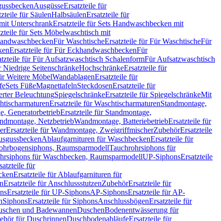
sgussbecken
Ausgüsse
Ersatzteile für
tzteile für Säulen
Halbsäulen
Ersatzteile für
mit Unterschrank
Ersatzteile für Sets Handwaschbecken mit
tzteile für Sets Möbelwaschtisch mit
 Handwaschbecken
Für Waschtische
Ersatzteile für Für Waschtische
Für
ken
Ersatzteile für Für Eckhandwaschbecken
Für
atzteile für Für Aufsatzwaschtisch Schalenform
Für Aufsatzwaschtisch
ür Niedrige Seitenschränke
Hochschränke
Ersatzteile für
für Weitere Möbel
Wandablagen
Ersatzteile für
fe
Sets Füße
Magnettafeln
Steckdosen
Ersatzteile für
ierter Beleuchtung
Spiegelschränke
Ersatzteile für Spiegelschränke
Mit
htischarmaturen
Ersatzteile für Waschtischarmaturen
Standmontage,
, Generatorbetrieb
Ersatzteile für Standmontage,
andmontage, Netzbetrieb
Wandmontage, Batteriebetrieb
Ersatzteile für
er
Ersatzteile für Wandmontage, Zweigriffmischer
Zubehör
Ersatzteile
Ausgussbecken
Ablaufgarnituren für Waschbecken
Ersatzteile für
 Rohrbogensiphons, Raumsparmodell
Tauchrohrsiphons für
rohrsiphons für Waschbecken, Raumsparmodell
UP-Siphons
Ersatzteile
satzteile für
ecken
Ersatzteile für Ablaufgarnituren für
en
Ersatzteile für Anschlussstutzen
Zubehör
Ersatzteile für
ns
Ersatzteile für UP-Siphons
AP-Siphons
Ersatzteile für AP-
n
Siphons
Ersatzteile für Siphons
Anschlussbögen
Ersatzteile für
uschen und Badewannen
Duschen
Bodenentwässerung für
behör für Duschrinnen
Duschbodenabläufe
Ersatzteile für