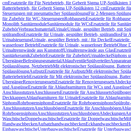
cm
Ersatzteile für Für Netzbetrieb, für Geberit Sigma UP-Spülkästen 
Batteriebetrieb, für Geberit Sigma UP-Spülkästen 12 cm
Ersatzteile f
Steuerungen mit pneumatischer Spülauslösung
Für 2-Mengen-Spülun
für Zubehör für WC-Steuerungen
Rohbausets
Ersatzteile für Rohbause
Monolith Sanitärmodule
Sanitärmodule für WCs
Ersatzteile für Sanit
Zubehör
Verbrauchsmaterial
Urinale
Urinale, gespülter Betrieb, mit Sp
spülrandlos
Ersatzteile für Urinale, gespülter Betrieb, spülrandlos
Für A
Urinalsteuerung
Urinale, gespülter Betrieb, mit / für Deckel
Ersatzteile
wasserloser Betrieb
Ersatzteile für Urinale, wasserloser Betrieb
Ohne D
Urinaltrennwände aus Kunststoff
Urinaltrennwände aus Glas
Ersatztei
Sanitärkeramik
Zubehör
Ersatzteile für Zubehör
Urinaldeckel
Siphons u
Übergänge
Befestigungsmaterial
Ablaufventile
Spülverteiler
Apparatean
Spülauslösung, Netzbetrieb
Mit elektronischer Spülauslösung, Batterie
Spülauslösung
Aufputz
Ersatzteile für Aufputz
Mit elektronischer Spül
Batteriebetrieb
Ersatzteile für Mit elektronischer Spülauslösung, Batter
Übergänge
Renovierungssets
Ersatzteile für Renovierungssets
Abdeckpl
und Ausgüsse
Ersatzteile für Ablaufgarnituren für WCs und Ausgüsse
Anschlussstutzen
Anschlusssets
Ersatzteile für Anschlusssets
Spülbogen
Deckkappen
Ablaufgarnituren für Urinale
Ersatzteile für Ablaufgarnitu
Siphons
Rohrbogensiphons
Ersatzteile für Rohrbogensiphons
Spülrohr
Anschlussstutzen
Anschlussbögen
Ersatzteile für Anschlussbögen
Ablau
Rohrbogensiphons
Anschlussstutzen
Anschlussbögen
Abdeckungen
An
Waschtische
Doppelwaschtische
Ersatzteile für Doppelwaschtische
Möb
Handwaschbecken
Aufsatzhandwaschbecken
Eckhandwaschbecken
H
Einbauwaschtische
Unterbauwaschtische
Ersatzteile für Unterbauwasc