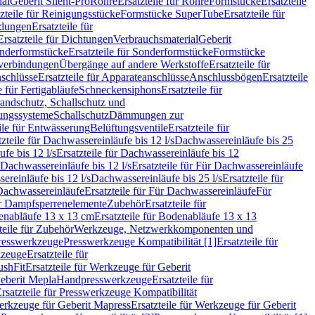
ial
Geberit Silent-Pro
Rohre
Ersatzteile für Rohre
Formstücke
Ersatzteile
zteile für Reinigungsstücke
Formstücke SuperTube
Ersatzteile für
ndungen
Ersatzteile für
Ersatzteile für Dichtungen
Verbrauchsmaterial
Geberit
nderformstücke
Ersatzteile für Sonderformstücke
Formstücke
ckverbindungen
Übergänge auf andere Werkstoffe
Ersatzteile für
schlüsse
Ersatzteile für Apparateanschlüsse
Anschlussbögen
Ersatzteile
e für Fertigabläufe
Schneckensiphons
Ersatzteile für
andschutz, Schallschutz und
rungssysteme
Schallschutz
Dämmungen zur
ile für Entwässerung
Belüftungsventile
Ersatzteile für
tzteile für Dachwassereinläufe bis 12 l/s
Dachwassereinläufe bis 25
fe bis 12 l/s
Ersatzteile für Dachwassereinläufe bis 12
Dachwassereinläufe bis 12 l/s
Ersatzteile für Für Dachwassereinläufe
ereinläufe bis 12 l/s
Dachwassereinläufe bis 25 l/s
Ersatzteile für
Dachwassereinläufe
Ersatzteile für Für Dachwassereinläufe
Für
für Dampfsperrenelemente
Zubehör
Ersatzteile für
nabläufe 13 x 13 cm
Ersatzteile für Bodenabläufe 13 x 13
teile für Zubehör
Werkzeuge, Netzwerkkomponenten und
presswerkzeuge
Presswerkzeuge Kompatibilität [1]
Ersatzteile für
kzeuge
Ersatzteile für
ushFit
Ersatzteile für Werkzeuge für Geberit
Geberit Mepla
Handpresswerkzeuge
Ersatzteile für
rsatzteile für Presswerkzeuge Kompatibilität
rkzeuge für Geberit Mapress
Ersatzteile für Werkzeuge für Geberit