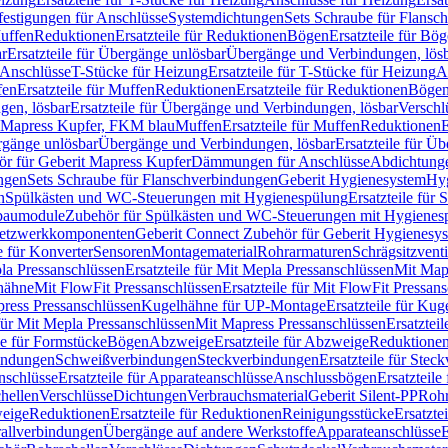
festigungen für Anschlüsse
Systemdichtungen
Sets Schraube für Flansc
Muffen
Reduktionen
Ersatzteile für Reduktionen
Bögen
Ersatzteile für Bö
r
Ersatzteile für Übergänge unlösbar
Übergänge und Verbindungen, lös
r Anschlüsse
T-Stücke für Heizung
Ersatzteile für T-Stücke für Heizung
A
fen
Ersatzteile für Muffen
Reduktionen
Ersatzteile für Reduktionen
Böge
gen, lösbar
Ersatzteile für Übergänge und Verbindungen, lösbar
Verschl
it Mapress Kupfer, FKM blau
Muffen
Ersatzteile für Muffen
Reduktionen
E
ergänge unlösbar
Übergänge und Verbindungen, lösbar
Ersatzteile für Ü
hör für Geberit Mapress Kupfer
Dämmungen für Anschlüsse
Abdichtunge
ngen
Sets Schraube für Flanschverbindungen
Geberit Hygienesystem
Hyg
n
Spülkästen und WC-Steuerungen mit Hygienespülung
Ersatzteile fü
nbaumodule
Zubehör für Spülkästen und WC-Steuerungen mit Hygienes
etzwerkkomponenten
Geberit Connect Zubehör für Geberit Hygienesy
e für Konverter
Sensoren
Montagematerial
Rohrarmaturen
Schrägsitzventi
la Pressanschlüssen
Ersatzteile für Mit Mepla Pressanschlüssen
Mit Map
lhähne
Mit FlowFit Pressanschlüssen
Ersatzteile für Mit FlowFit Pressan
press Pressanschlüssen
Kugelhähne für UP-Montage
Ersatzteile für Ku
 für Mit Mepla Pressanschlüssen
Mit Mapress Pressanschlüssen
Ersatztei
le für Formstücke
Bögen
Abzweige
Ersatzteile für Abzweige
Reduktione
bindungen
Schweißverbindungen
Steckverbindungen
Ersatzteile für Ste
nschlüsse
Ersatzteile für Apparateanschlüsse
Anschlussbögen
Ersatzteil
hellen
Verschlüsse
Dichtungen
Verbrauchsmaterial
Geberit Silent-PP
Roh
weige
Reduktionen
Ersatzteile für Reduktionen
Reinigungsstücke
Ersatzte
allverbindungen
Übergänge auf andere Werkstoffe
Apparateanschlüsse
E