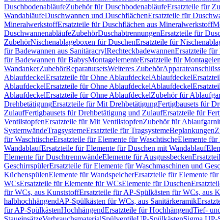
Duschbodenabläufe
Zubehör für Duschbodenabläufe
Ersatzteile für 
Wandabläufe
Duschwannen und Duschflächen
Ersatzteile für Dusch
Mineralwerkstoff
Ersatzteile für Duschflächen aus Mineralwerkstoff
Mo
Duschwannenabläufe
Zubehör
Duschabtrennungen
Ersatzteile für Du
Zubehör
Nischenablageboxen für Duschen
Ersatzteile für Nischenab
für Badewannen aus Sanitäracryl
Rechteckbadewannen
Ersatzteile f
für Badewannen für Babys
Montagelemente
Ersatzteile für Montagele
Wandanker
Zubehör
Reparatursets
Weiteres Zubehör
Apparateanschlüs
Ablaufdeckel
Ersatzteile für Ohne Ablaufdeckel
Ablaufdeckel
Ersatzte
Ablaufdeckel
Ersatzteile für Ohne Ablaufdeckel
Ablaufdeckel
Ersatzte
Ablaufdeckel
Ersatzteile für Ohne Ablaufdeckel
Zubehör für Ablaufga
Drehbetätigung
Ersatzteile für Mit Drehbetätigung
Fertigbausets für D
Zulauf
Fertigbausets für Drehbetätigung und Zulauf
Ersatzteile für Fe
Ventilstopfen
Ersatzteile für Mit Ventilstopfen
Zubehör für Ablaufgarn
Systemwände
Tragsysteme
Ersatzteile für Tragsysteme
Beplankungen
Z
für Waschtische
Ersatzteile für Elemente für Waschtische
Elemente für 
Wandablauf
Ersatzteile für Elemente für Duschen mit Wandablauf
Ele
Elemente für Duschtrennwände
Elemente für Ausgussbecken
Ersatzte
Geschirrspüler
Ersatzteile für Elemente für Waschmaschinen und Gesc
Küchenspülen
Elemente für Wandspeicher
Ersatzteile für Elemente fü
WCs
Ersatzteile für Elemente für WCs
Elemente für Duschen
Ersatztei
für WCs, aus Kunststoff
Ersatzteile für AP-Spülkästen für WCs, aus K
halbhochhängend
AP-Spülkästen für WCs, aus Sanitärkeramik
Ersatzt
für AP-Spülkästen
Hochhängend
Ersatzteile für Hochhängend
Tief- u
Staueinsätze
Verbrauchsmaterial
Spülventile
UP-Spülkästen
Sigma UP-S