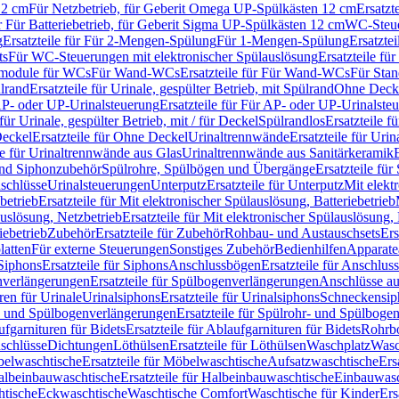
12 cm
Für Netzbetrieb, für Geberit Omega UP-Spülkästen 12 cm
Ersatzt
ür Für Batteriebetrieb, für Geberit Sigma UP-Spülkästen 12 cm
WC-Steue
g
Ersatzteile für Für 2-Mengen-Spülung
Für 1-Mengen-Spülung
Ersatzte
ts
Für WC-Steuerungen mit elektronischer Spülauslösung
Ersatzteile f
ärmodule für WCs
Für Wand-WCs
Ersatzteile für Für Wand-WCs
Für Sta
ülrand
Ersatzteile für Urinale, gespülter Betrieb, mit Spülrand
Ohne Deck
P- oder UP-Urinalsteuerung
Ersatzteile für Für AP- oder UP-Urinalste
 für Urinale, gespülter Betrieb, mit / für Deckel
Spülrandlos
Ersatzteile f
eckel
Ersatzteile für Ohne Deckel
Urinaltrennwände
Ersatzteile für Uri
le für Urinaltrennwände aus Glas
Urinaltrennwände aus Sanitärkeramik
nd Siphonzubehör
Spülrohre, Spülbögen und Übergänge
Ersatzteile fü
schlüsse
Urinalsteuerungen
Unterputz
Ersatzteile für Unterputz
Mit elekt
betrieb
Ersatzteile für Mit elektronischer Spülauslösung, Batteriebetrieb
auslösung, Netzbetrieb
Ersatzteile für Mit elektronischer Spülauslösung,
iebetrieb
Zubehör
Ersatzteile für Zubehör
Rohbau- und Austauschsets
Ers
atten
Für externe Steuerungen
Sonstiges Zubehör
Bedienhilfen
Apparate
Siphons
Ersatzteile für Siphons
Anschlussbögen
Ersatzteile für Anschlu
verlängerungen
Ersatzteile für Spülbogenverlängerungen
Anschlüsse a
ren für Urinale
Urinalsiphons
Ersatzteile für Urinalsiphons
Schneckensip
- und Spülbogenverlängerungen
Ersatzteile für Spülrohr- und Spülbog
fgarnituren für Bidets
Ersatzteile für Ablaufgarnituren für Bidets
Rohrb
schlüsse
Dichtungen
Löthülsen
Ersatzteile für Löthülsen
Waschplatz
Wasc
elwaschtische
Ersatzteile für Möbelwaschtische
Aufsatzwaschtische
Ers
albeinbauwaschtische
Ersatzteile für Halbeinbauwaschtische
Einbauwasc
htische
Eckwaschtische
Waschtische Comfort
Waschtische für Kinder
Ers