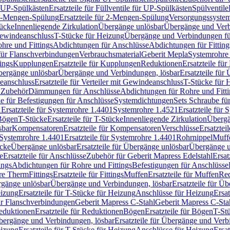
r UP-Spülkästen
Ersatzteile für Füllventile für UP-Spülkästen
Spülventile
-Mengen-Spülung
Ersatzteile für 2-Mengen-Spülung
Versorgungssyste
ücke
Innenliegende Zirkulation
Übergänge unlösbar
Übergänge und Verb
Gewindeanschluss
T-Stücke für Heizung
Übergänge und Verbindungen fü
hre und Fittings
Abdichtungen für Anschlüsse
Abdichtungen für Fitting
für Flanschverbindungen
Verbrauchsmaterial
Geberit Mepla
Systemrohr
tings
Kupplungen
Ersatzteile für Kupplungen
Reduktionen
Ersatzteile fü
Übergänge unlösbar
Übergänge und Verbindungen, lösbar
Ersatzteile fü
deanschluss
Ersatzteile für Verteiler mit Gewindeanschluss
T-Stücke für 
r Zubehör
Dämmungen für Anschlüsse
Abdichtungen für Rohre und Fitti
ile für Befestigungen für Anschlüsse
Systemdichtungen
Sets Schraube fü
1
Ersatzteile für Systemrohre 1.4401
Systemrohre 1.4521
Ersatzteile für
 Bögen
T-Stücke
Ersatzteile für T-Stücke
Innenliegende Zirkulation
Übergä
sbar
Kompensatoren
Ersatzteile für Kompensatoren
Verschlüsse
Ersatztei
Systemrohre 1.4401
Ersatzteile für Systemrohre 1.4401
Rohrnippel
Muff
ücke
Übergänge unlösbar
Ersatzteile für Übergänge unlösbar
Übergänge u
e
Ersatzteile für Anschlüsse
Zubehör für Geberit Mapress Edelstahl
Ersat
ings
Abdichtungen für Rohre und Fittings
Befestigungen für Anschlüsse
re Therm
Fittings
Ersatzteile für Fittings
Muffen
Ersatzteile für Muffen
Re
ergänge unlösbar
Übergänge und Verbindungen, lösbar
Ersatzteile für Ü
eizung
Ersatzteile für T-Stücke für Heizung
Anschlüsse für Heizung
Ersat
ür Flanschverbindungen
Geberit Mapress C-Stahl
Geberit Mapress C-Sta
eduktionen
Ersatzteile für Reduktionen
Bögen
Ersatzteile für Bögen
T-St
ergänge und Verbindungen, lösbar
Ersatzteile für Übergänge und Verb
eizung
Ersatzteile für T-Stücke für Heizung
Anschlüsse für Heizung
Ersat