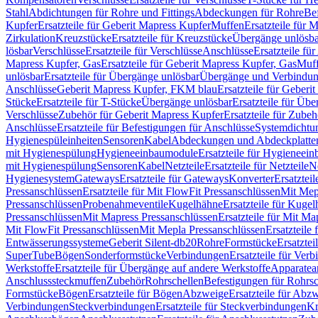
Stahl
Abdichtungen für Rohre und Fittings
Abdeckungen für Rohre
Be
Kupfer
Ersatzteile für Geberit Mapress Kupfer
Muffen
Ersatzteile für 
Zirkulation
Kreuzstücke
Ersatzteile für Kreuzstücke
Übergänge unlösba
lösbar
Verschlüsse
Ersatzteile für Verschlüsse
Anschlüsse
Ersatzteile fü
Mapress Kupfer, Gas
Ersatzteile für Geberit Mapress Kupfer, Gas
Muf
unlösbar
Ersatzteile für Übergänge unlösbar
Übergänge und Verbindun
Anschlüsse
Geberit Mapress Kupfer, FKM blau
Ersatzteile für Geber
Stücke
Ersatzteile für T-Stücke
Übergänge unlösbar
Ersatzteile für Üb
Verschlüsse
Zubehör für Geberit Mapress Kupfer
Ersatzteile für Zube
Anschlüsse
Ersatzteile für Befestigungen für Anschlüsse
Systemdichtu
Hygienespüleinheiten
Sensoren
Kabel
Abdeckungen und Abdeckplatte
mit Hygienespülung
Hygieneeinbaumodule
Ersatzteile für Hygieneei
mit Hygienespülung
Sensoren
Kabel
Netzteile
Ersatzteile für Netzteile
N
Hygienesystem
Gateways
Ersatzteile für Gateways
Konverter
Ersatzteil
Pressanschlüssen
Ersatzteile für Mit FlowFit Pressanschlüssen
Mit Mep
Pressanschlüssen
Probenahmeventile
Kugelhähne
Ersatzteile für Kuge
Pressanschlüssen
Mit Mapress Pressanschlüssen
Ersatzteile für Mit Ma
Mit FlowFit Pressanschlüssen
Mit Mepla Pressanschlüssen
Ersatzteile
Entwässerungssysteme
Geberit Silent-db20
Rohre
Formstücke
Ersatztei
SuperTube
Bögen
Sonderformstücke
Verbindungen
Ersatzteile für Ver
Werkstoffe
Ersatzteile für Übergänge auf andere Werkstoffe
Apparatea
Anschlusssteckmuffen
Zubehör
Rohrschellen
Befestigungen für Rohrsc
Formstücke
Bögen
Ersatzteile für Bögen
Abzweige
Ersatzteile für Abz
Verbindungen
Steckverbindungen
Ersatzteile für Steckverbindungen
Kr