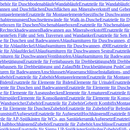
Zubehör für Duschbodenabläufe
Wandabläufe
Ersatzteile für Wandabläufe
wannen und Duschflächen
Duschflächen aus Mineralwerkstoff und Geberi
ntagelemente
Ersatzteile für Montagelemente
Spezifische Duschwanne
schabtrennungen
Duschseitenwände für Walk-in-Dusche
Ersatzteile für
lageboxen für Duschen
Nischenablageboxen
Ersatzteile für Nischenabla
ür Rechteckbadewannen
Badewannen aus Mineralwerkstoff
Ersatzteile f
mente
Sets Füße und Sets Traversen und Wandanker
Ersatzteile für Set
se für Duschen und Badewannen
Ablaufgarnituren für Duschwannen, 
ile für Ablaufdeckel
Ablaufgarnituren für Duschwannen, d90
Ersatzteil
ile für Ablaufdeckel
Ablaufgarnituren für Duschwannen Sestra
Ersatztei
rnituren für Duschwannen
Ventilstopfen
Ablaufgarnituren für Badewann
rehbetätigung
Ersatzteile für Fertigbausets für Drehbetätigung
Mit Drehbe
rtigbausets für Drehbetätigung und Zulauf
Mit Druckbetätigung PushCon
ituren für Badewannen
Anschlusssets
Wasseranschlüsse
Installations- un
ubehör
Ersatzteile für Zubehör
Montageelemente
Ersatzteile für Montag
Bidets
Ersatzteile für Elemente für Bidets
Elemente für Urinale
Ersatztei
mente für Duschen und Badewannen
Ersatzteile für Elemente für Dus
ile für Elemente für Ausgussbecken
Elemente für Armaturen
Ersatzteile 
hirrspüler
Elemente für Konsollasten
Ersatzteile für Elemente für Konso
r Wandspeicher
Zubehör
Ersatzteile für Zubehör
Geberit Kombifix
Montag
le für Elemente für Duschen
Zubehör
Ersatzteile für Zubehör
Für Befesti
unststoff
Aufgesetzt
Ersatzteile für Aufgesetzt
Hochhängend
Ersatzteile
eile für AP-Spülkästen für WCs, aus Sanitärkeramik
Aufgesetzt
Ersatztei
nd halbhochhängend
Zubehör
Ersatzteile für Zubehör
Anschlüsse
Ersatztei
pülkästen
Ersatzteile für Sigma UP-Spülkästen
Spülrohre
Zubehör
Füll- 