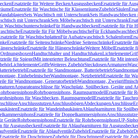
Becken
Ersatzteile für Weitere Becken
Ausgussbecken
Ersatzteile für Au
nräume
Ersatzteile für Waschtische für Klassenräume
Zubehör
Säulen
Ersa
andablagen
Sets Waschtisch mit Unterschrank
Sets Handwaschbecken 
aschtisch mit Unterschrank
Sets Möbelwaschtisch mit Unterschrank
Ersa
für Waschtischunterschränke
Für Handwaschbecken
Ersatzteile für Für
aschtische
Ersatzteile für Für Möbelwaschtische
Für Eckhandwaschbec
rsatzteile für Waschtischplatten
Für Aufsatzwaschtisch Schalenform
Ers
änke
Ersatzteile für Seitenschränke
Niedrige Seitenschränke
Ersatzteile f
ängeschränke
Ersatzteile für Hängeschränke
Weitere Möbel
Ersatzteile 
d Ordnungsboxen
Handtuchhalter und Handtuchhaken
Lichtelemente
Grif
tzteile für Spiegel
Mit integrierter Beleuchtung
Ersatzteile für Mit integr
behör
Lichtelemente
Griffe
Weiteres Zubehör
Steckdosen
Armaturen
Wasc
tteriebetrieb
Ersatzteile für Standmontage, Batteriebetrieb
Standmontage
dmontage, Einhebelmischer
Wandmontage, Netzbetrieb
Ersatzteile für W
teile für Wandmontage, Generatorbetrieb
Wandmontage, Zweigriffmisch
rmaturen
Apparateanschlüsse für Waschplatz, Spülbecken, Geräte und 
 Rohrbogensiphons
Rohrbogensiphons, Raumsparmodell
Ersatzteile für
rohrsiphons für Waschbecken, Raumsparmodell
Ersatzteile für Tauch
nschlüsse
Anschlussstutzen
Anschlussbögen
Abdeckungen
Anschlüsse
Er
aukästen
Ersatzteile für Wandeinbaukästen
Ablaufgarnituren für Spülb
elkammersiphons
Ersatzteile für Doppelkammersiphons
Anschlussstutz
für Geräte
Rohrbogensiphons
Ersatzteile für Rohrbogensiphons
UP-Sipho
en für Ausgussbecken
Ersatzteile für Ablaufgarnituren für Ausgussbecke
ufventile
Ersatzteile für Ablaufventile
Zubehör
Ersatzteile für Zubehör
D
Ersatzteile für Duschrinnen
Zubehör für Duschrinnen
Ersatzteile für Zu