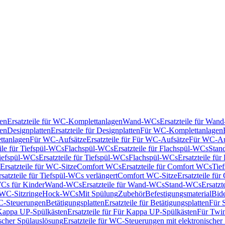
en
Ersatzteile für WC-Komplettanlagen
Wand-WCs
Ersatzteile für Wa
ken
Designplatten
Ersatzteile für Designplatten
Für WC-Komplettanlagen
tanlagen
Für WC-Aufsätze
Ersatzteile für Für WC-Aufsätze
Für WC-Au
eile für Tiefspül-WCs
Flachspül-WCs
Ersatzteile für Flachspül-WCs
Stan
iefspül-WCs
Ersatzteile für Tiefspül-WCs
Flachspül-WCs
Ersatzteile fü
Ersatzteile für WC-Sitze
Comfort WCs
Ersatzteile für Comfort WCs
Tie
rsatzteile für Tiefspül-WCs verlängert
Comfort WC-Sitze
Ersatzteile fü
WCs für Kinder
Wand-WCs
Ersatzteile für Wand-WCs
Stand-WCs
Ersatzt
r WC-Sitzringe
Hock-WCs
Mit Spülung
Zubehör
Befestigungsmaterial
Bide
C-Steuerungen
Betätigungsplatten
Ersatzteile für Betätigungsplatten
Für 
Kappa UP-Spülkästen
Ersatzteile für Für Kappa UP-Spülkästen
Für Twin
scher Spülauslösung
Ersatzteile für WC-Steuerungen mit elektronischer