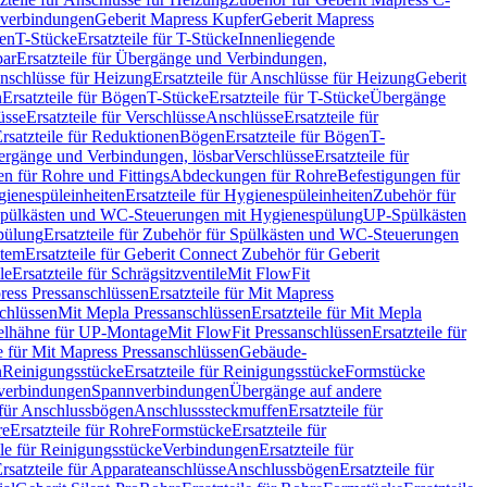
hverbindungen
Geberit Mapress Kupfer
Geberit Mapress
gen
T-Stücke
Ersatzteile für T-Stücke
Innenliegende
bar
Ersatzteile für Übergänge und Verbindungen,
nschlüsse für Heizung
Ersatzteile für Anschlüsse für Heizung
Geberit
n
Ersatzteile für Bögen
T-Stücke
Ersatzteile für T-Stücke
Übergänge
üsse
Ersatzteile für Verschlüsse
Anschlüsse
Ersatzteile für
rsatzteile für Reduktionen
Bögen
Ersatzteile für Bögen
T-
bergänge und Verbindungen, lösbar
Verschlüsse
Ersatzteile für
n für Rohre und Fittings
Abdeckungen für Rohre
Befestigungen für
ienespüleinheiten
Ersatzteile für Hygienespüleinheiten
Zubehör für
r Spülkästen und WC-Steuerungen mit Hygienespülung
UP-Spülkästen
pülung
Ersatzteile für Zubehör für Spülkästen und WC-Steuerungen
stem
Ersatzteile für Geberit Connect Zubehör für Geberit
le
Ersatzteile für Schrägsitzventile
Mit FlowFit
ress Pressanschlüssen
Ersatzteile für Mit Mapress
schlüssen
Mit Mepla Pressanschlüssen
Ersatzteile für Mit Mepla
gelhähne für UP-Montage
Mit FlowFit Pressanschlüssen
Ersatzteile für
le für Mit Mapress Pressanschlüssen
Gebäude-
n
Reinigungsstücke
Ersatzteile für Reinigungsstücke
Formstücke
ckverbindungen
Spannverbindungen
Übergänge auf andere
e für Anschlussbögen
Anschlusssteckmuffen
Ersatzteile für
re
Ersatzteile für Rohre
Formstücke
Ersatzteile für
ile für Reinigungsstücke
Verbindungen
Ersatzteile für
rsatzteile für Apparateanschlüsse
Anschlussbögen
Ersatzteile für