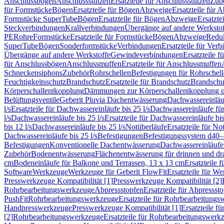
Anschlussbögen
Anschlussstutzen
Ersatzteile für Anschlussstutzen
Zub
für Formstücke
Bögen
Ersatzteile für Bögen
Abzweige
Ersatzteile für 
Formstücke SuperTube
Bögen
Ersatzteile für Bögen
Abzweige
Ersatzte
Steckverbindungen
Krallverbindungen
Übergänge auf andere Werksto
PE
Rohre
Formstücke
Ersatzteile für Formstücke
Bögen
Abzweige
Redu
SuperTube
Bögen
Sonderformstücke
Verbindungen
Ersatzteile für Ver
Übergänge auf andere Werkstoffe
Gewindeverbindungen
Ersatzteile 
für Anschlussbögen
Anschlussmuffen
Ersatzteile für Anschlussmuffen
Schneckensiphons
Zubehör
Rohrschellen
Befestigungen für Rohrschel
Feuchtigkeitsschutz
Brandschutz
Ersatzteile für Brandschutz
Brandschu
Körperschallentkopplung
Dämmungen zur Körperschallentkopplung 
Belüftungsventile
Geberit Pluvia Dachentwässerung
Dachwassereinläu
l/s
Ersatzteile für Dachwassereinläufe bis 25 l/s
Dachwassereinläufe fü
l/s
Dachwassereinläufe bis 25 l/s
Ersatzteile für Dachwassereinläufe bis
bis 12 l/s
Dachwassereinläufe bis 25 l/s
Notüberläufe
Ersatzteile für No
Dachwassereinläufe bis 25 l/s
Befestigungen
Befestigungssystem d40
Befestigungen
Konventionelle Dachentwässerung
Dachwassereinläufe
Zubehör
Bodenentwässerung
Flächenentwässerung für drinnen und d
cm
Bodeneinläufe für Balkone und Terrassen, 13 x 13 cm
Ersatzteile 
Software
Werkzeuge
Werkzeuge für Geberit FlowFit
Ersatzteile für W
Presswerkzeuge Kompatibilität [1]
Presswerkzeuge Kompatibilität [2]
Rohrbearbeitungswerkzeuge
Abpressstopfen
Ersatzteile für Abpressst
PushFit
Rohrbearbeitungswerkzeuge
Ersatzteile für Rohrbearbeitung
Handpresswerkzeuge
Presswerkzeuge Kompatibilität [1]
Ersatzteile f
[2]
Rohrbearbeitungswerkzeuge
Ersatzteile für Rohrbearbeitungswerk