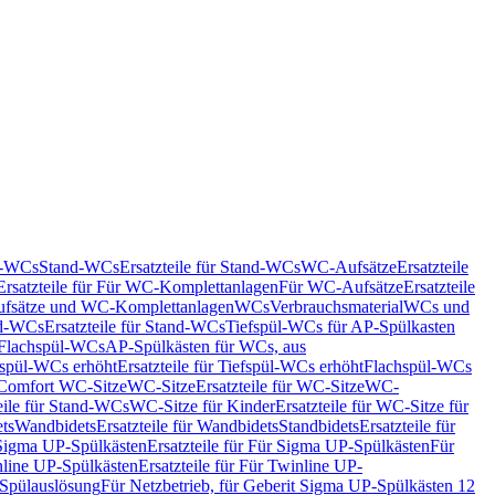
nd-WCs
Stand-WCs
Ersatzteile für Stand-WCs
WC-Aufsätze
Ersatzteile
Ersatzteile für Für WC-Komplettanlagen
Für WC-Aufsätze
Ersatzteile
fsätze und WC-Komplettanlagen
WCs
Verbrauchsmaterial
WCs und
d-WCs
Ersatzteile für Stand-WCs
Tiefspül-WCs für AP-Spülkasten
r Flachspül-WCs
AP-Spülkästen für WCs, aus
fspül-WCs erhöht
Ersatzteile für Tiefspül-WCs erhöht
Flachspül-WCs
r Comfort WC-Sitze
WC-Sitze
Ersatzteile für WC-Sitze
WC-
eile für Stand-WCs
WC-Sitze für Kinder
Ersatzteile für WC-Sitze für
ts
Wandbidets
Ersatzteile für Wandbidets
Standbidets
Ersatzteile für
Sigma UP-Spülkästen
Ersatzteile für Für Sigma UP-Spülkästen
Für
line UP-Spülkästen
Ersatzteile für Für Twinline UP-
 Spülauslösung
Für Netzbetrieb, für Geberit Sigma UP-Spülkästen 12