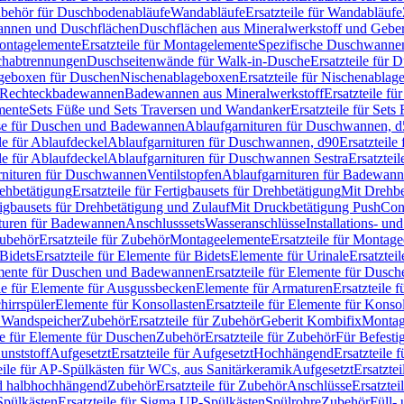
Zubehör für Duschbodenabläufe
Wandabläufe
Ersatzteile für Wandabläufe
wannen und Duschflächen
Duschflächen aus Mineralwerkstoff und Geberi
ntagelemente
Ersatzteile für Montagelemente
Spezifische Duschwanne
schabtrennungen
Duschseitenwände für Walk-in-Dusche
Ersatzteile für
lageboxen für Duschen
Nischenablageboxen
Ersatzteile für Nischenabla
ür Rechteckbadewannen
Badewannen aus Mineralwerkstoff
Ersatzteile f
mente
Sets Füße und Sets Traversen und Wandanker
Ersatzteile für Set
se für Duschen und Badewannen
Ablaufgarnituren für Duschwannen, 
ile für Ablaufdeckel
Ablaufgarnituren für Duschwannen, d90
Ersatzteil
ile für Ablaufdeckel
Ablaufgarnituren für Duschwannen Sestra
Ersatztei
rnituren für Duschwannen
Ventilstopfen
Ablaufgarnituren für Badewann
rehbetätigung
Ersatzteile für Fertigbausets für Drehbetätigung
Mit Drehbe
rtigbausets für Drehbetätigung und Zulauf
Mit Druckbetätigung PushCon
ituren für Badewannen
Anschlusssets
Wasseranschlüsse
Installations- un
ubehör
Ersatzteile für Zubehör
Montageelemente
Ersatzteile für Montag
Bidets
Ersatzteile für Elemente für Bidets
Elemente für Urinale
Ersatztei
mente für Duschen und Badewannen
Ersatzteile für Elemente für Dus
ile für Elemente für Ausgussbecken
Elemente für Armaturen
Ersatzteile 
hirrspüler
Elemente für Konsollasten
Ersatzteile für Elemente für Konso
r Wandspeicher
Zubehör
Ersatzteile für Zubehör
Geberit Kombifix
Montag
le für Elemente für Duschen
Zubehör
Ersatzteile für Zubehör
Für Befesti
unststoff
Aufgesetzt
Ersatzteile für Aufgesetzt
Hochhängend
Ersatzteile
eile für AP-Spülkästen für WCs, aus Sanitärkeramik
Aufgesetzt
Ersatztei
nd halbhochhängend
Zubehör
Ersatzteile für Zubehör
Anschlüsse
Ersatztei
pülkästen
Ersatzteile für Sigma UP-Spülkästen
Spülrohre
Zubehör
Füll- 