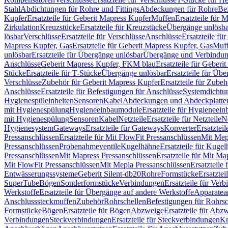
Stahl
Abdichtungen für Rohre und Fittings
Abdeckungen für Rohre
Be
Kupfer
Ersatzteile für Geberit Mapress Kupfer
Muffen
Ersatzteile für 
Zirkulation
Kreuzstücke
Ersatzteile für Kreuzstücke
Übergänge unlösba
lösbar
Verschlüsse
Ersatzteile für Verschlüsse
Anschlüsse
Ersatzteile fü
Mapress Kupfer, Gas
Ersatzteile für Geberit Mapress Kupfer, Gas
Muf
unlösbar
Ersatzteile für Übergänge unlösbar
Übergänge und Verbindun
Anschlüsse
Geberit Mapress Kupfer, FKM blau
Ersatzteile für Geber
Stücke
Ersatzteile für T-Stücke
Übergänge unlösbar
Ersatzteile für Üb
Verschlüsse
Zubehör für Geberit Mapress Kupfer
Ersatzteile für Zube
Anschlüsse
Ersatzteile für Befestigungen für Anschlüsse
Systemdichtu
Hygienespüleinheiten
Sensoren
Kabel
Abdeckungen und Abdeckplatte
mit Hygienespülung
Hygieneeinbaumodule
Ersatzteile für Hygieneei
mit Hygienespülung
Sensoren
Kabel
Netzteile
Ersatzteile für Netzteile
N
Hygienesystem
Gateways
Ersatzteile für Gateways
Konverter
Ersatzteil
Pressanschlüssen
Ersatzteile für Mit FlowFit Pressanschlüssen
Mit Mep
Pressanschlüssen
Probenahmeventile
Kugelhähne
Ersatzteile für Kuge
Pressanschlüssen
Mit Mapress Pressanschlüssen
Ersatzteile für Mit Ma
Mit FlowFit Pressanschlüssen
Mit Mepla Pressanschlüssen
Ersatzteile
Entwässerungssysteme
Geberit Silent-db20
Rohre
Formstücke
Ersatztei
SuperTube
Bögen
Sonderformstücke
Verbindungen
Ersatzteile für Ver
Werkstoffe
Ersatzteile für Übergänge auf andere Werkstoffe
Apparatea
Anschlusssteckmuffen
Zubehör
Rohrschellen
Befestigungen für Rohrsc
Formstücke
Bögen
Ersatzteile für Bögen
Abzweige
Ersatzteile für Abz
Verbindungen
Steckverbindungen
Ersatzteile für Steckverbindungen
Kr