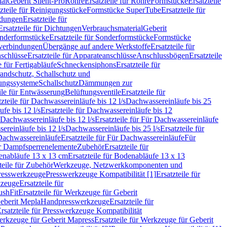
ial
Geberit Silent-Pro
Rohre
Ersatzteile für Rohre
Formstücke
Ersatzteile
zteile für Reinigungsstücke
Formstücke SuperTube
Ersatzteile für
ndungen
Ersatzteile für
Ersatzteile für Dichtungen
Verbrauchsmaterial
Geberit
nderformstücke
Ersatzteile für Sonderformstücke
Formstücke
ckverbindungen
Übergänge auf andere Werkstoffe
Ersatzteile für
schlüsse
Ersatzteile für Apparateanschlüsse
Anschlussbögen
Ersatzteile
e für Fertigabläufe
Schneckensiphons
Ersatzteile für
andschutz, Schallschutz und
rungssysteme
Schallschutz
Dämmungen zur
ile für Entwässerung
Belüftungsventile
Ersatzteile für
tzteile für Dachwassereinläufe bis 12 l/s
Dachwassereinläufe bis 25
fe bis 12 l/s
Ersatzteile für Dachwassereinläufe bis 12
Dachwassereinläufe bis 12 l/s
Ersatzteile für Für Dachwassereinläufe
ereinläufe bis 12 l/s
Dachwassereinläufe bis 25 l/s
Ersatzteile für
Dachwassereinläufe
Ersatzteile für Für Dachwassereinläufe
Für
für Dampfsperrenelemente
Zubehör
Ersatzteile für
nabläufe 13 x 13 cm
Ersatzteile für Bodenabläufe 13 x 13
teile für Zubehör
Werkzeuge, Netzwerkkomponenten und
presswerkzeuge
Presswerkzeuge Kompatibilität [1]
Ersatzteile für
kzeuge
Ersatzteile für
ushFit
Ersatzteile für Werkzeuge für Geberit
Geberit Mepla
Handpresswerkzeuge
Ersatzteile für
rsatzteile für Presswerkzeuge Kompatibilität
rkzeuge für Geberit Mapress
Ersatzteile für Werkzeuge für Geberit