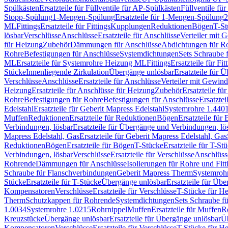
Spülkästen
Ersatzteile für Füllventile für AP-Spülkästen
Füllventile fü
Stopp-Spülung
1-Mengen-Spülung
Ersatzteile für 1-Mengen-Spülung
2
ML
Fittings
Ersatzteile für Fittings
Kupplungen
Reduktionen
Bögen
T-St
lösbar
Verschlüsse
Anschlüsse
Ersatzteile für Anschlüsse
Verteiler mit 
für Heizung
Zubehör
Dämmungen für Anschlüsse
Abdichtungen für Ro
Rohre
Befestigungen für Anschlüsse
Systemdichtungen
Sets Schraube 
ML
Ersatzteile für Systemrohre Heizung ML
Fittings
Ersatzteile für Fit
Stücke
Innenliegende Zirkulation
Übergänge unlösbar
Ersatzteile für 
Verschlüsse
Anschlüsse
Ersatzteile für Anschlüsse
Verteiler mit Gewin
Heizung
Ersatzteile für Anschlüsse für Heizung
Zubehör
Ersatzteile fü
Rohre
Befestigungen für Rohre
Befestigungen für Anschlüsse
Ersatzte
Edelstahl
Ersatzteile für Geberit Mapress Edelstahl
Systemrohre 1.440
Muffen
Reduktionen
Ersatzteile für Reduktionen
Bögen
Ersatzteile für
Verbindungen, lösbar
Ersatzteile für Übergänge und Verbindungen, lö
Mapress Edelstahl, Gas
Ersatzteile für Geberit Mapress Edelstahl, Gas
Reduktionen
Bögen
Ersatzteile für Bögen
T-Stücke
Ersatzteile für T-St
Verbindungen, lösbar
Verschlüsse
Ersatzteile für Verschlüsse
Anschlüss
Rohrende
Dämmungen für Anschlüsse
Isolierungen für Rohre und Fitt
Schraube für Flanschverbindungen
Geberit Mapress Therm
Systemroh
Stücke
Ersatzteile für T-Stücke
Übergänge unlösbar
Ersatzteile für Üb
Kompensatoren
Verschlüsse
Ersatzteile für Verschlüsse
T-Stücke für H
Therm
Schutzkappen für Rohrende
Systemdichtungen
Sets Schraube f
1.0034
Systemrohre 1.0215
Rohrnippel
Muffen
Ersatzteile für Muffen
R
Kreuzstücke
Übergänge unlösbar
Ersatzteile für Übergänge unlösbar
Üb
Kompensatoren
Verschlüsse
Ersatzteile für Verschlüsse
T-Stücke für H