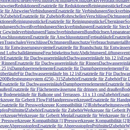
ehör
Rohrschellen
Verschlüsse
Dichtungen
Schutzdeckel
Verbrauchsmater
Abzweige
Reduktionen
Ersatzteile für Reduktionen
Reinigungsstücke
Ersat
ile für Abzweige
Verbindungen
Ersatzteile für Verbindungen
Steckverbi
ffe
Zubehör
Ersatzteile für Zubehör
Rohrschellen
Verschlüsse
Dichtungen
ktionen
Reinigungsstücke
Ersatzteile für Reinigungsstücke
Übergänge
So
bindungen
Schweißverbindungen
Steckverbindungen
Ersatzteile für Ste
für Gewindeverbindungen
Flanschverbindungen
Bundbüchsen
Apparatean
Anschlussstutzen
Ersatzteile für Anschlussstutzen
Fertigabläufe
Ersatzteil
len
Tragschalen
Verschlüsse
Dichtungen
Bauschutze
Verbrauchsmaterial
Br
tz für Entwässerungssysteme
Ersatzteile für Brandschutz für Entwässe
und Luftschalldämmung
Feuchtigkeitsschutz
Abdichtungen
Lüftungsvent
fe
Ersatzteile für Dachwassereinläufe
Dachwassereinläufe bis 12 l/s
Ersa
r Rinnen
Ersatzteile für Dachwassereinläufe für Rinnen
Dachwassereinläu
 25 l/s
Dampfsperrenelemente
Ersatzteile für Dampfsperrenelemente
Für 
tüberläufe
Für Dachwassereinläufe bis 12 l/s
Ersatzteile für Für Dachwass
–200
Befestigungssystem d250–315
Zubehör
Ersatzteile für Zubehör
Für 
Ersatzteile für Dachwassereinläufe
Dampfsperrenelemente
Ersatzteile 
raußen
Ersatzteile für Flächenentwässerung für drinnen und draußen
Bode
für Bodeneinläufe für Balkone und Terrassen, 13 x 13 cm
Zubehör
Ersatz
erkzeuge für Geberit FlowFit
Handpresswerkzeuge
Ersatzteile für Hand
Ersatzteile für Presswerkzeuge Kompatibilität [2]
Rohrbearbeitungswer
opfen
Prüfmittel
Zubehör
Ersatzteile für Zubehör
Werkzeuge für Geberit P
swerkzeuge
Werkzeuge für Geberit Mepla
Ersatzteile für Werkzeuge für 
ür Presswerkzeuge Kompatibilität [1]
Presswerkzeuge Kompatibilität [2]
E
zeuge
Abpressstopfen
Ersatzteile für Abpressstopfen
Prüfmittel
Zubehör
We