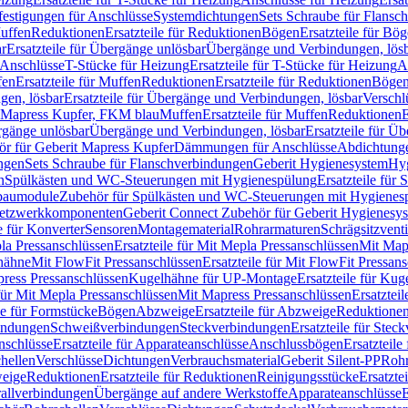
festigungen für Anschlüsse
Systemdichtungen
Sets Schraube für Flansc
Muffen
Reduktionen
Ersatzteile für Reduktionen
Bögen
Ersatzteile für Bö
r
Ersatzteile für Übergänge unlösbar
Übergänge und Verbindungen, lös
r Anschlüsse
T-Stücke für Heizung
Ersatzteile für T-Stücke für Heizung
A
fen
Ersatzteile für Muffen
Reduktionen
Ersatzteile für Reduktionen
Böge
gen, lösbar
Ersatzteile für Übergänge und Verbindungen, lösbar
Verschl
it Mapress Kupfer, FKM blau
Muffen
Ersatzteile für Muffen
Reduktionen
E
ergänge unlösbar
Übergänge und Verbindungen, lösbar
Ersatzteile für Ü
hör für Geberit Mapress Kupfer
Dämmungen für Anschlüsse
Abdichtunge
ngen
Sets Schraube für Flanschverbindungen
Geberit Hygienesystem
Hyg
n
Spülkästen und WC-Steuerungen mit Hygienespülung
Ersatzteile fü
nbaumodule
Zubehör für Spülkästen und WC-Steuerungen mit Hygienes
etzwerkkomponenten
Geberit Connect Zubehör für Geberit Hygienesy
e für Konverter
Sensoren
Montagematerial
Rohrarmaturen
Schrägsitzventi
la Pressanschlüssen
Ersatzteile für Mit Mepla Pressanschlüssen
Mit Map
lhähne
Mit FlowFit Pressanschlüssen
Ersatzteile für Mit FlowFit Pressan
press Pressanschlüssen
Kugelhähne für UP-Montage
Ersatzteile für Ku
 für Mit Mepla Pressanschlüssen
Mit Mapress Pressanschlüssen
Ersatztei
le für Formstücke
Bögen
Abzweige
Ersatzteile für Abzweige
Reduktione
bindungen
Schweißverbindungen
Steckverbindungen
Ersatzteile für Ste
nschlüsse
Ersatzteile für Apparateanschlüsse
Anschlussbögen
Ersatzteil
hellen
Verschlüsse
Dichtungen
Verbrauchsmaterial
Geberit Silent-PP
Roh
weige
Reduktionen
Ersatzteile für Reduktionen
Reinigungsstücke
Ersatzte
allverbindungen
Übergänge auf andere Werkstoffe
Apparateanschlüsse
E