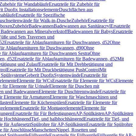
Zubehör für Wandabläufe
Ersatzteile für Zubehör für
t Duofix Installationselemente
Duschflächen aus
nabläufe
Ersatzteile für Spezifische
 Duschseitenwände für Walk-in-Dusche
Zubehör
Ersatzteile für
geboxen
Zubehör
Badewannen
Badewannen aus Sanitäracryl
Ersatzteile
ür Badewannen aus Mineralwerkstoff
Badewannen für Babys
Ersatzteile
s Füße und Sets Traversen und
d52
Ersatzteile für Ablaufgarnituren für Duschwannen, d52
Ohne
e für Ablaufgarnituren für Duschwannen, d90
Ohne
le für Ablaufgarnituren für Duschwannen Sestra
Ohne
en, d52
Ersatzteile für Ablaufgarnituren für Badewannen, d52
Mit
tätigung und Zulauf
Ersatzteile für Mit Drehbetätigung und
trol
Ersatzteile für Mit Druckbetätigung PushControl
Mit
d Spülsysteme
Geberit Duofix
Systemwände
Ersatzteile für
eelemente
Elemente für WCs
Ersatzteile für Elemente für WCs
Elemente
le für Elemente für Urinale
Elemente für Duschen mit
chen und Badewannen
Elemente für Duschtrennwände
Ersatzteile für
für Elemente für Armaturen
Elemente für Waschmaschinen und
llasten
Elemente für Küchenspülen
Ersatzteile für Elemente für
eelemente
Ersatzteile für Montageelemente
Elemente für
gungen
Ersatzteile für Für Befestigungen
AP-Spülkästen
AP-Spülkästen
 für Hochhängend
Tief- und halbhochhängend
Ersatzteile für Tief- und
le für Aufgesetzt
Spülrohre für AP-Spülkästen
Ersatzteile für Spülrohre
le für Anschlüsse
Manschetten
Nippel, Rosetten und
und Spülventile
Füllventile
Ersatzteile für Füllventile
Füllventile für AP-