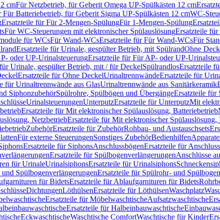
12 cm
Für Netzbetrieb, für Geberit Omega UP-Spülkästen 12 cm
Ersatzt
ür Für Batteriebetrieb, für Geberit Sigma UP-Spülkästen 12 cm
WC-Steue
g
Ersatzteile für Für 2-Mengen-Spülung
Für 1-Mengen-Spülung
Ersatzte
ts
Für WC-Steuerungen mit elektronischer Spülauslösung
Ersatzteile f
ärmodule für WCs
Für Wand-WCs
Ersatzteile für Für Wand-WCs
Für Sta
ülrand
Ersatzteile für Urinale, gespülter Betrieb, mit Spülrand
Ohne Deck
P- oder UP-Urinalsteuerung
Ersatzteile für Für AP- oder UP-Urinalste
 für Urinale, gespülter Betrieb, mit / für Deckel
Spülrandlos
Ersatzteile f
eckel
Ersatzteile für Ohne Deckel
Urinaltrennwände
Ersatzteile für Uri
le für Urinaltrennwände aus Glas
Urinaltrennwände aus Sanitärkeramik
nd Siphonzubehör
Spülrohre, Spülbögen und Übergänge
Ersatzteile fü
schlüsse
Urinalsteuerungen
Unterputz
Ersatzteile für Unterputz
Mit elekt
betrieb
Ersatzteile für Mit elektronischer Spülauslösung, Batteriebetrieb
auslösung, Netzbetrieb
Ersatzteile für Mit elektronischer Spülauslösung,
iebetrieb
Zubehör
Ersatzteile für Zubehör
Rohbau- und Austauschsets
Ers
atten
Für externe Steuerungen
Sonstiges Zubehör
Bedienhilfen
Apparate
Siphons
Ersatzteile für Siphons
Anschlussbögen
Ersatzteile für Anschlu
verlängerungen
Ersatzteile für Spülbogenverlängerungen
Anschlüsse a
ren für Urinale
Urinalsiphons
Ersatzteile für Urinalsiphons
Schneckensip
- und Spülbogenverlängerungen
Ersatzteile für Spülrohr- und Spülbog
fgarnituren für Bidets
Ersatzteile für Ablaufgarnituren für Bidets
Rohrb
schlüsse
Dichtungen
Löthülsen
Ersatzteile für Löthülsen
Waschplatz
Wasc
elwaschtische
Ersatzteile für Möbelwaschtische
Aufsatzwaschtische
Ers
albeinbauwaschtische
Ersatzteile für Halbeinbauwaschtische
Einbauwasc
htische
Eckwaschtische
Waschtische Comfort
Waschtische für Kinder
Ers