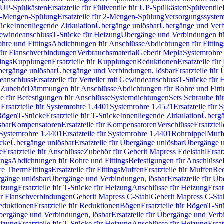
r UP-Spülkästen
Ersatzteile für Füllventile für UP-Spülkästen
Spülventile
-Mengen-Spülung
Ersatzteile für 2-Mengen-Spülung
Versorgungssyste
ücke
Innenliegende Zirkulation
Übergänge unlösbar
Übergänge und Verb
Gewindeanschluss
T-Stücke für Heizung
Übergänge und Verbindungen fü
hre und Fittings
Abdichtungen für Anschlüsse
Abdichtungen für Fitting
für Flanschverbindungen
Verbrauchsmaterial
Geberit Mepla
Systemrohr
tings
Kupplungen
Ersatzteile für Kupplungen
Reduktionen
Ersatzteile fü
Übergänge unlösbar
Übergänge und Verbindungen, lösbar
Ersatzteile fü
deanschluss
Ersatzteile für Verteiler mit Gewindeanschluss
T-Stücke für 
r Zubehör
Dämmungen für Anschlüsse
Abdichtungen für Rohre und Fitti
ile für Befestigungen für Anschlüsse
Systemdichtungen
Sets Schraube fü
1
Ersatzteile für Systemrohre 1.4401
Systemrohre 1.4521
Ersatzteile für
 Bögen
T-Stücke
Ersatzteile für T-Stücke
Innenliegende Zirkulation
Übergä
sbar
Kompensatoren
Ersatzteile für Kompensatoren
Verschlüsse
Ersatztei
Systemrohre 1.4401
Ersatzteile für Systemrohre 1.4401
Rohrnippel
Muff
ücke
Übergänge unlösbar
Ersatzteile für Übergänge unlösbar
Übergänge u
e
Ersatzteile für Anschlüsse
Zubehör für Geberit Mapress Edelstahl
Ersat
ings
Abdichtungen für Rohre und Fittings
Befestigungen für Anschlüsse
re Therm
Fittings
Ersatzteile für Fittings
Muffen
Ersatzteile für Muffen
Re
ergänge unlösbar
Übergänge und Verbindungen, lösbar
Ersatzteile für Ü
eizung
Ersatzteile für T-Stücke für Heizung
Anschlüsse für Heizung
Ersat
ür Flanschverbindungen
Geberit Mapress C-Stahl
Geberit Mapress C-Sta
eduktionen
Ersatzteile für Reduktionen
Bögen
Ersatzteile für Bögen
T-St
ergänge und Verbindungen, lösbar
Ersatzteile für Übergänge und Verb
eizung
Ersatzteile für T-Stücke für Heizung
Anschlüsse für Heizung
Ersat