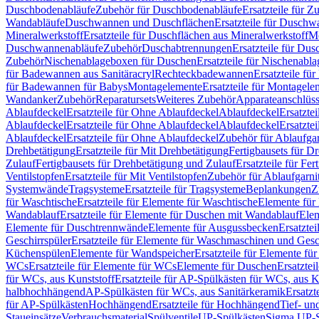
Duschbodenabläufe
Zubehör für Duschbodenabläufe
Ersatzteile für 
Wandabläufe
Duschwannen und Duschflächen
Ersatzteile für Dusch
Mineralwerkstoff
Ersatzteile für Duschflächen aus Mineralwerkstoff
Mo
Duschwannenabläufe
Zubehör
Duschabtrennungen
Ersatzteile für Du
Zubehör
Nischenablageboxen für Duschen
Ersatzteile für Nischenab
für Badewannen aus Sanitäracryl
Rechteckbadewannen
Ersatzteile f
für Badewannen für Babys
Montagelemente
Ersatzteile für Montagele
Wandanker
Zubehör
Reparatursets
Weiteres Zubehör
Apparateanschlüs
Ablaufdeckel
Ersatzteile für Ohne Ablaufdeckel
Ablaufdeckel
Ersatzte
Ablaufdeckel
Ersatzteile für Ohne Ablaufdeckel
Ablaufdeckel
Ersatzte
Ablaufdeckel
Ersatzteile für Ohne Ablaufdeckel
Zubehör für Ablaufga
Drehbetätigung
Ersatzteile für Mit Drehbetätigung
Fertigbausets für D
Zulauf
Fertigbausets für Drehbetätigung und Zulauf
Ersatzteile für Fe
Ventilstopfen
Ersatzteile für Mit Ventilstopfen
Zubehör für Ablaufgarn
Systemwände
Tragsysteme
Ersatzteile für Tragsysteme
Beplankungen
Z
für Waschtische
Ersatzteile für Elemente für Waschtische
Elemente für 
Wandablauf
Ersatzteile für Elemente für Duschen mit Wandablauf
Ele
Elemente für Duschtrennwände
Elemente für Ausgussbecken
Ersatzte
Geschirrspüler
Ersatzteile für Elemente für Waschmaschinen und Gesc
Küchenspülen
Elemente für Wandspeicher
Ersatzteile für Elemente fü
WCs
Ersatzteile für Elemente für WCs
Elemente für Duschen
Ersatztei
für WCs, aus Kunststoff
Ersatzteile für AP-Spülkästen für WCs, aus K
halbhochhängend
AP-Spülkästen für WCs, aus Sanitärkeramik
Ersatzt
für AP-Spülkästen
Hochhängend
Ersatzteile für Hochhängend
Tief- u
Staueinsätze
Verbrauchsmaterial
Spülventile
UP-Spülkästen
Sigma UP-S