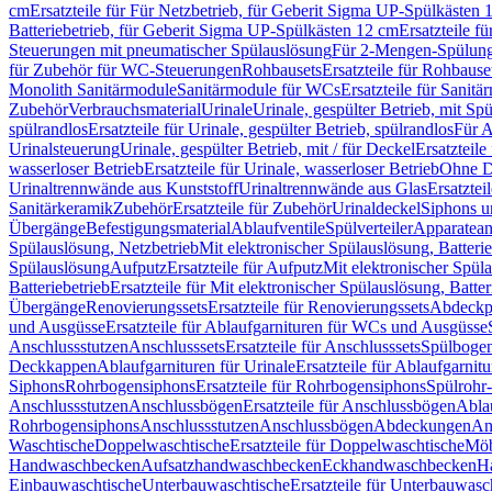
cm
Ersatzteile für Für Netzbetrieb, für Geberit Sigma UP-Spülkästen 
Batteriebetrieb, für Geberit Sigma UP-Spülkästen 12 cm
Ersatzteile f
Steuerungen mit pneumatischer Spülauslösung
Für 2-Mengen-Spülun
für Zubehör für WC-Steuerungen
Rohbausets
Ersatzteile für Rohbause
Monolith Sanitärmodule
Sanitärmodule für WCs
Ersatzteile für Sanit
Zubehör
Verbrauchsmaterial
Urinale
Urinale, gespülter Betrieb, mit Sp
spülrandlos
Ersatzteile für Urinale, gespülter Betrieb, spülrandlos
Für A
Urinalsteuerung
Urinale, gespülter Betrieb, mit / für Deckel
Ersatzteile
wasserloser Betrieb
Ersatzteile für Urinale, wasserloser Betrieb
Ohne D
Urinaltrennwände aus Kunststoff
Urinaltrennwände aus Glas
Ersatztei
Sanitärkeramik
Zubehör
Ersatzteile für Zubehör
Urinaldeckel
Siphons u
Übergänge
Befestigungsmaterial
Ablaufventile
Spülverteiler
Apparatean
Spülauslösung, Netzbetrieb
Mit elektronischer Spülauslösung, Batterie
Spülauslösung
Aufputz
Ersatzteile für Aufputz
Mit elektronischer Spül
Batteriebetrieb
Ersatzteile für Mit elektronischer Spülauslösung, Batter
Übergänge
Renovierungssets
Ersatzteile für Renovierungssets
Abdeckpl
und Ausgüsse
Ersatzteile für Ablaufgarnituren für WCs und Ausgüsse
Anschlussstutzen
Anschlusssets
Ersatzteile für Anschlusssets
Spülbogen
Deckkappen
Ablaufgarnituren für Urinale
Ersatzteile für Ablaufgarnitu
Siphons
Rohrbogensiphons
Ersatzteile für Rohrbogensiphons
Spülrohr
Anschlussstutzen
Anschlussbögen
Ersatzteile für Anschlussbögen
Ablau
Rohrbogensiphons
Anschlussstutzen
Anschlussbögen
Abdeckungen
An
Waschtische
Doppelwaschtische
Ersatzteile für Doppelwaschtische
Möb
Handwaschbecken
Aufsatzhandwaschbecken
Eckhandwaschbecken
H
Einbauwaschtische
Unterbauwaschtische
Ersatzteile für Unterbauwasc