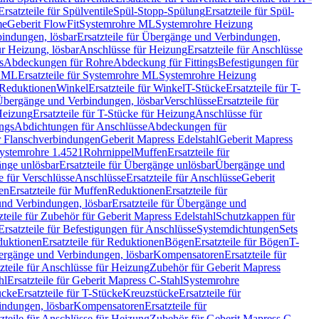
Ersatzteile für Spülventile
Spül-Stopp-Spülung
Ersatzteile für Spül-
me
Geberit FlowFit
Systemrohre ML
Systemrohre Heizung
indungen, lösbar
Ersatzteile für Übergänge und Verbindungen,
r Heizung, lösbar
Anschlüsse für Heizung
Ersatzteile für Anschlüsse
s
Abdeckungen für Rohre
Abdeckung für Fittings
Befestigungen für
e ML
Ersatzteile für Systemrohre ML
Systemrohre Heizung
r Reduktionen
Winkel
Ersatzteile für Winkel
T-Stücke
Ersatzteile für T-
r Übergänge und Verbindungen, lösbar
Verschlüsse
Ersatzteile für
Heizung
Ersatzteile für T-Stücke für Heizung
Anschlüsse für
ngs
Abdichtungen für Anschlüsse
Abdeckungen für
r Flanschverbindungen
Geberit Mapress Edelstahl
Geberit Mapress
 Systemrohre 1.4521
Rohrnippel
Muffen
Ersatzteile für
nge unlösbar
Ersatzteile für Übergänge unlösbar
Übergänge und
le für Verschlüsse
Anschlüsse
Ersatzteile für Anschlüsse
Geberit
en
Ersatzteile für Muffen
Reduktionen
Ersatzteile für
nd Verbindungen, lösbar
Ersatzteile für Übergänge und
zteile für Zubehör für Geberit Mapress Edelstahl
Schutzkappen für
Ersatzteile für Befestigungen für Anschlüsse
Systemdichtungen
Sets
duktionen
Ersatzteile für Reduktionen
Bögen
Ersatzteile für Bögen
T-
bergänge und Verbindungen, lösbar
Kompensatoren
Ersatzteile für
zteile für Anschlüsse für Heizung
Zubehör für Geberit Mapress
hl
Ersatzteile für Geberit Mapress C-Stahl
Systemrohre
ücke
Ersatzteile für T-Stücke
Kreuzstücke
Ersatzteile für
indungen, lösbar
Kompensatoren
Ersatzteile für
zteile für Anschlüsse für Heizung
Zubehör für Geberit Mapress C-