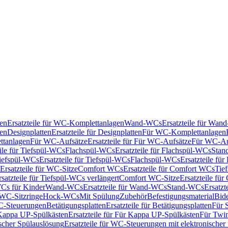
en
Ersatzteile für WC-Komplettanlagen
Wand-WCs
Ersatzteile für Wa
ken
Designplatten
Ersatzteile für Designplatten
Für WC-Komplettanlagen
tanlagen
Für WC-Aufsätze
Ersatzteile für Für WC-Aufsätze
Für WC-Au
eile für Tiefspül-WCs
Flachspül-WCs
Ersatzteile für Flachspül-WCs
Stan
iefspül-WCs
Ersatzteile für Tiefspül-WCs
Flachspül-WCs
Ersatzteile fü
Ersatzteile für WC-Sitze
Comfort WCs
Ersatzteile für Comfort WCs
Tie
rsatzteile für Tiefspül-WCs verlängert
Comfort WC-Sitze
Ersatzteile fü
WCs für Kinder
Wand-WCs
Ersatzteile für Wand-WCs
Stand-WCs
Ersatzt
r WC-Sitzringe
Hock-WCs
Mit Spülung
Zubehör
Befestigungsmaterial
Bide
C-Steuerungen
Betätigungsplatten
Ersatzteile für Betätigungsplatten
Für 
Kappa UP-Spülkästen
Ersatzteile für Für Kappa UP-Spülkästen
Für Twin
scher Spülauslösung
Ersatzteile für WC-Steuerungen mit elektronischer