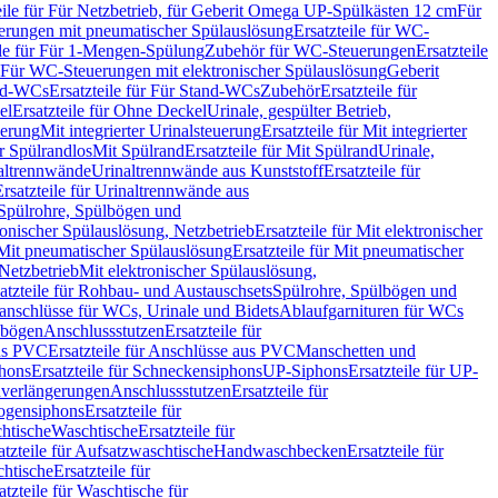
eile für Für Netzbetrieb, für Geberit Omega UP-Spülkästen 12 cm
Für
rungen mit pneumatischer Spülauslösung
Ersatzteile für WC-
ile für Für 1-Mengen-Spülung
Zubehör für WC-Steuerungen
Ersatzteile
ür Für WC-Steuerungen mit elektronischer Spülauslösung
Geberit
nd-WCs
Ersatzteile für Für Stand-WCs
Zubehör
Ersatzteile für
el
Ersatzteile für Ohne Deckel
Urinale, gespülter Betrieb,
uerung
Mit integrierter Urinalsteuerung
Ersatzteile für Mit integrierter
ür Spülrandlos
Mit Spülrand
Ersatzteile für Mit Spülrand
Urinale,
naltrennwände
Urinaltrennwände aus Kunststoff
Ersatzteile für
Ersatzteile für Urinaltrennwände aus
r Spülrohre, Spülbögen und
ronischer Spülauslösung, Netzbetrieb
Ersatzteile für Mit elektronischer
Mit pneumatischer Spülauslösung
Ersatzteile für Mit pneumatischer
 Netzbetrieb
Mit elektronischer Spülauslösung,
atzteile für Rohbau- und Austauschsets
Spülrohre, Spülbögen und
anschlüsse für WCs, Urinale und Bidets
Ablaufgarnituren für WCs
ssbögen
Anschlussstutzen
Ersatzteile für
us PVC
Ersatzteile für Anschlüsse aus PVC
Manschetten und
hons
Ersatzteile für Schneckensiphons
UP-Siphons
Ersatzteile für UP-
enverlängerungen
Anschlussstutzen
Ersatzteile für
ogensiphons
Ersatzteile für
htische
Waschtische
Ersatzteile für
atzteile für Aufsatzwaschtische
Handwaschbecken
Ersatzteile für
htische
Ersatzteile für
atzteile für Waschtische für