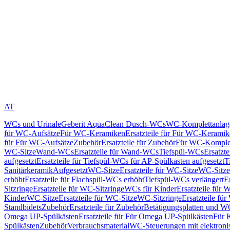
AT
WCs und Urinale
Geberit AquaClean Dusch-WCs
WC-Komplettanlag
für WC-Aufsätze
Für WC-Keramiken
Ersatzteile für Für WC-Kerami
für Für WC-Aufsätze
Zubehör
Ersatzteile für Zubehör
Für WC-Komplet
WC-Sitze
Wand-WCs
Ersatzteile für Wand-WCs
Tiefspül-WCs
Ersatzt
aufgesetzt
Ersatzteile für Tiefspül-WCs für AP-Spülkasten aufgesetzt
T
Sanitärkeramik
Aufgesetzt
WC-Sitze
Ersatzteile für WC-Sitze
WC-Sitze
erhöht
Ersatzteile für Flachspül-WCs erhöht
Tiefspül-WCs verlängert
E
Sitzringe
Ersatzteile für WC-Sitzringe
WCs für Kinder
Ersatzteile für 
Kinder
WC-Sitze
Ersatzteile für WC-Sitze
WC-Sitzringe
Ersatzteile fü
Standbidets
Zubehör
Ersatzteile für Zubehör
Betätigungsplatten und W
Omega UP-Spülkästen
Ersatzteile für Für Omega UP-Spülkästen
Für 
Spülkästen
Zubehör
Verbrauchsmaterial
WC-Steuerungen mit elektroni