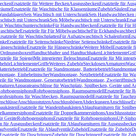
Becken
Ersatzteile für Weitere Becken
Ausgussbecken
Ersatzteile für Au
nräume
Ersatzteile für Waschtische für Klassenräume
Zubehör
Säulen
Ersa
andablagen
Sets Waschtisch mit Unterschrank
Sets Handwaschbecken 
aschtisch mit Unterschrank
Sets Möbelwaschtisch mit Unterschrank
Ersa
für Waschtischunterschränke
Für Handwaschbecken
Ersatzteile für Für
aschtische
Ersatzteile für Für Möbelwaschtische
Für Eckhandwaschbec
rsatzteile für Waschtischplatten
Für Aufsatzwaschtisch Schalenform
Ers
änke
Ersatzteile für Seitenschränke
Niedrige Seitenschränke
Ersatzteile f
ängeschränke
Ersatzteile für Hängeschränke
Weitere Möbel
Ersatzteile 
d Ordnungsboxen
Handtuchhalter und Handtuchhaken
Lichtelemente
Grif
tzteile für Spiegel
Mit integrierter Beleuchtung
Ersatzteile für Mit integr
behör
Lichtelemente
Griffe
Weiteres Zubehör
Steckdosen
Armaturen
Wasc
tteriebetrieb
Ersatzteile für Standmontage, Batteriebetrieb
Standmontage
dmontage, Einhebelmischer
Wandmontage, Netzbetrieb
Ersatzteile für W
teile für Wandmontage, Generatorbetrieb
Wandmontage, Zweigriffmisch
rmaturen
Apparateanschlüsse für Waschplatz, Spülbecken, Geräte und 
 Rohrbogensiphons
Rohrbogensiphons, Raumsparmodell
Ersatzteile für
rohrsiphons für Waschbecken, Raumsparmodell
Ersatzteile für Tauch
nschlüsse
Anschlussstutzen
Anschlussbögen
Abdeckungen
Anschlüsse
Er
aukästen
Ersatzteile für Wandeinbaukästen
Ablaufgarnituren für Spülb
elkammersiphons
Ersatzteile für Doppelkammersiphons
Anschlussstutz
für Geräte
Rohrbogensiphons
Ersatzteile für Rohrbogensiphons
UP-Sipho
en für Ausgussbecken
Ersatzteile für Ablaufgarnituren für Ausgussbecke
ufventile
Ersatzteile für Ablaufventile
Zubehör
Ersatzteile für Zubehör
D
Ersatzteile für Duschrinnen
Zubehör für Duschrinnen
Ersatzteile für Zu