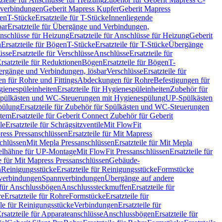
hverbindungen
Geberit Mapress Kupfer
Geberit Mapress
gen
T-Stücke
Ersatzteile für T-Stücke
Innenliegende
bar
Ersatzteile für Übergänge und Verbindungen,
nschlüsse für Heizung
Ersatzteile für Anschlüsse für Heizung
Geberit
n
Ersatzteile für Bögen
T-Stücke
Ersatzteile für T-Stücke
Übergänge
üsse
Ersatzteile für Verschlüsse
Anschlüsse
Ersatzteile für
rsatzteile für Reduktionen
Bögen
Ersatzteile für Bögen
T-
bergänge und Verbindungen, lösbar
Verschlüsse
Ersatzteile für
n für Rohre und Fittings
Abdeckungen für Rohre
Befestigungen für
ienespüleinheiten
Ersatzteile für Hygienespüleinheiten
Zubehör für
r Spülkästen und WC-Steuerungen mit Hygienespülung
UP-Spülkästen
pülung
Ersatzteile für Zubehör für Spülkästen und WC-Steuerungen
stem
Ersatzteile für Geberit Connect Zubehör für Geberit
le
Ersatzteile für Schrägsitzventile
Mit FlowFit
ress Pressanschlüssen
Ersatzteile für Mit Mapress
schlüssen
Mit Mepla Pressanschlüssen
Ersatzteile für Mit Mepla
gelhähne für UP-Montage
Mit FlowFit Pressanschlüssen
Ersatzteile für
le für Mit Mapress Pressanschlüssen
Gebäude-
n
Reinigungsstücke
Ersatzteile für Reinigungsstücke
Formstücke
ckverbindungen
Spannverbindungen
Übergänge auf andere
e für Anschlussbögen
Anschlusssteckmuffen
Ersatzteile für
re
Ersatzteile für Rohre
Formstücke
Ersatzteile für
ile für Reinigungsstücke
Verbindungen
Ersatzteile für
rsatzteile für Apparateanschlüsse
Anschlussbögen
Ersatzteile für