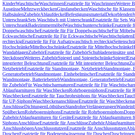
Kinder
Waschtische
Waschrinnen
Ersatzteile für Waschrinnen
Weitere 
Ausgüsse
Mehrzweckbecken
Gipsfangbecken
Waschtische für Klasse
Halbsäulen
Zubehör
Ablaufdeckel
Befestigungsmaterial
Dekorblenden
W
Unterschrank
Sets Waschtisch mit Unterschrank
Ersatzteile für Sets W
Unterschrank
Badezimmermöbel
Waschtischunterschränke
Ersatzteile 
Doppelwaschtische
Ersatzteile für Für Doppelwaschtische
Für Möbelw
Eckwaschtische
Ersatzteile für Für Eckwaschtische
Waschtischplatten
E
rechteckig
Ersatzteile für Für Aufsatzwaschtisch rechteckig
Seitenschr
Hochschränke
Mittelhochschränke
Ersatzteile für Mittelhochschränke
H
Wandablagen
Zubehör
Ersatzteile für Zubehör
Schubladeneinsätze un
Steckdosen
Weiteres Zubehör
Spiegel und Spiegelschränke
Spiegel
Ersa
integrierter Beleuchtung
Ersatzteile für Mit integrierter Beleuchtung
Zu
Netzbetrieb
Ersatzteile für Standmontage, Netzbetrieb
Standmontage, Ba
Generatorbetrieb
Standmontage, Einhebelmischer
Ersatzteile für Stan
Wandmontage, Batteriebetrieb
Wandmontage, Generatorbetrieb
Ersatz
für Zubehör
Für Waschtischarmaturen
Ersatzteile für Für Waschtischa
Ablaufgarnituren für Waschbecken
Rohrbogensiphons
Ersatzteile für
Waschbecken
Ersatzteile für Tauchrohrsiphons für Waschbecken
Tauch
für UP-Siphons
Waschbeckenanschlüsse
Ersatzteile für Waschbeckena
Anschlüsse
Dichtungen
Löthülsen
Standrohre
Verlängerungen
Wandeinb
Spülbecken
Rohrbogensiphons
Ersatzteile für Rohrbogensiphons
Dopp
Zubehör
Ablaufgarnituren für Geräte
Ersatzteile für Ablaufgarnituren 
Siphons
Anschlüsse
Ersatzteile für Anschlüsse
Zubehör
Ablaufgarnitur
Anschlussbögen
Anschlussstutzen
Ersatzteile für Anschlussstutzen
Abla
Duschen
Ersatzteile für Bodenentwässerung für Duschen
Duschrinnen