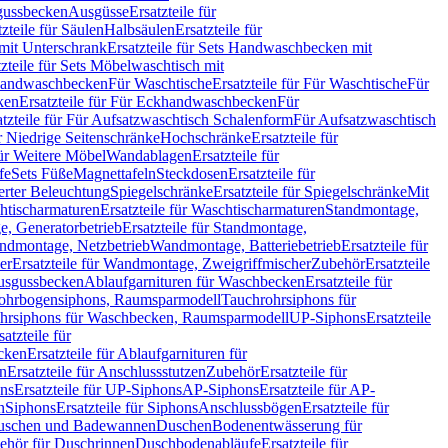
sgussbecken
Ausgüsse
Ersatzteile für
tzteile für Säulen
Halbsäulen
Ersatzteile für
mit Unterschrank
Ersatzteile für Sets Handwaschbecken mit
tzteile für Sets Möbelwaschtisch mit
 Handwaschbecken
Für Waschtische
Ersatzteile für Für Waschtische
Für
ken
Ersatzteile für Für Eckhandwaschbecken
Für
atzteile für Für Aufsatzwaschtisch Schalenform
Für Aufsatzwaschtisch
ür Niedrige Seitenschränke
Hochschränke
Ersatzteile für
für Weitere Möbel
Wandablagen
Ersatzteile für
fe
Sets Füße
Magnettafeln
Steckdosen
Ersatzteile für
ierter Beleuchtung
Spiegelschränke
Ersatzteile für Spiegelschränke
Mit
htischarmaturen
Ersatzteile für Waschtischarmaturen
Standmontage,
, Generatorbetrieb
Ersatzteile für Standmontage,
andmontage, Netzbetrieb
Wandmontage, Batteriebetrieb
Ersatzteile für
er
Ersatzteile für Wandmontage, Zweigriffmischer
Zubehör
Ersatzteile
Ausgussbecken
Ablaufgarnituren für Waschbecken
Ersatzteile für
 Rohrbogensiphons, Raumsparmodell
Tauchrohrsiphons für
rohrsiphons für Waschbecken, Raumsparmodell
UP-Siphons
Ersatzteile
satzteile für
ecken
Ersatzteile für Ablaufgarnituren für
en
Ersatzteile für Anschlussstutzen
Zubehör
Ersatzteile für
ns
Ersatzteile für UP-Siphons
AP-Siphons
Ersatzteile für AP-
n
Siphons
Ersatzteile für Siphons
Anschlussbögen
Ersatzteile für
uschen und Badewannen
Duschen
Bodenentwässerung für
behör für Duschrinnen
Duschbodenabläufe
Ersatzteile für