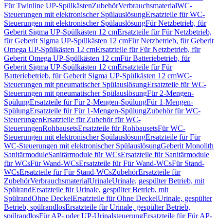
Für Twinline UP-Spülkästen
Zubehör
Verbrauchsmaterial
WC-
Steuerungen mit elektronischer Spülauslösung
Ersatzteile für WC-
Steuerungen mit elektronischer Spülauslösung
Für Netzbetrieb, für
Geberit Sigma UP-Spülkästen 12 cm
Ersatzteile für Für Netzbetrieb,
für Geberit Sigma UP-Spülkästen 12 cm
Für Netzbetrieb, für Geberit
Omega UP-Spülkästen 12 cm
Ersatzteile für Für Netzbetrieb, für
Geberit Omega UP-Spülkästen 12 cm
Für Batteriebetrieb, für
Geberit Sigma UP-Spülkästen 12 cm
Ersatzteile für Für
Batteriebetrieb, für Geberit Sigma UP-Spülkästen 12 cm
WC-
Steuerungen mit pneumatischer Spülauslösung
Ersatzteile für WC-
Steuerungen mit pneumatischer Spülauslösung
Für 2-Mengen-
Spülung
Ersatzteile für Für 2-Mengen-Spülung
Für 1-Mengen-
Spülung
Ersatzteile für Für 1-Mengen-Spülung
Zubehör für WC-
Steuerungen
Ersatzteile für Zubehör für WC-
Steuerungen
Rohbausets
Ersatzteile für Rohbausets
Für WC-
Steuerungen mit elektronischer Spülauslösung
Ersatzteile für Für
WC-Steuerungen mit elektronischer Spülauslösung
Geberit Monolith
Sanitärmodule
Sanitärmodule für WCs
Ersatzteile für Sanitärmodule
für WCs
Für Wand-WCs
Ersatzteile für Für Wand-WCs
Für Stand-
WCs
Ersatzteile für Für Stand-WCs
Zubehör
Ersatzteile für
Zubehör
Verbrauchsmaterial
Urinale
Urinale, gespülter Betrieb, mit
Spülrand
Ersatzteile für Urinale, gespülter Betrieb, mit
Spülrand
Ohne Deckel
Ersatzteile für Ohne Deckel
Urinale, gespülter
Betrieb, spülrandlos
Ersatzteile für Urinale, gespülter Betrieb,
spülrandlos
Für AP- oder UP-Urinalsteuerung
Ersatzteile für Für AP-