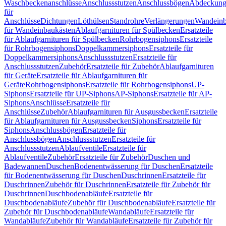
Waschbeckenanschlüsse
Anschlussstutzen
Anschlussbögen
Abdeckung
für
Anschlüsse
Dichtungen
Löthülsen
Standrohre
Verlängerungen
Wandeinb
für Wandeinbaukästen
Ablaufgarnituren für Spülbecken
Ersatzteile
für Ablaufgarnituren für Spülbecken
Rohrbogensiphons
Ersatzteile
für Rohrbogensiphons
Doppelkammersiphons
Ersatzteile für
Doppelkammersiphons
Anschlussstutzen
Ersatzteile für
Anschlussstutzen
Zubehör
Ersatzteile für Zubehör
Ablaufgarnituren
für Geräte
Ersatzteile für Ablaufgarnituren für
Geräte
Rohrbogensiphons
Ersatzteile für Rohrbogensiphons
UP-
Siphons
Ersatzteile für UP-Siphons
AP-Siphons
Ersatzteile für AP-
Siphons
Anschlüsse
Ersatzteile für
Anschlüsse
Zubehör
Ablaufgarnituren für Ausgussbecken
Ersatzteile
für Ablaufgarnituren für Ausgussbecken
Siphons
Ersatzteile für
Siphons
Anschlussbögen
Ersatzteile für
Anschlussbögen
Anschlussstutzen
Ersatzteile für
Anschlussstutzen
Ablaufventile
Ersatzteile für
Ablaufventile
Zubehör
Ersatzteile für Zubehör
Duschen und
Badewannen
Duschen
Bodenentwässerung für Duschen
Ersatzteile
für Bodenentwässerung für Duschen
Duschrinnen
Ersatzteile für
Duschrinnen
Zubehör für Duschrinnen
Ersatzteile für Zubehör für
Duschrinnen
Duschbodenabläufe
Ersatzteile für
Duschbodenabläufe
Zubehör für Duschbodenabläufe
Ersatzteile für
Zubehör für Duschbodenabläufe
Wandabläufe
Ersatzteile für
Wandabläufe
Zubehör für Wandabläufe
Ersatzteile für Zubehör für