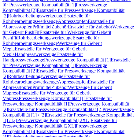
für Presswerkzeuge Kompatibilität [1]
Presswerkzeuge
Kompatibilität [2]
Ersatzteile für Presswerkzeuge Kompatibilität
[2]
Rohrbearbeitungswerkzeuge
Ersatzteile für
Rohrbearbeitungswerkzeuge
Abpressstopfen
Ersatzteile für
Abpressstopfen
Prüfmittel
Zubehör
Ersatzteile für Zubehör
Werkzeuge
für Geberit PushFit
Ersatzteile für Werkzeuge für Geberit
PushFit
Rohrbearbeitungswerkzeuge
Ersatzteile für
Rohrbearbeitungswerkzeuge
Werkzeuge für Geberit
Mepla
Ersatzteile für Werkzeuge für Geberit
Mepla
Handpresswerkzeuge
Ersatzteile für
Handpresswerkzeuge
Presswerkzeuge Kompatibilität [1]
Ersatzteile
für Presswerkzeuge Kompatibilität [1]
Presswerkzeuge
Kompatibilität [2]
Ersatzteile für Presswerkzeuge Kompatibilität
[2]
Rohrbearbeitungswerkzeuge
Ersatzteile für
Rohrbearbeitungswerkzeuge
Abpressstopfen
Ersatzteile für
Abpressstopfen
Prüfmittel
Zubehör
Werkzeuge für Geberit
Mapress
Ersatzteile für Werkzeuge für Geberit
Mapress
Presswerkzeuge Kompatibilität [1]
Ersatzteile für
Presswerkzeuge Kompatibilität [1]
Presswerkzeuge Kompatibilität
[2]
Ersatzteile für Presswerkzeuge Kompatibilität [2]
Presswerkzeuge
Kompatibilität [1] / [2]
Ersatzteile für Presswerkzeuge Kompatibilität
[1] / [2]
Presswerkzeuge Kompatibilität [2XL]
Ersatzteile für
Presswerkzeuge Kompatibilität [2XL]
Presswerkzeuge
Kompatibilität [4]
Ersatzteile für Presswerkzeuge Kompatibilität
[4]
Rohrbearbeitungswerkzeuge
Ersatzteile für