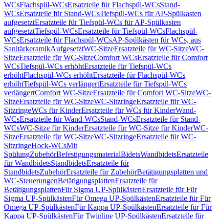
WCs
Flachspül-WCs
Ersatzteile für Flachspül-WCs
Stand-
WCs
Ersatzteile für Stand-WCs
Tiefspül-WCs für AP-Spülkasten
aufgesetzt
Ersatzteile für Tiefspül-WCs für AP-Spülkasten
aufgesetzt
Tiefspül-WCs
Ersatzteile für Tiefspül-WCs
Flachspül-
WCs
Ersatzteile für Flachspül-WCs
AP-Spülkästen für WCs, aus
Sanitärkeramik
Aufgesetzt
WC-Sitze
Ersatzteile für WC-Sitze
WC-
Sitze
Ersatzteile für WC-Sitze
Comfort WCs
Ersatzteile für Comfort
WCs
Tiefspül-WCs erhöht
Ersatzteile für Tiefspül-WCs
erhöht
Flachspül-WCs erhöht
Ersatzteile für Flachspül-WCs
erhöht
Tiefspül-WCs verlängert
Ersatzteile für Tiefspül-WCs
verlängert
Comfort WC-Sitze
Ersatzteile für Comfort WC-Sitze
WC-
Sitze
Ersatzteile für WC-Sitze
WC-Sitzringe
Ersatzteile für WC-
Sitzringe
WCs für Kinder
Ersatzteile für WCs für Kinder
Wand-
WCs
Ersatzteile für Wand-WCs
Stand-WCs
Ersatzteile für Stand-
WCs
WC-Sitze für Kinder
Ersatzteile für WC-Sitze für Kinder
WC-
Sitze
Ersatzteile für WC-Sitze
WC-Sitzringe
Ersatzteile für WC-
Sitzringe
Hock-WCs
Mit
Spülung
Zubehör
Befestigungsmaterial
Bidets
Wandbidets
Ersatzteile
für Wandbidets
Standbidets
Ersatzteile für
Standbidets
Zubehör
Ersatzteile für Zubehör
Betätigungsplatten und
WC-Steuerungen
Betätigungsplatten
Ersatzteile für
Betätigungsplatten
Für Sigma UP-Spülkästen
Ersatzteile für Für
Sigma UP-Spülkästen
Für Omega UP-Spülkästen
Ersatzteile für Für
Omega UP-Spülkästen
Für Kappa UP-Spülkästen
Ersatzteile für Für
Kappa UP-Spülkästen
Für Twinline UP-Spülkästen
Ersatzteile für