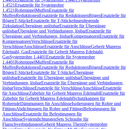
1.4521
Ersatzteile für Systemrohre
1.4521
Rohrnippel
Muffen
Ersatzteile für
Muffen
Reduktionen
Ersatzteile für Reduktionen
Bögen
Ersatzteile für
Bögen
T-Stücke
Ersatzteile für T-Stücke
Innenliegende
Zirkulation
Übergänge unlösbar
Ersatzteile für Übergänge
unlösbar
Übergänge und Verbindungen, lösbar
Ersatzteile für
Übergänge und Verbindungen, lösbar
Kompensatoren
Ersatzteile für
Kompensatoren
Verschlüsse
Ersatzteile für
Verschlüsse
Anschlüsse
Ersatzteile für Anschlüsse
Geberit Mapress
Edelstahl, Gas
Ersatzteile für Geberit Mapress Edelstahl,
Gas
Systemrohre 1.4401
Ersatzteile für Systemrohre
1.4401
Rohrnippel
Muffen
Ersatzteile für
Muffen
Reduktionen
Ersatzteile für Reduktionen
Bögen
Ersatzteile für
Bögen
T-Stücke
Ersatzteile für T-Stücke
Übergänge
unlösbar
Ersatzteile für Übergänge unlösbar
Übergänge und
Verbindungen, lösbar
Ersatzteile für Übergänge und Verbindungen,
lösbar
Verschlüsse
Ersatzteile für Verschlüsse
Anschlüsse
Ersatzteile
für Anschlüsse
Zubehör für Geberit Mapress Edelstahl
Ersatzteile für
Zubehör für Geberit Mapress Edelstahl
Schutzkappen für
Rohrende
Dämmungen für Anschlüsse
Isolierungen für Rohre und
Fittings
Abdichtungen für Rohre und Fittings
Befestigungen für
Anschlüsse
Ersatzteile für Befestigungen für
Anschlüsse
Systemdichtungen
Sets Schraube für
Flanschverbindungen
Geberit Mapress Therm
Systemrohre