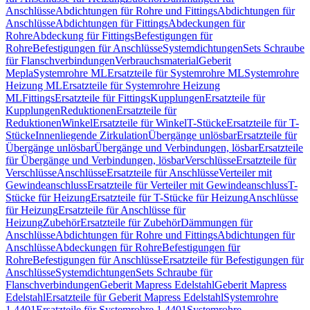
Anschlüsse
Abdichtungen für Rohre und Fittings
Abdichtungen für
Anschlüsse
Abdichtungen für Fittings
Abdeckungen für
Rohre
Abdeckung für Fittings
Befestigungen für
Rohre
Befestigungen für Anschlüsse
Systemdichtungen
Sets Schraube
für Flanschverbindungen
Verbrauchsmaterial
Geberit
Mepla
Systemrohre ML
Ersatzteile für Systemrohre ML
Systemrohre
Heizung ML
Ersatzteile für Systemrohre Heizung
ML
Fittings
Ersatzteile für Fittings
Kupplungen
Ersatzteile für
Kupplungen
Reduktionen
Ersatzteile für
Reduktionen
Winkel
Ersatzteile für Winkel
T-Stücke
Ersatzteile für T-
Stücke
Innenliegende Zirkulation
Übergänge unlösbar
Ersatzteile für
Übergänge unlösbar
Übergänge und Verbindungen, lösbar
Ersatzteile
für Übergänge und Verbindungen, lösbar
Verschlüsse
Ersatzteile für
Verschlüsse
Anschlüsse
Ersatzteile für Anschlüsse
Verteiler mit
Gewindeanschluss
Ersatzteile für Verteiler mit Gewindeanschluss
T-
Stücke für Heizung
Ersatzteile für T-Stücke für Heizung
Anschlüsse
für Heizung
Ersatzteile für Anschlüsse für
Heizung
Zubehör
Ersatzteile für Zubehör
Dämmungen für
Anschlüsse
Abdichtungen für Rohre und Fittings
Abdichtungen für
Anschlüsse
Abdeckungen für Rohre
Befestigungen für
Rohre
Befestigungen für Anschlüsse
Ersatzteile für Befestigungen für
Anschlüsse
Systemdichtungen
Sets Schraube für
Flanschverbindungen
Geberit Mapress Edelstahl
Geberit Mapress
Edelstahl
Ersatzteile für Geberit Mapress Edelstahl
Systemrohre
1.4401
Ersatzteile für Systemrohre 1.4401
Systemrohre