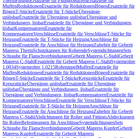
Therm
Fittings
Ersatzteile für Fittings
Muffen
Ersatzteile für
Muffen
Reduktionen
Ersatzteile für Reduktionen
Bögen
Ersatzteile für
Bögen
T-Stücke
Ersatzteile für T-Stücke
Übergänge
unlösbar
Ersatzteile für Übergänge unlösbar
Übergänge und
Verbindungen, lösbar
Ersatzteile für Übergänge und Verbindungen,
lösbar
Kompensatoren
Ersatzteile für
Kompensatoren
Verschlüsse
Ersatzteile für Verschlüsse
T-Stücke für
Heizung
Ersatzteile für T-Stücke für Heizung
Anschlüsse für
Heizung
Ersatzteile für Anschlüsse für Heizung
Zubehör für Geberit
Mapress Therm
Schutzkappen für Rohrende
Systemdichtungen
Sets
Schraube für Flanschverbindungen
Geberit Mapress C-Stahl
Geberit
Mapress C-Stahl
Ersatzteile für Geberit Mapress C-Stahl
Systemrohre
1.0034
Systemrohre 1.0215
Rohrnippel
Muffen
Ersatzteile für
Muffen
Reduktionen
Ersatzteile für Reduktionen
Bögen
Ersatzteile für
Bögen
T-Stücke
Ersatzteile für T-Stücke
Kreuzstücke
Ersatzteile für
Kreuzstücke
Übergänge unlösbar
Ersatzteile für Übergänge
unlösbar
Übergänge und Verbindungen, lösbar
Ersatzteile für
Übergänge und Verbindungen, lösbar
Kompensatoren
Ersatzteile für
Kompensatoren
Verschlüsse
Ersatzteile für Verschlüsse
T-Stücke für
Heizung
Ersatzteile für T-Stücke für Heizung
Anschlüsse für
Heizung
Ersatzteile für Anschlüsse für Heizung
Zubehör für Geberit
Mapress C-Stahl
Abdichtungen für Rohre und Fittings
Abdeckungen
für Rohre
Befestigungen für Anschlüsse
Systemdichtungen
Sets
Schraube für Flanschverbindungen
Geberit Mapress Kupfer
Geberit
Mapress Kupfer
Ersatzteile für Geberit Mapress