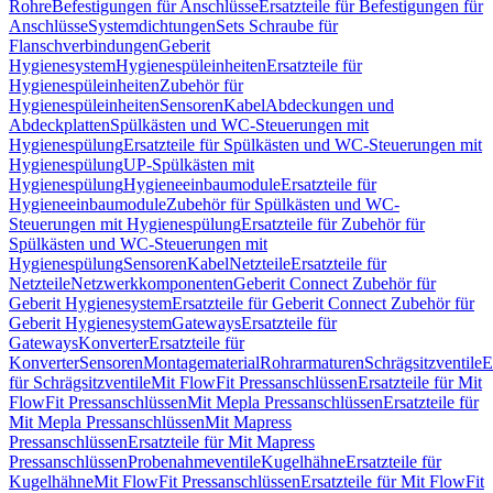
Rohre
Befestigungen für Anschlüsse
Ersatzteile für Befestigungen für
Anschlüsse
Systemdichtungen
Sets Schraube für
Flanschverbindungen
Geberit
Hygienesystem
Hygienespüleinheiten
Ersatzteile für
Hygienespüleinheiten
Zubehör für
Hygienespüleinheiten
Sensoren
Kabel
Abdeckungen und
Abdeckplatten
Spülkästen und WC-Steuerungen mit
Hygienespülung
Ersatzteile für Spülkästen und WC-Steuerungen mit
Hygienespülung
UP-Spülkästen mit
Hygienespülung
Hygieneeinbaumodule
Ersatzteile für
Hygieneeinbaumodule
Zubehör für Spülkästen und WC-
Steuerungen mit Hygienespülung
Ersatzteile für Zubehör für
Spülkästen und WC-Steuerungen mit
Hygienespülung
Sensoren
Kabel
Netzteile
Ersatzteile für
Netzteile
Netzwerkkomponenten
Geberit Connect Zubehör für
Geberit Hygienesystem
Ersatzteile für Geberit Connect Zubehör für
Geberit Hygienesystem
Gateways
Ersatzteile für
Gateways
Konverter
Ersatzteile für
Konverter
Sensoren
Montagematerial
Rohrarmaturen
Schrägsitzventile
E
für Schrägsitzventile
Mit FlowFit Pressanschlüssen
Ersatzteile für Mit
FlowFit Pressanschlüssen
Mit Mepla Pressanschlüssen
Ersatzteile für
Mit Mepla Pressanschlüssen
Mit Mapress
Pressanschlüssen
Ersatzteile für Mit Mapress
Pressanschlüssen
Probenahmeventile
Kugelhähne
Ersatzteile für
Kugelhähne
Mit FlowFit Pressanschlüssen
Ersatzteile für Mit FlowFit