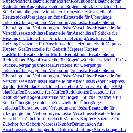
Kupfer
Muffen
Ersatzteile für Muffen
Reduktionen
Ersatzteile für
Reduktionen
Bögen
Ersatzteile für Bögen
T-Stücke
Ersatzteile für T-
Stücke
Innenliegende Zirkulation
Kreuzstücke
Ersatzteile für
Kreuzstücke
Übergänge unlösbar
Ersatzteile für Übergänge
unlösbar
Übergänge und Verbindungen, lösbar
Ersatzteile für
Übergänge und Verbindungen, lösbar
Verschlüsse
Ersatzteile für
Verschlüsse
Anschlüsse
Ersatzteile für Anschlüsse
T-Stücke für
Heizung
Ersatzteile für T-Stücke für Heizung
Anschlüsse für
Heizung
Ersatzteile für Anschlüsse für Heizung
Geberit Mapress
Kupfer, Gas
Ersatzteile für Geberit Mapress Kupfer,
Gas
Muffen
Ersatzteile für Muffen
Reduktionen
Ersatzteile für
Reduktionen
Bögen
Ersatzteile für Bögen
T-Stücke
Ersatzteile für T-
Stücke
Übergänge unlösbar
Ersatzteile für Übergänge
unlösbar
Übergänge und Verbindungen, lösbar
Ersatzteile für
Übergänge und Verbindungen, lösbar
Verschlüsse
Ersatzteile für
Verschlüsse
Anschlüsse
Ersatzteile für Anschlüsse
Geberit Mapress
Kupfer, FKM blau
Ersatzteile für Geberit Mapress Kupfer, FKM
blau
Muffen
Ersatzteile für Muffen
Reduktionen
Ersatzteile für
Reduktionen
Bögen
Ersatzteile für Bögen
T-Stücke
Ersatzteile für T-
Stücke
Übergänge unlösbar
Ersatzteile für Übergänge
unlösbar
Übergänge und Verbindungen, lösbar
Ersatzteile für
Übergänge und Verbindungen, lösbar
Verschlüsse
Ersatzteile für
Verschlüsse
Zubehör für Geberit Mapress Kupfer
Ersatzteile für
Zubehör für Geberit Mapress Kupfer
Dämmungen für
Anschlüsse
Abdichtungen für Rohre und Fittings
Abdeckungen für