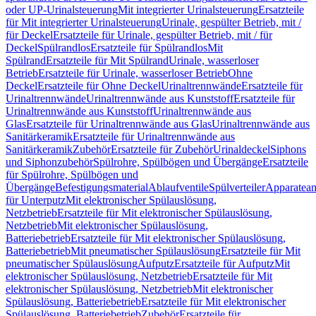
oder UP-Urinalsteuerung
Mit integrierter Urinalsteuerung
Ersatzteile
für Mit integrierter Urinalsteuerung
Urinale, gespülter Betrieb, mit /
für Deckel
Ersatzteile für Urinale, gespülter Betrieb, mit / für
Deckel
Spülrandlos
Ersatzteile für Spülrandlos
Mit
Spülrand
Ersatzteile für Mit Spülrand
Urinale, wasserloser
Betrieb
Ersatzteile für Urinale, wasserloser Betrieb
Ohne
Deckel
Ersatzteile für Ohne Deckel
Urinaltrennwände
Ersatzteile für
Urinaltrennwände
Urinaltrennwände aus Kunststoff
Ersatzteile für
Urinaltrennwände aus Kunststoff
Urinaltrennwände aus
Glas
Ersatzteile für Urinaltrennwände aus Glas
Urinaltrennwände aus
Sanitärkeramik
Ersatzteile für Urinaltrennwände aus
Sanitärkeramik
Zubehör
Ersatzteile für Zubehör
Urinaldeckel
Siphons
und Siphonzubehör
Spülrohre, Spülbögen und Übergänge
Ersatzteile
für Spülrohre, Spülbögen und
Übergänge
Befestigungsmaterial
Ablaufventile
Spülverteiler
Apparatean
für Unterputz
Mit elektronischer Spülauslösung,
Netzbetrieb
Ersatzteile für Mit elektronischer Spülauslösung,
Netzbetrieb
Mit elektronischer Spülauslösung,
Batteriebetrieb
Ersatzteile für Mit elektronischer Spülauslösung,
Batteriebetrieb
Mit pneumatischer Spülauslösung
Ersatzteile für Mit
pneumatischer Spülauslösung
Aufputz
Ersatzteile für Aufputz
Mit
elektronischer Spülauslösung, Netzbetrieb
Ersatzteile für Mit
elektronischer Spülauslösung, Netzbetrieb
Mit elektronischer
Spülauslösung, Batteriebetrieb
Ersatzteile für Mit elektronischer
Spülauslösung, Batteriebetrieb
Zubehör
Ersatzteile für