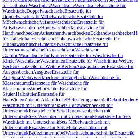
für Löthülsen
Waschplatz
Waschtische
Waschtische
Ersatzteile für
Waschtische
Doppelwaschtische
Ersatzteile für
Doppelwaschtische
Möbelwaschtische
Ersatzteile für
Möbelwaschtische
Aufsatzwaschtische
Ersatzteile für
Aufsatzwaschtische
Handwaschbecken
Ersatzteile für
Handwaschbecken
Aufsatzhandwaschbecken
Eckhandwaschbecken
H
für Halbeinbauwaschtische
Einbauwaschtische
Ersatzteile für
Einbauwaschtische
Unterbauwaschtische
Ersatzteile für
Unterbauwaschtische
Eckwaschtische
Waschtische
Comfort
Waschtische für Kinder
Ersatzteile für Waschtische für
Kinder
Waschtische
Waschrinnen
Ersatzteile für Waschrinnen
Weitere
Becken
Ersatzteile für Weitere Becken
Ausgussbecken
Ersatzteile für
Ausgussbecken
Ausgüsse
Ersatzteile für
Ausgüsse
Mehrzweckbecken
Gipsfangbecken
Waschtische für
Klassenräume
Ersatzteile für Waschtische für
Klassenräume
Zubehör
Säulen
Ersatzteile für
Säulen
Halbsäulen
Ersatzteile für
Halbsäulen
Zubehör
Ablaufdeckel
Befestigungsmaterial
Dekorblenden
W
Waschtisch mit Unterschrank
Sets Handwaschbecken mit
Unterschrank
Ersatzteile für Sets Handwaschbecken mit
Unterschrank
Sets Waschtisch mit Unterschrank
Ersatzteile für Sets
Waschtisch mit Unterschrank
Sets Möbelwaschtisch mit
Unterschrank
Ersatzteile für Sets Möbelwaschtisch mit
Unterschrank
Badezimmermöbel
Waschtischunterschränke
Ersatzteile