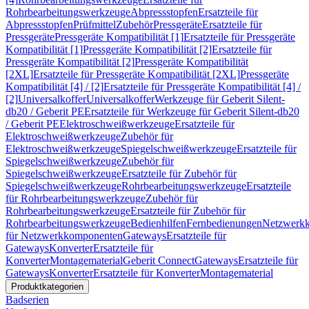
Rohrbearbeitungswerkzeuge
Abpressstopfen
Ersatzteile für
Abpressstopfen
Prüfmittel
Zubehör
Pressgeräte
Ersatzteile für
Pressgeräte
Pressgeräte Kompatibilität [1]
Ersatzteile für Pressgeräte
Kompatibilität [1]
Pressgeräte Kompatibilität [2]
Ersatzteile für
Pressgeräte Kompatibilität [2]
Pressgeräte Kompatibilität
[2XL]
Ersatzteile für Pressgeräte Kompatibilität [2XL]
Pressgeräte
Kompatibilität [4] / [2]
Ersatzteile für Pressgeräte Kompatibilität [4] /
[2]
Universalkoffer
Universalkoffer
Werkzeuge für Geberit Silent-
db20 / Geberit PE
Ersatzteile für Werkzeuge für Geberit Silent-db20
/ Geberit PE
Elektroschweißwerkzeuge
Ersatzteile für
Elektroschweißwerkzeuge
Zubehör für
Elektroschweißwerkzeuge
Spiegelschweißwerkzeuge
Ersatzteile für
Spiegelschweißwerkzeuge
Zubehör für
Spiegelschweißwerkzeuge
Ersatzteile für Zubehör für
Spiegelschweißwerkzeuge
Rohrbearbeitungswerkzeuge
Ersatzteile
für Rohrbearbeitungswerkzeuge
Zubehör für
Rohrbearbeitungswerkzeuge
Ersatzteile für Zubehör für
Rohrbearbeitungswerkzeuge
Bedienhilfen
Fernbedienungen
Netzwerk
für Netzwerkkomponenten
Gateways
Ersatzteile für
Gateways
Konverter
Ersatzteile für
Konverter
Montagematerial
Geberit Connect
Gateways
Ersatzteile für
Gateways
Konverter
Ersatzteile für Konverter
Montagematerial
Produktkategorien
Badserien