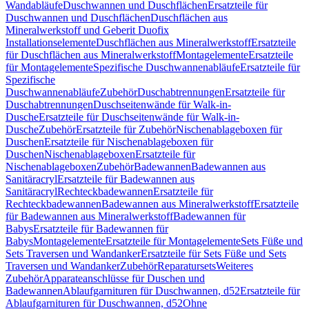
Wandabläufe
Duschwannen und Duschflächen
Ersatzteile für
Duschwannen und Duschflächen
Duschflächen aus
Mineralwerkstoff und Geberit Duofix
Installationselemente
Duschflächen aus Mineralwerkstoff
Ersatzteile
für Duschflächen aus Mineralwerkstoff
Montagelemente
Ersatzteile
für Montagelemente
Spezifische Duschwannenabläufe
Ersatzteile für
Spezifische
Duschwannenabläufe
Zubehör
Duschabtrennungen
Ersatzteile für
Duschabtrennungen
Duschseitenwände für Walk-in-
Dusche
Ersatzteile für Duschseitenwände für Walk-in-
Dusche
Zubehör
Ersatzteile für Zubehör
Nischenablageboxen für
Duschen
Ersatzteile für Nischenablageboxen für
Duschen
Nischenablageboxen
Ersatzteile für
Nischenablageboxen
Zubehör
Badewannen
Badewannen aus
Sanitäracryl
Ersatzteile für Badewannen aus
Sanitäracryl
Rechteckbadewannen
Ersatzteile für
Rechteckbadewannen
Badewannen aus Mineralwerkstoff
Ersatzteile
für Badewannen aus Mineralwerkstoff
Badewannen für
Babys
Ersatzteile für Badewannen für
Babys
Montagelemente
Ersatzteile für Montagelemente
Sets Füße und
Sets Traversen und Wandanker
Ersatzteile für Sets Füße und Sets
Traversen und Wandanker
Zubehör
Reparatursets
Weiteres
Zubehör
Apparateanschlüsse für Duschen und
Badewannen
Ablaufgarnituren für Duschwannen, d52
Ersatzteile für
Ablaufgarnituren für Duschwannen, d52
Ohne