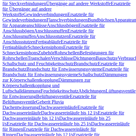
für Steckverbindungen
Übergänge auf andere Werkstoffe
Ersatzteile
für Übergänge auf andere
Werkstoffe
Gewindeverbindungen
Ersatzteile für
Gewindeverbindungen
Flanschverbindungen
Bundbüchsen
Apparatean
für Apparateanschlüsse
Anschlussbögen
Ersatzteile für
Anschlussbögen
Anschlussmuffen
Ersatzteile für
Anschlussmuffen
Anschlussstutzen
Ersatzteile für
Anschlussstutzen
Fertigabläufe
Ersatzteile für
Fertigabläufe
Schneckensiphons
Ersatzteile für
Schneckensiphons
Zubehör
Rohrschellen
Befestigungen für
Rohrschellen
Tragschalen
Verschlüsse
Dichtungen
Bauschutze
Verbrauc
Schallschutz und Feuchtigkeitsschutz
Brandschutz
Ersatzteile für
Brandschutz
Brandschutz für Entwässerungssysteme
Ersatzteile für
Brandschutz für Entwässerungssysteme
Schallschutz
Dämmungen
zur Körperschallentkopplung
Dämmungen zur
Körperschallentkopplung und
Luftschalldämmung
Feuchtigkeitsschutz
Abdichtungen
Lüftungsventile
für Entwässerung
Belüftungsventile
Ersatzteile für
Belüftungsventile
Geberit Pluvia
Dachentwässerung
Dachwassereinläufe
Ersatzteile für
Dachwassereinläufe
Dachwassereinläufe bis 12 l/s
Ersatzteile für
Dachwassereinläufe bis 12 l/s
Dachwassereinläufe bis 25
l/s
Ersatzteile für Dachwassereinläufe bis 25 l/s
Dachwassereinläufe
für Rinnen
Ersatzteile für Dachwassereinläufe für
Rinnen
Dachwassereinläufe bis 12 l/s
Ersatzteile für