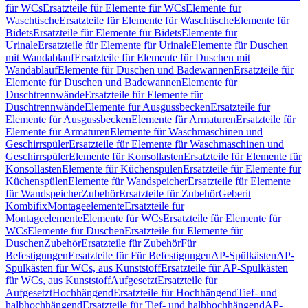
für WCs
Ersatzteile für Elemente für WCs
Elemente für
Waschtische
Ersatzteile für Elemente für Waschtische
Elemente für
Bidets
Ersatzteile für Elemente für Bidets
Elemente für
Urinale
Ersatzteile für Elemente für Urinale
Elemente für Duschen
mit Wandablauf
Ersatzteile für Elemente für Duschen mit
Wandablauf
Elemente für Duschen und Badewannen
Ersatzteile für
Elemente für Duschen und Badewannen
Elemente für
Duschtrennwände
Ersatzteile für Elemente für
Duschtrennwände
Elemente für Ausgussbecken
Ersatzteile für
Elemente für Ausgussbecken
Elemente für Armaturen
Ersatzteile für
Elemente für Armaturen
Elemente für Waschmaschinen und
Geschirrspüler
Ersatzteile für Elemente für Waschmaschinen und
Geschirrspüler
Elemente für Konsollasten
Ersatzteile für Elemente für
Konsollasten
Elemente für Küchenspülen
Ersatzteile für Elemente für
Küchenspülen
Elemente für Wandspeicher
Ersatzteile für Elemente
für Wandspeicher
Zubehör
Ersatzteile für Zubehör
Geberit
Kombifix
Montageelemente
Ersatzteile für
Montageelemente
Elemente für WCs
Ersatzteile für Elemente für
WCs
Elemente für Duschen
Ersatzteile für Elemente für
Duschen
Zubehör
Ersatzteile für Zubehör
Für
Befestigungen
Ersatzteile für Für Befestigungen
AP-Spülkästen
AP-
Spülkästen für WCs, aus Kunststoff
Ersatzteile für AP-Spülkästen
für WCs, aus Kunststoff
Aufgesetzt
Ersatzteile für
Aufgesetzt
Hochhängend
Ersatzteile für Hochhängend
Tief- und
halbhochhängend
Ersatzteile für Tief- und halbhochhängend
AP-