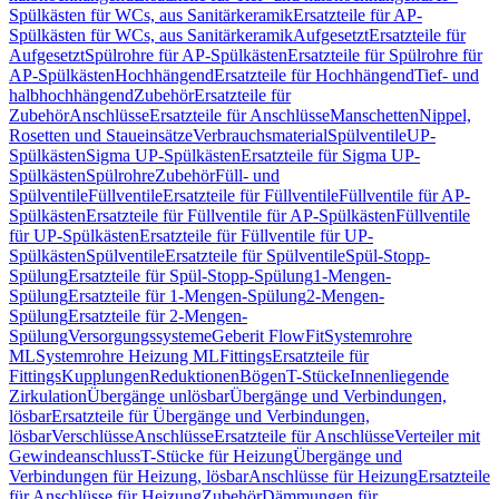
Spülkästen für WCs, aus Sanitärkeramik
Ersatzteile für AP-
Spülkästen für WCs, aus Sanitärkeramik
Aufgesetzt
Ersatzteile für
Aufgesetzt
Spülrohre für AP-Spülkästen
Ersatzteile für Spülrohre für
AP-Spülkästen
Hochhängend
Ersatzteile für Hochhängend
Tief- und
halbhochhängend
Zubehör
Ersatzteile für
Zubehör
Anschlüsse
Ersatzteile für Anschlüsse
Manschetten
Nippel,
Rosetten und Staueinsätze
Verbrauchsmaterial
Spülventile
UP-
Spülkästen
Sigma UP-Spülkästen
Ersatzteile für Sigma UP-
Spülkästen
Spülrohre
Zubehör
Füll- und
Spülventile
Füllventile
Ersatzteile für Füllventile
Füllventile für AP-
Spülkästen
Ersatzteile für Füllventile für AP-Spülkästen
Füllventile
für UP-Spülkästen
Ersatzteile für Füllventile für UP-
Spülkästen
Spülventile
Ersatzteile für Spülventile
Spül-Stopp-
Spülung
Ersatzteile für Spül-Stopp-Spülung
1-Mengen-
Spülung
Ersatzteile für 1-Mengen-Spülung
2-Mengen-
Spülung
Ersatzteile für 2-Mengen-
Spülung
Versorgungssysteme
Geberit FlowFit
Systemrohre
ML
Systemrohre Heizung ML
Fittings
Ersatzteile für
Fittings
Kupplungen
Reduktionen
Bögen
T-Stücke
Innenliegende
Zirkulation
Übergänge unlösbar
Übergänge und Verbindungen,
lösbar
Ersatzteile für Übergänge und Verbindungen,
lösbar
Verschlüsse
Anschlüsse
Ersatzteile für Anschlüsse
Verteiler mit
Gewindeanschluss
T-Stücke für Heizung
Übergänge und
Verbindungen für Heizung, lösbar
Anschlüsse für Heizung
Ersatzteile
für Anschlüsse für Heizung
Zubehör
Dämmungen für