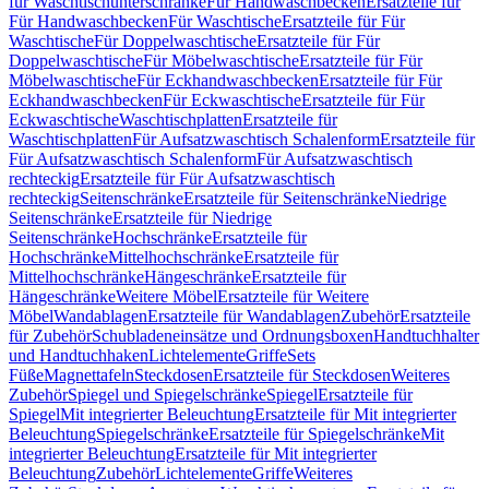
für Waschtischunterschränke
Für Handwaschbecken
Ersatzteile für
Für Handwaschbecken
Für Waschtische
Ersatzteile für Für
Waschtische
Für Doppelwaschtische
Ersatzteile für Für
Doppelwaschtische
Für Möbelwaschtische
Ersatzteile für Für
Möbelwaschtische
Für Eckhandwaschbecken
Ersatzteile für Für
Eckhandwaschbecken
Für Eckwaschtische
Ersatzteile für Für
Eckwaschtische
Waschtischplatten
Ersatzteile für
Waschtischplatten
Für Aufsatzwaschtisch Schalenform
Ersatzteile für
Für Aufsatzwaschtisch Schalenform
Für Aufsatzwaschtisch
rechteckig
Ersatzteile für Für Aufsatzwaschtisch
rechteckig
Seitenschränke
Ersatzteile für Seitenschränke
Niedrige
Seitenschränke
Ersatzteile für Niedrige
Seitenschränke
Hochschränke
Ersatzteile für
Hochschränke
Mittelhochschränke
Ersatzteile für
Mittelhochschränke
Hängeschränke
Ersatzteile für
Hängeschränke
Weitere Möbel
Ersatzteile für Weitere
Möbel
Wandablagen
Ersatzteile für Wandablagen
Zubehör
Ersatzteile
für Zubehör
Schubladeneinsätze und Ordnungsboxen
Handtuchhalter
und Handtuchhaken
Lichtelemente
Griffe
Sets
Füße
Magnettafeln
Steckdosen
Ersatzteile für Steckdosen
Weiteres
Zubehör
Spiegel und Spiegelschränke
Spiegel
Ersatzteile für
Spiegel
Mit integrierter Beleuchtung
Ersatzteile für Mit integrierter
Beleuchtung
Spiegelschränke
Ersatzteile für Spiegelschränke
Mit
integrierter Beleuchtung
Ersatzteile für Mit integrierter
Beleuchtung
Zubehör
Lichtelemente
Griffe
Weiteres