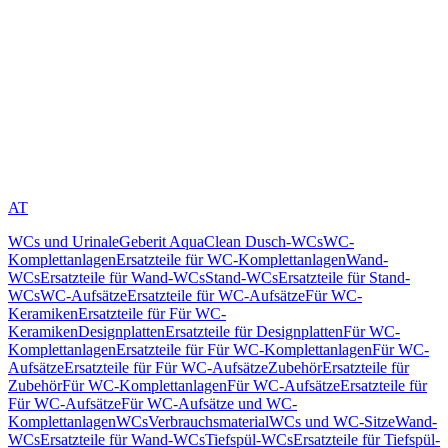
AT
WCs und Urinale
Geberit AquaClean Dusch-WCs
WC-
Komplettanlagen
Ersatzteile für WC-Komplettanlagen
Wand-
WCs
Ersatzteile für Wand-WCs
Stand-WCs
Ersatzteile für Stand-
WCs
WC-Aufsätze
Ersatzteile für WC-Aufsätze
Für WC-
Keramiken
Ersatzteile für Für WC-
Keramiken
Designplatten
Ersatzteile für Designplatten
Für WC-
Komplettanlagen
Ersatzteile für Für WC-Komplettanlagen
Für WC-
Aufsätze
Ersatzteile für Für WC-Aufsätze
Zubehör
Ersatzteile für
Zubehör
Für WC-Komplettanlagen
Für WC-Aufsätze
Ersatzteile für
Für WC-Aufsätze
Für WC-Aufsätze und WC-
Komplettanlagen
WCs
Verbrauchsmaterial
WCs und WC-Sitze
Wand-
WCs
Ersatzteile für Wand-WCs
Tiefspül-WCs
Ersatzteile für Tiefspül-