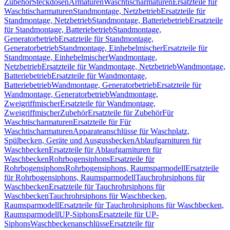
Zubehör
Steckdosen
Armaturen
Waschtischarmaturen
Ersatzteile für
Waschtischarmaturen
Standmontage, Netzbetrieb
Ersatzteile für
Standmontage, Netzbetrieb
Standmontage, Batteriebetrieb
Ersatzteile
für Standmontage, Batteriebetrieb
Standmontage,
Generatorbetrieb
Ersatzteile für Standmontage,
Generatorbetrieb
Standmontage, Einhebelmischer
Ersatzteile für
Standmontage, Einhebelmischer
Wandmontage,
Netzbetrieb
Ersatzteile für Wandmontage, Netzbetrieb
Wandmontage,
Batteriebetrieb
Ersatzteile für Wandmontage,
Batteriebetrieb
Wandmontage, Generatorbetrieb
Ersatzteile für
Wandmontage, Generatorbetrieb
Wandmontage,
Zweigriffmischer
Ersatzteile für Wandmontage,
Zweigriffmischer
Zubehör
Ersatzteile für Zubehör
Für
Waschtischarmaturen
Ersatzteile für Für
Waschtischarmaturen
Apparateanschlüsse für Waschplatz,
Spülbecken, Geräte und Ausgussbecken
Ablaufgarnituren für
Waschbecken
Ersatzteile für Ablaufgarnituren für
Waschbecken
Rohrbogensiphons
Ersatzteile für
Rohrbogensiphons
Rohrbogensiphons, Raumsparmodell
Ersatzteile
für Rohrbogensiphons, Raumsparmodell
Tauchrohrsiphons für
Waschbecken
Ersatzteile für Tauchrohrsiphons für
Waschbecken
Tauchrohrsiphons für Waschbecken,
Raumsparmodell
Ersatzteile für Tauchrohrsiphons für Waschbecken,
Raumsparmodell
UP-Siphons
Ersatzteile für UP-
Siphons
Waschbeckenanschlüsse
Ersatzteile für