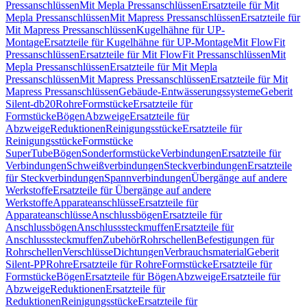
Pressanschlüssen
Mit Mepla Pressanschlüssen
Ersatzteile für Mit
Mepla Pressanschlüssen
Mit Mapress Pressanschlüssen
Ersatzteile für
Mit Mapress Pressanschlüssen
Kugelhähne für UP-
Montage
Ersatzteile für Kugelhähne für UP-Montage
Mit FlowFit
Pressanschlüssen
Ersatzteile für Mit FlowFit Pressanschlüssen
Mit
Mepla Pressanschlüssen
Ersatzteile für Mit Mepla
Pressanschlüssen
Mit Mapress Pressanschlüssen
Ersatzteile für Mit
Mapress Pressanschlüssen
Gebäude-Entwässerungssysteme
Geberit
Silent-db20
Rohre
Formstücke
Ersatzteile für
Formstücke
Bögen
Abzweige
Ersatzteile für
Abzweige
Reduktionen
Reinigungsstücke
Ersatzteile für
Reinigungsstücke
Formstücke
SuperTube
Bögen
Sonderformstücke
Verbindungen
Ersatzteile für
Verbindungen
Schweißverbindungen
Steckverbindungen
Ersatzteile
für Steckverbindungen
Spannverbindungen
Übergänge auf andere
Werkstoffe
Ersatzteile für Übergänge auf andere
Werkstoffe
Apparateanschlüsse
Ersatzteile für
Apparateanschlüsse
Anschlussbögen
Ersatzteile für
Anschlussbögen
Anschlusssteckmuffen
Ersatzteile für
Anschlusssteckmuffen
Zubehör
Rohrschellen
Befestigungen für
Rohrschellen
Verschlüsse
Dichtungen
Verbrauchsmaterial
Geberit
Silent-PP
Rohre
Ersatzteile für Rohre
Formstücke
Ersatzteile für
Formstücke
Bögen
Ersatzteile für Bögen
Abzweige
Ersatzteile für
Abzweige
Reduktionen
Ersatzteile für
Reduktionen
Reinigungsstücke
Ersatzteile für