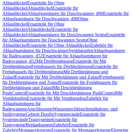
Ablaufdeckel
Ersatzteile für Ohne
Ablaufdeckel
Ablaufdeckel
Ersatzteile für
Ablaufdeckel
Ablaufgarnituren für Duschwannen, d90
Ersatzteile für
Ablaufgarnituren für Duschwannen, d90
Ohne
Ablaufdeckel
Ersatzteile für Ohne
Ablaufdeckel
Ablaufdeckel
Ersatzteile für
Ablaufdeckel
Ablaufgarnituren für Duschwannen Sestra
Ersatzteile
für Ablaufgarnituren für Duschwannen Sestra
Ohne
Ablaufdeckel
Ersatzteile für Ohne Ablaufdeckel
Zubehör für
Ablaufgarnituren für Duschwannen
Ventilstopfen
Ablaufgarnituren
für Badewannen, d52
Ersatzteile für Ablaufgarnituren für
Badewannen, d52
Mit Drehbetätigung
Ersatzteile für Mit
Drehbetätigung
Fertigbausets für Drehbetätigung
Ersatzteile für
Fertigbausets für Drehbetätigung
Mit Drehbetätigung und
Zulauf
Ersatzteile für Mit Drehbetätigung und Zulauf
Fertigbausets
für Drehbetätigung und Zulauf
Ersatzteile für Fertigbausets für
Drehbetätigung und Zulauf
Mit Druckbetätigung
PushControl
Ersatzteile für Mit Druckbetätigung PushControl
Mit
Ventilstopfen
Ersatzteile für Mit Ventilstopfen
Zubehör für
Ablaufgarnituren für
Badewannen
Anschlusssets
Wasseranschlüsse
Installations- und
Spülsysteme
Geberit Duofix
Systemwände
Ersatzteile für
Systemwände
Tragsysteme
Ersatzteile für
Tragsysteme
Beplankungen
Zubehör
Ersatzteile für
Zubehör
Montageelemente
Ersatzteile für Montageelemente
Elemente