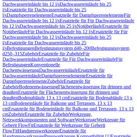
Dachwassereinläufe bis 12 l/s
Dachwassereinläufe bis 25
l/s
Ersatzteile für Dachwassereinläufe bis 25
l/s
Dampfsperrenelemente
Ersatzteile für Dampfsperrenelemente
Für
Dachwassereinläufe bis 12 l/s
Ersatzteile für Für Dachwassereinläufe
bis 12 l/s
Dachwassereinläufe bis 25 l/s
Notüberläufe
Ersatzteile für
Notüberläufe
Für Dachwassereinläufe bis 12 l/s
Ersatzteile für Für
Dachwassereinläufe bis 12 l/s
Dachwassereinläufe bis 25
l/s
Ersatzteile für Dachwassereinläufe bis 25
l/s
Befestigungen
Befestigungssystem d40–200
Befestigungssystem
d250–315
Zubehör
Ersatzteile für Zubehör
Für
Dachwassereinläufe
Ersatzteile für Für Dachwassereinläufe
Für
Befestigungen
Konventionelle
Dachentwässerung
Dachwassereinläufe
Ersatzteile für
Dachwassereinläufe
Dampfsperrenelemente
Ersatzteile für
Dampfsperrenelemente
Zubehör
Ersatzteile für
Zubehör
Bodenentwässerung
Flächenentwässerung für drinnen und
draußen
Ersatzteile für Flächenentwässerung für drinnen und
draußen
Bodenabläufe 13 x 13 cm
Ersatzteile für Bodenabläufe 13 x
13 cm
Bodeneinläufe für Balkone und Terrassen, 13 x 13
cm
Ersatzteile für Bodeneinläufe für Balkone und Terrassen, 13 x 13
cm
Zubehör
Ersatzteile für Zubehör
Werkzeuge,
Netzwerkkomponenten und Software
Werkzeuge
Werkzeuge für
Geberit FlowFit
Ersatzteile für Werkzeuge für Geberit
FlowFit
Handpresswerkzeuge
Ersatzteile für
Handpresswerkzeuge
Presswerkzeuge Kompatibilität [1]
Ersatzteile