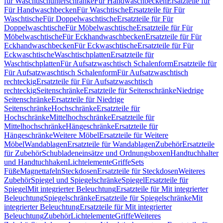
für Waschtischunterschränke
Für Handwaschbecken
Ersatzteile für
Für Handwaschbecken
Für Waschtische
Ersatzteile für Für
Waschtische
Für Doppelwaschtische
Ersatzteile für Für
Doppelwaschtische
Für Möbelwaschtische
Ersatzteile für Für
Möbelwaschtische
Für Eckhandwaschbecken
Ersatzteile für Für
Eckhandwaschbecken
Für Eckwaschtische
Ersatzteile für Für
Eckwaschtische
Waschtischplatten
Ersatzteile für
Waschtischplatten
Für Aufsatzwaschtisch Schalenform
Ersatzteile für
Für Aufsatzwaschtisch Schalenform
Für Aufsatzwaschtisch
rechteckig
Ersatzteile für Für Aufsatzwaschtisch
rechteckig
Seitenschränke
Ersatzteile für Seitenschränke
Niedrige
Seitenschränke
Ersatzteile für Niedrige
Seitenschränke
Hochschränke
Ersatzteile für
Hochschränke
Mittelhochschränke
Ersatzteile für
Mittelhochschränke
Hängeschränke
Ersatzteile für
Hängeschränke
Weitere Möbel
Ersatzteile für Weitere
Möbel
Wandablagen
Ersatzteile für Wandablagen
Zubehör
Ersatzteile
für Zubehör
Schubladeneinsätze und Ordnungsboxen
Handtuchhalter
und Handtuchhaken
Lichtelemente
Griffe
Sets
Füße
Magnettafeln
Steckdosen
Ersatzteile für Steckdosen
Weiteres
Zubehör
Spiegel und Spiegelschränke
Spiegel
Ersatzteile für
Spiegel
Mit integrierter Beleuchtung
Ersatzteile für Mit integrierter
Beleuchtung
Spiegelschränke
Ersatzteile für Spiegelschränke
Mit
integrierter Beleuchtung
Ersatzteile für Mit integrierter
Beleuchtung
Zubehör
Lichtelemente
Griffe
Weiteres