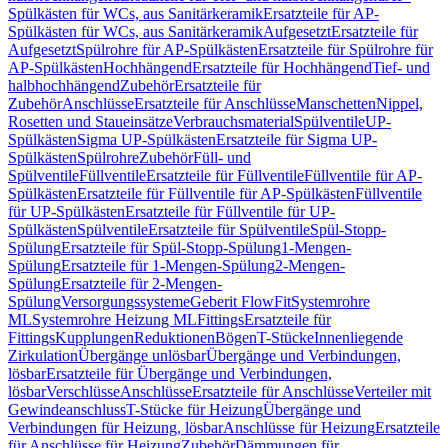
Spülkästen für WCs, aus Sanitärkeramik
Ersatzteile für AP-
Spülkästen für WCs, aus Sanitärkeramik
Aufgesetzt
Ersatzteile für
Aufgesetzt
Spülrohre für AP-Spülkästen
Ersatzteile für Spülrohre für
AP-Spülkästen
Hochhängend
Ersatzteile für Hochhängend
Tief- und
halbhochhängend
Zubehör
Ersatzteile für
Zubehör
Anschlüsse
Ersatzteile für Anschlüsse
Manschetten
Nippel,
Rosetten und Staueinsätze
Verbrauchsmaterial
Spülventile
UP-
Spülkästen
Sigma UP-Spülkästen
Ersatzteile für Sigma UP-
Spülkästen
Spülrohre
Zubehör
Füll- und
Spülventile
Füllventile
Ersatzteile für Füllventile
Füllventile für AP-
Spülkästen
Ersatzteile für Füllventile für AP-Spülkästen
Füllventile
für UP-Spülkästen
Ersatzteile für Füllventile für UP-
Spülkästen
Spülventile
Ersatzteile für Spülventile
Spül-Stopp-
Spülung
Ersatzteile für Spül-Stopp-Spülung
1-Mengen-
Spülung
Ersatzteile für 1-Mengen-Spülung
2-Mengen-
Spülung
Ersatzteile für 2-Mengen-
Spülung
Versorgungssysteme
Geberit FlowFit
Systemrohre
ML
Systemrohre Heizung ML
Fittings
Ersatzteile für
Fittings
Kupplungen
Reduktionen
Bögen
T-Stücke
Innenliegende
Zirkulation
Übergänge unlösbar
Übergänge und Verbindungen,
lösbar
Ersatzteile für Übergänge und Verbindungen,
lösbar
Verschlüsse
Anschlüsse
Ersatzteile für Anschlüsse
Verteiler mit
Gewindeanschluss
T-Stücke für Heizung
Übergänge und
Verbindungen für Heizung, lösbar
Anschlüsse für Heizung
Ersatzteile
für Anschlüsse für Heizung
Zubehör
Dämmungen für