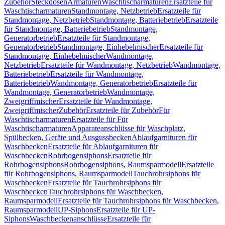
Zubehör
Steckdosen
Armaturen
Waschtischarmaturen
Ersatzteile für
Waschtischarmaturen
Standmontage, Netzbetrieb
Ersatzteile für
Standmontage, Netzbetrieb
Standmontage, Batteriebetrieb
Ersatzteile
für Standmontage, Batteriebetrieb
Standmontage,
Generatorbetrieb
Ersatzteile für Standmontage,
Generatorbetrieb
Standmontage, Einhebelmischer
Ersatzteile für
Standmontage, Einhebelmischer
Wandmontage,
Netzbetrieb
Ersatzteile für Wandmontage, Netzbetrieb
Wandmontage,
Batteriebetrieb
Ersatzteile für Wandmontage,
Batteriebetrieb
Wandmontage, Generatorbetrieb
Ersatzteile für
Wandmontage, Generatorbetrieb
Wandmontage,
Zweigriffmischer
Ersatzteile für Wandmontage,
Zweigriffmischer
Zubehör
Ersatzteile für Zubehör
Für
Waschtischarmaturen
Ersatzteile für Für
Waschtischarmaturen
Apparateanschlüsse für Waschplatz,
Spülbecken, Geräte und Ausgussbecken
Ablaufgarnituren für
Waschbecken
Ersatzteile für Ablaufgarnituren für
Waschbecken
Rohrbogensiphons
Ersatzteile für
Rohrbogensiphons
Rohrbogensiphons, Raumsparmodell
Ersatzteile
für Rohrbogensiphons, Raumsparmodell
Tauchrohrsiphons für
Waschbecken
Ersatzteile für Tauchrohrsiphons für
Waschbecken
Tauchrohrsiphons für Waschbecken,
Raumsparmodell
Ersatzteile für Tauchrohrsiphons für Waschbecken,
Raumsparmodell
UP-Siphons
Ersatzteile für UP-
Siphons
Waschbeckenanschlüsse
Ersatzteile für