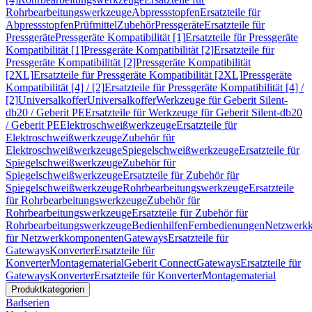
Rohrbearbeitungswerkzeuge
Abpressstopfen
Ersatzteile für
Abpressstopfen
Prüfmittel
Zubehör
Pressgeräte
Ersatzteile für
Pressgeräte
Pressgeräte Kompatibilität [1]
Ersatzteile für Pressgeräte
Kompatibilität [1]
Pressgeräte Kompatibilität [2]
Ersatzteile für
Pressgeräte Kompatibilität [2]
Pressgeräte Kompatibilität
[2XL]
Ersatzteile für Pressgeräte Kompatibilität [2XL]
Pressgeräte
Kompatibilität [4] / [2]
Ersatzteile für Pressgeräte Kompatibilität [4] /
[2]
Universalkoffer
Universalkoffer
Werkzeuge für Geberit Silent-
db20 / Geberit PE
Ersatzteile für Werkzeuge für Geberit Silent-db20
/ Geberit PE
Elektroschweißwerkzeuge
Ersatzteile für
Elektroschweißwerkzeuge
Zubehör für
Elektroschweißwerkzeuge
Spiegelschweißwerkzeuge
Ersatzteile für
Spiegelschweißwerkzeuge
Zubehör für
Spiegelschweißwerkzeuge
Ersatzteile für Zubehör für
Spiegelschweißwerkzeuge
Rohrbearbeitungswerkzeuge
Ersatzteile
für Rohrbearbeitungswerkzeuge
Zubehör für
Rohrbearbeitungswerkzeuge
Ersatzteile für Zubehör für
Rohrbearbeitungswerkzeuge
Bedienhilfen
Fernbedienungen
Netzwerk
für Netzwerkkomponenten
Gateways
Ersatzteile für
Gateways
Konverter
Ersatzteile für
Konverter
Montagematerial
Geberit Connect
Gateways
Ersatzteile für
Gateways
Konverter
Ersatzteile für Konverter
Montagematerial
Produktkategorien
Badserien