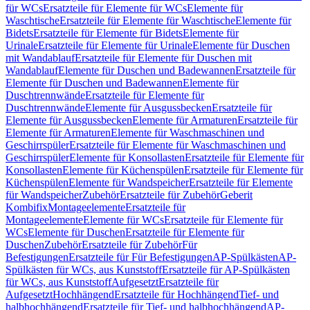
für WCs
Ersatzteile für Elemente für WCs
Elemente für
Waschtische
Ersatzteile für Elemente für Waschtische
Elemente für
Bidets
Ersatzteile für Elemente für Bidets
Elemente für
Urinale
Ersatzteile für Elemente für Urinale
Elemente für Duschen
mit Wandablauf
Ersatzteile für Elemente für Duschen mit
Wandablauf
Elemente für Duschen und Badewannen
Ersatzteile für
Elemente für Duschen und Badewannen
Elemente für
Duschtrennwände
Ersatzteile für Elemente für
Duschtrennwände
Elemente für Ausgussbecken
Ersatzteile für
Elemente für Ausgussbecken
Elemente für Armaturen
Ersatzteile für
Elemente für Armaturen
Elemente für Waschmaschinen und
Geschirrspüler
Ersatzteile für Elemente für Waschmaschinen und
Geschirrspüler
Elemente für Konsollasten
Ersatzteile für Elemente für
Konsollasten
Elemente für Küchenspülen
Ersatzteile für Elemente für
Küchenspülen
Elemente für Wandspeicher
Ersatzteile für Elemente
für Wandspeicher
Zubehör
Ersatzteile für Zubehör
Geberit
Kombifix
Montageelemente
Ersatzteile für
Montageelemente
Elemente für WCs
Ersatzteile für Elemente für
WCs
Elemente für Duschen
Ersatzteile für Elemente für
Duschen
Zubehör
Ersatzteile für Zubehör
Für
Befestigungen
Ersatzteile für Für Befestigungen
AP-Spülkästen
AP-
Spülkästen für WCs, aus Kunststoff
Ersatzteile für AP-Spülkästen
für WCs, aus Kunststoff
Aufgesetzt
Ersatzteile für
Aufgesetzt
Hochhängend
Ersatzteile für Hochhängend
Tief- und
halbhochhängend
Ersatzteile für Tief- und halbhochhängend
AP-