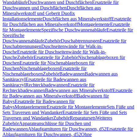
Wandabläufe
Duschwannen und Duschflächen
Ersatzteile für
Duschwannen und Duschflächen
Duschflächen aus
Mineralwerkstoff und Geberit Duofix
Installationselemente
Duschflächen aus Mineralwerkstoff
Ersatzteile
für Duschflächen aus Mineralwerkstoff
Montagelemente
Ersatzteile
für Montagelemente
Spezifische Duschwannenabläufe
Ersatzteile für
Spezifische
Duschwannenabläufe
Zubehör
Duschabtrennungen
Ersatzteile für
Duschabtrennungen
Duschseitenwände für Walk-in-
Dusche
Ersatzteile für Duschseitenwände für Walk-in-
Dusche
Zubehör
Ersatzteile für Zubehör
Nischenablageboxen für
Duschen
Ersatzteile für Nischenablageboxen für
Duschen
Nischenablageboxen
Ersatzteile für
Nischenablageboxen
Zubehör
Badewannen
Badewannen aus
Sanitäracryl
Ersatzteile für Badewannen aus
Sanitäracryl
Rechteckbadewannen
Ersatzteile für
Rechteckbadewannen
Badewannen aus Mineralwerkstoff
Ersatzteile
für Badewannen aus Mineralwerkstoff
Badewannen für
Babys
Ersatzteile für Badewannen für
Babys
Montagelemente
Ersatzteile für Montagelemente
Sets Füße und
Sets Traversen und Wandanker
Ersatzteile für Sets Füße und Sets
Traversen und Wandanker
Zubehör
Reparatursets
Weiteres
Zubehör
Apparateanschlüsse für Duschen und
Badewannen
Ablaufgarnituren für Duschwannen, d52
Ersatzteile für
Ablaufgarnituren für Duschwannen, d52
Ohne