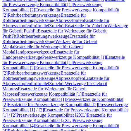
für Presswerkzeuge Kompatibilität [1]
Presswerkzeuge
Kompatibilität [2]
Ersatzteile für Presswerkzeuge Kompatibilität
[2]
Rohrbearbeitungswerkzeuge
Ersatzteile für
Rohrbearbeitungswerkzeuge
Abpressstopfen
Ersatzteile für
Abpressstopfen
Prüfmittel
Zubehör
Ersatzteile für Zubehör
Werkzeuge
für Geberit PushFit
Ersatzteile für Werkzeuge für Geberit
PushFit
Rohrbearbeitungswerkzeuge
Ersatzteile für
Rohrbearbeitungswerkzeuge
Werkzeuge für Geberit
Mepla
Ersatzteile für Werkzeuge für Geberit
Mepla
Handpresswerkzeuge
Ersatzteile für
Handpresswerkzeuge
Presswerkzeuge Kompatibilität [1]
Ersatzteile
für Presswerkzeuge Kompatibilität [1]
Presswerkzeuge
Kompatibilität [2]
Ersatzteile für Presswerkzeuge Kompatibilität
[2]
Rohrbearbeitungswerkzeuge
Ersatzteile für
Rohrbearbeitungswerkzeuge
Abpressstopfen
Ersatzteile für
Abpressstopfen
Prüfmittel
Zubehör
Werkzeuge für Geberit
Mapress
Ersatzteile für Werkzeuge für Geberit
Mapress
Presswerkzeuge Kompatibilität [1]
Ersatzteile für
Presswerkzeuge Kompatibilität [1]
Presswerkzeuge Kompatibilität
[2]
Ersatzteile für Presswerkzeuge Kompatibilität [2]
Presswerkzeuge
Kompatibilität [1] / [2]
Ersatzteile für Presswerkzeuge Kompatibilität
[1] / [2]
Presswerkzeuge Kompatibilität [2XL]
Ersatzteile für
Presswerkzeuge Kompatibilität [2XL]
Presswerkzeuge
Kompatibilität [4]
Ersatzteile für Presswerkzeuge Kompatibilität
[4]
Rohrbearbeitungswerkzeuge
Ersatzteile für