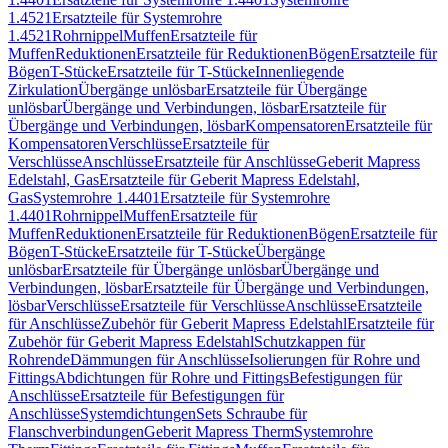
1.4521
Ersatzteile für Systemrohre
1.4521
Rohrnippel
Muffen
Ersatzteile für
Muffen
Reduktionen
Ersatzteile für Reduktionen
Bögen
Ersatzteile für
Bögen
T-Stücke
Ersatzteile für T-Stücke
Innenliegende
Zirkulation
Übergänge unlösbar
Ersatzteile für Übergänge
unlösbar
Übergänge und Verbindungen, lösbar
Ersatzteile für
Übergänge und Verbindungen, lösbar
Kompensatoren
Ersatzteile für
Kompensatoren
Verschlüsse
Ersatzteile für
Verschlüsse
Anschlüsse
Ersatzteile für Anschlüsse
Geberit Mapress
Edelstahl, Gas
Ersatzteile für Geberit Mapress Edelstahl,
Gas
Systemrohre 1.4401
Ersatzteile für Systemrohre
1.4401
Rohrnippel
Muffen
Ersatzteile für
Muffen
Reduktionen
Ersatzteile für Reduktionen
Bögen
Ersatzteile für
Bögen
T-Stücke
Ersatzteile für T-Stücke
Übergänge
unlösbar
Ersatzteile für Übergänge unlösbar
Übergänge und
Verbindungen, lösbar
Ersatzteile für Übergänge und Verbindungen,
lösbar
Verschlüsse
Ersatzteile für Verschlüsse
Anschlüsse
Ersatzteile
für Anschlüsse
Zubehör für Geberit Mapress Edelstahl
Ersatzteile für
Zubehör für Geberit Mapress Edelstahl
Schutzkappen für
Rohrende
Dämmungen für Anschlüsse
Isolierungen für Rohre und
Fittings
Abdichtungen für Rohre und Fittings
Befestigungen für
Anschlüsse
Ersatzteile für Befestigungen für
Anschlüsse
Systemdichtungen
Sets Schraube für
Flanschverbindungen
Geberit Mapress Therm
Systemrohre