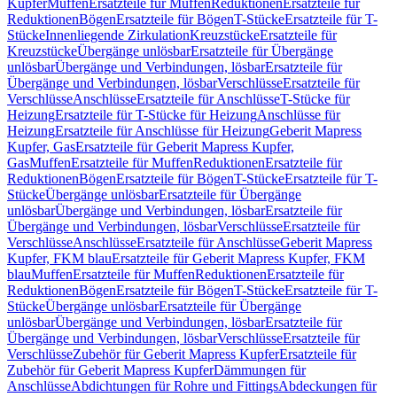
Kupfer
Muffen
Ersatzteile für Muffen
Reduktionen
Ersatzteile für
Reduktionen
Bögen
Ersatzteile für Bögen
T-Stücke
Ersatzteile für T-
Stücke
Innenliegende Zirkulation
Kreuzstücke
Ersatzteile für
Kreuzstücke
Übergänge unlösbar
Ersatzteile für Übergänge
unlösbar
Übergänge und Verbindungen, lösbar
Ersatzteile für
Übergänge und Verbindungen, lösbar
Verschlüsse
Ersatzteile für
Verschlüsse
Anschlüsse
Ersatzteile für Anschlüsse
T-Stücke für
Heizung
Ersatzteile für T-Stücke für Heizung
Anschlüsse für
Heizung
Ersatzteile für Anschlüsse für Heizung
Geberit Mapress
Kupfer, Gas
Ersatzteile für Geberit Mapress Kupfer,
Gas
Muffen
Ersatzteile für Muffen
Reduktionen
Ersatzteile für
Reduktionen
Bögen
Ersatzteile für Bögen
T-Stücke
Ersatzteile für T-
Stücke
Übergänge unlösbar
Ersatzteile für Übergänge
unlösbar
Übergänge und Verbindungen, lösbar
Ersatzteile für
Übergänge und Verbindungen, lösbar
Verschlüsse
Ersatzteile für
Verschlüsse
Anschlüsse
Ersatzteile für Anschlüsse
Geberit Mapress
Kupfer, FKM blau
Ersatzteile für Geberit Mapress Kupfer, FKM
blau
Muffen
Ersatzteile für Muffen
Reduktionen
Ersatzteile für
Reduktionen
Bögen
Ersatzteile für Bögen
T-Stücke
Ersatzteile für T-
Stücke
Übergänge unlösbar
Ersatzteile für Übergänge
unlösbar
Übergänge und Verbindungen, lösbar
Ersatzteile für
Übergänge und Verbindungen, lösbar
Verschlüsse
Ersatzteile für
Verschlüsse
Zubehör für Geberit Mapress Kupfer
Ersatzteile für
Zubehör für Geberit Mapress Kupfer
Dämmungen für
Anschlüsse
Abdichtungen für Rohre und Fittings
Abdeckungen für