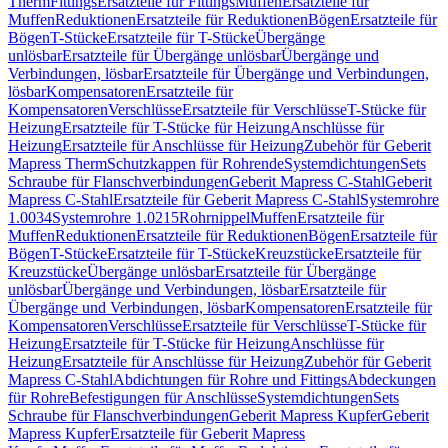
Therm
Fittings
Ersatzteile für Fittings
Muffen
Ersatzteile für
Muffen
Reduktionen
Ersatzteile für Reduktionen
Bögen
Ersatzteile für
Bögen
T-Stücke
Ersatzteile für T-Stücke
Übergänge
unlösbar
Ersatzteile für Übergänge unlösbar
Übergänge und
Verbindungen, lösbar
Ersatzteile für Übergänge und Verbindungen,
lösbar
Kompensatoren
Ersatzteile für
Kompensatoren
Verschlüsse
Ersatzteile für Verschlüsse
T-Stücke für
Heizung
Ersatzteile für T-Stücke für Heizung
Anschlüsse für
Heizung
Ersatzteile für Anschlüsse für Heizung
Zubehör für Geberit
Mapress Therm
Schutzkappen für Rohrende
Systemdichtungen
Sets
Schraube für Flanschverbindungen
Geberit Mapress C-Stahl
Geberit
Mapress C-Stahl
Ersatzteile für Geberit Mapress C-Stahl
Systemrohre
1.0034
Systemrohre 1.0215
Rohrnippel
Muffen
Ersatzteile für
Muffen
Reduktionen
Ersatzteile für Reduktionen
Bögen
Ersatzteile für
Bögen
T-Stücke
Ersatzteile für T-Stücke
Kreuzstücke
Ersatzteile für
Kreuzstücke
Übergänge unlösbar
Ersatzteile für Übergänge
unlösbar
Übergänge und Verbindungen, lösbar
Ersatzteile für
Übergänge und Verbindungen, lösbar
Kompensatoren
Ersatzteile für
Kompensatoren
Verschlüsse
Ersatzteile für Verschlüsse
T-Stücke für
Heizung
Ersatzteile für T-Stücke für Heizung
Anschlüsse für
Heizung
Ersatzteile für Anschlüsse für Heizung
Zubehör für Geberit
Mapress C-Stahl
Abdichtungen für Rohre und Fittings
Abdeckungen
für Rohre
Befestigungen für Anschlüsse
Systemdichtungen
Sets
Schraube für Flanschverbindungen
Geberit Mapress Kupfer
Geberit
Mapress Kupfer
Ersatzteile für Geberit Mapress