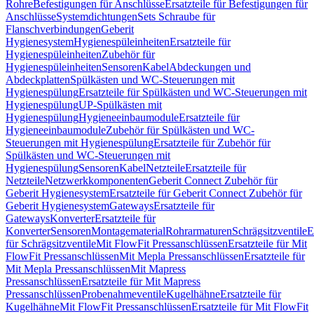
Rohre
Befestigungen für Anschlüsse
Ersatzteile für Befestigungen für
Anschlüsse
Systemdichtungen
Sets Schraube für
Flanschverbindungen
Geberit
Hygienesystem
Hygienespüleinheiten
Ersatzteile für
Hygienespüleinheiten
Zubehör für
Hygienespüleinheiten
Sensoren
Kabel
Abdeckungen und
Abdeckplatten
Spülkästen und WC-Steuerungen mit
Hygienespülung
Ersatzteile für Spülkästen und WC-Steuerungen mit
Hygienespülung
UP-Spülkästen mit
Hygienespülung
Hygieneeinbaumodule
Ersatzteile für
Hygieneeinbaumodule
Zubehör für Spülkästen und WC-
Steuerungen mit Hygienespülung
Ersatzteile für Zubehör für
Spülkästen und WC-Steuerungen mit
Hygienespülung
Sensoren
Kabel
Netzteile
Ersatzteile für
Netzteile
Netzwerkkomponenten
Geberit Connect Zubehör für
Geberit Hygienesystem
Ersatzteile für Geberit Connect Zubehör für
Geberit Hygienesystem
Gateways
Ersatzteile für
Gateways
Konverter
Ersatzteile für
Konverter
Sensoren
Montagematerial
Rohrarmaturen
Schrägsitzventile
E
für Schrägsitzventile
Mit FlowFit Pressanschlüssen
Ersatzteile für Mit
FlowFit Pressanschlüssen
Mit Mepla Pressanschlüssen
Ersatzteile für
Mit Mepla Pressanschlüssen
Mit Mapress
Pressanschlüssen
Ersatzteile für Mit Mapress
Pressanschlüssen
Probenahmeventile
Kugelhähne
Ersatzteile für
Kugelhähne
Mit FlowFit Pressanschlüssen
Ersatzteile für Mit FlowFit