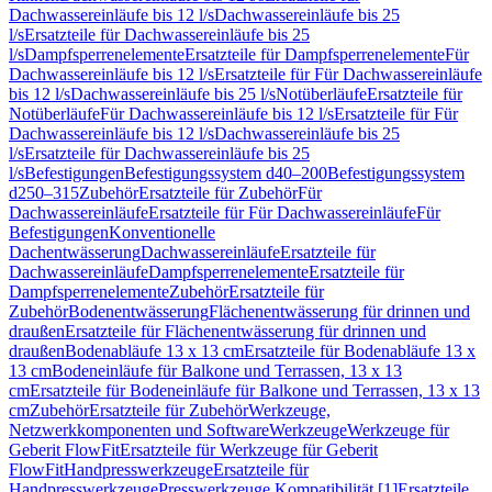
Dachwassereinläufe bis 12 l/s
Dachwassereinläufe bis 25
l/s
Ersatzteile für Dachwassereinläufe bis 25
l/s
Dampfsperrenelemente
Ersatzteile für Dampfsperrenelemente
Für
Dachwassereinläufe bis 12 l/s
Ersatzteile für Für Dachwassereinläufe
bis 12 l/s
Dachwassereinläufe bis 25 l/s
Notüberläufe
Ersatzteile für
Notüberläufe
Für Dachwassereinläufe bis 12 l/s
Ersatzteile für Für
Dachwassereinläufe bis 12 l/s
Dachwassereinläufe bis 25
l/s
Ersatzteile für Dachwassereinläufe bis 25
l/s
Befestigungen
Befestigungssystem d40–200
Befestigungssystem
d250–315
Zubehör
Ersatzteile für Zubehör
Für
Dachwassereinläufe
Ersatzteile für Für Dachwassereinläufe
Für
Befestigungen
Konventionelle
Dachentwässerung
Dachwassereinläufe
Ersatzteile für
Dachwassereinläufe
Dampfsperrenelemente
Ersatzteile für
Dampfsperrenelemente
Zubehör
Ersatzteile für
Zubehör
Bodenentwässerung
Flächenentwässerung für drinnen und
draußen
Ersatzteile für Flächenentwässerung für drinnen und
draußen
Bodenabläufe 13 x 13 cm
Ersatzteile für Bodenabläufe 13 x
13 cm
Bodeneinläufe für Balkone und Terrassen, 13 x 13
cm
Ersatzteile für Bodeneinläufe für Balkone und Terrassen, 13 x 13
cm
Zubehör
Ersatzteile für Zubehör
Werkzeuge,
Netzwerkkomponenten und Software
Werkzeuge
Werkzeuge für
Geberit FlowFit
Ersatzteile für Werkzeuge für Geberit
FlowFit
Handpresswerkzeuge
Ersatzteile für
Handpresswerkzeuge
Presswerkzeuge Kompatibilität [1]
Ersatzteile