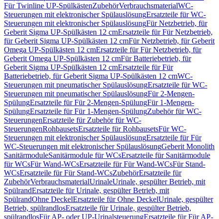
Für Twinline UP-Spülkästen
Zubehör
Verbrauchsmaterial
WC-
Steuerungen mit elektronischer Spülauslösung
Ersatzteile für WC-
Steuerungen mit elektronischer Spülauslösung
Für Netzbetrieb, für
Geberit Sigma UP-Spülkästen 12 cm
Ersatzteile für Für Netzbetrieb,
für Geberit Sigma UP-Spülkästen 12 cm
Für Netzbetrieb, für Geberit
Omega UP-Spülkästen 12 cm
Ersatzteile für Für Netzbetrieb, für
Geberit Omega UP-Spülkästen 12 cm
Für Batteriebetrieb, für
Geberit Sigma UP-Spülkästen 12 cm
Ersatzteile für Für
Batteriebetrieb, für Geberit Sigma UP-Spülkästen 12 cm
WC-
Steuerungen mit pneumatischer Spülauslösung
Ersatzteile für WC-
Steuerungen mit pneumatischer Spülauslösung
Für 2-Mengen-
Spülung
Ersatzteile für Für 2-Mengen-Spülung
Für 1-Mengen-
Spülung
Ersatzteile für Für 1-Mengen-Spülung
Zubehör für WC-
Steuerungen
Ersatzteile für Zubehör für WC-
Steuerungen
Rohbausets
Ersatzteile für Rohbausets
Für WC-
Steuerungen mit elektronischer Spülauslösung
Ersatzteile für Für
WC-Steuerungen mit elektronischer Spülauslösung
Geberit Monolith
Sanitärmodule
Sanitärmodule für WCs
Ersatzteile für Sanitärmodule
für WCs
Für Wand-WCs
Ersatzteile für Für Wand-WCs
Für Stand-
WCs
Ersatzteile für Für Stand-WCs
Zubehör
Ersatzteile für
Zubehör
Verbrauchsmaterial
Urinale
Urinale, gespülter Betrieb, mit
Spülrand
Ersatzteile für Urinale, gespülter Betrieb, mit
Spülrand
Ohne Deckel
Ersatzteile für Ohne Deckel
Urinale, gespülter
Betrieb, spülrandlos
Ersatzteile für Urinale, gespülter Betrieb,
spülrandlos
Für AP- oder UP-Urinalsteuerung
Ersatzteile für Für AP-