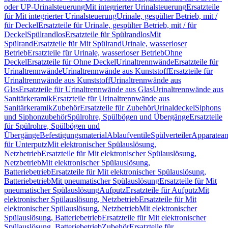
oder UP-Urinalsteuerung
Mit integrierter Urinalsteuerung
Ersatzteile
für Mit integrierter Urinalsteuerung
Urinale, gespülter Betrieb, mit /
für Deckel
Ersatzteile für Urinale, gespülter Betrieb, mit / für
Deckel
Spülrandlos
Ersatzteile für Spülrandlos
Mit
Spülrand
Ersatzteile für Mit Spülrand
Urinale, wasserloser
Betrieb
Ersatzteile für Urinale, wasserloser Betrieb
Ohne
Deckel
Ersatzteile für Ohne Deckel
Urinaltrennwände
Ersatzteile für
Urinaltrennwände
Urinaltrennwände aus Kunststoff
Ersatzteile für
Urinaltrennwände aus Kunststoff
Urinaltrennwände aus
Glas
Ersatzteile für Urinaltrennwände aus Glas
Urinaltrennwände aus
Sanitärkeramik
Ersatzteile für Urinaltrennwände aus
Sanitärkeramik
Zubehör
Ersatzteile für Zubehör
Urinaldeckel
Siphons
und Siphonzubehör
Spülrohre, Spülbögen und Übergänge
Ersatzteile
für Spülrohre, Spülbögen und
Übergänge
Befestigungsmaterial
Ablaufventile
Spülverteiler
Apparatean
für Unterputz
Mit elektronischer Spülauslösung,
Netzbetrieb
Ersatzteile für Mit elektronischer Spülauslösung,
Netzbetrieb
Mit elektronischer Spülauslösung,
Batteriebetrieb
Ersatzteile für Mit elektronischer Spülauslösung,
Batteriebetrieb
Mit pneumatischer Spülauslösung
Ersatzteile für Mit
pneumatischer Spülauslösung
Aufputz
Ersatzteile für Aufputz
Mit
elektronischer Spülauslösung, Netzbetrieb
Ersatzteile für Mit
elektronischer Spülauslösung, Netzbetrieb
Mit elektronischer
Spülauslösung, Batteriebetrieb
Ersatzteile für Mit elektronischer
Spülauslösung, Batteriebetrieb
Zubehör
Ersatzteile für