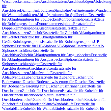
Waschbeckenanschlüsse
Anschlussstutzen
Anschlussbögen
Abdeckung
für
Anschlüsse
Dichtungen
Löthülsen
Standrohre
Verlängerungen
Wandeinb
für Wandeinbaukästen
Ablaufgarnituren für Spülbecken
Ersatzteile
für Ablaufgarnituren für Spülbecken
Rohrbogensiphons
Ersatzteile
für Rohrbogensiphons
Doppelkammersiphons
Ersatzteile für
Doppelkammersiphons
Anschlussstutzen
Ersatzteile für
Anschlussstutzen
Zubehör
Ersatzteile für Zubehör
Ablaufgarnituren
für Geräte
Ersatzteile für Ablaufgarnituren für
Geräte
Rohrbogensiphons
Ersatzteile für Rohrbogensiphons
UP-
Siphons
Ersatzteile für UP-Siphons
AP-Siphons
Ersatzteile für AP-
Siphons
Anschlüsse
Ersatzteile für
Anschlüsse
Zubehör
Ablaufgarnituren für Ausgussbecken
Ersatzteile
für Ablaufgarnituren für Ausgussbecken
Siphons
Ersatzteile für
Siphons
Anschlussbögen
Ersatzteile für
Anschlussbögen
Anschlussstutzen
Ersatzteile für
Anschlussstutzen
Ablaufventile
Ersatzteile für
Ablaufventile
Zubehör
Ersatzteile für Zubehör
Duschen und
Badewannen
Duschen
Bodenentwässerung für Duschen
Ersatzteile
für Bodenentwässerung für Duschen
Duschrinnen
Ersatzteile für
Duschrinnen
Zubehör für Duschrinnen
Ersatzteile für Zubehör für
Duschrinnen
Duschbodenabläufe
Ersatzteile für
Duschbodenabläufe
Zubehör für Duschbodenabläufe
Ersatzteile für
Zubehör für Duschbodenabläufe
Wandabläufe
Ersatzteile für
Wandabläufe
Zubehör für Wandabläufe
Ersatzteile für Zubehör für