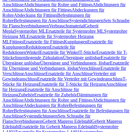
Anschlüsse
Abdichtungen für Rohre und Fittings
Abdichtungen für
Anschlüsse
Abdichtungen für Fittings
Abdeckungen für
Rohre
Abdeckung für Fittings
Befestigungen für
Rohre
Befestigungen für Anschlüsse
Systemdichtungen
Sets Schraube
für Flanschverbindungen
Verbrauchsmaterial
Geberit
Mepla
Systemrohre ML
Ersatzteile für Systemrohre ML
Systemrohre
Heizung ML
Ersatzteile für Systemrohre Heizung
ML
Fittings
Ersatzteile für Fittings
Kupplungen
Ersatzteile für
Kupplungen
Reduktionen
Ersatzteile für
Reduktionen
Winkel
Ersatzteile für Winkel
T-Stücke
Ersatzteile für T-
Stücke
Innenliegende Zirkulation
Übergänge unlösbar
Ersatzteile für
Übergänge unlösbar
Übergänge und Verbindungen, lösbar
Ersatzteile
für Übergänge und Verbindungen, lösbar
Verschlüsse
Ersatzteile für
Verschlüsse
Anschlüsse
Ersatzteile für Anschlüsse
Verteiler mit
Gewindeanschluss
Ersatzteile für Verteiler mit Gewindeanschluss
T-
Stücke für Heizung
Ersatzteile für T-Stücke für Heizung
Anschlüsse
für Heizung
Ersatzteile für Anschlüsse für
Heizung
Zubehör
Ersatzteile für Zubehör
Dämmungen für
Anschlüsse
Abdichtungen für Rohre und Fittings
Abdichtungen für
Anschlüsse
Abdeckungen für Rohre
Befestigungen für
Rohre
Befestigungen für Anschlüsse
Ersatzteile für Befestigungen für
Anschlüsse
Systemdichtungen
Sets Schraube für
Flanschverbindungen
Geberit Mapress Edelstahl
Geberit Mapress
Edelstahl
Ersatzteile für Geberit Mapress Edelstahl
Systemrohre
1.4401
Ersatzteile für Systemrohre 1.4401
Systemrohre