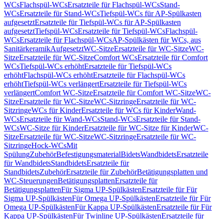
WCs
Flachspül-WCs
Ersatzteile für Flachspül-WCs
Stand-
WCs
Ersatzteile für Stand-WCs
Tiefspül-WCs für AP-Spülkasten
aufgesetzt
Ersatzteile für Tiefspül-WCs für AP-Spülkasten
aufgesetzt
Tiefspül-WCs
Ersatzteile für Tiefspül-WCs
Flachspül-
WCs
Ersatzteile für Flachspül-WCs
AP-Spülkästen für WCs, aus
Sanitärkeramik
Aufgesetzt
WC-Sitze
Ersatzteile für WC-Sitze
WC-
Sitze
Ersatzteile für WC-Sitze
Comfort WCs
Ersatzteile für Comfort
WCs
Tiefspül-WCs erhöht
Ersatzteile für Tiefspül-WCs
erhöht
Flachspül-WCs erhöht
Ersatzteile für Flachspül-WCs
erhöht
Tiefspül-WCs verlängert
Ersatzteile für Tiefspül-WCs
verlängert
Comfort WC-Sitze
Ersatzteile für Comfort WC-Sitze
WC-
Sitze
Ersatzteile für WC-Sitze
WC-Sitzringe
Ersatzteile für WC-
Sitzringe
WCs für Kinder
Ersatzteile für WCs für Kinder
Wand-
WCs
Ersatzteile für Wand-WCs
Stand-WCs
Ersatzteile für Stand-
WCs
WC-Sitze für Kinder
Ersatzteile für WC-Sitze für Kinder
WC-
Sitze
Ersatzteile für WC-Sitze
WC-Sitzringe
Ersatzteile für WC-
Sitzringe
Hock-WCs
Mit
Spülung
Zubehör
Befestigungsmaterial
Bidets
Wandbidets
Ersatzteile
für Wandbidets
Standbidets
Ersatzteile für
Standbidets
Zubehör
Ersatzteile für Zubehör
Betätigungsplatten und
WC-Steuerungen
Betätigungsplatten
Ersatzteile für
Betätigungsplatten
Für Sigma UP-Spülkästen
Ersatzteile für Für
Sigma UP-Spülkästen
Für Omega UP-Spülkästen
Ersatzteile für Für
Omega UP-Spülkästen
Für Kappa UP-Spülkästen
Ersatzteile für Für
Kappa UP-Spülkästen
Für Twinline UP-Spülkästen
Ersatzteile für