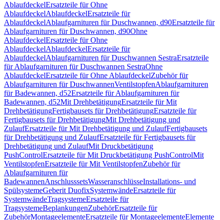
Ablaufdeckel
Ersatzteile für Ohne
Ablaufdeckel
Ablaufdeckel
Ersatzteile für
Ablaufdeckel
Ablaufgarnituren für Duschwannen, d90
Ersatzteile für
Ablaufgarnituren für Duschwannen, d90
Ohne
Ablaufdeckel
Ersatzteile für Ohne
Ablaufdeckel
Ablaufdeckel
Ersatzteile für
Ablaufdeckel
Ablaufgarnituren für Duschwannen Sestra
Ersatzteile
für Ablaufgarnituren für Duschwannen Sestra
Ohne
Ablaufdeckel
Ersatzteile für Ohne Ablaufdeckel
Zubehör für
Ablaufgarnituren für Duschwannen
Ventilstopfen
Ablaufgarnituren
für Badewannen, d52
Ersatzteile für Ablaufgarnituren für
Badewannen, d52
Mit Drehbetätigung
Ersatzteile für Mit
Drehbetätigung
Fertigbausets für Drehbetätigung
Ersatzteile für
Fertigbausets für Drehbetätigung
Mit Drehbetätigung und
Zulauf
Ersatzteile für Mit Drehbetätigung und Zulauf
Fertigbausets
für Drehbetätigung und Zulauf
Ersatzteile für Fertigbausets für
Drehbetätigung und Zulauf
Mit Druckbetätigung
PushControl
Ersatzteile für Mit Druckbetätigung PushControl
Mit
Ventilstopfen
Ersatzteile für Mit Ventilstopfen
Zubehör für
Ablaufgarnituren für
Badewannen
Anschlusssets
Wasseranschlüsse
Installations- und
Spülsysteme
Geberit Duofix
Systemwände
Ersatzteile für
Systemwände
Tragsysteme
Ersatzteile für
Tragsysteme
Beplankungen
Zubehör
Ersatzteile für
Zubehör
Montageelemente
Ersatzteile für Montageelemente
Elemente