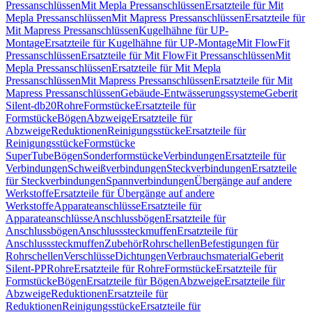
Pressanschlüssen
Mit Mepla Pressanschlüssen
Ersatzteile für Mit
Mepla Pressanschlüssen
Mit Mapress Pressanschlüssen
Ersatzteile für
Mit Mapress Pressanschlüssen
Kugelhähne für UP-
Montage
Ersatzteile für Kugelhähne für UP-Montage
Mit FlowFit
Pressanschlüssen
Ersatzteile für Mit FlowFit Pressanschlüssen
Mit
Mepla Pressanschlüssen
Ersatzteile für Mit Mepla
Pressanschlüssen
Mit Mapress Pressanschlüssen
Ersatzteile für Mit
Mapress Pressanschlüssen
Gebäude-Entwässerungssysteme
Geberit
Silent-db20
Rohre
Formstücke
Ersatzteile für
Formstücke
Bögen
Abzweige
Ersatzteile für
Abzweige
Reduktionen
Reinigungsstücke
Ersatzteile für
Reinigungsstücke
Formstücke
SuperTube
Bögen
Sonderformstücke
Verbindungen
Ersatzteile für
Verbindungen
Schweißverbindungen
Steckverbindungen
Ersatzteile
für Steckverbindungen
Spannverbindungen
Übergänge auf andere
Werkstoffe
Ersatzteile für Übergänge auf andere
Werkstoffe
Apparateanschlüsse
Ersatzteile für
Apparateanschlüsse
Anschlussbögen
Ersatzteile für
Anschlussbögen
Anschlusssteckmuffen
Ersatzteile für
Anschlusssteckmuffen
Zubehör
Rohrschellen
Befestigungen für
Rohrschellen
Verschlüsse
Dichtungen
Verbrauchsmaterial
Geberit
Silent-PP
Rohre
Ersatzteile für Rohre
Formstücke
Ersatzteile für
Formstücke
Bögen
Ersatzteile für Bögen
Abzweige
Ersatzteile für
Abzweige
Reduktionen
Ersatzteile für
Reduktionen
Reinigungsstücke
Ersatzteile für