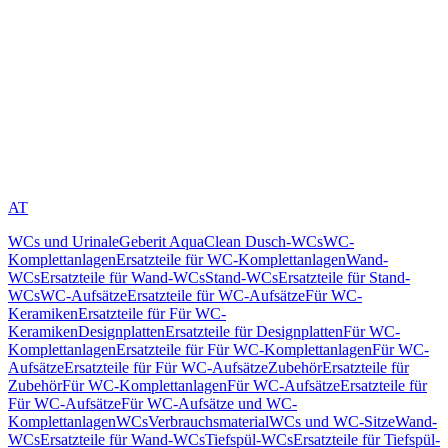
AT
WCs und Urinale
Geberit AquaClean Dusch-WCs
WC-
Komplettanlagen
Ersatzteile für WC-Komplettanlagen
Wand-
WCs
Ersatzteile für Wand-WCs
Stand-WCs
Ersatzteile für Stand-
WCs
WC-Aufsätze
Ersatzteile für WC-Aufsätze
Für WC-
Keramiken
Ersatzteile für Für WC-
Keramiken
Designplatten
Ersatzteile für Designplatten
Für WC-
Komplettanlagen
Ersatzteile für Für WC-Komplettanlagen
Für WC-
Aufsätze
Ersatzteile für Für WC-Aufsätze
Zubehör
Ersatzteile für
Zubehör
Für WC-Komplettanlagen
Für WC-Aufsätze
Ersatzteile für
Für WC-Aufsätze
Für WC-Aufsätze und WC-
Komplettanlagen
WCs
Verbrauchsmaterial
WCs und WC-Sitze
Wand-
WCs
Ersatzteile für Wand-WCs
Tiefspül-WCs
Ersatzteile für Tiefspül-