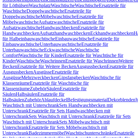
für Löthülsen
Waschplatz
Waschtische
Waschtische
Ersatzteile für
Waschtische
Doppelwaschtische
Ersatzteile für
Doppelwaschtische
Möbelwaschtische
Ersatzteile für
Möbelwaschtische
Aufsatzwaschtische
Ersatzteile für
Aufsatzwaschtische
Handwaschbecken
Ersatzteile für
Handwaschbecken
Aufsatzhandwaschbecken
Eckhandwaschbecken
H
für Halbeinbauwaschtische
Einbauwaschtische
Ersatzteile für
Einbauwaschtische
Unterbauwaschtische
Ersatzteile für
Unterbauwaschtische
Eckwaschtische
Waschtische
Comfort
Waschtische für Kinder
Ersatzteile für Waschtische für
Kinder
Waschtische
Waschrinnen
Ersatzteile für Waschrinnen
Weitere
Becken
Ersatzteile für Weitere Becken
Ausgussbecken
Ersatzteile für
Ausgussbecken
Ausgüsse
Ersatzteile für
Ausgüsse
Mehrzweckbecken
Gipsfangbecken
Waschtische für
Klassenräume
Ersatzteile für Waschtische für
Klassenräume
Zubehör
Säulen
Ersatzteile für
Säulen
Halbsäulen
Ersatzteile für
Halbsäulen
Zubehör
Ablaufdeckel
Befestigungsmaterial
Dekorblenden
W
Waschtisch mit Unterschrank
Sets Handwaschbecken mit
Unterschrank
Ersatzteile für Sets Handwaschbecken mit
Unterschrank
Sets Waschtisch mit Unterschrank
Ersatzteile für Sets
Waschtisch mit Unterschrank
Sets Möbelwaschtisch mit
Unterschrank
Ersatzteile für Sets Möbelwaschtisch mit
Unterschrank
Badezimmermöbel
Waschtischunterschränke
Ersatzteile