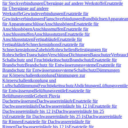
für Steckverbindungen
Übergänge auf andere Werkstoffe
Ersatzteile
für Übergänge auf andere
Werkstoffe
Gewindeverbindungen
Ersatzteile für
Gewindeverbindungen
Flanschverbindungen
Bundbüchsen
Apparatean
für Apparateanschlüsse
Anschlussbögen
Ersatzteile für
Anschlussbögen
Anschlussmuffen
Ersatzteile für
Anschlussmuffen
Anschlussstutzen
Ersatzteile für
Anschlussstutzen
Fertigabläufe
Ersatzteile für
Fertigabläufe
Schneckensiphons
Ersatzteile für
Schneckensiphons
Zubehör
Rohrschellen
Befestigungen für
Rohrschellen
Tragschalen
Verschlüsse
Dichtungen
Bauschutze
Verbrauc
Schallschutz und Feuchtigkeitsschutz
Brandschutz
Ersatzteile für
Brandschutz
Brandschutz für Entwässerungssysteme
Ersatzteile für
Brandschutz für Entwässerungssysteme
Schallschutz
Dämmungen
zur Körperschallentkopplung
Dämmungen zur
Körperschallentkopplung und
Luftschalldämmung
Feuchtigkeitsschutz
Abdichtungen
Lüftungsventile
für Entwässerung
Belüftungsventile
Ersatzteile für
Belüftungsventile
Geberit Pluvia
Dachentwässerung
Dachwassereinläufe
Ersatzteile für
Dachwassereinläufe
Dachwassereinläufe bis 12 l/s
Ersatzteile für
Dachwassereinläufe bis 12 l/s
Dachwassereinläufe bis 25
l/s
Ersatzteile für Dachwassereinläufe bis 25 l/s
Dachwassereinläufe
für Rinnen
Ersatzteile für Dachwassereinläufe für
Rinnen
Dachwassereinläufe bis 12 l/s
Ersatzteile für