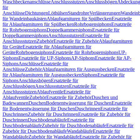
Waschbeckenanschlüsse
Anschlussstutzen
Anschlussbögen
Abdeckung
für
Anschlüsse
Dichtungen
Löthülsen
Standrohre
Verlängerungen
Wandeinb
für Wandeinbaukästen
Ablaufgarnituren für Spülbecken
Ersatzteile
für Ablaufgarnituren für Spülbecken
Rohrbogensiphons
Ersatzteile
für Rohrbogensiphons
Doppelkammersiphons
Ersatzteile für
Doppelkammersiphons
Anschlussstutzen
Ersatzteile für
Anschlussstutzen
Zubehör
Ersatzteile für Zubehör
Ablaufgarnituren
für Geräte
Ersatzteile für Ablaufgarnituren für
Geräte
Rohrbogensiphons
Ersatzteile für Rohrbogensiphons
UP-
Siphons
Ersatzteile für UP-Siphons
AP-Siphons
Ersatzteile für AP-
Siphons
Anschlüsse
Ersatzteile für
Anschlüsse
Zubehör
Ablaufgarnituren für Ausgussbecken
Ersatzteile
für Ablaufgarnituren für Ausgussbecken
Siphons
Ersatzteile für
Siphons
Anschlussbögen
Ersatzteile für
Anschlussbögen
Anschlussstutzen
Ersatzteile für
Anschlussstutzen
Ablaufventile
Ersatzteile für
Ablaufventile
Zubehör
Ersatzteile für Zubehör
Duschen und
Badewannen
Duschen
Bodenentwässerung für Duschen
Ersatzteile
für Bodenentwässerung für Duschen
Duschrinnen
Ersatzteile für
Duschrinnen
Zubehör für Duschrinnen
Ersatzteile für Zubehör für
Duschrinnen
Duschbodenabläufe
Ersatzteile für
Duschbodenabläufe
Zubehör für Duschbodenabläufe
Ersatzteile für
Zubehör für Duschbodenabläufe
Wandabläufe
Ersatzteile für
Wandabläufe
Zubehör für Wandabläufe
Ersatzteile für Zubehör für