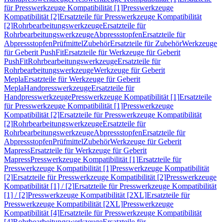
für Presswerkzeuge Kompatibilität [1]
Presswerkzeuge
Kompatibilität [2]
Ersatzteile für Presswerkzeuge Kompatibilität
[2]
Rohrbearbeitungswerkzeuge
Ersatzteile für
Rohrbearbeitungswerkzeuge
Abpressstopfen
Ersatzteile für
Abpressstopfen
Prüfmittel
Zubehör
Ersatzteile für Zubehör
Werkzeuge
für Geberit PushFit
Ersatzteile für Werkzeuge für Geberit
PushFit
Rohrbearbeitungswerkzeuge
Ersatzteile für
Rohrbearbeitungswerkzeuge
Werkzeuge für Geberit
Mepla
Ersatzteile für Werkzeuge für Geberit
Mepla
Handpresswerkzeuge
Ersatzteile für
Handpresswerkzeuge
Presswerkzeuge Kompatibilität [1]
Ersatzteile
für Presswerkzeuge Kompatibilität [1]
Presswerkzeuge
Kompatibilität [2]
Ersatzteile für Presswerkzeuge Kompatibilität
[2]
Rohrbearbeitungswerkzeuge
Ersatzteile für
Rohrbearbeitungswerkzeuge
Abpressstopfen
Ersatzteile für
Abpressstopfen
Prüfmittel
Zubehör
Werkzeuge für Geberit
Mapress
Ersatzteile für Werkzeuge für Geberit
Mapress
Presswerkzeuge Kompatibilität [1]
Ersatzteile für
Presswerkzeuge Kompatibilität [1]
Presswerkzeuge Kompatibilität
[2]
Ersatzteile für Presswerkzeuge Kompatibilität [2]
Presswerkzeuge
Kompatibilität [1] / [2]
Ersatzteile für Presswerkzeuge Kompatibilität
[1] / [2]
Presswerkzeuge Kompatibilität [2XL]
Ersatzteile für
Presswerkzeuge Kompatibilität [2XL]
Presswerkzeuge
Kompatibilität [4]
Ersatzteile für Presswerkzeuge Kompatibilität
[4]
Rohrbearbeitungswerkzeuge
Ersatzteile für