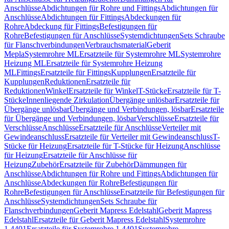
Anschlüsse
Abdichtungen für Rohre und Fittings
Abdichtungen für
Anschlüsse
Abdichtungen für Fittings
Abdeckungen für
Rohre
Abdeckung für Fittings
Befestigungen für
Rohre
Befestigungen für Anschlüsse
Systemdichtungen
Sets Schraube
für Flanschverbindungen
Verbrauchsmaterial
Geberit
Mepla
Systemrohre ML
Ersatzteile für Systemrohre ML
Systemrohre
Heizung ML
Ersatzteile für Systemrohre Heizung
ML
Fittings
Ersatzteile für Fittings
Kupplungen
Ersatzteile für
Kupplungen
Reduktionen
Ersatzteile für
Reduktionen
Winkel
Ersatzteile für Winkel
T-Stücke
Ersatzteile für T-
Stücke
Innenliegende Zirkulation
Übergänge unlösbar
Ersatzteile für
Übergänge unlösbar
Übergänge und Verbindungen, lösbar
Ersatzteile
für Übergänge und Verbindungen, lösbar
Verschlüsse
Ersatzteile für
Verschlüsse
Anschlüsse
Ersatzteile für Anschlüsse
Verteiler mit
Gewindeanschluss
Ersatzteile für Verteiler mit Gewindeanschluss
T-
Stücke für Heizung
Ersatzteile für T-Stücke für Heizung
Anschlüsse
für Heizung
Ersatzteile für Anschlüsse für
Heizung
Zubehör
Ersatzteile für Zubehör
Dämmungen für
Anschlüsse
Abdichtungen für Rohre und Fittings
Abdichtungen für
Anschlüsse
Abdeckungen für Rohre
Befestigungen für
Rohre
Befestigungen für Anschlüsse
Ersatzteile für Befestigungen für
Anschlüsse
Systemdichtungen
Sets Schraube für
Flanschverbindungen
Geberit Mapress Edelstahl
Geberit Mapress
Edelstahl
Ersatzteile für Geberit Mapress Edelstahl
Systemrohre
1.4401
Ersatzteile für Systemrohre 1.4401
Systemrohre