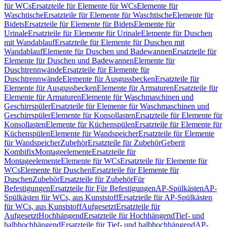
für WCs
Ersatzteile für Elemente für WCs
Elemente für
Waschtische
Ersatzteile für Elemente für Waschtische
Elemente für
Bidets
Ersatzteile für Elemente für Bidets
Elemente für
Urinale
Ersatzteile für Elemente für Urinale
Elemente für Duschen
mit Wandablauf
Ersatzteile für Elemente für Duschen mit
Wandablauf
Elemente für Duschen und Badewannen
Ersatzteile für
Elemente für Duschen und Badewannen
Elemente für
Duschtrennwände
Ersatzteile für Elemente für
Duschtrennwände
Elemente für Ausgussbecken
Ersatzteile für
Elemente für Ausgussbecken
Elemente für Armaturen
Ersatzteile für
Elemente für Armaturen
Elemente für Waschmaschinen und
Geschirrspüler
Ersatzteile für Elemente für Waschmaschinen und
Geschirrspüler
Elemente für Konsollasten
Ersatzteile für Elemente für
Konsollasten
Elemente für Küchenspülen
Ersatzteile für Elemente für
Küchenspülen
Elemente für Wandspeicher
Ersatzteile für Elemente
für Wandspeicher
Zubehör
Ersatzteile für Zubehör
Geberit
Kombifix
Montageelemente
Ersatzteile für
Montageelemente
Elemente für WCs
Ersatzteile für Elemente für
WCs
Elemente für Duschen
Ersatzteile für Elemente für
Duschen
Zubehör
Ersatzteile für Zubehör
Für
Befestigungen
Ersatzteile für Für Befestigungen
AP-Spülkästen
AP-
Spülkästen für WCs, aus Kunststoff
Ersatzteile für AP-Spülkästen
für WCs, aus Kunststoff
Aufgesetzt
Ersatzteile für
Aufgesetzt
Hochhängend
Ersatzteile für Hochhängend
Tief- und
halbhochhängend
Ersatzteile für Tief- und halbhochhängend
AP-