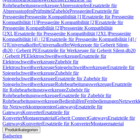
Rohrbearbeitungswerkzeuge
Abpressstopfen
Ersatzteile für
Abpressstopfen
Prüfmittel
Zubehör
Pressgeräte
Ersatzteile für
Pressgeräte
Pressgeräte Kompatibilität [1]
Ersatzteile für Pressgeräte
Kompatibilität [1]
Pressgeräte Kompatibilität [2]
Ersatzteile für
Pressgeräte Kompatibilität [2]
Pressgeräte Kompatibilität
[2XL]
Ersatzteile für Pressgeräte Kompatibilität [2XL]
Pressgeräte
Kompatibilität [4] / [2]
Ersatzteile für Pressgeräte Kompatibilität [4] /
[2]
Universalkoffer
Universalkoffer
Werkzeuge für Geberit Silent-
db20 / Geberit PE
Ersatzteile für Werkzeuge für Geberit Silent-db20
/ Geberit PE
Elektroschweißwerkzeuge
Ersatzteile für
Elektroschweißwerkzeuge
Zubehör für
Elektroschweißwerkzeuge
Spiegelschweißwerkzeuge
Ersatzteile für
Spiegelschweißwerkzeuge
Zubehör für
Spiegelschweißwerkzeuge
Ersatzteile für Zubehör für
Spiegelschweißwerkzeuge
Rohrbearbeitungswerkzeuge
Ersatzteile
für Rohrbearbeitungswerkzeuge
Zubehör für
Rohrbearbeitungswerkzeuge
Ersatzteile für Zubehör für
Rohrbearbeitungswerkzeuge
Bedienhilfen
Fernbedienungen
Netzwerk
für Netzwerkkomponenten
Gateways
Ersatzteile für
Gateways
Konverter
Ersatzteile für
Konverter
Montagematerial
Geberit Connect
Gateways
Ersatzteile für
Gateways
Konverter
Ersatzteile für Konverter
Montagematerial
Produktkategorien
Badserien