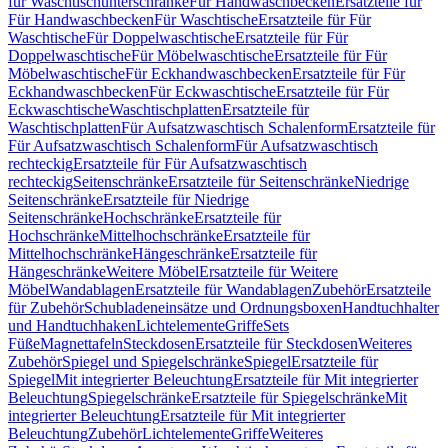
für Waschtischunterschränke
Für Handwaschbecken
Ersatzteile für
Für Handwaschbecken
Für Waschtische
Ersatzteile für Für
Waschtische
Für Doppelwaschtische
Ersatzteile für Für
Doppelwaschtische
Für Möbelwaschtische
Ersatzteile für Für
Möbelwaschtische
Für Eckhandwaschbecken
Ersatzteile für Für
Eckhandwaschbecken
Für Eckwaschtische
Ersatzteile für Für
Eckwaschtische
Waschtischplatten
Ersatzteile für
Waschtischplatten
Für Aufsatzwaschtisch Schalenform
Ersatzteile für
Für Aufsatzwaschtisch Schalenform
Für Aufsatzwaschtisch
rechteckig
Ersatzteile für Für Aufsatzwaschtisch
rechteckig
Seitenschränke
Ersatzteile für Seitenschränke
Niedrige
Seitenschränke
Ersatzteile für Niedrige
Seitenschränke
Hochschränke
Ersatzteile für
Hochschränke
Mittelhochschränke
Ersatzteile für
Mittelhochschränke
Hängeschränke
Ersatzteile für
Hängeschränke
Weitere Möbel
Ersatzteile für Weitere
Möbel
Wandablagen
Ersatzteile für Wandablagen
Zubehör
Ersatzteile
für Zubehör
Schubladeneinsätze und Ordnungsboxen
Handtuchhalter
und Handtuchhaken
Lichtelemente
Griffe
Sets
Füße
Magnettafeln
Steckdosen
Ersatzteile für Steckdosen
Weiteres
Zubehör
Spiegel und Spiegelschränke
Spiegel
Ersatzteile für
Spiegel
Mit integrierter Beleuchtung
Ersatzteile für Mit integrierter
Beleuchtung
Spiegelschränke
Ersatzteile für Spiegelschränke
Mit
integrierter Beleuchtung
Ersatzteile für Mit integrierter
Beleuchtung
Zubehör
Lichtelemente
Griffe
Weiteres