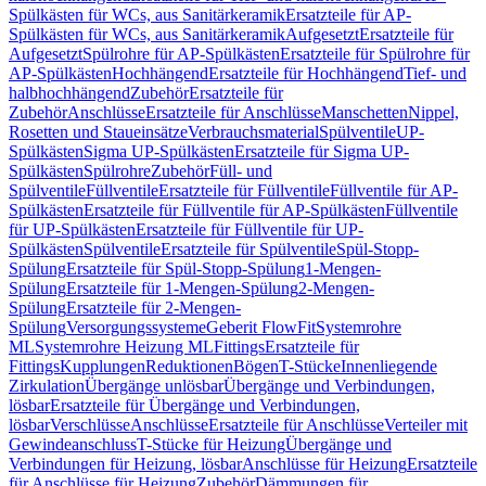
Spülkästen für WCs, aus Sanitärkeramik
Ersatzteile für AP-
Spülkästen für WCs, aus Sanitärkeramik
Aufgesetzt
Ersatzteile für
Aufgesetzt
Spülrohre für AP-Spülkästen
Ersatzteile für Spülrohre für
AP-Spülkästen
Hochhängend
Ersatzteile für Hochhängend
Tief- und
halbhochhängend
Zubehör
Ersatzteile für
Zubehör
Anschlüsse
Ersatzteile für Anschlüsse
Manschetten
Nippel,
Rosetten und Staueinsätze
Verbrauchsmaterial
Spülventile
UP-
Spülkästen
Sigma UP-Spülkästen
Ersatzteile für Sigma UP-
Spülkästen
Spülrohre
Zubehör
Füll- und
Spülventile
Füllventile
Ersatzteile für Füllventile
Füllventile für AP-
Spülkästen
Ersatzteile für Füllventile für AP-Spülkästen
Füllventile
für UP-Spülkästen
Ersatzteile für Füllventile für UP-
Spülkästen
Spülventile
Ersatzteile für Spülventile
Spül-Stopp-
Spülung
Ersatzteile für Spül-Stopp-Spülung
1-Mengen-
Spülung
Ersatzteile für 1-Mengen-Spülung
2-Mengen-
Spülung
Ersatzteile für 2-Mengen-
Spülung
Versorgungssysteme
Geberit FlowFit
Systemrohre
ML
Systemrohre Heizung ML
Fittings
Ersatzteile für
Fittings
Kupplungen
Reduktionen
Bögen
T-Stücke
Innenliegende
Zirkulation
Übergänge unlösbar
Übergänge und Verbindungen,
lösbar
Ersatzteile für Übergänge und Verbindungen,
lösbar
Verschlüsse
Anschlüsse
Ersatzteile für Anschlüsse
Verteiler mit
Gewindeanschluss
T-Stücke für Heizung
Übergänge und
Verbindungen für Heizung, lösbar
Anschlüsse für Heizung
Ersatzteile
für Anschlüsse für Heizung
Zubehör
Dämmungen für