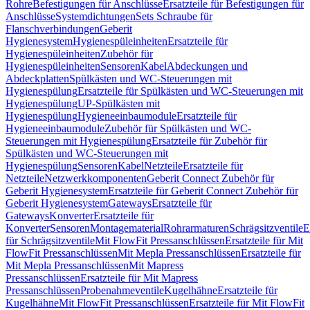
Rohre
Befestigungen für Anschlüsse
Ersatzteile für Befestigungen für
Anschlüsse
Systemdichtungen
Sets Schraube für
Flanschverbindungen
Geberit
Hygienesystem
Hygienespüleinheiten
Ersatzteile für
Hygienespüleinheiten
Zubehör für
Hygienespüleinheiten
Sensoren
Kabel
Abdeckungen und
Abdeckplatten
Spülkästen und WC-Steuerungen mit
Hygienespülung
Ersatzteile für Spülkästen und WC-Steuerungen mit
Hygienespülung
UP-Spülkästen mit
Hygienespülung
Hygieneeinbaumodule
Ersatzteile für
Hygieneeinbaumodule
Zubehör für Spülkästen und WC-
Steuerungen mit Hygienespülung
Ersatzteile für Zubehör für
Spülkästen und WC-Steuerungen mit
Hygienespülung
Sensoren
Kabel
Netzteile
Ersatzteile für
Netzteile
Netzwerkkomponenten
Geberit Connect Zubehör für
Geberit Hygienesystem
Ersatzteile für Geberit Connect Zubehör für
Geberit Hygienesystem
Gateways
Ersatzteile für
Gateways
Konverter
Ersatzteile für
Konverter
Sensoren
Montagematerial
Rohrarmaturen
Schrägsitzventile
E
für Schrägsitzventile
Mit FlowFit Pressanschlüssen
Ersatzteile für Mit
FlowFit Pressanschlüssen
Mit Mepla Pressanschlüssen
Ersatzteile für
Mit Mepla Pressanschlüssen
Mit Mapress
Pressanschlüssen
Ersatzteile für Mit Mapress
Pressanschlüssen
Probenahmeventile
Kugelhähne
Ersatzteile für
Kugelhähne
Mit FlowFit Pressanschlüssen
Ersatzteile für Mit FlowFit