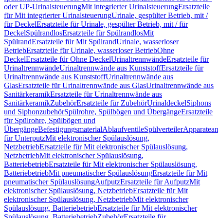
oder UP-Urinalsteuerung
Mit integrierter Urinalsteuerung
Ersatzteile
für Mit integrierter Urinalsteuerung
Urinale, gespülter Betrieb, mit /
für Deckel
Ersatzteile für Urinale, gespülter Betrieb, mit / für
Deckel
Spülrandlos
Ersatzteile für Spülrandlos
Mit
Spülrand
Ersatzteile für Mit Spülrand
Urinale, wasserloser
Betrieb
Ersatzteile für Urinale, wasserloser Betrieb
Ohne
Deckel
Ersatzteile für Ohne Deckel
Urinaltrennwände
Ersatzteile für
Urinaltrennwände
Urinaltrennwände aus Kunststoff
Ersatzteile für
Urinaltrennwände aus Kunststoff
Urinaltrennwände aus
Glas
Ersatzteile für Urinaltrennwände aus Glas
Urinaltrennwände aus
Sanitärkeramik
Ersatzteile für Urinaltrennwände aus
Sanitärkeramik
Zubehör
Ersatzteile für Zubehör
Urinaldeckel
Siphons
und Siphonzubehör
Spülrohre, Spülbögen und Übergänge
Ersatzteile
für Spülrohre, Spülbögen und
Übergänge
Befestigungsmaterial
Ablaufventile
Spülverteiler
Apparatean
für Unterputz
Mit elektronischer Spülauslösung,
Netzbetrieb
Ersatzteile für Mit elektronischer Spülauslösung,
Netzbetrieb
Mit elektronischer Spülauslösung,
Batteriebetrieb
Ersatzteile für Mit elektronischer Spülauslösung,
Batteriebetrieb
Mit pneumatischer Spülauslösung
Ersatzteile für Mit
pneumatischer Spülauslösung
Aufputz
Ersatzteile für Aufputz
Mit
elektronischer Spülauslösung, Netzbetrieb
Ersatzteile für Mit
elektronischer Spülauslösung, Netzbetrieb
Mit elektronischer
Spülauslösung, Batteriebetrieb
Ersatzteile für Mit elektronischer
Spülauslösung, Batteriebetrieb
Zubehör
Ersatzteile für