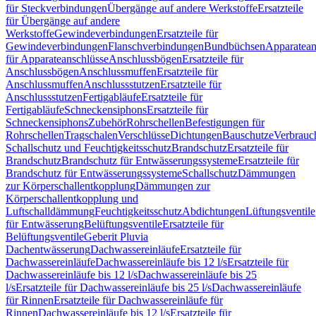
für Steckverbindungen
Übergänge auf andere Werkstoffe
Ersatzteile
für Übergänge auf andere
Werkstoffe
Gewindeverbindungen
Ersatzteile für
Gewindeverbindungen
Flanschverbindungen
Bundbüchsen
Apparatean
für Apparateanschlüsse
Anschlussbögen
Ersatzteile für
Anschlussbögen
Anschlussmuffen
Ersatzteile für
Anschlussmuffen
Anschlussstutzen
Ersatzteile für
Anschlussstutzen
Fertigabläufe
Ersatzteile für
Fertigabläufe
Schneckensiphons
Ersatzteile für
Schneckensiphons
Zubehör
Rohrschellen
Befestigungen für
Rohrschellen
Tragschalen
Verschlüsse
Dichtungen
Bauschutze
Verbrauc
Schallschutz und Feuchtigkeitsschutz
Brandschutz
Ersatzteile für
Brandschutz
Brandschutz für Entwässerungssysteme
Ersatzteile für
Brandschutz für Entwässerungssysteme
Schallschutz
Dämmungen
zur Körperschallentkopplung
Dämmungen zur
Körperschallentkopplung und
Luftschalldämmung
Feuchtigkeitsschutz
Abdichtungen
Lüftungsventile
für Entwässerung
Belüftungsventile
Ersatzteile für
Belüftungsventile
Geberit Pluvia
Dachentwässerung
Dachwassereinläufe
Ersatzteile für
Dachwassereinläufe
Dachwassereinläufe bis 12 l/s
Ersatzteile für
Dachwassereinläufe bis 12 l/s
Dachwassereinläufe bis 25
l/s
Ersatzteile für Dachwassereinläufe bis 25 l/s
Dachwassereinläufe
für Rinnen
Ersatzteile für Dachwassereinläufe für
Rinnen
Dachwassereinläufe bis 12 l/s
Ersatzteile für