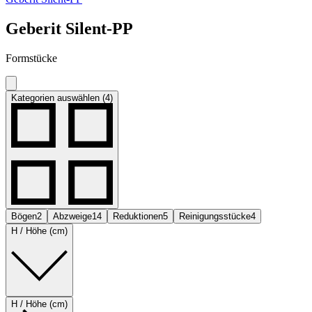
Geberit Silent-PP
Formstücke
Kategorien auswählen (4)
Bögen
2
Abzweige
14
Reduktionen
5
Reinigungsstücke
4
H / Höhe (cm)
H / Höhe (cm)