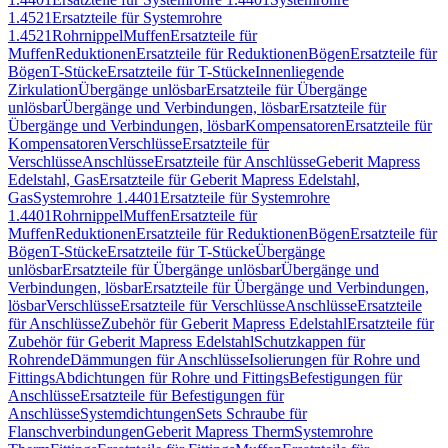
1.4521
Ersatzteile für Systemrohre
1.4521
Rohrnippel
Muffen
Ersatzteile für
Muffen
Reduktionen
Ersatzteile für Reduktionen
Bögen
Ersatzteile für
Bögen
T-Stücke
Ersatzteile für T-Stücke
Innenliegende
Zirkulation
Übergänge unlösbar
Ersatzteile für Übergänge
unlösbar
Übergänge und Verbindungen, lösbar
Ersatzteile für
Übergänge und Verbindungen, lösbar
Kompensatoren
Ersatzteile für
Kompensatoren
Verschlüsse
Ersatzteile für
Verschlüsse
Anschlüsse
Ersatzteile für Anschlüsse
Geberit Mapress
Edelstahl, Gas
Ersatzteile für Geberit Mapress Edelstahl,
Gas
Systemrohre 1.4401
Ersatzteile für Systemrohre
1.4401
Rohrnippel
Muffen
Ersatzteile für
Muffen
Reduktionen
Ersatzteile für Reduktionen
Bögen
Ersatzteile für
Bögen
T-Stücke
Ersatzteile für T-Stücke
Übergänge
unlösbar
Ersatzteile für Übergänge unlösbar
Übergänge und
Verbindungen, lösbar
Ersatzteile für Übergänge und Verbindungen,
lösbar
Verschlüsse
Ersatzteile für Verschlüsse
Anschlüsse
Ersatzteile
für Anschlüsse
Zubehör für Geberit Mapress Edelstahl
Ersatzteile für
Zubehör für Geberit Mapress Edelstahl
Schutzkappen für
Rohrende
Dämmungen für Anschlüsse
Isolierungen für Rohre und
Fittings
Abdichtungen für Rohre und Fittings
Befestigungen für
Anschlüsse
Ersatzteile für Befestigungen für
Anschlüsse
Systemdichtungen
Sets Schraube für
Flanschverbindungen
Geberit Mapress Therm
Systemrohre