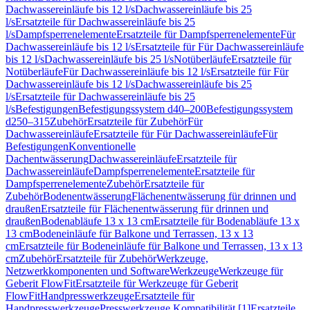
Dachwassereinläufe bis 12 l/s
Dachwassereinläufe bis 25
l/s
Ersatzteile für Dachwassereinläufe bis 25
l/s
Dampfsperrenelemente
Ersatzteile für Dampfsperrenelemente
Für
Dachwassereinläufe bis 12 l/s
Ersatzteile für Für Dachwassereinläufe
bis 12 l/s
Dachwassereinläufe bis 25 l/s
Notüberläufe
Ersatzteile für
Notüberläufe
Für Dachwassereinläufe bis 12 l/s
Ersatzteile für Für
Dachwassereinläufe bis 12 l/s
Dachwassereinläufe bis 25
l/s
Ersatzteile für Dachwassereinläufe bis 25
l/s
Befestigungen
Befestigungssystem d40–200
Befestigungssystem
d250–315
Zubehör
Ersatzteile für Zubehör
Für
Dachwassereinläufe
Ersatzteile für Für Dachwassereinläufe
Für
Befestigungen
Konventionelle
Dachentwässerung
Dachwassereinläufe
Ersatzteile für
Dachwassereinläufe
Dampfsperrenelemente
Ersatzteile für
Dampfsperrenelemente
Zubehör
Ersatzteile für
Zubehör
Bodenentwässerung
Flächenentwässerung für drinnen und
draußen
Ersatzteile für Flächenentwässerung für drinnen und
draußen
Bodenabläufe 13 x 13 cm
Ersatzteile für Bodenabläufe 13 x
13 cm
Bodeneinläufe für Balkone und Terrassen, 13 x 13
cm
Ersatzteile für Bodeneinläufe für Balkone und Terrassen, 13 x 13
cm
Zubehör
Ersatzteile für Zubehör
Werkzeuge,
Netzwerkkomponenten und Software
Werkzeuge
Werkzeuge für
Geberit FlowFit
Ersatzteile für Werkzeuge für Geberit
FlowFit
Handpresswerkzeuge
Ersatzteile für
Handpresswerkzeuge
Presswerkzeuge Kompatibilität [1]
Ersatzteile