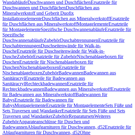
Wandabläufe
Duschwannen und Duschflächen
Ersatzteile für
Duschwannen und Duschflächen
Duschflächen aus
Mineralwerkstoff und Geberit Duofix
Installationselemente
Duschflächen aus Mineralwerkstoff
Ersatzteile
für Duschflächen aus Mineralwerkstoff
Montagelemente
Ersatzteile
für Montagelemente
Spezifische Duschwannenabläufe
Ersatzteile für
Spezifische
Duschwannenabläufe
Zubehör
Duschabtrennungen
Ersatzteile für
Duschabtrennungen
Duschseitenwände für Walk-in-
Dusche
Ersatzteile für Duschseitenwände für Walk-in-
Dusche
Zubehör
Ersatzteile für Zubehör
Nischenablageboxen für
Duschen
Ersatzteile für Nischenablageboxen für
Duschen
Nischenablageboxen
Ersatzteile für
Nischenablageboxen
Zubehör
Badewannen
Badewannen aus
Sanitäracryl
Ersatzteile für Badewannen aus
Sanitäracryl
Rechteckbadewannen
Ersatzteile für
Rechteckbadewannen
Badewannen aus Mineralwerkstoff
Ersatzteile
für Badewannen aus Mineralwerkstoff
Badewannen für
Babys
Ersatzteile für Badewannen für
Babys
Montagelemente
Ersatzteile für Montagelemente
Sets Füße und
Sets Traversen und Wandanker
Ersatzteile für Sets Füße und Sets
Traversen und Wandanker
Zubehör
Reparatursets
Weiteres
Zubehör
Apparateanschlüsse für Duschen und
Badewannen
Ablaufgarnituren für Duschwannen, d52
Ersatzteile für
Ablaufgarnituren für Duschwannen, d52
Ohne