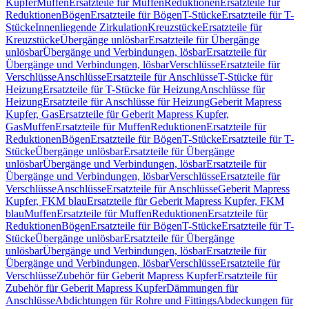
Kupfer
Muffen
Ersatzteile für Muffen
Reduktionen
Ersatzteile für
Reduktionen
Bögen
Ersatzteile für Bögen
T-Stücke
Ersatzteile für T-
Stücke
Innenliegende Zirkulation
Kreuzstücke
Ersatzteile für
Kreuzstücke
Übergänge unlösbar
Ersatzteile für Übergänge
unlösbar
Übergänge und Verbindungen, lösbar
Ersatzteile für
Übergänge und Verbindungen, lösbar
Verschlüsse
Ersatzteile für
Verschlüsse
Anschlüsse
Ersatzteile für Anschlüsse
T-Stücke für
Heizung
Ersatzteile für T-Stücke für Heizung
Anschlüsse für
Heizung
Ersatzteile für Anschlüsse für Heizung
Geberit Mapress
Kupfer, Gas
Ersatzteile für Geberit Mapress Kupfer,
Gas
Muffen
Ersatzteile für Muffen
Reduktionen
Ersatzteile für
Reduktionen
Bögen
Ersatzteile für Bögen
T-Stücke
Ersatzteile für T-
Stücke
Übergänge unlösbar
Ersatzteile für Übergänge
unlösbar
Übergänge und Verbindungen, lösbar
Ersatzteile für
Übergänge und Verbindungen, lösbar
Verschlüsse
Ersatzteile für
Verschlüsse
Anschlüsse
Ersatzteile für Anschlüsse
Geberit Mapress
Kupfer, FKM blau
Ersatzteile für Geberit Mapress Kupfer, FKM
blau
Muffen
Ersatzteile für Muffen
Reduktionen
Ersatzteile für
Reduktionen
Bögen
Ersatzteile für Bögen
T-Stücke
Ersatzteile für T-
Stücke
Übergänge unlösbar
Ersatzteile für Übergänge
unlösbar
Übergänge und Verbindungen, lösbar
Ersatzteile für
Übergänge und Verbindungen, lösbar
Verschlüsse
Ersatzteile für
Verschlüsse
Zubehör für Geberit Mapress Kupfer
Ersatzteile für
Zubehör für Geberit Mapress Kupfer
Dämmungen für
Anschlüsse
Abdichtungen für Rohre und Fittings
Abdeckungen für