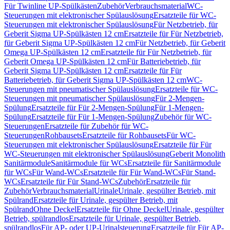
Für Twinline UP-Spülkästen
Zubehör
Verbrauchsmaterial
WC-
Steuerungen mit elektronischer Spülauslösung
Ersatzteile für WC-
Steuerungen mit elektronischer Spülauslösung
Für Netzbetrieb, für
Geberit Sigma UP-Spülkästen 12 cm
Ersatzteile für Für Netzbetrieb,
für Geberit Sigma UP-Spülkästen 12 cm
Für Netzbetrieb, für Geberit
Omega UP-Spülkästen 12 cm
Ersatzteile für Für Netzbetrieb, für
Geberit Omega UP-Spülkästen 12 cm
Für Batteriebetrieb, für
Geberit Sigma UP-Spülkästen 12 cm
Ersatzteile für Für
Batteriebetrieb, für Geberit Sigma UP-Spülkästen 12 cm
WC-
Steuerungen mit pneumatischer Spülauslösung
Ersatzteile für WC-
Steuerungen mit pneumatischer Spülauslösung
Für 2-Mengen-
Spülung
Ersatzteile für Für 2-Mengen-Spülung
Für 1-Mengen-
Spülung
Ersatzteile für Für 1-Mengen-Spülung
Zubehör für WC-
Steuerungen
Ersatzteile für Zubehör für WC-
Steuerungen
Rohbausets
Ersatzteile für Rohbausets
Für WC-
Steuerungen mit elektronischer Spülauslösung
Ersatzteile für Für
WC-Steuerungen mit elektronischer Spülauslösung
Geberit Monolith
Sanitärmodule
Sanitärmodule für WCs
Ersatzteile für Sanitärmodule
für WCs
Für Wand-WCs
Ersatzteile für Für Wand-WCs
Für Stand-
WCs
Ersatzteile für Für Stand-WCs
Zubehör
Ersatzteile für
Zubehör
Verbrauchsmaterial
Urinale
Urinale, gespülter Betrieb, mit
Spülrand
Ersatzteile für Urinale, gespülter Betrieb, mit
Spülrand
Ohne Deckel
Ersatzteile für Ohne Deckel
Urinale, gespülter
Betrieb, spülrandlos
Ersatzteile für Urinale, gespülter Betrieb,
spülrandlos
Für AP- oder UP-Urinalsteuerung
Ersatzteile für Für AP-