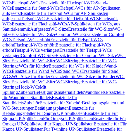
WCs
Flachspül-WCs
Ersatzteile für Flachspül-WCs
Stand-
WCs
Ersatzteile für Stand-WCs
Tiefspül-WCs für AP-Spülkasten
aufgesetzt
Ersatzteile für Tiefspül-WCs für AP-Spülkasten
aufgesetzt
Tiefspül-WCs
Ersatzteile für Tiefspül-WCs
Flachspül-
WCs
Ersatzteile für Flachspül-WCs
AP-Spülkästen für WCs, aus
Sanitärkeramik
Aufgesetzt
WC-Sitze
Ersatzteile für WC-Sitze
WC-
Sitze
Ersatzteile für WC-Sitze
Comfort WCs
Ersatzteile für Comfort
WCs
Tiefspül-WCs erhöht
Ersatzteile für Tiefspül-WCs
erhöht
Flachspül-WCs erhöht
Ersatzteile für Flachspül-WCs
erhöht
Tiefspül-WCs verlängert
Ersatzteile für Tiefspül-WCs
verlängert
Comfort WC-Sitze
Ersatzteile für Comfort WC-Sitze
WC-
Sitze
Ersatzteile für WC-Sitze
WC-Sitzringe
Ersatzteile für WC-
Sitzringe
WCs für Kinder
Ersatzteile für WCs für Kinder
Wand-
WCs
Ersatzteile für Wand-WCs
Stand-WCs
Ersatzteile für Stand-
WCs
WC-Sitze für Kinder
Ersatzteile für WC-Sitze für Kinder
WC-
Sitze
Ersatzteile für WC-Sitze
WC-Sitzringe
Ersatzteile für WC-
Sitzringe
Hock-WCs
Mit
Spülung
Zubehör
Befestigungsmaterial
Bidets
Wandbidets
Ersatzteile
für Wandbidets
Standbidets
Ersatzteile für
Standbidets
Zubehör
Ersatzteile für Zubehör
Betätigungsplatten und
WC-Steuerungen
Betätigungsplatten
Ersatzteile für
Betätigungsplatten
Für Sigma UP-Spülkästen
Ersatzteile für Für
Sigma UP-Spülkästen
Für Omega UP-Spülkästen
Ersatzteile für Für
Omega UP-Spülkästen
Für Kappa UP-Spülkästen
Ersatzteile für Für
Kappa UP-Spülkästen
Für Twinline UP-Spülkästen
Ersatzteile für