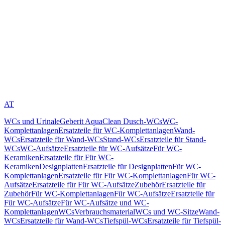
AT
WCs und Urinale
Geberit AquaClean Dusch-WCs
WC-
Komplettanlagen
Ersatzteile für WC-Komplettanlagen
Wand-
WCs
Ersatzteile für Wand-WCs
Stand-WCs
Ersatzteile für Stand-
WCs
WC-Aufsätze
Ersatzteile für WC-Aufsätze
Für WC-
Keramiken
Ersatzteile für Für WC-
Keramiken
Designplatten
Ersatzteile für Designplatten
Für WC-
Komplettanlagen
Ersatzteile für Für WC-Komplettanlagen
Für WC-
Aufsätze
Ersatzteile für Für WC-Aufsätze
Zubehör
Ersatzteile für
Zubehör
Für WC-Komplettanlagen
Für WC-Aufsätze
Ersatzteile für
Für WC-Aufsätze
Für WC-Aufsätze und WC-
Komplettanlagen
WCs
Verbrauchsmaterial
WCs und WC-Sitze
Wand-
WCs
Ersatzteile für Wand-WCs
Tiefspül-WCs
Ersatzteile für Tiefspül-