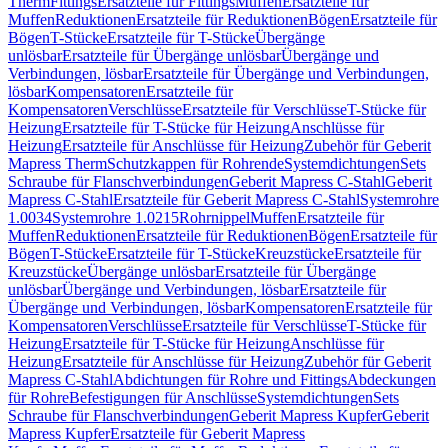
Therm
Fittings
Ersatzteile für Fittings
Muffen
Ersatzteile für
Muffen
Reduktionen
Ersatzteile für Reduktionen
Bögen
Ersatzteile für
Bögen
T-Stücke
Ersatzteile für T-Stücke
Übergänge
unlösbar
Ersatzteile für Übergänge unlösbar
Übergänge und
Verbindungen, lösbar
Ersatzteile für Übergänge und Verbindungen,
lösbar
Kompensatoren
Ersatzteile für
Kompensatoren
Verschlüsse
Ersatzteile für Verschlüsse
T-Stücke für
Heizung
Ersatzteile für T-Stücke für Heizung
Anschlüsse für
Heizung
Ersatzteile für Anschlüsse für Heizung
Zubehör für Geberit
Mapress Therm
Schutzkappen für Rohrende
Systemdichtungen
Sets
Schraube für Flanschverbindungen
Geberit Mapress C-Stahl
Geberit
Mapress C-Stahl
Ersatzteile für Geberit Mapress C-Stahl
Systemrohre
1.0034
Systemrohre 1.0215
Rohrnippel
Muffen
Ersatzteile für
Muffen
Reduktionen
Ersatzteile für Reduktionen
Bögen
Ersatzteile für
Bögen
T-Stücke
Ersatzteile für T-Stücke
Kreuzstücke
Ersatzteile für
Kreuzstücke
Übergänge unlösbar
Ersatzteile für Übergänge
unlösbar
Übergänge und Verbindungen, lösbar
Ersatzteile für
Übergänge und Verbindungen, lösbar
Kompensatoren
Ersatzteile für
Kompensatoren
Verschlüsse
Ersatzteile für Verschlüsse
T-Stücke für
Heizung
Ersatzteile für T-Stücke für Heizung
Anschlüsse für
Heizung
Ersatzteile für Anschlüsse für Heizung
Zubehör für Geberit
Mapress C-Stahl
Abdichtungen für Rohre und Fittings
Abdeckungen
für Rohre
Befestigungen für Anschlüsse
Systemdichtungen
Sets
Schraube für Flanschverbindungen
Geberit Mapress Kupfer
Geberit
Mapress Kupfer
Ersatzteile für Geberit Mapress