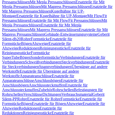
Pressanschlüssen
Mit Mepla Pressanschlüssen
Ersatzteile für Mit
Mepla Pressanschlüssen
Mit Mapress Pressanschlüssen
Ersatzteile für
Mit Mapress Pressanschlüssen
Kugelhähne für UP-
Montage
Ersatzteile für Kugelhähne für UP-Montage
Mit FlowFit
Pressanschlüssen
Ersatzteile für Mit FlowFit Pressanschlüssen
Mit
Mepla Pressanschlüssen
Ersatzteile für Mit Mepla
Pressanschlüssen
Mit Mapress Pressanschlüssen
Ersatzteile für Mit
Mapress Pressanschlüssen
Gebäude-Entwässerungssysteme
Geberit
Silent-db20
Rohre
Formstücke
Ersatzteile für
Formstücke
Bögen
Abzweige
Ersatzteile für
Abzweige
Reduktionen
Reinigungsstücke
Ersatzteile für
Reinigungsstücke
Formstücke
SuperTube
Bögen
Sonderformstücke
Verbindungen
Ersatzteile für
Verbindungen
Schweißverbindungen
Steckverbindungen
Ersatzteile
für Steckverbindungen
Spannverbindungen
Übergänge auf andere
Werkstoffe
Ersatzteile für Übergänge auf andere
Werkstoffe
Apparateanschlüsse
Ersatzteile für
Apparateanschlüsse
Anschlussbögen
Ersatzteile für
Anschlussbögen
Anschlusssteckmuffen
Ersatzteile für
Anschlusssteckmuffen
Zubehör
Rohrschellen
Befestigungen für
Rohrschellen
Verschlüsse
Dichtungen
Verbrauchsmaterial
Geberit
Silent-PP
Rohre
Ersatzteile für Rohre
Formstücke
Ersatzteile für
Formstücke
Bögen
Ersatzteile für Bögen
Abzweige
Ersatzteile für
Abzweige
Reduktionen
Ersatzteile für
Reduktionen
Reinigungsstücke
Ersatzteile für