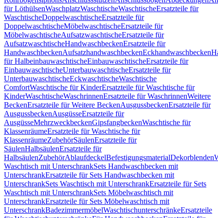
für Löthülsen
Waschplatz
Waschtische
Waschtische
Ersatzteile für
Waschtische
Doppelwaschtische
Ersatzteile für
Doppelwaschtische
Möbelwaschtische
Ersatzteile für
Möbelwaschtische
Aufsatzwaschtische
Ersatzteile für
Aufsatzwaschtische
Handwaschbecken
Ersatzteile für
Handwaschbecken
Aufsatzhandwaschbecken
Eckhandwaschbecken
H
für Halbeinbauwaschtische
Einbauwaschtische
Ersatzteile für
Einbauwaschtische
Unterbauwaschtische
Ersatzteile für
Unterbauwaschtische
Eckwaschtische
Waschtische
Comfort
Waschtische für Kinder
Ersatzteile für Waschtische für
Kinder
Waschtische
Waschrinnen
Ersatzteile für Waschrinnen
Weitere
Becken
Ersatzteile für Weitere Becken
Ausgussbecken
Ersatzteile für
Ausgussbecken
Ausgüsse
Ersatzteile für
Ausgüsse
Mehrzweckbecken
Gipsfangbecken
Waschtische für
Klassenräume
Ersatzteile für Waschtische für
Klassenräume
Zubehör
Säulen
Ersatzteile für
Säulen
Halbsäulen
Ersatzteile für
Halbsäulen
Zubehör
Ablaufdeckel
Befestigungsmaterial
Dekorblenden
W
Waschtisch mit Unterschrank
Sets Handwaschbecken mit
Unterschrank
Ersatzteile für Sets Handwaschbecken mit
Unterschrank
Sets Waschtisch mit Unterschrank
Ersatzteile für Sets
Waschtisch mit Unterschrank
Sets Möbelwaschtisch mit
Unterschrank
Ersatzteile für Sets Möbelwaschtisch mit
Unterschrank
Badezimmermöbel
Waschtischunterschränke
Ersatzteile