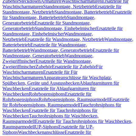
Zubehör
Steckdosen
Armaturen
Waschtischarmaturen
Ersatzteile für
Waschtischarmaturen
Standmontage, Netzbetrieb
Ersatzteile für
Standmontage, Netzbetrieb
Standmontage, Batteriebetrieb
Ersatzteile
für Standmontage, Batteriebetrieb
Standmontage,
Generatorbetrieb
Ersatzteile für Standmontage,
Generatorbetrieb
Standmontage, Einhebelmischer
Ersatzteile für
Standmontage, Einhebelmischer
Wandmontage,
Netzbetrieb
Ersatzteile für Wandmontage, Netzbetrieb
Wandmontage,
Batteriebetrieb
Ersatzteile für Wandmontage,
Batteriebetrieb
Wandmontage, Generatorbetrieb
Ersatzteile für
Wandmontage, Generatorbetrieb
Wandmontage,
Zweigriffmischer
Ersatzteile für Wandmontage,
Zweigriffmischer
Zubehör
Ersatzteile für Zubehör
Für
Waschtischarmaturen
Ersatzteile für Für
Waschtischarmaturen
Apparateanschlüsse für Waschplatz,
Spülbecken, Geräte und Ausgussbecken
Ablaufgarnituren für
Waschbecken
Ersatzteile für Ablaufgarnituren für
Waschbecken
Rohrbogensiphons
Ersatzteile für
Rohrbogensiphons
Rohrbogensiphons, Raumsparmodell
Ersatzteile
für Rohrbogensiphons, Raumsparmodell
Tauchrohrsiphons für
Waschbecken
Ersatzteile für Tauchrohrsiphons für
Waschbecken
Tauchrohrsiphons für Waschbecken,
Raumsparmodell
Ersatzteile für Tauchrohrsiphons für Waschbecken,
Raumsparmodell
UP-Siphons
Ersatzteile für UP-
Siphons
Waschbeckenanschlüsse
Ersatzteile für