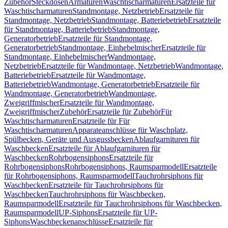
Zubehör
Steckdosen
Armaturen
Waschtischarmaturen
Ersatzteile für
Waschtischarmaturen
Standmontage, Netzbetrieb
Ersatzteile für
Standmontage, Netzbetrieb
Standmontage, Batteriebetrieb
Ersatzteile
für Standmontage, Batteriebetrieb
Standmontage,
Generatorbetrieb
Ersatzteile für Standmontage,
Generatorbetrieb
Standmontage, Einhebelmischer
Ersatzteile für
Standmontage, Einhebelmischer
Wandmontage,
Netzbetrieb
Ersatzteile für Wandmontage, Netzbetrieb
Wandmontage,
Batteriebetrieb
Ersatzteile für Wandmontage,
Batteriebetrieb
Wandmontage, Generatorbetrieb
Ersatzteile für
Wandmontage, Generatorbetrieb
Wandmontage,
Zweigriffmischer
Ersatzteile für Wandmontage,
Zweigriffmischer
Zubehör
Ersatzteile für Zubehör
Für
Waschtischarmaturen
Ersatzteile für Für
Waschtischarmaturen
Apparateanschlüsse für Waschplatz,
Spülbecken, Geräte und Ausgussbecken
Ablaufgarnituren für
Waschbecken
Ersatzteile für Ablaufgarnituren für
Waschbecken
Rohrbogensiphons
Ersatzteile für
Rohrbogensiphons
Rohrbogensiphons, Raumsparmodell
Ersatzteile
für Rohrbogensiphons, Raumsparmodell
Tauchrohrsiphons für
Waschbecken
Ersatzteile für Tauchrohrsiphons für
Waschbecken
Tauchrohrsiphons für Waschbecken,
Raumsparmodell
Ersatzteile für Tauchrohrsiphons für Waschbecken,
Raumsparmodell
UP-Siphons
Ersatzteile für UP-
Siphons
Waschbeckenanschlüsse
Ersatzteile für