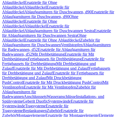
Ablaufdeckel
Ersatzteile für Ohne
Ablaufdeckel
Ablaufdeckel
Ersatzteile für
Ablaufdeckel
Ablaufgarnituren für Duschwannen, d90
Ersatzteile für
Ablaufgarnituren für Duschwannen, d90
Ohne
Ablaufdeckel
Ersatzteile für Ohne
Ablaufdeckel
Ablaufdeckel
Ersatzteile für
Ablaufdeckel
Ablaufgarnituren für Duschwannen Sestra
Ersatzteile
für Ablaufgarnituren für Duschwannen Sestra
Ohne
Ablaufdeckel
Ersatzteile für Ohne Ablaufdeckel
Zubehör für
Ablaufgarnituren für Duschwannen
Ventilstopfen
Ablaufgarnituren
für Badewannen, d52
Ersatzteile für Ablaufgarnituren für
Badewannen, d52
Mit Drehbetätigung
Ersatzteile für Mit
Drehbetätigung
Fertigbausets für Drehbetätigung
Ersatzteile für
Fertigbausets für Drehbetätigung
Mit Drehbetätigung und
Zulauf
Ersatzteile für Mit Drehbetätigung und Zulauf
Fertigbausets
für Drehbetätigung und Zulauf
Ersatzteile für Fertigbausets für
Drehbetätigung und Zulauf
Mit Druckbetätigung
PushControl
Ersatzteile für Mit Druckbetätigung PushControl
Mit
Ventilstopfen
Ersatzteile für Mit Ventilstopfen
Zubehör für
Ablaufgarnituren für
Badewannen
Anschlusssets
Wasseranschlüsse
Installations- und
Spülsysteme
Geberit Duofix
Systemwände
Ersatzteile für
Systemwände
Tragsysteme
Ersatzteile für
Tragsysteme
Beplankungen
Zubehör
Ersatzteile für
Zubehör
Montageelemente
Ersatzteile für Montageelemente
Elemente