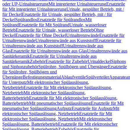
oder UP-Urinalsteuerung
Mit integrierter Urinalsteuerung
Ersatzteile
für Mit integrierter Urinalsteuerung
Urinale, gespülter Betrieb, mit /
für Deckel
Ersatzteile für Urinale, gespülter Betrieb, mit / für
Deckel
Spülrandlos
Ersatzteile für Spülrandlos
Mit
Spülrand
Ersatzteile für Mit Spülrand
Urinale, wasserloser
Betrieb
Ersatzteile für Urinale, wasserloser Betrieb
Ohne
Deckel
Ersatzteile für Ohne Deckel
Urinaltrennwände
Ersatzteile für
Urinaltrennwände
Urinaltrennwände aus Kunststoff
Ersatzteile für
Urinaltrennwände aus Kunststoff
Urinaltrennwände aus
Glas
Ersatzteile für Urinaltrennwände aus Glas
Urinaltrennwände aus
Sanitärkeramik
Ersatzteile für Urinaltrennwände aus
Sanitärkeramik
Zubehör
Ersatzteile für Zubehör
Urinaldeckel
Siphons
und Siphonzubehör
Spülrohre, Spülbögen und Übergänge
Ersatzteile
für Spülrohre, Spülbögen und
Übergänge
Befestigungsmaterial
Ablaufventile
Spülverteiler
Apparatean
für Unterputz
Mit elektronischer Spülauslösung,
Netzbetrieb
Ersatzteile für Mit elektronischer Spülauslösung,
Netzbetrieb
Mit elektronischer Spülauslösung,
Batteriebetrieb
Ersatzteile für Mit elektronischer Spülauslösung,
Batteriebetrieb
Mit pneumatischer Spülauslösung
Ersatzteile für Mit
pneumatischer Spülauslösung
Aufputz
Ersatzteile für Aufputz
Mit
elektronischer Spülauslösung, Netzbetrieb
Ersatzteile für Mit
elektronischer Spülauslösung, Netzbetrieb
Mit elektronischer
Spülauslösung, Batteriebetrieb
Ersatzteile für Mit elektronischer
Spülauslösung, Batteriebetrieb
Zubehör
Ersatzteile für