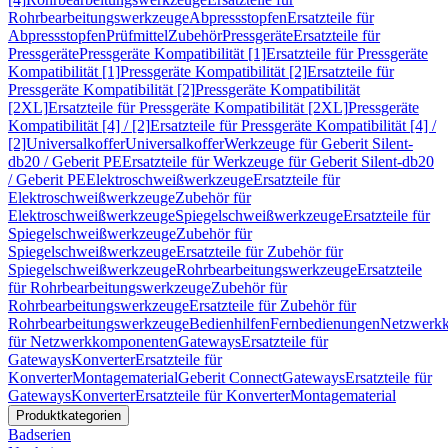
Rohrbearbeitungswerkzeuge
Abpressstopfen
Ersatzteile für
Abpressstopfen
Prüfmittel
Zubehör
Pressgeräte
Ersatzteile für
Pressgeräte
Pressgeräte Kompatibilität [1]
Ersatzteile für Pressgeräte
Kompatibilität [1]
Pressgeräte Kompatibilität [2]
Ersatzteile für
Pressgeräte Kompatibilität [2]
Pressgeräte Kompatibilität
[2XL]
Ersatzteile für Pressgeräte Kompatibilität [2XL]
Pressgeräte
Kompatibilität [4] / [2]
Ersatzteile für Pressgeräte Kompatibilität [4] /
[2]
Universalkoffer
Universalkoffer
Werkzeuge für Geberit Silent-
db20 / Geberit PE
Ersatzteile für Werkzeuge für Geberit Silent-db20
/ Geberit PE
Elektroschweißwerkzeuge
Ersatzteile für
Elektroschweißwerkzeuge
Zubehör für
Elektroschweißwerkzeuge
Spiegelschweißwerkzeuge
Ersatzteile für
Spiegelschweißwerkzeuge
Zubehör für
Spiegelschweißwerkzeuge
Ersatzteile für Zubehör für
Spiegelschweißwerkzeuge
Rohrbearbeitungswerkzeuge
Ersatzteile
für Rohrbearbeitungswerkzeuge
Zubehör für
Rohrbearbeitungswerkzeuge
Ersatzteile für Zubehör für
Rohrbearbeitungswerkzeuge
Bedienhilfen
Fernbedienungen
Netzwerk
für Netzwerkkomponenten
Gateways
Ersatzteile für
Gateways
Konverter
Ersatzteile für
Konverter
Montagematerial
Geberit Connect
Gateways
Ersatzteile für
Gateways
Konverter
Ersatzteile für Konverter
Montagematerial
Produktkategorien
Badserien