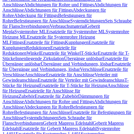
Anschlüsse
Abdichtungen für Rohre und Fittings
Abdichtungen für
Anschlüsse
Abdichtungen für Fittings
Abdeckungen für
Rohre
Abdeckung für Fittings
Befestigungen für
Rohre
Befestigungen für Anschlüsse
Systemdichtungen
Sets Schraube
für Flanschverbindungen
Verbrauchsmaterial
Geberit
Mepla
Systemrohre ML
Ersatzteile für Systemrohre ML
Systemrohre
Heizung ML
Ersatzteile für Systemrohre Heizung
ML
Fittings
Ersatzteile für Fittings
Kupplungen
Ersatzteile für
Kupplungen
Reduktionen
Ersatzteile für
Reduktionen
Winkel
Ersatzteile für Winkel
T-Stücke
Ersatzteile für T-
Stücke
Innenliegende Zirkulation
Übergänge unlösbar
Ersatzteile für
Übergänge unlösbar
Übergänge und Verbindungen, lösbar
Ersatzteile
für Übergänge und Verbindungen, lösbar
Verschlüsse
Ersatzteile für
Verschlüsse
Anschlüsse
Ersatzteile für Anschlüsse
Verteiler mit
Gewindeanschluss
Ersatzteile für Verteiler mit Gewindeanschluss
T-
Stücke für Heizung
Ersatzteile für T-Stücke für Heizung
Anschlüsse
für Heizung
Ersatzteile für Anschlüsse für
Heizung
Zubehör
Ersatzteile für Zubehör
Dämmungen für
Anschlüsse
Abdichtungen für Rohre und Fittings
Abdichtungen für
Anschlüsse
Abdeckungen für Rohre
Befestigungen für
Rohre
Befestigungen für Anschlüsse
Ersatzteile für Befestigungen für
Anschlüsse
Systemdichtungen
Sets Schraube für
Flanschverbindungen
Geberit Mapress Edelstahl
Geberit Mapress
Edelstahl
Ersatzteile für Geberit Mapress Edelstahl
Systemrohre
1.4401
Ersatzteile für Systemrohre 1.4401
Systemrohre