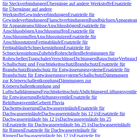
für Steckverbindungen
Übergänge auf andere Werkstoffe
Ersatzteile
für Übergänge auf andere
Werkstoffe
Gewindeverbindungen
Ersatzteile für
Gewindeverbindungen
Flanschverbindungen
Bundbüchsen
Apparatean
für Apparateanschlüsse
Anschlussbögen
Ersatzteile für
Anschlussbögen
Anschlussmuffen
Ersatzteile für
Anschlussmuffen
Anschlussstutzen
Ersatzteile für
Anschlussstutzen
Fertigabläufe
Ersatzteile für
Fertigabläufe
Schneckensiphons
Ersatzteile für
Schneckensiphons
Zubehör
Rohrschellen
Befestigungen für
Rohrschellen
Tragschalen
Verschlüsse
Dichtungen
Bauschutze
Verbrauc
Schallschutz und Feuchtigkeitsschutz
Brandschutz
Ersatzteile für
Brandschutz
Brandschutz für Entwässerungssysteme
Ersatzteile für
Brandschutz für Entwässerungssysteme
Schallschutz
Dämmungen
zur Körperschallentkopplung
Dämmungen zur
Körperschallentkopplung und
Luftschalldämmung
Feuchtigkeitsschutz
Abdichtungen
Lüftungsventile
für Entwässerung
Belüftungsventile
Ersatzteile für
Belüftungsventile
Geberit Pluvia
Dachentwässerung
Dachwassereinläufe
Ersatzteile für
Dachwassereinläufe
Dachwassereinläufe bis 12 l/s
Ersatzteile für
Dachwassereinläufe bis 12 l/s
Dachwassereinläufe bis 25
l/s
Ersatzteile für Dachwassereinläufe bis 25 l/s
Dachwassereinläufe
für Rinnen
Ersatzteile für Dachwassereinläufe für
Rinnen
Dachwassereinläufe bis 12 l/s
Ersatzteile für