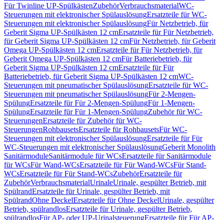
Für Twinline UP-Spülkästen
Zubehör
Verbrauchsmaterial
WC-
Steuerungen mit elektronischer Spülauslösung
Ersatzteile für WC-
Steuerungen mit elektronischer Spülauslösung
Für Netzbetrieb, für
Geberit Sigma UP-Spülkästen 12 cm
Ersatzteile für Für Netzbetrieb,
für Geberit Sigma UP-Spülkästen 12 cm
Für Netzbetrieb, für Geberit
Omega UP-Spülkästen 12 cm
Ersatzteile für Für Netzbetrieb, für
Geberit Omega UP-Spülkästen 12 cm
Für Batteriebetrieb, für
Geberit Sigma UP-Spülkästen 12 cm
Ersatzteile für Für
Batteriebetrieb, für Geberit Sigma UP-Spülkästen 12 cm
WC-
Steuerungen mit pneumatischer Spülauslösung
Ersatzteile für WC-
Steuerungen mit pneumatischer Spülauslösung
Für 2-Mengen-
Spülung
Ersatzteile für Für 2-Mengen-Spülung
Für 1-Mengen-
Spülung
Ersatzteile für Für 1-Mengen-Spülung
Zubehör für WC-
Steuerungen
Ersatzteile für Zubehör für WC-
Steuerungen
Rohbausets
Ersatzteile für Rohbausets
Für WC-
Steuerungen mit elektronischer Spülauslösung
Ersatzteile für Für
WC-Steuerungen mit elektronischer Spülauslösung
Geberit Monolith
Sanitärmodule
Sanitärmodule für WCs
Ersatzteile für Sanitärmodule
für WCs
Für Wand-WCs
Ersatzteile für Für Wand-WCs
Für Stand-
WCs
Ersatzteile für Für Stand-WCs
Zubehör
Ersatzteile für
Zubehör
Verbrauchsmaterial
Urinale
Urinale, gespülter Betrieb, mit
Spülrand
Ersatzteile für Urinale, gespülter Betrieb, mit
Spülrand
Ohne Deckel
Ersatzteile für Ohne Deckel
Urinale, gespülter
Betrieb, spülrandlos
Ersatzteile für Urinale, gespülter Betrieb,
spülrandlos
Für AP- oder UP-Urinalsteuerung
Ersatzteile für Für AP-