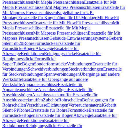
Pressanschlüssen
Mit Mepla Pressanschlüssen
Ersatzteile für Mit
Mepla Pressanschlüssen
Mit Mapress Pressanschlüssen
Ersatzteile für
Mit Mapress Pressanschlüssen
Kugelhähne für UP-
Montage
Ersatzteile für Kugelhähne für UP-Montage
Mit FlowFit
Pressanschlüssen
Ersatzteile für Mit FlowFit Pressanschlüssen
Mit
Mepla Pressanschlüssen
Ersatzteile für Mit Mepla
Pressanschlüssen
Mit Mapress Pressanschlüssen
Ersatzteile für Mit
Mapress Pressanschlüssen
Gebäude-Entwässerungssysteme
Geberit
Silent-db20
Rohre
Formstücke
Ersatzteile für
Formstücke
Bögen
Abzweige
Ersatzteile für
Abzweige
Reduktionen
Reinigungsstücke
Ersatzteile für
Reinigungsstücke
Formstücke
SuperTube
Bögen
Sonderformstücke
Verbindungen
Ersatzteile für
Verbindungen
Schweißverbindungen
Steckverbindungen
Ersatzteile
für Steckverbindungen
Spannverbindungen
Übergänge auf andere
Werkstoffe
Ersatzteile für Übergänge auf andere
Werkstoffe
Apparateanschlüsse
Ersatzteile für
Apparateanschlüsse
Anschlussbögen
Ersatzteile für
Anschlussbögen
Anschlusssteckmuffen
Ersatzteile für
Anschlusssteckmuffen
Zubehör
Rohrschellen
Befestigungen für
Rohrschellen
Verschlüsse
Dichtungen
Verbrauchsmaterial
Geberit
Silent-PP
Rohre
Ersatzteile für Rohre
Formstücke
Ersatzteile für
Formstücke
Bögen
Ersatzteile für Bögen
Abzweige
Ersatzteile für
Abzweige
Reduktionen
Ersatzteile für
Reduktionen
Reinigungsstücke
Ersatzteile für