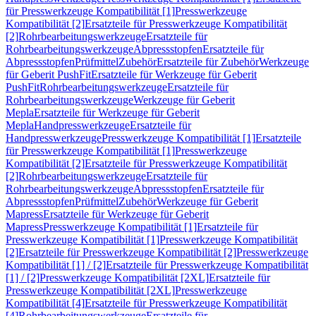
für Presswerkzeuge Kompatibilität [1]
Presswerkzeuge
Kompatibilität [2]
Ersatzteile für Presswerkzeuge Kompatibilität
[2]
Rohrbearbeitungswerkzeuge
Ersatzteile für
Rohrbearbeitungswerkzeuge
Abpressstopfen
Ersatzteile für
Abpressstopfen
Prüfmittel
Zubehör
Ersatzteile für Zubehör
Werkzeuge
für Geberit PushFit
Ersatzteile für Werkzeuge für Geberit
PushFit
Rohrbearbeitungswerkzeuge
Ersatzteile für
Rohrbearbeitungswerkzeuge
Werkzeuge für Geberit
Mepla
Ersatzteile für Werkzeuge für Geberit
Mepla
Handpresswerkzeuge
Ersatzteile für
Handpresswerkzeuge
Presswerkzeuge Kompatibilität [1]
Ersatzteile
für Presswerkzeuge Kompatibilität [1]
Presswerkzeuge
Kompatibilität [2]
Ersatzteile für Presswerkzeuge Kompatibilität
[2]
Rohrbearbeitungswerkzeuge
Ersatzteile für
Rohrbearbeitungswerkzeuge
Abpressstopfen
Ersatzteile für
Abpressstopfen
Prüfmittel
Zubehör
Werkzeuge für Geberit
Mapress
Ersatzteile für Werkzeuge für Geberit
Mapress
Presswerkzeuge Kompatibilität [1]
Ersatzteile für
Presswerkzeuge Kompatibilität [1]
Presswerkzeuge Kompatibilität
[2]
Ersatzteile für Presswerkzeuge Kompatibilität [2]
Presswerkzeuge
Kompatibilität [1] / [2]
Ersatzteile für Presswerkzeuge Kompatibilität
[1] / [2]
Presswerkzeuge Kompatibilität [2XL]
Ersatzteile für
Presswerkzeuge Kompatibilität [2XL]
Presswerkzeuge
Kompatibilität [4]
Ersatzteile für Presswerkzeuge Kompatibilität
[4]
Rohrbearbeitungswerkzeuge
Ersatzteile für