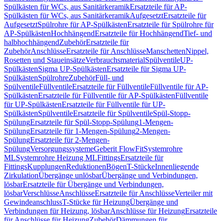
Spülkästen für WCs, aus Sanitärkeramik
Ersatzteile für AP-
Spülkästen für WCs, aus Sanitärkeramik
Aufgesetzt
Ersatzteile für
Aufgesetzt
Spülrohre für AP-Spülkästen
Ersatzteile für Spülrohre für
AP-Spülkästen
Hochhängend
Ersatzteile für Hochhängend
Tief- und
halbhochhängend
Zubehör
Ersatzteile für
Zubehör
Anschlüsse
Ersatzteile für Anschlüsse
Manschetten
Nippel,
Rosetten und Staueinsätze
Verbrauchsmaterial
Spülventile
UP-
Spülkästen
Sigma UP-Spülkästen
Ersatzteile für Sigma UP-
Spülkästen
Spülrohre
Zubehör
Füll- und
Spülventile
Füllventile
Ersatzteile für Füllventile
Füllventile für AP-
Spülkästen
Ersatzteile für Füllventile für AP-Spülkästen
Füllventile
für UP-Spülkästen
Ersatzteile für Füllventile für UP-
Spülkästen
Spülventile
Ersatzteile für Spülventile
Spül-Stopp-
Spülung
Ersatzteile für Spül-Stopp-Spülung
1-Mengen-
Spülung
Ersatzteile für 1-Mengen-Spülung
2-Mengen-
Spülung
Ersatzteile für 2-Mengen-
Spülung
Versorgungssysteme
Geberit FlowFit
Systemrohre
ML
Systemrohre Heizung ML
Fittings
Ersatzteile für
Fittings
Kupplungen
Reduktionen
Bögen
T-Stücke
Innenliegende
Zirkulation
Übergänge unlösbar
Übergänge und Verbindungen,
lösbar
Ersatzteile für Übergänge und Verbindungen,
lösbar
Verschlüsse
Anschlüsse
Ersatzteile für Anschlüsse
Verteiler mit
Gewindeanschluss
T-Stücke für Heizung
Übergänge und
Verbindungen für Heizung, lösbar
Anschlüsse für Heizung
Ersatzteile
für Anschlüsse für Heizung
Zubehör
Dämmungen für