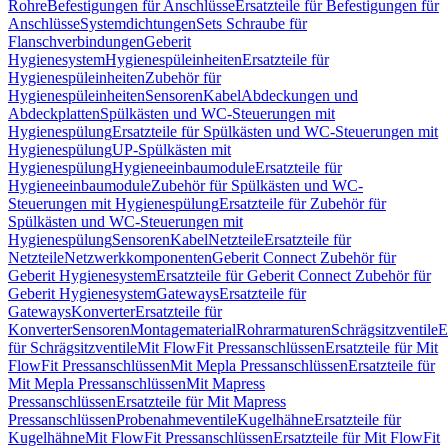
Rohre
Befestigungen für Anschlüsse
Ersatzteile für Befestigungen für
Anschlüsse
Systemdichtungen
Sets Schraube für
Flanschverbindungen
Geberit
Hygienesystem
Hygienespüleinheiten
Ersatzteile für
Hygienespüleinheiten
Zubehör für
Hygienespüleinheiten
Sensoren
Kabel
Abdeckungen und
Abdeckplatten
Spülkästen und WC-Steuerungen mit
Hygienespülung
Ersatzteile für Spülkästen und WC-Steuerungen mit
Hygienespülung
UP-Spülkästen mit
Hygienespülung
Hygieneeinbaumodule
Ersatzteile für
Hygieneeinbaumodule
Zubehör für Spülkästen und WC-
Steuerungen mit Hygienespülung
Ersatzteile für Zubehör für
Spülkästen und WC-Steuerungen mit
Hygienespülung
Sensoren
Kabel
Netzteile
Ersatzteile für
Netzteile
Netzwerkkomponenten
Geberit Connect Zubehör für
Geberit Hygienesystem
Ersatzteile für Geberit Connect Zubehör für
Geberit Hygienesystem
Gateways
Ersatzteile für
Gateways
Konverter
Ersatzteile für
Konverter
Sensoren
Montagematerial
Rohrarmaturen
Schrägsitzventile
E
für Schrägsitzventile
Mit FlowFit Pressanschlüssen
Ersatzteile für Mit
FlowFit Pressanschlüssen
Mit Mepla Pressanschlüssen
Ersatzteile für
Mit Mepla Pressanschlüssen
Mit Mapress
Pressanschlüssen
Ersatzteile für Mit Mapress
Pressanschlüssen
Probenahmeventile
Kugelhähne
Ersatzteile für
Kugelhähne
Mit FlowFit Pressanschlüssen
Ersatzteile für Mit FlowFit