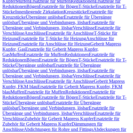
Kupfer
Muffen
Ersatzteile für Muffen
Reduktionen
Ersatzteile für
Reduktionen
Bögen
Ersatzteile für Bögen
T-Stücke
Ersatzteile für T-
Stücke
Innenliegende Zirkulation
Kreuzstücke
Ersatzteile für
Kreuzstücke
Übergänge unlösbar
Ersatzteile für Übergänge
unlösbar
Übergänge und Verbindungen, lösbar
Ersatzteile für
Übergänge und Verbindungen, lösbar
Verschlüsse
Ersatzteile für
Verschlüsse
Anschlüsse
Ersatzteile für Anschlüsse
T-Stücke für
Heizung
Ersatzteile für T-Stücke für Heizung
Anschlüsse für
Heizung
Ersatzteile für Anschlüsse für Heizung
Geberit Mapress
Kupfer, Gas
Ersatzteile für Geberit Mapress Kupfer,
Gas
Muffen
Ersatzteile für Muffen
Reduktionen
Ersatzteile für
Reduktionen
Bögen
Ersatzteile für Bögen
T-Stücke
Ersatzteile für T-
Stücke
Übergänge unlösbar
Ersatzteile für Übergänge
unlösbar
Übergänge und Verbindungen, lösbar
Ersatzteile für
Übergänge und Verbindungen, lösbar
Verschlüsse
Ersatzteile für
Verschlüsse
Anschlüsse
Ersatzteile für Anschlüsse
Geberit Mapress
Kupfer, FKM blau
Ersatzteile für Geberit Mapress Kupfer, FKM
blau
Muffen
Ersatzteile für Muffen
Reduktionen
Ersatzteile für
Reduktionen
Bögen
Ersatzteile für Bögen
T-Stücke
Ersatzteile für T-
Stücke
Übergänge unlösbar
Ersatzteile für Übergänge
unlösbar
Übergänge und Verbindungen, lösbar
Ersatzteile für
Übergänge und Verbindungen, lösbar
Verschlüsse
Ersatzteile für
Verschlüsse
Zubehör für Geberit Mapress Kupfer
Ersatzteile für
Zubehör für Geberit Mapress Kupfer
Dämmungen für
Anschlüsse
Abdichtungen für Rohre und Fittings
Abdeckungen für