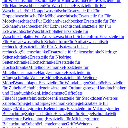
für Waschtischunterschränke
Für Handwaschbecken
Ersatzteile für
Für Handwaschbecken
Für Waschtische
Ersatzteile für Für
Waschtische
Für Doppelwaschtische
Ersatzteile für Für
Doppelwaschtische
Für Möbelwaschtische
Ersatzteile für Für
Möbelwaschtische
Für Eckhandwaschbecken
Ersatzteile für Für
Eckhandwaschbecken
Für Eckwaschtische
Ersatzteile für Für
Eckwaschtische
Waschtischplatten
Ersatzteile für
Waschtischplatten
Für Aufsatzwaschtisch Schalenform
Ersatzteile für
Für Aufsatzwaschtisch Schalenform
Für Aufsatzwaschtisch
rechteckig
Ersatzteile für Für Aufsatzwaschtisch
rechteckig
Seitenschränke
Ersatzteile für Seitenschränke
Niedrige
Seitenschränke
Ersatzteile für Niedrige
Seitenschränke
Hochschränke
Ersatzteile für
Hochschränke
Mittelhochschränke
Ersatzteile für
Mittelhochschränke
Hängeschränke
Ersatzteile für
Hängeschränke
Weitere Möbel
Ersatzteile für Weitere
Möbel
Wandablagen
Ersatzteile für Wandablagen
Zubehör
Ersatzteile
für Zubehör
Schubladeneinsätze und Ordnungsboxen
Handtuchhalter
und Handtuchhaken
Lichtelemente
Griffe
Sets
Füße
Magnettafeln
Steckdosen
Ersatzteile für Steckdosen
Weiteres
Zubehör
Spiegel und Spiegelschränke
Spiegel
Ersatzteile für
Spiegel
Mit integrierter Beleuchtung
Ersatzteile für Mit integrierter
Beleuchtung
Spiegelschränke
Ersatzteile für Spiegelschränke
Mit
integrierter Beleuchtung
Ersatzteile für Mit integrierter
Beleuchtung
Zubehör
Lichtelemente
Griffe
Weiteres