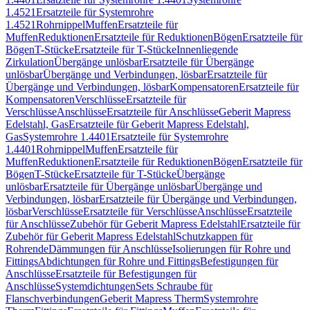
1.4521
Ersatzteile für Systemrohre
1.4521
Rohrnippel
Muffen
Ersatzteile für
Muffen
Reduktionen
Ersatzteile für Reduktionen
Bögen
Ersatzteile für
Bögen
T-Stücke
Ersatzteile für T-Stücke
Innenliegende
Zirkulation
Übergänge unlösbar
Ersatzteile für Übergänge
unlösbar
Übergänge und Verbindungen, lösbar
Ersatzteile für
Übergänge und Verbindungen, lösbar
Kompensatoren
Ersatzteile für
Kompensatoren
Verschlüsse
Ersatzteile für
Verschlüsse
Anschlüsse
Ersatzteile für Anschlüsse
Geberit Mapress
Edelstahl, Gas
Ersatzteile für Geberit Mapress Edelstahl,
Gas
Systemrohre 1.4401
Ersatzteile für Systemrohre
1.4401
Rohrnippel
Muffen
Ersatzteile für
Muffen
Reduktionen
Ersatzteile für Reduktionen
Bögen
Ersatzteile für
Bögen
T-Stücke
Ersatzteile für T-Stücke
Übergänge
unlösbar
Ersatzteile für Übergänge unlösbar
Übergänge und
Verbindungen, lösbar
Ersatzteile für Übergänge und Verbindungen,
lösbar
Verschlüsse
Ersatzteile für Verschlüsse
Anschlüsse
Ersatzteile
für Anschlüsse
Zubehör für Geberit Mapress Edelstahl
Ersatzteile für
Zubehör für Geberit Mapress Edelstahl
Schutzkappen für
Rohrende
Dämmungen für Anschlüsse
Isolierungen für Rohre und
Fittings
Abdichtungen für Rohre und Fittings
Befestigungen für
Anschlüsse
Ersatzteile für Befestigungen für
Anschlüsse
Systemdichtungen
Sets Schraube für
Flanschverbindungen
Geberit Mapress Therm
Systemrohre