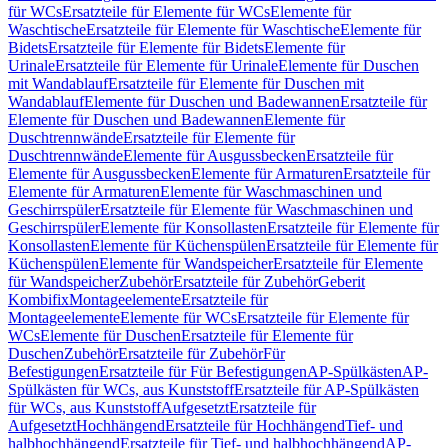
für WCs
Ersatzteile für Elemente für WCs
Elemente für
Waschtische
Ersatzteile für Elemente für Waschtische
Elemente für
Bidets
Ersatzteile für Elemente für Bidets
Elemente für
Urinale
Ersatzteile für Elemente für Urinale
Elemente für Duschen
mit Wandablauf
Ersatzteile für Elemente für Duschen mit
Wandablauf
Elemente für Duschen und Badewannen
Ersatzteile für
Elemente für Duschen und Badewannen
Elemente für
Duschtrennwände
Ersatzteile für Elemente für
Duschtrennwände
Elemente für Ausgussbecken
Ersatzteile für
Elemente für Ausgussbecken
Elemente für Armaturen
Ersatzteile für
Elemente für Armaturen
Elemente für Waschmaschinen und
Geschirrspüler
Ersatzteile für Elemente für Waschmaschinen und
Geschirrspüler
Elemente für Konsollasten
Ersatzteile für Elemente für
Konsollasten
Elemente für Küchenspülen
Ersatzteile für Elemente für
Küchenspülen
Elemente für Wandspeicher
Ersatzteile für Elemente
für Wandspeicher
Zubehör
Ersatzteile für Zubehör
Geberit
Kombifix
Montageelemente
Ersatzteile für
Montageelemente
Elemente für WCs
Ersatzteile für Elemente für
WCs
Elemente für Duschen
Ersatzteile für Elemente für
Duschen
Zubehör
Ersatzteile für Zubehör
Für
Befestigungen
Ersatzteile für Für Befestigungen
AP-Spülkästen
AP-
Spülkästen für WCs, aus Kunststoff
Ersatzteile für AP-Spülkästen
für WCs, aus Kunststoff
Aufgesetzt
Ersatzteile für
Aufgesetzt
Hochhängend
Ersatzteile für Hochhängend
Tief- und
halbhochhängend
Ersatzteile für Tief- und halbhochhängend
AP-