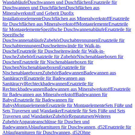
Wandabläufe
Duschwannen und Duschflächen
Ersatzteile für
Duschwannen und Duschflächen
Duschflächen aus
Mineralwerkstoff und Geberit Duofix
Installationselemente
Duschflächen aus Mineralwerkstoff
Ersatzteile
für Duschflächen aus Mineralwerkstoff
Montagelemente
Ersatzteile
für Montagelemente
Spezifische Duschwannenabläufe
Ersatzteile für
Spezifische
Duschwannenabläufe
Zubehör
Duschabtrennungen
Ersatzteile für
Duschabtrennungen
Duschseitenwände für Walk-in-
Dusche
Ersatzteile für Duschseitenwände für Walk-in-
Dusche
Zubehör
Ersatzteile für Zubehör
Nischenablageboxen für
Duschen
Ersatzteile für Nischenablageboxen für
Duschen
Nischenablageboxen
Ersatzteile für
Nischenablageboxen
Zubehör
Badewannen
Badewannen aus
Sanitäracryl
Ersatzteile für Badewannen aus
Sanitäracryl
Rechteckbadewannen
Ersatzteile für
Rechteckbadewannen
Badewannen aus Mineralwerkstoff
Ersatzteile
für Badewannen aus Mineralwerkstoff
Badewannen für
Babys
Ersatzteile für Badewannen für
Babys
Montagelemente
Ersatzteile für Montagelemente
Sets Füße und
Sets Traversen und Wandanker
Ersatzteile für Sets Füße und Sets
Traversen und Wandanker
Zubehör
Reparatursets
Weiteres
Zubehör
Apparateanschlüsse für Duschen und
Badewannen
Ablaufgarnituren für Duschwannen, d52
Ersatzteile für
Ablaufgarnituren für Duschwannen, d52
Ohne