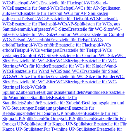
WCs
Flachspül-WCs
Ersatzteile für Flachspül-WCs
Stand-
WCs
Ersatzteile für Stand-WCs
Tiefspül-WCs für AP-Spülkasten
aufgesetzt
Ersatzteile für Tiefspül-WCs für AP-Spülkasten
aufgesetzt
Tiefspül-WCs
Ersatzteile für Tiefspül-WCs
Flachspül-
WCs
Ersatzteile für Flachspül-WCs
AP-Spülkästen für WCs, aus
Sanitärkeramik
Aufgesetzt
WC-Sitze
Ersatzteile für WC-Sitze
WC-
Sitze
Ersatzteile für WC-Sitze
Comfort WCs
Ersatzteile für Comfort
WCs
Tiefspül-WCs erhöht
Ersatzteile für Tiefspül-WCs
erhöht
Flachspül-WCs erhöht
Ersatzteile für Flachspül-WCs
erhöht
Tiefspül-WCs verlängert
Ersatzteile für Tiefspül-WCs
verlängert
Comfort WC-Sitze
Ersatzteile für Comfort WC-Sitze
WC-
Sitze
Ersatzteile für WC-Sitze
WC-Sitzringe
Ersatzteile für WC-
Sitzringe
WCs für Kinder
Ersatzteile für WCs für Kinder
Wand-
WCs
Ersatzteile für Wand-WCs
Stand-WCs
Ersatzteile für Stand-
WCs
WC-Sitze für Kinder
Ersatzteile für WC-Sitze für Kinder
WC-
Sitze
Ersatzteile für WC-Sitze
WC-Sitzringe
Ersatzteile für WC-
Sitzringe
Hock-WCs
Mit
Spülung
Zubehör
Befestigungsmaterial
Bidets
Wandbidets
Ersatzteile
für Wandbidets
Standbidets
Ersatzteile für
Standbidets
Zubehör
Ersatzteile für Zubehör
Betätigungsplatten und
WC-Steuerungen
Betätigungsplatten
Ersatzteile für
Betätigungsplatten
Für Sigma UP-Spülkästen
Ersatzteile für Für
Sigma UP-Spülkästen
Für Omega UP-Spülkästen
Ersatzteile für Für
Omega UP-Spülkästen
Für Kappa UP-Spülkästen
Ersatzteile für Für
Kappa UP-Spülkästen
Für Twinline UP-Spülkästen
Ersatzteile für