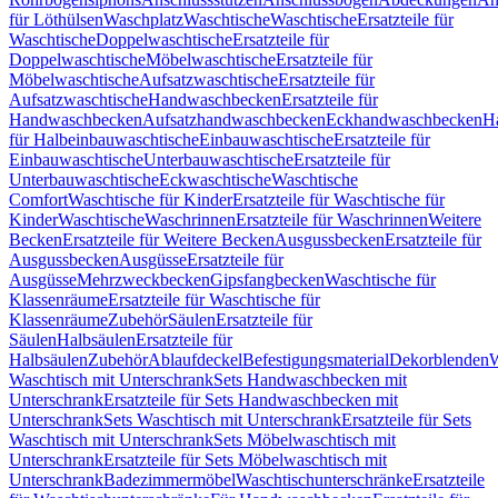
für Löthülsen
Waschplatz
Waschtische
Waschtische
Ersatzteile für
Waschtische
Doppelwaschtische
Ersatzteile für
Doppelwaschtische
Möbelwaschtische
Ersatzteile für
Möbelwaschtische
Aufsatzwaschtische
Ersatzteile für
Aufsatzwaschtische
Handwaschbecken
Ersatzteile für
Handwaschbecken
Aufsatzhandwaschbecken
Eckhandwaschbecken
H
für Halbeinbauwaschtische
Einbauwaschtische
Ersatzteile für
Einbauwaschtische
Unterbauwaschtische
Ersatzteile für
Unterbauwaschtische
Eckwaschtische
Waschtische
Comfort
Waschtische für Kinder
Ersatzteile für Waschtische für
Kinder
Waschtische
Waschrinnen
Ersatzteile für Waschrinnen
Weitere
Becken
Ersatzteile für Weitere Becken
Ausgussbecken
Ersatzteile für
Ausgussbecken
Ausgüsse
Ersatzteile für
Ausgüsse
Mehrzweckbecken
Gipsfangbecken
Waschtische für
Klassenräume
Ersatzteile für Waschtische für
Klassenräume
Zubehör
Säulen
Ersatzteile für
Säulen
Halbsäulen
Ersatzteile für
Halbsäulen
Zubehör
Ablaufdeckel
Befestigungsmaterial
Dekorblenden
W
Waschtisch mit Unterschrank
Sets Handwaschbecken mit
Unterschrank
Ersatzteile für Sets Handwaschbecken mit
Unterschrank
Sets Waschtisch mit Unterschrank
Ersatzteile für Sets
Waschtisch mit Unterschrank
Sets Möbelwaschtisch mit
Unterschrank
Ersatzteile für Sets Möbelwaschtisch mit
Unterschrank
Badezimmermöbel
Waschtischunterschränke
Ersatzteile