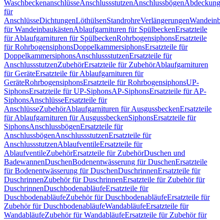
Waschbeckenanschlüsse
Anschlussstutzen
Anschlussbögen
Abdeckung
für
Anschlüsse
Dichtungen
Löthülsen
Standrohre
Verlängerungen
Wandeinb
für Wandeinbaukästen
Ablaufgarnituren für Spülbecken
Ersatzteile
für Ablaufgarnituren für Spülbecken
Rohrbogensiphons
Ersatzteile
für Rohrbogensiphons
Doppelkammersiphons
Ersatzteile für
Doppelkammersiphons
Anschlussstutzen
Ersatzteile für
Anschlussstutzen
Zubehör
Ersatzteile für Zubehör
Ablaufgarnituren
für Geräte
Ersatzteile für Ablaufgarnituren für
Geräte
Rohrbogensiphons
Ersatzteile für Rohrbogensiphons
UP-
Siphons
Ersatzteile für UP-Siphons
AP-Siphons
Ersatzteile für AP-
Siphons
Anschlüsse
Ersatzteile für
Anschlüsse
Zubehör
Ablaufgarnituren für Ausgussbecken
Ersatzteile
für Ablaufgarnituren für Ausgussbecken
Siphons
Ersatzteile für
Siphons
Anschlussbögen
Ersatzteile für
Anschlussbögen
Anschlussstutzen
Ersatzteile für
Anschlussstutzen
Ablaufventile
Ersatzteile für
Ablaufventile
Zubehör
Ersatzteile für Zubehör
Duschen und
Badewannen
Duschen
Bodenentwässerung für Duschen
Ersatzteile
für Bodenentwässerung für Duschen
Duschrinnen
Ersatzteile für
Duschrinnen
Zubehör für Duschrinnen
Ersatzteile für Zubehör für
Duschrinnen
Duschbodenabläufe
Ersatzteile für
Duschbodenabläufe
Zubehör für Duschbodenabläufe
Ersatzteile für
Zubehör für Duschbodenabläufe
Wandabläufe
Ersatzteile für
Wandabläufe
Zubehör für Wandabläufe
Ersatzteile für Zubehör für