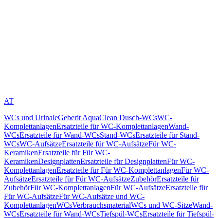
AT
WCs und Urinale
Geberit AquaClean Dusch-WCs
WC-
Komplettanlagen
Ersatzteile für WC-Komplettanlagen
Wand-
WCs
Ersatzteile für Wand-WCs
Stand-WCs
Ersatzteile für Stand-
WCs
WC-Aufsätze
Ersatzteile für WC-Aufsätze
Für WC-
Keramiken
Ersatzteile für Für WC-
Keramiken
Designplatten
Ersatzteile für Designplatten
Für WC-
Komplettanlagen
Ersatzteile für Für WC-Komplettanlagen
Für WC-
Aufsätze
Ersatzteile für Für WC-Aufsätze
Zubehör
Ersatzteile für
Zubehör
Für WC-Komplettanlagen
Für WC-Aufsätze
Ersatzteile für
Für WC-Aufsätze
Für WC-Aufsätze und WC-
Komplettanlagen
WCs
Verbrauchsmaterial
WCs und WC-Sitze
Wand-
WCs
Ersatzteile für Wand-WCs
Tiefspül-WCs
Ersatzteile für Tiefspül-