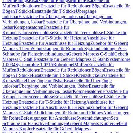
Therm
Fittings
Ersatzteile für Fittings
Muffen
Ersatzteile für
Muffen
Reduktionen
Ersatzteile für Reduktionen
Bögen
Ersatzteile für
Bögen
T-Stücke
Ersatzteile für T-Stücke
Übergänge
unlösbar
Ersatzteile für Übergänge unlösbar
Übergänge und
Verbindungen, lösbar
Ersatzteile für Übergänge und Verbindungen,
lösbar
Kompensatoren
Ersatzteile für
Kompensatoren
Verschlüsse
Ersatzteile für Verschlüsse
T-Stücke für
Heizung
Ersatzteile für T-Stücke für Heizung
Anschlüsse für
Heizung
Ersatzteile für Anschlüsse für Heizung
Zubehör für Geberit
Mapress Therm
Schutzkappen für Rohrende
Systemdichtungen
Sets
Schraube für Flanschverbindungen
Geberit Mapress C-Stahl
Geberit
Mapress C-Stahl
Ersatzteile für Geberit Mapress C-Stahl
Systemrohre
1.0034
Systemrohre 1.0215
Rohrnippel
Muffen
Ersatzteile für
Muffen
Reduktionen
Ersatzteile für Reduktionen
Bögen
Ersatzteile für
Bögen
T-Stücke
Ersatzteile für T-Stücke
Kreuzstücke
Ersatzteile für
Kreuzstücke
Übergänge unlösbar
Ersatzteile für Übergänge
unlösbar
Übergänge und Verbindungen, lösbar
Ersatzteile für
Übergänge und Verbindungen, lösbar
Kompensatoren
Ersatzteile für
Kompensatoren
Verschlüsse
Ersatzteile für Verschlüsse
T-Stücke für
Heizung
Ersatzteile für T-Stücke für Heizung
Anschlüsse für
Heizung
Ersatzteile für Anschlüsse für Heizung
Zubehör für Geberit
Mapress C-Stahl
Abdichtungen für Rohre und Fittings
Abdeckungen
für Rohre
Befestigungen für Anschlüsse
Systemdichtungen
Sets
Schraube für Flanschverbindungen
Geberit Mapress Kupfer
Geberit
Mapress Kupfer
Ersatzteile für Geberit Mapress