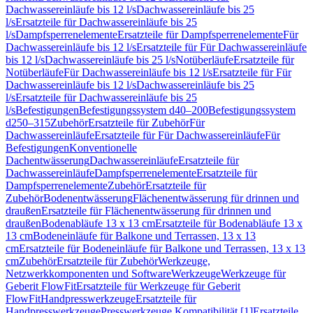
Dachwassereinläufe bis 12 l/s
Dachwassereinläufe bis 25
l/s
Ersatzteile für Dachwassereinläufe bis 25
l/s
Dampfsperrenelemente
Ersatzteile für Dampfsperrenelemente
Für
Dachwassereinläufe bis 12 l/s
Ersatzteile für Für Dachwassereinläufe
bis 12 l/s
Dachwassereinläufe bis 25 l/s
Notüberläufe
Ersatzteile für
Notüberläufe
Für Dachwassereinläufe bis 12 l/s
Ersatzteile für Für
Dachwassereinläufe bis 12 l/s
Dachwassereinläufe bis 25
l/s
Ersatzteile für Dachwassereinläufe bis 25
l/s
Befestigungen
Befestigungssystem d40–200
Befestigungssystem
d250–315
Zubehör
Ersatzteile für Zubehör
Für
Dachwassereinläufe
Ersatzteile für Für Dachwassereinläufe
Für
Befestigungen
Konventionelle
Dachentwässerung
Dachwassereinläufe
Ersatzteile für
Dachwassereinläufe
Dampfsperrenelemente
Ersatzteile für
Dampfsperrenelemente
Zubehör
Ersatzteile für
Zubehör
Bodenentwässerung
Flächenentwässerung für drinnen und
draußen
Ersatzteile für Flächenentwässerung für drinnen und
draußen
Bodenabläufe 13 x 13 cm
Ersatzteile für Bodenabläufe 13 x
13 cm
Bodeneinläufe für Balkone und Terrassen, 13 x 13
cm
Ersatzteile für Bodeneinläufe für Balkone und Terrassen, 13 x 13
cm
Zubehör
Ersatzteile für Zubehör
Werkzeuge,
Netzwerkkomponenten und Software
Werkzeuge
Werkzeuge für
Geberit FlowFit
Ersatzteile für Werkzeuge für Geberit
FlowFit
Handpresswerkzeuge
Ersatzteile für
Handpresswerkzeuge
Presswerkzeuge Kompatibilität [1]
Ersatzteile