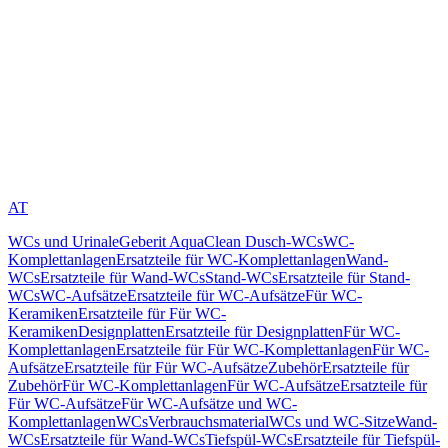
AT
WCs und Urinale
Geberit AquaClean Dusch-WCs
WC-
Komplettanlagen
Ersatzteile für WC-Komplettanlagen
Wand-
WCs
Ersatzteile für Wand-WCs
Stand-WCs
Ersatzteile für Stand-
WCs
WC-Aufsätze
Ersatzteile für WC-Aufsätze
Für WC-
Keramiken
Ersatzteile für Für WC-
Keramiken
Designplatten
Ersatzteile für Designplatten
Für WC-
Komplettanlagen
Ersatzteile für Für WC-Komplettanlagen
Für WC-
Aufsätze
Ersatzteile für Für WC-Aufsätze
Zubehör
Ersatzteile für
Zubehör
Für WC-Komplettanlagen
Für WC-Aufsätze
Ersatzteile für
Für WC-Aufsätze
Für WC-Aufsätze und WC-
Komplettanlagen
WCs
Verbrauchsmaterial
WCs und WC-Sitze
Wand-
WCs
Ersatzteile für Wand-WCs
Tiefspül-WCs
Ersatzteile für Tiefspül-