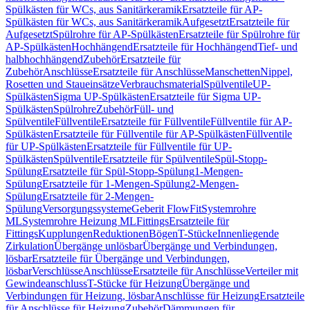
Spülkästen für WCs, aus Sanitärkeramik
Ersatzteile für AP-
Spülkästen für WCs, aus Sanitärkeramik
Aufgesetzt
Ersatzteile für
Aufgesetzt
Spülrohre für AP-Spülkästen
Ersatzteile für Spülrohre für
AP-Spülkästen
Hochhängend
Ersatzteile für Hochhängend
Tief- und
halbhochhängend
Zubehör
Ersatzteile für
Zubehör
Anschlüsse
Ersatzteile für Anschlüsse
Manschetten
Nippel,
Rosetten und Staueinsätze
Verbrauchsmaterial
Spülventile
UP-
Spülkästen
Sigma UP-Spülkästen
Ersatzteile für Sigma UP-
Spülkästen
Spülrohre
Zubehör
Füll- und
Spülventile
Füllventile
Ersatzteile für Füllventile
Füllventile für AP-
Spülkästen
Ersatzteile für Füllventile für AP-Spülkästen
Füllventile
für UP-Spülkästen
Ersatzteile für Füllventile für UP-
Spülkästen
Spülventile
Ersatzteile für Spülventile
Spül-Stopp-
Spülung
Ersatzteile für Spül-Stopp-Spülung
1-Mengen-
Spülung
Ersatzteile für 1-Mengen-Spülung
2-Mengen-
Spülung
Ersatzteile für 2-Mengen-
Spülung
Versorgungssysteme
Geberit FlowFit
Systemrohre
ML
Systemrohre Heizung ML
Fittings
Ersatzteile für
Fittings
Kupplungen
Reduktionen
Bögen
T-Stücke
Innenliegende
Zirkulation
Übergänge unlösbar
Übergänge und Verbindungen,
lösbar
Ersatzteile für Übergänge und Verbindungen,
lösbar
Verschlüsse
Anschlüsse
Ersatzteile für Anschlüsse
Verteiler mit
Gewindeanschluss
T-Stücke für Heizung
Übergänge und
Verbindungen für Heizung, lösbar
Anschlüsse für Heizung
Ersatzteile
für Anschlüsse für Heizung
Zubehör
Dämmungen für