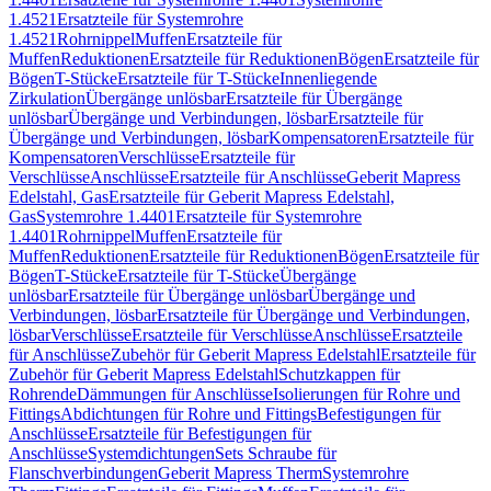
1.4521
Ersatzteile für Systemrohre
1.4521
Rohrnippel
Muffen
Ersatzteile für
Muffen
Reduktionen
Ersatzteile für Reduktionen
Bögen
Ersatzteile für
Bögen
T-Stücke
Ersatzteile für T-Stücke
Innenliegende
Zirkulation
Übergänge unlösbar
Ersatzteile für Übergänge
unlösbar
Übergänge und Verbindungen, lösbar
Ersatzteile für
Übergänge und Verbindungen, lösbar
Kompensatoren
Ersatzteile für
Kompensatoren
Verschlüsse
Ersatzteile für
Verschlüsse
Anschlüsse
Ersatzteile für Anschlüsse
Geberit Mapress
Edelstahl, Gas
Ersatzteile für Geberit Mapress Edelstahl,
Gas
Systemrohre 1.4401
Ersatzteile für Systemrohre
1.4401
Rohrnippel
Muffen
Ersatzteile für
Muffen
Reduktionen
Ersatzteile für Reduktionen
Bögen
Ersatzteile für
Bögen
T-Stücke
Ersatzteile für T-Stücke
Übergänge
unlösbar
Ersatzteile für Übergänge unlösbar
Übergänge und
Verbindungen, lösbar
Ersatzteile für Übergänge und Verbindungen,
lösbar
Verschlüsse
Ersatzteile für Verschlüsse
Anschlüsse
Ersatzteile
für Anschlüsse
Zubehör für Geberit Mapress Edelstahl
Ersatzteile für
Zubehör für Geberit Mapress Edelstahl
Schutzkappen für
Rohrende
Dämmungen für Anschlüsse
Isolierungen für Rohre und
Fittings
Abdichtungen für Rohre und Fittings
Befestigungen für
Anschlüsse
Ersatzteile für Befestigungen für
Anschlüsse
Systemdichtungen
Sets Schraube für
Flanschverbindungen
Geberit Mapress Therm
Systemrohre