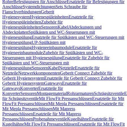
Rohre
Befestigungen für Anschlüsse
Ersatzteile für Befestigungen für
Anschlüsse
Systemdichtungen
Sets Schraube für
Flanschverbindungen
Geberit
Hygienesystem
Hygienespüleinheiten
Ersatzteile für
Hygienespüleinheiten
Zubehör für
Hygienespüleinheiten
Sensoren
Kabel
Abdeckungen und
Abdeckplatten
Spülkästen und WC-Steuerungen mit
Hygienespülung
Ersatzteile für Spülkästen und WC-Steuerungen mit
Hygienespülung
UP-Spülkästen mit
Hygienespülung
Hygieneeinbaumodule
Ersatzteile für
Hygieneeinbaumodule
Zubehör für Spülkästen und WC-
Steuerungen mit Hygienespülung
Ersatzteile für Zubehör für
Spülkästen und WC-Steuerungen mit
Hygienespülung
Sensoren
Kabel
Netzteile
Ersatzteile für
Netzteile
Netzwerkkomponenten
Geberit Connect Zubehör für
Geberit Hygienesystem
Ersatzteile für Geberit Connect Zubehör für
Geberit Hygienesystem
Gateways
Ersatzteile für
Gateways
Konverter
Ersatzteile für
Konverter
Sensoren
Montagematerial
Rohrarmaturen
Schrägsitzventile
E
für Schrägsitzventile
Mit FlowFit Pressanschlüssen
Ersatzteile für Mit
FlowFit Pressanschlüssen
Mit Mepla Pressanschlüssen
Ersatzteile für
Mit Mepla Pressanschlüssen
Mit Mapress
Pressanschlüssen
Ersatzteile für Mit Mapress
Pressanschlüssen
Probenahmeventile
Kugelhähne
Ersatzteile für
Kugelhähne
Mit FlowFit Pressanschlüssen
Ersatzteile für Mit FlowFit