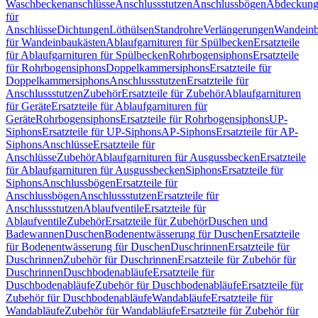
Waschbeckenanschlüsse
Anschlussstutzen
Anschlussbögen
Abdeckung
für
Anschlüsse
Dichtungen
Löthülsen
Standrohre
Verlängerungen
Wandeinb
für Wandeinbaukästen
Ablaufgarnituren für Spülbecken
Ersatzteile
für Ablaufgarnituren für Spülbecken
Rohrbogensiphons
Ersatzteile
für Rohrbogensiphons
Doppelkammersiphons
Ersatzteile für
Doppelkammersiphons
Anschlussstutzen
Ersatzteile für
Anschlussstutzen
Zubehör
Ersatzteile für Zubehör
Ablaufgarnituren
für Geräte
Ersatzteile für Ablaufgarnituren für
Geräte
Rohrbogensiphons
Ersatzteile für Rohrbogensiphons
UP-
Siphons
Ersatzteile für UP-Siphons
AP-Siphons
Ersatzteile für AP-
Siphons
Anschlüsse
Ersatzteile für
Anschlüsse
Zubehör
Ablaufgarnituren für Ausgussbecken
Ersatzteile
für Ablaufgarnituren für Ausgussbecken
Siphons
Ersatzteile für
Siphons
Anschlussbögen
Ersatzteile für
Anschlussbögen
Anschlussstutzen
Ersatzteile für
Anschlussstutzen
Ablaufventile
Ersatzteile für
Ablaufventile
Zubehör
Ersatzteile für Zubehör
Duschen und
Badewannen
Duschen
Bodenentwässerung für Duschen
Ersatzteile
für Bodenentwässerung für Duschen
Duschrinnen
Ersatzteile für
Duschrinnen
Zubehör für Duschrinnen
Ersatzteile für Zubehör für
Duschrinnen
Duschbodenabläufe
Ersatzteile für
Duschbodenabläufe
Zubehör für Duschbodenabläufe
Ersatzteile für
Zubehör für Duschbodenabläufe
Wandabläufe
Ersatzteile für
Wandabläufe
Zubehör für Wandabläufe
Ersatzteile für Zubehör für