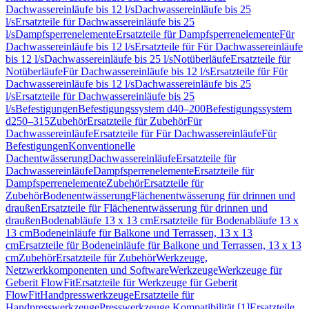
Dachwassereinläufe bis 12 l/s
Dachwassereinläufe bis 25
l/s
Ersatzteile für Dachwassereinläufe bis 25
l/s
Dampfsperrenelemente
Ersatzteile für Dampfsperrenelemente
Für
Dachwassereinläufe bis 12 l/s
Ersatzteile für Für Dachwassereinläufe
bis 12 l/s
Dachwassereinläufe bis 25 l/s
Notüberläufe
Ersatzteile für
Notüberläufe
Für Dachwassereinläufe bis 12 l/s
Ersatzteile für Für
Dachwassereinläufe bis 12 l/s
Dachwassereinläufe bis 25
l/s
Ersatzteile für Dachwassereinläufe bis 25
l/s
Befestigungen
Befestigungssystem d40–200
Befestigungssystem
d250–315
Zubehör
Ersatzteile für Zubehör
Für
Dachwassereinläufe
Ersatzteile für Für Dachwassereinläufe
Für
Befestigungen
Konventionelle
Dachentwässerung
Dachwassereinläufe
Ersatzteile für
Dachwassereinläufe
Dampfsperrenelemente
Ersatzteile für
Dampfsperrenelemente
Zubehör
Ersatzteile für
Zubehör
Bodenentwässerung
Flächenentwässerung für drinnen und
draußen
Ersatzteile für Flächenentwässerung für drinnen und
draußen
Bodenabläufe 13 x 13 cm
Ersatzteile für Bodenabläufe 13 x
13 cm
Bodeneinläufe für Balkone und Terrassen, 13 x 13
cm
Ersatzteile für Bodeneinläufe für Balkone und Terrassen, 13 x 13
cm
Zubehör
Ersatzteile für Zubehör
Werkzeuge,
Netzwerkkomponenten und Software
Werkzeuge
Werkzeuge für
Geberit FlowFit
Ersatzteile für Werkzeuge für Geberit
FlowFit
Handpresswerkzeuge
Ersatzteile für
Handpresswerkzeuge
Presswerkzeuge Kompatibilität [1]
Ersatzteile