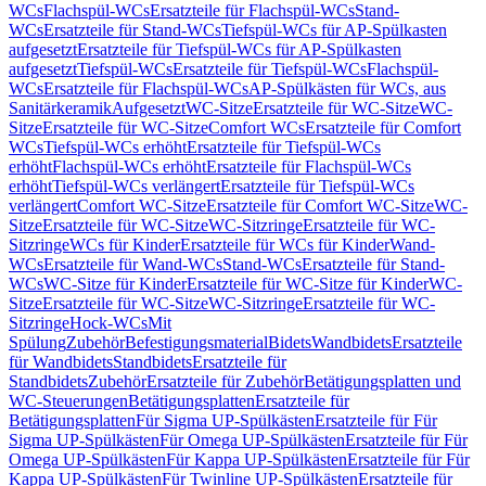
WCs
Flachspül-WCs
Ersatzteile für Flachspül-WCs
Stand-
WCs
Ersatzteile für Stand-WCs
Tiefspül-WCs für AP-Spülkasten
aufgesetzt
Ersatzteile für Tiefspül-WCs für AP-Spülkasten
aufgesetzt
Tiefspül-WCs
Ersatzteile für Tiefspül-WCs
Flachspül-
WCs
Ersatzteile für Flachspül-WCs
AP-Spülkästen für WCs, aus
Sanitärkeramik
Aufgesetzt
WC-Sitze
Ersatzteile für WC-Sitze
WC-
Sitze
Ersatzteile für WC-Sitze
Comfort WCs
Ersatzteile für Comfort
WCs
Tiefspül-WCs erhöht
Ersatzteile für Tiefspül-WCs
erhöht
Flachspül-WCs erhöht
Ersatzteile für Flachspül-WCs
erhöht
Tiefspül-WCs verlängert
Ersatzteile für Tiefspül-WCs
verlängert
Comfort WC-Sitze
Ersatzteile für Comfort WC-Sitze
WC-
Sitze
Ersatzteile für WC-Sitze
WC-Sitzringe
Ersatzteile für WC-
Sitzringe
WCs für Kinder
Ersatzteile für WCs für Kinder
Wand-
WCs
Ersatzteile für Wand-WCs
Stand-WCs
Ersatzteile für Stand-
WCs
WC-Sitze für Kinder
Ersatzteile für WC-Sitze für Kinder
WC-
Sitze
Ersatzteile für WC-Sitze
WC-Sitzringe
Ersatzteile für WC-
Sitzringe
Hock-WCs
Mit
Spülung
Zubehör
Befestigungsmaterial
Bidets
Wandbidets
Ersatzteile
für Wandbidets
Standbidets
Ersatzteile für
Standbidets
Zubehör
Ersatzteile für Zubehör
Betätigungsplatten und
WC-Steuerungen
Betätigungsplatten
Ersatzteile für
Betätigungsplatten
Für Sigma UP-Spülkästen
Ersatzteile für Für
Sigma UP-Spülkästen
Für Omega UP-Spülkästen
Ersatzteile für Für
Omega UP-Spülkästen
Für Kappa UP-Spülkästen
Ersatzteile für Für
Kappa UP-Spülkästen
Für Twinline UP-Spülkästen
Ersatzteile für