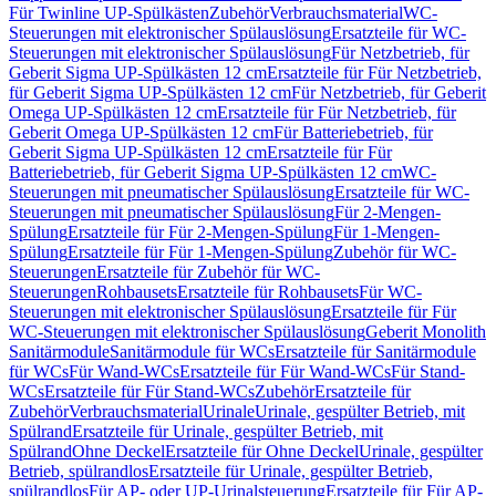
Für Twinline UP-Spülkästen
Zubehör
Verbrauchsmaterial
WC-
Steuerungen mit elektronischer Spülauslösung
Ersatzteile für WC-
Steuerungen mit elektronischer Spülauslösung
Für Netzbetrieb, für
Geberit Sigma UP-Spülkästen 12 cm
Ersatzteile für Für Netzbetrieb,
für Geberit Sigma UP-Spülkästen 12 cm
Für Netzbetrieb, für Geberit
Omega UP-Spülkästen 12 cm
Ersatzteile für Für Netzbetrieb, für
Geberit Omega UP-Spülkästen 12 cm
Für Batteriebetrieb, für
Geberit Sigma UP-Spülkästen 12 cm
Ersatzteile für Für
Batteriebetrieb, für Geberit Sigma UP-Spülkästen 12 cm
WC-
Steuerungen mit pneumatischer Spülauslösung
Ersatzteile für WC-
Steuerungen mit pneumatischer Spülauslösung
Für 2-Mengen-
Spülung
Ersatzteile für Für 2-Mengen-Spülung
Für 1-Mengen-
Spülung
Ersatzteile für Für 1-Mengen-Spülung
Zubehör für WC-
Steuerungen
Ersatzteile für Zubehör für WC-
Steuerungen
Rohbausets
Ersatzteile für Rohbausets
Für WC-
Steuerungen mit elektronischer Spülauslösung
Ersatzteile für Für
WC-Steuerungen mit elektronischer Spülauslösung
Geberit Monolith
Sanitärmodule
Sanitärmodule für WCs
Ersatzteile für Sanitärmodule
für WCs
Für Wand-WCs
Ersatzteile für Für Wand-WCs
Für Stand-
WCs
Ersatzteile für Für Stand-WCs
Zubehör
Ersatzteile für
Zubehör
Verbrauchsmaterial
Urinale
Urinale, gespülter Betrieb, mit
Spülrand
Ersatzteile für Urinale, gespülter Betrieb, mit
Spülrand
Ohne Deckel
Ersatzteile für Ohne Deckel
Urinale, gespülter
Betrieb, spülrandlos
Ersatzteile für Urinale, gespülter Betrieb,
spülrandlos
Für AP- oder UP-Urinalsteuerung
Ersatzteile für Für AP-