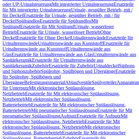
oder UP-Urinalsteuerung
Mit integrierter Urinalsteuerung
Ersatzteile
für Mit integrierter Urinalsteuerung
Urinale, gespülter Betrieb, mit /
für Deckel
Ersatzteile für Urinale, gespülter Betrieb, mit / für
Deckel
Spülrandlos
Ersatzteile für Spülrandlos
Mit
Spülrand
Ersatzteile für Mit Spülrand
Urinale, wasserloser
Betrieb
Ersatzteile für Urinale, wasserloser Betrieb
Ohne
Deckel
Ersatzteile für Ohne Deckel
Urinaltrennwände
Ersatzteile für
Urinaltrennwände
Urinaltrennwände aus Kunststoff
Ersatzteile für
Urinaltrennwände aus Kunststoff
Urinaltrennwände aus
Glas
Ersatzteile für Urinaltrennwände aus Glas
Urinaltrennwände aus
Sanitärkeramik
Ersatzteile für Urinaltrennwände aus
Sanitärkeramik
Zubehör
Ersatzteile für Zubehör
Urinaldeckel
Siphons
und Siphonzubehör
Spülrohre, Spülbögen und Übergänge
Ersatzteile
für Spülrohre, Spülbögen und
Übergänge
Befestigungsmaterial
Ablaufventile
Spülverteiler
Apparatean
für Unterputz
Mit elektronischer Spülauslösung,
Netzbetrieb
Ersatzteile für Mit elektronischer Spülauslösung,
Netzbetrieb
Mit elektronischer Spülauslösung,
Batteriebetrieb
Ersatzteile für Mit elektronischer Spülauslösung,
Batteriebetrieb
Mit pneumatischer Spülauslösung
Ersatzteile für Mit
pneumatischer Spülauslösung
Aufputz
Ersatzteile für Aufputz
Mit
elektronischer Spülauslösung, Netzbetrieb
Ersatzteile für Mit
elektronischer Spülauslösung, Netzbetrieb
Mit elektronischer
Spülauslösung, Batteriebetrieb
Ersatzteile für Mit elektronischer
Spülauslösung, Batteriebetrieb
Zubehör
Ersatzteile für