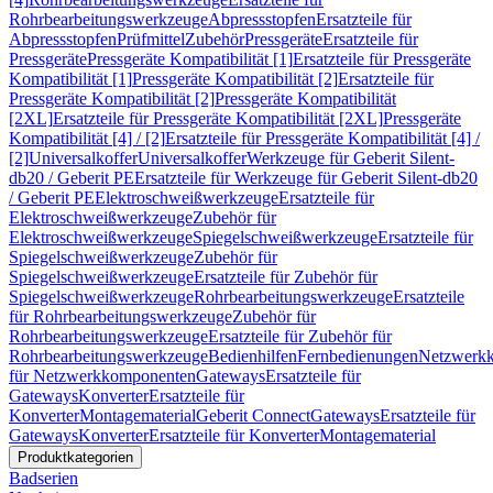
Rohrbearbeitungswerkzeuge
Abpressstopfen
Ersatzteile für
Abpressstopfen
Prüfmittel
Zubehör
Pressgeräte
Ersatzteile für
Pressgeräte
Pressgeräte Kompatibilität [1]
Ersatzteile für Pressgeräte
Kompatibilität [1]
Pressgeräte Kompatibilität [2]
Ersatzteile für
Pressgeräte Kompatibilität [2]
Pressgeräte Kompatibilität
[2XL]
Ersatzteile für Pressgeräte Kompatibilität [2XL]
Pressgeräte
Kompatibilität [4] / [2]
Ersatzteile für Pressgeräte Kompatibilität [4] /
[2]
Universalkoffer
Universalkoffer
Werkzeuge für Geberit Silent-
db20 / Geberit PE
Ersatzteile für Werkzeuge für Geberit Silent-db20
/ Geberit PE
Elektroschweißwerkzeuge
Ersatzteile für
Elektroschweißwerkzeuge
Zubehör für
Elektroschweißwerkzeuge
Spiegelschweißwerkzeuge
Ersatzteile für
Spiegelschweißwerkzeuge
Zubehör für
Spiegelschweißwerkzeuge
Ersatzteile für Zubehör für
Spiegelschweißwerkzeuge
Rohrbearbeitungswerkzeuge
Ersatzteile
für Rohrbearbeitungswerkzeuge
Zubehör für
Rohrbearbeitungswerkzeuge
Ersatzteile für Zubehör für
Rohrbearbeitungswerkzeuge
Bedienhilfen
Fernbedienungen
Netzwerk
für Netzwerkkomponenten
Gateways
Ersatzteile für
Gateways
Konverter
Ersatzteile für
Konverter
Montagematerial
Geberit Connect
Gateways
Ersatzteile für
Gateways
Konverter
Ersatzteile für Konverter
Montagematerial
Produktkategorien
Badserien