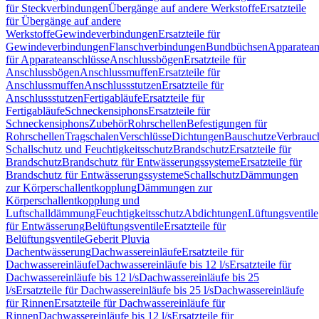
für Steckverbindungen
Übergänge auf andere Werkstoffe
Ersatzteile
für Übergänge auf andere
Werkstoffe
Gewindeverbindungen
Ersatzteile für
Gewindeverbindungen
Flanschverbindungen
Bundbüchsen
Apparatean
für Apparateanschlüsse
Anschlussbögen
Ersatzteile für
Anschlussbögen
Anschlussmuffen
Ersatzteile für
Anschlussmuffen
Anschlussstutzen
Ersatzteile für
Anschlussstutzen
Fertigabläufe
Ersatzteile für
Fertigabläufe
Schneckensiphons
Ersatzteile für
Schneckensiphons
Zubehör
Rohrschellen
Befestigungen für
Rohrschellen
Tragschalen
Verschlüsse
Dichtungen
Bauschutze
Verbrauc
Schallschutz und Feuchtigkeitsschutz
Brandschutz
Ersatzteile für
Brandschutz
Brandschutz für Entwässerungssysteme
Ersatzteile für
Brandschutz für Entwässerungssysteme
Schallschutz
Dämmungen
zur Körperschallentkopplung
Dämmungen zur
Körperschallentkopplung und
Luftschalldämmung
Feuchtigkeitsschutz
Abdichtungen
Lüftungsventile
für Entwässerung
Belüftungsventile
Ersatzteile für
Belüftungsventile
Geberit Pluvia
Dachentwässerung
Dachwassereinläufe
Ersatzteile für
Dachwassereinläufe
Dachwassereinläufe bis 12 l/s
Ersatzteile für
Dachwassereinläufe bis 12 l/s
Dachwassereinläufe bis 25
l/s
Ersatzteile für Dachwassereinläufe bis 25 l/s
Dachwassereinläufe
für Rinnen
Ersatzteile für Dachwassereinläufe für
Rinnen
Dachwassereinläufe bis 12 l/s
Ersatzteile für