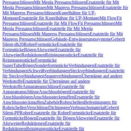
Pressanschlüssen
Mit Mepla Pressanschlüssen
Ersatzteile für Mit
Mepla Pressanschlüssen
Mit Mapress Pressanschlüssen
Ersatzteile für
Mit Mapress Pressanschlüssen
Kugelhähne für UP-
Montage
Ersatzteile für Kugelhähne für UP-Montage
Mit FlowFit
Pressanschlüssen
Ersatzteile für Mit FlowFit Pressanschlüssen
Mit
Mepla Pressanschlüssen
Ersatzteile für Mit Mepla
Pressanschlüssen
Mit Mapress Pressanschlüssen
Ersatzteile für Mit
Mapress Pressanschlüssen
Gebäude-Entwässerungssysteme
Geberit
Silent-db20
Rohre
Formstücke
Ersatzteile für
Formstücke
Bögen
Abzweige
Ersatzteile für
Abzweige
Reduktionen
Reinigungsstücke
Ersatzteile für
Reinigungsstücke
Formstücke
SuperTube
Bögen
Sonderformstücke
Verbindungen
Ersatzteile für
Verbindungen
Schweißverbindungen
Steckverbindungen
Ersatzteile
für Steckverbindungen
Spannverbindungen
Übergänge auf andere
Werkstoffe
Ersatzteile für Übergänge auf andere
Werkstoffe
Apparateanschlüsse
Ersatzteile für
Apparateanschlüsse
Anschlussbögen
Ersatzteile für
Anschlussbögen
Anschlusssteckmuffen
Ersatzteile für
Anschlusssteckmuffen
Zubehör
Rohrschellen
Befestigungen für
Rohrschellen
Verschlüsse
Dichtungen
Verbrauchsmaterial
Geberit
Silent-PP
Rohre
Ersatzteile für Rohre
Formstücke
Ersatzteile für
Formstücke
Bögen
Ersatzteile für Bögen
Abzweige
Ersatzteile für
Abzweige
Reduktionen
Ersatzteile für
Reduktionen
Reinigungsstücke
Ersatzteile für