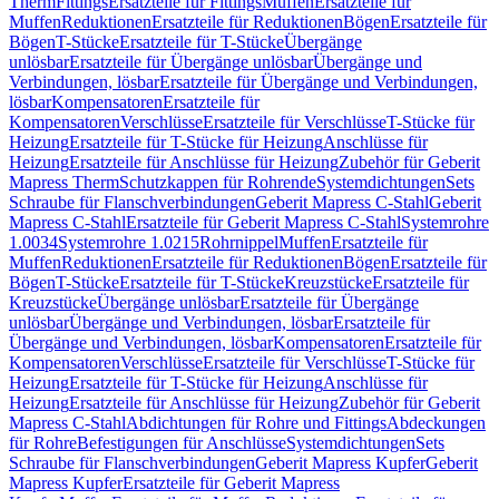
Therm
Fittings
Ersatzteile für Fittings
Muffen
Ersatzteile für
Muffen
Reduktionen
Ersatzteile für Reduktionen
Bögen
Ersatzteile für
Bögen
T-Stücke
Ersatzteile für T-Stücke
Übergänge
unlösbar
Ersatzteile für Übergänge unlösbar
Übergänge und
Verbindungen, lösbar
Ersatzteile für Übergänge und Verbindungen,
lösbar
Kompensatoren
Ersatzteile für
Kompensatoren
Verschlüsse
Ersatzteile für Verschlüsse
T-Stücke für
Heizung
Ersatzteile für T-Stücke für Heizung
Anschlüsse für
Heizung
Ersatzteile für Anschlüsse für Heizung
Zubehör für Geberit
Mapress Therm
Schutzkappen für Rohrende
Systemdichtungen
Sets
Schraube für Flanschverbindungen
Geberit Mapress C-Stahl
Geberit
Mapress C-Stahl
Ersatzteile für Geberit Mapress C-Stahl
Systemrohre
1.0034
Systemrohre 1.0215
Rohrnippel
Muffen
Ersatzteile für
Muffen
Reduktionen
Ersatzteile für Reduktionen
Bögen
Ersatzteile für
Bögen
T-Stücke
Ersatzteile für T-Stücke
Kreuzstücke
Ersatzteile für
Kreuzstücke
Übergänge unlösbar
Ersatzteile für Übergänge
unlösbar
Übergänge und Verbindungen, lösbar
Ersatzteile für
Übergänge und Verbindungen, lösbar
Kompensatoren
Ersatzteile für
Kompensatoren
Verschlüsse
Ersatzteile für Verschlüsse
T-Stücke für
Heizung
Ersatzteile für T-Stücke für Heizung
Anschlüsse für
Heizung
Ersatzteile für Anschlüsse für Heizung
Zubehör für Geberit
Mapress C-Stahl
Abdichtungen für Rohre und Fittings
Abdeckungen
für Rohre
Befestigungen für Anschlüsse
Systemdichtungen
Sets
Schraube für Flanschverbindungen
Geberit Mapress Kupfer
Geberit
Mapress Kupfer
Ersatzteile für Geberit Mapress