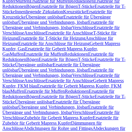
Kupfer
Muffen
Ersatzteile für Muffen
Reduktionen
Ersatzteile für
Reduktionen
Bögen
Ersatzteile für Bögen
T-Stücke
Ersatzteile für T-
Stücke
Innenliegende Zirkulation
Kreuzstücke
Ersatzteile für
Kreuzstücke
Übergänge unlösbar
Ersatzteile für Übergänge
unlösbar
Übergänge und Verbindungen, lösbar
Ersatzteile für
Übergänge und Verbindungen, lösbar
Verschlüsse
Ersatzteile für
Verschlüsse
Anschlüsse
Ersatzteile für Anschlüsse
T-Stücke für
Heizung
Ersatzteile für T-Stücke für Heizung
Anschlüsse für
Heizung
Ersatzteile für Anschlüsse für Heizung
Geberit Mapress
Kupfer, Gas
Ersatzteile für Geberit Mapress Kupfer,
Gas
Muffen
Ersatzteile für Muffen
Reduktionen
Ersatzteile für
Reduktionen
Bögen
Ersatzteile für Bögen
T-Stücke
Ersatzteile für T-
Stücke
Übergänge unlösbar
Ersatzteile für Übergänge
unlösbar
Übergänge und Verbindungen, lösbar
Ersatzteile für
Übergänge und Verbindungen, lösbar
Verschlüsse
Ersatzteile für
Verschlüsse
Anschlüsse
Ersatzteile für Anschlüsse
Geberit Mapress
Kupfer, FKM blau
Ersatzteile für Geberit Mapress Kupfer, FKM
blau
Muffen
Ersatzteile für Muffen
Reduktionen
Ersatzteile für
Reduktionen
Bögen
Ersatzteile für Bögen
T-Stücke
Ersatzteile für T-
Stücke
Übergänge unlösbar
Ersatzteile für Übergänge
unlösbar
Übergänge und Verbindungen, lösbar
Ersatzteile für
Übergänge und Verbindungen, lösbar
Verschlüsse
Ersatzteile für
Verschlüsse
Zubehör für Geberit Mapress Kupfer
Ersatzteile für
Zubehör für Geberit Mapress Kupfer
Dämmungen für
Anschlüsse
Abdichtungen für Rohre und Fittings
Abdeckungen für