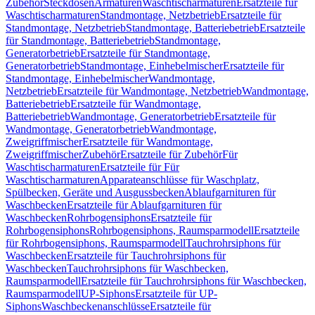
Zubehör
Steckdosen
Armaturen
Waschtischarmaturen
Ersatzteile für
Waschtischarmaturen
Standmontage, Netzbetrieb
Ersatzteile für
Standmontage, Netzbetrieb
Standmontage, Batteriebetrieb
Ersatzteile
für Standmontage, Batteriebetrieb
Standmontage,
Generatorbetrieb
Ersatzteile für Standmontage,
Generatorbetrieb
Standmontage, Einhebelmischer
Ersatzteile für
Standmontage, Einhebelmischer
Wandmontage,
Netzbetrieb
Ersatzteile für Wandmontage, Netzbetrieb
Wandmontage,
Batteriebetrieb
Ersatzteile für Wandmontage,
Batteriebetrieb
Wandmontage, Generatorbetrieb
Ersatzteile für
Wandmontage, Generatorbetrieb
Wandmontage,
Zweigriffmischer
Ersatzteile für Wandmontage,
Zweigriffmischer
Zubehör
Ersatzteile für Zubehör
Für
Waschtischarmaturen
Ersatzteile für Für
Waschtischarmaturen
Apparateanschlüsse für Waschplatz,
Spülbecken, Geräte und Ausgussbecken
Ablaufgarnituren für
Waschbecken
Ersatzteile für Ablaufgarnituren für
Waschbecken
Rohrbogensiphons
Ersatzteile für
Rohrbogensiphons
Rohrbogensiphons, Raumsparmodell
Ersatzteile
für Rohrbogensiphons, Raumsparmodell
Tauchrohrsiphons für
Waschbecken
Ersatzteile für Tauchrohrsiphons für
Waschbecken
Tauchrohrsiphons für Waschbecken,
Raumsparmodell
Ersatzteile für Tauchrohrsiphons für Waschbecken,
Raumsparmodell
UP-Siphons
Ersatzteile für UP-
Siphons
Waschbeckenanschlüsse
Ersatzteile für