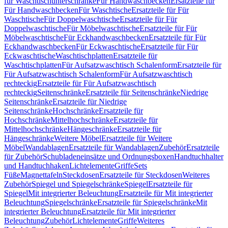
für Waschtischunterschränke
Für Handwaschbecken
Ersatzteile für
Für Handwaschbecken
Für Waschtische
Ersatzteile für Für
Waschtische
Für Doppelwaschtische
Ersatzteile für Für
Doppelwaschtische
Für Möbelwaschtische
Ersatzteile für Für
Möbelwaschtische
Für Eckhandwaschbecken
Ersatzteile für Für
Eckhandwaschbecken
Für Eckwaschtische
Ersatzteile für Für
Eckwaschtische
Waschtischplatten
Ersatzteile für
Waschtischplatten
Für Aufsatzwaschtisch Schalenform
Ersatzteile für
Für Aufsatzwaschtisch Schalenform
Für Aufsatzwaschtisch
rechteckig
Ersatzteile für Für Aufsatzwaschtisch
rechteckig
Seitenschränke
Ersatzteile für Seitenschränke
Niedrige
Seitenschränke
Ersatzteile für Niedrige
Seitenschränke
Hochschränke
Ersatzteile für
Hochschränke
Mittelhochschränke
Ersatzteile für
Mittelhochschränke
Hängeschränke
Ersatzteile für
Hängeschränke
Weitere Möbel
Ersatzteile für Weitere
Möbel
Wandablagen
Ersatzteile für Wandablagen
Zubehör
Ersatzteile
für Zubehör
Schubladeneinsätze und Ordnungsboxen
Handtuchhalter
und Handtuchhaken
Lichtelemente
Griffe
Sets
Füße
Magnettafeln
Steckdosen
Ersatzteile für Steckdosen
Weiteres
Zubehör
Spiegel und Spiegelschränke
Spiegel
Ersatzteile für
Spiegel
Mit integrierter Beleuchtung
Ersatzteile für Mit integrierter
Beleuchtung
Spiegelschränke
Ersatzteile für Spiegelschränke
Mit
integrierter Beleuchtung
Ersatzteile für Mit integrierter
Beleuchtung
Zubehör
Lichtelemente
Griffe
Weiteres