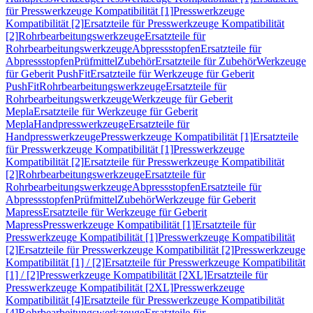
für Presswerkzeuge Kompatibilität [1]
Presswerkzeuge
Kompatibilität [2]
Ersatzteile für Presswerkzeuge Kompatibilität
[2]
Rohrbearbeitungswerkzeuge
Ersatzteile für
Rohrbearbeitungswerkzeuge
Abpressstopfen
Ersatzteile für
Abpressstopfen
Prüfmittel
Zubehör
Ersatzteile für Zubehör
Werkzeuge
für Geberit PushFit
Ersatzteile für Werkzeuge für Geberit
PushFit
Rohrbearbeitungswerkzeuge
Ersatzteile für
Rohrbearbeitungswerkzeuge
Werkzeuge für Geberit
Mepla
Ersatzteile für Werkzeuge für Geberit
Mepla
Handpresswerkzeuge
Ersatzteile für
Handpresswerkzeuge
Presswerkzeuge Kompatibilität [1]
Ersatzteile
für Presswerkzeuge Kompatibilität [1]
Presswerkzeuge
Kompatibilität [2]
Ersatzteile für Presswerkzeuge Kompatibilität
[2]
Rohrbearbeitungswerkzeuge
Ersatzteile für
Rohrbearbeitungswerkzeuge
Abpressstopfen
Ersatzteile für
Abpressstopfen
Prüfmittel
Zubehör
Werkzeuge für Geberit
Mapress
Ersatzteile für Werkzeuge für Geberit
Mapress
Presswerkzeuge Kompatibilität [1]
Ersatzteile für
Presswerkzeuge Kompatibilität [1]
Presswerkzeuge Kompatibilität
[2]
Ersatzteile für Presswerkzeuge Kompatibilität [2]
Presswerkzeuge
Kompatibilität [1] / [2]
Ersatzteile für Presswerkzeuge Kompatibilität
[1] / [2]
Presswerkzeuge Kompatibilität [2XL]
Ersatzteile für
Presswerkzeuge Kompatibilität [2XL]
Presswerkzeuge
Kompatibilität [4]
Ersatzteile für Presswerkzeuge Kompatibilität
[4]
Rohrbearbeitungswerkzeuge
Ersatzteile für