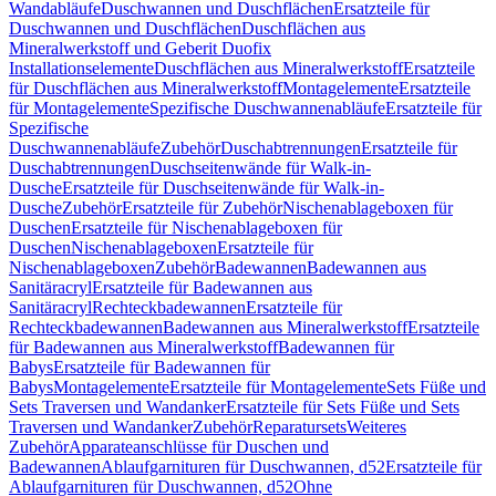
Wandabläufe
Duschwannen und Duschflächen
Ersatzteile für
Duschwannen und Duschflächen
Duschflächen aus
Mineralwerkstoff und Geberit Duofix
Installationselemente
Duschflächen aus Mineralwerkstoff
Ersatzteile
für Duschflächen aus Mineralwerkstoff
Montagelemente
Ersatzteile
für Montagelemente
Spezifische Duschwannenabläufe
Ersatzteile für
Spezifische
Duschwannenabläufe
Zubehör
Duschabtrennungen
Ersatzteile für
Duschabtrennungen
Duschseitenwände für Walk-in-
Dusche
Ersatzteile für Duschseitenwände für Walk-in-
Dusche
Zubehör
Ersatzteile für Zubehör
Nischenablageboxen für
Duschen
Ersatzteile für Nischenablageboxen für
Duschen
Nischenablageboxen
Ersatzteile für
Nischenablageboxen
Zubehör
Badewannen
Badewannen aus
Sanitäracryl
Ersatzteile für Badewannen aus
Sanitäracryl
Rechteckbadewannen
Ersatzteile für
Rechteckbadewannen
Badewannen aus Mineralwerkstoff
Ersatzteile
für Badewannen aus Mineralwerkstoff
Badewannen für
Babys
Ersatzteile für Badewannen für
Babys
Montagelemente
Ersatzteile für Montagelemente
Sets Füße und
Sets Traversen und Wandanker
Ersatzteile für Sets Füße und Sets
Traversen und Wandanker
Zubehör
Reparatursets
Weiteres
Zubehör
Apparateanschlüsse für Duschen und
Badewannen
Ablaufgarnituren für Duschwannen, d52
Ersatzteile für
Ablaufgarnituren für Duschwannen, d52
Ohne