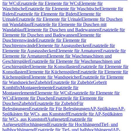
für WCs
Ersatzteile für Elemente für WCs
Elemente für
Waschtische
Ersatzteile für Elemente für Waschtische
Elemente für
Bidets
Ersatzteile für Elemente für Bidets
Elemente für
Urinale
Ersatzteile für Elemente für Urinale
Elemente für Duschen
mit Wandablauf
Ersatzteile für Elemente für Duschen mit
Wandablauf
Elemente für Duschen und Badewannen
Ersatzteile für
Elemente für Duschen und Badewannen
Elemente für
Duschtrennwände
Ersatzteile für Elemente für
Duschtrennwände
Elemente für Ausgussbecken
Ersatzteile für
Elemente für Ausgussbecken
Elemente für Armaturen
Ersatzteile für
Elemente für Armaturen
Elemente für Waschmaschinen und
Geschirrspüler
Ersatzteile für Elemente für Waschmaschinen und
Geschirrspüler
Elemente für Konsollasten
Ersatzteile für Elemente für
Konsollasten
Elemente für Küchenspülen
Ersatzteile für Elemente für
Küchenspülen
Elemente für Wandspeicher
Ersatzteile für Elemente
für Wandspeicher
Zubehör
Ersatzteile für Zubehör
Geberit
Kombifix
Montageelemente
Ersatzteile für
Montageelemente
Elemente für WCs
Ersatzteile für Elemente für
WCs
Elemente für Duschen
Ersatzteile für Elemente für
Duschen
Zubehör
Ersatzteile für Zubehör
Für
Befestigungen
Ersatzteile für Für Befestigungen
AP-Spülkästen
AP-
Spülkästen für WCs, aus Kunststoff
Ersatzteile für AP-Spülkästen
für WCs, aus Kunststoff
Aufgesetzt
Ersatzteile für
Aufgesetzt
Hochhängend
Ersatzteile für Hochhängend
Tief- und
halbhochhängend
Ersatzteile für Tief- und halbhochhängend
AP-