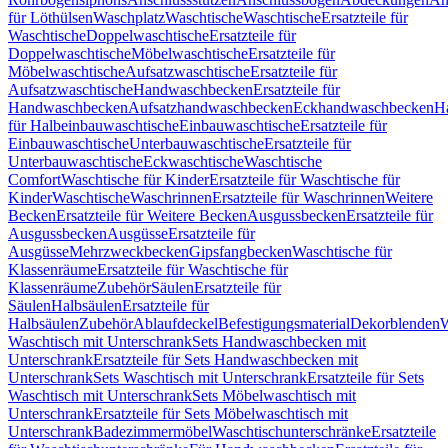
für Löthülsen
Waschplatz
Waschtische
Waschtische
Ersatzteile für
Waschtische
Doppelwaschtische
Ersatzteile für
Doppelwaschtische
Möbelwaschtische
Ersatzteile für
Möbelwaschtische
Aufsatzwaschtische
Ersatzteile für
Aufsatzwaschtische
Handwaschbecken
Ersatzteile für
Handwaschbecken
Aufsatzhandwaschbecken
Eckhandwaschbecken
H
für Halbeinbauwaschtische
Einbauwaschtische
Ersatzteile für
Einbauwaschtische
Unterbauwaschtische
Ersatzteile für
Unterbauwaschtische
Eckwaschtische
Waschtische
Comfort
Waschtische für Kinder
Ersatzteile für Waschtische für
Kinder
Waschtische
Waschrinnen
Ersatzteile für Waschrinnen
Weitere
Becken
Ersatzteile für Weitere Becken
Ausgussbecken
Ersatzteile für
Ausgussbecken
Ausgüsse
Ersatzteile für
Ausgüsse
Mehrzweckbecken
Gipsfangbecken
Waschtische für
Klassenräume
Ersatzteile für Waschtische für
Klassenräume
Zubehör
Säulen
Ersatzteile für
Säulen
Halbsäulen
Ersatzteile für
Halbsäulen
Zubehör
Ablaufdeckel
Befestigungsmaterial
Dekorblenden
W
Waschtisch mit Unterschrank
Sets Handwaschbecken mit
Unterschrank
Ersatzteile für Sets Handwaschbecken mit
Unterschrank
Sets Waschtisch mit Unterschrank
Ersatzteile für Sets
Waschtisch mit Unterschrank
Sets Möbelwaschtisch mit
Unterschrank
Ersatzteile für Sets Möbelwaschtisch mit
Unterschrank
Badezimmermöbel
Waschtischunterschränke
Ersatzteile