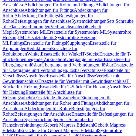
Anschlüsse
Abdichtungen für Rohre und Fittings
Abdichtungen für
Anschlüsse
Abdichtungen für Fittings
Abdeckungen für
Rohre
Abdeckung für Fittings
Befestigungen für
Rohre
Befestigungen für Anschlüsse
Systemdichtungen
Sets Schraube
für Flanschverbindungen
Verbrauchsmaterial
Geberit
Mepla
Systemrohre ML
Ersatzteile für Systemrohre ML
Systemrohre
Heizung ML
Ersatzteile für Systemrohre Heizung
ML
Fittings
Ersatzteile für Fittings
Kupplungen
Ersatzteile für
Kupplungen
Reduktionen
Ersatzteile für
Reduktionen
Winkel
Ersatzteile für Winkel
T-Stücke
Ersatzteile für T-
Stücke
Innenliegende Zirkulation
Übergänge unlösbar
Ersatzteile für
Übergänge unlösbar
Übergänge und Verbindungen, lösbar
Ersatzteile
für Übergänge und Verbindungen, lösbar
Verschlüsse
Ersatzteile für
Verschlüsse
Anschlüsse
Ersatzteile für Anschlüsse
Verteiler mit
Gewindeanschluss
Ersatzteile für Verteiler mit Gewindeanschluss
T-
Stücke für Heizung
Ersatzteile für T-Stücke für Heizung
Anschlüsse
für Heizung
Ersatzteile für Anschlüsse für
Heizung
Zubehör
Ersatzteile für Zubehör
Dämmungen für
Anschlüsse
Abdichtungen für Rohre und Fittings
Abdichtungen für
Anschlüsse
Abdeckungen für Rohre
Befestigungen für
Rohre
Befestigungen für Anschlüsse
Ersatzteile für Befestigungen für
Anschlüsse
Systemdichtungen
Sets Schraube für
Flanschverbindungen
Geberit Mapress Edelstahl
Geberit Mapress
Edelstahl
Ersatzteile für Geberit Mapress Edelstahl
Systemrohre
1.4401
Ersatzteile für Systemrohre 1.4401
Systemrohre