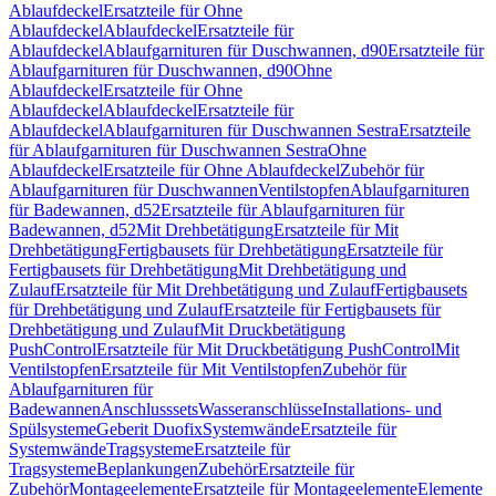
Ablaufdeckel
Ersatzteile für Ohne
Ablaufdeckel
Ablaufdeckel
Ersatzteile für
Ablaufdeckel
Ablaufgarnituren für Duschwannen, d90
Ersatzteile für
Ablaufgarnituren für Duschwannen, d90
Ohne
Ablaufdeckel
Ersatzteile für Ohne
Ablaufdeckel
Ablaufdeckel
Ersatzteile für
Ablaufdeckel
Ablaufgarnituren für Duschwannen Sestra
Ersatzteile
für Ablaufgarnituren für Duschwannen Sestra
Ohne
Ablaufdeckel
Ersatzteile für Ohne Ablaufdeckel
Zubehör für
Ablaufgarnituren für Duschwannen
Ventilstopfen
Ablaufgarnituren
für Badewannen, d52
Ersatzteile für Ablaufgarnituren für
Badewannen, d52
Mit Drehbetätigung
Ersatzteile für Mit
Drehbetätigung
Fertigbausets für Drehbetätigung
Ersatzteile für
Fertigbausets für Drehbetätigung
Mit Drehbetätigung und
Zulauf
Ersatzteile für Mit Drehbetätigung und Zulauf
Fertigbausets
für Drehbetätigung und Zulauf
Ersatzteile für Fertigbausets für
Drehbetätigung und Zulauf
Mit Druckbetätigung
PushControl
Ersatzteile für Mit Druckbetätigung PushControl
Mit
Ventilstopfen
Ersatzteile für Mit Ventilstopfen
Zubehör für
Ablaufgarnituren für
Badewannen
Anschlusssets
Wasseranschlüsse
Installations- und
Spülsysteme
Geberit Duofix
Systemwände
Ersatzteile für
Systemwände
Tragsysteme
Ersatzteile für
Tragsysteme
Beplankungen
Zubehör
Ersatzteile für
Zubehör
Montageelemente
Ersatzteile für Montageelemente
Elemente