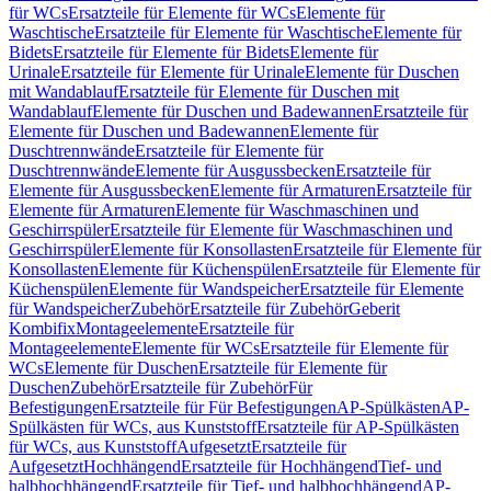
für WCs
Ersatzteile für Elemente für WCs
Elemente für
Waschtische
Ersatzteile für Elemente für Waschtische
Elemente für
Bidets
Ersatzteile für Elemente für Bidets
Elemente für
Urinale
Ersatzteile für Elemente für Urinale
Elemente für Duschen
mit Wandablauf
Ersatzteile für Elemente für Duschen mit
Wandablauf
Elemente für Duschen und Badewannen
Ersatzteile für
Elemente für Duschen und Badewannen
Elemente für
Duschtrennwände
Ersatzteile für Elemente für
Duschtrennwände
Elemente für Ausgussbecken
Ersatzteile für
Elemente für Ausgussbecken
Elemente für Armaturen
Ersatzteile für
Elemente für Armaturen
Elemente für Waschmaschinen und
Geschirrspüler
Ersatzteile für Elemente für Waschmaschinen und
Geschirrspüler
Elemente für Konsollasten
Ersatzteile für Elemente für
Konsollasten
Elemente für Küchenspülen
Ersatzteile für Elemente für
Küchenspülen
Elemente für Wandspeicher
Ersatzteile für Elemente
für Wandspeicher
Zubehör
Ersatzteile für Zubehör
Geberit
Kombifix
Montageelemente
Ersatzteile für
Montageelemente
Elemente für WCs
Ersatzteile für Elemente für
WCs
Elemente für Duschen
Ersatzteile für Elemente für
Duschen
Zubehör
Ersatzteile für Zubehör
Für
Befestigungen
Ersatzteile für Für Befestigungen
AP-Spülkästen
AP-
Spülkästen für WCs, aus Kunststoff
Ersatzteile für AP-Spülkästen
für WCs, aus Kunststoff
Aufgesetzt
Ersatzteile für
Aufgesetzt
Hochhängend
Ersatzteile für Hochhängend
Tief- und
halbhochhängend
Ersatzteile für Tief- und halbhochhängend
AP-