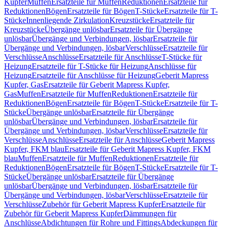
Kupfer
Muffen
Ersatzteile für Muffen
Reduktionen
Ersatzteile für
Reduktionen
Bögen
Ersatzteile für Bögen
T-Stücke
Ersatzteile für T-
Stücke
Innenliegende Zirkulation
Kreuzstücke
Ersatzteile für
Kreuzstücke
Übergänge unlösbar
Ersatzteile für Übergänge
unlösbar
Übergänge und Verbindungen, lösbar
Ersatzteile für
Übergänge und Verbindungen, lösbar
Verschlüsse
Ersatzteile für
Verschlüsse
Anschlüsse
Ersatzteile für Anschlüsse
T-Stücke für
Heizung
Ersatzteile für T-Stücke für Heizung
Anschlüsse für
Heizung
Ersatzteile für Anschlüsse für Heizung
Geberit Mapress
Kupfer, Gas
Ersatzteile für Geberit Mapress Kupfer,
Gas
Muffen
Ersatzteile für Muffen
Reduktionen
Ersatzteile für
Reduktionen
Bögen
Ersatzteile für Bögen
T-Stücke
Ersatzteile für T-
Stücke
Übergänge unlösbar
Ersatzteile für Übergänge
unlösbar
Übergänge und Verbindungen, lösbar
Ersatzteile für
Übergänge und Verbindungen, lösbar
Verschlüsse
Ersatzteile für
Verschlüsse
Anschlüsse
Ersatzteile für Anschlüsse
Geberit Mapress
Kupfer, FKM blau
Ersatzteile für Geberit Mapress Kupfer, FKM
blau
Muffen
Ersatzteile für Muffen
Reduktionen
Ersatzteile für
Reduktionen
Bögen
Ersatzteile für Bögen
T-Stücke
Ersatzteile für T-
Stücke
Übergänge unlösbar
Ersatzteile für Übergänge
unlösbar
Übergänge und Verbindungen, lösbar
Ersatzteile für
Übergänge und Verbindungen, lösbar
Verschlüsse
Ersatzteile für
Verschlüsse
Zubehör für Geberit Mapress Kupfer
Ersatzteile für
Zubehör für Geberit Mapress Kupfer
Dämmungen für
Anschlüsse
Abdichtungen für Rohre und Fittings
Abdeckungen für