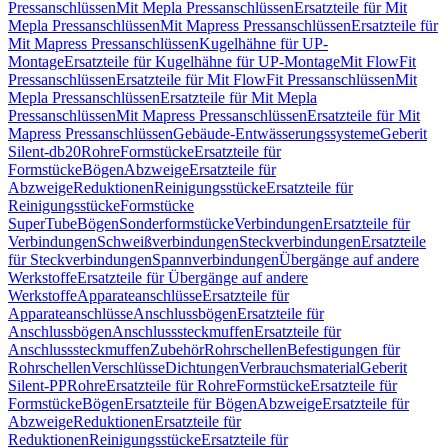
Pressanschlüssen
Mit Mepla Pressanschlüssen
Ersatzteile für Mit
Mepla Pressanschlüssen
Mit Mapress Pressanschlüssen
Ersatzteile für
Mit Mapress Pressanschlüssen
Kugelhähne für UP-
Montage
Ersatzteile für Kugelhähne für UP-Montage
Mit FlowFit
Pressanschlüssen
Ersatzteile für Mit FlowFit Pressanschlüssen
Mit
Mepla Pressanschlüssen
Ersatzteile für Mit Mepla
Pressanschlüssen
Mit Mapress Pressanschlüssen
Ersatzteile für Mit
Mapress Pressanschlüssen
Gebäude-Entwässerungssysteme
Geberit
Silent-db20
Rohre
Formstücke
Ersatzteile für
Formstücke
Bögen
Abzweige
Ersatzteile für
Abzweige
Reduktionen
Reinigungsstücke
Ersatzteile für
Reinigungsstücke
Formstücke
SuperTube
Bögen
Sonderformstücke
Verbindungen
Ersatzteile für
Verbindungen
Schweißverbindungen
Steckverbindungen
Ersatzteile
für Steckverbindungen
Spannverbindungen
Übergänge auf andere
Werkstoffe
Ersatzteile für Übergänge auf andere
Werkstoffe
Apparateanschlüsse
Ersatzteile für
Apparateanschlüsse
Anschlussbögen
Ersatzteile für
Anschlussbögen
Anschlusssteckmuffen
Ersatzteile für
Anschlusssteckmuffen
Zubehör
Rohrschellen
Befestigungen für
Rohrschellen
Verschlüsse
Dichtungen
Verbrauchsmaterial
Geberit
Silent-PP
Rohre
Ersatzteile für Rohre
Formstücke
Ersatzteile für
Formstücke
Bögen
Ersatzteile für Bögen
Abzweige
Ersatzteile für
Abzweige
Reduktionen
Ersatzteile für
Reduktionen
Reinigungsstücke
Ersatzteile für