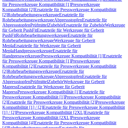
für Presswerkzeuge Kompatibilität [1]
Presswerkzeuge
Kompatibilität [2]
Ersatzteile für Presswerkzeuge Kompatibilität
[2]
Rohrbearbeitungswerkzeuge
Ersatzteile für
Rohrbearbeitungswerkzeuge
Abpressstopfen
Ersatzteile für
Abpressstopfen
Prüfmittel
Zubehör
Ersatzteile für Zubehör
Werkzeuge
für Geberit PushFit
Ersatzteile für Werkzeuge für Geberit
PushFit
Rohrbearbeitungswerkzeuge
Ersatzteile für
Rohrbearbeitungswerkzeuge
Werkzeuge für Geberit
Mepla
Ersatzteile für Werkzeuge für Geberit
Mepla
Handpresswerkzeuge
Ersatzteile für
Handpresswerkzeuge
Presswerkzeuge Kompatibilität [1]
Ersatzteile
für Presswerkzeuge Kompatibilität [1]
Presswerkzeuge
Kompatibilität [2]
Ersatzteile für Presswerkzeuge Kompatibilität
[2]
Rohrbearbeitungswerkzeuge
Ersatzteile für
Rohrbearbeitungswerkzeuge
Abpressstopfen
Ersatzteile für
Abpressstopfen
Prüfmittel
Zubehör
Werkzeuge für Geberit
Mapress
Ersatzteile für Werkzeuge für Geberit
Mapress
Presswerkzeuge Kompatibilität [1]
Ersatzteile für
Presswerkzeuge Kompatibilität [1]
Presswerkzeuge Kompatibilität
[2]
Ersatzteile für Presswerkzeuge Kompatibilität [2]
Presswerkzeuge
Kompatibilität [1] / [2]
Ersatzteile für Presswerkzeuge Kompatibilität
[1] / [2]
Presswerkzeuge Kompatibilität [2XL]
Ersatzteile für
Presswerkzeuge Kompatibilität [2XL]
Presswerkzeuge
Kompatibilität [4]
Ersatzteile für Presswerkzeuge Kompatibilität
[4]
Rohrbearbeitungswerkzeuge
Ersatzteile für