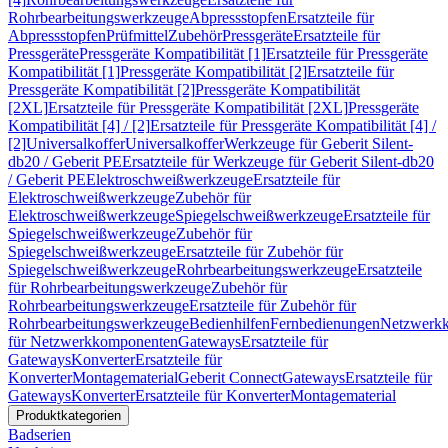
Rohrbearbeitungswerkzeuge
Abpressstopfen
Ersatzteile für
Abpressstopfen
Prüfmittel
Zubehör
Pressgeräte
Ersatzteile für
Pressgeräte
Pressgeräte Kompatibilität [1]
Ersatzteile für Pressgeräte
Kompatibilität [1]
Pressgeräte Kompatibilität [2]
Ersatzteile für
Pressgeräte Kompatibilität [2]
Pressgeräte Kompatibilität
[2XL]
Ersatzteile für Pressgeräte Kompatibilität [2XL]
Pressgeräte
Kompatibilität [4] / [2]
Ersatzteile für Pressgeräte Kompatibilität [4] /
[2]
Universalkoffer
Universalkoffer
Werkzeuge für Geberit Silent-
db20 / Geberit PE
Ersatzteile für Werkzeuge für Geberit Silent-db20
/ Geberit PE
Elektroschweißwerkzeuge
Ersatzteile für
Elektroschweißwerkzeuge
Zubehör für
Elektroschweißwerkzeuge
Spiegelschweißwerkzeuge
Ersatzteile für
Spiegelschweißwerkzeuge
Zubehör für
Spiegelschweißwerkzeuge
Ersatzteile für Zubehör für
Spiegelschweißwerkzeuge
Rohrbearbeitungswerkzeuge
Ersatzteile
für Rohrbearbeitungswerkzeuge
Zubehör für
Rohrbearbeitungswerkzeuge
Ersatzteile für Zubehör für
Rohrbearbeitungswerkzeuge
Bedienhilfen
Fernbedienungen
Netzwerk
für Netzwerkkomponenten
Gateways
Ersatzteile für
Gateways
Konverter
Ersatzteile für
Konverter
Montagematerial
Geberit Connect
Gateways
Ersatzteile für
Gateways
Konverter
Ersatzteile für Konverter
Montagematerial
Produktkategorien
Badserien