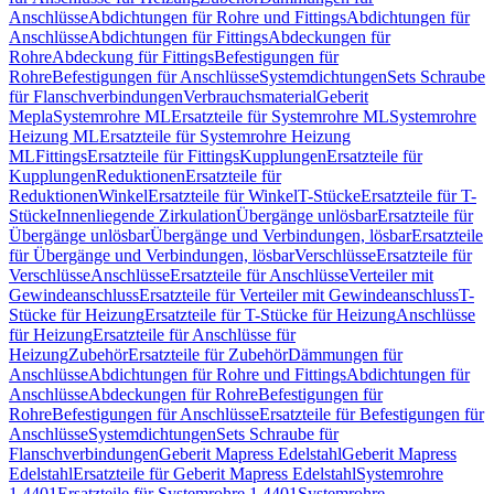
Anschlüsse
Abdichtungen für Rohre und Fittings
Abdichtungen für
Anschlüsse
Abdichtungen für Fittings
Abdeckungen für
Rohre
Abdeckung für Fittings
Befestigungen für
Rohre
Befestigungen für Anschlüsse
Systemdichtungen
Sets Schraube
für Flanschverbindungen
Verbrauchsmaterial
Geberit
Mepla
Systemrohre ML
Ersatzteile für Systemrohre ML
Systemrohre
Heizung ML
Ersatzteile für Systemrohre Heizung
ML
Fittings
Ersatzteile für Fittings
Kupplungen
Ersatzteile für
Kupplungen
Reduktionen
Ersatzteile für
Reduktionen
Winkel
Ersatzteile für Winkel
T-Stücke
Ersatzteile für T-
Stücke
Innenliegende Zirkulation
Übergänge unlösbar
Ersatzteile für
Übergänge unlösbar
Übergänge und Verbindungen, lösbar
Ersatzteile
für Übergänge und Verbindungen, lösbar
Verschlüsse
Ersatzteile für
Verschlüsse
Anschlüsse
Ersatzteile für Anschlüsse
Verteiler mit
Gewindeanschluss
Ersatzteile für Verteiler mit Gewindeanschluss
T-
Stücke für Heizung
Ersatzteile für T-Stücke für Heizung
Anschlüsse
für Heizung
Ersatzteile für Anschlüsse für
Heizung
Zubehör
Ersatzteile für Zubehör
Dämmungen für
Anschlüsse
Abdichtungen für Rohre und Fittings
Abdichtungen für
Anschlüsse
Abdeckungen für Rohre
Befestigungen für
Rohre
Befestigungen für Anschlüsse
Ersatzteile für Befestigungen für
Anschlüsse
Systemdichtungen
Sets Schraube für
Flanschverbindungen
Geberit Mapress Edelstahl
Geberit Mapress
Edelstahl
Ersatzteile für Geberit Mapress Edelstahl
Systemrohre
1.4401
Ersatzteile für Systemrohre 1.4401
Systemrohre