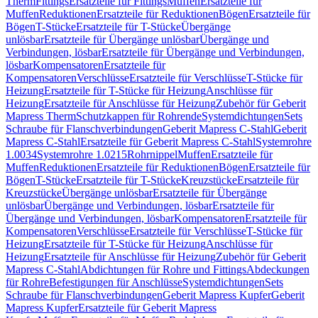
Therm
Fittings
Ersatzteile für Fittings
Muffen
Ersatzteile für
Muffen
Reduktionen
Ersatzteile für Reduktionen
Bögen
Ersatzteile für
Bögen
T-Stücke
Ersatzteile für T-Stücke
Übergänge
unlösbar
Ersatzteile für Übergänge unlösbar
Übergänge und
Verbindungen, lösbar
Ersatzteile für Übergänge und Verbindungen,
lösbar
Kompensatoren
Ersatzteile für
Kompensatoren
Verschlüsse
Ersatzteile für Verschlüsse
T-Stücke für
Heizung
Ersatzteile für T-Stücke für Heizung
Anschlüsse für
Heizung
Ersatzteile für Anschlüsse für Heizung
Zubehör für Geberit
Mapress Therm
Schutzkappen für Rohrende
Systemdichtungen
Sets
Schraube für Flanschverbindungen
Geberit Mapress C-Stahl
Geberit
Mapress C-Stahl
Ersatzteile für Geberit Mapress C-Stahl
Systemrohre
1.0034
Systemrohre 1.0215
Rohrnippel
Muffen
Ersatzteile für
Muffen
Reduktionen
Ersatzteile für Reduktionen
Bögen
Ersatzteile für
Bögen
T-Stücke
Ersatzteile für T-Stücke
Kreuzstücke
Ersatzteile für
Kreuzstücke
Übergänge unlösbar
Ersatzteile für Übergänge
unlösbar
Übergänge und Verbindungen, lösbar
Ersatzteile für
Übergänge und Verbindungen, lösbar
Kompensatoren
Ersatzteile für
Kompensatoren
Verschlüsse
Ersatzteile für Verschlüsse
T-Stücke für
Heizung
Ersatzteile für T-Stücke für Heizung
Anschlüsse für
Heizung
Ersatzteile für Anschlüsse für Heizung
Zubehör für Geberit
Mapress C-Stahl
Abdichtungen für Rohre und Fittings
Abdeckungen
für Rohre
Befestigungen für Anschlüsse
Systemdichtungen
Sets
Schraube für Flanschverbindungen
Geberit Mapress Kupfer
Geberit
Mapress Kupfer
Ersatzteile für Geberit Mapress