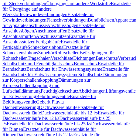
für Steckverbindungen
Übergänge auf andere Werkstoffe
Ersatzteile
für Übergänge auf andere
Werkstoffe
Gewindeverbindungen
Ersatzteile für
Gewindeverbindungen
Flanschverbindungen
Bundbüchsen
Apparatean
für Apparateanschlüsse
Anschlussbögen
Ersatzteile für
Anschlussbögen
Anschlussmuffen
Ersatzteile für
Anschlussmuffen
Anschlussstutzen
Ersatzteile für
Anschlussstutzen
Fertigabläufe
Ersatzteile für
Fertigabläufe
Schneckensiphons
Ersatzteile für
Schneckensiphons
Zubehör
Rohrschellen
Befestigungen für
Rohrschellen
Tragschalen
Verschlüsse
Dichtungen
Bauschutze
Verbrauc
Schallschutz und Feuchtigkeitsschutz
Brandschutz
Ersatzteile für
Brandschutz
Brandschutz für Entwässerungssysteme
Ersatzteile für
Brandschutz für Entwässerungssysteme
Schallschutz
Dämmungen
zur Körperschallentkopplung
Dämmungen zur
Körperschallentkopplung und
Luftschalldämmung
Feuchtigkeitsschutz
Abdichtungen
Lüftungsventile
für Entwässerung
Belüftungsventile
Ersatzteile für
Belüftungsventile
Geberit Pluvia
Dachentwässerung
Dachwassereinläufe
Ersatzteile für
Dachwassereinläufe
Dachwassereinläufe bis 12 l/s
Ersatzteile für
Dachwassereinläufe bis 12 l/s
Dachwassereinläufe bis 25
l/s
Ersatzteile für Dachwassereinläufe bis 25 l/s
Dachwassereinläufe
für Rinnen
Ersatzteile für Dachwassereinläufe für
Rinnen
Dachwassereinläufe bis 12 l/s
Ersatzteile für