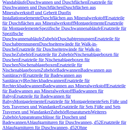
Wandabläufe
Duschwannen und Duschflächen
Ersatzteile für
Duschwannen und Duschflächen
Duschflächen aus
Mineralwerkstoff und Geberit Duofix
Installationselemente
Duschflächen aus Mineralwerkstoff
Ersatzteile
für Duschflächen aus Mineralwerkstoff
Montagelemente
Ersatzteile
für Montagelemente
Spezifische Duschwannenabläufe
Ersatzteile für
Spezifische
Duschwannenabläufe
Zubehör
Duschabtrennungen
Ersatzteile für
Duschabtrennungen
Duschseitenwände für Walk-in-
Dusche
Ersatzteile für Duschseitenwände für Walk-in-
Dusche
Zubehör
Ersatzteile für Zubehör
Nischenablageboxen für
Duschen
Ersatzteile für Nischenablageboxen für
Duschen
Nischenablageboxen
Ersatzteile für
Nischenablageboxen
Zubehör
Badewannen
Badewannen aus
Sanitäracryl
Ersatzteile für Badewannen aus
Sanitäracryl
Rechteckbadewannen
Ersatzteile für
Rechteckbadewannen
Badewannen aus Mineralwerkstoff
Ersatzteile
für Badewannen aus Mineralwerkstoff
Badewannen für
Babys
Ersatzteile für Badewannen für
Babys
Montagelemente
Ersatzteile für Montagelemente
Sets Füße und
Sets Traversen und Wandanker
Ersatzteile für Sets Füße und Sets
Traversen und Wandanker
Zubehör
Reparatursets
Weiteres
Zubehör
Apparateanschlüsse für Duschen und
Badewannen
Ablaufgarnituren für Duschwannen, d52
Ersatzteile für
Ablaufgarnituren für Duschwannen, d52
Ohne