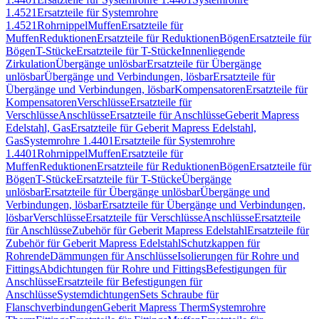
1.4521
Ersatzteile für Systemrohre
1.4521
Rohrnippel
Muffen
Ersatzteile für
Muffen
Reduktionen
Ersatzteile für Reduktionen
Bögen
Ersatzteile für
Bögen
T-Stücke
Ersatzteile für T-Stücke
Innenliegende
Zirkulation
Übergänge unlösbar
Ersatzteile für Übergänge
unlösbar
Übergänge und Verbindungen, lösbar
Ersatzteile für
Übergänge und Verbindungen, lösbar
Kompensatoren
Ersatzteile für
Kompensatoren
Verschlüsse
Ersatzteile für
Verschlüsse
Anschlüsse
Ersatzteile für Anschlüsse
Geberit Mapress
Edelstahl, Gas
Ersatzteile für Geberit Mapress Edelstahl,
Gas
Systemrohre 1.4401
Ersatzteile für Systemrohre
1.4401
Rohrnippel
Muffen
Ersatzteile für
Muffen
Reduktionen
Ersatzteile für Reduktionen
Bögen
Ersatzteile für
Bögen
T-Stücke
Ersatzteile für T-Stücke
Übergänge
unlösbar
Ersatzteile für Übergänge unlösbar
Übergänge und
Verbindungen, lösbar
Ersatzteile für Übergänge und Verbindungen,
lösbar
Verschlüsse
Ersatzteile für Verschlüsse
Anschlüsse
Ersatzteile
für Anschlüsse
Zubehör für Geberit Mapress Edelstahl
Ersatzteile für
Zubehör für Geberit Mapress Edelstahl
Schutzkappen für
Rohrende
Dämmungen für Anschlüsse
Isolierungen für Rohre und
Fittings
Abdichtungen für Rohre und Fittings
Befestigungen für
Anschlüsse
Ersatzteile für Befestigungen für
Anschlüsse
Systemdichtungen
Sets Schraube für
Flanschverbindungen
Geberit Mapress Therm
Systemrohre