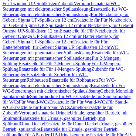
Für Twinline UP-Spülkästen
Zubehör
Verbrauchsmaterial
WC-
Steuerungen mit elektronischer Spülauslösung
Ersatzteile für WC-
Steuerungen mit elektronischer Spülauslösung
Für Netzbetrieb, für
Geberit Sigma UP-Spülkästen 12 cm
Ersatzteile für Für Netzbetrieb,
für Geberit Sigma UP-Spülkästen 12 cm
Für Netzbetrieb, für Geberit
Omega UP-Spülkästen 12 cm
Ersatzteile für Für Netzbetrieb, für
Geberit Omega UP-Spülkästen 12 cm
Für Batteriebetrieb, für
Geberit Sigma UP-Spülkästen 12 cm
Ersatzteile für Für
Batteriebetrieb, für Geberit Sigma UP-Spülkästen 12 cm
WC-
Steuerungen mit pneumatischer Spülauslösung
Ersatzteile für WC-
Steuerungen mit pneumatischer Spülauslösung
Für 2-Mengen-
Spülung
Ersatzteile für Für 2-Mengen-Spülung
Für 1-Mengen-
Spülung
Ersatzteile für Für 1-Mengen-Spülung
Zubehör für WC-
Steuerungen
Ersatzteile für Zubehör für WC-
Steuerungen
Rohbausets
Ersatzteile für Rohbausets
Für WC-
Steuerungen mit elektronischer Spülauslösung
Ersatzteile für Für
WC-Steuerungen mit elektronischer Spülauslösung
Geberit Monolith
Sanitärmodule
Sanitärmodule für WCs
Ersatzteile für Sanitärmodule
für WCs
Für Wand-WCs
Ersatzteile für Für Wand-WCs
Für Stand-
WCs
Ersatzteile für Für Stand-WCs
Zubehör
Ersatzteile für
Zubehör
Verbrauchsmaterial
Urinale
Urinale, gespülter Betrieb, mit
Spülrand
Ersatzteile für Urinale, gespülter Betrieb, mit
Spülrand
Ohne Deckel
Ersatzteile für Ohne Deckel
Urinale, gespülter
Betrieb, spülrandlos
Ersatzteile für Urinale, gespülter Betrieb,
spülrandlos
Für AP- oder UP-Urinalsteuerung
Ersatzteile für Für AP-