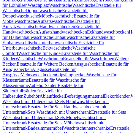
für Löthülsen
Waschplatz
Waschtische
Waschtische
Ersatzteile für
Waschtische
Doppelwaschtische
Ersatzteile für
Doppelwaschtische
Möbelwaschtische
Ersatzteile für
Möbelwaschtische
Aufsatzwaschtische
Ersatzteile für
Aufsatzwaschtische
Handwaschbecken
Ersatzteile für
Handwaschbecken
Aufsatzhandwaschbecken
Eckhandwaschbecken
H
für Halbeinbauwaschtische
Einbauwaschtische
Ersatzteile für
Einbauwaschtische
Unterbauwaschtische
Ersatzteile für
Unterbauwaschtische
Eckwaschtische
Waschtische
Comfort
Waschtische für Kinder
Ersatzteile für Waschtische für
Kinder
Waschtische
Waschrinnen
Ersatzteile für Waschrinnen
Weitere
Becken
Ersatzteile für Weitere Becken
Ausgussbecken
Ersatzteile für
Ausgussbecken
Ausgüsse
Ersatzteile für
Ausgüsse
Mehrzweckbecken
Gipsfangbecken
Waschtische für
Klassenräume
Ersatzteile für Waschtische für
Klassenräume
Zubehör
Säulen
Ersatzteile für
Säulen
Halbsäulen
Ersatzteile für
Halbsäulen
Zubehör
Ablaufdeckel
Befestigungsmaterial
Dekorblenden
W
Waschtisch mit Unterschrank
Sets Handwaschbecken mit
Unterschrank
Ersatzteile für Sets Handwaschbecken mit
Unterschrank
Sets Waschtisch mit Unterschrank
Ersatzteile für Sets
Waschtisch mit Unterschrank
Sets Möbelwaschtisch mit
Unterschrank
Ersatzteile für Sets Möbelwaschtisch mit
Unterschrank
Badezimmermöbel
Waschtischunterschränke
Ersatzteile