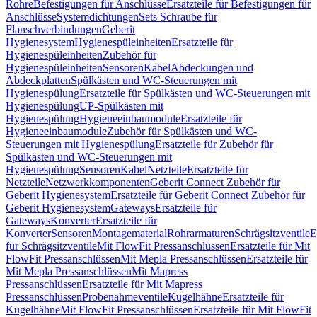
Rohre
Befestigungen für Anschlüsse
Ersatzteile für Befestigungen für
Anschlüsse
Systemdichtungen
Sets Schraube für
Flanschverbindungen
Geberit
Hygienesystem
Hygienespüleinheiten
Ersatzteile für
Hygienespüleinheiten
Zubehör für
Hygienespüleinheiten
Sensoren
Kabel
Abdeckungen und
Abdeckplatten
Spülkästen und WC-Steuerungen mit
Hygienespülung
Ersatzteile für Spülkästen und WC-Steuerungen mit
Hygienespülung
UP-Spülkästen mit
Hygienespülung
Hygieneeinbaumodule
Ersatzteile für
Hygieneeinbaumodule
Zubehör für Spülkästen und WC-
Steuerungen mit Hygienespülung
Ersatzteile für Zubehör für
Spülkästen und WC-Steuerungen mit
Hygienespülung
Sensoren
Kabel
Netzteile
Ersatzteile für
Netzteile
Netzwerkkomponenten
Geberit Connect Zubehör für
Geberit Hygienesystem
Ersatzteile für Geberit Connect Zubehör für
Geberit Hygienesystem
Gateways
Ersatzteile für
Gateways
Konverter
Ersatzteile für
Konverter
Sensoren
Montagematerial
Rohrarmaturen
Schrägsitzventile
E
für Schrägsitzventile
Mit FlowFit Pressanschlüssen
Ersatzteile für Mit
FlowFit Pressanschlüssen
Mit Mepla Pressanschlüssen
Ersatzteile für
Mit Mepla Pressanschlüssen
Mit Mapress
Pressanschlüssen
Ersatzteile für Mit Mapress
Pressanschlüssen
Probenahmeventile
Kugelhähne
Ersatzteile für
Kugelhähne
Mit FlowFit Pressanschlüssen
Ersatzteile für Mit FlowFit