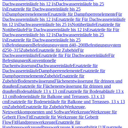
Dachwassereinläufe bis 12 l/s
Dachwassereinläufe bis 25
l/s
Ersatzteile für Dachwassereinläufe bis 25
l/s
Dampfsperrenelemente
Ersatzteile für Dampfsperrenelemente
Für
Dachwassereinläufe bis 12 l/s
Ersatzteile für Für Dachwassereinläufe
bis 12 l/s
Dachwassereinläufe bis 25 l/s
Notüberläufe
Ersatzteile für
Notüberläufe
Für Dachwassereinläufe bis 12 l/s
Ersatzteile für Für
Dachwassereinläufe bis 12 l/s
Dachwassereinläufe bis 25
l/s
Ersatzteile für Dachwassereinläufe bis 25
l/s
Befestigungen
Befestigungssystem d40–200
Befestigungssystem
d250–315
Zubehör
Ersatzteile für Zubehör
Für
Dachwassereinläufe
Ersatzteile für Für Dachwassereinläufe
Für
Befestigungen
Konventionelle
Dachentwässerung
Dachwassereinläufe
Ersatzteile für
Dachwassereinläufe
Dampfsperrenelemente
Ersatzteile für
Dampfsperrenelemente
Zubehör
Ersatzteile für
Zubehör
Bodenentwässerung
Flächenentwässerung für drinnen und
draußen
Ersatzteile für Flächenentwässerung für drinnen und
draußen
Bodenabläufe 13 x 13 cm
Ersatzteile für Bodenabläufe 13 x
13 cm
Bodeneinläufe für Balkone und Terrassen, 13 x 13
cm
Ersatzteile für Bodeneinläufe für Balkone und Terrassen, 13 x 13
cm
Zubehör
Ersatzteile für Zubehör
Werkzeuge,
Netzwerkkomponenten und Software
Werkzeuge
Werkzeuge für
Geberit FlowFit
Ersatzteile für Werkzeuge für Geberit
FlowFit
Handpresswerkzeuge
Ersatzteile für
Handpresswerkzeuge
Presswerkzeuge Kompatibilität [1]
Ersatzteile