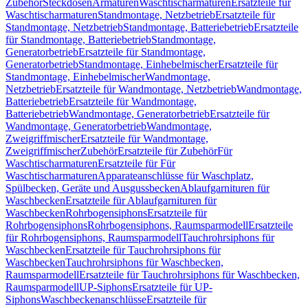
Zubehör
Steckdosen
Armaturen
Waschtischarmaturen
Ersatzteile für
Waschtischarmaturen
Standmontage, Netzbetrieb
Ersatzteile für
Standmontage, Netzbetrieb
Standmontage, Batteriebetrieb
Ersatzteile
für Standmontage, Batteriebetrieb
Standmontage,
Generatorbetrieb
Ersatzteile für Standmontage,
Generatorbetrieb
Standmontage, Einhebelmischer
Ersatzteile für
Standmontage, Einhebelmischer
Wandmontage,
Netzbetrieb
Ersatzteile für Wandmontage, Netzbetrieb
Wandmontage,
Batteriebetrieb
Ersatzteile für Wandmontage,
Batteriebetrieb
Wandmontage, Generatorbetrieb
Ersatzteile für
Wandmontage, Generatorbetrieb
Wandmontage,
Zweigriffmischer
Ersatzteile für Wandmontage,
Zweigriffmischer
Zubehör
Ersatzteile für Zubehör
Für
Waschtischarmaturen
Ersatzteile für Für
Waschtischarmaturen
Apparateanschlüsse für Waschplatz,
Spülbecken, Geräte und Ausgussbecken
Ablaufgarnituren für
Waschbecken
Ersatzteile für Ablaufgarnituren für
Waschbecken
Rohrbogensiphons
Ersatzteile für
Rohrbogensiphons
Rohrbogensiphons, Raumsparmodell
Ersatzteile
für Rohrbogensiphons, Raumsparmodell
Tauchrohrsiphons für
Waschbecken
Ersatzteile für Tauchrohrsiphons für
Waschbecken
Tauchrohrsiphons für Waschbecken,
Raumsparmodell
Ersatzteile für Tauchrohrsiphons für Waschbecken,
Raumsparmodell
UP-Siphons
Ersatzteile für UP-
Siphons
Waschbeckenanschlüsse
Ersatzteile für