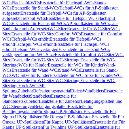
WCs
Flachspül-WCs
Ersatzteile für Flachspül-WCs
Stand-
WCs
Ersatzteile für Stand-WCs
Tiefspül-WCs für AP-Spülkasten
aufgesetzt
Ersatzteile für Tiefspül-WCs für AP-Spülkasten
aufgesetzt
Tiefspül-WCs
Ersatzteile für Tiefspül-WCs
Flachspül-
WCs
Ersatzteile für Flachspül-WCs
AP-Spülkästen für WCs, aus
Sanitärkeramik
Aufgesetzt
WC-Sitze
Ersatzteile für WC-Sitze
WC-
Sitze
Ersatzteile für WC-Sitze
Comfort WCs
Ersatzteile für Comfort
WCs
Tiefspül-WCs erhöht
Ersatzteile für Tiefspül-WCs
erhöht
Flachspül-WCs erhöht
Ersatzteile für Flachspül-WCs
erhöht
Tiefspül-WCs verlängert
Ersatzteile für Tiefspül-WCs
verlängert
Comfort WC-Sitze
Ersatzteile für Comfort WC-Sitze
WC-
Sitze
Ersatzteile für WC-Sitze
WC-Sitzringe
Ersatzteile für WC-
Sitzringe
WCs für Kinder
Ersatzteile für WCs für Kinder
Wand-
WCs
Ersatzteile für Wand-WCs
Stand-WCs
Ersatzteile für Stand-
WCs
WC-Sitze für Kinder
Ersatzteile für WC-Sitze für Kinder
WC-
Sitze
Ersatzteile für WC-Sitze
WC-Sitzringe
Ersatzteile für WC-
Sitzringe
Hock-WCs
Mit
Spülung
Zubehör
Befestigungsmaterial
Bidets
Wandbidets
Ersatzteile
für Wandbidets
Standbidets
Ersatzteile für
Standbidets
Zubehör
Ersatzteile für Zubehör
Betätigungsplatten und
WC-Steuerungen
Betätigungsplatten
Ersatzteile für
Betätigungsplatten
Für Sigma UP-Spülkästen
Ersatzteile für Für
Sigma UP-Spülkästen
Für Omega UP-Spülkästen
Ersatzteile für Für
Omega UP-Spülkästen
Für Kappa UP-Spülkästen
Ersatzteile für Für
Kappa UP-Spülkästen
Für Twinline UP-Spülkästen
Ersatzteile für