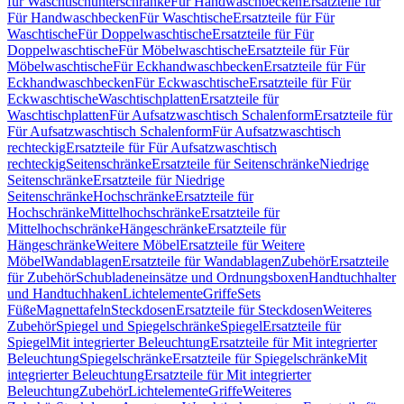
für Waschtischunterschränke
Für Handwaschbecken
Ersatzteile für
Für Handwaschbecken
Für Waschtische
Ersatzteile für Für
Waschtische
Für Doppelwaschtische
Ersatzteile für Für
Doppelwaschtische
Für Möbelwaschtische
Ersatzteile für Für
Möbelwaschtische
Für Eckhandwaschbecken
Ersatzteile für Für
Eckhandwaschbecken
Für Eckwaschtische
Ersatzteile für Für
Eckwaschtische
Waschtischplatten
Ersatzteile für
Waschtischplatten
Für Aufsatzwaschtisch Schalenform
Ersatzteile für
Für Aufsatzwaschtisch Schalenform
Für Aufsatzwaschtisch
rechteckig
Ersatzteile für Für Aufsatzwaschtisch
rechteckig
Seitenschränke
Ersatzteile für Seitenschränke
Niedrige
Seitenschränke
Ersatzteile für Niedrige
Seitenschränke
Hochschränke
Ersatzteile für
Hochschränke
Mittelhochschränke
Ersatzteile für
Mittelhochschränke
Hängeschränke
Ersatzteile für
Hängeschränke
Weitere Möbel
Ersatzteile für Weitere
Möbel
Wandablagen
Ersatzteile für Wandablagen
Zubehör
Ersatzteile
für Zubehör
Schubladeneinsätze und Ordnungsboxen
Handtuchhalter
und Handtuchhaken
Lichtelemente
Griffe
Sets
Füße
Magnettafeln
Steckdosen
Ersatzteile für Steckdosen
Weiteres
Zubehör
Spiegel und Spiegelschränke
Spiegel
Ersatzteile für
Spiegel
Mit integrierter Beleuchtung
Ersatzteile für Mit integrierter
Beleuchtung
Spiegelschränke
Ersatzteile für Spiegelschränke
Mit
integrierter Beleuchtung
Ersatzteile für Mit integrierter
Beleuchtung
Zubehör
Lichtelemente
Griffe
Weiteres