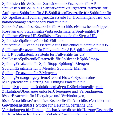
Spülkästen für WCs, aus Sanitärkeramik
Ersatzteile für AP-
Spülkästen für WCs, aus Sanitärkeramik
Aufgesetzt
Ersatzteile für
Aufgesetzt
Spülrohre für AP-Spülkästen
Ersatzteile für Spülrohre für
AP-Spülkästen
Hochhängend
Ersatzteile für Hochhängend
Tief- und
halbhochhängend
Zubehör
Ersatzteile für
Zubehör
Anschlüsse
Ersatzteile für Anschlüsse
Manschetten
Nippel,
Rosetten und Staueinsätze
Verbrauchsmaterial
Spülventile
UP-
Spülkästen
Sigma UP-Spülkästen
Ersatzteile für Sigma UP-
Spülkästen
Spülrohre
Zubehör
Füll- und
Spülventile
Füllventile
Ersatzteile für Füllventile
Füllventile für AP-
Spülkästen
Ersatzteile für Füllventile für AP-Spülkästen
Füllventile
für UP-Spülkästen
Ersatzteile für Füllventile für UP-
Spülkästen
Spülventile
Ersatzteile für Spülventile
Spül-Stopp-
Spülung
Ersatzteile für Spül-Stopp-Spülung
1-Mengen-
Spülung
Ersatzteile für 1-Mengen-Spülung
2-Mengen-
Spülung
Ersatzteile für 2-Mengen-
Spülung
Versorgungssysteme
Geberit FlowFit
Systemrohre
ML
Systemrohre Heizung ML
Fittings
Ersatzteile für
Fittings
Kupplungen
Reduktionen
Bögen
T-Stücke
Innenliegende
Zirkulation
Übergänge unlösbar
Übergänge und Verbindungen,
lösbar
Ersatzteile für Übergänge und Verbindungen,
lösbar
Verschlüsse
Anschlüsse
Ersatzteile für Anschlüsse
Verteiler mit
Gewindeanschluss
T-Stücke für Heizung
Übergänge und
Verbindungen für Heizung, lösbar
Anschlüsse für Heizung
Ersatzteile
für Anschlüsse für Heizung
Zubehör
Dämmungen für