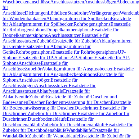
Waschbeckenanschlüsse
Anschlussstutzen
Anschlussbögen
Abdeckung
für
Anschlüsse
Dichtungen
Löthülsen
Standrohre
Verlängerungen
Wandeinb
für Wandeinbaukästen
Ablaufgarnituren für Spülbecken
Ersatzteile
für Ablaufgarnituren für Spülbecken
Rohrbogensiphons
Ersatzteile
für Rohrbogensiphons
Doppelkammersiphons
Ersatzteile für
Doppelkammersiphons
Anschlussstutzen
Ersatzteile für
Anschlussstutzen
Zubehör
Ersatzteile für Zubehör
Ablaufgarnituren
für Geräte
Ersatzteile für Ablaufgarnituren für
Geräte
Rohrbogensiphons
Ersatzteile für Rohrbogensiphons
UP-
Siphons
Ersatzteile für UP-Siphons
AP-Siphons
Ersatzteile für AP-
Siphons
Anschlüsse
Ersatzteile für
Anschlüsse
Zubehör
Ablaufgarnituren für Ausgussbecken
Ersatzteile
für Ablaufgarnituren für Ausgussbecken
Siphons
Ersatzteile für
Siphons
Anschlussbögen
Ersatzteile für
Anschlussbögen
Anschlussstutzen
Ersatzteile für
Anschlussstutzen
Ablaufventile
Ersatzteile für
Ablaufventile
Zubehör
Ersatzteile für Zubehör
Duschen und
Badewannen
Duschen
Bodenentwässerung für Duschen
Ersatzteile
für Bodenentwässerung für Duschen
Duschrinnen
Ersatzteile für
Duschrinnen
Zubehör für Duschrinnen
Ersatzteile für Zubehör für
Duschrinnen
Duschbodenabläufe
Ersatzteile für
Duschbodenabläufe
Zubehör für Duschbodenabläufe
Ersatzteile für
Zubehör für Duschbodenabläufe
Wandabläufe
Ersatzteile für
Wandabläufe
Zubehör für Wandabläufe
Ersatzteile für Zubehör für