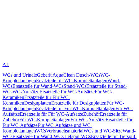
AT
WCs und Urinale
Geberit AquaClean Dusch-WCs
WC-
Komplettanlagen
Ersatzteile für WC-Komplettanlagen
Wand-
WCs
Ersatzteile für Wand-WCs
Stand-WCs
Ersatzteile für Stand-
WCs
WC-Aufsätze
Ersatzteile für WC-Aufsätze
Für WC-
Keramiken
Ersatzteile für Für WC-
Keramiken
Designplatten
Ersatzteile für Designplatten
Für WC-
Komplettanlagen
Ersatzteile für Für WC-Komplettanlagen
Für WC-
Aufsätze
Ersatzteile für Für WC-Aufsätze
Zubehör
Ersatzteile für
Zubehör
Für WC-Komplettanlagen
Für WC-Aufsätze
Ersatzteile für
Für WC-Aufsätze
Für WC-Aufsätze und WC-
Komplettanlagen
WCs
Verbrauchsmaterial
WCs und WC-Sitze
Wand-
WCs
Ersatzteile für Wand-WCs
Tiefspül-WCs
Ersatzteile für Tiefspül-