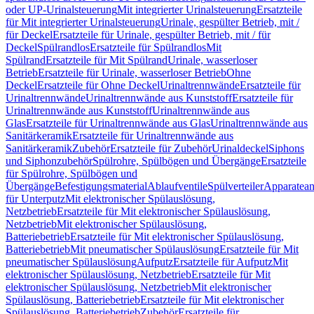
oder UP-Urinalsteuerung
Mit integrierter Urinalsteuerung
Ersatzteile
für Mit integrierter Urinalsteuerung
Urinale, gespülter Betrieb, mit /
für Deckel
Ersatzteile für Urinale, gespülter Betrieb, mit / für
Deckel
Spülrandlos
Ersatzteile für Spülrandlos
Mit
Spülrand
Ersatzteile für Mit Spülrand
Urinale, wasserloser
Betrieb
Ersatzteile für Urinale, wasserloser Betrieb
Ohne
Deckel
Ersatzteile für Ohne Deckel
Urinaltrennwände
Ersatzteile für
Urinaltrennwände
Urinaltrennwände aus Kunststoff
Ersatzteile für
Urinaltrennwände aus Kunststoff
Urinaltrennwände aus
Glas
Ersatzteile für Urinaltrennwände aus Glas
Urinaltrennwände aus
Sanitärkeramik
Ersatzteile für Urinaltrennwände aus
Sanitärkeramik
Zubehör
Ersatzteile für Zubehör
Urinaldeckel
Siphons
und Siphonzubehör
Spülrohre, Spülbögen und Übergänge
Ersatzteile
für Spülrohre, Spülbögen und
Übergänge
Befestigungsmaterial
Ablaufventile
Spülverteiler
Apparatean
für Unterputz
Mit elektronischer Spülauslösung,
Netzbetrieb
Ersatzteile für Mit elektronischer Spülauslösung,
Netzbetrieb
Mit elektronischer Spülauslösung,
Batteriebetrieb
Ersatzteile für Mit elektronischer Spülauslösung,
Batteriebetrieb
Mit pneumatischer Spülauslösung
Ersatzteile für Mit
pneumatischer Spülauslösung
Aufputz
Ersatzteile für Aufputz
Mit
elektronischer Spülauslösung, Netzbetrieb
Ersatzteile für Mit
elektronischer Spülauslösung, Netzbetrieb
Mit elektronischer
Spülauslösung, Batteriebetrieb
Ersatzteile für Mit elektronischer
Spülauslösung, Batteriebetrieb
Zubehör
Ersatzteile für