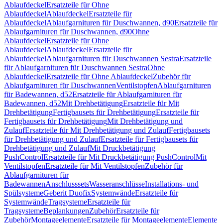
Ablaufdeckel
Ersatzteile für Ohne
Ablaufdeckel
Ablaufdeckel
Ersatzteile für
Ablaufdeckel
Ablaufgarnituren für Duschwannen, d90
Ersatzteile für
Ablaufgarnituren für Duschwannen, d90
Ohne
Ablaufdeckel
Ersatzteile für Ohne
Ablaufdeckel
Ablaufdeckel
Ersatzteile für
Ablaufdeckel
Ablaufgarnituren für Duschwannen Sestra
Ersatzteile
für Ablaufgarnituren für Duschwannen Sestra
Ohne
Ablaufdeckel
Ersatzteile für Ohne Ablaufdeckel
Zubehör für
Ablaufgarnituren für Duschwannen
Ventilstopfen
Ablaufgarnituren
für Badewannen, d52
Ersatzteile für Ablaufgarnituren für
Badewannen, d52
Mit Drehbetätigung
Ersatzteile für Mit
Drehbetätigung
Fertigbausets für Drehbetätigung
Ersatzteile für
Fertigbausets für Drehbetätigung
Mit Drehbetätigung und
Zulauf
Ersatzteile für Mit Drehbetätigung und Zulauf
Fertigbausets
für Drehbetätigung und Zulauf
Ersatzteile für Fertigbausets für
Drehbetätigung und Zulauf
Mit Druckbetätigung
PushControl
Ersatzteile für Mit Druckbetätigung PushControl
Mit
Ventilstopfen
Ersatzteile für Mit Ventilstopfen
Zubehör für
Ablaufgarnituren für
Badewannen
Anschlusssets
Wasseranschlüsse
Installations- und
Spülsysteme
Geberit Duofix
Systemwände
Ersatzteile für
Systemwände
Tragsysteme
Ersatzteile für
Tragsysteme
Beplankungen
Zubehör
Ersatzteile für
Zubehör
Montageelemente
Ersatzteile für Montageelemente
Elemente