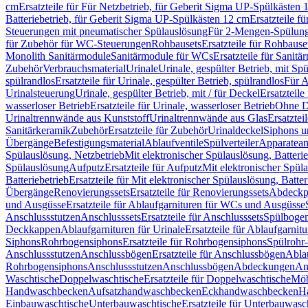
cm
Ersatzteile für Für Netzbetrieb, für Geberit Sigma UP-Spülkästen 
Batteriebetrieb, für Geberit Sigma UP-Spülkästen 12 cm
Ersatzteile f
Steuerungen mit pneumatischer Spülauslösung
Für 2-Mengen-Spülun
für Zubehör für WC-Steuerungen
Rohbausets
Ersatzteile für Rohbause
Monolith Sanitärmodule
Sanitärmodule für WCs
Ersatzteile für Sanit
Zubehör
Verbrauchsmaterial
Urinale
Urinale, gespülter Betrieb, mit Sp
spülrandlos
Ersatzteile für Urinale, gespülter Betrieb, spülrandlos
Für A
Urinalsteuerung
Urinale, gespülter Betrieb, mit / für Deckel
Ersatzteile
wasserloser Betrieb
Ersatzteile für Urinale, wasserloser Betrieb
Ohne D
Urinaltrennwände aus Kunststoff
Urinaltrennwände aus Glas
Ersatztei
Sanitärkeramik
Zubehör
Ersatzteile für Zubehör
Urinaldeckel
Siphons u
Übergänge
Befestigungsmaterial
Ablaufventile
Spülverteiler
Apparatean
Spülauslösung, Netzbetrieb
Mit elektronischer Spülauslösung, Batterie
Spülauslösung
Aufputz
Ersatzteile für Aufputz
Mit elektronischer Spül
Batteriebetrieb
Ersatzteile für Mit elektronischer Spülauslösung, Batter
Übergänge
Renovierungssets
Ersatzteile für Renovierungssets
Abdeckpl
und Ausgüsse
Ersatzteile für Ablaufgarnituren für WCs und Ausgüsse
Anschlussstutzen
Anschlusssets
Ersatzteile für Anschlusssets
Spülbogen
Deckkappen
Ablaufgarnituren für Urinale
Ersatzteile für Ablaufgarnitu
Siphons
Rohrbogensiphons
Ersatzteile für Rohrbogensiphons
Spülrohr
Anschlussstutzen
Anschlussbögen
Ersatzteile für Anschlussbögen
Ablau
Rohrbogensiphons
Anschlussstutzen
Anschlussbögen
Abdeckungen
An
Waschtische
Doppelwaschtische
Ersatzteile für Doppelwaschtische
Möb
Handwaschbecken
Aufsatzhandwaschbecken
Eckhandwaschbecken
H
Einbauwaschtische
Unterbauwaschtische
Ersatzteile für Unterbauwasc