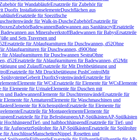
Zubehör für Wandabläufe
Ersatzteile für Zubehör für
t Duofix Installationselemente
Duschflächen aus
nabläufe
Ersatzteile für Spezifische
 Duschseitenwände für Walk-in-Dusche
Zubehör
Ersatzteile für
geboxen
Zubehör
Badewannen
Badewannen aus Sanitäracryl
Ersatzteile
ür Badewannen aus Mineralwerkstoff
Badewannen für Babys
Ersatzteile
s Füße und Sets Traversen und
d52
Ersatzteile für Ablaufgarnituren für Duschwannen, d52
Ohne
e für Ablaufgarnituren für Duschwannen, d90
Ohne
le für Ablaufgarnituren für Duschwannen Sestra
Ohne
en, d52
Ersatzteile für Ablaufgarnituren für Badewannen, d52
Mit
tätigung und Zulauf
Ersatzteile für Mit Drehbetätigung und
trol
Ersatzteile für Mit Druckbetätigung PushControl
Mit
d Spülsysteme
Geberit Duofix
Systemwände
Ersatzteile für
eelemente
Elemente für WCs
Ersatzteile für Elemente für WCs
Elemente
le für Elemente für Urinale
Elemente für Duschen mit
chen und Badewannen
Elemente für Duschtrennwände
Ersatzteile für
für Elemente für Armaturen
Elemente für Waschmaschinen und
llasten
Elemente für Küchenspülen
Ersatzteile für Elemente für
eelemente
Ersatzteile für Montageelemente
Elemente für
gungen
Ersatzteile für Für Befestigungen
AP-Spülkästen
AP-Spülkästen
 für Hochhängend
Tief- und halbhochhängend
Ersatzteile für Tief- und
le für Aufgesetzt
Spülrohre für AP-Spülkästen
Ersatzteile für Spülrohre
le für Anschlüsse
Manschetten
Nippel, Rosetten und
und Spülventile
Füllventile
Ersatzteile für Füllventile
Füllventile für AP-