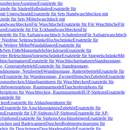
sgussbecken
Ausgüsse
Ersatzteile für
tzteile für Säulen
Halbsäulen
Ersatzteile für
mit Unterschrank
Ersatzteile für Sets Handwaschbecken mit
tzteile für Sets Möbelwaschtisch mit
 Handwaschbecken
Für Waschtische
Ersatzteile für Für Waschtische
Für
ken
Ersatzteile für Für Eckhandwaschbecken
Für
atzteile für Für Aufsatzwaschtisch Schalenform
Für Aufsatzwaschtisch
ür Niedrige Seitenschränke
Hochschränke
Ersatzteile für
für Weitere Möbel
Wandablagen
Ersatzteile für
fe
Sets Füße
Magnettafeln
Steckdosen
Ersatzteile für
ierter Beleuchtung
Spiegelschränke
Ersatzteile für Spiegelschränke
Mit
htischarmaturen
Ersatzteile für Waschtischarmaturen
Standmontage,
, Generatorbetrieb
Ersatzteile für Standmontage,
andmontage, Netzbetrieb
Wandmontage, Batteriebetrieb
Ersatzteile für
er
Ersatzteile für Wandmontage, Zweigriffmischer
Zubehör
Ersatzteile
Ausgussbecken
Ablaufgarnituren für Waschbecken
Ersatzteile für
 Rohrbogensiphons, Raumsparmodell
Tauchrohrsiphons für
rohrsiphons für Waschbecken, Raumsparmodell
UP-Siphons
Ersatzteile
satzteile für
ecken
Ersatzteile für Ablaufgarnituren für
en
Ersatzteile für Anschlussstutzen
Zubehör
Ersatzteile für
ns
Ersatzteile für UP-Siphons
AP-Siphons
Ersatzteile für AP-
n
Siphons
Ersatzteile für Siphons
Anschlussbögen
Ersatzteile für
uschen und Badewannen
Duschen
Bodenentwässerung für
behör für Duschrinnen
Duschbodenabläufe
Ersatzteile für