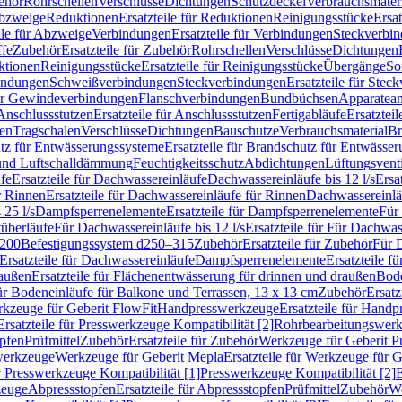
ehör
Rohrschellen
Verschlüsse
Dichtungen
Schutzdeckel
Verbrauchsmater
Abzweige
Reduktionen
Ersatzteile für Reduktionen
Reinigungsstücke
Ersat
ile für Abzweige
Verbindungen
Ersatzteile für Verbindungen
Steckverbi
ffe
Zubehör
Ersatzteile für Zubehör
Rohrschellen
Verschlüsse
Dichtungen
ktionen
Reinigungsstücke
Ersatzteile für Reinigungsstücke
Übergänge
So
bindungen
Schweißverbindungen
Steckverbindungen
Ersatzteile für Ste
für Gewindeverbindungen
Flanschverbindungen
Bundbüchsen
Apparatean
Anschlussstutzen
Ersatzteile für Anschlussstutzen
Fertigabläufe
Ersatzteil
len
Tragschalen
Verschlüsse
Dichtungen
Bauschutze
Verbrauchsmaterial
Br
tz für Entwässerungssysteme
Ersatzteile für Brandschutz für Entwässe
und Luftschalldämmung
Feuchtigkeitsschutz
Abdichtungen
Lüftungsvent
fe
Ersatzteile für Dachwassereinläufe
Dachwassereinläufe bis 12 l/s
Ersa
r Rinnen
Ersatzteile für Dachwassereinläufe für Rinnen
Dachwassereinläu
 25 l/s
Dampfsperrenelemente
Ersatzteile für Dampfsperrenelemente
Für 
tüberläufe
Für Dachwassereinläufe bis 12 l/s
Ersatzteile für Für Dachwass
–200
Befestigungssystem d250–315
Zubehör
Ersatzteile für Zubehör
Für 
Ersatzteile für Dachwassereinläufe
Dampfsperrenelemente
Ersatzteile 
raußen
Ersatzteile für Flächenentwässerung für drinnen und draußen
Bode
für Bodeneinläufe für Balkone und Terrassen, 13 x 13 cm
Zubehör
Ersatz
erkzeuge für Geberit FlowFit
Handpresswerkzeuge
Ersatzteile für Hand
Ersatzteile für Presswerkzeuge Kompatibilität [2]
Rohrbearbeitungswer
opfen
Prüfmittel
Zubehör
Ersatzteile für Zubehör
Werkzeuge für Geberit P
swerkzeuge
Werkzeuge für Geberit Mepla
Ersatzteile für Werkzeuge für 
ür Presswerkzeuge Kompatibilität [1]
Presswerkzeuge Kompatibilität [2]
E
zeuge
Abpressstopfen
Ersatzteile für Abpressstopfen
Prüfmittel
Zubehör
We