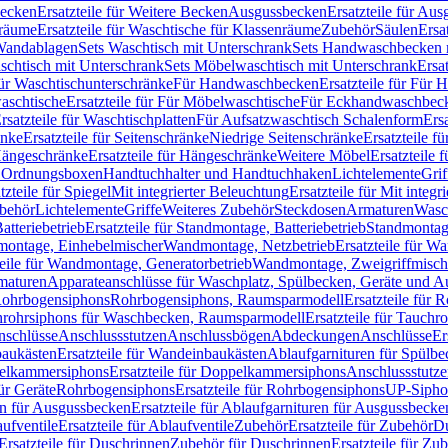
Becken
Ersatzteile für Weitere Becken
Ausgussbecken
Ersatzteile für Au
nräume
Ersatzteile für Waschtische für Klassenräume
Zubehör
Säulen
Ersa
andablagen
Sets Waschtisch mit Unterschrank
Sets Handwaschbecken 
aschtisch mit Unterschrank
Sets Möbelwaschtisch mit Unterschrank
Ersa
für Waschtischunterschränke
Für Handwaschbecken
Ersatzteile für Für
aschtische
Ersatzteile für Für Möbelwaschtische
Für Eckhandwaschbec
rsatzteile für Waschtischplatten
Für Aufsatzwaschtisch Schalenform
Ers
änke
Ersatzteile für Seitenschränke
Niedrige Seitenschränke
Ersatzteile f
ängeschränke
Ersatzteile für Hängeschränke
Weitere Möbel
Ersatzteile 
d Ordnungsboxen
Handtuchhalter und Handtuchhaken
Lichtelemente
Grif
tzteile für Spiegel
Mit integrierter Beleuchtung
Ersatzteile für Mit integr
behör
Lichtelemente
Griffe
Weiteres Zubehör
Steckdosen
Armaturen
Wasc
tteriebetrieb
Ersatzteile für Standmontage, Batteriebetrieb
Standmontage
dmontage, Einhebelmischer
Wandmontage, Netzbetrieb
Ersatzteile für W
teile für Wandmontage, Generatorbetrieb
Wandmontage, Zweigriffmisch
rmaturen
Apparateanschlüsse für Waschplatz, Spülbecken, Geräte und 
 Rohrbogensiphons
Rohrbogensiphons, Raumsparmodell
Ersatzteile für
rohrsiphons für Waschbecken, Raumsparmodell
Ersatzteile für Tauch
nschlüsse
Anschlussstutzen
Anschlussbögen
Abdeckungen
Anschlüsse
Er
aukästen
Ersatzteile für Wandeinbaukästen
Ablaufgarnituren für Spülb
elkammersiphons
Ersatzteile für Doppelkammersiphons
Anschlussstutz
für Geräte
Rohrbogensiphons
Ersatzteile für Rohrbogensiphons
UP-Sipho
en für Ausgussbecken
Ersatzteile für Ablaufgarnituren für Ausgussbecke
ufventile
Ersatzteile für Ablaufventile
Zubehör
Ersatzteile für Zubehör
D
Ersatzteile für Duschrinnen
Zubehör für Duschrinnen
Ersatzteile für Zu