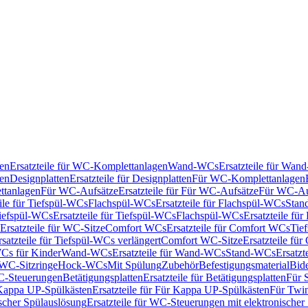
en
Ersatzteile für WC-Komplettanlagen
Wand-WCs
Ersatzteile für Wa
ken
Designplatten
Ersatzteile für Designplatten
Für WC-Komplettanlagen
tanlagen
Für WC-Aufsätze
Ersatzteile für Für WC-Aufsätze
Für WC-Au
eile für Tiefspül-WCs
Flachspül-WCs
Ersatzteile für Flachspül-WCs
Stan
iefspül-WCs
Ersatzteile für Tiefspül-WCs
Flachspül-WCs
Ersatzteile fü
Ersatzteile für WC-Sitze
Comfort WCs
Ersatzteile für Comfort WCs
Tie
rsatzteile für Tiefspül-WCs verlängert
Comfort WC-Sitze
Ersatzteile fü
WCs für Kinder
Wand-WCs
Ersatzteile für Wand-WCs
Stand-WCs
Ersatzt
r WC-Sitzringe
Hock-WCs
Mit Spülung
Zubehör
Befestigungsmaterial
Bide
C-Steuerungen
Betätigungsplatten
Ersatzteile für Betätigungsplatten
Für 
Kappa UP-Spülkästen
Ersatzteile für Für Kappa UP-Spülkästen
Für Twin
scher Spülauslösung
Ersatzteile für WC-Steuerungen mit elektronischer