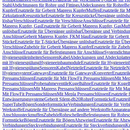
Stahl
Abdichtungen für Rohre und Fittings
Abdeckungen für Rohre
Be
Kupfer
Ersatzteile für Geberit Mapress Kupfer
Muffen
Ersatzteile für 
Zirkulation
Kreuzstücke
Ersatzteile für Kreuzstücke
Übergänge unlösba
lösbar
Verschlüsse
Ersatzteile für Verschlüsse
Anschlüsse
Ersatzteile fü
Mapress Kupfer, Gas
Ersatzteile für Geberit Mapress Kupfer, Gas
Muf
unlösbar
Ersatzteile für Übergänge unlösbar
Übergänge und Verbindun
Anschlüsse
Geberit Mapress Kupfer, FKM blau
Ersatzteile für Geber
Stücke
Ersatzteile für T-Stücke
Übergänge unlösbar
Ersatzteile für Üb
Verschlüsse
Zubehör für Geberit Mapress Kupfer
Ersatzteile für Zube
Anschlüsse
Ersatzteile für Befestigungen für Anschlüsse
Systemdichtu
Hygienespüleinheiten
Sensoren
Kabel
Abdeckungen und Abdeckplatte
mit Hygienespülung
Hygieneeinbaumodule
Ersatzteile für Hygieneei
mit Hygienespülung
Sensoren
Kabel
Netzteile
Ersatzteile für Netzteile
N
Hygienesystem
Gateways
Ersatzteile für Gateways
Konverter
Ersatzteil
Pressanschlüssen
Ersatzteile für Mit FlowFit Pressanschlüssen
Mit Mep
Pressanschlüssen
Probenahmeventile
Kugelhähne
Ersatzteile für Kuge
Pressanschlüssen
Mit Mapress Pressanschlüssen
Ersatzteile für Mit Ma
Mit FlowFit Pressanschlüssen
Mit Mepla Pressanschlüssen
Ersatzteile
Entwässerungssysteme
Geberit Silent-db20
Rohre
Formstücke
Ersatztei
SuperTube
Bögen
Sonderformstücke
Verbindungen
Ersatzteile für Ver
Werkstoffe
Ersatzteile für Übergänge auf andere Werkstoffe
Apparatea
Anschlusssteckmuffen
Zubehör
Rohrschellen
Befestigungen für Rohrsc
Formstücke
Bögen
Ersatzteile für Bögen
Abzweige
Ersatzteile für Abz
Verbindungen
Steckverbindungen
Ersatzteile für Steckverbindungen
Kr