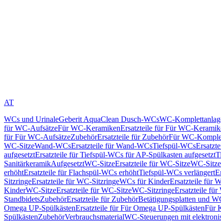
AT
WCs und Urinale
Geberit AquaClean Dusch-WCs
WC-Komplettanlag
für WC-Aufsätze
Für WC-Keramiken
Ersatzteile für Für WC-Kerami
für Für WC-Aufsätze
Zubehör
Ersatzteile für Zubehör
Für WC-Komplet
WC-Sitze
Wand-WCs
Ersatzteile für Wand-WCs
Tiefspül-WCs
Ersatzt
aufgesetzt
Ersatzteile für Tiefspül-WCs für AP-Spülkasten aufgesetzt
T
Sanitärkeramik
Aufgesetzt
WC-Sitze
Ersatzteile für WC-Sitze
WC-Sitze
erhöht
Ersatzteile für Flachspül-WCs erhöht
Tiefspül-WCs verlängert
E
Sitzringe
Ersatzteile für WC-Sitzringe
WCs für Kinder
Ersatzteile für 
Kinder
WC-Sitze
Ersatzteile für WC-Sitze
WC-Sitzringe
Ersatzteile fü
Standbidets
Zubehör
Ersatzteile für Zubehör
Betätigungsplatten und W
Omega UP-Spülkästen
Ersatzteile für Für Omega UP-Spülkästen
Für 
Spülkästen
Zubehör
Verbrauchsmaterial
WC-Steuerungen mit elektroni