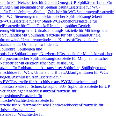
eile für Für Netzbetrieb, für Geberit Omega UP-Spülkästen 12 cm
Für
rungen mit pneumatischer Spülauslösung
Ersatzteile für WC-
ile für Für 1-Mengen-Spülung
Zubehör für WC-Steuerungen
Ersatzteile
ür Für WC-Steuerungen mit elektronischer Spülauslösung
Geberit
nd-WCs
Ersatzteile für Für Stand-WCs
Zubehör
Ersatzteile für
el
Ersatzteile für Ohne Deckel
Urinale, gespülter Betrieb,
uerung
Mit integrierter Urinalsteuerung
Ersatzteile für Mit integrierter
ür Spülrandlos
Mit Spülrand
Ersatzteile für Mit Spülrand
Urinale,
naltrennwände
Urinaltrennwände aus Kunststoff
Ersatzteile für
Ersatzteile für Urinaltrennwände aus
r Spülrohre, Spülbögen und
ronischer Spülauslösung, Netzbetrieb
Ersatzteile für Mit elektronischer
Mit pneumatischer Spülauslösung
Ersatzteile für Mit pneumatischer
 Netzbetrieb
Mit elektronischer Spülauslösung,
atzteile für Rohbau- und Austauschsets
Spülrohre, Spülbögen und
anschlüsse für WCs, Urinale und Bidets
Ablaufgarnituren für WCs
ssbögen
Anschlussstutzen
Ersatzteile für
us PVC
Ersatzteile für Anschlüsse aus PVC
Manschetten und
hons
Ersatzteile für Schneckensiphons
UP-Siphons
Ersatzteile für UP-
enverlängerungen
Anschlussstutzen
Ersatzteile für
ogensiphons
Ersatzteile für
htische
Waschtische
Ersatzteile für
atzteile für Aufsatzwaschtische
Handwaschbecken
Ersatzteile für
htische
Ersatzteile für
atzteile für Waschtische für