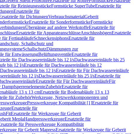
ial
Geberit Silent-Pro
Rohre
Ersatzteile für Rohre
Formstücke
Ersatzteile
zteile für Reinigungsstücke
Formstücke SuperTube
Ersatzteile für
ndungen
Ersatzteile für
Ersatzteile für Dichtungen
Verbrauchsmaterial
Geberit
nderformstücke
Ersatzteile für Sonderformstücke
Formstücke
ckverbindungen
Übergänge auf andere Werkstoffe
Ersatzteile für
schlüsse
Ersatzteile für Apparateanschlüsse
Anschlussbögen
Ersatzteile
e für Fertigabläufe
Schneckensiphons
Ersatzteile für
andschutz, Schallschutz und
rungssysteme
Schallschutz
Dämmungen zur
ile für Entwässerung
Belüftungsventile
Ersatzteile für
tzteile für Dachwassereinläufe bis 12 l/s
Dachwassereinläufe bis 25
fe bis 12 l/s
Ersatzteile für Dachwassereinläufe bis 12
Dachwassereinläufe bis 12 l/s
Ersatzteile für Für Dachwassereinläufe
ereinläufe bis 12 l/s
Dachwassereinläufe bis 25 l/s
Ersatzteile für
Dachwassereinläufe
Ersatzteile für Für Dachwassereinläufe
Für
für Dampfsperrenelemente
Zubehör
Ersatzteile für
nabläufe 13 x 13 cm
Ersatzteile für Bodenabläufe 13 x 13
teile für Zubehör
Werkzeuge, Netzwerkkomponenten und
presswerkzeuge
Presswerkzeuge Kompatibilität [1]
Ersatzteile für
kzeuge
Ersatzteile für
ushFit
Ersatzteile für Werkzeuge für Geberit
Geberit Mepla
Handpresswerkzeuge
Ersatzteile für
rsatzteile für Presswerkzeuge Kompatibilität
rkzeuge für Geberit Mapress
Ersatzteile für Werkzeuge für Geberit