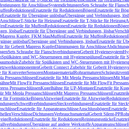
festigungen für Anschlüsse
Systemdichtungen
Sets Schraube für Flansc
Muffen
Reduktionen
Ersatzteile für Reduktionen
Bögen
Ersatzteile für Bö
r
Ersatzteile für Übergänge unlösbar
Übergänge und Verbindungen, lös
r Anschlüsse
T-Stücke für Heizung
Ersatzteile für T-Stücke für Heizung
A
fen
Ersatzteile für Muffen
Reduktionen
Ersatzteile für Reduktionen
Böge
gen, lösbar
Ersatzteile für Übergänge und Verbindungen, lösbar
Verschl
it Mapress Kupfer, FKM blau
Muffen
Ersatzteile für Muffen
Reduktionen
E
ergänge unlösbar
Übergänge und Verbindungen, lösbar
Ersatzteile für Ü
hör für Geberit Mapress Kupfer
Dämmungen für Anschlüsse
Abdichtunge
ngen
Sets Schraube für Flanschverbindungen
Geberit Hygienesystem
Hyg
n
Spülkästen und WC-Steuerungen mit Hygienespülung
Ersatzteile fü
nbaumodule
Zubehör für Spülkästen und WC-Steuerungen mit Hygienes
etzwerkkomponenten
Geberit Connect Zubehör für Geberit Hygienesy
e für Konverter
Sensoren
Montagematerial
Rohrarmaturen
Schrägsitzventi
la Pressanschlüssen
Ersatzteile für Mit Mepla Pressanschlüssen
Mit Map
lhähne
Mit FlowFit Pressanschlüssen
Ersatzteile für Mit FlowFit Pressan
press Pressanschlüssen
Kugelhähne für UP-Montage
Ersatzteile für Ku
 für Mit Mepla Pressanschlüssen
Mit Mapress Pressanschlüssen
Ersatztei
le für Formstücke
Bögen
Abzweige
Ersatzteile für Abzweige
Reduktione
bindungen
Schweißverbindungen
Steckverbindungen
Ersatzteile für Ste
nschlüsse
Ersatzteile für Apparateanschlüsse
Anschlussbögen
Ersatzteil
hellen
Verschlüsse
Dichtungen
Verbrauchsmaterial
Geberit Silent-PP
Roh
weige
Reduktionen
Ersatzteile für Reduktionen
Reinigungsstücke
Ersatzte
allverbindungen
Übergänge auf andere Werkstoffe
Apparateanschlüsse
E