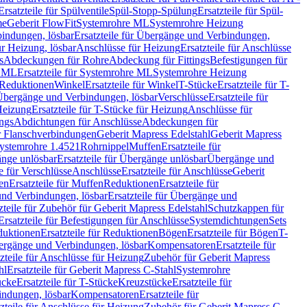
Ersatzteile für Spülventile
Spül-Stopp-Spülung
Ersatzteile für Spül-
me
Geberit FlowFit
Systemrohre ML
Systemrohre Heizung
indungen, lösbar
Ersatzteile für Übergänge und Verbindungen,
r Heizung, lösbar
Anschlüsse für Heizung
Ersatzteile für Anschlüsse
s
Abdeckungen für Rohre
Abdeckung für Fittings
Befestigungen für
e ML
Ersatzteile für Systemrohre ML
Systemrohre Heizung
r Reduktionen
Winkel
Ersatzteile für Winkel
T-Stücke
Ersatzteile für T-
r Übergänge und Verbindungen, lösbar
Verschlüsse
Ersatzteile für
Heizung
Ersatzteile für T-Stücke für Heizung
Anschlüsse für
ngs
Abdichtungen für Anschlüsse
Abdeckungen für
r Flanschverbindungen
Geberit Mapress Edelstahl
Geberit Mapress
 Systemrohre 1.4521
Rohrnippel
Muffen
Ersatzteile für
nge unlösbar
Ersatzteile für Übergänge unlösbar
Übergänge und
le für Verschlüsse
Anschlüsse
Ersatzteile für Anschlüsse
Geberit
en
Ersatzteile für Muffen
Reduktionen
Ersatzteile für
nd Verbindungen, lösbar
Ersatzteile für Übergänge und
zteile für Zubehör für Geberit Mapress Edelstahl
Schutzkappen für
Ersatzteile für Befestigungen für Anschlüsse
Systemdichtungen
Sets
duktionen
Ersatzteile für Reduktionen
Bögen
Ersatzteile für Bögen
T-
bergänge und Verbindungen, lösbar
Kompensatoren
Ersatzteile für
zteile für Anschlüsse für Heizung
Zubehör für Geberit Mapress
hl
Ersatzteile für Geberit Mapress C-Stahl
Systemrohre
ücke
Ersatzteile für T-Stücke
Kreuzstücke
Ersatzteile für
indungen, lösbar
Kompensatoren
Ersatzteile für
zteile für Anschlüsse für Heizung
Zubehör für Geberit Mapress C-