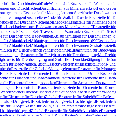
Zubehör für Duschbodenabläufe
Wandabläufe
Ersatzteile für Wandabläufe
wannen und Duschflächen
Duschflächen aus Mineralwerkstoff und Geberi
ntagelemente
Ersatzteile für Montagelemente
Spezifische Duschwanne
schabtrennungen
Duschseitenwände für Walk-in-Dusche
Ersatzteile für
lageboxen für Duschen
Nischenablageboxen
Ersatzteile für Nischenabla
ür Rechteckbadewannen
Badewannen aus Mineralwerkstoff
Ersatzteile f
mente
Sets Füße und Sets Traversen und Wandanker
Ersatzteile für Set
se für Duschen und Badewannen
Ablaufgarnituren für Duschwannen, 
ile für Ablaufdeckel
Ablaufgarnituren für Duschwannen, d90
Ersatzteil
ile für Ablaufdeckel
Ablaufgarnituren für Duschwannen Sestra
Ersatztei
rnituren für Duschwannen
Ventilstopfen
Ablaufgarnituren für Badewann
rehbetätigung
Ersatzteile für Fertigbausets für Drehbetätigung
Mit Drehbe
rtigbausets für Drehbetätigung und Zulauf
Mit Druckbetätigung PushCon
ituren für Badewannen
Anschlusssets
Wasseranschlüsse
Installations- un
ubehör
Ersatzteile für Zubehör
Montageelemente
Ersatzteile für Montag
Bidets
Ersatzteile für Elemente für Bidets
Elemente für Urinale
Ersatztei
mente für Duschen und Badewannen
Ersatzteile für Elemente für Dus
ile für Elemente für Ausgussbecken
Elemente für Armaturen
Ersatzteile 
hirrspüler
Elemente für Konsollasten
Ersatzteile für Elemente für Konso
r Wandspeicher
Zubehör
Ersatzteile für Zubehör
Geberit Kombifix
Montag
le für Elemente für Duschen
Zubehör
Ersatzteile für Zubehör
Für Befesti
unststoff
Aufgesetzt
Ersatzteile für Aufgesetzt
Hochhängend
Ersatzteile
eile für AP-Spülkästen für WCs, aus Sanitärkeramik
Aufgesetzt
Ersatztei
nd halbhochhängend
Zubehör
Ersatzteile für Zubehör
Anschlüsse
Ersatztei
pülkästen
Ersatzteile für Sigma UP-Spülkästen
Spülrohre
Zubehör
Füll- 