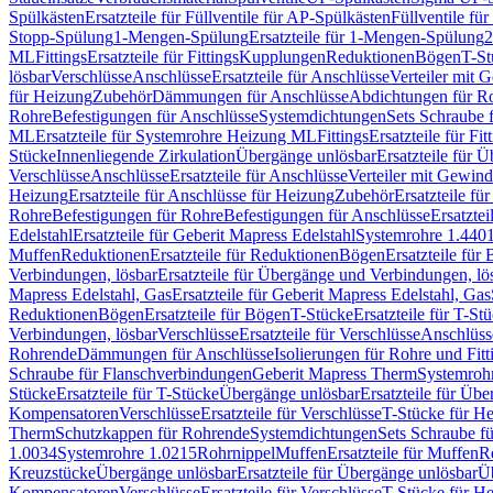
Spülkästen
Ersatzteile für Füllventile für AP-Spülkästen
Füllventile fü
Stopp-Spülung
1-Mengen-Spülung
Ersatzteile für 1-Mengen-Spülung
2
ML
Fittings
Ersatzteile für Fittings
Kupplungen
Reduktionen
Bögen
T-St
lösbar
Verschlüsse
Anschlüsse
Ersatzteile für Anschlüsse
Verteiler mit 
für Heizung
Zubehör
Dämmungen für Anschlüsse
Abdichtungen für Ro
Rohre
Befestigungen für Anschlüsse
Systemdichtungen
Sets Schraube 
ML
Ersatzteile für Systemrohre Heizung ML
Fittings
Ersatzteile für Fit
Stücke
Innenliegende Zirkulation
Übergänge unlösbar
Ersatzteile für 
Verschlüsse
Anschlüsse
Ersatzteile für Anschlüsse
Verteiler mit Gewin
Heizung
Ersatzteile für Anschlüsse für Heizung
Zubehör
Ersatzteile fü
Rohre
Befestigungen für Rohre
Befestigungen für Anschlüsse
Ersatzte
Edelstahl
Ersatzteile für Geberit Mapress Edelstahl
Systemrohre 1.440
Muffen
Reduktionen
Ersatzteile für Reduktionen
Bögen
Ersatzteile für
Verbindungen, lösbar
Ersatzteile für Übergänge und Verbindungen, lö
Mapress Edelstahl, Gas
Ersatzteile für Geberit Mapress Edelstahl, Gas
Reduktionen
Bögen
Ersatzteile für Bögen
T-Stücke
Ersatzteile für T-St
Verbindungen, lösbar
Verschlüsse
Ersatzteile für Verschlüsse
Anschlüss
Rohrende
Dämmungen für Anschlüsse
Isolierungen für Rohre und Fitt
Schraube für Flanschverbindungen
Geberit Mapress Therm
Systemroh
Stücke
Ersatzteile für T-Stücke
Übergänge unlösbar
Ersatzteile für Üb
Kompensatoren
Verschlüsse
Ersatzteile für Verschlüsse
T-Stücke für H
Therm
Schutzkappen für Rohrende
Systemdichtungen
Sets Schraube f
1.0034
Systemrohre 1.0215
Rohrnippel
Muffen
Ersatzteile für Muffen
R
Kreuzstücke
Übergänge unlösbar
Ersatzteile für Übergänge unlösbar
Üb
Kompensatoren
Verschlüsse
Ersatzteile für Verschlüsse
T-Stücke für H