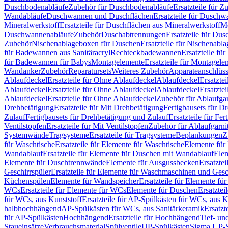
Duschbodenabläufe
Zubehör für Duschbodenabläufe
Ersatzteile für 
Wandabläufe
Duschwannen und Duschflächen
Ersatzteile für Dusch
Mineralwerkstoff
Ersatzteile für Duschflächen aus Mineralwerkstoff
Mo
Duschwannenabläufe
Zubehör
Duschabtrennungen
Ersatzteile für Du
Zubehör
Nischenablageboxen für Duschen
Ersatzteile für Nischenab
für Badewannen aus Sanitäracryl
Rechteckbadewannen
Ersatzteile f
für Badewannen für Babys
Montagelemente
Ersatzteile für Montagele
Wandanker
Zubehör
Reparatursets
Weiteres Zubehör
Apparateanschlüs
Ablaufdeckel
Ersatzteile für Ohne Ablaufdeckel
Ablaufdeckel
Ersatzte
Ablaufdeckel
Ersatzteile für Ohne Ablaufdeckel
Ablaufdeckel
Ersatzte
Ablaufdeckel
Ersatzteile für Ohne Ablaufdeckel
Zubehör für Ablaufga
Drehbetätigung
Ersatzteile für Mit Drehbetätigung
Fertigbausets für D
Zulauf
Fertigbausets für Drehbetätigung und Zulauf
Ersatzteile für Fe
Ventilstopfen
Ersatzteile für Mit Ventilstopfen
Zubehör für Ablaufgarn
Systemwände
Tragsysteme
Ersatzteile für Tragsysteme
Beplankungen
Z
für Waschtische
Ersatzteile für Elemente für Waschtische
Elemente für 
Wandablauf
Ersatzteile für Elemente für Duschen mit Wandablauf
Ele
Elemente für Duschtrennwände
Elemente für Ausgussbecken
Ersatzte
Geschirrspüler
Ersatzteile für Elemente für Waschmaschinen und Gesc
Küchenspülen
Elemente für Wandspeicher
Ersatzteile für Elemente fü
WCs
Ersatzteile für Elemente für WCs
Elemente für Duschen
Ersatztei
für WCs, aus Kunststoff
Ersatzteile für AP-Spülkästen für WCs, aus K
halbhochhängend
AP-Spülkästen für WCs, aus Sanitärkeramik
Ersatzt
für AP-Spülkästen
Hochhängend
Ersatzteile für Hochhängend
Tief- u
Staueinsätze
Verbrauchsmaterial
Spülventile
UP-Spülkästen
Sigma UP-S