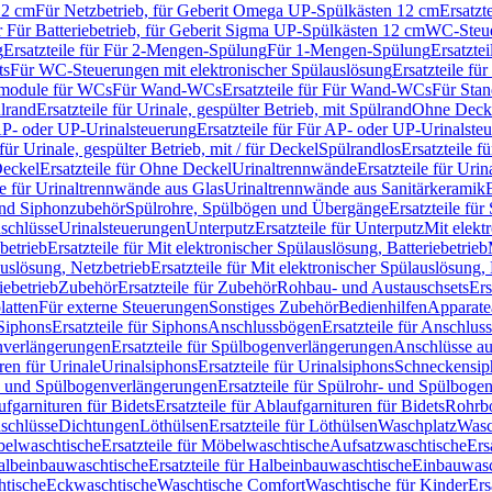
12 cm
Für Netzbetrieb, für Geberit Omega UP-Spülkästen 12 cm
Ersatzt
ür Für Batteriebetrieb, für Geberit Sigma UP-Spülkästen 12 cm
WC-Steue
g
Ersatzteile für Für 2-Mengen-Spülung
Für 1-Mengen-Spülung
Ersatzte
ts
Für WC-Steuerungen mit elektronischer Spülauslösung
Ersatzteile f
ärmodule für WCs
Für Wand-WCs
Ersatzteile für Für Wand-WCs
Für Sta
ülrand
Ersatzteile für Urinale, gespülter Betrieb, mit Spülrand
Ohne Deck
P- oder UP-Urinalsteuerung
Ersatzteile für Für AP- oder UP-Urinalste
 für Urinale, gespülter Betrieb, mit / für Deckel
Spülrandlos
Ersatzteile f
eckel
Ersatzteile für Ohne Deckel
Urinaltrennwände
Ersatzteile für Uri
le für Urinaltrennwände aus Glas
Urinaltrennwände aus Sanitärkeramik
nd Siphonzubehör
Spülrohre, Spülbögen und Übergänge
Ersatzteile fü
schlüsse
Urinalsteuerungen
Unterputz
Ersatzteile für Unterputz
Mit elekt
betrieb
Ersatzteile für Mit elektronischer Spülauslösung, Batteriebetrieb
auslösung, Netzbetrieb
Ersatzteile für Mit elektronischer Spülauslösung,
iebetrieb
Zubehör
Ersatzteile für Zubehör
Rohbau- und Austauschsets
Ers
atten
Für externe Steuerungen
Sonstiges Zubehör
Bedienhilfen
Apparate
Siphons
Ersatzteile für Siphons
Anschlussbögen
Ersatzteile für Anschlu
verlängerungen
Ersatzteile für Spülbogenverlängerungen
Anschlüsse a
ren für Urinale
Urinalsiphons
Ersatzteile für Urinalsiphons
Schneckensip
- und Spülbogenverlängerungen
Ersatzteile für Spülrohr- und Spülbog
fgarnituren für Bidets
Ersatzteile für Ablaufgarnituren für Bidets
Rohrb
schlüsse
Dichtungen
Löthülsen
Ersatzteile für Löthülsen
Waschplatz
Wasc
elwaschtische
Ersatzteile für Möbelwaschtische
Aufsatzwaschtische
Ers
albeinbauwaschtische
Ersatzteile für Halbeinbauwaschtische
Einbauwasc
htische
Eckwaschtische
Waschtische Comfort
Waschtische für Kinder
Ers