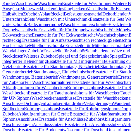
Kinder
Waschtische
Waschrinnen
Ersatzteile für Waschrinnen
Weitere 
Ausgüsse
Mehrzweckbecken
Gipsfangbecken
Waschtische für Klasse
Halbsäulen
Zubehör
Ablaufdeckel
Befestigungsmaterial
Dekorblenden
W
Unterschrank
Sets Waschtisch mit Unterschrank
Ersatzteile für Sets W
Unterschrank
Badezimmermöbel
Waschtischunterschränke
Ersatzteile 
Doppelwaschtische
Ersatzteile für Für Doppelwaschtische
Für Möbelw
Eckwaschtische
Ersatzteile für Für Eckwaschtische
Waschtischplatten
E
rechteckig
Ersatzteile für Für Aufsatzwaschtisch rechteckig
Seitenschr
Hochschränke
Mittelhochschränke
Ersatzteile für Mittelhochschränke
H
Wandablagen
Zubehör
Ersatzteile für Zubehör
Schubladeneinsätze un
Steckdosen
Weiteres Zubehör
Spiegel und Spiegelschränke
Spiegel
Ersa
integrierter Beleuchtung
Ersatzteile für Mit integrierter Beleuchtung
Zu
Netzbetrieb
Ersatzteile für Standmontage, Netzbetrieb
Standmontage, Ba
Generatorbetrieb
Standmontage, Einhebelmischer
Ersatzteile für Stan
Wandmontage, Batteriebetrieb
Wandmontage, Generatorbetrieb
Ersatz
für Zubehör
Für Waschtischarmaturen
Ersatzteile für Für Waschtischa
Ablaufgarnituren für Waschbecken
Rohrbogensiphons
Ersatzteile für
Waschbecken
Ersatzteile für Tauchrohrsiphons für Waschbecken
Tauch
für UP-Siphons
Waschbeckenanschlüsse
Ersatzteile für Waschbeckena
Anschlüsse
Dichtungen
Löthülsen
Standrohre
Verlängerungen
Wandeinb
Spülbecken
Rohrbogensiphons
Ersatzteile für Rohrbogensiphons
Dopp
Zubehör
Ablaufgarnituren für Geräte
Ersatzteile für Ablaufgarnituren 
Siphons
Anschlüsse
Ersatzteile für Anschlüsse
Zubehör
Ablaufgarnitur
Anschlussbögen
Anschlussstutzen
Ersatzteile für Anschlussstutzen
Abla
Duschen
Ersatzteile für Bodenentwässerung für Duschen
Duschrinnen