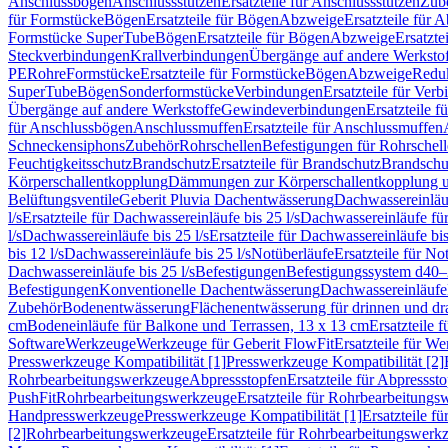
Anschlussbögen
Anschlussstutzen
Ersatzteile für Anschlussstutzen
Zub
für Formstücke
Bögen
Ersatzteile für Bögen
Abzweige
Ersatzteile für 
Formstücke SuperTube
Bögen
Ersatzteile für Bögen
Abzweige
Ersatzte
Steckverbindungen
Krallverbindungen
Übergänge auf andere Werksto
PE
Rohre
Formstücke
Ersatzteile für Formstücke
Bögen
Abzweige
Redu
SuperTube
Bögen
Sonderformstücke
Verbindungen
Ersatzteile für Ver
Übergänge auf andere Werkstoffe
Gewindeverbindungen
Ersatzteile 
für Anschlussbögen
Anschlussmuffen
Ersatzteile für Anschlussmuffen
Schneckensiphons
Zubehör
Rohrschellen
Befestigungen für Rohrschel
Feuchtigkeitsschutz
Brandschutz
Ersatzteile für Brandschutz
Brandschu
Körperschallentkopplung
Dämmungen zur Körperschallentkopplung 
Belüftungsventile
Geberit Pluvia Dachentwässerung
Dachwassereinläu
l/s
Ersatzteile für Dachwassereinläufe bis 25 l/s
Dachwassereinläufe fü
l/s
Dachwassereinläufe bis 25 l/s
Ersatzteile für Dachwassereinläufe bis
bis 12 l/s
Dachwassereinläufe bis 25 l/s
Notüberläufe
Ersatzteile für No
Dachwassereinläufe bis 25 l/s
Befestigungen
Befestigungssystem d40
Befestigungen
Konventionelle Dachentwässerung
Dachwassereinläufe
Zubehör
Bodenentwässerung
Flächenentwässerung für drinnen und d
cm
Bodeneinläufe für Balkone und Terrassen, 13 x 13 cm
Ersatzteile 
Software
Werkzeuge
Werkzeuge für Geberit FlowFit
Ersatzteile für W
Presswerkzeuge Kompatibilität [1]
Presswerkzeuge Kompatibilität [2]
Rohrbearbeitungswerkzeuge
Abpressstopfen
Ersatzteile für Abpressst
PushFit
Rohrbearbeitungswerkzeuge
Ersatzteile für Rohrbearbeitung
Handpresswerkzeuge
Presswerkzeuge Kompatibilität [1]
Ersatzteile f
[2]
Rohrbearbeitungswerkzeuge
Ersatzteile für Rohrbearbeitungswerk