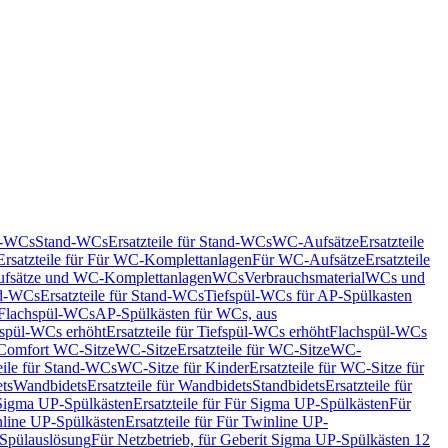
nd-WCs
Stand-WCs
Ersatzteile für Stand-WCs
WC-Aufsätze
Ersatzteile
Ersatzteile für Für WC-Komplettanlagen
Für WC-Aufsätze
Ersatzteile
fsätze und WC-Komplettanlagen
WCs
Verbrauchsmaterial
WCs und
d-WCs
Ersatzteile für Stand-WCs
Tiefspül-WCs für AP-Spülkasten
r Flachspül-WCs
AP-Spülkästen für WCs, aus
fspül-WCs erhöht
Ersatzteile für Tiefspül-WCs erhöht
Flachspül-WCs
r Comfort WC-Sitze
WC-Sitze
Ersatzteile für WC-Sitze
WC-
eile für Stand-WCs
WC-Sitze für Kinder
Ersatzteile für WC-Sitze für
ts
Wandbidets
Ersatzteile für Wandbidets
Standbidets
Ersatzteile für
Sigma UP-Spülkästen
Ersatzteile für Für Sigma UP-Spülkästen
Für
line UP-Spülkästen
Ersatzteile für Für Twinline UP-
 Spülauslösung
Für Netzbetrieb, für Geberit Sigma UP-Spülkästen 12