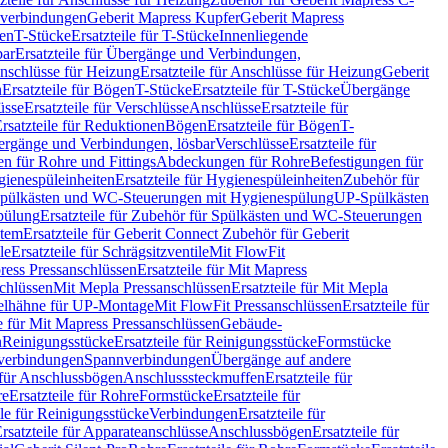
hverbindungen
Geberit Mapress Kupfer
Geberit Mapress
gen
T-Stücke
Ersatzteile für T-Stücke
Innenliegende
bar
Ersatzteile für Übergänge und Verbindungen,
nschlüsse für Heizung
Ersatzteile für Anschlüsse für Heizung
Geberit
n
Ersatzteile für Bögen
T-Stücke
Ersatzteile für T-Stücke
Übergänge
üsse
Ersatzteile für Verschlüsse
Anschlüsse
Ersatzteile für
rsatzteile für Reduktionen
Bögen
Ersatzteile für Bögen
T-
bergänge und Verbindungen, lösbar
Verschlüsse
Ersatzteile für
n für Rohre und Fittings
Abdeckungen für Rohre
Befestigungen für
ienespüleinheiten
Ersatzteile für Hygienespüleinheiten
Zubehör für
r Spülkästen und WC-Steuerungen mit Hygienespülung
UP-Spülkästen
pülung
Ersatzteile für Zubehör für Spülkästen und WC-Steuerungen
stem
Ersatzteile für Geberit Connect Zubehör für Geberit
le
Ersatzteile für Schrägsitzventile
Mit FlowFit
ress Pressanschlüssen
Ersatzteile für Mit Mapress
schlüssen
Mit Mepla Pressanschlüssen
Ersatzteile für Mit Mepla
gelhähne für UP-Montage
Mit FlowFit Pressanschlüssen
Ersatzteile für
le für Mit Mapress Pressanschlüssen
Gebäude-
n
Reinigungsstücke
Ersatzteile für Reinigungsstücke
Formstücke
ckverbindungen
Spannverbindungen
Übergänge auf andere
e für Anschlussbögen
Anschlusssteckmuffen
Ersatzteile für
re
Ersatzteile für Rohre
Formstücke
Ersatzteile für
ile für Reinigungsstücke
Verbindungen
Ersatzteile für
rsatzteile für Apparateanschlüsse
Anschlussbögen
Ersatzteile für