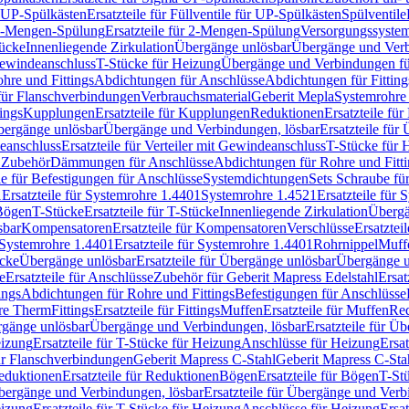
r UP-Spülkästen
Ersatzteile für Füllventile für UP-Spülkästen
Spülventile
-Mengen-Spülung
Ersatzteile für 2-Mengen-Spülung
Versorgungssyste
ücke
Innenliegende Zirkulation
Übergänge unlösbar
Übergänge und Verb
Gewindeanschluss
T-Stücke für Heizung
Übergänge und Verbindungen fü
hre und Fittings
Abdichtungen für Anschlüsse
Abdichtungen für Fitting
für Flanschverbindungen
Verbrauchsmaterial
Geberit Mepla
Systemrohr
tings
Kupplungen
Ersatzteile für Kupplungen
Reduktionen
Ersatzteile fü
Übergänge unlösbar
Übergänge und Verbindungen, lösbar
Ersatzteile fü
deanschluss
Ersatzteile für Verteiler mit Gewindeanschluss
T-Stücke für 
r Zubehör
Dämmungen für Anschlüsse
Abdichtungen für Rohre und Fitti
ile für Befestigungen für Anschlüsse
Systemdichtungen
Sets Schraube fü
1
Ersatzteile für Systemrohre 1.4401
Systemrohre 1.4521
Ersatzteile für
 Bögen
T-Stücke
Ersatzteile für T-Stücke
Innenliegende Zirkulation
Übergä
sbar
Kompensatoren
Ersatzteile für Kompensatoren
Verschlüsse
Ersatztei
Systemrohre 1.4401
Ersatzteile für Systemrohre 1.4401
Rohrnippel
Muff
ücke
Übergänge unlösbar
Ersatzteile für Übergänge unlösbar
Übergänge u
e
Ersatzteile für Anschlüsse
Zubehör für Geberit Mapress Edelstahl
Ersat
ings
Abdichtungen für Rohre und Fittings
Befestigungen für Anschlüsse
re Therm
Fittings
Ersatzteile für Fittings
Muffen
Ersatzteile für Muffen
Re
ergänge unlösbar
Übergänge und Verbindungen, lösbar
Ersatzteile für Ü
eizung
Ersatzteile für T-Stücke für Heizung
Anschlüsse für Heizung
Ersat
ür Flanschverbindungen
Geberit Mapress C-Stahl
Geberit Mapress C-Sta
eduktionen
Ersatzteile für Reduktionen
Bögen
Ersatzteile für Bögen
T-St
ergänge und Verbindungen, lösbar
Ersatzteile für Übergänge und Verb
eizung
Ersatzteile für T-Stücke für Heizung
Anschlüsse für Heizung
Ersat