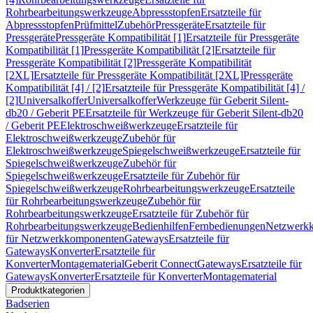
Rohrbearbeitungswerkzeuge
Abpressstopfen
Ersatzteile für
Abpressstopfen
Prüfmittel
Zubehör
Pressgeräte
Ersatzteile für
Pressgeräte
Pressgeräte Kompatibilität [1]
Ersatzteile für Pressgeräte
Kompatibilität [1]
Pressgeräte Kompatibilität [2]
Ersatzteile für
Pressgeräte Kompatibilität [2]
Pressgeräte Kompatibilität
[2XL]
Ersatzteile für Pressgeräte Kompatibilität [2XL]
Pressgeräte
Kompatibilität [4] / [2]
Ersatzteile für Pressgeräte Kompatibilität [4] /
[2]
Universalkoffer
Universalkoffer
Werkzeuge für Geberit Silent-
db20 / Geberit PE
Ersatzteile für Werkzeuge für Geberit Silent-db20
/ Geberit PE
Elektroschweißwerkzeuge
Ersatzteile für
Elektroschweißwerkzeuge
Zubehör für
Elektroschweißwerkzeuge
Spiegelschweißwerkzeuge
Ersatzteile für
Spiegelschweißwerkzeuge
Zubehör für
Spiegelschweißwerkzeuge
Ersatzteile für Zubehör für
Spiegelschweißwerkzeuge
Rohrbearbeitungswerkzeuge
Ersatzteile
für Rohrbearbeitungswerkzeuge
Zubehör für
Rohrbearbeitungswerkzeuge
Ersatzteile für Zubehör für
Rohrbearbeitungswerkzeuge
Bedienhilfen
Fernbedienungen
Netzwerk
für Netzwerkkomponenten
Gateways
Ersatzteile für
Gateways
Konverter
Ersatzteile für
Konverter
Montagematerial
Geberit Connect
Gateways
Ersatzteile für
Gateways
Konverter
Ersatzteile für Konverter
Montagematerial
Produktkategorien
Badserien