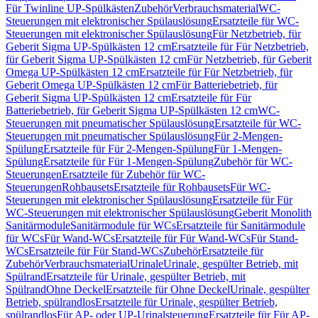
Für Twinline UP-Spülkästen
Zubehör
Verbrauchsmaterial
WC-
Steuerungen mit elektronischer Spülauslösung
Ersatzteile für WC-
Steuerungen mit elektronischer Spülauslösung
Für Netzbetrieb, für
Geberit Sigma UP-Spülkästen 12 cm
Ersatzteile für Für Netzbetrieb,
für Geberit Sigma UP-Spülkästen 12 cm
Für Netzbetrieb, für Geberit
Omega UP-Spülkästen 12 cm
Ersatzteile für Für Netzbetrieb, für
Geberit Omega UP-Spülkästen 12 cm
Für Batteriebetrieb, für
Geberit Sigma UP-Spülkästen 12 cm
Ersatzteile für Für
Batteriebetrieb, für Geberit Sigma UP-Spülkästen 12 cm
WC-
Steuerungen mit pneumatischer Spülauslösung
Ersatzteile für WC-
Steuerungen mit pneumatischer Spülauslösung
Für 2-Mengen-
Spülung
Ersatzteile für Für 2-Mengen-Spülung
Für 1-Mengen-
Spülung
Ersatzteile für Für 1-Mengen-Spülung
Zubehör für WC-
Steuerungen
Ersatzteile für Zubehör für WC-
Steuerungen
Rohbausets
Ersatzteile für Rohbausets
Für WC-
Steuerungen mit elektronischer Spülauslösung
Ersatzteile für Für
WC-Steuerungen mit elektronischer Spülauslösung
Geberit Monolith
Sanitärmodule
Sanitärmodule für WCs
Ersatzteile für Sanitärmodule
für WCs
Für Wand-WCs
Ersatzteile für Für Wand-WCs
Für Stand-
WCs
Ersatzteile für Für Stand-WCs
Zubehör
Ersatzteile für
Zubehör
Verbrauchsmaterial
Urinale
Urinale, gespülter Betrieb, mit
Spülrand
Ersatzteile für Urinale, gespülter Betrieb, mit
Spülrand
Ohne Deckel
Ersatzteile für Ohne Deckel
Urinale, gespülter
Betrieb, spülrandlos
Ersatzteile für Urinale, gespülter Betrieb,
spülrandlos
Für AP- oder UP-Urinalsteuerung
Ersatzteile für Für AP-