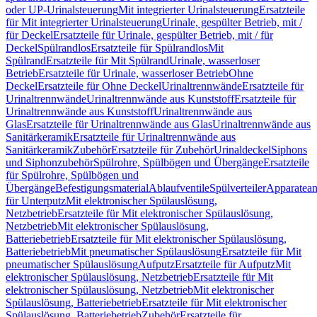
oder UP-Urinalsteuerung
Mit integrierter Urinalsteuerung
Ersatzteile
für Mit integrierter Urinalsteuerung
Urinale, gespülter Betrieb, mit /
für Deckel
Ersatzteile für Urinale, gespülter Betrieb, mit / für
Deckel
Spülrandlos
Ersatzteile für Spülrandlos
Mit
Spülrand
Ersatzteile für Mit Spülrand
Urinale, wasserloser
Betrieb
Ersatzteile für Urinale, wasserloser Betrieb
Ohne
Deckel
Ersatzteile für Ohne Deckel
Urinaltrennwände
Ersatzteile für
Urinaltrennwände
Urinaltrennwände aus Kunststoff
Ersatzteile für
Urinaltrennwände aus Kunststoff
Urinaltrennwände aus
Glas
Ersatzteile für Urinaltrennwände aus Glas
Urinaltrennwände aus
Sanitärkeramik
Ersatzteile für Urinaltrennwände aus
Sanitärkeramik
Zubehör
Ersatzteile für Zubehör
Urinaldeckel
Siphons
und Siphonzubehör
Spülrohre, Spülbögen und Übergänge
Ersatzteile
für Spülrohre, Spülbögen und
Übergänge
Befestigungsmaterial
Ablaufventile
Spülverteiler
Apparatean
für Unterputz
Mit elektronischer Spülauslösung,
Netzbetrieb
Ersatzteile für Mit elektronischer Spülauslösung,
Netzbetrieb
Mit elektronischer Spülauslösung,
Batteriebetrieb
Ersatzteile für Mit elektronischer Spülauslösung,
Batteriebetrieb
Mit pneumatischer Spülauslösung
Ersatzteile für Mit
pneumatischer Spülauslösung
Aufputz
Ersatzteile für Aufputz
Mit
elektronischer Spülauslösung, Netzbetrieb
Ersatzteile für Mit
elektronischer Spülauslösung, Netzbetrieb
Mit elektronischer
Spülauslösung, Batteriebetrieb
Ersatzteile für Mit elektronischer
Spülauslösung, Batteriebetrieb
Zubehör
Ersatzteile für