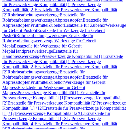
für Presswerkzeuge Kompatibilität [1]
Presswerkzeuge
Kompatibilität [2]
Ersatzteile für Presswerkzeuge Kompatibilität
[2]
Rohrbearbeitungswerkzeuge
Ersatzteile für
Rohrbearbeitungswerkzeuge
Abpressstopfen
Ersatzteile für
Abpressstopfen
Prüfmittel
Zubehör
Ersatzteile für Zubehör
Werkzeuge
für Geberit PushFit
Ersatzteile für Werkzeuge für Geberit
PushFit
Rohrbearbeitungswerkzeuge
Ersatzteile für
Rohrbearbeitungswerkzeuge
Werkzeuge für Geberit
Mepla
Ersatzteile für Werkzeuge für Geberit
Mepla
Handpresswerkzeuge
Ersatzteile für
Handpresswerkzeuge
Presswerkzeuge Kompatibilität [1]
Ersatzteile
für Presswerkzeuge Kompatibilität [1]
Presswerkzeuge
Kompatibilität [2]
Ersatzteile für Presswerkzeuge Kompatibilität
[2]
Rohrbearbeitungswerkzeuge
Ersatzteile für
Rohrbearbeitungswerkzeuge
Abpressstopfen
Ersatzteile für
Abpressstopfen
Prüfmittel
Zubehör
Werkzeuge für Geberit
Mapress
Ersatzteile für Werkzeuge für Geberit
Mapress
Presswerkzeuge Kompatibilität [1]
Ersatzteile für
Presswerkzeuge Kompatibilität [1]
Presswerkzeuge Kompatibilität
[2]
Ersatzteile für Presswerkzeuge Kompatibilität [2]
Presswerkzeuge
Kompatibilität [1] / [2]
Ersatzteile für Presswerkzeuge Kompatibilität
[1] / [2]
Presswerkzeuge Kompatibilität [2XL]
Ersatzteile für
Presswerkzeuge Kompatibilität [2XL]
Presswerkzeuge
Kompatibilität [4]
Ersatzteile für Presswerkzeuge Kompatibilität
[4]
Rohrbearbeitungswerkzeuge
Ersatzteile für