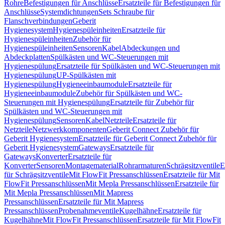
Rohre
Befestigungen für Anschlüsse
Ersatzteile für Befestigungen für
Anschlüsse
Systemdichtungen
Sets Schraube für
Flanschverbindungen
Geberit
Hygienesystem
Hygienespüleinheiten
Ersatzteile für
Hygienespüleinheiten
Zubehör für
Hygienespüleinheiten
Sensoren
Kabel
Abdeckungen und
Abdeckplatten
Spülkästen und WC-Steuerungen mit
Hygienespülung
Ersatzteile für Spülkästen und WC-Steuerungen mit
Hygienespülung
UP-Spülkästen mit
Hygienespülung
Hygieneeinbaumodule
Ersatzteile für
Hygieneeinbaumodule
Zubehör für Spülkästen und WC-
Steuerungen mit Hygienespülung
Ersatzteile für Zubehör für
Spülkästen und WC-Steuerungen mit
Hygienespülung
Sensoren
Kabel
Netzteile
Ersatzteile für
Netzteile
Netzwerkkomponenten
Geberit Connect Zubehör für
Geberit Hygienesystem
Ersatzteile für Geberit Connect Zubehör für
Geberit Hygienesystem
Gateways
Ersatzteile für
Gateways
Konverter
Ersatzteile für
Konverter
Sensoren
Montagematerial
Rohrarmaturen
Schrägsitzventile
E
für Schrägsitzventile
Mit FlowFit Pressanschlüssen
Ersatzteile für Mit
FlowFit Pressanschlüssen
Mit Mepla Pressanschlüssen
Ersatzteile für
Mit Mepla Pressanschlüssen
Mit Mapress
Pressanschlüssen
Ersatzteile für Mit Mapress
Pressanschlüssen
Probenahmeventile
Kugelhähne
Ersatzteile für
Kugelhähne
Mit FlowFit Pressanschlüssen
Ersatzteile für Mit FlowFit