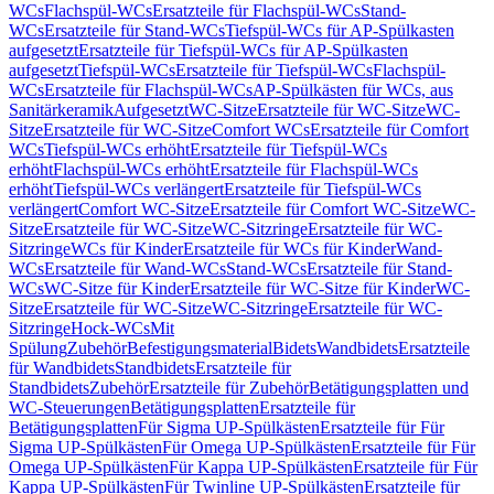
WCs
Flachspül-WCs
Ersatzteile für Flachspül-WCs
Stand-
WCs
Ersatzteile für Stand-WCs
Tiefspül-WCs für AP-Spülkasten
aufgesetzt
Ersatzteile für Tiefspül-WCs für AP-Spülkasten
aufgesetzt
Tiefspül-WCs
Ersatzteile für Tiefspül-WCs
Flachspül-
WCs
Ersatzteile für Flachspül-WCs
AP-Spülkästen für WCs, aus
Sanitärkeramik
Aufgesetzt
WC-Sitze
Ersatzteile für WC-Sitze
WC-
Sitze
Ersatzteile für WC-Sitze
Comfort WCs
Ersatzteile für Comfort
WCs
Tiefspül-WCs erhöht
Ersatzteile für Tiefspül-WCs
erhöht
Flachspül-WCs erhöht
Ersatzteile für Flachspül-WCs
erhöht
Tiefspül-WCs verlängert
Ersatzteile für Tiefspül-WCs
verlängert
Comfort WC-Sitze
Ersatzteile für Comfort WC-Sitze
WC-
Sitze
Ersatzteile für WC-Sitze
WC-Sitzringe
Ersatzteile für WC-
Sitzringe
WCs für Kinder
Ersatzteile für WCs für Kinder
Wand-
WCs
Ersatzteile für Wand-WCs
Stand-WCs
Ersatzteile für Stand-
WCs
WC-Sitze für Kinder
Ersatzteile für WC-Sitze für Kinder
WC-
Sitze
Ersatzteile für WC-Sitze
WC-Sitzringe
Ersatzteile für WC-
Sitzringe
Hock-WCs
Mit
Spülung
Zubehör
Befestigungsmaterial
Bidets
Wandbidets
Ersatzteile
für Wandbidets
Standbidets
Ersatzteile für
Standbidets
Zubehör
Ersatzteile für Zubehör
Betätigungsplatten und
WC-Steuerungen
Betätigungsplatten
Ersatzteile für
Betätigungsplatten
Für Sigma UP-Spülkästen
Ersatzteile für Für
Sigma UP-Spülkästen
Für Omega UP-Spülkästen
Ersatzteile für Für
Omega UP-Spülkästen
Für Kappa UP-Spülkästen
Ersatzteile für Für
Kappa UP-Spülkästen
Für Twinline UP-Spülkästen
Ersatzteile für