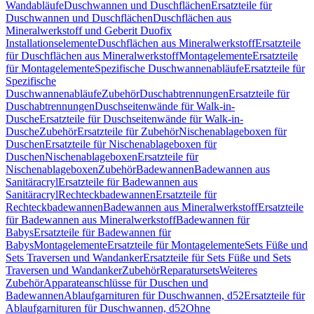
Wandabläufe
Duschwannen und Duschflächen
Ersatzteile für
Duschwannen und Duschflächen
Duschflächen aus
Mineralwerkstoff und Geberit Duofix
Installationselemente
Duschflächen aus Mineralwerkstoff
Ersatzteile
für Duschflächen aus Mineralwerkstoff
Montagelemente
Ersatzteile
für Montagelemente
Spezifische Duschwannenabläufe
Ersatzteile für
Spezifische
Duschwannenabläufe
Zubehör
Duschabtrennungen
Ersatzteile für
Duschabtrennungen
Duschseitenwände für Walk-in-
Dusche
Ersatzteile für Duschseitenwände für Walk-in-
Dusche
Zubehör
Ersatzteile für Zubehör
Nischenablageboxen für
Duschen
Ersatzteile für Nischenablageboxen für
Duschen
Nischenablageboxen
Ersatzteile für
Nischenablageboxen
Zubehör
Badewannen
Badewannen aus
Sanitäracryl
Ersatzteile für Badewannen aus
Sanitäracryl
Rechteckbadewannen
Ersatzteile für
Rechteckbadewannen
Badewannen aus Mineralwerkstoff
Ersatzteile
für Badewannen aus Mineralwerkstoff
Badewannen für
Babys
Ersatzteile für Badewannen für
Babys
Montagelemente
Ersatzteile für Montagelemente
Sets Füße und
Sets Traversen und Wandanker
Ersatzteile für Sets Füße und Sets
Traversen und Wandanker
Zubehör
Reparatursets
Weiteres
Zubehör
Apparateanschlüsse für Duschen und
Badewannen
Ablaufgarnituren für Duschwannen, d52
Ersatzteile für
Ablaufgarnituren für Duschwannen, d52
Ohne