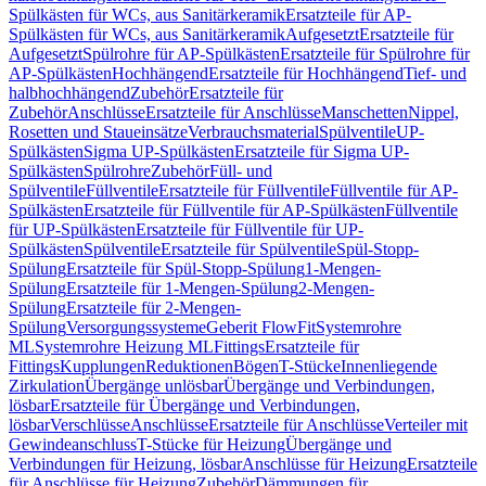
Spülkästen für WCs, aus Sanitärkeramik
Ersatzteile für AP-
Spülkästen für WCs, aus Sanitärkeramik
Aufgesetzt
Ersatzteile für
Aufgesetzt
Spülrohre für AP-Spülkästen
Ersatzteile für Spülrohre für
AP-Spülkästen
Hochhängend
Ersatzteile für Hochhängend
Tief- und
halbhochhängend
Zubehör
Ersatzteile für
Zubehör
Anschlüsse
Ersatzteile für Anschlüsse
Manschetten
Nippel,
Rosetten und Staueinsätze
Verbrauchsmaterial
Spülventile
UP-
Spülkästen
Sigma UP-Spülkästen
Ersatzteile für Sigma UP-
Spülkästen
Spülrohre
Zubehör
Füll- und
Spülventile
Füllventile
Ersatzteile für Füllventile
Füllventile für AP-
Spülkästen
Ersatzteile für Füllventile für AP-Spülkästen
Füllventile
für UP-Spülkästen
Ersatzteile für Füllventile für UP-
Spülkästen
Spülventile
Ersatzteile für Spülventile
Spül-Stopp-
Spülung
Ersatzteile für Spül-Stopp-Spülung
1-Mengen-
Spülung
Ersatzteile für 1-Mengen-Spülung
2-Mengen-
Spülung
Ersatzteile für 2-Mengen-
Spülung
Versorgungssysteme
Geberit FlowFit
Systemrohre
ML
Systemrohre Heizung ML
Fittings
Ersatzteile für
Fittings
Kupplungen
Reduktionen
Bögen
T-Stücke
Innenliegende
Zirkulation
Übergänge unlösbar
Übergänge und Verbindungen,
lösbar
Ersatzteile für Übergänge und Verbindungen,
lösbar
Verschlüsse
Anschlüsse
Ersatzteile für Anschlüsse
Verteiler mit
Gewindeanschluss
T-Stücke für Heizung
Übergänge und
Verbindungen für Heizung, lösbar
Anschlüsse für Heizung
Ersatzteile
für Anschlüsse für Heizung
Zubehör
Dämmungen für