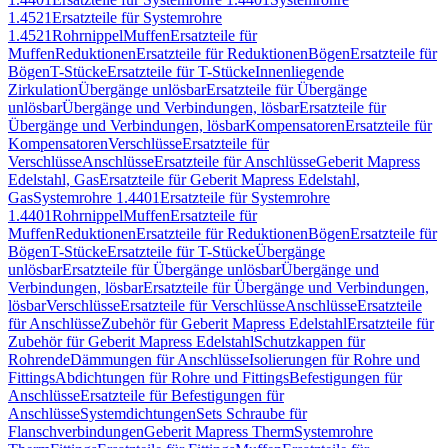
1.4521
Ersatzteile für Systemrohre
1.4521
Rohrnippel
Muffen
Ersatzteile für
Muffen
Reduktionen
Ersatzteile für Reduktionen
Bögen
Ersatzteile für
Bögen
T-Stücke
Ersatzteile für T-Stücke
Innenliegende
Zirkulation
Übergänge unlösbar
Ersatzteile für Übergänge
unlösbar
Übergänge und Verbindungen, lösbar
Ersatzteile für
Übergänge und Verbindungen, lösbar
Kompensatoren
Ersatzteile für
Kompensatoren
Verschlüsse
Ersatzteile für
Verschlüsse
Anschlüsse
Ersatzteile für Anschlüsse
Geberit Mapress
Edelstahl, Gas
Ersatzteile für Geberit Mapress Edelstahl,
Gas
Systemrohre 1.4401
Ersatzteile für Systemrohre
1.4401
Rohrnippel
Muffen
Ersatzteile für
Muffen
Reduktionen
Ersatzteile für Reduktionen
Bögen
Ersatzteile für
Bögen
T-Stücke
Ersatzteile für T-Stücke
Übergänge
unlösbar
Ersatzteile für Übergänge unlösbar
Übergänge und
Verbindungen, lösbar
Ersatzteile für Übergänge und Verbindungen,
lösbar
Verschlüsse
Ersatzteile für Verschlüsse
Anschlüsse
Ersatzteile
für Anschlüsse
Zubehör für Geberit Mapress Edelstahl
Ersatzteile für
Zubehör für Geberit Mapress Edelstahl
Schutzkappen für
Rohrende
Dämmungen für Anschlüsse
Isolierungen für Rohre und
Fittings
Abdichtungen für Rohre und Fittings
Befestigungen für
Anschlüsse
Ersatzteile für Befestigungen für
Anschlüsse
Systemdichtungen
Sets Schraube für
Flanschverbindungen
Geberit Mapress Therm
Systemrohre