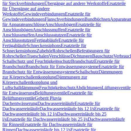
für Steckverbindungen
Übergänge auf andere Werkstoffe
Ersatzteile
für Übergänge auf andere
Werkstoffe
Gewindeverbindungen
Ersatzteile für
Gewindeverbindungen
Flanschverbindungen
Bundbüchsen
Apparatean
für Apparateanschlüsse
Anschlussbögen
Ersatzteile für
Anschlussbögen
Anschlussmuffen
Ersatzteile für
Anschlussmuffen
Anschlussstutzen
Ersatzteile für
Anschlussstutzen
Fertigabläufe
Ersatzteile für
Fertigabläufe
Schneckensiphons
Ersatzteile für
Schneckensiphons
Zubehör
Rohrschellen
Befestigungen für
Rohrschellen
Tragschalen
Verschlüsse
Dichtungen
Bauschutze
Verbrauc
Schallschutz und Feuchtigkeitsschutz
Brandschutz
Ersatzteile für
Brandschutz
Brandschutz für Entwässerungssysteme
Ersatzteile für
Brandschutz für Entwässerungssysteme
Schallschutz
Dämmungen
zur Körperschallentkopplung
Dämmungen zur
Körperschallentkopplung und
Luftschalldämmung
Feuchtigkeitsschutz
Abdichtungen
Lüftungsventile
für Entwässerung
Belüftungsventile
Ersatzteile für
Belüftungsventile
Geberit Pluvia
Dachentwässerung
Dachwassereinläufe
Ersatzteile für
Dachwassereinläufe
Dachwassereinläufe bis 12 l/s
Ersatzteile für
Dachwassereinläufe bis 12 l/s
Dachwassereinläufe bis 25
l/s
Ersatzteile für Dachwassereinläufe bis 25 l/s
Dachwassereinläufe
für Rinnen
Ersatzteile für Dachwassereinläufe für
Rinnen
Dachwassereinläufe bis 12 l/s
Ersatzteile für