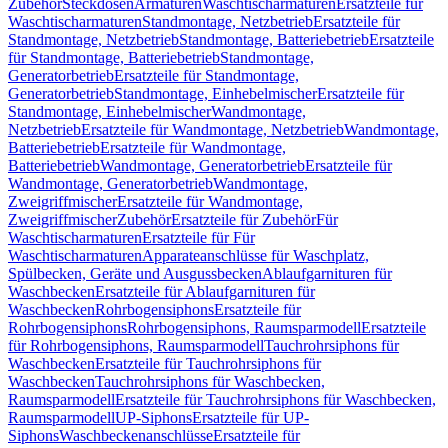
Zubehör
Steckdosen
Armaturen
Waschtischarmaturen
Ersatzteile für
Waschtischarmaturen
Standmontage, Netzbetrieb
Ersatzteile für
Standmontage, Netzbetrieb
Standmontage, Batteriebetrieb
Ersatzteile
für Standmontage, Batteriebetrieb
Standmontage,
Generatorbetrieb
Ersatzteile für Standmontage,
Generatorbetrieb
Standmontage, Einhebelmischer
Ersatzteile für
Standmontage, Einhebelmischer
Wandmontage,
Netzbetrieb
Ersatzteile für Wandmontage, Netzbetrieb
Wandmontage,
Batteriebetrieb
Ersatzteile für Wandmontage,
Batteriebetrieb
Wandmontage, Generatorbetrieb
Ersatzteile für
Wandmontage, Generatorbetrieb
Wandmontage,
Zweigriffmischer
Ersatzteile für Wandmontage,
Zweigriffmischer
Zubehör
Ersatzteile für Zubehör
Für
Waschtischarmaturen
Ersatzteile für Für
Waschtischarmaturen
Apparateanschlüsse für Waschplatz,
Spülbecken, Geräte und Ausgussbecken
Ablaufgarnituren für
Waschbecken
Ersatzteile für Ablaufgarnituren für
Waschbecken
Rohrbogensiphons
Ersatzteile für
Rohrbogensiphons
Rohrbogensiphons, Raumsparmodell
Ersatzteile
für Rohrbogensiphons, Raumsparmodell
Tauchrohrsiphons für
Waschbecken
Ersatzteile für Tauchrohrsiphons für
Waschbecken
Tauchrohrsiphons für Waschbecken,
Raumsparmodell
Ersatzteile für Tauchrohrsiphons für Waschbecken,
Raumsparmodell
UP-Siphons
Ersatzteile für UP-
Siphons
Waschbeckenanschlüsse
Ersatzteile für