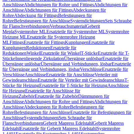
Anschlüsse
Abdichtungen für Rohre und Fittings
Abdichtungen für
Anschlüsse
Abdichtungen für Fittings
Abdeckungen für
Rohre
Abdeckung für Fittings
Befestigungen für
Rohre
Befestigungen für Anschlüsse
Systemdichtungen
Sets Schraube
für Flanschverbindungen
Verbrauchsmaterial
Geberit
Mepla
Systemrohre ML
Ersatzteile für Systemrohre ML
Systemrohre
Heizung ML
Ersatzteile für Systemrohre Heizung
ML
Fittings
Ersatzteile für Fittings
Kupplungen
Ersatzteile für
Kupplungen
Reduktionen
Ersatzteile für
Reduktionen
Winkel
Ersatzteile für Winkel
T-Stücke
Ersatzteile für T-
Stücke
Innenliegende Zirkulation
Übergänge unlösbar
Ersatzteile für
Übergänge unlösbar
Übergänge und Verbindungen, lösbar
Ersatzteile
für Übergänge und Verbindungen, lösbar
Verschlüsse
Ersatzteile für
Verschlüsse
Anschlüsse
Ersatzteile für Anschlüsse
Verteiler mit
Gewindeanschluss
Ersatzteile für Verteiler mit Gewindeanschluss
T-
Stücke für Heizung
Ersatzteile für T-Stücke für Heizung
Anschlüsse
für Heizung
Ersatzteile für Anschlüsse für
Heizung
Zubehör
Ersatzteile für Zubehör
Dämmungen für
Anschlüsse
Abdichtungen für Rohre und Fittings
Abdichtungen für
Anschlüsse
Abdeckungen für Rohre
Befestigungen für
Rohre
Befestigungen für Anschlüsse
Ersatzteile für Befestigungen für
Anschlüsse
Systemdichtungen
Sets Schraube für
Flanschverbindungen
Geberit Mapress Edelstahl
Geberit Mapress
Edelstahl
Ersatzteile für Geberit Mapress Edelstahl
Systemrohre
1.4401
Ersatzteile für Systemrohre 1.4401
Systemrohre