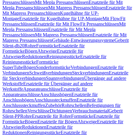
Pressanschlüssen
Mit Mepla Pressanschlüssen
Ersatzteile für Mit
Mepla Pressanschlüssen
Mit Mapress Pressanschlüssen
Ersatzteile für
Mit Mapress Pressanschlüssen
Kugelhähne für UP-
Montage
Ersatzteile für Kugelhähne für UP-Montage
Mit FlowFit
Pressanschlüssen
Ersatzteile für Mit FlowFit Pressanschlüssen
Mit
Mepla Pressanschlüssen
Ersatzteile für Mit Mepla
Pressanschlüssen
Mit Mapress Pressanschlüssen
Ersatzteile für Mit
Mapress Pressanschlüssen
Gebäude-Entwässerungssysteme
Geberit
Silent-db20
Rohre
Formstücke
Ersatzteile für
Formstücke
Bögen
Abzweige
Ersatzteile für
Abzweige
Reduktionen
Reinigungsstücke
Ersatzteile für
Reinigungsstücke
Formstücke
SuperTube
Bögen
Sonderformstücke
Verbindungen
Ersatzteile für
Verbindungen
Schweißverbindungen
Steckverbindungen
Ersatzteile
für Steckverbindungen
Spannverbindungen
Übergänge auf andere
Werkstoffe
Ersatzteile für Übergänge auf andere
Werkstoffe
Apparateanschlüsse
Ersatzteile für
Apparateanschlüsse
Anschlussbögen
Ersatzteile für
Anschlussbögen
Anschlusssteckmuffen
Ersatzteile für
Anschlusssteckmuffen
Zubehör
Rohrschellen
Befestigungen für
Rohrschellen
Verschlüsse
Dichtungen
Verbrauchsmaterial
Geberit
Silent-PP
Rohre
Ersatzteile für Rohre
Formstücke
Ersatzteile für
Formstücke
Bögen
Ersatzteile für Bögen
Abzweige
Ersatzteile für
Abzweige
Reduktionen
Ersatzteile für
Reduktionen
Reinigungsstücke
Ersatzteile für