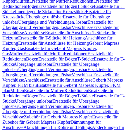
Kupfer
Muffen
Ersatzteile für Muffen
Reduktionen
Ersatzteile für
Reduktionen
Bögen
Ersatzteile für Bögen
T-Stücke
Ersatzteile für T-
Stücke
Innenliegende Zirkulation
Kreuzstücke
Ersatzteile für
Kreuzstücke
Übergänge unlösbar
Ersatzteile für Übergänge
unlösbar
Übergänge und Verbindungen, lösbar
Ersatzteile für
Übergänge und Verbindungen, lösbar
Verschlüsse
Ersatzteile für
Verschlüsse
Anschlüsse
Ersatzteile für Anschlüsse
T-Stücke für
Heizung
Ersatzteile für T-Stücke für Heizung
Anschlüsse für
Heizung
Ersatzteile für Anschlüsse für Heizung
Geberit Mapress
Kupfer, Gas
Ersatzteile für Geberit Mapress Kupfer,
Gas
Muffen
Ersatzteile für Muffen
Reduktionen
Ersatzteile für
Reduktionen
Bögen
Ersatzteile für Bögen
T-Stücke
Ersatzteile für T-
Stücke
Übergänge unlösbar
Ersatzteile für Übergänge
unlösbar
Übergänge und Verbindungen, lösbar
Ersatzteile für
Übergänge und Verbindungen, lösbar
Verschlüsse
Ersatzteile für
Verschlüsse
Anschlüsse
Ersatzteile für Anschlüsse
Geberit Mapress
Kupfer, FKM blau
Ersatzteile für Geberit Mapress Kupfer, FKM
blau
Muffen
Ersatzteile für Muffen
Reduktionen
Ersatzteile für
Reduktionen
Bögen
Ersatzteile für Bögen
T-Stücke
Ersatzteile für T-
Stücke
Übergänge unlösbar
Ersatzteile für Übergänge
unlösbar
Übergänge und Verbindungen, lösbar
Ersatzteile für
Übergänge und Verbindungen, lösbar
Verschlüsse
Ersatzteile für
Verschlüsse
Zubehör für Geberit Mapress Kupfer
Ersatzteile für
Zubehör für Geberit Mapress Kupfer
Dämmungen für
Anschlüsse
Abdichtungen für Rohre und Fittings
Abdeckungen für