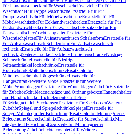
für Waschtischunterschränke
Für Handwaschbecken
Ersatzteile für
Für Handwaschbecken
Für Waschtische
Ersatzteile für Für
Waschtische
Für Doppelwaschtische
Ersatzteile für Für
Doppelwaschtische
Für Möbelwaschtische
Ersatzteile für Für
Möbelwaschtische
Für Eckhandwaschbecken
Ersatzteile für Für
Eckhandwaschbecken
Für Eckwaschtische
Ersatzteile für Für
Eckwaschtische
Waschtischplatten
Ersatzteile für
Waschtischplatten
Für Aufsatzwaschtisch Schalenform
Ersatzteile für
Für Aufsatzwaschtisch Schalenform
Für Aufsatzwaschtisch
rechteckig
Ersatzteile für Für Aufsatzwaschtisch
rechteckig
Seitenschränke
Ersatzteile für Seitenschränke
Niedrige
Seitenschränke
Ersatzteile für Niedrige
Seitenschränke
Hochschränke
Ersatzteile für
Hochschränke
Mittelhochschränke
Ersatzteile für
Mittelhochschränke
Hängeschränke
Ersatzteile für
Hängeschränke
Weitere Möbel
Ersatzteile für Weitere
Möbel
Wandablagen
Ersatzteile für Wandablagen
Zubehör
Ersatzteile
für Zubehör
Schubladeneinsätze und Ordnungsboxen
Handtuchhalter
und Handtuchhaken
Lichtelemente
Griffe
Sets
Füße
Magnettafeln
Steckdosen
Ersatzteile für Steckdosen
Weiteres
Zubehör
Spiegel und Spiegelschränke
Spiegel
Ersatzteile für
Spiegel
Mit integrierter Beleuchtung
Ersatzteile für Mit integrierter
Beleuchtung
Spiegelschränke
Ersatzteile für Spiegelschränke
Mit
integrierter Beleuchtung
Ersatzteile für Mit integrierter
Beleuchtung
Zubehör
Lichtelemente
Griffe
Weiteres