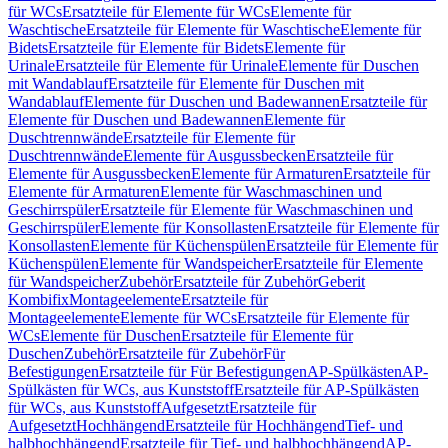
für WCs
Ersatzteile für Elemente für WCs
Elemente für
Waschtische
Ersatzteile für Elemente für Waschtische
Elemente für
Bidets
Ersatzteile für Elemente für Bidets
Elemente für
Urinale
Ersatzteile für Elemente für Urinale
Elemente für Duschen
mit Wandablauf
Ersatzteile für Elemente für Duschen mit
Wandablauf
Elemente für Duschen und Badewannen
Ersatzteile für
Elemente für Duschen und Badewannen
Elemente für
Duschtrennwände
Ersatzteile für Elemente für
Duschtrennwände
Elemente für Ausgussbecken
Ersatzteile für
Elemente für Ausgussbecken
Elemente für Armaturen
Ersatzteile für
Elemente für Armaturen
Elemente für Waschmaschinen und
Geschirrspüler
Ersatzteile für Elemente für Waschmaschinen und
Geschirrspüler
Elemente für Konsollasten
Ersatzteile für Elemente für
Konsollasten
Elemente für Küchenspülen
Ersatzteile für Elemente für
Küchenspülen
Elemente für Wandspeicher
Ersatzteile für Elemente
für Wandspeicher
Zubehör
Ersatzteile für Zubehör
Geberit
Kombifix
Montageelemente
Ersatzteile für
Montageelemente
Elemente für WCs
Ersatzteile für Elemente für
WCs
Elemente für Duschen
Ersatzteile für Elemente für
Duschen
Zubehör
Ersatzteile für Zubehör
Für
Befestigungen
Ersatzteile für Für Befestigungen
AP-Spülkästen
AP-
Spülkästen für WCs, aus Kunststoff
Ersatzteile für AP-Spülkästen
für WCs, aus Kunststoff
Aufgesetzt
Ersatzteile für
Aufgesetzt
Hochhängend
Ersatzteile für Hochhängend
Tief- und
halbhochhängend
Ersatzteile für Tief- und halbhochhängend
AP-