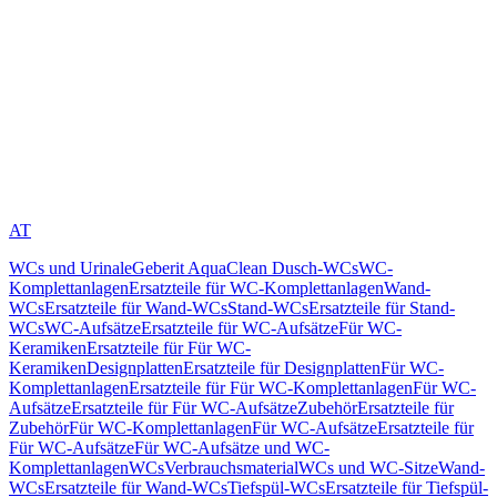
AT
WCs und Urinale
Geberit AquaClean Dusch-WCs
WC-
Komplettanlagen
Ersatzteile für WC-Komplettanlagen
Wand-
WCs
Ersatzteile für Wand-WCs
Stand-WCs
Ersatzteile für Stand-
WCs
WC-Aufsätze
Ersatzteile für WC-Aufsätze
Für WC-
Keramiken
Ersatzteile für Für WC-
Keramiken
Designplatten
Ersatzteile für Designplatten
Für WC-
Komplettanlagen
Ersatzteile für Für WC-Komplettanlagen
Für WC-
Aufsätze
Ersatzteile für Für WC-Aufsätze
Zubehör
Ersatzteile für
Zubehör
Für WC-Komplettanlagen
Für WC-Aufsätze
Ersatzteile für
Für WC-Aufsätze
Für WC-Aufsätze und WC-
Komplettanlagen
WCs
Verbrauchsmaterial
WCs und WC-Sitze
Wand-
WCs
Ersatzteile für Wand-WCs
Tiefspül-WCs
Ersatzteile für Tiefspül-