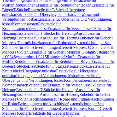
Therm
Fittings
Ersatzteile für Fittings
Muffen
Ersatzteile für
Muffen
Reduktionen
Ersatzteile für Reduktionen
Bögen
Ersatzteile für
Bögen
T-Stücke
Ersatzteile für T-Stücke
Übergänge
unlösbar
Ersatzteile für Übergänge unlösbar
Übergänge und
Verbindungen, lösbar
Ersatzteile für Übergänge und Verbindungen,
lösbar
Kompensatoren
Ersatzteile für
Kompensatoren
Verschlüsse
Ersatzteile für Verschlüsse
T-Stücke für
Heizung
Ersatzteile für T-Stücke für Heizung
Anschlüsse für
Heizung
Ersatzteile für Anschlüsse für Heizung
Zubehör für Geberit
Mapress Therm
Schutzkappen für Rohrende
Systemdichtungen
Sets
Schraube für Flanschverbindungen
Geberit Mapress C-Stahl
Geberit
Mapress C-Stahl
Ersatzteile für Geberit Mapress C-Stahl
Systemrohre
1.0034
Systemrohre 1.0215
Rohrnippel
Muffen
Ersatzteile für
Muffen
Reduktionen
Ersatzteile für Reduktionen
Bögen
Ersatzteile für
Bögen
T-Stücke
Ersatzteile für T-Stücke
Kreuzstücke
Ersatzteile für
Kreuzstücke
Übergänge unlösbar
Ersatzteile für Übergänge
unlösbar
Übergänge und Verbindungen, lösbar
Ersatzteile für
Übergänge und Verbindungen, lösbar
Kompensatoren
Ersatzteile für
Kompensatoren
Verschlüsse
Ersatzteile für Verschlüsse
T-Stücke für
Heizung
Ersatzteile für T-Stücke für Heizung
Anschlüsse für
Heizung
Ersatzteile für Anschlüsse für Heizung
Zubehör für Geberit
Mapress C-Stahl
Abdichtungen für Rohre und Fittings
Abdeckungen
für Rohre
Befestigungen für Anschlüsse
Systemdichtungen
Sets
Schraube für Flanschverbindungen
Geberit Mapress Kupfer
Geberit
Mapress Kupfer
Ersatzteile für Geberit Mapress