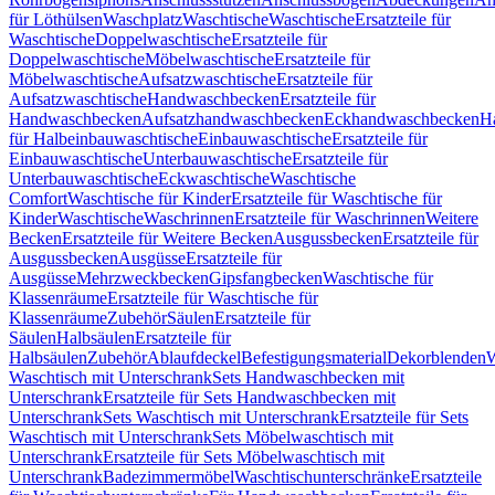
für Löthülsen
Waschplatz
Waschtische
Waschtische
Ersatzteile für
Waschtische
Doppelwaschtische
Ersatzteile für
Doppelwaschtische
Möbelwaschtische
Ersatzteile für
Möbelwaschtische
Aufsatzwaschtische
Ersatzteile für
Aufsatzwaschtische
Handwaschbecken
Ersatzteile für
Handwaschbecken
Aufsatzhandwaschbecken
Eckhandwaschbecken
H
für Halbeinbauwaschtische
Einbauwaschtische
Ersatzteile für
Einbauwaschtische
Unterbauwaschtische
Ersatzteile für
Unterbauwaschtische
Eckwaschtische
Waschtische
Comfort
Waschtische für Kinder
Ersatzteile für Waschtische für
Kinder
Waschtische
Waschrinnen
Ersatzteile für Waschrinnen
Weitere
Becken
Ersatzteile für Weitere Becken
Ausgussbecken
Ersatzteile für
Ausgussbecken
Ausgüsse
Ersatzteile für
Ausgüsse
Mehrzweckbecken
Gipsfangbecken
Waschtische für
Klassenräume
Ersatzteile für Waschtische für
Klassenräume
Zubehör
Säulen
Ersatzteile für
Säulen
Halbsäulen
Ersatzteile für
Halbsäulen
Zubehör
Ablaufdeckel
Befestigungsmaterial
Dekorblenden
W
Waschtisch mit Unterschrank
Sets Handwaschbecken mit
Unterschrank
Ersatzteile für Sets Handwaschbecken mit
Unterschrank
Sets Waschtisch mit Unterschrank
Ersatzteile für Sets
Waschtisch mit Unterschrank
Sets Möbelwaschtisch mit
Unterschrank
Ersatzteile für Sets Möbelwaschtisch mit
Unterschrank
Badezimmermöbel
Waschtischunterschränke
Ersatzteile