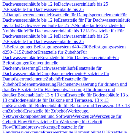
Dachwassereinläufe bis 12 l/s
Dachwassereinläufe bis 25
l/s
Ersatzteile für Dachwassereinläufe bis 25
l/s
Dampfsperrenelemente
Ersatzteile für Dampfsperrenelemente
Für
Dachwassereinläufe bis 12 l/s
Ersatzteile für Für Dachwassereinläufe
bis 12 l/s
Dachwassereinläufe bis 25 l/s
Notüberläufe
Ersatzteile für
Notüberläufe
Für Dachwassereinläufe bis 12 l/s
Ersatzteile für Für
Dachwassereinläufe bis 12 l/s
Dachwassereinläufe bis 25
l/s
Ersatzteile für Dachwassereinläufe bis 25
l/s
Befestigungen
Befestigungssystem d40–200
Befestigungssystem
d250–315
Zubehör
Ersatzteile für Zubehör
Für
Dachwassereinläufe
Ersatzteile für Für Dachwassereinläufe
Für
Befestigungen
Konventionelle
Dachentwässerung
Dachwassereinläufe
Ersatzteile für
Dachwassereinläufe
Dampfsperrenelemente
Ersatzteile für
Dampfsperrenelemente
Zubehör
Ersatzteile für
Zubehör
Bodenentwässerung
Flächenentwässerung für drinnen und
draußen
Ersatzteile für Flächenentwässerung für drinnen und
draußen
Bodenabläufe 13 x 13 cm
Ersatzteile für Bodenabläufe 13 x
13 cm
Bodeneinläufe für Balkone und Terrassen, 13 x 13
cm
Ersatzteile für Bodeneinläufe für Balkone und Terrassen, 13 x 13
cm
Zubehör
Ersatzteile für Zubehör
Werkzeuge,
Netzwerkkomponenten und Software
Werkzeuge
Werkzeuge für
Geberit FlowFit
Ersatzteile für Werkzeuge für Geberit
FlowFit
Handpresswerkzeuge
Ersatzteile für
Handpresswerkzeuge
Presswerkzeuge Kompatibilität [1]
Ersatzteile