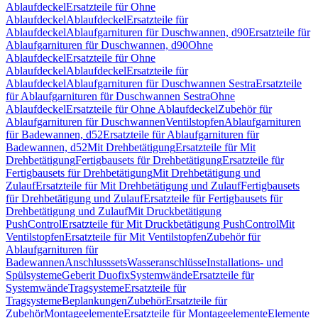
Ablaufdeckel
Ersatzteile für Ohne
Ablaufdeckel
Ablaufdeckel
Ersatzteile für
Ablaufdeckel
Ablaufgarnituren für Duschwannen, d90
Ersatzteile für
Ablaufgarnituren für Duschwannen, d90
Ohne
Ablaufdeckel
Ersatzteile für Ohne
Ablaufdeckel
Ablaufdeckel
Ersatzteile für
Ablaufdeckel
Ablaufgarnituren für Duschwannen Sestra
Ersatzteile
für Ablaufgarnituren für Duschwannen Sestra
Ohne
Ablaufdeckel
Ersatzteile für Ohne Ablaufdeckel
Zubehör für
Ablaufgarnituren für Duschwannen
Ventilstopfen
Ablaufgarnituren
für Badewannen, d52
Ersatzteile für Ablaufgarnituren für
Badewannen, d52
Mit Drehbetätigung
Ersatzteile für Mit
Drehbetätigung
Fertigbausets für Drehbetätigung
Ersatzteile für
Fertigbausets für Drehbetätigung
Mit Drehbetätigung und
Zulauf
Ersatzteile für Mit Drehbetätigung und Zulauf
Fertigbausets
für Drehbetätigung und Zulauf
Ersatzteile für Fertigbausets für
Drehbetätigung und Zulauf
Mit Druckbetätigung
PushControl
Ersatzteile für Mit Druckbetätigung PushControl
Mit
Ventilstopfen
Ersatzteile für Mit Ventilstopfen
Zubehör für
Ablaufgarnituren für
Badewannen
Anschlusssets
Wasseranschlüsse
Installations- und
Spülsysteme
Geberit Duofix
Systemwände
Ersatzteile für
Systemwände
Tragsysteme
Ersatzteile für
Tragsysteme
Beplankungen
Zubehör
Ersatzteile für
Zubehör
Montageelemente
Ersatzteile für Montageelemente
Elemente