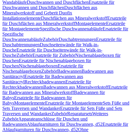
Wandabläufe
Duschwannen und Duschflächen
Ersatzteile für
Duschwannen und Duschflächen
Duschflächen aus
Mineralwerkstoff und Geberit Duofix
Installationselemente
Duschflächen aus Mineralwerkstoff
Ersatzteile
für Duschflächen aus Mineralwerkstoff
Montagelemente
Ersatzteile
für Montagelemente
Spezifische Duschwannenabläufe
Ersatzteile für
Spezifische
Duschwannenabläufe
Zubehör
Duschabtrennungen
Ersatzteile für
Duschabtrennungen
Duschseitenwände für Walk-in-
Dusche
Ersatzteile für Duschseitenwände für Walk-in-
Dusche
Zubehör
Ersatzteile für Zubehör
Nischenablageboxen für
Duschen
Ersatzteile für Nischenablageboxen für
Duschen
Nischenablageboxen
Ersatzteile für
Nischenablageboxen
Zubehör
Badewannen
Badewannen aus
Sanitäracryl
Ersatzteile für Badewannen aus
Sanitäracryl
Rechteckbadewannen
Ersatzteile für
Rechteckbadewannen
Badewannen aus Mineralwerkstoff
Ersatzteile
für Badewannen aus Mineralwerkstoff
Badewannen für
Babys
Ersatzteile für Badewannen für
Babys
Montagelemente
Ersatzteile für Montagelemente
Sets Füße und
Sets Traversen und Wandanker
Ersatzteile für Sets Füße und Sets
Traversen und Wandanker
Zubehör
Reparatursets
Weiteres
Zubehör
Apparateanschlüsse für Duschen und
Badewannen
Ablaufgarnituren für Duschwannen, d52
Ersatzteile für
Ablaufgarnituren für Duschwannen, d52
Ohne