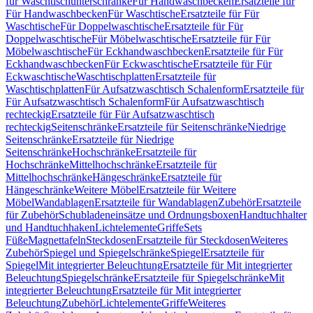
für Waschtischunterschränke
Für Handwaschbecken
Ersatzteile für
Für Handwaschbecken
Für Waschtische
Ersatzteile für Für
Waschtische
Für Doppelwaschtische
Ersatzteile für Für
Doppelwaschtische
Für Möbelwaschtische
Ersatzteile für Für
Möbelwaschtische
Für Eckhandwaschbecken
Ersatzteile für Für
Eckhandwaschbecken
Für Eckwaschtische
Ersatzteile für Für
Eckwaschtische
Waschtischplatten
Ersatzteile für
Waschtischplatten
Für Aufsatzwaschtisch Schalenform
Ersatzteile für
Für Aufsatzwaschtisch Schalenform
Für Aufsatzwaschtisch
rechteckig
Ersatzteile für Für Aufsatzwaschtisch
rechteckig
Seitenschränke
Ersatzteile für Seitenschränke
Niedrige
Seitenschränke
Ersatzteile für Niedrige
Seitenschränke
Hochschränke
Ersatzteile für
Hochschränke
Mittelhochschränke
Ersatzteile für
Mittelhochschränke
Hängeschränke
Ersatzteile für
Hängeschränke
Weitere Möbel
Ersatzteile für Weitere
Möbel
Wandablagen
Ersatzteile für Wandablagen
Zubehör
Ersatzteile
für Zubehör
Schubladeneinsätze und Ordnungsboxen
Handtuchhalter
und Handtuchhaken
Lichtelemente
Griffe
Sets
Füße
Magnettafeln
Steckdosen
Ersatzteile für Steckdosen
Weiteres
Zubehör
Spiegel und Spiegelschränke
Spiegel
Ersatzteile für
Spiegel
Mit integrierter Beleuchtung
Ersatzteile für Mit integrierter
Beleuchtung
Spiegelschränke
Ersatzteile für Spiegelschränke
Mit
integrierter Beleuchtung
Ersatzteile für Mit integrierter
Beleuchtung
Zubehör
Lichtelemente
Griffe
Weiteres