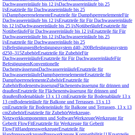
Dachwassereinläufe bis 12 l/s
Dachwassereinläufe bis 25
l/s
Ersatzteile für Dachwassereinläufe bis 25
l/s
Dampfsperrenelemente
Ersatzteile für Dampfsperrenelemente
Für
Dachwassereinläufe bis 12 l/s
Ersatzteile für Für Dachwassereinläufe
bis 12 l/s
Dachwassereinläufe bis 25 l/s
Notüberläufe
Ersatzteile für
Notüberläufe
Für Dachwassereinläufe bis 12 l/s
Ersatzteile für Für
Dachwassereinläufe bis 12 l/s
Dachwassereinläufe bis 25
l/s
Ersatzteile für Dachwassereinläufe bis 25
l/s
Befestigungen
Befestigungssystem d40–200
Befestigungssystem
d250–315
Zubehör
Ersatzteile für Zubehör
Für
Dachwassereinläufe
Ersatzteile für Für Dachwassereinläufe
Für
Befestigungen
Konventionelle
Dachentwässerung
Dachwassereinläufe
Ersatzteile für
Dachwassereinläufe
Dampfsperrenelemente
Ersatzteile für
Dampfsperrenelemente
Zubehör
Ersatzteile für
Zubehör
Bodenentwässerung
Flächenentwässerung für drinnen und
draußen
Ersatzteile für Flächenentwässerung für drinnen und
draußen
Bodenabläufe 13 x 13 cm
Ersatzteile für Bodenabläufe 13 x
13 cm
Bodeneinläufe für Balkone und Terrassen, 13 x 13
cm
Ersatzteile für Bodeneinläufe für Balkone und Terrassen, 13 x 13
cm
Zubehör
Ersatzteile für Zubehör
Werkzeuge,
Netzwerkkomponenten und Software
Werkzeuge
Werkzeuge für
Geberit FlowFit
Ersatzteile für Werkzeuge für Geberit
FlowFit
Handpresswerkzeuge
Ersatzteile für
Handpresswerkzeuge
Presswerkzeuge Kompatibilität [1]
Ersatzteile