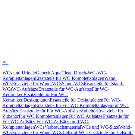
AT
WCs und Urinale
Geberit AquaClean Dusch-WCs
WC-
Komplettanlagen
Ersatzteile für WC-Komplettanlagen
Wand-
WCs
Ersatzteile für Wand-WCs
Stand-WCs
Ersatzteile für Stand-
WCs
WC-Aufsätze
Ersatzteile für WC-Aufsätze
Für WC-
Keramiken
Ersatzteile für Für WC-
Keramiken
Designplatten
Ersatzteile für Designplatten
Für WC-
Komplettanlagen
Ersatzteile für Für WC-Komplettanlagen
Für WC-
Aufsätze
Ersatzteile für Für WC-Aufsätze
Zubehör
Ersatzteile für
Zubehör
Für WC-Komplettanlagen
Für WC-Aufsätze
Ersatzteile für
Für WC-Aufsätze
Für WC-Aufsätze und WC-
Komplettanlagen
WCs
Verbrauchsmaterial
WCs und WC-Sitze
Wand-
WCs
Ersatzteile für Wand-WCs
Tiefspül-WCs
Ersatzteile für Tiefspül-