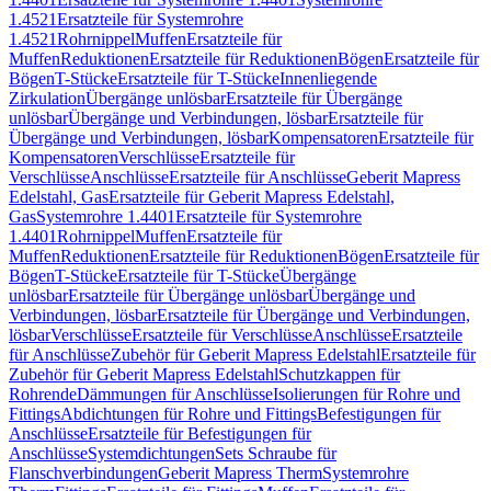
1.4521
Ersatzteile für Systemrohre
1.4521
Rohrnippel
Muffen
Ersatzteile für
Muffen
Reduktionen
Ersatzteile für Reduktionen
Bögen
Ersatzteile für
Bögen
T-Stücke
Ersatzteile für T-Stücke
Innenliegende
Zirkulation
Übergänge unlösbar
Ersatzteile für Übergänge
unlösbar
Übergänge und Verbindungen, lösbar
Ersatzteile für
Übergänge und Verbindungen, lösbar
Kompensatoren
Ersatzteile für
Kompensatoren
Verschlüsse
Ersatzteile für
Verschlüsse
Anschlüsse
Ersatzteile für Anschlüsse
Geberit Mapress
Edelstahl, Gas
Ersatzteile für Geberit Mapress Edelstahl,
Gas
Systemrohre 1.4401
Ersatzteile für Systemrohre
1.4401
Rohrnippel
Muffen
Ersatzteile für
Muffen
Reduktionen
Ersatzteile für Reduktionen
Bögen
Ersatzteile für
Bögen
T-Stücke
Ersatzteile für T-Stücke
Übergänge
unlösbar
Ersatzteile für Übergänge unlösbar
Übergänge und
Verbindungen, lösbar
Ersatzteile für Übergänge und Verbindungen,
lösbar
Verschlüsse
Ersatzteile für Verschlüsse
Anschlüsse
Ersatzteile
für Anschlüsse
Zubehör für Geberit Mapress Edelstahl
Ersatzteile für
Zubehör für Geberit Mapress Edelstahl
Schutzkappen für
Rohrende
Dämmungen für Anschlüsse
Isolierungen für Rohre und
Fittings
Abdichtungen für Rohre und Fittings
Befestigungen für
Anschlüsse
Ersatzteile für Befestigungen für
Anschlüsse
Systemdichtungen
Sets Schraube für
Flanschverbindungen
Geberit Mapress Therm
Systemrohre