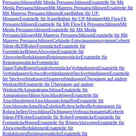
Pressanschlüssen
Mit Mepla Pressanschlüssen
Ersatzteile für Mit
Mepla Pressanschlüssen
Mit Mapress Pressanschlüssen
Ersatzteile für
Mit Mapress Pressanschlüssen
Kugelhähne für UP-
Montage
Ersatzteile für Kugelhähne für UP-Montage
Mit FlowFit
Pressanschlüssen
Ersatzteile für Mit FlowFit Pressanschlüssen
Mit
Mepla Pressanschlüssen
Ersatzteile für Mit Mepla
Pressanschlüssen
Mit Mapress Pressanschlüssen
Ersatzteile für Mit
Mapress Pressanschlüssen
Gebäude-Entwässerungssysteme
Geberit
Silent-db20
Rohre
Formstücke
Ersatzteile für
Formstücke
Bögen
Abzweige
Ersatzteile für
Abzweige
Reduktionen
Reinigungsstücke
Ersatzteile für
Reinigungsstücke
Formstücke
SuperTube
Bögen
Sonderformstücke
Verbindungen
Ersatzteile für
Verbindungen
Schweißverbindungen
Steckverbindungen
Ersatzteile
für Steckverbindungen
Spannverbindungen
Übergänge auf andere
Werkstoffe
Ersatzteile für Übergänge auf andere
Werkstoffe
Apparateanschlüsse
Ersatzteile für
Apparateanschlüsse
Anschlussbögen
Ersatzteile für
Anschlussbögen
Anschlusssteckmuffen
Ersatzteile für
Anschlusssteckmuffen
Zubehör
Rohrschellen
Befestigungen für
Rohrschellen
Verschlüsse
Dichtungen
Verbrauchsmaterial
Geberit
Silent-PP
Rohre
Ersatzteile für Rohre
Formstücke
Ersatzteile für
Formstücke
Bögen
Ersatzteile für Bögen
Abzweige
Ersatzteile für
Abzweige
Reduktionen
Ersatzteile für
Reduktionen
Reinigungsstücke
Ersatzteile für