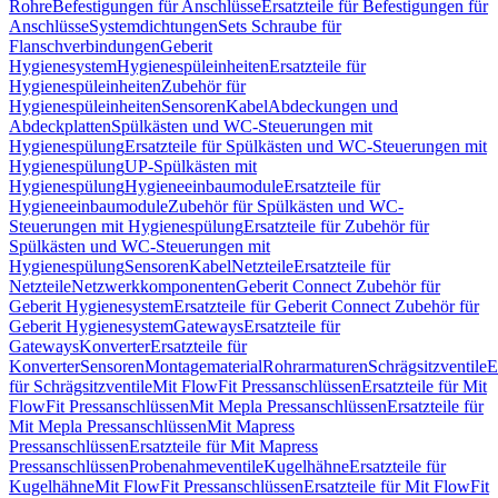
Rohre
Befestigungen für Anschlüsse
Ersatzteile für Befestigungen für
Anschlüsse
Systemdichtungen
Sets Schraube für
Flanschverbindungen
Geberit
Hygienesystem
Hygienespüleinheiten
Ersatzteile für
Hygienespüleinheiten
Zubehör für
Hygienespüleinheiten
Sensoren
Kabel
Abdeckungen und
Abdeckplatten
Spülkästen und WC-Steuerungen mit
Hygienespülung
Ersatzteile für Spülkästen und WC-Steuerungen mit
Hygienespülung
UP-Spülkästen mit
Hygienespülung
Hygieneeinbaumodule
Ersatzteile für
Hygieneeinbaumodule
Zubehör für Spülkästen und WC-
Steuerungen mit Hygienespülung
Ersatzteile für Zubehör für
Spülkästen und WC-Steuerungen mit
Hygienespülung
Sensoren
Kabel
Netzteile
Ersatzteile für
Netzteile
Netzwerkkomponenten
Geberit Connect Zubehör für
Geberit Hygienesystem
Ersatzteile für Geberit Connect Zubehör für
Geberit Hygienesystem
Gateways
Ersatzteile für
Gateways
Konverter
Ersatzteile für
Konverter
Sensoren
Montagematerial
Rohrarmaturen
Schrägsitzventile
E
für Schrägsitzventile
Mit FlowFit Pressanschlüssen
Ersatzteile für Mit
FlowFit Pressanschlüssen
Mit Mepla Pressanschlüssen
Ersatzteile für
Mit Mepla Pressanschlüssen
Mit Mapress
Pressanschlüssen
Ersatzteile für Mit Mapress
Pressanschlüssen
Probenahmeventile
Kugelhähne
Ersatzteile für
Kugelhähne
Mit FlowFit Pressanschlüssen
Ersatzteile für Mit FlowFit