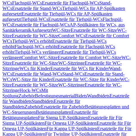
WCs
Flachspül-WCs
Ersatzteile für Flachspül-WCs
Stand-
WCs
Ersatzteile für Stand-WCs
Tiefspül-WCs für AP-Spülkasten
aufgesetzt
Ersatzteile für Tiefspül-WCs für AP-Spülkasten
aufgesetzt
Tiefspül-WCs
Ersatzteile für Tiefspül-WCs
Flachspül-
WCs
Ersatzteile für Flachspül-WCs
AP-Spülkästen für WCs, aus
Sanitärkeramik
Aufgesetzt
WC-Sitze
Ersatzteile für WC-Sitze
WC-
Sitze
Ersatzteile für WC-Sitze
Comfort WCs
Ersatzteile für Comfort
WCs
Tiefspül-WCs erhöht
Ersatzteile für Tiefspül-WCs
erhöht
Flachspül-WCs erhöht
Ersatzteile für Flachspül-WCs
erhöht
Tiefspül-WCs verlängert
Ersatzteile für Tiefspül-WCs
verlängert
Comfort WC-Sitze
Ersatzteile für Comfort WC-Sitze
WC-
Sitze
Ersatzteile für WC-Sitze
WC-Sitzringe
Ersatzteile für WC-
Sitzringe
WCs für Kinder
Ersatzteile für WCs für Kinder
Wand-
WCs
Ersatzteile für Wand-WCs
Stand-WCs
Ersatzteile für Stand-
WCs
WC-Sitze für Kinder
Ersatzteile für WC-Sitze für Kinder
WC-
Sitze
Ersatzteile für WC-Sitze
WC-Sitzringe
Ersatzteile für WC-
Sitzringe
Hock-WCs
Mit
Spülung
Zubehör
Befestigungsmaterial
Bidets
Wandbidets
Ersatzteile
für Wandbidets
Standbidets
Ersatzteile für
Standbidets
Zubehör
Ersatzteile für Zubehör
Betätigungsplatten und
WC-Steuerungen
Betätigungsplatten
Ersatzteile für
Betätigungsplatten
Für Sigma UP-Spülkästen
Ersatzteile für Für
Sigma UP-Spülkästen
Für Omega UP-Spülkästen
Ersatzteile für Für
Omega UP-Spülkästen
Für Kappa UP-Spülkästen
Ersatzteile für Für
Kappa UP-Spülkästen
Für Twinline UP-Spülkästen
Ersatzteile für