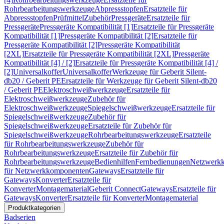
Rohrbearbeitungswerkzeuge
Abpressstopfen
Ersatzteile für
Abpressstopfen
Prüfmittel
Zubehör
Pressgeräte
Ersatzteile für
Pressgeräte
Pressgeräte Kompatibilität [1]
Ersatzteile für Pressgeräte
Kompatibilität [1]
Pressgeräte Kompatibilität [2]
Ersatzteile für
Pressgeräte Kompatibilität [2]
Pressgeräte Kompatibilität
[2XL]
Ersatzteile für Pressgeräte Kompatibilität [2XL]
Pressgeräte
Kompatibilität [4] / [2]
Ersatzteile für Pressgeräte Kompatibilität [4] /
[2]
Universalkoffer
Universalkoffer
Werkzeuge für Geberit Silent-
db20 / Geberit PE
Ersatzteile für Werkzeuge für Geberit Silent-db20
/ Geberit PE
Elektroschweißwerkzeuge
Ersatzteile für
Elektroschweißwerkzeuge
Zubehör für
Elektroschweißwerkzeuge
Spiegelschweißwerkzeuge
Ersatzteile für
Spiegelschweißwerkzeuge
Zubehör für
Spiegelschweißwerkzeuge
Ersatzteile für Zubehör für
Spiegelschweißwerkzeuge
Rohrbearbeitungswerkzeuge
Ersatzteile
für Rohrbearbeitungswerkzeuge
Zubehör für
Rohrbearbeitungswerkzeuge
Ersatzteile für Zubehör für
Rohrbearbeitungswerkzeuge
Bedienhilfen
Fernbedienungen
Netzwerk
für Netzwerkkomponenten
Gateways
Ersatzteile für
Gateways
Konverter
Ersatzteile für
Konverter
Montagematerial
Geberit Connect
Gateways
Ersatzteile für
Gateways
Konverter
Ersatzteile für Konverter
Montagematerial
Produktkategorien
Badserien