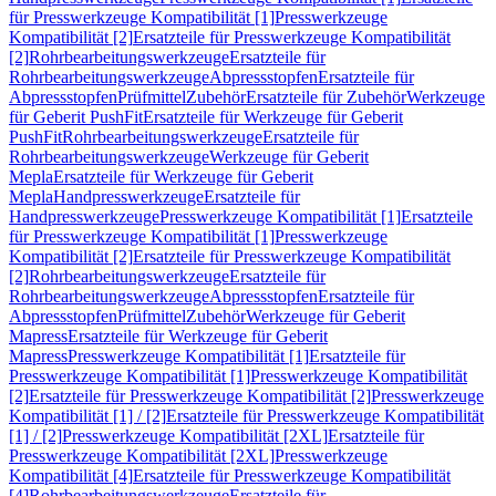
für Presswerkzeuge Kompatibilität [1]
Presswerkzeuge
Kompatibilität [2]
Ersatzteile für Presswerkzeuge Kompatibilität
[2]
Rohrbearbeitungswerkzeuge
Ersatzteile für
Rohrbearbeitungswerkzeuge
Abpressstopfen
Ersatzteile für
Abpressstopfen
Prüfmittel
Zubehör
Ersatzteile für Zubehör
Werkzeuge
für Geberit PushFit
Ersatzteile für Werkzeuge für Geberit
PushFit
Rohrbearbeitungswerkzeuge
Ersatzteile für
Rohrbearbeitungswerkzeuge
Werkzeuge für Geberit
Mepla
Ersatzteile für Werkzeuge für Geberit
Mepla
Handpresswerkzeuge
Ersatzteile für
Handpresswerkzeuge
Presswerkzeuge Kompatibilität [1]
Ersatzteile
für Presswerkzeuge Kompatibilität [1]
Presswerkzeuge
Kompatibilität [2]
Ersatzteile für Presswerkzeuge Kompatibilität
[2]
Rohrbearbeitungswerkzeuge
Ersatzteile für
Rohrbearbeitungswerkzeuge
Abpressstopfen
Ersatzteile für
Abpressstopfen
Prüfmittel
Zubehör
Werkzeuge für Geberit
Mapress
Ersatzteile für Werkzeuge für Geberit
Mapress
Presswerkzeuge Kompatibilität [1]
Ersatzteile für
Presswerkzeuge Kompatibilität [1]
Presswerkzeuge Kompatibilität
[2]
Ersatzteile für Presswerkzeuge Kompatibilität [2]
Presswerkzeuge
Kompatibilität [1] / [2]
Ersatzteile für Presswerkzeuge Kompatibilität
[1] / [2]
Presswerkzeuge Kompatibilität [2XL]
Ersatzteile für
Presswerkzeuge Kompatibilität [2XL]
Presswerkzeuge
Kompatibilität [4]
Ersatzteile für Presswerkzeuge Kompatibilität
[4]
Rohrbearbeitungswerkzeuge
Ersatzteile für