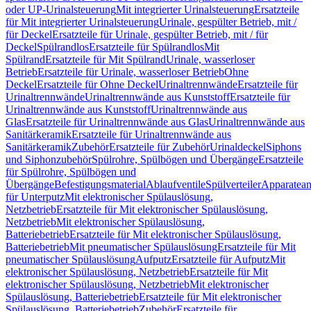
oder UP-Urinalsteuerung
Mit integrierter Urinalsteuerung
Ersatzteile
für Mit integrierter Urinalsteuerung
Urinale, gespülter Betrieb, mit /
für Deckel
Ersatzteile für Urinale, gespülter Betrieb, mit / für
Deckel
Spülrandlos
Ersatzteile für Spülrandlos
Mit
Spülrand
Ersatzteile für Mit Spülrand
Urinale, wasserloser
Betrieb
Ersatzteile für Urinale, wasserloser Betrieb
Ohne
Deckel
Ersatzteile für Ohne Deckel
Urinaltrennwände
Ersatzteile für
Urinaltrennwände
Urinaltrennwände aus Kunststoff
Ersatzteile für
Urinaltrennwände aus Kunststoff
Urinaltrennwände aus
Glas
Ersatzteile für Urinaltrennwände aus Glas
Urinaltrennwände aus
Sanitärkeramik
Ersatzteile für Urinaltrennwände aus
Sanitärkeramik
Zubehör
Ersatzteile für Zubehör
Urinaldeckel
Siphons
und Siphonzubehör
Spülrohre, Spülbögen und Übergänge
Ersatzteile
für Spülrohre, Spülbögen und
Übergänge
Befestigungsmaterial
Ablaufventile
Spülverteiler
Apparatean
für Unterputz
Mit elektronischer Spülauslösung,
Netzbetrieb
Ersatzteile für Mit elektronischer Spülauslösung,
Netzbetrieb
Mit elektronischer Spülauslösung,
Batteriebetrieb
Ersatzteile für Mit elektronischer Spülauslösung,
Batteriebetrieb
Mit pneumatischer Spülauslösung
Ersatzteile für Mit
pneumatischer Spülauslösung
Aufputz
Ersatzteile für Aufputz
Mit
elektronischer Spülauslösung, Netzbetrieb
Ersatzteile für Mit
elektronischer Spülauslösung, Netzbetrieb
Mit elektronischer
Spülauslösung, Batteriebetrieb
Ersatzteile für Mit elektronischer
Spülauslösung, Batteriebetrieb
Zubehör
Ersatzteile für