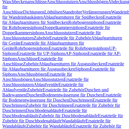
Waschbeckenanschlüsse
Anschlussstutzen
Anschlussbögen
Abdeckung
für
Anschlüsse
Dichtungen
Löthülsen
Standrohre
Verlängerungen
Wandeinb
für Wandeinbaukästen
Ablaufgarnituren für Spülbecken
Ersatzteile
für Ablaufgarnituren für Spülbecken
Rohrbogensiphons
Ersatzteile
für Rohrbogensiphons
Doppelkammersiphons
Ersatzteile für
Doppelkammersiphons
Anschlussstutzen
Ersatzteile für
Anschlussstutzen
Zubehör
Ersatzteile für Zubehör
Ablaufgarnituren
für Geräte
Ersatzteile für Ablaufgarnituren für
Geräte
Rohrbogensiphons
Ersatzteile für Rohrbogensiphons
UP-
Siphons
Ersatzteile für UP-Siphons
AP-Siphons
Ersatzteile für AP-
Siphons
Anschlüsse
Ersatzteile für
Anschlüsse
Zubehör
Ablaufgarnituren für Ausgussbecken
Ersatzteile
für Ablaufgarnituren für Ausgussbecken
Siphons
Ersatzteile für
Siphons
Anschlussbögen
Ersatzteile für
Anschlussbögen
Anschlussstutzen
Ersatzteile für
Anschlussstutzen
Ablaufventile
Ersatzteile für
Ablaufventile
Zubehör
Ersatzteile für Zubehör
Duschen und
Badewannen
Duschen
Bodenentwässerung für Duschen
Ersatzteile
für Bodenentwässerung für Duschen
Duschrinnen
Ersatzteile für
Duschrinnen
Zubehör für Duschrinnen
Ersatzteile für Zubehör für
Duschrinnen
Duschbodenabläufe
Ersatzteile für
Duschbodenabläufe
Zubehör für Duschbodenabläufe
Ersatzteile für
Zubehör für Duschbodenabläufe
Wandabläufe
Ersatzteile für
Wandabläufe
Zubehör für Wandabläufe
Ersatzteile für Zubehör für