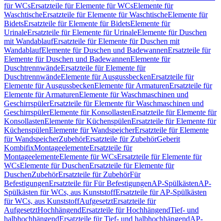
für WCs
Ersatzteile für Elemente für WCs
Elemente für
Waschtische
Ersatzteile für Elemente für Waschtische
Elemente für
Bidets
Ersatzteile für Elemente für Bidets
Elemente für
Urinale
Ersatzteile für Elemente für Urinale
Elemente für Duschen
mit Wandablauf
Ersatzteile für Elemente für Duschen mit
Wandablauf
Elemente für Duschen und Badewannen
Ersatzteile für
Elemente für Duschen und Badewannen
Elemente für
Duschtrennwände
Ersatzteile für Elemente für
Duschtrennwände
Elemente für Ausgussbecken
Ersatzteile für
Elemente für Ausgussbecken
Elemente für Armaturen
Ersatzteile für
Elemente für Armaturen
Elemente für Waschmaschinen und
Geschirrspüler
Ersatzteile für Elemente für Waschmaschinen und
Geschirrspüler
Elemente für Konsollasten
Ersatzteile für Elemente für
Konsollasten
Elemente für Küchenspülen
Ersatzteile für Elemente für
Küchenspülen
Elemente für Wandspeicher
Ersatzteile für Elemente
für Wandspeicher
Zubehör
Ersatzteile für Zubehör
Geberit
Kombifix
Montageelemente
Ersatzteile für
Montageelemente
Elemente für WCs
Ersatzteile für Elemente für
WCs
Elemente für Duschen
Ersatzteile für Elemente für
Duschen
Zubehör
Ersatzteile für Zubehör
Für
Befestigungen
Ersatzteile für Für Befestigungen
AP-Spülkästen
AP-
Spülkästen für WCs, aus Kunststoff
Ersatzteile für AP-Spülkästen
für WCs, aus Kunststoff
Aufgesetzt
Ersatzteile für
Aufgesetzt
Hochhängend
Ersatzteile für Hochhängend
Tief- und
halbhochhängend
Ersatzteile für Tief- und halbhochhängend
AP-