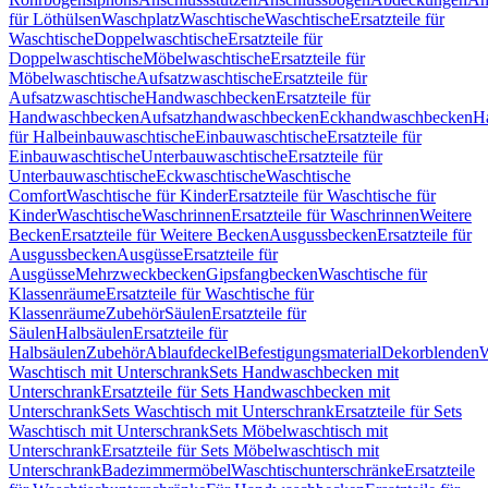
für Löthülsen
Waschplatz
Waschtische
Waschtische
Ersatzteile für
Waschtische
Doppelwaschtische
Ersatzteile für
Doppelwaschtische
Möbelwaschtische
Ersatzteile für
Möbelwaschtische
Aufsatzwaschtische
Ersatzteile für
Aufsatzwaschtische
Handwaschbecken
Ersatzteile für
Handwaschbecken
Aufsatzhandwaschbecken
Eckhandwaschbecken
H
für Halbeinbauwaschtische
Einbauwaschtische
Ersatzteile für
Einbauwaschtische
Unterbauwaschtische
Ersatzteile für
Unterbauwaschtische
Eckwaschtische
Waschtische
Comfort
Waschtische für Kinder
Ersatzteile für Waschtische für
Kinder
Waschtische
Waschrinnen
Ersatzteile für Waschrinnen
Weitere
Becken
Ersatzteile für Weitere Becken
Ausgussbecken
Ersatzteile für
Ausgussbecken
Ausgüsse
Ersatzteile für
Ausgüsse
Mehrzweckbecken
Gipsfangbecken
Waschtische für
Klassenräume
Ersatzteile für Waschtische für
Klassenräume
Zubehör
Säulen
Ersatzteile für
Säulen
Halbsäulen
Ersatzteile für
Halbsäulen
Zubehör
Ablaufdeckel
Befestigungsmaterial
Dekorblenden
W
Waschtisch mit Unterschrank
Sets Handwaschbecken mit
Unterschrank
Ersatzteile für Sets Handwaschbecken mit
Unterschrank
Sets Waschtisch mit Unterschrank
Ersatzteile für Sets
Waschtisch mit Unterschrank
Sets Möbelwaschtisch mit
Unterschrank
Ersatzteile für Sets Möbelwaschtisch mit
Unterschrank
Badezimmermöbel
Waschtischunterschränke
Ersatzteile