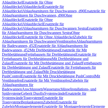
Ablaufdeckel
Ersatzteile für Ohne
Ablaufdeckel
Ablaufdeckel
Ersatzteile für
Ablaufdeckel
Ablaufgarnituren für Duschwannen, d90
Ersatzteile für
Ablaufgarnituren für Duschwannen, d90
Ohne
Ablaufdeckel
Ersatzteile für Ohne
Ablaufdeckel
Ablaufdeckel
Ersatzteile für
Ablaufdeckel
Ablaufgarnituren für Duschwannen Sestra
Ersatzteile
für Ablaufgarnituren für Duschwannen Sestra
Ohne
Ablaufdeckel
Ersatzteile für Ohne Ablaufdeckel
Zubehör für
Ablaufgarnituren für Duschwannen
Ventilstopfen
Ablaufgarnituren
für Badewannen, d52
Ersatzteile für Ablaufgarnituren für
Badewannen, d52
Mit Drehbetätigung
Ersatzteile für Mit
Drehbetätigung
Fertigbausets für Drehbetätigung
Ersatzteile für
Fertigbausets für Drehbetätigung
Mit Drehbetätigung und
Zulauf
Ersatzteile für Mit Drehbetätigung und Zulauf
Fertigbausets
für Drehbetätigung und Zulauf
Ersatzteile für Fertigbausets für
Drehbetätigung und Zulauf
Mit Druckbetätigung
PushControl
Ersatzteile für Mit Druckbetätigung PushControl
Mit
Ventilstopfen
Ersatzteile für Mit Ventilstopfen
Zubehör für
Ablaufgarnituren für
Badewannen
Anschlusssets
Wasseranschlüsse
Installations- und
Spülsysteme
Geberit Duofix
Systemwände
Ersatzteile für
Systemwände
Tragsysteme
Ersatzteile für
Tragsysteme
Beplankungen
Zubehör
Ersatzteile für
Zubehör
Montageelemente
Ersatzteile für Montageelemente
Elemente