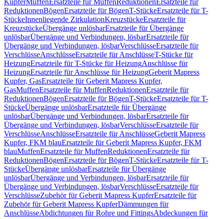
Kupfer
Muffen
Ersatzteile für Muffen
Reduktionen
Ersatzteile für
Reduktionen
Bögen
Ersatzteile für Bögen
T-Stücke
Ersatzteile für T-
Stücke
Innenliegende Zirkulation
Kreuzstücke
Ersatzteile für
Kreuzstücke
Übergänge unlösbar
Ersatzteile für Übergänge
unlösbar
Übergänge und Verbindungen, lösbar
Ersatzteile für
Übergänge und Verbindungen, lösbar
Verschlüsse
Ersatzteile für
Verschlüsse
Anschlüsse
Ersatzteile für Anschlüsse
T-Stücke für
Heizung
Ersatzteile für T-Stücke für Heizung
Anschlüsse für
Heizung
Ersatzteile für Anschlüsse für Heizung
Geberit Mapress
Kupfer, Gas
Ersatzteile für Geberit Mapress Kupfer,
Gas
Muffen
Ersatzteile für Muffen
Reduktionen
Ersatzteile für
Reduktionen
Bögen
Ersatzteile für Bögen
T-Stücke
Ersatzteile für T-
Stücke
Übergänge unlösbar
Ersatzteile für Übergänge
unlösbar
Übergänge und Verbindungen, lösbar
Ersatzteile für
Übergänge und Verbindungen, lösbar
Verschlüsse
Ersatzteile für
Verschlüsse
Anschlüsse
Ersatzteile für Anschlüsse
Geberit Mapress
Kupfer, FKM blau
Ersatzteile für Geberit Mapress Kupfer, FKM
blau
Muffen
Ersatzteile für Muffen
Reduktionen
Ersatzteile für
Reduktionen
Bögen
Ersatzteile für Bögen
T-Stücke
Ersatzteile für T-
Stücke
Übergänge unlösbar
Ersatzteile für Übergänge
unlösbar
Übergänge und Verbindungen, lösbar
Ersatzteile für
Übergänge und Verbindungen, lösbar
Verschlüsse
Ersatzteile für
Verschlüsse
Zubehör für Geberit Mapress Kupfer
Ersatzteile für
Zubehör für Geberit Mapress Kupfer
Dämmungen für
Anschlüsse
Abdichtungen für Rohre und Fittings
Abdeckungen für