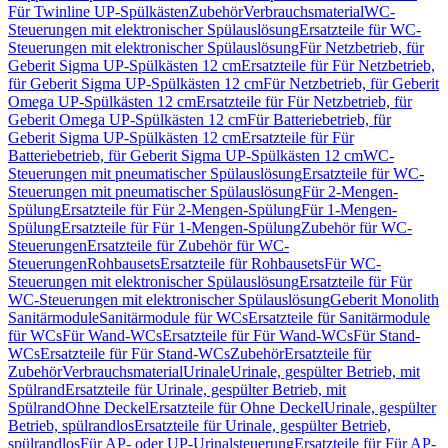
Für Twinline UP-Spülkästen
Zubehör
Verbrauchsmaterial
WC-
Steuerungen mit elektronischer Spülauslösung
Ersatzteile für WC-
Steuerungen mit elektronischer Spülauslösung
Für Netzbetrieb, für
Geberit Sigma UP-Spülkästen 12 cm
Ersatzteile für Für Netzbetrieb,
für Geberit Sigma UP-Spülkästen 12 cm
Für Netzbetrieb, für Geberit
Omega UP-Spülkästen 12 cm
Ersatzteile für Für Netzbetrieb, für
Geberit Omega UP-Spülkästen 12 cm
Für Batteriebetrieb, für
Geberit Sigma UP-Spülkästen 12 cm
Ersatzteile für Für
Batteriebetrieb, für Geberit Sigma UP-Spülkästen 12 cm
WC-
Steuerungen mit pneumatischer Spülauslösung
Ersatzteile für WC-
Steuerungen mit pneumatischer Spülauslösung
Für 2-Mengen-
Spülung
Ersatzteile für Für 2-Mengen-Spülung
Für 1-Mengen-
Spülung
Ersatzteile für Für 1-Mengen-Spülung
Zubehör für WC-
Steuerungen
Ersatzteile für Zubehör für WC-
Steuerungen
Rohbausets
Ersatzteile für Rohbausets
Für WC-
Steuerungen mit elektronischer Spülauslösung
Ersatzteile für Für
WC-Steuerungen mit elektronischer Spülauslösung
Geberit Monolith
Sanitärmodule
Sanitärmodule für WCs
Ersatzteile für Sanitärmodule
für WCs
Für Wand-WCs
Ersatzteile für Für Wand-WCs
Für Stand-
WCs
Ersatzteile für Für Stand-WCs
Zubehör
Ersatzteile für
Zubehör
Verbrauchsmaterial
Urinale
Urinale, gespülter Betrieb, mit
Spülrand
Ersatzteile für Urinale, gespülter Betrieb, mit
Spülrand
Ohne Deckel
Ersatzteile für Ohne Deckel
Urinale, gespülter
Betrieb, spülrandlos
Ersatzteile für Urinale, gespülter Betrieb,
spülrandlos
Für AP- oder UP-Urinalsteuerung
Ersatzteile für Für AP-