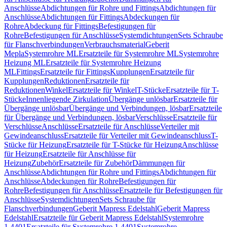
Anschlüsse
Abdichtungen für Rohre und Fittings
Abdichtungen für
Anschlüsse
Abdichtungen für Fittings
Abdeckungen für
Rohre
Abdeckung für Fittings
Befestigungen für
Rohre
Befestigungen für Anschlüsse
Systemdichtungen
Sets Schraube
für Flanschverbindungen
Verbrauchsmaterial
Geberit
Mepla
Systemrohre ML
Ersatzteile für Systemrohre ML
Systemrohre
Heizung ML
Ersatzteile für Systemrohre Heizung
ML
Fittings
Ersatzteile für Fittings
Kupplungen
Ersatzteile für
Kupplungen
Reduktionen
Ersatzteile für
Reduktionen
Winkel
Ersatzteile für Winkel
T-Stücke
Ersatzteile für T-
Stücke
Innenliegende Zirkulation
Übergänge unlösbar
Ersatzteile für
Übergänge unlösbar
Übergänge und Verbindungen, lösbar
Ersatzteile
für Übergänge und Verbindungen, lösbar
Verschlüsse
Ersatzteile für
Verschlüsse
Anschlüsse
Ersatzteile für Anschlüsse
Verteiler mit
Gewindeanschluss
Ersatzteile für Verteiler mit Gewindeanschluss
T-
Stücke für Heizung
Ersatzteile für T-Stücke für Heizung
Anschlüsse
für Heizung
Ersatzteile für Anschlüsse für
Heizung
Zubehör
Ersatzteile für Zubehör
Dämmungen für
Anschlüsse
Abdichtungen für Rohre und Fittings
Abdichtungen für
Anschlüsse
Abdeckungen für Rohre
Befestigungen für
Rohre
Befestigungen für Anschlüsse
Ersatzteile für Befestigungen für
Anschlüsse
Systemdichtungen
Sets Schraube für
Flanschverbindungen
Geberit Mapress Edelstahl
Geberit Mapress
Edelstahl
Ersatzteile für Geberit Mapress Edelstahl
Systemrohre
1.4401
Ersatzteile für Systemrohre 1.4401
Systemrohre