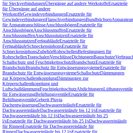
für Steckverbindungen
Übergänge auf andere Werkstoffe
Ersatzteile
für Übergänge auf andere
Werkstoffe
Gewindeverbindungen
Ersatzteile für
Gewindeverbindungen
Flanschverbindungen
Bundbüchsen
Apparatean
für Apparateanschlüsse
Anschlussbögen
Ersatzteile für
Anschlussbögen
Anschlussmuffen
Ersatzteile für
Anschlussmuffen
Anschlussstutzen
Ersatzteile für
Anschlussstutzen
Fertigabläufe
Ersatzteile für
Fertigabläufe
Schneckensiphons
Ersatzteile für
Schneckensiphons
Zubehör
Rohrschellen
Befestigungen für
Rohrschellen
Tragschalen
Verschlüsse
Dichtungen
Bauschutze
Verbrauc
Schallschutz und Feuchtigkeitsschutz
Brandschutz
Ersatzteile für
Brandschutz
Brandschutz für Entwässerungssysteme
Ersatzteile für
Brandschutz für Entwässerungssysteme
Schallschutz
Dämmungen
zur Körperschallentkopplung
Dämmungen zur
Körperschallentkopplung und
Luftschalldämmung
Feuchtigkeitsschutz
Abdichtungen
Lüftungsventile
für Entwässerung
Belüftungsventile
Ersatzteile für
Belüftungsventile
Geberit Pluvia
Dachentwässerung
Dachwassereinläufe
Ersatzteile für
Dachwassereinläufe
Dachwassereinläufe bis 12 l/s
Ersatzteile für
Dachwassereinläufe bis 12 l/s
Dachwassereinläufe bis 25
l/s
Ersatzteile für Dachwassereinläufe bis 25 l/s
Dachwassereinläufe
für Rinnen
Ersatzteile für Dachwassereinläufe für
Rinnen
Dachwassereinläufe bis 12 l/s
Ersatzteile für