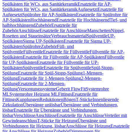
Spülkästen für WCs, aus Sanitärkeramik
Ersatzteile für AP-
Spülkästen für WCs, aus Sanitärkeramik
Aufgesetzt
Ersatzteile für
Aufgesetzt
Spülrohre für AP-Spülkästen
Ersatzteile für Spülrohre für
AP-Spülkästen
Hochhängend
Ersatzteile für Hochhängend
Tief- und
halbhochhängend
Zubehör
Ersatzteile für
Zubehör
Anschlüsse
Ersatzteile für Anschlüsse
Manschetten
Nippel,
Rosetten und Staueinsätze
Verbrauchsmaterial
Spülventile
UP-
Spülkästen
Sigma UP-Spülkästen
Ersatzteile für Sigma UP-
Spülkästen
Spülrohre
Zubehör
Füll- und
Spülventile
Füllventile
Ersatzteile für Füllventile
Füllventile für AP-
Spülkästen
Ersatzteile für Füllventile für AP-Spülkästen
Füllventile
für UP-Spülkästen
Ersatzteile für Füllventile für UP-
Spülkästen
Spülventile
Ersatzteile für Spülventile
Spül-Stopp-
Spülung
Ersatzteile für Spül-Stopp-Spülung
1-Mengen-
Spülung
Ersatzteile für 1-Mengen-Spülung
2-Mengen-
Spülung
Ersatzteile für 2-Mengen-
Spülung
Versorgungssysteme
Geberit FlowFit
Systemrohre
ML
Systemrohre Heizung ML
Fittings
Ersatzteile für
Fittings
Kupplungen
Reduktionen
Bögen
T-Stücke
Innenliegende
Zirkulation
Übergänge unlösbar
Übergänge und Verbindungen,
lösbar
Ersatzteile für Übergänge und Verbindungen,
lösbar
Verschlüsse
Anschlüsse
Ersatzteile für Anschlüsse
Verteiler mit
Gewindeanschluss
T-Stücke für Heizung
Übergänge und
Verbindungen für Heizung, lösbar
Anschlüsse für Heizung
Ersatzteile
für Anschlüsse für Heizung
Zubehör
Dämmungen für