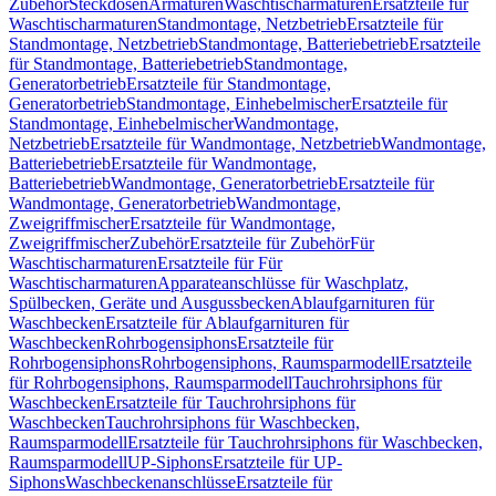
Zubehör
Steckdosen
Armaturen
Waschtischarmaturen
Ersatzteile für
Waschtischarmaturen
Standmontage, Netzbetrieb
Ersatzteile für
Standmontage, Netzbetrieb
Standmontage, Batteriebetrieb
Ersatzteile
für Standmontage, Batteriebetrieb
Standmontage,
Generatorbetrieb
Ersatzteile für Standmontage,
Generatorbetrieb
Standmontage, Einhebelmischer
Ersatzteile für
Standmontage, Einhebelmischer
Wandmontage,
Netzbetrieb
Ersatzteile für Wandmontage, Netzbetrieb
Wandmontage,
Batteriebetrieb
Ersatzteile für Wandmontage,
Batteriebetrieb
Wandmontage, Generatorbetrieb
Ersatzteile für
Wandmontage, Generatorbetrieb
Wandmontage,
Zweigriffmischer
Ersatzteile für Wandmontage,
Zweigriffmischer
Zubehör
Ersatzteile für Zubehör
Für
Waschtischarmaturen
Ersatzteile für Für
Waschtischarmaturen
Apparateanschlüsse für Waschplatz,
Spülbecken, Geräte und Ausgussbecken
Ablaufgarnituren für
Waschbecken
Ersatzteile für Ablaufgarnituren für
Waschbecken
Rohrbogensiphons
Ersatzteile für
Rohrbogensiphons
Rohrbogensiphons, Raumsparmodell
Ersatzteile
für Rohrbogensiphons, Raumsparmodell
Tauchrohrsiphons für
Waschbecken
Ersatzteile für Tauchrohrsiphons für
Waschbecken
Tauchrohrsiphons für Waschbecken,
Raumsparmodell
Ersatzteile für Tauchrohrsiphons für Waschbecken,
Raumsparmodell
UP-Siphons
Ersatzteile für UP-
Siphons
Waschbeckenanschlüsse
Ersatzteile für