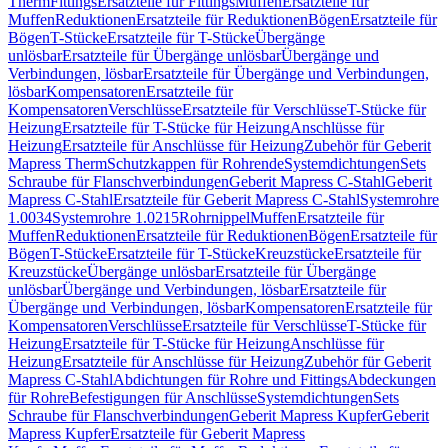
Therm
Fittings
Ersatzteile für Fittings
Muffen
Ersatzteile für
Muffen
Reduktionen
Ersatzteile für Reduktionen
Bögen
Ersatzteile für
Bögen
T-Stücke
Ersatzteile für T-Stücke
Übergänge
unlösbar
Ersatzteile für Übergänge unlösbar
Übergänge und
Verbindungen, lösbar
Ersatzteile für Übergänge und Verbindungen,
lösbar
Kompensatoren
Ersatzteile für
Kompensatoren
Verschlüsse
Ersatzteile für Verschlüsse
T-Stücke für
Heizung
Ersatzteile für T-Stücke für Heizung
Anschlüsse für
Heizung
Ersatzteile für Anschlüsse für Heizung
Zubehör für Geberit
Mapress Therm
Schutzkappen für Rohrende
Systemdichtungen
Sets
Schraube für Flanschverbindungen
Geberit Mapress C-Stahl
Geberit
Mapress C-Stahl
Ersatzteile für Geberit Mapress C-Stahl
Systemrohre
1.0034
Systemrohre 1.0215
Rohrnippel
Muffen
Ersatzteile für
Muffen
Reduktionen
Ersatzteile für Reduktionen
Bögen
Ersatzteile für
Bögen
T-Stücke
Ersatzteile für T-Stücke
Kreuzstücke
Ersatzteile für
Kreuzstücke
Übergänge unlösbar
Ersatzteile für Übergänge
unlösbar
Übergänge und Verbindungen, lösbar
Ersatzteile für
Übergänge und Verbindungen, lösbar
Kompensatoren
Ersatzteile für
Kompensatoren
Verschlüsse
Ersatzteile für Verschlüsse
T-Stücke für
Heizung
Ersatzteile für T-Stücke für Heizung
Anschlüsse für
Heizung
Ersatzteile für Anschlüsse für Heizung
Zubehör für Geberit
Mapress C-Stahl
Abdichtungen für Rohre und Fittings
Abdeckungen
für Rohre
Befestigungen für Anschlüsse
Systemdichtungen
Sets
Schraube für Flanschverbindungen
Geberit Mapress Kupfer
Geberit
Mapress Kupfer
Ersatzteile für Geberit Mapress