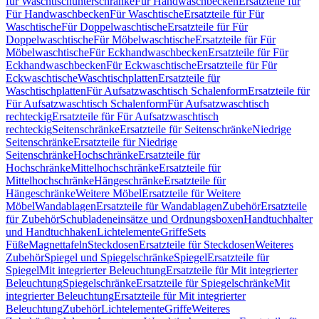
für Waschtischunterschränke
Für Handwaschbecken
Ersatzteile für
Für Handwaschbecken
Für Waschtische
Ersatzteile für Für
Waschtische
Für Doppelwaschtische
Ersatzteile für Für
Doppelwaschtische
Für Möbelwaschtische
Ersatzteile für Für
Möbelwaschtische
Für Eckhandwaschbecken
Ersatzteile für Für
Eckhandwaschbecken
Für Eckwaschtische
Ersatzteile für Für
Eckwaschtische
Waschtischplatten
Ersatzteile für
Waschtischplatten
Für Aufsatzwaschtisch Schalenform
Ersatzteile für
Für Aufsatzwaschtisch Schalenform
Für Aufsatzwaschtisch
rechteckig
Ersatzteile für Für Aufsatzwaschtisch
rechteckig
Seitenschränke
Ersatzteile für Seitenschränke
Niedrige
Seitenschränke
Ersatzteile für Niedrige
Seitenschränke
Hochschränke
Ersatzteile für
Hochschränke
Mittelhochschränke
Ersatzteile für
Mittelhochschränke
Hängeschränke
Ersatzteile für
Hängeschränke
Weitere Möbel
Ersatzteile für Weitere
Möbel
Wandablagen
Ersatzteile für Wandablagen
Zubehör
Ersatzteile
für Zubehör
Schubladeneinsätze und Ordnungsboxen
Handtuchhalter
und Handtuchhaken
Lichtelemente
Griffe
Sets
Füße
Magnettafeln
Steckdosen
Ersatzteile für Steckdosen
Weiteres
Zubehör
Spiegel und Spiegelschränke
Spiegel
Ersatzteile für
Spiegel
Mit integrierter Beleuchtung
Ersatzteile für Mit integrierter
Beleuchtung
Spiegelschränke
Ersatzteile für Spiegelschränke
Mit
integrierter Beleuchtung
Ersatzteile für Mit integrierter
Beleuchtung
Zubehör
Lichtelemente
Griffe
Weiteres