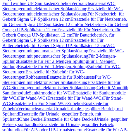
Für Twinline UP-Spülkästen
Zubehör
Verbrauchsmaterial
WC-
Steuerungen mit elektronischer Spülauslösung
Ersatzteile für WC-
Steuerungen mit elektronischer Spülauslösung
Für Netzbetrieb, für
Geberit Sigma UP-Spülkästen 12 cm
Ersatzteile für Für Netzbetrieb,
für Geberit Sigma UP-Spülkästen 12 cm
Für Netzbetrieb, für Geberit
Omega UP-Spülkästen 12 cm
Ersatzteile für Für Netzbetrieb, für
Geberit Omega UP-Spülkästen 12 cm
Für Batteriebetrieb, für
Geberit Sigma UP-Spülkästen 12 cm
Ersatzteile für Für
Batteriebetrieb, für Geberit Sigma UP-Spülkästen 12 cm
WC-
Steuerungen mit pneumatischer Spülauslösung
Ersatzteile für WC-
Steuerungen mit pneumatischer Spülauslösung
Für 2-Mengen-
Spülung
Ersatzteile für Für 2-Mengen-Spülung
Für 1-Mengen-
Spülung
Ersatzteile für Für 1-Mengen-Spülung
Zubehör für WC-
Steuerungen
Ersatzteile für Zubehör für WC-
Steuerungen
Rohbausets
Ersatzteile für Rohbausets
Für WC-
Steuerungen mit elektronischer Spülauslösung
Ersatzteile für Für
WC-Steuerungen mit elektronischer Spülauslösung
Geberit Monolith
Sanitärmodule
Sanitärmodule für WCs
Ersatzteile für Sanitärmodule
für WCs
Für Wand-WCs
Ersatzteile für Für Wand-WCs
Für Stand-
WCs
Ersatzteile für Für Stand-WCs
Zubehör
Ersatzteile für
Zubehör
Verbrauchsmaterial
Urinale
Urinale, gespülter Betrieb, mit
Spülrand
Ersatzteile für Urinale, gespülter Betrieb, mit
Spülrand
Ohne Deckel
Ersatzteile für Ohne Deckel
Urinale, gespülter
Betrieb, spülrandlos
Ersatzteile für Urinale, gespülter Betrieb,
spülrandlos
Für AP- oder UP-Urinalsteuerung
Ersatzteile für Für AP-