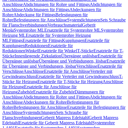
Anschlüsse
Abdichtungen für Rohre und Fittings
Abdichtungen für
Anschlüsse
Abdichtungen für Fittings
Abdeckungen für
Rohre
Abdeckung für Fittings
Befestigungen für
Rohre
Befestigungen für Anschlüsse
Systemdichtungen
Sets Schraube
für Flanschverbindungen
Verbrauchsmaterial
Geberit
Mepla
Systemrohre ML
Ersatzteile für Systemrohre ML
Systemrohre
Heizung ML
Ersatzteile für Systemrohre Heizung
ML
Fittings
Ersatzteile für Fittings
Kupplungen
Ersatzteile für
Kupplungen
Reduktionen
Ersatzteile für
Reduktionen
Winkel
Ersatzteile für Winkel
T-Stücke
Ersatzteile für T-
Stücke
Innenliegende Zirkulation
Übergänge unlösbar
Ersatzteile für
Übergänge unlösbar
Übergänge und Verbindungen, lösbar
Ersatzteile
für Übergänge und Verbindungen, lösbar
Verschlüsse
Ersatzteile für
Verschlüsse
Anschlüsse
Ersatzteile für Anschlüsse
Verteiler mit
Gewindeanschluss
Ersatzteile für Verteiler mit Gewindeanschluss
T-
Stücke für Heizung
Ersatzteile für T-Stücke für Heizung
Anschlüsse
für Heizung
Ersatzteile für Anschlüsse für
Heizung
Zubehör
Ersatzteile für Zubehör
Dämmungen für
Anschlüsse
Abdichtungen für Rohre und Fittings
Abdichtungen für
Anschlüsse
Abdeckungen für Rohre
Befestigungen für
Rohre
Befestigungen für Anschlüsse
Ersatzteile für Befestigungen für
Anschlüsse
Systemdichtungen
Sets Schraube für
Flanschverbindungen
Geberit Mapress Edelstahl
Geberit Mapress
Edelstahl
Ersatzteile für Geberit Mapress Edelstahl
Systemrohre
1.4401
Ersatzteile für Systemrohre 1.4401
Systemrohre