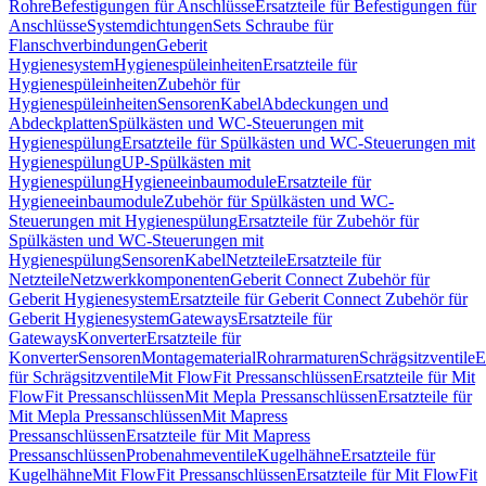
Rohre
Befestigungen für Anschlüsse
Ersatzteile für Befestigungen für
Anschlüsse
Systemdichtungen
Sets Schraube für
Flanschverbindungen
Geberit
Hygienesystem
Hygienespüleinheiten
Ersatzteile für
Hygienespüleinheiten
Zubehör für
Hygienespüleinheiten
Sensoren
Kabel
Abdeckungen und
Abdeckplatten
Spülkästen und WC-Steuerungen mit
Hygienespülung
Ersatzteile für Spülkästen und WC-Steuerungen mit
Hygienespülung
UP-Spülkästen mit
Hygienespülung
Hygieneeinbaumodule
Ersatzteile für
Hygieneeinbaumodule
Zubehör für Spülkästen und WC-
Steuerungen mit Hygienespülung
Ersatzteile für Zubehör für
Spülkästen und WC-Steuerungen mit
Hygienespülung
Sensoren
Kabel
Netzteile
Ersatzteile für
Netzteile
Netzwerkkomponenten
Geberit Connect Zubehör für
Geberit Hygienesystem
Ersatzteile für Geberit Connect Zubehör für
Geberit Hygienesystem
Gateways
Ersatzteile für
Gateways
Konverter
Ersatzteile für
Konverter
Sensoren
Montagematerial
Rohrarmaturen
Schrägsitzventile
E
für Schrägsitzventile
Mit FlowFit Pressanschlüssen
Ersatzteile für Mit
FlowFit Pressanschlüssen
Mit Mepla Pressanschlüssen
Ersatzteile für
Mit Mepla Pressanschlüssen
Mit Mapress
Pressanschlüssen
Ersatzteile für Mit Mapress
Pressanschlüssen
Probenahmeventile
Kugelhähne
Ersatzteile für
Kugelhähne
Mit FlowFit Pressanschlüssen
Ersatzteile für Mit FlowFit