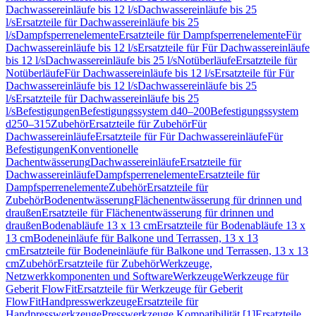
Dachwassereinläufe bis 12 l/s
Dachwassereinläufe bis 25
l/s
Ersatzteile für Dachwassereinläufe bis 25
l/s
Dampfsperrenelemente
Ersatzteile für Dampfsperrenelemente
Für
Dachwassereinläufe bis 12 l/s
Ersatzteile für Für Dachwassereinläufe
bis 12 l/s
Dachwassereinläufe bis 25 l/s
Notüberläufe
Ersatzteile für
Notüberläufe
Für Dachwassereinläufe bis 12 l/s
Ersatzteile für Für
Dachwassereinläufe bis 12 l/s
Dachwassereinläufe bis 25
l/s
Ersatzteile für Dachwassereinläufe bis 25
l/s
Befestigungen
Befestigungssystem d40–200
Befestigungssystem
d250–315
Zubehör
Ersatzteile für Zubehör
Für
Dachwassereinläufe
Ersatzteile für Für Dachwassereinläufe
Für
Befestigungen
Konventionelle
Dachentwässerung
Dachwassereinläufe
Ersatzteile für
Dachwassereinläufe
Dampfsperrenelemente
Ersatzteile für
Dampfsperrenelemente
Zubehör
Ersatzteile für
Zubehör
Bodenentwässerung
Flächenentwässerung für drinnen und
draußen
Ersatzteile für Flächenentwässerung für drinnen und
draußen
Bodenabläufe 13 x 13 cm
Ersatzteile für Bodenabläufe 13 x
13 cm
Bodeneinläufe für Balkone und Terrassen, 13 x 13
cm
Ersatzteile für Bodeneinläufe für Balkone und Terrassen, 13 x 13
cm
Zubehör
Ersatzteile für Zubehör
Werkzeuge,
Netzwerkkomponenten und Software
Werkzeuge
Werkzeuge für
Geberit FlowFit
Ersatzteile für Werkzeuge für Geberit
FlowFit
Handpresswerkzeuge
Ersatzteile für
Handpresswerkzeuge
Presswerkzeuge Kompatibilität [1]
Ersatzteile