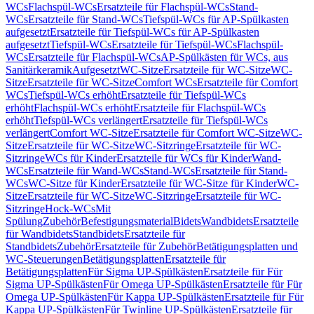
WCs
Flachspül-WCs
Ersatzteile für Flachspül-WCs
Stand-
WCs
Ersatzteile für Stand-WCs
Tiefspül-WCs für AP-Spülkasten
aufgesetzt
Ersatzteile für Tiefspül-WCs für AP-Spülkasten
aufgesetzt
Tiefspül-WCs
Ersatzteile für Tiefspül-WCs
Flachspül-
WCs
Ersatzteile für Flachspül-WCs
AP-Spülkästen für WCs, aus
Sanitärkeramik
Aufgesetzt
WC-Sitze
Ersatzteile für WC-Sitze
WC-
Sitze
Ersatzteile für WC-Sitze
Comfort WCs
Ersatzteile für Comfort
WCs
Tiefspül-WCs erhöht
Ersatzteile für Tiefspül-WCs
erhöht
Flachspül-WCs erhöht
Ersatzteile für Flachspül-WCs
erhöht
Tiefspül-WCs verlängert
Ersatzteile für Tiefspül-WCs
verlängert
Comfort WC-Sitze
Ersatzteile für Comfort WC-Sitze
WC-
Sitze
Ersatzteile für WC-Sitze
WC-Sitzringe
Ersatzteile für WC-
Sitzringe
WCs für Kinder
Ersatzteile für WCs für Kinder
Wand-
WCs
Ersatzteile für Wand-WCs
Stand-WCs
Ersatzteile für Stand-
WCs
WC-Sitze für Kinder
Ersatzteile für WC-Sitze für Kinder
WC-
Sitze
Ersatzteile für WC-Sitze
WC-Sitzringe
Ersatzteile für WC-
Sitzringe
Hock-WCs
Mit
Spülung
Zubehör
Befestigungsmaterial
Bidets
Wandbidets
Ersatzteile
für Wandbidets
Standbidets
Ersatzteile für
Standbidets
Zubehör
Ersatzteile für Zubehör
Betätigungsplatten und
WC-Steuerungen
Betätigungsplatten
Ersatzteile für
Betätigungsplatten
Für Sigma UP-Spülkästen
Ersatzteile für Für
Sigma UP-Spülkästen
Für Omega UP-Spülkästen
Ersatzteile für Für
Omega UP-Spülkästen
Für Kappa UP-Spülkästen
Ersatzteile für Für
Kappa UP-Spülkästen
Für Twinline UP-Spülkästen
Ersatzteile für