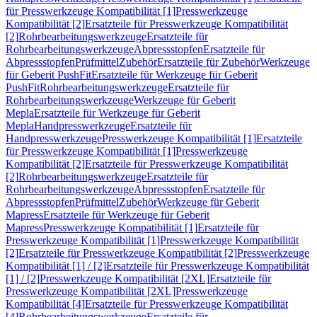
für Presswerkzeuge Kompatibilität [1]
Presswerkzeuge
Kompatibilität [2]
Ersatzteile für Presswerkzeuge Kompatibilität
[2]
Rohrbearbeitungswerkzeuge
Ersatzteile für
Rohrbearbeitungswerkzeuge
Abpressstopfen
Ersatzteile für
Abpressstopfen
Prüfmittel
Zubehör
Ersatzteile für Zubehör
Werkzeuge
für Geberit PushFit
Ersatzteile für Werkzeuge für Geberit
PushFit
Rohrbearbeitungswerkzeuge
Ersatzteile für
Rohrbearbeitungswerkzeuge
Werkzeuge für Geberit
Mepla
Ersatzteile für Werkzeuge für Geberit
Mepla
Handpresswerkzeuge
Ersatzteile für
Handpresswerkzeuge
Presswerkzeuge Kompatibilität [1]
Ersatzteile
für Presswerkzeuge Kompatibilität [1]
Presswerkzeuge
Kompatibilität [2]
Ersatzteile für Presswerkzeuge Kompatibilität
[2]
Rohrbearbeitungswerkzeuge
Ersatzteile für
Rohrbearbeitungswerkzeuge
Abpressstopfen
Ersatzteile für
Abpressstopfen
Prüfmittel
Zubehör
Werkzeuge für Geberit
Mapress
Ersatzteile für Werkzeuge für Geberit
Mapress
Presswerkzeuge Kompatibilität [1]
Ersatzteile für
Presswerkzeuge Kompatibilität [1]
Presswerkzeuge Kompatibilität
[2]
Ersatzteile für Presswerkzeuge Kompatibilität [2]
Presswerkzeuge
Kompatibilität [1] / [2]
Ersatzteile für Presswerkzeuge Kompatibilität
[1] / [2]
Presswerkzeuge Kompatibilität [2XL]
Ersatzteile für
Presswerkzeuge Kompatibilität [2XL]
Presswerkzeuge
Kompatibilität [4]
Ersatzteile für Presswerkzeuge Kompatibilität
[4]
Rohrbearbeitungswerkzeuge
Ersatzteile für