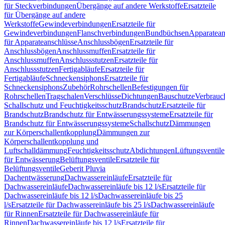
für Steckverbindungen
Übergänge auf andere Werkstoffe
Ersatzteile
für Übergänge auf andere
Werkstoffe
Gewindeverbindungen
Ersatzteile für
Gewindeverbindungen
Flanschverbindungen
Bundbüchsen
Apparatean
für Apparateanschlüsse
Anschlussbögen
Ersatzteile für
Anschlussbögen
Anschlussmuffen
Ersatzteile für
Anschlussmuffen
Anschlussstutzen
Ersatzteile für
Anschlussstutzen
Fertigabläufe
Ersatzteile für
Fertigabläufe
Schneckensiphons
Ersatzteile für
Schneckensiphons
Zubehör
Rohrschellen
Befestigungen für
Rohrschellen
Tragschalen
Verschlüsse
Dichtungen
Bauschutze
Verbrauc
Schallschutz und Feuchtigkeitsschutz
Brandschutz
Ersatzteile für
Brandschutz
Brandschutz für Entwässerungssysteme
Ersatzteile für
Brandschutz für Entwässerungssysteme
Schallschutz
Dämmungen
zur Körperschallentkopplung
Dämmungen zur
Körperschallentkopplung und
Luftschalldämmung
Feuchtigkeitsschutz
Abdichtungen
Lüftungsventile
für Entwässerung
Belüftungsventile
Ersatzteile für
Belüftungsventile
Geberit Pluvia
Dachentwässerung
Dachwassereinläufe
Ersatzteile für
Dachwassereinläufe
Dachwassereinläufe bis 12 l/s
Ersatzteile für
Dachwassereinläufe bis 12 l/s
Dachwassereinläufe bis 25
l/s
Ersatzteile für Dachwassereinläufe bis 25 l/s
Dachwassereinläufe
für Rinnen
Ersatzteile für Dachwassereinläufe für
Rinnen
Dachwassereinläufe bis 12 l/s
Ersatzteile für