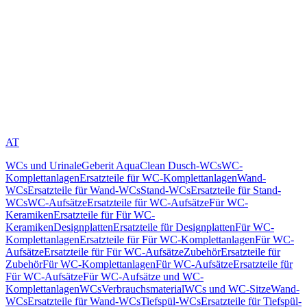
AT
WCs und Urinale
Geberit AquaClean Dusch-WCs
WC-
Komplettanlagen
Ersatzteile für WC-Komplettanlagen
Wand-
WCs
Ersatzteile für Wand-WCs
Stand-WCs
Ersatzteile für Stand-
WCs
WC-Aufsätze
Ersatzteile für WC-Aufsätze
Für WC-
Keramiken
Ersatzteile für Für WC-
Keramiken
Designplatten
Ersatzteile für Designplatten
Für WC-
Komplettanlagen
Ersatzteile für Für WC-Komplettanlagen
Für WC-
Aufsätze
Ersatzteile für Für WC-Aufsätze
Zubehör
Ersatzteile für
Zubehör
Für WC-Komplettanlagen
Für WC-Aufsätze
Ersatzteile für
Für WC-Aufsätze
Für WC-Aufsätze und WC-
Komplettanlagen
WCs
Verbrauchsmaterial
WCs und WC-Sitze
Wand-
WCs
Ersatzteile für Wand-WCs
Tiefspül-WCs
Ersatzteile für Tiefspül-