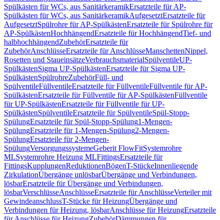
Spülkästen für WCs, aus Sanitärkeramik
Ersatzteile für AP-
Spülkästen für WCs, aus Sanitärkeramik
Aufgesetzt
Ersatzteile für
Aufgesetzt
Spülrohre für AP-Spülkästen
Ersatzteile für Spülrohre für
AP-Spülkästen
Hochhängend
Ersatzteile für Hochhängend
Tief- und
halbhochhängend
Zubehör
Ersatzteile für
Zubehör
Anschlüsse
Ersatzteile für Anschlüsse
Manschetten
Nippel,
Rosetten und Staueinsätze
Verbrauchsmaterial
Spülventile
UP-
Spülkästen
Sigma UP-Spülkästen
Ersatzteile für Sigma UP-
Spülkästen
Spülrohre
Zubehör
Füll- und
Spülventile
Füllventile
Ersatzteile für Füllventile
Füllventile für AP-
Spülkästen
Ersatzteile für Füllventile für AP-Spülkästen
Füllventile
für UP-Spülkästen
Ersatzteile für Füllventile für UP-
Spülkästen
Spülventile
Ersatzteile für Spülventile
Spül-Stopp-
Spülung
Ersatzteile für Spül-Stopp-Spülung
1-Mengen-
Spülung
Ersatzteile für 1-Mengen-Spülung
2-Mengen-
Spülung
Ersatzteile für 2-Mengen-
Spülung
Versorgungssysteme
Geberit FlowFit
Systemrohre
ML
Systemrohre Heizung ML
Fittings
Ersatzteile für
Fittings
Kupplungen
Reduktionen
Bögen
T-Stücke
Innenliegende
Zirkulation
Übergänge unlösbar
Übergänge und Verbindungen,
lösbar
Ersatzteile für Übergänge und Verbindungen,
lösbar
Verschlüsse
Anschlüsse
Ersatzteile für Anschlüsse
Verteiler mit
Gewindeanschluss
T-Stücke für Heizung
Übergänge und
Verbindungen für Heizung, lösbar
Anschlüsse für Heizung
Ersatzteile
für Anschlüsse für Heizung
Zubehör
Dämmungen für