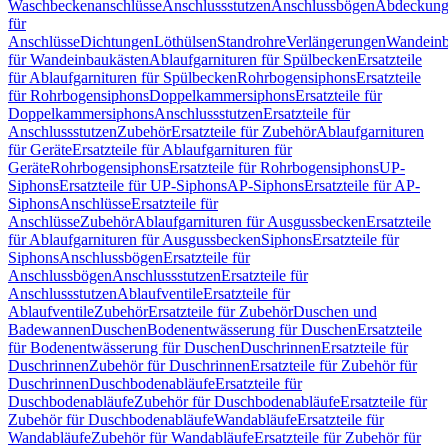
Waschbeckenanschlüsse
Anschlussstutzen
Anschlussbögen
Abdeckung
für
Anschlüsse
Dichtungen
Löthülsen
Standrohre
Verlängerungen
Wandeinb
für Wandeinbaukästen
Ablaufgarnituren für Spülbecken
Ersatzteile
für Ablaufgarnituren für Spülbecken
Rohrbogensiphons
Ersatzteile
für Rohrbogensiphons
Doppelkammersiphons
Ersatzteile für
Doppelkammersiphons
Anschlussstutzen
Ersatzteile für
Anschlussstutzen
Zubehör
Ersatzteile für Zubehör
Ablaufgarnituren
für Geräte
Ersatzteile für Ablaufgarnituren für
Geräte
Rohrbogensiphons
Ersatzteile für Rohrbogensiphons
UP-
Siphons
Ersatzteile für UP-Siphons
AP-Siphons
Ersatzteile für AP-
Siphons
Anschlüsse
Ersatzteile für
Anschlüsse
Zubehör
Ablaufgarnituren für Ausgussbecken
Ersatzteile
für Ablaufgarnituren für Ausgussbecken
Siphons
Ersatzteile für
Siphons
Anschlussbögen
Ersatzteile für
Anschlussbögen
Anschlussstutzen
Ersatzteile für
Anschlussstutzen
Ablaufventile
Ersatzteile für
Ablaufventile
Zubehör
Ersatzteile für Zubehör
Duschen und
Badewannen
Duschen
Bodenentwässerung für Duschen
Ersatzteile
für Bodenentwässerung für Duschen
Duschrinnen
Ersatzteile für
Duschrinnen
Zubehör für Duschrinnen
Ersatzteile für Zubehör für
Duschrinnen
Duschbodenabläufe
Ersatzteile für
Duschbodenabläufe
Zubehör für Duschbodenabläufe
Ersatzteile für
Zubehör für Duschbodenabläufe
Wandabläufe
Ersatzteile für
Wandabläufe
Zubehör für Wandabläufe
Ersatzteile für Zubehör für