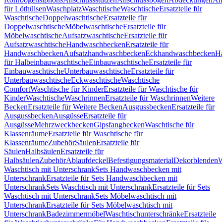
für Löthülsen
Waschplatz
Waschtische
Waschtische
Ersatzteile für
Waschtische
Doppelwaschtische
Ersatzteile für
Doppelwaschtische
Möbelwaschtische
Ersatzteile für
Möbelwaschtische
Aufsatzwaschtische
Ersatzteile für
Aufsatzwaschtische
Handwaschbecken
Ersatzteile für
Handwaschbecken
Aufsatzhandwaschbecken
Eckhandwaschbecken
H
für Halbeinbauwaschtische
Einbauwaschtische
Ersatzteile für
Einbauwaschtische
Unterbauwaschtische
Ersatzteile für
Unterbauwaschtische
Eckwaschtische
Waschtische
Comfort
Waschtische für Kinder
Ersatzteile für Waschtische für
Kinder
Waschtische
Waschrinnen
Ersatzteile für Waschrinnen
Weitere
Becken
Ersatzteile für Weitere Becken
Ausgussbecken
Ersatzteile für
Ausgussbecken
Ausgüsse
Ersatzteile für
Ausgüsse
Mehrzweckbecken
Gipsfangbecken
Waschtische für
Klassenräume
Ersatzteile für Waschtische für
Klassenräume
Zubehör
Säulen
Ersatzteile für
Säulen
Halbsäulen
Ersatzteile für
Halbsäulen
Zubehör
Ablaufdeckel
Befestigungsmaterial
Dekorblenden
W
Waschtisch mit Unterschrank
Sets Handwaschbecken mit
Unterschrank
Ersatzteile für Sets Handwaschbecken mit
Unterschrank
Sets Waschtisch mit Unterschrank
Ersatzteile für Sets
Waschtisch mit Unterschrank
Sets Möbelwaschtisch mit
Unterschrank
Ersatzteile für Sets Möbelwaschtisch mit
Unterschrank
Badezimmermöbel
Waschtischunterschränke
Ersatzteile