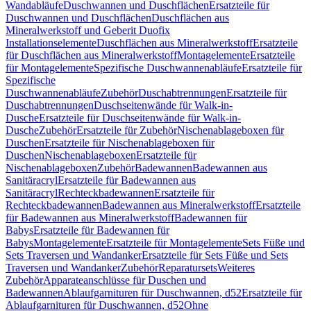
Wandabläufe
Duschwannen und Duschflächen
Ersatzteile für
Duschwannen und Duschflächen
Duschflächen aus
Mineralwerkstoff und Geberit Duofix
Installationselemente
Duschflächen aus Mineralwerkstoff
Ersatzteile
für Duschflächen aus Mineralwerkstoff
Montagelemente
Ersatzteile
für Montagelemente
Spezifische Duschwannenabläufe
Ersatzteile für
Spezifische
Duschwannenabläufe
Zubehör
Duschabtrennungen
Ersatzteile für
Duschabtrennungen
Duschseitenwände für Walk-in-
Dusche
Ersatzteile für Duschseitenwände für Walk-in-
Dusche
Zubehör
Ersatzteile für Zubehör
Nischenablageboxen für
Duschen
Ersatzteile für Nischenablageboxen für
Duschen
Nischenablageboxen
Ersatzteile für
Nischenablageboxen
Zubehör
Badewannen
Badewannen aus
Sanitäracryl
Ersatzteile für Badewannen aus
Sanitäracryl
Rechteckbadewannen
Ersatzteile für
Rechteckbadewannen
Badewannen aus Mineralwerkstoff
Ersatzteile
für Badewannen aus Mineralwerkstoff
Badewannen für
Babys
Ersatzteile für Badewannen für
Babys
Montagelemente
Ersatzteile für Montagelemente
Sets Füße und
Sets Traversen und Wandanker
Ersatzteile für Sets Füße und Sets
Traversen und Wandanker
Zubehör
Reparatursets
Weiteres
Zubehör
Apparateanschlüsse für Duschen und
Badewannen
Ablaufgarnituren für Duschwannen, d52
Ersatzteile für
Ablaufgarnituren für Duschwannen, d52
Ohne