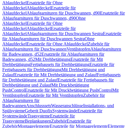
Ablaufdeckel
Ersatzteile für Ohne
Ablaufdeckel
Ablaufdeckel
Ersatzteile für
Ablaufdeckel
Ablaufgarnituren für Duschwannen, d90
Ersatzteile für
Ablaufgarnituren für Duschwannen, d90
Ohne
Ablaufdeckel
Ersatzteile für Ohne
Ablaufdeckel
Ablaufdeckel
Ersatzteile für
Ablaufdeckel
Ablaufgarnituren für Duschwannen Sestra
Ersatzteile
für Ablaufgarnituren für Duschwannen Sestra
Ohne
Ablaufdeckel
Ersatzteile für Ohne Ablaufdeckel
Zubehör für
Ablaufgarnituren für Duschwannen
Ventilstopfen
Ablaufgarnituren
für Badewannen, d52
Ersatzteile für Ablaufgarnituren für
Badewannen, d52
Mit Drehbetätigung
Ersatzteile für Mit
Drehbetätigung
Fertigbausets für Drehbetätigung
Ersatzteile für
Fertigbausets für Drehbetätigung
Mit Drehbetätigung und
Zulauf
Ersatzteile für Mit Drehbetätigung und Zulauf
Fertigbausets
für Drehbetätigung und Zulauf
Ersatzteile für Fertigbausets für
Drehbetätigung und Zulauf
Mit Druckbetätigung
PushControl
Ersatzteile für Mit Druckbetätigung PushControl
Mit
Ventilstopfen
Ersatzteile für Mit Ventilstopfen
Zubehör für
Ablaufgarnituren für
Badewannen
Anschlusssets
Wasseranschlüsse
Installations- und
Spülsysteme
Geberit Duofix
Systemwände
Ersatzteile für
Systemwände
Tragsysteme
Ersatzteile für
Tragsysteme
Beplankungen
Zubehör
Ersatzteile für
Zubehör
Montageelemente
Ersatzteile für Montageelemente
Elemente