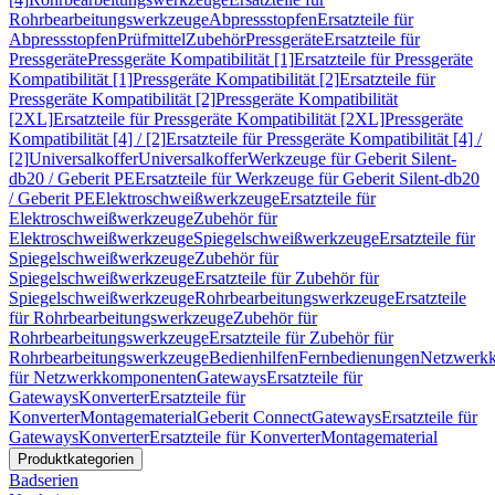
Rohrbearbeitungswerkzeuge
Abpressstopfen
Ersatzteile für
Abpressstopfen
Prüfmittel
Zubehör
Pressgeräte
Ersatzteile für
Pressgeräte
Pressgeräte Kompatibilität [1]
Ersatzteile für Pressgeräte
Kompatibilität [1]
Pressgeräte Kompatibilität [2]
Ersatzteile für
Pressgeräte Kompatibilität [2]
Pressgeräte Kompatibilität
[2XL]
Ersatzteile für Pressgeräte Kompatibilität [2XL]
Pressgeräte
Kompatibilität [4] / [2]
Ersatzteile für Pressgeräte Kompatibilität [4] /
[2]
Universalkoffer
Universalkoffer
Werkzeuge für Geberit Silent-
db20 / Geberit PE
Ersatzteile für Werkzeuge für Geberit Silent-db20
/ Geberit PE
Elektroschweißwerkzeuge
Ersatzteile für
Elektroschweißwerkzeuge
Zubehör für
Elektroschweißwerkzeuge
Spiegelschweißwerkzeuge
Ersatzteile für
Spiegelschweißwerkzeuge
Zubehör für
Spiegelschweißwerkzeuge
Ersatzteile für Zubehör für
Spiegelschweißwerkzeuge
Rohrbearbeitungswerkzeuge
Ersatzteile
für Rohrbearbeitungswerkzeuge
Zubehör für
Rohrbearbeitungswerkzeuge
Ersatzteile für Zubehör für
Rohrbearbeitungswerkzeuge
Bedienhilfen
Fernbedienungen
Netzwerk
für Netzwerkkomponenten
Gateways
Ersatzteile für
Gateways
Konverter
Ersatzteile für
Konverter
Montagematerial
Geberit Connect
Gateways
Ersatzteile für
Gateways
Konverter
Ersatzteile für Konverter
Montagematerial
Produktkategorien
Badserien