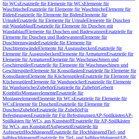
für WCs
Ersatzteile für Elemente für WCs
Elemente für
Waschtische
Ersatzteile für Elemente für Waschtische
Elemente für
Bidets
Ersatzteile für Elemente für Bidets
Elemente für
Urinale
Ersatzteile für Elemente für Urinale
Elemente für Duschen
mit Wandablauf
Ersatzteile für Elemente für Duschen mit
Wandablauf
Elemente für Duschen und Badewannen
Ersatzteile für
Elemente für Duschen und Badewannen
Elemente für
Duschtrennwände
Ersatzteile für Elemente für
Duschtrennwände
Elemente für Ausgussbecken
Ersatzteile für
Elemente für Ausgussbecken
Elemente für Armaturen
Ersatzteile für
Elemente für Armaturen
Elemente für Waschmaschinen und
Geschirrspüler
Ersatzteile für Elemente für Waschmaschinen und
Geschirrspüler
Elemente für Konsollasten
Ersatzteile für Elemente für
Konsollasten
Elemente für Küchenspülen
Ersatzteile für Elemente für
Küchenspülen
Elemente für Wandspeicher
Ersatzteile für Elemente
für Wandspeicher
Zubehör
Ersatzteile für Zubehör
Geberit
Kombifix
Montageelemente
Ersatzteile für
Montageelemente
Elemente für WCs
Ersatzteile für Elemente für
WCs
Elemente für Duschen
Ersatzteile für Elemente für
Duschen
Zubehör
Ersatzteile für Zubehör
Für
Befestigungen
Ersatzteile für Für Befestigungen
AP-Spülkästen
AP-
Spülkästen für WCs, aus Kunststoff
Ersatzteile für AP-Spülkästen
für WCs, aus Kunststoff
Aufgesetzt
Ersatzteile für
Aufgesetzt
Hochhängend
Ersatzteile für Hochhängend
Tief- und
halbhochhängend
Ersatzteile für Tief- und halbhochhängend
AP-