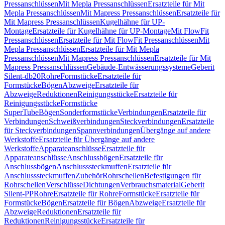
Pressanschlüssen
Mit Mepla Pressanschlüssen
Ersatzteile für Mit
Mepla Pressanschlüssen
Mit Mapress Pressanschlüssen
Ersatzteile für
Mit Mapress Pressanschlüssen
Kugelhähne für UP-
Montage
Ersatzteile für Kugelhähne für UP-Montage
Mit FlowFit
Pressanschlüssen
Ersatzteile für Mit FlowFit Pressanschlüssen
Mit
Mepla Pressanschlüssen
Ersatzteile für Mit Mepla
Pressanschlüssen
Mit Mapress Pressanschlüssen
Ersatzteile für Mit
Mapress Pressanschlüssen
Gebäude-Entwässerungssysteme
Geberit
Silent-db20
Rohre
Formstücke
Ersatzteile für
Formstücke
Bögen
Abzweige
Ersatzteile für
Abzweige
Reduktionen
Reinigungsstücke
Ersatzteile für
Reinigungsstücke
Formstücke
SuperTube
Bögen
Sonderformstücke
Verbindungen
Ersatzteile für
Verbindungen
Schweißverbindungen
Steckverbindungen
Ersatzteile
für Steckverbindungen
Spannverbindungen
Übergänge auf andere
Werkstoffe
Ersatzteile für Übergänge auf andere
Werkstoffe
Apparateanschlüsse
Ersatzteile für
Apparateanschlüsse
Anschlussbögen
Ersatzteile für
Anschlussbögen
Anschlusssteckmuffen
Ersatzteile für
Anschlusssteckmuffen
Zubehör
Rohrschellen
Befestigungen für
Rohrschellen
Verschlüsse
Dichtungen
Verbrauchsmaterial
Geberit
Silent-PP
Rohre
Ersatzteile für Rohre
Formstücke
Ersatzteile für
Formstücke
Bögen
Ersatzteile für Bögen
Abzweige
Ersatzteile für
Abzweige
Reduktionen
Ersatzteile für
Reduktionen
Reinigungsstücke
Ersatzteile für