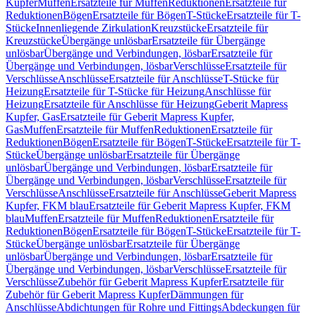
Kupfer
Muffen
Ersatzteile für Muffen
Reduktionen
Ersatzteile für
Reduktionen
Bögen
Ersatzteile für Bögen
T-Stücke
Ersatzteile für T-
Stücke
Innenliegende Zirkulation
Kreuzstücke
Ersatzteile für
Kreuzstücke
Übergänge unlösbar
Ersatzteile für Übergänge
unlösbar
Übergänge und Verbindungen, lösbar
Ersatzteile für
Übergänge und Verbindungen, lösbar
Verschlüsse
Ersatzteile für
Verschlüsse
Anschlüsse
Ersatzteile für Anschlüsse
T-Stücke für
Heizung
Ersatzteile für T-Stücke für Heizung
Anschlüsse für
Heizung
Ersatzteile für Anschlüsse für Heizung
Geberit Mapress
Kupfer, Gas
Ersatzteile für Geberit Mapress Kupfer,
Gas
Muffen
Ersatzteile für Muffen
Reduktionen
Ersatzteile für
Reduktionen
Bögen
Ersatzteile für Bögen
T-Stücke
Ersatzteile für T-
Stücke
Übergänge unlösbar
Ersatzteile für Übergänge
unlösbar
Übergänge und Verbindungen, lösbar
Ersatzteile für
Übergänge und Verbindungen, lösbar
Verschlüsse
Ersatzteile für
Verschlüsse
Anschlüsse
Ersatzteile für Anschlüsse
Geberit Mapress
Kupfer, FKM blau
Ersatzteile für Geberit Mapress Kupfer, FKM
blau
Muffen
Ersatzteile für Muffen
Reduktionen
Ersatzteile für
Reduktionen
Bögen
Ersatzteile für Bögen
T-Stücke
Ersatzteile für T-
Stücke
Übergänge unlösbar
Ersatzteile für Übergänge
unlösbar
Übergänge und Verbindungen, lösbar
Ersatzteile für
Übergänge und Verbindungen, lösbar
Verschlüsse
Ersatzteile für
Verschlüsse
Zubehör für Geberit Mapress Kupfer
Ersatzteile für
Zubehör für Geberit Mapress Kupfer
Dämmungen für
Anschlüsse
Abdichtungen für Rohre und Fittings
Abdeckungen für