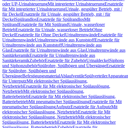
oder UP-Urinalsteuerung
Mit integrierter Urinalsteuerung
Ersatzteile
für Mit integrierter Urinalsteuerung
Urinale, gespülter Betrieb, mit /
für Deckel
Ersatzteile für Urinale, gespülter Betrieb, mit / für
Deckel
Spülrandlos
Ersatzteile für Spülrandlos
Mit
Spülrand
Ersatzteile für Mit Spülrand
Urinale, wasserloser
Betrieb
Ersatzteile für Urinale, wasserloser Betrieb
Ohne
Deckel
Ersatzteile für Ohne Deckel
Urinaltrennwände
Ersatzteile für
Urinaltrennwände
Urinaltrennwände aus Kunststoff
Ersatzteile für
Urinaltrennwände aus Kunststoff
Urinaltrennwände aus
Glas
Ersatzteile für Urinaltrennwände aus Glas
Urinaltrennwände aus
Sanitärkeramik
Ersatzteile für Urinaltrennwände aus
Sanitärkeramik
Zubehör
Ersatzteile für Zubehör
Urinaldeckel
Siphons
und Siphonzubehör
Spülrohre, Spülbögen und Übergänge
Ersatzteile
für Spülrohre, Spülbögen und
Übergänge
Befestigungsmaterial
Ablaufventile
Spülverteiler
Apparatean
für Unterputz
Mit elektronischer Spülauslösung,
Netzbetrieb
Ersatzteile für Mit elektronischer Spülauslösung,
Netzbetrieb
Mit elektronischer Spülauslösung,
Batteriebetrieb
Ersatzteile für Mit elektronischer Spülauslösung,
Batteriebetrieb
Mit pneumatischer Spülauslösung
Ersatzteile für Mit
pneumatischer Spülauslösung
Aufputz
Ersatzteile für Aufputz
Mit
elektronischer Spülauslösung, Netzbetrieb
Ersatzteile für Mit
elektronischer Spülauslösung, Netzbetrieb
Mit elektronischer
Spülauslösung, Batteriebetrieb
Ersatzteile für Mit elektronischer
Spülauslösung, Batteriebetrieb
Zubehör
Ersatzteile für