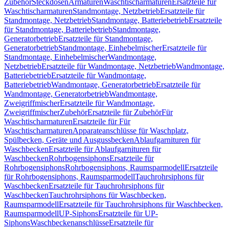
Zubehör
Steckdosen
Armaturen
Waschtischarmaturen
Ersatzteile für
Waschtischarmaturen
Standmontage, Netzbetrieb
Ersatzteile für
Standmontage, Netzbetrieb
Standmontage, Batteriebetrieb
Ersatzteile
für Standmontage, Batteriebetrieb
Standmontage,
Generatorbetrieb
Ersatzteile für Standmontage,
Generatorbetrieb
Standmontage, Einhebelmischer
Ersatzteile für
Standmontage, Einhebelmischer
Wandmontage,
Netzbetrieb
Ersatzteile für Wandmontage, Netzbetrieb
Wandmontage,
Batteriebetrieb
Ersatzteile für Wandmontage,
Batteriebetrieb
Wandmontage, Generatorbetrieb
Ersatzteile für
Wandmontage, Generatorbetrieb
Wandmontage,
Zweigriffmischer
Ersatzteile für Wandmontage,
Zweigriffmischer
Zubehör
Ersatzteile für Zubehör
Für
Waschtischarmaturen
Ersatzteile für Für
Waschtischarmaturen
Apparateanschlüsse für Waschplatz,
Spülbecken, Geräte und Ausgussbecken
Ablaufgarnituren für
Waschbecken
Ersatzteile für Ablaufgarnituren für
Waschbecken
Rohrbogensiphons
Ersatzteile für
Rohrbogensiphons
Rohrbogensiphons, Raumsparmodell
Ersatzteile
für Rohrbogensiphons, Raumsparmodell
Tauchrohrsiphons für
Waschbecken
Ersatzteile für Tauchrohrsiphons für
Waschbecken
Tauchrohrsiphons für Waschbecken,
Raumsparmodell
Ersatzteile für Tauchrohrsiphons für Waschbecken,
Raumsparmodell
UP-Siphons
Ersatzteile für UP-
Siphons
Waschbeckenanschlüsse
Ersatzteile für