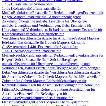
1.4521
Ersatzteile für Systemrohre
1.4521
Rohrnippel
Muffen
Ersatzteile für
Muffen
Reduktionen
Ersatzteile für Reduktionen
Bögen
Ersatzteile für
Bögen
T-Stücke
Ersatzteile für T-Stücke
Innenliegende
Zirkulation
Übergänge unlösbar
Ersatzteile für Übergänge
unlösbar
Übergänge und Verbindungen, lösbar
Ersatzteile für
Übergänge und Verbindungen, lösbar
Kompensatoren
Ersatzteile für
Kompensatoren
Verschlüsse
Ersatzteile für
Verschlüsse
Anschlüsse
Ersatzteile für Anschlüsse
Geberit Mapress
Edelstahl, Gas
Ersatzteile für Geberit Mapress Edelstahl,
Gas
Systemrohre 1.4401
Ersatzteile für Systemrohre
1.4401
Rohrnippel
Muffen
Ersatzteile für
Muffen
Reduktionen
Ersatzteile für Reduktionen
Bögen
Ersatzteile für
Bögen
T-Stücke
Ersatzteile für T-Stücke
Übergänge
unlösbar
Ersatzteile für Übergänge unlösbar
Übergänge und
Verbindungen, lösbar
Ersatzteile für Übergänge und Verbindungen,
lösbar
Verschlüsse
Ersatzteile für Verschlüsse
Anschlüsse
Ersatzteile
für Anschlüsse
Zubehör für Geberit Mapress Edelstahl
Ersatzteile für
Zubehör für Geberit Mapress Edelstahl
Schutzkappen für
Rohrende
Dämmungen für Anschlüsse
Isolierungen für Rohre und
Fittings
Abdichtungen für Rohre und Fittings
Befestigungen für
Anschlüsse
Ersatzteile für Befestigungen für
Anschlüsse
Systemdichtungen
Sets Schraube für
Flanschverbindungen
Geberit Mapress Therm
Systemrohre