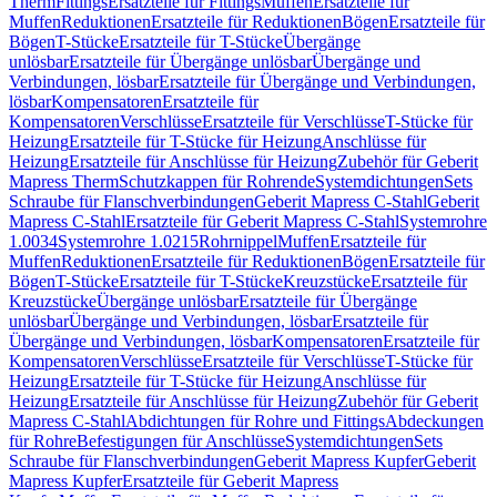
Therm
Fittings
Ersatzteile für Fittings
Muffen
Ersatzteile für
Muffen
Reduktionen
Ersatzteile für Reduktionen
Bögen
Ersatzteile für
Bögen
T-Stücke
Ersatzteile für T-Stücke
Übergänge
unlösbar
Ersatzteile für Übergänge unlösbar
Übergänge und
Verbindungen, lösbar
Ersatzteile für Übergänge und Verbindungen,
lösbar
Kompensatoren
Ersatzteile für
Kompensatoren
Verschlüsse
Ersatzteile für Verschlüsse
T-Stücke für
Heizung
Ersatzteile für T-Stücke für Heizung
Anschlüsse für
Heizung
Ersatzteile für Anschlüsse für Heizung
Zubehör für Geberit
Mapress Therm
Schutzkappen für Rohrende
Systemdichtungen
Sets
Schraube für Flanschverbindungen
Geberit Mapress C-Stahl
Geberit
Mapress C-Stahl
Ersatzteile für Geberit Mapress C-Stahl
Systemrohre
1.0034
Systemrohre 1.0215
Rohrnippel
Muffen
Ersatzteile für
Muffen
Reduktionen
Ersatzteile für Reduktionen
Bögen
Ersatzteile für
Bögen
T-Stücke
Ersatzteile für T-Stücke
Kreuzstücke
Ersatzteile für
Kreuzstücke
Übergänge unlösbar
Ersatzteile für Übergänge
unlösbar
Übergänge und Verbindungen, lösbar
Ersatzteile für
Übergänge und Verbindungen, lösbar
Kompensatoren
Ersatzteile für
Kompensatoren
Verschlüsse
Ersatzteile für Verschlüsse
T-Stücke für
Heizung
Ersatzteile für T-Stücke für Heizung
Anschlüsse für
Heizung
Ersatzteile für Anschlüsse für Heizung
Zubehör für Geberit
Mapress C-Stahl
Abdichtungen für Rohre und Fittings
Abdeckungen
für Rohre
Befestigungen für Anschlüsse
Systemdichtungen
Sets
Schraube für Flanschverbindungen
Geberit Mapress Kupfer
Geberit
Mapress Kupfer
Ersatzteile für Geberit Mapress