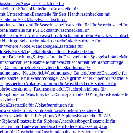
sgussbecken
Ausgüsse
Ersatzteile für
tzteile für Säulen
Halbsäulen
Ersatzteile für
mit Unterschrank
Ersatzteile für Sets Handwaschbecken mit
tzteile für Sets Möbelwaschtisch mit
 Handwaschbecken
Für Waschtische
Ersatzteile für Für Waschtische
Für
ken
Ersatzteile für Für Eckhandwaschbecken
Für
atzteile für Für Aufsatzwaschtisch Schalenform
Für Aufsatzwaschtisch
ür Niedrige Seitenschränke
Hochschränke
Ersatzteile für
für Weitere Möbel
Wandablagen
Ersatzteile für
fe
Sets Füße
Magnettafeln
Steckdosen
Ersatzteile für
ierter Beleuchtung
Spiegelschränke
Ersatzteile für Spiegelschränke
Mit
htischarmaturen
Ersatzteile für Waschtischarmaturen
Standmontage,
, Generatorbetrieb
Ersatzteile für Standmontage,
andmontage, Netzbetrieb
Wandmontage, Batteriebetrieb
Ersatzteile für
er
Ersatzteile für Wandmontage, Zweigriffmischer
Zubehör
Ersatzteile
Ausgussbecken
Ablaufgarnituren für Waschbecken
Ersatzteile für
 Rohrbogensiphons, Raumsparmodell
Tauchrohrsiphons für
rohrsiphons für Waschbecken, Raumsparmodell
UP-Siphons
Ersatzteile
satzteile für
ecken
Ersatzteile für Ablaufgarnituren für
en
Ersatzteile für Anschlussstutzen
Zubehör
Ersatzteile für
ns
Ersatzteile für UP-Siphons
AP-Siphons
Ersatzteile für AP-
n
Siphons
Ersatzteile für Siphons
Anschlussbögen
Ersatzteile für
uschen und Badewannen
Duschen
Bodenentwässerung für
behör für Duschrinnen
Duschbodenabläufe
Ersatzteile für