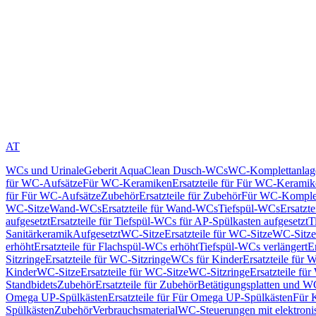
AT
WCs und Urinale
Geberit AquaClean Dusch-WCs
WC-Komplettanlag
für WC-Aufsätze
Für WC-Keramiken
Ersatzteile für Für WC-Kerami
für Für WC-Aufsätze
Zubehör
Ersatzteile für Zubehör
Für WC-Komplet
WC-Sitze
Wand-WCs
Ersatzteile für Wand-WCs
Tiefspül-WCs
Ersatzt
aufgesetzt
Ersatzteile für Tiefspül-WCs für AP-Spülkasten aufgesetzt
T
Sanitärkeramik
Aufgesetzt
WC-Sitze
Ersatzteile für WC-Sitze
WC-Sitze
erhöht
Ersatzteile für Flachspül-WCs erhöht
Tiefspül-WCs verlängert
E
Sitzringe
Ersatzteile für WC-Sitzringe
WCs für Kinder
Ersatzteile für 
Kinder
WC-Sitze
Ersatzteile für WC-Sitze
WC-Sitzringe
Ersatzteile fü
Standbidets
Zubehör
Ersatzteile für Zubehör
Betätigungsplatten und W
Omega UP-Spülkästen
Ersatzteile für Für Omega UP-Spülkästen
Für 
Spülkästen
Zubehör
Verbrauchsmaterial
WC-Steuerungen mit elektroni