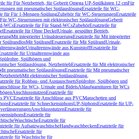
eile für Für Netzbetrieb, für Geberit Omega UP-Spülkästen 12 cm
Für
rungen mit pneumatischer Spülauslösung
Ersatzteile für WC-
ile für Für 1-Mengen-Spülung
Zubehör für WC-Steuerungen
Ersatzteile
ür Für WC-Steuerungen mit elektronischer Spülauslösung
Geberit
nd-WCs
Ersatzteile für Für Stand-WCs
Zubehör
Ersatzteile für
el
Ersatzteile für Ohne Deckel
Urinale, gespülter Betrieb,
uerung
Mit integrierter Urinalsteuerung
Ersatzteile für Mit integrierter
ür Spülrandlos
Mit Spülrand
Ersatzteile für Mit Spülrand
Urinale,
naltrennwände
Urinaltrennwände aus Kunststoff
Ersatzteile für
Ersatzteile für Urinaltrennwände aus
r Spülrohre, Spülbögen und
ronischer Spülauslösung, Netzbetrieb
Ersatzteile für Mit elektronischer
Mit pneumatischer Spülauslösung
Ersatzteile für Mit pneumatischer
 Netzbetrieb
Mit elektronischer Spülauslösung,
atzteile für Rohbau- und Austauschsets
Spülrohre, Spülbögen und
anschlüsse für WCs, Urinale und Bidets
Ablaufgarnituren für WCs
ssbögen
Anschlussstutzen
Ersatzteile für
us PVC
Ersatzteile für Anschlüsse aus PVC
Manschetten und
hons
Ersatzteile für Schneckensiphons
UP-Siphons
Ersatzteile für UP-
enverlängerungen
Anschlussstutzen
Ersatzteile für
ogensiphons
Ersatzteile für
htische
Waschtische
Ersatzteile für
atzteile für Aufsatzwaschtische
Handwaschbecken
Ersatzteile für
htische
Ersatzteile für
atzteile für Waschtische für