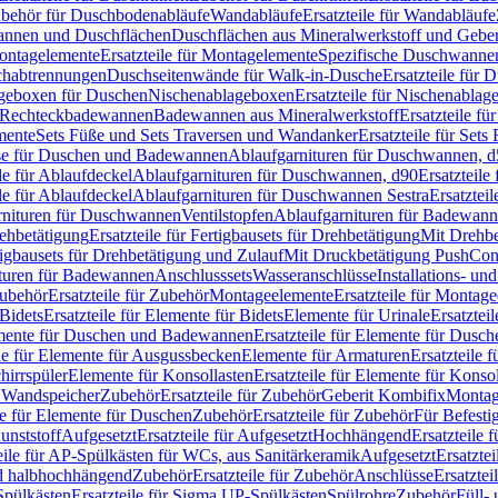
Zubehör für Duschbodenabläufe
Wandabläufe
Ersatzteile für Wandabläufe
wannen und Duschflächen
Duschflächen aus Mineralwerkstoff und Geberi
ntagelemente
Ersatzteile für Montagelemente
Spezifische Duschwanne
schabtrennungen
Duschseitenwände für Walk-in-Dusche
Ersatzteile für
lageboxen für Duschen
Nischenablageboxen
Ersatzteile für Nischenabla
ür Rechteckbadewannen
Badewannen aus Mineralwerkstoff
Ersatzteile f
mente
Sets Füße und Sets Traversen und Wandanker
Ersatzteile für Set
se für Duschen und Badewannen
Ablaufgarnituren für Duschwannen, 
ile für Ablaufdeckel
Ablaufgarnituren für Duschwannen, d90
Ersatzteil
ile für Ablaufdeckel
Ablaufgarnituren für Duschwannen Sestra
Ersatztei
rnituren für Duschwannen
Ventilstopfen
Ablaufgarnituren für Badewann
rehbetätigung
Ersatzteile für Fertigbausets für Drehbetätigung
Mit Drehbe
rtigbausets für Drehbetätigung und Zulauf
Mit Druckbetätigung PushCon
ituren für Badewannen
Anschlusssets
Wasseranschlüsse
Installations- un
ubehör
Ersatzteile für Zubehör
Montageelemente
Ersatzteile für Montag
Bidets
Ersatzteile für Elemente für Bidets
Elemente für Urinale
Ersatztei
mente für Duschen und Badewannen
Ersatzteile für Elemente für Dus
ile für Elemente für Ausgussbecken
Elemente für Armaturen
Ersatzteile 
hirrspüler
Elemente für Konsollasten
Ersatzteile für Elemente für Konso
r Wandspeicher
Zubehör
Ersatzteile für Zubehör
Geberit Kombifix
Montag
le für Elemente für Duschen
Zubehör
Ersatzteile für Zubehör
Für Befesti
unststoff
Aufgesetzt
Ersatzteile für Aufgesetzt
Hochhängend
Ersatzteile
eile für AP-Spülkästen für WCs, aus Sanitärkeramik
Aufgesetzt
Ersatztei
nd halbhochhängend
Zubehör
Ersatzteile für Zubehör
Anschlüsse
Ersatztei
pülkästen
Ersatzteile für Sigma UP-Spülkästen
Spülrohre
Zubehör
Füll- 