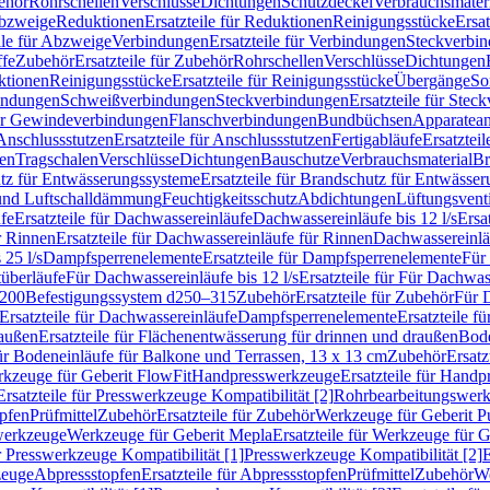
ehör
Rohrschellen
Verschlüsse
Dichtungen
Schutzdeckel
Verbrauchsmater
Abzweige
Reduktionen
Ersatzteile für Reduktionen
Reinigungsstücke
Ersat
ile für Abzweige
Verbindungen
Ersatzteile für Verbindungen
Steckverbi
ffe
Zubehör
Ersatzteile für Zubehör
Rohrschellen
Verschlüsse
Dichtungen
ktionen
Reinigungsstücke
Ersatzteile für Reinigungsstücke
Übergänge
So
bindungen
Schweißverbindungen
Steckverbindungen
Ersatzteile für Ste
für Gewindeverbindungen
Flanschverbindungen
Bundbüchsen
Apparatean
Anschlussstutzen
Ersatzteile für Anschlussstutzen
Fertigabläufe
Ersatzteil
len
Tragschalen
Verschlüsse
Dichtungen
Bauschutze
Verbrauchsmaterial
Br
tz für Entwässerungssysteme
Ersatzteile für Brandschutz für Entwässe
und Luftschalldämmung
Feuchtigkeitsschutz
Abdichtungen
Lüftungsvent
fe
Ersatzteile für Dachwassereinläufe
Dachwassereinläufe bis 12 l/s
Ersa
r Rinnen
Ersatzteile für Dachwassereinläufe für Rinnen
Dachwassereinläu
 25 l/s
Dampfsperrenelemente
Ersatzteile für Dampfsperrenelemente
Für 
tüberläufe
Für Dachwassereinläufe bis 12 l/s
Ersatzteile für Für Dachwass
–200
Befestigungssystem d250–315
Zubehör
Ersatzteile für Zubehör
Für 
Ersatzteile für Dachwassereinläufe
Dampfsperrenelemente
Ersatzteile 
raußen
Ersatzteile für Flächenentwässerung für drinnen und draußen
Bode
für Bodeneinläufe für Balkone und Terrassen, 13 x 13 cm
Zubehör
Ersatz
erkzeuge für Geberit FlowFit
Handpresswerkzeuge
Ersatzteile für Hand
Ersatzteile für Presswerkzeuge Kompatibilität [2]
Rohrbearbeitungswer
opfen
Prüfmittel
Zubehör
Ersatzteile für Zubehör
Werkzeuge für Geberit P
swerkzeuge
Werkzeuge für Geberit Mepla
Ersatzteile für Werkzeuge für 
ür Presswerkzeuge Kompatibilität [1]
Presswerkzeuge Kompatibilität [2]
E
zeuge
Abpressstopfen
Ersatzteile für Abpressstopfen
Prüfmittel
Zubehör
We