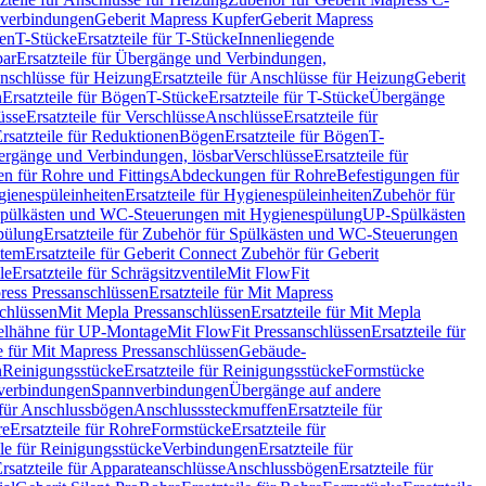
hverbindungen
Geberit Mapress Kupfer
Geberit Mapress
gen
T-Stücke
Ersatzteile für T-Stücke
Innenliegende
bar
Ersatzteile für Übergänge und Verbindungen,
nschlüsse für Heizung
Ersatzteile für Anschlüsse für Heizung
Geberit
n
Ersatzteile für Bögen
T-Stücke
Ersatzteile für T-Stücke
Übergänge
üsse
Ersatzteile für Verschlüsse
Anschlüsse
Ersatzteile für
rsatzteile für Reduktionen
Bögen
Ersatzteile für Bögen
T-
bergänge und Verbindungen, lösbar
Verschlüsse
Ersatzteile für
n für Rohre und Fittings
Abdeckungen für Rohre
Befestigungen für
ienespüleinheiten
Ersatzteile für Hygienespüleinheiten
Zubehör für
r Spülkästen und WC-Steuerungen mit Hygienespülung
UP-Spülkästen
pülung
Ersatzteile für Zubehör für Spülkästen und WC-Steuerungen
stem
Ersatzteile für Geberit Connect Zubehör für Geberit
le
Ersatzteile für Schrägsitzventile
Mit FlowFit
ress Pressanschlüssen
Ersatzteile für Mit Mapress
schlüssen
Mit Mepla Pressanschlüssen
Ersatzteile für Mit Mepla
gelhähne für UP-Montage
Mit FlowFit Pressanschlüssen
Ersatzteile für
le für Mit Mapress Pressanschlüssen
Gebäude-
n
Reinigungsstücke
Ersatzteile für Reinigungsstücke
Formstücke
ckverbindungen
Spannverbindungen
Übergänge auf andere
e für Anschlussbögen
Anschlusssteckmuffen
Ersatzteile für
re
Ersatzteile für Rohre
Formstücke
Ersatzteile für
ile für Reinigungsstücke
Verbindungen
Ersatzteile für
rsatzteile für Apparateanschlüsse
Anschlussbögen
Ersatzteile für