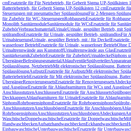
cm
Ersatzteile für Für Netzbetrieb, für Geberit Sigma UP-Spülkästen 
Batteriebetrieb, für Geberit Sigma UP-Spülkästen 12 cm
Ersatzteile f
Steuerungen mit pneumatischer Spülauslösung
Für 2-Mengen-Spülun
für Zubehör für WC-Steuerungen
Rohbausets
Ersatzteile für Rohbause
Monolith Sanitärmodule
Sanitärmodule für WCs
Ersatzteile für Sanit
Zubehör
Verbrauchsmaterial
Urinale
Urinale, gespülter Betrieb, mit Sp
spülrandlos
Ersatzteile für Urinale, gespülter Betrieb, spülrandlos
Für A
Urinalsteuerung
Urinale, gespülter Betrieb, mit / für Deckel
Ersatzteile
wasserloser Betrieb
Ersatzteile für Urinale, wasserloser Betrieb
Ohne D
Urinaltrennwände aus Kunststoff
Urinaltrennwände aus Glas
Ersatztei
Sanitärkeramik
Zubehör
Ersatzteile für Zubehör
Urinaldeckel
Siphons u
Übergänge
Befestigungsmaterial
Ablaufventile
Spülverteiler
Apparatean
Spülauslösung, Netzbetrieb
Mit elektronischer Spülauslösung, Batterie
Spülauslösung
Aufputz
Ersatzteile für Aufputz
Mit elektronischer Spül
Batteriebetrieb
Ersatzteile für Mit elektronischer Spülauslösung, Batter
Übergänge
Renovierungssets
Ersatzteile für Renovierungssets
Abdeckpl
und Ausgüsse
Ersatzteile für Ablaufgarnituren für WCs und Ausgüsse
Anschlussstutzen
Anschlusssets
Ersatzteile für Anschlusssets
Spülbogen
Deckkappen
Ablaufgarnituren für Urinale
Ersatzteile für Ablaufgarnitu
Siphons
Rohrbogensiphons
Ersatzteile für Rohrbogensiphons
Spülrohr
Anschlussstutzen
Anschlussbögen
Ersatzteile für Anschlussbögen
Ablau
Rohrbogensiphons
Anschlussstutzen
Anschlussbögen
Abdeckungen
An
Waschtische
Doppelwaschtische
Ersatzteile für Doppelwaschtische
Möb
Handwaschbecken
Aufsatzhandwaschbecken
Eckhandwaschbecken
H
Einbauwaschtische
Unterbauwaschtische
Ersatzteile für Unterbauwasc