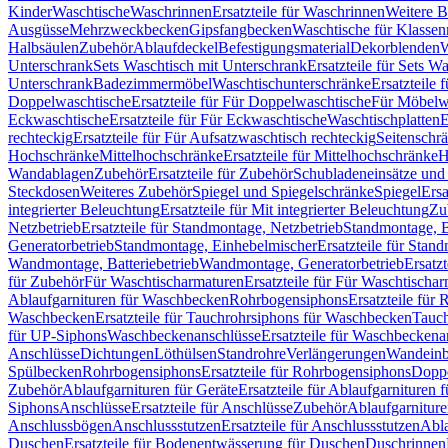
Kinder
Waschtische
Waschrinnen
Ersatzteile für Waschrinnen
Weitere 
Ausgüsse
Mehrzweckbecken
Gipsfangbecken
Waschtische für Klasse
Halbsäulen
Zubehör
Ablaufdeckel
Befestigungsmaterial
Dekorblenden
W
Unterschrank
Sets Waschtisch mit Unterschrank
Ersatzteile für Sets W
Unterschrank
Badezimmermöbel
Waschtischunterschränke
Ersatzteile 
Doppelwaschtische
Ersatzteile für Für Doppelwaschtische
Für Möbelw
Eckwaschtische
Ersatzteile für Für Eckwaschtische
Waschtischplatten
E
rechteckig
Ersatzteile für Für Aufsatzwaschtisch rechteckig
Seitenschr
Hochschränke
Mittelhochschränke
Ersatzteile für Mittelhochschränke
H
Wandablagen
Zubehör
Ersatzteile für Zubehör
Schubladeneinsätze un
Steckdosen
Weiteres Zubehör
Spiegel und Spiegelschränke
Spiegel
Ersa
integrierter Beleuchtung
Ersatzteile für Mit integrierter Beleuchtung
Zu
Netzbetrieb
Ersatzteile für Standmontage, Netzbetrieb
Standmontage, Ba
Generatorbetrieb
Standmontage, Einhebelmischer
Ersatzteile für Stan
Wandmontage, Batteriebetrieb
Wandmontage, Generatorbetrieb
Ersatz
für Zubehör
Für Waschtischarmaturen
Ersatzteile für Für Waschtischa
Ablaufgarnituren für Waschbecken
Rohrbogensiphons
Ersatzteile für
Waschbecken
Ersatzteile für Tauchrohrsiphons für Waschbecken
Tauch
für UP-Siphons
Waschbeckenanschlüsse
Ersatzteile für Waschbeckena
Anschlüsse
Dichtungen
Löthülsen
Standrohre
Verlängerungen
Wandeinb
Spülbecken
Rohrbogensiphons
Ersatzteile für Rohrbogensiphons
Dopp
Zubehör
Ablaufgarnituren für Geräte
Ersatzteile für Ablaufgarnituren 
Siphons
Anschlüsse
Ersatzteile für Anschlüsse
Zubehör
Ablaufgarnitur
Anschlussbögen
Anschlussstutzen
Ersatzteile für Anschlussstutzen
Abla
Duschen
Ersatzteile für Bodenentwässerung für Duschen
Duschrinnen