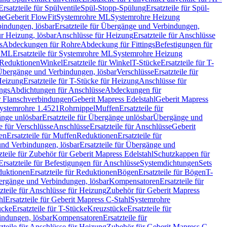
Ersatzteile für Spülventile
Spül-Stopp-Spülung
Ersatzteile für Spül-
me
Geberit FlowFit
Systemrohre ML
Systemrohre Heizung
indungen, lösbar
Ersatzteile für Übergänge und Verbindungen,
r Heizung, lösbar
Anschlüsse für Heizung
Ersatzteile für Anschlüsse
s
Abdeckungen für Rohre
Abdeckung für Fittings
Befestigungen für
e ML
Ersatzteile für Systemrohre ML
Systemrohre Heizung
r Reduktionen
Winkel
Ersatzteile für Winkel
T-Stücke
Ersatzteile für T-
r Übergänge und Verbindungen, lösbar
Verschlüsse
Ersatzteile für
Heizung
Ersatzteile für T-Stücke für Heizung
Anschlüsse für
ngs
Abdichtungen für Anschlüsse
Abdeckungen für
r Flanschverbindungen
Geberit Mapress Edelstahl
Geberit Mapress
 Systemrohre 1.4521
Rohrnippel
Muffen
Ersatzteile für
nge unlösbar
Ersatzteile für Übergänge unlösbar
Übergänge und
le für Verschlüsse
Anschlüsse
Ersatzteile für Anschlüsse
Geberit
en
Ersatzteile für Muffen
Reduktionen
Ersatzteile für
nd Verbindungen, lösbar
Ersatzteile für Übergänge und
zteile für Zubehör für Geberit Mapress Edelstahl
Schutzkappen für
Ersatzteile für Befestigungen für Anschlüsse
Systemdichtungen
Sets
duktionen
Ersatzteile für Reduktionen
Bögen
Ersatzteile für Bögen
T-
bergänge und Verbindungen, lösbar
Kompensatoren
Ersatzteile für
zteile für Anschlüsse für Heizung
Zubehör für Geberit Mapress
hl
Ersatzteile für Geberit Mapress C-Stahl
Systemrohre
ücke
Ersatzteile für T-Stücke
Kreuzstücke
Ersatzteile für
indungen, lösbar
Kompensatoren
Ersatzteile für
zteile für Anschlüsse für Heizung
Zubehör für Geberit Mapress C-