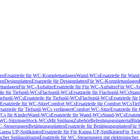
en
Ersatzteile für WC-Komplettanlagen
Wand-WCs
Ersatzteile für Wa
ken
Designplatten
Ersatzteile für Designplatten
Für WC-Komplettanlagen
tanlagen
Für WC-Aufsätze
Ersatzteile für Für WC-Aufsätze
Für WC-Au
eile für Tiefspül-WCs
Flachspül-WCs
Ersatzteile für Flachspül-WCs
Stan
iefspül-WCs
Ersatzteile für Tiefspül-WCs
Flachspül-WCs
Ersatzteile fü
Ersatzteile für WC-Sitze
Comfort WCs
Ersatzteile für Comfort WCs
Tie
rsatzteile für Tiefspül-WCs verlängert
Comfort WC-Sitze
Ersatzteile fü
WCs für Kinder
Wand-WCs
Ersatzteile für Wand-WCs
Stand-WCs
Ersatzt
r WC-Sitzringe
Hock-WCs
Mit Spülung
Zubehör
Befestigungsmaterial
Bide
C-Steuerungen
Betätigungsplatten
Ersatzteile für Betätigungsplatten
Für 
Kappa UP-Spülkästen
Ersatzteile für Für Kappa UP-Spülkästen
Für Twin
scher Spülauslösung
Ersatzteile für WC-Steuerungen mit elektronischer