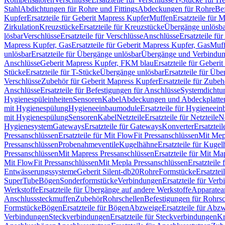
Stahl
Abdichtungen für Rohre und Fittings
Abdeckungen für Rohre
Be
Kupfer
Ersatzteile für Geberit Mapress Kupfer
Muffen
Ersatzteile für 
Zirkulation
Kreuzstücke
Ersatzteile für Kreuzstücke
Übergänge unlösba
lösbar
Verschlüsse
Ersatzteile für Verschlüsse
Anschlüsse
Ersatzteile fü
Mapress Kupfer, Gas
Ersatzteile für Geberit Mapress Kupfer, Gas
Muf
unlösbar
Ersatzteile für Übergänge unlösbar
Übergänge und Verbindun
Anschlüsse
Geberit Mapress Kupfer, FKM blau
Ersatzteile für Geber
Stücke
Ersatzteile für T-Stücke
Übergänge unlösbar
Ersatzteile für Üb
Verschlüsse
Zubehör für Geberit Mapress Kupfer
Ersatzteile für Zube
Anschlüsse
Ersatzteile für Befestigungen für Anschlüsse
Systemdichtu
Hygienespüleinheiten
Sensoren
Kabel
Abdeckungen und Abdeckplatte
mit Hygienespülung
Hygieneeinbaumodule
Ersatzteile für Hygieneei
mit Hygienespülung
Sensoren
Kabel
Netzteile
Ersatzteile für Netzteile
N
Hygienesystem
Gateways
Ersatzteile für Gateways
Konverter
Ersatzteil
Pressanschlüssen
Ersatzteile für Mit FlowFit Pressanschlüssen
Mit Mep
Pressanschlüssen
Probenahmeventile
Kugelhähne
Ersatzteile für Kuge
Pressanschlüssen
Mit Mapress Pressanschlüssen
Ersatzteile für Mit Ma
Mit FlowFit Pressanschlüssen
Mit Mepla Pressanschlüssen
Ersatzteile
Entwässerungssysteme
Geberit Silent-db20
Rohre
Formstücke
Ersatztei
SuperTube
Bögen
Sonderformstücke
Verbindungen
Ersatzteile für Ver
Werkstoffe
Ersatzteile für Übergänge auf andere Werkstoffe
Apparatea
Anschlusssteckmuffen
Zubehör
Rohrschellen
Befestigungen für Rohrsc
Formstücke
Bögen
Ersatzteile für Bögen
Abzweige
Ersatzteile für Abz
Verbindungen
Steckverbindungen
Ersatzteile für Steckverbindungen
Kr