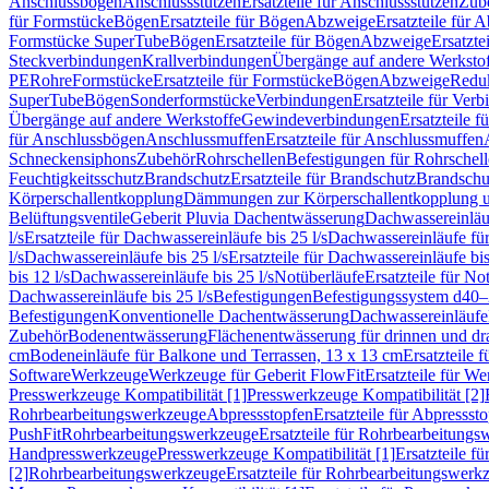
Anschlussbögen
Anschlussstutzen
Ersatzteile für Anschlussstutzen
Zub
für Formstücke
Bögen
Ersatzteile für Bögen
Abzweige
Ersatzteile für 
Formstücke SuperTube
Bögen
Ersatzteile für Bögen
Abzweige
Ersatzte
Steckverbindungen
Krallverbindungen
Übergänge auf andere Werksto
PE
Rohre
Formstücke
Ersatzteile für Formstücke
Bögen
Abzweige
Redu
SuperTube
Bögen
Sonderformstücke
Verbindungen
Ersatzteile für Ver
Übergänge auf andere Werkstoffe
Gewindeverbindungen
Ersatzteile 
für Anschlussbögen
Anschlussmuffen
Ersatzteile für Anschlussmuffen
Schneckensiphons
Zubehör
Rohrschellen
Befestigungen für Rohrschel
Feuchtigkeitsschutz
Brandschutz
Ersatzteile für Brandschutz
Brandschu
Körperschallentkopplung
Dämmungen zur Körperschallentkopplung 
Belüftungsventile
Geberit Pluvia Dachentwässerung
Dachwassereinläu
l/s
Ersatzteile für Dachwassereinläufe bis 25 l/s
Dachwassereinläufe fü
l/s
Dachwassereinläufe bis 25 l/s
Ersatzteile für Dachwassereinläufe bis
bis 12 l/s
Dachwassereinläufe bis 25 l/s
Notüberläufe
Ersatzteile für No
Dachwassereinläufe bis 25 l/s
Befestigungen
Befestigungssystem d40
Befestigungen
Konventionelle Dachentwässerung
Dachwassereinläufe
Zubehör
Bodenentwässerung
Flächenentwässerung für drinnen und d
cm
Bodeneinläufe für Balkone und Terrassen, 13 x 13 cm
Ersatzteile 
Software
Werkzeuge
Werkzeuge für Geberit FlowFit
Ersatzteile für W
Presswerkzeuge Kompatibilität [1]
Presswerkzeuge Kompatibilität [2]
Rohrbearbeitungswerkzeuge
Abpressstopfen
Ersatzteile für Abpressst
PushFit
Rohrbearbeitungswerkzeuge
Ersatzteile für Rohrbearbeitung
Handpresswerkzeuge
Presswerkzeuge Kompatibilität [1]
Ersatzteile f
[2]
Rohrbearbeitungswerkzeuge
Ersatzteile für Rohrbearbeitungswerk