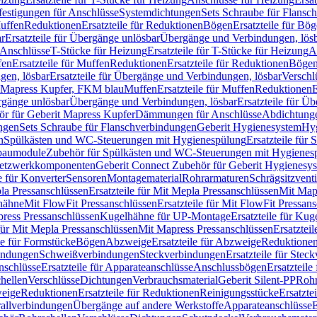
festigungen für Anschlüsse
Systemdichtungen
Sets Schraube für Flansc
Muffen
Reduktionen
Ersatzteile für Reduktionen
Bögen
Ersatzteile für Bö
r
Ersatzteile für Übergänge unlösbar
Übergänge und Verbindungen, lös
r Anschlüsse
T-Stücke für Heizung
Ersatzteile für T-Stücke für Heizung
A
fen
Ersatzteile für Muffen
Reduktionen
Ersatzteile für Reduktionen
Böge
gen, lösbar
Ersatzteile für Übergänge und Verbindungen, lösbar
Verschl
it Mapress Kupfer, FKM blau
Muffen
Ersatzteile für Muffen
Reduktionen
E
ergänge unlösbar
Übergänge und Verbindungen, lösbar
Ersatzteile für Ü
hör für Geberit Mapress Kupfer
Dämmungen für Anschlüsse
Abdichtunge
ngen
Sets Schraube für Flanschverbindungen
Geberit Hygienesystem
Hyg
n
Spülkästen und WC-Steuerungen mit Hygienespülung
Ersatzteile fü
nbaumodule
Zubehör für Spülkästen und WC-Steuerungen mit Hygienes
etzwerkkomponenten
Geberit Connect Zubehör für Geberit Hygienesy
e für Konverter
Sensoren
Montagematerial
Rohrarmaturen
Schrägsitzventi
la Pressanschlüssen
Ersatzteile für Mit Mepla Pressanschlüssen
Mit Map
lhähne
Mit FlowFit Pressanschlüssen
Ersatzteile für Mit FlowFit Pressan
press Pressanschlüssen
Kugelhähne für UP-Montage
Ersatzteile für Ku
 für Mit Mepla Pressanschlüssen
Mit Mapress Pressanschlüssen
Ersatztei
le für Formstücke
Bögen
Abzweige
Ersatzteile für Abzweige
Reduktione
bindungen
Schweißverbindungen
Steckverbindungen
Ersatzteile für Ste
nschlüsse
Ersatzteile für Apparateanschlüsse
Anschlussbögen
Ersatzteil
hellen
Verschlüsse
Dichtungen
Verbrauchsmaterial
Geberit Silent-PP
Roh
weige
Reduktionen
Ersatzteile für Reduktionen
Reinigungsstücke
Ersatzte
allverbindungen
Übergänge auf andere Werkstoffe
Apparateanschlüsse
E