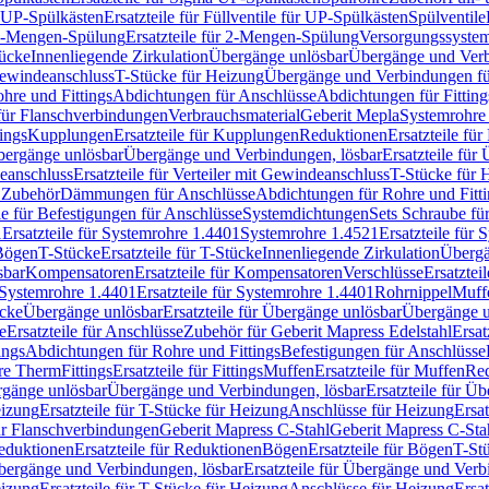
r UP-Spülkästen
Ersatzteile für Füllventile für UP-Spülkästen
Spülventile
-Mengen-Spülung
Ersatzteile für 2-Mengen-Spülung
Versorgungssyste
ücke
Innenliegende Zirkulation
Übergänge unlösbar
Übergänge und Verb
Gewindeanschluss
T-Stücke für Heizung
Übergänge und Verbindungen fü
hre und Fittings
Abdichtungen für Anschlüsse
Abdichtungen für Fitting
für Flanschverbindungen
Verbrauchsmaterial
Geberit Mepla
Systemrohr
tings
Kupplungen
Ersatzteile für Kupplungen
Reduktionen
Ersatzteile fü
Übergänge unlösbar
Übergänge und Verbindungen, lösbar
Ersatzteile fü
deanschluss
Ersatzteile für Verteiler mit Gewindeanschluss
T-Stücke für 
r Zubehör
Dämmungen für Anschlüsse
Abdichtungen für Rohre und Fitti
ile für Befestigungen für Anschlüsse
Systemdichtungen
Sets Schraube fü
1
Ersatzteile für Systemrohre 1.4401
Systemrohre 1.4521
Ersatzteile für
 Bögen
T-Stücke
Ersatzteile für T-Stücke
Innenliegende Zirkulation
Übergä
sbar
Kompensatoren
Ersatzteile für Kompensatoren
Verschlüsse
Ersatztei
Systemrohre 1.4401
Ersatzteile für Systemrohre 1.4401
Rohrnippel
Muff
ücke
Übergänge unlösbar
Ersatzteile für Übergänge unlösbar
Übergänge u
e
Ersatzteile für Anschlüsse
Zubehör für Geberit Mapress Edelstahl
Ersat
ings
Abdichtungen für Rohre und Fittings
Befestigungen für Anschlüsse
re Therm
Fittings
Ersatzteile für Fittings
Muffen
Ersatzteile für Muffen
Re
ergänge unlösbar
Übergänge und Verbindungen, lösbar
Ersatzteile für Ü
eizung
Ersatzteile für T-Stücke für Heizung
Anschlüsse für Heizung
Ersat
ür Flanschverbindungen
Geberit Mapress C-Stahl
Geberit Mapress C-Sta
eduktionen
Ersatzteile für Reduktionen
Bögen
Ersatzteile für Bögen
T-St
ergänge und Verbindungen, lösbar
Ersatzteile für Übergänge und Verb
eizung
Ersatzteile für T-Stücke für Heizung
Anschlüsse für Heizung
Ersat