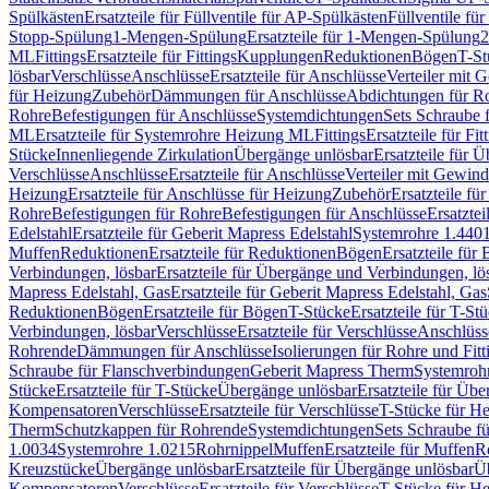
Spülkästen
Ersatzteile für Füllventile für AP-Spülkästen
Füllventile fü
Stopp-Spülung
1-Mengen-Spülung
Ersatzteile für 1-Mengen-Spülung
2
ML
Fittings
Ersatzteile für Fittings
Kupplungen
Reduktionen
Bögen
T-St
lösbar
Verschlüsse
Anschlüsse
Ersatzteile für Anschlüsse
Verteiler mit 
für Heizung
Zubehör
Dämmungen für Anschlüsse
Abdichtungen für Ro
Rohre
Befestigungen für Anschlüsse
Systemdichtungen
Sets Schraube 
ML
Ersatzteile für Systemrohre Heizung ML
Fittings
Ersatzteile für Fit
Stücke
Innenliegende Zirkulation
Übergänge unlösbar
Ersatzteile für 
Verschlüsse
Anschlüsse
Ersatzteile für Anschlüsse
Verteiler mit Gewin
Heizung
Ersatzteile für Anschlüsse für Heizung
Zubehör
Ersatzteile fü
Rohre
Befestigungen für Rohre
Befestigungen für Anschlüsse
Ersatzte
Edelstahl
Ersatzteile für Geberit Mapress Edelstahl
Systemrohre 1.440
Muffen
Reduktionen
Ersatzteile für Reduktionen
Bögen
Ersatzteile für
Verbindungen, lösbar
Ersatzteile für Übergänge und Verbindungen, lö
Mapress Edelstahl, Gas
Ersatzteile für Geberit Mapress Edelstahl, Gas
Reduktionen
Bögen
Ersatzteile für Bögen
T-Stücke
Ersatzteile für T-St
Verbindungen, lösbar
Verschlüsse
Ersatzteile für Verschlüsse
Anschlüss
Rohrende
Dämmungen für Anschlüsse
Isolierungen für Rohre und Fitt
Schraube für Flanschverbindungen
Geberit Mapress Therm
Systemroh
Stücke
Ersatzteile für T-Stücke
Übergänge unlösbar
Ersatzteile für Üb
Kompensatoren
Verschlüsse
Ersatzteile für Verschlüsse
T-Stücke für H
Therm
Schutzkappen für Rohrende
Systemdichtungen
Sets Schraube f
1.0034
Systemrohre 1.0215
Rohrnippel
Muffen
Ersatzteile für Muffen
R
Kreuzstücke
Übergänge unlösbar
Ersatzteile für Übergänge unlösbar
Üb
Kompensatoren
Verschlüsse
Ersatzteile für Verschlüsse
T-Stücke für H