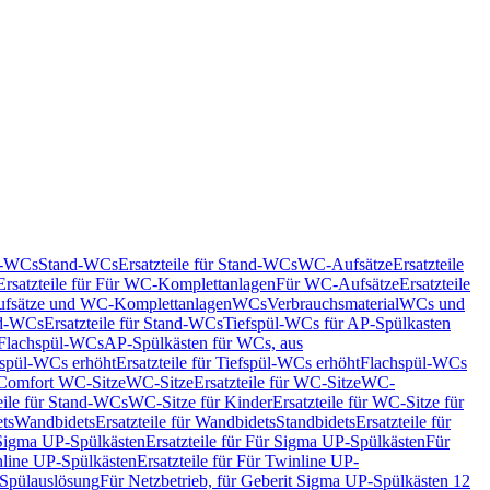
nd-WCs
Stand-WCs
Ersatzteile für Stand-WCs
WC-Aufsätze
Ersatzteile
Ersatzteile für Für WC-Komplettanlagen
Für WC-Aufsätze
Ersatzteile
fsätze und WC-Komplettanlagen
WCs
Verbrauchsmaterial
WCs und
d-WCs
Ersatzteile für Stand-WCs
Tiefspül-WCs für AP-Spülkasten
r Flachspül-WCs
AP-Spülkästen für WCs, aus
fspül-WCs erhöht
Ersatzteile für Tiefspül-WCs erhöht
Flachspül-WCs
r Comfort WC-Sitze
WC-Sitze
Ersatzteile für WC-Sitze
WC-
eile für Stand-WCs
WC-Sitze für Kinder
Ersatzteile für WC-Sitze für
ts
Wandbidets
Ersatzteile für Wandbidets
Standbidets
Ersatzteile für
Sigma UP-Spülkästen
Ersatzteile für Für Sigma UP-Spülkästen
Für
line UP-Spülkästen
Ersatzteile für Für Twinline UP-
 Spülauslösung
Für Netzbetrieb, für Geberit Sigma UP-Spülkästen 12