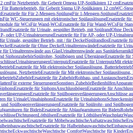
12 cm
Für Netzbetrieb, für Geberit Omega UP-Spülkästen 12 cm
Ersatzt
ür Für Batteriebetrieb, für Geberit Sigma UP-Spülkästen 12 cm
WC-Steue
g
Ersatzteile für Für 2-Mengen-Spülung
Für 1-Mengen-Spülung
Ersatzte
ts
Für WC-Steuerungen mit elektronischer Spülauslösung
Ersatzteile f
ärmodule für WCs
Für Wand-WCs
Ersatzteile für Für Wand-WCs
Für Sta
ülrand
Ersatzteile für Urinale, gespülter Betrieb, mit Spülrand
Ohne Deck
P- oder UP-Urinalsteuerung
Ersatzteile für Für AP- oder UP-Urinalste
 für Urinale, gespülter Betrieb, mit / für Deckel
Spülrandlos
Ersatzteile f
eckel
Ersatzteile für Ohne Deckel
Urinaltrennwände
Ersatzteile für Uri
le für Urinaltrennwände aus Glas
Urinaltrennwände aus Sanitärkeramik
nd Siphonzubehör
Spülrohre, Spülbögen und Übergänge
Ersatzteile fü
schlüsse
Urinalsteuerungen
Unterputz
Ersatzteile für Unterputz
Mit elekt
betrieb
Ersatzteile für Mit elektronischer Spülauslösung, Batteriebetrieb
auslösung, Netzbetrieb
Ersatzteile für Mit elektronischer Spülauslösung,
iebetrieb
Zubehör
Ersatzteile für Zubehör
Rohbau- und Austauschsets
Ers
atten
Für externe Steuerungen
Sonstiges Zubehör
Bedienhilfen
Apparate
Siphons
Ersatzteile für Siphons
Anschlussbögen
Ersatzteile für Anschlu
verlängerungen
Ersatzteile für Spülbogenverlängerungen
Anschlüsse a
ren für Urinale
Urinalsiphons
Ersatzteile für Urinalsiphons
Schneckensip
- und Spülbogenverlängerungen
Ersatzteile für Spülrohr- und Spülbog
fgarnituren für Bidets
Ersatzteile für Ablaufgarnituren für Bidets
Rohrb
schlüsse
Dichtungen
Löthülsen
Ersatzteile für Löthülsen
Waschplatz
Wasc
elwaschtische
Ersatzteile für Möbelwaschtische
Aufsatzwaschtische
Ers
albeinbauwaschtische
Ersatzteile für Halbeinbauwaschtische
Einbauwasc
htische
Eckwaschtische
Waschtische Comfort
Waschtische für Kinder
Ers