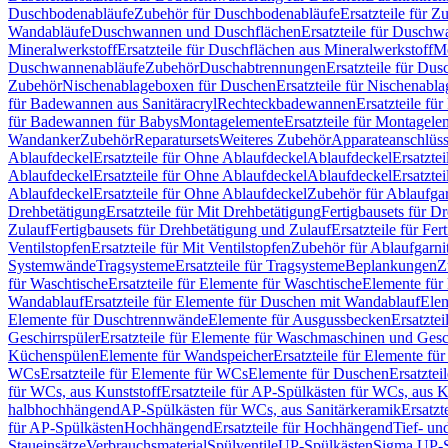
Duschbodenabläufe
Zubehör für Duschbodenabläufe
Ersatzteile für 
Wandabläufe
Duschwannen und Duschflächen
Ersatzteile für Dusch
Mineralwerkstoff
Ersatzteile für Duschflächen aus Mineralwerkstoff
Mo
Duschwannenabläufe
Zubehör
Duschabtrennungen
Ersatzteile für Du
Zubehör
Nischenablageboxen für Duschen
Ersatzteile für Nischenab
für Badewannen aus Sanitäracryl
Rechteckbadewannen
Ersatzteile f
für Badewannen für Babys
Montagelemente
Ersatzteile für Montagele
Wandanker
Zubehör
Reparatursets
Weiteres Zubehör
Apparateanschlüs
Ablaufdeckel
Ersatzteile für Ohne Ablaufdeckel
Ablaufdeckel
Ersatzte
Ablaufdeckel
Ersatzteile für Ohne Ablaufdeckel
Ablaufdeckel
Ersatzte
Ablaufdeckel
Ersatzteile für Ohne Ablaufdeckel
Zubehör für Ablaufga
Drehbetätigung
Ersatzteile für Mit Drehbetätigung
Fertigbausets für D
Zulauf
Fertigbausets für Drehbetätigung und Zulauf
Ersatzteile für Fe
Ventilstopfen
Ersatzteile für Mit Ventilstopfen
Zubehör für Ablaufgarn
Systemwände
Tragsysteme
Ersatzteile für Tragsysteme
Beplankungen
Z
für Waschtische
Ersatzteile für Elemente für Waschtische
Elemente für 
Wandablauf
Ersatzteile für Elemente für Duschen mit Wandablauf
Ele
Elemente für Duschtrennwände
Elemente für Ausgussbecken
Ersatzte
Geschirrspüler
Ersatzteile für Elemente für Waschmaschinen und Gesc
Küchenspülen
Elemente für Wandspeicher
Ersatzteile für Elemente fü
WCs
Ersatzteile für Elemente für WCs
Elemente für Duschen
Ersatztei
für WCs, aus Kunststoff
Ersatzteile für AP-Spülkästen für WCs, aus K
halbhochhängend
AP-Spülkästen für WCs, aus Sanitärkeramik
Ersatzt
für AP-Spülkästen
Hochhängend
Ersatzteile für Hochhängend
Tief- u
Staueinsätze
Verbrauchsmaterial
Spülventile
UP-Spülkästen
Sigma UP-S