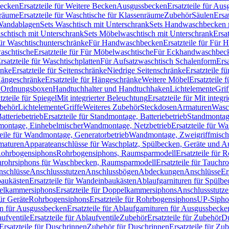
Becken
Ersatzteile für Weitere Becken
Ausgussbecken
Ersatzteile für Au
nräume
Ersatzteile für Waschtische für Klassenräume
Zubehör
Säulen
Ersa
andablagen
Sets Waschtisch mit Unterschrank
Sets Handwaschbecken 
aschtisch mit Unterschrank
Sets Möbelwaschtisch mit Unterschrank
Ersa
für Waschtischunterschränke
Für Handwaschbecken
Ersatzteile für Für
aschtische
Ersatzteile für Für Möbelwaschtische
Für Eckhandwaschbec
rsatzteile für Waschtischplatten
Für Aufsatzwaschtisch Schalenform
Ers
änke
Ersatzteile für Seitenschränke
Niedrige Seitenschränke
Ersatzteile f
ängeschränke
Ersatzteile für Hängeschränke
Weitere Möbel
Ersatzteile 
d Ordnungsboxen
Handtuchhalter und Handtuchhaken
Lichtelemente
Grif
tzteile für Spiegel
Mit integrierter Beleuchtung
Ersatzteile für Mit integr
behör
Lichtelemente
Griffe
Weiteres Zubehör
Steckdosen
Armaturen
Wasc
tteriebetrieb
Ersatzteile für Standmontage, Batteriebetrieb
Standmontage
dmontage, Einhebelmischer
Wandmontage, Netzbetrieb
Ersatzteile für W
teile für Wandmontage, Generatorbetrieb
Wandmontage, Zweigriffmisch
rmaturen
Apparateanschlüsse für Waschplatz, Spülbecken, Geräte und 
 Rohrbogensiphons
Rohrbogensiphons, Raumsparmodell
Ersatzteile für
rohrsiphons für Waschbecken, Raumsparmodell
Ersatzteile für Tauch
nschlüsse
Anschlussstutzen
Anschlussbögen
Abdeckungen
Anschlüsse
Er
aukästen
Ersatzteile für Wandeinbaukästen
Ablaufgarnituren für Spülb
elkammersiphons
Ersatzteile für Doppelkammersiphons
Anschlussstutz
für Geräte
Rohrbogensiphons
Ersatzteile für Rohrbogensiphons
UP-Sipho
en für Ausgussbecken
Ersatzteile für Ablaufgarnituren für Ausgussbecke
ufventile
Ersatzteile für Ablaufventile
Zubehör
Ersatzteile für Zubehör
D
Ersatzteile für Duschrinnen
Zubehör für Duschrinnen
Ersatzteile für Zu