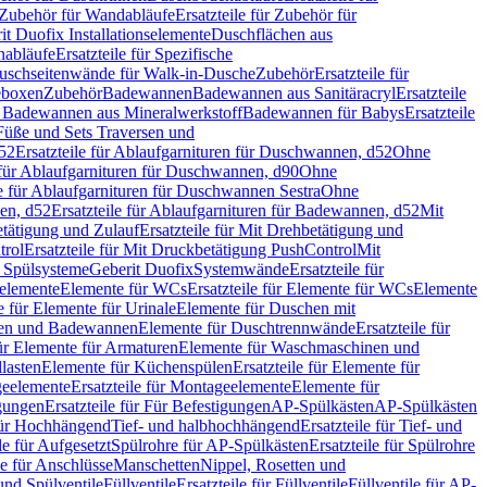
Zubehör für Wandabläufe
Ersatzteile für Zubehör für
t Duofix Installationselemente
Duschflächen aus
nabläufe
Ersatzteile für Spezifische
 Duschseitenwände für Walk-in-Dusche
Zubehör
Ersatzteile für
geboxen
Zubehör
Badewannen
Badewannen aus Sanitäracryl
Ersatzteile
ür Badewannen aus Mineralwerkstoff
Badewannen für Babys
Ersatzteile
s Füße und Sets Traversen und
d52
Ersatzteile für Ablaufgarnituren für Duschwannen, d52
Ohne
e für Ablaufgarnituren für Duschwannen, d90
Ohne
le für Ablaufgarnituren für Duschwannen Sestra
Ohne
en, d52
Ersatzteile für Ablaufgarnituren für Badewannen, d52
Mit
tätigung und Zulauf
Ersatzteile für Mit Drehbetätigung und
trol
Ersatzteile für Mit Druckbetätigung PushControl
Mit
d Spülsysteme
Geberit Duofix
Systemwände
Ersatzteile für
eelemente
Elemente für WCs
Ersatzteile für Elemente für WCs
Elemente
le für Elemente für Urinale
Elemente für Duschen mit
chen und Badewannen
Elemente für Duschtrennwände
Ersatzteile für
für Elemente für Armaturen
Elemente für Waschmaschinen und
llasten
Elemente für Küchenspülen
Ersatzteile für Elemente für
eelemente
Ersatzteile für Montageelemente
Elemente für
gungen
Ersatzteile für Für Befestigungen
AP-Spülkästen
AP-Spülkästen
 für Hochhängend
Tief- und halbhochhängend
Ersatzteile für Tief- und
le für Aufgesetzt
Spülrohre für AP-Spülkästen
Ersatzteile für Spülrohre
le für Anschlüsse
Manschetten
Nippel, Rosetten und
und Spülventile
Füllventile
Ersatzteile für Füllventile
Füllventile für AP-