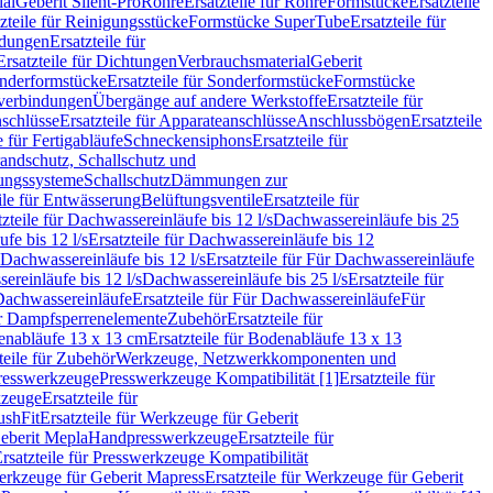
ial
Geberit Silent-Pro
Rohre
Ersatzteile für Rohre
Formstücke
Ersatzteile
zteile für Reinigungsstücke
Formstücke SuperTube
Ersatzteile für
ndungen
Ersatzteile für
Ersatzteile für Dichtungen
Verbrauchsmaterial
Geberit
nderformstücke
Ersatzteile für Sonderformstücke
Formstücke
ckverbindungen
Übergänge auf andere Werkstoffe
Ersatzteile für
schlüsse
Ersatzteile für Apparateanschlüsse
Anschlussbögen
Ersatzteile
e für Fertigabläufe
Schneckensiphons
Ersatzteile für
andschutz, Schallschutz und
rungssysteme
Schallschutz
Dämmungen zur
ile für Entwässerung
Belüftungsventile
Ersatzteile für
tzteile für Dachwassereinläufe bis 12 l/s
Dachwassereinläufe bis 25
fe bis 12 l/s
Ersatzteile für Dachwassereinläufe bis 12
Dachwassereinläufe bis 12 l/s
Ersatzteile für Für Dachwassereinläufe
ereinläufe bis 12 l/s
Dachwassereinläufe bis 25 l/s
Ersatzteile für
Dachwassereinläufe
Ersatzteile für Für Dachwassereinläufe
Für
für Dampfsperrenelemente
Zubehör
Ersatzteile für
nabläufe 13 x 13 cm
Ersatzteile für Bodenabläufe 13 x 13
teile für Zubehör
Werkzeuge, Netzwerkkomponenten und
presswerkzeuge
Presswerkzeuge Kompatibilität [1]
Ersatzteile für
kzeuge
Ersatzteile für
ushFit
Ersatzteile für Werkzeuge für Geberit
Geberit Mepla
Handpresswerkzeuge
Ersatzteile für
rsatzteile für Presswerkzeuge Kompatibilität
rkzeuge für Geberit Mapress
Ersatzteile für Werkzeuge für Geberit