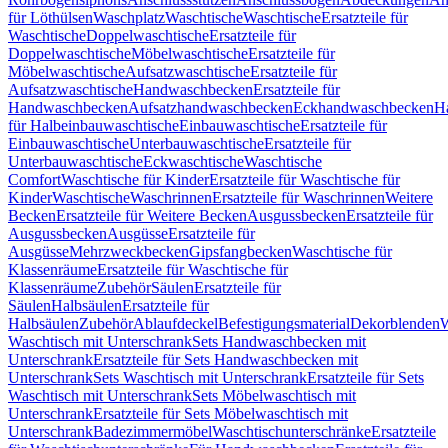
für Löthülsen
Waschplatz
Waschtische
Waschtische
Ersatzteile für
Waschtische
Doppelwaschtische
Ersatzteile für
Doppelwaschtische
Möbelwaschtische
Ersatzteile für
Möbelwaschtische
Aufsatzwaschtische
Ersatzteile für
Aufsatzwaschtische
Handwaschbecken
Ersatzteile für
Handwaschbecken
Aufsatzhandwaschbecken
Eckhandwaschbecken
H
für Halbeinbauwaschtische
Einbauwaschtische
Ersatzteile für
Einbauwaschtische
Unterbauwaschtische
Ersatzteile für
Unterbauwaschtische
Eckwaschtische
Waschtische
Comfort
Waschtische für Kinder
Ersatzteile für Waschtische für
Kinder
Waschtische
Waschrinnen
Ersatzteile für Waschrinnen
Weitere
Becken
Ersatzteile für Weitere Becken
Ausgussbecken
Ersatzteile für
Ausgussbecken
Ausgüsse
Ersatzteile für
Ausgüsse
Mehrzweckbecken
Gipsfangbecken
Waschtische für
Klassenräume
Ersatzteile für Waschtische für
Klassenräume
Zubehör
Säulen
Ersatzteile für
Säulen
Halbsäulen
Ersatzteile für
Halbsäulen
Zubehör
Ablaufdeckel
Befestigungsmaterial
Dekorblenden
W
Waschtisch mit Unterschrank
Sets Handwaschbecken mit
Unterschrank
Ersatzteile für Sets Handwaschbecken mit
Unterschrank
Sets Waschtisch mit Unterschrank
Ersatzteile für Sets
Waschtisch mit Unterschrank
Sets Möbelwaschtisch mit
Unterschrank
Ersatzteile für Sets Möbelwaschtisch mit
Unterschrank
Badezimmermöbel
Waschtischunterschränke
Ersatzteile