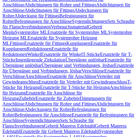
Anschlüsse
Abdichtungen für Rohre und Fittings
Abdichtungen für
Anschlüsse
Abdichtungen für Fittings
Abdeckungen für
Rohre
Abdeckung für Fittings
Befestigungen für
Rohre
Befestigungen für Anschlüsse
Systemdichtungen
Sets Schraube
für Flanschverbindungen
Verbrauchsmaterial
Geberit
Mepla
Systemrohre ML
Ersatzteile für Systemrohre ML
Systemrohre
Heizung ML
Ersatzteile für Systemrohre Heizung
ML
Fittings
Ersatzteile für Fittings
Kupplungen
Ersatzteile für
Kupplungen
Reduktionen
Ersatzteile für
Reduktionen
Winkel
Ersatzteile für Winkel
T-Stücke
Ersatzteile für T-
Stücke
Innenliegende Zirkulation
Übergänge unlösbar
Ersatzteile für
Übergänge unlösbar
Übergänge und Verbindungen, lösbar
Ersatzteile
für Übergänge und Verbindungen, lösbar
Verschlüsse
Ersatzteile für
Verschlüsse
Anschlüsse
Ersatzteile für Anschlüsse
Verteiler mit
Gewindeanschluss
Ersatzteile für Verteiler mit Gewindeanschluss
T-
Stücke für Heizung
Ersatzteile für T-Stücke für Heizung
Anschlüsse
für Heizung
Ersatzteile für Anschlüsse für
Heizung
Zubehör
Ersatzteile für Zubehör
Dämmungen für
Anschlüsse
Abdichtungen für Rohre und Fittings
Abdichtungen für
Anschlüsse
Abdeckungen für Rohre
Befestigungen für
Rohre
Befestigungen für Anschlüsse
Ersatzteile für Befestigungen für
Anschlüsse
Systemdichtungen
Sets Schraube für
Flanschverbindungen
Geberit Mapress Edelstahl
Geberit Mapress
Edelstahl
Ersatzteile für Geberit Mapress Edelstahl
Systemrohre
1.4401
Ersatzteile für Systemrohre 1.4401
Systemrohre