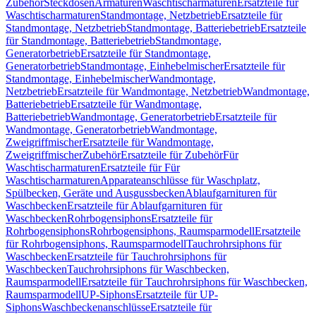
Zubehör
Steckdosen
Armaturen
Waschtischarmaturen
Ersatzteile für
Waschtischarmaturen
Standmontage, Netzbetrieb
Ersatzteile für
Standmontage, Netzbetrieb
Standmontage, Batteriebetrieb
Ersatzteile
für Standmontage, Batteriebetrieb
Standmontage,
Generatorbetrieb
Ersatzteile für Standmontage,
Generatorbetrieb
Standmontage, Einhebelmischer
Ersatzteile für
Standmontage, Einhebelmischer
Wandmontage,
Netzbetrieb
Ersatzteile für Wandmontage, Netzbetrieb
Wandmontage,
Batteriebetrieb
Ersatzteile für Wandmontage,
Batteriebetrieb
Wandmontage, Generatorbetrieb
Ersatzteile für
Wandmontage, Generatorbetrieb
Wandmontage,
Zweigriffmischer
Ersatzteile für Wandmontage,
Zweigriffmischer
Zubehör
Ersatzteile für Zubehör
Für
Waschtischarmaturen
Ersatzteile für Für
Waschtischarmaturen
Apparateanschlüsse für Waschplatz,
Spülbecken, Geräte und Ausgussbecken
Ablaufgarnituren für
Waschbecken
Ersatzteile für Ablaufgarnituren für
Waschbecken
Rohrbogensiphons
Ersatzteile für
Rohrbogensiphons
Rohrbogensiphons, Raumsparmodell
Ersatzteile
für Rohrbogensiphons, Raumsparmodell
Tauchrohrsiphons für
Waschbecken
Ersatzteile für Tauchrohrsiphons für
Waschbecken
Tauchrohrsiphons für Waschbecken,
Raumsparmodell
Ersatzteile für Tauchrohrsiphons für Waschbecken,
Raumsparmodell
UP-Siphons
Ersatzteile für UP-
Siphons
Waschbeckenanschlüsse
Ersatzteile für