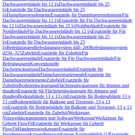
Dachwassereinläufe bis 12 l/s
Dachwassereinläufe bis 25
l/s
Ersatzteile für Dachwassereinläufe bis 25
l/s
Dampfsperrenelemente
Ersatzteile für Dampfsperrenelemente
Für
Dachwassereinläufe bis 12 l/s
Ersatzteile für Für Dachwassereinläufe
bis 12 l/s
Dachwassereinläufe bis 25 l/s
Notüberläufe
Ersatzteile für
Notüberläufe
Für Dachwassereinläufe bis 12 l/s
Ersatzteile für Für
Dachwassereinläufe bis 12 l/s
Dachwassereinläufe bis 25
l/s
Ersatzteile für Dachwassereinläufe bis 25
l/s
Befestigungen
Befestigungssystem d40–200
Befestigungssystem
d250–315
Zubehör
Ersatzteile für Zubehör
Für
Dachwassereinläufe
Ersatzteile für Für Dachwassereinläufe
Für
Befestigungen
Konventionelle
Dachentwässerung
Dachwassereinläufe
Ersatzteile für
Dachwassereinläufe
Dampfsperrenelemente
Ersatzteile für
Dampfsperrenelemente
Zubehör
Ersatzteile für
Zubehör
Bodenentwässerung
Flächenentwässerung für drinnen und
draußen
Ersatzteile für Flächenentwässerung für drinnen und
draußen
Bodenabläufe 13 x 13 cm
Ersatzteile für Bodenabläufe 13 x
13 cm
Bodeneinläufe für Balkone und Terrassen, 13 x 13
cm
Ersatzteile für Bodeneinläufe für Balkone und Terrassen, 13 x 13
cm
Zubehör
Ersatzteile für Zubehör
Werkzeuge,
Netzwerkkomponenten und Software
Werkzeuge
Werkzeuge für
Geberit FlowFit
Ersatzteile für Werkzeuge für Geberit
FlowFit
Handpresswerkzeuge
Ersatzteile für
Handpresswerkzeuge
Presswerkzeuge Kompatibilität [1]
Ersatzteile