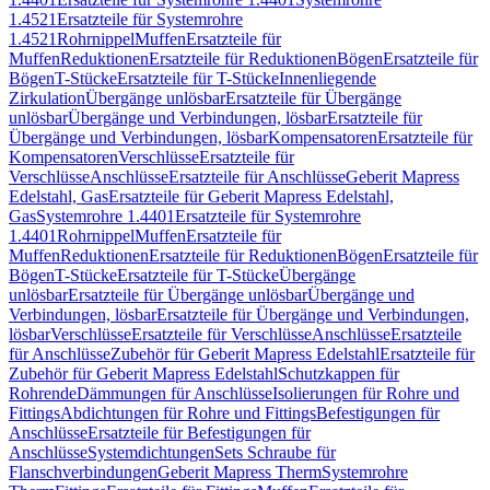
1.4521
Ersatzteile für Systemrohre
1.4521
Rohrnippel
Muffen
Ersatzteile für
Muffen
Reduktionen
Ersatzteile für Reduktionen
Bögen
Ersatzteile für
Bögen
T-Stücke
Ersatzteile für T-Stücke
Innenliegende
Zirkulation
Übergänge unlösbar
Ersatzteile für Übergänge
unlösbar
Übergänge und Verbindungen, lösbar
Ersatzteile für
Übergänge und Verbindungen, lösbar
Kompensatoren
Ersatzteile für
Kompensatoren
Verschlüsse
Ersatzteile für
Verschlüsse
Anschlüsse
Ersatzteile für Anschlüsse
Geberit Mapress
Edelstahl, Gas
Ersatzteile für Geberit Mapress Edelstahl,
Gas
Systemrohre 1.4401
Ersatzteile für Systemrohre
1.4401
Rohrnippel
Muffen
Ersatzteile für
Muffen
Reduktionen
Ersatzteile für Reduktionen
Bögen
Ersatzteile für
Bögen
T-Stücke
Ersatzteile für T-Stücke
Übergänge
unlösbar
Ersatzteile für Übergänge unlösbar
Übergänge und
Verbindungen, lösbar
Ersatzteile für Übergänge und Verbindungen,
lösbar
Verschlüsse
Ersatzteile für Verschlüsse
Anschlüsse
Ersatzteile
für Anschlüsse
Zubehör für Geberit Mapress Edelstahl
Ersatzteile für
Zubehör für Geberit Mapress Edelstahl
Schutzkappen für
Rohrende
Dämmungen für Anschlüsse
Isolierungen für Rohre und
Fittings
Abdichtungen für Rohre und Fittings
Befestigungen für
Anschlüsse
Ersatzteile für Befestigungen für
Anschlüsse
Systemdichtungen
Sets Schraube für
Flanschverbindungen
Geberit Mapress Therm
Systemrohre