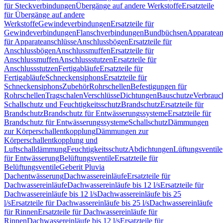
für Steckverbindungen
Übergänge auf andere Werkstoffe
Ersatzteile
für Übergänge auf andere
Werkstoffe
Gewindeverbindungen
Ersatzteile für
Gewindeverbindungen
Flanschverbindungen
Bundbüchsen
Apparatean
für Apparateanschlüsse
Anschlussbögen
Ersatzteile für
Anschlussbögen
Anschlussmuffen
Ersatzteile für
Anschlussmuffen
Anschlussstutzen
Ersatzteile für
Anschlussstutzen
Fertigabläufe
Ersatzteile für
Fertigabläufe
Schneckensiphons
Ersatzteile für
Schneckensiphons
Zubehör
Rohrschellen
Befestigungen für
Rohrschellen
Tragschalen
Verschlüsse
Dichtungen
Bauschutze
Verbrauc
Schallschutz und Feuchtigkeitsschutz
Brandschutz
Ersatzteile für
Brandschutz
Brandschutz für Entwässerungssysteme
Ersatzteile für
Brandschutz für Entwässerungssysteme
Schallschutz
Dämmungen
zur Körperschallentkopplung
Dämmungen zur
Körperschallentkopplung und
Luftschalldämmung
Feuchtigkeitsschutz
Abdichtungen
Lüftungsventile
für Entwässerung
Belüftungsventile
Ersatzteile für
Belüftungsventile
Geberit Pluvia
Dachentwässerung
Dachwassereinläufe
Ersatzteile für
Dachwassereinläufe
Dachwassereinläufe bis 12 l/s
Ersatzteile für
Dachwassereinläufe bis 12 l/s
Dachwassereinläufe bis 25
l/s
Ersatzteile für Dachwassereinläufe bis 25 l/s
Dachwassereinläufe
für Rinnen
Ersatzteile für Dachwassereinläufe für
Rinnen
Dachwassereinläufe bis 12 l/s
Ersatzteile für