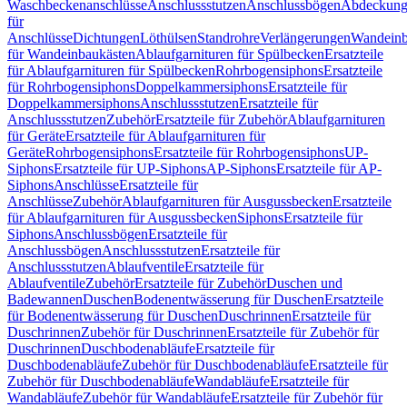
Waschbeckenanschlüsse
Anschlussstutzen
Anschlussbögen
Abdeckung
für
Anschlüsse
Dichtungen
Löthülsen
Standrohre
Verlängerungen
Wandeinb
für Wandeinbaukästen
Ablaufgarnituren für Spülbecken
Ersatzteile
für Ablaufgarnituren für Spülbecken
Rohrbogensiphons
Ersatzteile
für Rohrbogensiphons
Doppelkammersiphons
Ersatzteile für
Doppelkammersiphons
Anschlussstutzen
Ersatzteile für
Anschlussstutzen
Zubehör
Ersatzteile für Zubehör
Ablaufgarnituren
für Geräte
Ersatzteile für Ablaufgarnituren für
Geräte
Rohrbogensiphons
Ersatzteile für Rohrbogensiphons
UP-
Siphons
Ersatzteile für UP-Siphons
AP-Siphons
Ersatzteile für AP-
Siphons
Anschlüsse
Ersatzteile für
Anschlüsse
Zubehör
Ablaufgarnituren für Ausgussbecken
Ersatzteile
für Ablaufgarnituren für Ausgussbecken
Siphons
Ersatzteile für
Siphons
Anschlussbögen
Ersatzteile für
Anschlussbögen
Anschlussstutzen
Ersatzteile für
Anschlussstutzen
Ablaufventile
Ersatzteile für
Ablaufventile
Zubehör
Ersatzteile für Zubehör
Duschen und
Badewannen
Duschen
Bodenentwässerung für Duschen
Ersatzteile
für Bodenentwässerung für Duschen
Duschrinnen
Ersatzteile für
Duschrinnen
Zubehör für Duschrinnen
Ersatzteile für Zubehör für
Duschrinnen
Duschbodenabläufe
Ersatzteile für
Duschbodenabläufe
Zubehör für Duschbodenabläufe
Ersatzteile für
Zubehör für Duschbodenabläufe
Wandabläufe
Ersatzteile für
Wandabläufe
Zubehör für Wandabläufe
Ersatzteile für Zubehör für