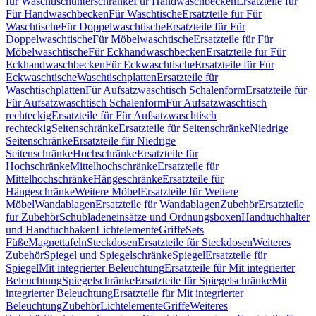
für Waschtischunterschränke
Für Handwaschbecken
Ersatzteile für
Für Handwaschbecken
Für Waschtische
Ersatzteile für Für
Waschtische
Für Doppelwaschtische
Ersatzteile für Für
Doppelwaschtische
Für Möbelwaschtische
Ersatzteile für Für
Möbelwaschtische
Für Eckhandwaschbecken
Ersatzteile für Für
Eckhandwaschbecken
Für Eckwaschtische
Ersatzteile für Für
Eckwaschtische
Waschtischplatten
Ersatzteile für
Waschtischplatten
Für Aufsatzwaschtisch Schalenform
Ersatzteile für
Für Aufsatzwaschtisch Schalenform
Für Aufsatzwaschtisch
rechteckig
Ersatzteile für Für Aufsatzwaschtisch
rechteckig
Seitenschränke
Ersatzteile für Seitenschränke
Niedrige
Seitenschränke
Ersatzteile für Niedrige
Seitenschränke
Hochschränke
Ersatzteile für
Hochschränke
Mittelhochschränke
Ersatzteile für
Mittelhochschränke
Hängeschränke
Ersatzteile für
Hängeschränke
Weitere Möbel
Ersatzteile für Weitere
Möbel
Wandablagen
Ersatzteile für Wandablagen
Zubehör
Ersatzteile
für Zubehör
Schubladeneinsätze und Ordnungsboxen
Handtuchhalter
und Handtuchhaken
Lichtelemente
Griffe
Sets
Füße
Magnettafeln
Steckdosen
Ersatzteile für Steckdosen
Weiteres
Zubehör
Spiegel und Spiegelschränke
Spiegel
Ersatzteile für
Spiegel
Mit integrierter Beleuchtung
Ersatzteile für Mit integrierter
Beleuchtung
Spiegelschränke
Ersatzteile für Spiegelschränke
Mit
integrierter Beleuchtung
Ersatzteile für Mit integrierter
Beleuchtung
Zubehör
Lichtelemente
Griffe
Weiteres