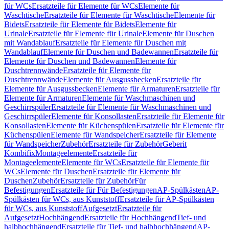
für WCs
Ersatzteile für Elemente für WCs
Elemente für
Waschtische
Ersatzteile für Elemente für Waschtische
Elemente für
Bidets
Ersatzteile für Elemente für Bidets
Elemente für
Urinale
Ersatzteile für Elemente für Urinale
Elemente für Duschen
mit Wandablauf
Ersatzteile für Elemente für Duschen mit
Wandablauf
Elemente für Duschen und Badewannen
Ersatzteile für
Elemente für Duschen und Badewannen
Elemente für
Duschtrennwände
Ersatzteile für Elemente für
Duschtrennwände
Elemente für Ausgussbecken
Ersatzteile für
Elemente für Ausgussbecken
Elemente für Armaturen
Ersatzteile für
Elemente für Armaturen
Elemente für Waschmaschinen und
Geschirrspüler
Ersatzteile für Elemente für Waschmaschinen und
Geschirrspüler
Elemente für Konsollasten
Ersatzteile für Elemente für
Konsollasten
Elemente für Küchenspülen
Ersatzteile für Elemente für
Küchenspülen
Elemente für Wandspeicher
Ersatzteile für Elemente
für Wandspeicher
Zubehör
Ersatzteile für Zubehör
Geberit
Kombifix
Montageelemente
Ersatzteile für
Montageelemente
Elemente für WCs
Ersatzteile für Elemente für
WCs
Elemente für Duschen
Ersatzteile für Elemente für
Duschen
Zubehör
Ersatzteile für Zubehör
Für
Befestigungen
Ersatzteile für Für Befestigungen
AP-Spülkästen
AP-
Spülkästen für WCs, aus Kunststoff
Ersatzteile für AP-Spülkästen
für WCs, aus Kunststoff
Aufgesetzt
Ersatzteile für
Aufgesetzt
Hochhängend
Ersatzteile für Hochhängend
Tief- und
halbhochhängend
Ersatzteile für Tief- und halbhochhängend
AP-