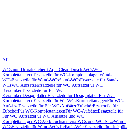
AT
WCs und Urinale
Geberit AquaClean Dusch-WCs
WC-
Komplettanlagen
Ersatzteile für WC-Komplettanlagen
Wand-
WCs
Ersatzteile für Wand-WCs
Stand-WCs
Ersatzteile für Stand-
WCs
WC-Aufsätze
Ersatzteile für WC-Aufsätze
Für WC-
Keramiken
Ersatzteile für Für WC-
Keramiken
Designplatten
Ersatzteile für Designplatten
Für WC-
Komplettanlagen
Ersatzteile für Für WC-Komplettanlagen
Für WC-
Aufsätze
Ersatzteile für Für WC-Aufsätze
Zubehör
Ersatzteile für
Zubehör
Für WC-Komplettanlagen
Für WC-Aufsätze
Ersatzteile für
Für WC-Aufsätze
Für WC-Aufsätze und WC-
Komplettanlagen
WCs
Verbrauchsmaterial
WCs und WC-Sitze
Wand-
WCs
Ersatzteile für Wand-WCs
Tiefspül-WCs
Ersatzteile für Tiefspül-