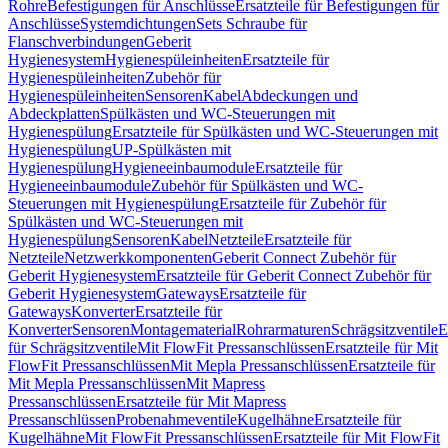
Rohre
Befestigungen für Anschlüsse
Ersatzteile für Befestigungen für
Anschlüsse
Systemdichtungen
Sets Schraube für
Flanschverbindungen
Geberit
Hygienesystem
Hygienespüleinheiten
Ersatzteile für
Hygienespüleinheiten
Zubehör für
Hygienespüleinheiten
Sensoren
Kabel
Abdeckungen und
Abdeckplatten
Spülkästen und WC-Steuerungen mit
Hygienespülung
Ersatzteile für Spülkästen und WC-Steuerungen mit
Hygienespülung
UP-Spülkästen mit
Hygienespülung
Hygieneeinbaumodule
Ersatzteile für
Hygieneeinbaumodule
Zubehör für Spülkästen und WC-
Steuerungen mit Hygienespülung
Ersatzteile für Zubehör für
Spülkästen und WC-Steuerungen mit
Hygienespülung
Sensoren
Kabel
Netzteile
Ersatzteile für
Netzteile
Netzwerkkomponenten
Geberit Connect Zubehör für
Geberit Hygienesystem
Ersatzteile für Geberit Connect Zubehör für
Geberit Hygienesystem
Gateways
Ersatzteile für
Gateways
Konverter
Ersatzteile für
Konverter
Sensoren
Montagematerial
Rohrarmaturen
Schrägsitzventile
E
für Schrägsitzventile
Mit FlowFit Pressanschlüssen
Ersatzteile für Mit
FlowFit Pressanschlüssen
Mit Mepla Pressanschlüssen
Ersatzteile für
Mit Mepla Pressanschlüssen
Mit Mapress
Pressanschlüssen
Ersatzteile für Mit Mapress
Pressanschlüssen
Probenahmeventile
Kugelhähne
Ersatzteile für
Kugelhähne
Mit FlowFit Pressanschlüssen
Ersatzteile für Mit FlowFit