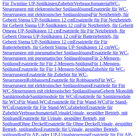
Für Twinline UP-Spülkästen
Zubehör
Verbrauchsmaterial
WC-
Steuerungen mit elektronischer Spülauslösung
Ersatzteile für WC-
Steuerungen mit elektronischer Spülauslösung
Für Netzbetrieb, für
Geberit Sigma UP-Spülkästen 12 cm
Ersatzteile für Für Netzbetrieb,
für Geberit Sigma UP-Spülkästen 12 cm
Für Netzbetrieb, für Geberit
Omega UP-Spülkästen 12 cm
Ersatzteile für Für Netzbetrieb, für
Geberit Omega UP-Spülkästen 12 cm
Für Batteriebetrieb, für
Geberit Sigma UP-Spülkästen 12 cm
Ersatzteile für Für
Batteriebetrieb, für Geberit Sigma UP-Spülkästen 12 cm
WC-
Steuerungen mit pneumatischer Spülauslösung
Ersatzteile für WC-
Steuerungen mit pneumatischer Spülauslösung
Für 2-Mengen-
Spülung
Ersatzteile für Für 2-Mengen-Spülung
Für 1-Mengen-
Spülung
Ersatzteile für Für 1-Mengen-Spülung
Zubehör für WC-
Steuerungen
Ersatzteile für Zubehör für WC-
Steuerungen
Rohbausets
Ersatzteile für Rohbausets
Für WC-
Steuerungen mit elektronischer Spülauslösung
Ersatzteile für Für
WC-Steuerungen mit elektronischer Spülauslösung
Geberit Monolith
Sanitärmodule
Sanitärmodule für WCs
Ersatzteile für Sanitärmodule
für WCs
Für Wand-WCs
Ersatzteile für Für Wand-WCs
Für Stand-
WCs
Ersatzteile für Für Stand-WCs
Zubehör
Ersatzteile für
Zubehör
Verbrauchsmaterial
Urinale
Urinale, gespülter Betrieb, mit
Spülrand
Ersatzteile für Urinale, gespülter Betrieb, mit
Spülrand
Ohne Deckel
Ersatzteile für Ohne Deckel
Urinale, gespülter
Betrieb, spülrandlos
Ersatzteile für Urinale, gespülter Betrieb,
spülrandlos
Für AP- oder UP-Urinalsteuerung
Ersatzteile für Für AP-