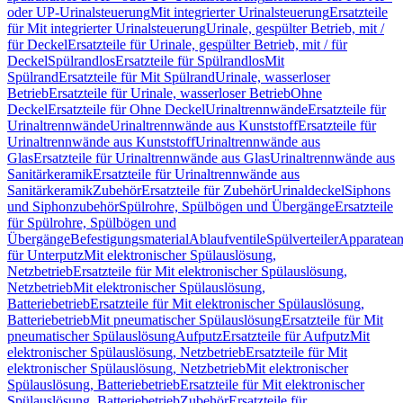
oder UP-Urinalsteuerung
Mit integrierter Urinalsteuerung
Ersatzteile
für Mit integrierter Urinalsteuerung
Urinale, gespülter Betrieb, mit /
für Deckel
Ersatzteile für Urinale, gespülter Betrieb, mit / für
Deckel
Spülrandlos
Ersatzteile für Spülrandlos
Mit
Spülrand
Ersatzteile für Mit Spülrand
Urinale, wasserloser
Betrieb
Ersatzteile für Urinale, wasserloser Betrieb
Ohne
Deckel
Ersatzteile für Ohne Deckel
Urinaltrennwände
Ersatzteile für
Urinaltrennwände
Urinaltrennwände aus Kunststoff
Ersatzteile für
Urinaltrennwände aus Kunststoff
Urinaltrennwände aus
Glas
Ersatzteile für Urinaltrennwände aus Glas
Urinaltrennwände aus
Sanitärkeramik
Ersatzteile für Urinaltrennwände aus
Sanitärkeramik
Zubehör
Ersatzteile für Zubehör
Urinaldeckel
Siphons
und Siphonzubehör
Spülrohre, Spülbögen und Übergänge
Ersatzteile
für Spülrohre, Spülbögen und
Übergänge
Befestigungsmaterial
Ablaufventile
Spülverteiler
Apparatean
für Unterputz
Mit elektronischer Spülauslösung,
Netzbetrieb
Ersatzteile für Mit elektronischer Spülauslösung,
Netzbetrieb
Mit elektronischer Spülauslösung,
Batteriebetrieb
Ersatzteile für Mit elektronischer Spülauslösung,
Batteriebetrieb
Mit pneumatischer Spülauslösung
Ersatzteile für Mit
pneumatischer Spülauslösung
Aufputz
Ersatzteile für Aufputz
Mit
elektronischer Spülauslösung, Netzbetrieb
Ersatzteile für Mit
elektronischer Spülauslösung, Netzbetrieb
Mit elektronischer
Spülauslösung, Batteriebetrieb
Ersatzteile für Mit elektronischer
Spülauslösung, Batteriebetrieb
Zubehör
Ersatzteile für