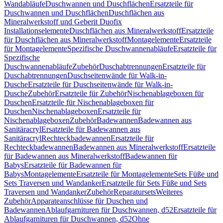
Wandabläufe
Duschwannen und Duschflächen
Ersatzteile für
Duschwannen und Duschflächen
Duschflächen aus
Mineralwerkstoff und Geberit Duofix
Installationselemente
Duschflächen aus Mineralwerkstoff
Ersatzteile
für Duschflächen aus Mineralwerkstoff
Montagelemente
Ersatzteile
für Montagelemente
Spezifische Duschwannenabläufe
Ersatzteile für
Spezifische
Duschwannenabläufe
Zubehör
Duschabtrennungen
Ersatzteile für
Duschabtrennungen
Duschseitenwände für Walk-in-
Dusche
Ersatzteile für Duschseitenwände für Walk-in-
Dusche
Zubehör
Ersatzteile für Zubehör
Nischenablageboxen für
Duschen
Ersatzteile für Nischenablageboxen für
Duschen
Nischenablageboxen
Ersatzteile für
Nischenablageboxen
Zubehör
Badewannen
Badewannen aus
Sanitäracryl
Ersatzteile für Badewannen aus
Sanitäracryl
Rechteckbadewannen
Ersatzteile für
Rechteckbadewannen
Badewannen aus Mineralwerkstoff
Ersatzteile
für Badewannen aus Mineralwerkstoff
Badewannen für
Babys
Ersatzteile für Badewannen für
Babys
Montagelemente
Ersatzteile für Montagelemente
Sets Füße und
Sets Traversen und Wandanker
Ersatzteile für Sets Füße und Sets
Traversen und Wandanker
Zubehör
Reparatursets
Weiteres
Zubehör
Apparateanschlüsse für Duschen und
Badewannen
Ablaufgarnituren für Duschwannen, d52
Ersatzteile für
Ablaufgarnituren für Duschwannen, d52
Ohne