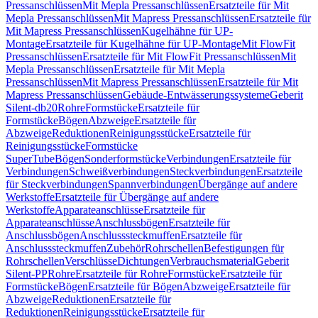
Pressanschlüssen
Mit Mepla Pressanschlüssen
Ersatzteile für Mit
Mepla Pressanschlüssen
Mit Mapress Pressanschlüssen
Ersatzteile für
Mit Mapress Pressanschlüssen
Kugelhähne für UP-
Montage
Ersatzteile für Kugelhähne für UP-Montage
Mit FlowFit
Pressanschlüssen
Ersatzteile für Mit FlowFit Pressanschlüssen
Mit
Mepla Pressanschlüssen
Ersatzteile für Mit Mepla
Pressanschlüssen
Mit Mapress Pressanschlüssen
Ersatzteile für Mit
Mapress Pressanschlüssen
Gebäude-Entwässerungssysteme
Geberit
Silent-db20
Rohre
Formstücke
Ersatzteile für
Formstücke
Bögen
Abzweige
Ersatzteile für
Abzweige
Reduktionen
Reinigungsstücke
Ersatzteile für
Reinigungsstücke
Formstücke
SuperTube
Bögen
Sonderformstücke
Verbindungen
Ersatzteile für
Verbindungen
Schweißverbindungen
Steckverbindungen
Ersatzteile
für Steckverbindungen
Spannverbindungen
Übergänge auf andere
Werkstoffe
Ersatzteile für Übergänge auf andere
Werkstoffe
Apparateanschlüsse
Ersatzteile für
Apparateanschlüsse
Anschlussbögen
Ersatzteile für
Anschlussbögen
Anschlusssteckmuffen
Ersatzteile für
Anschlusssteckmuffen
Zubehör
Rohrschellen
Befestigungen für
Rohrschellen
Verschlüsse
Dichtungen
Verbrauchsmaterial
Geberit
Silent-PP
Rohre
Ersatzteile für Rohre
Formstücke
Ersatzteile für
Formstücke
Bögen
Ersatzteile für Bögen
Abzweige
Ersatzteile für
Abzweige
Reduktionen
Ersatzteile für
Reduktionen
Reinigungsstücke
Ersatzteile für