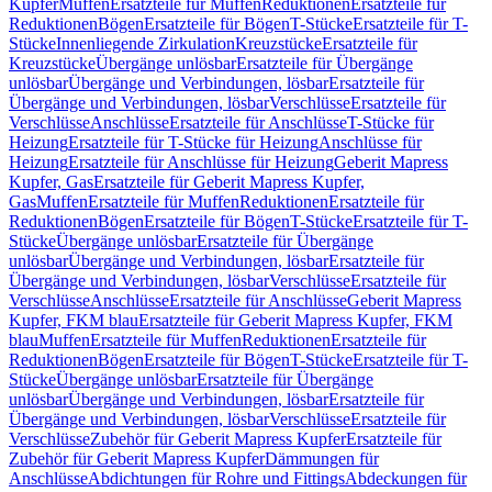
Kupfer
Muffen
Ersatzteile für Muffen
Reduktionen
Ersatzteile für
Reduktionen
Bögen
Ersatzteile für Bögen
T-Stücke
Ersatzteile für T-
Stücke
Innenliegende Zirkulation
Kreuzstücke
Ersatzteile für
Kreuzstücke
Übergänge unlösbar
Ersatzteile für Übergänge
unlösbar
Übergänge und Verbindungen, lösbar
Ersatzteile für
Übergänge und Verbindungen, lösbar
Verschlüsse
Ersatzteile für
Verschlüsse
Anschlüsse
Ersatzteile für Anschlüsse
T-Stücke für
Heizung
Ersatzteile für T-Stücke für Heizung
Anschlüsse für
Heizung
Ersatzteile für Anschlüsse für Heizung
Geberit Mapress
Kupfer, Gas
Ersatzteile für Geberit Mapress Kupfer,
Gas
Muffen
Ersatzteile für Muffen
Reduktionen
Ersatzteile für
Reduktionen
Bögen
Ersatzteile für Bögen
T-Stücke
Ersatzteile für T-
Stücke
Übergänge unlösbar
Ersatzteile für Übergänge
unlösbar
Übergänge und Verbindungen, lösbar
Ersatzteile für
Übergänge und Verbindungen, lösbar
Verschlüsse
Ersatzteile für
Verschlüsse
Anschlüsse
Ersatzteile für Anschlüsse
Geberit Mapress
Kupfer, FKM blau
Ersatzteile für Geberit Mapress Kupfer, FKM
blau
Muffen
Ersatzteile für Muffen
Reduktionen
Ersatzteile für
Reduktionen
Bögen
Ersatzteile für Bögen
T-Stücke
Ersatzteile für T-
Stücke
Übergänge unlösbar
Ersatzteile für Übergänge
unlösbar
Übergänge und Verbindungen, lösbar
Ersatzteile für
Übergänge und Verbindungen, lösbar
Verschlüsse
Ersatzteile für
Verschlüsse
Zubehör für Geberit Mapress Kupfer
Ersatzteile für
Zubehör für Geberit Mapress Kupfer
Dämmungen für
Anschlüsse
Abdichtungen für Rohre und Fittings
Abdeckungen für