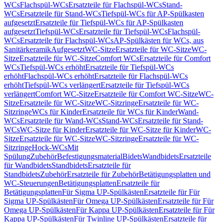
WCs
Flachspül-WCs
Ersatzteile für Flachspül-WCs
Stand-
WCs
Ersatzteile für Stand-WCs
Tiefspül-WCs für AP-Spülkasten
aufgesetzt
Ersatzteile für Tiefspül-WCs für AP-Spülkasten
aufgesetzt
Tiefspül-WCs
Ersatzteile für Tiefspül-WCs
Flachspül-
WCs
Ersatzteile für Flachspül-WCs
AP-Spülkästen für WCs, aus
Sanitärkeramik
Aufgesetzt
WC-Sitze
Ersatzteile für WC-Sitze
WC-
Sitze
Ersatzteile für WC-Sitze
Comfort WCs
Ersatzteile für Comfort
WCs
Tiefspül-WCs erhöht
Ersatzteile für Tiefspül-WCs
erhöht
Flachspül-WCs erhöht
Ersatzteile für Flachspül-WCs
erhöht
Tiefspül-WCs verlängert
Ersatzteile für Tiefspül-WCs
verlängert
Comfort WC-Sitze
Ersatzteile für Comfort WC-Sitze
WC-
Sitze
Ersatzteile für WC-Sitze
WC-Sitzringe
Ersatzteile für WC-
Sitzringe
WCs für Kinder
Ersatzteile für WCs für Kinder
Wand-
WCs
Ersatzteile für Wand-WCs
Stand-WCs
Ersatzteile für Stand-
WCs
WC-Sitze für Kinder
Ersatzteile für WC-Sitze für Kinder
WC-
Sitze
Ersatzteile für WC-Sitze
WC-Sitzringe
Ersatzteile für WC-
Sitzringe
Hock-WCs
Mit
Spülung
Zubehör
Befestigungsmaterial
Bidets
Wandbidets
Ersatzteile
für Wandbidets
Standbidets
Ersatzteile für
Standbidets
Zubehör
Ersatzteile für Zubehör
Betätigungsplatten und
WC-Steuerungen
Betätigungsplatten
Ersatzteile für
Betätigungsplatten
Für Sigma UP-Spülkästen
Ersatzteile für Für
Sigma UP-Spülkästen
Für Omega UP-Spülkästen
Ersatzteile für Für
Omega UP-Spülkästen
Für Kappa UP-Spülkästen
Ersatzteile für Für
Kappa UP-Spülkästen
Für Twinline UP-Spülkästen
Ersatzteile für