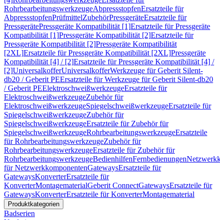
Rohrbearbeitungswerkzeuge
Abpressstopfen
Ersatzteile für
Abpressstopfen
Prüfmittel
Zubehör
Pressgeräte
Ersatzteile für
Pressgeräte
Pressgeräte Kompatibilität [1]
Ersatzteile für Pressgeräte
Kompatibilität [1]
Pressgeräte Kompatibilität [2]
Ersatzteile für
Pressgeräte Kompatibilität [2]
Pressgeräte Kompatibilität
[2XL]
Ersatzteile für Pressgeräte Kompatibilität [2XL]
Pressgeräte
Kompatibilität [4] / [2]
Ersatzteile für Pressgeräte Kompatibilität [4] /
[2]
Universalkoffer
Universalkoffer
Werkzeuge für Geberit Silent-
db20 / Geberit PE
Ersatzteile für Werkzeuge für Geberit Silent-db20
/ Geberit PE
Elektroschweißwerkzeuge
Ersatzteile für
Elektroschweißwerkzeuge
Zubehör für
Elektroschweißwerkzeuge
Spiegelschweißwerkzeuge
Ersatzteile für
Spiegelschweißwerkzeuge
Zubehör für
Spiegelschweißwerkzeuge
Ersatzteile für Zubehör für
Spiegelschweißwerkzeuge
Rohrbearbeitungswerkzeuge
Ersatzteile
für Rohrbearbeitungswerkzeuge
Zubehör für
Rohrbearbeitungswerkzeuge
Ersatzteile für Zubehör für
Rohrbearbeitungswerkzeuge
Bedienhilfen
Fernbedienungen
Netzwerk
für Netzwerkkomponenten
Gateways
Ersatzteile für
Gateways
Konverter
Ersatzteile für
Konverter
Montagematerial
Geberit Connect
Gateways
Ersatzteile für
Gateways
Konverter
Ersatzteile für Konverter
Montagematerial
Produktkategorien
Badserien