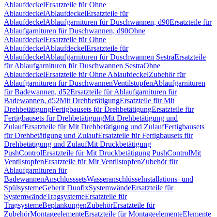
Ablaufdeckel
Ersatzteile für Ohne
Ablaufdeckel
Ablaufdeckel
Ersatzteile für
Ablaufdeckel
Ablaufgarnituren für Duschwannen, d90
Ersatzteile für
Ablaufgarnituren für Duschwannen, d90
Ohne
Ablaufdeckel
Ersatzteile für Ohne
Ablaufdeckel
Ablaufdeckel
Ersatzteile für
Ablaufdeckel
Ablaufgarnituren für Duschwannen Sestra
Ersatzteile
für Ablaufgarnituren für Duschwannen Sestra
Ohne
Ablaufdeckel
Ersatzteile für Ohne Ablaufdeckel
Zubehör für
Ablaufgarnituren für Duschwannen
Ventilstopfen
Ablaufgarnituren
für Badewannen, d52
Ersatzteile für Ablaufgarnituren für
Badewannen, d52
Mit Drehbetätigung
Ersatzteile für Mit
Drehbetätigung
Fertigbausets für Drehbetätigung
Ersatzteile für
Fertigbausets für Drehbetätigung
Mit Drehbetätigung und
Zulauf
Ersatzteile für Mit Drehbetätigung und Zulauf
Fertigbausets
für Drehbetätigung und Zulauf
Ersatzteile für Fertigbausets für
Drehbetätigung und Zulauf
Mit Druckbetätigung
PushControl
Ersatzteile für Mit Druckbetätigung PushControl
Mit
Ventilstopfen
Ersatzteile für Mit Ventilstopfen
Zubehör für
Ablaufgarnituren für
Badewannen
Anschlusssets
Wasseranschlüsse
Installations- und
Spülsysteme
Geberit Duofix
Systemwände
Ersatzteile für
Systemwände
Tragsysteme
Ersatzteile für
Tragsysteme
Beplankungen
Zubehör
Ersatzteile für
Zubehör
Montageelemente
Ersatzteile für Montageelemente
Elemente