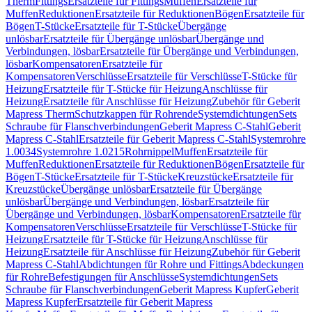
Therm
Fittings
Ersatzteile für Fittings
Muffen
Ersatzteile für
Muffen
Reduktionen
Ersatzteile für Reduktionen
Bögen
Ersatzteile für
Bögen
T-Stücke
Ersatzteile für T-Stücke
Übergänge
unlösbar
Ersatzteile für Übergänge unlösbar
Übergänge und
Verbindungen, lösbar
Ersatzteile für Übergänge und Verbindungen,
lösbar
Kompensatoren
Ersatzteile für
Kompensatoren
Verschlüsse
Ersatzteile für Verschlüsse
T-Stücke für
Heizung
Ersatzteile für T-Stücke für Heizung
Anschlüsse für
Heizung
Ersatzteile für Anschlüsse für Heizung
Zubehör für Geberit
Mapress Therm
Schutzkappen für Rohrende
Systemdichtungen
Sets
Schraube für Flanschverbindungen
Geberit Mapress C-Stahl
Geberit
Mapress C-Stahl
Ersatzteile für Geberit Mapress C-Stahl
Systemrohre
1.0034
Systemrohre 1.0215
Rohrnippel
Muffen
Ersatzteile für
Muffen
Reduktionen
Ersatzteile für Reduktionen
Bögen
Ersatzteile für
Bögen
T-Stücke
Ersatzteile für T-Stücke
Kreuzstücke
Ersatzteile für
Kreuzstücke
Übergänge unlösbar
Ersatzteile für Übergänge
unlösbar
Übergänge und Verbindungen, lösbar
Ersatzteile für
Übergänge und Verbindungen, lösbar
Kompensatoren
Ersatzteile für
Kompensatoren
Verschlüsse
Ersatzteile für Verschlüsse
T-Stücke für
Heizung
Ersatzteile für T-Stücke für Heizung
Anschlüsse für
Heizung
Ersatzteile für Anschlüsse für Heizung
Zubehör für Geberit
Mapress C-Stahl
Abdichtungen für Rohre und Fittings
Abdeckungen
für Rohre
Befestigungen für Anschlüsse
Systemdichtungen
Sets
Schraube für Flanschverbindungen
Geberit Mapress Kupfer
Geberit
Mapress Kupfer
Ersatzteile für Geberit Mapress