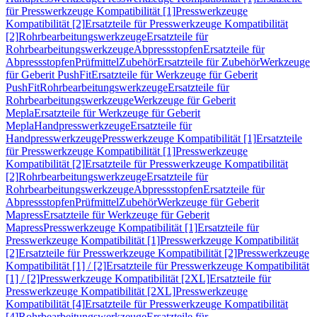
für Presswerkzeuge Kompatibilität [1]
Presswerkzeuge
Kompatibilität [2]
Ersatzteile für Presswerkzeuge Kompatibilität
[2]
Rohrbearbeitungswerkzeuge
Ersatzteile für
Rohrbearbeitungswerkzeuge
Abpressstopfen
Ersatzteile für
Abpressstopfen
Prüfmittel
Zubehör
Ersatzteile für Zubehör
Werkzeuge
für Geberit PushFit
Ersatzteile für Werkzeuge für Geberit
PushFit
Rohrbearbeitungswerkzeuge
Ersatzteile für
Rohrbearbeitungswerkzeuge
Werkzeuge für Geberit
Mepla
Ersatzteile für Werkzeuge für Geberit
Mepla
Handpresswerkzeuge
Ersatzteile für
Handpresswerkzeuge
Presswerkzeuge Kompatibilität [1]
Ersatzteile
für Presswerkzeuge Kompatibilität [1]
Presswerkzeuge
Kompatibilität [2]
Ersatzteile für Presswerkzeuge Kompatibilität
[2]
Rohrbearbeitungswerkzeuge
Ersatzteile für
Rohrbearbeitungswerkzeuge
Abpressstopfen
Ersatzteile für
Abpressstopfen
Prüfmittel
Zubehör
Werkzeuge für Geberit
Mapress
Ersatzteile für Werkzeuge für Geberit
Mapress
Presswerkzeuge Kompatibilität [1]
Ersatzteile für
Presswerkzeuge Kompatibilität [1]
Presswerkzeuge Kompatibilität
[2]
Ersatzteile für Presswerkzeuge Kompatibilität [2]
Presswerkzeuge
Kompatibilität [1] / [2]
Ersatzteile für Presswerkzeuge Kompatibilität
[1] / [2]
Presswerkzeuge Kompatibilität [2XL]
Ersatzteile für
Presswerkzeuge Kompatibilität [2XL]
Presswerkzeuge
Kompatibilität [4]
Ersatzteile für Presswerkzeuge Kompatibilität
[4]
Rohrbearbeitungswerkzeuge
Ersatzteile für