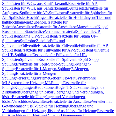
Spülkästen für WCs, aus Sanitärkeramik
Ersatzteile für AP-
Spülkästen für WCs, aus Sanitärkeramik
Aufgesetzt
Ersatzteile für
Aufgesetzt
Spülrohre für AP-Spülkästen
Ersatzteile für Spülrohre für
AP-Spülkästen
Hochhängend
Ersatzteile für Hochhängend
Tief- und
halbhochhängend
Zubehör
Ersatzteile für
Zubehör
Anschlüsse
Ersatzteile für Anschlüsse
Manschetten
Nippel,
Rosetten und Staueinsätze
Verbrauchsmaterial
Spülventile
UP-
Spülkästen
Sigma UP-Spülkästen
Ersatzteile für Sigma UP-
Spülkästen
Spülrohre
Zubehör
Füll- und
Spülventile
Füllventile
Ersatzteile für Füllventile
Füllventile für AP-
Spülkästen
Ersatzteile für Füllventile für AP-Spülkästen
Füllventile
für UP-Spülkästen
Ersatzteile für Füllventile für UP-
Spülkästen
Spülventile
Ersatzteile für Spülventile
Spül-Stopp-
Spülung
Ersatzteile für Spül-Stopp-Spülung
1-Mengen-
Spülung
Ersatzteile für 1-Mengen-Spülung
2-Mengen-
Spülung
Ersatzteile für 2-Mengen-
Spülung
Versorgungssysteme
Geberit FlowFit
Systemrohre
ML
Systemrohre Heizung ML
Fittings
Ersatzteile für
Fittings
Kupplungen
Reduktionen
Bögen
T-Stücke
Innenliegende
Zirkulation
Übergänge unlösbar
Übergänge und Verbindungen,
lösbar
Ersatzteile für Übergänge und Verbindungen,
lösbar
Verschlüsse
Anschlüsse
Ersatzteile für Anschlüsse
Verteiler mit
Gewindeanschluss
T-Stücke für Heizung
Übergänge und
Verbindungen für Heizung, lösbar
Anschlüsse für Heizung
Ersatzteile
für Anschlüsse für Heizung
Zubehör
Dämmungen für