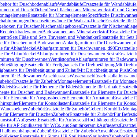
Zubehör für Duschbodenabläufe
Wandabläufe
Ersatzteile für Wandabläufe
wannen und Duschflächen
Duschflächen aus Mineralwerkstoff und Geberi
ntagelemente
Ersatzteile für Montagelemente
Spezifische Duschwanne
schabtrennungen
Duschseitenwände für Walk-in-Dusche
Ersatzteile für
lageboxen für Duschen
Nischenablageboxen
Ersatzteile für Nischenabla
ür Rechteckbadewannen
Badewannen aus Mineralwerkstoff
Ersatzteile f
mente
Sets Füße und Sets Traversen und Wandanker
Ersatzteile für Set
se für Duschen und Badewannen
Ablaufgarnituren für Duschwannen, 
ile für Ablaufdeckel
Ablaufgarnituren für Duschwannen, d90
Ersatzteil
ile für Ablaufdeckel
Ablaufgarnituren für Duschwannen Sestra
Ersatztei
rnituren für Duschwannen
Ventilstopfen
Ablaufgarnituren für Badewann
rehbetätigung
Ersatzteile für Fertigbausets für Drehbetätigung
Mit Drehbe
rtigbausets für Drehbetätigung und Zulauf
Mit Druckbetätigung PushCon
ituren für Badewannen
Anschlusssets
Wasseranschlüsse
Installations- un
ubehör
Ersatzteile für Zubehör
Montageelemente
Ersatzteile für Montag
Bidets
Ersatzteile für Elemente für Bidets
Elemente für Urinale
Ersatztei
mente für Duschen und Badewannen
Ersatzteile für Elemente für Dus
ile für Elemente für Ausgussbecken
Elemente für Armaturen
Ersatzteile 
hirrspüler
Elemente für Konsollasten
Ersatzteile für Elemente für Konso
r Wandspeicher
Zubehör
Ersatzteile für Zubehör
Geberit Kombifix
Montag
le für Elemente für Duschen
Zubehör
Ersatzteile für Zubehör
Für Befesti
unststoff
Aufgesetzt
Ersatzteile für Aufgesetzt
Hochhängend
Ersatzteile
eile für AP-Spülkästen für WCs, aus Sanitärkeramik
Aufgesetzt
Ersatztei
nd halbhochhängend
Zubehör
Ersatzteile für Zubehör
Anschlüsse
Ersatztei
pülkästen
Ersatzteile für Sigma UP-Spülkästen
Spülrohre
Zubehör
Füll- 