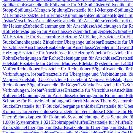
Spülkästen
Ersatzteile für Füllventile für AP-Spülkästen
Füllventile fü
Stopp-Spülung
1-Mengen-Spülung
Ersatzteile für 1-Mengen-Spülung
2
ML
Fittings
Ersatzteile für Fittings
Kupplungen
Reduktionen
Bögen
T-St
lösbar
Verschlüsse
Anschlüsse
Ersatzteile für Anschlüsse
Verteiler mit 
für Heizung
Zubehör
Dämmungen für Anschlüsse
Abdichtungen für Ro
Rohre
Befestigungen für Anschlüsse
Systemdichtungen
Sets Schraube 
ML
Ersatzteile für Systemrohre Heizung ML
Fittings
Ersatzteile für Fit
Stücke
Innenliegende Zirkulation
Übergänge unlösbar
Ersatzteile für 
Verschlüsse
Anschlüsse
Ersatzteile für Anschlüsse
Verteiler mit Gewin
Heizung
Ersatzteile für Anschlüsse für Heizung
Zubehör
Ersatzteile fü
Rohre
Befestigungen für Rohre
Befestigungen für Anschlüsse
Ersatzte
Edelstahl
Ersatzteile für Geberit Mapress Edelstahl
Systemrohre 1.440
Muffen
Reduktionen
Ersatzteile für Reduktionen
Bögen
Ersatzteile für
Verbindungen, lösbar
Ersatzteile für Übergänge und Verbindungen, lö
Mapress Edelstahl, Gas
Ersatzteile für Geberit Mapress Edelstahl, Gas
Reduktionen
Bögen
Ersatzteile für Bögen
T-Stücke
Ersatzteile für T-St
Verbindungen, lösbar
Verschlüsse
Ersatzteile für Verschlüsse
Anschlüss
Rohrende
Dämmungen für Anschlüsse
Isolierungen für Rohre und Fitt
Schraube für Flanschverbindungen
Geberit Mapress Therm
Systemroh
Stücke
Ersatzteile für T-Stücke
Übergänge unlösbar
Ersatzteile für Üb
Kompensatoren
Verschlüsse
Ersatzteile für Verschlüsse
T-Stücke für H
Therm
Schutzkappen für Rohrende
Systemdichtungen
Sets Schraube f
1.0034
Systemrohre 1.0215
Rohrnippel
Muffen
Ersatzteile für Muffen
R
Kreuzstücke
Übergänge unlösbar
Ersatzteile für Übergänge unlösbar
Üb
Kompensatoren
Verschlüsse
Ersatzteile für Verschlüsse
T-Stücke für H