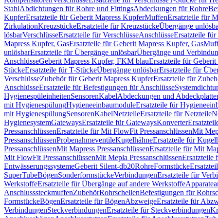
Stahl
Abdichtungen für Rohre und Fittings
Abdeckungen für Rohre
Be
Kupfer
Ersatzteile für Geberit Mapress Kupfer
Muffen
Ersatzteile für 
Zirkulation
Kreuzstücke
Ersatzteile für Kreuzstücke
Übergänge unlösba
lösbar
Verschlüsse
Ersatzteile für Verschlüsse
Anschlüsse
Ersatzteile fü
Mapress Kupfer, Gas
Ersatzteile für Geberit Mapress Kupfer, Gas
Muf
unlösbar
Ersatzteile für Übergänge unlösbar
Übergänge und Verbindun
Anschlüsse
Geberit Mapress Kupfer, FKM blau
Ersatzteile für Geber
Stücke
Ersatzteile für T-Stücke
Übergänge unlösbar
Ersatzteile für Üb
Verschlüsse
Zubehör für Geberit Mapress Kupfer
Ersatzteile für Zube
Anschlüsse
Ersatzteile für Befestigungen für Anschlüsse
Systemdichtu
Hygienespüleinheiten
Sensoren
Kabel
Abdeckungen und Abdeckplatte
mit Hygienespülung
Hygieneeinbaumodule
Ersatzteile für Hygieneei
mit Hygienespülung
Sensoren
Kabel
Netzteile
Ersatzteile für Netzteile
N
Hygienesystem
Gateways
Ersatzteile für Gateways
Konverter
Ersatzteil
Pressanschlüssen
Ersatzteile für Mit FlowFit Pressanschlüssen
Mit Mep
Pressanschlüssen
Probenahmeventile
Kugelhähne
Ersatzteile für Kuge
Pressanschlüssen
Mit Mapress Pressanschlüssen
Ersatzteile für Mit Ma
Mit FlowFit Pressanschlüssen
Mit Mepla Pressanschlüssen
Ersatzteile
Entwässerungssysteme
Geberit Silent-db20
Rohre
Formstücke
Ersatztei
SuperTube
Bögen
Sonderformstücke
Verbindungen
Ersatzteile für Ver
Werkstoffe
Ersatzteile für Übergänge auf andere Werkstoffe
Apparatea
Anschlusssteckmuffen
Zubehör
Rohrschellen
Befestigungen für Rohrsc
Formstücke
Bögen
Ersatzteile für Bögen
Abzweige
Ersatzteile für Abz
Verbindungen
Steckverbindungen
Ersatzteile für Steckverbindungen
Kr