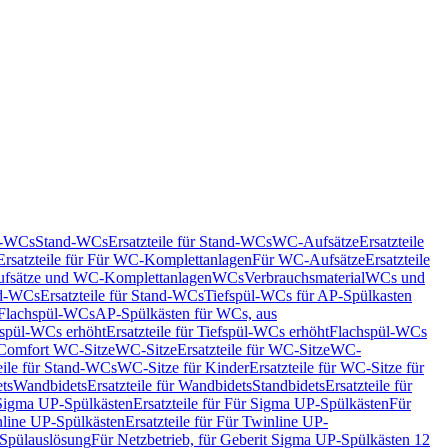
nd-WCs
Stand-WCs
Ersatzteile für Stand-WCs
WC-Aufsätze
Ersatzteile
Ersatzteile für Für WC-Komplettanlagen
Für WC-Aufsätze
Ersatzteile
fsätze und WC-Komplettanlagen
WCs
Verbrauchsmaterial
WCs und
d-WCs
Ersatzteile für Stand-WCs
Tiefspül-WCs für AP-Spülkasten
r Flachspül-WCs
AP-Spülkästen für WCs, aus
fspül-WCs erhöht
Ersatzteile für Tiefspül-WCs erhöht
Flachspül-WCs
r Comfort WC-Sitze
WC-Sitze
Ersatzteile für WC-Sitze
WC-
eile für Stand-WCs
WC-Sitze für Kinder
Ersatzteile für WC-Sitze für
ts
Wandbidets
Ersatzteile für Wandbidets
Standbidets
Ersatzteile für
Sigma UP-Spülkästen
Ersatzteile für Für Sigma UP-Spülkästen
Für
line UP-Spülkästen
Ersatzteile für Für Twinline UP-
 Spülauslösung
Für Netzbetrieb, für Geberit Sigma UP-Spülkästen 12