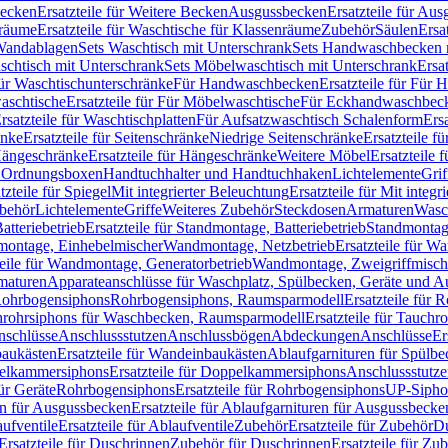
Becken
Ersatzteile für Weitere Becken
Ausgussbecken
Ersatzteile für Au
nräume
Ersatzteile für Waschtische für Klassenräume
Zubehör
Säulen
Ersa
andablagen
Sets Waschtisch mit Unterschrank
Sets Handwaschbecken 
aschtisch mit Unterschrank
Sets Möbelwaschtisch mit Unterschrank
Ersa
für Waschtischunterschränke
Für Handwaschbecken
Ersatzteile für Für
aschtische
Ersatzteile für Für Möbelwaschtische
Für Eckhandwaschbec
rsatzteile für Waschtischplatten
Für Aufsatzwaschtisch Schalenform
Ers
änke
Ersatzteile für Seitenschränke
Niedrige Seitenschränke
Ersatzteile f
ängeschränke
Ersatzteile für Hängeschränke
Weitere Möbel
Ersatzteile 
d Ordnungsboxen
Handtuchhalter und Handtuchhaken
Lichtelemente
Grif
tzteile für Spiegel
Mit integrierter Beleuchtung
Ersatzteile für Mit integr
behör
Lichtelemente
Griffe
Weiteres Zubehör
Steckdosen
Armaturen
Wasc
tteriebetrieb
Ersatzteile für Standmontage, Batteriebetrieb
Standmontage
dmontage, Einhebelmischer
Wandmontage, Netzbetrieb
Ersatzteile für W
teile für Wandmontage, Generatorbetrieb
Wandmontage, Zweigriffmisch
rmaturen
Apparateanschlüsse für Waschplatz, Spülbecken, Geräte und 
 Rohrbogensiphons
Rohrbogensiphons, Raumsparmodell
Ersatzteile für
rohrsiphons für Waschbecken, Raumsparmodell
Ersatzteile für Tauch
nschlüsse
Anschlussstutzen
Anschlussbögen
Abdeckungen
Anschlüsse
Er
aukästen
Ersatzteile für Wandeinbaukästen
Ablaufgarnituren für Spülb
elkammersiphons
Ersatzteile für Doppelkammersiphons
Anschlussstutz
für Geräte
Rohrbogensiphons
Ersatzteile für Rohrbogensiphons
UP-Sipho
en für Ausgussbecken
Ersatzteile für Ablaufgarnituren für Ausgussbecke
ufventile
Ersatzteile für Ablaufventile
Zubehör
Ersatzteile für Zubehör
D
Ersatzteile für Duschrinnen
Zubehör für Duschrinnen
Ersatzteile für Zu