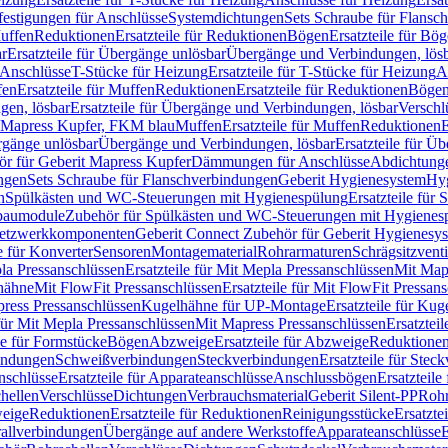
festigungen für Anschlüsse
Systemdichtungen
Sets Schraube für Flansc
Muffen
Reduktionen
Ersatzteile für Reduktionen
Bögen
Ersatzteile für Bö
r
Ersatzteile für Übergänge unlösbar
Übergänge und Verbindungen, lös
r Anschlüsse
T-Stücke für Heizung
Ersatzteile für T-Stücke für Heizung
A
fen
Ersatzteile für Muffen
Reduktionen
Ersatzteile für Reduktionen
Böge
gen, lösbar
Ersatzteile für Übergänge und Verbindungen, lösbar
Verschl
it Mapress Kupfer, FKM blau
Muffen
Ersatzteile für Muffen
Reduktionen
E
ergänge unlösbar
Übergänge und Verbindungen, lösbar
Ersatzteile für Ü
hör für Geberit Mapress Kupfer
Dämmungen für Anschlüsse
Abdichtunge
ngen
Sets Schraube für Flanschverbindungen
Geberit Hygienesystem
Hyg
n
Spülkästen und WC-Steuerungen mit Hygienespülung
Ersatzteile fü
nbaumodule
Zubehör für Spülkästen und WC-Steuerungen mit Hygienes
etzwerkkomponenten
Geberit Connect Zubehör für Geberit Hygienesy
e für Konverter
Sensoren
Montagematerial
Rohrarmaturen
Schrägsitzventi
la Pressanschlüssen
Ersatzteile für Mit Mepla Pressanschlüssen
Mit Map
lhähne
Mit FlowFit Pressanschlüssen
Ersatzteile für Mit FlowFit Pressan
press Pressanschlüssen
Kugelhähne für UP-Montage
Ersatzteile für Ku
 für Mit Mepla Pressanschlüssen
Mit Mapress Pressanschlüssen
Ersatztei
le für Formstücke
Bögen
Abzweige
Ersatzteile für Abzweige
Reduktione
bindungen
Schweißverbindungen
Steckverbindungen
Ersatzteile für Ste
nschlüsse
Ersatzteile für Apparateanschlüsse
Anschlussbögen
Ersatzteil
hellen
Verschlüsse
Dichtungen
Verbrauchsmaterial
Geberit Silent-PP
Roh
weige
Reduktionen
Ersatzteile für Reduktionen
Reinigungsstücke
Ersatzte
allverbindungen
Übergänge auf andere Werkstoffe
Apparateanschlüsse
E