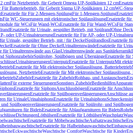
12 cm
Für Netzbetrieb, für Geberit Omega UP-Spülkästen 12 cm
Ersatzt
ür Für Batteriebetrieb, für Geberit Sigma UP-Spülkästen 12 cm
WC-Steue
g
Ersatzteile für Für 2-Mengen-Spülung
Für 1-Mengen-Spülung
Ersatzte
ts
Für WC-Steuerungen mit elektronischer Spülauslösung
Ersatzteile f
ärmodule für WCs
Für Wand-WCs
Ersatzteile für Für Wand-WCs
Für Sta
ülrand
Ersatzteile für Urinale, gespülter Betrieb, mit Spülrand
Ohne Deck
P- oder UP-Urinalsteuerung
Ersatzteile für Für AP- oder UP-Urinalste
 für Urinale, gespülter Betrieb, mit / für Deckel
Spülrandlos
Ersatzteile f
eckel
Ersatzteile für Ohne Deckel
Urinaltrennwände
Ersatzteile für Uri
le für Urinaltrennwände aus Glas
Urinaltrennwände aus Sanitärkeramik
nd Siphonzubehör
Spülrohre, Spülbögen und Übergänge
Ersatzteile fü
schlüsse
Urinalsteuerungen
Unterputz
Ersatzteile für Unterputz
Mit elekt
betrieb
Ersatzteile für Mit elektronischer Spülauslösung, Batteriebetrieb
auslösung, Netzbetrieb
Ersatzteile für Mit elektronischer Spülauslösung,
iebetrieb
Zubehör
Ersatzteile für Zubehör
Rohbau- und Austauschsets
Ers
atten
Für externe Steuerungen
Sonstiges Zubehör
Bedienhilfen
Apparate
Siphons
Ersatzteile für Siphons
Anschlussbögen
Ersatzteile für Anschlu
verlängerungen
Ersatzteile für Spülbogenverlängerungen
Anschlüsse a
ren für Urinale
Urinalsiphons
Ersatzteile für Urinalsiphons
Schneckensip
- und Spülbogenverlängerungen
Ersatzteile für Spülrohr- und Spülbog
fgarnituren für Bidets
Ersatzteile für Ablaufgarnituren für Bidets
Rohrb
schlüsse
Dichtungen
Löthülsen
Ersatzteile für Löthülsen
Waschplatz
Wasc
elwaschtische
Ersatzteile für Möbelwaschtische
Aufsatzwaschtische
Ers
albeinbauwaschtische
Ersatzteile für Halbeinbauwaschtische
Einbauwasc
htische
Eckwaschtische
Waschtische Comfort
Waschtische für Kinder
Ers