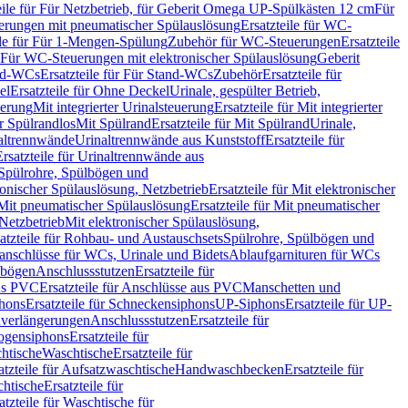
eile für Für Netzbetrieb, für Geberit Omega UP-Spülkästen 12 cm
Für
rungen mit pneumatischer Spülauslösung
Ersatzteile für WC-
ile für Für 1-Mengen-Spülung
Zubehör für WC-Steuerungen
Ersatzteile
ür Für WC-Steuerungen mit elektronischer Spülauslösung
Geberit
nd-WCs
Ersatzteile für Für Stand-WCs
Zubehör
Ersatzteile für
el
Ersatzteile für Ohne Deckel
Urinale, gespülter Betrieb,
uerung
Mit integrierter Urinalsteuerung
Ersatzteile für Mit integrierter
ür Spülrandlos
Mit Spülrand
Ersatzteile für Mit Spülrand
Urinale,
naltrennwände
Urinaltrennwände aus Kunststoff
Ersatzteile für
Ersatzteile für Urinaltrennwände aus
r Spülrohre, Spülbögen und
ronischer Spülauslösung, Netzbetrieb
Ersatzteile für Mit elektronischer
Mit pneumatischer Spülauslösung
Ersatzteile für Mit pneumatischer
 Netzbetrieb
Mit elektronischer Spülauslösung,
atzteile für Rohbau- und Austauschsets
Spülrohre, Spülbögen und
anschlüsse für WCs, Urinale und Bidets
Ablaufgarnituren für WCs
ssbögen
Anschlussstutzen
Ersatzteile für
us PVC
Ersatzteile für Anschlüsse aus PVC
Manschetten und
hons
Ersatzteile für Schneckensiphons
UP-Siphons
Ersatzteile für UP-
enverlängerungen
Anschlussstutzen
Ersatzteile für
ogensiphons
Ersatzteile für
htische
Waschtische
Ersatzteile für
atzteile für Aufsatzwaschtische
Handwaschbecken
Ersatzteile für
htische
Ersatzteile für
atzteile für Waschtische für