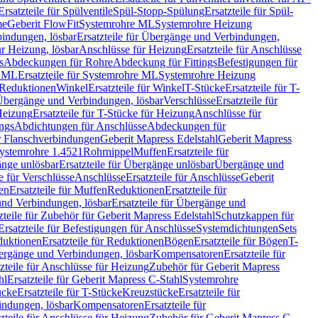
Ersatzteile für Spülventile
Spül-Stopp-Spülung
Ersatzteile für Spül-
me
Geberit FlowFit
Systemrohre ML
Systemrohre Heizung
indungen, lösbar
Ersatzteile für Übergänge und Verbindungen,
r Heizung, lösbar
Anschlüsse für Heizung
Ersatzteile für Anschlüsse
s
Abdeckungen für Rohre
Abdeckung für Fittings
Befestigungen für
e ML
Ersatzteile für Systemrohre ML
Systemrohre Heizung
r Reduktionen
Winkel
Ersatzteile für Winkel
T-Stücke
Ersatzteile für T-
r Übergänge und Verbindungen, lösbar
Verschlüsse
Ersatzteile für
Heizung
Ersatzteile für T-Stücke für Heizung
Anschlüsse für
ngs
Abdichtungen für Anschlüsse
Abdeckungen für
r Flanschverbindungen
Geberit Mapress Edelstahl
Geberit Mapress
 Systemrohre 1.4521
Rohrnippel
Muffen
Ersatzteile für
nge unlösbar
Ersatzteile für Übergänge unlösbar
Übergänge und
le für Verschlüsse
Anschlüsse
Ersatzteile für Anschlüsse
Geberit
en
Ersatzteile für Muffen
Reduktionen
Ersatzteile für
nd Verbindungen, lösbar
Ersatzteile für Übergänge und
zteile für Zubehör für Geberit Mapress Edelstahl
Schutzkappen für
Ersatzteile für Befestigungen für Anschlüsse
Systemdichtungen
Sets
duktionen
Ersatzteile für Reduktionen
Bögen
Ersatzteile für Bögen
T-
bergänge und Verbindungen, lösbar
Kompensatoren
Ersatzteile für
zteile für Anschlüsse für Heizung
Zubehör für Geberit Mapress
hl
Ersatzteile für Geberit Mapress C-Stahl
Systemrohre
ücke
Ersatzteile für T-Stücke
Kreuzstücke
Ersatzteile für
indungen, lösbar
Kompensatoren
Ersatzteile für
zteile für Anschlüsse für Heizung
Zubehör für Geberit Mapress C-