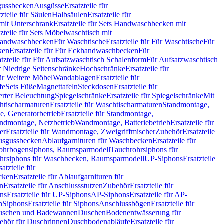
sgussbecken
Ausgüsse
Ersatzteile für
tzteile für Säulen
Halbsäulen
Ersatzteile für
mit Unterschrank
Ersatzteile für Sets Handwaschbecken mit
tzteile für Sets Möbelwaschtisch mit
 Handwaschbecken
Für Waschtische
Ersatzteile für Für Waschtische
Für
ken
Ersatzteile für Für Eckhandwaschbecken
Für
atzteile für Für Aufsatzwaschtisch Schalenform
Für Aufsatzwaschtisch
ür Niedrige Seitenschränke
Hochschränke
Ersatzteile für
für Weitere Möbel
Wandablagen
Ersatzteile für
fe
Sets Füße
Magnettafeln
Steckdosen
Ersatzteile für
ierter Beleuchtung
Spiegelschränke
Ersatzteile für Spiegelschränke
Mit
htischarmaturen
Ersatzteile für Waschtischarmaturen
Standmontage,
, Generatorbetrieb
Ersatzteile für Standmontage,
andmontage, Netzbetrieb
Wandmontage, Batteriebetrieb
Ersatzteile für
er
Ersatzteile für Wandmontage, Zweigriffmischer
Zubehör
Ersatzteile
Ausgussbecken
Ablaufgarnituren für Waschbecken
Ersatzteile für
 Rohrbogensiphons, Raumsparmodell
Tauchrohrsiphons für
rohrsiphons für Waschbecken, Raumsparmodell
UP-Siphons
Ersatzteile
satzteile für
ecken
Ersatzteile für Ablaufgarnituren für
en
Ersatzteile für Anschlussstutzen
Zubehör
Ersatzteile für
ns
Ersatzteile für UP-Siphons
AP-Siphons
Ersatzteile für AP-
n
Siphons
Ersatzteile für Siphons
Anschlussbögen
Ersatzteile für
uschen und Badewannen
Duschen
Bodenentwässerung für
behör für Duschrinnen
Duschbodenabläufe
Ersatzteile für