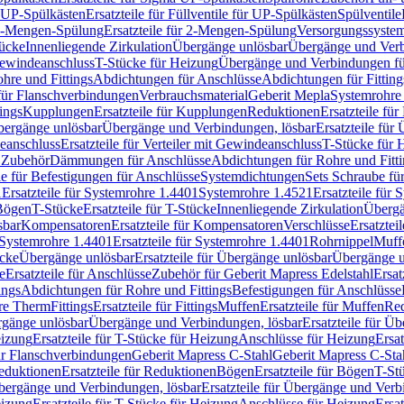
r UP-Spülkästen
Ersatzteile für Füllventile für UP-Spülkästen
Spülventile
-Mengen-Spülung
Ersatzteile für 2-Mengen-Spülung
Versorgungssyste
ücke
Innenliegende Zirkulation
Übergänge unlösbar
Übergänge und Verb
Gewindeanschluss
T-Stücke für Heizung
Übergänge und Verbindungen fü
hre und Fittings
Abdichtungen für Anschlüsse
Abdichtungen für Fitting
für Flanschverbindungen
Verbrauchsmaterial
Geberit Mepla
Systemrohr
tings
Kupplungen
Ersatzteile für Kupplungen
Reduktionen
Ersatzteile fü
Übergänge unlösbar
Übergänge und Verbindungen, lösbar
Ersatzteile fü
deanschluss
Ersatzteile für Verteiler mit Gewindeanschluss
T-Stücke für 
r Zubehör
Dämmungen für Anschlüsse
Abdichtungen für Rohre und Fitti
ile für Befestigungen für Anschlüsse
Systemdichtungen
Sets Schraube fü
1
Ersatzteile für Systemrohre 1.4401
Systemrohre 1.4521
Ersatzteile für
 Bögen
T-Stücke
Ersatzteile für T-Stücke
Innenliegende Zirkulation
Übergä
sbar
Kompensatoren
Ersatzteile für Kompensatoren
Verschlüsse
Ersatztei
Systemrohre 1.4401
Ersatzteile für Systemrohre 1.4401
Rohrnippel
Muff
ücke
Übergänge unlösbar
Ersatzteile für Übergänge unlösbar
Übergänge u
e
Ersatzteile für Anschlüsse
Zubehör für Geberit Mapress Edelstahl
Ersat
ings
Abdichtungen für Rohre und Fittings
Befestigungen für Anschlüsse
re Therm
Fittings
Ersatzteile für Fittings
Muffen
Ersatzteile für Muffen
Re
ergänge unlösbar
Übergänge und Verbindungen, lösbar
Ersatzteile für Ü
eizung
Ersatzteile für T-Stücke für Heizung
Anschlüsse für Heizung
Ersat
ür Flanschverbindungen
Geberit Mapress C-Stahl
Geberit Mapress C-Sta
eduktionen
Ersatzteile für Reduktionen
Bögen
Ersatzteile für Bögen
T-St
ergänge und Verbindungen, lösbar
Ersatzteile für Übergänge und Verb
eizung
Ersatzteile für T-Stücke für Heizung
Anschlüsse für Heizung
Ersat