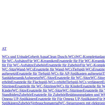
AT
WCs und Urinale
Geberit AquaClean Dusch-WCs
WC-Komplettanlag
für WC-Aufsätze
Für WC-Keramiken
Ersatzteile für Für WC-Kerami
für Für WC-Aufsätze
Zubehör
Ersatzteile für Zubehör
Für WC-Komplet
WC-Sitze
Wand-WCs
Ersatzteile für Wand-WCs
Tiefspül-WCs
Ersatzt
aufgesetzt
Ersatzteile für Tiefspül-WCs für AP-Spülkasten aufgesetzt
T
Sanitärkeramik
Aufgesetzt
WC-Sitze
Ersatzteile für WC-Sitze
WC-Sitze
erhöht
Ersatzteile für Flachspül-WCs erhöht
Tiefspül-WCs verlängert
E
Sitzringe
Ersatzteile für WC-Sitzringe
WCs für Kinder
Ersatzteile für 
Kinder
WC-Sitze
Ersatzteile für WC-Sitze
WC-Sitzringe
Ersatzteile fü
Standbidets
Zubehör
Ersatzteile für Zubehör
Betätigungsplatten und W
Omega UP-Spülkästen
Ersatzteile für Für Omega UP-Spülkästen
Für 
Spülkästen
Zubehör
Verbrauchsmaterial
WC-Steuerungen mit elektroni