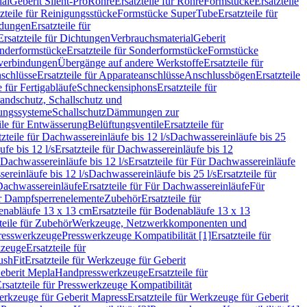
ial
Geberit Silent-Pro
Rohre
Ersatzteile für Rohre
Formstücke
Ersatzteile
zteile für Reinigungsstücke
Formstücke SuperTube
Ersatzteile für
ndungen
Ersatzteile für
Ersatzteile für Dichtungen
Verbrauchsmaterial
Geberit
nderformstücke
Ersatzteile für Sonderformstücke
Formstücke
ckverbindungen
Übergänge auf andere Werkstoffe
Ersatzteile für
schlüsse
Ersatzteile für Apparateanschlüsse
Anschlussbögen
Ersatzteile
e für Fertigabläufe
Schneckensiphons
Ersatzteile für
andschutz, Schallschutz und
rungssysteme
Schallschutz
Dämmungen zur
ile für Entwässerung
Belüftungsventile
Ersatzteile für
tzteile für Dachwassereinläufe bis 12 l/s
Dachwassereinläufe bis 25
fe bis 12 l/s
Ersatzteile für Dachwassereinläufe bis 12
Dachwassereinläufe bis 12 l/s
Ersatzteile für Für Dachwassereinläufe
ereinläufe bis 12 l/s
Dachwassereinläufe bis 25 l/s
Ersatzteile für
Dachwassereinläufe
Ersatzteile für Für Dachwassereinläufe
Für
für Dampfsperrenelemente
Zubehör
Ersatzteile für
nabläufe 13 x 13 cm
Ersatzteile für Bodenabläufe 13 x 13
teile für Zubehör
Werkzeuge, Netzwerkkomponenten und
presswerkzeuge
Presswerkzeuge Kompatibilität [1]
Ersatzteile für
kzeuge
Ersatzteile für
ushFit
Ersatzteile für Werkzeuge für Geberit
Geberit Mepla
Handpresswerkzeuge
Ersatzteile für
rsatzteile für Presswerkzeuge Kompatibilität
rkzeuge für Geberit Mapress
Ersatzteile für Werkzeuge für Geberit