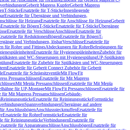
hverbindungen
Geberit Mapress Kupfer
Geberit Mapress
gen
T-Stücke
Ersatzteile für T-Stücke
Innenliegende
bar
Ersatzteile für Übergänge und Verbindungen,
nschlüsse für Heizung
Ersatzteile für Anschlüsse für Heizung
Geberit
n
Ersatzteile für Bögen
T-Stücke
Ersatzteile für T-Stücke
Übergänge
üsse
Ersatzteile für Verschlüsse
Anschlüsse
Ersatzteile für
rsatzteile für Reduktionen
Bögen
Ersatzteile für Bögen
T-
bergänge und Verbindungen, lösbar
Verschlüsse
Ersatzteile für
n für Rohre und Fittings
Abdeckungen für Rohre
Befestigungen für
ienespüleinheiten
Ersatzteile für Hygienespüleinheiten
Zubehör für
r Spülkästen und WC-Steuerungen mit Hygienespülung
UP-Spülkästen
pülung
Ersatzteile für Zubehör für Spülkästen und WC-Steuerungen
stem
Ersatzteile für Geberit Connect Zubehör für Geberit
le
Ersatzteile für Schrägsitzventile
Mit FlowFit
ress Pressanschlüssen
Ersatzteile für Mit Mapress
schlüssen
Mit Mepla Pressanschlüssen
Ersatzteile für Mit Mepla
gelhähne für UP-Montage
Mit FlowFit Pressanschlüssen
Ersatzteile für
le für Mit Mapress Pressanschlüssen
Gebäude-
n
Reinigungsstücke
Ersatzteile für Reinigungsstücke
Formstücke
ckverbindungen
Spannverbindungen
Übergänge auf andere
e für Anschlussbögen
Anschlusssteckmuffen
Ersatzteile für
re
Ersatzteile für Rohre
Formstücke
Ersatzteile für
ile für Reinigungsstücke
Verbindungen
Ersatzteile für
rsatzteile für Apparateanschlüsse
Anschlussbögen
Ersatzteile für