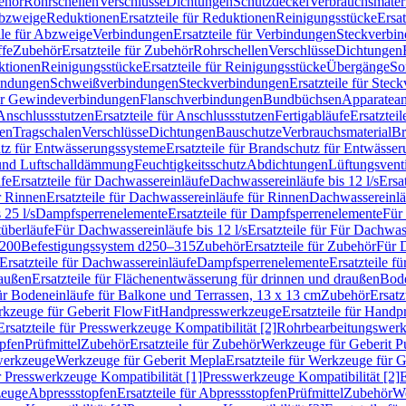
ehör
Rohrschellen
Verschlüsse
Dichtungen
Schutzdeckel
Verbrauchsmater
Abzweige
Reduktionen
Ersatzteile für Reduktionen
Reinigungsstücke
Ersat
ile für Abzweige
Verbindungen
Ersatzteile für Verbindungen
Steckverbi
ffe
Zubehör
Ersatzteile für Zubehör
Rohrschellen
Verschlüsse
Dichtungen
ktionen
Reinigungsstücke
Ersatzteile für Reinigungsstücke
Übergänge
So
bindungen
Schweißverbindungen
Steckverbindungen
Ersatzteile für Ste
für Gewindeverbindungen
Flanschverbindungen
Bundbüchsen
Apparatean
Anschlussstutzen
Ersatzteile für Anschlussstutzen
Fertigabläufe
Ersatzteil
len
Tragschalen
Verschlüsse
Dichtungen
Bauschutze
Verbrauchsmaterial
Br
tz für Entwässerungssysteme
Ersatzteile für Brandschutz für Entwässe
und Luftschalldämmung
Feuchtigkeitsschutz
Abdichtungen
Lüftungsvent
fe
Ersatzteile für Dachwassereinläufe
Dachwassereinläufe bis 12 l/s
Ersa
r Rinnen
Ersatzteile für Dachwassereinläufe für Rinnen
Dachwassereinläu
 25 l/s
Dampfsperrenelemente
Ersatzteile für Dampfsperrenelemente
Für 
tüberläufe
Für Dachwassereinläufe bis 12 l/s
Ersatzteile für Für Dachwass
–200
Befestigungssystem d250–315
Zubehör
Ersatzteile für Zubehör
Für 
Ersatzteile für Dachwassereinläufe
Dampfsperrenelemente
Ersatzteile 
raußen
Ersatzteile für Flächenentwässerung für drinnen und draußen
Bode
für Bodeneinläufe für Balkone und Terrassen, 13 x 13 cm
Zubehör
Ersatz
erkzeuge für Geberit FlowFit
Handpresswerkzeuge
Ersatzteile für Hand
Ersatzteile für Presswerkzeuge Kompatibilität [2]
Rohrbearbeitungswer
opfen
Prüfmittel
Zubehör
Ersatzteile für Zubehör
Werkzeuge für Geberit P
swerkzeuge
Werkzeuge für Geberit Mepla
Ersatzteile für Werkzeuge für 
ür Presswerkzeuge Kompatibilität [1]
Presswerkzeuge Kompatibilität [2]
E
zeuge
Abpressstopfen
Ersatzteile für Abpressstopfen
Prüfmittel
Zubehör
We