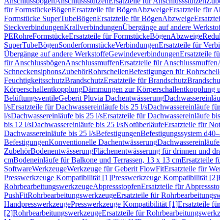
Anschlussbögen
Anschlussstutzen
Ersatzteile für Anschlussstutzen
Zub
für Formstücke
Bögen
Ersatzteile für Bögen
Abzweige
Ersatzteile für 
Formstücke SuperTube
Bögen
Ersatzteile für Bögen
Abzweige
Ersatzte
Steckverbindungen
Krallverbindungen
Übergänge auf andere Werksto
PE
Rohre
Formstücke
Ersatzteile für Formstücke
Bögen
Abzweige
Redu
SuperTube
Bögen
Sonderformstücke
Verbindungen
Ersatzteile für Ver
Übergänge auf andere Werkstoffe
Gewindeverbindungen
Ersatzteile 
für Anschlussbögen
Anschlussmuffen
Ersatzteile für Anschlussmuffen
Schneckensiphons
Zubehör
Rohrschellen
Befestigungen für Rohrschel
Feuchtigkeitsschutz
Brandschutz
Ersatzteile für Brandschutz
Brandschu
Körperschallentkopplung
Dämmungen zur Körperschallentkopplung 
Belüftungsventile
Geberit Pluvia Dachentwässerung
Dachwassereinläu
l/s
Ersatzteile für Dachwassereinläufe bis 25 l/s
Dachwassereinläufe fü
l/s
Dachwassereinläufe bis 25 l/s
Ersatzteile für Dachwassereinläufe bis
bis 12 l/s
Dachwassereinläufe bis 25 l/s
Notüberläufe
Ersatzteile für No
Dachwassereinläufe bis 25 l/s
Befestigungen
Befestigungssystem d40
Befestigungen
Konventionelle Dachentwässerung
Dachwassereinläufe
Zubehör
Bodenentwässerung
Flächenentwässerung für drinnen und d
cm
Bodeneinläufe für Balkone und Terrassen, 13 x 13 cm
Ersatzteile 
Software
Werkzeuge
Werkzeuge für Geberit FlowFit
Ersatzteile für W
Presswerkzeuge Kompatibilität [1]
Presswerkzeuge Kompatibilität [2]
Rohrbearbeitungswerkzeuge
Abpressstopfen
Ersatzteile für Abpressst
PushFit
Rohrbearbeitungswerkzeuge
Ersatzteile für Rohrbearbeitung
Handpresswerkzeuge
Presswerkzeuge Kompatibilität [1]
Ersatzteile f
[2]
Rohrbearbeitungswerkzeuge
Ersatzteile für Rohrbearbeitungswerk