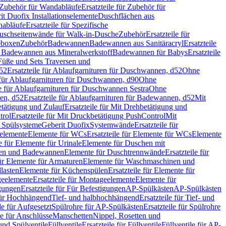
Zubehör für Wandabläufe
Ersatzteile für Zubehör für
t Duofix Installationselemente
Duschflächen aus
nabläufe
Ersatzteile für Spezifische
 Duschseitenwände für Walk-in-Dusche
Zubehör
Ersatzteile für
geboxen
Zubehör
Badewannen
Badewannen aus Sanitäracryl
Ersatzteile
ür Badewannen aus Mineralwerkstoff
Badewannen für Babys
Ersatzteile
s Füße und Sets Traversen und
d52
Ersatzteile für Ablaufgarnituren für Duschwannen, d52
Ohne
e für Ablaufgarnituren für Duschwannen, d90
Ohne
le für Ablaufgarnituren für Duschwannen Sestra
Ohne
en, d52
Ersatzteile für Ablaufgarnituren für Badewannen, d52
Mit
tätigung und Zulauf
Ersatzteile für Mit Drehbetätigung und
trol
Ersatzteile für Mit Druckbetätigung PushControl
Mit
d Spülsysteme
Geberit Duofix
Systemwände
Ersatzteile für
eelemente
Elemente für WCs
Ersatzteile für Elemente für WCs
Elemente
le für Elemente für Urinale
Elemente für Duschen mit
chen und Badewannen
Elemente für Duschtrennwände
Ersatzteile für
für Elemente für Armaturen
Elemente für Waschmaschinen und
llasten
Elemente für Küchenspülen
Ersatzteile für Elemente für
eelemente
Ersatzteile für Montageelemente
Elemente für
gungen
Ersatzteile für Für Befestigungen
AP-Spülkästen
AP-Spülkästen
 für Hochhängend
Tief- und halbhochhängend
Ersatzteile für Tief- und
le für Aufgesetzt
Spülrohre für AP-Spülkästen
Ersatzteile für Spülrohre
le für Anschlüsse
Manschetten
Nippel, Rosetten und
und Spülventile
Füllventile
Ersatzteile für Füllventile
Füllventile für AP-