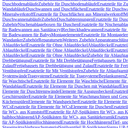
Duschbodenabläufe
Zubehör für Duschbodenabläufe
Ersatzteile für 
Wandabläufe
Duschwannen und Duschflächen
Ersatzteile für Dusch
Mineralwerkstoff
Ersatzteile für Duschflächen aus Mineralwerkstoff
Mo
Duschwannenabläufe
Zubehör
Duschabtrennungen
Ersatzteile für Du
Zubehör
Nischenablageboxen für Duschen
Ersatzteile für Nischenab
für Badewannen aus Sanitäracryl
Rechteckbadewannen
Ersatzteile f
für Badewannen für Babys
Montagelemente
Ersatzteile für Montagele
Wandanker
Zubehör
Reparatursets
Weiteres Zubehör
Apparateanschlüs
Ablaufdeckel
Ersatzteile für Ohne Ablaufdeckel
Ablaufdeckel
Ersatzte
Ablaufdeckel
Ersatzteile für Ohne Ablaufdeckel
Ablaufdeckel
Ersatzte
Ablaufdeckel
Ersatzteile für Ohne Ablaufdeckel
Zubehör für Ablaufga
Drehbetätigung
Ersatzteile für Mit Drehbetätigung
Fertigbausets für D
Zulauf
Fertigbausets für Drehbetätigung und Zulauf
Ersatzteile für Fe
Ventilstopfen
Ersatzteile für Mit Ventilstopfen
Zubehör für Ablaufgarn
Systemwände
Tragsysteme
Ersatzteile für Tragsysteme
Beplankungen
Z
für Waschtische
Ersatzteile für Elemente für Waschtische
Elemente für 
Wandablauf
Ersatzteile für Elemente für Duschen mit Wandablauf
Ele
Elemente für Duschtrennwände
Elemente für Ausgussbecken
Ersatzte
Geschirrspüler
Ersatzteile für Elemente für Waschmaschinen und Gesc
Küchenspülen
Elemente für Wandspeicher
Ersatzteile für Elemente fü
WCs
Ersatzteile für Elemente für WCs
Elemente für Duschen
Ersatztei
für WCs, aus Kunststoff
Ersatzteile für AP-Spülkästen für WCs, aus K
halbhochhängend
AP-Spülkästen für WCs, aus Sanitärkeramik
Ersatzt
für AP-Spülkästen
Hochhängend
Ersatzteile für Hochhängend
Tief- u
Staueinsätze
Verbrauchsmaterial
Spülventile
UP-Spülkästen
Sigma UP-S