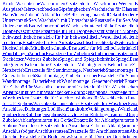
Kinder
Waschtische
Waschrinnen
Ersatzteile für Waschrinnen
Weitere 
Ausgüsse
Mehrzweckbecken
Gipsfangbecken
Waschtische für Klasse
Halbsäulen
Zubehör
Ablaufdeckel
Befestigungsmaterial
Dekorblenden
W
Unterschrank
Sets Waschtisch mit Unterschrank
Ersatzteile für Sets W
Unterschrank
Badezimmermöbel
Waschtischunterschränke
Ersatzteile 
Doppelwaschtische
Ersatzteile für Für Doppelwaschtische
Für Möbelw
Eckwaschtische
Ersatzteile für Für Eckwaschtische
Waschtischplatten
E
rechteckig
Ersatzteile für Für Aufsatzwaschtisch rechteckig
Seitenschr
Hochschränke
Mittelhochschränke
Ersatzteile für Mittelhochschränke
H
Wandablagen
Zubehör
Ersatzteile für Zubehör
Schubladeneinsätze un
Steckdosen
Weiteres Zubehör
Spiegel und Spiegelschränke
Spiegel
Ersa
integrierter Beleuchtung
Ersatzteile für Mit integrierter Beleuchtung
Zu
Netzbetrieb
Ersatzteile für Standmontage, Netzbetrieb
Standmontage, Ba
Generatorbetrieb
Standmontage, Einhebelmischer
Ersatzteile für Stan
Wandmontage, Batteriebetrieb
Wandmontage, Generatorbetrieb
Ersatz
für Zubehör
Für Waschtischarmaturen
Ersatzteile für Für Waschtischa
Ablaufgarnituren für Waschbecken
Rohrbogensiphons
Ersatzteile für
Waschbecken
Ersatzteile für Tauchrohrsiphons für Waschbecken
Tauch
für UP-Siphons
Waschbeckenanschlüsse
Ersatzteile für Waschbeckena
Anschlüsse
Dichtungen
Löthülsen
Standrohre
Verlängerungen
Wandeinb
Spülbecken
Rohrbogensiphons
Ersatzteile für Rohrbogensiphons
Dopp
Zubehör
Ablaufgarnituren für Geräte
Ersatzteile für Ablaufgarnituren 
Siphons
Anschlüsse
Ersatzteile für Anschlüsse
Zubehör
Ablaufgarnitur
Anschlussbögen
Anschlussstutzen
Ersatzteile für Anschlussstutzen
Abla
Duschen
Ersatzteile für Bodenentwässerung für Duschen
Duschrinnen