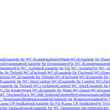
en
Ersatzteile für WC-Komplettanlagen
Wand-WCs
Ersatzteile für Wa
ken
Designplatten
Ersatzteile für Designplatten
Für WC-Komplettanlagen
tanlagen
Für WC-Aufsätze
Ersatzteile für Für WC-Aufsätze
Für WC-Au
eile für Tiefspül-WCs
Flachspül-WCs
Ersatzteile für Flachspül-WCs
Stan
iefspül-WCs
Ersatzteile für Tiefspül-WCs
Flachspül-WCs
Ersatzteile fü
Ersatzteile für WC-Sitze
Comfort WCs
Ersatzteile für Comfort WCs
Tie
rsatzteile für Tiefspül-WCs verlängert
Comfort WC-Sitze
Ersatzteile fü
WCs für Kinder
Wand-WCs
Ersatzteile für Wand-WCs
Stand-WCs
Ersatzt
r WC-Sitzringe
Hock-WCs
Mit Spülung
Zubehör
Befestigungsmaterial
Bide
C-Steuerungen
Betätigungsplatten
Ersatzteile für Betätigungsplatten
Für 
Kappa UP-Spülkästen
Ersatzteile für Für Kappa UP-Spülkästen
Für Twin
scher Spülauslösung
Ersatzteile für WC-Steuerungen mit elektronischer