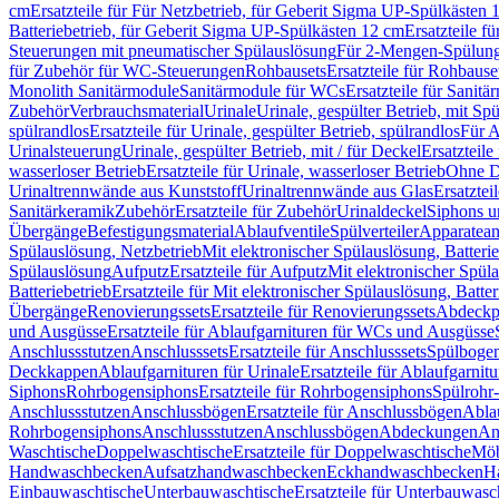
cm
Ersatzteile für Für Netzbetrieb, für Geberit Sigma UP-Spülkästen 
Batteriebetrieb, für Geberit Sigma UP-Spülkästen 12 cm
Ersatzteile f
Steuerungen mit pneumatischer Spülauslösung
Für 2-Mengen-Spülun
für Zubehör für WC-Steuerungen
Rohbausets
Ersatzteile für Rohbause
Monolith Sanitärmodule
Sanitärmodule für WCs
Ersatzteile für Sanit
Zubehör
Verbrauchsmaterial
Urinale
Urinale, gespülter Betrieb, mit Sp
spülrandlos
Ersatzteile für Urinale, gespülter Betrieb, spülrandlos
Für A
Urinalsteuerung
Urinale, gespülter Betrieb, mit / für Deckel
Ersatzteile
wasserloser Betrieb
Ersatzteile für Urinale, wasserloser Betrieb
Ohne D
Urinaltrennwände aus Kunststoff
Urinaltrennwände aus Glas
Ersatztei
Sanitärkeramik
Zubehör
Ersatzteile für Zubehör
Urinaldeckel
Siphons u
Übergänge
Befestigungsmaterial
Ablaufventile
Spülverteiler
Apparatean
Spülauslösung, Netzbetrieb
Mit elektronischer Spülauslösung, Batterie
Spülauslösung
Aufputz
Ersatzteile für Aufputz
Mit elektronischer Spül
Batteriebetrieb
Ersatzteile für Mit elektronischer Spülauslösung, Batter
Übergänge
Renovierungssets
Ersatzteile für Renovierungssets
Abdeckpl
und Ausgüsse
Ersatzteile für Ablaufgarnituren für WCs und Ausgüsse
Anschlussstutzen
Anschlusssets
Ersatzteile für Anschlusssets
Spülbogen
Deckkappen
Ablaufgarnituren für Urinale
Ersatzteile für Ablaufgarnitu
Siphons
Rohrbogensiphons
Ersatzteile für Rohrbogensiphons
Spülrohr
Anschlussstutzen
Anschlussbögen
Ersatzteile für Anschlussbögen
Ablau
Rohrbogensiphons
Anschlussstutzen
Anschlussbögen
Abdeckungen
An
Waschtische
Doppelwaschtische
Ersatzteile für Doppelwaschtische
Möb
Handwaschbecken
Aufsatzhandwaschbecken
Eckhandwaschbecken
H
Einbauwaschtische
Unterbauwaschtische
Ersatzteile für Unterbauwasc