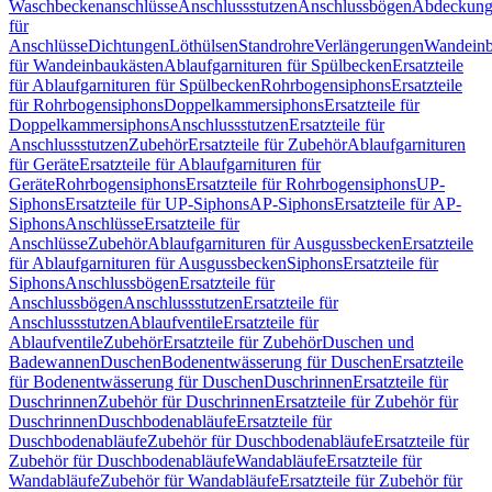
Waschbeckenanschlüsse
Anschlussstutzen
Anschlussbögen
Abdeckung
für
Anschlüsse
Dichtungen
Löthülsen
Standrohre
Verlängerungen
Wandeinb
für Wandeinbaukästen
Ablaufgarnituren für Spülbecken
Ersatzteile
für Ablaufgarnituren für Spülbecken
Rohrbogensiphons
Ersatzteile
für Rohrbogensiphons
Doppelkammersiphons
Ersatzteile für
Doppelkammersiphons
Anschlussstutzen
Ersatzteile für
Anschlussstutzen
Zubehör
Ersatzteile für Zubehör
Ablaufgarnituren
für Geräte
Ersatzteile für Ablaufgarnituren für
Geräte
Rohrbogensiphons
Ersatzteile für Rohrbogensiphons
UP-
Siphons
Ersatzteile für UP-Siphons
AP-Siphons
Ersatzteile für AP-
Siphons
Anschlüsse
Ersatzteile für
Anschlüsse
Zubehör
Ablaufgarnituren für Ausgussbecken
Ersatzteile
für Ablaufgarnituren für Ausgussbecken
Siphons
Ersatzteile für
Siphons
Anschlussbögen
Ersatzteile für
Anschlussbögen
Anschlussstutzen
Ersatzteile für
Anschlussstutzen
Ablaufventile
Ersatzteile für
Ablaufventile
Zubehör
Ersatzteile für Zubehör
Duschen und
Badewannen
Duschen
Bodenentwässerung für Duschen
Ersatzteile
für Bodenentwässerung für Duschen
Duschrinnen
Ersatzteile für
Duschrinnen
Zubehör für Duschrinnen
Ersatzteile für Zubehör für
Duschrinnen
Duschbodenabläufe
Ersatzteile für
Duschbodenabläufe
Zubehör für Duschbodenabläufe
Ersatzteile für
Zubehör für Duschbodenabläufe
Wandabläufe
Ersatzteile für
Wandabläufe
Zubehör für Wandabläufe
Ersatzteile für Zubehör für