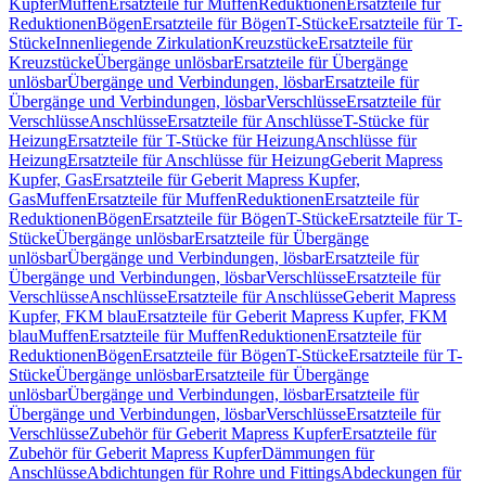
Kupfer
Muffen
Ersatzteile für Muffen
Reduktionen
Ersatzteile für
Reduktionen
Bögen
Ersatzteile für Bögen
T-Stücke
Ersatzteile für T-
Stücke
Innenliegende Zirkulation
Kreuzstücke
Ersatzteile für
Kreuzstücke
Übergänge unlösbar
Ersatzteile für Übergänge
unlösbar
Übergänge und Verbindungen, lösbar
Ersatzteile für
Übergänge und Verbindungen, lösbar
Verschlüsse
Ersatzteile für
Verschlüsse
Anschlüsse
Ersatzteile für Anschlüsse
T-Stücke für
Heizung
Ersatzteile für T-Stücke für Heizung
Anschlüsse für
Heizung
Ersatzteile für Anschlüsse für Heizung
Geberit Mapress
Kupfer, Gas
Ersatzteile für Geberit Mapress Kupfer,
Gas
Muffen
Ersatzteile für Muffen
Reduktionen
Ersatzteile für
Reduktionen
Bögen
Ersatzteile für Bögen
T-Stücke
Ersatzteile für T-
Stücke
Übergänge unlösbar
Ersatzteile für Übergänge
unlösbar
Übergänge und Verbindungen, lösbar
Ersatzteile für
Übergänge und Verbindungen, lösbar
Verschlüsse
Ersatzteile für
Verschlüsse
Anschlüsse
Ersatzteile für Anschlüsse
Geberit Mapress
Kupfer, FKM blau
Ersatzteile für Geberit Mapress Kupfer, FKM
blau
Muffen
Ersatzteile für Muffen
Reduktionen
Ersatzteile für
Reduktionen
Bögen
Ersatzteile für Bögen
T-Stücke
Ersatzteile für T-
Stücke
Übergänge unlösbar
Ersatzteile für Übergänge
unlösbar
Übergänge und Verbindungen, lösbar
Ersatzteile für
Übergänge und Verbindungen, lösbar
Verschlüsse
Ersatzteile für
Verschlüsse
Zubehör für Geberit Mapress Kupfer
Ersatzteile für
Zubehör für Geberit Mapress Kupfer
Dämmungen für
Anschlüsse
Abdichtungen für Rohre und Fittings
Abdeckungen für