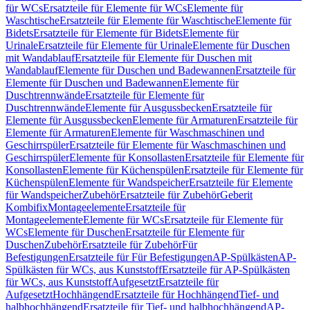
für WCs
Ersatzteile für Elemente für WCs
Elemente für
Waschtische
Ersatzteile für Elemente für Waschtische
Elemente für
Bidets
Ersatzteile für Elemente für Bidets
Elemente für
Urinale
Ersatzteile für Elemente für Urinale
Elemente für Duschen
mit Wandablauf
Ersatzteile für Elemente für Duschen mit
Wandablauf
Elemente für Duschen und Badewannen
Ersatzteile für
Elemente für Duschen und Badewannen
Elemente für
Duschtrennwände
Ersatzteile für Elemente für
Duschtrennwände
Elemente für Ausgussbecken
Ersatzteile für
Elemente für Ausgussbecken
Elemente für Armaturen
Ersatzteile für
Elemente für Armaturen
Elemente für Waschmaschinen und
Geschirrspüler
Ersatzteile für Elemente für Waschmaschinen und
Geschirrspüler
Elemente für Konsollasten
Ersatzteile für Elemente für
Konsollasten
Elemente für Küchenspülen
Ersatzteile für Elemente für
Küchenspülen
Elemente für Wandspeicher
Ersatzteile für Elemente
für Wandspeicher
Zubehör
Ersatzteile für Zubehör
Geberit
Kombifix
Montageelemente
Ersatzteile für
Montageelemente
Elemente für WCs
Ersatzteile für Elemente für
WCs
Elemente für Duschen
Ersatzteile für Elemente für
Duschen
Zubehör
Ersatzteile für Zubehör
Für
Befestigungen
Ersatzteile für Für Befestigungen
AP-Spülkästen
AP-
Spülkästen für WCs, aus Kunststoff
Ersatzteile für AP-Spülkästen
für WCs, aus Kunststoff
Aufgesetzt
Ersatzteile für
Aufgesetzt
Hochhängend
Ersatzteile für Hochhängend
Tief- und
halbhochhängend
Ersatzteile für Tief- und halbhochhängend
AP-