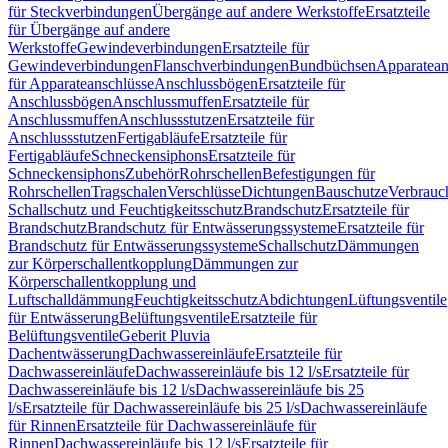
für Steckverbindungen
Übergänge auf andere Werkstoffe
Ersatzteile
für Übergänge auf andere
Werkstoffe
Gewindeverbindungen
Ersatzteile für
Gewindeverbindungen
Flanschverbindungen
Bundbüchsen
Apparatean
für Apparateanschlüsse
Anschlussbögen
Ersatzteile für
Anschlussbögen
Anschlussmuffen
Ersatzteile für
Anschlussmuffen
Anschlussstutzen
Ersatzteile für
Anschlussstutzen
Fertigabläufe
Ersatzteile für
Fertigabläufe
Schneckensiphons
Ersatzteile für
Schneckensiphons
Zubehör
Rohrschellen
Befestigungen für
Rohrschellen
Tragschalen
Verschlüsse
Dichtungen
Bauschutze
Verbrauc
Schallschutz und Feuchtigkeitsschutz
Brandschutz
Ersatzteile für
Brandschutz
Brandschutz für Entwässerungssysteme
Ersatzteile für
Brandschutz für Entwässerungssysteme
Schallschutz
Dämmungen
zur Körperschallentkopplung
Dämmungen zur
Körperschallentkopplung und
Luftschalldämmung
Feuchtigkeitsschutz
Abdichtungen
Lüftungsventile
für Entwässerung
Belüftungsventile
Ersatzteile für
Belüftungsventile
Geberit Pluvia
Dachentwässerung
Dachwassereinläufe
Ersatzteile für
Dachwassereinläufe
Dachwassereinläufe bis 12 l/s
Ersatzteile für
Dachwassereinläufe bis 12 l/s
Dachwassereinläufe bis 25
l/s
Ersatzteile für Dachwassereinläufe bis 25 l/s
Dachwassereinläufe
für Rinnen
Ersatzteile für Dachwassereinläufe für
Rinnen
Dachwassereinläufe bis 12 l/s
Ersatzteile für