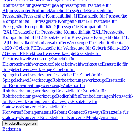
Rohrbearbeitungswerkzeuge
Abpressstopfen
Ersatzteile für
Abpressstopfen
Prüfmittel
Zubehör
Pressgeräte
Ersatzteile für
Pressgeräte
Pressgeräte Kompatibilität [1]
Ersatzteile für Pressgeräte
Kompatibilität [1]
Pressgeräte Kompatibilität [2]
Ersatzteile für
Pressgeräte Kompatibilität [2]
Pressgeräte Kompatibilität
[2XL]
Ersatzteile für Pressgeräte Kompatibilität [2XL]
Pressgeräte
Kompatibilität [4] / [2]
Ersatzteile für Pressgeräte Kompatibilität [4] /
[2]
Universalkoffer
Universalkoffer
Werkzeuge für Geberit Silent-
db20 / Geberit PE
Ersatzteile für Werkzeuge für Geberit Silent-db20
/ Geberit PE
Elektroschweißwerkzeuge
Ersatzteile für
Elektroschweißwerkzeuge
Zubehör für
Elektroschweißwerkzeuge
Spiegelschweißwerkzeuge
Ersatzteile für
Spiegelschweißwerkzeuge
Zubehör für
Spiegelschweißwerkzeuge
Ersatzteile für Zubehör für
Spiegelschweißwerkzeuge
Rohrbearbeitungswerkzeuge
Ersatzteile
für Rohrbearbeitungswerkzeuge
Zubehör für
Rohrbearbeitungswerkzeuge
Ersatzteile für Zubehör für
Rohrbearbeitungswerkzeuge
Bedienhilfen
Fernbedienungen
Netzwerk
für Netzwerkkomponenten
Gateways
Ersatzteile für
Gateways
Konverter
Ersatzteile für
Konverter
Montagematerial
Geberit Connect
Gateways
Ersatzteile für
Gateways
Konverter
Ersatzteile für Konverter
Montagematerial
Produktkategorien
Badserien