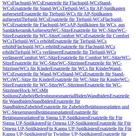
WCs
Flachspül-WCs
Ersatzteile für Flachspül-WCs
Stand-
WCs
Ersatzteile für Stand-WCs
Tiefspül-WCs für AP-Spülkasten
aufgesetzt
Ersatzteile für Tiefspül-WCs für AP-Spülkasten
aufgesetzt
Tiefspül-WCs
Ersatzteile für Tiefspül-WCs
Flachspül-
WCs
Ersatzteile für Flachspül-WCs
AP-Spülkästen für WCs, aus
Sanitärkeramik
Aufgesetzt
WC-Sitze
Ersatzteile für WC-Sitze
WC-
Sitze
Ersatzteile für WC-Sitze
Comfort WCs
Ersatzteile für Comfort
WCs
Tiefspül-WCs erhöht
Ersatzteile für Tiefspül-WCs
erhöht
Flachspül-WCs erhöht
Ersatzteile für Flachspül-WCs
erhöht
Tiefspül-WCs verlängert
Ersatzteile für Tiefspül-WCs
verlängert
Comfort WC-Sitze
Ersatzteile für Comfort WC-Sitze
WC-
Sitze
Ersatzteile für WC-Sitze
WC-Sitzringe
Ersatzteile für WC-
Sitzringe
WCs für Kinder
Ersatzteile für WCs für Kinder
Wand-
WCs
Ersatzteile für Wand-WCs
Stand-WCs
Ersatzteile für Stand-
WCs
WC-Sitze für Kinder
Ersatzteile für WC-Sitze für Kinder
WC-
Sitze
Ersatzteile für WC-Sitze
WC-Sitzringe
Ersatzteile für WC-
Sitzringe
Hock-WCs
Mit
Spülung
Zubehör
Befestigungsmaterial
Bidets
Wandbidets
Ersatzteile
für Wandbidets
Standbidets
Ersatzteile für
Standbidets
Zubehör
Ersatzteile für Zubehör
Betätigungsplatten und
WC-Steuerungen
Betätigungsplatten
Ersatzteile für
Betätigungsplatten
Für Sigma UP-Spülkästen
Ersatzteile für Für
Sigma UP-Spülkästen
Für Omega UP-Spülkästen
Ersatzteile für Für
Omega UP-Spülkästen
Für Kappa UP-Spülkästen
Ersatzteile für Für
Kappa UP-Spülkästen
Für Twinline UP-Spülkästen
Ersatzteile für