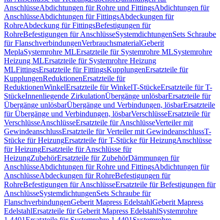
Anschlüsse
Abdichtungen für Rohre und Fittings
Abdichtungen für
Anschlüsse
Abdichtungen für Fittings
Abdeckungen für
Rohre
Abdeckung für Fittings
Befestigungen für
Rohre
Befestigungen für Anschlüsse
Systemdichtungen
Sets Schraube
für Flanschverbindungen
Verbrauchsmaterial
Geberit
Mepla
Systemrohre ML
Ersatzteile für Systemrohre ML
Systemrohre
Heizung ML
Ersatzteile für Systemrohre Heizung
ML
Fittings
Ersatzteile für Fittings
Kupplungen
Ersatzteile für
Kupplungen
Reduktionen
Ersatzteile für
Reduktionen
Winkel
Ersatzteile für Winkel
T-Stücke
Ersatzteile für T-
Stücke
Innenliegende Zirkulation
Übergänge unlösbar
Ersatzteile für
Übergänge unlösbar
Übergänge und Verbindungen, lösbar
Ersatzteile
für Übergänge und Verbindungen, lösbar
Verschlüsse
Ersatzteile für
Verschlüsse
Anschlüsse
Ersatzteile für Anschlüsse
Verteiler mit
Gewindeanschluss
Ersatzteile für Verteiler mit Gewindeanschluss
T-
Stücke für Heizung
Ersatzteile für T-Stücke für Heizung
Anschlüsse
für Heizung
Ersatzteile für Anschlüsse für
Heizung
Zubehör
Ersatzteile für Zubehör
Dämmungen für
Anschlüsse
Abdichtungen für Rohre und Fittings
Abdichtungen für
Anschlüsse
Abdeckungen für Rohre
Befestigungen für
Rohre
Befestigungen für Anschlüsse
Ersatzteile für Befestigungen für
Anschlüsse
Systemdichtungen
Sets Schraube für
Flanschverbindungen
Geberit Mapress Edelstahl
Geberit Mapress
Edelstahl
Ersatzteile für Geberit Mapress Edelstahl
Systemrohre
1.4401
Ersatzteile für Systemrohre 1.4401
Systemrohre