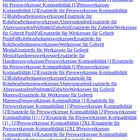
für Presswerkzeuge Kompatibilität [1]
Presswerkzeuge
Kompatibilität [2]
Ersatzteile für Presswerkzeuge Kompatibilität
[2]
Rohrbearbeitungswerkzeuge
Ersatzteile für
Rohrbearbeitungswerkzeuge
Abpressstopfen
Ersatzteile für
Abpressstopfen
Prüfmittel
Zubehör
Ersatzteile für Zubehör
Werkzeuge
für Geberit PushFit
Ersatzteile für Werkzeuge für Geberit
PushFit
Rohrbearbeitungswerkzeuge
Ersatzteile für
Rohrbearbeitungswerkzeuge
Werkzeuge für Geberit
Mepla
Ersatzteile für Werkzeuge für Geberit
Mepla
Handpresswerkzeuge
Ersatzteile für
Handpresswerkzeuge
Presswerkzeuge Kompatibilität [1]
Ersatzteile
für Presswerkzeuge Kompatibilität [1]
Presswerkzeuge
Kompatibilität [2]
Ersatzteile für Presswerkzeuge Kompatibilität
[2]
Rohrbearbeitungswerkzeuge
Ersatzteile für
Rohrbearbeitungswerkzeuge
Abpressstopfen
Ersatzteile für
Abpressstopfen
Prüfmittel
Zubehör
Werkzeuge für Geberit
Mapress
Ersatzteile für Werkzeuge für Geberit
Mapress
Presswerkzeuge Kompatibilität [1]
Ersatzteile für
Presswerkzeuge Kompatibilität [1]
Presswerkzeuge Kompatibilität
[2]
Ersatzteile für Presswerkzeuge Kompatibilität [2]
Presswerkzeuge
Kompatibilität [1] / [2]
Ersatzteile für Presswerkzeuge Kompatibilität
[1] / [2]
Presswerkzeuge Kompatibilität [2XL]
Ersatzteile für
Presswerkzeuge Kompatibilität [2XL]
Presswerkzeuge
Kompatibilität [4]
Ersatzteile für Presswerkzeuge Kompatibilität
[4]
Rohrbearbeitungswerkzeuge
Ersatzteile für