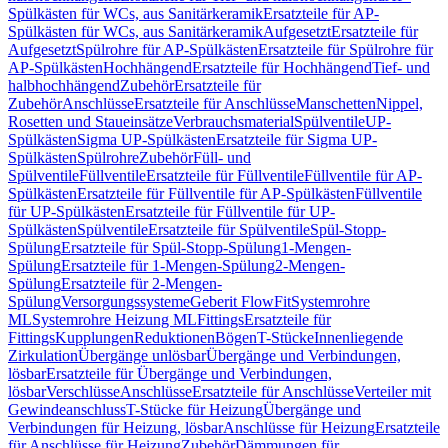
Spülkästen für WCs, aus Sanitärkeramik
Ersatzteile für AP-
Spülkästen für WCs, aus Sanitärkeramik
Aufgesetzt
Ersatzteile für
Aufgesetzt
Spülrohre für AP-Spülkästen
Ersatzteile für Spülrohre für
AP-Spülkästen
Hochhängend
Ersatzteile für Hochhängend
Tief- und
halbhochhängend
Zubehör
Ersatzteile für
Zubehör
Anschlüsse
Ersatzteile für Anschlüsse
Manschetten
Nippel,
Rosetten und Staueinsätze
Verbrauchsmaterial
Spülventile
UP-
Spülkästen
Sigma UP-Spülkästen
Ersatzteile für Sigma UP-
Spülkästen
Spülrohre
Zubehör
Füll- und
Spülventile
Füllventile
Ersatzteile für Füllventile
Füllventile für AP-
Spülkästen
Ersatzteile für Füllventile für AP-Spülkästen
Füllventile
für UP-Spülkästen
Ersatzteile für Füllventile für UP-
Spülkästen
Spülventile
Ersatzteile für Spülventile
Spül-Stopp-
Spülung
Ersatzteile für Spül-Stopp-Spülung
1-Mengen-
Spülung
Ersatzteile für 1-Mengen-Spülung
2-Mengen-
Spülung
Ersatzteile für 2-Mengen-
Spülung
Versorgungssysteme
Geberit FlowFit
Systemrohre
ML
Systemrohre Heizung ML
Fittings
Ersatzteile für
Fittings
Kupplungen
Reduktionen
Bögen
T-Stücke
Innenliegende
Zirkulation
Übergänge unlösbar
Übergänge und Verbindungen,
lösbar
Ersatzteile für Übergänge und Verbindungen,
lösbar
Verschlüsse
Anschlüsse
Ersatzteile für Anschlüsse
Verteiler mit
Gewindeanschluss
T-Stücke für Heizung
Übergänge und
Verbindungen für Heizung, lösbar
Anschlüsse für Heizung
Ersatzteile
für Anschlüsse für Heizung
Zubehör
Dämmungen für