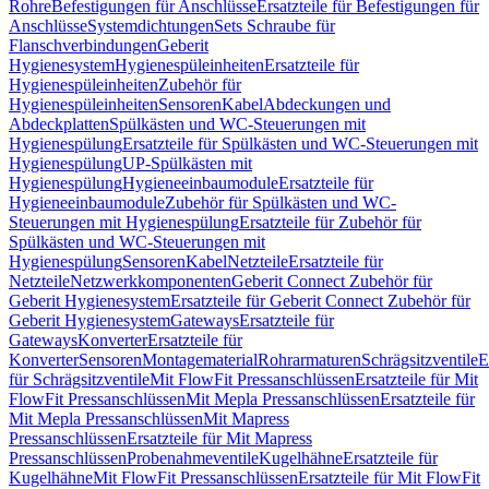
Rohre
Befestigungen für Anschlüsse
Ersatzteile für Befestigungen für
Anschlüsse
Systemdichtungen
Sets Schraube für
Flanschverbindungen
Geberit
Hygienesystem
Hygienespüleinheiten
Ersatzteile für
Hygienespüleinheiten
Zubehör für
Hygienespüleinheiten
Sensoren
Kabel
Abdeckungen und
Abdeckplatten
Spülkästen und WC-Steuerungen mit
Hygienespülung
Ersatzteile für Spülkästen und WC-Steuerungen mit
Hygienespülung
UP-Spülkästen mit
Hygienespülung
Hygieneeinbaumodule
Ersatzteile für
Hygieneeinbaumodule
Zubehör für Spülkästen und WC-
Steuerungen mit Hygienespülung
Ersatzteile für Zubehör für
Spülkästen und WC-Steuerungen mit
Hygienespülung
Sensoren
Kabel
Netzteile
Ersatzteile für
Netzteile
Netzwerkkomponenten
Geberit Connect Zubehör für
Geberit Hygienesystem
Ersatzteile für Geberit Connect Zubehör für
Geberit Hygienesystem
Gateways
Ersatzteile für
Gateways
Konverter
Ersatzteile für
Konverter
Sensoren
Montagematerial
Rohrarmaturen
Schrägsitzventile
E
für Schrägsitzventile
Mit FlowFit Pressanschlüssen
Ersatzteile für Mit
FlowFit Pressanschlüssen
Mit Mepla Pressanschlüssen
Ersatzteile für
Mit Mepla Pressanschlüssen
Mit Mapress
Pressanschlüssen
Ersatzteile für Mit Mapress
Pressanschlüssen
Probenahmeventile
Kugelhähne
Ersatzteile für
Kugelhähne
Mit FlowFit Pressanschlüssen
Ersatzteile für Mit FlowFit