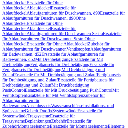
Ablaufdeckel
Ersatzteile für Ohne
Ablaufdeckel
Ablaufdeckel
Ersatzteile für
Ablaufdeckel
Ablaufgarnituren für Duschwannen, d90
Ersatzteile für
Ablaufgarnituren für Duschwannen, d90
Ohne
Ablaufdeckel
Ersatzteile für Ohne
Ablaufdeckel
Ablaufdeckel
Ersatzteile für
Ablaufdeckel
Ablaufgarnituren für Duschwannen Sestra
Ersatzteile
für Ablaufgarnituren für Duschwannen Sestra
Ohne
Ablaufdeckel
Ersatzteile für Ohne Ablaufdeckel
Zubehör für
Ablaufgarnituren für Duschwannen
Ventilstopfen
Ablaufgarnituren
für Badewannen, d52
Ersatzteile für Ablaufgarnituren für
Badewannen, d52
Mit Drehbetätigung
Ersatzteile für Mit
Drehbetätigung
Fertigbausets für Drehbetätigung
Ersatzteile für
Fertigbausets für Drehbetätigung
Mit Drehbetätigung und
Zulauf
Ersatzteile für Mit Drehbetätigung und Zulauf
Fertigbausets
für Drehbetätigung und Zulauf
Ersatzteile für Fertigbausets für
Drehbetätigung und Zulauf
Mit Druckbetätigung
PushControl
Ersatzteile für Mit Druckbetätigung PushControl
Mit
Ventilstopfen
Ersatzteile für Mit Ventilstopfen
Zubehör für
Ablaufgarnituren für
Badewannen
Anschlusssets
Wasseranschlüsse
Installations- und
Spülsysteme
Geberit Duofix
Systemwände
Ersatzteile für
Systemwände
Tragsysteme
Ersatzteile für
Tragsysteme
Beplankungen
Zubehör
Ersatzteile für
Zubehör
Montageelemente
Ersatzteile für Montageelemente
Elemente