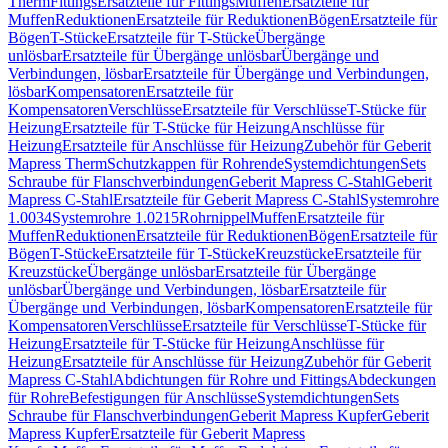
Therm
Fittings
Ersatzteile für Fittings
Muffen
Ersatzteile für
Muffen
Reduktionen
Ersatzteile für Reduktionen
Bögen
Ersatzteile für
Bögen
T-Stücke
Ersatzteile für T-Stücke
Übergänge
unlösbar
Ersatzteile für Übergänge unlösbar
Übergänge und
Verbindungen, lösbar
Ersatzteile für Übergänge und Verbindungen,
lösbar
Kompensatoren
Ersatzteile für
Kompensatoren
Verschlüsse
Ersatzteile für Verschlüsse
T-Stücke für
Heizung
Ersatzteile für T-Stücke für Heizung
Anschlüsse für
Heizung
Ersatzteile für Anschlüsse für Heizung
Zubehör für Geberit
Mapress Therm
Schutzkappen für Rohrende
Systemdichtungen
Sets
Schraube für Flanschverbindungen
Geberit Mapress C-Stahl
Geberit
Mapress C-Stahl
Ersatzteile für Geberit Mapress C-Stahl
Systemrohre
1.0034
Systemrohre 1.0215
Rohrnippel
Muffen
Ersatzteile für
Muffen
Reduktionen
Ersatzteile für Reduktionen
Bögen
Ersatzteile für
Bögen
T-Stücke
Ersatzteile für T-Stücke
Kreuzstücke
Ersatzteile für
Kreuzstücke
Übergänge unlösbar
Ersatzteile für Übergänge
unlösbar
Übergänge und Verbindungen, lösbar
Ersatzteile für
Übergänge und Verbindungen, lösbar
Kompensatoren
Ersatzteile für
Kompensatoren
Verschlüsse
Ersatzteile für Verschlüsse
T-Stücke für
Heizung
Ersatzteile für T-Stücke für Heizung
Anschlüsse für
Heizung
Ersatzteile für Anschlüsse für Heizung
Zubehör für Geberit
Mapress C-Stahl
Abdichtungen für Rohre und Fittings
Abdeckungen
für Rohre
Befestigungen für Anschlüsse
Systemdichtungen
Sets
Schraube für Flanschverbindungen
Geberit Mapress Kupfer
Geberit
Mapress Kupfer
Ersatzteile für Geberit Mapress