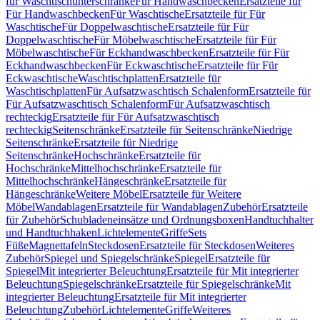
für Waschtischunterschränke
Für Handwaschbecken
Ersatzteile für
Für Handwaschbecken
Für Waschtische
Ersatzteile für Für
Waschtische
Für Doppelwaschtische
Ersatzteile für Für
Doppelwaschtische
Für Möbelwaschtische
Ersatzteile für Für
Möbelwaschtische
Für Eckhandwaschbecken
Ersatzteile für Für
Eckhandwaschbecken
Für Eckwaschtische
Ersatzteile für Für
Eckwaschtische
Waschtischplatten
Ersatzteile für
Waschtischplatten
Für Aufsatzwaschtisch Schalenform
Ersatzteile für
Für Aufsatzwaschtisch Schalenform
Für Aufsatzwaschtisch
rechteckig
Ersatzteile für Für Aufsatzwaschtisch
rechteckig
Seitenschränke
Ersatzteile für Seitenschränke
Niedrige
Seitenschränke
Ersatzteile für Niedrige
Seitenschränke
Hochschränke
Ersatzteile für
Hochschränke
Mittelhochschränke
Ersatzteile für
Mittelhochschränke
Hängeschränke
Ersatzteile für
Hängeschränke
Weitere Möbel
Ersatzteile für Weitere
Möbel
Wandablagen
Ersatzteile für Wandablagen
Zubehör
Ersatzteile
für Zubehör
Schubladeneinsätze und Ordnungsboxen
Handtuchhalter
und Handtuchhaken
Lichtelemente
Griffe
Sets
Füße
Magnettafeln
Steckdosen
Ersatzteile für Steckdosen
Weiteres
Zubehör
Spiegel und Spiegelschränke
Spiegel
Ersatzteile für
Spiegel
Mit integrierter Beleuchtung
Ersatzteile für Mit integrierter
Beleuchtung
Spiegelschränke
Ersatzteile für Spiegelschränke
Mit
integrierter Beleuchtung
Ersatzteile für Mit integrierter
Beleuchtung
Zubehör
Lichtelemente
Griffe
Weiteres