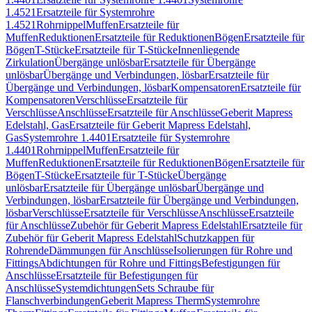
1.4521
Ersatzteile für Systemrohre
1.4521
Rohrnippel
Muffen
Ersatzteile für
Muffen
Reduktionen
Ersatzteile für Reduktionen
Bögen
Ersatzteile für
Bögen
T-Stücke
Ersatzteile für T-Stücke
Innenliegende
Zirkulation
Übergänge unlösbar
Ersatzteile für Übergänge
unlösbar
Übergänge und Verbindungen, lösbar
Ersatzteile für
Übergänge und Verbindungen, lösbar
Kompensatoren
Ersatzteile für
Kompensatoren
Verschlüsse
Ersatzteile für
Verschlüsse
Anschlüsse
Ersatzteile für Anschlüsse
Geberit Mapress
Edelstahl, Gas
Ersatzteile für Geberit Mapress Edelstahl,
Gas
Systemrohre 1.4401
Ersatzteile für Systemrohre
1.4401
Rohrnippel
Muffen
Ersatzteile für
Muffen
Reduktionen
Ersatzteile für Reduktionen
Bögen
Ersatzteile für
Bögen
T-Stücke
Ersatzteile für T-Stücke
Übergänge
unlösbar
Ersatzteile für Übergänge unlösbar
Übergänge und
Verbindungen, lösbar
Ersatzteile für Übergänge und Verbindungen,
lösbar
Verschlüsse
Ersatzteile für Verschlüsse
Anschlüsse
Ersatzteile
für Anschlüsse
Zubehör für Geberit Mapress Edelstahl
Ersatzteile für
Zubehör für Geberit Mapress Edelstahl
Schutzkappen für
Rohrende
Dämmungen für Anschlüsse
Isolierungen für Rohre und
Fittings
Abdichtungen für Rohre und Fittings
Befestigungen für
Anschlüsse
Ersatzteile für Befestigungen für
Anschlüsse
Systemdichtungen
Sets Schraube für
Flanschverbindungen
Geberit Mapress Therm
Systemrohre