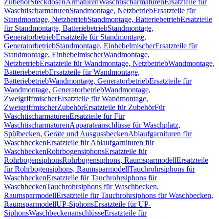
Zubehör
Steckdosen
Armaturen
Waschtischarmaturen
Ersatzteile für
Waschtischarmaturen
Standmontage, Netzbetrieb
Ersatzteile für
Standmontage, Netzbetrieb
Standmontage, Batteriebetrieb
Ersatzteile
für Standmontage, Batteriebetrieb
Standmontage,
Generatorbetrieb
Ersatzteile für Standmontage,
Generatorbetrieb
Standmontage, Einhebelmischer
Ersatzteile für
Standmontage, Einhebelmischer
Wandmontage,
Netzbetrieb
Ersatzteile für Wandmontage, Netzbetrieb
Wandmontage,
Batteriebetrieb
Ersatzteile für Wandmontage,
Batteriebetrieb
Wandmontage, Generatorbetrieb
Ersatzteile für
Wandmontage, Generatorbetrieb
Wandmontage,
Zweigriffmischer
Ersatzteile für Wandmontage,
Zweigriffmischer
Zubehör
Ersatzteile für Zubehör
Für
Waschtischarmaturen
Ersatzteile für Für
Waschtischarmaturen
Apparateanschlüsse für Waschplatz,
Spülbecken, Geräte und Ausgussbecken
Ablaufgarnituren für
Waschbecken
Ersatzteile für Ablaufgarnituren für
Waschbecken
Rohrbogensiphons
Ersatzteile für
Rohrbogensiphons
Rohrbogensiphons, Raumsparmodell
Ersatzteile
für Rohrbogensiphons, Raumsparmodell
Tauchrohrsiphons für
Waschbecken
Ersatzteile für Tauchrohrsiphons für
Waschbecken
Tauchrohrsiphons für Waschbecken,
Raumsparmodell
Ersatzteile für Tauchrohrsiphons für Waschbecken,
Raumsparmodell
UP-Siphons
Ersatzteile für UP-
Siphons
Waschbeckenanschlüsse
Ersatzteile für