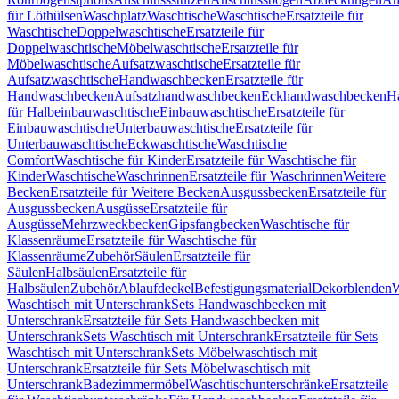
für Löthülsen
Waschplatz
Waschtische
Waschtische
Ersatzteile für
Waschtische
Doppelwaschtische
Ersatzteile für
Doppelwaschtische
Möbelwaschtische
Ersatzteile für
Möbelwaschtische
Aufsatzwaschtische
Ersatzteile für
Aufsatzwaschtische
Handwaschbecken
Ersatzteile für
Handwaschbecken
Aufsatzhandwaschbecken
Eckhandwaschbecken
H
für Halbeinbauwaschtische
Einbauwaschtische
Ersatzteile für
Einbauwaschtische
Unterbauwaschtische
Ersatzteile für
Unterbauwaschtische
Eckwaschtische
Waschtische
Comfort
Waschtische für Kinder
Ersatzteile für Waschtische für
Kinder
Waschtische
Waschrinnen
Ersatzteile für Waschrinnen
Weitere
Becken
Ersatzteile für Weitere Becken
Ausgussbecken
Ersatzteile für
Ausgussbecken
Ausgüsse
Ersatzteile für
Ausgüsse
Mehrzweckbecken
Gipsfangbecken
Waschtische für
Klassenräume
Ersatzteile für Waschtische für
Klassenräume
Zubehör
Säulen
Ersatzteile für
Säulen
Halbsäulen
Ersatzteile für
Halbsäulen
Zubehör
Ablaufdeckel
Befestigungsmaterial
Dekorblenden
W
Waschtisch mit Unterschrank
Sets Handwaschbecken mit
Unterschrank
Ersatzteile für Sets Handwaschbecken mit
Unterschrank
Sets Waschtisch mit Unterschrank
Ersatzteile für Sets
Waschtisch mit Unterschrank
Sets Möbelwaschtisch mit
Unterschrank
Ersatzteile für Sets Möbelwaschtisch mit
Unterschrank
Badezimmermöbel
Waschtischunterschränke
Ersatzteile