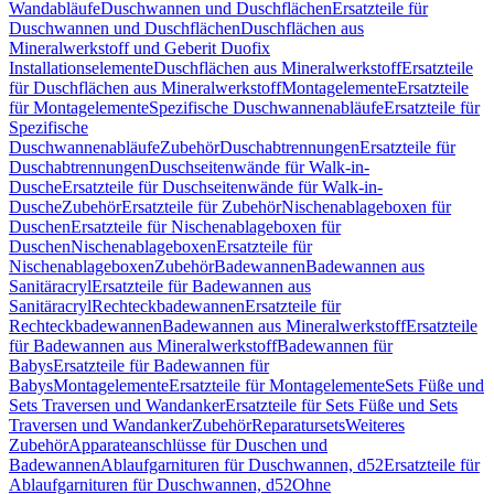
Wandabläufe
Duschwannen und Duschflächen
Ersatzteile für
Duschwannen und Duschflächen
Duschflächen aus
Mineralwerkstoff und Geberit Duofix
Installationselemente
Duschflächen aus Mineralwerkstoff
Ersatzteile
für Duschflächen aus Mineralwerkstoff
Montagelemente
Ersatzteile
für Montagelemente
Spezifische Duschwannenabläufe
Ersatzteile für
Spezifische
Duschwannenabläufe
Zubehör
Duschabtrennungen
Ersatzteile für
Duschabtrennungen
Duschseitenwände für Walk-in-
Dusche
Ersatzteile für Duschseitenwände für Walk-in-
Dusche
Zubehör
Ersatzteile für Zubehör
Nischenablageboxen für
Duschen
Ersatzteile für Nischenablageboxen für
Duschen
Nischenablageboxen
Ersatzteile für
Nischenablageboxen
Zubehör
Badewannen
Badewannen aus
Sanitäracryl
Ersatzteile für Badewannen aus
Sanitäracryl
Rechteckbadewannen
Ersatzteile für
Rechteckbadewannen
Badewannen aus Mineralwerkstoff
Ersatzteile
für Badewannen aus Mineralwerkstoff
Badewannen für
Babys
Ersatzteile für Badewannen für
Babys
Montagelemente
Ersatzteile für Montagelemente
Sets Füße und
Sets Traversen und Wandanker
Ersatzteile für Sets Füße und Sets
Traversen und Wandanker
Zubehör
Reparatursets
Weiteres
Zubehör
Apparateanschlüsse für Duschen und
Badewannen
Ablaufgarnituren für Duschwannen, d52
Ersatzteile für
Ablaufgarnituren für Duschwannen, d52
Ohne