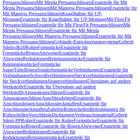
Pressanschlüssen
Mit Mepla Pressanschlüssen
Ersatzteile für Mit
Mepla Pressanschlüssen
Mit Mapress Pressanschlüssen
Ersatzteile für
Mit Mapress Pressanschlüssen
Kugelhähne für UP-
Montage
Ersatzteile für Kugelhähne für UP-Montage
Mit FlowFit
Pressanschlüssen
Ersatzteile für Mit FlowFit Pressanschlüssen
Mit
Mepla Pressanschlüssen
Ersatzteile für Mit Mepla
Pressanschlüssen
Mit Mapress Pressanschlüssen
Ersatzteile für Mit
Mapress Pressanschlüssen
Gebäude-Entwässerungssysteme
Geberit
Silent-db20
Rohre
Formstücke
Ersatzteile für
Formstücke
Bögen
Abzweige
Ersatzteile für
Abzweige
Reduktionen
Reinigungsstücke
Ersatzteile für
Reinigungsstücke
Formstücke
SuperTube
Bögen
Sonderformstücke
Verbindungen
Ersatzteile für
Verbindungen
Schweißverbindungen
Steckverbindungen
Ersatzteile
für Steckverbindungen
Spannverbindungen
Übergänge auf andere
Werkstoffe
Ersatzteile für Übergänge auf andere
Werkstoffe
Apparateanschlüsse
Ersatzteile für
Apparateanschlüsse
Anschlussbögen
Ersatzteile für
Anschlussbögen
Anschlusssteckmuffen
Ersatzteile für
Anschlusssteckmuffen
Zubehör
Rohrschellen
Befestigungen für
Rohrschellen
Verschlüsse
Dichtungen
Verbrauchsmaterial
Geberit
Silent-PP
Rohre
Ersatzteile für Rohre
Formstücke
Ersatzteile für
Formstücke
Bögen
Ersatzteile für Bögen
Abzweige
Ersatzteile für
Abzweige
Reduktionen
Ersatzteile für
Reduktionen
Reinigungsstücke
Ersatzteile für