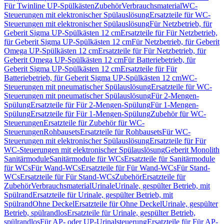
Für Twinline UP-Spülkästen
Zubehör
Verbrauchsmaterial
WC-
Steuerungen mit elektronischer Spülauslösung
Ersatzteile für WC-
Steuerungen mit elektronischer Spülauslösung
Für Netzbetrieb, für
Geberit Sigma UP-Spülkästen 12 cm
Ersatzteile für Für Netzbetrieb,
für Geberit Sigma UP-Spülkästen 12 cm
Für Netzbetrieb, für Geberit
Omega UP-Spülkästen 12 cm
Ersatzteile für Für Netzbetrieb, für
Geberit Omega UP-Spülkästen 12 cm
Für Batteriebetrieb, für
Geberit Sigma UP-Spülkästen 12 cm
Ersatzteile für Für
Batteriebetrieb, für Geberit Sigma UP-Spülkästen 12 cm
WC-
Steuerungen mit pneumatischer Spülauslösung
Ersatzteile für WC-
Steuerungen mit pneumatischer Spülauslösung
Für 2-Mengen-
Spülung
Ersatzteile für Für 2-Mengen-Spülung
Für 1-Mengen-
Spülung
Ersatzteile für Für 1-Mengen-Spülung
Zubehör für WC-
Steuerungen
Ersatzteile für Zubehör für WC-
Steuerungen
Rohbausets
Ersatzteile für Rohbausets
Für WC-
Steuerungen mit elektronischer Spülauslösung
Ersatzteile für Für
WC-Steuerungen mit elektronischer Spülauslösung
Geberit Monolith
Sanitärmodule
Sanitärmodule für WCs
Ersatzteile für Sanitärmodule
für WCs
Für Wand-WCs
Ersatzteile für Für Wand-WCs
Für Stand-
WCs
Ersatzteile für Für Stand-WCs
Zubehör
Ersatzteile für
Zubehör
Verbrauchsmaterial
Urinale
Urinale, gespülter Betrieb, mit
Spülrand
Ersatzteile für Urinale, gespülter Betrieb, mit
Spülrand
Ohne Deckel
Ersatzteile für Ohne Deckel
Urinale, gespülter
Betrieb, spülrandlos
Ersatzteile für Urinale, gespülter Betrieb,
spülrandlos
Für AP- oder UP-Urinalsteuerung
Ersatzteile für Für AP-