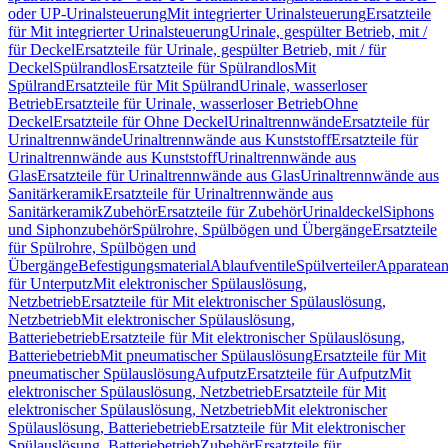
oder UP-Urinalsteuerung
Mit integrierter Urinalsteuerung
Ersatzteile
für Mit integrierter Urinalsteuerung
Urinale, gespülter Betrieb, mit /
für Deckel
Ersatzteile für Urinale, gespülter Betrieb, mit / für
Deckel
Spülrandlos
Ersatzteile für Spülrandlos
Mit
Spülrand
Ersatzteile für Mit Spülrand
Urinale, wasserloser
Betrieb
Ersatzteile für Urinale, wasserloser Betrieb
Ohne
Deckel
Ersatzteile für Ohne Deckel
Urinaltrennwände
Ersatzteile für
Urinaltrennwände
Urinaltrennwände aus Kunststoff
Ersatzteile für
Urinaltrennwände aus Kunststoff
Urinaltrennwände aus
Glas
Ersatzteile für Urinaltrennwände aus Glas
Urinaltrennwände aus
Sanitärkeramik
Ersatzteile für Urinaltrennwände aus
Sanitärkeramik
Zubehör
Ersatzteile für Zubehör
Urinaldeckel
Siphons
und Siphonzubehör
Spülrohre, Spülbögen und Übergänge
Ersatzteile
für Spülrohre, Spülbögen und
Übergänge
Befestigungsmaterial
Ablaufventile
Spülverteiler
Apparatean
für Unterputz
Mit elektronischer Spülauslösung,
Netzbetrieb
Ersatzteile für Mit elektronischer Spülauslösung,
Netzbetrieb
Mit elektronischer Spülauslösung,
Batteriebetrieb
Ersatzteile für Mit elektronischer Spülauslösung,
Batteriebetrieb
Mit pneumatischer Spülauslösung
Ersatzteile für Mit
pneumatischer Spülauslösung
Aufputz
Ersatzteile für Aufputz
Mit
elektronischer Spülauslösung, Netzbetrieb
Ersatzteile für Mit
elektronischer Spülauslösung, Netzbetrieb
Mit elektronischer
Spülauslösung, Batteriebetrieb
Ersatzteile für Mit elektronischer
Spülauslösung, Batteriebetrieb
Zubehör
Ersatzteile für