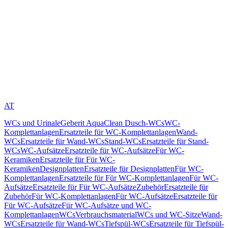
AT
WCs und Urinale
Geberit AquaClean Dusch-WCs
WC-
Komplettanlagen
Ersatzteile für WC-Komplettanlagen
Wand-
WCs
Ersatzteile für Wand-WCs
Stand-WCs
Ersatzteile für Stand-
WCs
WC-Aufsätze
Ersatzteile für WC-Aufsätze
Für WC-
Keramiken
Ersatzteile für Für WC-
Keramiken
Designplatten
Ersatzteile für Designplatten
Für WC-
Komplettanlagen
Ersatzteile für Für WC-Komplettanlagen
Für WC-
Aufsätze
Ersatzteile für Für WC-Aufsätze
Zubehör
Ersatzteile für
Zubehör
Für WC-Komplettanlagen
Für WC-Aufsätze
Ersatzteile für
Für WC-Aufsätze
Für WC-Aufsätze und WC-
Komplettanlagen
WCs
Verbrauchsmaterial
WCs und WC-Sitze
Wand-
WCs
Ersatzteile für Wand-WCs
Tiefspül-WCs
Ersatzteile für Tiefspül-