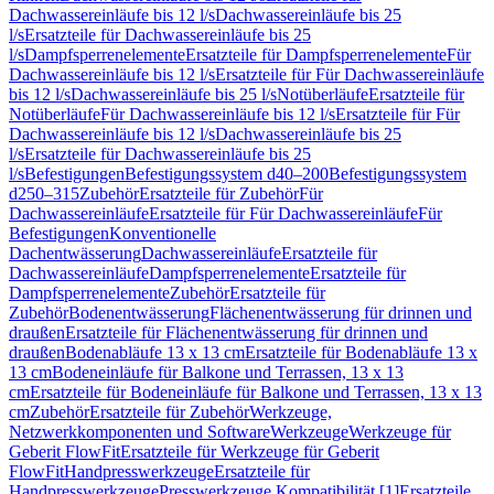
Dachwassereinläufe bis 12 l/s
Dachwassereinläufe bis 25
l/s
Ersatzteile für Dachwassereinläufe bis 25
l/s
Dampfsperrenelemente
Ersatzteile für Dampfsperrenelemente
Für
Dachwassereinläufe bis 12 l/s
Ersatzteile für Für Dachwassereinläufe
bis 12 l/s
Dachwassereinläufe bis 25 l/s
Notüberläufe
Ersatzteile für
Notüberläufe
Für Dachwassereinläufe bis 12 l/s
Ersatzteile für Für
Dachwassereinläufe bis 12 l/s
Dachwassereinläufe bis 25
l/s
Ersatzteile für Dachwassereinläufe bis 25
l/s
Befestigungen
Befestigungssystem d40–200
Befestigungssystem
d250–315
Zubehör
Ersatzteile für Zubehör
Für
Dachwassereinläufe
Ersatzteile für Für Dachwassereinläufe
Für
Befestigungen
Konventionelle
Dachentwässerung
Dachwassereinläufe
Ersatzteile für
Dachwassereinläufe
Dampfsperrenelemente
Ersatzteile für
Dampfsperrenelemente
Zubehör
Ersatzteile für
Zubehör
Bodenentwässerung
Flächenentwässerung für drinnen und
draußen
Ersatzteile für Flächenentwässerung für drinnen und
draußen
Bodenabläufe 13 x 13 cm
Ersatzteile für Bodenabläufe 13 x
13 cm
Bodeneinläufe für Balkone und Terrassen, 13 x 13
cm
Ersatzteile für Bodeneinläufe für Balkone und Terrassen, 13 x 13
cm
Zubehör
Ersatzteile für Zubehör
Werkzeuge,
Netzwerkkomponenten und Software
Werkzeuge
Werkzeuge für
Geberit FlowFit
Ersatzteile für Werkzeuge für Geberit
FlowFit
Handpresswerkzeuge
Ersatzteile für
Handpresswerkzeuge
Presswerkzeuge Kompatibilität [1]
Ersatzteile