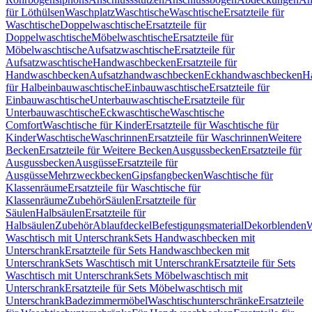
für Löthülsen
Waschplatz
Waschtische
Waschtische
Ersatzteile für
Waschtische
Doppelwaschtische
Ersatzteile für
Doppelwaschtische
Möbelwaschtische
Ersatzteile für
Möbelwaschtische
Aufsatzwaschtische
Ersatzteile für
Aufsatzwaschtische
Handwaschbecken
Ersatzteile für
Handwaschbecken
Aufsatzhandwaschbecken
Eckhandwaschbecken
H
für Halbeinbauwaschtische
Einbauwaschtische
Ersatzteile für
Einbauwaschtische
Unterbauwaschtische
Ersatzteile für
Unterbauwaschtische
Eckwaschtische
Waschtische
Comfort
Waschtische für Kinder
Ersatzteile für Waschtische für
Kinder
Waschtische
Waschrinnen
Ersatzteile für Waschrinnen
Weitere
Becken
Ersatzteile für Weitere Becken
Ausgussbecken
Ersatzteile für
Ausgussbecken
Ausgüsse
Ersatzteile für
Ausgüsse
Mehrzweckbecken
Gipsfangbecken
Waschtische für
Klassenräume
Ersatzteile für Waschtische für
Klassenräume
Zubehör
Säulen
Ersatzteile für
Säulen
Halbsäulen
Ersatzteile für
Halbsäulen
Zubehör
Ablaufdeckel
Befestigungsmaterial
Dekorblenden
W
Waschtisch mit Unterschrank
Sets Handwaschbecken mit
Unterschrank
Ersatzteile für Sets Handwaschbecken mit
Unterschrank
Sets Waschtisch mit Unterschrank
Ersatzteile für Sets
Waschtisch mit Unterschrank
Sets Möbelwaschtisch mit
Unterschrank
Ersatzteile für Sets Möbelwaschtisch mit
Unterschrank
Badezimmermöbel
Waschtischunterschränke
Ersatzteile