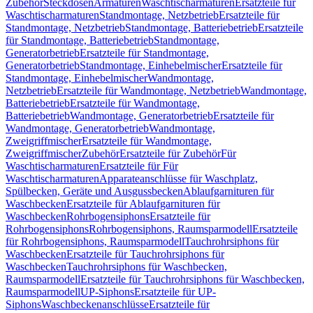
Zubehör
Steckdosen
Armaturen
Waschtischarmaturen
Ersatzteile für
Waschtischarmaturen
Standmontage, Netzbetrieb
Ersatzteile für
Standmontage, Netzbetrieb
Standmontage, Batteriebetrieb
Ersatzteile
für Standmontage, Batteriebetrieb
Standmontage,
Generatorbetrieb
Ersatzteile für Standmontage,
Generatorbetrieb
Standmontage, Einhebelmischer
Ersatzteile für
Standmontage, Einhebelmischer
Wandmontage,
Netzbetrieb
Ersatzteile für Wandmontage, Netzbetrieb
Wandmontage,
Batteriebetrieb
Ersatzteile für Wandmontage,
Batteriebetrieb
Wandmontage, Generatorbetrieb
Ersatzteile für
Wandmontage, Generatorbetrieb
Wandmontage,
Zweigriffmischer
Ersatzteile für Wandmontage,
Zweigriffmischer
Zubehör
Ersatzteile für Zubehör
Für
Waschtischarmaturen
Ersatzteile für Für
Waschtischarmaturen
Apparateanschlüsse für Waschplatz,
Spülbecken, Geräte und Ausgussbecken
Ablaufgarnituren für
Waschbecken
Ersatzteile für Ablaufgarnituren für
Waschbecken
Rohrbogensiphons
Ersatzteile für
Rohrbogensiphons
Rohrbogensiphons, Raumsparmodell
Ersatzteile
für Rohrbogensiphons, Raumsparmodell
Tauchrohrsiphons für
Waschbecken
Ersatzteile für Tauchrohrsiphons für
Waschbecken
Tauchrohrsiphons für Waschbecken,
Raumsparmodell
Ersatzteile für Tauchrohrsiphons für Waschbecken,
Raumsparmodell
UP-Siphons
Ersatzteile für UP-
Siphons
Waschbeckenanschlüsse
Ersatzteile für