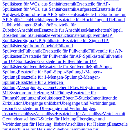
Spülkästen für WCs, aus Sanitärkeramik
Ersatzteile für AP-
Spülkästen für WCs, aus Sanitärkeramik
Aufgesetzt
Ersatzteile für
Aufgesetzt
Spülrohre für AP-Spülkästen
Ersatzteile für Spülrohre für
AP-Spülkästen
Hochhängend
Ersatzteile für Hochhängend
Tief- und
halbhochhängend
Zubehör
Ersatzteile für
Zubehör
Anschlüsse
Ersatzteile für Anschlüsse
Manschetten
Nippel,
Rosetten und Staueinsätze
Verbrauchsmaterial
Spülventile
UP-
Spülkästen
Sigma UP-Spülkästen
Ersatzteile für Sigma UP-
Spülkästen
Spülrohre
Zubehör
Füll- und
Spülventile
Füllventile
Ersatzteile für Füllventile
Füllventile für AP-
Spülkästen
Ersatzteile für Füllventile für AP-Spülkästen
Füllventile
für UP-Spülkästen
Ersatzteile für Füllventile für UP-
Spülkästen
Spülventile
Ersatzteile für Spülventile
Spül-Stopp-
Spülung
Ersatzteile für Spül-Stopp-Spülung
1-Mengen-
Spülung
Ersatzteile für 1-Mengen-Spülung
2-Mengen-
Spülung
Ersatzteile für 2-Mengen-
Spülung
Versorgungssysteme
Geberit FlowFit
Systemrohre
ML
Systemrohre Heizung ML
Fittings
Ersatzteile für
Fittings
Kupplungen
Reduktionen
Bögen
T-Stücke
Innenliegende
Zirkulation
Übergänge unlösbar
Übergänge und Verbindungen,
lösbar
Ersatzteile für Übergänge und Verbindungen,
lösbar
Verschlüsse
Anschlüsse
Ersatzteile für Anschlüsse
Verteiler mit
Gewindeanschluss
T-Stücke für Heizung
Übergänge und
Verbindungen für Heizung, lösbar
Anschlüsse für Heizung
Ersatzteile
für Anschlüsse für Heizung
Zubehör
Dämmungen für