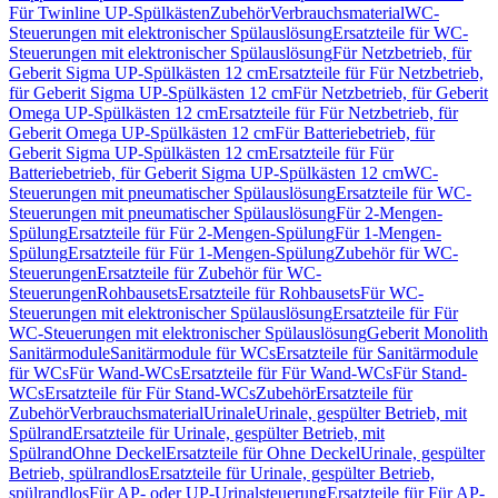
Für Twinline UP-Spülkästen
Zubehör
Verbrauchsmaterial
WC-
Steuerungen mit elektronischer Spülauslösung
Ersatzteile für WC-
Steuerungen mit elektronischer Spülauslösung
Für Netzbetrieb, für
Geberit Sigma UP-Spülkästen 12 cm
Ersatzteile für Für Netzbetrieb,
für Geberit Sigma UP-Spülkästen 12 cm
Für Netzbetrieb, für Geberit
Omega UP-Spülkästen 12 cm
Ersatzteile für Für Netzbetrieb, für
Geberit Omega UP-Spülkästen 12 cm
Für Batteriebetrieb, für
Geberit Sigma UP-Spülkästen 12 cm
Ersatzteile für Für
Batteriebetrieb, für Geberit Sigma UP-Spülkästen 12 cm
WC-
Steuerungen mit pneumatischer Spülauslösung
Ersatzteile für WC-
Steuerungen mit pneumatischer Spülauslösung
Für 2-Mengen-
Spülung
Ersatzteile für Für 2-Mengen-Spülung
Für 1-Mengen-
Spülung
Ersatzteile für Für 1-Mengen-Spülung
Zubehör für WC-
Steuerungen
Ersatzteile für Zubehör für WC-
Steuerungen
Rohbausets
Ersatzteile für Rohbausets
Für WC-
Steuerungen mit elektronischer Spülauslösung
Ersatzteile für Für
WC-Steuerungen mit elektronischer Spülauslösung
Geberit Monolith
Sanitärmodule
Sanitärmodule für WCs
Ersatzteile für Sanitärmodule
für WCs
Für Wand-WCs
Ersatzteile für Für Wand-WCs
Für Stand-
WCs
Ersatzteile für Für Stand-WCs
Zubehör
Ersatzteile für
Zubehör
Verbrauchsmaterial
Urinale
Urinale, gespülter Betrieb, mit
Spülrand
Ersatzteile für Urinale, gespülter Betrieb, mit
Spülrand
Ohne Deckel
Ersatzteile für Ohne Deckel
Urinale, gespülter
Betrieb, spülrandlos
Ersatzteile für Urinale, gespülter Betrieb,
spülrandlos
Für AP- oder UP-Urinalsteuerung
Ersatzteile für Für AP-