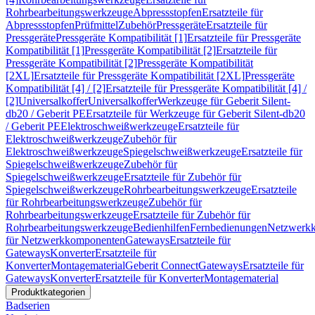
Rohrbearbeitungswerkzeuge
Abpressstopfen
Ersatzteile für
Abpressstopfen
Prüfmittel
Zubehör
Pressgeräte
Ersatzteile für
Pressgeräte
Pressgeräte Kompatibilität [1]
Ersatzteile für Pressgeräte
Kompatibilität [1]
Pressgeräte Kompatibilität [2]
Ersatzteile für
Pressgeräte Kompatibilität [2]
Pressgeräte Kompatibilität
[2XL]
Ersatzteile für Pressgeräte Kompatibilität [2XL]
Pressgeräte
Kompatibilität [4] / [2]
Ersatzteile für Pressgeräte Kompatibilität [4] /
[2]
Universalkoffer
Universalkoffer
Werkzeuge für Geberit Silent-
db20 / Geberit PE
Ersatzteile für Werkzeuge für Geberit Silent-db20
/ Geberit PE
Elektroschweißwerkzeuge
Ersatzteile für
Elektroschweißwerkzeuge
Zubehör für
Elektroschweißwerkzeuge
Spiegelschweißwerkzeuge
Ersatzteile für
Spiegelschweißwerkzeuge
Zubehör für
Spiegelschweißwerkzeuge
Ersatzteile für Zubehör für
Spiegelschweißwerkzeuge
Rohrbearbeitungswerkzeuge
Ersatzteile
für Rohrbearbeitungswerkzeuge
Zubehör für
Rohrbearbeitungswerkzeuge
Ersatzteile für Zubehör für
Rohrbearbeitungswerkzeuge
Bedienhilfen
Fernbedienungen
Netzwerk
für Netzwerkkomponenten
Gateways
Ersatzteile für
Gateways
Konverter
Ersatzteile für
Konverter
Montagematerial
Geberit Connect
Gateways
Ersatzteile für
Gateways
Konverter
Ersatzteile für Konverter
Montagematerial
Produktkategorien
Badserien