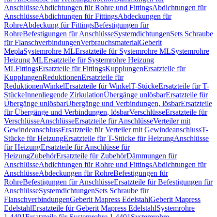
Anschlüsse
Abdichtungen für Rohre und Fittings
Abdichtungen für
Anschlüsse
Abdichtungen für Fittings
Abdeckungen für
Rohre
Abdeckung für Fittings
Befestigungen für
Rohre
Befestigungen für Anschlüsse
Systemdichtungen
Sets Schraube
für Flanschverbindungen
Verbrauchsmaterial
Geberit
Mepla
Systemrohre ML
Ersatzteile für Systemrohre ML
Systemrohre
Heizung ML
Ersatzteile für Systemrohre Heizung
ML
Fittings
Ersatzteile für Fittings
Kupplungen
Ersatzteile für
Kupplungen
Reduktionen
Ersatzteile für
Reduktionen
Winkel
Ersatzteile für Winkel
T-Stücke
Ersatzteile für T-
Stücke
Innenliegende Zirkulation
Übergänge unlösbar
Ersatzteile für
Übergänge unlösbar
Übergänge und Verbindungen, lösbar
Ersatzteile
für Übergänge und Verbindungen, lösbar
Verschlüsse
Ersatzteile für
Verschlüsse
Anschlüsse
Ersatzteile für Anschlüsse
Verteiler mit
Gewindeanschluss
Ersatzteile für Verteiler mit Gewindeanschluss
T-
Stücke für Heizung
Ersatzteile für T-Stücke für Heizung
Anschlüsse
für Heizung
Ersatzteile für Anschlüsse für
Heizung
Zubehör
Ersatzteile für Zubehör
Dämmungen für
Anschlüsse
Abdichtungen für Rohre und Fittings
Abdichtungen für
Anschlüsse
Abdeckungen für Rohre
Befestigungen für
Rohre
Befestigungen für Anschlüsse
Ersatzteile für Befestigungen für
Anschlüsse
Systemdichtungen
Sets Schraube für
Flanschverbindungen
Geberit Mapress Edelstahl
Geberit Mapress
Edelstahl
Ersatzteile für Geberit Mapress Edelstahl
Systemrohre
1.4401
Ersatzteile für Systemrohre 1.4401
Systemrohre