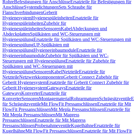
Rohre
Befestigungen für Anschlüsse
Ersatzteile für Befestigungen für
Anschlüsse
Systemdichtungen
Sets Schraube für
Flanschverbindungen
Geberit
Hygienesystem
Hygienespüleinheiten
Ersatzteile für
Hygienespüleinheiten
Zubehör für
Hygienespüleinheiten
Sensoren
Kabel
Abdeckungen und
Abdeckplatten
Spülkästen und WC-Steuerungen mit
Hygienespülung
Ersatzteile für Spülkästen und WC-Steuerungen mit
Hygienespülung
UP-Spülkästen mit
Hygienespülung
Hygieneeinbaumodule
Ersatzteile für
Hygieneeinbaumodule
Zubehör für Spülkästen und WC-
Steuerungen mit Hygienespülung
Ersatzteile für Zubehör für
Spülkästen und WC-Steuerungen mit
Hygienespülung
Sensoren
Kabel
Netzteile
Ersatzteile für
Netzteile
Netzwerkkomponenten
Geberit Connect Zubehör für
Geberit Hygienesystem
Ersatzteile für Geberit Connect Zubehör für
Geberit Hygienesystem
Gateways
Ersatzteile für
Gateways
Konverter
Ersatzteile für
Konverter
Sensoren
Montagematerial
Rohrarmaturen
Schrägsitzventile
E
für Schrägsitzventile
Mit FlowFit Pressanschlüssen
Ersatzteile für Mit
FlowFit Pressanschlüssen
Mit Mepla Pressanschlüssen
Ersatzteile für
Mit Mepla Pressanschlüssen
Mit Mapress
Pressanschlüssen
Ersatzteile für Mit Mapress
Pressanschlüssen
Probenahmeventile
Kugelhähne
Ersatzteile für
Kugelhähne
Mit FlowFit Pressanschlüssen
Ersatzteile für Mit FlowFit