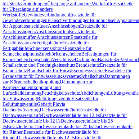
für Steckverbindungen
Übergänge auf andere Werkstoffe
Ersatzteile
für Übergänge auf andere
Werkstoffe
Gewindeverbindungen
Ersatzteile für
Gewindeverbindungen
Flanschverbindungen
Bundbüchsen
Apparatean
für Apparateanschlüsse
Anschlussbögen
Ersatzteile für
Anschlussbögen
Anschlussmuffen
Ersatzteile für
Anschlussmuffen
Anschlussstutzen
Ersatzteile für
Anschlussstutzen
Fertigabläufe
Ersatzteile für
Fertigabläufe
Schneckensiphons
Ersatzteile für
Schneckensiphons
Zubehör
Rohrschellen
Befestigungen für
Rohrschellen
Tragschalen
Verschlüsse
Dichtungen
Bauschutze
Verbrauc
Schallschutz und Feuchtigkeitsschutz
Brandschutz
Ersatzteile für
Brandschutz
Brandschutz für Entwässerungssysteme
Ersatzteile für
Brandschutz für Entwässerungssysteme
Schallschutz
Dämmungen
zur Körperschallentkopplung
Dämmungen zur
Körperschallentkopplung und
Luftschalldämmung
Feuchtigkeitsschutz
Abdichtungen
Lüftungsventile
für Entwässerung
Belüftungsventile
Ersatzteile für
Belüftungsventile
Geberit Pluvia
Dachentwässerung
Dachwassereinläufe
Ersatzteile für
Dachwassereinläufe
Dachwassereinläufe bis 12 l/s
Ersatzteile für
Dachwassereinläufe bis 12 l/s
Dachwassereinläufe bis 25
l/s
Ersatzteile für Dachwassereinläufe bis 25 l/s
Dachwassereinläufe
für Rinnen
Ersatzteile für Dachwassereinläufe für
Rinnen
Dachwassereinläufe bis 12 l/s
Ersatzteile für