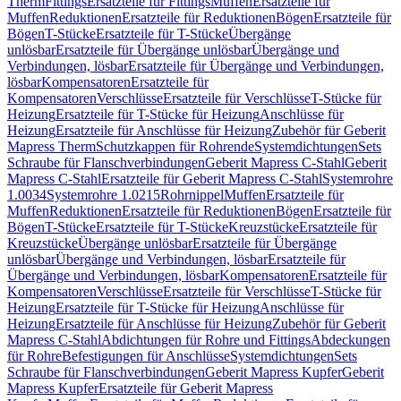
Therm
Fittings
Ersatzteile für Fittings
Muffen
Ersatzteile für
Muffen
Reduktionen
Ersatzteile für Reduktionen
Bögen
Ersatzteile für
Bögen
T-Stücke
Ersatzteile für T-Stücke
Übergänge
unlösbar
Ersatzteile für Übergänge unlösbar
Übergänge und
Verbindungen, lösbar
Ersatzteile für Übergänge und Verbindungen,
lösbar
Kompensatoren
Ersatzteile für
Kompensatoren
Verschlüsse
Ersatzteile für Verschlüsse
T-Stücke für
Heizung
Ersatzteile für T-Stücke für Heizung
Anschlüsse für
Heizung
Ersatzteile für Anschlüsse für Heizung
Zubehör für Geberit
Mapress Therm
Schutzkappen für Rohrende
Systemdichtungen
Sets
Schraube für Flanschverbindungen
Geberit Mapress C-Stahl
Geberit
Mapress C-Stahl
Ersatzteile für Geberit Mapress C-Stahl
Systemrohre
1.0034
Systemrohre 1.0215
Rohrnippel
Muffen
Ersatzteile für
Muffen
Reduktionen
Ersatzteile für Reduktionen
Bögen
Ersatzteile für
Bögen
T-Stücke
Ersatzteile für T-Stücke
Kreuzstücke
Ersatzteile für
Kreuzstücke
Übergänge unlösbar
Ersatzteile für Übergänge
unlösbar
Übergänge und Verbindungen, lösbar
Ersatzteile für
Übergänge und Verbindungen, lösbar
Kompensatoren
Ersatzteile für
Kompensatoren
Verschlüsse
Ersatzteile für Verschlüsse
T-Stücke für
Heizung
Ersatzteile für T-Stücke für Heizung
Anschlüsse für
Heizung
Ersatzteile für Anschlüsse für Heizung
Zubehör für Geberit
Mapress C-Stahl
Abdichtungen für Rohre und Fittings
Abdeckungen
für Rohre
Befestigungen für Anschlüsse
Systemdichtungen
Sets
Schraube für Flanschverbindungen
Geberit Mapress Kupfer
Geberit
Mapress Kupfer
Ersatzteile für Geberit Mapress