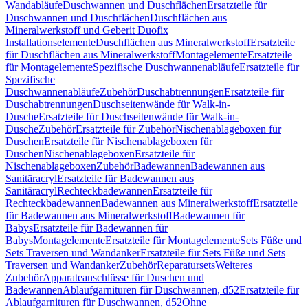
Wandabläufe
Duschwannen und Duschflächen
Ersatzteile für
Duschwannen und Duschflächen
Duschflächen aus
Mineralwerkstoff und Geberit Duofix
Installationselemente
Duschflächen aus Mineralwerkstoff
Ersatzteile
für Duschflächen aus Mineralwerkstoff
Montagelemente
Ersatzteile
für Montagelemente
Spezifische Duschwannenabläufe
Ersatzteile für
Spezifische
Duschwannenabläufe
Zubehör
Duschabtrennungen
Ersatzteile für
Duschabtrennungen
Duschseitenwände für Walk-in-
Dusche
Ersatzteile für Duschseitenwände für Walk-in-
Dusche
Zubehör
Ersatzteile für Zubehör
Nischenablageboxen für
Duschen
Ersatzteile für Nischenablageboxen für
Duschen
Nischenablageboxen
Ersatzteile für
Nischenablageboxen
Zubehör
Badewannen
Badewannen aus
Sanitäracryl
Ersatzteile für Badewannen aus
Sanitäracryl
Rechteckbadewannen
Ersatzteile für
Rechteckbadewannen
Badewannen aus Mineralwerkstoff
Ersatzteile
für Badewannen aus Mineralwerkstoff
Badewannen für
Babys
Ersatzteile für Badewannen für
Babys
Montagelemente
Ersatzteile für Montagelemente
Sets Füße und
Sets Traversen und Wandanker
Ersatzteile für Sets Füße und Sets
Traversen und Wandanker
Zubehör
Reparatursets
Weiteres
Zubehör
Apparateanschlüsse für Duschen und
Badewannen
Ablaufgarnituren für Duschwannen, d52
Ersatzteile für
Ablaufgarnituren für Duschwannen, d52
Ohne