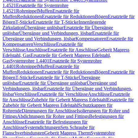
1.4521
Ersatzteile für Systemrohre
1.4521
Rohrnippel
Muffen
Ersatzteile für
Muffen
Reduktionen
Ersatzteile für Reduktionen
Bögen
Ersatzteile für
Bögen
T-Stücke
Ersatzteile für T-Stücke
Innenliegende
Zirkulation
Übergänge unlösbar
Ersatzteile für Übergänge
unlösbar
Übergänge und Verbindungen, lösbar
Ersatzteile für
Übergänge und Verbindungen, lösbar
Kompensatoren
Ersatzteile für
Kompensatoren
Verschlüsse
Ersatzteile für
Verschlüsse
Anschlüsse
Ersatzteile für Anschlüsse
Geberit Mapress
Edelstahl, Gas
Ersatzteile für Geberit Mapress Edelstahl,
Gas
Systemrohre 1.4401
Ersatzteile für Systemrohre
1.4401
Rohrnippel
Muffen
Ersatzteile für
Muffen
Reduktionen
Ersatzteile für Reduktionen
Bögen
Ersatzteile für
Bögen
T-Stücke
Ersatzteile für T-Stücke
Übergänge
unlösbar
Ersatzteile für Übergänge unlösbar
Übergänge und
Verbindungen, lösbar
Ersatzteile für Übergänge und Verbindungen,
lösbar
Verschlüsse
Ersatzteile für Verschlüsse
Anschlüsse
Ersatzteile
für Anschlüsse
Zubehör für Geberit Mapress Edelstahl
Ersatzteile für
Zubehör für Geberit Mapress Edelstahl
Schutzkappen für
Rohrende
Dämmungen für Anschlüsse
Isolierungen für Rohre und
Fittings
Abdichtungen für Rohre und Fittings
Befestigungen für
Anschlüsse
Ersatzteile für Befestigungen für
Anschlüsse
Systemdichtungen
Sets Schraube für
Flanschverbindungen
Geberit Mapress Therm
Systemrohre