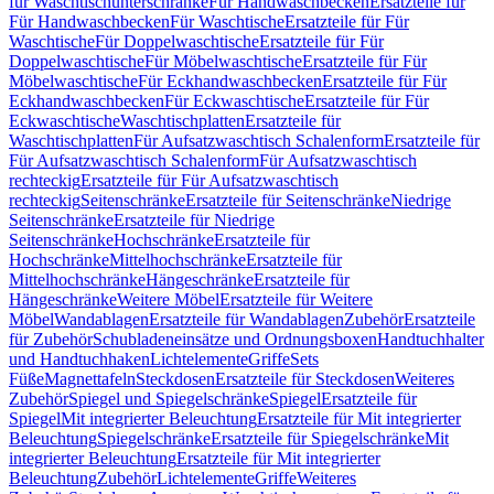
für Waschtischunterschränke
Für Handwaschbecken
Ersatzteile für
Für Handwaschbecken
Für Waschtische
Ersatzteile für Für
Waschtische
Für Doppelwaschtische
Ersatzteile für Für
Doppelwaschtische
Für Möbelwaschtische
Ersatzteile für Für
Möbelwaschtische
Für Eckhandwaschbecken
Ersatzteile für Für
Eckhandwaschbecken
Für Eckwaschtische
Ersatzteile für Für
Eckwaschtische
Waschtischplatten
Ersatzteile für
Waschtischplatten
Für Aufsatzwaschtisch Schalenform
Ersatzteile für
Für Aufsatzwaschtisch Schalenform
Für Aufsatzwaschtisch
rechteckig
Ersatzteile für Für Aufsatzwaschtisch
rechteckig
Seitenschränke
Ersatzteile für Seitenschränke
Niedrige
Seitenschränke
Ersatzteile für Niedrige
Seitenschränke
Hochschränke
Ersatzteile für
Hochschränke
Mittelhochschränke
Ersatzteile für
Mittelhochschränke
Hängeschränke
Ersatzteile für
Hängeschränke
Weitere Möbel
Ersatzteile für Weitere
Möbel
Wandablagen
Ersatzteile für Wandablagen
Zubehör
Ersatzteile
für Zubehör
Schubladeneinsätze und Ordnungsboxen
Handtuchhalter
und Handtuchhaken
Lichtelemente
Griffe
Sets
Füße
Magnettafeln
Steckdosen
Ersatzteile für Steckdosen
Weiteres
Zubehör
Spiegel und Spiegelschränke
Spiegel
Ersatzteile für
Spiegel
Mit integrierter Beleuchtung
Ersatzteile für Mit integrierter
Beleuchtung
Spiegelschränke
Ersatzteile für Spiegelschränke
Mit
integrierter Beleuchtung
Ersatzteile für Mit integrierter
Beleuchtung
Zubehör
Lichtelemente
Griffe
Weiteres