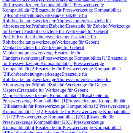
für Presswerkzeuge Kompatibilität [1]
Presswerkzeuge
Kompatibilität [2]
Ersatzteile für Presswerkzeuge Kompatibilität
[2]
Rohrbearbeitungswerkzeuge
Ersatzteile für
Rohrbearbeitungswerkzeuge
Abpressstopfen
Ersatzteile für
Abpressstopfen
Prüfmittel
Zubehör
Ersatzteile für Zubehör
Werkzeuge
für Geberit PushFit
Ersatzteile für Werkzeuge für Geberit
PushFit
Rohrbearbeitungswerkzeuge
Ersatzteile für
Rohrbearbeitungswerkzeuge
Werkzeuge für Geberit
Mepla
Ersatzteile für Werkzeuge für Geberit
Mepla
Handpresswerkzeuge
Ersatzteile für
Handpresswerkzeuge
Presswerkzeuge Kompatibilität [1]
Ersatzteile
für Presswerkzeuge Kompatibilität [1]
Presswerkzeuge
Kompatibilität [2]
Ersatzteile für Presswerkzeuge Kompatibilität
[2]
Rohrbearbeitungswerkzeuge
Ersatzteile für
Rohrbearbeitungswerkzeuge
Abpressstopfen
Ersatzteile für
Abpressstopfen
Prüfmittel
Zubehör
Werkzeuge für Geberit
Mapress
Ersatzteile für Werkzeuge für Geberit
Mapress
Presswerkzeuge Kompatibilität [1]
Ersatzteile für
Presswerkzeuge Kompatibilität [1]
Presswerkzeuge Kompatibilität
[2]
Ersatzteile für Presswerkzeuge Kompatibilität [2]
Presswerkzeuge
Kompatibilität [1] / [2]
Ersatzteile für Presswerkzeuge Kompatibilität
[1] / [2]
Presswerkzeuge Kompatibilität [2XL]
Ersatzteile für
Presswerkzeuge Kompatibilität [2XL]
Presswerkzeuge
Kompatibilität [4]
Ersatzteile für Presswerkzeuge Kompatibilität
[4]
Rohrbearbeitungswerkzeuge
Ersatzteile für