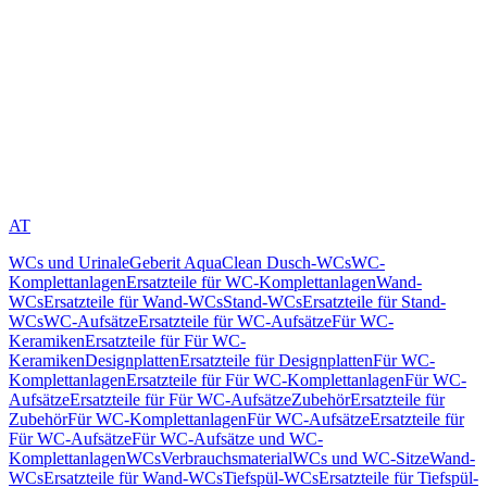
AT
WCs und Urinale
Geberit AquaClean Dusch-WCs
WC-
Komplettanlagen
Ersatzteile für WC-Komplettanlagen
Wand-
WCs
Ersatzteile für Wand-WCs
Stand-WCs
Ersatzteile für Stand-
WCs
WC-Aufsätze
Ersatzteile für WC-Aufsätze
Für WC-
Keramiken
Ersatzteile für Für WC-
Keramiken
Designplatten
Ersatzteile für Designplatten
Für WC-
Komplettanlagen
Ersatzteile für Für WC-Komplettanlagen
Für WC-
Aufsätze
Ersatzteile für Für WC-Aufsätze
Zubehör
Ersatzteile für
Zubehör
Für WC-Komplettanlagen
Für WC-Aufsätze
Ersatzteile für
Für WC-Aufsätze
Für WC-Aufsätze und WC-
Komplettanlagen
WCs
Verbrauchsmaterial
WCs und WC-Sitze
Wand-
WCs
Ersatzteile für Wand-WCs
Tiefspül-WCs
Ersatzteile für Tiefspül-