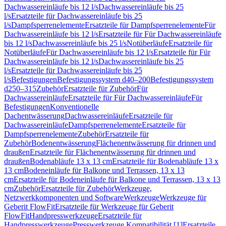
Dachwassereinläufe bis 12 l/s
Dachwassereinläufe bis 25
l/s
Ersatzteile für Dachwassereinläufe bis 25
l/s
Dampfsperrenelemente
Ersatzteile für Dampfsperrenelemente
Für
Dachwassereinläufe bis 12 l/s
Ersatzteile für Für Dachwassereinläufe
bis 12 l/s
Dachwassereinläufe bis 25 l/s
Notüberläufe
Ersatzteile für
Notüberläufe
Für Dachwassereinläufe bis 12 l/s
Ersatzteile für Für
Dachwassereinläufe bis 12 l/s
Dachwassereinläufe bis 25
l/s
Ersatzteile für Dachwassereinläufe bis 25
l/s
Befestigungen
Befestigungssystem d40–200
Befestigungssystem
d250–315
Zubehör
Ersatzteile für Zubehör
Für
Dachwassereinläufe
Ersatzteile für Für Dachwassereinläufe
Für
Befestigungen
Konventionelle
Dachentwässerung
Dachwassereinläufe
Ersatzteile für
Dachwassereinläufe
Dampfsperrenelemente
Ersatzteile für
Dampfsperrenelemente
Zubehör
Ersatzteile für
Zubehör
Bodenentwässerung
Flächenentwässerung für drinnen und
draußen
Ersatzteile für Flächenentwässerung für drinnen und
draußen
Bodenabläufe 13 x 13 cm
Ersatzteile für Bodenabläufe 13 x
13 cm
Bodeneinläufe für Balkone und Terrassen, 13 x 13
cm
Ersatzteile für Bodeneinläufe für Balkone und Terrassen, 13 x 13
cm
Zubehör
Ersatzteile für Zubehör
Werkzeuge,
Netzwerkkomponenten und Software
Werkzeuge
Werkzeuge für
Geberit FlowFit
Ersatzteile für Werkzeuge für Geberit
FlowFit
Handpresswerkzeuge
Ersatzteile für
Handpresswerkzeuge
Presswerkzeuge Kompatibilität [1]
Ersatzteile