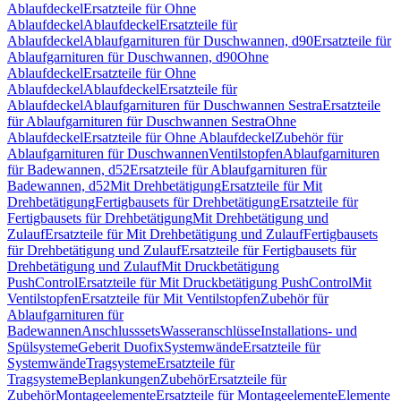
Ablaufdeckel
Ersatzteile für Ohne
Ablaufdeckel
Ablaufdeckel
Ersatzteile für
Ablaufdeckel
Ablaufgarnituren für Duschwannen, d90
Ersatzteile für
Ablaufgarnituren für Duschwannen, d90
Ohne
Ablaufdeckel
Ersatzteile für Ohne
Ablaufdeckel
Ablaufdeckel
Ersatzteile für
Ablaufdeckel
Ablaufgarnituren für Duschwannen Sestra
Ersatzteile
für Ablaufgarnituren für Duschwannen Sestra
Ohne
Ablaufdeckel
Ersatzteile für Ohne Ablaufdeckel
Zubehör für
Ablaufgarnituren für Duschwannen
Ventilstopfen
Ablaufgarnituren
für Badewannen, d52
Ersatzteile für Ablaufgarnituren für
Badewannen, d52
Mit Drehbetätigung
Ersatzteile für Mit
Drehbetätigung
Fertigbausets für Drehbetätigung
Ersatzteile für
Fertigbausets für Drehbetätigung
Mit Drehbetätigung und
Zulauf
Ersatzteile für Mit Drehbetätigung und Zulauf
Fertigbausets
für Drehbetätigung und Zulauf
Ersatzteile für Fertigbausets für
Drehbetätigung und Zulauf
Mit Druckbetätigung
PushControl
Ersatzteile für Mit Druckbetätigung PushControl
Mit
Ventilstopfen
Ersatzteile für Mit Ventilstopfen
Zubehör für
Ablaufgarnituren für
Badewannen
Anschlusssets
Wasseranschlüsse
Installations- und
Spülsysteme
Geberit Duofix
Systemwände
Ersatzteile für
Systemwände
Tragsysteme
Ersatzteile für
Tragsysteme
Beplankungen
Zubehör
Ersatzteile für
Zubehör
Montageelemente
Ersatzteile für Montageelemente
Elemente