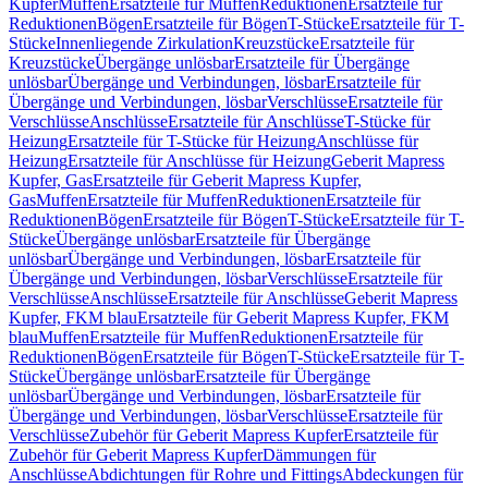
Kupfer
Muffen
Ersatzteile für Muffen
Reduktionen
Ersatzteile für
Reduktionen
Bögen
Ersatzteile für Bögen
T-Stücke
Ersatzteile für T-
Stücke
Innenliegende Zirkulation
Kreuzstücke
Ersatzteile für
Kreuzstücke
Übergänge unlösbar
Ersatzteile für Übergänge
unlösbar
Übergänge und Verbindungen, lösbar
Ersatzteile für
Übergänge und Verbindungen, lösbar
Verschlüsse
Ersatzteile für
Verschlüsse
Anschlüsse
Ersatzteile für Anschlüsse
T-Stücke für
Heizung
Ersatzteile für T-Stücke für Heizung
Anschlüsse für
Heizung
Ersatzteile für Anschlüsse für Heizung
Geberit Mapress
Kupfer, Gas
Ersatzteile für Geberit Mapress Kupfer,
Gas
Muffen
Ersatzteile für Muffen
Reduktionen
Ersatzteile für
Reduktionen
Bögen
Ersatzteile für Bögen
T-Stücke
Ersatzteile für T-
Stücke
Übergänge unlösbar
Ersatzteile für Übergänge
unlösbar
Übergänge und Verbindungen, lösbar
Ersatzteile für
Übergänge und Verbindungen, lösbar
Verschlüsse
Ersatzteile für
Verschlüsse
Anschlüsse
Ersatzteile für Anschlüsse
Geberit Mapress
Kupfer, FKM blau
Ersatzteile für Geberit Mapress Kupfer, FKM
blau
Muffen
Ersatzteile für Muffen
Reduktionen
Ersatzteile für
Reduktionen
Bögen
Ersatzteile für Bögen
T-Stücke
Ersatzteile für T-
Stücke
Übergänge unlösbar
Ersatzteile für Übergänge
unlösbar
Übergänge und Verbindungen, lösbar
Ersatzteile für
Übergänge und Verbindungen, lösbar
Verschlüsse
Ersatzteile für
Verschlüsse
Zubehör für Geberit Mapress Kupfer
Ersatzteile für
Zubehör für Geberit Mapress Kupfer
Dämmungen für
Anschlüsse
Abdichtungen für Rohre und Fittings
Abdeckungen für