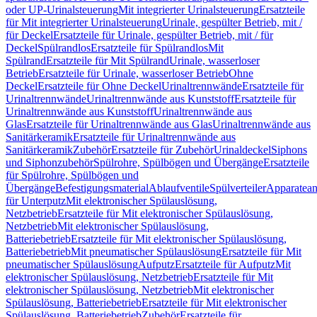
oder UP-Urinalsteuerung
Mit integrierter Urinalsteuerung
Ersatzteile
für Mit integrierter Urinalsteuerung
Urinale, gespülter Betrieb, mit /
für Deckel
Ersatzteile für Urinale, gespülter Betrieb, mit / für
Deckel
Spülrandlos
Ersatzteile für Spülrandlos
Mit
Spülrand
Ersatzteile für Mit Spülrand
Urinale, wasserloser
Betrieb
Ersatzteile für Urinale, wasserloser Betrieb
Ohne
Deckel
Ersatzteile für Ohne Deckel
Urinaltrennwände
Ersatzteile für
Urinaltrennwände
Urinaltrennwände aus Kunststoff
Ersatzteile für
Urinaltrennwände aus Kunststoff
Urinaltrennwände aus
Glas
Ersatzteile für Urinaltrennwände aus Glas
Urinaltrennwände aus
Sanitärkeramik
Ersatzteile für Urinaltrennwände aus
Sanitärkeramik
Zubehör
Ersatzteile für Zubehör
Urinaldeckel
Siphons
und Siphonzubehör
Spülrohre, Spülbögen und Übergänge
Ersatzteile
für Spülrohre, Spülbögen und
Übergänge
Befestigungsmaterial
Ablaufventile
Spülverteiler
Apparatean
für Unterputz
Mit elektronischer Spülauslösung,
Netzbetrieb
Ersatzteile für Mit elektronischer Spülauslösung,
Netzbetrieb
Mit elektronischer Spülauslösung,
Batteriebetrieb
Ersatzteile für Mit elektronischer Spülauslösung,
Batteriebetrieb
Mit pneumatischer Spülauslösung
Ersatzteile für Mit
pneumatischer Spülauslösung
Aufputz
Ersatzteile für Aufputz
Mit
elektronischer Spülauslösung, Netzbetrieb
Ersatzteile für Mit
elektronischer Spülauslösung, Netzbetrieb
Mit elektronischer
Spülauslösung, Batteriebetrieb
Ersatzteile für Mit elektronischer
Spülauslösung, Batteriebetrieb
Zubehör
Ersatzteile für