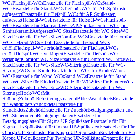
WCs
Flachspül-WCs
Ersatzteile für Flachspül-WCs
Stand-
WCs
Ersatzteile für Stand-WCs
Tiefspül-WCs für AP-Spülkasten
aufgesetzt
Ersatzteile für Tiefspül-WCs für AP-Spülkasten
aufgesetzt
Tiefspül-WCs
Ersatzteile für Tiefspül-WCs
Flachspül-
WCs
Ersatzteile für Flachspül-WCs
AP-Spülkästen für WCs, aus
Sanitärkeramik
Aufgesetzt
WC-Sitze
Ersatzteile für WC-Sitze
WC-
Sitze
Ersatzteile für WC-Sitze
Comfort WCs
Ersatzteile für Comfort
WCs
Tiefspül-WCs erhöht
Ersatzteile für Tiefspül-WCs
erhöht
Flachspül-WCs erhöht
Ersatzteile für Flachspül-WCs
erhöht
Tiefspül-WCs verlängert
Ersatzteile für Tiefspül-WCs
verlängert
Comfort WC-Sitze
Ersatzteile für Comfort WC-Sitze
WC-
Sitze
Ersatzteile für WC-Sitze
WC-Sitzringe
Ersatzteile für WC-
Sitzringe
WCs für Kinder
Ersatzteile für WCs für Kinder
Wand-
WCs
Ersatzteile für Wand-WCs
Stand-WCs
Ersatzteile für Stand-
WCs
WC-Sitze für Kinder
Ersatzteile für WC-Sitze für Kinder
WC-
Sitze
Ersatzteile für WC-Sitze
WC-Sitzringe
Ersatzteile für WC-
Sitzringe
Hock-WCs
Mit
Spülung
Zubehör
Befestigungsmaterial
Bidets
Wandbidets
Ersatzteile
für Wandbidets
Standbidets
Ersatzteile für
Standbidets
Zubehör
Ersatzteile für Zubehör
Betätigungsplatten und
WC-Steuerungen
Betätigungsplatten
Ersatzteile für
Betätigungsplatten
Für Sigma UP-Spülkästen
Ersatzteile für Für
Sigma UP-Spülkästen
Für Omega UP-Spülkästen
Ersatzteile für Für
Omega UP-Spülkästen
Für Kappa UP-Spülkästen
Ersatzteile für Für
Kappa UP-Spülkästen
Für Twinline UP-Spülkästen
Ersatzteile für