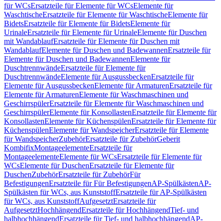
für WCs
Ersatzteile für Elemente für WCs
Elemente für
Waschtische
Ersatzteile für Elemente für Waschtische
Elemente für
Bidets
Ersatzteile für Elemente für Bidets
Elemente für
Urinale
Ersatzteile für Elemente für Urinale
Elemente für Duschen
mit Wandablauf
Ersatzteile für Elemente für Duschen mit
Wandablauf
Elemente für Duschen und Badewannen
Ersatzteile für
Elemente für Duschen und Badewannen
Elemente für
Duschtrennwände
Ersatzteile für Elemente für
Duschtrennwände
Elemente für Ausgussbecken
Ersatzteile für
Elemente für Ausgussbecken
Elemente für Armaturen
Ersatzteile für
Elemente für Armaturen
Elemente für Waschmaschinen und
Geschirrspüler
Ersatzteile für Elemente für Waschmaschinen und
Geschirrspüler
Elemente für Konsollasten
Ersatzteile für Elemente für
Konsollasten
Elemente für Küchenspülen
Ersatzteile für Elemente für
Küchenspülen
Elemente für Wandspeicher
Ersatzteile für Elemente
für Wandspeicher
Zubehör
Ersatzteile für Zubehör
Geberit
Kombifix
Montageelemente
Ersatzteile für
Montageelemente
Elemente für WCs
Ersatzteile für Elemente für
WCs
Elemente für Duschen
Ersatzteile für Elemente für
Duschen
Zubehör
Ersatzteile für Zubehör
Für
Befestigungen
Ersatzteile für Für Befestigungen
AP-Spülkästen
AP-
Spülkästen für WCs, aus Kunststoff
Ersatzteile für AP-Spülkästen
für WCs, aus Kunststoff
Aufgesetzt
Ersatzteile für
Aufgesetzt
Hochhängend
Ersatzteile für Hochhängend
Tief- und
halbhochhängend
Ersatzteile für Tief- und halbhochhängend
AP-