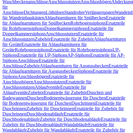
Waschbeckenanschlüsse
Anschlussstutzen
Anschlussbögen
Abdeckung
für
Anschlüsse
Dichtungen
Löthülsen
Standrohre
Verlängerungen
Wandeinb
für Wandeinbaukästen
Ablaufgarnituren für Spülbecken
Ersatzteile
für Ablaufgarnituren für Spülbecken
Rohrbogensiphons
Ersatzteile
für Rohrbogensiphons
Doppelkammersiphons
Ersatzteile für
Doppelkammersiphons
Anschlussstutzen
Ersatzteile für
Anschlussstutzen
Zubehör
Ersatzteile für Zubehör
Ablaufgarnituren
für Geräte
Ersatzteile für Ablaufgarnituren für
Geräte
Rohrbogensiphons
Ersatzteile für Rohrbogensiphons
UP-
Siphons
Ersatzteile für UP-Siphons
AP-Siphons
Ersatzteile für AP-
Siphons
Anschlüsse
Ersatzteile für
Anschlüsse
Zubehör
Ablaufgarnituren für Ausgussbecken
Ersatzteile
für Ablaufgarnituren für Ausgussbecken
Siphons
Ersatzteile für
Siphons
Anschlussbögen
Ersatzteile für
Anschlussbögen
Anschlussstutzen
Ersatzteile für
Anschlussstutzen
Ablaufventile
Ersatzteile für
Ablaufventile
Zubehör
Ersatzteile für Zubehör
Duschen und
Badewannen
Duschen
Bodenentwässerung für Duschen
Ersatzteile
für Bodenentwässerung für Duschen
Duschrinnen
Ersatzteile für
Duschrinnen
Zubehör für Duschrinnen
Ersatzteile für Zubehör für
Duschrinnen
Duschbodenabläufe
Ersatzteile für
Duschbodenabläufe
Zubehör für Duschbodenabläufe
Ersatzteile für
Zubehör für Duschbodenabläufe
Wandabläufe
Ersatzteile für
Wandabläufe
Zubehör für Wandabläufe
Ersatzteile für Zubehör für