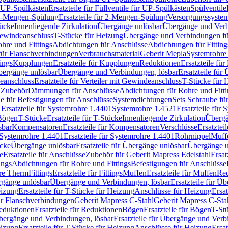
r UP-Spülkästen
Ersatzteile für Füllventile für UP-Spülkästen
Spülventile
-Mengen-Spülung
Ersatzteile für 2-Mengen-Spülung
Versorgungssyste
ücke
Innenliegende Zirkulation
Übergänge unlösbar
Übergänge und Verb
Gewindeanschluss
T-Stücke für Heizung
Übergänge und Verbindungen fü
hre und Fittings
Abdichtungen für Anschlüsse
Abdichtungen für Fitting
für Flanschverbindungen
Verbrauchsmaterial
Geberit Mepla
Systemrohr
tings
Kupplungen
Ersatzteile für Kupplungen
Reduktionen
Ersatzteile fü
Übergänge unlösbar
Übergänge und Verbindungen, lösbar
Ersatzteile fü
deanschluss
Ersatzteile für Verteiler mit Gewindeanschluss
T-Stücke für 
r Zubehör
Dämmungen für Anschlüsse
Abdichtungen für Rohre und Fitti
ile für Befestigungen für Anschlüsse
Systemdichtungen
Sets Schraube fü
1
Ersatzteile für Systemrohre 1.4401
Systemrohre 1.4521
Ersatzteile für
 Bögen
T-Stücke
Ersatzteile für T-Stücke
Innenliegende Zirkulation
Übergä
sbar
Kompensatoren
Ersatzteile für Kompensatoren
Verschlüsse
Ersatztei
Systemrohre 1.4401
Ersatzteile für Systemrohre 1.4401
Rohrnippel
Muff
ücke
Übergänge unlösbar
Ersatzteile für Übergänge unlösbar
Übergänge u
e
Ersatzteile für Anschlüsse
Zubehör für Geberit Mapress Edelstahl
Ersat
ings
Abdichtungen für Rohre und Fittings
Befestigungen für Anschlüsse
re Therm
Fittings
Ersatzteile für Fittings
Muffen
Ersatzteile für Muffen
Re
ergänge unlösbar
Übergänge und Verbindungen, lösbar
Ersatzteile für Ü
eizung
Ersatzteile für T-Stücke für Heizung
Anschlüsse für Heizung
Ersat
ür Flanschverbindungen
Geberit Mapress C-Stahl
Geberit Mapress C-Sta
eduktionen
Ersatzteile für Reduktionen
Bögen
Ersatzteile für Bögen
T-St
ergänge und Verbindungen, lösbar
Ersatzteile für Übergänge und Verb
eizung
Ersatzteile für T-Stücke für Heizung
Anschlüsse für Heizung
Ersat