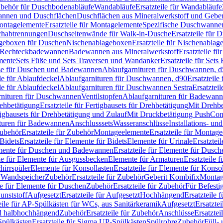
Zubehör für Duschbodenabläufe
Wandabläufe
Ersatzteile für Wandabläufe
wannen und Duschflächen
Duschflächen aus Mineralwerkstoff und Geberi
ntagelemente
Ersatzteile für Montagelemente
Spezifische Duschwanne
schabtrennungen
Duschseitenwände für Walk-in-Dusche
Ersatzteile für
lageboxen für Duschen
Nischenablageboxen
Ersatzteile für Nischenabla
ür Rechteckbadewannen
Badewannen aus Mineralwerkstoff
Ersatzteile f
mente
Sets Füße und Sets Traversen und Wandanker
Ersatzteile für Set
se für Duschen und Badewannen
Ablaufgarnituren für Duschwannen, 
ile für Ablaufdeckel
Ablaufgarnituren für Duschwannen, d90
Ersatzteil
ile für Ablaufdeckel
Ablaufgarnituren für Duschwannen Sestra
Ersatztei
rnituren für Duschwannen
Ventilstopfen
Ablaufgarnituren für Badewann
rehbetätigung
Ersatzteile für Fertigbausets für Drehbetätigung
Mit Drehbe
rtigbausets für Drehbetätigung und Zulauf
Mit Druckbetätigung PushCon
ituren für Badewannen
Anschlusssets
Wasseranschlüsse
Installations- un
ubehör
Ersatzteile für Zubehör
Montageelemente
Ersatzteile für Montag
Bidets
Ersatzteile für Elemente für Bidets
Elemente für Urinale
Ersatztei
mente für Duschen und Badewannen
Ersatzteile für Elemente für Dus
ile für Elemente für Ausgussbecken
Elemente für Armaturen
Ersatzteile 
hirrspüler
Elemente für Konsollasten
Ersatzteile für Elemente für Konso
r Wandspeicher
Zubehör
Ersatzteile für Zubehör
Geberit Kombifix
Montag
le für Elemente für Duschen
Zubehör
Ersatzteile für Zubehör
Für Befesti
unststoff
Aufgesetzt
Ersatzteile für Aufgesetzt
Hochhängend
Ersatzteile
eile für AP-Spülkästen für WCs, aus Sanitärkeramik
Aufgesetzt
Ersatztei
nd halbhochhängend
Zubehör
Ersatzteile für Zubehör
Anschlüsse
Ersatztei
pülkästen
Ersatzteile für Sigma UP-Spülkästen
Spülrohre
Zubehör
Füll- 