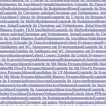
festigungen für Anschlüsse
Systemdichtungen
Sets Schraube für Flansc
Muffen
Reduktionen
Ersatzteile für Reduktionen
Bögen
Ersatzteile für Bö
r
Ersatzteile für Übergänge unlösbar
Übergänge und Verbindungen, lös
r Anschlüsse
T-Stücke für Heizung
Ersatzteile für T-Stücke für Heizung
A
fen
Ersatzteile für Muffen
Reduktionen
Ersatzteile für Reduktionen
Böge
gen, lösbar
Ersatzteile für Übergänge und Verbindungen, lösbar
Verschl
it Mapress Kupfer, FKM blau
Muffen
Ersatzteile für Muffen
Reduktionen
E
ergänge unlösbar
Übergänge und Verbindungen, lösbar
Ersatzteile für Ü
hör für Geberit Mapress Kupfer
Dämmungen für Anschlüsse
Abdichtunge
ngen
Sets Schraube für Flanschverbindungen
Geberit Hygienesystem
Hyg
n
Spülkästen und WC-Steuerungen mit Hygienespülung
Ersatzteile fü
nbaumodule
Zubehör für Spülkästen und WC-Steuerungen mit Hygienes
etzwerkkomponenten
Geberit Connect Zubehör für Geberit Hygienesy
e für Konverter
Sensoren
Montagematerial
Rohrarmaturen
Schrägsitzventi
la Pressanschlüssen
Ersatzteile für Mit Mepla Pressanschlüssen
Mit Map
lhähne
Mit FlowFit Pressanschlüssen
Ersatzteile für Mit FlowFit Pressan
press Pressanschlüssen
Kugelhähne für UP-Montage
Ersatzteile für Ku
 für Mit Mepla Pressanschlüssen
Mit Mapress Pressanschlüssen
Ersatztei
le für Formstücke
Bögen
Abzweige
Ersatzteile für Abzweige
Reduktione
bindungen
Schweißverbindungen
Steckverbindungen
Ersatzteile für Ste
nschlüsse
Ersatzteile für Apparateanschlüsse
Anschlussbögen
Ersatzteil
hellen
Verschlüsse
Dichtungen
Verbrauchsmaterial
Geberit Silent-PP
Roh
weige
Reduktionen
Ersatzteile für Reduktionen
Reinigungsstücke
Ersatzte
allverbindungen
Übergänge auf andere Werkstoffe
Apparateanschlüsse
E