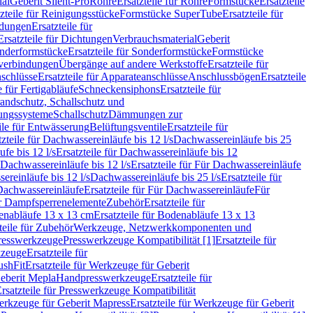
ial
Geberit Silent-Pro
Rohre
Ersatzteile für Rohre
Formstücke
Ersatzteile
zteile für Reinigungsstücke
Formstücke SuperTube
Ersatzteile für
ndungen
Ersatzteile für
Ersatzteile für Dichtungen
Verbrauchsmaterial
Geberit
nderformstücke
Ersatzteile für Sonderformstücke
Formstücke
ckverbindungen
Übergänge auf andere Werkstoffe
Ersatzteile für
schlüsse
Ersatzteile für Apparateanschlüsse
Anschlussbögen
Ersatzteile
e für Fertigabläufe
Schneckensiphons
Ersatzteile für
andschutz, Schallschutz und
rungssysteme
Schallschutz
Dämmungen zur
ile für Entwässerung
Belüftungsventile
Ersatzteile für
tzteile für Dachwassereinläufe bis 12 l/s
Dachwassereinläufe bis 25
fe bis 12 l/s
Ersatzteile für Dachwassereinläufe bis 12
Dachwassereinläufe bis 12 l/s
Ersatzteile für Für Dachwassereinläufe
ereinläufe bis 12 l/s
Dachwassereinläufe bis 25 l/s
Ersatzteile für
Dachwassereinläufe
Ersatzteile für Für Dachwassereinläufe
Für
für Dampfsperrenelemente
Zubehör
Ersatzteile für
nabläufe 13 x 13 cm
Ersatzteile für Bodenabläufe 13 x 13
teile für Zubehör
Werkzeuge, Netzwerkkomponenten und
presswerkzeuge
Presswerkzeuge Kompatibilität [1]
Ersatzteile für
kzeuge
Ersatzteile für
ushFit
Ersatzteile für Werkzeuge für Geberit
Geberit Mepla
Handpresswerkzeuge
Ersatzteile für
rsatzteile für Presswerkzeuge Kompatibilität
rkzeuge für Geberit Mapress
Ersatzteile für Werkzeuge für Geberit