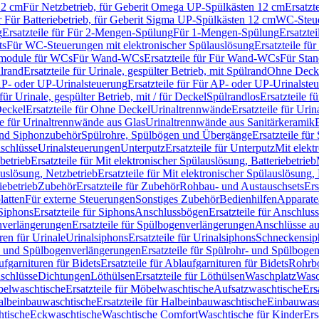
12 cm
Für Netzbetrieb, für Geberit Omega UP-Spülkästen 12 cm
Ersatzt
ür Für Batteriebetrieb, für Geberit Sigma UP-Spülkästen 12 cm
WC-Steue
g
Ersatzteile für Für 2-Mengen-Spülung
Für 1-Mengen-Spülung
Ersatzte
ts
Für WC-Steuerungen mit elektronischer Spülauslösung
Ersatzteile f
ärmodule für WCs
Für Wand-WCs
Ersatzteile für Für Wand-WCs
Für Sta
ülrand
Ersatzteile für Urinale, gespülter Betrieb, mit Spülrand
Ohne Deck
P- oder UP-Urinalsteuerung
Ersatzteile für Für AP- oder UP-Urinalste
 für Urinale, gespülter Betrieb, mit / für Deckel
Spülrandlos
Ersatzteile f
eckel
Ersatzteile für Ohne Deckel
Urinaltrennwände
Ersatzteile für Uri
le für Urinaltrennwände aus Glas
Urinaltrennwände aus Sanitärkeramik
nd Siphonzubehör
Spülrohre, Spülbögen und Übergänge
Ersatzteile fü
schlüsse
Urinalsteuerungen
Unterputz
Ersatzteile für Unterputz
Mit elekt
betrieb
Ersatzteile für Mit elektronischer Spülauslösung, Batteriebetrieb
auslösung, Netzbetrieb
Ersatzteile für Mit elektronischer Spülauslösung,
iebetrieb
Zubehör
Ersatzteile für Zubehör
Rohbau- und Austauschsets
Ers
atten
Für externe Steuerungen
Sonstiges Zubehör
Bedienhilfen
Apparate
Siphons
Ersatzteile für Siphons
Anschlussbögen
Ersatzteile für Anschlu
verlängerungen
Ersatzteile für Spülbogenverlängerungen
Anschlüsse a
ren für Urinale
Urinalsiphons
Ersatzteile für Urinalsiphons
Schneckensip
- und Spülbogenverlängerungen
Ersatzteile für Spülrohr- und Spülbog
fgarnituren für Bidets
Ersatzteile für Ablaufgarnituren für Bidets
Rohrb
schlüsse
Dichtungen
Löthülsen
Ersatzteile für Löthülsen
Waschplatz
Wasc
elwaschtische
Ersatzteile für Möbelwaschtische
Aufsatzwaschtische
Ers
albeinbauwaschtische
Ersatzteile für Halbeinbauwaschtische
Einbauwasc
htische
Eckwaschtische
Waschtische Comfort
Waschtische für Kinder
Ers