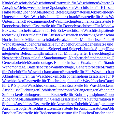
Kinder
Waschtische
Waschrinnen
Ersatzteile für Waschrinnen
Weitere 
Ausgüsse
Mehrzweckbecken
Gipsfangbecken
Waschtische für Klasse
Halbsäulen
Zubehör
Ablaufdeckel
Befestigungsmaterial
Dekorblenden
W
Unterschrank
Sets Waschtisch mit Unterschrank
Ersatzteile für Sets W
Unterschrank
Badezimmermöbel
Waschtischunterschränke
Ersatzteile 
Doppelwaschtische
Ersatzteile für Für Doppelwaschtische
Für Möbelw
Eckwaschtische
Ersatzteile für Für Eckwaschtische
Waschtischplatten
E
rechteckig
Ersatzteile für Für Aufsatzwaschtisch rechteckig
Seitenschr
Hochschränke
Mittelhochschränke
Ersatzteile für Mittelhochschränke
H
Wandablagen
Zubehör
Ersatzteile für Zubehör
Schubladeneinsätze un
Steckdosen
Weiteres Zubehör
Spiegel und Spiegelschränke
Spiegel
Ersa
integrierter Beleuchtung
Ersatzteile für Mit integrierter Beleuchtung
Zu
Netzbetrieb
Ersatzteile für Standmontage, Netzbetrieb
Standmontage, Ba
Generatorbetrieb
Standmontage, Einhebelmischer
Ersatzteile für Stan
Wandmontage, Batteriebetrieb
Wandmontage, Generatorbetrieb
Ersatz
für Zubehör
Für Waschtischarmaturen
Ersatzteile für Für Waschtischa
Ablaufgarnituren für Waschbecken
Rohrbogensiphons
Ersatzteile für
Waschbecken
Ersatzteile für Tauchrohrsiphons für Waschbecken
Tauch
für UP-Siphons
Waschbeckenanschlüsse
Ersatzteile für Waschbeckena
Anschlüsse
Dichtungen
Löthülsen
Standrohre
Verlängerungen
Wandeinb
Spülbecken
Rohrbogensiphons
Ersatzteile für Rohrbogensiphons
Dopp
Zubehör
Ablaufgarnituren für Geräte
Ersatzteile für Ablaufgarnituren 
Siphons
Anschlüsse
Ersatzteile für Anschlüsse
Zubehör
Ablaufgarnitur
Anschlussbögen
Anschlussstutzen
Ersatzteile für Anschlussstutzen
Abla
Duschen
Ersatzteile für Bodenentwässerung für Duschen
Duschrinnen