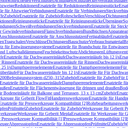
ehör
Rohrschellen
Verschlüsse
Dichtungen
Schutzdeckel
Verbrauchsmater
Abzweige
Reduktionen
Ersatzteile für Reduktionen
Reinigungsstücke
Ersat
ile für Abzweige
Verbindungen
Ersatzteile für Verbindungen
Steckverbi
ffe
Zubehör
Ersatzteile für Zubehör
Rohrschellen
Verschlüsse
Dichtungen
ktionen
Reinigungsstücke
Ersatzteile für Reinigungsstücke
Übergänge
So
bindungen
Schweißverbindungen
Steckverbindungen
Ersatzteile für Ste
für Gewindeverbindungen
Flanschverbindungen
Bundbüchsen
Apparatean
Anschlussstutzen
Ersatzteile für Anschlussstutzen
Fertigabläufe
Ersatzteil
len
Tragschalen
Verschlüsse
Dichtungen
Bauschutze
Verbrauchsmaterial
Br
tz für Entwässerungssysteme
Ersatzteile für Brandschutz für Entwässe
und Luftschalldämmung
Feuchtigkeitsschutz
Abdichtungen
Lüftungsvent
fe
Ersatzteile für Dachwassereinläufe
Dachwassereinläufe bis 12 l/s
Ersa
r Rinnen
Ersatzteile für Dachwassereinläufe für Rinnen
Dachwassereinläu
 25 l/s
Dampfsperrenelemente
Ersatzteile für Dampfsperrenelemente
Für 
tüberläufe
Für Dachwassereinläufe bis 12 l/s
Ersatzteile für Für Dachwass
–200
Befestigungssystem d250–315
Zubehör
Ersatzteile für Zubehör
Für 
Ersatzteile für Dachwassereinläufe
Dampfsperrenelemente
Ersatzteile 
raußen
Ersatzteile für Flächenentwässerung für drinnen und draußen
Bode
für Bodeneinläufe für Balkone und Terrassen, 13 x 13 cm
Zubehör
Ersatz
erkzeuge für Geberit FlowFit
Handpresswerkzeuge
Ersatzteile für Hand
Ersatzteile für Presswerkzeuge Kompatibilität [2]
Rohrbearbeitungswer
opfen
Prüfmittel
Zubehör
Ersatzteile für Zubehör
Werkzeuge für Geberit P
swerkzeuge
Werkzeuge für Geberit Mepla
Ersatzteile für Werkzeuge für 
ür Presswerkzeuge Kompatibilität [1]
Presswerkzeuge Kompatibilität [2]
E
zeuge
Abpressstopfen
Ersatzteile für Abpressstopfen
Prüfmittel
Zubehör
We