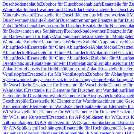
Duschbodenabläufe
Zubehör für Duschbodenabläufe
Ersatzteile für 
Wandabläufe
Duschwannen und Duschflächen
Ersatzteile für Dusch
Mineralwerkstoff
Ersatzteile für Duschflächen aus Mineralwerkstoff
Mo
Duschwannenabläufe
Zubehör
Duschabtrennungen
Ersatzteile für Du
Zubehör
Nischenablageboxen für Duschen
Ersatzteile für Nischenab
für Badewannen aus Sanitäracryl
Rechteckbadewannen
Ersatzteile f
für Badewannen für Babys
Montagelemente
Ersatzteile für Montagele
Wandanker
Zubehör
Reparatursets
Weiteres Zubehör
Apparateanschlüs
Ablaufdeckel
Ersatzteile für Ohne Ablaufdeckel
Ablaufdeckel
Ersatzte
Ablaufdeckel
Ersatzteile für Ohne Ablaufdeckel
Ablaufdeckel
Ersatzte
Ablaufdeckel
Ersatzteile für Ohne Ablaufdeckel
Zubehör für Ablaufga
Drehbetätigung
Ersatzteile für Mit Drehbetätigung
Fertigbausets für D
Zulauf
Fertigbausets für Drehbetätigung und Zulauf
Ersatzteile für Fe
Ventilstopfen
Ersatzteile für Mit Ventilstopfen
Zubehör für Ablaufgarn
Systemwände
Tragsysteme
Ersatzteile für Tragsysteme
Beplankungen
Z
für Waschtische
Ersatzteile für Elemente für Waschtische
Elemente für 
Wandablauf
Ersatzteile für Elemente für Duschen mit Wandablauf
Ele
Elemente für Duschtrennwände
Elemente für Ausgussbecken
Ersatzte
Geschirrspüler
Ersatzteile für Elemente für Waschmaschinen und Gesc
Küchenspülen
Elemente für Wandspeicher
Ersatzteile für Elemente fü
WCs
Ersatzteile für Elemente für WCs
Elemente für Duschen
Ersatztei
für WCs, aus Kunststoff
Ersatzteile für AP-Spülkästen für WCs, aus K
halbhochhängend
AP-Spülkästen für WCs, aus Sanitärkeramik
Ersatzt
für AP-Spülkästen
Hochhängend
Ersatzteile für Hochhängend
Tief- u
Staueinsätze
Verbrauchsmaterial
Spülventile
UP-Spülkästen
Sigma UP-S