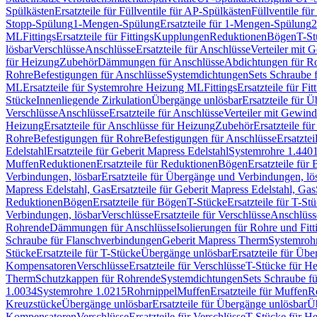
Spülkästen
Ersatzteile für Füllventile für AP-Spülkästen
Füllventile fü
Stopp-Spülung
1-Mengen-Spülung
Ersatzteile für 1-Mengen-Spülung
2
ML
Fittings
Ersatzteile für Fittings
Kupplungen
Reduktionen
Bögen
T-St
lösbar
Verschlüsse
Anschlüsse
Ersatzteile für Anschlüsse
Verteiler mit 
für Heizung
Zubehör
Dämmungen für Anschlüsse
Abdichtungen für Ro
Rohre
Befestigungen für Anschlüsse
Systemdichtungen
Sets Schraube 
ML
Ersatzteile für Systemrohre Heizung ML
Fittings
Ersatzteile für Fit
Stücke
Innenliegende Zirkulation
Übergänge unlösbar
Ersatzteile für 
Verschlüsse
Anschlüsse
Ersatzteile für Anschlüsse
Verteiler mit Gewin
Heizung
Ersatzteile für Anschlüsse für Heizung
Zubehör
Ersatzteile fü
Rohre
Befestigungen für Rohre
Befestigungen für Anschlüsse
Ersatzte
Edelstahl
Ersatzteile für Geberit Mapress Edelstahl
Systemrohre 1.440
Muffen
Reduktionen
Ersatzteile für Reduktionen
Bögen
Ersatzteile für
Verbindungen, lösbar
Ersatzteile für Übergänge und Verbindungen, lö
Mapress Edelstahl, Gas
Ersatzteile für Geberit Mapress Edelstahl, Gas
Reduktionen
Bögen
Ersatzteile für Bögen
T-Stücke
Ersatzteile für T-St
Verbindungen, lösbar
Verschlüsse
Ersatzteile für Verschlüsse
Anschlüss
Rohrende
Dämmungen für Anschlüsse
Isolierungen für Rohre und Fitt
Schraube für Flanschverbindungen
Geberit Mapress Therm
Systemroh
Stücke
Ersatzteile für T-Stücke
Übergänge unlösbar
Ersatzteile für Üb
Kompensatoren
Verschlüsse
Ersatzteile für Verschlüsse
T-Stücke für H
Therm
Schutzkappen für Rohrende
Systemdichtungen
Sets Schraube f
1.0034
Systemrohre 1.0215
Rohrnippel
Muffen
Ersatzteile für Muffen
R
Kreuzstücke
Übergänge unlösbar
Ersatzteile für Übergänge unlösbar
Üb
Kompensatoren
Verschlüsse
Ersatzteile für Verschlüsse
T-Stücke für H