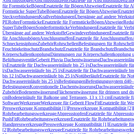
Anschlussbögen
Anschlussstutzen
Ersatzteile für Anschlussstutzen
Zub
für Formstücke
Bögen
Ersatzteile für Bögen
Abzweige
Ersatzteile für 
Formstücke SuperTube
Bögen
Ersatzteile für Bögen
Abzweige
Ersatzte
Steckverbindungen
Krallverbindungen
Übergänge auf andere Werksto
PE
Rohre
Formstücke
Ersatzteile für Formstücke
Bögen
Abzweige
Redu
SuperTube
Bögen
Sonderformstücke
Verbindungen
Ersatzteile für Ver
Übergänge auf andere Werkstoffe
Gewindeverbindungen
Ersatzteile 
für Anschlussbögen
Anschlussmuffen
Ersatzteile für Anschlussmuffen
Schneckensiphons
Zubehör
Rohrschellen
Befestigungen für Rohrschel
Feuchtigkeitsschutz
Brandschutz
Ersatzteile für Brandschutz
Brandschu
Körperschallentkopplung
Dämmungen zur Körperschallentkopplung 
Belüftungsventile
Geberit Pluvia Dachentwässerung
Dachwassereinläu
l/s
Ersatzteile für Dachwassereinläufe bis 25 l/s
Dachwassereinläufe fü
l/s
Dachwassereinläufe bis 25 l/s
Ersatzteile für Dachwassereinläufe bis
bis 12 l/s
Dachwassereinläufe bis 25 l/s
Notüberläufe
Ersatzteile für No
Dachwassereinläufe bis 25 l/s
Befestigungen
Befestigungssystem d40
Befestigungen
Konventionelle Dachentwässerung
Dachwassereinläufe
Zubehör
Bodenentwässerung
Flächenentwässerung für drinnen und d
cm
Bodeneinläufe für Balkone und Terrassen, 13 x 13 cm
Ersatzteile 
Software
Werkzeuge
Werkzeuge für Geberit FlowFit
Ersatzteile für W
Presswerkzeuge Kompatibilität [1]
Presswerkzeuge Kompatibilität [2]
Rohrbearbeitungswerkzeuge
Abpressstopfen
Ersatzteile für Abpressst
PushFit
Rohrbearbeitungswerkzeuge
Ersatzteile für Rohrbearbeitung
Handpresswerkzeuge
Presswerkzeuge Kompatibilität [1]
Ersatzteile f
[2]
Rohrbearbeitungswerkzeuge
Ersatzteile für Rohrbearbeitungswerk