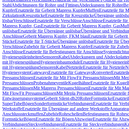
Stahl
Abdichtungen für Rohre und Fittings
Abdeckungen für Rohre
Be
Kupfer
Ersatzteile für Geberit Mapress Kupfer
Muffen
Ersatzteile für 
Zirkulation
Kreuzstücke
Ersatzteile für Kreuzstücke
Übergänge unlösba
lösbar
Verschlüsse
Ersatzteile für Verschlüsse
Anschlüsse
Ersatzteile fü
Mapress Kupfer, Gas
Ersatzteile für Geberit Mapress Kupfer, Gas
Muf
unlösbar
Ersatzteile für Übergänge unlösbar
Übergänge und Verbindun
Anschlüsse
Geberit Mapress Kupfer, FKM blau
Ersatzteile für Geber
Stücke
Ersatzteile für T-Stücke
Übergänge unlösbar
Ersatzteile für Üb
Verschlüsse
Zubehör für Geberit Mapress Kupfer
Ersatzteile für Zube
Anschlüsse
Ersatzteile für Befestigungen für Anschlüsse
Systemdichtu
Hygienespüleinheiten
Sensoren
Kabel
Abdeckungen und Abdeckplatte
mit Hygienespülung
Hygieneeinbaumodule
Ersatzteile für Hygieneei
mit Hygienespülung
Sensoren
Kabel
Netzteile
Ersatzteile für Netzteile
N
Hygienesystem
Gateways
Ersatzteile für Gateways
Konverter
Ersatzteil
Pressanschlüssen
Ersatzteile für Mit FlowFit Pressanschlüssen
Mit Mep
Pressanschlüssen
Probenahmeventile
Kugelhähne
Ersatzteile für Kuge
Pressanschlüssen
Mit Mapress Pressanschlüssen
Ersatzteile für Mit Ma
Mit FlowFit Pressanschlüssen
Mit Mepla Pressanschlüssen
Ersatzteile
Entwässerungssysteme
Geberit Silent-db20
Rohre
Formstücke
Ersatztei
SuperTube
Bögen
Sonderformstücke
Verbindungen
Ersatzteile für Ver
Werkstoffe
Ersatzteile für Übergänge auf andere Werkstoffe
Apparatea
Anschlusssteckmuffen
Zubehör
Rohrschellen
Befestigungen für Rohrsc
Formstücke
Bögen
Ersatzteile für Bögen
Abzweige
Ersatzteile für Abz
Verbindungen
Steckverbindungen
Ersatzteile für Steckverbindungen
Kr