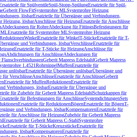
Ersatzteile für Spülventile
Spül-Stopp-Spülung
Ersatzteile für Spül-
me
Geberit FlowFit
Systemrohre ML
Systemrohre Heizung
indungen, lösbar
Ersatzteile für Übergänge und Verbindungen,
r Heizung, lösbar
Anschlüsse für Heizung
Ersatzteile für Anschlüsse
s
Abdeckungen für Rohre
Abdeckung für Fittings
Befestigungen für
e ML
Ersatzteile für Systemrohre ML
Systemrohre Heizung
r Reduktionen
Winkel
Ersatzteile für Winkel
T-Stücke
Ersatzteile für T-
r Übergänge und Verbindungen, lösbar
Verschlüsse
Ersatzteile für
Heizung
Ersatzteile für T-Stücke für Heizung
Anschlüsse für
ngs
Abdichtungen für Anschlüsse
Abdeckungen für
r Flanschverbindungen
Geberit Mapress Edelstahl
Geberit Mapress
 Systemrohre 1.4521
Rohrnippel
Muffen
Ersatzteile für
nge unlösbar
Ersatzteile für Übergänge unlösbar
Übergänge und
le für Verschlüsse
Anschlüsse
Ersatzteile für Anschlüsse
Geberit
en
Ersatzteile für Muffen
Reduktionen
Ersatzteile für
nd Verbindungen, lösbar
Ersatzteile für Übergänge und
zteile für Zubehör für Geberit Mapress Edelstahl
Schutzkappen für
Ersatzteile für Befestigungen für Anschlüsse
Systemdichtungen
Sets
duktionen
Ersatzteile für Reduktionen
Bögen
Ersatzteile für Bögen
T-
bergänge und Verbindungen, lösbar
Kompensatoren
Ersatzteile für
zteile für Anschlüsse für Heizung
Zubehör für Geberit Mapress
hl
Ersatzteile für Geberit Mapress C-Stahl
Systemrohre
ücke
Ersatzteile für T-Stücke
Kreuzstücke
Ersatzteile für
indungen, lösbar
Kompensatoren
Ersatzteile für
zteile für Anschlüsse für Heizung
Zubehör für Geberit Mapress C-