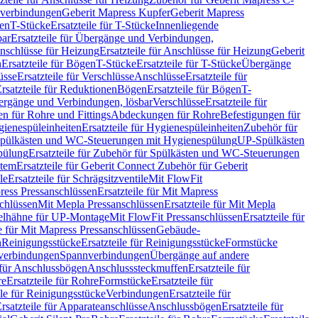
hverbindungen
Geberit Mapress Kupfer
Geberit Mapress
gen
T-Stücke
Ersatzteile für T-Stücke
Innenliegende
bar
Ersatzteile für Übergänge und Verbindungen,
nschlüsse für Heizung
Ersatzteile für Anschlüsse für Heizung
Geberit
n
Ersatzteile für Bögen
T-Stücke
Ersatzteile für T-Stücke
Übergänge
üsse
Ersatzteile für Verschlüsse
Anschlüsse
Ersatzteile für
rsatzteile für Reduktionen
Bögen
Ersatzteile für Bögen
T-
bergänge und Verbindungen, lösbar
Verschlüsse
Ersatzteile für
n für Rohre und Fittings
Abdeckungen für Rohre
Befestigungen für
ienespüleinheiten
Ersatzteile für Hygienespüleinheiten
Zubehör für
r Spülkästen und WC-Steuerungen mit Hygienespülung
UP-Spülkästen
pülung
Ersatzteile für Zubehör für Spülkästen und WC-Steuerungen
stem
Ersatzteile für Geberit Connect Zubehör für Geberit
le
Ersatzteile für Schrägsitzventile
Mit FlowFit
ress Pressanschlüssen
Ersatzteile für Mit Mapress
schlüssen
Mit Mepla Pressanschlüssen
Ersatzteile für Mit Mepla
gelhähne für UP-Montage
Mit FlowFit Pressanschlüssen
Ersatzteile für
le für Mit Mapress Pressanschlüssen
Gebäude-
n
Reinigungsstücke
Ersatzteile für Reinigungsstücke
Formstücke
ckverbindungen
Spannverbindungen
Übergänge auf andere
e für Anschlussbögen
Anschlusssteckmuffen
Ersatzteile für
re
Ersatzteile für Rohre
Formstücke
Ersatzteile für
ile für Reinigungsstücke
Verbindungen
Ersatzteile für
rsatzteile für Apparateanschlüsse
Anschlussbögen
Ersatzteile für