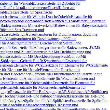
Zubehör für Wandabläufe
Ersatzteile für Zubehör für
t Duofix Installationselemente
Duschflächen aus
nabläufe
Ersatzteile für Spezifische
 Duschseitenwände für Walk-in-Dusche
Zubehör
Ersatzteile für
geboxen
Zubehör
Badewannen
Badewannen aus Sanitäracryl
Ersatzteile
ür Badewannen aus Mineralwerkstoff
Badewannen für Babys
Ersatzteile
s Füße und Sets Traversen und
d52
Ersatzteile für Ablaufgarnituren für Duschwannen, d52
Ohne
e für Ablaufgarnituren für Duschwannen, d90
Ohne
le für Ablaufgarnituren für Duschwannen Sestra
Ohne
en, d52
Ersatzteile für Ablaufgarnituren für Badewannen, d52
Mit
tätigung und Zulauf
Ersatzteile für Mit Drehbetätigung und
trol
Ersatzteile für Mit Druckbetätigung PushControl
Mit
d Spülsysteme
Geberit Duofix
Systemwände
Ersatzteile für
eelemente
Elemente für WCs
Ersatzteile für Elemente für WCs
Elemente
le für Elemente für Urinale
Elemente für Duschen mit
chen und Badewannen
Elemente für Duschtrennwände
Ersatzteile für
für Elemente für Armaturen
Elemente für Waschmaschinen und
llasten
Elemente für Küchenspülen
Ersatzteile für Elemente für
eelemente
Ersatzteile für Montageelemente
Elemente für
gungen
Ersatzteile für Für Befestigungen
AP-Spülkästen
AP-Spülkästen
 für Hochhängend
Tief- und halbhochhängend
Ersatzteile für Tief- und
le für Aufgesetzt
Spülrohre für AP-Spülkästen
Ersatzteile für Spülrohre
le für Anschlüsse
Manschetten
Nippel, Rosetten und
und Spülventile
Füllventile
Ersatzteile für Füllventile
Füllventile für AP-