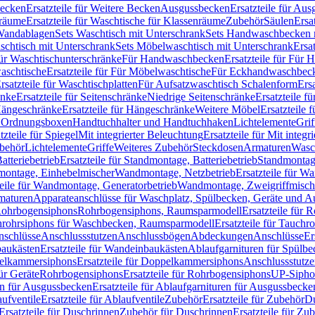
Becken
Ersatzteile für Weitere Becken
Ausgussbecken
Ersatzteile für Au
nräume
Ersatzteile für Waschtische für Klassenräume
Zubehör
Säulen
Ersa
andablagen
Sets Waschtisch mit Unterschrank
Sets Handwaschbecken 
aschtisch mit Unterschrank
Sets Möbelwaschtisch mit Unterschrank
Ersa
für Waschtischunterschränke
Für Handwaschbecken
Ersatzteile für Für
aschtische
Ersatzteile für Für Möbelwaschtische
Für Eckhandwaschbec
rsatzteile für Waschtischplatten
Für Aufsatzwaschtisch Schalenform
Ers
änke
Ersatzteile für Seitenschränke
Niedrige Seitenschränke
Ersatzteile f
ängeschränke
Ersatzteile für Hängeschränke
Weitere Möbel
Ersatzteile 
d Ordnungsboxen
Handtuchhalter und Handtuchhaken
Lichtelemente
Grif
tzteile für Spiegel
Mit integrierter Beleuchtung
Ersatzteile für Mit integr
behör
Lichtelemente
Griffe
Weiteres Zubehör
Steckdosen
Armaturen
Wasc
tteriebetrieb
Ersatzteile für Standmontage, Batteriebetrieb
Standmontage
dmontage, Einhebelmischer
Wandmontage, Netzbetrieb
Ersatzteile für W
teile für Wandmontage, Generatorbetrieb
Wandmontage, Zweigriffmisch
rmaturen
Apparateanschlüsse für Waschplatz, Spülbecken, Geräte und 
 Rohrbogensiphons
Rohrbogensiphons, Raumsparmodell
Ersatzteile für
rohrsiphons für Waschbecken, Raumsparmodell
Ersatzteile für Tauch
nschlüsse
Anschlussstutzen
Anschlussbögen
Abdeckungen
Anschlüsse
Er
aukästen
Ersatzteile für Wandeinbaukästen
Ablaufgarnituren für Spülb
elkammersiphons
Ersatzteile für Doppelkammersiphons
Anschlussstutz
für Geräte
Rohrbogensiphons
Ersatzteile für Rohrbogensiphons
UP-Sipho
en für Ausgussbecken
Ersatzteile für Ablaufgarnituren für Ausgussbecke
ufventile
Ersatzteile für Ablaufventile
Zubehör
Ersatzteile für Zubehör
D
Ersatzteile für Duschrinnen
Zubehör für Duschrinnen
Ersatzteile für Zu