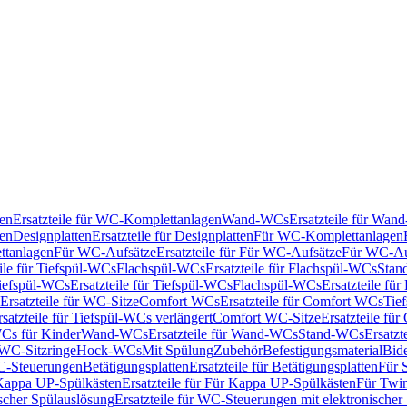
en
Ersatzteile für WC-Komplettanlagen
Wand-WCs
Ersatzteile für Wa
ken
Designplatten
Ersatzteile für Designplatten
Für WC-Komplettanlagen
tanlagen
Für WC-Aufsätze
Ersatzteile für Für WC-Aufsätze
Für WC-Au
eile für Tiefspül-WCs
Flachspül-WCs
Ersatzteile für Flachspül-WCs
Stan
iefspül-WCs
Ersatzteile für Tiefspül-WCs
Flachspül-WCs
Ersatzteile fü
Ersatzteile für WC-Sitze
Comfort WCs
Ersatzteile für Comfort WCs
Tie
rsatzteile für Tiefspül-WCs verlängert
Comfort WC-Sitze
Ersatzteile fü
WCs für Kinder
Wand-WCs
Ersatzteile für Wand-WCs
Stand-WCs
Ersatzt
r WC-Sitzringe
Hock-WCs
Mit Spülung
Zubehör
Befestigungsmaterial
Bide
C-Steuerungen
Betätigungsplatten
Ersatzteile für Betätigungsplatten
Für 
Kappa UP-Spülkästen
Ersatzteile für Für Kappa UP-Spülkästen
Für Twin
scher Spülauslösung
Ersatzteile für WC-Steuerungen mit elektronischer