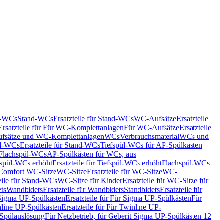
nd-WCs
Stand-WCs
Ersatzteile für Stand-WCs
WC-Aufsätze
Ersatzteile
Ersatzteile für Für WC-Komplettanlagen
Für WC-Aufsätze
Ersatzteile
fsätze und WC-Komplettanlagen
WCs
Verbrauchsmaterial
WCs und
d-WCs
Ersatzteile für Stand-WCs
Tiefspül-WCs für AP-Spülkasten
r Flachspül-WCs
AP-Spülkästen für WCs, aus
fspül-WCs erhöht
Ersatzteile für Tiefspül-WCs erhöht
Flachspül-WCs
r Comfort WC-Sitze
WC-Sitze
Ersatzteile für WC-Sitze
WC-
eile für Stand-WCs
WC-Sitze für Kinder
Ersatzteile für WC-Sitze für
ts
Wandbidets
Ersatzteile für Wandbidets
Standbidets
Ersatzteile für
Sigma UP-Spülkästen
Ersatzteile für Für Sigma UP-Spülkästen
Für
line UP-Spülkästen
Ersatzteile für Für Twinline UP-
 Spülauslösung
Für Netzbetrieb, für Geberit Sigma UP-Spülkästen 12