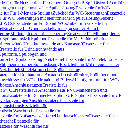
eile für Für Netzbetrieb, für Geberit Omega UP-Spülkästen 12 cm
Für
rungen mit pneumatischer Spülauslösung
Ersatzteile für WC-
ile für Für 1-Mengen-Spülung
Zubehör für WC-Steuerungen
Ersatzteile
ür Für WC-Steuerungen mit elektronischer Spülauslösung
Geberit
nd-WCs
Ersatzteile für Für Stand-WCs
Zubehör
Ersatzteile für
el
Ersatzteile für Ohne Deckel
Urinale, gespülter Betrieb,
uerung
Mit integrierter Urinalsteuerung
Ersatzteile für Mit integrierter
ür Spülrandlos
Mit Spülrand
Ersatzteile für Mit Spülrand
Urinale,
naltrennwände
Urinaltrennwände aus Kunststoff
Ersatzteile für
Ersatzteile für Urinaltrennwände aus
r Spülrohre, Spülbögen und
ronischer Spülauslösung, Netzbetrieb
Ersatzteile für Mit elektronischer
Mit pneumatischer Spülauslösung
Ersatzteile für Mit pneumatischer
 Netzbetrieb
Mit elektronischer Spülauslösung,
atzteile für Rohbau- und Austauschsets
Spülrohre, Spülbögen und
anschlüsse für WCs, Urinale und Bidets
Ablaufgarnituren für WCs
ssbögen
Anschlussstutzen
Ersatzteile für
us PVC
Ersatzteile für Anschlüsse aus PVC
Manschetten und
hons
Ersatzteile für Schneckensiphons
UP-Siphons
Ersatzteile für UP-
enverlängerungen
Anschlussstutzen
Ersatzteile für
ogensiphons
Ersatzteile für
htische
Waschtische
Ersatzteile für
atzteile für Aufsatzwaschtische
Handwaschbecken
Ersatzteile für
htische
Ersatzteile für
atzteile für Waschtische für