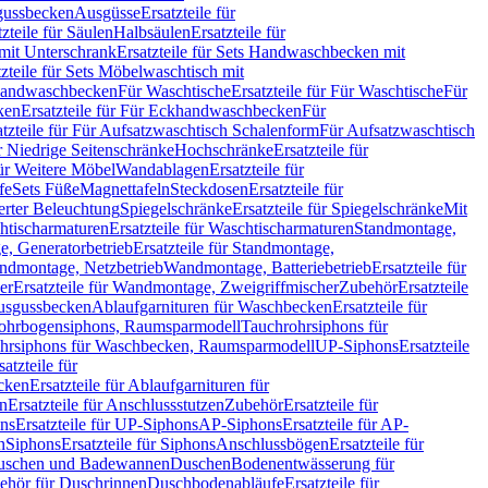
sgussbecken
Ausgüsse
Ersatzteile für
tzteile für Säulen
Halbsäulen
Ersatzteile für
mit Unterschrank
Ersatzteile für Sets Handwaschbecken mit
tzteile für Sets Möbelwaschtisch mit
 Handwaschbecken
Für Waschtische
Ersatzteile für Für Waschtische
Für
ken
Ersatzteile für Für Eckhandwaschbecken
Für
atzteile für Für Aufsatzwaschtisch Schalenform
Für Aufsatzwaschtisch
ür Niedrige Seitenschränke
Hochschränke
Ersatzteile für
für Weitere Möbel
Wandablagen
Ersatzteile für
fe
Sets Füße
Magnettafeln
Steckdosen
Ersatzteile für
ierter Beleuchtung
Spiegelschränke
Ersatzteile für Spiegelschränke
Mit
htischarmaturen
Ersatzteile für Waschtischarmaturen
Standmontage,
, Generatorbetrieb
Ersatzteile für Standmontage,
andmontage, Netzbetrieb
Wandmontage, Batteriebetrieb
Ersatzteile für
er
Ersatzteile für Wandmontage, Zweigriffmischer
Zubehör
Ersatzteile
Ausgussbecken
Ablaufgarnituren für Waschbecken
Ersatzteile für
 Rohrbogensiphons, Raumsparmodell
Tauchrohrsiphons für
rohrsiphons für Waschbecken, Raumsparmodell
UP-Siphons
Ersatzteile
satzteile für
ecken
Ersatzteile für Ablaufgarnituren für
en
Ersatzteile für Anschlussstutzen
Zubehör
Ersatzteile für
ns
Ersatzteile für UP-Siphons
AP-Siphons
Ersatzteile für AP-
n
Siphons
Ersatzteile für Siphons
Anschlussbögen
Ersatzteile für
uschen und Badewannen
Duschen
Bodenentwässerung für
behör für Duschrinnen
Duschbodenabläufe
Ersatzteile für