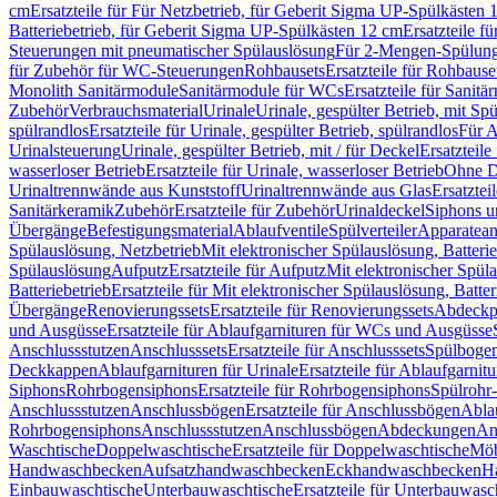
cm
Ersatzteile für Für Netzbetrieb, für Geberit Sigma UP-Spülkästen 
Batteriebetrieb, für Geberit Sigma UP-Spülkästen 12 cm
Ersatzteile f
Steuerungen mit pneumatischer Spülauslösung
Für 2-Mengen-Spülun
für Zubehör für WC-Steuerungen
Rohbausets
Ersatzteile für Rohbause
Monolith Sanitärmodule
Sanitärmodule für WCs
Ersatzteile für Sanit
Zubehör
Verbrauchsmaterial
Urinale
Urinale, gespülter Betrieb, mit Sp
spülrandlos
Ersatzteile für Urinale, gespülter Betrieb, spülrandlos
Für A
Urinalsteuerung
Urinale, gespülter Betrieb, mit / für Deckel
Ersatzteile
wasserloser Betrieb
Ersatzteile für Urinale, wasserloser Betrieb
Ohne D
Urinaltrennwände aus Kunststoff
Urinaltrennwände aus Glas
Ersatztei
Sanitärkeramik
Zubehör
Ersatzteile für Zubehör
Urinaldeckel
Siphons u
Übergänge
Befestigungsmaterial
Ablaufventile
Spülverteiler
Apparatean
Spülauslösung, Netzbetrieb
Mit elektronischer Spülauslösung, Batterie
Spülauslösung
Aufputz
Ersatzteile für Aufputz
Mit elektronischer Spül
Batteriebetrieb
Ersatzteile für Mit elektronischer Spülauslösung, Batter
Übergänge
Renovierungssets
Ersatzteile für Renovierungssets
Abdeckpl
und Ausgüsse
Ersatzteile für Ablaufgarnituren für WCs und Ausgüsse
Anschlussstutzen
Anschlusssets
Ersatzteile für Anschlusssets
Spülbogen
Deckkappen
Ablaufgarnituren für Urinale
Ersatzteile für Ablaufgarnitu
Siphons
Rohrbogensiphons
Ersatzteile für Rohrbogensiphons
Spülrohr
Anschlussstutzen
Anschlussbögen
Ersatzteile für Anschlussbögen
Ablau
Rohrbogensiphons
Anschlussstutzen
Anschlussbögen
Abdeckungen
An
Waschtische
Doppelwaschtische
Ersatzteile für Doppelwaschtische
Möb
Handwaschbecken
Aufsatzhandwaschbecken
Eckhandwaschbecken
H
Einbauwaschtische
Unterbauwaschtische
Ersatzteile für Unterbauwasc