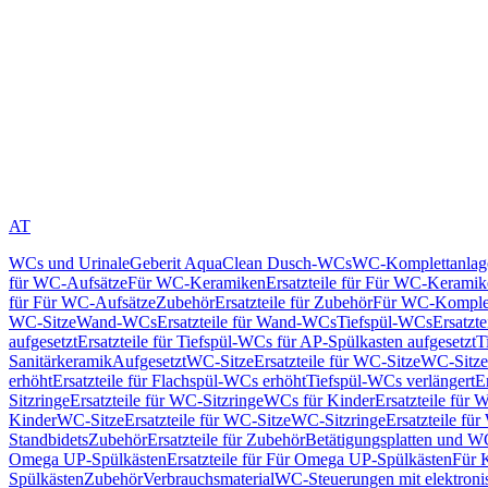
AT
WCs und Urinale
Geberit AquaClean Dusch-WCs
WC-Komplettanlag
für WC-Aufsätze
Für WC-Keramiken
Ersatzteile für Für WC-Kerami
für Für WC-Aufsätze
Zubehör
Ersatzteile für Zubehör
Für WC-Komplet
WC-Sitze
Wand-WCs
Ersatzteile für Wand-WCs
Tiefspül-WCs
Ersatzt
aufgesetzt
Ersatzteile für Tiefspül-WCs für AP-Spülkasten aufgesetzt
T
Sanitärkeramik
Aufgesetzt
WC-Sitze
Ersatzteile für WC-Sitze
WC-Sitze
erhöht
Ersatzteile für Flachspül-WCs erhöht
Tiefspül-WCs verlängert
E
Sitzringe
Ersatzteile für WC-Sitzringe
WCs für Kinder
Ersatzteile für 
Kinder
WC-Sitze
Ersatzteile für WC-Sitze
WC-Sitzringe
Ersatzteile fü
Standbidets
Zubehör
Ersatzteile für Zubehör
Betätigungsplatten und W
Omega UP-Spülkästen
Ersatzteile für Für Omega UP-Spülkästen
Für 
Spülkästen
Zubehör
Verbrauchsmaterial
WC-Steuerungen mit elektroni