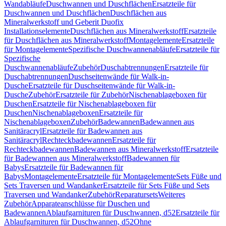
Wandabläufe
Duschwannen und Duschflächen
Ersatzteile für
Duschwannen und Duschflächen
Duschflächen aus
Mineralwerkstoff und Geberit Duofix
Installationselemente
Duschflächen aus Mineralwerkstoff
Ersatzteile
für Duschflächen aus Mineralwerkstoff
Montagelemente
Ersatzteile
für Montagelemente
Spezifische Duschwannenabläufe
Ersatzteile für
Spezifische
Duschwannenabläufe
Zubehör
Duschabtrennungen
Ersatzteile für
Duschabtrennungen
Duschseitenwände für Walk-in-
Dusche
Ersatzteile für Duschseitenwände für Walk-in-
Dusche
Zubehör
Ersatzteile für Zubehör
Nischenablageboxen für
Duschen
Ersatzteile für Nischenablageboxen für
Duschen
Nischenablageboxen
Ersatzteile für
Nischenablageboxen
Zubehör
Badewannen
Badewannen aus
Sanitäracryl
Ersatzteile für Badewannen aus
Sanitäracryl
Rechteckbadewannen
Ersatzteile für
Rechteckbadewannen
Badewannen aus Mineralwerkstoff
Ersatzteile
für Badewannen aus Mineralwerkstoff
Badewannen für
Babys
Ersatzteile für Badewannen für
Babys
Montagelemente
Ersatzteile für Montagelemente
Sets Füße und
Sets Traversen und Wandanker
Ersatzteile für Sets Füße und Sets
Traversen und Wandanker
Zubehör
Reparatursets
Weiteres
Zubehör
Apparateanschlüsse für Duschen und
Badewannen
Ablaufgarnituren für Duschwannen, d52
Ersatzteile für
Ablaufgarnituren für Duschwannen, d52
Ohne