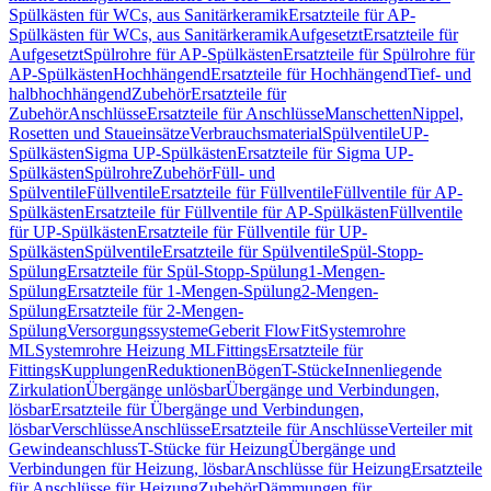
Spülkästen für WCs, aus Sanitärkeramik
Ersatzteile für AP-
Spülkästen für WCs, aus Sanitärkeramik
Aufgesetzt
Ersatzteile für
Aufgesetzt
Spülrohre für AP-Spülkästen
Ersatzteile für Spülrohre für
AP-Spülkästen
Hochhängend
Ersatzteile für Hochhängend
Tief- und
halbhochhängend
Zubehör
Ersatzteile für
Zubehör
Anschlüsse
Ersatzteile für Anschlüsse
Manschetten
Nippel,
Rosetten und Staueinsätze
Verbrauchsmaterial
Spülventile
UP-
Spülkästen
Sigma UP-Spülkästen
Ersatzteile für Sigma UP-
Spülkästen
Spülrohre
Zubehör
Füll- und
Spülventile
Füllventile
Ersatzteile für Füllventile
Füllventile für AP-
Spülkästen
Ersatzteile für Füllventile für AP-Spülkästen
Füllventile
für UP-Spülkästen
Ersatzteile für Füllventile für UP-
Spülkästen
Spülventile
Ersatzteile für Spülventile
Spül-Stopp-
Spülung
Ersatzteile für Spül-Stopp-Spülung
1-Mengen-
Spülung
Ersatzteile für 1-Mengen-Spülung
2-Mengen-
Spülung
Ersatzteile für 2-Mengen-
Spülung
Versorgungssysteme
Geberit FlowFit
Systemrohre
ML
Systemrohre Heizung ML
Fittings
Ersatzteile für
Fittings
Kupplungen
Reduktionen
Bögen
T-Stücke
Innenliegende
Zirkulation
Übergänge unlösbar
Übergänge und Verbindungen,
lösbar
Ersatzteile für Übergänge und Verbindungen,
lösbar
Verschlüsse
Anschlüsse
Ersatzteile für Anschlüsse
Verteiler mit
Gewindeanschluss
T-Stücke für Heizung
Übergänge und
Verbindungen für Heizung, lösbar
Anschlüsse für Heizung
Ersatzteile
für Anschlüsse für Heizung
Zubehör
Dämmungen für