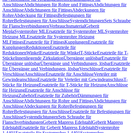
Anschlüsse
Abdichtungen für Rohre und Fittings
Abdichtungen für
Anschlüsse
Abdichtungen für Fittings
Abdeckungen für
Rohre
Abdeckung für Fittings
Befestigungen für
Rohre
Befestigungen für Anschlüsse
Systemdichtungen
Sets Schraube
für Flanschverbindungen
Verbrauchsmaterial
Geberit
Mepla
Systemrohre ML
Ersatzteile für Systemrohre ML
Systemrohre
Heizung ML
Ersatzteile für Systemrohre Heizung
ML
Fittings
Ersatzteile für Fittings
Kupplungen
Ersatzteile für
Kupplungen
Reduktionen
Ersatzteile für
Reduktionen
Winkel
Ersatzteile für Winkel
T-Stücke
Ersatzteile für T-
Stücke
Innenliegende Zirkulation
Übergänge unlösbar
Ersatzteile für
Übergänge unlösbar
Übergänge und Verbindungen, lösbar
Ersatzteile
für Übergänge und Verbindungen, lösbar
Verschlüsse
Ersatzteile für
Verschlüsse
Anschlüsse
Ersatzteile für Anschlüsse
Verteiler mit
Gewindeanschluss
Ersatzteile für Verteiler mit Gewindeanschluss
T-
Stücke für Heizung
Ersatzteile für T-Stücke für Heizung
Anschlüsse
für Heizung
Ersatzteile für Anschlüsse für
Heizung
Zubehör
Ersatzteile für Zubehör
Dämmungen für
Anschlüsse
Abdichtungen für Rohre und Fittings
Abdichtungen für
Anschlüsse
Abdeckungen für Rohre
Befestigungen für
Rohre
Befestigungen für Anschlüsse
Ersatzteile für Befestigungen für
Anschlüsse
Systemdichtungen
Sets Schraube für
Flanschverbindungen
Geberit Mapress Edelstahl
Geberit Mapress
Edelstahl
Ersatzteile für Geberit Mapress Edelstahl
Systemrohre
1.4401
Ersatzteile für Systemrohre 1.4401
Systemrohre