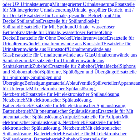
oder UP-Urinalsteuerung
Mit integrierter Urinalsteuerung
Ersatzteile
für Mit integrierter Urinalsteuerung
Urinale, gespülter Betrieb, mit /
für Deckel
Ersatzteile für Urinale, gespülter Betrieb, mit / für
Deckel
Spülrandlos
Ersatzteile für Spülrandlos
Mit
Spülrand
Ersatzteile für Mit Spülrand
Urinale, wasserloser
Betrieb
Ersatzteile für Urinale, wasserloser Betrieb
Ohne
Deckel
Ersatzteile für Ohne Deckel
Urinaltrennwände
Ersatzteile für
Urinaltrennwände
Urinaltrennwände aus Kunststoff
Ersatzteile für
Urinaltrennwände aus Kunststoff
Urinaltrennwände aus
Glas
Ersatzteile für Urinaltrennwände aus Glas
Urinaltrennwände aus
Sanitärkeramik
Ersatzteile für Urinaltrennwände aus
Sanitärkeramik
Zubehör
Ersatzteile für Zubehör
Urinaldeckel
Siphons
und Siphonzubehör
Spülrohre, Spülbögen und Übergänge
Ersatzteile
für Spülrohre, Spülbögen und
Übergänge
Befestigungsmaterial
Ablaufventile
Spülverteiler
Apparatean
für Unterputz
Mit elektronischer Spülauslösung,
Netzbetrieb
Ersatzteile für Mit elektronischer Spülauslösung,
Netzbetrieb
Mit elektronischer Spülauslösung,
Batteriebetrieb
Ersatzteile für Mit elektronischer Spülauslösung,
Batteriebetrieb
Mit pneumatischer Spülauslösung
Ersatzteile für Mit
pneumatischer Spülauslösung
Aufputz
Ersatzteile für Aufputz
Mit
elektronischer Spülauslösung, Netzbetrieb
Ersatzteile für Mit
elektronischer Spülauslösung, Netzbetrieb
Mit elektronischer
Spülauslösung, Batteriebetrieb
Ersatzteile für Mit elektronischer
Spülauslösung, Batteriebetrieb
Zubehör
Ersatzteile für