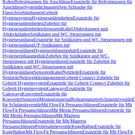
Rohre
Befestigungen für Anschlüsse
Ersatzteile für Befestigungen für
Anschlüsse
Systemdichtungen
Sets Schraube für
Flanschverbindungen
Geberit
Hygienesystem
Hygienespüleinheiten
Ersatzteile für
Hygienespüleinheiten
Zubehör für
Hygienespüleinheiten
Sensoren
Kabel
Abdeckungen und
Abdeckplatten
Spülkästen und WC-Steuerungen mit
Hygienespülung
Ersatzteile für Spülkästen und WC-Steuerungen mit
Hygienespülung
UP-Spülkästen mit
Hygienespülung
Hygieneeinbaumodule
Ersatzteile für
Hygieneeinbaumodule
Zubehör für Spülkästen und WC-
Steuerungen mit Hygienespülung
Ersatzteile für Zubehör für
Spülkästen und WC-Steuerungen mit
Hygienespülung
Sensoren
Kabel
Netzteile
Ersatzteile für
Netzteile
Netzwerkkomponenten
Geberit Connect Zubehör für
Geberit Hygienesystem
Ersatzteile für Geberit Connect Zubehör für
Geberit Hygienesystem
Gateways
Ersatzteile für
Gateways
Konverter
Ersatzteile für
Konverter
Sensoren
Montagematerial
Rohrarmaturen
Schrägsitzventile
E
für Schrägsitzventile
Mit FlowFit Pressanschlüssen
Ersatzteile für Mit
FlowFit Pressanschlüssen
Mit Mepla Pressanschlüssen
Ersatzteile für
Mit Mepla Pressanschlüssen
Mit Mapress
Pressanschlüssen
Ersatzteile für Mit Mapress
Pressanschlüssen
Probenahmeventile
Kugelhähne
Ersatzteile für
Kugelhähne
Mit FlowFit Pressanschlüssen
Ersatzteile für Mit FlowFit