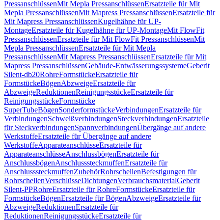
Pressanschlüssen
Mit Mepla Pressanschlüssen
Ersatzteile für Mit
Mepla Pressanschlüssen
Mit Mapress Pressanschlüssen
Ersatzteile für
Mit Mapress Pressanschlüssen
Kugelhähne für UP-
Montage
Ersatzteile für Kugelhähne für UP-Montage
Mit FlowFit
Pressanschlüssen
Ersatzteile für Mit FlowFit Pressanschlüssen
Mit
Mepla Pressanschlüssen
Ersatzteile für Mit Mepla
Pressanschlüssen
Mit Mapress Pressanschlüssen
Ersatzteile für Mit
Mapress Pressanschlüssen
Gebäude-Entwässerungssysteme
Geberit
Silent-db20
Rohre
Formstücke
Ersatzteile für
Formstücke
Bögen
Abzweige
Ersatzteile für
Abzweige
Reduktionen
Reinigungsstücke
Ersatzteile für
Reinigungsstücke
Formstücke
SuperTube
Bögen
Sonderformstücke
Verbindungen
Ersatzteile für
Verbindungen
Schweißverbindungen
Steckverbindungen
Ersatzteile
für Steckverbindungen
Spannverbindungen
Übergänge auf andere
Werkstoffe
Ersatzteile für Übergänge auf andere
Werkstoffe
Apparateanschlüsse
Ersatzteile für
Apparateanschlüsse
Anschlussbögen
Ersatzteile für
Anschlussbögen
Anschlusssteckmuffen
Ersatzteile für
Anschlusssteckmuffen
Zubehör
Rohrschellen
Befestigungen für
Rohrschellen
Verschlüsse
Dichtungen
Verbrauchsmaterial
Geberit
Silent-PP
Rohre
Ersatzteile für Rohre
Formstücke
Ersatzteile für
Formstücke
Bögen
Ersatzteile für Bögen
Abzweige
Ersatzteile für
Abzweige
Reduktionen
Ersatzteile für
Reduktionen
Reinigungsstücke
Ersatzteile für