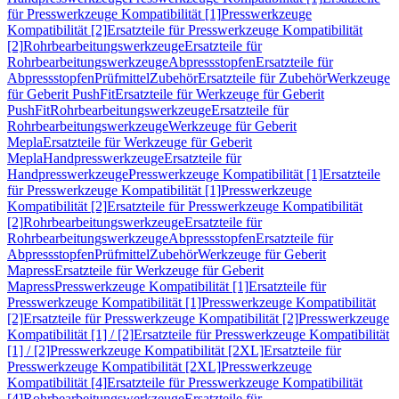
für Presswerkzeuge Kompatibilität [1]
Presswerkzeuge
Kompatibilität [2]
Ersatzteile für Presswerkzeuge Kompatibilität
[2]
Rohrbearbeitungswerkzeuge
Ersatzteile für
Rohrbearbeitungswerkzeuge
Abpressstopfen
Ersatzteile für
Abpressstopfen
Prüfmittel
Zubehör
Ersatzteile für Zubehör
Werkzeuge
für Geberit PushFit
Ersatzteile für Werkzeuge für Geberit
PushFit
Rohrbearbeitungswerkzeuge
Ersatzteile für
Rohrbearbeitungswerkzeuge
Werkzeuge für Geberit
Mepla
Ersatzteile für Werkzeuge für Geberit
Mepla
Handpresswerkzeuge
Ersatzteile für
Handpresswerkzeuge
Presswerkzeuge Kompatibilität [1]
Ersatzteile
für Presswerkzeuge Kompatibilität [1]
Presswerkzeuge
Kompatibilität [2]
Ersatzteile für Presswerkzeuge Kompatibilität
[2]
Rohrbearbeitungswerkzeuge
Ersatzteile für
Rohrbearbeitungswerkzeuge
Abpressstopfen
Ersatzteile für
Abpressstopfen
Prüfmittel
Zubehör
Werkzeuge für Geberit
Mapress
Ersatzteile für Werkzeuge für Geberit
Mapress
Presswerkzeuge Kompatibilität [1]
Ersatzteile für
Presswerkzeuge Kompatibilität [1]
Presswerkzeuge Kompatibilität
[2]
Ersatzteile für Presswerkzeuge Kompatibilität [2]
Presswerkzeuge
Kompatibilität [1] / [2]
Ersatzteile für Presswerkzeuge Kompatibilität
[1] / [2]
Presswerkzeuge Kompatibilität [2XL]
Ersatzteile für
Presswerkzeuge Kompatibilität [2XL]
Presswerkzeuge
Kompatibilität [4]
Ersatzteile für Presswerkzeuge Kompatibilität
[4]
Rohrbearbeitungswerkzeuge
Ersatzteile für