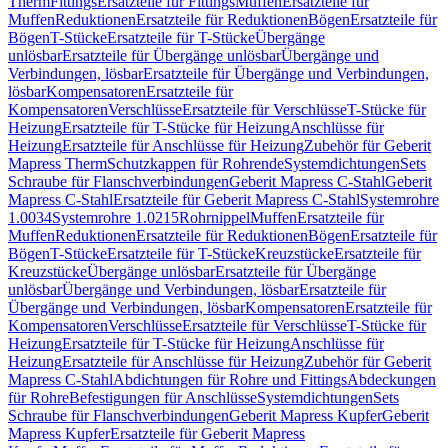
Therm
Fittings
Ersatzteile für Fittings
Muffen
Ersatzteile für
Muffen
Reduktionen
Ersatzteile für Reduktionen
Bögen
Ersatzteile für
Bögen
T-Stücke
Ersatzteile für T-Stücke
Übergänge
unlösbar
Ersatzteile für Übergänge unlösbar
Übergänge und
Verbindungen, lösbar
Ersatzteile für Übergänge und Verbindungen,
lösbar
Kompensatoren
Ersatzteile für
Kompensatoren
Verschlüsse
Ersatzteile für Verschlüsse
T-Stücke für
Heizung
Ersatzteile für T-Stücke für Heizung
Anschlüsse für
Heizung
Ersatzteile für Anschlüsse für Heizung
Zubehör für Geberit
Mapress Therm
Schutzkappen für Rohrende
Systemdichtungen
Sets
Schraube für Flanschverbindungen
Geberit Mapress C-Stahl
Geberit
Mapress C-Stahl
Ersatzteile für Geberit Mapress C-Stahl
Systemrohre
1.0034
Systemrohre 1.0215
Rohrnippel
Muffen
Ersatzteile für
Muffen
Reduktionen
Ersatzteile für Reduktionen
Bögen
Ersatzteile für
Bögen
T-Stücke
Ersatzteile für T-Stücke
Kreuzstücke
Ersatzteile für
Kreuzstücke
Übergänge unlösbar
Ersatzteile für Übergänge
unlösbar
Übergänge und Verbindungen, lösbar
Ersatzteile für
Übergänge und Verbindungen, lösbar
Kompensatoren
Ersatzteile für
Kompensatoren
Verschlüsse
Ersatzteile für Verschlüsse
T-Stücke für
Heizung
Ersatzteile für T-Stücke für Heizung
Anschlüsse für
Heizung
Ersatzteile für Anschlüsse für Heizung
Zubehör für Geberit
Mapress C-Stahl
Abdichtungen für Rohre und Fittings
Abdeckungen
für Rohre
Befestigungen für Anschlüsse
Systemdichtungen
Sets
Schraube für Flanschverbindungen
Geberit Mapress Kupfer
Geberit
Mapress Kupfer
Ersatzteile für Geberit Mapress