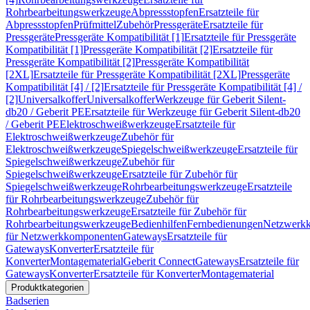
Rohrbearbeitungswerkzeuge
Abpressstopfen
Ersatzteile für
Abpressstopfen
Prüfmittel
Zubehör
Pressgeräte
Ersatzteile für
Pressgeräte
Pressgeräte Kompatibilität [1]
Ersatzteile für Pressgeräte
Kompatibilität [1]
Pressgeräte Kompatibilität [2]
Ersatzteile für
Pressgeräte Kompatibilität [2]
Pressgeräte Kompatibilität
[2XL]
Ersatzteile für Pressgeräte Kompatibilität [2XL]
Pressgeräte
Kompatibilität [4] / [2]
Ersatzteile für Pressgeräte Kompatibilität [4] /
[2]
Universalkoffer
Universalkoffer
Werkzeuge für Geberit Silent-
db20 / Geberit PE
Ersatzteile für Werkzeuge für Geberit Silent-db20
/ Geberit PE
Elektroschweißwerkzeuge
Ersatzteile für
Elektroschweißwerkzeuge
Zubehör für
Elektroschweißwerkzeuge
Spiegelschweißwerkzeuge
Ersatzteile für
Spiegelschweißwerkzeuge
Zubehör für
Spiegelschweißwerkzeuge
Ersatzteile für Zubehör für
Spiegelschweißwerkzeuge
Rohrbearbeitungswerkzeuge
Ersatzteile
für Rohrbearbeitungswerkzeuge
Zubehör für
Rohrbearbeitungswerkzeuge
Ersatzteile für Zubehör für
Rohrbearbeitungswerkzeuge
Bedienhilfen
Fernbedienungen
Netzwerk
für Netzwerkkomponenten
Gateways
Ersatzteile für
Gateways
Konverter
Ersatzteile für
Konverter
Montagematerial
Geberit Connect
Gateways
Ersatzteile für
Gateways
Konverter
Ersatzteile für Konverter
Montagematerial
Produktkategorien
Badserien