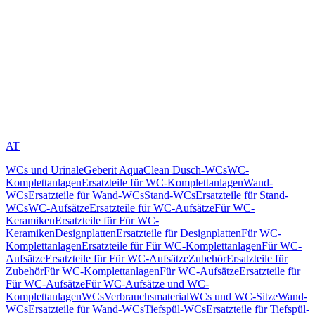
AT
WCs und Urinale
Geberit AquaClean Dusch-WCs
WC-
Komplettanlagen
Ersatzteile für WC-Komplettanlagen
Wand-
WCs
Ersatzteile für Wand-WCs
Stand-WCs
Ersatzteile für Stand-
WCs
WC-Aufsätze
Ersatzteile für WC-Aufsätze
Für WC-
Keramiken
Ersatzteile für Für WC-
Keramiken
Designplatten
Ersatzteile für Designplatten
Für WC-
Komplettanlagen
Ersatzteile für Für WC-Komplettanlagen
Für WC-
Aufsätze
Ersatzteile für Für WC-Aufsätze
Zubehör
Ersatzteile für
Zubehör
Für WC-Komplettanlagen
Für WC-Aufsätze
Ersatzteile für
Für WC-Aufsätze
Für WC-Aufsätze und WC-
Komplettanlagen
WCs
Verbrauchsmaterial
WCs und WC-Sitze
Wand-
WCs
Ersatzteile für Wand-WCs
Tiefspül-WCs
Ersatzteile für Tiefspül-