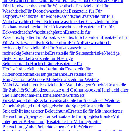
für Waschtischunterschränke
Für Handwaschbecken
Ersatzteile für
Für Handwaschbecken
Für Waschtische
Ersatzteile für Für
Waschtische
Für Doppelwaschtische
Ersatzteile für Für
Doppelwaschtische
Für Möbelwaschtische
Ersatzteile für Für
Möbelwaschtische
Für Eckhandwaschbecken
Ersatzteile für Für
Eckhandwaschbecken
Für Eckwaschtische
Ersatzteile für Für
Eckwaschtische
Waschtischplatten
Ersatzteile für
Waschtischplatten
Für Aufsatzwaschtisch Schalenform
Ersatzteile für
Für Aufsatzwaschtisch Schalenform
Für Aufsatzwaschtisch
rechteckig
Ersatzteile für Für Aufsatzwaschtisch
rechteckig
Seitenschränke
Ersatzteile für Seitenschränke
Niedrige
Seitenschränke
Ersatzteile für Niedrige
Seitenschränke
Hochschränke
Ersatzteile für
Hochschränke
Mittelhochschränke
Ersatzteile für
Mittelhochschränke
Hängeschränke
Ersatzteile für
Hängeschränke
Weitere Möbel
Ersatzteile für Weitere
Möbel
Wandablagen
Ersatzteile für Wandablagen
Zubehör
Ersatzteile
für Zubehör
Schubladeneinsätze und Ordnungsboxen
Handtuchhalter
und Handtuchhaken
Lichtelemente
Griffe
Sets
Füße
Magnettafeln
Steckdosen
Ersatzteile für Steckdosen
Weiteres
Zubehör
Spiegel und Spiegelschränke
Spiegel
Ersatzteile für
Spiegel
Mit integrierter Beleuchtung
Ersatzteile für Mit integrierter
Beleuchtung
Spiegelschränke
Ersatzteile für Spiegelschränke
Mit
integrierter Beleuchtung
Ersatzteile für Mit integrierter
Beleuchtung
Zubehör
Lichtelemente
Griffe
Weiteres