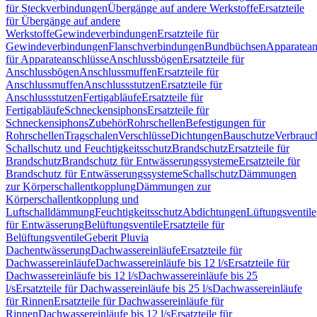
für Steckverbindungen
Übergänge auf andere Werkstoffe
Ersatzteile
für Übergänge auf andere
Werkstoffe
Gewindeverbindungen
Ersatzteile für
Gewindeverbindungen
Flanschverbindungen
Bundbüchsen
Apparatean
für Apparateanschlüsse
Anschlussbögen
Ersatzteile für
Anschlussbögen
Anschlussmuffen
Ersatzteile für
Anschlussmuffen
Anschlussstutzen
Ersatzteile für
Anschlussstutzen
Fertigabläufe
Ersatzteile für
Fertigabläufe
Schneckensiphons
Ersatzteile für
Schneckensiphons
Zubehör
Rohrschellen
Befestigungen für
Rohrschellen
Tragschalen
Verschlüsse
Dichtungen
Bauschutze
Verbrauc
Schallschutz und Feuchtigkeitsschutz
Brandschutz
Ersatzteile für
Brandschutz
Brandschutz für Entwässerungssysteme
Ersatzteile für
Brandschutz für Entwässerungssysteme
Schallschutz
Dämmungen
zur Körperschallentkopplung
Dämmungen zur
Körperschallentkopplung und
Luftschalldämmung
Feuchtigkeitsschutz
Abdichtungen
Lüftungsventile
für Entwässerung
Belüftungsventile
Ersatzteile für
Belüftungsventile
Geberit Pluvia
Dachentwässerung
Dachwassereinläufe
Ersatzteile für
Dachwassereinläufe
Dachwassereinläufe bis 12 l/s
Ersatzteile für
Dachwassereinläufe bis 12 l/s
Dachwassereinläufe bis 25
l/s
Ersatzteile für Dachwassereinläufe bis 25 l/s
Dachwassereinläufe
für Rinnen
Ersatzteile für Dachwassereinläufe für
Rinnen
Dachwassereinläufe bis 12 l/s
Ersatzteile für