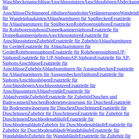
Waschbeckenanschlüsse
Anschlussstutzen
Anschlussbögen
Abdeckung
für
Anschlüsse
Dichtungen
Löthülsen
Standrohre
Verlängerungen
Wandeinb
für Wandeinbaukästen
Ablaufgarnituren für Spülbecken
Ersatzteile
für Ablaufgarnituren für Spülbecken
Rohrbogensiphons
Ersatzteile
für Rohrbogensiphons
Doppelkammersiphons
Ersatzteile für
Doppelkammersiphons
Anschlussstutzen
Ersatzteile für
Anschlussstutzen
Zubehör
Ersatzteile für Zubehör
Ablaufgarnituren
für Geräte
Ersatzteile für Ablaufgarnituren für
Geräte
Rohrbogensiphons
Ersatzteile für Rohrbogensiphons
UP-
Siphons
Ersatzteile für UP-Siphons
AP-Siphons
Ersatzteile für AP-
Siphons
Anschlüsse
Ersatzteile für
Anschlüsse
Zubehör
Ablaufgarnituren für Ausgussbecken
Ersatzteile
für Ablaufgarnituren für Ausgussbecken
Siphons
Ersatzteile für
Siphons
Anschlussbögen
Ersatzteile für
Anschlussbögen
Anschlussstutzen
Ersatzteile für
Anschlussstutzen
Ablaufventile
Ersatzteile für
Ablaufventile
Zubehör
Ersatzteile für Zubehör
Duschen und
Badewannen
Duschen
Bodenentwässerung für Duschen
Ersatzteile
für Bodenentwässerung für Duschen
Duschrinnen
Ersatzteile für
Duschrinnen
Zubehör für Duschrinnen
Ersatzteile für Zubehör für
Duschrinnen
Duschbodenabläufe
Ersatzteile für
Duschbodenabläufe
Zubehör für Duschbodenabläufe
Ersatzteile für
Zubehör für Duschbodenabläufe
Wandabläufe
Ersatzteile für
Wandabläufe
Zubehör für Wandabläufe
Ersatzteile für Zubehör für