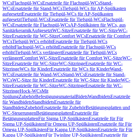
WCs
Flachspül-WCs
Ersatzteile für Flachspül-WCs
Stand-
WCs
Ersatzteile für Stand-WCs
Tiefspül-WCs für AP-Spülkasten
aufgesetzt
Ersatzteile für Tiefspül-WCs für AP-Spülkasten
aufgesetzt
Tiefspül-WCs
Ersatzteile für Tiefspül-WCs
Flachspül-
WCs
Ersatzteile für Flachspül-WCs
AP-Spülkästen für WCs, aus
Sanitärkeramik
Aufgesetzt
WC-Sitze
Ersatzteile für WC-Sitze
WC-
Sitze
Ersatzteile für WC-Sitze
Comfort WCs
Ersatzteile für Comfort
WCs
Tiefspül-WCs erhöht
Ersatzteile für Tiefspül-WCs
erhöht
Flachspül-WCs erhöht
Ersatzteile für Flachspül-WCs
erhöht
Tiefspül-WCs verlängert
Ersatzteile für Tiefspül-WCs
verlängert
Comfort WC-Sitze
Ersatzteile für Comfort WC-Sitze
WC-
Sitze
Ersatzteile für WC-Sitze
WC-Sitzringe
Ersatzteile für WC-
Sitzringe
WCs für Kinder
Ersatzteile für WCs für Kinder
Wand-
WCs
Ersatzteile für Wand-WCs
Stand-WCs
Ersatzteile für Stand-
WCs
WC-Sitze für Kinder
Ersatzteile für WC-Sitze für Kinder
WC-
Sitze
Ersatzteile für WC-Sitze
WC-Sitzringe
Ersatzteile für WC-
Sitzringe
Hock-WCs
Mit
Spülung
Zubehör
Befestigungsmaterial
Bidets
Wandbidets
Ersatzteile
für Wandbidets
Standbidets
Ersatzteile für
Standbidets
Zubehör
Ersatzteile für Zubehör
Betätigungsplatten und
WC-Steuerungen
Betätigungsplatten
Ersatzteile für
Betätigungsplatten
Für Sigma UP-Spülkästen
Ersatzteile für Für
Sigma UP-Spülkästen
Für Omega UP-Spülkästen
Ersatzteile für Für
Omega UP-Spülkästen
Für Kappa UP-Spülkästen
Ersatzteile für Für
Kappa UP-Spülkästen
Für Twinline UP-Spülkästen
Ersatzteile für