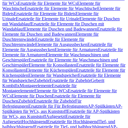
für WCs
Ersatzteile für Elemente für WCs
Elemente für
Waschtische
Ersatzteile für Elemente für Waschtische
Elemente für
Bidets
Ersatzteile für Elemente für Bidets
Elemente für
Urinale
Ersatzteile für Elemente für Urinale
Elemente für Duschen
mit Wandablauf
Ersatzteile für Elemente für Duschen mit
Wandablauf
Elemente für Duschen und Badewannen
Ersatzteile für
Elemente für Duschen und Badewannen
Elemente für
Duschtrennwände
Ersatzteile für Elemente für
Duschtrennwände
Elemente für Ausgussbecken
Ersatzteile für
Elemente für Ausgussbecken
Elemente für Armaturen
Ersatzteile für
Elemente für Armaturen
Elemente für Waschmaschinen und
Geschirrspüler
Ersatzteile für Elemente für Waschmaschinen und
Geschirrspüler
Elemente für Konsollasten
Ersatzteile für Elemente für
Konsollasten
Elemente für Küchenspülen
Ersatzteile für Elemente für
Küchenspülen
Elemente für Wandspeicher
Ersatzteile für Elemente
für Wandspeicher
Zubehör
Ersatzteile für Zubehör
Geberit
Kombifix
Montageelemente
Ersatzteile für
Montageelemente
Elemente für WCs
Ersatzteile für Elemente für
WCs
Elemente für Duschen
Ersatzteile für Elemente für
Duschen
Zubehör
Ersatzteile für Zubehör
Für
Befestigungen
Ersatzteile für Für Befestigungen
AP-Spülkästen
AP-
Spülkästen für WCs, aus Kunststoff
Ersatzteile für AP-Spülkästen
für WCs, aus Kunststoff
Aufgesetzt
Ersatzteile für
Aufgesetzt
Hochhängend
Ersatzteile für Hochhängend
Tief- und
halbhochhängend
Ersatzteile für Tief- und halbhochhängend
AP-