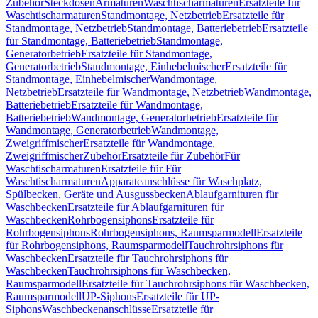
Zubehör
Steckdosen
Armaturen
Waschtischarmaturen
Ersatzteile für
Waschtischarmaturen
Standmontage, Netzbetrieb
Ersatzteile für
Standmontage, Netzbetrieb
Standmontage, Batteriebetrieb
Ersatzteile
für Standmontage, Batteriebetrieb
Standmontage,
Generatorbetrieb
Ersatzteile für Standmontage,
Generatorbetrieb
Standmontage, Einhebelmischer
Ersatzteile für
Standmontage, Einhebelmischer
Wandmontage,
Netzbetrieb
Ersatzteile für Wandmontage, Netzbetrieb
Wandmontage,
Batteriebetrieb
Ersatzteile für Wandmontage,
Batteriebetrieb
Wandmontage, Generatorbetrieb
Ersatzteile für
Wandmontage, Generatorbetrieb
Wandmontage,
Zweigriffmischer
Ersatzteile für Wandmontage,
Zweigriffmischer
Zubehör
Ersatzteile für Zubehör
Für
Waschtischarmaturen
Ersatzteile für Für
Waschtischarmaturen
Apparateanschlüsse für Waschplatz,
Spülbecken, Geräte und Ausgussbecken
Ablaufgarnituren für
Waschbecken
Ersatzteile für Ablaufgarnituren für
Waschbecken
Rohrbogensiphons
Ersatzteile für
Rohrbogensiphons
Rohrbogensiphons, Raumsparmodell
Ersatzteile
für Rohrbogensiphons, Raumsparmodell
Tauchrohrsiphons für
Waschbecken
Ersatzteile für Tauchrohrsiphons für
Waschbecken
Tauchrohrsiphons für Waschbecken,
Raumsparmodell
Ersatzteile für Tauchrohrsiphons für Waschbecken,
Raumsparmodell
UP-Siphons
Ersatzteile für UP-
Siphons
Waschbeckenanschlüsse
Ersatzteile für