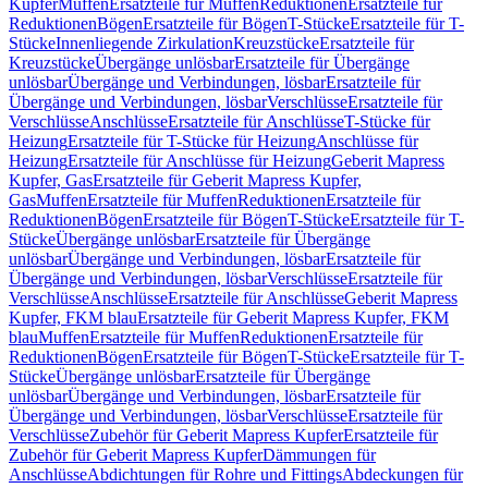
Kupfer
Muffen
Ersatzteile für Muffen
Reduktionen
Ersatzteile für
Reduktionen
Bögen
Ersatzteile für Bögen
T-Stücke
Ersatzteile für T-
Stücke
Innenliegende Zirkulation
Kreuzstücke
Ersatzteile für
Kreuzstücke
Übergänge unlösbar
Ersatzteile für Übergänge
unlösbar
Übergänge und Verbindungen, lösbar
Ersatzteile für
Übergänge und Verbindungen, lösbar
Verschlüsse
Ersatzteile für
Verschlüsse
Anschlüsse
Ersatzteile für Anschlüsse
T-Stücke für
Heizung
Ersatzteile für T-Stücke für Heizung
Anschlüsse für
Heizung
Ersatzteile für Anschlüsse für Heizung
Geberit Mapress
Kupfer, Gas
Ersatzteile für Geberit Mapress Kupfer,
Gas
Muffen
Ersatzteile für Muffen
Reduktionen
Ersatzteile für
Reduktionen
Bögen
Ersatzteile für Bögen
T-Stücke
Ersatzteile für T-
Stücke
Übergänge unlösbar
Ersatzteile für Übergänge
unlösbar
Übergänge und Verbindungen, lösbar
Ersatzteile für
Übergänge und Verbindungen, lösbar
Verschlüsse
Ersatzteile für
Verschlüsse
Anschlüsse
Ersatzteile für Anschlüsse
Geberit Mapress
Kupfer, FKM blau
Ersatzteile für Geberit Mapress Kupfer, FKM
blau
Muffen
Ersatzteile für Muffen
Reduktionen
Ersatzteile für
Reduktionen
Bögen
Ersatzteile für Bögen
T-Stücke
Ersatzteile für T-
Stücke
Übergänge unlösbar
Ersatzteile für Übergänge
unlösbar
Übergänge und Verbindungen, lösbar
Ersatzteile für
Übergänge und Verbindungen, lösbar
Verschlüsse
Ersatzteile für
Verschlüsse
Zubehör für Geberit Mapress Kupfer
Ersatzteile für
Zubehör für Geberit Mapress Kupfer
Dämmungen für
Anschlüsse
Abdichtungen für Rohre und Fittings
Abdeckungen für