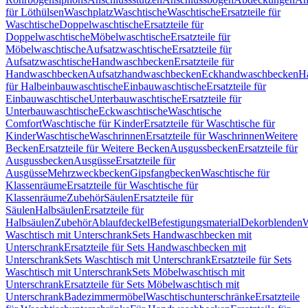
für Löthülsen
Waschplatz
Waschtische
Waschtische
Ersatzteile für
Waschtische
Doppelwaschtische
Ersatzteile für
Doppelwaschtische
Möbelwaschtische
Ersatzteile für
Möbelwaschtische
Aufsatzwaschtische
Ersatzteile für
Aufsatzwaschtische
Handwaschbecken
Ersatzteile für
Handwaschbecken
Aufsatzhandwaschbecken
Eckhandwaschbecken
H
für Halbeinbauwaschtische
Einbauwaschtische
Ersatzteile für
Einbauwaschtische
Unterbauwaschtische
Ersatzteile für
Unterbauwaschtische
Eckwaschtische
Waschtische
Comfort
Waschtische für Kinder
Ersatzteile für Waschtische für
Kinder
Waschtische
Waschrinnen
Ersatzteile für Waschrinnen
Weitere
Becken
Ersatzteile für Weitere Becken
Ausgussbecken
Ersatzteile für
Ausgussbecken
Ausgüsse
Ersatzteile für
Ausgüsse
Mehrzweckbecken
Gipsfangbecken
Waschtische für
Klassenräume
Ersatzteile für Waschtische für
Klassenräume
Zubehör
Säulen
Ersatzteile für
Säulen
Halbsäulen
Ersatzteile für
Halbsäulen
Zubehör
Ablaufdeckel
Befestigungsmaterial
Dekorblenden
W
Waschtisch mit Unterschrank
Sets Handwaschbecken mit
Unterschrank
Ersatzteile für Sets Handwaschbecken mit
Unterschrank
Sets Waschtisch mit Unterschrank
Ersatzteile für Sets
Waschtisch mit Unterschrank
Sets Möbelwaschtisch mit
Unterschrank
Ersatzteile für Sets Möbelwaschtisch mit
Unterschrank
Badezimmermöbel
Waschtischunterschränke
Ersatzteile