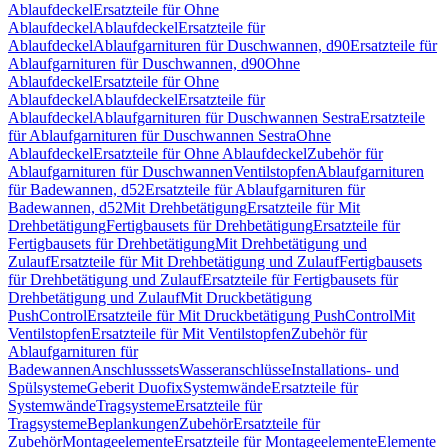
Ablaufdeckel
Ersatzteile für Ohne
Ablaufdeckel
Ablaufdeckel
Ersatzteile für
Ablaufdeckel
Ablaufgarnituren für Duschwannen, d90
Ersatzteile für
Ablaufgarnituren für Duschwannen, d90
Ohne
Ablaufdeckel
Ersatzteile für Ohne
Ablaufdeckel
Ablaufdeckel
Ersatzteile für
Ablaufdeckel
Ablaufgarnituren für Duschwannen Sestra
Ersatzteile
für Ablaufgarnituren für Duschwannen Sestra
Ohne
Ablaufdeckel
Ersatzteile für Ohne Ablaufdeckel
Zubehör für
Ablaufgarnituren für Duschwannen
Ventilstopfen
Ablaufgarnituren
für Badewannen, d52
Ersatzteile für Ablaufgarnituren für
Badewannen, d52
Mit Drehbetätigung
Ersatzteile für Mit
Drehbetätigung
Fertigbausets für Drehbetätigung
Ersatzteile für
Fertigbausets für Drehbetätigung
Mit Drehbetätigung und
Zulauf
Ersatzteile für Mit Drehbetätigung und Zulauf
Fertigbausets
für Drehbetätigung und Zulauf
Ersatzteile für Fertigbausets für
Drehbetätigung und Zulauf
Mit Druckbetätigung
PushControl
Ersatzteile für Mit Druckbetätigung PushControl
Mit
Ventilstopfen
Ersatzteile für Mit Ventilstopfen
Zubehör für
Ablaufgarnituren für
Badewannen
Anschlusssets
Wasseranschlüsse
Installations- und
Spülsysteme
Geberit Duofix
Systemwände
Ersatzteile für
Systemwände
Tragsysteme
Ersatzteile für
Tragsysteme
Beplankungen
Zubehör
Ersatzteile für
Zubehör
Montageelemente
Ersatzteile für Montageelemente
Elemente