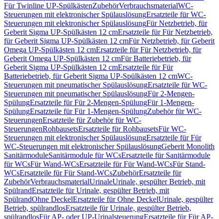
Für Twinline UP-Spülkästen
Zubehör
Verbrauchsmaterial
WC-
Steuerungen mit elektronischer Spülauslösung
Ersatzteile für WC-
Steuerungen mit elektronischer Spülauslösung
Für Netzbetrieb, für
Geberit Sigma UP-Spülkästen 12 cm
Ersatzteile für Für Netzbetrieb,
für Geberit Sigma UP-Spülkästen 12 cm
Für Netzbetrieb, für Geberit
Omega UP-Spülkästen 12 cm
Ersatzteile für Für Netzbetrieb, für
Geberit Omega UP-Spülkästen 12 cm
Für Batteriebetrieb, für
Geberit Sigma UP-Spülkästen 12 cm
Ersatzteile für Für
Batteriebetrieb, für Geberit Sigma UP-Spülkästen 12 cm
WC-
Steuerungen mit pneumatischer Spülauslösung
Ersatzteile für WC-
Steuerungen mit pneumatischer Spülauslösung
Für 2-Mengen-
Spülung
Ersatzteile für Für 2-Mengen-Spülung
Für 1-Mengen-
Spülung
Ersatzteile für Für 1-Mengen-Spülung
Zubehör für WC-
Steuerungen
Ersatzteile für Zubehör für WC-
Steuerungen
Rohbausets
Ersatzteile für Rohbausets
Für WC-
Steuerungen mit elektronischer Spülauslösung
Ersatzteile für Für
WC-Steuerungen mit elektronischer Spülauslösung
Geberit Monolith
Sanitärmodule
Sanitärmodule für WCs
Ersatzteile für Sanitärmodule
für WCs
Für Wand-WCs
Ersatzteile für Für Wand-WCs
Für Stand-
WCs
Ersatzteile für Für Stand-WCs
Zubehör
Ersatzteile für
Zubehör
Verbrauchsmaterial
Urinale
Urinale, gespülter Betrieb, mit
Spülrand
Ersatzteile für Urinale, gespülter Betrieb, mit
Spülrand
Ohne Deckel
Ersatzteile für Ohne Deckel
Urinale, gespülter
Betrieb, spülrandlos
Ersatzteile für Urinale, gespülter Betrieb,
spülrandlos
Für AP- oder UP-Urinalsteuerung
Ersatzteile für Für AP-