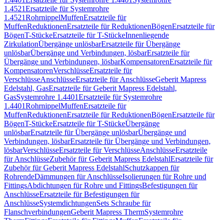
1.4521
Ersatzteile für Systemrohre
1.4521
Rohrnippel
Muffen
Ersatzteile für
Muffen
Reduktionen
Ersatzteile für Reduktionen
Bögen
Ersatzteile für
Bögen
T-Stücke
Ersatzteile für T-Stücke
Innenliegende
Zirkulation
Übergänge unlösbar
Ersatzteile für Übergänge
unlösbar
Übergänge und Verbindungen, lösbar
Ersatzteile für
Übergänge und Verbindungen, lösbar
Kompensatoren
Ersatzteile für
Kompensatoren
Verschlüsse
Ersatzteile für
Verschlüsse
Anschlüsse
Ersatzteile für Anschlüsse
Geberit Mapress
Edelstahl, Gas
Ersatzteile für Geberit Mapress Edelstahl,
Gas
Systemrohre 1.4401
Ersatzteile für Systemrohre
1.4401
Rohrnippel
Muffen
Ersatzteile für
Muffen
Reduktionen
Ersatzteile für Reduktionen
Bögen
Ersatzteile für
Bögen
T-Stücke
Ersatzteile für T-Stücke
Übergänge
unlösbar
Ersatzteile für Übergänge unlösbar
Übergänge und
Verbindungen, lösbar
Ersatzteile für Übergänge und Verbindungen,
lösbar
Verschlüsse
Ersatzteile für Verschlüsse
Anschlüsse
Ersatzteile
für Anschlüsse
Zubehör für Geberit Mapress Edelstahl
Ersatzteile für
Zubehör für Geberit Mapress Edelstahl
Schutzkappen für
Rohrende
Dämmungen für Anschlüsse
Isolierungen für Rohre und
Fittings
Abdichtungen für Rohre und Fittings
Befestigungen für
Anschlüsse
Ersatzteile für Befestigungen für
Anschlüsse
Systemdichtungen
Sets Schraube für
Flanschverbindungen
Geberit Mapress Therm
Systemrohre