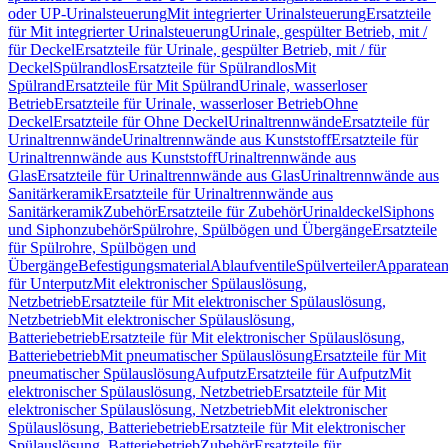
oder UP-Urinalsteuerung
Mit integrierter Urinalsteuerung
Ersatzteile
für Mit integrierter Urinalsteuerung
Urinale, gespülter Betrieb, mit /
für Deckel
Ersatzteile für Urinale, gespülter Betrieb, mit / für
Deckel
Spülrandlos
Ersatzteile für Spülrandlos
Mit
Spülrand
Ersatzteile für Mit Spülrand
Urinale, wasserloser
Betrieb
Ersatzteile für Urinale, wasserloser Betrieb
Ohne
Deckel
Ersatzteile für Ohne Deckel
Urinaltrennwände
Ersatzteile für
Urinaltrennwände
Urinaltrennwände aus Kunststoff
Ersatzteile für
Urinaltrennwände aus Kunststoff
Urinaltrennwände aus
Glas
Ersatzteile für Urinaltrennwände aus Glas
Urinaltrennwände aus
Sanitärkeramik
Ersatzteile für Urinaltrennwände aus
Sanitärkeramik
Zubehör
Ersatzteile für Zubehör
Urinaldeckel
Siphons
und Siphonzubehör
Spülrohre, Spülbögen und Übergänge
Ersatzteile
für Spülrohre, Spülbögen und
Übergänge
Befestigungsmaterial
Ablaufventile
Spülverteiler
Apparatean
für Unterputz
Mit elektronischer Spülauslösung,
Netzbetrieb
Ersatzteile für Mit elektronischer Spülauslösung,
Netzbetrieb
Mit elektronischer Spülauslösung,
Batteriebetrieb
Ersatzteile für Mit elektronischer Spülauslösung,
Batteriebetrieb
Mit pneumatischer Spülauslösung
Ersatzteile für Mit
pneumatischer Spülauslösung
Aufputz
Ersatzteile für Aufputz
Mit
elektronischer Spülauslösung, Netzbetrieb
Ersatzteile für Mit
elektronischer Spülauslösung, Netzbetrieb
Mit elektronischer
Spülauslösung, Batteriebetrieb
Ersatzteile für Mit elektronischer
Spülauslösung, Batteriebetrieb
Zubehör
Ersatzteile für