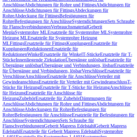
Anschlüsse
Abdichtungen für Rohre und Fittings
Abdichtungen für
Anschlüsse
Abdichtungen für Fittings
Abdeckungen für
Rohre
Abdeckung für Fittings
Befestigungen für
Rohre
Befestigungen für Anschlüsse
Systemdichtungen
Sets Schraube
für Flanschverbindungen
Verbrauchsmaterial
Geberit
Mepla
Systemrohre ML
Ersatzteile für Systemrohre ML
Systemrohre
Heizung ML
Ersatzteile für Systemrohre Heizung
ML
Fittings
Ersatzteile für Fittings
Kupplungen
Ersatzteile für
Kupplungen
Reduktionen
Ersatzteile für
Reduktionen
Winkel
Ersatzteile für Winkel
T-Stücke
Ersatzteile für T-
Stücke
Innenliegende Zirkulation
Übergänge unlösbar
Ersatzteile für
Übergänge unlösbar
Übergänge und Verbindungen, lösbar
Ersatzteile
für Übergänge und Verbindungen, lösbar
Verschlüsse
Ersatzteile für
Verschlüsse
Anschlüsse
Ersatzteile für Anschlüsse
Verteiler mit
Gewindeanschluss
Ersatzteile für Verteiler mit Gewindeanschluss
T-
Stücke für Heizung
Ersatzteile für T-Stücke für Heizung
Anschlüsse
für Heizung
Ersatzteile für Anschlüsse für
Heizung
Zubehör
Ersatzteile für Zubehör
Dämmungen für
Anschlüsse
Abdichtungen für Rohre und Fittings
Abdichtungen für
Anschlüsse
Abdeckungen für Rohre
Befestigungen für
Rohre
Befestigungen für Anschlüsse
Ersatzteile für Befestigungen für
Anschlüsse
Systemdichtungen
Sets Schraube für
Flanschverbindungen
Geberit Mapress Edelstahl
Geberit Mapress
Edelstahl
Ersatzteile für Geberit Mapress Edelstahl
Systemrohre
1.4401
Ersatzteile für Systemrohre 1.4401
Systemrohre