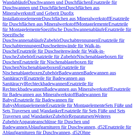
Wandabläufe
Duschwannen und Duschflächen
Ersatzteile für
Duschwannen und Duschflächen
Duschflächen aus
Mineralwerkstoff und Geberit Duofix
Installationselemente
Duschflächen aus Mineralwerkstoff
Ersatzteile
für Duschflächen aus Mineralwerkstoff
Montagelemente
Ersatzteile
für Montagelemente
Spezifische Duschwannenabläufe
Ersatzteile für
Spezifische
Duschwannenabläufe
Zubehör
Duschabtrennungen
Ersatzteile für
Duschabtrennungen
Duschseitenwände für Walk-in-
Dusche
Ersatzteile für Duschseitenwände für Walk-in-
Dusche
Zubehör
Ersatzteile für Zubehör
Nischenablageboxen für
Duschen
Ersatzteile für Nischenablageboxen für
Duschen
Nischenablageboxen
Ersatzteile für
Nischenablageboxen
Zubehör
Badewannen
Badewannen aus
Sanitäracryl
Ersatzteile für Badewannen aus
Sanitäracryl
Rechteckbadewannen
Ersatzteile für
Rechteckbadewannen
Badewannen aus Mineralwerkstoff
Ersatzteile
für Badewannen aus Mineralwerkstoff
Badewannen für
Babys
Ersatzteile für Badewannen für
Babys
Montagelemente
Ersatzteile für Montagelemente
Sets Füße und
Sets Traversen und Wandanker
Ersatzteile für Sets Füße und Sets
Traversen und Wandanker
Zubehör
Reparatursets
Weiteres
Zubehör
Apparateanschlüsse für Duschen und
Badewannen
Ablaufgarnituren für Duschwannen, d52
Ersatzteile für
Ablaufgarnituren für Duschwannen, d52
Ohne