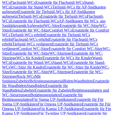
WCs
Flachspül-WCs
Ersatzteile für Flachspül-WCs
Stand-
WCs
Ersatzteile für Stand-WCs
Tiefspül-WCs für AP-Spülkasten
aufgesetzt
Ersatzteile für Tiefspül-WCs für AP-Spülkasten
aufgesetzt
Tiefspül-WCs
Ersatzteile für Tiefspül-WCs
Flachspül-
WCs
Ersatzteile für Flachspül-WCs
AP-Spülkästen für WCs, aus
Sanitärkeramik
Aufgesetzt
WC-Sitze
Ersatzteile für WC-Sitze
WC-
Sitze
Ersatzteile für WC-Sitze
Comfort WCs
Ersatzteile für Comfort
WCs
Tiefspül-WCs erhöht
Ersatzteile für Tiefspül-WCs
erhöht
Flachspül-WCs erhöht
Ersatzteile für Flachspül-WCs
erhöht
Tiefspül-WCs verlängert
Ersatzteile für Tiefspül-WCs
verlängert
Comfort WC-Sitze
Ersatzteile für Comfort WC-Sitze
WC-
Sitze
Ersatzteile für WC-Sitze
WC-Sitzringe
Ersatzteile für WC-
Sitzringe
WCs für Kinder
Ersatzteile für WCs für Kinder
Wand-
WCs
Ersatzteile für Wand-WCs
Stand-WCs
Ersatzteile für Stand-
WCs
WC-Sitze für Kinder
Ersatzteile für WC-Sitze für Kinder
WC-
Sitze
Ersatzteile für WC-Sitze
WC-Sitzringe
Ersatzteile für WC-
Sitzringe
Hock-WCs
Mit
Spülung
Zubehör
Befestigungsmaterial
Bidets
Wandbidets
Ersatzteile
für Wandbidets
Standbidets
Ersatzteile für
Standbidets
Zubehör
Ersatzteile für Zubehör
Betätigungsplatten und
WC-Steuerungen
Betätigungsplatten
Ersatzteile für
Betätigungsplatten
Für Sigma UP-Spülkästen
Ersatzteile für Für
Sigma UP-Spülkästen
Für Omega UP-Spülkästen
Ersatzteile für Für
Omega UP-Spülkästen
Für Kappa UP-Spülkästen
Ersatzteile für Für
Kappa UP-Spülkästen
Für Twinline UP-Spülkästen
Ersatzteile für