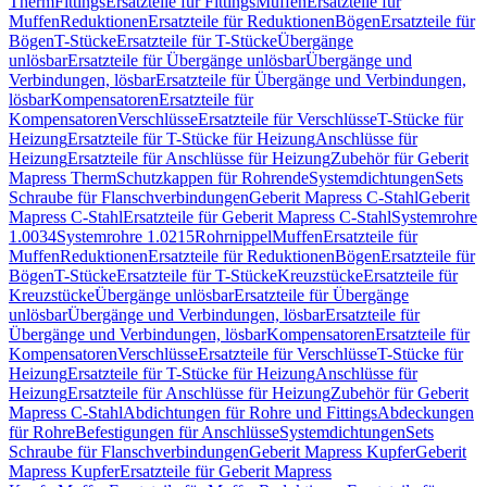
Therm
Fittings
Ersatzteile für Fittings
Muffen
Ersatzteile für
Muffen
Reduktionen
Ersatzteile für Reduktionen
Bögen
Ersatzteile für
Bögen
T-Stücke
Ersatzteile für T-Stücke
Übergänge
unlösbar
Ersatzteile für Übergänge unlösbar
Übergänge und
Verbindungen, lösbar
Ersatzteile für Übergänge und Verbindungen,
lösbar
Kompensatoren
Ersatzteile für
Kompensatoren
Verschlüsse
Ersatzteile für Verschlüsse
T-Stücke für
Heizung
Ersatzteile für T-Stücke für Heizung
Anschlüsse für
Heizung
Ersatzteile für Anschlüsse für Heizung
Zubehör für Geberit
Mapress Therm
Schutzkappen für Rohrende
Systemdichtungen
Sets
Schraube für Flanschverbindungen
Geberit Mapress C-Stahl
Geberit
Mapress C-Stahl
Ersatzteile für Geberit Mapress C-Stahl
Systemrohre
1.0034
Systemrohre 1.0215
Rohrnippel
Muffen
Ersatzteile für
Muffen
Reduktionen
Ersatzteile für Reduktionen
Bögen
Ersatzteile für
Bögen
T-Stücke
Ersatzteile für T-Stücke
Kreuzstücke
Ersatzteile für
Kreuzstücke
Übergänge unlösbar
Ersatzteile für Übergänge
unlösbar
Übergänge und Verbindungen, lösbar
Ersatzteile für
Übergänge und Verbindungen, lösbar
Kompensatoren
Ersatzteile für
Kompensatoren
Verschlüsse
Ersatzteile für Verschlüsse
T-Stücke für
Heizung
Ersatzteile für T-Stücke für Heizung
Anschlüsse für
Heizung
Ersatzteile für Anschlüsse für Heizung
Zubehör für Geberit
Mapress C-Stahl
Abdichtungen für Rohre und Fittings
Abdeckungen
für Rohre
Befestigungen für Anschlüsse
Systemdichtungen
Sets
Schraube für Flanschverbindungen
Geberit Mapress Kupfer
Geberit
Mapress Kupfer
Ersatzteile für Geberit Mapress