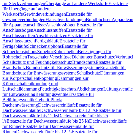
für Steckverbindungen
Übergänge auf andere Werkstoffe
Ersatzteile
für Übergänge auf andere
Werkstoffe
Gewindeverbindungen
Ersatzteile für
Gewindeverbindungen
Flanschverbindungen
Bundbüchsen
Apparatean
für Apparateanschlüsse
Anschlussbögen
Ersatzteile für
Anschlussbögen
Anschlussmuffen
Ersatzteile für
Anschlussmuffen
Anschlussstutzen
Ersatzteile für
Anschlussstutzen
Fertigabläufe
Ersatzteile für
Fertigabläufe
Schneckensiphons
Ersatzteile für
Schneckensiphons
Zubehör
Rohrschellen
Befestigungen für
Rohrschellen
Tragschalen
Verschlüsse
Dichtungen
Bauschutze
Verbrauc
Schallschutz und Feuchtigkeitsschutz
Brandschutz
Ersatzteile für
Brandschutz
Brandschutz für Entwässerungssysteme
Ersatzteile für
Brandschutz für Entwässerungssysteme
Schallschutz
Dämmungen
zur Körperschallentkopplung
Dämmungen zur
Körperschallentkopplung und
Luftschalldämmung
Feuchtigkeitsschutz
Abdichtungen
Lüftungsventile
für Entwässerung
Belüftungsventile
Ersatzteile für
Belüftungsventile
Geberit Pluvia
Dachentwässerung
Dachwassereinläufe
Ersatzteile für
Dachwassereinläufe
Dachwassereinläufe bis 12 l/s
Ersatzteile für
Dachwassereinläufe bis 12 l/s
Dachwassereinläufe bis 25
l/s
Ersatzteile für Dachwassereinläufe bis 25 l/s
Dachwassereinläufe
für Rinnen
Ersatzteile für Dachwassereinläufe für
Rinnen
Dachwassereinläufe bis 12 l/s
Ersatzteile für