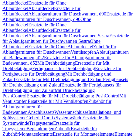
Ablaufdeckel
Ersatzteile für Ohne
Ablaufdeckel
Ablaufdeckel
Ersatzteile für
Ablaufdeckel
Ablaufgarnituren für Duschwannen, d90
Ersatzteile für
Ablaufgarnituren für Duschwannen, d90
Ohne
Ablaufdeckel
Ersatzteile für Ohne
Ablaufdeckel
Ablaufdeckel
Ersatzteile für
Ablaufdeckel
Ablaufgarnituren für Duschwannen Sestra
Ersatzteile
für Ablaufgarnituren für Duschwannen Sestra
Ohne
Ablaufdeckel
Ersatzteile für Ohne Ablaufdeckel
Zubehör für
Ablaufgarnituren für Duschwannen
Ventilstopfen
Ablaufgarnituren
für Badewannen, d52
Ersatzteile für Ablaufgarnituren für
Badewannen, d52
Mit Drehbetätigung
Ersatzteile für Mit
Drehbetätigung
Fertigbausets für Drehbetätigung
Ersatzteile für
Fertigbausets für Drehbetätigung
Mit Drehbetätigung und
Zulauf
Ersatzteile für Mit Drehbetätigung und Zulauf
Fertigbausets
für Drehbetätigung und Zulauf
Ersatzteile für Fertigbausets für
Drehbetätigung und Zulauf
Mit Druckbetätigung
PushControl
Ersatzteile für Mit Druckbetätigung PushControl
Mit
Ventilstopfen
Ersatzteile für Mit Ventilstopfen
Zubehör für
Ablaufgarnituren für
Badewannen
Anschlusssets
Wasseranschlüsse
Installations- und
Spülsysteme
Geberit Duofix
Systemwände
Ersatzteile für
Systemwände
Tragsysteme
Ersatzteile für
Tragsysteme
Beplankungen
Zubehör
Ersatzteile für
Zubehör
Montageelemente
Ersatzteile für Montageelemente
Elemente