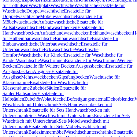
für Löthülsen
Waschplatz
Waschtische
Waschtische
Ersatzteile für
Waschtische
Doppelwaschtische
Ersatzteile für
Doppelwaschtische
Möbelwaschtische
Ersatzteile für
Möbelwaschtische
Aufsatzwaschtische
Ersatzteile für
Aufsatzwaschtische
Handwaschbecken
Ersatzteile für
Handwaschbecken
Aufsatzhandwaschbecken
Eckhandwaschbecken
H
für Halbeinbauwaschtische
Einbauwaschtische
Ersatzteile für
Einbauwaschtische
Unterbauwaschtische
Ersatzteile für
Unterbauwaschtische
Eckwaschtische
Waschtische
Comfort
Waschtische für Kinder
Ersatzteile für Waschtische für
Kinder
Waschtische
Waschrinnen
Ersatzteile für Waschrinnen
Weitere
Becken
Ersatzteile für Weitere Becken
Ausgussbecken
Ersatzteile für
Ausgussbecken
Ausgüsse
Ersatzteile für
Ausgüsse
Mehrzweckbecken
Gipsfangbecken
Waschtische für
Klassenräume
Ersatzteile für Waschtische für
Klassenräume
Zubehör
Säulen
Ersatzteile für
Säulen
Halbsäulen
Ersatzteile für
Halbsäulen
Zubehör
Ablaufdeckel
Befestigungsmaterial
Dekorblenden
W
Waschtisch mit Unterschrank
Sets Handwaschbecken mit
Unterschrank
Ersatzteile für Sets Handwaschbecken mit
Unterschrank
Sets Waschtisch mit Unterschrank
Ersatzteile für Sets
Waschtisch mit Unterschrank
Sets Möbelwaschtisch mit
Unterschrank
Ersatzteile für Sets Möbelwaschtisch mit
Unterschrank
Badezimmermöbel
Waschtischunterschränke
Ersatzteile