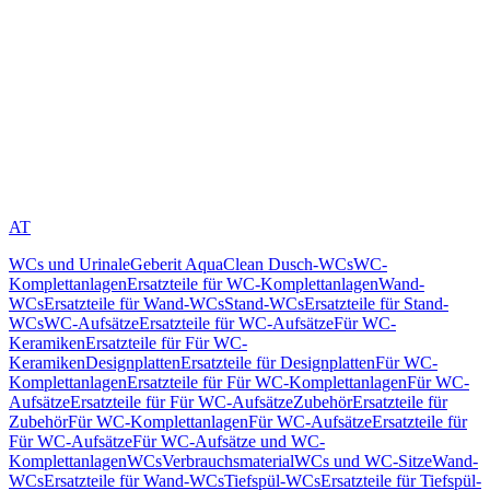
AT
WCs und Urinale
Geberit AquaClean Dusch-WCs
WC-
Komplettanlagen
Ersatzteile für WC-Komplettanlagen
Wand-
WCs
Ersatzteile für Wand-WCs
Stand-WCs
Ersatzteile für Stand-
WCs
WC-Aufsätze
Ersatzteile für WC-Aufsätze
Für WC-
Keramiken
Ersatzteile für Für WC-
Keramiken
Designplatten
Ersatzteile für Designplatten
Für WC-
Komplettanlagen
Ersatzteile für Für WC-Komplettanlagen
Für WC-
Aufsätze
Ersatzteile für Für WC-Aufsätze
Zubehör
Ersatzteile für
Zubehör
Für WC-Komplettanlagen
Für WC-Aufsätze
Ersatzteile für
Für WC-Aufsätze
Für WC-Aufsätze und WC-
Komplettanlagen
WCs
Verbrauchsmaterial
WCs und WC-Sitze
Wand-
WCs
Ersatzteile für Wand-WCs
Tiefspül-WCs
Ersatzteile für Tiefspül-