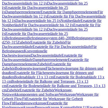
Dachwassereinläufe bis 12 l/s
Dachwassereinläufe bis 25
l/s
Ersatzteile für Dachwassereinläufe bis 25
l/s
Dampfsperrenelemente
Ersatzteile für Dampfsperrenelemente
Für
Dachwassereinläufe bis 12 l/s
Ersatzteile für Für Dachwassereinläufe
bis 12 l/s
Dachwassereinläufe bis 25 l/s
Notüberläufe
Ersatzteile für
Notüberläufe
Für Dachwassereinläufe bis 12 l/s
Ersatzteile für Für
Dachwassereinläufe bis 12 l/s
Dachwassereinläufe bis 25
l/s
Ersatzteile für Dachwassereinläufe bis 25
l/s
Befestigungen
Befestigungssystem d40–200
Befestigungssystem
d250–315
Zubehör
Ersatzteile für Zubehör
Für
Dachwassereinläufe
Ersatzteile für Für Dachwassereinläufe
Für
Befestigungen
Konventionelle
Dachentwässerung
Dachwassereinläufe
Ersatzteile für
Dachwassereinläufe
Dampfsperrenelemente
Ersatzteile für
Dampfsperrenelemente
Zubehör
Ersatzteile für
Zubehör
Bodenentwässerung
Flächenentwässerung für drinnen und
draußen
Ersatzteile für Flächenentwässerung für drinnen und
draußen
Bodenabläufe 13 x 13 cm
Ersatzteile für Bodenabläufe 13 x
13 cm
Bodeneinläufe für Balkone und Terrassen, 13 x 13
cm
Ersatzteile für Bodeneinläufe für Balkone und Terrassen, 13 x 13
cm
Zubehör
Ersatzteile für Zubehör
Werkzeuge,
Netzwerkkomponenten und Software
Werkzeuge
Werkzeuge für
Geberit FlowFit
Ersatzteile für Werkzeuge für Geberit
FlowFit
Handpresswerkzeuge
Ersatzteile für
Handpresswerkzeuge
Presswerkzeuge Kompatibilität [1]
Ersatzteile