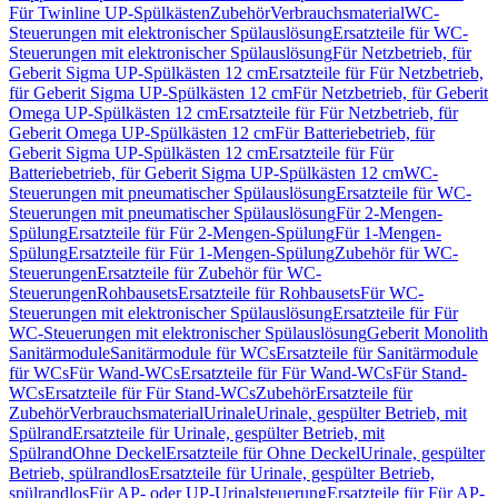
Für Twinline UP-Spülkästen
Zubehör
Verbrauchsmaterial
WC-
Steuerungen mit elektronischer Spülauslösung
Ersatzteile für WC-
Steuerungen mit elektronischer Spülauslösung
Für Netzbetrieb, für
Geberit Sigma UP-Spülkästen 12 cm
Ersatzteile für Für Netzbetrieb,
für Geberit Sigma UP-Spülkästen 12 cm
Für Netzbetrieb, für Geberit
Omega UP-Spülkästen 12 cm
Ersatzteile für Für Netzbetrieb, für
Geberit Omega UP-Spülkästen 12 cm
Für Batteriebetrieb, für
Geberit Sigma UP-Spülkästen 12 cm
Ersatzteile für Für
Batteriebetrieb, für Geberit Sigma UP-Spülkästen 12 cm
WC-
Steuerungen mit pneumatischer Spülauslösung
Ersatzteile für WC-
Steuerungen mit pneumatischer Spülauslösung
Für 2-Mengen-
Spülung
Ersatzteile für Für 2-Mengen-Spülung
Für 1-Mengen-
Spülung
Ersatzteile für Für 1-Mengen-Spülung
Zubehör für WC-
Steuerungen
Ersatzteile für Zubehör für WC-
Steuerungen
Rohbausets
Ersatzteile für Rohbausets
Für WC-
Steuerungen mit elektronischer Spülauslösung
Ersatzteile für Für
WC-Steuerungen mit elektronischer Spülauslösung
Geberit Monolith
Sanitärmodule
Sanitärmodule für WCs
Ersatzteile für Sanitärmodule
für WCs
Für Wand-WCs
Ersatzteile für Für Wand-WCs
Für Stand-
WCs
Ersatzteile für Für Stand-WCs
Zubehör
Ersatzteile für
Zubehör
Verbrauchsmaterial
Urinale
Urinale, gespülter Betrieb, mit
Spülrand
Ersatzteile für Urinale, gespülter Betrieb, mit
Spülrand
Ohne Deckel
Ersatzteile für Ohne Deckel
Urinale, gespülter
Betrieb, spülrandlos
Ersatzteile für Urinale, gespülter Betrieb,
spülrandlos
Für AP- oder UP-Urinalsteuerung
Ersatzteile für Für AP-