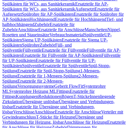
Spülkästen für WCs, aus Sanitärkeramik
Ersatzteile für AP-
Spülkästen für WCs, aus Sanitärkeramik
Aufgesetzt
Ersatzteile für
Aufgesetzt
Spülrohre für AP-Spülkästen
Ersatzteile für Spülrohre für
AP-Spülkästen
Hochhängend
Ersatzteile für Hochhängend
Tief- und
halbhochhängend
Zubehör
Ersatzteile für
Zubehör
Anschlüsse
Ersatzteile für Anschlüsse
Manschetten
Nippel,
Rosetten und Staueinsätze
Verbrauchsmaterial
Spülventile
UP-
Spülkästen
Sigma UP-Spülkästen
Ersatzteile für Sigma UP-
Spülkästen
Spülrohre
Zubehör
Füll- und
Spülventile
Füllventile
Ersatzteile für Füllventile
Füllventile für AP-
Spülkästen
Ersatzteile für Füllventile für AP-Spülkästen
Füllventile
für UP-Spülkästen
Ersatzteile für Füllventile für UP-
Spülkästen
Spülventile
Ersatzteile für Spülventile
Spül-Stopp-
Spülung
Ersatzteile für Spül-Stopp-Spülung
1-Mengen-
Spülung
Ersatzteile für 1-Mengen-Spülung
2-Mengen-
Spülung
Ersatzteile für 2-Mengen-
Spülung
Versorgungssysteme
Geberit FlowFit
Systemrohre
ML
Systemrohre Heizung ML
Fittings
Ersatzteile für
Fittings
Kupplungen
Reduktionen
Bögen
T-Stücke
Innenliegende
Zirkulation
Übergänge unlösbar
Übergänge und Verbindungen,
lösbar
Ersatzteile für Übergänge und Verbindungen,
lösbar
Verschlüsse
Anschlüsse
Ersatzteile für Anschlüsse
Verteiler mit
Gewindeanschluss
T-Stücke für Heizung
Übergänge und
Verbindungen für Heizung, lösbar
Anschlüsse für Heizung
Ersatzteile
für Anschlüsse für Heizung
Zubehör
Dämmungen für