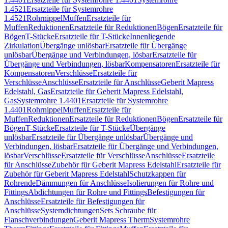
1.4521
Ersatzteile für Systemrohre
1.4521
Rohrnippel
Muffen
Ersatzteile für
Muffen
Reduktionen
Ersatzteile für Reduktionen
Bögen
Ersatzteile für
Bögen
T-Stücke
Ersatzteile für T-Stücke
Innenliegende
Zirkulation
Übergänge unlösbar
Ersatzteile für Übergänge
unlösbar
Übergänge und Verbindungen, lösbar
Ersatzteile für
Übergänge und Verbindungen, lösbar
Kompensatoren
Ersatzteile für
Kompensatoren
Verschlüsse
Ersatzteile für
Verschlüsse
Anschlüsse
Ersatzteile für Anschlüsse
Geberit Mapress
Edelstahl, Gas
Ersatzteile für Geberit Mapress Edelstahl,
Gas
Systemrohre 1.4401
Ersatzteile für Systemrohre
1.4401
Rohrnippel
Muffen
Ersatzteile für
Muffen
Reduktionen
Ersatzteile für Reduktionen
Bögen
Ersatzteile für
Bögen
T-Stücke
Ersatzteile für T-Stücke
Übergänge
unlösbar
Ersatzteile für Übergänge unlösbar
Übergänge und
Verbindungen, lösbar
Ersatzteile für Übergänge und Verbindungen,
lösbar
Verschlüsse
Ersatzteile für Verschlüsse
Anschlüsse
Ersatzteile
für Anschlüsse
Zubehör für Geberit Mapress Edelstahl
Ersatzteile für
Zubehör für Geberit Mapress Edelstahl
Schutzkappen für
Rohrende
Dämmungen für Anschlüsse
Isolierungen für Rohre und
Fittings
Abdichtungen für Rohre und Fittings
Befestigungen für
Anschlüsse
Ersatzteile für Befestigungen für
Anschlüsse
Systemdichtungen
Sets Schraube für
Flanschverbindungen
Geberit Mapress Therm
Systemrohre