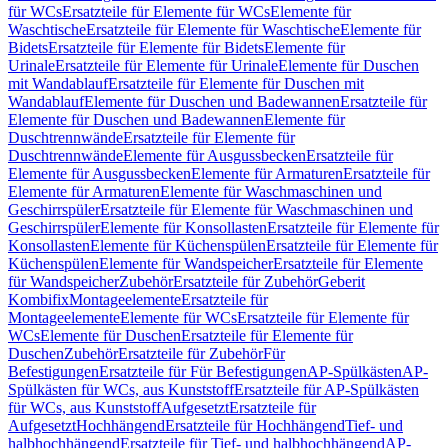
für WCs
Ersatzteile für Elemente für WCs
Elemente für
Waschtische
Ersatzteile für Elemente für Waschtische
Elemente für
Bidets
Ersatzteile für Elemente für Bidets
Elemente für
Urinale
Ersatzteile für Elemente für Urinale
Elemente für Duschen
mit Wandablauf
Ersatzteile für Elemente für Duschen mit
Wandablauf
Elemente für Duschen und Badewannen
Ersatzteile für
Elemente für Duschen und Badewannen
Elemente für
Duschtrennwände
Ersatzteile für Elemente für
Duschtrennwände
Elemente für Ausgussbecken
Ersatzteile für
Elemente für Ausgussbecken
Elemente für Armaturen
Ersatzteile für
Elemente für Armaturen
Elemente für Waschmaschinen und
Geschirrspüler
Ersatzteile für Elemente für Waschmaschinen und
Geschirrspüler
Elemente für Konsollasten
Ersatzteile für Elemente für
Konsollasten
Elemente für Küchenspülen
Ersatzteile für Elemente für
Küchenspülen
Elemente für Wandspeicher
Ersatzteile für Elemente
für Wandspeicher
Zubehör
Ersatzteile für Zubehör
Geberit
Kombifix
Montageelemente
Ersatzteile für
Montageelemente
Elemente für WCs
Ersatzteile für Elemente für
WCs
Elemente für Duschen
Ersatzteile für Elemente für
Duschen
Zubehör
Ersatzteile für Zubehör
Für
Befestigungen
Ersatzteile für Für Befestigungen
AP-Spülkästen
AP-
Spülkästen für WCs, aus Kunststoff
Ersatzteile für AP-Spülkästen
für WCs, aus Kunststoff
Aufgesetzt
Ersatzteile für
Aufgesetzt
Hochhängend
Ersatzteile für Hochhängend
Tief- und
halbhochhängend
Ersatzteile für Tief- und halbhochhängend
AP-