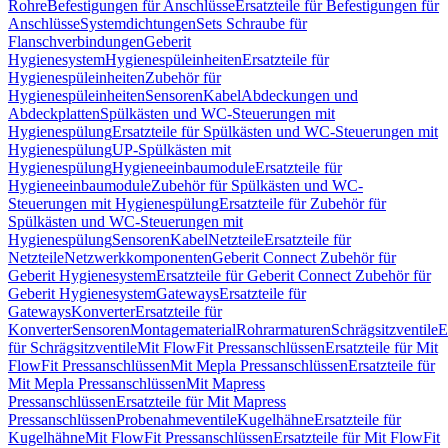
Rohre
Befestigungen für Anschlüsse
Ersatzteile für Befestigungen für
Anschlüsse
Systemdichtungen
Sets Schraube für
Flanschverbindungen
Geberit
Hygienesystem
Hygienespüleinheiten
Ersatzteile für
Hygienespüleinheiten
Zubehör für
Hygienespüleinheiten
Sensoren
Kabel
Abdeckungen und
Abdeckplatten
Spülkästen und WC-Steuerungen mit
Hygienespülung
Ersatzteile für Spülkästen und WC-Steuerungen mit
Hygienespülung
UP-Spülkästen mit
Hygienespülung
Hygieneeinbaumodule
Ersatzteile für
Hygieneeinbaumodule
Zubehör für Spülkästen und WC-
Steuerungen mit Hygienespülung
Ersatzteile für Zubehör für
Spülkästen und WC-Steuerungen mit
Hygienespülung
Sensoren
Kabel
Netzteile
Ersatzteile für
Netzteile
Netzwerkkomponenten
Geberit Connect Zubehör für
Geberit Hygienesystem
Ersatzteile für Geberit Connect Zubehör für
Geberit Hygienesystem
Gateways
Ersatzteile für
Gateways
Konverter
Ersatzteile für
Konverter
Sensoren
Montagematerial
Rohrarmaturen
Schrägsitzventile
E
für Schrägsitzventile
Mit FlowFit Pressanschlüssen
Ersatzteile für Mit
FlowFit Pressanschlüssen
Mit Mepla Pressanschlüssen
Ersatzteile für
Mit Mepla Pressanschlüssen
Mit Mapress
Pressanschlüssen
Ersatzteile für Mit Mapress
Pressanschlüssen
Probenahmeventile
Kugelhähne
Ersatzteile für
Kugelhähne
Mit FlowFit Pressanschlüssen
Ersatzteile für Mit FlowFit