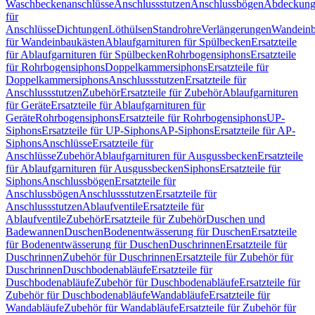
Waschbeckenanschlüsse
Anschlussstutzen
Anschlussbögen
Abdeckung
für
Anschlüsse
Dichtungen
Löthülsen
Standrohre
Verlängerungen
Wandeinb
für Wandeinbaukästen
Ablaufgarnituren für Spülbecken
Ersatzteile
für Ablaufgarnituren für Spülbecken
Rohrbogensiphons
Ersatzteile
für Rohrbogensiphons
Doppelkammersiphons
Ersatzteile für
Doppelkammersiphons
Anschlussstutzen
Ersatzteile für
Anschlussstutzen
Zubehör
Ersatzteile für Zubehör
Ablaufgarnituren
für Geräte
Ersatzteile für Ablaufgarnituren für
Geräte
Rohrbogensiphons
Ersatzteile für Rohrbogensiphons
UP-
Siphons
Ersatzteile für UP-Siphons
AP-Siphons
Ersatzteile für AP-
Siphons
Anschlüsse
Ersatzteile für
Anschlüsse
Zubehör
Ablaufgarnituren für Ausgussbecken
Ersatzteile
für Ablaufgarnituren für Ausgussbecken
Siphons
Ersatzteile für
Siphons
Anschlussbögen
Ersatzteile für
Anschlussbögen
Anschlussstutzen
Ersatzteile für
Anschlussstutzen
Ablaufventile
Ersatzteile für
Ablaufventile
Zubehör
Ersatzteile für Zubehör
Duschen und
Badewannen
Duschen
Bodenentwässerung für Duschen
Ersatzteile
für Bodenentwässerung für Duschen
Duschrinnen
Ersatzteile für
Duschrinnen
Zubehör für Duschrinnen
Ersatzteile für Zubehör für
Duschrinnen
Duschbodenabläufe
Ersatzteile für
Duschbodenabläufe
Zubehör für Duschbodenabläufe
Ersatzteile für
Zubehör für Duschbodenabläufe
Wandabläufe
Ersatzteile für
Wandabläufe
Zubehör für Wandabläufe
Ersatzteile für Zubehör für