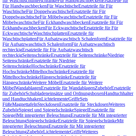
für Waschtischunterschränke
Für Handwaschbecken
Ersatzteile für
Für Handwaschbecken
Für Waschtische
Ersatzteile für Für
Waschtische
Für Doppelwaschtische
Ersatzteile für Für
Doppelwaschtische
Für Möbelwaschtische
Ersatzteile für Für
Möbelwaschtische
Für Eckhandwaschbecken
Ersatzteile für Für
Eckhandwaschbecken
Für Eckwaschtische
Ersatzteile für Für
Eckwaschtische
Waschtischplatten
Ersatzteile für
Waschtischplatten
Für Aufsatzwaschtisch Schalenform
Ersatzteile für
Für Aufsatzwaschtisch Schalenform
Für Aufsatzwaschtisch
rechteckig
Ersatzteile für Für Aufsatzwaschtisch
rechteckig
Seitenschränke
Ersatzteile für Seitenschränke
Niedrige
Seitenschränke
Ersatzteile für Niedrige
Seitenschränke
Hochschränke
Ersatzteile für
Hochschränke
Mittelhochschränke
Ersatzteile für
Mittelhochschränke
Hängeschränke
Ersatzteile für
Hängeschränke
Weitere Möbel
Ersatzteile für Weitere
Möbel
Wandablagen
Ersatzteile für Wandablagen
Zubehör
Ersatzteile
für Zubehör
Schubladeneinsätze und Ordnungsboxen
Handtuchhalter
und Handtuchhaken
Lichtelemente
Griffe
Sets
Füße
Magnettafeln
Steckdosen
Ersatzteile für Steckdosen
Weiteres
Zubehör
Spiegel und Spiegelschränke
Spiegel
Ersatzteile für
Spiegel
Mit integrierter Beleuchtung
Ersatzteile für Mit integrierter
Beleuchtung
Spiegelschränke
Ersatzteile für Spiegelschränke
Mit
integrierter Beleuchtung
Ersatzteile für Mit integrierter
Beleuchtung
Zubehör
Lichtelemente
Griffe
Weiteres