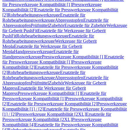
für Presswerkzeuge Kompatibilität [1]
Presswerkzeuge
Kompatibilität [2]
Ersatzteile für Presswerkzeuge Kompatibilität
[2]
Rohrbearbeitungswerkzeuge
Ersatzteile für
Rohrbearbeitungswerkzeuge
Abpressstopfen
Ersatzteile für
Abpressstopfen
Prüfmittel
Zubehör
Ersatzteile für Zubehör
Werkzeuge
für Geberit PushFit
Ersatzteile für Werkzeuge für Geberit
PushFit
Rohrbearbeitungswerkzeuge
Ersatzteile für
Rohrbearbeitungswerkzeuge
Werkzeuge für Geberit
Mepla
Ersatzteile für Werkzeuge für Geberit
Mepla
Handpresswerkzeuge
Ersatzteile für
Handpresswerkzeuge
Presswerkzeuge Kompatibilität [1]
Ersatzteile
für Presswerkzeuge Kompatibilität [1]
Presswerkzeuge
Kompatibilität [2]
Ersatzteile für Presswerkzeuge Kompatibilität
[2]
Rohrbearbeitungswerkzeuge
Ersatzteile für
Rohrbearbeitungswerkzeuge
Abpressstopfen
Ersatzteile für
Abpressstopfen
Prüfmittel
Zubehör
Werkzeuge für Geberit
Mapress
Ersatzteile für Werkzeuge für Geberit
Mapress
Presswerkzeuge Kompatibilität [1]
Ersatzteile für
Presswerkzeuge Kompatibilität [1]
Presswerkzeuge Kompatibilität
[2]
Ersatzteile für Presswerkzeuge Kompatibilität [2]
Presswerkzeuge
Kompatibilität [1] / [2]
Ersatzteile für Presswerkzeuge Kompatibilität
[1] / [2]
Presswerkzeuge Kompatibilität [2XL]
Ersatzteile für
Presswerkzeuge Kompatibilität [2XL]
Presswerkzeuge
Kompatibilität [4]
Ersatzteile für Presswerkzeuge Kompatibilität
[4]
Rohrbearbeitungswerkzeuge
Ersatzteile für