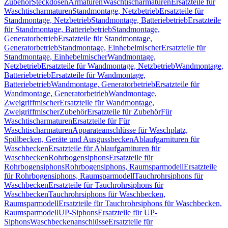
Zubehör
Steckdosen
Armaturen
Waschtischarmaturen
Ersatzteile für
Waschtischarmaturen
Standmontage, Netzbetrieb
Ersatzteile für
Standmontage, Netzbetrieb
Standmontage, Batteriebetrieb
Ersatzteile
für Standmontage, Batteriebetrieb
Standmontage,
Generatorbetrieb
Ersatzteile für Standmontage,
Generatorbetrieb
Standmontage, Einhebelmischer
Ersatzteile für
Standmontage, Einhebelmischer
Wandmontage,
Netzbetrieb
Ersatzteile für Wandmontage, Netzbetrieb
Wandmontage,
Batteriebetrieb
Ersatzteile für Wandmontage,
Batteriebetrieb
Wandmontage, Generatorbetrieb
Ersatzteile für
Wandmontage, Generatorbetrieb
Wandmontage,
Zweigriffmischer
Ersatzteile für Wandmontage,
Zweigriffmischer
Zubehör
Ersatzteile für Zubehör
Für
Waschtischarmaturen
Ersatzteile für Für
Waschtischarmaturen
Apparateanschlüsse für Waschplatz,
Spülbecken, Geräte und Ausgussbecken
Ablaufgarnituren für
Waschbecken
Ersatzteile für Ablaufgarnituren für
Waschbecken
Rohrbogensiphons
Ersatzteile für
Rohrbogensiphons
Rohrbogensiphons, Raumsparmodell
Ersatzteile
für Rohrbogensiphons, Raumsparmodell
Tauchrohrsiphons für
Waschbecken
Ersatzteile für Tauchrohrsiphons für
Waschbecken
Tauchrohrsiphons für Waschbecken,
Raumsparmodell
Ersatzteile für Tauchrohrsiphons für Waschbecken,
Raumsparmodell
UP-Siphons
Ersatzteile für UP-
Siphons
Waschbeckenanschlüsse
Ersatzteile für