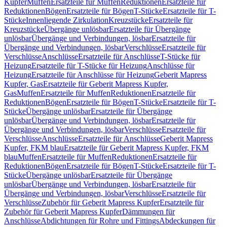
Kupfer
Muffen
Ersatzteile für Muffen
Reduktionen
Ersatzteile für
Reduktionen
Bögen
Ersatzteile für Bögen
T-Stücke
Ersatzteile für T-
Stücke
Innenliegende Zirkulation
Kreuzstücke
Ersatzteile für
Kreuzstücke
Übergänge unlösbar
Ersatzteile für Übergänge
unlösbar
Übergänge und Verbindungen, lösbar
Ersatzteile für
Übergänge und Verbindungen, lösbar
Verschlüsse
Ersatzteile für
Verschlüsse
Anschlüsse
Ersatzteile für Anschlüsse
T-Stücke für
Heizung
Ersatzteile für T-Stücke für Heizung
Anschlüsse für
Heizung
Ersatzteile für Anschlüsse für Heizung
Geberit Mapress
Kupfer, Gas
Ersatzteile für Geberit Mapress Kupfer,
Gas
Muffen
Ersatzteile für Muffen
Reduktionen
Ersatzteile für
Reduktionen
Bögen
Ersatzteile für Bögen
T-Stücke
Ersatzteile für T-
Stücke
Übergänge unlösbar
Ersatzteile für Übergänge
unlösbar
Übergänge und Verbindungen, lösbar
Ersatzteile für
Übergänge und Verbindungen, lösbar
Verschlüsse
Ersatzteile für
Verschlüsse
Anschlüsse
Ersatzteile für Anschlüsse
Geberit Mapress
Kupfer, FKM blau
Ersatzteile für Geberit Mapress Kupfer, FKM
blau
Muffen
Ersatzteile für Muffen
Reduktionen
Ersatzteile für
Reduktionen
Bögen
Ersatzteile für Bögen
T-Stücke
Ersatzteile für T-
Stücke
Übergänge unlösbar
Ersatzteile für Übergänge
unlösbar
Übergänge und Verbindungen, lösbar
Ersatzteile für
Übergänge und Verbindungen, lösbar
Verschlüsse
Ersatzteile für
Verschlüsse
Zubehör für Geberit Mapress Kupfer
Ersatzteile für
Zubehör für Geberit Mapress Kupfer
Dämmungen für
Anschlüsse
Abdichtungen für Rohre und Fittings
Abdeckungen für