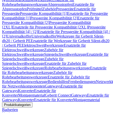
Rohrbearbeitungswerkzeuge
Abpressstopfen
Ersatzteile für
Abpressstopfen
Prüfmittel
Zubehör
Pressgeräte
Ersatzteile für
Pressgeräte
Pressgeräte Kompatibilität [1]
Ersatzteile für Pressgeräte
Kompatibilität [1]
Pressgeräte Kompatibilität [2]
Ersatzteile für
Pressgeräte Kompatibilität [2]
Pressgeräte Kompatibilität
[2XL]
Ersatzteile für Pressgeräte Kompatibilität [2XL]
Pressgeräte
Kompatibilität [4] / [2]
Ersatzteile für Pressgeräte Kompatibilität [4] /
[2]
Universalkoffer
Universalkoffer
Werkzeuge für Geberit Silent-
db20 / Geberit PE
Ersatzteile für Werkzeuge für Geberit Silent-db20
/ Geberit PE
Elektroschweißwerkzeuge
Ersatzteile für
Elektroschweißwerkzeuge
Zubehör für
Elektroschweißwerkzeuge
Spiegelschweißwerkzeuge
Ersatzteile für
Spiegelschweißwerkzeuge
Zubehör für
Spiegelschweißwerkzeuge
Ersatzteile für Zubehör für
Spiegelschweißwerkzeuge
Rohrbearbeitungswerkzeuge
Ersatzteile
für Rohrbearbeitungswerkzeuge
Zubehör für
Rohrbearbeitungswerkzeuge
Ersatzteile für Zubehör für
Rohrbearbeitungswerkzeuge
Bedienhilfen
Fernbedienungen
Netzwerk
für Netzwerkkomponenten
Gateways
Ersatzteile für
Gateways
Konverter
Ersatzteile für
Konverter
Montagematerial
Geberit Connect
Gateways
Ersatzteile für
Gateways
Konverter
Ersatzteile für Konverter
Montagematerial
Produktkategorien
Badserien