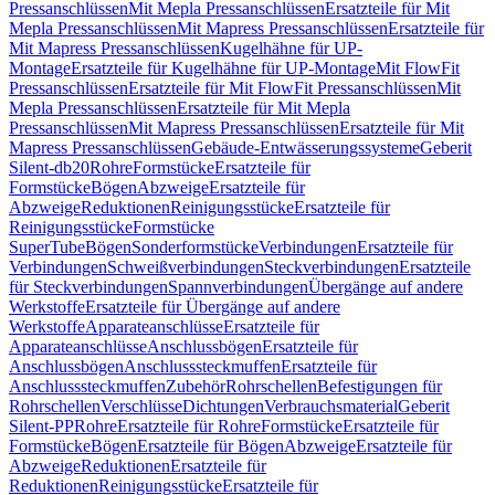
Pressanschlüssen
Mit Mepla Pressanschlüssen
Ersatzteile für Mit
Mepla Pressanschlüssen
Mit Mapress Pressanschlüssen
Ersatzteile für
Mit Mapress Pressanschlüssen
Kugelhähne für UP-
Montage
Ersatzteile für Kugelhähne für UP-Montage
Mit FlowFit
Pressanschlüssen
Ersatzteile für Mit FlowFit Pressanschlüssen
Mit
Mepla Pressanschlüssen
Ersatzteile für Mit Mepla
Pressanschlüssen
Mit Mapress Pressanschlüssen
Ersatzteile für Mit
Mapress Pressanschlüssen
Gebäude-Entwässerungssysteme
Geberit
Silent-db20
Rohre
Formstücke
Ersatzteile für
Formstücke
Bögen
Abzweige
Ersatzteile für
Abzweige
Reduktionen
Reinigungsstücke
Ersatzteile für
Reinigungsstücke
Formstücke
SuperTube
Bögen
Sonderformstücke
Verbindungen
Ersatzteile für
Verbindungen
Schweißverbindungen
Steckverbindungen
Ersatzteile
für Steckverbindungen
Spannverbindungen
Übergänge auf andere
Werkstoffe
Ersatzteile für Übergänge auf andere
Werkstoffe
Apparateanschlüsse
Ersatzteile für
Apparateanschlüsse
Anschlussbögen
Ersatzteile für
Anschlussbögen
Anschlusssteckmuffen
Ersatzteile für
Anschlusssteckmuffen
Zubehör
Rohrschellen
Befestigungen für
Rohrschellen
Verschlüsse
Dichtungen
Verbrauchsmaterial
Geberit
Silent-PP
Rohre
Ersatzteile für Rohre
Formstücke
Ersatzteile für
Formstücke
Bögen
Ersatzteile für Bögen
Abzweige
Ersatzteile für
Abzweige
Reduktionen
Ersatzteile für
Reduktionen
Reinigungsstücke
Ersatzteile für