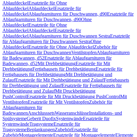
Ablaufdeckel
Ersatzteile für Ohne
Ablaufdeckel
Ablaufdeckel
Ersatzteile für
Ablaufdeckel
Ablaufgarnituren für Duschwannen, d90
Ersatzteile für
Ablaufgarnituren für Duschwannen, d90
Ohne
Ablaufdeckel
Ersatzteile für Ohne
Ablaufdeckel
Ablaufdeckel
Ersatzteile für
Ablaufdeckel
Ablaufgarnituren für Duschwannen Sestra
Ersatzteile
für Ablaufgarnituren für Duschwannen Sestra
Ohne
Ablaufdeckel
Ersatzteile für Ohne Ablaufdeckel
Zubehör für
Ablaufgarnituren für Duschwannen
Ventilstopfen
Ablaufgarnituren
für Badewannen, d52
Ersatzteile für Ablaufgarnituren für
Badewannen, d52
Mit Drehbetätigung
Ersatzteile für Mit
Drehbetätigung
Fertigbausets für Drehbetätigung
Ersatzteile für
Fertigbausets für Drehbetätigung
Mit Drehbetätigung und
Zulauf
Ersatzteile für Mit Drehbetätigung und Zulauf
Fertigbausets
für Drehbetätigung und Zulauf
Ersatzteile für Fertigbausets für
Drehbetätigung und Zulauf
Mit Druckbetätigung
PushControl
Ersatzteile für Mit Druckbetätigung PushControl
Mit
Ventilstopfen
Ersatzteile für Mit Ventilstopfen
Zubehör für
Ablaufgarnituren für
Badewannen
Anschlusssets
Wasseranschlüsse
Installations- und
Spülsysteme
Geberit Duofix
Systemwände
Ersatzteile für
Systemwände
Tragsysteme
Ersatzteile für
Tragsysteme
Beplankungen
Zubehör
Ersatzteile für
Zubehör
Montageelemente
Ersatzteile für Montageelemente
Elemente