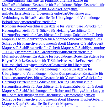
Therm
Fittings
Ersatzteile für Fittings
Muffen
Ersatzteile für
Muffen
Reduktionen
Ersatzteile für Reduktionen
Bögen
Ersatzteile für
Bögen
T-Stücke
Ersatzteile für T-Stücke
Übergänge
unlösbar
Ersatzteile für Übergänge unlösbar
Übergänge und
Verbindungen, lösbar
Ersatzteile für Übergänge und Verbindungen,
lösbar
Kompensatoren
Ersatzteile für
Kompensatoren
Verschlüsse
Ersatzteile für Verschlüsse
T-Stücke für
Heizung
Ersatzteile für T-Stücke für Heizung
Anschlüsse für
Heizung
Ersatzteile für Anschlüsse für Heizung
Zubehör für Geberit
Mapress Therm
Schutzkappen für Rohrende
Systemdichtungen
Sets
Schraube für Flanschverbindungen
Geberit Mapress C-Stahl
Geberit
Mapress C-Stahl
Ersatzteile für Geberit Mapress C-Stahl
Systemrohre
1.0034
Systemrohre 1.0215
Rohrnippel
Muffen
Ersatzteile für
Muffen
Reduktionen
Ersatzteile für Reduktionen
Bögen
Ersatzteile für
Bögen
T-Stücke
Ersatzteile für T-Stücke
Kreuzstücke
Ersatzteile für
Kreuzstücke
Übergänge unlösbar
Ersatzteile für Übergänge
unlösbar
Übergänge und Verbindungen, lösbar
Ersatzteile für
Übergänge und Verbindungen, lösbar
Kompensatoren
Ersatzteile für
Kompensatoren
Verschlüsse
Ersatzteile für Verschlüsse
T-Stücke für
Heizung
Ersatzteile für T-Stücke für Heizung
Anschlüsse für
Heizung
Ersatzteile für Anschlüsse für Heizung
Zubehör für Geberit
Mapress C-Stahl
Abdichtungen für Rohre und Fittings
Abdeckungen
für Rohre
Befestigungen für Anschlüsse
Systemdichtungen
Sets
Schraube für Flanschverbindungen
Geberit Mapress Kupfer
Geberit
Mapress Kupfer
Ersatzteile für Geberit Mapress