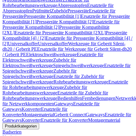
Rohrbearbeitungswerkzeuge
Abpressstopfen
Ersatzteile für
Abpressstopfen
Prüfmittel
Zubehör
Pressgeräte
Ersatzteile für
Pressgeräte
Pressgeräte Kompatibilität [1]
Ersatzteile für Pressgeräte
Kompatibilität [1]
Pressgeräte Kompatibilität [2]
Ersatzteile für
Pressgeräte Kompatibilität [2]
Pressgeräte Kompatibilität
[2XL]
Ersatzteile für Pressgeräte Kompatibilität [2XL]
Pressgeräte
Kompatibilität [4] / [2]
Ersatzteile für Pressgeräte Kompatibilität [4] /
[2]
Universalkoffer
Universalkoffer
Werkzeuge für Geberit Silent-
db20 / Geberit PE
Ersatzteile für Werkzeuge für Geberit Silent-db20
/ Geberit PE
Elektroschweißwerkzeuge
Ersatzteile für
Elektroschweißwerkzeuge
Zubehör für
Elektroschweißwerkzeuge
Spiegelschweißwerkzeuge
Ersatzteile für
Spiegelschweißwerkzeuge
Zubehör für
Spiegelschweißwerkzeuge
Ersatzteile für Zubehör für
Spiegelschweißwerkzeuge
Rohrbearbeitungswerkzeuge
Ersatzteile
für Rohrbearbeitungswerkzeuge
Zubehör für
Rohrbearbeitungswerkzeuge
Ersatzteile für Zubehör für
Rohrbearbeitungswerkzeuge
Bedienhilfen
Fernbedienungen
Netzwerk
für Netzwerkkomponenten
Gateways
Ersatzteile für
Gateways
Konverter
Ersatzteile für
Konverter
Montagematerial
Geberit Connect
Gateways
Ersatzteile für
Gateways
Konverter
Ersatzteile für Konverter
Montagematerial
Produktkategorien
Badserien