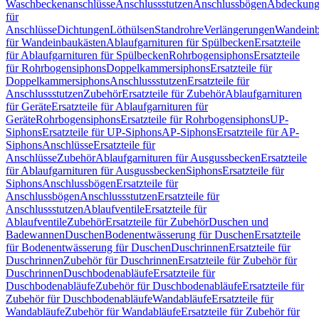
Waschbeckenanschlüsse
Anschlussstutzen
Anschlussbögen
Abdeckung
für
Anschlüsse
Dichtungen
Löthülsen
Standrohre
Verlängerungen
Wandeinb
für Wandeinbaukästen
Ablaufgarnituren für Spülbecken
Ersatzteile
für Ablaufgarnituren für Spülbecken
Rohrbogensiphons
Ersatzteile
für Rohrbogensiphons
Doppelkammersiphons
Ersatzteile für
Doppelkammersiphons
Anschlussstutzen
Ersatzteile für
Anschlussstutzen
Zubehör
Ersatzteile für Zubehör
Ablaufgarnituren
für Geräte
Ersatzteile für Ablaufgarnituren für
Geräte
Rohrbogensiphons
Ersatzteile für Rohrbogensiphons
UP-
Siphons
Ersatzteile für UP-Siphons
AP-Siphons
Ersatzteile für AP-
Siphons
Anschlüsse
Ersatzteile für
Anschlüsse
Zubehör
Ablaufgarnituren für Ausgussbecken
Ersatzteile
für Ablaufgarnituren für Ausgussbecken
Siphons
Ersatzteile für
Siphons
Anschlussbögen
Ersatzteile für
Anschlussbögen
Anschlussstutzen
Ersatzteile für
Anschlussstutzen
Ablaufventile
Ersatzteile für
Ablaufventile
Zubehör
Ersatzteile für Zubehör
Duschen und
Badewannen
Duschen
Bodenentwässerung für Duschen
Ersatzteile
für Bodenentwässerung für Duschen
Duschrinnen
Ersatzteile für
Duschrinnen
Zubehör für Duschrinnen
Ersatzteile für Zubehör für
Duschrinnen
Duschbodenabläufe
Ersatzteile für
Duschbodenabläufe
Zubehör für Duschbodenabläufe
Ersatzteile für
Zubehör für Duschbodenabläufe
Wandabläufe
Ersatzteile für
Wandabläufe
Zubehör für Wandabläufe
Ersatzteile für Zubehör für