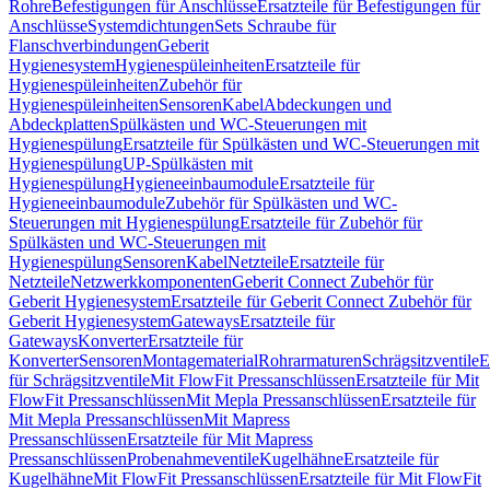
Rohre
Befestigungen für Anschlüsse
Ersatzteile für Befestigungen für
Anschlüsse
Systemdichtungen
Sets Schraube für
Flanschverbindungen
Geberit
Hygienesystem
Hygienespüleinheiten
Ersatzteile für
Hygienespüleinheiten
Zubehör für
Hygienespüleinheiten
Sensoren
Kabel
Abdeckungen und
Abdeckplatten
Spülkästen und WC-Steuerungen mit
Hygienespülung
Ersatzteile für Spülkästen und WC-Steuerungen mit
Hygienespülung
UP-Spülkästen mit
Hygienespülung
Hygieneeinbaumodule
Ersatzteile für
Hygieneeinbaumodule
Zubehör für Spülkästen und WC-
Steuerungen mit Hygienespülung
Ersatzteile für Zubehör für
Spülkästen und WC-Steuerungen mit
Hygienespülung
Sensoren
Kabel
Netzteile
Ersatzteile für
Netzteile
Netzwerkkomponenten
Geberit Connect Zubehör für
Geberit Hygienesystem
Ersatzteile für Geberit Connect Zubehör für
Geberit Hygienesystem
Gateways
Ersatzteile für
Gateways
Konverter
Ersatzteile für
Konverter
Sensoren
Montagematerial
Rohrarmaturen
Schrägsitzventile
E
für Schrägsitzventile
Mit FlowFit Pressanschlüssen
Ersatzteile für Mit
FlowFit Pressanschlüssen
Mit Mepla Pressanschlüssen
Ersatzteile für
Mit Mepla Pressanschlüssen
Mit Mapress
Pressanschlüssen
Ersatzteile für Mit Mapress
Pressanschlüssen
Probenahmeventile
Kugelhähne
Ersatzteile für
Kugelhähne
Mit FlowFit Pressanschlüssen
Ersatzteile für Mit FlowFit