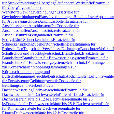
für Steckverbindungen
Übergänge auf andere Werkstoffe
Ersatzteile
für Übergänge auf andere
Werkstoffe
Gewindeverbindungen
Ersatzteile für
Gewindeverbindungen
Flanschverbindungen
Bundbüchsen
Apparatean
für Apparateanschlüsse
Anschlussbögen
Ersatzteile für
Anschlussbögen
Anschlussmuffen
Ersatzteile für
Anschlussmuffen
Anschlussstutzen
Ersatzteile für
Anschlussstutzen
Fertigabläufe
Ersatzteile für
Fertigabläufe
Schneckensiphons
Ersatzteile für
Schneckensiphons
Zubehör
Rohrschellen
Befestigungen für
Rohrschellen
Tragschalen
Verschlüsse
Dichtungen
Bauschutze
Verbrauc
Schallschutz und Feuchtigkeitsschutz
Brandschutz
Ersatzteile für
Brandschutz
Brandschutz für Entwässerungssysteme
Ersatzteile für
Brandschutz für Entwässerungssysteme
Schallschutz
Dämmungen
zur Körperschallentkopplung
Dämmungen zur
Körperschallentkopplung und
Luftschalldämmung
Feuchtigkeitsschutz
Abdichtungen
Lüftungsventile
für Entwässerung
Belüftungsventile
Ersatzteile für
Belüftungsventile
Geberit Pluvia
Dachentwässerung
Dachwassereinläufe
Ersatzteile für
Dachwassereinläufe
Dachwassereinläufe bis 12 l/s
Ersatzteile für
Dachwassereinläufe bis 12 l/s
Dachwassereinläufe bis 25
l/s
Ersatzteile für Dachwassereinläufe bis 25 l/s
Dachwassereinläufe
für Rinnen
Ersatzteile für Dachwassereinläufe für
Rinnen
Dachwassereinläufe bis 12 l/s
Ersatzteile für