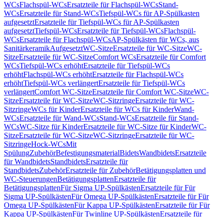
WCs
Flachspül-WCs
Ersatzteile für Flachspül-WCs
Stand-
WCs
Ersatzteile für Stand-WCs
Tiefspül-WCs für AP-Spülkasten
aufgesetzt
Ersatzteile für Tiefspül-WCs für AP-Spülkasten
aufgesetzt
Tiefspül-WCs
Ersatzteile für Tiefspül-WCs
Flachspül-
WCs
Ersatzteile für Flachspül-WCs
AP-Spülkästen für WCs, aus
Sanitärkeramik
Aufgesetzt
WC-Sitze
Ersatzteile für WC-Sitze
WC-
Sitze
Ersatzteile für WC-Sitze
Comfort WCs
Ersatzteile für Comfort
WCs
Tiefspül-WCs erhöht
Ersatzteile für Tiefspül-WCs
erhöht
Flachspül-WCs erhöht
Ersatzteile für Flachspül-WCs
erhöht
Tiefspül-WCs verlängert
Ersatzteile für Tiefspül-WCs
verlängert
Comfort WC-Sitze
Ersatzteile für Comfort WC-Sitze
WC-
Sitze
Ersatzteile für WC-Sitze
WC-Sitzringe
Ersatzteile für WC-
Sitzringe
WCs für Kinder
Ersatzteile für WCs für Kinder
Wand-
WCs
Ersatzteile für Wand-WCs
Stand-WCs
Ersatzteile für Stand-
WCs
WC-Sitze für Kinder
Ersatzteile für WC-Sitze für Kinder
WC-
Sitze
Ersatzteile für WC-Sitze
WC-Sitzringe
Ersatzteile für WC-
Sitzringe
Hock-WCs
Mit
Spülung
Zubehör
Befestigungsmaterial
Bidets
Wandbidets
Ersatzteile
für Wandbidets
Standbidets
Ersatzteile für
Standbidets
Zubehör
Ersatzteile für Zubehör
Betätigungsplatten und
WC-Steuerungen
Betätigungsplatten
Ersatzteile für
Betätigungsplatten
Für Sigma UP-Spülkästen
Ersatzteile für Für
Sigma UP-Spülkästen
Für Omega UP-Spülkästen
Ersatzteile für Für
Omega UP-Spülkästen
Für Kappa UP-Spülkästen
Ersatzteile für Für
Kappa UP-Spülkästen
Für Twinline UP-Spülkästen
Ersatzteile für