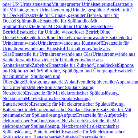
oder UP-Urinalsteuerung
Mit integrierter Urinalsteuerung
Ersatzteile
für Mit integrierter Urinalsteuerung
Urinale, gespülter Betrieb, mit /
für Deckel
Ersatzteile für Urinale, gespülter Betrieb, mit / für
Deckel
Spülrandlos
Ersatzteile für Spülrandlos
Mit
Spülrand
Ersatzteile für Mit Spülrand
Urinale, wasserloser
Betrieb
Ersatzteile für Urinale, wasserloser Betrieb
Ohne
Deckel
Ersatzteile für Ohne Deckel
Urinaltrennwände
Ersatzteile für
Urinaltrennwände
Urinaltrennwände aus Kunststoff
Ersatzteile für
Urinaltrennwände aus Kunststoff
Urinaltrennwände aus
Glas
Ersatzteile für Urinaltrennwände aus Glas
Urinaltrennwände aus
Sanitärkeramik
Ersatzteile für Urinaltrennwände aus
Sanitärkeramik
Zubehör
Ersatzteile für Zubehör
Urinaldeckel
Siphons
und Siphonzubehör
Spülrohre, Spülbögen und Übergänge
Ersatzteile
für Spülrohre, Spülbögen und
Übergänge
Befestigungsmaterial
Ablaufventile
Spülverteiler
Apparatean
für Unterputz
Mit elektronischer Spülauslösung,
Netzbetrieb
Ersatzteile für Mit elektronischer Spülauslösung,
Netzbetrieb
Mit elektronischer Spülauslösung,
Batteriebetrieb
Ersatzteile für Mit elektronischer Spülauslösung,
Batteriebetrieb
Mit pneumatischer Spülauslösung
Ersatzteile für Mit
pneumatischer Spülauslösung
Aufputz
Ersatzteile für Aufputz
Mit
elektronischer Spülauslösung, Netzbetrieb
Ersatzteile für Mit
elektronischer Spülauslösung, Netzbetrieb
Mit elektronischer
Spülauslösung, Batteriebetrieb
Ersatzteile für Mit elektronischer
Spülauslösung, Batteriebetrieb
Zubehör
Ersatzteile für