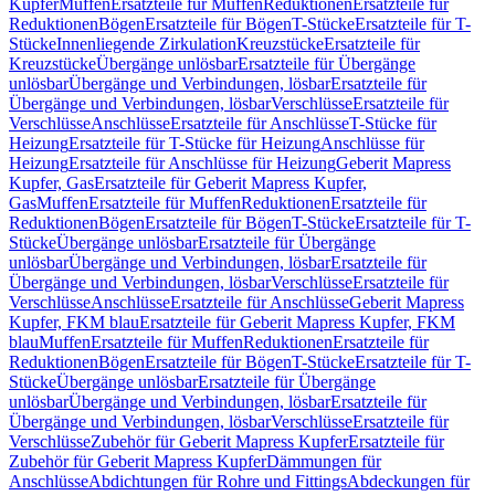
Kupfer
Muffen
Ersatzteile für Muffen
Reduktionen
Ersatzteile für
Reduktionen
Bögen
Ersatzteile für Bögen
T-Stücke
Ersatzteile für T-
Stücke
Innenliegende Zirkulation
Kreuzstücke
Ersatzteile für
Kreuzstücke
Übergänge unlösbar
Ersatzteile für Übergänge
unlösbar
Übergänge und Verbindungen, lösbar
Ersatzteile für
Übergänge und Verbindungen, lösbar
Verschlüsse
Ersatzteile für
Verschlüsse
Anschlüsse
Ersatzteile für Anschlüsse
T-Stücke für
Heizung
Ersatzteile für T-Stücke für Heizung
Anschlüsse für
Heizung
Ersatzteile für Anschlüsse für Heizung
Geberit Mapress
Kupfer, Gas
Ersatzteile für Geberit Mapress Kupfer,
Gas
Muffen
Ersatzteile für Muffen
Reduktionen
Ersatzteile für
Reduktionen
Bögen
Ersatzteile für Bögen
T-Stücke
Ersatzteile für T-
Stücke
Übergänge unlösbar
Ersatzteile für Übergänge
unlösbar
Übergänge und Verbindungen, lösbar
Ersatzteile für
Übergänge und Verbindungen, lösbar
Verschlüsse
Ersatzteile für
Verschlüsse
Anschlüsse
Ersatzteile für Anschlüsse
Geberit Mapress
Kupfer, FKM blau
Ersatzteile für Geberit Mapress Kupfer, FKM
blau
Muffen
Ersatzteile für Muffen
Reduktionen
Ersatzteile für
Reduktionen
Bögen
Ersatzteile für Bögen
T-Stücke
Ersatzteile für T-
Stücke
Übergänge unlösbar
Ersatzteile für Übergänge
unlösbar
Übergänge und Verbindungen, lösbar
Ersatzteile für
Übergänge und Verbindungen, lösbar
Verschlüsse
Ersatzteile für
Verschlüsse
Zubehör für Geberit Mapress Kupfer
Ersatzteile für
Zubehör für Geberit Mapress Kupfer
Dämmungen für
Anschlüsse
Abdichtungen für Rohre und Fittings
Abdeckungen für