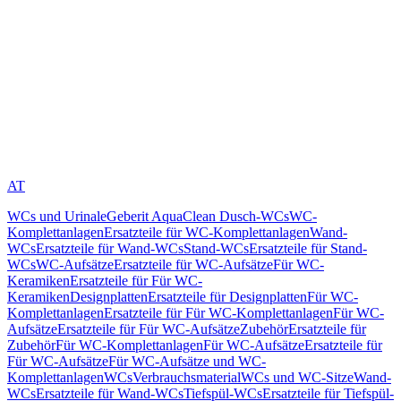
AT
WCs und Urinale
Geberit AquaClean Dusch-WCs
WC-
Komplettanlagen
Ersatzteile für WC-Komplettanlagen
Wand-
WCs
Ersatzteile für Wand-WCs
Stand-WCs
Ersatzteile für Stand-
WCs
WC-Aufsätze
Ersatzteile für WC-Aufsätze
Für WC-
Keramiken
Ersatzteile für Für WC-
Keramiken
Designplatten
Ersatzteile für Designplatten
Für WC-
Komplettanlagen
Ersatzteile für Für WC-Komplettanlagen
Für WC-
Aufsätze
Ersatzteile für Für WC-Aufsätze
Zubehör
Ersatzteile für
Zubehör
Für WC-Komplettanlagen
Für WC-Aufsätze
Ersatzteile für
Für WC-Aufsätze
Für WC-Aufsätze und WC-
Komplettanlagen
WCs
Verbrauchsmaterial
WCs und WC-Sitze
Wand-
WCs
Ersatzteile für Wand-WCs
Tiefspül-WCs
Ersatzteile für Tiefspül-