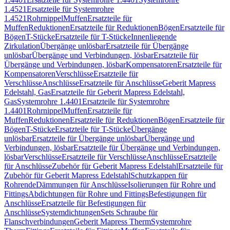
1.4521
Ersatzteile für Systemrohre
1.4521
Rohrnippel
Muffen
Ersatzteile für
Muffen
Reduktionen
Ersatzteile für Reduktionen
Bögen
Ersatzteile für
Bögen
T-Stücke
Ersatzteile für T-Stücke
Innenliegende
Zirkulation
Übergänge unlösbar
Ersatzteile für Übergänge
unlösbar
Übergänge und Verbindungen, lösbar
Ersatzteile für
Übergänge und Verbindungen, lösbar
Kompensatoren
Ersatzteile für
Kompensatoren
Verschlüsse
Ersatzteile für
Verschlüsse
Anschlüsse
Ersatzteile für Anschlüsse
Geberit Mapress
Edelstahl, Gas
Ersatzteile für Geberit Mapress Edelstahl,
Gas
Systemrohre 1.4401
Ersatzteile für Systemrohre
1.4401
Rohrnippel
Muffen
Ersatzteile für
Muffen
Reduktionen
Ersatzteile für Reduktionen
Bögen
Ersatzteile für
Bögen
T-Stücke
Ersatzteile für T-Stücke
Übergänge
unlösbar
Ersatzteile für Übergänge unlösbar
Übergänge und
Verbindungen, lösbar
Ersatzteile für Übergänge und Verbindungen,
lösbar
Verschlüsse
Ersatzteile für Verschlüsse
Anschlüsse
Ersatzteile
für Anschlüsse
Zubehör für Geberit Mapress Edelstahl
Ersatzteile für
Zubehör für Geberit Mapress Edelstahl
Schutzkappen für
Rohrende
Dämmungen für Anschlüsse
Isolierungen für Rohre und
Fittings
Abdichtungen für Rohre und Fittings
Befestigungen für
Anschlüsse
Ersatzteile für Befestigungen für
Anschlüsse
Systemdichtungen
Sets Schraube für
Flanschverbindungen
Geberit Mapress Therm
Systemrohre