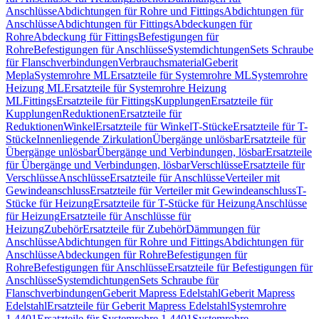
Anschlüsse
Abdichtungen für Rohre und Fittings
Abdichtungen für
Anschlüsse
Abdichtungen für Fittings
Abdeckungen für
Rohre
Abdeckung für Fittings
Befestigungen für
Rohre
Befestigungen für Anschlüsse
Systemdichtungen
Sets Schraube
für Flanschverbindungen
Verbrauchsmaterial
Geberit
Mepla
Systemrohre ML
Ersatzteile für Systemrohre ML
Systemrohre
Heizung ML
Ersatzteile für Systemrohre Heizung
ML
Fittings
Ersatzteile für Fittings
Kupplungen
Ersatzteile für
Kupplungen
Reduktionen
Ersatzteile für
Reduktionen
Winkel
Ersatzteile für Winkel
T-Stücke
Ersatzteile für T-
Stücke
Innenliegende Zirkulation
Übergänge unlösbar
Ersatzteile für
Übergänge unlösbar
Übergänge und Verbindungen, lösbar
Ersatzteile
für Übergänge und Verbindungen, lösbar
Verschlüsse
Ersatzteile für
Verschlüsse
Anschlüsse
Ersatzteile für Anschlüsse
Verteiler mit
Gewindeanschluss
Ersatzteile für Verteiler mit Gewindeanschluss
T-
Stücke für Heizung
Ersatzteile für T-Stücke für Heizung
Anschlüsse
für Heizung
Ersatzteile für Anschlüsse für
Heizung
Zubehör
Ersatzteile für Zubehör
Dämmungen für
Anschlüsse
Abdichtungen für Rohre und Fittings
Abdichtungen für
Anschlüsse
Abdeckungen für Rohre
Befestigungen für
Rohre
Befestigungen für Anschlüsse
Ersatzteile für Befestigungen für
Anschlüsse
Systemdichtungen
Sets Schraube für
Flanschverbindungen
Geberit Mapress Edelstahl
Geberit Mapress
Edelstahl
Ersatzteile für Geberit Mapress Edelstahl
Systemrohre
1.4401
Ersatzteile für Systemrohre 1.4401
Systemrohre