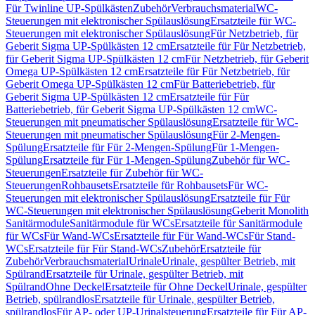
Für Twinline UP-Spülkästen
Zubehör
Verbrauchsmaterial
WC-
Steuerungen mit elektronischer Spülauslösung
Ersatzteile für WC-
Steuerungen mit elektronischer Spülauslösung
Für Netzbetrieb, für
Geberit Sigma UP-Spülkästen 12 cm
Ersatzteile für Für Netzbetrieb,
für Geberit Sigma UP-Spülkästen 12 cm
Für Netzbetrieb, für Geberit
Omega UP-Spülkästen 12 cm
Ersatzteile für Für Netzbetrieb, für
Geberit Omega UP-Spülkästen 12 cm
Für Batteriebetrieb, für
Geberit Sigma UP-Spülkästen 12 cm
Ersatzteile für Für
Batteriebetrieb, für Geberit Sigma UP-Spülkästen 12 cm
WC-
Steuerungen mit pneumatischer Spülauslösung
Ersatzteile für WC-
Steuerungen mit pneumatischer Spülauslösung
Für 2-Mengen-
Spülung
Ersatzteile für Für 2-Mengen-Spülung
Für 1-Mengen-
Spülung
Ersatzteile für Für 1-Mengen-Spülung
Zubehör für WC-
Steuerungen
Ersatzteile für Zubehör für WC-
Steuerungen
Rohbausets
Ersatzteile für Rohbausets
Für WC-
Steuerungen mit elektronischer Spülauslösung
Ersatzteile für Für
WC-Steuerungen mit elektronischer Spülauslösung
Geberit Monolith
Sanitärmodule
Sanitärmodule für WCs
Ersatzteile für Sanitärmodule
für WCs
Für Wand-WCs
Ersatzteile für Für Wand-WCs
Für Stand-
WCs
Ersatzteile für Für Stand-WCs
Zubehör
Ersatzteile für
Zubehör
Verbrauchsmaterial
Urinale
Urinale, gespülter Betrieb, mit
Spülrand
Ersatzteile für Urinale, gespülter Betrieb, mit
Spülrand
Ohne Deckel
Ersatzteile für Ohne Deckel
Urinale, gespülter
Betrieb, spülrandlos
Ersatzteile für Urinale, gespülter Betrieb,
spülrandlos
Für AP- oder UP-Urinalsteuerung
Ersatzteile für Für AP-