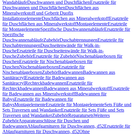
Wandabläufe
Duschwannen und Duschflächen
Ersatzteile für
Duschwannen und Duschflächen
Duschflächen aus
Mineralwerkstoff und Geberit Duofix
Installationselemente
Duschflächen aus Mineralwerkstoff
Ersatzteile
für Duschflächen aus Mineralwerkstoff
Montagelemente
Ersatzteile
für Montagelemente
Spezifische Duschwannenabläufe
Ersatzteile für
Spezifische
Duschwannenabläufe
Zubehör
Duschabtrennungen
Ersatzteile für
Duschabtrennungen
Duschseitenwände für Walk-in-
Dusche
Ersatzteile für Duschseitenwände für Walk-in-
Dusche
Zubehör
Ersatzteile für Zubehör
Nischenablageboxen für
Duschen
Ersatzteile für Nischenablageboxen für
Duschen
Nischenablageboxen
Ersatzteile für
Nischenablageboxen
Zubehör
Badewannen
Badewannen aus
Sanitäracryl
Ersatzteile für Badewannen aus
Sanitäracryl
Rechteckbadewannen
Ersatzteile für
Rechteckbadewannen
Badewannen aus Mineralwerkstoff
Ersatzteile
für Badewannen aus Mineralwerkstoff
Badewannen für
Babys
Ersatzteile für Badewannen für
Babys
Montagelemente
Ersatzteile für Montagelemente
Sets Füße und
Sets Traversen und Wandanker
Ersatzteile für Sets Füße und Sets
Traversen und Wandanker
Zubehör
Reparatursets
Weiteres
Zubehör
Apparateanschlüsse für Duschen und
Badewannen
Ablaufgarnituren für Duschwannen, d52
Ersatzteile für
Ablaufgarnituren für Duschwannen, d52
Ohne