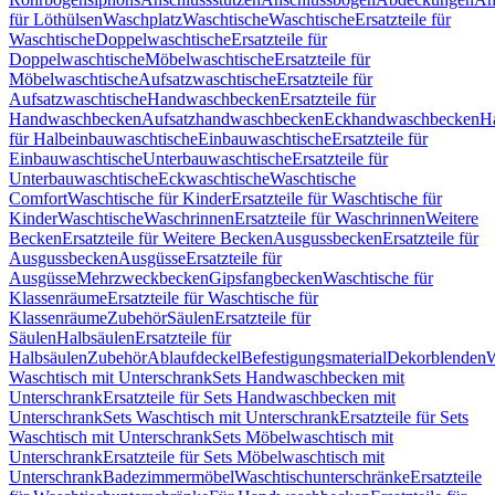
für Löthülsen
Waschplatz
Waschtische
Waschtische
Ersatzteile für
Waschtische
Doppelwaschtische
Ersatzteile für
Doppelwaschtische
Möbelwaschtische
Ersatzteile für
Möbelwaschtische
Aufsatzwaschtische
Ersatzteile für
Aufsatzwaschtische
Handwaschbecken
Ersatzteile für
Handwaschbecken
Aufsatzhandwaschbecken
Eckhandwaschbecken
H
für Halbeinbauwaschtische
Einbauwaschtische
Ersatzteile für
Einbauwaschtische
Unterbauwaschtische
Ersatzteile für
Unterbauwaschtische
Eckwaschtische
Waschtische
Comfort
Waschtische für Kinder
Ersatzteile für Waschtische für
Kinder
Waschtische
Waschrinnen
Ersatzteile für Waschrinnen
Weitere
Becken
Ersatzteile für Weitere Becken
Ausgussbecken
Ersatzteile für
Ausgussbecken
Ausgüsse
Ersatzteile für
Ausgüsse
Mehrzweckbecken
Gipsfangbecken
Waschtische für
Klassenräume
Ersatzteile für Waschtische für
Klassenräume
Zubehör
Säulen
Ersatzteile für
Säulen
Halbsäulen
Ersatzteile für
Halbsäulen
Zubehör
Ablaufdeckel
Befestigungsmaterial
Dekorblenden
W
Waschtisch mit Unterschrank
Sets Handwaschbecken mit
Unterschrank
Ersatzteile für Sets Handwaschbecken mit
Unterschrank
Sets Waschtisch mit Unterschrank
Ersatzteile für Sets
Waschtisch mit Unterschrank
Sets Möbelwaschtisch mit
Unterschrank
Ersatzteile für Sets Möbelwaschtisch mit
Unterschrank
Badezimmermöbel
Waschtischunterschränke
Ersatzteile