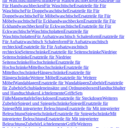
für Waschtischunterschränke
Für Handwaschbecken
Ersatzteile für
Für Handwaschbecken
Für Waschtische
Ersatzteile für Für
Waschtische
Für Doppelwaschtische
Ersatzteile für Für
Doppelwaschtische
Für Möbelwaschtische
Ersatzteile für Für
Möbelwaschtische
Für Eckhandwaschbecken
Ersatzteile für Für
Eckhandwaschbecken
Für Eckwaschtische
Ersatzteile für Für
Eckwaschtische
Waschtischplatten
Ersatzteile für
Waschtischplatten
Für Aufsatzwaschtisch Schalenform
Ersatzteile für
Für Aufsatzwaschtisch Schalenform
Für Aufsatzwaschtisch
rechteckig
Ersatzteile für Für Aufsatzwaschtisch
rechteckig
Seitenschränke
Ersatzteile für Seitenschränke
Niedrige
Seitenschränke
Ersatzteile für Niedrige
Seitenschränke
Hochschränke
Ersatzteile für
Hochschränke
Mittelhochschränke
Ersatzteile für
Mittelhochschränke
Hängeschränke
Ersatzteile für
Hängeschränke
Weitere Möbel
Ersatzteile für Weitere
Möbel
Wandablagen
Ersatzteile für Wandablagen
Zubehör
Ersatzteile
für Zubehör
Schubladeneinsätze und Ordnungsboxen
Handtuchhalter
und Handtuchhaken
Lichtelemente
Griffe
Sets
Füße
Magnettafeln
Steckdosen
Ersatzteile für Steckdosen
Weiteres
Zubehör
Spiegel und Spiegelschränke
Spiegel
Ersatzteile für
Spiegel
Mit integrierter Beleuchtung
Ersatzteile für Mit integrierter
Beleuchtung
Spiegelschränke
Ersatzteile für Spiegelschränke
Mit
integrierter Beleuchtung
Ersatzteile für Mit integrierter
Beleuchtung
Zubehör
Lichtelemente
Griffe
Weiteres