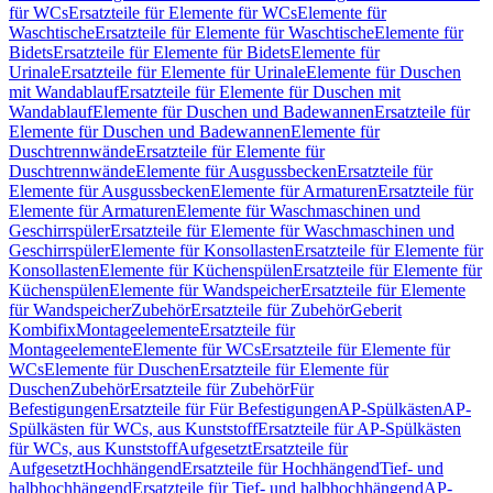
für WCs
Ersatzteile für Elemente für WCs
Elemente für
Waschtische
Ersatzteile für Elemente für Waschtische
Elemente für
Bidets
Ersatzteile für Elemente für Bidets
Elemente für
Urinale
Ersatzteile für Elemente für Urinale
Elemente für Duschen
mit Wandablauf
Ersatzteile für Elemente für Duschen mit
Wandablauf
Elemente für Duschen und Badewannen
Ersatzteile für
Elemente für Duschen und Badewannen
Elemente für
Duschtrennwände
Ersatzteile für Elemente für
Duschtrennwände
Elemente für Ausgussbecken
Ersatzteile für
Elemente für Ausgussbecken
Elemente für Armaturen
Ersatzteile für
Elemente für Armaturen
Elemente für Waschmaschinen und
Geschirrspüler
Ersatzteile für Elemente für Waschmaschinen und
Geschirrspüler
Elemente für Konsollasten
Ersatzteile für Elemente für
Konsollasten
Elemente für Küchenspülen
Ersatzteile für Elemente für
Küchenspülen
Elemente für Wandspeicher
Ersatzteile für Elemente
für Wandspeicher
Zubehör
Ersatzteile für Zubehör
Geberit
Kombifix
Montageelemente
Ersatzteile für
Montageelemente
Elemente für WCs
Ersatzteile für Elemente für
WCs
Elemente für Duschen
Ersatzteile für Elemente für
Duschen
Zubehör
Ersatzteile für Zubehör
Für
Befestigungen
Ersatzteile für Für Befestigungen
AP-Spülkästen
AP-
Spülkästen für WCs, aus Kunststoff
Ersatzteile für AP-Spülkästen
für WCs, aus Kunststoff
Aufgesetzt
Ersatzteile für
Aufgesetzt
Hochhängend
Ersatzteile für Hochhängend
Tief- und
halbhochhängend
Ersatzteile für Tief- und halbhochhängend
AP-