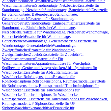
Zubehör
Steckdosen
Armaturen
Waschtischarmaturen
Ersatzteile für
Waschtischarmaturen
Standmontage, Netzbetrieb
Ersatzteile für
Standmontage, Netzbetrieb
Standmontage, Batteriebetrieb
Ersatzteile
für Standmontage, Batteriebetrieb
Standmontage,
Generatorbetrieb
Ersatzteile für Standmontage,
Generatorbetrieb
Standmontage, Einhebelmischer
Ersatzteile für
Standmontage, Einhebelmischer
Wandmontage,
Netzbetrieb
Ersatzteile für Wandmontage, Netzbetrieb
Wandmontage,
Batteriebetrieb
Ersatzteile für Wandmontage,
Batteriebetrieb
Wandmontage, Generatorbetrieb
Ersatzteile für
Wandmontage, Generatorbetrieb
Wandmontage,
Zweigriffmischer
Ersatzteile für Wandmontage,
Zweigriffmischer
Zubehör
Ersatzteile für Zubehör
Für
Waschtischarmaturen
Ersatzteile für Für
Waschtischarmaturen
Apparateanschlüsse für Waschplatz,
Spülbecken, Geräte und Ausgussbecken
Ablaufgarnituren für
Waschbecken
Ersatzteile für Ablaufgarnituren für
Waschbecken
Rohrbogensiphons
Ersatzteile für
Rohrbogensiphons
Rohrbogensiphons, Raumsparmodell
Ersatzteile
für Rohrbogensiphons, Raumsparmodell
Tauchrohrsiphons für
Waschbecken
Ersatzteile für Tauchrohrsiphons für
Waschbecken
Tauchrohrsiphons für Waschbecken,
Raumsparmodell
Ersatzteile für Tauchrohrsiphons für Waschbecken,
Raumsparmodell
UP-Siphons
Ersatzteile für UP-
Siphons
Waschbeckenanschlüsse
Ersatzteile für