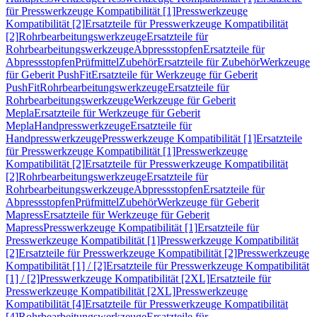
für Presswerkzeuge Kompatibilität [1]
Presswerkzeuge
Kompatibilität [2]
Ersatzteile für Presswerkzeuge Kompatibilität
[2]
Rohrbearbeitungswerkzeuge
Ersatzteile für
Rohrbearbeitungswerkzeuge
Abpressstopfen
Ersatzteile für
Abpressstopfen
Prüfmittel
Zubehör
Ersatzteile für Zubehör
Werkzeuge
für Geberit PushFit
Ersatzteile für Werkzeuge für Geberit
PushFit
Rohrbearbeitungswerkzeuge
Ersatzteile für
Rohrbearbeitungswerkzeuge
Werkzeuge für Geberit
Mepla
Ersatzteile für Werkzeuge für Geberit
Mepla
Handpresswerkzeuge
Ersatzteile für
Handpresswerkzeuge
Presswerkzeuge Kompatibilität [1]
Ersatzteile
für Presswerkzeuge Kompatibilität [1]
Presswerkzeuge
Kompatibilität [2]
Ersatzteile für Presswerkzeuge Kompatibilität
[2]
Rohrbearbeitungswerkzeuge
Ersatzteile für
Rohrbearbeitungswerkzeuge
Abpressstopfen
Ersatzteile für
Abpressstopfen
Prüfmittel
Zubehör
Werkzeuge für Geberit
Mapress
Ersatzteile für Werkzeuge für Geberit
Mapress
Presswerkzeuge Kompatibilität [1]
Ersatzteile für
Presswerkzeuge Kompatibilität [1]
Presswerkzeuge Kompatibilität
[2]
Ersatzteile für Presswerkzeuge Kompatibilität [2]
Presswerkzeuge
Kompatibilität [1] / [2]
Ersatzteile für Presswerkzeuge Kompatibilität
[1] / [2]
Presswerkzeuge Kompatibilität [2XL]
Ersatzteile für
Presswerkzeuge Kompatibilität [2XL]
Presswerkzeuge
Kompatibilität [4]
Ersatzteile für Presswerkzeuge Kompatibilität
[4]
Rohrbearbeitungswerkzeuge
Ersatzteile für