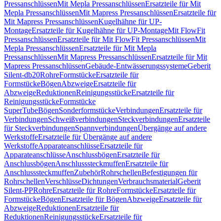
Pressanschlüssen
Mit Mepla Pressanschlüssen
Ersatzteile für Mit
Mepla Pressanschlüssen
Mit Mapress Pressanschlüssen
Ersatzteile für
Mit Mapress Pressanschlüssen
Kugelhähne für UP-
Montage
Ersatzteile für Kugelhähne für UP-Montage
Mit FlowFit
Pressanschlüssen
Ersatzteile für Mit FlowFit Pressanschlüssen
Mit
Mepla Pressanschlüssen
Ersatzteile für Mit Mepla
Pressanschlüssen
Mit Mapress Pressanschlüssen
Ersatzteile für Mit
Mapress Pressanschlüssen
Gebäude-Entwässerungssysteme
Geberit
Silent-db20
Rohre
Formstücke
Ersatzteile für
Formstücke
Bögen
Abzweige
Ersatzteile für
Abzweige
Reduktionen
Reinigungsstücke
Ersatzteile für
Reinigungsstücke
Formstücke
SuperTube
Bögen
Sonderformstücke
Verbindungen
Ersatzteile für
Verbindungen
Schweißverbindungen
Steckverbindungen
Ersatzteile
für Steckverbindungen
Spannverbindungen
Übergänge auf andere
Werkstoffe
Ersatzteile für Übergänge auf andere
Werkstoffe
Apparateanschlüsse
Ersatzteile für
Apparateanschlüsse
Anschlussbögen
Ersatzteile für
Anschlussbögen
Anschlusssteckmuffen
Ersatzteile für
Anschlusssteckmuffen
Zubehör
Rohrschellen
Befestigungen für
Rohrschellen
Verschlüsse
Dichtungen
Verbrauchsmaterial
Geberit
Silent-PP
Rohre
Ersatzteile für Rohre
Formstücke
Ersatzteile für
Formstücke
Bögen
Ersatzteile für Bögen
Abzweige
Ersatzteile für
Abzweige
Reduktionen
Ersatzteile für
Reduktionen
Reinigungsstücke
Ersatzteile für