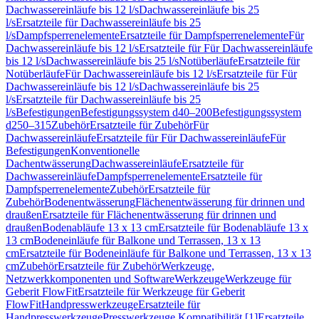
Dachwassereinläufe bis 12 l/s
Dachwassereinläufe bis 25
l/s
Ersatzteile für Dachwassereinläufe bis 25
l/s
Dampfsperrenelemente
Ersatzteile für Dampfsperrenelemente
Für
Dachwassereinläufe bis 12 l/s
Ersatzteile für Für Dachwassereinläufe
bis 12 l/s
Dachwassereinläufe bis 25 l/s
Notüberläufe
Ersatzteile für
Notüberläufe
Für Dachwassereinläufe bis 12 l/s
Ersatzteile für Für
Dachwassereinläufe bis 12 l/s
Dachwassereinläufe bis 25
l/s
Ersatzteile für Dachwassereinläufe bis 25
l/s
Befestigungen
Befestigungssystem d40–200
Befestigungssystem
d250–315
Zubehör
Ersatzteile für Zubehör
Für
Dachwassereinläufe
Ersatzteile für Für Dachwassereinläufe
Für
Befestigungen
Konventionelle
Dachentwässerung
Dachwassereinläufe
Ersatzteile für
Dachwassereinläufe
Dampfsperrenelemente
Ersatzteile für
Dampfsperrenelemente
Zubehör
Ersatzteile für
Zubehör
Bodenentwässerung
Flächenentwässerung für drinnen und
draußen
Ersatzteile für Flächenentwässerung für drinnen und
draußen
Bodenabläufe 13 x 13 cm
Ersatzteile für Bodenabläufe 13 x
13 cm
Bodeneinläufe für Balkone und Terrassen, 13 x 13
cm
Ersatzteile für Bodeneinläufe für Balkone und Terrassen, 13 x 13
cm
Zubehör
Ersatzteile für Zubehör
Werkzeuge,
Netzwerkkomponenten und Software
Werkzeuge
Werkzeuge für
Geberit FlowFit
Ersatzteile für Werkzeuge für Geberit
FlowFit
Handpresswerkzeuge
Ersatzteile für
Handpresswerkzeuge
Presswerkzeuge Kompatibilität [1]
Ersatzteile