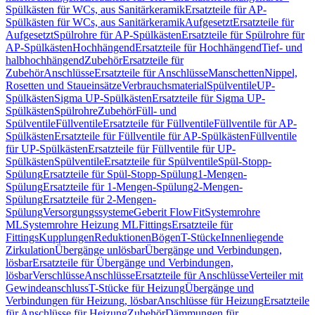
Spülkästen für WCs, aus Sanitärkeramik
Ersatzteile für AP-
Spülkästen für WCs, aus Sanitärkeramik
Aufgesetzt
Ersatzteile für
Aufgesetzt
Spülrohre für AP-Spülkästen
Ersatzteile für Spülrohre für
AP-Spülkästen
Hochhängend
Ersatzteile für Hochhängend
Tief- und
halbhochhängend
Zubehör
Ersatzteile für
Zubehör
Anschlüsse
Ersatzteile für Anschlüsse
Manschetten
Nippel,
Rosetten und Staueinsätze
Verbrauchsmaterial
Spülventile
UP-
Spülkästen
Sigma UP-Spülkästen
Ersatzteile für Sigma UP-
Spülkästen
Spülrohre
Zubehör
Füll- und
Spülventile
Füllventile
Ersatzteile für Füllventile
Füllventile für AP-
Spülkästen
Ersatzteile für Füllventile für AP-Spülkästen
Füllventile
für UP-Spülkästen
Ersatzteile für Füllventile für UP-
Spülkästen
Spülventile
Ersatzteile für Spülventile
Spül-Stopp-
Spülung
Ersatzteile für Spül-Stopp-Spülung
1-Mengen-
Spülung
Ersatzteile für 1-Mengen-Spülung
2-Mengen-
Spülung
Ersatzteile für 2-Mengen-
Spülung
Versorgungssysteme
Geberit FlowFit
Systemrohre
ML
Systemrohre Heizung ML
Fittings
Ersatzteile für
Fittings
Kupplungen
Reduktionen
Bögen
T-Stücke
Innenliegende
Zirkulation
Übergänge unlösbar
Übergänge und Verbindungen,
lösbar
Ersatzteile für Übergänge und Verbindungen,
lösbar
Verschlüsse
Anschlüsse
Ersatzteile für Anschlüsse
Verteiler mit
Gewindeanschluss
T-Stücke für Heizung
Übergänge und
Verbindungen für Heizung, lösbar
Anschlüsse für Heizung
Ersatzteile
für Anschlüsse für Heizung
Zubehör
Dämmungen für