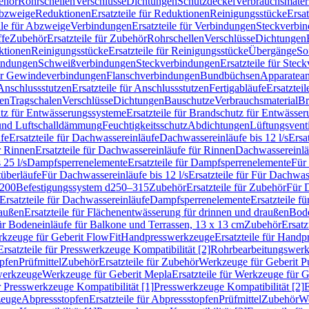
ehör
Rohrschellen
Verschlüsse
Dichtungen
Schutzdeckel
Verbrauchsmater
Abzweige
Reduktionen
Ersatzteile für Reduktionen
Reinigungsstücke
Ersat
ile für Abzweige
Verbindungen
Ersatzteile für Verbindungen
Steckverbi
ffe
Zubehör
Ersatzteile für Zubehör
Rohrschellen
Verschlüsse
Dichtungen
ktionen
Reinigungsstücke
Ersatzteile für Reinigungsstücke
Übergänge
So
bindungen
Schweißverbindungen
Steckverbindungen
Ersatzteile für Ste
für Gewindeverbindungen
Flanschverbindungen
Bundbüchsen
Apparatean
Anschlussstutzen
Ersatzteile für Anschlussstutzen
Fertigabläufe
Ersatzteil
len
Tragschalen
Verschlüsse
Dichtungen
Bauschutze
Verbrauchsmaterial
Br
tz für Entwässerungssysteme
Ersatzteile für Brandschutz für Entwässe
und Luftschalldämmung
Feuchtigkeitsschutz
Abdichtungen
Lüftungsvent
fe
Ersatzteile für Dachwassereinläufe
Dachwassereinläufe bis 12 l/s
Ersa
r Rinnen
Ersatzteile für Dachwassereinläufe für Rinnen
Dachwassereinläu
 25 l/s
Dampfsperrenelemente
Ersatzteile für Dampfsperrenelemente
Für 
tüberläufe
Für Dachwassereinläufe bis 12 l/s
Ersatzteile für Für Dachwass
–200
Befestigungssystem d250–315
Zubehör
Ersatzteile für Zubehör
Für 
Ersatzteile für Dachwassereinläufe
Dampfsperrenelemente
Ersatzteile 
raußen
Ersatzteile für Flächenentwässerung für drinnen und draußen
Bode
für Bodeneinläufe für Balkone und Terrassen, 13 x 13 cm
Zubehör
Ersatz
erkzeuge für Geberit FlowFit
Handpresswerkzeuge
Ersatzteile für Hand
Ersatzteile für Presswerkzeuge Kompatibilität [2]
Rohrbearbeitungswer
opfen
Prüfmittel
Zubehör
Ersatzteile für Zubehör
Werkzeuge für Geberit P
swerkzeuge
Werkzeuge für Geberit Mepla
Ersatzteile für Werkzeuge für 
ür Presswerkzeuge Kompatibilität [1]
Presswerkzeuge Kompatibilität [2]
E
zeuge
Abpressstopfen
Ersatzteile für Abpressstopfen
Prüfmittel
Zubehör
We