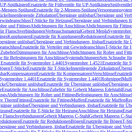
r UP-Spülkästen
Ersatzteile für Füllventile für UP-Spülkästen
Spülventile
-Mengen-Spülung
Ersatzteile für 2-Mengen-Spülung
Versorgungssyste
ücke
Innenliegende Zirkulation
Übergänge unlösbar
Übergänge und Verb
Gewindeanschluss
T-Stücke für Heizung
Übergänge und Verbindungen fü
hre und Fittings
Abdichtungen für Anschlüsse
Abdichtungen für Fitting
für Flanschverbindungen
Verbrauchsmaterial
Geberit Mepla
Systemrohr
tings
Kupplungen
Ersatzteile für Kupplungen
Reduktionen
Ersatzteile fü
Übergänge unlösbar
Übergänge und Verbindungen, lösbar
Ersatzteile fü
deanschluss
Ersatzteile für Verteiler mit Gewindeanschluss
T-Stücke für 
r Zubehör
Dämmungen für Anschlüsse
Abdichtungen für Rohre und Fitti
ile für Befestigungen für Anschlüsse
Systemdichtungen
Sets Schraube fü
1
Ersatzteile für Systemrohre 1.4401
Systemrohre 1.4521
Ersatzteile für
 Bögen
T-Stücke
Ersatzteile für T-Stücke
Innenliegende Zirkulation
Übergä
sbar
Kompensatoren
Ersatzteile für Kompensatoren
Verschlüsse
Ersatztei
Systemrohre 1.4401
Ersatzteile für Systemrohre 1.4401
Rohrnippel
Muff
ücke
Übergänge unlösbar
Ersatzteile für Übergänge unlösbar
Übergänge u
e
Ersatzteile für Anschlüsse
Zubehör für Geberit Mapress Edelstahl
Ersat
ings
Abdichtungen für Rohre und Fittings
Befestigungen für Anschlüsse
re Therm
Fittings
Ersatzteile für Fittings
Muffen
Ersatzteile für Muffen
Re
ergänge unlösbar
Übergänge und Verbindungen, lösbar
Ersatzteile für Ü
eizung
Ersatzteile für T-Stücke für Heizung
Anschlüsse für Heizung
Ersat
ür Flanschverbindungen
Geberit Mapress C-Stahl
Geberit Mapress C-Sta
eduktionen
Ersatzteile für Reduktionen
Bögen
Ersatzteile für Bögen
T-St
ergänge und Verbindungen, lösbar
Ersatzteile für Übergänge und Verb
eizung
Ersatzteile für T-Stücke für Heizung
Anschlüsse für Heizung
Ersat