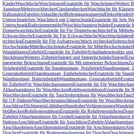
Kinder
Waschtische
Waschrinnen
Ersatzteile für Waschrinnen
Weitere 
Ausgüsse
Mehrzweckbecken
Gipsfangbecken
Waschtische für Klasse
Halbsäulen
Zubehör
Ablaufdeckel
Befestigungsmaterial
Dekorblenden
W
Unterschrank
Sets Waschtisch mit Unterschrank
Ersatzteile für Sets W
Unterschrank
Badezimmermöbel
Waschtischunterschränke
Ersatzteile 
Doppelwaschtische
Ersatzteile für Für Doppelwaschtische
Für Möbelw
Eckwaschtische
Ersatzteile für Für Eckwaschtische
Waschtischplatten
E
rechteckig
Ersatzteile für Für Aufsatzwaschtisch rechteckig
Seitenschr
Hochschränke
Mittelhochschränke
Ersatzteile für Mittelhochschränke
H
Wandablagen
Zubehör
Ersatzteile für Zubehör
Schubladeneinsätze un
Steckdosen
Weiteres Zubehör
Spiegel und Spiegelschränke
Spiegel
Ersa
integrierter Beleuchtung
Ersatzteile für Mit integrierter Beleuchtung
Zu
Netzbetrieb
Ersatzteile für Standmontage, Netzbetrieb
Standmontage, Ba
Generatorbetrieb
Standmontage, Einhebelmischer
Ersatzteile für Stan
Wandmontage, Batteriebetrieb
Wandmontage, Generatorbetrieb
Ersatz
für Zubehör
Für Waschtischarmaturen
Ersatzteile für Für Waschtischa
Ablaufgarnituren für Waschbecken
Rohrbogensiphons
Ersatzteile für
Waschbecken
Ersatzteile für Tauchrohrsiphons für Waschbecken
Tauch
für UP-Siphons
Waschbeckenanschlüsse
Ersatzteile für Waschbeckena
Anschlüsse
Dichtungen
Löthülsen
Standrohre
Verlängerungen
Wandeinb
Spülbecken
Rohrbogensiphons
Ersatzteile für Rohrbogensiphons
Dopp
Zubehör
Ablaufgarnituren für Geräte
Ersatzteile für Ablaufgarnituren 
Siphons
Anschlüsse
Ersatzteile für Anschlüsse
Zubehör
Ablaufgarnitur
Anschlussbögen
Anschlussstutzen
Ersatzteile für Anschlussstutzen
Abla
Duschen
Ersatzteile für Bodenentwässerung für Duschen
Duschrinnen