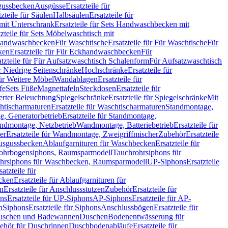
sgussbecken
Ausgüsse
Ersatzteile für
tzteile für Säulen
Halbsäulen
Ersatzteile für
mit Unterschrank
Ersatzteile für Sets Handwaschbecken mit
tzteile für Sets Möbelwaschtisch mit
 Handwaschbecken
Für Waschtische
Ersatzteile für Für Waschtische
Für
ken
Ersatzteile für Für Eckhandwaschbecken
Für
atzteile für Für Aufsatzwaschtisch Schalenform
Für Aufsatzwaschtisch
ür Niedrige Seitenschränke
Hochschränke
Ersatzteile für
für Weitere Möbel
Wandablagen
Ersatzteile für
fe
Sets Füße
Magnettafeln
Steckdosen
Ersatzteile für
ierter Beleuchtung
Spiegelschränke
Ersatzteile für Spiegelschränke
Mit
htischarmaturen
Ersatzteile für Waschtischarmaturen
Standmontage,
, Generatorbetrieb
Ersatzteile für Standmontage,
andmontage, Netzbetrieb
Wandmontage, Batteriebetrieb
Ersatzteile für
er
Ersatzteile für Wandmontage, Zweigriffmischer
Zubehör
Ersatzteile
Ausgussbecken
Ablaufgarnituren für Waschbecken
Ersatzteile für
 Rohrbogensiphons, Raumsparmodell
Tauchrohrsiphons für
rohrsiphons für Waschbecken, Raumsparmodell
UP-Siphons
Ersatzteile
satzteile für
ecken
Ersatzteile für Ablaufgarnituren für
en
Ersatzteile für Anschlussstutzen
Zubehör
Ersatzteile für
ns
Ersatzteile für UP-Siphons
AP-Siphons
Ersatzteile für AP-
n
Siphons
Ersatzteile für Siphons
Anschlussbögen
Ersatzteile für
uschen und Badewannen
Duschen
Bodenentwässerung für
behör für Duschrinnen
Duschbodenabläufe
Ersatzteile für