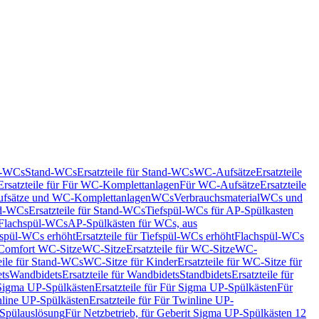
nd-WCs
Stand-WCs
Ersatzteile für Stand-WCs
WC-Aufsätze
Ersatzteile
Ersatzteile für Für WC-Komplettanlagen
Für WC-Aufsätze
Ersatzteile
fsätze und WC-Komplettanlagen
WCs
Verbrauchsmaterial
WCs und
d-WCs
Ersatzteile für Stand-WCs
Tiefspül-WCs für AP-Spülkasten
r Flachspül-WCs
AP-Spülkästen für WCs, aus
fspül-WCs erhöht
Ersatzteile für Tiefspül-WCs erhöht
Flachspül-WCs
r Comfort WC-Sitze
WC-Sitze
Ersatzteile für WC-Sitze
WC-
eile für Stand-WCs
WC-Sitze für Kinder
Ersatzteile für WC-Sitze für
ts
Wandbidets
Ersatzteile für Wandbidets
Standbidets
Ersatzteile für
Sigma UP-Spülkästen
Ersatzteile für Für Sigma UP-Spülkästen
Für
line UP-Spülkästen
Ersatzteile für Für Twinline UP-
 Spülauslösung
Für Netzbetrieb, für Geberit Sigma UP-Spülkästen 12