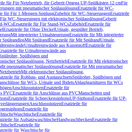
eile für Für Netzbetrieb, für Geberit Omega UP-Spülkästen 12 cm
Für
rungen mit pneumatischer Spülauslösung
Ersatzteile für WC-
ile für Für 1-Mengen-Spülung
Zubehör für WC-Steuerungen
Ersatzteile
ür Für WC-Steuerungen mit elektronischer Spülauslösung
Geberit
nd-WCs
Ersatzteile für Für Stand-WCs
Zubehör
Ersatzteile für
el
Ersatzteile für Ohne Deckel
Urinale, gespülter Betrieb,
uerung
Mit integrierter Urinalsteuerung
Ersatzteile für Mit integrierter
ür Spülrandlos
Mit Spülrand
Ersatzteile für Mit Spülrand
Urinale,
naltrennwände
Urinaltrennwände aus Kunststoff
Ersatzteile für
Ersatzteile für Urinaltrennwände aus
r Spülrohre, Spülbögen und
ronischer Spülauslösung, Netzbetrieb
Ersatzteile für Mit elektronischer
Mit pneumatischer Spülauslösung
Ersatzteile für Mit pneumatischer
 Netzbetrieb
Mit elektronischer Spülauslösung,
atzteile für Rohbau- und Austauschsets
Spülrohre, Spülbögen und
anschlüsse für WCs, Urinale und Bidets
Ablaufgarnituren für WCs
ssbögen
Anschlussstutzen
Ersatzteile für
us PVC
Ersatzteile für Anschlüsse aus PVC
Manschetten und
hons
Ersatzteile für Schneckensiphons
UP-Siphons
Ersatzteile für UP-
enverlängerungen
Anschlussstutzen
Ersatzteile für
ogensiphons
Ersatzteile für
htische
Waschtische
Ersatzteile für
atzteile für Aufsatzwaschtische
Handwaschbecken
Ersatzteile für
htische
Ersatzteile für
atzteile für Waschtische für