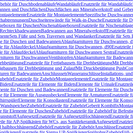
Zubehör für Duschbodenabläufe
Wandabläufe
Ersatzteile für Wandabläufe
wannen und Duschflächen
Duschflächen aus Mineralwerkstoff und Geberi
ntagelemente
Ersatzteile für Montagelemente
Spezifische Duschwanne
schabtrennungen
Duschseitenwände für Walk-in-Dusche
Ersatzteile für
lageboxen für Duschen
Nischenablageboxen
Ersatzteile für Nischenabla
ür Rechteckbadewannen
Badewannen aus Mineralwerkstoff
Ersatzteile f
mente
Sets Füße und Sets Traversen und Wandanker
Ersatzteile für Set
se für Duschen und Badewannen
Ablaufgarnituren für Duschwannen, 
ile für Ablaufdeckel
Ablaufgarnituren für Duschwannen, d90
Ersatzteil
ile für Ablaufdeckel
Ablaufgarnituren für Duschwannen Sestra
Ersatztei
rnituren für Duschwannen
Ventilstopfen
Ablaufgarnituren für Badewann
rehbetätigung
Ersatzteile für Fertigbausets für Drehbetätigung
Mit Drehbe
rtigbausets für Drehbetätigung und Zulauf
Mit Druckbetätigung PushCon
ituren für Badewannen
Anschlusssets
Wasseranschlüsse
Installations- un
ubehör
Ersatzteile für Zubehör
Montageelemente
Ersatzteile für Montag
Bidets
Ersatzteile für Elemente für Bidets
Elemente für Urinale
Ersatztei
mente für Duschen und Badewannen
Ersatzteile für Elemente für Dus
ile für Elemente für Ausgussbecken
Elemente für Armaturen
Ersatzteile 
hirrspüler
Elemente für Konsollasten
Ersatzteile für Elemente für Konso
r Wandspeicher
Zubehör
Ersatzteile für Zubehör
Geberit Kombifix
Montag
le für Elemente für Duschen
Zubehör
Ersatzteile für Zubehör
Für Befesti
unststoff
Aufgesetzt
Ersatzteile für Aufgesetzt
Hochhängend
Ersatzteile
eile für AP-Spülkästen für WCs, aus Sanitärkeramik
Aufgesetzt
Ersatztei
nd halbhochhängend
Zubehör
Ersatzteile für Zubehör
Anschlüsse
Ersatztei
pülkästen
Ersatzteile für Sigma UP-Spülkästen
Spülrohre
Zubehör
Füll- 