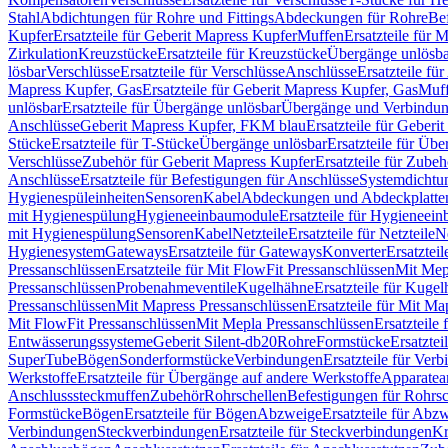
Stahl
Abdichtungen für Rohre und Fittings
Abdeckungen für Rohre
Be
Kupfer
Ersatzteile für Geberit Mapress Kupfer
Muffen
Ersatzteile für 
Zirkulation
Kreuzstücke
Ersatzteile für Kreuzstücke
Übergänge unlösba
lösbar
Verschlüsse
Ersatzteile für Verschlüsse
Anschlüsse
Ersatzteile fü
Mapress Kupfer, Gas
Ersatzteile für Geberit Mapress Kupfer, Gas
Muf
unlösbar
Ersatzteile für Übergänge unlösbar
Übergänge und Verbindun
Anschlüsse
Geberit Mapress Kupfer, FKM blau
Ersatzteile für Geber
Stücke
Ersatzteile für T-Stücke
Übergänge unlösbar
Ersatzteile für Üb
Verschlüsse
Zubehör für Geberit Mapress Kupfer
Ersatzteile für Zube
Anschlüsse
Ersatzteile für Befestigungen für Anschlüsse
Systemdichtu
Hygienespüleinheiten
Sensoren
Kabel
Abdeckungen und Abdeckplatte
mit Hygienespülung
Hygieneeinbaumodule
Ersatzteile für Hygieneei
mit Hygienespülung
Sensoren
Kabel
Netzteile
Ersatzteile für Netzteile
N
Hygienesystem
Gateways
Ersatzteile für Gateways
Konverter
Ersatzteil
Pressanschlüssen
Ersatzteile für Mit FlowFit Pressanschlüssen
Mit Mep
Pressanschlüssen
Probenahmeventile
Kugelhähne
Ersatzteile für Kuge
Pressanschlüssen
Mit Mapress Pressanschlüssen
Ersatzteile für Mit Ma
Mit FlowFit Pressanschlüssen
Mit Mepla Pressanschlüssen
Ersatzteile
Entwässerungssysteme
Geberit Silent-db20
Rohre
Formstücke
Ersatztei
SuperTube
Bögen
Sonderformstücke
Verbindungen
Ersatzteile für Ver
Werkstoffe
Ersatzteile für Übergänge auf andere Werkstoffe
Apparatea
Anschlusssteckmuffen
Zubehör
Rohrschellen
Befestigungen für Rohrsc
Formstücke
Bögen
Ersatzteile für Bögen
Abzweige
Ersatzteile für Abz
Verbindungen
Steckverbindungen
Ersatzteile für Steckverbindungen
Kr