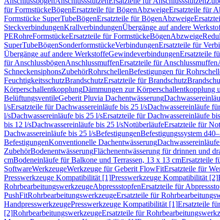
Anschlussbögen
Anschlussstutzen
Ersatzteile für Anschlussstutzen
Zub
für Formstücke
Bögen
Ersatzteile für Bögen
Abzweige
Ersatzteile für 
Formstücke SuperTube
Bögen
Ersatzteile für Bögen
Abzweige
Ersatzte
Steckverbindungen
Krallverbindungen
Übergänge auf andere Werksto
PE
Rohre
Formstücke
Ersatzteile für Formstücke
Bögen
Abzweige
Redu
SuperTube
Bögen
Sonderformstücke
Verbindungen
Ersatzteile für Ver
Übergänge auf andere Werkstoffe
Gewindeverbindungen
Ersatzteile 
für Anschlussbögen
Anschlussmuffen
Ersatzteile für Anschlussmuffen
Schneckensiphons
Zubehör
Rohrschellen
Befestigungen für Rohrschel
Feuchtigkeitsschutz
Brandschutz
Ersatzteile für Brandschutz
Brandschu
Körperschallentkopplung
Dämmungen zur Körperschallentkopplung 
Belüftungsventile
Geberit Pluvia Dachentwässerung
Dachwassereinläu
l/s
Ersatzteile für Dachwassereinläufe bis 25 l/s
Dachwassereinläufe fü
l/s
Dachwassereinläufe bis 25 l/s
Ersatzteile für Dachwassereinläufe bis
bis 12 l/s
Dachwassereinläufe bis 25 l/s
Notüberläufe
Ersatzteile für No
Dachwassereinläufe bis 25 l/s
Befestigungen
Befestigungssystem d40
Befestigungen
Konventionelle Dachentwässerung
Dachwassereinläufe
Zubehör
Bodenentwässerung
Flächenentwässerung für drinnen und d
cm
Bodeneinläufe für Balkone und Terrassen, 13 x 13 cm
Ersatzteile 
Software
Werkzeuge
Werkzeuge für Geberit FlowFit
Ersatzteile für W
Presswerkzeuge Kompatibilität [1]
Presswerkzeuge Kompatibilität [2]
Rohrbearbeitungswerkzeuge
Abpressstopfen
Ersatzteile für Abpressst
PushFit
Rohrbearbeitungswerkzeuge
Ersatzteile für Rohrbearbeitung
Handpresswerkzeuge
Presswerkzeuge Kompatibilität [1]
Ersatzteile f
[2]
Rohrbearbeitungswerkzeuge
Ersatzteile für Rohrbearbeitungswerk