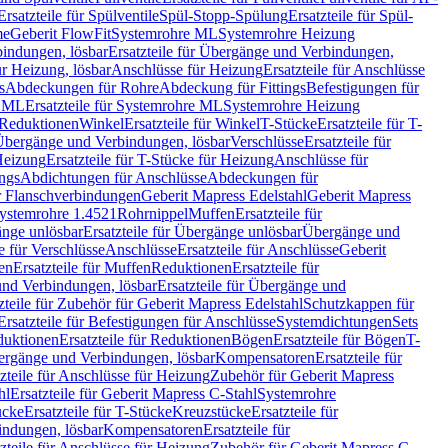
Ersatzteile für Spülventile
Spül-Stopp-Spülung
Ersatzteile für Spül-
me
Geberit FlowFit
Systemrohre ML
Systemrohre Heizung
indungen, lösbar
Ersatzteile für Übergänge und Verbindungen,
r Heizung, lösbar
Anschlüsse für Heizung
Ersatzteile für Anschlüsse
s
Abdeckungen für Rohre
Abdeckung für Fittings
Befestigungen für
e ML
Ersatzteile für Systemrohre ML
Systemrohre Heizung
r Reduktionen
Winkel
Ersatzteile für Winkel
T-Stücke
Ersatzteile für T-
r Übergänge und Verbindungen, lösbar
Verschlüsse
Ersatzteile für
Heizung
Ersatzteile für T-Stücke für Heizung
Anschlüsse für
ngs
Abdichtungen für Anschlüsse
Abdeckungen für
r Flanschverbindungen
Geberit Mapress Edelstahl
Geberit Mapress
 Systemrohre 1.4521
Rohrnippel
Muffen
Ersatzteile für
nge unlösbar
Ersatzteile für Übergänge unlösbar
Übergänge und
le für Verschlüsse
Anschlüsse
Ersatzteile für Anschlüsse
Geberit
en
Ersatzteile für Muffen
Reduktionen
Ersatzteile für
nd Verbindungen, lösbar
Ersatzteile für Übergänge und
zteile für Zubehör für Geberit Mapress Edelstahl
Schutzkappen für
Ersatzteile für Befestigungen für Anschlüsse
Systemdichtungen
Sets
duktionen
Ersatzteile für Reduktionen
Bögen
Ersatzteile für Bögen
T-
bergänge und Verbindungen, lösbar
Kompensatoren
Ersatzteile für
zteile für Anschlüsse für Heizung
Zubehör für Geberit Mapress
hl
Ersatzteile für Geberit Mapress C-Stahl
Systemrohre
ücke
Ersatzteile für T-Stücke
Kreuzstücke
Ersatzteile für
indungen, lösbar
Kompensatoren
Ersatzteile für
zteile für Anschlüsse für Heizung
Zubehör für Geberit Mapress C-