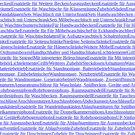
Becken
Ersatzteile für Weitere Becken
Ausgussbecken
Ersatzteile für Au
nräume
Ersatzteile für Waschtische für Klassenräume
Zubehör
Säulen
Ersa
andablagen
Sets Waschtisch mit Unterschrank
Sets Handwaschbecken 
aschtisch mit Unterschrank
Sets Möbelwaschtisch mit Unterschrank
Ersa
für Waschtischunterschränke
Für Handwaschbecken
Ersatzteile für Für
aschtische
Ersatzteile für Für Möbelwaschtische
Für Eckhandwaschbec
rsatzteile für Waschtischplatten
Für Aufsatzwaschtisch Schalenform
Ers
änke
Ersatzteile für Seitenschränke
Niedrige Seitenschränke
Ersatzteile f
ängeschränke
Ersatzteile für Hängeschränke
Weitere Möbel
Ersatzteile 
d Ordnungsboxen
Handtuchhalter und Handtuchhaken
Lichtelemente
Grif
tzteile für Spiegel
Mit integrierter Beleuchtung
Ersatzteile für Mit integr
behör
Lichtelemente
Griffe
Weiteres Zubehör
Steckdosen
Armaturen
Wasc
tteriebetrieb
Ersatzteile für Standmontage, Batteriebetrieb
Standmontage
dmontage, Einhebelmischer
Wandmontage, Netzbetrieb
Ersatzteile für W
teile für Wandmontage, Generatorbetrieb
Wandmontage, Zweigriffmisch
rmaturen
Apparateanschlüsse für Waschplatz, Spülbecken, Geräte und 
 Rohrbogensiphons
Rohrbogensiphons, Raumsparmodell
Ersatzteile für
rohrsiphons für Waschbecken, Raumsparmodell
Ersatzteile für Tauch
nschlüsse
Anschlussstutzen
Anschlussbögen
Abdeckungen
Anschlüsse
Er
aukästen
Ersatzteile für Wandeinbaukästen
Ablaufgarnituren für Spülb
elkammersiphons
Ersatzteile für Doppelkammersiphons
Anschlussstutz
für Geräte
Rohrbogensiphons
Ersatzteile für Rohrbogensiphons
UP-Sipho
en für Ausgussbecken
Ersatzteile für Ablaufgarnituren für Ausgussbecke
ufventile
Ersatzteile für Ablaufventile
Zubehör
Ersatzteile für Zubehör
D
Ersatzteile für Duschrinnen
Zubehör für Duschrinnen
Ersatzteile für Zu