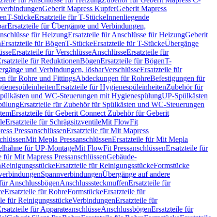
hverbindungen
Geberit Mapress Kupfer
Geberit Mapress
gen
T-Stücke
Ersatzteile für T-Stücke
Innenliegende
bar
Ersatzteile für Übergänge und Verbindungen,
nschlüsse für Heizung
Ersatzteile für Anschlüsse für Heizung
Geberit
n
Ersatzteile für Bögen
T-Stücke
Ersatzteile für T-Stücke
Übergänge
üsse
Ersatzteile für Verschlüsse
Anschlüsse
Ersatzteile für
rsatzteile für Reduktionen
Bögen
Ersatzteile für Bögen
T-
bergänge und Verbindungen, lösbar
Verschlüsse
Ersatzteile für
n für Rohre und Fittings
Abdeckungen für Rohre
Befestigungen für
ienespüleinheiten
Ersatzteile für Hygienespüleinheiten
Zubehör für
r Spülkästen und WC-Steuerungen mit Hygienespülung
UP-Spülkästen
pülung
Ersatzteile für Zubehör für Spülkästen und WC-Steuerungen
stem
Ersatzteile für Geberit Connect Zubehör für Geberit
le
Ersatzteile für Schrägsitzventile
Mit FlowFit
ress Pressanschlüssen
Ersatzteile für Mit Mapress
schlüssen
Mit Mepla Pressanschlüssen
Ersatzteile für Mit Mepla
gelhähne für UP-Montage
Mit FlowFit Pressanschlüssen
Ersatzteile für
le für Mit Mapress Pressanschlüssen
Gebäude-
n
Reinigungsstücke
Ersatzteile für Reinigungsstücke
Formstücke
ckverbindungen
Spannverbindungen
Übergänge auf andere
e für Anschlussbögen
Anschlusssteckmuffen
Ersatzteile für
re
Ersatzteile für Rohre
Formstücke
Ersatzteile für
ile für Reinigungsstücke
Verbindungen
Ersatzteile für
rsatzteile für Apparateanschlüsse
Anschlussbögen
Ersatzteile für