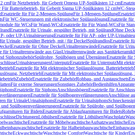
12 cm
Für Netzbetrieb, für Geberit Omega UP-Spülkästen 12 cm
Ersatzt
ür Für Batteriebetrieb, für Geberit Sigma UP-Spülkästen 12 cm
WC-Steue
g
Ersatzteile für Für 2-Mengen-Spülung
Für 1-Mengen-Spülung
Ersatzte
ts
Für WC-Steuerungen mit elektronischer Spülauslösung
Ersatzteile f
ärmodule für WCs
Für Wand-WCs
Ersatzteile für Für Wand-WCs
Für Sta
ülrand
Ersatzteile für Urinale, gespülter Betrieb, mit Spülrand
Ohne Deck
P- oder UP-Urinalsteuerung
Ersatzteile für Für AP- oder UP-Urinalste
 für Urinale, gespülter Betrieb, mit / für Deckel
Spülrandlos
Ersatzteile f
eckel
Ersatzteile für Ohne Deckel
Urinaltrennwände
Ersatzteile für Uri
le für Urinaltrennwände aus Glas
Urinaltrennwände aus Sanitärkeramik
nd Siphonzubehör
Spülrohre, Spülbögen und Übergänge
Ersatzteile fü
schlüsse
Urinalsteuerungen
Unterputz
Ersatzteile für Unterputz
Mit elekt
betrieb
Ersatzteile für Mit elektronischer Spülauslösung, Batteriebetrieb
auslösung, Netzbetrieb
Ersatzteile für Mit elektronischer Spülauslösung,
iebetrieb
Zubehör
Ersatzteile für Zubehör
Rohbau- und Austauschsets
Ers
atten
Für externe Steuerungen
Sonstiges Zubehör
Bedienhilfen
Apparate
Siphons
Ersatzteile für Siphons
Anschlussbögen
Ersatzteile für Anschlu
verlängerungen
Ersatzteile für Spülbogenverlängerungen
Anschlüsse a
ren für Urinale
Urinalsiphons
Ersatzteile für Urinalsiphons
Schneckensip
- und Spülbogenverlängerungen
Ersatzteile für Spülrohr- und Spülbog
fgarnituren für Bidets
Ersatzteile für Ablaufgarnituren für Bidets
Rohrb
schlüsse
Dichtungen
Löthülsen
Ersatzteile für Löthülsen
Waschplatz
Wasc
elwaschtische
Ersatzteile für Möbelwaschtische
Aufsatzwaschtische
Ers
albeinbauwaschtische
Ersatzteile für Halbeinbauwaschtische
Einbauwasc
htische
Eckwaschtische
Waschtische Comfort
Waschtische für Kinder
Ers