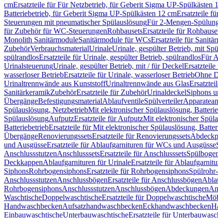
cm
Ersatzteile für Für Netzbetrieb, für Geberit Sigma UP-Spülkästen 
Batteriebetrieb, für Geberit Sigma UP-Spülkästen 12 cm
Ersatzteile f
Steuerungen mit pneumatischer Spülauslösung
Für 2-Mengen-Spülun
für Zubehör für WC-Steuerungen
Rohbausets
Ersatzteile für Rohbause
Monolith Sanitärmodule
Sanitärmodule für WCs
Ersatzteile für Sanit
Zubehör
Verbrauchsmaterial
Urinale
Urinale, gespülter Betrieb, mit Sp
spülrandlos
Ersatzteile für Urinale, gespülter Betrieb, spülrandlos
Für A
Urinalsteuerung
Urinale, gespülter Betrieb, mit / für Deckel
Ersatzteile
wasserloser Betrieb
Ersatzteile für Urinale, wasserloser Betrieb
Ohne D
Urinaltrennwände aus Kunststoff
Urinaltrennwände aus Glas
Ersatztei
Sanitärkeramik
Zubehör
Ersatzteile für Zubehör
Urinaldeckel
Siphons u
Übergänge
Befestigungsmaterial
Ablaufventile
Spülverteiler
Apparatean
Spülauslösung, Netzbetrieb
Mit elektronischer Spülauslösung, Batterie
Spülauslösung
Aufputz
Ersatzteile für Aufputz
Mit elektronischer Spül
Batteriebetrieb
Ersatzteile für Mit elektronischer Spülauslösung, Batter
Übergänge
Renovierungssets
Ersatzteile für Renovierungssets
Abdeckpl
und Ausgüsse
Ersatzteile für Ablaufgarnituren für WCs und Ausgüsse
Anschlussstutzen
Anschlusssets
Ersatzteile für Anschlusssets
Spülbogen
Deckkappen
Ablaufgarnituren für Urinale
Ersatzteile für Ablaufgarnitu
Siphons
Rohrbogensiphons
Ersatzteile für Rohrbogensiphons
Spülrohr
Anschlussstutzen
Anschlussbögen
Ersatzteile für Anschlussbögen
Ablau
Rohrbogensiphons
Anschlussstutzen
Anschlussbögen
Abdeckungen
An
Waschtische
Doppelwaschtische
Ersatzteile für Doppelwaschtische
Möb
Handwaschbecken
Aufsatzhandwaschbecken
Eckhandwaschbecken
H
Einbauwaschtische
Unterbauwaschtische
Ersatzteile für Unterbauwasc