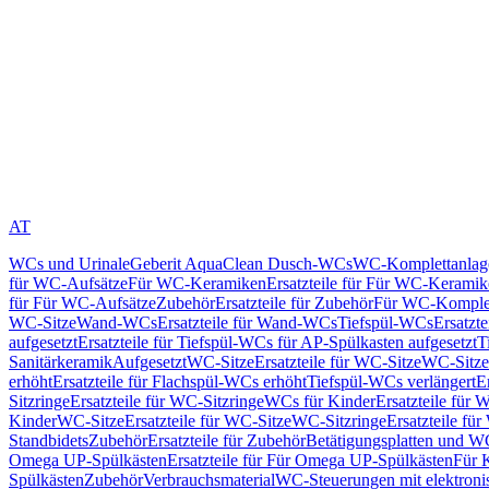
AT
WCs und Urinale
Geberit AquaClean Dusch-WCs
WC-Komplettanlag
für WC-Aufsätze
Für WC-Keramiken
Ersatzteile für Für WC-Kerami
für Für WC-Aufsätze
Zubehör
Ersatzteile für Zubehör
Für WC-Komplet
WC-Sitze
Wand-WCs
Ersatzteile für Wand-WCs
Tiefspül-WCs
Ersatzt
aufgesetzt
Ersatzteile für Tiefspül-WCs für AP-Spülkasten aufgesetzt
T
Sanitärkeramik
Aufgesetzt
WC-Sitze
Ersatzteile für WC-Sitze
WC-Sitze
erhöht
Ersatzteile für Flachspül-WCs erhöht
Tiefspül-WCs verlängert
E
Sitzringe
Ersatzteile für WC-Sitzringe
WCs für Kinder
Ersatzteile für 
Kinder
WC-Sitze
Ersatzteile für WC-Sitze
WC-Sitzringe
Ersatzteile fü
Standbidets
Zubehör
Ersatzteile für Zubehör
Betätigungsplatten und W
Omega UP-Spülkästen
Ersatzteile für Für Omega UP-Spülkästen
Für 
Spülkästen
Zubehör
Verbrauchsmaterial
WC-Steuerungen mit elektroni