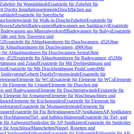
Zubehör für Wandabläufe
Ersatzteile für Zubehör für
t Duofix Installationselemente
Duschflächen aus
nabläufe
Ersatzteile für Spezifische
 Duschseitenwände für Walk-in-Dusche
Zubehör
Ersatzteile für
geboxen
Zubehör
Badewannen
Badewannen aus Sanitäracryl
Ersatzteile
ür Badewannen aus Mineralwerkstoff
Badewannen für Babys
Ersatzteile
s Füße und Sets Traversen und
d52
Ersatzteile für Ablaufgarnituren für Duschwannen, d52
Ohne
e für Ablaufgarnituren für Duschwannen, d90
Ohne
le für Ablaufgarnituren für Duschwannen Sestra
Ohne
en, d52
Ersatzteile für Ablaufgarnituren für Badewannen, d52
Mit
tätigung und Zulauf
Ersatzteile für Mit Drehbetätigung und
trol
Ersatzteile für Mit Druckbetätigung PushControl
Mit
d Spülsysteme
Geberit Duofix
Systemwände
Ersatzteile für
eelemente
Elemente für WCs
Ersatzteile für Elemente für WCs
Elemente
le für Elemente für Urinale
Elemente für Duschen mit
chen und Badewannen
Elemente für Duschtrennwände
Ersatzteile für
für Elemente für Armaturen
Elemente für Waschmaschinen und
llasten
Elemente für Küchenspülen
Ersatzteile für Elemente für
eelemente
Ersatzteile für Montageelemente
Elemente für
gungen
Ersatzteile für Für Befestigungen
AP-Spülkästen
AP-Spülkästen
 für Hochhängend
Tief- und halbhochhängend
Ersatzteile für Tief- und
le für Aufgesetzt
Spülrohre für AP-Spülkästen
Ersatzteile für Spülrohre
le für Anschlüsse
Manschetten
Nippel, Rosetten und
und Spülventile
Füllventile
Ersatzteile für Füllventile
Füllventile für AP-