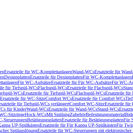
en
Ersatzteile für WC-Komplettanlagen
Wand-WCs
Ersatzteile für Wa
ken
Designplatten
Ersatzteile für Designplatten
Für WC-Komplettanlagen
tanlagen
Für WC-Aufsätze
Ersatzteile für Für WC-Aufsätze
Für WC-Au
eile für Tiefspül-WCs
Flachspül-WCs
Ersatzteile für Flachspül-WCs
Stan
iefspül-WCs
Ersatzteile für Tiefspül-WCs
Flachspül-WCs
Ersatzteile fü
Ersatzteile für WC-Sitze
Comfort WCs
Ersatzteile für Comfort WCs
Tie
rsatzteile für Tiefspül-WCs verlängert
Comfort WC-Sitze
Ersatzteile fü
WCs für Kinder
Wand-WCs
Ersatzteile für Wand-WCs
Stand-WCs
Ersatzt
r WC-Sitzringe
Hock-WCs
Mit Spülung
Zubehör
Befestigungsmaterial
Bide
C-Steuerungen
Betätigungsplatten
Ersatzteile für Betätigungsplatten
Für 
Kappa UP-Spülkästen
Ersatzteile für Für Kappa UP-Spülkästen
Für Twin
scher Spülauslösung
Ersatzteile für WC-Steuerungen mit elektronischer