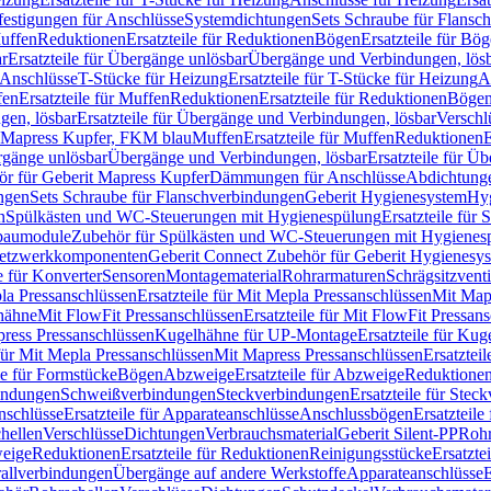
festigungen für Anschlüsse
Systemdichtungen
Sets Schraube für Flansc
Muffen
Reduktionen
Ersatzteile für Reduktionen
Bögen
Ersatzteile für Bö
r
Ersatzteile für Übergänge unlösbar
Übergänge und Verbindungen, lös
r Anschlüsse
T-Stücke für Heizung
Ersatzteile für T-Stücke für Heizung
A
fen
Ersatzteile für Muffen
Reduktionen
Ersatzteile für Reduktionen
Böge
gen, lösbar
Ersatzteile für Übergänge und Verbindungen, lösbar
Verschl
it Mapress Kupfer, FKM blau
Muffen
Ersatzteile für Muffen
Reduktionen
E
ergänge unlösbar
Übergänge und Verbindungen, lösbar
Ersatzteile für Ü
hör für Geberit Mapress Kupfer
Dämmungen für Anschlüsse
Abdichtunge
ngen
Sets Schraube für Flanschverbindungen
Geberit Hygienesystem
Hyg
n
Spülkästen und WC-Steuerungen mit Hygienespülung
Ersatzteile fü
nbaumodule
Zubehör für Spülkästen und WC-Steuerungen mit Hygienes
etzwerkkomponenten
Geberit Connect Zubehör für Geberit Hygienesy
e für Konverter
Sensoren
Montagematerial
Rohrarmaturen
Schrägsitzventi
la Pressanschlüssen
Ersatzteile für Mit Mepla Pressanschlüssen
Mit Map
lhähne
Mit FlowFit Pressanschlüssen
Ersatzteile für Mit FlowFit Pressan
press Pressanschlüssen
Kugelhähne für UP-Montage
Ersatzteile für Ku
 für Mit Mepla Pressanschlüssen
Mit Mapress Pressanschlüssen
Ersatztei
le für Formstücke
Bögen
Abzweige
Ersatzteile für Abzweige
Reduktione
bindungen
Schweißverbindungen
Steckverbindungen
Ersatzteile für Ste
nschlüsse
Ersatzteile für Apparateanschlüsse
Anschlussbögen
Ersatzteil
hellen
Verschlüsse
Dichtungen
Verbrauchsmaterial
Geberit Silent-PP
Roh
weige
Reduktionen
Ersatzteile für Reduktionen
Reinigungsstücke
Ersatzte
allverbindungen
Übergänge auf andere Werkstoffe
Apparateanschlüsse
E