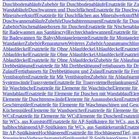
Duschbodenabläufe
Zubehör für Duschbodenabläufe
Ersatzteile für 
Wandabläufe
Duschwannen und Duschflächen
Ersatzteile für Dusch
Mineralwerkstoff
Ersatzteile für Duschflächen aus Mineralwerkstoff
Mo
Duschwannenabläufe
Zubehör
Duschabtrennungen
Ersatzteile für Du
Zubehör
Nischenablageboxen für Duschen
Ersatzteile für Nischenab
für Badewannen aus Sanitäracryl
Rechteckbadewannen
Ersatzteile f
für Badewannen für Babys
Montagelemente
Ersatzteile für Montagele
Wandanker
Zubehör
Reparatursets
Weiteres Zubehör
Apparateanschlüs
Ablaufdeckel
Ersatzteile für Ohne Ablaufdeckel
Ablaufdeckel
Ersatzte
Ablaufdeckel
Ersatzteile für Ohne Ablaufdeckel
Ablaufdeckel
Ersatzte
Ablaufdeckel
Ersatzteile für Ohne Ablaufdeckel
Zubehör für Ablaufga
Drehbetätigung
Ersatzteile für Mit Drehbetätigung
Fertigbausets für D
Zulauf
Fertigbausets für Drehbetätigung und Zulauf
Ersatzteile für Fe
Ventilstopfen
Ersatzteile für Mit Ventilstopfen
Zubehör für Ablaufgarn
Systemwände
Tragsysteme
Ersatzteile für Tragsysteme
Beplankungen
Z
für Waschtische
Ersatzteile für Elemente für Waschtische
Elemente für 
Wandablauf
Ersatzteile für Elemente für Duschen mit Wandablauf
Ele
Elemente für Duschtrennwände
Elemente für Ausgussbecken
Ersatzte
Geschirrspüler
Ersatzteile für Elemente für Waschmaschinen und Gesc
Küchenspülen
Elemente für Wandspeicher
Ersatzteile für Elemente fü
WCs
Ersatzteile für Elemente für WCs
Elemente für Duschen
Ersatztei
für WCs, aus Kunststoff
Ersatzteile für AP-Spülkästen für WCs, aus K
halbhochhängend
AP-Spülkästen für WCs, aus Sanitärkeramik
Ersatzt
für AP-Spülkästen
Hochhängend
Ersatzteile für Hochhängend
Tief- u
Staueinsätze
Verbrauchsmaterial
Spülventile
UP-Spülkästen
Sigma UP-S