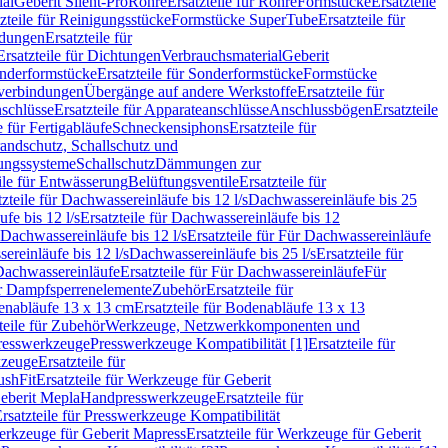
ial
Geberit Silent-Pro
Rohre
Ersatzteile für Rohre
Formstücke
Ersatzteile
zteile für Reinigungsstücke
Formstücke SuperTube
Ersatzteile für
ndungen
Ersatzteile für
Ersatzteile für Dichtungen
Verbrauchsmaterial
Geberit
nderformstücke
Ersatzteile für Sonderformstücke
Formstücke
ckverbindungen
Übergänge auf andere Werkstoffe
Ersatzteile für
schlüsse
Ersatzteile für Apparateanschlüsse
Anschlussbögen
Ersatzteile
e für Fertigabläufe
Schneckensiphons
Ersatzteile für
andschutz, Schallschutz und
rungssysteme
Schallschutz
Dämmungen zur
ile für Entwässerung
Belüftungsventile
Ersatzteile für
tzteile für Dachwassereinläufe bis 12 l/s
Dachwassereinläufe bis 25
fe bis 12 l/s
Ersatzteile für Dachwassereinläufe bis 12
Dachwassereinläufe bis 12 l/s
Ersatzteile für Für Dachwassereinläufe
ereinläufe bis 12 l/s
Dachwassereinläufe bis 25 l/s
Ersatzteile für
Dachwassereinläufe
Ersatzteile für Für Dachwassereinläufe
Für
für Dampfsperrenelemente
Zubehör
Ersatzteile für
nabläufe 13 x 13 cm
Ersatzteile für Bodenabläufe 13 x 13
teile für Zubehör
Werkzeuge, Netzwerkkomponenten und
presswerkzeuge
Presswerkzeuge Kompatibilität [1]
Ersatzteile für
kzeuge
Ersatzteile für
ushFit
Ersatzteile für Werkzeuge für Geberit
Geberit Mepla
Handpresswerkzeuge
Ersatzteile für
rsatzteile für Presswerkzeuge Kompatibilität
rkzeuge für Geberit Mapress
Ersatzteile für Werkzeuge für Geberit