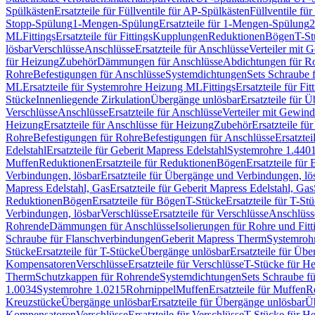
Spülkästen
Ersatzteile für Füllventile für AP-Spülkästen
Füllventile fü
Stopp-Spülung
1-Mengen-Spülung
Ersatzteile für 1-Mengen-Spülung
2
ML
Fittings
Ersatzteile für Fittings
Kupplungen
Reduktionen
Bögen
T-St
lösbar
Verschlüsse
Anschlüsse
Ersatzteile für Anschlüsse
Verteiler mit 
für Heizung
Zubehör
Dämmungen für Anschlüsse
Abdichtungen für Ro
Rohre
Befestigungen für Anschlüsse
Systemdichtungen
Sets Schraube 
ML
Ersatzteile für Systemrohre Heizung ML
Fittings
Ersatzteile für Fit
Stücke
Innenliegende Zirkulation
Übergänge unlösbar
Ersatzteile für 
Verschlüsse
Anschlüsse
Ersatzteile für Anschlüsse
Verteiler mit Gewin
Heizung
Ersatzteile für Anschlüsse für Heizung
Zubehör
Ersatzteile fü
Rohre
Befestigungen für Rohre
Befestigungen für Anschlüsse
Ersatzte
Edelstahl
Ersatzteile für Geberit Mapress Edelstahl
Systemrohre 1.440
Muffen
Reduktionen
Ersatzteile für Reduktionen
Bögen
Ersatzteile für
Verbindungen, lösbar
Ersatzteile für Übergänge und Verbindungen, lö
Mapress Edelstahl, Gas
Ersatzteile für Geberit Mapress Edelstahl, Gas
Reduktionen
Bögen
Ersatzteile für Bögen
T-Stücke
Ersatzteile für T-St
Verbindungen, lösbar
Verschlüsse
Ersatzteile für Verschlüsse
Anschlüss
Rohrende
Dämmungen für Anschlüsse
Isolierungen für Rohre und Fitt
Schraube für Flanschverbindungen
Geberit Mapress Therm
Systemroh
Stücke
Ersatzteile für T-Stücke
Übergänge unlösbar
Ersatzteile für Üb
Kompensatoren
Verschlüsse
Ersatzteile für Verschlüsse
T-Stücke für H
Therm
Schutzkappen für Rohrende
Systemdichtungen
Sets Schraube f
1.0034
Systemrohre 1.0215
Rohrnippel
Muffen
Ersatzteile für Muffen
R
Kreuzstücke
Übergänge unlösbar
Ersatzteile für Übergänge unlösbar
Üb
Kompensatoren
Verschlüsse
Ersatzteile für Verschlüsse
T-Stücke für H