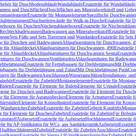
Zubehör für Duschbodenabläufe
Wandabläufe
Ersatzteile für Wandabläufe
wannen und Duschflächen
Duschflächen aus Mineralwerkstoff und Geberi
ntagelemente
Ersatzteile für Montagelemente
Spezifische Duschwanne
schabtrennungen
Duschseitenwände für Walk-in-Dusche
Ersatzteile für
lageboxen für Duschen
Nischenablageboxen
Ersatzteile für Nischenabla
ür Rechteckbadewannen
Badewannen aus Mineralwerkstoff
Ersatzteile f
mente
Sets Füße und Sets Traversen und Wandanker
Ersatzteile für Set
se für Duschen und Badewannen
Ablaufgarnituren für Duschwannen, 
ile für Ablaufdeckel
Ablaufgarnituren für Duschwannen, d90
Ersatzteil
ile für Ablaufdeckel
Ablaufgarnituren für Duschwannen Sestra
Ersatztei
rnituren für Duschwannen
Ventilstopfen
Ablaufgarnituren für Badewann
rehbetätigung
Ersatzteile für Fertigbausets für Drehbetätigung
Mit Drehbe
rtigbausets für Drehbetätigung und Zulauf
Mit Druckbetätigung PushCon
ituren für Badewannen
Anschlusssets
Wasseranschlüsse
Installations- un
ubehör
Ersatzteile für Zubehör
Montageelemente
Ersatzteile für Montag
Bidets
Ersatzteile für Elemente für Bidets
Elemente für Urinale
Ersatztei
mente für Duschen und Badewannen
Ersatzteile für Elemente für Dus
ile für Elemente für Ausgussbecken
Elemente für Armaturen
Ersatzteile 
hirrspüler
Elemente für Konsollasten
Ersatzteile für Elemente für Konso
r Wandspeicher
Zubehör
Ersatzteile für Zubehör
Geberit Kombifix
Montag
le für Elemente für Duschen
Zubehör
Ersatzteile für Zubehör
Für Befesti
unststoff
Aufgesetzt
Ersatzteile für Aufgesetzt
Hochhängend
Ersatzteile
eile für AP-Spülkästen für WCs, aus Sanitärkeramik
Aufgesetzt
Ersatztei
nd halbhochhängend
Zubehör
Ersatzteile für Zubehör
Anschlüsse
Ersatztei
pülkästen
Ersatzteile für Sigma UP-Spülkästen
Spülrohre
Zubehör
Füll- 