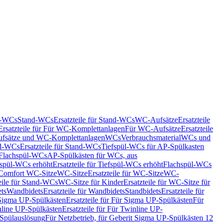
nd-WCs
Stand-WCs
Ersatzteile für Stand-WCs
WC-Aufsätze
Ersatzteile
Ersatzteile für Für WC-Komplettanlagen
Für WC-Aufsätze
Ersatzteile
fsätze und WC-Komplettanlagen
WCs
Verbrauchsmaterial
WCs und
d-WCs
Ersatzteile für Stand-WCs
Tiefspül-WCs für AP-Spülkasten
r Flachspül-WCs
AP-Spülkästen für WCs, aus
fspül-WCs erhöht
Ersatzteile für Tiefspül-WCs erhöht
Flachspül-WCs
r Comfort WC-Sitze
WC-Sitze
Ersatzteile für WC-Sitze
WC-
eile für Stand-WCs
WC-Sitze für Kinder
Ersatzteile für WC-Sitze für
ts
Wandbidets
Ersatzteile für Wandbidets
Standbidets
Ersatzteile für
Sigma UP-Spülkästen
Ersatzteile für Für Sigma UP-Spülkästen
Für
line UP-Spülkästen
Ersatzteile für Für Twinline UP-
 Spülauslösung
Für Netzbetrieb, für Geberit Sigma UP-Spülkästen 12