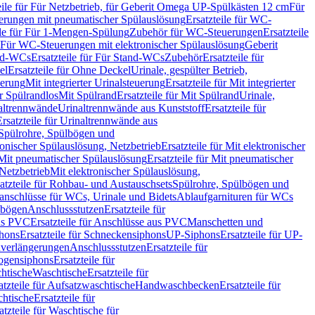
eile für Für Netzbetrieb, für Geberit Omega UP-Spülkästen 12 cm
Für
rungen mit pneumatischer Spülauslösung
Ersatzteile für WC-
ile für Für 1-Mengen-Spülung
Zubehör für WC-Steuerungen
Ersatzteile
ür Für WC-Steuerungen mit elektronischer Spülauslösung
Geberit
nd-WCs
Ersatzteile für Für Stand-WCs
Zubehör
Ersatzteile für
el
Ersatzteile für Ohne Deckel
Urinale, gespülter Betrieb,
uerung
Mit integrierter Urinalsteuerung
Ersatzteile für Mit integrierter
ür Spülrandlos
Mit Spülrand
Ersatzteile für Mit Spülrand
Urinale,
naltrennwände
Urinaltrennwände aus Kunststoff
Ersatzteile für
Ersatzteile für Urinaltrennwände aus
r Spülrohre, Spülbögen und
ronischer Spülauslösung, Netzbetrieb
Ersatzteile für Mit elektronischer
Mit pneumatischer Spülauslösung
Ersatzteile für Mit pneumatischer
 Netzbetrieb
Mit elektronischer Spülauslösung,
atzteile für Rohbau- und Austauschsets
Spülrohre, Spülbögen und
anschlüsse für WCs, Urinale und Bidets
Ablaufgarnituren für WCs
ssbögen
Anschlussstutzen
Ersatzteile für
us PVC
Ersatzteile für Anschlüsse aus PVC
Manschetten und
hons
Ersatzteile für Schneckensiphons
UP-Siphons
Ersatzteile für UP-
enverlängerungen
Anschlussstutzen
Ersatzteile für
ogensiphons
Ersatzteile für
htische
Waschtische
Ersatzteile für
atzteile für Aufsatzwaschtische
Handwaschbecken
Ersatzteile für
htische
Ersatzteile für
atzteile für Waschtische für