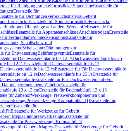
ial
Geberit Silent-Pro
Rohre
Ersatzteile für Rohre
Formstücke
Ersatzteile
zteile für Reinigungsstücke
Formstücke SuperTube
Ersatzteile für
ndungen
Ersatzteile für
Ersatzteile für Dichtungen
Verbrauchsmaterial
Geberit
nderformstücke
Ersatzteile für Sonderformstücke
Formstücke
ckverbindungen
Übergänge auf andere Werkstoffe
Ersatzteile für
schlüsse
Ersatzteile für Apparateanschlüsse
Anschlussbögen
Ersatzteile
e für Fertigabläufe
Schneckensiphons
Ersatzteile für
andschutz, Schallschutz und
rungssysteme
Schallschutz
Dämmungen zur
ile für Entwässerung
Belüftungsventile
Ersatzteile für
tzteile für Dachwassereinläufe bis 12 l/s
Dachwassereinläufe bis 25
fe bis 12 l/s
Ersatzteile für Dachwassereinläufe bis 12
Dachwassereinläufe bis 12 l/s
Ersatzteile für Für Dachwassereinläufe
ereinläufe bis 12 l/s
Dachwassereinläufe bis 25 l/s
Ersatzteile für
Dachwassereinläufe
Ersatzteile für Für Dachwassereinläufe
Für
für Dampfsperrenelemente
Zubehör
Ersatzteile für
nabläufe 13 x 13 cm
Ersatzteile für Bodenabläufe 13 x 13
teile für Zubehör
Werkzeuge, Netzwerkkomponenten und
presswerkzeuge
Presswerkzeuge Kompatibilität [1]
Ersatzteile für
kzeuge
Ersatzteile für
ushFit
Ersatzteile für Werkzeuge für Geberit
Geberit Mepla
Handpresswerkzeuge
Ersatzteile für
rsatzteile für Presswerkzeuge Kompatibilität
rkzeuge für Geberit Mapress
Ersatzteile für Werkzeuge für Geberit