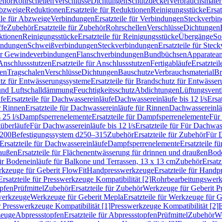
ehör
Rohrschellen
Verschlüsse
Dichtungen
Schutzdeckel
Verbrauchsmater
Abzweige
Reduktionen
Ersatzteile für Reduktionen
Reinigungsstücke
Ersat
ile für Abzweige
Verbindungen
Ersatzteile für Verbindungen
Steckverbi
ffe
Zubehör
Ersatzteile für Zubehör
Rohrschellen
Verschlüsse
Dichtungen
ktionen
Reinigungsstücke
Ersatzteile für Reinigungsstücke
Übergänge
So
bindungen
Schweißverbindungen
Steckverbindungen
Ersatzteile für Ste
für Gewindeverbindungen
Flanschverbindungen
Bundbüchsen
Apparatean
Anschlussstutzen
Ersatzteile für Anschlussstutzen
Fertigabläufe
Ersatzteil
len
Tragschalen
Verschlüsse
Dichtungen
Bauschutze
Verbrauchsmaterial
Br
tz für Entwässerungssysteme
Ersatzteile für Brandschutz für Entwässe
und Luftschalldämmung
Feuchtigkeitsschutz
Abdichtungen
Lüftungsvent
fe
Ersatzteile für Dachwassereinläufe
Dachwassereinläufe bis 12 l/s
Ersa
r Rinnen
Ersatzteile für Dachwassereinläufe für Rinnen
Dachwassereinläu
 25 l/s
Dampfsperrenelemente
Ersatzteile für Dampfsperrenelemente
Für 
tüberläufe
Für Dachwassereinläufe bis 12 l/s
Ersatzteile für Für Dachwass
–200
Befestigungssystem d250–315
Zubehör
Ersatzteile für Zubehör
Für 
Ersatzteile für Dachwassereinläufe
Dampfsperrenelemente
Ersatzteile 
raußen
Ersatzteile für Flächenentwässerung für drinnen und draußen
Bode
für Bodeneinläufe für Balkone und Terrassen, 13 x 13 cm
Zubehör
Ersatz
erkzeuge für Geberit FlowFit
Handpresswerkzeuge
Ersatzteile für Hand
Ersatzteile für Presswerkzeuge Kompatibilität [2]
Rohrbearbeitungswer
opfen
Prüfmittel
Zubehör
Ersatzteile für Zubehör
Werkzeuge für Geberit P
swerkzeuge
Werkzeuge für Geberit Mepla
Ersatzteile für Werkzeuge für 
ür Presswerkzeuge Kompatibilität [1]
Presswerkzeuge Kompatibilität [2]
E
zeuge
Abpressstopfen
Ersatzteile für Abpressstopfen
Prüfmittel
Zubehör
We