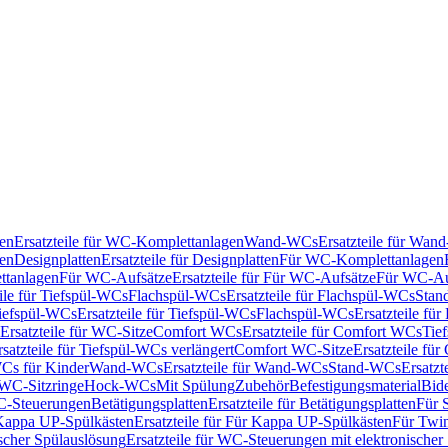
en
Ersatzteile für WC-Komplettanlagen
Wand-WCs
Ersatzteile für Wa
ken
Designplatten
Ersatzteile für Designplatten
Für WC-Komplettanlagen
tanlagen
Für WC-Aufsätze
Ersatzteile für Für WC-Aufsätze
Für WC-Au
eile für Tiefspül-WCs
Flachspül-WCs
Ersatzteile für Flachspül-WCs
Stan
iefspül-WCs
Ersatzteile für Tiefspül-WCs
Flachspül-WCs
Ersatzteile fü
Ersatzteile für WC-Sitze
Comfort WCs
Ersatzteile für Comfort WCs
Tie
rsatzteile für Tiefspül-WCs verlängert
Comfort WC-Sitze
Ersatzteile fü
WCs für Kinder
Wand-WCs
Ersatzteile für Wand-WCs
Stand-WCs
Ersatzt
r WC-Sitzringe
Hock-WCs
Mit Spülung
Zubehör
Befestigungsmaterial
Bide
C-Steuerungen
Betätigungsplatten
Ersatzteile für Betätigungsplatten
Für 
Kappa UP-Spülkästen
Ersatzteile für Für Kappa UP-Spülkästen
Für Twin
scher Spülauslösung
Ersatzteile für WC-Steuerungen mit elektronischer