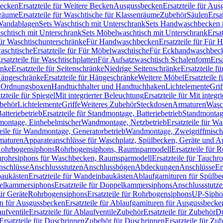
Becken
Ersatzteile für Weitere Becken
Ausgussbecken
Ersatzteile für Au
nräume
Ersatzteile für Waschtische für Klassenräume
Zubehör
Säulen
Ersa
andablagen
Sets Waschtisch mit Unterschrank
Sets Handwaschbecken 
aschtisch mit Unterschrank
Sets Möbelwaschtisch mit Unterschrank
Ersa
für Waschtischunterschränke
Für Handwaschbecken
Ersatzteile für Für
aschtische
Ersatzteile für Für Möbelwaschtische
Für Eckhandwaschbec
rsatzteile für Waschtischplatten
Für Aufsatzwaschtisch Schalenform
Ers
änke
Ersatzteile für Seitenschränke
Niedrige Seitenschränke
Ersatzteile f
ängeschränke
Ersatzteile für Hängeschränke
Weitere Möbel
Ersatzteile 
d Ordnungsboxen
Handtuchhalter und Handtuchhaken
Lichtelemente
Grif
tzteile für Spiegel
Mit integrierter Beleuchtung
Ersatzteile für Mit integr
behör
Lichtelemente
Griffe
Weiteres Zubehör
Steckdosen
Armaturen
Wasc
tteriebetrieb
Ersatzteile für Standmontage, Batteriebetrieb
Standmontage
dmontage, Einhebelmischer
Wandmontage, Netzbetrieb
Ersatzteile für W
teile für Wandmontage, Generatorbetrieb
Wandmontage, Zweigriffmisch
rmaturen
Apparateanschlüsse für Waschplatz, Spülbecken, Geräte und 
 Rohrbogensiphons
Rohrbogensiphons, Raumsparmodell
Ersatzteile für
rohrsiphons für Waschbecken, Raumsparmodell
Ersatzteile für Tauch
nschlüsse
Anschlussstutzen
Anschlussbögen
Abdeckungen
Anschlüsse
Er
aukästen
Ersatzteile für Wandeinbaukästen
Ablaufgarnituren für Spülb
elkammersiphons
Ersatzteile für Doppelkammersiphons
Anschlussstutz
für Geräte
Rohrbogensiphons
Ersatzteile für Rohrbogensiphons
UP-Sipho
en für Ausgussbecken
Ersatzteile für Ablaufgarnituren für Ausgussbecke
ufventile
Ersatzteile für Ablaufventile
Zubehör
Ersatzteile für Zubehör
D
Ersatzteile für Duschrinnen
Zubehör für Duschrinnen
Ersatzteile für Zu