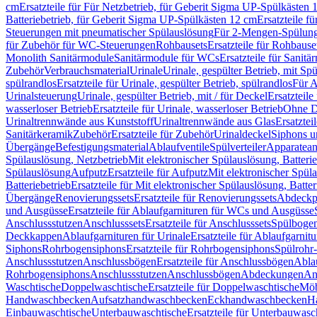
cm
Ersatzteile für Für Netzbetrieb, für Geberit Sigma UP-Spülkästen 
Batteriebetrieb, für Geberit Sigma UP-Spülkästen 12 cm
Ersatzteile f
Steuerungen mit pneumatischer Spülauslösung
Für 2-Mengen-Spülun
für Zubehör für WC-Steuerungen
Rohbausets
Ersatzteile für Rohbause
Monolith Sanitärmodule
Sanitärmodule für WCs
Ersatzteile für Sanit
Zubehör
Verbrauchsmaterial
Urinale
Urinale, gespülter Betrieb, mit Sp
spülrandlos
Ersatzteile für Urinale, gespülter Betrieb, spülrandlos
Für A
Urinalsteuerung
Urinale, gespülter Betrieb, mit / für Deckel
Ersatzteile
wasserloser Betrieb
Ersatzteile für Urinale, wasserloser Betrieb
Ohne D
Urinaltrennwände aus Kunststoff
Urinaltrennwände aus Glas
Ersatztei
Sanitärkeramik
Zubehör
Ersatzteile für Zubehör
Urinaldeckel
Siphons u
Übergänge
Befestigungsmaterial
Ablaufventile
Spülverteiler
Apparatean
Spülauslösung, Netzbetrieb
Mit elektronischer Spülauslösung, Batterie
Spülauslösung
Aufputz
Ersatzteile für Aufputz
Mit elektronischer Spül
Batteriebetrieb
Ersatzteile für Mit elektronischer Spülauslösung, Batter
Übergänge
Renovierungssets
Ersatzteile für Renovierungssets
Abdeckpl
und Ausgüsse
Ersatzteile für Ablaufgarnituren für WCs und Ausgüsse
Anschlussstutzen
Anschlusssets
Ersatzteile für Anschlusssets
Spülbogen
Deckkappen
Ablaufgarnituren für Urinale
Ersatzteile für Ablaufgarnitu
Siphons
Rohrbogensiphons
Ersatzteile für Rohrbogensiphons
Spülrohr
Anschlussstutzen
Anschlussbögen
Ersatzteile für Anschlussbögen
Ablau
Rohrbogensiphons
Anschlussstutzen
Anschlussbögen
Abdeckungen
An
Waschtische
Doppelwaschtische
Ersatzteile für Doppelwaschtische
Möb
Handwaschbecken
Aufsatzhandwaschbecken
Eckhandwaschbecken
H
Einbauwaschtische
Unterbauwaschtische
Ersatzteile für Unterbauwasc