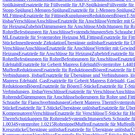
Spülkästen
Ersatzteile für Füllventile für AP-Spülkästen
Füllventile fü
Stopp-Spülung
1-Mengen-Spülung
Ersatzteile für 1-Mengen-Spülung
2
ML
Fittings
Ersatzteile für Fittings
Kupplungen
Reduktionen
Bögen
T-St
lösbar
Verschlüsse
Anschlüsse
Ersatzteile für Anschlüsse
Verteiler mit 
für Heizung
Zubehör
Dämmungen für Anschlüsse
Abdichtungen für Ro
Rohre
Befestigungen für Anschlüsse
Systemdichtungen
Sets Schraube 
ML
Ersatzteile für Systemrohre Heizung ML
Fittings
Ersatzteile für Fit
Stücke
Innenliegende Zirkulation
Übergänge unlösbar
Ersatzteile für 
Verschlüsse
Anschlüsse
Ersatzteile für Anschlüsse
Verteiler mit Gewin
Heizung
Ersatzteile für Anschlüsse für Heizung
Zubehör
Ersatzteile fü
Rohre
Befestigungen für Rohre
Befestigungen für Anschlüsse
Ersatzte
Edelstahl
Ersatzteile für Geberit Mapress Edelstahl
Systemrohre 1.440
Muffen
Reduktionen
Ersatzteile für Reduktionen
Bögen
Ersatzteile für
Verbindungen, lösbar
Ersatzteile für Übergänge und Verbindungen, lö
Mapress Edelstahl, Gas
Ersatzteile für Geberit Mapress Edelstahl, Gas
Reduktionen
Bögen
Ersatzteile für Bögen
T-Stücke
Ersatzteile für T-St
Verbindungen, lösbar
Verschlüsse
Ersatzteile für Verschlüsse
Anschlüss
Rohrende
Dämmungen für Anschlüsse
Isolierungen für Rohre und Fitt
Schraube für Flanschverbindungen
Geberit Mapress Therm
Systemroh
Stücke
Ersatzteile für T-Stücke
Übergänge unlösbar
Ersatzteile für Üb
Kompensatoren
Verschlüsse
Ersatzteile für Verschlüsse
T-Stücke für H
Therm
Schutzkappen für Rohrende
Systemdichtungen
Sets Schraube f
1.0034
Systemrohre 1.0215
Rohrnippel
Muffen
Ersatzteile für Muffen
R
Kreuzstücke
Übergänge unlösbar
Ersatzteile für Übergänge unlösbar
Üb
Kompensatoren
Verschlüsse
Ersatzteile für Verschlüsse
T-Stücke für H