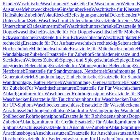
Kinder
Waschtische
Waschrinnen
Ersatzteile für Waschrinnen
Weitere 
Ausgüsse
Mehrzweckbecken
Gipsfangbecken
Waschtische für Klasse
Halbsäulen
Zubehör
Ablaufdeckel
Befestigungsmaterial
Dekorblenden
W
Unterschrank
Sets Waschtisch mit Unterschrank
Ersatzteile für Sets W
Unterschrank
Badezimmermöbel
Waschtischunterschränke
Ersatzteile 
Doppelwaschtische
Ersatzteile für Für Doppelwaschtische
Für Möbelw
Eckwaschtische
Ersatzteile für Für Eckwaschtische
Waschtischplatten
E
rechteckig
Ersatzteile für Für Aufsatzwaschtisch rechteckig
Seitenschr
Hochschränke
Mittelhochschränke
Ersatzteile für Mittelhochschränke
H
Wandablagen
Zubehör
Ersatzteile für Zubehör
Schubladeneinsätze un
Steckdosen
Weiteres Zubehör
Spiegel und Spiegelschränke
Spiegel
Ersa
integrierter Beleuchtung
Ersatzteile für Mit integrierter Beleuchtung
Zu
Netzbetrieb
Ersatzteile für Standmontage, Netzbetrieb
Standmontage, Ba
Generatorbetrieb
Standmontage, Einhebelmischer
Ersatzteile für Stan
Wandmontage, Batteriebetrieb
Wandmontage, Generatorbetrieb
Ersatz
für Zubehör
Für Waschtischarmaturen
Ersatzteile für Für Waschtischa
Ablaufgarnituren für Waschbecken
Rohrbogensiphons
Ersatzteile für
Waschbecken
Ersatzteile für Tauchrohrsiphons für Waschbecken
Tauch
für UP-Siphons
Waschbeckenanschlüsse
Ersatzteile für Waschbeckena
Anschlüsse
Dichtungen
Löthülsen
Standrohre
Verlängerungen
Wandeinb
Spülbecken
Rohrbogensiphons
Ersatzteile für Rohrbogensiphons
Dopp
Zubehör
Ablaufgarnituren für Geräte
Ersatzteile für Ablaufgarnituren 
Siphons
Anschlüsse
Ersatzteile für Anschlüsse
Zubehör
Ablaufgarnitur
Anschlussbögen
Anschlussstutzen
Ersatzteile für Anschlussstutzen
Abla
Duschen
Ersatzteile für Bodenentwässerung für Duschen
Duschrinnen