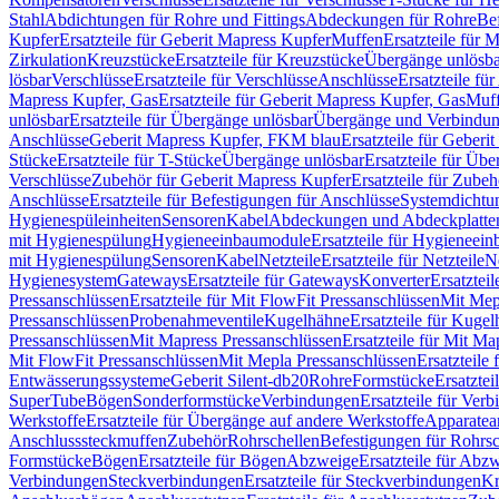
Stahl
Abdichtungen für Rohre und Fittings
Abdeckungen für Rohre
Be
Kupfer
Ersatzteile für Geberit Mapress Kupfer
Muffen
Ersatzteile für 
Zirkulation
Kreuzstücke
Ersatzteile für Kreuzstücke
Übergänge unlösba
lösbar
Verschlüsse
Ersatzteile für Verschlüsse
Anschlüsse
Ersatzteile fü
Mapress Kupfer, Gas
Ersatzteile für Geberit Mapress Kupfer, Gas
Muf
unlösbar
Ersatzteile für Übergänge unlösbar
Übergänge und Verbindun
Anschlüsse
Geberit Mapress Kupfer, FKM blau
Ersatzteile für Geber
Stücke
Ersatzteile für T-Stücke
Übergänge unlösbar
Ersatzteile für Üb
Verschlüsse
Zubehör für Geberit Mapress Kupfer
Ersatzteile für Zube
Anschlüsse
Ersatzteile für Befestigungen für Anschlüsse
Systemdichtu
Hygienespüleinheiten
Sensoren
Kabel
Abdeckungen und Abdeckplatte
mit Hygienespülung
Hygieneeinbaumodule
Ersatzteile für Hygieneei
mit Hygienespülung
Sensoren
Kabel
Netzteile
Ersatzteile für Netzteile
N
Hygienesystem
Gateways
Ersatzteile für Gateways
Konverter
Ersatzteil
Pressanschlüssen
Ersatzteile für Mit FlowFit Pressanschlüssen
Mit Mep
Pressanschlüssen
Probenahmeventile
Kugelhähne
Ersatzteile für Kuge
Pressanschlüssen
Mit Mapress Pressanschlüssen
Ersatzteile für Mit Ma
Mit FlowFit Pressanschlüssen
Mit Mepla Pressanschlüssen
Ersatzteile
Entwässerungssysteme
Geberit Silent-db20
Rohre
Formstücke
Ersatztei
SuperTube
Bögen
Sonderformstücke
Verbindungen
Ersatzteile für Ver
Werkstoffe
Ersatzteile für Übergänge auf andere Werkstoffe
Apparatea
Anschlusssteckmuffen
Zubehör
Rohrschellen
Befestigungen für Rohrsc
Formstücke
Bögen
Ersatzteile für Bögen
Abzweige
Ersatzteile für Abz
Verbindungen
Steckverbindungen
Ersatzteile für Steckverbindungen
Kr