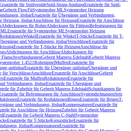
Ersatzteile für Spülventile
Spül-Stopp-Spülung
Ersatzteile für Spül-
me
Geberit FlowFit
Systemrohre ML
Systemrohre Heizung
indungen, lösbar
Ersatzteile für Übergänge und Verbindungen,
r Heizung, lösbar
Anschlüsse für Heizung
Ersatzteile für Anschlüsse
s
Abdeckungen für Rohre
Abdeckung für Fittings
Befestigungen für
e ML
Ersatzteile für Systemrohre ML
Systemrohre Heizung
r Reduktionen
Winkel
Ersatzteile für Winkel
T-Stücke
Ersatzteile für T-
r Übergänge und Verbindungen, lösbar
Verschlüsse
Ersatzteile für
Heizung
Ersatzteile für T-Stücke für Heizung
Anschlüsse für
ngs
Abdichtungen für Anschlüsse
Abdeckungen für
r Flanschverbindungen
Geberit Mapress Edelstahl
Geberit Mapress
 Systemrohre 1.4521
Rohrnippel
Muffen
Ersatzteile für
nge unlösbar
Ersatzteile für Übergänge unlösbar
Übergänge und
le für Verschlüsse
Anschlüsse
Ersatzteile für Anschlüsse
Geberit
en
Ersatzteile für Muffen
Reduktionen
Ersatzteile für
nd Verbindungen, lösbar
Ersatzteile für Übergänge und
zteile für Zubehör für Geberit Mapress Edelstahl
Schutzkappen für
Ersatzteile für Befestigungen für Anschlüsse
Systemdichtungen
Sets
duktionen
Ersatzteile für Reduktionen
Bögen
Ersatzteile für Bögen
T-
bergänge und Verbindungen, lösbar
Kompensatoren
Ersatzteile für
zteile für Anschlüsse für Heizung
Zubehör für Geberit Mapress
hl
Ersatzteile für Geberit Mapress C-Stahl
Systemrohre
ücke
Ersatzteile für T-Stücke
Kreuzstücke
Ersatzteile für
indungen, lösbar
Kompensatoren
Ersatzteile für
zteile für Anschlüsse für Heizung
Zubehör für Geberit Mapress C-