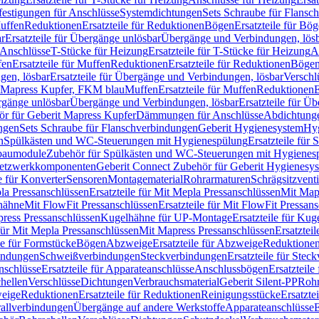
festigungen für Anschlüsse
Systemdichtungen
Sets Schraube für Flansc
Muffen
Reduktionen
Ersatzteile für Reduktionen
Bögen
Ersatzteile für Bö
r
Ersatzteile für Übergänge unlösbar
Übergänge und Verbindungen, lös
r Anschlüsse
T-Stücke für Heizung
Ersatzteile für T-Stücke für Heizung
A
fen
Ersatzteile für Muffen
Reduktionen
Ersatzteile für Reduktionen
Böge
gen, lösbar
Ersatzteile für Übergänge und Verbindungen, lösbar
Verschl
it Mapress Kupfer, FKM blau
Muffen
Ersatzteile für Muffen
Reduktionen
E
ergänge unlösbar
Übergänge und Verbindungen, lösbar
Ersatzteile für Ü
hör für Geberit Mapress Kupfer
Dämmungen für Anschlüsse
Abdichtunge
ngen
Sets Schraube für Flanschverbindungen
Geberit Hygienesystem
Hyg
n
Spülkästen und WC-Steuerungen mit Hygienespülung
Ersatzteile fü
nbaumodule
Zubehör für Spülkästen und WC-Steuerungen mit Hygienes
etzwerkkomponenten
Geberit Connect Zubehör für Geberit Hygienesy
e für Konverter
Sensoren
Montagematerial
Rohrarmaturen
Schrägsitzventi
la Pressanschlüssen
Ersatzteile für Mit Mepla Pressanschlüssen
Mit Map
lhähne
Mit FlowFit Pressanschlüssen
Ersatzteile für Mit FlowFit Pressan
press Pressanschlüssen
Kugelhähne für UP-Montage
Ersatzteile für Ku
 für Mit Mepla Pressanschlüssen
Mit Mapress Pressanschlüssen
Ersatztei
le für Formstücke
Bögen
Abzweige
Ersatzteile für Abzweige
Reduktione
bindungen
Schweißverbindungen
Steckverbindungen
Ersatzteile für Ste
nschlüsse
Ersatzteile für Apparateanschlüsse
Anschlussbögen
Ersatzteil
hellen
Verschlüsse
Dichtungen
Verbrauchsmaterial
Geberit Silent-PP
Roh
weige
Reduktionen
Ersatzteile für Reduktionen
Reinigungsstücke
Ersatzte
allverbindungen
Übergänge auf andere Werkstoffe
Apparateanschlüsse
E