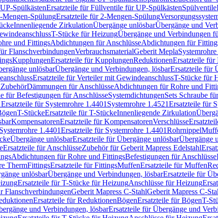
r UP-Spülkästen
Ersatzteile für Füllventile für UP-Spülkästen
Spülventile
-Mengen-Spülung
Ersatzteile für 2-Mengen-Spülung
Versorgungssyste
ücke
Innenliegende Zirkulation
Übergänge unlösbar
Übergänge und Verb
Gewindeanschluss
T-Stücke für Heizung
Übergänge und Verbindungen fü
hre und Fittings
Abdichtungen für Anschlüsse
Abdichtungen für Fitting
für Flanschverbindungen
Verbrauchsmaterial
Geberit Mepla
Systemrohr
tings
Kupplungen
Ersatzteile für Kupplungen
Reduktionen
Ersatzteile fü
Übergänge unlösbar
Übergänge und Verbindungen, lösbar
Ersatzteile fü
deanschluss
Ersatzteile für Verteiler mit Gewindeanschluss
T-Stücke für 
r Zubehör
Dämmungen für Anschlüsse
Abdichtungen für Rohre und Fitti
ile für Befestigungen für Anschlüsse
Systemdichtungen
Sets Schraube fü
1
Ersatzteile für Systemrohre 1.4401
Systemrohre 1.4521
Ersatzteile für
 Bögen
T-Stücke
Ersatzteile für T-Stücke
Innenliegende Zirkulation
Übergä
sbar
Kompensatoren
Ersatzteile für Kompensatoren
Verschlüsse
Ersatztei
Systemrohre 1.4401
Ersatzteile für Systemrohre 1.4401
Rohrnippel
Muff
ücke
Übergänge unlösbar
Ersatzteile für Übergänge unlösbar
Übergänge u
e
Ersatzteile für Anschlüsse
Zubehör für Geberit Mapress Edelstahl
Ersat
ings
Abdichtungen für Rohre und Fittings
Befestigungen für Anschlüsse
re Therm
Fittings
Ersatzteile für Fittings
Muffen
Ersatzteile für Muffen
Re
ergänge unlösbar
Übergänge und Verbindungen, lösbar
Ersatzteile für Ü
eizung
Ersatzteile für T-Stücke für Heizung
Anschlüsse für Heizung
Ersat
ür Flanschverbindungen
Geberit Mapress C-Stahl
Geberit Mapress C-Sta
eduktionen
Ersatzteile für Reduktionen
Bögen
Ersatzteile für Bögen
T-St
ergänge und Verbindungen, lösbar
Ersatzteile für Übergänge und Verb
eizung
Ersatzteile für T-Stücke für Heizung
Anschlüsse für Heizung
Ersat