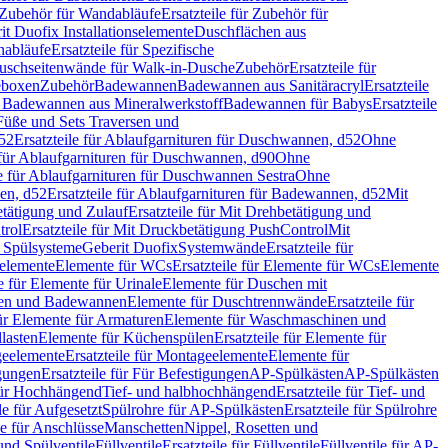
Zubehör für Wandabläufe
Ersatzteile für Zubehör für
t Duofix Installationselemente
Duschflächen aus
nabläufe
Ersatzteile für Spezifische
 Duschseitenwände für Walk-in-Dusche
Zubehör
Ersatzteile für
geboxen
Zubehör
Badewannen
Badewannen aus Sanitäracryl
Ersatzteile
ür Badewannen aus Mineralwerkstoff
Badewannen für Babys
Ersatzteile
s Füße und Sets Traversen und
d52
Ersatzteile für Ablaufgarnituren für Duschwannen, d52
Ohne
e für Ablaufgarnituren für Duschwannen, d90
Ohne
le für Ablaufgarnituren für Duschwannen Sestra
Ohne
en, d52
Ersatzteile für Ablaufgarnituren für Badewannen, d52
Mit
tätigung und Zulauf
Ersatzteile für Mit Drehbetätigung und
trol
Ersatzteile für Mit Druckbetätigung PushControl
Mit
d Spülsysteme
Geberit Duofix
Systemwände
Ersatzteile für
eelemente
Elemente für WCs
Ersatzteile für Elemente für WCs
Elemente
le für Elemente für Urinale
Elemente für Duschen mit
chen und Badewannen
Elemente für Duschtrennwände
Ersatzteile für
für Elemente für Armaturen
Elemente für Waschmaschinen und
llasten
Elemente für Küchenspülen
Ersatzteile für Elemente für
eelemente
Ersatzteile für Montageelemente
Elemente für
gungen
Ersatzteile für Für Befestigungen
AP-Spülkästen
AP-Spülkästen
 für Hochhängend
Tief- und halbhochhängend
Ersatzteile für Tief- und
le für Aufgesetzt
Spülrohre für AP-Spülkästen
Ersatzteile für Spülrohre
le für Anschlüsse
Manschetten
Nippel, Rosetten und
und Spülventile
Füllventile
Ersatzteile für Füllventile
Füllventile für AP-