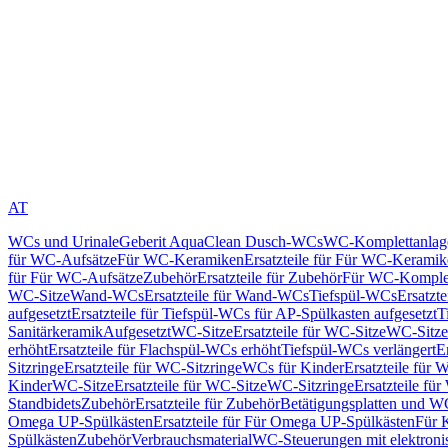
AT
WCs und Urinale
Geberit AquaClean Dusch-WCs
WC-Komplettanlag
für WC-Aufsätze
Für WC-Keramiken
Ersatzteile für Für WC-Kerami
für Für WC-Aufsätze
Zubehör
Ersatzteile für Zubehör
Für WC-Komplet
WC-Sitze
Wand-WCs
Ersatzteile für Wand-WCs
Tiefspül-WCs
Ersatzt
aufgesetzt
Ersatzteile für Tiefspül-WCs für AP-Spülkasten aufgesetzt
T
Sanitärkeramik
Aufgesetzt
WC-Sitze
Ersatzteile für WC-Sitze
WC-Sitze
erhöht
Ersatzteile für Flachspül-WCs erhöht
Tiefspül-WCs verlängert
E
Sitzringe
Ersatzteile für WC-Sitzringe
WCs für Kinder
Ersatzteile für 
Kinder
WC-Sitze
Ersatzteile für WC-Sitze
WC-Sitzringe
Ersatzteile fü
Standbidets
Zubehör
Ersatzteile für Zubehör
Betätigungsplatten und W
Omega UP-Spülkästen
Ersatzteile für Für Omega UP-Spülkästen
Für 
Spülkästen
Zubehör
Verbrauchsmaterial
WC-Steuerungen mit elektroni