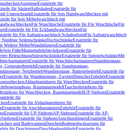
sgussbecken
Ausgüsse
Ersatzteile für
tzteile für Säulen
Halbsäulen
Ersatzteile für
mit Unterschrank
Ersatzteile für Sets Handwaschbecken mit
tzteile für Sets Möbelwaschtisch mit
 Handwaschbecken
Für Waschtische
Ersatzteile für Für Waschtische
Für
ken
Ersatzteile für Für Eckhandwaschbecken
Für
atzteile für Für Aufsatzwaschtisch Schalenform
Für Aufsatzwaschtisch
ür Niedrige Seitenschränke
Hochschränke
Ersatzteile für
für Weitere Möbel
Wandablagen
Ersatzteile für
fe
Sets Füße
Magnettafeln
Steckdosen
Ersatzteile für
ierter Beleuchtung
Spiegelschränke
Ersatzteile für Spiegelschränke
Mit
htischarmaturen
Ersatzteile für Waschtischarmaturen
Standmontage,
, Generatorbetrieb
Ersatzteile für Standmontage,
andmontage, Netzbetrieb
Wandmontage, Batteriebetrieb
Ersatzteile für
er
Ersatzteile für Wandmontage, Zweigriffmischer
Zubehör
Ersatzteile
Ausgussbecken
Ablaufgarnituren für Waschbecken
Ersatzteile für
 Rohrbogensiphons, Raumsparmodell
Tauchrohrsiphons für
rohrsiphons für Waschbecken, Raumsparmodell
UP-Siphons
Ersatzteile
satzteile für
ecken
Ersatzteile für Ablaufgarnituren für
en
Ersatzteile für Anschlussstutzen
Zubehör
Ersatzteile für
ns
Ersatzteile für UP-Siphons
AP-Siphons
Ersatzteile für AP-
n
Siphons
Ersatzteile für Siphons
Anschlussbögen
Ersatzteile für
uschen und Badewannen
Duschen
Bodenentwässerung für
behör für Duschrinnen
Duschbodenabläufe
Ersatzteile für