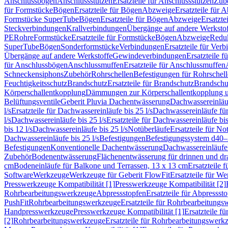
Anschlussbögen
Anschlussstutzen
Ersatzteile für Anschlussstutzen
Zub
für Formstücke
Bögen
Ersatzteile für Bögen
Abzweige
Ersatzteile für 
Formstücke SuperTube
Bögen
Ersatzteile für Bögen
Abzweige
Ersatzte
Steckverbindungen
Krallverbindungen
Übergänge auf andere Werksto
PE
Rohre
Formstücke
Ersatzteile für Formstücke
Bögen
Abzweige
Redu
SuperTube
Bögen
Sonderformstücke
Verbindungen
Ersatzteile für Ver
Übergänge auf andere Werkstoffe
Gewindeverbindungen
Ersatzteile 
für Anschlussbögen
Anschlussmuffen
Ersatzteile für Anschlussmuffen
Schneckensiphons
Zubehör
Rohrschellen
Befestigungen für Rohrschel
Feuchtigkeitsschutz
Brandschutz
Ersatzteile für Brandschutz
Brandschu
Körperschallentkopplung
Dämmungen zur Körperschallentkopplung 
Belüftungsventile
Geberit Pluvia Dachentwässerung
Dachwassereinläu
l/s
Ersatzteile für Dachwassereinläufe bis 25 l/s
Dachwassereinläufe fü
l/s
Dachwassereinläufe bis 25 l/s
Ersatzteile für Dachwassereinläufe bis
bis 12 l/s
Dachwassereinläufe bis 25 l/s
Notüberläufe
Ersatzteile für No
Dachwassereinläufe bis 25 l/s
Befestigungen
Befestigungssystem d40
Befestigungen
Konventionelle Dachentwässerung
Dachwassereinläufe
Zubehör
Bodenentwässerung
Flächenentwässerung für drinnen und d
cm
Bodeneinläufe für Balkone und Terrassen, 13 x 13 cm
Ersatzteile 
Software
Werkzeuge
Werkzeuge für Geberit FlowFit
Ersatzteile für W
Presswerkzeuge Kompatibilität [1]
Presswerkzeuge Kompatibilität [2]
Rohrbearbeitungswerkzeuge
Abpressstopfen
Ersatzteile für Abpressst
PushFit
Rohrbearbeitungswerkzeuge
Ersatzteile für Rohrbearbeitung
Handpresswerkzeuge
Presswerkzeuge Kompatibilität [1]
Ersatzteile f
[2]
Rohrbearbeitungswerkzeuge
Ersatzteile für Rohrbearbeitungswerk