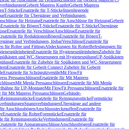
hverbindungen
Geberit Mapress Kupfer
Geberit Mapress
gen
T-Stücke
Ersatzteile für T-Stücke
Innenliegende
bar
Ersatzteile für Übergänge und Verbindungen,
nschlüsse für Heizung
Ersatzteile für Anschlüsse für Heizung
Geberit
n
Ersatzteile für Bögen
T-Stücke
Ersatzteile für T-Stücke
Übergänge
üsse
Ersatzteile für Verschlüsse
Anschlüsse
Ersatzteile für
rsatzteile für Reduktionen
Bögen
Ersatzteile für Bögen
T-
bergänge und Verbindungen, lösbar
Verschlüsse
Ersatzteile für
n für Rohre und Fittings
Abdeckungen für Rohre
Befestigungen für
ienespüleinheiten
Ersatzteile für Hygienespüleinheiten
Zubehör für
r Spülkästen und WC-Steuerungen mit Hygienespülung
UP-Spülkästen
pülung
Ersatzteile für Zubehör für Spülkästen und WC-Steuerungen
stem
Ersatzteile für Geberit Connect Zubehör für Geberit
le
Ersatzteile für Schrägsitzventile
Mit FlowFit
ress Pressanschlüssen
Ersatzteile für Mit Mapress
schlüssen
Mit Mepla Pressanschlüssen
Ersatzteile für Mit Mepla
gelhähne für UP-Montage
Mit FlowFit Pressanschlüssen
Ersatzteile für
le für Mit Mapress Pressanschlüssen
Gebäude-
n
Reinigungsstücke
Ersatzteile für Reinigungsstücke
Formstücke
ckverbindungen
Spannverbindungen
Übergänge auf andere
e für Anschlussbögen
Anschlusssteckmuffen
Ersatzteile für
re
Ersatzteile für Rohre
Formstücke
Ersatzteile für
ile für Reinigungsstücke
Verbindungen
Ersatzteile für
rsatzteile für Apparateanschlüsse
Anschlussbögen
Ersatzteile für