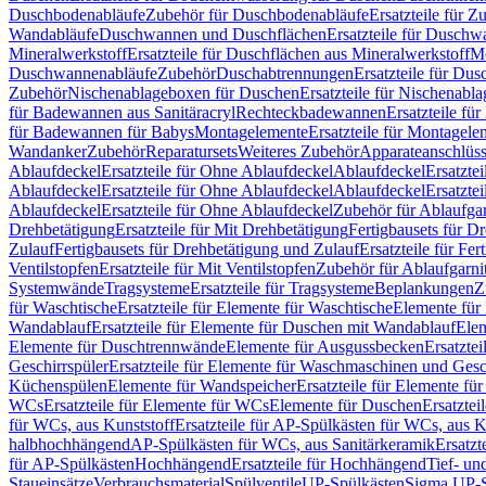
Duschbodenabläufe
Zubehör für Duschbodenabläufe
Ersatzteile für 
Wandabläufe
Duschwannen und Duschflächen
Ersatzteile für Dusch
Mineralwerkstoff
Ersatzteile für Duschflächen aus Mineralwerkstoff
Mo
Duschwannenabläufe
Zubehör
Duschabtrennungen
Ersatzteile für Du
Zubehör
Nischenablageboxen für Duschen
Ersatzteile für Nischenab
für Badewannen aus Sanitäracryl
Rechteckbadewannen
Ersatzteile f
für Badewannen für Babys
Montagelemente
Ersatzteile für Montagele
Wandanker
Zubehör
Reparatursets
Weiteres Zubehör
Apparateanschlüs
Ablaufdeckel
Ersatzteile für Ohne Ablaufdeckel
Ablaufdeckel
Ersatzte
Ablaufdeckel
Ersatzteile für Ohne Ablaufdeckel
Ablaufdeckel
Ersatzte
Ablaufdeckel
Ersatzteile für Ohne Ablaufdeckel
Zubehör für Ablaufga
Drehbetätigung
Ersatzteile für Mit Drehbetätigung
Fertigbausets für D
Zulauf
Fertigbausets für Drehbetätigung und Zulauf
Ersatzteile für Fe
Ventilstopfen
Ersatzteile für Mit Ventilstopfen
Zubehör für Ablaufgarn
Systemwände
Tragsysteme
Ersatzteile für Tragsysteme
Beplankungen
Z
für Waschtische
Ersatzteile für Elemente für Waschtische
Elemente für 
Wandablauf
Ersatzteile für Elemente für Duschen mit Wandablauf
Ele
Elemente für Duschtrennwände
Elemente für Ausgussbecken
Ersatzte
Geschirrspüler
Ersatzteile für Elemente für Waschmaschinen und Gesc
Küchenspülen
Elemente für Wandspeicher
Ersatzteile für Elemente fü
WCs
Ersatzteile für Elemente für WCs
Elemente für Duschen
Ersatztei
für WCs, aus Kunststoff
Ersatzteile für AP-Spülkästen für WCs, aus K
halbhochhängend
AP-Spülkästen für WCs, aus Sanitärkeramik
Ersatzt
für AP-Spülkästen
Hochhängend
Ersatzteile für Hochhängend
Tief- u
Staueinsätze
Verbrauchsmaterial
Spülventile
UP-Spülkästen
Sigma UP-S