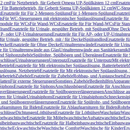
12 cm
Für Netzbetrieb, für Geberit Omega UP-Spülkästen 12 cm
Ersatzt
ür Für Batteriebetrieb, für Geberit Sigma UP-Spülkästen 12 cm
WC-Steue
g
Ersatzteile für Für 2-Mengen-Spülung
Für 1-Mengen-Spülung
Ersatzte
ts
Für WC-Steuerungen mit elektronischer Spülauslösung
Ersatzteile f
ärmodule für WCs
Für Wand-WCs
Ersatzteile für Für Wand-WCs
Für Sta
ülrand
Ersatzteile für Urinale, gespülter Betrieb, mit Spülrand
Ohne Deck
P- oder UP-Urinalsteuerung
Ersatzteile für Für AP- oder UP-Urinalste
 für Urinale, gespülter Betrieb, mit / für Deckel
Spülrandlos
Ersatzteile f
eckel
Ersatzteile für Ohne Deckel
Urinaltrennwände
Ersatzteile für Uri
le für Urinaltrennwände aus Glas
Urinaltrennwände aus Sanitärkeramik
nd Siphonzubehör
Spülrohre, Spülbögen und Übergänge
Ersatzteile fü
schlüsse
Urinalsteuerungen
Unterputz
Ersatzteile für Unterputz
Mit elekt
betrieb
Ersatzteile für Mit elektronischer Spülauslösung, Batteriebetrieb
auslösung, Netzbetrieb
Ersatzteile für Mit elektronischer Spülauslösung,
iebetrieb
Zubehör
Ersatzteile für Zubehör
Rohbau- und Austauschsets
Ers
atten
Für externe Steuerungen
Sonstiges Zubehör
Bedienhilfen
Apparate
Siphons
Ersatzteile für Siphons
Anschlussbögen
Ersatzteile für Anschlu
verlängerungen
Ersatzteile für Spülbogenverlängerungen
Anschlüsse a
ren für Urinale
Urinalsiphons
Ersatzteile für Urinalsiphons
Schneckensip
- und Spülbogenverlängerungen
Ersatzteile für Spülrohr- und Spülbog
fgarnituren für Bidets
Ersatzteile für Ablaufgarnituren für Bidets
Rohrb
schlüsse
Dichtungen
Löthülsen
Ersatzteile für Löthülsen
Waschplatz
Wasc
elwaschtische
Ersatzteile für Möbelwaschtische
Aufsatzwaschtische
Ers
albeinbauwaschtische
Ersatzteile für Halbeinbauwaschtische
Einbauwasc
htische
Eckwaschtische
Waschtische Comfort
Waschtische für Kinder
Ers