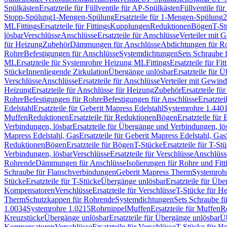
Spülkästen
Ersatzteile für Füllventile für AP-Spülkästen
Füllventile fü
Stopp-Spülung
1-Mengen-Spülung
Ersatzteile für 1-Mengen-Spülung
2
ML
Fittings
Ersatzteile für Fittings
Kupplungen
Reduktionen
Bögen
T-St
lösbar
Verschlüsse
Anschlüsse
Ersatzteile für Anschlüsse
Verteiler mit 
für Heizung
Zubehör
Dämmungen für Anschlüsse
Abdichtungen für Ro
Rohre
Befestigungen für Anschlüsse
Systemdichtungen
Sets Schraube 
ML
Ersatzteile für Systemrohre Heizung ML
Fittings
Ersatzteile für Fit
Stücke
Innenliegende Zirkulation
Übergänge unlösbar
Ersatzteile für 
Verschlüsse
Anschlüsse
Ersatzteile für Anschlüsse
Verteiler mit Gewin
Heizung
Ersatzteile für Anschlüsse für Heizung
Zubehör
Ersatzteile fü
Rohre
Befestigungen für Rohre
Befestigungen für Anschlüsse
Ersatzte
Edelstahl
Ersatzteile für Geberit Mapress Edelstahl
Systemrohre 1.440
Muffen
Reduktionen
Ersatzteile für Reduktionen
Bögen
Ersatzteile für
Verbindungen, lösbar
Ersatzteile für Übergänge und Verbindungen, lö
Mapress Edelstahl, Gas
Ersatzteile für Geberit Mapress Edelstahl, Gas
Reduktionen
Bögen
Ersatzteile für Bögen
T-Stücke
Ersatzteile für T-St
Verbindungen, lösbar
Verschlüsse
Ersatzteile für Verschlüsse
Anschlüss
Rohrende
Dämmungen für Anschlüsse
Isolierungen für Rohre und Fitt
Schraube für Flanschverbindungen
Geberit Mapress Therm
Systemroh
Stücke
Ersatzteile für T-Stücke
Übergänge unlösbar
Ersatzteile für Üb
Kompensatoren
Verschlüsse
Ersatzteile für Verschlüsse
T-Stücke für H
Therm
Schutzkappen für Rohrende
Systemdichtungen
Sets Schraube f
1.0034
Systemrohre 1.0215
Rohrnippel
Muffen
Ersatzteile für Muffen
R
Kreuzstücke
Übergänge unlösbar
Ersatzteile für Übergänge unlösbar
Üb
Kompensatoren
Verschlüsse
Ersatzteile für Verschlüsse
T-Stücke für H