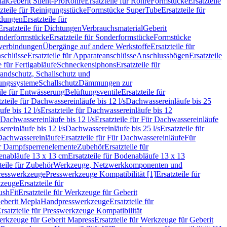
ial
Geberit Silent-Pro
Rohre
Ersatzteile für Rohre
Formstücke
Ersatzteile
zteile für Reinigungsstücke
Formstücke SuperTube
Ersatzteile für
ndungen
Ersatzteile für
Ersatzteile für Dichtungen
Verbrauchsmaterial
Geberit
nderformstücke
Ersatzteile für Sonderformstücke
Formstücke
ckverbindungen
Übergänge auf andere Werkstoffe
Ersatzteile für
schlüsse
Ersatzteile für Apparateanschlüsse
Anschlussbögen
Ersatzteile
e für Fertigabläufe
Schneckensiphons
Ersatzteile für
andschutz, Schallschutz und
rungssysteme
Schallschutz
Dämmungen zur
ile für Entwässerung
Belüftungsventile
Ersatzteile für
tzteile für Dachwassereinläufe bis 12 l/s
Dachwassereinläufe bis 25
fe bis 12 l/s
Ersatzteile für Dachwassereinläufe bis 12
Dachwassereinläufe bis 12 l/s
Ersatzteile für Für Dachwassereinläufe
ereinläufe bis 12 l/s
Dachwassereinläufe bis 25 l/s
Ersatzteile für
Dachwassereinläufe
Ersatzteile für Für Dachwassereinläufe
Für
für Dampfsperrenelemente
Zubehör
Ersatzteile für
nabläufe 13 x 13 cm
Ersatzteile für Bodenabläufe 13 x 13
teile für Zubehör
Werkzeuge, Netzwerkkomponenten und
presswerkzeuge
Presswerkzeuge Kompatibilität [1]
Ersatzteile für
kzeuge
Ersatzteile für
ushFit
Ersatzteile für Werkzeuge für Geberit
Geberit Mepla
Handpresswerkzeuge
Ersatzteile für
rsatzteile für Presswerkzeuge Kompatibilität
rkzeuge für Geberit Mapress
Ersatzteile für Werkzeuge für Geberit