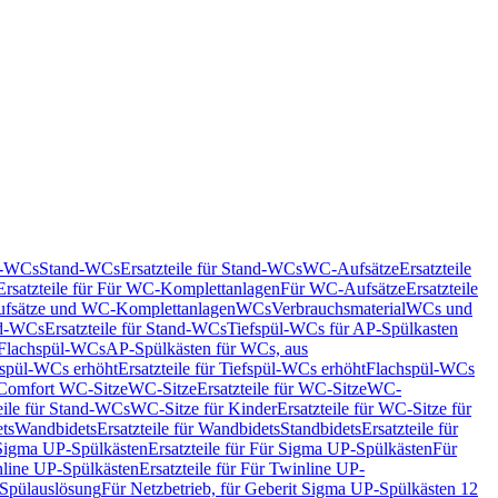
nd-WCs
Stand-WCs
Ersatzteile für Stand-WCs
WC-Aufsätze
Ersatzteile
Ersatzteile für Für WC-Komplettanlagen
Für WC-Aufsätze
Ersatzteile
fsätze und WC-Komplettanlagen
WCs
Verbrauchsmaterial
WCs und
d-WCs
Ersatzteile für Stand-WCs
Tiefspül-WCs für AP-Spülkasten
r Flachspül-WCs
AP-Spülkästen für WCs, aus
fspül-WCs erhöht
Ersatzteile für Tiefspül-WCs erhöht
Flachspül-WCs
r Comfort WC-Sitze
WC-Sitze
Ersatzteile für WC-Sitze
WC-
eile für Stand-WCs
WC-Sitze für Kinder
Ersatzteile für WC-Sitze für
ts
Wandbidets
Ersatzteile für Wandbidets
Standbidets
Ersatzteile für
Sigma UP-Spülkästen
Ersatzteile für Für Sigma UP-Spülkästen
Für
line UP-Spülkästen
Ersatzteile für Für Twinline UP-
 Spülauslösung
Für Netzbetrieb, für Geberit Sigma UP-Spülkästen 12