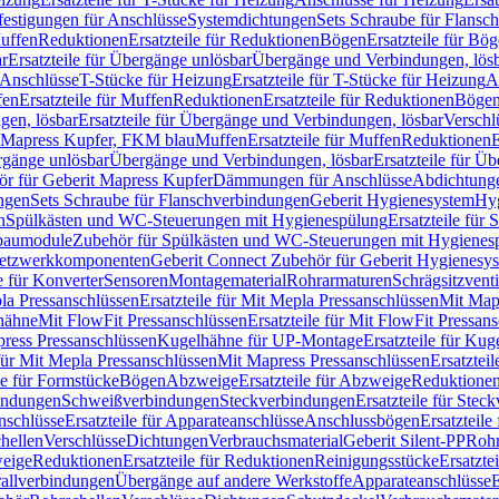
festigungen für Anschlüsse
Systemdichtungen
Sets Schraube für Flansc
Muffen
Reduktionen
Ersatzteile für Reduktionen
Bögen
Ersatzteile für Bö
r
Ersatzteile für Übergänge unlösbar
Übergänge und Verbindungen, lös
r Anschlüsse
T-Stücke für Heizung
Ersatzteile für T-Stücke für Heizung
A
fen
Ersatzteile für Muffen
Reduktionen
Ersatzteile für Reduktionen
Böge
gen, lösbar
Ersatzteile für Übergänge und Verbindungen, lösbar
Verschl
it Mapress Kupfer, FKM blau
Muffen
Ersatzteile für Muffen
Reduktionen
E
ergänge unlösbar
Übergänge und Verbindungen, lösbar
Ersatzteile für Ü
hör für Geberit Mapress Kupfer
Dämmungen für Anschlüsse
Abdichtunge
ngen
Sets Schraube für Flanschverbindungen
Geberit Hygienesystem
Hyg
n
Spülkästen und WC-Steuerungen mit Hygienespülung
Ersatzteile fü
nbaumodule
Zubehör für Spülkästen und WC-Steuerungen mit Hygienes
etzwerkkomponenten
Geberit Connect Zubehör für Geberit Hygienesy
e für Konverter
Sensoren
Montagematerial
Rohrarmaturen
Schrägsitzventi
la Pressanschlüssen
Ersatzteile für Mit Mepla Pressanschlüssen
Mit Map
lhähne
Mit FlowFit Pressanschlüssen
Ersatzteile für Mit FlowFit Pressan
press Pressanschlüssen
Kugelhähne für UP-Montage
Ersatzteile für Ku
 für Mit Mepla Pressanschlüssen
Mit Mapress Pressanschlüssen
Ersatztei
le für Formstücke
Bögen
Abzweige
Ersatzteile für Abzweige
Reduktione
bindungen
Schweißverbindungen
Steckverbindungen
Ersatzteile für Ste
nschlüsse
Ersatzteile für Apparateanschlüsse
Anschlussbögen
Ersatzteil
hellen
Verschlüsse
Dichtungen
Verbrauchsmaterial
Geberit Silent-PP
Roh
weige
Reduktionen
Ersatzteile für Reduktionen
Reinigungsstücke
Ersatzte
allverbindungen
Übergänge auf andere Werkstoffe
Apparateanschlüsse
E