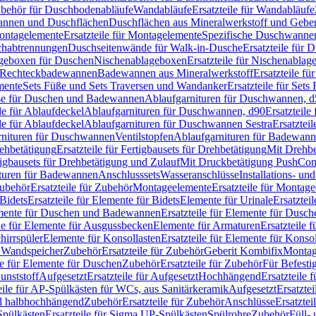
Zubehör für Duschbodenabläufe
Wandabläufe
Ersatzteile für Wandabläufe
wannen und Duschflächen
Duschflächen aus Mineralwerkstoff und Geberi
ntagelemente
Ersatzteile für Montagelemente
Spezifische Duschwanne
schabtrennungen
Duschseitenwände für Walk-in-Dusche
Ersatzteile für
lageboxen für Duschen
Nischenablageboxen
Ersatzteile für Nischenabla
ür Rechteckbadewannen
Badewannen aus Mineralwerkstoff
Ersatzteile f
mente
Sets Füße und Sets Traversen und Wandanker
Ersatzteile für Set
se für Duschen und Badewannen
Ablaufgarnituren für Duschwannen, 
ile für Ablaufdeckel
Ablaufgarnituren für Duschwannen, d90
Ersatzteil
ile für Ablaufdeckel
Ablaufgarnituren für Duschwannen Sestra
Ersatztei
rnituren für Duschwannen
Ventilstopfen
Ablaufgarnituren für Badewann
rehbetätigung
Ersatzteile für Fertigbausets für Drehbetätigung
Mit Drehbe
rtigbausets für Drehbetätigung und Zulauf
Mit Druckbetätigung PushCon
ituren für Badewannen
Anschlusssets
Wasseranschlüsse
Installations- un
ubehör
Ersatzteile für Zubehör
Montageelemente
Ersatzteile für Montag
Bidets
Ersatzteile für Elemente für Bidets
Elemente für Urinale
Ersatztei
mente für Duschen und Badewannen
Ersatzteile für Elemente für Dus
ile für Elemente für Ausgussbecken
Elemente für Armaturen
Ersatzteile 
hirrspüler
Elemente für Konsollasten
Ersatzteile für Elemente für Konso
r Wandspeicher
Zubehör
Ersatzteile für Zubehör
Geberit Kombifix
Montag
le für Elemente für Duschen
Zubehör
Ersatzteile für Zubehör
Für Befesti
unststoff
Aufgesetzt
Ersatzteile für Aufgesetzt
Hochhängend
Ersatzteile
eile für AP-Spülkästen für WCs, aus Sanitärkeramik
Aufgesetzt
Ersatztei
nd halbhochhängend
Zubehör
Ersatzteile für Zubehör
Anschlüsse
Ersatztei
pülkästen
Ersatzteile für Sigma UP-Spülkästen
Spülrohre
Zubehör
Füll- 