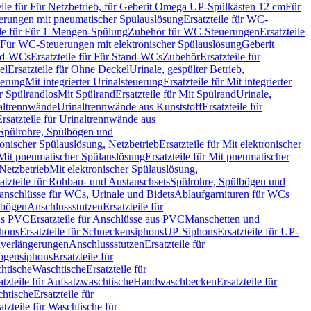
eile für Für Netzbetrieb, für Geberit Omega UP-Spülkästen 12 cm
Für
rungen mit pneumatischer Spülauslösung
Ersatzteile für WC-
ile für Für 1-Mengen-Spülung
Zubehör für WC-Steuerungen
Ersatzteile
ür Für WC-Steuerungen mit elektronischer Spülauslösung
Geberit
nd-WCs
Ersatzteile für Für Stand-WCs
Zubehör
Ersatzteile für
el
Ersatzteile für Ohne Deckel
Urinale, gespülter Betrieb,
uerung
Mit integrierter Urinalsteuerung
Ersatzteile für Mit integrierter
ür Spülrandlos
Mit Spülrand
Ersatzteile für Mit Spülrand
Urinale,
naltrennwände
Urinaltrennwände aus Kunststoff
Ersatzteile für
Ersatzteile für Urinaltrennwände aus
r Spülrohre, Spülbögen und
ronischer Spülauslösung, Netzbetrieb
Ersatzteile für Mit elektronischer
Mit pneumatischer Spülauslösung
Ersatzteile für Mit pneumatischer
 Netzbetrieb
Mit elektronischer Spülauslösung,
atzteile für Rohbau- und Austauschsets
Spülrohre, Spülbögen und
anschlüsse für WCs, Urinale und Bidets
Ablaufgarnituren für WCs
ssbögen
Anschlussstutzen
Ersatzteile für
us PVC
Ersatzteile für Anschlüsse aus PVC
Manschetten und
hons
Ersatzteile für Schneckensiphons
UP-Siphons
Ersatzteile für UP-
enverlängerungen
Anschlussstutzen
Ersatzteile für
ogensiphons
Ersatzteile für
htische
Waschtische
Ersatzteile für
atzteile für Aufsatzwaschtische
Handwaschbecken
Ersatzteile für
htische
Ersatzteile für
atzteile für Waschtische für