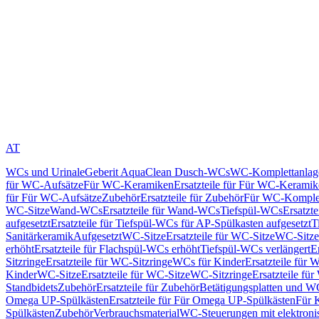
AT
WCs und Urinale
Geberit AquaClean Dusch-WCs
WC-Komplettanlag
für WC-Aufsätze
Für WC-Keramiken
Ersatzteile für Für WC-Kerami
für Für WC-Aufsätze
Zubehör
Ersatzteile für Zubehör
Für WC-Komplet
WC-Sitze
Wand-WCs
Ersatzteile für Wand-WCs
Tiefspül-WCs
Ersatzt
aufgesetzt
Ersatzteile für Tiefspül-WCs für AP-Spülkasten aufgesetzt
T
Sanitärkeramik
Aufgesetzt
WC-Sitze
Ersatzteile für WC-Sitze
WC-Sitze
erhöht
Ersatzteile für Flachspül-WCs erhöht
Tiefspül-WCs verlängert
E
Sitzringe
Ersatzteile für WC-Sitzringe
WCs für Kinder
Ersatzteile für 
Kinder
WC-Sitze
Ersatzteile für WC-Sitze
WC-Sitzringe
Ersatzteile fü
Standbidets
Zubehör
Ersatzteile für Zubehör
Betätigungsplatten und W
Omega UP-Spülkästen
Ersatzteile für Für Omega UP-Spülkästen
Für 
Spülkästen
Zubehör
Verbrauchsmaterial
WC-Steuerungen mit elektroni