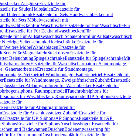
sgussbecken
Ausgüsse
Ersatzteile für
tzteile für Säulen
Halbsäulen
Ersatzteile für
mit Unterschrank
Ersatzteile für Sets Handwaschbecken mit
tzteile für Sets Möbelwaschtisch mit
 Handwaschbecken
Für Waschtische
Ersatzteile für Für Waschtische
Für
ken
Ersatzteile für Für Eckhandwaschbecken
Für
atzteile für Für Aufsatzwaschtisch Schalenform
Für Aufsatzwaschtisch
ür Niedrige Seitenschränke
Hochschränke
Ersatzteile für
für Weitere Möbel
Wandablagen
Ersatzteile für
fe
Sets Füße
Magnettafeln
Steckdosen
Ersatzteile für
ierter Beleuchtung
Spiegelschränke
Ersatzteile für Spiegelschränke
Mit
htischarmaturen
Ersatzteile für Waschtischarmaturen
Standmontage,
, Generatorbetrieb
Ersatzteile für Standmontage,
andmontage, Netzbetrieb
Wandmontage, Batteriebetrieb
Ersatzteile für
er
Ersatzteile für Wandmontage, Zweigriffmischer
Zubehör
Ersatzteile
Ausgussbecken
Ablaufgarnituren für Waschbecken
Ersatzteile für
 Rohrbogensiphons, Raumsparmodell
Tauchrohrsiphons für
rohrsiphons für Waschbecken, Raumsparmodell
UP-Siphons
Ersatzteile
satzteile für
ecken
Ersatzteile für Ablaufgarnituren für
en
Ersatzteile für Anschlussstutzen
Zubehör
Ersatzteile für
ns
Ersatzteile für UP-Siphons
AP-Siphons
Ersatzteile für AP-
n
Siphons
Ersatzteile für Siphons
Anschlussbögen
Ersatzteile für
uschen und Badewannen
Duschen
Bodenentwässerung für
behör für Duschrinnen
Duschbodenabläufe
Ersatzteile für