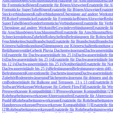
Anschlussbögen
Anschlussstutzen
Ersatzteile für Anschlussstutzen
Zub
für Formstücke
Bögen
Ersatzteile für Bögen
Abzweige
Ersatzteile für 
Formstücke SuperTube
Bögen
Ersatzteile für Bögen
Abzweige
Ersatzte
Steckverbindungen
Krallverbindungen
Übergänge auf andere Werksto
PE
Rohre
Formstücke
Ersatzteile für Formstücke
Bögen
Abzweige
Redu
SuperTube
Bögen
Sonderformstücke
Verbindungen
Ersatzteile für Ver
Übergänge auf andere Werkstoffe
Gewindeverbindungen
Ersatzteile 
für Anschlussbögen
Anschlussmuffen
Ersatzteile für Anschlussmuffen
Schneckensiphons
Zubehör
Rohrschellen
Befestigungen für Rohrschel
Feuchtigkeitsschutz
Brandschutz
Ersatzteile für Brandschutz
Brandschu
Körperschallentkopplung
Dämmungen zur Körperschallentkopplung 
Belüftungsventile
Geberit Pluvia Dachentwässerung
Dachwassereinläu
l/s
Ersatzteile für Dachwassereinläufe bis 25 l/s
Dachwassereinläufe fü
l/s
Dachwassereinläufe bis 25 l/s
Ersatzteile für Dachwassereinläufe bis
bis 12 l/s
Dachwassereinläufe bis 25 l/s
Notüberläufe
Ersatzteile für No
Dachwassereinläufe bis 25 l/s
Befestigungen
Befestigungssystem d40
Befestigungen
Konventionelle Dachentwässerung
Dachwassereinläufe
Zubehör
Bodenentwässerung
Flächenentwässerung für drinnen und d
cm
Bodeneinläufe für Balkone und Terrassen, 13 x 13 cm
Ersatzteile 
Software
Werkzeuge
Werkzeuge für Geberit FlowFit
Ersatzteile für W
Presswerkzeuge Kompatibilität [1]
Presswerkzeuge Kompatibilität [2]
Rohrbearbeitungswerkzeuge
Abpressstopfen
Ersatzteile für Abpressst
PushFit
Rohrbearbeitungswerkzeuge
Ersatzteile für Rohrbearbeitung
Handpresswerkzeuge
Presswerkzeuge Kompatibilität [1]
Ersatzteile f
[2]
Rohrbearbeitungswerkzeuge
Ersatzteile für Rohrbearbeitungswerk