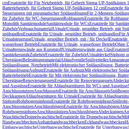
cm
Ersatzteile für Für Netzbetrieb, für Geberit Sigma UP-Spülkästen 
Batteriebetrieb, für Geberit Sigma UP-Spülkästen 12 cm
Ersatzteile f
Steuerungen mit pneumatischer Spülauslösung
Für 2-Mengen-Spülun
für Zubehör für WC-Steuerungen
Rohbausets
Ersatzteile für Rohbause
Monolith Sanitärmodule
Sanitärmodule für WCs
Ersatzteile für Sanit
Zubehör
Verbrauchsmaterial
Urinale
Urinale, gespülter Betrieb, mit Sp
spülrandlos
Ersatzteile für Urinale, gespülter Betrieb, spülrandlos
Für A
Urinalsteuerung
Urinale, gespülter Betrieb, mit / für Deckel
Ersatzteile
wasserloser Betrieb
Ersatzteile für Urinale, wasserloser Betrieb
Ohne D
Urinaltrennwände aus Kunststoff
Urinaltrennwände aus Glas
Ersatztei
Sanitärkeramik
Zubehör
Ersatzteile für Zubehör
Urinaldeckel
Siphons u
Übergänge
Befestigungsmaterial
Ablaufventile
Spülverteiler
Apparatean
Spülauslösung, Netzbetrieb
Mit elektronischer Spülauslösung, Batterie
Spülauslösung
Aufputz
Ersatzteile für Aufputz
Mit elektronischer Spül
Batteriebetrieb
Ersatzteile für Mit elektronischer Spülauslösung, Batter
Übergänge
Renovierungssets
Ersatzteile für Renovierungssets
Abdeckpl
und Ausgüsse
Ersatzteile für Ablaufgarnituren für WCs und Ausgüsse
Anschlussstutzen
Anschlusssets
Ersatzteile für Anschlusssets
Spülbogen
Deckkappen
Ablaufgarnituren für Urinale
Ersatzteile für Ablaufgarnitu
Siphons
Rohrbogensiphons
Ersatzteile für Rohrbogensiphons
Spülrohr
Anschlussstutzen
Anschlussbögen
Ersatzteile für Anschlussbögen
Ablau
Rohrbogensiphons
Anschlussstutzen
Anschlussbögen
Abdeckungen
An
Waschtische
Doppelwaschtische
Ersatzteile für Doppelwaschtische
Möb
Handwaschbecken
Aufsatzhandwaschbecken
Eckhandwaschbecken
H
Einbauwaschtische
Unterbauwaschtische
Ersatzteile für Unterbauwasc