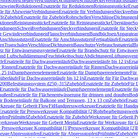
ehör
Rohrschellen
Verschlüsse
Dichtungen
Schutzdeckel
Verbrauchsmater
Abzweige
Reduktionen
Ersatzteile für Reduktionen
Reinigungsstücke
Ersat
ile für Abzweige
Verbindungen
Ersatzteile für Verbindungen
Steckverbi
ffe
Zubehör
Ersatzteile für Zubehör
Rohrschellen
Verschlüsse
Dichtungen
ktionen
Reinigungsstücke
Ersatzteile für Reinigungsstücke
Übergänge
So
bindungen
Schweißverbindungen
Steckverbindungen
Ersatzteile für Ste
für Gewindeverbindungen
Flanschverbindungen
Bundbüchsen
Apparatean
Anschlussstutzen
Ersatzteile für Anschlussstutzen
Fertigabläufe
Ersatzteil
len
Tragschalen
Verschlüsse
Dichtungen
Bauschutze
Verbrauchsmaterial
Br
tz für Entwässerungssysteme
Ersatzteile für Brandschutz für Entwässe
und Luftschalldämmung
Feuchtigkeitsschutz
Abdichtungen
Lüftungsvent
fe
Ersatzteile für Dachwassereinläufe
Dachwassereinläufe bis 12 l/s
Ersa
r Rinnen
Ersatzteile für Dachwassereinläufe für Rinnen
Dachwassereinläu
 25 l/s
Dampfsperrenelemente
Ersatzteile für Dampfsperrenelemente
Für 
tüberläufe
Für Dachwassereinläufe bis 12 l/s
Ersatzteile für Für Dachwass
–200
Befestigungssystem d250–315
Zubehör
Ersatzteile für Zubehör
Für 
Ersatzteile für Dachwassereinläufe
Dampfsperrenelemente
Ersatzteile 
raußen
Ersatzteile für Flächenentwässerung für drinnen und draußen
Bode
für Bodeneinläufe für Balkone und Terrassen, 13 x 13 cm
Zubehör
Ersatz
erkzeuge für Geberit FlowFit
Handpresswerkzeuge
Ersatzteile für Hand
Ersatzteile für Presswerkzeuge Kompatibilität [2]
Rohrbearbeitungswer
opfen
Prüfmittel
Zubehör
Ersatzteile für Zubehör
Werkzeuge für Geberit P
swerkzeuge
Werkzeuge für Geberit Mepla
Ersatzteile für Werkzeuge für 
ür Presswerkzeuge Kompatibilität [1]
Presswerkzeuge Kompatibilität [2]
E
zeuge
Abpressstopfen
Ersatzteile für Abpressstopfen
Prüfmittel
Zubehör
We