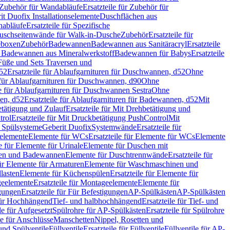
Zubehör für Wandabläufe
Ersatzteile für Zubehör für
t Duofix Installationselemente
Duschflächen aus
nabläufe
Ersatzteile für Spezifische
 Duschseitenwände für Walk-in-Dusche
Zubehör
Ersatzteile für
geboxen
Zubehör
Badewannen
Badewannen aus Sanitäracryl
Ersatzteile
ür Badewannen aus Mineralwerkstoff
Badewannen für Babys
Ersatzteile
s Füße und Sets Traversen und
d52
Ersatzteile für Ablaufgarnituren für Duschwannen, d52
Ohne
e für Ablaufgarnituren für Duschwannen, d90
Ohne
le für Ablaufgarnituren für Duschwannen Sestra
Ohne
en, d52
Ersatzteile für Ablaufgarnituren für Badewannen, d52
Mit
tätigung und Zulauf
Ersatzteile für Mit Drehbetätigung und
trol
Ersatzteile für Mit Druckbetätigung PushControl
Mit
d Spülsysteme
Geberit Duofix
Systemwände
Ersatzteile für
eelemente
Elemente für WCs
Ersatzteile für Elemente für WCs
Elemente
le für Elemente für Urinale
Elemente für Duschen mit
chen und Badewannen
Elemente für Duschtrennwände
Ersatzteile für
für Elemente für Armaturen
Elemente für Waschmaschinen und
llasten
Elemente für Küchenspülen
Ersatzteile für Elemente für
eelemente
Ersatzteile für Montageelemente
Elemente für
gungen
Ersatzteile für Für Befestigungen
AP-Spülkästen
AP-Spülkästen
 für Hochhängend
Tief- und halbhochhängend
Ersatzteile für Tief- und
le für Aufgesetzt
Spülrohre für AP-Spülkästen
Ersatzteile für Spülrohre
le für Anschlüsse
Manschetten
Nippel, Rosetten und
und Spülventile
Füllventile
Ersatzteile für Füllventile
Füllventile für AP-