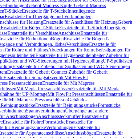
hverbindungen
Geberit Mapress Kupfer
Geberit Mapress
gen
T-Stücke
Ersatzteile für T-Stücke
Innenliegende
bar
Ersatzteile für Übergänge und Verbindungen,
nschlüsse für Heizung
Ersatzteile für Anschlüsse für Heizung
Geberit
n
Ersatzteile für Bögen
T-Stücke
Ersatzteile für T-Stücke
Übergänge
üsse
Ersatzteile für Verschlüsse
Anschlüsse
Ersatzteile für
rsatzteile für Reduktionen
Bögen
Ersatzteile für Bögen
T-
bergänge und Verbindungen, lösbar
Verschlüsse
Ersatzteile für
n für Rohre und Fittings
Abdeckungen für Rohre
Befestigungen für
ienespüleinheiten
Ersatzteile für Hygienespüleinheiten
Zubehör für
r Spülkästen und WC-Steuerungen mit Hygienespülung
UP-Spülkästen
pülung
Ersatzteile für Zubehör für Spülkästen und WC-Steuerungen
stem
Ersatzteile für Geberit Connect Zubehör für Geberit
le
Ersatzteile für Schrägsitzventile
Mit FlowFit
ress Pressanschlüssen
Ersatzteile für Mit Mapress
schlüssen
Mit Mepla Pressanschlüssen
Ersatzteile für Mit Mepla
gelhähne für UP-Montage
Mit FlowFit Pressanschlüssen
Ersatzteile für
le für Mit Mapress Pressanschlüssen
Gebäude-
n
Reinigungsstücke
Ersatzteile für Reinigungsstücke
Formstücke
ckverbindungen
Spannverbindungen
Übergänge auf andere
e für Anschlussbögen
Anschlusssteckmuffen
Ersatzteile für
re
Ersatzteile für Rohre
Formstücke
Ersatzteile für
ile für Reinigungsstücke
Verbindungen
Ersatzteile für
rsatzteile für Apparateanschlüsse
Anschlussbögen
Ersatzteile für