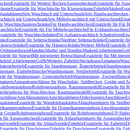
Becken
Ersatzteile für Weitere Becken
Ausgussbecken
Ersatzteile für Au
nräume
Ersatzteile für Waschtische für Klassenräume
Zubehör
Säulen
Ersa
andablagen
Sets Waschtisch mit Unterschrank
Sets Handwaschbecken 
aschtisch mit Unterschrank
Sets Möbelwaschtisch mit Unterschrank
Ersa
für Waschtischunterschränke
Für Handwaschbecken
Ersatzteile für Für
aschtische
Ersatzteile für Für Möbelwaschtische
Für Eckhandwaschbec
rsatzteile für Waschtischplatten
Für Aufsatzwaschtisch Schalenform
Ers
änke
Ersatzteile für Seitenschränke
Niedrige Seitenschränke
Ersatzteile f
ängeschränke
Ersatzteile für Hängeschränke
Weitere Möbel
Ersatzteile 
d Ordnungsboxen
Handtuchhalter und Handtuchhaken
Lichtelemente
Grif
tzteile für Spiegel
Mit integrierter Beleuchtung
Ersatzteile für Mit integr
behör
Lichtelemente
Griffe
Weiteres Zubehör
Steckdosen
Armaturen
Wasc
tteriebetrieb
Ersatzteile für Standmontage, Batteriebetrieb
Standmontage
dmontage, Einhebelmischer
Wandmontage, Netzbetrieb
Ersatzteile für W
teile für Wandmontage, Generatorbetrieb
Wandmontage, Zweigriffmisch
rmaturen
Apparateanschlüsse für Waschplatz, Spülbecken, Geräte und 
 Rohrbogensiphons
Rohrbogensiphons, Raumsparmodell
Ersatzteile für
rohrsiphons für Waschbecken, Raumsparmodell
Ersatzteile für Tauch
nschlüsse
Anschlussstutzen
Anschlussbögen
Abdeckungen
Anschlüsse
Er
aukästen
Ersatzteile für Wandeinbaukästen
Ablaufgarnituren für Spülb
elkammersiphons
Ersatzteile für Doppelkammersiphons
Anschlussstutz
für Geräte
Rohrbogensiphons
Ersatzteile für Rohrbogensiphons
UP-Sipho
en für Ausgussbecken
Ersatzteile für Ablaufgarnituren für Ausgussbecke
ufventile
Ersatzteile für Ablaufventile
Zubehör
Ersatzteile für Zubehör
D
Ersatzteile für Duschrinnen
Zubehör für Duschrinnen
Ersatzteile für Zu