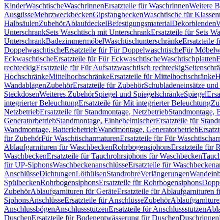
Kinder
Waschtische
Waschrinnen
Ersatzteile für Waschrinnen
Weitere 
Ausgüsse
Mehrzweckbecken
Gipsfangbecken
Waschtische für Klasse
Halbsäulen
Zubehör
Ablaufdeckel
Befestigungsmaterial
Dekorblenden
W
Unterschrank
Sets Waschtisch mit Unterschrank
Ersatzteile für Sets W
Unterschrank
Badezimmermöbel
Waschtischunterschränke
Ersatzteile 
Doppelwaschtische
Ersatzteile für Für Doppelwaschtische
Für Möbelw
Eckwaschtische
Ersatzteile für Für Eckwaschtische
Waschtischplatten
E
rechteckig
Ersatzteile für Für Aufsatzwaschtisch rechteckig
Seitenschr
Hochschränke
Mittelhochschränke
Ersatzteile für Mittelhochschränke
H
Wandablagen
Zubehör
Ersatzteile für Zubehör
Schubladeneinsätze un
Steckdosen
Weiteres Zubehör
Spiegel und Spiegelschränke
Spiegel
Ersa
integrierter Beleuchtung
Ersatzteile für Mit integrierter Beleuchtung
Zu
Netzbetrieb
Ersatzteile für Standmontage, Netzbetrieb
Standmontage, Ba
Generatorbetrieb
Standmontage, Einhebelmischer
Ersatzteile für Stan
Wandmontage, Batteriebetrieb
Wandmontage, Generatorbetrieb
Ersatz
für Zubehör
Für Waschtischarmaturen
Ersatzteile für Für Waschtischa
Ablaufgarnituren für Waschbecken
Rohrbogensiphons
Ersatzteile für
Waschbecken
Ersatzteile für Tauchrohrsiphons für Waschbecken
Tauch
für UP-Siphons
Waschbeckenanschlüsse
Ersatzteile für Waschbeckena
Anschlüsse
Dichtungen
Löthülsen
Standrohre
Verlängerungen
Wandeinb
Spülbecken
Rohrbogensiphons
Ersatzteile für Rohrbogensiphons
Dopp
Zubehör
Ablaufgarnituren für Geräte
Ersatzteile für Ablaufgarnituren 
Siphons
Anschlüsse
Ersatzteile für Anschlüsse
Zubehör
Ablaufgarnitur
Anschlussbögen
Anschlussstutzen
Ersatzteile für Anschlussstutzen
Abla
Duschen
Ersatzteile für Bodenentwässerung für Duschen
Duschrinnen