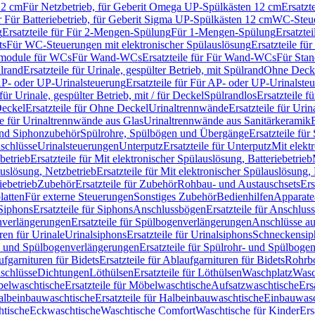
12 cm
Für Netzbetrieb, für Geberit Omega UP-Spülkästen 12 cm
Ersatzt
ür Für Batteriebetrieb, für Geberit Sigma UP-Spülkästen 12 cm
WC-Steue
g
Ersatzteile für Für 2-Mengen-Spülung
Für 1-Mengen-Spülung
Ersatzte
ts
Für WC-Steuerungen mit elektronischer Spülauslösung
Ersatzteile f
ärmodule für WCs
Für Wand-WCs
Ersatzteile für Für Wand-WCs
Für Sta
ülrand
Ersatzteile für Urinale, gespülter Betrieb, mit Spülrand
Ohne Deck
P- oder UP-Urinalsteuerung
Ersatzteile für Für AP- oder UP-Urinalste
 für Urinale, gespülter Betrieb, mit / für Deckel
Spülrandlos
Ersatzteile f
eckel
Ersatzteile für Ohne Deckel
Urinaltrennwände
Ersatzteile für Uri
le für Urinaltrennwände aus Glas
Urinaltrennwände aus Sanitärkeramik
nd Siphonzubehör
Spülrohre, Spülbögen und Übergänge
Ersatzteile fü
schlüsse
Urinalsteuerungen
Unterputz
Ersatzteile für Unterputz
Mit elekt
betrieb
Ersatzteile für Mit elektronischer Spülauslösung, Batteriebetrieb
auslösung, Netzbetrieb
Ersatzteile für Mit elektronischer Spülauslösung,
iebetrieb
Zubehör
Ersatzteile für Zubehör
Rohbau- und Austauschsets
Ers
atten
Für externe Steuerungen
Sonstiges Zubehör
Bedienhilfen
Apparate
Siphons
Ersatzteile für Siphons
Anschlussbögen
Ersatzteile für Anschlu
verlängerungen
Ersatzteile für Spülbogenverlängerungen
Anschlüsse a
ren für Urinale
Urinalsiphons
Ersatzteile für Urinalsiphons
Schneckensip
- und Spülbogenverlängerungen
Ersatzteile für Spülrohr- und Spülbog
fgarnituren für Bidets
Ersatzteile für Ablaufgarnituren für Bidets
Rohrb
schlüsse
Dichtungen
Löthülsen
Ersatzteile für Löthülsen
Waschplatz
Wasc
elwaschtische
Ersatzteile für Möbelwaschtische
Aufsatzwaschtische
Ers
albeinbauwaschtische
Ersatzteile für Halbeinbauwaschtische
Einbauwasc
htische
Eckwaschtische
Waschtische Comfort
Waschtische für Kinder
Ers