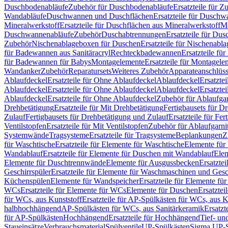
Duschbodenabläufe
Zubehör für Duschbodenabläufe
Ersatzteile für 
Wandabläufe
Duschwannen und Duschflächen
Ersatzteile für Dusch
Mineralwerkstoff
Ersatzteile für Duschflächen aus Mineralwerkstoff
Mo
Duschwannenabläufe
Zubehör
Duschabtrennungen
Ersatzteile für Du
Zubehör
Nischenablageboxen für Duschen
Ersatzteile für Nischenab
für Badewannen aus Sanitäracryl
Rechteckbadewannen
Ersatzteile f
für Badewannen für Babys
Montagelemente
Ersatzteile für Montagele
Wandanker
Zubehör
Reparatursets
Weiteres Zubehör
Apparateanschlüs
Ablaufdeckel
Ersatzteile für Ohne Ablaufdeckel
Ablaufdeckel
Ersatzte
Ablaufdeckel
Ersatzteile für Ohne Ablaufdeckel
Ablaufdeckel
Ersatzte
Ablaufdeckel
Ersatzteile für Ohne Ablaufdeckel
Zubehör für Ablaufga
Drehbetätigung
Ersatzteile für Mit Drehbetätigung
Fertigbausets für D
Zulauf
Fertigbausets für Drehbetätigung und Zulauf
Ersatzteile für Fe
Ventilstopfen
Ersatzteile für Mit Ventilstopfen
Zubehör für Ablaufgarn
Systemwände
Tragsysteme
Ersatzteile für Tragsysteme
Beplankungen
Z
für Waschtische
Ersatzteile für Elemente für Waschtische
Elemente für 
Wandablauf
Ersatzteile für Elemente für Duschen mit Wandablauf
Ele
Elemente für Duschtrennwände
Elemente für Ausgussbecken
Ersatzte
Geschirrspüler
Ersatzteile für Elemente für Waschmaschinen und Gesc
Küchenspülen
Elemente für Wandspeicher
Ersatzteile für Elemente fü
WCs
Ersatzteile für Elemente für WCs
Elemente für Duschen
Ersatztei
für WCs, aus Kunststoff
Ersatzteile für AP-Spülkästen für WCs, aus K
halbhochhängend
AP-Spülkästen für WCs, aus Sanitärkeramik
Ersatzt
für AP-Spülkästen
Hochhängend
Ersatzteile für Hochhängend
Tief- u
Staueinsätze
Verbrauchsmaterial
Spülventile
UP-Spülkästen
Sigma UP-S