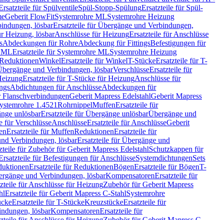
Ersatzteile für Spülventile
Spül-Stopp-Spülung
Ersatzteile für Spül-
me
Geberit FlowFit
Systemrohre ML
Systemrohre Heizung
indungen, lösbar
Ersatzteile für Übergänge und Verbindungen,
r Heizung, lösbar
Anschlüsse für Heizung
Ersatzteile für Anschlüsse
s
Abdeckungen für Rohre
Abdeckung für Fittings
Befestigungen für
e ML
Ersatzteile für Systemrohre ML
Systemrohre Heizung
r Reduktionen
Winkel
Ersatzteile für Winkel
T-Stücke
Ersatzteile für T-
r Übergänge und Verbindungen, lösbar
Verschlüsse
Ersatzteile für
Heizung
Ersatzteile für T-Stücke für Heizung
Anschlüsse für
ngs
Abdichtungen für Anschlüsse
Abdeckungen für
r Flanschverbindungen
Geberit Mapress Edelstahl
Geberit Mapress
 Systemrohre 1.4521
Rohrnippel
Muffen
Ersatzteile für
nge unlösbar
Ersatzteile für Übergänge unlösbar
Übergänge und
le für Verschlüsse
Anschlüsse
Ersatzteile für Anschlüsse
Geberit
en
Ersatzteile für Muffen
Reduktionen
Ersatzteile für
nd Verbindungen, lösbar
Ersatzteile für Übergänge und
zteile für Zubehör für Geberit Mapress Edelstahl
Schutzkappen für
Ersatzteile für Befestigungen für Anschlüsse
Systemdichtungen
Sets
duktionen
Ersatzteile für Reduktionen
Bögen
Ersatzteile für Bögen
T-
bergänge und Verbindungen, lösbar
Kompensatoren
Ersatzteile für
zteile für Anschlüsse für Heizung
Zubehör für Geberit Mapress
hl
Ersatzteile für Geberit Mapress C-Stahl
Systemrohre
ücke
Ersatzteile für T-Stücke
Kreuzstücke
Ersatzteile für
indungen, lösbar
Kompensatoren
Ersatzteile für
zteile für Anschlüsse für Heizung
Zubehör für Geberit Mapress C-