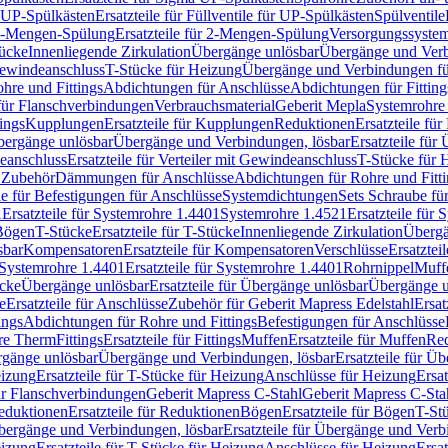
r UP-Spülkästen
Ersatzteile für Füllventile für UP-Spülkästen
Spülventile
-Mengen-Spülung
Ersatzteile für 2-Mengen-Spülung
Versorgungssyste
ücke
Innenliegende Zirkulation
Übergänge unlösbar
Übergänge und Verb
Gewindeanschluss
T-Stücke für Heizung
Übergänge und Verbindungen fü
hre und Fittings
Abdichtungen für Anschlüsse
Abdichtungen für Fitting
für Flanschverbindungen
Verbrauchsmaterial
Geberit Mepla
Systemrohr
tings
Kupplungen
Ersatzteile für Kupplungen
Reduktionen
Ersatzteile fü
Übergänge unlösbar
Übergänge und Verbindungen, lösbar
Ersatzteile fü
deanschluss
Ersatzteile für Verteiler mit Gewindeanschluss
T-Stücke für 
r Zubehör
Dämmungen für Anschlüsse
Abdichtungen für Rohre und Fitti
ile für Befestigungen für Anschlüsse
Systemdichtungen
Sets Schraube fü
1
Ersatzteile für Systemrohre 1.4401
Systemrohre 1.4521
Ersatzteile für
 Bögen
T-Stücke
Ersatzteile für T-Stücke
Innenliegende Zirkulation
Übergä
sbar
Kompensatoren
Ersatzteile für Kompensatoren
Verschlüsse
Ersatztei
Systemrohre 1.4401
Ersatzteile für Systemrohre 1.4401
Rohrnippel
Muff
ücke
Übergänge unlösbar
Ersatzteile für Übergänge unlösbar
Übergänge u
e
Ersatzteile für Anschlüsse
Zubehör für Geberit Mapress Edelstahl
Ersat
ings
Abdichtungen für Rohre und Fittings
Befestigungen für Anschlüsse
re Therm
Fittings
Ersatzteile für Fittings
Muffen
Ersatzteile für Muffen
Re
ergänge unlösbar
Übergänge und Verbindungen, lösbar
Ersatzteile für Ü
eizung
Ersatzteile für T-Stücke für Heizung
Anschlüsse für Heizung
Ersat
ür Flanschverbindungen
Geberit Mapress C-Stahl
Geberit Mapress C-Sta
eduktionen
Ersatzteile für Reduktionen
Bögen
Ersatzteile für Bögen
T-St
ergänge und Verbindungen, lösbar
Ersatzteile für Übergänge und Verb
eizung
Ersatzteile für T-Stücke für Heizung
Anschlüsse für Heizung
Ersat