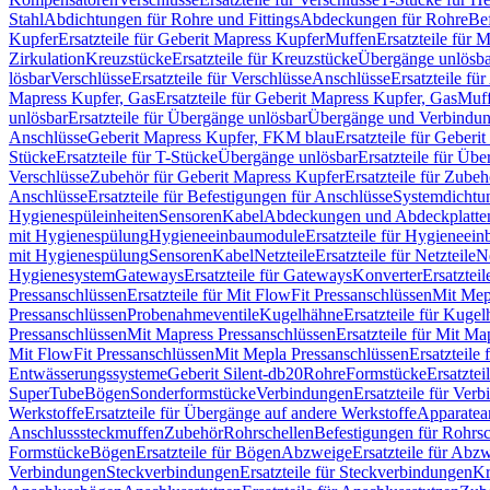
Stahl
Abdichtungen für Rohre und Fittings
Abdeckungen für Rohre
Be
Kupfer
Ersatzteile für Geberit Mapress Kupfer
Muffen
Ersatzteile für 
Zirkulation
Kreuzstücke
Ersatzteile für Kreuzstücke
Übergänge unlösba
lösbar
Verschlüsse
Ersatzteile für Verschlüsse
Anschlüsse
Ersatzteile fü
Mapress Kupfer, Gas
Ersatzteile für Geberit Mapress Kupfer, Gas
Muf
unlösbar
Ersatzteile für Übergänge unlösbar
Übergänge und Verbindun
Anschlüsse
Geberit Mapress Kupfer, FKM blau
Ersatzteile für Geber
Stücke
Ersatzteile für T-Stücke
Übergänge unlösbar
Ersatzteile für Üb
Verschlüsse
Zubehör für Geberit Mapress Kupfer
Ersatzteile für Zube
Anschlüsse
Ersatzteile für Befestigungen für Anschlüsse
Systemdichtu
Hygienespüleinheiten
Sensoren
Kabel
Abdeckungen und Abdeckplatte
mit Hygienespülung
Hygieneeinbaumodule
Ersatzteile für Hygieneei
mit Hygienespülung
Sensoren
Kabel
Netzteile
Ersatzteile für Netzteile
N
Hygienesystem
Gateways
Ersatzteile für Gateways
Konverter
Ersatzteil
Pressanschlüssen
Ersatzteile für Mit FlowFit Pressanschlüssen
Mit Mep
Pressanschlüssen
Probenahmeventile
Kugelhähne
Ersatzteile für Kuge
Pressanschlüssen
Mit Mapress Pressanschlüssen
Ersatzteile für Mit Ma
Mit FlowFit Pressanschlüssen
Mit Mepla Pressanschlüssen
Ersatzteile
Entwässerungssysteme
Geberit Silent-db20
Rohre
Formstücke
Ersatztei
SuperTube
Bögen
Sonderformstücke
Verbindungen
Ersatzteile für Ver
Werkstoffe
Ersatzteile für Übergänge auf andere Werkstoffe
Apparatea
Anschlusssteckmuffen
Zubehör
Rohrschellen
Befestigungen für Rohrsc
Formstücke
Bögen
Ersatzteile für Bögen
Abzweige
Ersatzteile für Abz
Verbindungen
Steckverbindungen
Ersatzteile für Steckverbindungen
Kr