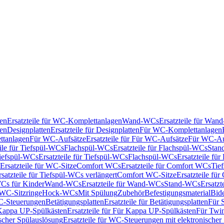
en
Ersatzteile für WC-Komplettanlagen
Wand-WCs
Ersatzteile für Wa
ken
Designplatten
Ersatzteile für Designplatten
Für WC-Komplettanlagen
tanlagen
Für WC-Aufsätze
Ersatzteile für Für WC-Aufsätze
Für WC-Au
eile für Tiefspül-WCs
Flachspül-WCs
Ersatzteile für Flachspül-WCs
Stan
iefspül-WCs
Ersatzteile für Tiefspül-WCs
Flachspül-WCs
Ersatzteile fü
Ersatzteile für WC-Sitze
Comfort WCs
Ersatzteile für Comfort WCs
Tie
rsatzteile für Tiefspül-WCs verlängert
Comfort WC-Sitze
Ersatzteile fü
WCs für Kinder
Wand-WCs
Ersatzteile für Wand-WCs
Stand-WCs
Ersatzt
r WC-Sitzringe
Hock-WCs
Mit Spülung
Zubehör
Befestigungsmaterial
Bide
C-Steuerungen
Betätigungsplatten
Ersatzteile für Betätigungsplatten
Für 
Kappa UP-Spülkästen
Ersatzteile für Für Kappa UP-Spülkästen
Für Twin
scher Spülauslösung
Ersatzteile für WC-Steuerungen mit elektronischer