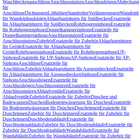
Waschbeckenanschlüsse
Anschlussstutzen
Anschlussbögen
Abdeckung
für
Anschlüsse
Dichtungen
Löthülsen
Standrohre
Verlängerungen
Wandeinb
für Wandeinbaukästen
Ablaufgarnituren für Spülbecken
Ersatzteile
für Ablaufgarnituren für Spülbecken
Rohrbogensiphons
Ersatzteile
für Rohrbogensiphons
Doppelkammersiphons
Ersatzteile für
Doppelkammersiphons
Anschlussstutzen
Ersatzteile für
Anschlussstutzen
Zubehör
Ersatzteile für Zubehör
Ablaufgarnituren
für Geräte
Ersatzteile für Ablaufgarnituren für
Geräte
Rohrbogensiphons
Ersatzteile für Rohrbogensiphons
UP-
Siphons
Ersatzteile für UP-Siphons
AP-Siphons
Ersatzteile für AP-
Siphons
Anschlüsse
Ersatzteile für
Anschlüsse
Zubehör
Ablaufgarnituren für Ausgussbecken
Ersatzteile
für Ablaufgarnituren für Ausgussbecken
Siphons
Ersatzteile für
Siphons
Anschlussbögen
Ersatzteile für
Anschlussbögen
Anschlussstutzen
Ersatzteile für
Anschlussstutzen
Ablaufventile
Ersatzteile für
Ablaufventile
Zubehör
Ersatzteile für Zubehör
Duschen und
Badewannen
Duschen
Bodenentwässerung für Duschen
Ersatzteile
für Bodenentwässerung für Duschen
Duschrinnen
Ersatzteile für
Duschrinnen
Zubehör für Duschrinnen
Ersatzteile für Zubehör für
Duschrinnen
Duschbodenabläufe
Ersatzteile für
Duschbodenabläufe
Zubehör für Duschbodenabläufe
Ersatzteile für
Zubehör für Duschbodenabläufe
Wandabläufe
Ersatzteile für
Wandabläufe
Zubehör für Wandabläufe
Ersatzteile für Zubehör für