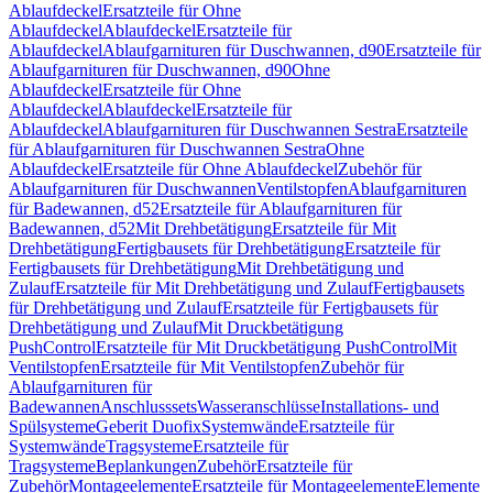
Ablaufdeckel
Ersatzteile für Ohne
Ablaufdeckel
Ablaufdeckel
Ersatzteile für
Ablaufdeckel
Ablaufgarnituren für Duschwannen, d90
Ersatzteile für
Ablaufgarnituren für Duschwannen, d90
Ohne
Ablaufdeckel
Ersatzteile für Ohne
Ablaufdeckel
Ablaufdeckel
Ersatzteile für
Ablaufdeckel
Ablaufgarnituren für Duschwannen Sestra
Ersatzteile
für Ablaufgarnituren für Duschwannen Sestra
Ohne
Ablaufdeckel
Ersatzteile für Ohne Ablaufdeckel
Zubehör für
Ablaufgarnituren für Duschwannen
Ventilstopfen
Ablaufgarnituren
für Badewannen, d52
Ersatzteile für Ablaufgarnituren für
Badewannen, d52
Mit Drehbetätigung
Ersatzteile für Mit
Drehbetätigung
Fertigbausets für Drehbetätigung
Ersatzteile für
Fertigbausets für Drehbetätigung
Mit Drehbetätigung und
Zulauf
Ersatzteile für Mit Drehbetätigung und Zulauf
Fertigbausets
für Drehbetätigung und Zulauf
Ersatzteile für Fertigbausets für
Drehbetätigung und Zulauf
Mit Druckbetätigung
PushControl
Ersatzteile für Mit Druckbetätigung PushControl
Mit
Ventilstopfen
Ersatzteile für Mit Ventilstopfen
Zubehör für
Ablaufgarnituren für
Badewannen
Anschlusssets
Wasseranschlüsse
Installations- und
Spülsysteme
Geberit Duofix
Systemwände
Ersatzteile für
Systemwände
Tragsysteme
Ersatzteile für
Tragsysteme
Beplankungen
Zubehör
Ersatzteile für
Zubehör
Montageelemente
Ersatzteile für Montageelemente
Elemente