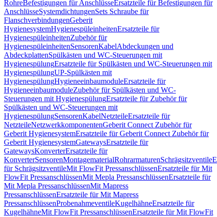
Rohre
Befestigungen für Anschlüsse
Ersatzteile für Befestigungen für
Anschlüsse
Systemdichtungen
Sets Schraube für
Flanschverbindungen
Geberit
Hygienesystem
Hygienespüleinheiten
Ersatzteile für
Hygienespüleinheiten
Zubehör für
Hygienespüleinheiten
Sensoren
Kabel
Abdeckungen und
Abdeckplatten
Spülkästen und WC-Steuerungen mit
Hygienespülung
Ersatzteile für Spülkästen und WC-Steuerungen mit
Hygienespülung
UP-Spülkästen mit
Hygienespülung
Hygieneeinbaumodule
Ersatzteile für
Hygieneeinbaumodule
Zubehör für Spülkästen und WC-
Steuerungen mit Hygienespülung
Ersatzteile für Zubehör für
Spülkästen und WC-Steuerungen mit
Hygienespülung
Sensoren
Kabel
Netzteile
Ersatzteile für
Netzteile
Netzwerkkomponenten
Geberit Connect Zubehör für
Geberit Hygienesystem
Ersatzteile für Geberit Connect Zubehör für
Geberit Hygienesystem
Gateways
Ersatzteile für
Gateways
Konverter
Ersatzteile für
Konverter
Sensoren
Montagematerial
Rohrarmaturen
Schrägsitzventile
E
für Schrägsitzventile
Mit FlowFit Pressanschlüssen
Ersatzteile für Mit
FlowFit Pressanschlüssen
Mit Mepla Pressanschlüssen
Ersatzteile für
Mit Mepla Pressanschlüssen
Mit Mapress
Pressanschlüssen
Ersatzteile für Mit Mapress
Pressanschlüssen
Probenahmeventile
Kugelhähne
Ersatzteile für
Kugelhähne
Mit FlowFit Pressanschlüssen
Ersatzteile für Mit FlowFit