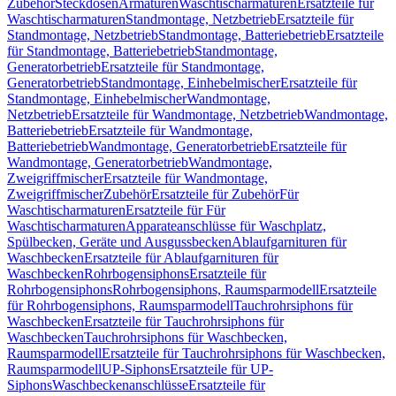
Zubehör
Steckdosen
Armaturen
Waschtischarmaturen
Ersatzteile für
Waschtischarmaturen
Standmontage, Netzbetrieb
Ersatzteile für
Standmontage, Netzbetrieb
Standmontage, Batteriebetrieb
Ersatzteile
für Standmontage, Batteriebetrieb
Standmontage,
Generatorbetrieb
Ersatzteile für Standmontage,
Generatorbetrieb
Standmontage, Einhebelmischer
Ersatzteile für
Standmontage, Einhebelmischer
Wandmontage,
Netzbetrieb
Ersatzteile für Wandmontage, Netzbetrieb
Wandmontage,
Batteriebetrieb
Ersatzteile für Wandmontage,
Batteriebetrieb
Wandmontage, Generatorbetrieb
Ersatzteile für
Wandmontage, Generatorbetrieb
Wandmontage,
Zweigriffmischer
Ersatzteile für Wandmontage,
Zweigriffmischer
Zubehör
Ersatzteile für Zubehör
Für
Waschtischarmaturen
Ersatzteile für Für
Waschtischarmaturen
Apparateanschlüsse für Waschplatz,
Spülbecken, Geräte und Ausgussbecken
Ablaufgarnituren für
Waschbecken
Ersatzteile für Ablaufgarnituren für
Waschbecken
Rohrbogensiphons
Ersatzteile für
Rohrbogensiphons
Rohrbogensiphons, Raumsparmodell
Ersatzteile
für Rohrbogensiphons, Raumsparmodell
Tauchrohrsiphons für
Waschbecken
Ersatzteile für Tauchrohrsiphons für
Waschbecken
Tauchrohrsiphons für Waschbecken,
Raumsparmodell
Ersatzteile für Tauchrohrsiphons für Waschbecken,
Raumsparmodell
UP-Siphons
Ersatzteile für UP-
Siphons
Waschbeckenanschlüsse
Ersatzteile für