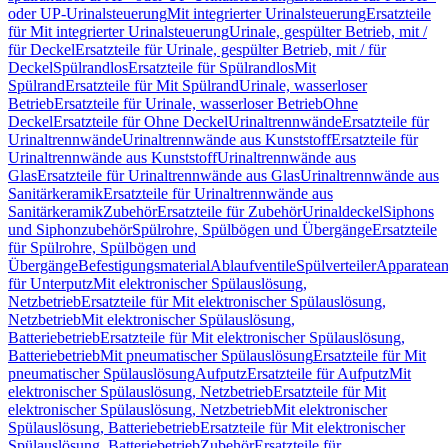
oder UP-Urinalsteuerung
Mit integrierter Urinalsteuerung
Ersatzteile
für Mit integrierter Urinalsteuerung
Urinale, gespülter Betrieb, mit /
für Deckel
Ersatzteile für Urinale, gespülter Betrieb, mit / für
Deckel
Spülrandlos
Ersatzteile für Spülrandlos
Mit
Spülrand
Ersatzteile für Mit Spülrand
Urinale, wasserloser
Betrieb
Ersatzteile für Urinale, wasserloser Betrieb
Ohne
Deckel
Ersatzteile für Ohne Deckel
Urinaltrennwände
Ersatzteile für
Urinaltrennwände
Urinaltrennwände aus Kunststoff
Ersatzteile für
Urinaltrennwände aus Kunststoff
Urinaltrennwände aus
Glas
Ersatzteile für Urinaltrennwände aus Glas
Urinaltrennwände aus
Sanitärkeramik
Ersatzteile für Urinaltrennwände aus
Sanitärkeramik
Zubehör
Ersatzteile für Zubehör
Urinaldeckel
Siphons
und Siphonzubehör
Spülrohre, Spülbögen und Übergänge
Ersatzteile
für Spülrohre, Spülbögen und
Übergänge
Befestigungsmaterial
Ablaufventile
Spülverteiler
Apparatean
für Unterputz
Mit elektronischer Spülauslösung,
Netzbetrieb
Ersatzteile für Mit elektronischer Spülauslösung,
Netzbetrieb
Mit elektronischer Spülauslösung,
Batteriebetrieb
Ersatzteile für Mit elektronischer Spülauslösung,
Batteriebetrieb
Mit pneumatischer Spülauslösung
Ersatzteile für Mit
pneumatischer Spülauslösung
Aufputz
Ersatzteile für Aufputz
Mit
elektronischer Spülauslösung, Netzbetrieb
Ersatzteile für Mit
elektronischer Spülauslösung, Netzbetrieb
Mit elektronischer
Spülauslösung, Batteriebetrieb
Ersatzteile für Mit elektronischer
Spülauslösung, Batteriebetrieb
Zubehör
Ersatzteile für