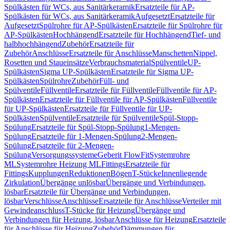
Spülkästen für WCs, aus Sanitärkeramik
Ersatzteile für AP-
Spülkästen für WCs, aus Sanitärkeramik
Aufgesetzt
Ersatzteile für
Aufgesetzt
Spülrohre für AP-Spülkästen
Ersatzteile für Spülrohre für
AP-Spülkästen
Hochhängend
Ersatzteile für Hochhängend
Tief- und
halbhochhängend
Zubehör
Ersatzteile für
Zubehör
Anschlüsse
Ersatzteile für Anschlüsse
Manschetten
Nippel,
Rosetten und Staueinsätze
Verbrauchsmaterial
Spülventile
UP-
Spülkästen
Sigma UP-Spülkästen
Ersatzteile für Sigma UP-
Spülkästen
Spülrohre
Zubehör
Füll- und
Spülventile
Füllventile
Ersatzteile für Füllventile
Füllventile für AP-
Spülkästen
Ersatzteile für Füllventile für AP-Spülkästen
Füllventile
für UP-Spülkästen
Ersatzteile für Füllventile für UP-
Spülkästen
Spülventile
Ersatzteile für Spülventile
Spül-Stopp-
Spülung
Ersatzteile für Spül-Stopp-Spülung
1-Mengen-
Spülung
Ersatzteile für 1-Mengen-Spülung
2-Mengen-
Spülung
Ersatzteile für 2-Mengen-
Spülung
Versorgungssysteme
Geberit FlowFit
Systemrohre
ML
Systemrohre Heizung ML
Fittings
Ersatzteile für
Fittings
Kupplungen
Reduktionen
Bögen
T-Stücke
Innenliegende
Zirkulation
Übergänge unlösbar
Übergänge und Verbindungen,
lösbar
Ersatzteile für Übergänge und Verbindungen,
lösbar
Verschlüsse
Anschlüsse
Ersatzteile für Anschlüsse
Verteiler mit
Gewindeanschluss
T-Stücke für Heizung
Übergänge und
Verbindungen für Heizung, lösbar
Anschlüsse für Heizung
Ersatzteile
für Anschlüsse für Heizung
Zubehör
Dämmungen für