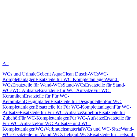
AT
WCs und Urinale
Geberit AquaClean Dusch-WCs
WC-
Komplettanlagen
Ersatzteile für WC-Komplettanlagen
Wand-
WCs
Ersatzteile für Wand-WCs
Stand-WCs
Ersatzteile für Stand-
WCs
WC-Aufsätze
Ersatzteile für WC-Aufsätze
Für WC-
Keramiken
Ersatzteile für Für WC-
Keramiken
Designplatten
Ersatzteile für Designplatten
Für WC-
Komplettanlagen
Ersatzteile für Für WC-Komplettanlagen
Für WC-
Aufsätze
Ersatzteile für Für WC-Aufsätze
Zubehör
Ersatzteile für
Zubehör
Für WC-Komplettanlagen
Für WC-Aufsätze
Ersatzteile für
Für WC-Aufsätze
Für WC-Aufsätze und WC-
Komplettanlagen
WCs
Verbrauchsmaterial
WCs und WC-Sitze
Wand-
WCs
Ersatzteile für Wand-WCs
Tiefspül-WCs
Ersatzteile für Tiefspül-