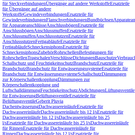
für Steckverbindungen
Übergänge auf andere Werkstoffe
Ersatzteile
für Übergänge auf andere
Werkstoffe
Gewindeverbindungen
Ersatzteile für
Gewindeverbindungen
Flanschverbindungen
Bundbüchsen
Apparatean
für Apparateanschlüsse
Anschlussbögen
Ersatzteile für
Anschlussbögen
Anschlussmuffen
Ersatzteile für
Anschlussmuffen
Anschlussstutzen
Ersatzteile für
Anschlussstutzen
Fertigabläufe
Ersatzteile für
Fertigabläufe
Schneckensiphons
Ersatzteile für
Schneckensiphons
Zubehör
Rohrschellen
Befestigungen für
Rohrschellen
Tragschalen
Verschlüsse
Dichtungen
Bauschutze
Verbrauc
Schallschutz und Feuchtigkeitsschutz
Brandschutz
Ersatzteile für
Brandschutz
Brandschutz für Entwässerungssysteme
Ersatzteile für
Brandschutz für Entwässerungssysteme
Schallschutz
Dämmungen
zur Körperschallentkopplung
Dämmungen zur
Körperschallentkopplung und
Luftschalldämmung
Feuchtigkeitsschutz
Abdichtungen
Lüftungsventile
für Entwässerung
Belüftungsventile
Ersatzteile für
Belüftungsventile
Geberit Pluvia
Dachentwässerung
Dachwassereinläufe
Ersatzteile für
Dachwassereinläufe
Dachwassereinläufe bis 12 l/s
Ersatzteile für
Dachwassereinläufe bis 12 l/s
Dachwassereinläufe bis 25
l/s
Ersatzteile für Dachwassereinläufe bis 25 l/s
Dachwassereinläufe
für Rinnen
Ersatzteile für Dachwassereinläufe für
Rinnen
Dachwassereinläufe bis 12 l/s
Ersatzteile für