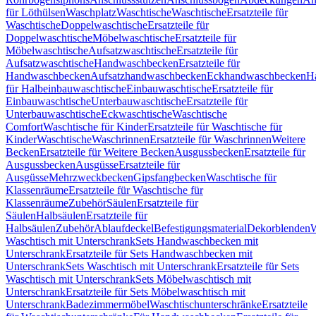
für Löthülsen
Waschplatz
Waschtische
Waschtische
Ersatzteile für
Waschtische
Doppelwaschtische
Ersatzteile für
Doppelwaschtische
Möbelwaschtische
Ersatzteile für
Möbelwaschtische
Aufsatzwaschtische
Ersatzteile für
Aufsatzwaschtische
Handwaschbecken
Ersatzteile für
Handwaschbecken
Aufsatzhandwaschbecken
Eckhandwaschbecken
H
für Halbeinbauwaschtische
Einbauwaschtische
Ersatzteile für
Einbauwaschtische
Unterbauwaschtische
Ersatzteile für
Unterbauwaschtische
Eckwaschtische
Waschtische
Comfort
Waschtische für Kinder
Ersatzteile für Waschtische für
Kinder
Waschtische
Waschrinnen
Ersatzteile für Waschrinnen
Weitere
Becken
Ersatzteile für Weitere Becken
Ausgussbecken
Ersatzteile für
Ausgussbecken
Ausgüsse
Ersatzteile für
Ausgüsse
Mehrzweckbecken
Gipsfangbecken
Waschtische für
Klassenräume
Ersatzteile für Waschtische für
Klassenräume
Zubehör
Säulen
Ersatzteile für
Säulen
Halbsäulen
Ersatzteile für
Halbsäulen
Zubehör
Ablaufdeckel
Befestigungsmaterial
Dekorblenden
W
Waschtisch mit Unterschrank
Sets Handwaschbecken mit
Unterschrank
Ersatzteile für Sets Handwaschbecken mit
Unterschrank
Sets Waschtisch mit Unterschrank
Ersatzteile für Sets
Waschtisch mit Unterschrank
Sets Möbelwaschtisch mit
Unterschrank
Ersatzteile für Sets Möbelwaschtisch mit
Unterschrank
Badezimmermöbel
Waschtischunterschränke
Ersatzteile