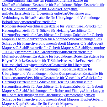
Therm
Fittings
Ersatzteile für Fittings
Muffen
Ersatzteile für
Muffen
Reduktionen
Ersatzteile für Reduktionen
Bögen
Ersatzteile für
Bögen
T-Stücke
Ersatzteile für T-Stücke
Übergänge
unlösbar
Ersatzteile für Übergänge unlösbar
Übergänge und
Verbindungen, lösbar
Ersatzteile für Übergänge und Verbindungen,
lösbar
Kompensatoren
Ersatzteile für
Kompensatoren
Verschlüsse
Ersatzteile für Verschlüsse
T-Stücke für
Heizung
Ersatzteile für T-Stücke für Heizung
Anschlüsse für
Heizung
Ersatzteile für Anschlüsse für Heizung
Zubehör für Geberit
Mapress Therm
Schutzkappen für Rohrende
Systemdichtungen
Sets
Schraube für Flanschverbindungen
Geberit Mapress C-Stahl
Geberit
Mapress C-Stahl
Ersatzteile für Geberit Mapress C-Stahl
Systemrohre
1.0034
Systemrohre 1.0215
Rohrnippel
Muffen
Ersatzteile für
Muffen
Reduktionen
Ersatzteile für Reduktionen
Bögen
Ersatzteile für
Bögen
T-Stücke
Ersatzteile für T-Stücke
Kreuzstücke
Ersatzteile für
Kreuzstücke
Übergänge unlösbar
Ersatzteile für Übergänge
unlösbar
Übergänge und Verbindungen, lösbar
Ersatzteile für
Übergänge und Verbindungen, lösbar
Kompensatoren
Ersatzteile für
Kompensatoren
Verschlüsse
Ersatzteile für Verschlüsse
T-Stücke für
Heizung
Ersatzteile für T-Stücke für Heizung
Anschlüsse für
Heizung
Ersatzteile für Anschlüsse für Heizung
Zubehör für Geberit
Mapress C-Stahl
Abdichtungen für Rohre und Fittings
Abdeckungen
für Rohre
Befestigungen für Anschlüsse
Systemdichtungen
Sets
Schraube für Flanschverbindungen
Geberit Mapress Kupfer
Geberit
Mapress Kupfer
Ersatzteile für Geberit Mapress