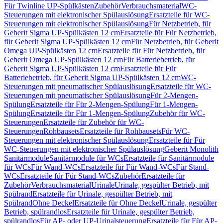
Für Twinline UP-Spülkästen
Zubehör
Verbrauchsmaterial
WC-
Steuerungen mit elektronischer Spülauslösung
Ersatzteile für WC-
Steuerungen mit elektronischer Spülauslösung
Für Netzbetrieb, für
Geberit Sigma UP-Spülkästen 12 cm
Ersatzteile für Für Netzbetrieb,
für Geberit Sigma UP-Spülkästen 12 cm
Für Netzbetrieb, für Geberit
Omega UP-Spülkästen 12 cm
Ersatzteile für Für Netzbetrieb, für
Geberit Omega UP-Spülkästen 12 cm
Für Batteriebetrieb, für
Geberit Sigma UP-Spülkästen 12 cm
Ersatzteile für Für
Batteriebetrieb, für Geberit Sigma UP-Spülkästen 12 cm
WC-
Steuerungen mit pneumatischer Spülauslösung
Ersatzteile für WC-
Steuerungen mit pneumatischer Spülauslösung
Für 2-Mengen-
Spülung
Ersatzteile für Für 2-Mengen-Spülung
Für 1-Mengen-
Spülung
Ersatzteile für Für 1-Mengen-Spülung
Zubehör für WC-
Steuerungen
Ersatzteile für Zubehör für WC-
Steuerungen
Rohbausets
Ersatzteile für Rohbausets
Für WC-
Steuerungen mit elektronischer Spülauslösung
Ersatzteile für Für
WC-Steuerungen mit elektronischer Spülauslösung
Geberit Monolith
Sanitärmodule
Sanitärmodule für WCs
Ersatzteile für Sanitärmodule
für WCs
Für Wand-WCs
Ersatzteile für Für Wand-WCs
Für Stand-
WCs
Ersatzteile für Für Stand-WCs
Zubehör
Ersatzteile für
Zubehör
Verbrauchsmaterial
Urinale
Urinale, gespülter Betrieb, mit
Spülrand
Ersatzteile für Urinale, gespülter Betrieb, mit
Spülrand
Ohne Deckel
Ersatzteile für Ohne Deckel
Urinale, gespülter
Betrieb, spülrandlos
Ersatzteile für Urinale, gespülter Betrieb,
spülrandlos
Für AP- oder UP-Urinalsteuerung
Ersatzteile für Für AP-