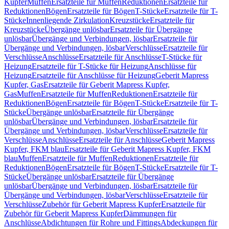
Kupfer
Muffen
Ersatzteile für Muffen
Reduktionen
Ersatzteile für
Reduktionen
Bögen
Ersatzteile für Bögen
T-Stücke
Ersatzteile für T-
Stücke
Innenliegende Zirkulation
Kreuzstücke
Ersatzteile für
Kreuzstücke
Übergänge unlösbar
Ersatzteile für Übergänge
unlösbar
Übergänge und Verbindungen, lösbar
Ersatzteile für
Übergänge und Verbindungen, lösbar
Verschlüsse
Ersatzteile für
Verschlüsse
Anschlüsse
Ersatzteile für Anschlüsse
T-Stücke für
Heizung
Ersatzteile für T-Stücke für Heizung
Anschlüsse für
Heizung
Ersatzteile für Anschlüsse für Heizung
Geberit Mapress
Kupfer, Gas
Ersatzteile für Geberit Mapress Kupfer,
Gas
Muffen
Ersatzteile für Muffen
Reduktionen
Ersatzteile für
Reduktionen
Bögen
Ersatzteile für Bögen
T-Stücke
Ersatzteile für T-
Stücke
Übergänge unlösbar
Ersatzteile für Übergänge
unlösbar
Übergänge und Verbindungen, lösbar
Ersatzteile für
Übergänge und Verbindungen, lösbar
Verschlüsse
Ersatzteile für
Verschlüsse
Anschlüsse
Ersatzteile für Anschlüsse
Geberit Mapress
Kupfer, FKM blau
Ersatzteile für Geberit Mapress Kupfer, FKM
blau
Muffen
Ersatzteile für Muffen
Reduktionen
Ersatzteile für
Reduktionen
Bögen
Ersatzteile für Bögen
T-Stücke
Ersatzteile für T-
Stücke
Übergänge unlösbar
Ersatzteile für Übergänge
unlösbar
Übergänge und Verbindungen, lösbar
Ersatzteile für
Übergänge und Verbindungen, lösbar
Verschlüsse
Ersatzteile für
Verschlüsse
Zubehör für Geberit Mapress Kupfer
Ersatzteile für
Zubehör für Geberit Mapress Kupfer
Dämmungen für
Anschlüsse
Abdichtungen für Rohre und Fittings
Abdeckungen für