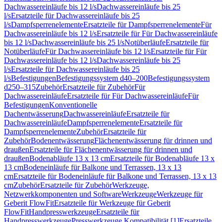
Dachwassereinläufe bis 12 l/s
Dachwassereinläufe bis 25
l/s
Ersatzteile für Dachwassereinläufe bis 25
l/s
Dampfsperrenelemente
Ersatzteile für Dampfsperrenelemente
Für
Dachwassereinläufe bis 12 l/s
Ersatzteile für Für Dachwassereinläufe
bis 12 l/s
Dachwassereinläufe bis 25 l/s
Notüberläufe
Ersatzteile für
Notüberläufe
Für Dachwassereinläufe bis 12 l/s
Ersatzteile für Für
Dachwassereinläufe bis 12 l/s
Dachwassereinläufe bis 25
l/s
Ersatzteile für Dachwassereinläufe bis 25
l/s
Befestigungen
Befestigungssystem d40–200
Befestigungssystem
d250–315
Zubehör
Ersatzteile für Zubehör
Für
Dachwassereinläufe
Ersatzteile für Für Dachwassereinläufe
Für
Befestigungen
Konventionelle
Dachentwässerung
Dachwassereinläufe
Ersatzteile für
Dachwassereinläufe
Dampfsperrenelemente
Ersatzteile für
Dampfsperrenelemente
Zubehör
Ersatzteile für
Zubehör
Bodenentwässerung
Flächenentwässerung für drinnen und
draußen
Ersatzteile für Flächenentwässerung für drinnen und
draußen
Bodenabläufe 13 x 13 cm
Ersatzteile für Bodenabläufe 13 x
13 cm
Bodeneinläufe für Balkone und Terrassen, 13 x 13
cm
Ersatzteile für Bodeneinläufe für Balkone und Terrassen, 13 x 13
cm
Zubehör
Ersatzteile für Zubehör
Werkzeuge,
Netzwerkkomponenten und Software
Werkzeuge
Werkzeuge für
Geberit FlowFit
Ersatzteile für Werkzeuge für Geberit
FlowFit
Handpresswerkzeuge
Ersatzteile für
Handpresswerkzeuge
Presswerkzeuge Kompatibilität [1]
Ersatzteile