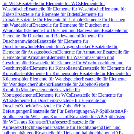
für WCs
Ersatzteile für Elemente für WCs
Elemente für
Waschtische
Ersatzteile für Elemente für Waschtische
Elemente für
Bidets
Ersatzteile für Elemente für Bidets
Elemente für
Urinale
Ersatzteile für Elemente für Urinale
Elemente für Duschen
mit Wandablauf
Ersatzteile für Elemente für Duschen mit
Wandablauf
Elemente für Duschen und Badewannen
Ersatzteile für
Elemente für Duschen und Badewannen
Elemente für
Duschtrennwände
Ersatzteile für Elemente für
Duschtrennwände
Elemente für Ausgussbecken
Ersatzteile für
Elemente für Ausgussbecken
Elemente für Armaturen
Ersatzteile für
Elemente für Armaturen
Elemente für Waschmaschinen und
Geschirrspüler
Ersatzteile für Elemente für Waschmaschinen und
Geschirrspüler
Elemente für Konsollasten
Ersatzteile für Elemente für
Konsollasten
Elemente für Küchenspülen
Ersatzteile für Elemente für
Küchenspülen
Elemente für Wandspeicher
Ersatzteile für Elemente
für Wandspeicher
Zubehör
Ersatzteile für Zubehör
Geberit
Kombifix
Montageelemente
Ersatzteile für
Montageelemente
Elemente für WCs
Ersatzteile für Elemente für
WCs
Elemente für Duschen
Ersatzteile für Elemente für
Duschen
Zubehör
Ersatzteile für Zubehör
Für
Befestigungen
Ersatzteile für Für Befestigungen
AP-Spülkästen
AP-
Spülkästen für WCs, aus Kunststoff
Ersatzteile für AP-Spülkästen
für WCs, aus Kunststoff
Aufgesetzt
Ersatzteile für
Aufgesetzt
Hochhängend
Ersatzteile für Hochhängend
Tief- und
halbhochhängend
Ersatzteile für Tief- und halbhochhängend
AP-