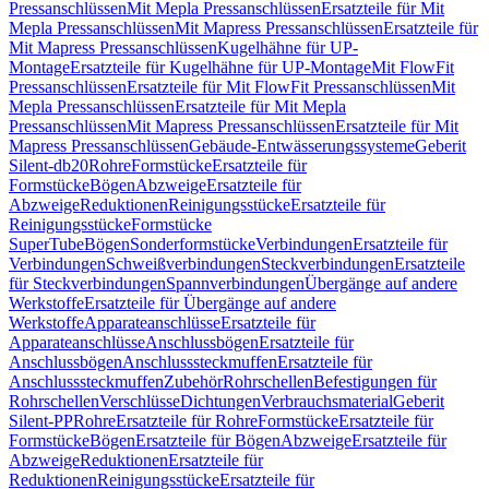
Pressanschlüssen
Mit Mepla Pressanschlüssen
Ersatzteile für Mit
Mepla Pressanschlüssen
Mit Mapress Pressanschlüssen
Ersatzteile für
Mit Mapress Pressanschlüssen
Kugelhähne für UP-
Montage
Ersatzteile für Kugelhähne für UP-Montage
Mit FlowFit
Pressanschlüssen
Ersatzteile für Mit FlowFit Pressanschlüssen
Mit
Mepla Pressanschlüssen
Ersatzteile für Mit Mepla
Pressanschlüssen
Mit Mapress Pressanschlüssen
Ersatzteile für Mit
Mapress Pressanschlüssen
Gebäude-Entwässerungssysteme
Geberit
Silent-db20
Rohre
Formstücke
Ersatzteile für
Formstücke
Bögen
Abzweige
Ersatzteile für
Abzweige
Reduktionen
Reinigungsstücke
Ersatzteile für
Reinigungsstücke
Formstücke
SuperTube
Bögen
Sonderformstücke
Verbindungen
Ersatzteile für
Verbindungen
Schweißverbindungen
Steckverbindungen
Ersatzteile
für Steckverbindungen
Spannverbindungen
Übergänge auf andere
Werkstoffe
Ersatzteile für Übergänge auf andere
Werkstoffe
Apparateanschlüsse
Ersatzteile für
Apparateanschlüsse
Anschlussbögen
Ersatzteile für
Anschlussbögen
Anschlusssteckmuffen
Ersatzteile für
Anschlusssteckmuffen
Zubehör
Rohrschellen
Befestigungen für
Rohrschellen
Verschlüsse
Dichtungen
Verbrauchsmaterial
Geberit
Silent-PP
Rohre
Ersatzteile für Rohre
Formstücke
Ersatzteile für
Formstücke
Bögen
Ersatzteile für Bögen
Abzweige
Ersatzteile für
Abzweige
Reduktionen
Ersatzteile für
Reduktionen
Reinigungsstücke
Ersatzteile für