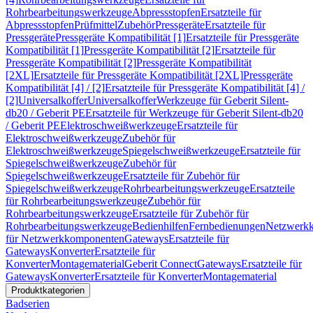
Rohrbearbeitungswerkzeuge
Abpressstopfen
Ersatzteile für
Abpressstopfen
Prüfmittel
Zubehör
Pressgeräte
Ersatzteile für
Pressgeräte
Pressgeräte Kompatibilität [1]
Ersatzteile für Pressgeräte
Kompatibilität [1]
Pressgeräte Kompatibilität [2]
Ersatzteile für
Pressgeräte Kompatibilität [2]
Pressgeräte Kompatibilität
[2XL]
Ersatzteile für Pressgeräte Kompatibilität [2XL]
Pressgeräte
Kompatibilität [4] / [2]
Ersatzteile für Pressgeräte Kompatibilität [4] /
[2]
Universalkoffer
Universalkoffer
Werkzeuge für Geberit Silent-
db20 / Geberit PE
Ersatzteile für Werkzeuge für Geberit Silent-db20
/ Geberit PE
Elektroschweißwerkzeuge
Ersatzteile für
Elektroschweißwerkzeuge
Zubehör für
Elektroschweißwerkzeuge
Spiegelschweißwerkzeuge
Ersatzteile für
Spiegelschweißwerkzeuge
Zubehör für
Spiegelschweißwerkzeuge
Ersatzteile für Zubehör für
Spiegelschweißwerkzeuge
Rohrbearbeitungswerkzeuge
Ersatzteile
für Rohrbearbeitungswerkzeuge
Zubehör für
Rohrbearbeitungswerkzeuge
Ersatzteile für Zubehör für
Rohrbearbeitungswerkzeuge
Bedienhilfen
Fernbedienungen
Netzwerk
für Netzwerkkomponenten
Gateways
Ersatzteile für
Gateways
Konverter
Ersatzteile für
Konverter
Montagematerial
Geberit Connect
Gateways
Ersatzteile für
Gateways
Konverter
Ersatzteile für Konverter
Montagematerial
Produktkategorien
Badserien