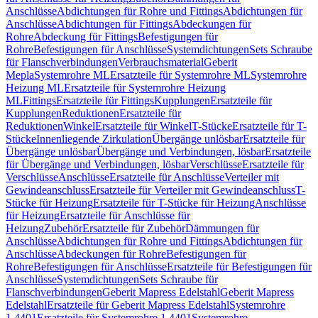
Anschlüsse
Abdichtungen für Rohre und Fittings
Abdichtungen für
Anschlüsse
Abdichtungen für Fittings
Abdeckungen für
Rohre
Abdeckung für Fittings
Befestigungen für
Rohre
Befestigungen für Anschlüsse
Systemdichtungen
Sets Schraube
für Flanschverbindungen
Verbrauchsmaterial
Geberit
Mepla
Systemrohre ML
Ersatzteile für Systemrohre ML
Systemrohre
Heizung ML
Ersatzteile für Systemrohre Heizung
ML
Fittings
Ersatzteile für Fittings
Kupplungen
Ersatzteile für
Kupplungen
Reduktionen
Ersatzteile für
Reduktionen
Winkel
Ersatzteile für Winkel
T-Stücke
Ersatzteile für T-
Stücke
Innenliegende Zirkulation
Übergänge unlösbar
Ersatzteile für
Übergänge unlösbar
Übergänge und Verbindungen, lösbar
Ersatzteile
für Übergänge und Verbindungen, lösbar
Verschlüsse
Ersatzteile für
Verschlüsse
Anschlüsse
Ersatzteile für Anschlüsse
Verteiler mit
Gewindeanschluss
Ersatzteile für Verteiler mit Gewindeanschluss
T-
Stücke für Heizung
Ersatzteile für T-Stücke für Heizung
Anschlüsse
für Heizung
Ersatzteile für Anschlüsse für
Heizung
Zubehör
Ersatzteile für Zubehör
Dämmungen für
Anschlüsse
Abdichtungen für Rohre und Fittings
Abdichtungen für
Anschlüsse
Abdeckungen für Rohre
Befestigungen für
Rohre
Befestigungen für Anschlüsse
Ersatzteile für Befestigungen für
Anschlüsse
Systemdichtungen
Sets Schraube für
Flanschverbindungen
Geberit Mapress Edelstahl
Geberit Mapress
Edelstahl
Ersatzteile für Geberit Mapress Edelstahl
Systemrohre
1.4401
Ersatzteile für Systemrohre 1.4401
Systemrohre