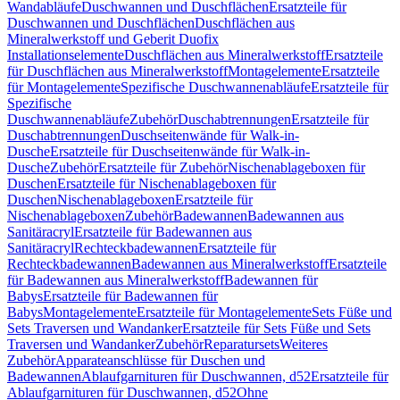
Wandabläufe
Duschwannen und Duschflächen
Ersatzteile für
Duschwannen und Duschflächen
Duschflächen aus
Mineralwerkstoff und Geberit Duofix
Installationselemente
Duschflächen aus Mineralwerkstoff
Ersatzteile
für Duschflächen aus Mineralwerkstoff
Montagelemente
Ersatzteile
für Montagelemente
Spezifische Duschwannenabläufe
Ersatzteile für
Spezifische
Duschwannenabläufe
Zubehör
Duschabtrennungen
Ersatzteile für
Duschabtrennungen
Duschseitenwände für Walk-in-
Dusche
Ersatzteile für Duschseitenwände für Walk-in-
Dusche
Zubehör
Ersatzteile für Zubehör
Nischenablageboxen für
Duschen
Ersatzteile für Nischenablageboxen für
Duschen
Nischenablageboxen
Ersatzteile für
Nischenablageboxen
Zubehör
Badewannen
Badewannen aus
Sanitäracryl
Ersatzteile für Badewannen aus
Sanitäracryl
Rechteckbadewannen
Ersatzteile für
Rechteckbadewannen
Badewannen aus Mineralwerkstoff
Ersatzteile
für Badewannen aus Mineralwerkstoff
Badewannen für
Babys
Ersatzteile für Badewannen für
Babys
Montagelemente
Ersatzteile für Montagelemente
Sets Füße und
Sets Traversen und Wandanker
Ersatzteile für Sets Füße und Sets
Traversen und Wandanker
Zubehör
Reparatursets
Weiteres
Zubehör
Apparateanschlüsse für Duschen und
Badewannen
Ablaufgarnituren für Duschwannen, d52
Ersatzteile für
Ablaufgarnituren für Duschwannen, d52
Ohne