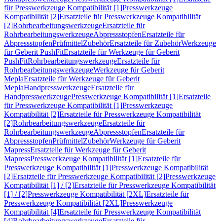
für Presswerkzeuge Kompatibilität [1]
Presswerkzeuge
Kompatibilität [2]
Ersatzteile für Presswerkzeuge Kompatibilität
[2]
Rohrbearbeitungswerkzeuge
Ersatzteile für
Rohrbearbeitungswerkzeuge
Abpressstopfen
Ersatzteile für
Abpressstopfen
Prüfmittel
Zubehör
Ersatzteile für Zubehör
Werkzeuge
für Geberit PushFit
Ersatzteile für Werkzeuge für Geberit
PushFit
Rohrbearbeitungswerkzeuge
Ersatzteile für
Rohrbearbeitungswerkzeuge
Werkzeuge für Geberit
Mepla
Ersatzteile für Werkzeuge für Geberit
Mepla
Handpresswerkzeuge
Ersatzteile für
Handpresswerkzeuge
Presswerkzeuge Kompatibilität [1]
Ersatzteile
für Presswerkzeuge Kompatibilität [1]
Presswerkzeuge
Kompatibilität [2]
Ersatzteile für Presswerkzeuge Kompatibilität
[2]
Rohrbearbeitungswerkzeuge
Ersatzteile für
Rohrbearbeitungswerkzeuge
Abpressstopfen
Ersatzteile für
Abpressstopfen
Prüfmittel
Zubehör
Werkzeuge für Geberit
Mapress
Ersatzteile für Werkzeuge für Geberit
Mapress
Presswerkzeuge Kompatibilität [1]
Ersatzteile für
Presswerkzeuge Kompatibilität [1]
Presswerkzeuge Kompatibilität
[2]
Ersatzteile für Presswerkzeuge Kompatibilität [2]
Presswerkzeuge
Kompatibilität [1] / [2]
Ersatzteile für Presswerkzeuge Kompatibilität
[1] / [2]
Presswerkzeuge Kompatibilität [2XL]
Ersatzteile für
Presswerkzeuge Kompatibilität [2XL]
Presswerkzeuge
Kompatibilität [4]
Ersatzteile für Presswerkzeuge Kompatibilität
[4]
Rohrbearbeitungswerkzeuge
Ersatzteile für