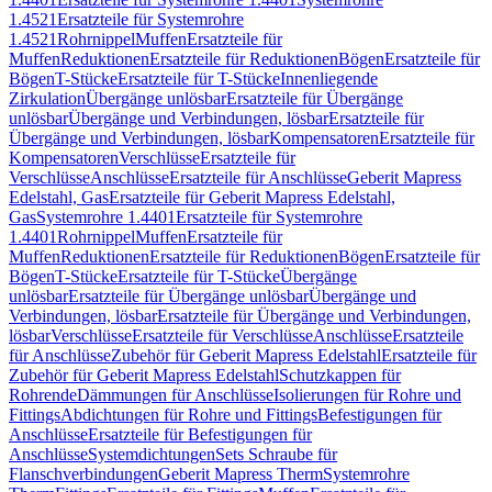
1.4521
Ersatzteile für Systemrohre
1.4521
Rohrnippel
Muffen
Ersatzteile für
Muffen
Reduktionen
Ersatzteile für Reduktionen
Bögen
Ersatzteile für
Bögen
T-Stücke
Ersatzteile für T-Stücke
Innenliegende
Zirkulation
Übergänge unlösbar
Ersatzteile für Übergänge
unlösbar
Übergänge und Verbindungen, lösbar
Ersatzteile für
Übergänge und Verbindungen, lösbar
Kompensatoren
Ersatzteile für
Kompensatoren
Verschlüsse
Ersatzteile für
Verschlüsse
Anschlüsse
Ersatzteile für Anschlüsse
Geberit Mapress
Edelstahl, Gas
Ersatzteile für Geberit Mapress Edelstahl,
Gas
Systemrohre 1.4401
Ersatzteile für Systemrohre
1.4401
Rohrnippel
Muffen
Ersatzteile für
Muffen
Reduktionen
Ersatzteile für Reduktionen
Bögen
Ersatzteile für
Bögen
T-Stücke
Ersatzteile für T-Stücke
Übergänge
unlösbar
Ersatzteile für Übergänge unlösbar
Übergänge und
Verbindungen, lösbar
Ersatzteile für Übergänge und Verbindungen,
lösbar
Verschlüsse
Ersatzteile für Verschlüsse
Anschlüsse
Ersatzteile
für Anschlüsse
Zubehör für Geberit Mapress Edelstahl
Ersatzteile für
Zubehör für Geberit Mapress Edelstahl
Schutzkappen für
Rohrende
Dämmungen für Anschlüsse
Isolierungen für Rohre und
Fittings
Abdichtungen für Rohre und Fittings
Befestigungen für
Anschlüsse
Ersatzteile für Befestigungen für
Anschlüsse
Systemdichtungen
Sets Schraube für
Flanschverbindungen
Geberit Mapress Therm
Systemrohre