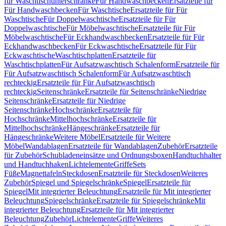
für Waschtischunterschränke
Für Handwaschbecken
Ersatzteile für
Für Handwaschbecken
Für Waschtische
Ersatzteile für Für
Waschtische
Für Doppelwaschtische
Ersatzteile für Für
Doppelwaschtische
Für Möbelwaschtische
Ersatzteile für Für
Möbelwaschtische
Für Eckhandwaschbecken
Ersatzteile für Für
Eckhandwaschbecken
Für Eckwaschtische
Ersatzteile für Für
Eckwaschtische
Waschtischplatten
Ersatzteile für
Waschtischplatten
Für Aufsatzwaschtisch Schalenform
Ersatzteile für
Für Aufsatzwaschtisch Schalenform
Für Aufsatzwaschtisch
rechteckig
Ersatzteile für Für Aufsatzwaschtisch
rechteckig
Seitenschränke
Ersatzteile für Seitenschränke
Niedrige
Seitenschränke
Ersatzteile für Niedrige
Seitenschränke
Hochschränke
Ersatzteile für
Hochschränke
Mittelhochschränke
Ersatzteile für
Mittelhochschränke
Hängeschränke
Ersatzteile für
Hängeschränke
Weitere Möbel
Ersatzteile für Weitere
Möbel
Wandablagen
Ersatzteile für Wandablagen
Zubehör
Ersatzteile
für Zubehör
Schubladeneinsätze und Ordnungsboxen
Handtuchhalter
und Handtuchhaken
Lichtelemente
Griffe
Sets
Füße
Magnettafeln
Steckdosen
Ersatzteile für Steckdosen
Weiteres
Zubehör
Spiegel und Spiegelschränke
Spiegel
Ersatzteile für
Spiegel
Mit integrierter Beleuchtung
Ersatzteile für Mit integrierter
Beleuchtung
Spiegelschränke
Ersatzteile für Spiegelschränke
Mit
integrierter Beleuchtung
Ersatzteile für Mit integrierter
Beleuchtung
Zubehör
Lichtelemente
Griffe
Weiteres