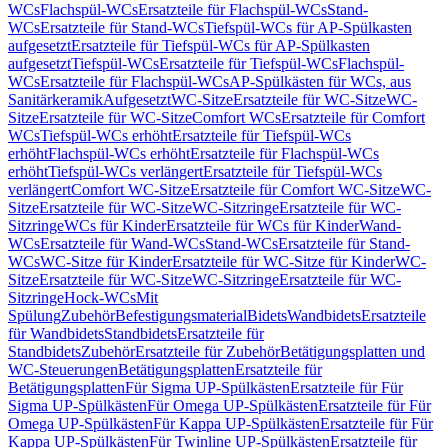
WCs
Flachspül-WCs
Ersatzteile für Flachspül-WCs
Stand-
WCs
Ersatzteile für Stand-WCs
Tiefspül-WCs für AP-Spülkasten
aufgesetzt
Ersatzteile für Tiefspül-WCs für AP-Spülkasten
aufgesetzt
Tiefspül-WCs
Ersatzteile für Tiefspül-WCs
Flachspül-
WCs
Ersatzteile für Flachspül-WCs
AP-Spülkästen für WCs, aus
Sanitärkeramik
Aufgesetzt
WC-Sitze
Ersatzteile für WC-Sitze
WC-
Sitze
Ersatzteile für WC-Sitze
Comfort WCs
Ersatzteile für Comfort
WCs
Tiefspül-WCs erhöht
Ersatzteile für Tiefspül-WCs
erhöht
Flachspül-WCs erhöht
Ersatzteile für Flachspül-WCs
erhöht
Tiefspül-WCs verlängert
Ersatzteile für Tiefspül-WCs
verlängert
Comfort WC-Sitze
Ersatzteile für Comfort WC-Sitze
WC-
Sitze
Ersatzteile für WC-Sitze
WC-Sitzringe
Ersatzteile für WC-
Sitzringe
WCs für Kinder
Ersatzteile für WCs für Kinder
Wand-
WCs
Ersatzteile für Wand-WCs
Stand-WCs
Ersatzteile für Stand-
WCs
WC-Sitze für Kinder
Ersatzteile für WC-Sitze für Kinder
WC-
Sitze
Ersatzteile für WC-Sitze
WC-Sitzringe
Ersatzteile für WC-
Sitzringe
Hock-WCs
Mit
Spülung
Zubehör
Befestigungsmaterial
Bidets
Wandbidets
Ersatzteile
für Wandbidets
Standbidets
Ersatzteile für
Standbidets
Zubehör
Ersatzteile für Zubehör
Betätigungsplatten und
WC-Steuerungen
Betätigungsplatten
Ersatzteile für
Betätigungsplatten
Für Sigma UP-Spülkästen
Ersatzteile für Für
Sigma UP-Spülkästen
Für Omega UP-Spülkästen
Ersatzteile für Für
Omega UP-Spülkästen
Für Kappa UP-Spülkästen
Ersatzteile für Für
Kappa UP-Spülkästen
Für Twinline UP-Spülkästen
Ersatzteile für