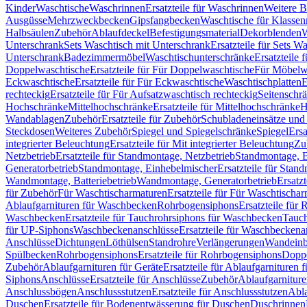
Kinder
Waschtische
Waschrinnen
Ersatzteile für Waschrinnen
Weitere 
Ausgüsse
Mehrzweckbecken
Gipsfangbecken
Waschtische für Klasse
Halbsäulen
Zubehör
Ablaufdeckel
Befestigungsmaterial
Dekorblenden
W
Unterschrank
Sets Waschtisch mit Unterschrank
Ersatzteile für Sets W
Unterschrank
Badezimmermöbel
Waschtischunterschränke
Ersatzteile 
Doppelwaschtische
Ersatzteile für Für Doppelwaschtische
Für Möbelw
Eckwaschtische
Ersatzteile für Für Eckwaschtische
Waschtischplatten
E
rechteckig
Ersatzteile für Für Aufsatzwaschtisch rechteckig
Seitenschr
Hochschränke
Mittelhochschränke
Ersatzteile für Mittelhochschränke
H
Wandablagen
Zubehör
Ersatzteile für Zubehör
Schubladeneinsätze un
Steckdosen
Weiteres Zubehör
Spiegel und Spiegelschränke
Spiegel
Ersa
integrierter Beleuchtung
Ersatzteile für Mit integrierter Beleuchtung
Zu
Netzbetrieb
Ersatzteile für Standmontage, Netzbetrieb
Standmontage, Ba
Generatorbetrieb
Standmontage, Einhebelmischer
Ersatzteile für Stan
Wandmontage, Batteriebetrieb
Wandmontage, Generatorbetrieb
Ersatz
für Zubehör
Für Waschtischarmaturen
Ersatzteile für Für Waschtischa
Ablaufgarnituren für Waschbecken
Rohrbogensiphons
Ersatzteile für
Waschbecken
Ersatzteile für Tauchrohrsiphons für Waschbecken
Tauch
für UP-Siphons
Waschbeckenanschlüsse
Ersatzteile für Waschbeckena
Anschlüsse
Dichtungen
Löthülsen
Standrohre
Verlängerungen
Wandeinb
Spülbecken
Rohrbogensiphons
Ersatzteile für Rohrbogensiphons
Dopp
Zubehör
Ablaufgarnituren für Geräte
Ersatzteile für Ablaufgarnituren 
Siphons
Anschlüsse
Ersatzteile für Anschlüsse
Zubehör
Ablaufgarnitur
Anschlussbögen
Anschlussstutzen
Ersatzteile für Anschlussstutzen
Abla
Duschen
Ersatzteile für Bodenentwässerung für Duschen
Duschrinnen