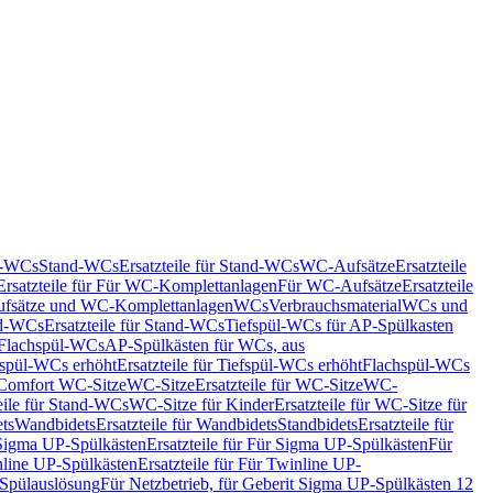
nd-WCs
Stand-WCs
Ersatzteile für Stand-WCs
WC-Aufsätze
Ersatzteile
Ersatzteile für Für WC-Komplettanlagen
Für WC-Aufsätze
Ersatzteile
fsätze und WC-Komplettanlagen
WCs
Verbrauchsmaterial
WCs und
d-WCs
Ersatzteile für Stand-WCs
Tiefspül-WCs für AP-Spülkasten
r Flachspül-WCs
AP-Spülkästen für WCs, aus
fspül-WCs erhöht
Ersatzteile für Tiefspül-WCs erhöht
Flachspül-WCs
r Comfort WC-Sitze
WC-Sitze
Ersatzteile für WC-Sitze
WC-
eile für Stand-WCs
WC-Sitze für Kinder
Ersatzteile für WC-Sitze für
ts
Wandbidets
Ersatzteile für Wandbidets
Standbidets
Ersatzteile für
Sigma UP-Spülkästen
Ersatzteile für Für Sigma UP-Spülkästen
Für
line UP-Spülkästen
Ersatzteile für Für Twinline UP-
 Spülauslösung
Für Netzbetrieb, für Geberit Sigma UP-Spülkästen 12