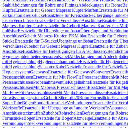
Stahl
Abdichtungen für Rohre und Fittings
Abdeckungen für Rohre
Be
Kupfer
Ersatzteile für Geberit Mapress Kupfer
Muffen
Ersatzteile für 
Zirkulation
Kreuzstücke
Ersatzteile für Kreuzstücke
Übergänge unlösba
lösbar
Verschlüsse
Ersatzteile für Verschlüsse
Anschlüsse
Ersatzteile fü
Mapress Kupfer, Gas
Ersatzteile für Geberit Mapress Kupfer, Gas
Muf
unlösbar
Ersatzteile für Übergänge unlösbar
Übergänge und Verbindun
Anschlüsse
Geberit Mapress Kupfer, FKM blau
Ersatzteile für Geber
Stücke
Ersatzteile für T-Stücke
Übergänge unlösbar
Ersatzteile für Üb
Verschlüsse
Zubehör für Geberit Mapress Kupfer
Ersatzteile für Zube
Anschlüsse
Ersatzteile für Befestigungen für Anschlüsse
Systemdichtu
Hygienespüleinheiten
Sensoren
Kabel
Abdeckungen und Abdeckplatte
mit Hygienespülung
Hygieneeinbaumodule
Ersatzteile für Hygieneei
mit Hygienespülung
Sensoren
Kabel
Netzteile
Ersatzteile für Netzteile
N
Hygienesystem
Gateways
Ersatzteile für Gateways
Konverter
Ersatzteil
Pressanschlüssen
Ersatzteile für Mit FlowFit Pressanschlüssen
Mit Mep
Pressanschlüssen
Probenahmeventile
Kugelhähne
Ersatzteile für Kuge
Pressanschlüssen
Mit Mapress Pressanschlüssen
Ersatzteile für Mit Ma
Mit FlowFit Pressanschlüssen
Mit Mepla Pressanschlüssen
Ersatzteile
Entwässerungssysteme
Geberit Silent-db20
Rohre
Formstücke
Ersatztei
SuperTube
Bögen
Sonderformstücke
Verbindungen
Ersatzteile für Ver
Werkstoffe
Ersatzteile für Übergänge auf andere Werkstoffe
Apparatea
Anschlusssteckmuffen
Zubehör
Rohrschellen
Befestigungen für Rohrsc
Formstücke
Bögen
Ersatzteile für Bögen
Abzweige
Ersatzteile für Abz
Verbindungen
Steckverbindungen
Ersatzteile für Steckverbindungen
Kr