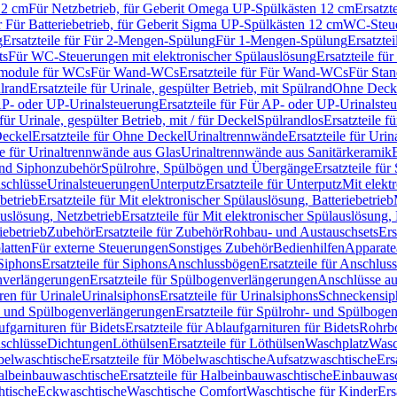
12 cm
Für Netzbetrieb, für Geberit Omega UP-Spülkästen 12 cm
Ersatzt
ür Für Batteriebetrieb, für Geberit Sigma UP-Spülkästen 12 cm
WC-Steue
g
Ersatzteile für Für 2-Mengen-Spülung
Für 1-Mengen-Spülung
Ersatzte
ts
Für WC-Steuerungen mit elektronischer Spülauslösung
Ersatzteile f
ärmodule für WCs
Für Wand-WCs
Ersatzteile für Für Wand-WCs
Für Sta
ülrand
Ersatzteile für Urinale, gespülter Betrieb, mit Spülrand
Ohne Deck
P- oder UP-Urinalsteuerung
Ersatzteile für Für AP- oder UP-Urinalste
 für Urinale, gespülter Betrieb, mit / für Deckel
Spülrandlos
Ersatzteile f
eckel
Ersatzteile für Ohne Deckel
Urinaltrennwände
Ersatzteile für Uri
le für Urinaltrennwände aus Glas
Urinaltrennwände aus Sanitärkeramik
nd Siphonzubehör
Spülrohre, Spülbögen und Übergänge
Ersatzteile fü
schlüsse
Urinalsteuerungen
Unterputz
Ersatzteile für Unterputz
Mit elekt
betrieb
Ersatzteile für Mit elektronischer Spülauslösung, Batteriebetrieb
auslösung, Netzbetrieb
Ersatzteile für Mit elektronischer Spülauslösung,
iebetrieb
Zubehör
Ersatzteile für Zubehör
Rohbau- und Austauschsets
Ers
atten
Für externe Steuerungen
Sonstiges Zubehör
Bedienhilfen
Apparate
Siphons
Ersatzteile für Siphons
Anschlussbögen
Ersatzteile für Anschlu
verlängerungen
Ersatzteile für Spülbogenverlängerungen
Anschlüsse a
ren für Urinale
Urinalsiphons
Ersatzteile für Urinalsiphons
Schneckensip
- und Spülbogenverlängerungen
Ersatzteile für Spülrohr- und Spülbog
fgarnituren für Bidets
Ersatzteile für Ablaufgarnituren für Bidets
Rohrb
schlüsse
Dichtungen
Löthülsen
Ersatzteile für Löthülsen
Waschplatz
Wasc
elwaschtische
Ersatzteile für Möbelwaschtische
Aufsatzwaschtische
Ers
albeinbauwaschtische
Ersatzteile für Halbeinbauwaschtische
Einbauwasc
htische
Eckwaschtische
Waschtische Comfort
Waschtische für Kinder
Ers