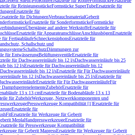
ial
Geberit Silent-Pro
Rohre
Ersatzteile für Rohre
Formstücke
Ersatzteile
zteile für Reinigungsstücke
Formstücke SuperTube
Ersatzteile für
ndungen
Ersatzteile für
Ersatzteile für Dichtungen
Verbrauchsmaterial
Geberit
nderformstücke
Ersatzteile für Sonderformstücke
Formstücke
ckverbindungen
Übergänge auf andere Werkstoffe
Ersatzteile für
schlüsse
Ersatzteile für Apparateanschlüsse
Anschlussbögen
Ersatzteile
e für Fertigabläufe
Schneckensiphons
Ersatzteile für
andschutz, Schallschutz und
rungssysteme
Schallschutz
Dämmungen zur
ile für Entwässerung
Belüftungsventile
Ersatzteile für
tzteile für Dachwassereinläufe bis 12 l/s
Dachwassereinläufe bis 25
fe bis 12 l/s
Ersatzteile für Dachwassereinläufe bis 12
Dachwassereinläufe bis 12 l/s
Ersatzteile für Für Dachwassereinläufe
ereinläufe bis 12 l/s
Dachwassereinläufe bis 25 l/s
Ersatzteile für
Dachwassereinläufe
Ersatzteile für Für Dachwassereinläufe
Für
für Dampfsperrenelemente
Zubehör
Ersatzteile für
nabläufe 13 x 13 cm
Ersatzteile für Bodenabläufe 13 x 13
teile für Zubehör
Werkzeuge, Netzwerkkomponenten und
presswerkzeuge
Presswerkzeuge Kompatibilität [1]
Ersatzteile für
kzeuge
Ersatzteile für
ushFit
Ersatzteile für Werkzeuge für Geberit
Geberit Mepla
Handpresswerkzeuge
Ersatzteile für
rsatzteile für Presswerkzeuge Kompatibilität
rkzeuge für Geberit Mapress
Ersatzteile für Werkzeuge für Geberit