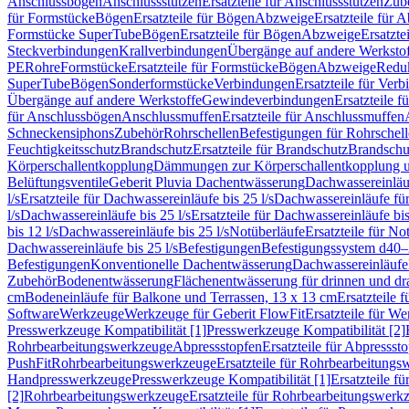
Anschlussbögen
Anschlussstutzen
Ersatzteile für Anschlussstutzen
Zub
für Formstücke
Bögen
Ersatzteile für Bögen
Abzweige
Ersatzteile für 
Formstücke SuperTube
Bögen
Ersatzteile für Bögen
Abzweige
Ersatzte
Steckverbindungen
Krallverbindungen
Übergänge auf andere Werksto
PE
Rohre
Formstücke
Ersatzteile für Formstücke
Bögen
Abzweige
Redu
SuperTube
Bögen
Sonderformstücke
Verbindungen
Ersatzteile für Ver
Übergänge auf andere Werkstoffe
Gewindeverbindungen
Ersatzteile 
für Anschlussbögen
Anschlussmuffen
Ersatzteile für Anschlussmuffen
Schneckensiphons
Zubehör
Rohrschellen
Befestigungen für Rohrschel
Feuchtigkeitsschutz
Brandschutz
Ersatzteile für Brandschutz
Brandschu
Körperschallentkopplung
Dämmungen zur Körperschallentkopplung 
Belüftungsventile
Geberit Pluvia Dachentwässerung
Dachwassereinläu
l/s
Ersatzteile für Dachwassereinläufe bis 25 l/s
Dachwassereinläufe fü
l/s
Dachwassereinläufe bis 25 l/s
Ersatzteile für Dachwassereinläufe bis
bis 12 l/s
Dachwassereinläufe bis 25 l/s
Notüberläufe
Ersatzteile für No
Dachwassereinläufe bis 25 l/s
Befestigungen
Befestigungssystem d40
Befestigungen
Konventionelle Dachentwässerung
Dachwassereinläufe
Zubehör
Bodenentwässerung
Flächenentwässerung für drinnen und d
cm
Bodeneinläufe für Balkone und Terrassen, 13 x 13 cm
Ersatzteile 
Software
Werkzeuge
Werkzeuge für Geberit FlowFit
Ersatzteile für W
Presswerkzeuge Kompatibilität [1]
Presswerkzeuge Kompatibilität [2]
Rohrbearbeitungswerkzeuge
Abpressstopfen
Ersatzteile für Abpressst
PushFit
Rohrbearbeitungswerkzeuge
Ersatzteile für Rohrbearbeitung
Handpresswerkzeuge
Presswerkzeuge Kompatibilität [1]
Ersatzteile f
[2]
Rohrbearbeitungswerkzeuge
Ersatzteile für Rohrbearbeitungswerk