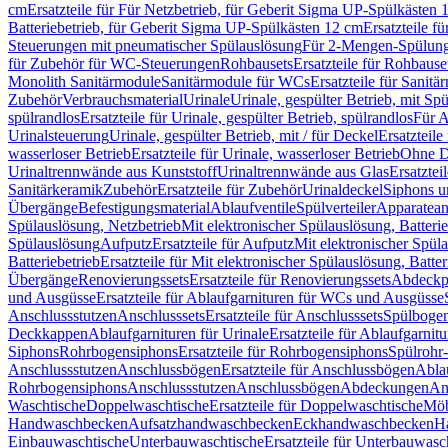
cm
Ersatzteile für Für Netzbetrieb, für Geberit Sigma UP-Spülkästen 
Batteriebetrieb, für Geberit Sigma UP-Spülkästen 12 cm
Ersatzteile f
Steuerungen mit pneumatischer Spülauslösung
Für 2-Mengen-Spülun
für Zubehör für WC-Steuerungen
Rohbausets
Ersatzteile für Rohbause
Monolith Sanitärmodule
Sanitärmodule für WCs
Ersatzteile für Sanit
Zubehör
Verbrauchsmaterial
Urinale
Urinale, gespülter Betrieb, mit Sp
spülrandlos
Ersatzteile für Urinale, gespülter Betrieb, spülrandlos
Für A
Urinalsteuerung
Urinale, gespülter Betrieb, mit / für Deckel
Ersatzteile
wasserloser Betrieb
Ersatzteile für Urinale, wasserloser Betrieb
Ohne D
Urinaltrennwände aus Kunststoff
Urinaltrennwände aus Glas
Ersatztei
Sanitärkeramik
Zubehör
Ersatzteile für Zubehör
Urinaldeckel
Siphons u
Übergänge
Befestigungsmaterial
Ablaufventile
Spülverteiler
Apparatean
Spülauslösung, Netzbetrieb
Mit elektronischer Spülauslösung, Batterie
Spülauslösung
Aufputz
Ersatzteile für Aufputz
Mit elektronischer Spül
Batteriebetrieb
Ersatzteile für Mit elektronischer Spülauslösung, Batter
Übergänge
Renovierungssets
Ersatzteile für Renovierungssets
Abdeckpl
und Ausgüsse
Ersatzteile für Ablaufgarnituren für WCs und Ausgüsse
Anschlussstutzen
Anschlusssets
Ersatzteile für Anschlusssets
Spülbogen
Deckkappen
Ablaufgarnituren für Urinale
Ersatzteile für Ablaufgarnitu
Siphons
Rohrbogensiphons
Ersatzteile für Rohrbogensiphons
Spülrohr
Anschlussstutzen
Anschlussbögen
Ersatzteile für Anschlussbögen
Ablau
Rohrbogensiphons
Anschlussstutzen
Anschlussbögen
Abdeckungen
An
Waschtische
Doppelwaschtische
Ersatzteile für Doppelwaschtische
Möb
Handwaschbecken
Aufsatzhandwaschbecken
Eckhandwaschbecken
H
Einbauwaschtische
Unterbauwaschtische
Ersatzteile für Unterbauwasc