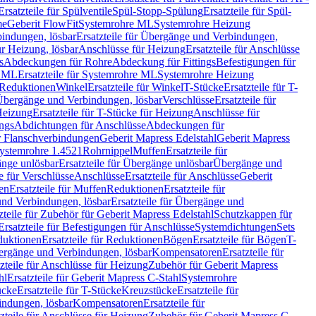
Ersatzteile für Spülventile
Spül-Stopp-Spülung
Ersatzteile für Spül-
me
Geberit FlowFit
Systemrohre ML
Systemrohre Heizung
indungen, lösbar
Ersatzteile für Übergänge und Verbindungen,
r Heizung, lösbar
Anschlüsse für Heizung
Ersatzteile für Anschlüsse
s
Abdeckungen für Rohre
Abdeckung für Fittings
Befestigungen für
e ML
Ersatzteile für Systemrohre ML
Systemrohre Heizung
r Reduktionen
Winkel
Ersatzteile für Winkel
T-Stücke
Ersatzteile für T-
r Übergänge und Verbindungen, lösbar
Verschlüsse
Ersatzteile für
Heizung
Ersatzteile für T-Stücke für Heizung
Anschlüsse für
ngs
Abdichtungen für Anschlüsse
Abdeckungen für
r Flanschverbindungen
Geberit Mapress Edelstahl
Geberit Mapress
 Systemrohre 1.4521
Rohrnippel
Muffen
Ersatzteile für
nge unlösbar
Ersatzteile für Übergänge unlösbar
Übergänge und
le für Verschlüsse
Anschlüsse
Ersatzteile für Anschlüsse
Geberit
en
Ersatzteile für Muffen
Reduktionen
Ersatzteile für
nd Verbindungen, lösbar
Ersatzteile für Übergänge und
zteile für Zubehör für Geberit Mapress Edelstahl
Schutzkappen für
Ersatzteile für Befestigungen für Anschlüsse
Systemdichtungen
Sets
duktionen
Ersatzteile für Reduktionen
Bögen
Ersatzteile für Bögen
T-
bergänge und Verbindungen, lösbar
Kompensatoren
Ersatzteile für
zteile für Anschlüsse für Heizung
Zubehör für Geberit Mapress
hl
Ersatzteile für Geberit Mapress C-Stahl
Systemrohre
ücke
Ersatzteile für T-Stücke
Kreuzstücke
Ersatzteile für
indungen, lösbar
Kompensatoren
Ersatzteile für
zteile für Anschlüsse für Heizung
Zubehör für Geberit Mapress C-