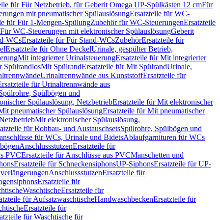
eile für Für Netzbetrieb, für Geberit Omega UP-Spülkästen 12 cm
Für
rungen mit pneumatischer Spülauslösung
Ersatzteile für WC-
ile für Für 1-Mengen-Spülung
Zubehör für WC-Steuerungen
Ersatzteile
ür Für WC-Steuerungen mit elektronischer Spülauslösung
Geberit
nd-WCs
Ersatzteile für Für Stand-WCs
Zubehör
Ersatzteile für
el
Ersatzteile für Ohne Deckel
Urinale, gespülter Betrieb,
uerung
Mit integrierter Urinalsteuerung
Ersatzteile für Mit integrierter
ür Spülrandlos
Mit Spülrand
Ersatzteile für Mit Spülrand
Urinale,
naltrennwände
Urinaltrennwände aus Kunststoff
Ersatzteile für
Ersatzteile für Urinaltrennwände aus
r Spülrohre, Spülbögen und
ronischer Spülauslösung, Netzbetrieb
Ersatzteile für Mit elektronischer
Mit pneumatischer Spülauslösung
Ersatzteile für Mit pneumatischer
 Netzbetrieb
Mit elektronischer Spülauslösung,
atzteile für Rohbau- und Austauschsets
Spülrohre, Spülbögen und
anschlüsse für WCs, Urinale und Bidets
Ablaufgarnituren für WCs
ssbögen
Anschlussstutzen
Ersatzteile für
us PVC
Ersatzteile für Anschlüsse aus PVC
Manschetten und
hons
Ersatzteile für Schneckensiphons
UP-Siphons
Ersatzteile für UP-
enverlängerungen
Anschlussstutzen
Ersatzteile für
ogensiphons
Ersatzteile für
htische
Waschtische
Ersatzteile für
atzteile für Aufsatzwaschtische
Handwaschbecken
Ersatzteile für
htische
Ersatzteile für
atzteile für Waschtische für