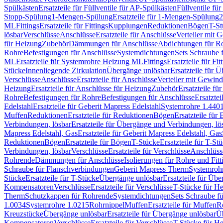
Spülkästen
Ersatzteile für Füllventile für AP-Spülkästen
Füllventile fü
Stopp-Spülung
1-Mengen-Spülung
Ersatzteile für 1-Mengen-Spülung
2
ML
Fittings
Ersatzteile für Fittings
Kupplungen
Reduktionen
Bögen
T-St
lösbar
Verschlüsse
Anschlüsse
Ersatzteile für Anschlüsse
Verteiler mit 
für Heizung
Zubehör
Dämmungen für Anschlüsse
Abdichtungen für Ro
Rohre
Befestigungen für Anschlüsse
Systemdichtungen
Sets Schraube 
ML
Ersatzteile für Systemrohre Heizung ML
Fittings
Ersatzteile für Fit
Stücke
Innenliegende Zirkulation
Übergänge unlösbar
Ersatzteile für 
Verschlüsse
Anschlüsse
Ersatzteile für Anschlüsse
Verteiler mit Gewin
Heizung
Ersatzteile für Anschlüsse für Heizung
Zubehör
Ersatzteile fü
Rohre
Befestigungen für Rohre
Befestigungen für Anschlüsse
Ersatzte
Edelstahl
Ersatzteile für Geberit Mapress Edelstahl
Systemrohre 1.440
Muffen
Reduktionen
Ersatzteile für Reduktionen
Bögen
Ersatzteile für
Verbindungen, lösbar
Ersatzteile für Übergänge und Verbindungen, lö
Mapress Edelstahl, Gas
Ersatzteile für Geberit Mapress Edelstahl, Gas
Reduktionen
Bögen
Ersatzteile für Bögen
T-Stücke
Ersatzteile für T-St
Verbindungen, lösbar
Verschlüsse
Ersatzteile für Verschlüsse
Anschlüss
Rohrende
Dämmungen für Anschlüsse
Isolierungen für Rohre und Fitt
Schraube für Flanschverbindungen
Geberit Mapress Therm
Systemroh
Stücke
Ersatzteile für T-Stücke
Übergänge unlösbar
Ersatzteile für Üb
Kompensatoren
Verschlüsse
Ersatzteile für Verschlüsse
T-Stücke für H
Therm
Schutzkappen für Rohrende
Systemdichtungen
Sets Schraube f
1.0034
Systemrohre 1.0215
Rohrnippel
Muffen
Ersatzteile für Muffen
R
Kreuzstücke
Übergänge unlösbar
Ersatzteile für Übergänge unlösbar
Üb
Kompensatoren
Verschlüsse
Ersatzteile für Verschlüsse
T-Stücke für H