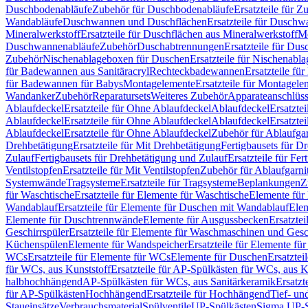
Duschbodenabläufe
Zubehör für Duschbodenabläufe
Ersatzteile für 
Wandabläufe
Duschwannen und Duschflächen
Ersatzteile für Dusch
Mineralwerkstoff
Ersatzteile für Duschflächen aus Mineralwerkstoff
Mo
Duschwannenabläufe
Zubehör
Duschabtrennungen
Ersatzteile für Du
Zubehör
Nischenablageboxen für Duschen
Ersatzteile für Nischenab
für Badewannen aus Sanitäracryl
Rechteckbadewannen
Ersatzteile f
für Badewannen für Babys
Montagelemente
Ersatzteile für Montagele
Wandanker
Zubehör
Reparatursets
Weiteres Zubehör
Apparateanschlüs
Ablaufdeckel
Ersatzteile für Ohne Ablaufdeckel
Ablaufdeckel
Ersatzte
Ablaufdeckel
Ersatzteile für Ohne Ablaufdeckel
Ablaufdeckel
Ersatzte
Ablaufdeckel
Ersatzteile für Ohne Ablaufdeckel
Zubehör für Ablaufga
Drehbetätigung
Ersatzteile für Mit Drehbetätigung
Fertigbausets für D
Zulauf
Fertigbausets für Drehbetätigung und Zulauf
Ersatzteile für Fe
Ventilstopfen
Ersatzteile für Mit Ventilstopfen
Zubehör für Ablaufgarn
Systemwände
Tragsysteme
Ersatzteile für Tragsysteme
Beplankungen
Z
für Waschtische
Ersatzteile für Elemente für Waschtische
Elemente für 
Wandablauf
Ersatzteile für Elemente für Duschen mit Wandablauf
Ele
Elemente für Duschtrennwände
Elemente für Ausgussbecken
Ersatzte
Geschirrspüler
Ersatzteile für Elemente für Waschmaschinen und Gesc
Küchenspülen
Elemente für Wandspeicher
Ersatzteile für Elemente fü
WCs
Ersatzteile für Elemente für WCs
Elemente für Duschen
Ersatztei
für WCs, aus Kunststoff
Ersatzteile für AP-Spülkästen für WCs, aus K
halbhochhängend
AP-Spülkästen für WCs, aus Sanitärkeramik
Ersatzt
für AP-Spülkästen
Hochhängend
Ersatzteile für Hochhängend
Tief- u
Staueinsätze
Verbrauchsmaterial
Spülventile
UP-Spülkästen
Sigma UP-S