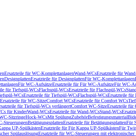
en
Ersatzteile für WC-Komplettanlagen
Wand-WCs
Ersatzteile für Wa
ken
Designplatten
Ersatzteile für Designplatten
Für WC-Komplettanlagen
tanlagen
Für WC-Aufsätze
Ersatzteile für Für WC-Aufsätze
Für WC-Au
eile für Tiefspül-WCs
Flachspül-WCs
Ersatzteile für Flachspül-WCs
Stan
iefspül-WCs
Ersatzteile für Tiefspül-WCs
Flachspül-WCs
Ersatzteile fü
Ersatzteile für WC-Sitze
Comfort WCs
Ersatzteile für Comfort WCs
Tie
rsatzteile für Tiefspül-WCs verlängert
Comfort WC-Sitze
Ersatzteile fü
WCs für Kinder
Wand-WCs
Ersatzteile für Wand-WCs
Stand-WCs
Ersatzt
r WC-Sitzringe
Hock-WCs
Mit Spülung
Zubehör
Befestigungsmaterial
Bide
C-Steuerungen
Betätigungsplatten
Ersatzteile für Betätigungsplatten
Für 
Kappa UP-Spülkästen
Ersatzteile für Für Kappa UP-Spülkästen
Für Twin
scher Spülauslösung
Ersatzteile für WC-Steuerungen mit elektronischer