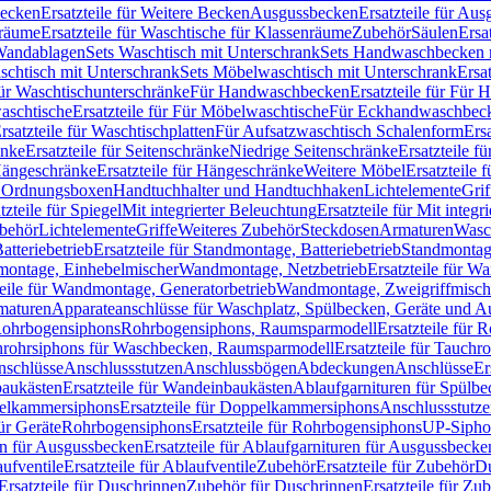
Becken
Ersatzteile für Weitere Becken
Ausgussbecken
Ersatzteile für Au
nräume
Ersatzteile für Waschtische für Klassenräume
Zubehör
Säulen
Ersa
andablagen
Sets Waschtisch mit Unterschrank
Sets Handwaschbecken 
aschtisch mit Unterschrank
Sets Möbelwaschtisch mit Unterschrank
Ersa
für Waschtischunterschränke
Für Handwaschbecken
Ersatzteile für Für
aschtische
Ersatzteile für Für Möbelwaschtische
Für Eckhandwaschbec
rsatzteile für Waschtischplatten
Für Aufsatzwaschtisch Schalenform
Ers
änke
Ersatzteile für Seitenschränke
Niedrige Seitenschränke
Ersatzteile f
ängeschränke
Ersatzteile für Hängeschränke
Weitere Möbel
Ersatzteile 
d Ordnungsboxen
Handtuchhalter und Handtuchhaken
Lichtelemente
Grif
tzteile für Spiegel
Mit integrierter Beleuchtung
Ersatzteile für Mit integr
behör
Lichtelemente
Griffe
Weiteres Zubehör
Steckdosen
Armaturen
Wasc
tteriebetrieb
Ersatzteile für Standmontage, Batteriebetrieb
Standmontage
dmontage, Einhebelmischer
Wandmontage, Netzbetrieb
Ersatzteile für W
teile für Wandmontage, Generatorbetrieb
Wandmontage, Zweigriffmisch
rmaturen
Apparateanschlüsse für Waschplatz, Spülbecken, Geräte und 
 Rohrbogensiphons
Rohrbogensiphons, Raumsparmodell
Ersatzteile für
rohrsiphons für Waschbecken, Raumsparmodell
Ersatzteile für Tauch
nschlüsse
Anschlussstutzen
Anschlussbögen
Abdeckungen
Anschlüsse
Er
aukästen
Ersatzteile für Wandeinbaukästen
Ablaufgarnituren für Spülb
elkammersiphons
Ersatzteile für Doppelkammersiphons
Anschlussstutz
für Geräte
Rohrbogensiphons
Ersatzteile für Rohrbogensiphons
UP-Sipho
en für Ausgussbecken
Ersatzteile für Ablaufgarnituren für Ausgussbecke
ufventile
Ersatzteile für Ablaufventile
Zubehör
Ersatzteile für Zubehör
D
Ersatzteile für Duschrinnen
Zubehör für Duschrinnen
Ersatzteile für Zu