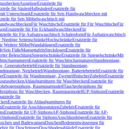
sgussbecken
Ausgüsse
Ersatzteile für
tzteile für Säulen
Halbsäulen
Ersatzteile für
mit Unterschrank
Ersatzteile für Sets Handwaschbecken mit
tzteile für Sets Möbelwaschtisch mit
 Handwaschbecken
Für Waschtische
Ersatzteile für Für Waschtische
Für
ken
Ersatzteile für Für Eckhandwaschbecken
Für
atzteile für Für Aufsatzwaschtisch Schalenform
Für Aufsatzwaschtisch
ür Niedrige Seitenschränke
Hochschränke
Ersatzteile für
für Weitere Möbel
Wandablagen
Ersatzteile für
fe
Sets Füße
Magnettafeln
Steckdosen
Ersatzteile für
ierter Beleuchtung
Spiegelschränke
Ersatzteile für Spiegelschränke
Mit
htischarmaturen
Ersatzteile für Waschtischarmaturen
Standmontage,
, Generatorbetrieb
Ersatzteile für Standmontage,
andmontage, Netzbetrieb
Wandmontage, Batteriebetrieb
Ersatzteile für
er
Ersatzteile für Wandmontage, Zweigriffmischer
Zubehör
Ersatzteile
Ausgussbecken
Ablaufgarnituren für Waschbecken
Ersatzteile für
 Rohrbogensiphons, Raumsparmodell
Tauchrohrsiphons für
rohrsiphons für Waschbecken, Raumsparmodell
UP-Siphons
Ersatzteile
satzteile für
ecken
Ersatzteile für Ablaufgarnituren für
en
Ersatzteile für Anschlussstutzen
Zubehör
Ersatzteile für
ns
Ersatzteile für UP-Siphons
AP-Siphons
Ersatzteile für AP-
n
Siphons
Ersatzteile für Siphons
Anschlussbögen
Ersatzteile für
uschen und Badewannen
Duschen
Bodenentwässerung für
behör für Duschrinnen
Duschbodenabläufe
Ersatzteile für