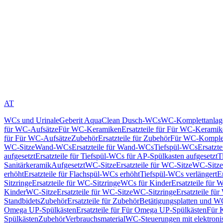
AT
WCs und Urinale
Geberit AquaClean Dusch-WCs
WC-Komplettanlag
für WC-Aufsätze
Für WC-Keramiken
Ersatzteile für Für WC-Kerami
für Für WC-Aufsätze
Zubehör
Ersatzteile für Zubehör
Für WC-Komplet
WC-Sitze
Wand-WCs
Ersatzteile für Wand-WCs
Tiefspül-WCs
Ersatzt
aufgesetzt
Ersatzteile für Tiefspül-WCs für AP-Spülkasten aufgesetzt
T
Sanitärkeramik
Aufgesetzt
WC-Sitze
Ersatzteile für WC-Sitze
WC-Sitze
erhöht
Ersatzteile für Flachspül-WCs erhöht
Tiefspül-WCs verlängert
E
Sitzringe
Ersatzteile für WC-Sitzringe
WCs für Kinder
Ersatzteile für 
Kinder
WC-Sitze
Ersatzteile für WC-Sitze
WC-Sitzringe
Ersatzteile fü
Standbidets
Zubehör
Ersatzteile für Zubehör
Betätigungsplatten und W
Omega UP-Spülkästen
Ersatzteile für Für Omega UP-Spülkästen
Für 
Spülkästen
Zubehör
Verbrauchsmaterial
WC-Steuerungen mit elektroni