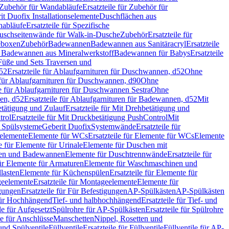
Zubehör für Wandabläufe
Ersatzteile für Zubehör für
t Duofix Installationselemente
Duschflächen aus
nabläufe
Ersatzteile für Spezifische
 Duschseitenwände für Walk-in-Dusche
Zubehör
Ersatzteile für
geboxen
Zubehör
Badewannen
Badewannen aus Sanitäracryl
Ersatzteile
ür Badewannen aus Mineralwerkstoff
Badewannen für Babys
Ersatzteile
s Füße und Sets Traversen und
d52
Ersatzteile für Ablaufgarnituren für Duschwannen, d52
Ohne
e für Ablaufgarnituren für Duschwannen, d90
Ohne
le für Ablaufgarnituren für Duschwannen Sestra
Ohne
en, d52
Ersatzteile für Ablaufgarnituren für Badewannen, d52
Mit
tätigung und Zulauf
Ersatzteile für Mit Drehbetätigung und
trol
Ersatzteile für Mit Druckbetätigung PushControl
Mit
d Spülsysteme
Geberit Duofix
Systemwände
Ersatzteile für
eelemente
Elemente für WCs
Ersatzteile für Elemente für WCs
Elemente
le für Elemente für Urinale
Elemente für Duschen mit
chen und Badewannen
Elemente für Duschtrennwände
Ersatzteile für
für Elemente für Armaturen
Elemente für Waschmaschinen und
llasten
Elemente für Küchenspülen
Ersatzteile für Elemente für
eelemente
Ersatzteile für Montageelemente
Elemente für
gungen
Ersatzteile für Für Befestigungen
AP-Spülkästen
AP-Spülkästen
 für Hochhängend
Tief- und halbhochhängend
Ersatzteile für Tief- und
le für Aufgesetzt
Spülrohre für AP-Spülkästen
Ersatzteile für Spülrohre
le für Anschlüsse
Manschetten
Nippel, Rosetten und
und Spülventile
Füllventile
Ersatzteile für Füllventile
Füllventile für AP-