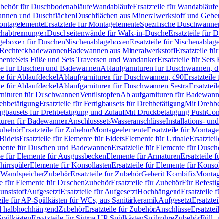
Zubehör für Duschbodenabläufe
Wandabläufe
Ersatzteile für Wandabläufe
wannen und Duschflächen
Duschflächen aus Mineralwerkstoff und Geberi
ntagelemente
Ersatzteile für Montagelemente
Spezifische Duschwanne
schabtrennungen
Duschseitenwände für Walk-in-Dusche
Ersatzteile für
lageboxen für Duschen
Nischenablageboxen
Ersatzteile für Nischenabla
ür Rechteckbadewannen
Badewannen aus Mineralwerkstoff
Ersatzteile f
mente
Sets Füße und Sets Traversen und Wandanker
Ersatzteile für Set
se für Duschen und Badewannen
Ablaufgarnituren für Duschwannen, 
ile für Ablaufdeckel
Ablaufgarnituren für Duschwannen, d90
Ersatzteil
ile für Ablaufdeckel
Ablaufgarnituren für Duschwannen Sestra
Ersatztei
rnituren für Duschwannen
Ventilstopfen
Ablaufgarnituren für Badewann
rehbetätigung
Ersatzteile für Fertigbausets für Drehbetätigung
Mit Drehbe
rtigbausets für Drehbetätigung und Zulauf
Mit Druckbetätigung PushCon
ituren für Badewannen
Anschlusssets
Wasseranschlüsse
Installations- un
ubehör
Ersatzteile für Zubehör
Montageelemente
Ersatzteile für Montag
Bidets
Ersatzteile für Elemente für Bidets
Elemente für Urinale
Ersatztei
mente für Duschen und Badewannen
Ersatzteile für Elemente für Dus
ile für Elemente für Ausgussbecken
Elemente für Armaturen
Ersatzteile 
hirrspüler
Elemente für Konsollasten
Ersatzteile für Elemente für Konso
r Wandspeicher
Zubehör
Ersatzteile für Zubehör
Geberit Kombifix
Montag
le für Elemente für Duschen
Zubehör
Ersatzteile für Zubehör
Für Befesti
unststoff
Aufgesetzt
Ersatzteile für Aufgesetzt
Hochhängend
Ersatzteile
eile für AP-Spülkästen für WCs, aus Sanitärkeramik
Aufgesetzt
Ersatztei
nd halbhochhängend
Zubehör
Ersatzteile für Zubehör
Anschlüsse
Ersatztei
pülkästen
Ersatzteile für Sigma UP-Spülkästen
Spülrohre
Zubehör
Füll- 