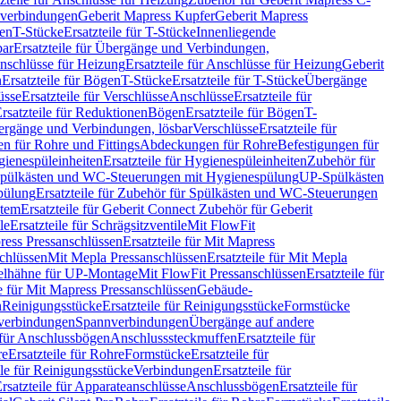
hverbindungen
Geberit Mapress Kupfer
Geberit Mapress
gen
T-Stücke
Ersatzteile für T-Stücke
Innenliegende
bar
Ersatzteile für Übergänge und Verbindungen,
nschlüsse für Heizung
Ersatzteile für Anschlüsse für Heizung
Geberit
n
Ersatzteile für Bögen
T-Stücke
Ersatzteile für T-Stücke
Übergänge
üsse
Ersatzteile für Verschlüsse
Anschlüsse
Ersatzteile für
rsatzteile für Reduktionen
Bögen
Ersatzteile für Bögen
T-
bergänge und Verbindungen, lösbar
Verschlüsse
Ersatzteile für
n für Rohre und Fittings
Abdeckungen für Rohre
Befestigungen für
ienespüleinheiten
Ersatzteile für Hygienespüleinheiten
Zubehör für
r Spülkästen und WC-Steuerungen mit Hygienespülung
UP-Spülkästen
pülung
Ersatzteile für Zubehör für Spülkästen und WC-Steuerungen
stem
Ersatzteile für Geberit Connect Zubehör für Geberit
le
Ersatzteile für Schrägsitzventile
Mit FlowFit
ress Pressanschlüssen
Ersatzteile für Mit Mapress
schlüssen
Mit Mepla Pressanschlüssen
Ersatzteile für Mit Mepla
gelhähne für UP-Montage
Mit FlowFit Pressanschlüssen
Ersatzteile für
le für Mit Mapress Pressanschlüssen
Gebäude-
n
Reinigungsstücke
Ersatzteile für Reinigungsstücke
Formstücke
ckverbindungen
Spannverbindungen
Übergänge auf andere
e für Anschlussbögen
Anschlusssteckmuffen
Ersatzteile für
re
Ersatzteile für Rohre
Formstücke
Ersatzteile für
ile für Reinigungsstücke
Verbindungen
Ersatzteile für
rsatzteile für Apparateanschlüsse
Anschlussbögen
Ersatzteile für