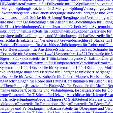
r UP-Spülkästen
Ersatzteile für Füllventile für UP-Spülkästen
Spülventile
-Mengen-Spülung
Ersatzteile für 2-Mengen-Spülung
Versorgungssyste
ücke
Innenliegende Zirkulation
Übergänge unlösbar
Übergänge und Verb
Gewindeanschluss
T-Stücke für Heizung
Übergänge und Verbindungen fü
hre und Fittings
Abdichtungen für Anschlüsse
Abdichtungen für Fitting
für Flanschverbindungen
Verbrauchsmaterial
Geberit Mepla
Systemrohr
tings
Kupplungen
Ersatzteile für Kupplungen
Reduktionen
Ersatzteile fü
Übergänge unlösbar
Übergänge und Verbindungen, lösbar
Ersatzteile fü
deanschluss
Ersatzteile für Verteiler mit Gewindeanschluss
T-Stücke für 
r Zubehör
Dämmungen für Anschlüsse
Abdichtungen für Rohre und Fitti
ile für Befestigungen für Anschlüsse
Systemdichtungen
Sets Schraube fü
1
Ersatzteile für Systemrohre 1.4401
Systemrohre 1.4521
Ersatzteile für
 Bögen
T-Stücke
Ersatzteile für T-Stücke
Innenliegende Zirkulation
Übergä
sbar
Kompensatoren
Ersatzteile für Kompensatoren
Verschlüsse
Ersatztei
Systemrohre 1.4401
Ersatzteile für Systemrohre 1.4401
Rohrnippel
Muff
ücke
Übergänge unlösbar
Ersatzteile für Übergänge unlösbar
Übergänge u
e
Ersatzteile für Anschlüsse
Zubehör für Geberit Mapress Edelstahl
Ersat
ings
Abdichtungen für Rohre und Fittings
Befestigungen für Anschlüsse
re Therm
Fittings
Ersatzteile für Fittings
Muffen
Ersatzteile für Muffen
Re
ergänge unlösbar
Übergänge und Verbindungen, lösbar
Ersatzteile für Ü
eizung
Ersatzteile für T-Stücke für Heizung
Anschlüsse für Heizung
Ersat
ür Flanschverbindungen
Geberit Mapress C-Stahl
Geberit Mapress C-Sta
eduktionen
Ersatzteile für Reduktionen
Bögen
Ersatzteile für Bögen
T-St
ergänge und Verbindungen, lösbar
Ersatzteile für Übergänge und Verb
eizung
Ersatzteile für T-Stücke für Heizung
Anschlüsse für Heizung
Ersat