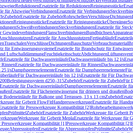
ehör
Rohrschellen
Verschlüsse
Dichtungen
Schutzdeckel
Verbrauchsmater
Abzweige
Reduktionen
Ersatzteile für Reduktionen
Reinigungsstücke
Ersat
ile für Abzweige
Verbindungen
Ersatzteile für Verbindungen
Steckverbi
ffe
Zubehör
Ersatzteile für Zubehör
Rohrschellen
Verschlüsse
Dichtungen
ktionen
Reinigungsstücke
Ersatzteile für Reinigungsstücke
Übergänge
So
bindungen
Schweißverbindungen
Steckverbindungen
Ersatzteile für Ste
für Gewindeverbindungen
Flanschverbindungen
Bundbüchsen
Apparatean
Anschlussstutzen
Ersatzteile für Anschlussstutzen
Fertigabläufe
Ersatzteil
len
Tragschalen
Verschlüsse
Dichtungen
Bauschutze
Verbrauchsmaterial
Br
tz für Entwässerungssysteme
Ersatzteile für Brandschutz für Entwässe
und Luftschalldämmung
Feuchtigkeitsschutz
Abdichtungen
Lüftungsvent
fe
Ersatzteile für Dachwassereinläufe
Dachwassereinläufe bis 12 l/s
Ersa
r Rinnen
Ersatzteile für Dachwassereinläufe für Rinnen
Dachwassereinläu
 25 l/s
Dampfsperrenelemente
Ersatzteile für Dampfsperrenelemente
Für 
tüberläufe
Für Dachwassereinläufe bis 12 l/s
Ersatzteile für Für Dachwass
–200
Befestigungssystem d250–315
Zubehör
Ersatzteile für Zubehör
Für 
Ersatzteile für Dachwassereinläufe
Dampfsperrenelemente
Ersatzteile 
raußen
Ersatzteile für Flächenentwässerung für drinnen und draußen
Bode
für Bodeneinläufe für Balkone und Terrassen, 13 x 13 cm
Zubehör
Ersatz
erkzeuge für Geberit FlowFit
Handpresswerkzeuge
Ersatzteile für Hand
Ersatzteile für Presswerkzeuge Kompatibilität [2]
Rohrbearbeitungswer
opfen
Prüfmittel
Zubehör
Ersatzteile für Zubehör
Werkzeuge für Geberit P
swerkzeuge
Werkzeuge für Geberit Mepla
Ersatzteile für Werkzeuge für 
ür Presswerkzeuge Kompatibilität [1]
Presswerkzeuge Kompatibilität [2]
E
zeuge
Abpressstopfen
Ersatzteile für Abpressstopfen
Prüfmittel
Zubehör
We