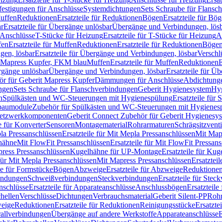
festigungen für Anschlüsse
Systemdichtungen
Sets Schraube für Flansc
Muffen
Reduktionen
Ersatzteile für Reduktionen
Bögen
Ersatzteile für Bö
r
Ersatzteile für Übergänge unlösbar
Übergänge und Verbindungen, lös
r Anschlüsse
T-Stücke für Heizung
Ersatzteile für T-Stücke für Heizung
A
fen
Ersatzteile für Muffen
Reduktionen
Ersatzteile für Reduktionen
Böge
gen, lösbar
Ersatzteile für Übergänge und Verbindungen, lösbar
Verschl
it Mapress Kupfer, FKM blau
Muffen
Ersatzteile für Muffen
Reduktionen
E
ergänge unlösbar
Übergänge und Verbindungen, lösbar
Ersatzteile für Ü
hör für Geberit Mapress Kupfer
Dämmungen für Anschlüsse
Abdichtunge
ngen
Sets Schraube für Flanschverbindungen
Geberit Hygienesystem
Hyg
n
Spülkästen und WC-Steuerungen mit Hygienespülung
Ersatzteile fü
nbaumodule
Zubehör für Spülkästen und WC-Steuerungen mit Hygienes
etzwerkkomponenten
Geberit Connect Zubehör für Geberit Hygienesy
e für Konverter
Sensoren
Montagematerial
Rohrarmaturen
Schrägsitzventi
la Pressanschlüssen
Ersatzteile für Mit Mepla Pressanschlüssen
Mit Map
lhähne
Mit FlowFit Pressanschlüssen
Ersatzteile für Mit FlowFit Pressan
press Pressanschlüssen
Kugelhähne für UP-Montage
Ersatzteile für Ku
 für Mit Mepla Pressanschlüssen
Mit Mapress Pressanschlüssen
Ersatztei
le für Formstücke
Bögen
Abzweige
Ersatzteile für Abzweige
Reduktione
bindungen
Schweißverbindungen
Steckverbindungen
Ersatzteile für Ste
nschlüsse
Ersatzteile für Apparateanschlüsse
Anschlussbögen
Ersatzteil
hellen
Verschlüsse
Dichtungen
Verbrauchsmaterial
Geberit Silent-PP
Roh
weige
Reduktionen
Ersatzteile für Reduktionen
Reinigungsstücke
Ersatzte
allverbindungen
Übergänge auf andere Werkstoffe
Apparateanschlüsse
E