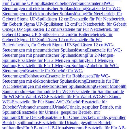
Für Twinline UP-Spülkästen
Zubehör
Verbrauchsmaterial
WC-
Steuerungen mit elektronischer Spülauslösung
Ersatzteile für WC-
Steuerungen mit elektronischer Spülauslösung
Für Netzbetrieb, für
Geberit Sigma UP-Spülkästen 12 cm
Ersatzteile für Für Netzbetrieb,
für Geberit Sigma UP-Spülkästen 12 cm
Für Netzbetrieb, für Geberit
Omega UP-Spülkästen 12 cm
Ersatzteile für Für Netzbetrieb, für
Geberit Omega UP-Spülkästen 12 cm
Für Batteriebetrieb, für
Geberit Sigma UP-Spülkästen 12 cm
Ersatzteile für Für
Batteriebetrieb, für Geberit Sigma UP-Spülkästen 12 cm
WC-
Steuerungen mit pneumatischer Spülauslösung
Ersatzteile für WC-
Steuerungen mit pneumatischer Spülauslösung
Für 2-Mengen-
Spülung
Ersatzteile für Für 2-Mengen-Spülung
Für 1-Mengen-
Spülung
Ersatzteile für Für 1-Mengen-Spülung
Zubehör für WC-
Steuerungen
Ersatzteile für Zubehör für WC-
Steuerungen
Rohbausets
Ersatzteile für Rohbausets
Für WC-
Steuerungen mit elektronischer Spülauslösung
Ersatzteile für Für
WC-Steuerungen mit elektronischer Spülauslösung
Geberit Monolith
Sanitärmodule
Sanitärmodule für WCs
Ersatzteile für Sanitärmodule
für WCs
Für Wand-WCs
Ersatzteile für Für Wand-WCs
Für Stand-
WCs
Ersatzteile für Für Stand-WCs
Zubehör
Ersatzteile für
Zubehör
Verbrauchsmaterial
Urinale
Urinale, gespülter Betrieb, mit
Spülrand
Ersatzteile für Urinale, gespülter Betrieb, mit
Spülrand
Ohne Deckel
Ersatzteile für Ohne Deckel
Urinale, gespülter
Betrieb, spülrandlos
Ersatzteile für Urinale, gespülter Betrieb,
spülrandlos
Für AP- oder UP-Urinalsteuerung
Ersatzteile für Für AP-