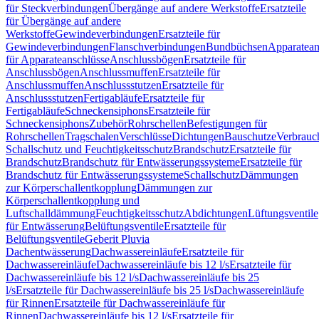
für Steckverbindungen
Übergänge auf andere Werkstoffe
Ersatzteile
für Übergänge auf andere
Werkstoffe
Gewindeverbindungen
Ersatzteile für
Gewindeverbindungen
Flanschverbindungen
Bundbüchsen
Apparatean
für Apparateanschlüsse
Anschlussbögen
Ersatzteile für
Anschlussbögen
Anschlussmuffen
Ersatzteile für
Anschlussmuffen
Anschlussstutzen
Ersatzteile für
Anschlussstutzen
Fertigabläufe
Ersatzteile für
Fertigabläufe
Schneckensiphons
Ersatzteile für
Schneckensiphons
Zubehör
Rohrschellen
Befestigungen für
Rohrschellen
Tragschalen
Verschlüsse
Dichtungen
Bauschutze
Verbrauc
Schallschutz und Feuchtigkeitsschutz
Brandschutz
Ersatzteile für
Brandschutz
Brandschutz für Entwässerungssysteme
Ersatzteile für
Brandschutz für Entwässerungssysteme
Schallschutz
Dämmungen
zur Körperschallentkopplung
Dämmungen zur
Körperschallentkopplung und
Luftschalldämmung
Feuchtigkeitsschutz
Abdichtungen
Lüftungsventile
für Entwässerung
Belüftungsventile
Ersatzteile für
Belüftungsventile
Geberit Pluvia
Dachentwässerung
Dachwassereinläufe
Ersatzteile für
Dachwassereinläufe
Dachwassereinläufe bis 12 l/s
Ersatzteile für
Dachwassereinläufe bis 12 l/s
Dachwassereinläufe bis 25
l/s
Ersatzteile für Dachwassereinläufe bis 25 l/s
Dachwassereinläufe
für Rinnen
Ersatzteile für Dachwassereinläufe für
Rinnen
Dachwassereinläufe bis 12 l/s
Ersatzteile für