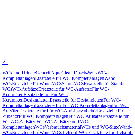
AT
WCs und Urinale
Geberit AquaClean Dusch-WCs
WC-
Komplettanlagen
Ersatzteile für WC-Komplettanlagen
Wand-
WCs
Ersatzteile für Wand-WCs
Stand-WCs
Ersatzteile für Stand-
WCs
WC-Aufsätze
Ersatzteile für WC-Aufsätze
Für WC-
Keramiken
Ersatzteile für Für WC-
Keramiken
Designplatten
Ersatzteile für Designplatten
Für WC-
Komplettanlagen
Ersatzteile für Für WC-Komplettanlagen
Für WC-
Aufsätze
Ersatzteile für Für WC-Aufsätze
Zubehör
Ersatzteile für
Zubehör
Für WC-Komplettanlagen
Für WC-Aufsätze
Ersatzteile für
Für WC-Aufsätze
Für WC-Aufsätze und WC-
Komplettanlagen
WCs
Verbrauchsmaterial
WCs und WC-Sitze
Wand-
WCs
Ersatzteile für Wand-WCs
Tiefspül-WCs
Ersatzteile für Tiefspül-