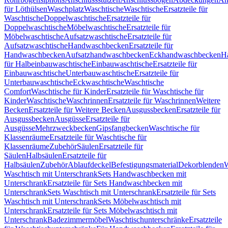
für Löthülsen
Waschplatz
Waschtische
Waschtische
Ersatzteile für
Waschtische
Doppelwaschtische
Ersatzteile für
Doppelwaschtische
Möbelwaschtische
Ersatzteile für
Möbelwaschtische
Aufsatzwaschtische
Ersatzteile für
Aufsatzwaschtische
Handwaschbecken
Ersatzteile für
Handwaschbecken
Aufsatzhandwaschbecken
Eckhandwaschbecken
H
für Halbeinbauwaschtische
Einbauwaschtische
Ersatzteile für
Einbauwaschtische
Unterbauwaschtische
Ersatzteile für
Unterbauwaschtische
Eckwaschtische
Waschtische
Comfort
Waschtische für Kinder
Ersatzteile für Waschtische für
Kinder
Waschtische
Waschrinnen
Ersatzteile für Waschrinnen
Weitere
Becken
Ersatzteile für Weitere Becken
Ausgussbecken
Ersatzteile für
Ausgussbecken
Ausgüsse
Ersatzteile für
Ausgüsse
Mehrzweckbecken
Gipsfangbecken
Waschtische für
Klassenräume
Ersatzteile für Waschtische für
Klassenräume
Zubehör
Säulen
Ersatzteile für
Säulen
Halbsäulen
Ersatzteile für
Halbsäulen
Zubehör
Ablaufdeckel
Befestigungsmaterial
Dekorblenden
W
Waschtisch mit Unterschrank
Sets Handwaschbecken mit
Unterschrank
Ersatzteile für Sets Handwaschbecken mit
Unterschrank
Sets Waschtisch mit Unterschrank
Ersatzteile für Sets
Waschtisch mit Unterschrank
Sets Möbelwaschtisch mit
Unterschrank
Ersatzteile für Sets Möbelwaschtisch mit
Unterschrank
Badezimmermöbel
Waschtischunterschränke
Ersatzteile