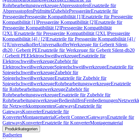
Rohrbearbeitungswerkzeuge
Abpressstopfen
Ersatzteile für
Abpressstopfen
Prüfmittel
Zubehör
Pressgeräte
Ersatzteile für
Pressgeräte
Pressgeräte Kompatibilität [1]
Ersatzteile für Pressgeräte
Kompatibilität [1]
Pressgeräte Kompatibilität [2]
Ersatzteile für
Pressgeräte Kompatibilität [2]
Pressgeräte Kompatibilität
[2XL]
Ersatzteile für Pressgeräte Kompatibilität [2XL]
Pressgeräte
Kompatibilität [4] / [2]
Ersatzteile für Pressgeräte Kompatibilität [4] /
[2]
Universalkoffer
Universalkoffer
Werkzeuge für Geberit Silent-
db20 / Geberit PE
Ersatzteile für Werkzeuge für Geberit Silent-db20
/ Geberit PE
Elektroschweißwerkzeuge
Ersatzteile für
Elektroschweißwerkzeuge
Zubehör für
Elektroschweißwerkzeuge
Spiegelschweißwerkzeuge
Ersatzteile für
Spiegelschweißwerkzeuge
Zubehör für
Spiegelschweißwerkzeuge
Ersatzteile für Zubehör für
Spiegelschweißwerkzeuge
Rohrbearbeitungswerkzeuge
Ersatzteile
für Rohrbearbeitungswerkzeuge
Zubehör für
Rohrbearbeitungswerkzeuge
Ersatzteile für Zubehör für
Rohrbearbeitungswerkzeuge
Bedienhilfen
Fernbedienungen
Netzwerk
für Netzwerkkomponenten
Gateways
Ersatzteile für
Gateways
Konverter
Ersatzteile für
Konverter
Montagematerial
Geberit Connect
Gateways
Ersatzteile für
Gateways
Konverter
Ersatzteile für Konverter
Montagematerial
Produktkategorien
Badserien