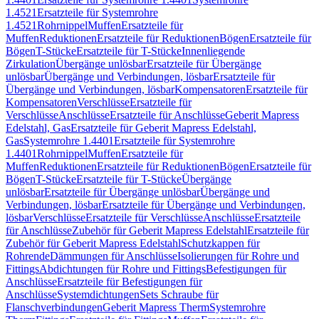
1.4521
Ersatzteile für Systemrohre
1.4521
Rohrnippel
Muffen
Ersatzteile für
Muffen
Reduktionen
Ersatzteile für Reduktionen
Bögen
Ersatzteile für
Bögen
T-Stücke
Ersatzteile für T-Stücke
Innenliegende
Zirkulation
Übergänge unlösbar
Ersatzteile für Übergänge
unlösbar
Übergänge und Verbindungen, lösbar
Ersatzteile für
Übergänge und Verbindungen, lösbar
Kompensatoren
Ersatzteile für
Kompensatoren
Verschlüsse
Ersatzteile für
Verschlüsse
Anschlüsse
Ersatzteile für Anschlüsse
Geberit Mapress
Edelstahl, Gas
Ersatzteile für Geberit Mapress Edelstahl,
Gas
Systemrohre 1.4401
Ersatzteile für Systemrohre
1.4401
Rohrnippel
Muffen
Ersatzteile für
Muffen
Reduktionen
Ersatzteile für Reduktionen
Bögen
Ersatzteile für
Bögen
T-Stücke
Ersatzteile für T-Stücke
Übergänge
unlösbar
Ersatzteile für Übergänge unlösbar
Übergänge und
Verbindungen, lösbar
Ersatzteile für Übergänge und Verbindungen,
lösbar
Verschlüsse
Ersatzteile für Verschlüsse
Anschlüsse
Ersatzteile
für Anschlüsse
Zubehör für Geberit Mapress Edelstahl
Ersatzteile für
Zubehör für Geberit Mapress Edelstahl
Schutzkappen für
Rohrende
Dämmungen für Anschlüsse
Isolierungen für Rohre und
Fittings
Abdichtungen für Rohre und Fittings
Befestigungen für
Anschlüsse
Ersatzteile für Befestigungen für
Anschlüsse
Systemdichtungen
Sets Schraube für
Flanschverbindungen
Geberit Mapress Therm
Systemrohre