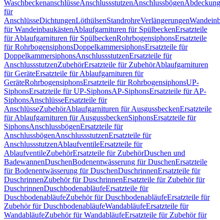
Waschbeckenanschlüsse
Anschlussstutzen
Anschlussbögen
Abdeckung
für
Anschlüsse
Dichtungen
Löthülsen
Standrohre
Verlängerungen
Wandeinb
für Wandeinbaukästen
Ablaufgarnituren für Spülbecken
Ersatzteile
für Ablaufgarnituren für Spülbecken
Rohrbogensiphons
Ersatzteile
für Rohrbogensiphons
Doppelkammersiphons
Ersatzteile für
Doppelkammersiphons
Anschlussstutzen
Ersatzteile für
Anschlussstutzen
Zubehör
Ersatzteile für Zubehör
Ablaufgarnituren
für Geräte
Ersatzteile für Ablaufgarnituren für
Geräte
Rohrbogensiphons
Ersatzteile für Rohrbogensiphons
UP-
Siphons
Ersatzteile für UP-Siphons
AP-Siphons
Ersatzteile für AP-
Siphons
Anschlüsse
Ersatzteile für
Anschlüsse
Zubehör
Ablaufgarnituren für Ausgussbecken
Ersatzteile
für Ablaufgarnituren für Ausgussbecken
Siphons
Ersatzteile für
Siphons
Anschlussbögen
Ersatzteile für
Anschlussbögen
Anschlussstutzen
Ersatzteile für
Anschlussstutzen
Ablaufventile
Ersatzteile für
Ablaufventile
Zubehör
Ersatzteile für Zubehör
Duschen und
Badewannen
Duschen
Bodenentwässerung für Duschen
Ersatzteile
für Bodenentwässerung für Duschen
Duschrinnen
Ersatzteile für
Duschrinnen
Zubehör für Duschrinnen
Ersatzteile für Zubehör für
Duschrinnen
Duschbodenabläufe
Ersatzteile für
Duschbodenabläufe
Zubehör für Duschbodenabläufe
Ersatzteile für
Zubehör für Duschbodenabläufe
Wandabläufe
Ersatzteile für
Wandabläufe
Zubehör für Wandabläufe
Ersatzteile für Zubehör für