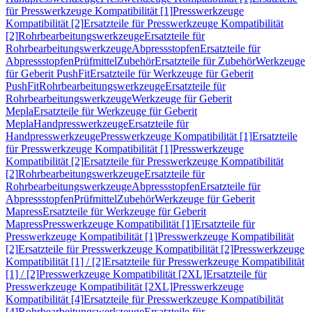
für Presswerkzeuge Kompatibilität [1]
Presswerkzeuge
Kompatibilität [2]
Ersatzteile für Presswerkzeuge Kompatibilität
[2]
Rohrbearbeitungswerkzeuge
Ersatzteile für
Rohrbearbeitungswerkzeuge
Abpressstopfen
Ersatzteile für
Abpressstopfen
Prüfmittel
Zubehör
Ersatzteile für Zubehör
Werkzeuge
für Geberit PushFit
Ersatzteile für Werkzeuge für Geberit
PushFit
Rohrbearbeitungswerkzeuge
Ersatzteile für
Rohrbearbeitungswerkzeuge
Werkzeuge für Geberit
Mepla
Ersatzteile für Werkzeuge für Geberit
Mepla
Handpresswerkzeuge
Ersatzteile für
Handpresswerkzeuge
Presswerkzeuge Kompatibilität [1]
Ersatzteile
für Presswerkzeuge Kompatibilität [1]
Presswerkzeuge
Kompatibilität [2]
Ersatzteile für Presswerkzeuge Kompatibilität
[2]
Rohrbearbeitungswerkzeuge
Ersatzteile für
Rohrbearbeitungswerkzeuge
Abpressstopfen
Ersatzteile für
Abpressstopfen
Prüfmittel
Zubehör
Werkzeuge für Geberit
Mapress
Ersatzteile für Werkzeuge für Geberit
Mapress
Presswerkzeuge Kompatibilität [1]
Ersatzteile für
Presswerkzeuge Kompatibilität [1]
Presswerkzeuge Kompatibilität
[2]
Ersatzteile für Presswerkzeuge Kompatibilität [2]
Presswerkzeuge
Kompatibilität [1] / [2]
Ersatzteile für Presswerkzeuge Kompatibilität
[1] / [2]
Presswerkzeuge Kompatibilität [2XL]
Ersatzteile für
Presswerkzeuge Kompatibilität [2XL]
Presswerkzeuge
Kompatibilität [4]
Ersatzteile für Presswerkzeuge Kompatibilität
[4]
Rohrbearbeitungswerkzeuge
Ersatzteile für