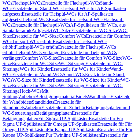
WCs
Flachspül-WCs
Ersatzteile für Flachspül-WCs
Stand-
WCs
Ersatzteile für Stand-WCs
Tiefspül-WCs für AP-Spülkasten
aufgesetzt
Ersatzteile für Tiefspül-WCs für AP-Spülkasten
aufgesetzt
Tiefspül-WCs
Ersatzteile für Tiefspül-WCs
Flachspül-
WCs
Ersatzteile für Flachspül-WCs
AP-Spülkästen für WCs, aus
Sanitärkeramik
Aufgesetzt
WC-Sitze
Ersatzteile für WC-Sitze
WC-
Sitze
Ersatzteile für WC-Sitze
Comfort WCs
Ersatzteile für Comfort
WCs
Tiefspül-WCs erhöht
Ersatzteile für Tiefspül-WCs
erhöht
Flachspül-WCs erhöht
Ersatzteile für Flachspül-WCs
erhöht
Tiefspül-WCs verlängert
Ersatzteile für Tiefspül-WCs
verlängert
Comfort WC-Sitze
Ersatzteile für Comfort WC-Sitze
WC-
Sitze
Ersatzteile für WC-Sitze
WC-Sitzringe
Ersatzteile für WC-
Sitzringe
WCs für Kinder
Ersatzteile für WCs für Kinder
Wand-
WCs
Ersatzteile für Wand-WCs
Stand-WCs
Ersatzteile für Stand-
WCs
WC-Sitze für Kinder
Ersatzteile für WC-Sitze für Kinder
WC-
Sitze
Ersatzteile für WC-Sitze
WC-Sitzringe
Ersatzteile für WC-
Sitzringe
Hock-WCs
Mit
Spülung
Zubehör
Befestigungsmaterial
Bidets
Wandbidets
Ersatzteile
für Wandbidets
Standbidets
Ersatzteile für
Standbidets
Zubehör
Ersatzteile für Zubehör
Betätigungsplatten und
WC-Steuerungen
Betätigungsplatten
Ersatzteile für
Betätigungsplatten
Für Sigma UP-Spülkästen
Ersatzteile für Für
Sigma UP-Spülkästen
Für Omega UP-Spülkästen
Ersatzteile für Für
Omega UP-Spülkästen
Für Kappa UP-Spülkästen
Ersatzteile für Für
Kappa UP-Spülkästen
Für Twinline UP-Spülkästen
Ersatzteile für