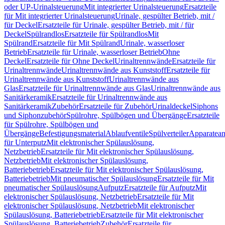
oder UP-Urinalsteuerung
Mit integrierter Urinalsteuerung
Ersatzteile
für Mit integrierter Urinalsteuerung
Urinale, gespülter Betrieb, mit /
für Deckel
Ersatzteile für Urinale, gespülter Betrieb, mit / für
Deckel
Spülrandlos
Ersatzteile für Spülrandlos
Mit
Spülrand
Ersatzteile für Mit Spülrand
Urinale, wasserloser
Betrieb
Ersatzteile für Urinale, wasserloser Betrieb
Ohne
Deckel
Ersatzteile für Ohne Deckel
Urinaltrennwände
Ersatzteile für
Urinaltrennwände
Urinaltrennwände aus Kunststoff
Ersatzteile für
Urinaltrennwände aus Kunststoff
Urinaltrennwände aus
Glas
Ersatzteile für Urinaltrennwände aus Glas
Urinaltrennwände aus
Sanitärkeramik
Ersatzteile für Urinaltrennwände aus
Sanitärkeramik
Zubehör
Ersatzteile für Zubehör
Urinaldeckel
Siphons
und Siphonzubehör
Spülrohre, Spülbögen und Übergänge
Ersatzteile
für Spülrohre, Spülbögen und
Übergänge
Befestigungsmaterial
Ablaufventile
Spülverteiler
Apparatean
für Unterputz
Mit elektronischer Spülauslösung,
Netzbetrieb
Ersatzteile für Mit elektronischer Spülauslösung,
Netzbetrieb
Mit elektronischer Spülauslösung,
Batteriebetrieb
Ersatzteile für Mit elektronischer Spülauslösung,
Batteriebetrieb
Mit pneumatischer Spülauslösung
Ersatzteile für Mit
pneumatischer Spülauslösung
Aufputz
Ersatzteile für Aufputz
Mit
elektronischer Spülauslösung, Netzbetrieb
Ersatzteile für Mit
elektronischer Spülauslösung, Netzbetrieb
Mit elektronischer
Spülauslösung, Batteriebetrieb
Ersatzteile für Mit elektronischer
Spülauslösung, Batteriebetrieb
Zubehör
Ersatzteile für