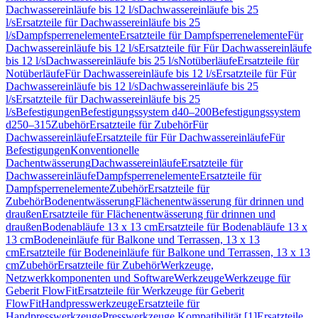
Dachwassereinläufe bis 12 l/s
Dachwassereinläufe bis 25
l/s
Ersatzteile für Dachwassereinläufe bis 25
l/s
Dampfsperrenelemente
Ersatzteile für Dampfsperrenelemente
Für
Dachwassereinläufe bis 12 l/s
Ersatzteile für Für Dachwassereinläufe
bis 12 l/s
Dachwassereinläufe bis 25 l/s
Notüberläufe
Ersatzteile für
Notüberläufe
Für Dachwassereinläufe bis 12 l/s
Ersatzteile für Für
Dachwassereinläufe bis 12 l/s
Dachwassereinläufe bis 25
l/s
Ersatzteile für Dachwassereinläufe bis 25
l/s
Befestigungen
Befestigungssystem d40–200
Befestigungssystem
d250–315
Zubehör
Ersatzteile für Zubehör
Für
Dachwassereinläufe
Ersatzteile für Für Dachwassereinläufe
Für
Befestigungen
Konventionelle
Dachentwässerung
Dachwassereinläufe
Ersatzteile für
Dachwassereinläufe
Dampfsperrenelemente
Ersatzteile für
Dampfsperrenelemente
Zubehör
Ersatzteile für
Zubehör
Bodenentwässerung
Flächenentwässerung für drinnen und
draußen
Ersatzteile für Flächenentwässerung für drinnen und
draußen
Bodenabläufe 13 x 13 cm
Ersatzteile für Bodenabläufe 13 x
13 cm
Bodeneinläufe für Balkone und Terrassen, 13 x 13
cm
Ersatzteile für Bodeneinläufe für Balkone und Terrassen, 13 x 13
cm
Zubehör
Ersatzteile für Zubehör
Werkzeuge,
Netzwerkkomponenten und Software
Werkzeuge
Werkzeuge für
Geberit FlowFit
Ersatzteile für Werkzeuge für Geberit
FlowFit
Handpresswerkzeuge
Ersatzteile für
Handpresswerkzeuge
Presswerkzeuge Kompatibilität [1]
Ersatzteile