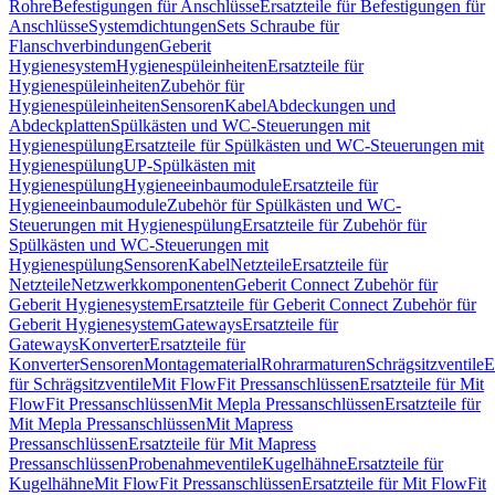
Rohre
Befestigungen für Anschlüsse
Ersatzteile für Befestigungen für
Anschlüsse
Systemdichtungen
Sets Schraube für
Flanschverbindungen
Geberit
Hygienesystem
Hygienespüleinheiten
Ersatzteile für
Hygienespüleinheiten
Zubehör für
Hygienespüleinheiten
Sensoren
Kabel
Abdeckungen und
Abdeckplatten
Spülkästen und WC-Steuerungen mit
Hygienespülung
Ersatzteile für Spülkästen und WC-Steuerungen mit
Hygienespülung
UP-Spülkästen mit
Hygienespülung
Hygieneeinbaumodule
Ersatzteile für
Hygieneeinbaumodule
Zubehör für Spülkästen und WC-
Steuerungen mit Hygienespülung
Ersatzteile für Zubehör für
Spülkästen und WC-Steuerungen mit
Hygienespülung
Sensoren
Kabel
Netzteile
Ersatzteile für
Netzteile
Netzwerkkomponenten
Geberit Connect Zubehör für
Geberit Hygienesystem
Ersatzteile für Geberit Connect Zubehör für
Geberit Hygienesystem
Gateways
Ersatzteile für
Gateways
Konverter
Ersatzteile für
Konverter
Sensoren
Montagematerial
Rohrarmaturen
Schrägsitzventile
E
für Schrägsitzventile
Mit FlowFit Pressanschlüssen
Ersatzteile für Mit
FlowFit Pressanschlüssen
Mit Mepla Pressanschlüssen
Ersatzteile für
Mit Mepla Pressanschlüssen
Mit Mapress
Pressanschlüssen
Ersatzteile für Mit Mapress
Pressanschlüssen
Probenahmeventile
Kugelhähne
Ersatzteile für
Kugelhähne
Mit FlowFit Pressanschlüssen
Ersatzteile für Mit FlowFit