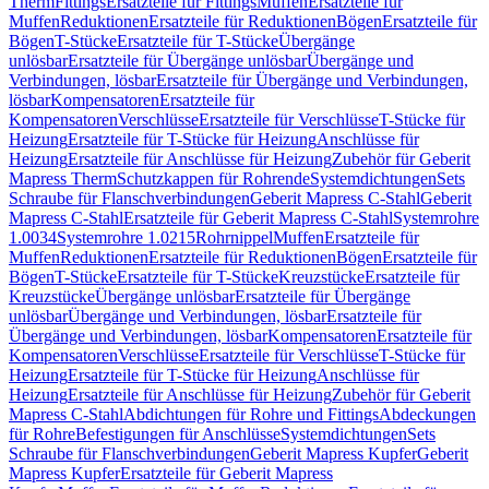
Therm
Fittings
Ersatzteile für Fittings
Muffen
Ersatzteile für
Muffen
Reduktionen
Ersatzteile für Reduktionen
Bögen
Ersatzteile für
Bögen
T-Stücke
Ersatzteile für T-Stücke
Übergänge
unlösbar
Ersatzteile für Übergänge unlösbar
Übergänge und
Verbindungen, lösbar
Ersatzteile für Übergänge und Verbindungen,
lösbar
Kompensatoren
Ersatzteile für
Kompensatoren
Verschlüsse
Ersatzteile für Verschlüsse
T-Stücke für
Heizung
Ersatzteile für T-Stücke für Heizung
Anschlüsse für
Heizung
Ersatzteile für Anschlüsse für Heizung
Zubehör für Geberit
Mapress Therm
Schutzkappen für Rohrende
Systemdichtungen
Sets
Schraube für Flanschverbindungen
Geberit Mapress C-Stahl
Geberit
Mapress C-Stahl
Ersatzteile für Geberit Mapress C-Stahl
Systemrohre
1.0034
Systemrohre 1.0215
Rohrnippel
Muffen
Ersatzteile für
Muffen
Reduktionen
Ersatzteile für Reduktionen
Bögen
Ersatzteile für
Bögen
T-Stücke
Ersatzteile für T-Stücke
Kreuzstücke
Ersatzteile für
Kreuzstücke
Übergänge unlösbar
Ersatzteile für Übergänge
unlösbar
Übergänge und Verbindungen, lösbar
Ersatzteile für
Übergänge und Verbindungen, lösbar
Kompensatoren
Ersatzteile für
Kompensatoren
Verschlüsse
Ersatzteile für Verschlüsse
T-Stücke für
Heizung
Ersatzteile für T-Stücke für Heizung
Anschlüsse für
Heizung
Ersatzteile für Anschlüsse für Heizung
Zubehör für Geberit
Mapress C-Stahl
Abdichtungen für Rohre und Fittings
Abdeckungen
für Rohre
Befestigungen für Anschlüsse
Systemdichtungen
Sets
Schraube für Flanschverbindungen
Geberit Mapress Kupfer
Geberit
Mapress Kupfer
Ersatzteile für Geberit Mapress