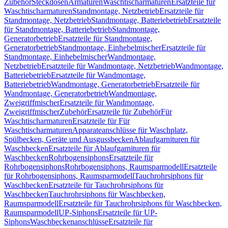
Zubehör
Steckdosen
Armaturen
Waschtischarmaturen
Ersatzteile für
Waschtischarmaturen
Standmontage, Netzbetrieb
Ersatzteile für
Standmontage, Netzbetrieb
Standmontage, Batteriebetrieb
Ersatzteile
für Standmontage, Batteriebetrieb
Standmontage,
Generatorbetrieb
Ersatzteile für Standmontage,
Generatorbetrieb
Standmontage, Einhebelmischer
Ersatzteile für
Standmontage, Einhebelmischer
Wandmontage,
Netzbetrieb
Ersatzteile für Wandmontage, Netzbetrieb
Wandmontage,
Batteriebetrieb
Ersatzteile für Wandmontage,
Batteriebetrieb
Wandmontage, Generatorbetrieb
Ersatzteile für
Wandmontage, Generatorbetrieb
Wandmontage,
Zweigriffmischer
Ersatzteile für Wandmontage,
Zweigriffmischer
Zubehör
Ersatzteile für Zubehör
Für
Waschtischarmaturen
Ersatzteile für Für
Waschtischarmaturen
Apparateanschlüsse für Waschplatz,
Spülbecken, Geräte und Ausgussbecken
Ablaufgarnituren für
Waschbecken
Ersatzteile für Ablaufgarnituren für
Waschbecken
Rohrbogensiphons
Ersatzteile für
Rohrbogensiphons
Rohrbogensiphons, Raumsparmodell
Ersatzteile
für Rohrbogensiphons, Raumsparmodell
Tauchrohrsiphons für
Waschbecken
Ersatzteile für Tauchrohrsiphons für
Waschbecken
Tauchrohrsiphons für Waschbecken,
Raumsparmodell
Ersatzteile für Tauchrohrsiphons für Waschbecken,
Raumsparmodell
UP-Siphons
Ersatzteile für UP-
Siphons
Waschbeckenanschlüsse
Ersatzteile für