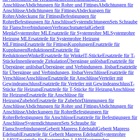
Anschlüsse
Abdichtungen für Rohre und Fittings
Abdichtungen für
Anschlüsse
Abdichtungen für Fittings
Abdeckungen für
Rohre
Abdeckung für Fittings
Befestigungen für
Rohre
Befestigungen für Anschlüsse
Systemdichtungen
Sets Schraube
für Flanschverbindungen
Verbrauchsmaterial
Geberit
Mepla
Systemrohre ML
Ersatzteile für Systemrohre ML
Systemrohre
Heizung ML
Ersatzteile für Systemrohre Heizung
ML
Fittings
Ersatzteile für Fittings
Kupplungen
Ersatzteile für
Kupplungen
Reduktionen
Ersatzteile für
Reduktionen
Winkel
Ersatzteile für Winkel
T-Stücke
Ersatzteile für T-
Stücke
Innenliegende Zirkulation
Übergänge unlösbar
Ersatzteile für
Übergänge unlösbar
Übergänge und Verbindungen, lösbar
Ersatzteile
für Übergänge und Verbindungen, lösbar
Verschlüsse
Ersatzteile für
Verschlüsse
Anschlüsse
Ersatzteile für Anschlüsse
Verteiler mit
Gewindeanschluss
Ersatzteile für Verteiler mit Gewindeanschluss
T-
Stücke für Heizung
Ersatzteile für T-Stücke für Heizung
Anschlüsse
für Heizung
Ersatzteile für Anschlüsse für
Heizung
Zubehör
Ersatzteile für Zubehör
Dämmungen für
Anschlüsse
Abdichtungen für Rohre und Fittings
Abdichtungen für
Anschlüsse
Abdeckungen für Rohre
Befestigungen für
Rohre
Befestigungen für Anschlüsse
Ersatzteile für Befestigungen für
Anschlüsse
Systemdichtungen
Sets Schraube für
Flanschverbindungen
Geberit Mapress Edelstahl
Geberit Mapress
Edelstahl
Ersatzteile für Geberit Mapress Edelstahl
Systemrohre
1.4401
Ersatzteile für Systemrohre 1.4401
Systemrohre