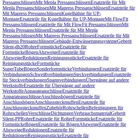
Pressanschlüssen
Mit Mepla Pressanschlüssen
Ersatzteile für Mit
Mepla Pressanschlüssen
Mit Mapress Pressanschlüssen
Ersatzteile für
Mit Mapress Pressanschlüssen
Kugelhähne für UP-
Montage
Ersatzteile für Kugelhähne für UP-Montage
Mit FlowFit
Pressanschlüssen
Ersatzteile für Mit FlowFit Pressanschlüssen
Mit
Mepla Pressanschlüssen
Ersatzteile für Mit Mepla
Pressanschlüssen
Mit Mapress Pressanschlüssen
Ersatzteile für Mit
Mapress Pressanschlüssen
Gebäude-Entwässerungssysteme
Geberit
Silent-db20
Rohre
Formstücke
Ersatzteile für
Formstücke
Bögen
Abzweige
Ersatzteile für
Abzweige
Reduktionen
Reinigungsstücke
Ersatzteile für
Reinigungsstücke
Formstücke
SuperTube
Bögen
Sonderformstücke
Verbindungen
Ersatzteile für
Verbindungen
Schweißverbindungen
Steckverbindungen
Ersatzteile
für Steckverbindungen
Spannverbindungen
Übergänge auf andere
Werkstoffe
Ersatzteile für Übergänge auf andere
Werkstoffe
Apparateanschlüsse
Ersatzteile für
Apparateanschlüsse
Anschlussbögen
Ersatzteile für
Anschlussbögen
Anschlusssteckmuffen
Ersatzteile für
Anschlusssteckmuffen
Zubehör
Rohrschellen
Befestigungen für
Rohrschellen
Verschlüsse
Dichtungen
Verbrauchsmaterial
Geberit
Silent-PP
Rohre
Ersatzteile für Rohre
Formstücke
Ersatzteile für
Formstücke
Bögen
Ersatzteile für Bögen
Abzweige
Ersatzteile für
Abzweige
Reduktionen
Ersatzteile für
Reduktionen
Reinigungsstücke
Ersatzteile für