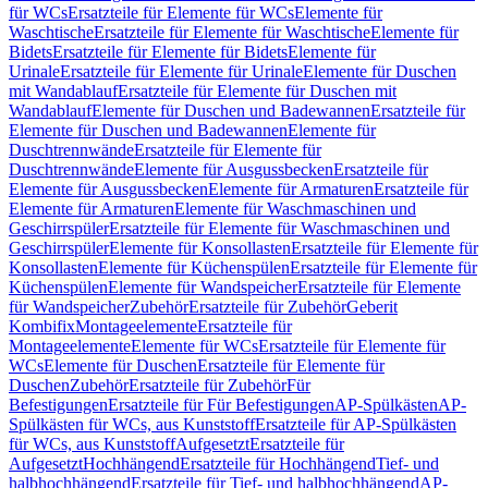
für WCs
Ersatzteile für Elemente für WCs
Elemente für
Waschtische
Ersatzteile für Elemente für Waschtische
Elemente für
Bidets
Ersatzteile für Elemente für Bidets
Elemente für
Urinale
Ersatzteile für Elemente für Urinale
Elemente für Duschen
mit Wandablauf
Ersatzteile für Elemente für Duschen mit
Wandablauf
Elemente für Duschen und Badewannen
Ersatzteile für
Elemente für Duschen und Badewannen
Elemente für
Duschtrennwände
Ersatzteile für Elemente für
Duschtrennwände
Elemente für Ausgussbecken
Ersatzteile für
Elemente für Ausgussbecken
Elemente für Armaturen
Ersatzteile für
Elemente für Armaturen
Elemente für Waschmaschinen und
Geschirrspüler
Ersatzteile für Elemente für Waschmaschinen und
Geschirrspüler
Elemente für Konsollasten
Ersatzteile für Elemente für
Konsollasten
Elemente für Küchenspülen
Ersatzteile für Elemente für
Küchenspülen
Elemente für Wandspeicher
Ersatzteile für Elemente
für Wandspeicher
Zubehör
Ersatzteile für Zubehör
Geberit
Kombifix
Montageelemente
Ersatzteile für
Montageelemente
Elemente für WCs
Ersatzteile für Elemente für
WCs
Elemente für Duschen
Ersatzteile für Elemente für
Duschen
Zubehör
Ersatzteile für Zubehör
Für
Befestigungen
Ersatzteile für Für Befestigungen
AP-Spülkästen
AP-
Spülkästen für WCs, aus Kunststoff
Ersatzteile für AP-Spülkästen
für WCs, aus Kunststoff
Aufgesetzt
Ersatzteile für
Aufgesetzt
Hochhängend
Ersatzteile für Hochhängend
Tief- und
halbhochhängend
Ersatzteile für Tief- und halbhochhängend
AP-