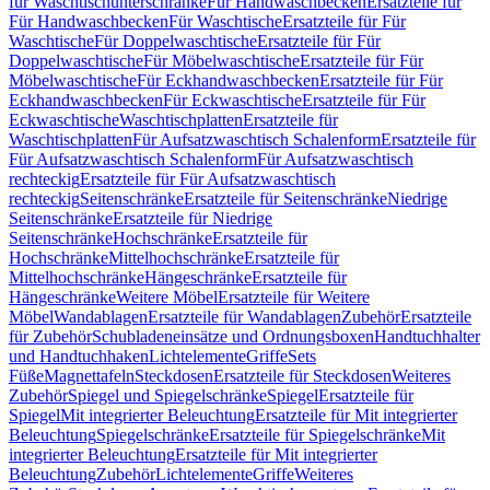
für Waschtischunterschränke
Für Handwaschbecken
Ersatzteile für
Für Handwaschbecken
Für Waschtische
Ersatzteile für Für
Waschtische
Für Doppelwaschtische
Ersatzteile für Für
Doppelwaschtische
Für Möbelwaschtische
Ersatzteile für Für
Möbelwaschtische
Für Eckhandwaschbecken
Ersatzteile für Für
Eckhandwaschbecken
Für Eckwaschtische
Ersatzteile für Für
Eckwaschtische
Waschtischplatten
Ersatzteile für
Waschtischplatten
Für Aufsatzwaschtisch Schalenform
Ersatzteile für
Für Aufsatzwaschtisch Schalenform
Für Aufsatzwaschtisch
rechteckig
Ersatzteile für Für Aufsatzwaschtisch
rechteckig
Seitenschränke
Ersatzteile für Seitenschränke
Niedrige
Seitenschränke
Ersatzteile für Niedrige
Seitenschränke
Hochschränke
Ersatzteile für
Hochschränke
Mittelhochschränke
Ersatzteile für
Mittelhochschränke
Hängeschränke
Ersatzteile für
Hängeschränke
Weitere Möbel
Ersatzteile für Weitere
Möbel
Wandablagen
Ersatzteile für Wandablagen
Zubehör
Ersatzteile
für Zubehör
Schubladeneinsätze und Ordnungsboxen
Handtuchhalter
und Handtuchhaken
Lichtelemente
Griffe
Sets
Füße
Magnettafeln
Steckdosen
Ersatzteile für Steckdosen
Weiteres
Zubehör
Spiegel und Spiegelschränke
Spiegel
Ersatzteile für
Spiegel
Mit integrierter Beleuchtung
Ersatzteile für Mit integrierter
Beleuchtung
Spiegelschränke
Ersatzteile für Spiegelschränke
Mit
integrierter Beleuchtung
Ersatzteile für Mit integrierter
Beleuchtung
Zubehör
Lichtelemente
Griffe
Weiteres