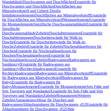
Wandabläufe
Duschwannen und Duschflächen
Ersatzteile für
Duschwannen und Duschflächen
Duschflächen aus
Mineralwerkstoff und Geberit Duofix
Installationselemente
Duschflächen aus Mineralwerkstoff
Ersatzteile
für Duschflächen aus Mineralwerkstoff
Montagelemente
Ersatzteile
für Montagelemente
Spezifische Duschwannenabläufe
Ersatzteile für
Spezifische
Duschwannenabläufe
Zubehör
Duschabtrennungen
Ersatzteile für
Duschabtrennungen
Duschseitenwände für Walk-in-
Dusche
Ersatzteile für Duschseitenwände für Walk-in-
Dusche
Zubehör
Ersatzteile für Zubehör
Nischenablageboxen für
Duschen
Ersatzteile für Nischenablageboxen für
Duschen
Nischenablageboxen
Ersatzteile für
Nischenablageboxen
Zubehör
Badewannen
Badewannen aus
Sanitäracryl
Ersatzteile für Badewannen aus
Sanitäracryl
Rechteckbadewannen
Ersatzteile für
Rechteckbadewannen
Badewannen aus Mineralwerkstoff
Ersatzteile
für Badewannen aus Mineralwerkstoff
Badewannen für
Babys
Ersatzteile für Badewannen für
Babys
Montagelemente
Ersatzteile für Montagelemente
Sets Füße und
Sets Traversen und Wandanker
Ersatzteile für Sets Füße und Sets
Traversen und Wandanker
Zubehör
Reparatursets
Weiteres
Zubehör
Apparateanschlüsse für Duschen und
Badewannen
Ablaufgarnituren für Duschwannen, d52
Ersatzteile für
Ablaufgarnituren für Duschwannen, d52
Ohne