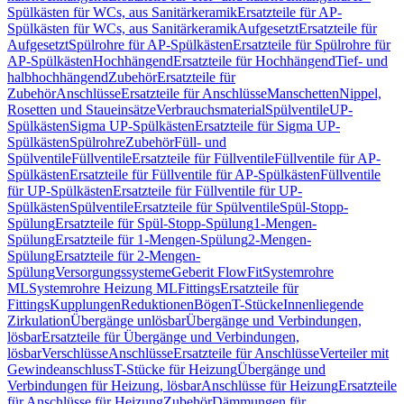
Spülkästen für WCs, aus Sanitärkeramik
Ersatzteile für AP-
Spülkästen für WCs, aus Sanitärkeramik
Aufgesetzt
Ersatzteile für
Aufgesetzt
Spülrohre für AP-Spülkästen
Ersatzteile für Spülrohre für
AP-Spülkästen
Hochhängend
Ersatzteile für Hochhängend
Tief- und
halbhochhängend
Zubehör
Ersatzteile für
Zubehör
Anschlüsse
Ersatzteile für Anschlüsse
Manschetten
Nippel,
Rosetten und Staueinsätze
Verbrauchsmaterial
Spülventile
UP-
Spülkästen
Sigma UP-Spülkästen
Ersatzteile für Sigma UP-
Spülkästen
Spülrohre
Zubehör
Füll- und
Spülventile
Füllventile
Ersatzteile für Füllventile
Füllventile für AP-
Spülkästen
Ersatzteile für Füllventile für AP-Spülkästen
Füllventile
für UP-Spülkästen
Ersatzteile für Füllventile für UP-
Spülkästen
Spülventile
Ersatzteile für Spülventile
Spül-Stopp-
Spülung
Ersatzteile für Spül-Stopp-Spülung
1-Mengen-
Spülung
Ersatzteile für 1-Mengen-Spülung
2-Mengen-
Spülung
Ersatzteile für 2-Mengen-
Spülung
Versorgungssysteme
Geberit FlowFit
Systemrohre
ML
Systemrohre Heizung ML
Fittings
Ersatzteile für
Fittings
Kupplungen
Reduktionen
Bögen
T-Stücke
Innenliegende
Zirkulation
Übergänge unlösbar
Übergänge und Verbindungen,
lösbar
Ersatzteile für Übergänge und Verbindungen,
lösbar
Verschlüsse
Anschlüsse
Ersatzteile für Anschlüsse
Verteiler mit
Gewindeanschluss
T-Stücke für Heizung
Übergänge und
Verbindungen für Heizung, lösbar
Anschlüsse für Heizung
Ersatzteile
für Anschlüsse für Heizung
Zubehör
Dämmungen für