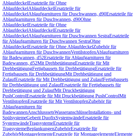
Ablaufdeckel
Ersatzteile für Ohne
Ablaufdeckel
Ablaufdeckel
Ersatzteile für
Ablaufdeckel
Ablaufgarnituren für Duschwannen, d90
Ersatzteile für
Ablaufgarnituren für Duschwannen, d90
Ohne
Ablaufdeckel
Ersatzteile für Ohne
Ablaufdeckel
Ablaufdeckel
Ersatzteile für
Ablaufdeckel
Ablaufgarnituren für Duschwannen Sestra
Ersatzteile
für Ablaufgarnituren für Duschwannen Sestra
Ohne
Ablaufdeckel
Ersatzteile für Ohne Ablaufdeckel
Zubehör für
Ablaufgarnituren für Duschwannen
Ventilstopfen
Ablaufgarnituren
für Badewannen, d52
Ersatzteile für Ablaufgarnituren für
Badewannen, d52
Mit Drehbetätigung
Ersatzteile für Mit
Drehbetätigung
Fertigbausets für Drehbetätigung
Ersatzteile für
Fertigbausets für Drehbetätigung
Mit Drehbetätigung und
Zulauf
Ersatzteile für Mit Drehbetätigung und Zulauf
Fertigbausets
für Drehbetätigung und Zulauf
Ersatzteile für Fertigbausets für
Drehbetätigung und Zulauf
Mit Druckbetätigung
PushControl
Ersatzteile für Mit Druckbetätigung PushControl
Mit
Ventilstopfen
Ersatzteile für Mit Ventilstopfen
Zubehör für
Ablaufgarnituren für
Badewannen
Anschlusssets
Wasseranschlüsse
Installations- und
Spülsysteme
Geberit Duofix
Systemwände
Ersatzteile für
Systemwände
Tragsysteme
Ersatzteile für
Tragsysteme
Beplankungen
Zubehör
Ersatzteile für
Zubehör
Montageelemente
Ersatzteile für Montageelemente
Elemente