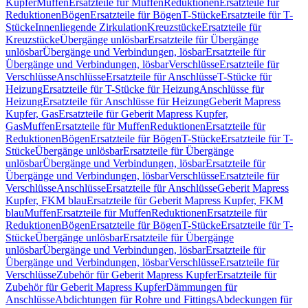
Kupfer
Muffen
Ersatzteile für Muffen
Reduktionen
Ersatzteile für
Reduktionen
Bögen
Ersatzteile für Bögen
T-Stücke
Ersatzteile für T-
Stücke
Innenliegende Zirkulation
Kreuzstücke
Ersatzteile für
Kreuzstücke
Übergänge unlösbar
Ersatzteile für Übergänge
unlösbar
Übergänge und Verbindungen, lösbar
Ersatzteile für
Übergänge und Verbindungen, lösbar
Verschlüsse
Ersatzteile für
Verschlüsse
Anschlüsse
Ersatzteile für Anschlüsse
T-Stücke für
Heizung
Ersatzteile für T-Stücke für Heizung
Anschlüsse für
Heizung
Ersatzteile für Anschlüsse für Heizung
Geberit Mapress
Kupfer, Gas
Ersatzteile für Geberit Mapress Kupfer,
Gas
Muffen
Ersatzteile für Muffen
Reduktionen
Ersatzteile für
Reduktionen
Bögen
Ersatzteile für Bögen
T-Stücke
Ersatzteile für T-
Stücke
Übergänge unlösbar
Ersatzteile für Übergänge
unlösbar
Übergänge und Verbindungen, lösbar
Ersatzteile für
Übergänge und Verbindungen, lösbar
Verschlüsse
Ersatzteile für
Verschlüsse
Anschlüsse
Ersatzteile für Anschlüsse
Geberit Mapress
Kupfer, FKM blau
Ersatzteile für Geberit Mapress Kupfer, FKM
blau
Muffen
Ersatzteile für Muffen
Reduktionen
Ersatzteile für
Reduktionen
Bögen
Ersatzteile für Bögen
T-Stücke
Ersatzteile für T-
Stücke
Übergänge unlösbar
Ersatzteile für Übergänge
unlösbar
Übergänge und Verbindungen, lösbar
Ersatzteile für
Übergänge und Verbindungen, lösbar
Verschlüsse
Ersatzteile für
Verschlüsse
Zubehör für Geberit Mapress Kupfer
Ersatzteile für
Zubehör für Geberit Mapress Kupfer
Dämmungen für
Anschlüsse
Abdichtungen für Rohre und Fittings
Abdeckungen für