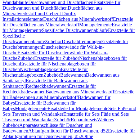
Wandabläufe
Duschwannen und Duschflächen
Ersatzteile für
Duschwannen und Duschflächen
Duschflächen aus
Mineralwerkstoff und Geberit Duofix
Installationselemente
Duschflächen aus Mineralwerkstoff
Ersatzteile
für Duschflächen aus Mineralwerkstoff
Montagelemente
Ersatzteile
für Montagelemente
Spezifische Duschwannenabläufe
Ersatzteile für
Spezifische
Duschwannenabläufe
Zubehör
Duschabtrennungen
Ersatzteile für
Duschabtrennungen
Duschseitenwände für Walk-in-
Dusche
Ersatzteile für Duschseitenwände für Walk-in-
Dusche
Zubehör
Ersatzteile für Zubehör
Nischenablageboxen für
Duschen
Ersatzteile für Nischenablageboxen für
Duschen
Nischenablageboxen
Ersatzteile für
Nischenablageboxen
Zubehör
Badewannen
Badewannen aus
Sanitäracryl
Ersatzteile für Badewannen aus
Sanitäracryl
Rechteckbadewannen
Ersatzteile für
Rechteckbadewannen
Badewannen aus Mineralwerkstoff
Ersatzteile
für Badewannen aus Mineralwerkstoff
Badewannen für
Babys
Ersatzteile für Badewannen für
Babys
Montagelemente
Ersatzteile für Montagelemente
Sets Füße und
Sets Traversen und Wandanker
Ersatzteile für Sets Füße und Sets
Traversen und Wandanker
Zubehör
Reparatursets
Weiteres
Zubehör
Apparateanschlüsse für Duschen und
Badewannen
Ablaufgarnituren für Duschwannen, d52
Ersatzteile für
Ablaufgarnituren für Duschwannen, d52
Ohne