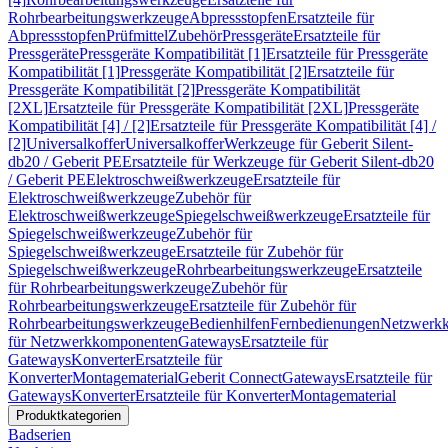
Rohrbearbeitungswerkzeuge
Abpressstopfen
Ersatzteile für
Abpressstopfen
Prüfmittel
Zubehör
Pressgeräte
Ersatzteile für
Pressgeräte
Pressgeräte Kompatibilität [1]
Ersatzteile für Pressgeräte
Kompatibilität [1]
Pressgeräte Kompatibilität [2]
Ersatzteile für
Pressgeräte Kompatibilität [2]
Pressgeräte Kompatibilität
[2XL]
Ersatzteile für Pressgeräte Kompatibilität [2XL]
Pressgeräte
Kompatibilität [4] / [2]
Ersatzteile für Pressgeräte Kompatibilität [4] /
[2]
Universalkoffer
Universalkoffer
Werkzeuge für Geberit Silent-
db20 / Geberit PE
Ersatzteile für Werkzeuge für Geberit Silent-db20
/ Geberit PE
Elektroschweißwerkzeuge
Ersatzteile für
Elektroschweißwerkzeuge
Zubehör für
Elektroschweißwerkzeuge
Spiegelschweißwerkzeuge
Ersatzteile für
Spiegelschweißwerkzeuge
Zubehör für
Spiegelschweißwerkzeuge
Ersatzteile für Zubehör für
Spiegelschweißwerkzeuge
Rohrbearbeitungswerkzeuge
Ersatzteile
für Rohrbearbeitungswerkzeuge
Zubehör für
Rohrbearbeitungswerkzeuge
Ersatzteile für Zubehör für
Rohrbearbeitungswerkzeuge
Bedienhilfen
Fernbedienungen
Netzwerk
für Netzwerkkomponenten
Gateways
Ersatzteile für
Gateways
Konverter
Ersatzteile für
Konverter
Montagematerial
Geberit Connect
Gateways
Ersatzteile für
Gateways
Konverter
Ersatzteile für Konverter
Montagematerial
Produktkategorien
Badserien