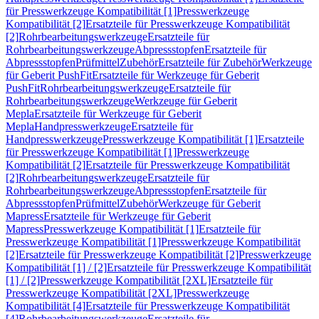
für Presswerkzeuge Kompatibilität [1]
Presswerkzeuge
Kompatibilität [2]
Ersatzteile für Presswerkzeuge Kompatibilität
[2]
Rohrbearbeitungswerkzeuge
Ersatzteile für
Rohrbearbeitungswerkzeuge
Abpressstopfen
Ersatzteile für
Abpressstopfen
Prüfmittel
Zubehör
Ersatzteile für Zubehör
Werkzeuge
für Geberit PushFit
Ersatzteile für Werkzeuge für Geberit
PushFit
Rohrbearbeitungswerkzeuge
Ersatzteile für
Rohrbearbeitungswerkzeuge
Werkzeuge für Geberit
Mepla
Ersatzteile für Werkzeuge für Geberit
Mepla
Handpresswerkzeuge
Ersatzteile für
Handpresswerkzeuge
Presswerkzeuge Kompatibilität [1]
Ersatzteile
für Presswerkzeuge Kompatibilität [1]
Presswerkzeuge
Kompatibilität [2]
Ersatzteile für Presswerkzeuge Kompatibilität
[2]
Rohrbearbeitungswerkzeuge
Ersatzteile für
Rohrbearbeitungswerkzeuge
Abpressstopfen
Ersatzteile für
Abpressstopfen
Prüfmittel
Zubehör
Werkzeuge für Geberit
Mapress
Ersatzteile für Werkzeuge für Geberit
Mapress
Presswerkzeuge Kompatibilität [1]
Ersatzteile für
Presswerkzeuge Kompatibilität [1]
Presswerkzeuge Kompatibilität
[2]
Ersatzteile für Presswerkzeuge Kompatibilität [2]
Presswerkzeuge
Kompatibilität [1] / [2]
Ersatzteile für Presswerkzeuge Kompatibilität
[1] / [2]
Presswerkzeuge Kompatibilität [2XL]
Ersatzteile für
Presswerkzeuge Kompatibilität [2XL]
Presswerkzeuge
Kompatibilität [4]
Ersatzteile für Presswerkzeuge Kompatibilität
[4]
Rohrbearbeitungswerkzeuge
Ersatzteile für