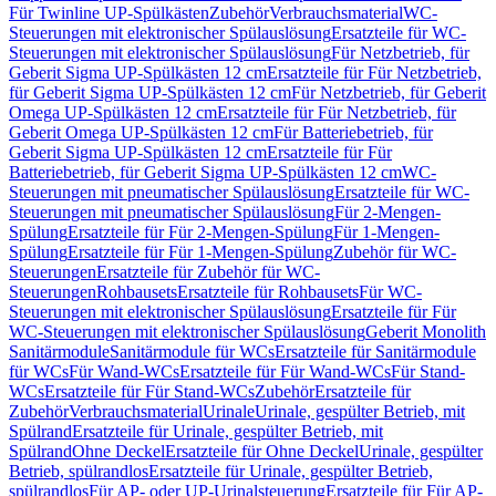
Für Twinline UP-Spülkästen
Zubehör
Verbrauchsmaterial
WC-
Steuerungen mit elektronischer Spülauslösung
Ersatzteile für WC-
Steuerungen mit elektronischer Spülauslösung
Für Netzbetrieb, für
Geberit Sigma UP-Spülkästen 12 cm
Ersatzteile für Für Netzbetrieb,
für Geberit Sigma UP-Spülkästen 12 cm
Für Netzbetrieb, für Geberit
Omega UP-Spülkästen 12 cm
Ersatzteile für Für Netzbetrieb, für
Geberit Omega UP-Spülkästen 12 cm
Für Batteriebetrieb, für
Geberit Sigma UP-Spülkästen 12 cm
Ersatzteile für Für
Batteriebetrieb, für Geberit Sigma UP-Spülkästen 12 cm
WC-
Steuerungen mit pneumatischer Spülauslösung
Ersatzteile für WC-
Steuerungen mit pneumatischer Spülauslösung
Für 2-Mengen-
Spülung
Ersatzteile für Für 2-Mengen-Spülung
Für 1-Mengen-
Spülung
Ersatzteile für Für 1-Mengen-Spülung
Zubehör für WC-
Steuerungen
Ersatzteile für Zubehör für WC-
Steuerungen
Rohbausets
Ersatzteile für Rohbausets
Für WC-
Steuerungen mit elektronischer Spülauslösung
Ersatzteile für Für
WC-Steuerungen mit elektronischer Spülauslösung
Geberit Monolith
Sanitärmodule
Sanitärmodule für WCs
Ersatzteile für Sanitärmodule
für WCs
Für Wand-WCs
Ersatzteile für Für Wand-WCs
Für Stand-
WCs
Ersatzteile für Für Stand-WCs
Zubehör
Ersatzteile für
Zubehör
Verbrauchsmaterial
Urinale
Urinale, gespülter Betrieb, mit
Spülrand
Ersatzteile für Urinale, gespülter Betrieb, mit
Spülrand
Ohne Deckel
Ersatzteile für Ohne Deckel
Urinale, gespülter
Betrieb, spülrandlos
Ersatzteile für Urinale, gespülter Betrieb,
spülrandlos
Für AP- oder UP-Urinalsteuerung
Ersatzteile für Für AP-