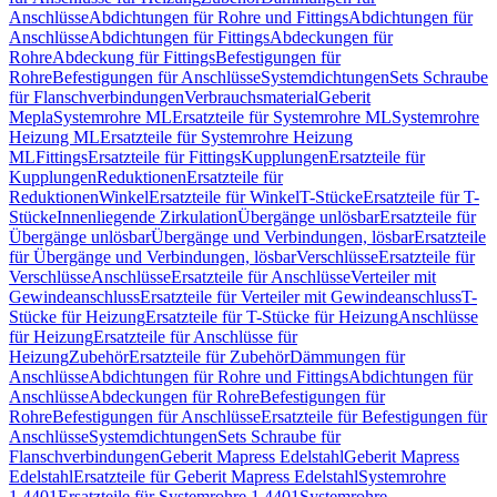
Anschlüsse
Abdichtungen für Rohre und Fittings
Abdichtungen für
Anschlüsse
Abdichtungen für Fittings
Abdeckungen für
Rohre
Abdeckung für Fittings
Befestigungen für
Rohre
Befestigungen für Anschlüsse
Systemdichtungen
Sets Schraube
für Flanschverbindungen
Verbrauchsmaterial
Geberit
Mepla
Systemrohre ML
Ersatzteile für Systemrohre ML
Systemrohre
Heizung ML
Ersatzteile für Systemrohre Heizung
ML
Fittings
Ersatzteile für Fittings
Kupplungen
Ersatzteile für
Kupplungen
Reduktionen
Ersatzteile für
Reduktionen
Winkel
Ersatzteile für Winkel
T-Stücke
Ersatzteile für T-
Stücke
Innenliegende Zirkulation
Übergänge unlösbar
Ersatzteile für
Übergänge unlösbar
Übergänge und Verbindungen, lösbar
Ersatzteile
für Übergänge und Verbindungen, lösbar
Verschlüsse
Ersatzteile für
Verschlüsse
Anschlüsse
Ersatzteile für Anschlüsse
Verteiler mit
Gewindeanschluss
Ersatzteile für Verteiler mit Gewindeanschluss
T-
Stücke für Heizung
Ersatzteile für T-Stücke für Heizung
Anschlüsse
für Heizung
Ersatzteile für Anschlüsse für
Heizung
Zubehör
Ersatzteile für Zubehör
Dämmungen für
Anschlüsse
Abdichtungen für Rohre und Fittings
Abdichtungen für
Anschlüsse
Abdeckungen für Rohre
Befestigungen für
Rohre
Befestigungen für Anschlüsse
Ersatzteile für Befestigungen für
Anschlüsse
Systemdichtungen
Sets Schraube für
Flanschverbindungen
Geberit Mapress Edelstahl
Geberit Mapress
Edelstahl
Ersatzteile für Geberit Mapress Edelstahl
Systemrohre
1.4401
Ersatzteile für Systemrohre 1.4401
Systemrohre