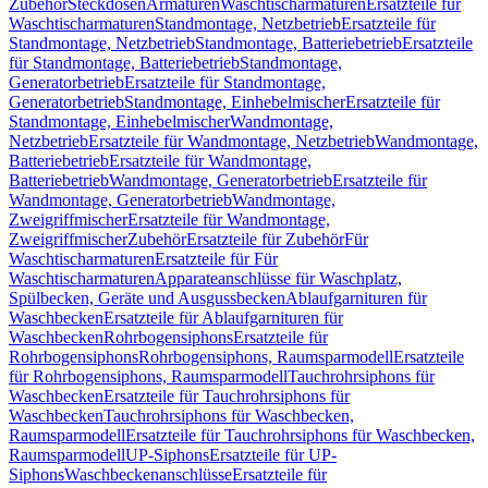
Zubehör
Steckdosen
Armaturen
Waschtischarmaturen
Ersatzteile für
Waschtischarmaturen
Standmontage, Netzbetrieb
Ersatzteile für
Standmontage, Netzbetrieb
Standmontage, Batteriebetrieb
Ersatzteile
für Standmontage, Batteriebetrieb
Standmontage,
Generatorbetrieb
Ersatzteile für Standmontage,
Generatorbetrieb
Standmontage, Einhebelmischer
Ersatzteile für
Standmontage, Einhebelmischer
Wandmontage,
Netzbetrieb
Ersatzteile für Wandmontage, Netzbetrieb
Wandmontage,
Batteriebetrieb
Ersatzteile für Wandmontage,
Batteriebetrieb
Wandmontage, Generatorbetrieb
Ersatzteile für
Wandmontage, Generatorbetrieb
Wandmontage,
Zweigriffmischer
Ersatzteile für Wandmontage,
Zweigriffmischer
Zubehör
Ersatzteile für Zubehör
Für
Waschtischarmaturen
Ersatzteile für Für
Waschtischarmaturen
Apparateanschlüsse für Waschplatz,
Spülbecken, Geräte und Ausgussbecken
Ablaufgarnituren für
Waschbecken
Ersatzteile für Ablaufgarnituren für
Waschbecken
Rohrbogensiphons
Ersatzteile für
Rohrbogensiphons
Rohrbogensiphons, Raumsparmodell
Ersatzteile
für Rohrbogensiphons, Raumsparmodell
Tauchrohrsiphons für
Waschbecken
Ersatzteile für Tauchrohrsiphons für
Waschbecken
Tauchrohrsiphons für Waschbecken,
Raumsparmodell
Ersatzteile für Tauchrohrsiphons für Waschbecken,
Raumsparmodell
UP-Siphons
Ersatzteile für UP-
Siphons
Waschbeckenanschlüsse
Ersatzteile für