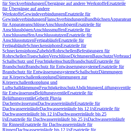
für Steckverbindungen
Übergänge auf andere Werkstoffe
Ersatzteile
für Übergänge auf andere
Werkstoffe
Gewindeverbindungen
Ersatzteile für
Gewindeverbindungen
Flanschverbindungen
Bundbüchsen
Apparatean
für Apparateanschlüsse
Anschlussbögen
Ersatzteile für
Anschlussbögen
Anschlussmuffen
Ersatzteile für
Anschlussmuffen
Anschlussstutzen
Ersatzteile für
Anschlussstutzen
Fertigabläufe
Ersatzteile für
Fertigabläufe
Schneckensiphons
Ersatzteile für
Schneckensiphons
Zubehör
Rohrschellen
Befestigungen für
Rohrschellen
Tragschalen
Verschlüsse
Dichtungen
Bauschutze
Verbrauc
Schallschutz und Feuchtigkeitsschutz
Brandschutz
Ersatzteile für
Brandschutz
Brandschutz für Entwässerungssysteme
Ersatzteile für
Brandschutz für Entwässerungssysteme
Schallschutz
Dämmungen
zur Körperschallentkopplung
Dämmungen zur
Körperschallentkopplung und
Luftschalldämmung
Feuchtigkeitsschutz
Abdichtungen
Lüftungsventile
für Entwässerung
Belüftungsventile
Ersatzteile für
Belüftungsventile
Geberit Pluvia
Dachentwässerung
Dachwassereinläufe
Ersatzteile für
Dachwassereinläufe
Dachwassereinläufe bis 12 l/s
Ersatzteile für
Dachwassereinläufe bis 12 l/s
Dachwassereinläufe bis 25
l/s
Ersatzteile für Dachwassereinläufe bis 25 l/s
Dachwassereinläufe
für Rinnen
Ersatzteile für Dachwassereinläufe für
Rinnen
Dachwassereinläufe bis 12 l/s
Ersatzteile für