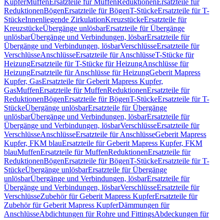
Kupfer
Muffen
Ersatzteile für Muffen
Reduktionen
Ersatzteile für
Reduktionen
Bögen
Ersatzteile für Bögen
T-Stücke
Ersatzteile für T-
Stücke
Innenliegende Zirkulation
Kreuzstücke
Ersatzteile für
Kreuzstücke
Übergänge unlösbar
Ersatzteile für Übergänge
unlösbar
Übergänge und Verbindungen, lösbar
Ersatzteile für
Übergänge und Verbindungen, lösbar
Verschlüsse
Ersatzteile für
Verschlüsse
Anschlüsse
Ersatzteile für Anschlüsse
T-Stücke für
Heizung
Ersatzteile für T-Stücke für Heizung
Anschlüsse für
Heizung
Ersatzteile für Anschlüsse für Heizung
Geberit Mapress
Kupfer, Gas
Ersatzteile für Geberit Mapress Kupfer,
Gas
Muffen
Ersatzteile für Muffen
Reduktionen
Ersatzteile für
Reduktionen
Bögen
Ersatzteile für Bögen
T-Stücke
Ersatzteile für T-
Stücke
Übergänge unlösbar
Ersatzteile für Übergänge
unlösbar
Übergänge und Verbindungen, lösbar
Ersatzteile für
Übergänge und Verbindungen, lösbar
Verschlüsse
Ersatzteile für
Verschlüsse
Anschlüsse
Ersatzteile für Anschlüsse
Geberit Mapress
Kupfer, FKM blau
Ersatzteile für Geberit Mapress Kupfer, FKM
blau
Muffen
Ersatzteile für Muffen
Reduktionen
Ersatzteile für
Reduktionen
Bögen
Ersatzteile für Bögen
T-Stücke
Ersatzteile für T-
Stücke
Übergänge unlösbar
Ersatzteile für Übergänge
unlösbar
Übergänge und Verbindungen, lösbar
Ersatzteile für
Übergänge und Verbindungen, lösbar
Verschlüsse
Ersatzteile für
Verschlüsse
Zubehör für Geberit Mapress Kupfer
Ersatzteile für
Zubehör für Geberit Mapress Kupfer
Dämmungen für
Anschlüsse
Abdichtungen für Rohre und Fittings
Abdeckungen für