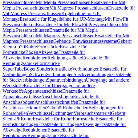
Pressanschlüssen
Mit Mepla Pressanschlüssen
Ersatzteile für Mit
Mepla Pressanschlüssen
Mit Mapress Pressanschlüssen
Ersatzteile für
Mit Mapress Pressanschlüssen
Kugelhähne für UP-
Montage
Ersatzteile für Kugelhähne für UP-Montage
Mit FlowFit
Pressanschlüssen
Ersatzteile für Mit FlowFit Pressanschlüssen
Mit
Mepla Pressanschlüssen
Ersatzteile für Mit Mepla
Pressanschlüssen
Mit Mapress Pressanschlüssen
Ersatzteile für Mit
Mapress Pressanschlüssen
Gebäude-Entwässerungssysteme
Geberit
Silent-db20
Rohre
Formstücke
Ersatzteile für
Formstücke
Bögen
Abzweige
Ersatzteile für
Abzweige
Reduktionen
Reinigungsstücke
Ersatzteile für
Reinigungsstücke
Formstücke
SuperTube
Bögen
Sonderformstücke
Verbindungen
Ersatzteile für
Verbindungen
Schweißverbindungen
Steckverbindungen
Ersatzteile
für Steckverbindungen
Spannverbindungen
Übergänge auf andere
Werkstoffe
Ersatzteile für Übergänge auf andere
Werkstoffe
Apparateanschlüsse
Ersatzteile für
Apparateanschlüsse
Anschlussbögen
Ersatzteile für
Anschlussbögen
Anschlusssteckmuffen
Ersatzteile für
Anschlusssteckmuffen
Zubehör
Rohrschellen
Befestigungen für
Rohrschellen
Verschlüsse
Dichtungen
Verbrauchsmaterial
Geberit
Silent-PP
Rohre
Ersatzteile für Rohre
Formstücke
Ersatzteile für
Formstücke
Bögen
Ersatzteile für Bögen
Abzweige
Ersatzteile für
Abzweige
Reduktionen
Ersatzteile für
Reduktionen
Reinigungsstücke
Ersatzteile für