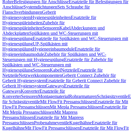
Rohre
Befestigungen für Anschlüsse
Ersatzteile für Befestigungen für
Anschlüsse
Systemdichtungen
Sets Schraube für
Flanschverbindungen
Geberit
Hygienesystem
Hygienespüleinheiten
Ersatzteile für
Hygienespüleinheiten
Zubehör für
Hygienespüleinheiten
Sensoren
Kabel
Abdeckungen und
Abdeckplatten
Spülkästen und WC-Steuerungen mit
Hygienespülung
Ersatzteile für Spülkästen und WC-Steuerungen mit
Hygienespülung
UP-Spülkästen mit
Hygienespülung
Hygieneeinbaumodule
Ersatzteile für
Hygieneeinbaumodule
Zubehör für Spülkästen und WC-
Steuerungen mit Hygienespülung
Ersatzteile für Zubehör für
Spülkästen und WC-Steuerungen mit
Hygienespülung
Sensoren
Kabel
Netzteile
Ersatzteile für
Netzteile
Netzwerkkomponenten
Geberit Connect Zubehör für
Geberit Hygienesystem
Ersatzteile für Geberit Connect Zubehör für
Geberit Hygienesystem
Gateways
Ersatzteile für
Gateways
Konverter
Ersatzteile für
Konverter
Sensoren
Montagematerial
Rohrarmaturen
Schrägsitzventile
E
für Schrägsitzventile
Mit FlowFit Pressanschlüssen
Ersatzteile für Mit
FlowFit Pressanschlüssen
Mit Mepla Pressanschlüssen
Ersatzteile für
Mit Mepla Pressanschlüssen
Mit Mapress
Pressanschlüssen
Ersatzteile für Mit Mapress
Pressanschlüssen
Probenahmeventile
Kugelhähne
Ersatzteile für
Kugelhähne
Mit FlowFit Pressanschlüssen
Ersatzteile für Mit FlowFit