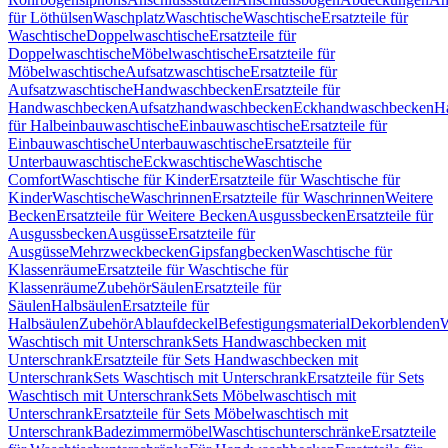
für Löthülsen
Waschplatz
Waschtische
Waschtische
Ersatzteile für
Waschtische
Doppelwaschtische
Ersatzteile für
Doppelwaschtische
Möbelwaschtische
Ersatzteile für
Möbelwaschtische
Aufsatzwaschtische
Ersatzteile für
Aufsatzwaschtische
Handwaschbecken
Ersatzteile für
Handwaschbecken
Aufsatzhandwaschbecken
Eckhandwaschbecken
H
für Halbeinbauwaschtische
Einbauwaschtische
Ersatzteile für
Einbauwaschtische
Unterbauwaschtische
Ersatzteile für
Unterbauwaschtische
Eckwaschtische
Waschtische
Comfort
Waschtische für Kinder
Ersatzteile für Waschtische für
Kinder
Waschtische
Waschrinnen
Ersatzteile für Waschrinnen
Weitere
Becken
Ersatzteile für Weitere Becken
Ausgussbecken
Ersatzteile für
Ausgussbecken
Ausgüsse
Ersatzteile für
Ausgüsse
Mehrzweckbecken
Gipsfangbecken
Waschtische für
Klassenräume
Ersatzteile für Waschtische für
Klassenräume
Zubehör
Säulen
Ersatzteile für
Säulen
Halbsäulen
Ersatzteile für
Halbsäulen
Zubehör
Ablaufdeckel
Befestigungsmaterial
Dekorblenden
W
Waschtisch mit Unterschrank
Sets Handwaschbecken mit
Unterschrank
Ersatzteile für Sets Handwaschbecken mit
Unterschrank
Sets Waschtisch mit Unterschrank
Ersatzteile für Sets
Waschtisch mit Unterschrank
Sets Möbelwaschtisch mit
Unterschrank
Ersatzteile für Sets Möbelwaschtisch mit
Unterschrank
Badezimmermöbel
Waschtischunterschränke
Ersatzteile