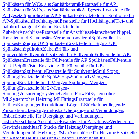
Spülkästen für WCs, aus Sanitärkeramik
Ersatzteile für AP-
Spülkästen für WCs, aus Sanitärkeramik
Aufgesetzt
Ersatzteile für
Aufgesetzt
Spülrohre für AP-Spülkästen
Ersatzteile für Spülrohre für
AP-Spülkästen
Hochhängend
Ersatzteile für Hochhängend
Tief- und
halbhochhängend
Zubehör
Ersatzteile für
Zubehör
Anschlüsse
Ersatzteile für Anschlüsse
Manschetten
Nippel,
Rosetten und Staueinsätze
Verbrauchsmaterial
Spülventile
UP-
Spülkästen
Sigma UP-Spülkästen
Ersatzteile für Sigma UP-
Spülkästen
Spülrohre
Zubehör
Füll- und
Spülventile
Füllventile
Ersatzteile für Füllventile
Füllventile für AP-
Spülkästen
Ersatzteile für Füllventile für AP-Spülkästen
Füllventile
für UP-Spülkästen
Ersatzteile für Füllventile für UP-
Spülkästen
Spülventile
Ersatzteile für Spülventile
Spül-Stopp-
Spülung
Ersatzteile für Spül-Stopp-Spülung
1-Mengen-
Spülung
Ersatzteile für 1-Mengen-Spülung
2-Mengen-
Spülung
Ersatzteile für 2-Mengen-
Spülung
Versorgungssysteme
Geberit FlowFit
Systemrohre
ML
Systemrohre Heizung ML
Fittings
Ersatzteile für
Fittings
Kupplungen
Reduktionen
Bögen
T-Stücke
Innenliegende
Zirkulation
Übergänge unlösbar
Übergänge und Verbindungen,
lösbar
Ersatzteile für Übergänge und Verbindungen,
lösbar
Verschlüsse
Anschlüsse
Ersatzteile für Anschlüsse
Verteiler mit
Gewindeanschluss
T-Stücke für Heizung
Übergänge und
Verbindungen für Heizung, lösbar
Anschlüsse für Heizung
Ersatzteile
für Anschlüsse für Heizung
Zubehör
Dämmungen für