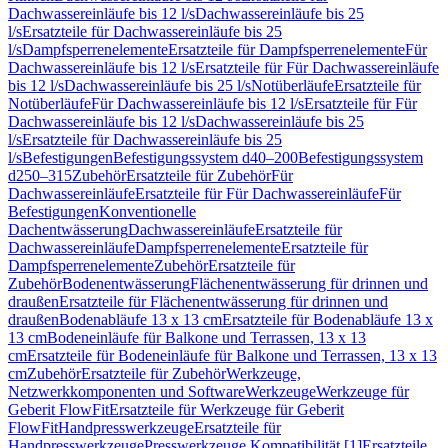
Dachwassereinläufe bis 12 l/s
Dachwassereinläufe bis 25
l/s
Ersatzteile für Dachwassereinläufe bis 25
l/s
Dampfsperrenelemente
Ersatzteile für Dampfsperrenelemente
Für
Dachwassereinläufe bis 12 l/s
Ersatzteile für Für Dachwassereinläufe
bis 12 l/s
Dachwassereinläufe bis 25 l/s
Notüberläufe
Ersatzteile für
Notüberläufe
Für Dachwassereinläufe bis 12 l/s
Ersatzteile für Für
Dachwassereinläufe bis 12 l/s
Dachwassereinläufe bis 25
l/s
Ersatzteile für Dachwassereinläufe bis 25
l/s
Befestigungen
Befestigungssystem d40–200
Befestigungssystem
d250–315
Zubehör
Ersatzteile für Zubehör
Für
Dachwassereinläufe
Ersatzteile für Für Dachwassereinläufe
Für
Befestigungen
Konventionelle
Dachentwässerung
Dachwassereinläufe
Ersatzteile für
Dachwassereinläufe
Dampfsperrenelemente
Ersatzteile für
Dampfsperrenelemente
Zubehör
Ersatzteile für
Zubehör
Bodenentwässerung
Flächenentwässerung für drinnen und
draußen
Ersatzteile für Flächenentwässerung für drinnen und
draußen
Bodenabläufe 13 x 13 cm
Ersatzteile für Bodenabläufe 13 x
13 cm
Bodeneinläufe für Balkone und Terrassen, 13 x 13
cm
Ersatzteile für Bodeneinläufe für Balkone und Terrassen, 13 x 13
cm
Zubehör
Ersatzteile für Zubehör
Werkzeuge,
Netzwerkkomponenten und Software
Werkzeuge
Werkzeuge für
Geberit FlowFit
Ersatzteile für Werkzeuge für Geberit
FlowFit
Handpresswerkzeuge
Ersatzteile für
Handpresswerkzeuge
Presswerkzeuge Kompatibilität [1]
Ersatzteile