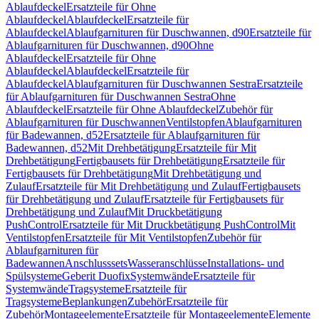
Ablaufdeckel
Ersatzteile für Ohne
Ablaufdeckel
Ablaufdeckel
Ersatzteile für
Ablaufdeckel
Ablaufgarnituren für Duschwannen, d90
Ersatzteile für
Ablaufgarnituren für Duschwannen, d90
Ohne
Ablaufdeckel
Ersatzteile für Ohne
Ablaufdeckel
Ablaufdeckel
Ersatzteile für
Ablaufdeckel
Ablaufgarnituren für Duschwannen Sestra
Ersatzteile
für Ablaufgarnituren für Duschwannen Sestra
Ohne
Ablaufdeckel
Ersatzteile für Ohne Ablaufdeckel
Zubehör für
Ablaufgarnituren für Duschwannen
Ventilstopfen
Ablaufgarnituren
für Badewannen, d52
Ersatzteile für Ablaufgarnituren für
Badewannen, d52
Mit Drehbetätigung
Ersatzteile für Mit
Drehbetätigung
Fertigbausets für Drehbetätigung
Ersatzteile für
Fertigbausets für Drehbetätigung
Mit Drehbetätigung und
Zulauf
Ersatzteile für Mit Drehbetätigung und Zulauf
Fertigbausets
für Drehbetätigung und Zulauf
Ersatzteile für Fertigbausets für
Drehbetätigung und Zulauf
Mit Druckbetätigung
PushControl
Ersatzteile für Mit Druckbetätigung PushControl
Mit
Ventilstopfen
Ersatzteile für Mit Ventilstopfen
Zubehör für
Ablaufgarnituren für
Badewannen
Anschlusssets
Wasseranschlüsse
Installations- und
Spülsysteme
Geberit Duofix
Systemwände
Ersatzteile für
Systemwände
Tragsysteme
Ersatzteile für
Tragsysteme
Beplankungen
Zubehör
Ersatzteile für
Zubehör
Montageelemente
Ersatzteile für Montageelemente
Elemente