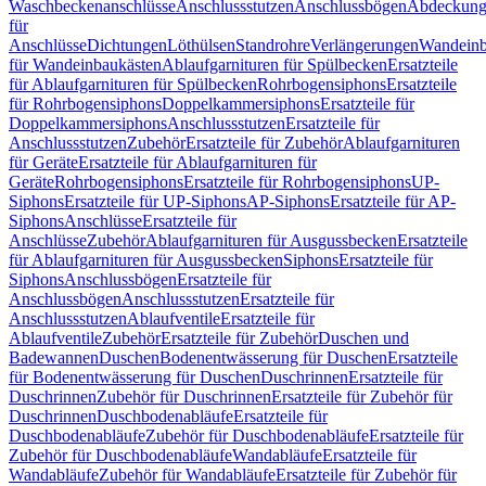
Waschbeckenanschlüsse
Anschlussstutzen
Anschlussbögen
Abdeckung
für
Anschlüsse
Dichtungen
Löthülsen
Standrohre
Verlängerungen
Wandeinb
für Wandeinbaukästen
Ablaufgarnituren für Spülbecken
Ersatzteile
für Ablaufgarnituren für Spülbecken
Rohrbogensiphons
Ersatzteile
für Rohrbogensiphons
Doppelkammersiphons
Ersatzteile für
Doppelkammersiphons
Anschlussstutzen
Ersatzteile für
Anschlussstutzen
Zubehör
Ersatzteile für Zubehör
Ablaufgarnituren
für Geräte
Ersatzteile für Ablaufgarnituren für
Geräte
Rohrbogensiphons
Ersatzteile für Rohrbogensiphons
UP-
Siphons
Ersatzteile für UP-Siphons
AP-Siphons
Ersatzteile für AP-
Siphons
Anschlüsse
Ersatzteile für
Anschlüsse
Zubehör
Ablaufgarnituren für Ausgussbecken
Ersatzteile
für Ablaufgarnituren für Ausgussbecken
Siphons
Ersatzteile für
Siphons
Anschlussbögen
Ersatzteile für
Anschlussbögen
Anschlussstutzen
Ersatzteile für
Anschlussstutzen
Ablaufventile
Ersatzteile für
Ablaufventile
Zubehör
Ersatzteile für Zubehör
Duschen und
Badewannen
Duschen
Bodenentwässerung für Duschen
Ersatzteile
für Bodenentwässerung für Duschen
Duschrinnen
Ersatzteile für
Duschrinnen
Zubehör für Duschrinnen
Ersatzteile für Zubehör für
Duschrinnen
Duschbodenabläufe
Ersatzteile für
Duschbodenabläufe
Zubehör für Duschbodenabläufe
Ersatzteile für
Zubehör für Duschbodenabläufe
Wandabläufe
Ersatzteile für
Wandabläufe
Zubehör für Wandabläufe
Ersatzteile für Zubehör für