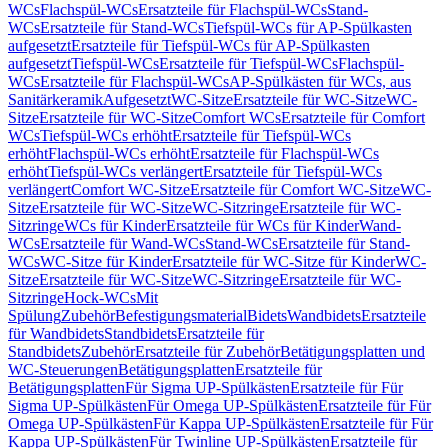
WCs
Flachspül-WCs
Ersatzteile für Flachspül-WCs
Stand-
WCs
Ersatzteile für Stand-WCs
Tiefspül-WCs für AP-Spülkasten
aufgesetzt
Ersatzteile für Tiefspül-WCs für AP-Spülkasten
aufgesetzt
Tiefspül-WCs
Ersatzteile für Tiefspül-WCs
Flachspül-
WCs
Ersatzteile für Flachspül-WCs
AP-Spülkästen für WCs, aus
Sanitärkeramik
Aufgesetzt
WC-Sitze
Ersatzteile für WC-Sitze
WC-
Sitze
Ersatzteile für WC-Sitze
Comfort WCs
Ersatzteile für Comfort
WCs
Tiefspül-WCs erhöht
Ersatzteile für Tiefspül-WCs
erhöht
Flachspül-WCs erhöht
Ersatzteile für Flachspül-WCs
erhöht
Tiefspül-WCs verlängert
Ersatzteile für Tiefspül-WCs
verlängert
Comfort WC-Sitze
Ersatzteile für Comfort WC-Sitze
WC-
Sitze
Ersatzteile für WC-Sitze
WC-Sitzringe
Ersatzteile für WC-
Sitzringe
WCs für Kinder
Ersatzteile für WCs für Kinder
Wand-
WCs
Ersatzteile für Wand-WCs
Stand-WCs
Ersatzteile für Stand-
WCs
WC-Sitze für Kinder
Ersatzteile für WC-Sitze für Kinder
WC-
Sitze
Ersatzteile für WC-Sitze
WC-Sitzringe
Ersatzteile für WC-
Sitzringe
Hock-WCs
Mit
Spülung
Zubehör
Befestigungsmaterial
Bidets
Wandbidets
Ersatzteile
für Wandbidets
Standbidets
Ersatzteile für
Standbidets
Zubehör
Ersatzteile für Zubehör
Betätigungsplatten und
WC-Steuerungen
Betätigungsplatten
Ersatzteile für
Betätigungsplatten
Für Sigma UP-Spülkästen
Ersatzteile für Für
Sigma UP-Spülkästen
Für Omega UP-Spülkästen
Ersatzteile für Für
Omega UP-Spülkästen
Für Kappa UP-Spülkästen
Ersatzteile für Für
Kappa UP-Spülkästen
Für Twinline UP-Spülkästen
Ersatzteile für