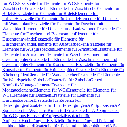
für WCs
Ersatzteile für Elemente für WCs
Elemente für
Waschtische
Ersatzteile für Elemente für Waschtische
Elemente für
Bidets
Ersatzteile für Elemente für Bidets
Elemente für
Urinale
Ersatzteile für Elemente für Urinale
Elemente für Duschen
mit Wandablauf
Ersatzteile für Elemente für Duschen mit
Wandablauf
Elemente für Duschen und Badewannen
Ersatzteile für
Elemente für Duschen und Badewannen
Elemente für
Duschtrennwände
Ersatzteile für Elemente für
Duschtrennwände
Elemente für Ausgussbecken
Ersatzteile für
Elemente für Ausgussbecken
Elemente für Armaturen
Ersatzteile für
Elemente für Armaturen
Elemente für Waschmaschinen und
Geschirrspüler
Ersatzteile für Elemente für Waschmaschinen und
Geschirrspüler
Elemente für Konsollasten
Ersatzteile für Elemente für
Konsollasten
Elemente für Küchenspülen
Ersatzteile für Elemente für
Küchenspülen
Elemente für Wandspeicher
Ersatzteile für Elemente
für Wandspeicher
Zubehör
Ersatzteile für Zubehör
Geberit
Kombifix
Montageelemente
Ersatzteile für
Montageelemente
Elemente für WCs
Ersatzteile für Elemente für
WCs
Elemente für Duschen
Ersatzteile für Elemente für
Duschen
Zubehör
Ersatzteile für Zubehör
Für
Befestigungen
Ersatzteile für Für Befestigungen
AP-Spülkästen
AP-
Spülkästen für WCs, aus Kunststoff
Ersatzteile für AP-Spülkästen
für WCs, aus Kunststoff
Aufgesetzt
Ersatzteile für
Aufgesetzt
Hochhängend
Ersatzteile für Hochhängend
Tief- und
halbhochhängend
Ersatzteile für Tief- und halbhochhängend
AP-