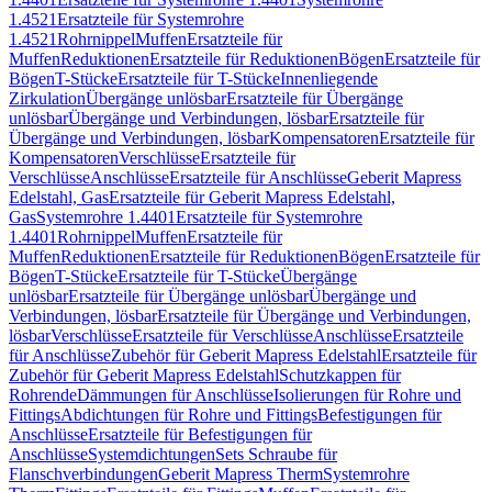
1.4521
Ersatzteile für Systemrohre
1.4521
Rohrnippel
Muffen
Ersatzteile für
Muffen
Reduktionen
Ersatzteile für Reduktionen
Bögen
Ersatzteile für
Bögen
T-Stücke
Ersatzteile für T-Stücke
Innenliegende
Zirkulation
Übergänge unlösbar
Ersatzteile für Übergänge
unlösbar
Übergänge und Verbindungen, lösbar
Ersatzteile für
Übergänge und Verbindungen, lösbar
Kompensatoren
Ersatzteile für
Kompensatoren
Verschlüsse
Ersatzteile für
Verschlüsse
Anschlüsse
Ersatzteile für Anschlüsse
Geberit Mapress
Edelstahl, Gas
Ersatzteile für Geberit Mapress Edelstahl,
Gas
Systemrohre 1.4401
Ersatzteile für Systemrohre
1.4401
Rohrnippel
Muffen
Ersatzteile für
Muffen
Reduktionen
Ersatzteile für Reduktionen
Bögen
Ersatzteile für
Bögen
T-Stücke
Ersatzteile für T-Stücke
Übergänge
unlösbar
Ersatzteile für Übergänge unlösbar
Übergänge und
Verbindungen, lösbar
Ersatzteile für Übergänge und Verbindungen,
lösbar
Verschlüsse
Ersatzteile für Verschlüsse
Anschlüsse
Ersatzteile
für Anschlüsse
Zubehör für Geberit Mapress Edelstahl
Ersatzteile für
Zubehör für Geberit Mapress Edelstahl
Schutzkappen für
Rohrende
Dämmungen für Anschlüsse
Isolierungen für Rohre und
Fittings
Abdichtungen für Rohre und Fittings
Befestigungen für
Anschlüsse
Ersatzteile für Befestigungen für
Anschlüsse
Systemdichtungen
Sets Schraube für
Flanschverbindungen
Geberit Mapress Therm
Systemrohre