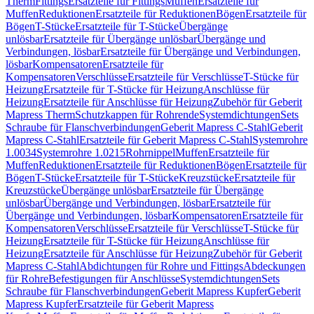
Therm
Fittings
Ersatzteile für Fittings
Muffen
Ersatzteile für
Muffen
Reduktionen
Ersatzteile für Reduktionen
Bögen
Ersatzteile für
Bögen
T-Stücke
Ersatzteile für T-Stücke
Übergänge
unlösbar
Ersatzteile für Übergänge unlösbar
Übergänge und
Verbindungen, lösbar
Ersatzteile für Übergänge und Verbindungen,
lösbar
Kompensatoren
Ersatzteile für
Kompensatoren
Verschlüsse
Ersatzteile für Verschlüsse
T-Stücke für
Heizung
Ersatzteile für T-Stücke für Heizung
Anschlüsse für
Heizung
Ersatzteile für Anschlüsse für Heizung
Zubehör für Geberit
Mapress Therm
Schutzkappen für Rohrende
Systemdichtungen
Sets
Schraube für Flanschverbindungen
Geberit Mapress C-Stahl
Geberit
Mapress C-Stahl
Ersatzteile für Geberit Mapress C-Stahl
Systemrohre
1.0034
Systemrohre 1.0215
Rohrnippel
Muffen
Ersatzteile für
Muffen
Reduktionen
Ersatzteile für Reduktionen
Bögen
Ersatzteile für
Bögen
T-Stücke
Ersatzteile für T-Stücke
Kreuzstücke
Ersatzteile für
Kreuzstücke
Übergänge unlösbar
Ersatzteile für Übergänge
unlösbar
Übergänge und Verbindungen, lösbar
Ersatzteile für
Übergänge und Verbindungen, lösbar
Kompensatoren
Ersatzteile für
Kompensatoren
Verschlüsse
Ersatzteile für Verschlüsse
T-Stücke für
Heizung
Ersatzteile für T-Stücke für Heizung
Anschlüsse für
Heizung
Ersatzteile für Anschlüsse für Heizung
Zubehör für Geberit
Mapress C-Stahl
Abdichtungen für Rohre und Fittings
Abdeckungen
für Rohre
Befestigungen für Anschlüsse
Systemdichtungen
Sets
Schraube für Flanschverbindungen
Geberit Mapress Kupfer
Geberit
Mapress Kupfer
Ersatzteile für Geberit Mapress