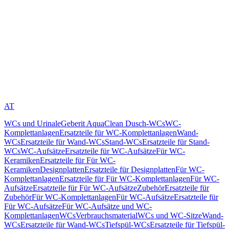
AT
WCs und Urinale
Geberit AquaClean Dusch-WCs
WC-
Komplettanlagen
Ersatzteile für WC-Komplettanlagen
Wand-
WCs
Ersatzteile für Wand-WCs
Stand-WCs
Ersatzteile für Stand-
WCs
WC-Aufsätze
Ersatzteile für WC-Aufsätze
Für WC-
Keramiken
Ersatzteile für Für WC-
Keramiken
Designplatten
Ersatzteile für Designplatten
Für WC-
Komplettanlagen
Ersatzteile für Für WC-Komplettanlagen
Für WC-
Aufsätze
Ersatzteile für Für WC-Aufsätze
Zubehör
Ersatzteile für
Zubehör
Für WC-Komplettanlagen
Für WC-Aufsätze
Ersatzteile für
Für WC-Aufsätze
Für WC-Aufsätze und WC-
Komplettanlagen
WCs
Verbrauchsmaterial
WCs und WC-Sitze
Wand-
WCs
Ersatzteile für Wand-WCs
Tiefspül-WCs
Ersatzteile für Tiefspül-