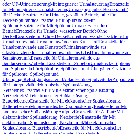
oder UP-Urinalsteuerung
Mit integrierter Urinalsteuerung
Ersatzteile
für Mit integrierter Urinalsteuerung
Urinale, gespülter Betrieb, mit /
für Deckel
Ersatzteile für Urinale, gespülter Betrieb, mit / für
Deckel
Spülrandlos
Ersatzteile für Spülrandlos
Mit
Spülrand
Ersatzteile für Mit Spülrand
Urinale, wasserloser
Betrieb
Ersatzteile für Urinale, wasserloser Betrieb
Ohne
Deckel
Ersatzteile für Ohne Deckel
Urinaltrennwände
Ersatzteile für
Urinaltrennwände
Urinaltrennwände aus Kunststoff
Ersatzteile für
Urinaltrennwände aus Kunststoff
Urinaltrennwände aus
Glas
Ersatzteile für Urinaltrennwände aus Glas
Urinaltrennwände aus
Sanitärkeramik
Ersatzteile für Urinaltrennwände aus
Sanitärkeramik
Zubehör
Ersatzteile für Zubehör
Urinaldeckel
Siphons
und Siphonzubehör
Spülrohre, Spülbögen und Übergänge
Ersatzteile
für Spülrohre, Spülbögen und
Übergänge
Befestigungsmaterial
Ablaufventile
Spülverteiler
Apparatean
für Unterputz
Mit elektronischer Spülauslösung,
Netzbetrieb
Ersatzteile für Mit elektronischer Spülauslösung,
Netzbetrieb
Mit elektronischer Spülauslösung,
Batteriebetrieb
Ersatzteile für Mit elektronischer Spülauslösung,
Batteriebetrieb
Mit pneumatischer Spülauslösung
Ersatzteile für Mit
pneumatischer Spülauslösung
Aufputz
Ersatzteile für Aufputz
Mit
elektronischer Spülauslösung, Netzbetrieb
Ersatzteile für Mit
elektronischer Spülauslösung, Netzbetrieb
Mit elektronischer
Spülauslösung, Batteriebetrieb
Ersatzteile für Mit elektronischer
Spülauslösung, Batteriebetrieb
Zubehör
Ersatzteile für