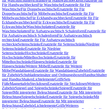
für Waschtischunterschränke
Für Handwaschbecken
Ersatzteile für
Für Handwaschbecken
Für Waschtische
Ersatzteile für Für
Waschtische
Für Doppelwaschtische
Ersatzteile für Für
Doppelwaschtische
Für Möbelwaschtische
Ersatzteile für Für
Möbelwaschtische
Für Eckhandwaschbecken
Ersatzteile für Für
Eckhandwaschbecken
Für Eckwaschtische
Ersatzteile für Für
Eckwaschtische
Waschtischplatten
Ersatzteile für
Waschtischplatten
Für Aufsatzwaschtisch Schalenform
Ersatzteile für
Für Aufsatzwaschtisch Schalenform
Für Aufsatzwaschtisch
rechteckig
Ersatzteile für Für Aufsatzwaschtisch
rechteckig
Seitenschränke
Ersatzteile für Seitenschränke
Niedrige
Seitenschränke
Ersatzteile für Niedrige
Seitenschränke
Hochschränke
Ersatzteile für
Hochschränke
Mittelhochschränke
Ersatzteile für
Mittelhochschränke
Hängeschränke
Ersatzteile für
Hängeschränke
Weitere Möbel
Ersatzteile für Weitere
Möbel
Wandablagen
Ersatzteile für Wandablagen
Zubehör
Ersatzteile
für Zubehör
Schubladeneinsätze und Ordnungsboxen
Handtuchhalter
und Handtuchhaken
Lichtelemente
Griffe
Sets
Füße
Magnettafeln
Steckdosen
Ersatzteile für Steckdosen
Weiteres
Zubehör
Spiegel und Spiegelschränke
Spiegel
Ersatzteile für
Spiegel
Mit integrierter Beleuchtung
Ersatzteile für Mit integrierter
Beleuchtung
Spiegelschränke
Ersatzteile für Spiegelschränke
Mit
integrierter Beleuchtung
Ersatzteile für Mit integrierter
Beleuchtung
Zubehör
Lichtelemente
Griffe
Weiteres