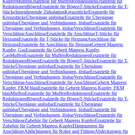
Kupfer
Muffen
Ersatzteile für Muffen
Reduktionen
Ersatzteile für
Reduktionen
Bögen
Ersatzteile für Bögen
T-Stücke
Ersatzteile für T-
Stücke
Innenliegende Zirkulation
Kreuzstücke
Ersatzteile für
Kreuzstücke
Übergänge unlösbar
Ersatzteile für Übergänge
unlösbar
Übergänge und Verbindungen, lösbar
Ersatzteile für
Übergänge und Verbindungen, lösbar
Verschlüsse
Ersatzteile für
Verschlüsse
Anschlüsse
Ersatzteile für Anschlüsse
T-Stücke für
Heizung
Ersatzteile für T-Stücke für Heizung
Anschlüsse für
Heizung
Ersatzteile für Anschlüsse für Heizung
Geberit Mapress
Kupfer, Gas
Ersatzteile für Geberit Mapress Kupfer,
Gas
Muffen
Ersatzteile für Muffen
Reduktionen
Ersatzteile für
Reduktionen
Bögen
Ersatzteile für Bögen
T-Stücke
Ersatzteile für T-
Stücke
Übergänge unlösbar
Ersatzteile für Übergänge
unlösbar
Übergänge und Verbindungen, lösbar
Ersatzteile für
Übergänge und Verbindungen, lösbar
Verschlüsse
Ersatzteile für
Verschlüsse
Anschlüsse
Ersatzteile für Anschlüsse
Geberit Mapress
Kupfer, FKM blau
Ersatzteile für Geberit Mapress Kupfer, FKM
blau
Muffen
Ersatzteile für Muffen
Reduktionen
Ersatzteile für
Reduktionen
Bögen
Ersatzteile für Bögen
T-Stücke
Ersatzteile für T-
Stücke
Übergänge unlösbar
Ersatzteile für Übergänge
unlösbar
Übergänge und Verbindungen, lösbar
Ersatzteile für
Übergänge und Verbindungen, lösbar
Verschlüsse
Ersatzteile für
Verschlüsse
Zubehör für Geberit Mapress Kupfer
Ersatzteile für
Zubehör für Geberit Mapress Kupfer
Dämmungen für
Anschlüsse
Abdichtungen für Rohre und Fittings
Abdeckungen für