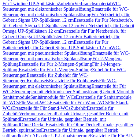
Für Twinline UP-Spülkästen
Zubehör
Verbrauchsmaterial
WC-
Steuerungen mit elektronischer Spülauslösung
Ersatzteile für WC-
Steuerungen mit elektronischer Spülauslösung
Für Netzbetrieb, für
Geberit Sigma UP-Spülkästen 12 cm
Ersatzteile für Für Netzbetrieb,
für Geberit Sigma UP-Spülkästen 12 cm
Für Netzbetrieb, für Geberit
Omega UP-Spülkästen 12 cm
Ersatzteile für Für Netzbetrieb, für
Geberit Omega UP-Spülkästen 12 cm
Für Batteriebetrieb, für
Geberit Sigma UP-Spülkästen 12 cm
Ersatzteile für Für
Batteriebetrieb, für Geberit Sigma UP-Spülkästen 12 cm
WC-
Steuerungen mit pneumatischer Spülauslösung
Ersatzteile für WC-
Steuerungen mit pneumatischer Spülauslösung
Für 2-Mengen-
Spülung
Ersatzteile für Für 2-Mengen-Spülung
Für 1-Mengen-
Spülung
Ersatzteile für Für 1-Mengen-Spülung
Zubehör für WC-
Steuerungen
Ersatzteile für Zubehör für WC-
Steuerungen
Rohbausets
Ersatzteile für Rohbausets
Für WC-
Steuerungen mit elektronischer Spülauslösung
Ersatzteile für Für
WC-Steuerungen mit elektronischer Spülauslösung
Geberit Monolith
Sanitärmodule
Sanitärmodule für WCs
Ersatzteile für Sanitärmodule
für WCs
Für Wand-WCs
Ersatzteile für Für Wand-WCs
Für Stand-
WCs
Ersatzteile für Für Stand-WCs
Zubehör
Ersatzteile für
Zubehör
Verbrauchsmaterial
Urinale
Urinale, gespülter Betrieb, mit
Spülrand
Ersatzteile für Urinale, gespülter Betrieb, mit
Spülrand
Ohne Deckel
Ersatzteile für Ohne Deckel
Urinale, gespülter
Betrieb, spülrandlos
Ersatzteile für Urinale, gespülter Betrieb,
spülrandlos
Für AP- oder UP-Urinalsteuerung
Ersatzteile für Für AP-