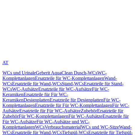
AT
WCs und Urinale
Geberit AquaClean Dusch-WCs
WC-
Komplettanlagen
Ersatzteile für WC-Komplettanlagen
Wand-
WCs
Ersatzteile für Wand-WCs
Stand-WCs
Ersatzteile für Stand-
WCs
WC-Aufsätze
Ersatzteile für WC-Aufsätze
Für WC-
Keramiken
Ersatzteile für Für WC-
Keramiken
Designplatten
Ersatzteile für Designplatten
Für WC-
Komplettanlagen
Ersatzteile für Für WC-Komplettanlagen
Für WC-
Aufsätze
Ersatzteile für Für WC-Aufsätze
Zubehör
Ersatzteile für
Zubehör
Für WC-Komplettanlagen
Für WC-Aufsätze
Ersatzteile für
Für WC-Aufsätze
Für WC-Aufsätze und WC-
Komplettanlagen
WCs
Verbrauchsmaterial
WCs und WC-Sitze
Wand-
WCs
Ersatzteile für Wand-WCs
Tiefspül-WCs
Ersatzteile für Tiefspül-