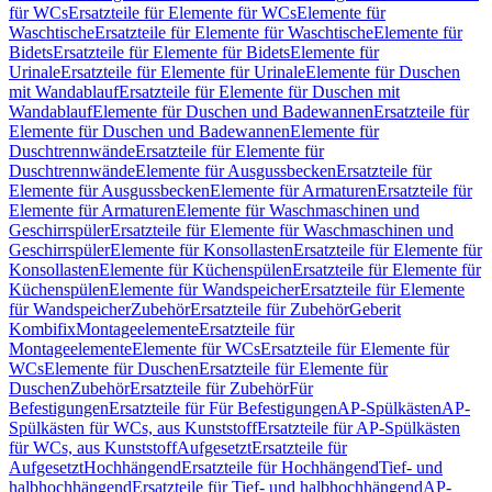
für WCs
Ersatzteile für Elemente für WCs
Elemente für
Waschtische
Ersatzteile für Elemente für Waschtische
Elemente für
Bidets
Ersatzteile für Elemente für Bidets
Elemente für
Urinale
Ersatzteile für Elemente für Urinale
Elemente für Duschen
mit Wandablauf
Ersatzteile für Elemente für Duschen mit
Wandablauf
Elemente für Duschen und Badewannen
Ersatzteile für
Elemente für Duschen und Badewannen
Elemente für
Duschtrennwände
Ersatzteile für Elemente für
Duschtrennwände
Elemente für Ausgussbecken
Ersatzteile für
Elemente für Ausgussbecken
Elemente für Armaturen
Ersatzteile für
Elemente für Armaturen
Elemente für Waschmaschinen und
Geschirrspüler
Ersatzteile für Elemente für Waschmaschinen und
Geschirrspüler
Elemente für Konsollasten
Ersatzteile für Elemente für
Konsollasten
Elemente für Küchenspülen
Ersatzteile für Elemente für
Küchenspülen
Elemente für Wandspeicher
Ersatzteile für Elemente
für Wandspeicher
Zubehör
Ersatzteile für Zubehör
Geberit
Kombifix
Montageelemente
Ersatzteile für
Montageelemente
Elemente für WCs
Ersatzteile für Elemente für
WCs
Elemente für Duschen
Ersatzteile für Elemente für
Duschen
Zubehör
Ersatzteile für Zubehör
Für
Befestigungen
Ersatzteile für Für Befestigungen
AP-Spülkästen
AP-
Spülkästen für WCs, aus Kunststoff
Ersatzteile für AP-Spülkästen
für WCs, aus Kunststoff
Aufgesetzt
Ersatzteile für
Aufgesetzt
Hochhängend
Ersatzteile für Hochhängend
Tief- und
halbhochhängend
Ersatzteile für Tief- und halbhochhängend
AP-