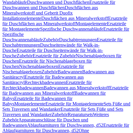
Wandabläufe
Duschwannen und Duschflächen
Ersatzteile für
Duschwannen und Duschflächen
Duschflächen aus
Mineralwerkstoff und Geberit Duofix
Installationselemente
Duschflächen aus Mineralwerkstoff
Ersatzteile
für Duschflächen aus Mineralwerkstoff
Montagelemente
Ersatzteile
für Montagelemente
Spezifische Duschwannenabläufe
Ersatzteile für
Spezifische
Duschwannenabläufe
Zubehör
Duschabtrennungen
Ersatzteile für
Duschabtrennungen
Duschseitenwände für Walk-in-
Dusche
Ersatzteile für Duschseitenwände für Walk-in-
Dusche
Zubehör
Ersatzteile für Zubehör
Nischenablageboxen für
Duschen
Ersatzteile für Nischenablageboxen für
Duschen
Nischenablageboxen
Ersatzteile für
Nischenablageboxen
Zubehör
Badewannen
Badewannen aus
Sanitäracryl
Ersatzteile für Badewannen aus
Sanitäracryl
Rechteckbadewannen
Ersatzteile für
Rechteckbadewannen
Badewannen aus Mineralwerkstoff
Ersatzteile
für Badewannen aus Mineralwerkstoff
Badewannen für
Babys
Ersatzteile für Badewannen für
Babys
Montagelemente
Ersatzteile für Montagelemente
Sets Füße und
Sets Traversen und Wandanker
Ersatzteile für Sets Füße und Sets
Traversen und Wandanker
Zubehör
Reparatursets
Weiteres
Zubehör
Apparateanschlüsse für Duschen und
Badewannen
Ablaufgarnituren für Duschwannen, d52
Ersatzteile für
Ablaufgarnituren für Duschwannen, d52
Ohne