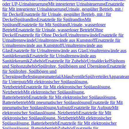
oder UP-Urinalsteuerung
Mit integrierter Urinalsteuerung
Ersatzteile
für Mit integrierter Urinalsteuerung
Urinale, gespülter Betrieb, mit /
für Deckel
Ersatzteile für Urinale, gespülter Betrieb, mit / für
Deckel
Spülrandlos
Ersatzteile für Spülrandlos
Mit
Spülrand
Ersatzteile für Mit Spülrand
Urinale, wasserloser
Betrieb
Ersatzteile für Urinale, wasserloser Betrieb
Ohne
Deckel
Ersatzteile für Ohne Deckel
Urinaltrennwände
Ersatzteile für
Urinaltrennwände
Urinaltrennwände aus Kunststoff
Ersatzteile für
Urinaltrennwände aus Kunststoff
Urinaltrennwände aus
Glas
Ersatzteile für Urinaltrennwände aus Glas
Urinaltrennwände aus
Sanitärkeramik
Ersatzteile für Urinaltrennwände aus
Sanitärkeramik
Zubehör
Ersatzteile für Zubehör
Urinaldeckel
Siphons
und Siphonzubehör
Spülrohre, Spülbögen und Übergänge
Ersatzteile
für Spülrohre, Spülbögen und
Übergänge
Befestigungsmaterial
Ablaufventile
Spülverteiler
Apparatean
für Unterputz
Mit elektronischer Spülauslösung,
Netzbetrieb
Ersatzteile für Mit elektronischer Spülauslösung,
Netzbetrieb
Mit elektronischer Spülauslösung,
Batteriebetrieb
Ersatzteile für Mit elektronischer Spülauslösung,
Batteriebetrieb
Mit pneumatischer Spülauslösung
Ersatzteile für Mit
pneumatischer Spülauslösung
Aufputz
Ersatzteile für Aufputz
Mit
elektronischer Spülauslösung, Netzbetrieb
Ersatzteile für Mit
elektronischer Spülauslösung, Netzbetrieb
Mit elektronischer
Spülauslösung, Batteriebetrieb
Ersatzteile für Mit elektronischer
Spülauslösung, Batteriebetrieb
Zubehör
Ersatzteile für