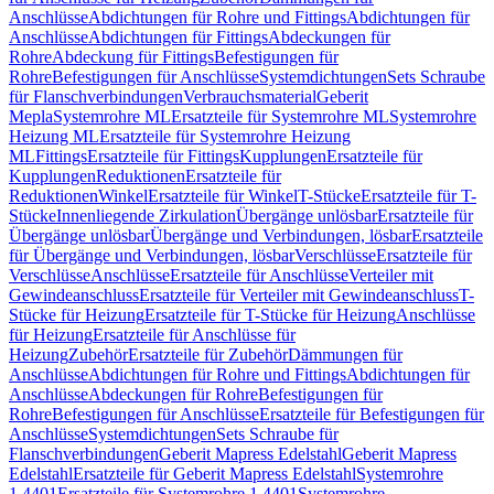
Anschlüsse
Abdichtungen für Rohre und Fittings
Abdichtungen für
Anschlüsse
Abdichtungen für Fittings
Abdeckungen für
Rohre
Abdeckung für Fittings
Befestigungen für
Rohre
Befestigungen für Anschlüsse
Systemdichtungen
Sets Schraube
für Flanschverbindungen
Verbrauchsmaterial
Geberit
Mepla
Systemrohre ML
Ersatzteile für Systemrohre ML
Systemrohre
Heizung ML
Ersatzteile für Systemrohre Heizung
ML
Fittings
Ersatzteile für Fittings
Kupplungen
Ersatzteile für
Kupplungen
Reduktionen
Ersatzteile für
Reduktionen
Winkel
Ersatzteile für Winkel
T-Stücke
Ersatzteile für T-
Stücke
Innenliegende Zirkulation
Übergänge unlösbar
Ersatzteile für
Übergänge unlösbar
Übergänge und Verbindungen, lösbar
Ersatzteile
für Übergänge und Verbindungen, lösbar
Verschlüsse
Ersatzteile für
Verschlüsse
Anschlüsse
Ersatzteile für Anschlüsse
Verteiler mit
Gewindeanschluss
Ersatzteile für Verteiler mit Gewindeanschluss
T-
Stücke für Heizung
Ersatzteile für T-Stücke für Heizung
Anschlüsse
für Heizung
Ersatzteile für Anschlüsse für
Heizung
Zubehör
Ersatzteile für Zubehör
Dämmungen für
Anschlüsse
Abdichtungen für Rohre und Fittings
Abdichtungen für
Anschlüsse
Abdeckungen für Rohre
Befestigungen für
Rohre
Befestigungen für Anschlüsse
Ersatzteile für Befestigungen für
Anschlüsse
Systemdichtungen
Sets Schraube für
Flanschverbindungen
Geberit Mapress Edelstahl
Geberit Mapress
Edelstahl
Ersatzteile für Geberit Mapress Edelstahl
Systemrohre
1.4401
Ersatzteile für Systemrohre 1.4401
Systemrohre