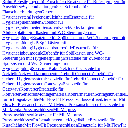
Rohre
Befestigungen für Anschlüsse
Ersatzteile für Befestigungen für
Anschlüsse
Systemdichtungen
Sets Schraube für
Flanschverbindungen
Geberit
Hygienesystem
Hygienespüleinheiten
Ersatzteile für
Hygienespüleinheiten
Zubehör für
Hygienespüleinheiten
Sensoren
Kabel
Abdeckungen und
Abdeckplatten
Spülkästen und WC-Steuerungen mit
Hygienespülung
Ersatzteile für Spülkästen und WC-Steuerungen mit
Hygienespülung
UP-Spülkästen mit
Hygienespülung
Hygieneeinbaumodule
Ersatzteile für
Hygieneeinbaumodule
Zubehör für Spülkästen und WC-
Steuerungen mit Hygienespülung
Ersatzteile für Zubehör für
Spülkästen und WC-Steuerungen mit
Hygienespülung
Sensoren
Kabel
Netzteile
Ersatzteile für
Netzteile
Netzwerkkomponenten
Geberit Connect Zubehör für
Geberit Hygienesystem
Ersatzteile für Geberit Connect Zubehör für
Geberit Hygienesystem
Gateways
Ersatzteile für
Gateways
Konverter
Ersatzteile für
Konverter
Sensoren
Montagematerial
Rohrarmaturen
Schrägsitzventile
E
für Schrägsitzventile
Mit FlowFit Pressanschlüssen
Ersatzteile für Mit
FlowFit Pressanschlüssen
Mit Mepla Pressanschlüssen
Ersatzteile für
Mit Mepla Pressanschlüssen
Mit Mapress
Pressanschlüssen
Ersatzteile für Mit Mapress
Pressanschlüssen
Probenahmeventile
Kugelhähne
Ersatzteile für
Kugelhähne
Mit FlowFit Pressanschlüssen
Ersatzteile für Mit FlowFit