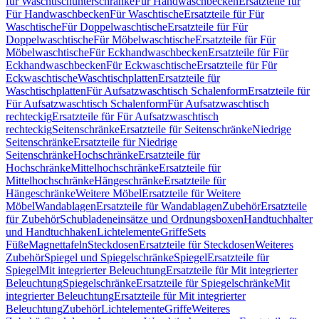
für Waschtischunterschränke
Für Handwaschbecken
Ersatzteile für
Für Handwaschbecken
Für Waschtische
Ersatzteile für Für
Waschtische
Für Doppelwaschtische
Ersatzteile für Für
Doppelwaschtische
Für Möbelwaschtische
Ersatzteile für Für
Möbelwaschtische
Für Eckhandwaschbecken
Ersatzteile für Für
Eckhandwaschbecken
Für Eckwaschtische
Ersatzteile für Für
Eckwaschtische
Waschtischplatten
Ersatzteile für
Waschtischplatten
Für Aufsatzwaschtisch Schalenform
Ersatzteile für
Für Aufsatzwaschtisch Schalenform
Für Aufsatzwaschtisch
rechteckig
Ersatzteile für Für Aufsatzwaschtisch
rechteckig
Seitenschränke
Ersatzteile für Seitenschränke
Niedrige
Seitenschränke
Ersatzteile für Niedrige
Seitenschränke
Hochschränke
Ersatzteile für
Hochschränke
Mittelhochschränke
Ersatzteile für
Mittelhochschränke
Hängeschränke
Ersatzteile für
Hängeschränke
Weitere Möbel
Ersatzteile für Weitere
Möbel
Wandablagen
Ersatzteile für Wandablagen
Zubehör
Ersatzteile
für Zubehör
Schubladeneinsätze und Ordnungsboxen
Handtuchhalter
und Handtuchhaken
Lichtelemente
Griffe
Sets
Füße
Magnettafeln
Steckdosen
Ersatzteile für Steckdosen
Weiteres
Zubehör
Spiegel und Spiegelschränke
Spiegel
Ersatzteile für
Spiegel
Mit integrierter Beleuchtung
Ersatzteile für Mit integrierter
Beleuchtung
Spiegelschränke
Ersatzteile für Spiegelschränke
Mit
integrierter Beleuchtung
Ersatzteile für Mit integrierter
Beleuchtung
Zubehör
Lichtelemente
Griffe
Weiteres