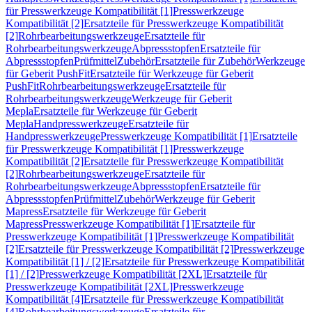
für Presswerkzeuge Kompatibilität [1]
Presswerkzeuge
Kompatibilität [2]
Ersatzteile für Presswerkzeuge Kompatibilität
[2]
Rohrbearbeitungswerkzeuge
Ersatzteile für
Rohrbearbeitungswerkzeuge
Abpressstopfen
Ersatzteile für
Abpressstopfen
Prüfmittel
Zubehör
Ersatzteile für Zubehör
Werkzeuge
für Geberit PushFit
Ersatzteile für Werkzeuge für Geberit
PushFit
Rohrbearbeitungswerkzeuge
Ersatzteile für
Rohrbearbeitungswerkzeuge
Werkzeuge für Geberit
Mepla
Ersatzteile für Werkzeuge für Geberit
Mepla
Handpresswerkzeuge
Ersatzteile für
Handpresswerkzeuge
Presswerkzeuge Kompatibilität [1]
Ersatzteile
für Presswerkzeuge Kompatibilität [1]
Presswerkzeuge
Kompatibilität [2]
Ersatzteile für Presswerkzeuge Kompatibilität
[2]
Rohrbearbeitungswerkzeuge
Ersatzteile für
Rohrbearbeitungswerkzeuge
Abpressstopfen
Ersatzteile für
Abpressstopfen
Prüfmittel
Zubehör
Werkzeuge für Geberit
Mapress
Ersatzteile für Werkzeuge für Geberit
Mapress
Presswerkzeuge Kompatibilität [1]
Ersatzteile für
Presswerkzeuge Kompatibilität [1]
Presswerkzeuge Kompatibilität
[2]
Ersatzteile für Presswerkzeuge Kompatibilität [2]
Presswerkzeuge
Kompatibilität [1] / [2]
Ersatzteile für Presswerkzeuge Kompatibilität
[1] / [2]
Presswerkzeuge Kompatibilität [2XL]
Ersatzteile für
Presswerkzeuge Kompatibilität [2XL]
Presswerkzeuge
Kompatibilität [4]
Ersatzteile für Presswerkzeuge Kompatibilität
[4]
Rohrbearbeitungswerkzeuge
Ersatzteile für