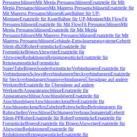
Pressanschlüssen
Mit Mepla Pressanschlüssen
Ersatzteile für Mit
Mepla Pressanschlüssen
Mit Mapress Pressanschlüssen
Ersatzteile für
Mit Mapress Pressanschlüssen
Kugelhähne für UP-
Montage
Ersatzteile für Kugelhähne für UP-Montage
Mit FlowFit
Pressanschlüssen
Ersatzteile für Mit FlowFit Pressanschlüssen
Mit
Mepla Pressanschlüssen
Ersatzteile für Mit Mepla
Pressanschlüssen
Mit Mapress Pressanschlüssen
Ersatzteile für Mit
Mapress Pressanschlüssen
Gebäude-Entwässerungssysteme
Geberit
Silent-db20
Rohre
Formstücke
Ersatzteile für
Formstücke
Bögen
Abzweige
Ersatzteile für
Abzweige
Reduktionen
Reinigungsstücke
Ersatzteile für
Reinigungsstücke
Formstücke
SuperTube
Bögen
Sonderformstücke
Verbindungen
Ersatzteile für
Verbindungen
Schweißverbindungen
Steckverbindungen
Ersatzteile
für Steckverbindungen
Spannverbindungen
Übergänge auf andere
Werkstoffe
Ersatzteile für Übergänge auf andere
Werkstoffe
Apparateanschlüsse
Ersatzteile für
Apparateanschlüsse
Anschlussbögen
Ersatzteile für
Anschlussbögen
Anschlusssteckmuffen
Ersatzteile für
Anschlusssteckmuffen
Zubehör
Rohrschellen
Befestigungen für
Rohrschellen
Verschlüsse
Dichtungen
Verbrauchsmaterial
Geberit
Silent-PP
Rohre
Ersatzteile für Rohre
Formstücke
Ersatzteile für
Formstücke
Bögen
Ersatzteile für Bögen
Abzweige
Ersatzteile für
Abzweige
Reduktionen
Ersatzteile für
Reduktionen
Reinigungsstücke
Ersatzteile für