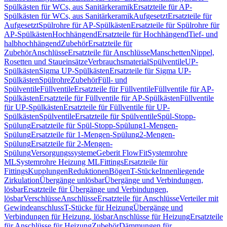
Spülkästen für WCs, aus Sanitärkeramik
Ersatzteile für AP-
Spülkästen für WCs, aus Sanitärkeramik
Aufgesetzt
Ersatzteile für
Aufgesetzt
Spülrohre für AP-Spülkästen
Ersatzteile für Spülrohre für
AP-Spülkästen
Hochhängend
Ersatzteile für Hochhängend
Tief- und
halbhochhängend
Zubehör
Ersatzteile für
Zubehör
Anschlüsse
Ersatzteile für Anschlüsse
Manschetten
Nippel,
Rosetten und Staueinsätze
Verbrauchsmaterial
Spülventile
UP-
Spülkästen
Sigma UP-Spülkästen
Ersatzteile für Sigma UP-
Spülkästen
Spülrohre
Zubehör
Füll- und
Spülventile
Füllventile
Ersatzteile für Füllventile
Füllventile für AP-
Spülkästen
Ersatzteile für Füllventile für AP-Spülkästen
Füllventile
für UP-Spülkästen
Ersatzteile für Füllventile für UP-
Spülkästen
Spülventile
Ersatzteile für Spülventile
Spül-Stopp-
Spülung
Ersatzteile für Spül-Stopp-Spülung
1-Mengen-
Spülung
Ersatzteile für 1-Mengen-Spülung
2-Mengen-
Spülung
Ersatzteile für 2-Mengen-
Spülung
Versorgungssysteme
Geberit FlowFit
Systemrohre
ML
Systemrohre Heizung ML
Fittings
Ersatzteile für
Fittings
Kupplungen
Reduktionen
Bögen
T-Stücke
Innenliegende
Zirkulation
Übergänge unlösbar
Übergänge und Verbindungen,
lösbar
Ersatzteile für Übergänge und Verbindungen,
lösbar
Verschlüsse
Anschlüsse
Ersatzteile für Anschlüsse
Verteiler mit
Gewindeanschluss
T-Stücke für Heizung
Übergänge und
Verbindungen für Heizung, lösbar
Anschlüsse für Heizung
Ersatzteile
für Anschlüsse für Heizung
Zubehör
Dämmungen für