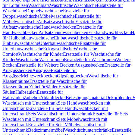
für Löthülsen
Waschplatz
Waschtische
Waschtische
Ersatzteile für
Waschtische
Doppelwaschtische
Ersatzteile für
Doppelwaschtische
Möbelwaschtische
Ersatzteile für
Möbelwaschtische
Aufsatzwaschtische
Ersatzteile für
Aufsatzwaschtische
Handwaschbecken
Ersatzteile für
Handwaschbecken
Aufsatzhandwaschbecken
Eckhandwaschbecken
H
für Halbeinbauwaschtische
Einbauwaschtische
Ersatzteile für
Einbauwaschtische
Unterbauwaschtische
Ersatzteile für
Unterbauwaschtische
Eckwaschtische
Waschtische
Comfort
Waschtische für Kinder
Ersatzteile für Waschtische für
Kinder
Waschtische
Waschrinnen
Ersatzteile für Waschrinnen
Weitere
Becken
Ersatzteile für Weitere Becken
Ausgussbecken
Ersatzteile für
Ausgussbecken
Ausgüsse
Ersatzteile für
Ausgüsse
Mehrzweckbecken
Gipsfangbecken
Waschtische für
Klassenräume
Ersatzteile für Waschtische für
Klassenräume
Zubehör
Säulen
Ersatzteile für
Säulen
Halbsäulen
Ersatzteile für
Halbsäulen
Zubehör
Ablaufdeckel
Befestigungsmaterial
Dekorblenden
W
Waschtisch mit Unterschrank
Sets Handwaschbecken mit
Unterschrank
Ersatzteile für Sets Handwaschbecken mit
Unterschrank
Sets Waschtisch mit Unterschrank
Ersatzteile für Sets
Waschtisch mit Unterschrank
Sets Möbelwaschtisch mit
Unterschrank
Ersatzteile für Sets Möbelwaschtisch mit
Unterschrank
Badezimmermöbel
Waschtischunterschränke
Ersatzteile