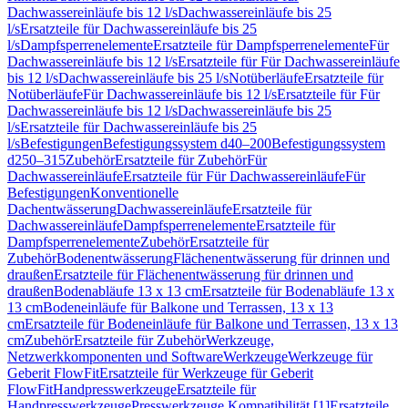
Dachwassereinläufe bis 12 l/s
Dachwassereinläufe bis 25
l/s
Ersatzteile für Dachwassereinläufe bis 25
l/s
Dampfsperrenelemente
Ersatzteile für Dampfsperrenelemente
Für
Dachwassereinläufe bis 12 l/s
Ersatzteile für Für Dachwassereinläufe
bis 12 l/s
Dachwassereinläufe bis 25 l/s
Notüberläufe
Ersatzteile für
Notüberläufe
Für Dachwassereinläufe bis 12 l/s
Ersatzteile für Für
Dachwassereinläufe bis 12 l/s
Dachwassereinläufe bis 25
l/s
Ersatzteile für Dachwassereinläufe bis 25
l/s
Befestigungen
Befestigungssystem d40–200
Befestigungssystem
d250–315
Zubehör
Ersatzteile für Zubehör
Für
Dachwassereinläufe
Ersatzteile für Für Dachwassereinläufe
Für
Befestigungen
Konventionelle
Dachentwässerung
Dachwassereinläufe
Ersatzteile für
Dachwassereinläufe
Dampfsperrenelemente
Ersatzteile für
Dampfsperrenelemente
Zubehör
Ersatzteile für
Zubehör
Bodenentwässerung
Flächenentwässerung für drinnen und
draußen
Ersatzteile für Flächenentwässerung für drinnen und
draußen
Bodenabläufe 13 x 13 cm
Ersatzteile für Bodenabläufe 13 x
13 cm
Bodeneinläufe für Balkone und Terrassen, 13 x 13
cm
Ersatzteile für Bodeneinläufe für Balkone und Terrassen, 13 x 13
cm
Zubehör
Ersatzteile für Zubehör
Werkzeuge,
Netzwerkkomponenten und Software
Werkzeuge
Werkzeuge für
Geberit FlowFit
Ersatzteile für Werkzeuge für Geberit
FlowFit
Handpresswerkzeuge
Ersatzteile für
Handpresswerkzeuge
Presswerkzeuge Kompatibilität [1]
Ersatzteile