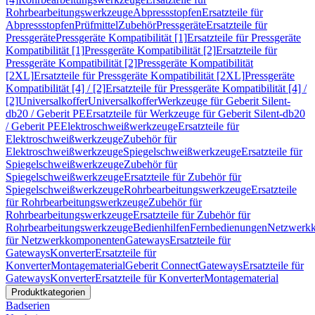
Rohrbearbeitungswerkzeuge
Abpressstopfen
Ersatzteile für
Abpressstopfen
Prüfmittel
Zubehör
Pressgeräte
Ersatzteile für
Pressgeräte
Pressgeräte Kompatibilität [1]
Ersatzteile für Pressgeräte
Kompatibilität [1]
Pressgeräte Kompatibilität [2]
Ersatzteile für
Pressgeräte Kompatibilität [2]
Pressgeräte Kompatibilität
[2XL]
Ersatzteile für Pressgeräte Kompatibilität [2XL]
Pressgeräte
Kompatibilität [4] / [2]
Ersatzteile für Pressgeräte Kompatibilität [4] /
[2]
Universalkoffer
Universalkoffer
Werkzeuge für Geberit Silent-
db20 / Geberit PE
Ersatzteile für Werkzeuge für Geberit Silent-db20
/ Geberit PE
Elektroschweißwerkzeuge
Ersatzteile für
Elektroschweißwerkzeuge
Zubehör für
Elektroschweißwerkzeuge
Spiegelschweißwerkzeuge
Ersatzteile für
Spiegelschweißwerkzeuge
Zubehör für
Spiegelschweißwerkzeuge
Ersatzteile für Zubehör für
Spiegelschweißwerkzeuge
Rohrbearbeitungswerkzeuge
Ersatzteile
für Rohrbearbeitungswerkzeuge
Zubehör für
Rohrbearbeitungswerkzeuge
Ersatzteile für Zubehör für
Rohrbearbeitungswerkzeuge
Bedienhilfen
Fernbedienungen
Netzwerk
für Netzwerkkomponenten
Gateways
Ersatzteile für
Gateways
Konverter
Ersatzteile für
Konverter
Montagematerial
Geberit Connect
Gateways
Ersatzteile für
Gateways
Konverter
Ersatzteile für Konverter
Montagematerial
Produktkategorien
Badserien