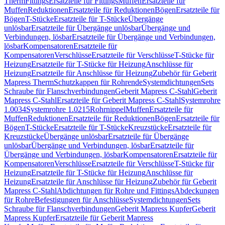
Therm
Fittings
Ersatzteile für Fittings
Muffen
Ersatzteile für
Muffen
Reduktionen
Ersatzteile für Reduktionen
Bögen
Ersatzteile für
Bögen
T-Stücke
Ersatzteile für T-Stücke
Übergänge
unlösbar
Ersatzteile für Übergänge unlösbar
Übergänge und
Verbindungen, lösbar
Ersatzteile für Übergänge und Verbindungen,
lösbar
Kompensatoren
Ersatzteile für
Kompensatoren
Verschlüsse
Ersatzteile für Verschlüsse
T-Stücke für
Heizung
Ersatzteile für T-Stücke für Heizung
Anschlüsse für
Heizung
Ersatzteile für Anschlüsse für Heizung
Zubehör für Geberit
Mapress Therm
Schutzkappen für Rohrende
Systemdichtungen
Sets
Schraube für Flanschverbindungen
Geberit Mapress C-Stahl
Geberit
Mapress C-Stahl
Ersatzteile für Geberit Mapress C-Stahl
Systemrohre
1.0034
Systemrohre 1.0215
Rohrnippel
Muffen
Ersatzteile für
Muffen
Reduktionen
Ersatzteile für Reduktionen
Bögen
Ersatzteile für
Bögen
T-Stücke
Ersatzteile für T-Stücke
Kreuzstücke
Ersatzteile für
Kreuzstücke
Übergänge unlösbar
Ersatzteile für Übergänge
unlösbar
Übergänge und Verbindungen, lösbar
Ersatzteile für
Übergänge und Verbindungen, lösbar
Kompensatoren
Ersatzteile für
Kompensatoren
Verschlüsse
Ersatzteile für Verschlüsse
T-Stücke für
Heizung
Ersatzteile für T-Stücke für Heizung
Anschlüsse für
Heizung
Ersatzteile für Anschlüsse für Heizung
Zubehör für Geberit
Mapress C-Stahl
Abdichtungen für Rohre und Fittings
Abdeckungen
für Rohre
Befestigungen für Anschlüsse
Systemdichtungen
Sets
Schraube für Flanschverbindungen
Geberit Mapress Kupfer
Geberit
Mapress Kupfer
Ersatzteile für Geberit Mapress