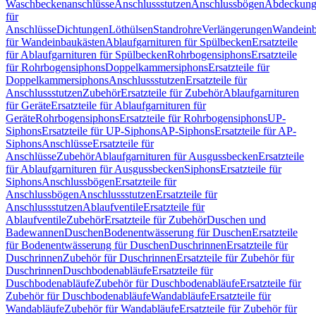
Waschbeckenanschlüsse
Anschlussstutzen
Anschlussbögen
Abdeckung
für
Anschlüsse
Dichtungen
Löthülsen
Standrohre
Verlängerungen
Wandeinb
für Wandeinbaukästen
Ablaufgarnituren für Spülbecken
Ersatzteile
für Ablaufgarnituren für Spülbecken
Rohrbogensiphons
Ersatzteile
für Rohrbogensiphons
Doppelkammersiphons
Ersatzteile für
Doppelkammersiphons
Anschlussstutzen
Ersatzteile für
Anschlussstutzen
Zubehör
Ersatzteile für Zubehör
Ablaufgarnituren
für Geräte
Ersatzteile für Ablaufgarnituren für
Geräte
Rohrbogensiphons
Ersatzteile für Rohrbogensiphons
UP-
Siphons
Ersatzteile für UP-Siphons
AP-Siphons
Ersatzteile für AP-
Siphons
Anschlüsse
Ersatzteile für
Anschlüsse
Zubehör
Ablaufgarnituren für Ausgussbecken
Ersatzteile
für Ablaufgarnituren für Ausgussbecken
Siphons
Ersatzteile für
Siphons
Anschlussbögen
Ersatzteile für
Anschlussbögen
Anschlussstutzen
Ersatzteile für
Anschlussstutzen
Ablaufventile
Ersatzteile für
Ablaufventile
Zubehör
Ersatzteile für Zubehör
Duschen und
Badewannen
Duschen
Bodenentwässerung für Duschen
Ersatzteile
für Bodenentwässerung für Duschen
Duschrinnen
Ersatzteile für
Duschrinnen
Zubehör für Duschrinnen
Ersatzteile für Zubehör für
Duschrinnen
Duschbodenabläufe
Ersatzteile für
Duschbodenabläufe
Zubehör für Duschbodenabläufe
Ersatzteile für
Zubehör für Duschbodenabläufe
Wandabläufe
Ersatzteile für
Wandabläufe
Zubehör für Wandabläufe
Ersatzteile für Zubehör für