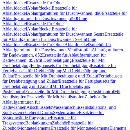
Ablaufdeckel
Ersatzteile für Ohne
Ablaufdeckel
Ablaufdeckel
Ersatzteile für
Ablaufdeckel
Ablaufgarnituren für Duschwannen, d90
Ersatzteile für
Ablaufgarnituren für Duschwannen, d90
Ohne
Ablaufdeckel
Ersatzteile für Ohne
Ablaufdeckel
Ablaufdeckel
Ersatzteile für
Ablaufdeckel
Ablaufgarnituren für Duschwannen Sestra
Ersatzteile
für Ablaufgarnituren für Duschwannen Sestra
Ohne
Ablaufdeckel
Ersatzteile für Ohne Ablaufdeckel
Zubehör für
Ablaufgarnituren für Duschwannen
Ventilstopfen
Ablaufgarnituren
für Badewannen, d52
Ersatzteile für Ablaufgarnituren für
Badewannen, d52
Mit Drehbetätigung
Ersatzteile für Mit
Drehbetätigung
Fertigbausets für Drehbetätigung
Ersatzteile für
Fertigbausets für Drehbetätigung
Mit Drehbetätigung und
Zulauf
Ersatzteile für Mit Drehbetätigung und Zulauf
Fertigbausets
für Drehbetätigung und Zulauf
Ersatzteile für Fertigbausets für
Drehbetätigung und Zulauf
Mit Druckbetätigung
PushControl
Ersatzteile für Mit Druckbetätigung PushControl
Mit
Ventilstopfen
Ersatzteile für Mit Ventilstopfen
Zubehör für
Ablaufgarnituren für
Badewannen
Anschlusssets
Wasseranschlüsse
Installations- und
Spülsysteme
Geberit Duofix
Systemwände
Ersatzteile für
Systemwände
Tragsysteme
Ersatzteile für
Tragsysteme
Beplankungen
Zubehör
Ersatzteile für
Zubehör
Montageelemente
Ersatzteile für Montageelemente
Elemente