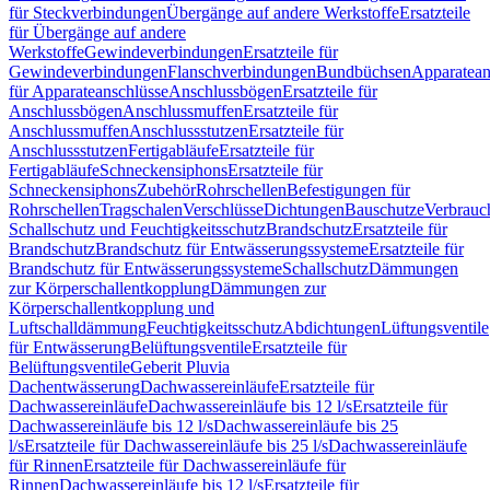
für Steckverbindungen
Übergänge auf andere Werkstoffe
Ersatzteile
für Übergänge auf andere
Werkstoffe
Gewindeverbindungen
Ersatzteile für
Gewindeverbindungen
Flanschverbindungen
Bundbüchsen
Apparatean
für Apparateanschlüsse
Anschlussbögen
Ersatzteile für
Anschlussbögen
Anschlussmuffen
Ersatzteile für
Anschlussmuffen
Anschlussstutzen
Ersatzteile für
Anschlussstutzen
Fertigabläufe
Ersatzteile für
Fertigabläufe
Schneckensiphons
Ersatzteile für
Schneckensiphons
Zubehör
Rohrschellen
Befestigungen für
Rohrschellen
Tragschalen
Verschlüsse
Dichtungen
Bauschutze
Verbrauc
Schallschutz und Feuchtigkeitsschutz
Brandschutz
Ersatzteile für
Brandschutz
Brandschutz für Entwässerungssysteme
Ersatzteile für
Brandschutz für Entwässerungssysteme
Schallschutz
Dämmungen
zur Körperschallentkopplung
Dämmungen zur
Körperschallentkopplung und
Luftschalldämmung
Feuchtigkeitsschutz
Abdichtungen
Lüftungsventile
für Entwässerung
Belüftungsventile
Ersatzteile für
Belüftungsventile
Geberit Pluvia
Dachentwässerung
Dachwassereinläufe
Ersatzteile für
Dachwassereinläufe
Dachwassereinläufe bis 12 l/s
Ersatzteile für
Dachwassereinläufe bis 12 l/s
Dachwassereinläufe bis 25
l/s
Ersatzteile für Dachwassereinläufe bis 25 l/s
Dachwassereinläufe
für Rinnen
Ersatzteile für Dachwassereinläufe für
Rinnen
Dachwassereinläufe bis 12 l/s
Ersatzteile für