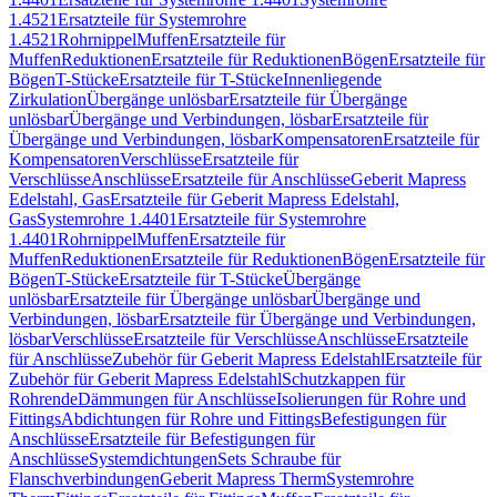
1.4521
Ersatzteile für Systemrohre
1.4521
Rohrnippel
Muffen
Ersatzteile für
Muffen
Reduktionen
Ersatzteile für Reduktionen
Bögen
Ersatzteile für
Bögen
T-Stücke
Ersatzteile für T-Stücke
Innenliegende
Zirkulation
Übergänge unlösbar
Ersatzteile für Übergänge
unlösbar
Übergänge und Verbindungen, lösbar
Ersatzteile für
Übergänge und Verbindungen, lösbar
Kompensatoren
Ersatzteile für
Kompensatoren
Verschlüsse
Ersatzteile für
Verschlüsse
Anschlüsse
Ersatzteile für Anschlüsse
Geberit Mapress
Edelstahl, Gas
Ersatzteile für Geberit Mapress Edelstahl,
Gas
Systemrohre 1.4401
Ersatzteile für Systemrohre
1.4401
Rohrnippel
Muffen
Ersatzteile für
Muffen
Reduktionen
Ersatzteile für Reduktionen
Bögen
Ersatzteile für
Bögen
T-Stücke
Ersatzteile für T-Stücke
Übergänge
unlösbar
Ersatzteile für Übergänge unlösbar
Übergänge und
Verbindungen, lösbar
Ersatzteile für Übergänge und Verbindungen,
lösbar
Verschlüsse
Ersatzteile für Verschlüsse
Anschlüsse
Ersatzteile
für Anschlüsse
Zubehör für Geberit Mapress Edelstahl
Ersatzteile für
Zubehör für Geberit Mapress Edelstahl
Schutzkappen für
Rohrende
Dämmungen für Anschlüsse
Isolierungen für Rohre und
Fittings
Abdichtungen für Rohre und Fittings
Befestigungen für
Anschlüsse
Ersatzteile für Befestigungen für
Anschlüsse
Systemdichtungen
Sets Schraube für
Flanschverbindungen
Geberit Mapress Therm
Systemrohre