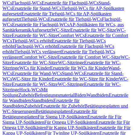
WCs
Flachspül-WCs
Ersatzteile für Flachspül-WCs
Stand-
WCs
Ersatzteile für Stand-WCs
Tiefspül-WCs für AP-Spülkasten
aufgesetzt
Ersatzteile für Tiefspül-WCs für AP-Spülkasten
aufgesetzt
Tiefspül-WCs
Ersatzteile für Tiefspül-WCs
Flachspül-
WCs
Ersatzteile für Flachspül-WCs
AP-Spülkästen für WCs, aus
Sanitärkeramik
Aufgesetzt
WC-Sitze
Ersatzteile für WC-Sitze
WC-
Sitze
Ersatzteile für WC-Sitze
Comfort WCs
Ersatzteile für Comfort
WCs
Tiefspül-WCs erhöht
Ersatzteile für Tiefspül-WCs
erhöht
Flachspül-WCs erhöht
Ersatzteile für Flachspül-WCs
erhöht
Tiefspül-WCs verlängert
Ersatzteile für Tiefspül-WCs
verlängert
Comfort WC-Sitze
Ersatzteile für Comfort WC-Sitze
WC-
Sitze
Ersatzteile für WC-Sitze
WC-Sitzringe
Ersatzteile für WC-
Sitzringe
WCs für Kinder
Ersatzteile für WCs für Kinder
Wand-
WCs
Ersatzteile für Wand-WCs
Stand-WCs
Ersatzteile für Stand-
WCs
WC-Sitze für Kinder
Ersatzteile für WC-Sitze für Kinder
WC-
Sitze
Ersatzteile für WC-Sitze
WC-Sitzringe
Ersatzteile für WC-
Sitzringe
Hock-WCs
Mit
Spülung
Zubehör
Befestigungsmaterial
Bidets
Wandbidets
Ersatzteile
für Wandbidets
Standbidets
Ersatzteile für
Standbidets
Zubehör
Ersatzteile für Zubehör
Betätigungsplatten und
WC-Steuerungen
Betätigungsplatten
Ersatzteile für
Betätigungsplatten
Für Sigma UP-Spülkästen
Ersatzteile für Für
Sigma UP-Spülkästen
Für Omega UP-Spülkästen
Ersatzteile für Für
Omega UP-Spülkästen
Für Kappa UP-Spülkästen
Ersatzteile für Für
Kappa UP-Spülkästen
Für Twinline UP-Spülkästen
Ersatzteile für