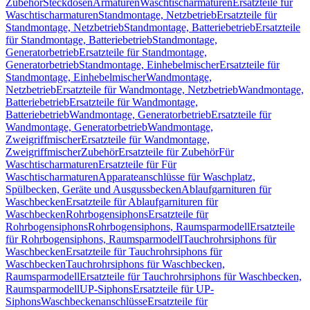
Zubehör
Steckdosen
Armaturen
Waschtischarmaturen
Ersatzteile für
Waschtischarmaturen
Standmontage, Netzbetrieb
Ersatzteile für
Standmontage, Netzbetrieb
Standmontage, Batteriebetrieb
Ersatzteile
für Standmontage, Batteriebetrieb
Standmontage,
Generatorbetrieb
Ersatzteile für Standmontage,
Generatorbetrieb
Standmontage, Einhebelmischer
Ersatzteile für
Standmontage, Einhebelmischer
Wandmontage,
Netzbetrieb
Ersatzteile für Wandmontage, Netzbetrieb
Wandmontage,
Batteriebetrieb
Ersatzteile für Wandmontage,
Batteriebetrieb
Wandmontage, Generatorbetrieb
Ersatzteile für
Wandmontage, Generatorbetrieb
Wandmontage,
Zweigriffmischer
Ersatzteile für Wandmontage,
Zweigriffmischer
Zubehör
Ersatzteile für Zubehör
Für
Waschtischarmaturen
Ersatzteile für Für
Waschtischarmaturen
Apparateanschlüsse für Waschplatz,
Spülbecken, Geräte und Ausgussbecken
Ablaufgarnituren für
Waschbecken
Ersatzteile für Ablaufgarnituren für
Waschbecken
Rohrbogensiphons
Ersatzteile für
Rohrbogensiphons
Rohrbogensiphons, Raumsparmodell
Ersatzteile
für Rohrbogensiphons, Raumsparmodell
Tauchrohrsiphons für
Waschbecken
Ersatzteile für Tauchrohrsiphons für
Waschbecken
Tauchrohrsiphons für Waschbecken,
Raumsparmodell
Ersatzteile für Tauchrohrsiphons für Waschbecken,
Raumsparmodell
UP-Siphons
Ersatzteile für UP-
Siphons
Waschbeckenanschlüsse
Ersatzteile für