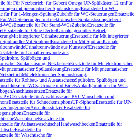
eile für Für Netzbetrieb, für Geberit Omega UP-Spülkästen 12 cm
Für
rungen mit pneumatischer Spülauslösung
Ersatzteile für WC-
ile für Für 1-Mengen-Spülung
Zubehör für WC-Steuerungen
Ersatzteile
ür Für WC-Steuerungen mit elektronischer Spülauslösung
Geberit
nd-WCs
Ersatzteile für Für Stand-WCs
Zubehör
Ersatzteile für
el
Ersatzteile für Ohne Deckel
Urinale, gespülter Betrieb,
uerung
Mit integrierter Urinalsteuerung
Ersatzteile für Mit integrierter
ür Spülrandlos
Mit Spülrand
Ersatzteile für Mit Spülrand
Urinale,
naltrennwände
Urinaltrennwände aus Kunststoff
Ersatzteile für
Ersatzteile für Urinaltrennwände aus
r Spülrohre, Spülbögen und
ronischer Spülauslösung, Netzbetrieb
Ersatzteile für Mit elektronischer
Mit pneumatischer Spülauslösung
Ersatzteile für Mit pneumatischer
 Netzbetrieb
Mit elektronischer Spülauslösung,
atzteile für Rohbau- und Austauschsets
Spülrohre, Spülbögen und
anschlüsse für WCs, Urinale und Bidets
Ablaufgarnituren für WCs
ssbögen
Anschlussstutzen
Ersatzteile für
us PVC
Ersatzteile für Anschlüsse aus PVC
Manschetten und
hons
Ersatzteile für Schneckensiphons
UP-Siphons
Ersatzteile für UP-
enverlängerungen
Anschlussstutzen
Ersatzteile für
ogensiphons
Ersatzteile für
htische
Waschtische
Ersatzteile für
atzteile für Aufsatzwaschtische
Handwaschbecken
Ersatzteile für
htische
Ersatzteile für
atzteile für Waschtische für