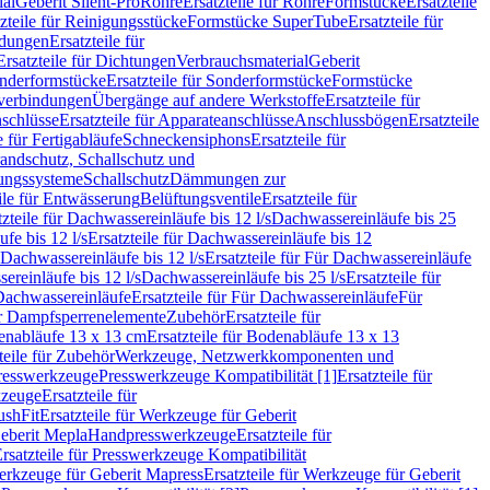
ial
Geberit Silent-Pro
Rohre
Ersatzteile für Rohre
Formstücke
Ersatzteile
zteile für Reinigungsstücke
Formstücke SuperTube
Ersatzteile für
ndungen
Ersatzteile für
Ersatzteile für Dichtungen
Verbrauchsmaterial
Geberit
nderformstücke
Ersatzteile für Sonderformstücke
Formstücke
ckverbindungen
Übergänge auf andere Werkstoffe
Ersatzteile für
schlüsse
Ersatzteile für Apparateanschlüsse
Anschlussbögen
Ersatzteile
e für Fertigabläufe
Schneckensiphons
Ersatzteile für
andschutz, Schallschutz und
rungssysteme
Schallschutz
Dämmungen zur
ile für Entwässerung
Belüftungsventile
Ersatzteile für
tzteile für Dachwassereinläufe bis 12 l/s
Dachwassereinläufe bis 25
fe bis 12 l/s
Ersatzteile für Dachwassereinläufe bis 12
Dachwassereinläufe bis 12 l/s
Ersatzteile für Für Dachwassereinläufe
ereinläufe bis 12 l/s
Dachwassereinläufe bis 25 l/s
Ersatzteile für
Dachwassereinläufe
Ersatzteile für Für Dachwassereinläufe
Für
für Dampfsperrenelemente
Zubehör
Ersatzteile für
nabläufe 13 x 13 cm
Ersatzteile für Bodenabläufe 13 x 13
teile für Zubehör
Werkzeuge, Netzwerkkomponenten und
presswerkzeuge
Presswerkzeuge Kompatibilität [1]
Ersatzteile für
kzeuge
Ersatzteile für
ushFit
Ersatzteile für Werkzeuge für Geberit
Geberit Mepla
Handpresswerkzeuge
Ersatzteile für
rsatzteile für Presswerkzeuge Kompatibilität
rkzeuge für Geberit Mapress
Ersatzteile für Werkzeuge für Geberit