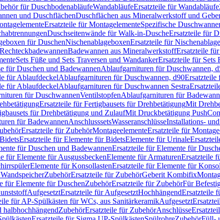
Zubehör für Duschbodenabläufe
Wandabläufe
Ersatzteile für Wandabläufe
wannen und Duschflächen
Duschflächen aus Mineralwerkstoff und Geberi
ntagelemente
Ersatzteile für Montagelemente
Spezifische Duschwanne
schabtrennungen
Duschseitenwände für Walk-in-Dusche
Ersatzteile für
lageboxen für Duschen
Nischenablageboxen
Ersatzteile für Nischenabla
ür Rechteckbadewannen
Badewannen aus Mineralwerkstoff
Ersatzteile f
mente
Sets Füße und Sets Traversen und Wandanker
Ersatzteile für Set
se für Duschen und Badewannen
Ablaufgarnituren für Duschwannen, 
ile für Ablaufdeckel
Ablaufgarnituren für Duschwannen, d90
Ersatzteil
ile für Ablaufdeckel
Ablaufgarnituren für Duschwannen Sestra
Ersatztei
rnituren für Duschwannen
Ventilstopfen
Ablaufgarnituren für Badewann
rehbetätigung
Ersatzteile für Fertigbausets für Drehbetätigung
Mit Drehbe
rtigbausets für Drehbetätigung und Zulauf
Mit Druckbetätigung PushCon
ituren für Badewannen
Anschlusssets
Wasseranschlüsse
Installations- un
ubehör
Ersatzteile für Zubehör
Montageelemente
Ersatzteile für Montag
Bidets
Ersatzteile für Elemente für Bidets
Elemente für Urinale
Ersatztei
mente für Duschen und Badewannen
Ersatzteile für Elemente für Dus
ile für Elemente für Ausgussbecken
Elemente für Armaturen
Ersatzteile 
hirrspüler
Elemente für Konsollasten
Ersatzteile für Elemente für Konso
r Wandspeicher
Zubehör
Ersatzteile für Zubehör
Geberit Kombifix
Montag
le für Elemente für Duschen
Zubehör
Ersatzteile für Zubehör
Für Befesti
unststoff
Aufgesetzt
Ersatzteile für Aufgesetzt
Hochhängend
Ersatzteile
eile für AP-Spülkästen für WCs, aus Sanitärkeramik
Aufgesetzt
Ersatztei
nd halbhochhängend
Zubehör
Ersatzteile für Zubehör
Anschlüsse
Ersatztei
pülkästen
Ersatzteile für Sigma UP-Spülkästen
Spülrohre
Zubehör
Füll- 