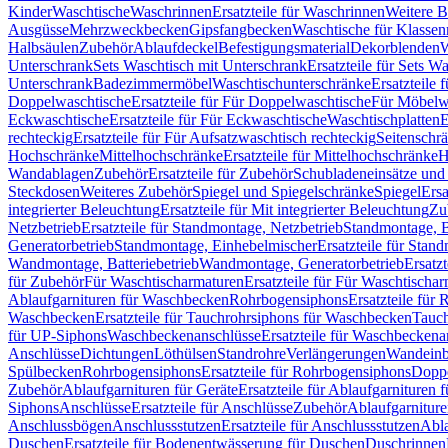
Kinder
Waschtische
Waschrinnen
Ersatzteile für Waschrinnen
Weitere 
Ausgüsse
Mehrzweckbecken
Gipsfangbecken
Waschtische für Klasse
Halbsäulen
Zubehör
Ablaufdeckel
Befestigungsmaterial
Dekorblenden
W
Unterschrank
Sets Waschtisch mit Unterschrank
Ersatzteile für Sets W
Unterschrank
Badezimmermöbel
Waschtischunterschränke
Ersatzteile 
Doppelwaschtische
Ersatzteile für Für Doppelwaschtische
Für Möbelw
Eckwaschtische
Ersatzteile für Für Eckwaschtische
Waschtischplatten
E
rechteckig
Ersatzteile für Für Aufsatzwaschtisch rechteckig
Seitenschr
Hochschränke
Mittelhochschränke
Ersatzteile für Mittelhochschränke
H
Wandablagen
Zubehör
Ersatzteile für Zubehör
Schubladeneinsätze un
Steckdosen
Weiteres Zubehör
Spiegel und Spiegelschränke
Spiegel
Ersa
integrierter Beleuchtung
Ersatzteile für Mit integrierter Beleuchtung
Zu
Netzbetrieb
Ersatzteile für Standmontage, Netzbetrieb
Standmontage, Ba
Generatorbetrieb
Standmontage, Einhebelmischer
Ersatzteile für Stan
Wandmontage, Batteriebetrieb
Wandmontage, Generatorbetrieb
Ersatz
für Zubehör
Für Waschtischarmaturen
Ersatzteile für Für Waschtischa
Ablaufgarnituren für Waschbecken
Rohrbogensiphons
Ersatzteile für
Waschbecken
Ersatzteile für Tauchrohrsiphons für Waschbecken
Tauch
für UP-Siphons
Waschbeckenanschlüsse
Ersatzteile für Waschbeckena
Anschlüsse
Dichtungen
Löthülsen
Standrohre
Verlängerungen
Wandeinb
Spülbecken
Rohrbogensiphons
Ersatzteile für Rohrbogensiphons
Dopp
Zubehör
Ablaufgarnituren für Geräte
Ersatzteile für Ablaufgarnituren 
Siphons
Anschlüsse
Ersatzteile für Anschlüsse
Zubehör
Ablaufgarnitur
Anschlussbögen
Anschlussstutzen
Ersatzteile für Anschlussstutzen
Abla
Duschen
Ersatzteile für Bodenentwässerung für Duschen
Duschrinnen