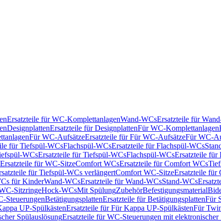
en
Ersatzteile für WC-Komplettanlagen
Wand-WCs
Ersatzteile für Wa
ken
Designplatten
Ersatzteile für Designplatten
Für WC-Komplettanlagen
tanlagen
Für WC-Aufsätze
Ersatzteile für Für WC-Aufsätze
Für WC-Au
eile für Tiefspül-WCs
Flachspül-WCs
Ersatzteile für Flachspül-WCs
Stan
iefspül-WCs
Ersatzteile für Tiefspül-WCs
Flachspül-WCs
Ersatzteile fü
Ersatzteile für WC-Sitze
Comfort WCs
Ersatzteile für Comfort WCs
Tie
rsatzteile für Tiefspül-WCs verlängert
Comfort WC-Sitze
Ersatzteile fü
WCs für Kinder
Wand-WCs
Ersatzteile für Wand-WCs
Stand-WCs
Ersatzt
r WC-Sitzringe
Hock-WCs
Mit Spülung
Zubehör
Befestigungsmaterial
Bide
C-Steuerungen
Betätigungsplatten
Ersatzteile für Betätigungsplatten
Für 
Kappa UP-Spülkästen
Ersatzteile für Für Kappa UP-Spülkästen
Für Twin
scher Spülauslösung
Ersatzteile für WC-Steuerungen mit elektronischer