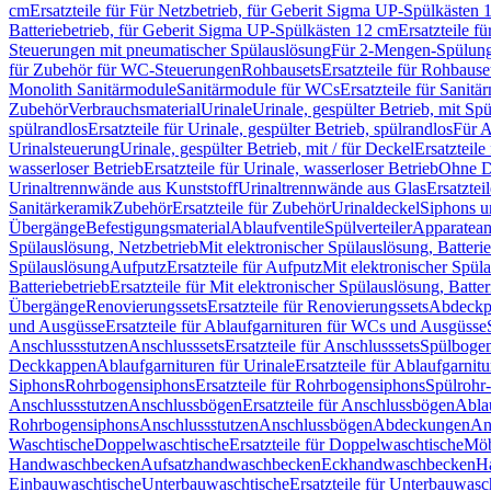
cm
Ersatzteile für Für Netzbetrieb, für Geberit Sigma UP-Spülkästen 
Batteriebetrieb, für Geberit Sigma UP-Spülkästen 12 cm
Ersatzteile f
Steuerungen mit pneumatischer Spülauslösung
Für 2-Mengen-Spülun
für Zubehör für WC-Steuerungen
Rohbausets
Ersatzteile für Rohbause
Monolith Sanitärmodule
Sanitärmodule für WCs
Ersatzteile für Sanit
Zubehör
Verbrauchsmaterial
Urinale
Urinale, gespülter Betrieb, mit Sp
spülrandlos
Ersatzteile für Urinale, gespülter Betrieb, spülrandlos
Für A
Urinalsteuerung
Urinale, gespülter Betrieb, mit / für Deckel
Ersatzteile
wasserloser Betrieb
Ersatzteile für Urinale, wasserloser Betrieb
Ohne D
Urinaltrennwände aus Kunststoff
Urinaltrennwände aus Glas
Ersatztei
Sanitärkeramik
Zubehör
Ersatzteile für Zubehör
Urinaldeckel
Siphons u
Übergänge
Befestigungsmaterial
Ablaufventile
Spülverteiler
Apparatean
Spülauslösung, Netzbetrieb
Mit elektronischer Spülauslösung, Batterie
Spülauslösung
Aufputz
Ersatzteile für Aufputz
Mit elektronischer Spül
Batteriebetrieb
Ersatzteile für Mit elektronischer Spülauslösung, Batter
Übergänge
Renovierungssets
Ersatzteile für Renovierungssets
Abdeckpl
und Ausgüsse
Ersatzteile für Ablaufgarnituren für WCs und Ausgüsse
Anschlussstutzen
Anschlusssets
Ersatzteile für Anschlusssets
Spülbogen
Deckkappen
Ablaufgarnituren für Urinale
Ersatzteile für Ablaufgarnitu
Siphons
Rohrbogensiphons
Ersatzteile für Rohrbogensiphons
Spülrohr
Anschlussstutzen
Anschlussbögen
Ersatzteile für Anschlussbögen
Ablau
Rohrbogensiphons
Anschlussstutzen
Anschlussbögen
Abdeckungen
An
Waschtische
Doppelwaschtische
Ersatzteile für Doppelwaschtische
Möb
Handwaschbecken
Aufsatzhandwaschbecken
Eckhandwaschbecken
H
Einbauwaschtische
Unterbauwaschtische
Ersatzteile für Unterbauwasc