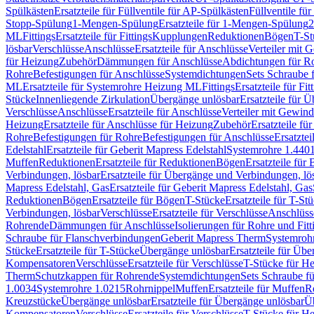
Spülkästen
Ersatzteile für Füllventile für AP-Spülkästen
Füllventile fü
Stopp-Spülung
1-Mengen-Spülung
Ersatzteile für 1-Mengen-Spülung
2
ML
Fittings
Ersatzteile für Fittings
Kupplungen
Reduktionen
Bögen
T-St
lösbar
Verschlüsse
Anschlüsse
Ersatzteile für Anschlüsse
Verteiler mit 
für Heizung
Zubehör
Dämmungen für Anschlüsse
Abdichtungen für Ro
Rohre
Befestigungen für Anschlüsse
Systemdichtungen
Sets Schraube 
ML
Ersatzteile für Systemrohre Heizung ML
Fittings
Ersatzteile für Fit
Stücke
Innenliegende Zirkulation
Übergänge unlösbar
Ersatzteile für 
Verschlüsse
Anschlüsse
Ersatzteile für Anschlüsse
Verteiler mit Gewin
Heizung
Ersatzteile für Anschlüsse für Heizung
Zubehör
Ersatzteile fü
Rohre
Befestigungen für Rohre
Befestigungen für Anschlüsse
Ersatzte
Edelstahl
Ersatzteile für Geberit Mapress Edelstahl
Systemrohre 1.440
Muffen
Reduktionen
Ersatzteile für Reduktionen
Bögen
Ersatzteile für
Verbindungen, lösbar
Ersatzteile für Übergänge und Verbindungen, lö
Mapress Edelstahl, Gas
Ersatzteile für Geberit Mapress Edelstahl, Gas
Reduktionen
Bögen
Ersatzteile für Bögen
T-Stücke
Ersatzteile für T-St
Verbindungen, lösbar
Verschlüsse
Ersatzteile für Verschlüsse
Anschlüss
Rohrende
Dämmungen für Anschlüsse
Isolierungen für Rohre und Fitt
Schraube für Flanschverbindungen
Geberit Mapress Therm
Systemroh
Stücke
Ersatzteile für T-Stücke
Übergänge unlösbar
Ersatzteile für Üb
Kompensatoren
Verschlüsse
Ersatzteile für Verschlüsse
T-Stücke für H
Therm
Schutzkappen für Rohrende
Systemdichtungen
Sets Schraube f
1.0034
Systemrohre 1.0215
Rohrnippel
Muffen
Ersatzteile für Muffen
R
Kreuzstücke
Übergänge unlösbar
Ersatzteile für Übergänge unlösbar
Üb
Kompensatoren
Verschlüsse
Ersatzteile für Verschlüsse
T-Stücke für H