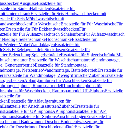
sgussbecken
Ausgüsse
Ersatzteile für
tzteile für Säulen
Halbsäulen
Ersatzteile für
mit Unterschrank
Ersatzteile für Sets Handwaschbecken mit
tzteile für Sets Möbelwaschtisch mit
 Handwaschbecken
Für Waschtische
Ersatzteile für Für Waschtische
Für
ken
Ersatzteile für Für Eckhandwaschbecken
Für
atzteile für Für Aufsatzwaschtisch Schalenform
Für Aufsatzwaschtisch
ür Niedrige Seitenschränke
Hochschränke
Ersatzteile für
für Weitere Möbel
Wandablagen
Ersatzteile für
fe
Sets Füße
Magnettafeln
Steckdosen
Ersatzteile für
ierter Beleuchtung
Spiegelschränke
Ersatzteile für Spiegelschränke
Mit
htischarmaturen
Ersatzteile für Waschtischarmaturen
Standmontage,
, Generatorbetrieb
Ersatzteile für Standmontage,
andmontage, Netzbetrieb
Wandmontage, Batteriebetrieb
Ersatzteile für
er
Ersatzteile für Wandmontage, Zweigriffmischer
Zubehör
Ersatzteile
Ausgussbecken
Ablaufgarnituren für Waschbecken
Ersatzteile für
 Rohrbogensiphons, Raumsparmodell
Tauchrohrsiphons für
rohrsiphons für Waschbecken, Raumsparmodell
UP-Siphons
Ersatzteile
satzteile für
ecken
Ersatzteile für Ablaufgarnituren für
en
Ersatzteile für Anschlussstutzen
Zubehör
Ersatzteile für
ns
Ersatzteile für UP-Siphons
AP-Siphons
Ersatzteile für AP-
n
Siphons
Ersatzteile für Siphons
Anschlussbögen
Ersatzteile für
uschen und Badewannen
Duschen
Bodenentwässerung für
behör für Duschrinnen
Duschbodenabläufe
Ersatzteile für