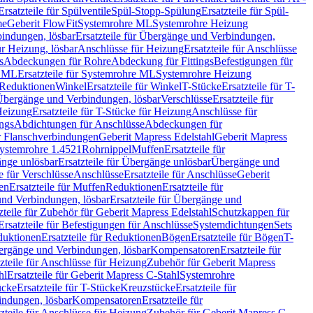
Ersatzteile für Spülventile
Spül-Stopp-Spülung
Ersatzteile für Spül-
me
Geberit FlowFit
Systemrohre ML
Systemrohre Heizung
indungen, lösbar
Ersatzteile für Übergänge und Verbindungen,
r Heizung, lösbar
Anschlüsse für Heizung
Ersatzteile für Anschlüsse
s
Abdeckungen für Rohre
Abdeckung für Fittings
Befestigungen für
e ML
Ersatzteile für Systemrohre ML
Systemrohre Heizung
r Reduktionen
Winkel
Ersatzteile für Winkel
T-Stücke
Ersatzteile für T-
r Übergänge und Verbindungen, lösbar
Verschlüsse
Ersatzteile für
Heizung
Ersatzteile für T-Stücke für Heizung
Anschlüsse für
ngs
Abdichtungen für Anschlüsse
Abdeckungen für
r Flanschverbindungen
Geberit Mapress Edelstahl
Geberit Mapress
 Systemrohre 1.4521
Rohrnippel
Muffen
Ersatzteile für
nge unlösbar
Ersatzteile für Übergänge unlösbar
Übergänge und
le für Verschlüsse
Anschlüsse
Ersatzteile für Anschlüsse
Geberit
en
Ersatzteile für Muffen
Reduktionen
Ersatzteile für
nd Verbindungen, lösbar
Ersatzteile für Übergänge und
zteile für Zubehör für Geberit Mapress Edelstahl
Schutzkappen für
Ersatzteile für Befestigungen für Anschlüsse
Systemdichtungen
Sets
duktionen
Ersatzteile für Reduktionen
Bögen
Ersatzteile für Bögen
T-
bergänge und Verbindungen, lösbar
Kompensatoren
Ersatzteile für
zteile für Anschlüsse für Heizung
Zubehör für Geberit Mapress
hl
Ersatzteile für Geberit Mapress C-Stahl
Systemrohre
ücke
Ersatzteile für T-Stücke
Kreuzstücke
Ersatzteile für
indungen, lösbar
Kompensatoren
Ersatzteile für
zteile für Anschlüsse für Heizung
Zubehör für Geberit Mapress C-