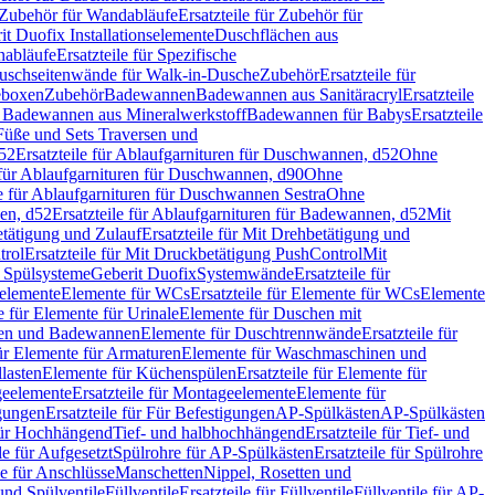
Zubehör für Wandabläufe
Ersatzteile für Zubehör für
t Duofix Installationselemente
Duschflächen aus
nabläufe
Ersatzteile für Spezifische
 Duschseitenwände für Walk-in-Dusche
Zubehör
Ersatzteile für
geboxen
Zubehör
Badewannen
Badewannen aus Sanitäracryl
Ersatzteile
ür Badewannen aus Mineralwerkstoff
Badewannen für Babys
Ersatzteile
s Füße und Sets Traversen und
d52
Ersatzteile für Ablaufgarnituren für Duschwannen, d52
Ohne
e für Ablaufgarnituren für Duschwannen, d90
Ohne
le für Ablaufgarnituren für Duschwannen Sestra
Ohne
en, d52
Ersatzteile für Ablaufgarnituren für Badewannen, d52
Mit
tätigung und Zulauf
Ersatzteile für Mit Drehbetätigung und
trol
Ersatzteile für Mit Druckbetätigung PushControl
Mit
d Spülsysteme
Geberit Duofix
Systemwände
Ersatzteile für
eelemente
Elemente für WCs
Ersatzteile für Elemente für WCs
Elemente
le für Elemente für Urinale
Elemente für Duschen mit
chen und Badewannen
Elemente für Duschtrennwände
Ersatzteile für
für Elemente für Armaturen
Elemente für Waschmaschinen und
llasten
Elemente für Küchenspülen
Ersatzteile für Elemente für
eelemente
Ersatzteile für Montageelemente
Elemente für
gungen
Ersatzteile für Für Befestigungen
AP-Spülkästen
AP-Spülkästen
 für Hochhängend
Tief- und halbhochhängend
Ersatzteile für Tief- und
le für Aufgesetzt
Spülrohre für AP-Spülkästen
Ersatzteile für Spülrohre
le für Anschlüsse
Manschetten
Nippel, Rosetten und
und Spülventile
Füllventile
Ersatzteile für Füllventile
Füllventile für AP-