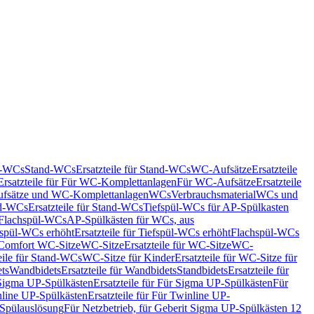
nd-WCs
Stand-WCs
Ersatzteile für Stand-WCs
WC-Aufsätze
Ersatzteile
Ersatzteile für Für WC-Komplettanlagen
Für WC-Aufsätze
Ersatzteile
fsätze und WC-Komplettanlagen
WCs
Verbrauchsmaterial
WCs und
d-WCs
Ersatzteile für Stand-WCs
Tiefspül-WCs für AP-Spülkasten
r Flachspül-WCs
AP-Spülkästen für WCs, aus
fspül-WCs erhöht
Ersatzteile für Tiefspül-WCs erhöht
Flachspül-WCs
r Comfort WC-Sitze
WC-Sitze
Ersatzteile für WC-Sitze
WC-
eile für Stand-WCs
WC-Sitze für Kinder
Ersatzteile für WC-Sitze für
ts
Wandbidets
Ersatzteile für Wandbidets
Standbidets
Ersatzteile für
Sigma UP-Spülkästen
Ersatzteile für Für Sigma UP-Spülkästen
Für
line UP-Spülkästen
Ersatzteile für Für Twinline UP-
 Spülauslösung
Für Netzbetrieb, für Geberit Sigma UP-Spülkästen 12