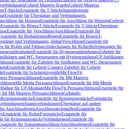
hverbindungen
Geberit Mapress Kupfer
Geberit Mapress
gen
T-Stücke
Ersatzteile für T-Stücke
Innenliegende
bar
Ersatzteile für Übergänge und Verbindungen,
nschlüsse für Heizung
Ersatzteile für Anschlüsse für Heizung
Geberit
n
Ersatzteile für Bögen
T-Stücke
Ersatzteile für T-Stücke
Übergänge
üsse
Ersatzteile für Verschlüsse
Anschlüsse
Ersatzteile für
rsatzteile für Reduktionen
Bögen
Ersatzteile für Bögen
T-
bergänge und Verbindungen, lösbar
Verschlüsse
Ersatzteile für
n für Rohre und Fittings
Abdeckungen für Rohre
Befestigungen für
ienespüleinheiten
Ersatzteile für Hygienespüleinheiten
Zubehör für
r Spülkästen und WC-Steuerungen mit Hygienespülung
UP-Spülkästen
pülung
Ersatzteile für Zubehör für Spülkästen und WC-Steuerungen
stem
Ersatzteile für Geberit Connect Zubehör für Geberit
le
Ersatzteile für Schrägsitzventile
Mit FlowFit
ress Pressanschlüssen
Ersatzteile für Mit Mapress
schlüssen
Mit Mepla Pressanschlüssen
Ersatzteile für Mit Mepla
gelhähne für UP-Montage
Mit FlowFit Pressanschlüssen
Ersatzteile für
le für Mit Mapress Pressanschlüssen
Gebäude-
n
Reinigungsstücke
Ersatzteile für Reinigungsstücke
Formstücke
ckverbindungen
Spannverbindungen
Übergänge auf andere
e für Anschlussbögen
Anschlusssteckmuffen
Ersatzteile für
re
Ersatzteile für Rohre
Formstücke
Ersatzteile für
ile für Reinigungsstücke
Verbindungen
Ersatzteile für
rsatzteile für Apparateanschlüsse
Anschlussbögen
Ersatzteile für