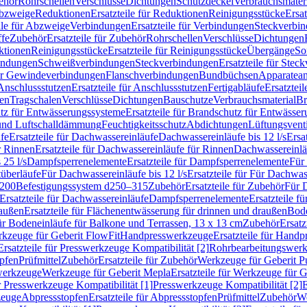
ehör
Rohrschellen
Verschlüsse
Dichtungen
Schutzdeckel
Verbrauchsmater
Abzweige
Reduktionen
Ersatzteile für Reduktionen
Reinigungsstücke
Ersat
ile für Abzweige
Verbindungen
Ersatzteile für Verbindungen
Steckverbi
ffe
Zubehör
Ersatzteile für Zubehör
Rohrschellen
Verschlüsse
Dichtungen
ktionen
Reinigungsstücke
Ersatzteile für Reinigungsstücke
Übergänge
So
bindungen
Schweißverbindungen
Steckverbindungen
Ersatzteile für Ste
für Gewindeverbindungen
Flanschverbindungen
Bundbüchsen
Apparatean
Anschlussstutzen
Ersatzteile für Anschlussstutzen
Fertigabläufe
Ersatzteil
len
Tragschalen
Verschlüsse
Dichtungen
Bauschutze
Verbrauchsmaterial
Br
tz für Entwässerungssysteme
Ersatzteile für Brandschutz für Entwässe
und Luftschalldämmung
Feuchtigkeitsschutz
Abdichtungen
Lüftungsvent
fe
Ersatzteile für Dachwassereinläufe
Dachwassereinläufe bis 12 l/s
Ersa
r Rinnen
Ersatzteile für Dachwassereinläufe für Rinnen
Dachwassereinläu
 25 l/s
Dampfsperrenelemente
Ersatzteile für Dampfsperrenelemente
Für 
tüberläufe
Für Dachwassereinläufe bis 12 l/s
Ersatzteile für Für Dachwass
–200
Befestigungssystem d250–315
Zubehör
Ersatzteile für Zubehör
Für 
Ersatzteile für Dachwassereinläufe
Dampfsperrenelemente
Ersatzteile 
raußen
Ersatzteile für Flächenentwässerung für drinnen und draußen
Bode
für Bodeneinläufe für Balkone und Terrassen, 13 x 13 cm
Zubehör
Ersatz
erkzeuge für Geberit FlowFit
Handpresswerkzeuge
Ersatzteile für Hand
Ersatzteile für Presswerkzeuge Kompatibilität [2]
Rohrbearbeitungswer
opfen
Prüfmittel
Zubehör
Ersatzteile für Zubehör
Werkzeuge für Geberit P
swerkzeuge
Werkzeuge für Geberit Mepla
Ersatzteile für Werkzeuge für 
ür Presswerkzeuge Kompatibilität [1]
Presswerkzeuge Kompatibilität [2]
E
zeuge
Abpressstopfen
Ersatzteile für Abpressstopfen
Prüfmittel
Zubehör
We