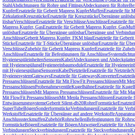
Stahl
Abdichtungen für Rohre und Fittings
Abdeckungen für Rohre
Be
Kupfer
Ersatzteile für Geberit Mapress Kupfer
Muffen
Ersatzteile für 
Zirkulation
Kreuzstücke
Ersatzteile für Kreuzstücke
Übergänge unlösba
lösbar
Verschlüsse
Ersatzteile für Verschlüsse
Anschlüsse
Ersatzteile fü
Mapress Kupfer, Gas
Ersatzteile für Geberit Mapress Kupfer, Gas
Muf
unlösbar
Ersatzteile für Übergänge unlösbar
Übergänge und Verbindun
Anschlüsse
Geberit Mapress Kupfer, FKM blau
Ersatzteile für Geber
Stücke
Ersatzteile für T-Stücke
Übergänge unlösbar
Ersatzteile für Üb
Verschlüsse
Zubehör für Geberit Mapress Kupfer
Ersatzteile für Zube
Anschlüsse
Ersatzteile für Befestigungen für Anschlüsse
Systemdichtu
Hygienespüleinheiten
Sensoren
Kabel
Abdeckungen und Abdeckplatte
mit Hygienespülung
Hygieneeinbaumodule
Ersatzteile für Hygieneei
mit Hygienespülung
Sensoren
Kabel
Netzteile
Ersatzteile für Netzteile
N
Hygienesystem
Gateways
Ersatzteile für Gateways
Konverter
Ersatzteil
Pressanschlüssen
Ersatzteile für Mit FlowFit Pressanschlüssen
Mit Mep
Pressanschlüssen
Probenahmeventile
Kugelhähne
Ersatzteile für Kuge
Pressanschlüssen
Mit Mapress Pressanschlüssen
Ersatzteile für Mit Ma
Mit FlowFit Pressanschlüssen
Mit Mepla Pressanschlüssen
Ersatzteile
Entwässerungssysteme
Geberit Silent-db20
Rohre
Formstücke
Ersatztei
SuperTube
Bögen
Sonderformstücke
Verbindungen
Ersatzteile für Ver
Werkstoffe
Ersatzteile für Übergänge auf andere Werkstoffe
Apparatea
Anschlusssteckmuffen
Zubehör
Rohrschellen
Befestigungen für Rohrsc
Formstücke
Bögen
Ersatzteile für Bögen
Abzweige
Ersatzteile für Abz
Verbindungen
Steckverbindungen
Ersatzteile für Steckverbindungen
Kr