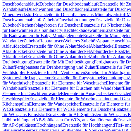
Duschbodenabläufe
Zubehör für Duschbodenabläufe
Ersatzteile für 
Wandabläufe
Duschwannen und Duschflächen
Ersatzteile für Dusch
Mineralwerkstoff
Ersatzteile für Duschflächen aus Mineralwerkstoff
Mo
Duschwannenabläufe
Zubehör
Duschabtrennungen
Ersatzteile für Du
Zubehör
Nischenablageboxen für Duschen
Ersatzteile für Nischenab
für Badewannen aus Sanitäracryl
Rechteckbadewannen
Ersatzteile f
für Badewannen für Babys
Montagelemente
Ersatzteile für Montagele
Wandanker
Zubehör
Reparatursets
Weiteres Zubehör
Apparateanschlüs
Ablaufdeckel
Ersatzteile für Ohne Ablaufdeckel
Ablaufdeckel
Ersatzte
Ablaufdeckel
Ersatzteile für Ohne Ablaufdeckel
Ablaufdeckel
Ersatzte
Ablaufdeckel
Ersatzteile für Ohne Ablaufdeckel
Zubehör für Ablaufga
Drehbetätigung
Ersatzteile für Mit Drehbetätigung
Fertigbausets für D
Zulauf
Fertigbausets für Drehbetätigung und Zulauf
Ersatzteile für Fe
Ventilstopfen
Ersatzteile für Mit Ventilstopfen
Zubehör für Ablaufgarn
Systemwände
Tragsysteme
Ersatzteile für Tragsysteme
Beplankungen
Z
für Waschtische
Ersatzteile für Elemente für Waschtische
Elemente für 
Wandablauf
Ersatzteile für Elemente für Duschen mit Wandablauf
Ele
Elemente für Duschtrennwände
Elemente für Ausgussbecken
Ersatzte
Geschirrspüler
Ersatzteile für Elemente für Waschmaschinen und Gesc
Küchenspülen
Elemente für Wandspeicher
Ersatzteile für Elemente fü
WCs
Ersatzteile für Elemente für WCs
Elemente für Duschen
Ersatztei
für WCs, aus Kunststoff
Ersatzteile für AP-Spülkästen für WCs, aus K
halbhochhängend
AP-Spülkästen für WCs, aus Sanitärkeramik
Ersatzt
für AP-Spülkästen
Hochhängend
Ersatzteile für Hochhängend
Tief- u
Staueinsätze
Verbrauchsmaterial
Spülventile
UP-Spülkästen
Sigma UP-S