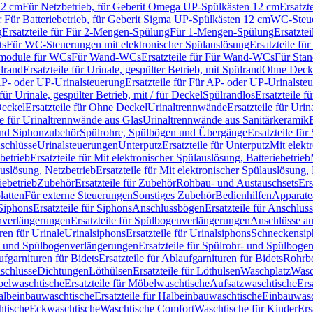
12 cm
Für Netzbetrieb, für Geberit Omega UP-Spülkästen 12 cm
Ersatzt
ür Für Batteriebetrieb, für Geberit Sigma UP-Spülkästen 12 cm
WC-Steue
g
Ersatzteile für Für 2-Mengen-Spülung
Für 1-Mengen-Spülung
Ersatzte
ts
Für WC-Steuerungen mit elektronischer Spülauslösung
Ersatzteile f
ärmodule für WCs
Für Wand-WCs
Ersatzteile für Für Wand-WCs
Für Sta
ülrand
Ersatzteile für Urinale, gespülter Betrieb, mit Spülrand
Ohne Deck
P- oder UP-Urinalsteuerung
Ersatzteile für Für AP- oder UP-Urinalste
 für Urinale, gespülter Betrieb, mit / für Deckel
Spülrandlos
Ersatzteile f
eckel
Ersatzteile für Ohne Deckel
Urinaltrennwände
Ersatzteile für Uri
le für Urinaltrennwände aus Glas
Urinaltrennwände aus Sanitärkeramik
nd Siphonzubehör
Spülrohre, Spülbögen und Übergänge
Ersatzteile fü
schlüsse
Urinalsteuerungen
Unterputz
Ersatzteile für Unterputz
Mit elekt
betrieb
Ersatzteile für Mit elektronischer Spülauslösung, Batteriebetrieb
auslösung, Netzbetrieb
Ersatzteile für Mit elektronischer Spülauslösung,
iebetrieb
Zubehör
Ersatzteile für Zubehör
Rohbau- und Austauschsets
Ers
atten
Für externe Steuerungen
Sonstiges Zubehör
Bedienhilfen
Apparate
Siphons
Ersatzteile für Siphons
Anschlussbögen
Ersatzteile für Anschlu
verlängerungen
Ersatzteile für Spülbogenverlängerungen
Anschlüsse a
ren für Urinale
Urinalsiphons
Ersatzteile für Urinalsiphons
Schneckensip
- und Spülbogenverlängerungen
Ersatzteile für Spülrohr- und Spülbog
fgarnituren für Bidets
Ersatzteile für Ablaufgarnituren für Bidets
Rohrb
schlüsse
Dichtungen
Löthülsen
Ersatzteile für Löthülsen
Waschplatz
Wasc
elwaschtische
Ersatzteile für Möbelwaschtische
Aufsatzwaschtische
Ers
albeinbauwaschtische
Ersatzteile für Halbeinbauwaschtische
Einbauwasc
htische
Eckwaschtische
Waschtische Comfort
Waschtische für Kinder
Ers