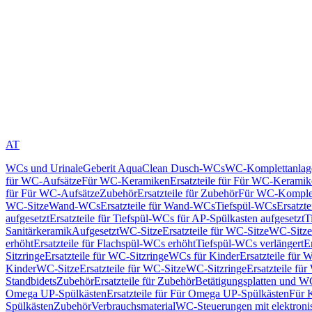
AT
WCs und Urinale
Geberit AquaClean Dusch-WCs
WC-Komplettanlag
für WC-Aufsätze
Für WC-Keramiken
Ersatzteile für Für WC-Kerami
für Für WC-Aufsätze
Zubehör
Ersatzteile für Zubehör
Für WC-Komplet
WC-Sitze
Wand-WCs
Ersatzteile für Wand-WCs
Tiefspül-WCs
Ersatzt
aufgesetzt
Ersatzteile für Tiefspül-WCs für AP-Spülkasten aufgesetzt
T
Sanitärkeramik
Aufgesetzt
WC-Sitze
Ersatzteile für WC-Sitze
WC-Sitze
erhöht
Ersatzteile für Flachspül-WCs erhöht
Tiefspül-WCs verlängert
E
Sitzringe
Ersatzteile für WC-Sitzringe
WCs für Kinder
Ersatzteile für 
Kinder
WC-Sitze
Ersatzteile für WC-Sitze
WC-Sitzringe
Ersatzteile fü
Standbidets
Zubehör
Ersatzteile für Zubehör
Betätigungsplatten und W
Omega UP-Spülkästen
Ersatzteile für Für Omega UP-Spülkästen
Für 
Spülkästen
Zubehör
Verbrauchsmaterial
WC-Steuerungen mit elektroni