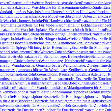
Becken
Ersatzteile für Weitere Becken
Ausgussbecken
Ersatzteile für Au
nräume
Ersatzteile für Waschtische für Klassenräume
Zubehör
Säulen
Ersa
andablagen
Sets Waschtisch mit Unterschrank
Sets Handwaschbecken 
aschtisch mit Unterschrank
Sets Möbelwaschtisch mit Unterschrank
Ersa
für Waschtischunterschränke
Für Handwaschbecken
Ersatzteile für Für
aschtische
Ersatzteile für Für Möbelwaschtische
Für Eckhandwaschbec
rsatzteile für Waschtischplatten
Für Aufsatzwaschtisch Schalenform
Ers
änke
Ersatzteile für Seitenschränke
Niedrige Seitenschränke
Ersatzteile f
ängeschränke
Ersatzteile für Hängeschränke
Weitere Möbel
Ersatzteile 
d Ordnungsboxen
Handtuchhalter und Handtuchhaken
Lichtelemente
Grif
tzteile für Spiegel
Mit integrierter Beleuchtung
Ersatzteile für Mit integr
behör
Lichtelemente
Griffe
Weiteres Zubehör
Steckdosen
Armaturen
Wasc
tteriebetrieb
Ersatzteile für Standmontage, Batteriebetrieb
Standmontage
dmontage, Einhebelmischer
Wandmontage, Netzbetrieb
Ersatzteile für W
teile für Wandmontage, Generatorbetrieb
Wandmontage, Zweigriffmisch
rmaturen
Apparateanschlüsse für Waschplatz, Spülbecken, Geräte und 
 Rohrbogensiphons
Rohrbogensiphons, Raumsparmodell
Ersatzteile für
rohrsiphons für Waschbecken, Raumsparmodell
Ersatzteile für Tauch
nschlüsse
Anschlussstutzen
Anschlussbögen
Abdeckungen
Anschlüsse
Er
aukästen
Ersatzteile für Wandeinbaukästen
Ablaufgarnituren für Spülb
elkammersiphons
Ersatzteile für Doppelkammersiphons
Anschlussstutz
für Geräte
Rohrbogensiphons
Ersatzteile für Rohrbogensiphons
UP-Sipho
en für Ausgussbecken
Ersatzteile für Ablaufgarnituren für Ausgussbecke
ufventile
Ersatzteile für Ablaufventile
Zubehör
Ersatzteile für Zubehör
D
Ersatzteile für Duschrinnen
Zubehör für Duschrinnen
Ersatzteile für Zu