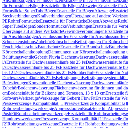
Anschlussbögen
Anschlussstutzen
Ersatzteile für Anschlussstutzen
Zub
für Formstücke
Bögen
Ersatzteile für Bögen
Abzweige
Ersatzteile für 
Formstücke SuperTube
Bögen
Ersatzteile für Bögen
Abzweige
Ersatzte
Steckverbindungen
Krallverbindungen
Übergänge auf andere Werksto
PE
Rohre
Formstücke
Ersatzteile für Formstücke
Bögen
Abzweige
Redu
SuperTube
Bögen
Sonderformstücke
Verbindungen
Ersatzteile für Ver
Übergänge auf andere Werkstoffe
Gewindeverbindungen
Ersatzteile 
für Anschlussbögen
Anschlussmuffen
Ersatzteile für Anschlussmuffen
Schneckensiphons
Zubehör
Rohrschellen
Befestigungen für Rohrschel
Feuchtigkeitsschutz
Brandschutz
Ersatzteile für Brandschutz
Brandschu
Körperschallentkopplung
Dämmungen zur Körperschallentkopplung 
Belüftungsventile
Geberit Pluvia Dachentwässerung
Dachwassereinläu
l/s
Ersatzteile für Dachwassereinläufe bis 25 l/s
Dachwassereinläufe fü
l/s
Dachwassereinläufe bis 25 l/s
Ersatzteile für Dachwassereinläufe bis
bis 12 l/s
Dachwassereinläufe bis 25 l/s
Notüberläufe
Ersatzteile für No
Dachwassereinläufe bis 25 l/s
Befestigungen
Befestigungssystem d40
Befestigungen
Konventionelle Dachentwässerung
Dachwassereinläufe
Zubehör
Bodenentwässerung
Flächenentwässerung für drinnen und d
cm
Bodeneinläufe für Balkone und Terrassen, 13 x 13 cm
Ersatzteile 
Software
Werkzeuge
Werkzeuge für Geberit FlowFit
Ersatzteile für W
Presswerkzeuge Kompatibilität [1]
Presswerkzeuge Kompatibilität [2]
Rohrbearbeitungswerkzeuge
Abpressstopfen
Ersatzteile für Abpressst
PushFit
Rohrbearbeitungswerkzeuge
Ersatzteile für Rohrbearbeitung
Handpresswerkzeuge
Presswerkzeuge Kompatibilität [1]
Ersatzteile f
[2]
Rohrbearbeitungswerkzeuge
Ersatzteile für Rohrbearbeitungswerk