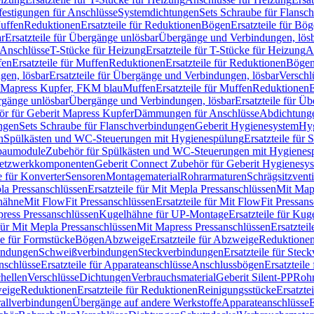
festigungen für Anschlüsse
Systemdichtungen
Sets Schraube für Flansc
Muffen
Reduktionen
Ersatzteile für Reduktionen
Bögen
Ersatzteile für Bö
r
Ersatzteile für Übergänge unlösbar
Übergänge und Verbindungen, lös
r Anschlüsse
T-Stücke für Heizung
Ersatzteile für T-Stücke für Heizung
A
fen
Ersatzteile für Muffen
Reduktionen
Ersatzteile für Reduktionen
Böge
gen, lösbar
Ersatzteile für Übergänge und Verbindungen, lösbar
Verschl
it Mapress Kupfer, FKM blau
Muffen
Ersatzteile für Muffen
Reduktionen
E
ergänge unlösbar
Übergänge und Verbindungen, lösbar
Ersatzteile für Ü
hör für Geberit Mapress Kupfer
Dämmungen für Anschlüsse
Abdichtunge
ngen
Sets Schraube für Flanschverbindungen
Geberit Hygienesystem
Hyg
n
Spülkästen und WC-Steuerungen mit Hygienespülung
Ersatzteile fü
nbaumodule
Zubehör für Spülkästen und WC-Steuerungen mit Hygienes
etzwerkkomponenten
Geberit Connect Zubehör für Geberit Hygienesy
e für Konverter
Sensoren
Montagematerial
Rohrarmaturen
Schrägsitzventi
la Pressanschlüssen
Ersatzteile für Mit Mepla Pressanschlüssen
Mit Map
lhähne
Mit FlowFit Pressanschlüssen
Ersatzteile für Mit FlowFit Pressan
press Pressanschlüssen
Kugelhähne für UP-Montage
Ersatzteile für Ku
 für Mit Mepla Pressanschlüssen
Mit Mapress Pressanschlüssen
Ersatztei
le für Formstücke
Bögen
Abzweige
Ersatzteile für Abzweige
Reduktione
bindungen
Schweißverbindungen
Steckverbindungen
Ersatzteile für Ste
nschlüsse
Ersatzteile für Apparateanschlüsse
Anschlussbögen
Ersatzteil
hellen
Verschlüsse
Dichtungen
Verbrauchsmaterial
Geberit Silent-PP
Roh
weige
Reduktionen
Ersatzteile für Reduktionen
Reinigungsstücke
Ersatzte
allverbindungen
Übergänge auf andere Werkstoffe
Apparateanschlüsse
E