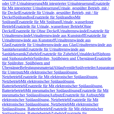
oder UP-Urinalsteuerung
Mit integrierter Urinalsteuerung
Ersatzteile
für Mit integrierter Urinalsteuerung
Urinale, gespülter Betrieb, mit /
für Deckel
Ersatzteile für Urinale, gespülter Betrieb, mit / für
Deckel
Spülrandlos
Ersatzteile für Spülrandlos
Mit
Spülrand
Ersatzteile für Mit Spülrand
Urinale, wasserloser
Betrieb
Ersatzteile für Urinale, wasserloser Betrieb
Ohne
Deckel
Ersatzteile für Ohne Deckel
Urinaltrennwände
Ersatzteile für
Urinaltrennwände
Urinaltrennwände aus Kunststoff
Ersatzteile für
Urinaltrennwände aus Kunststoff
Urinaltrennwände aus
Glas
Ersatzteile für Urinaltrennwände aus Glas
Urinaltrennwände aus
Sanitärkeramik
Ersatzteile für Urinaltrennwände aus
Sanitärkeramik
Zubehör
Ersatzteile für Zubehör
Urinaldeckel
Siphons
und Siphonzubehör
Spülrohre, Spülbögen und Übergänge
Ersatzteile
für Spülrohre, Spülbögen und
Übergänge
Befestigungsmaterial
Ablaufventile
Spülverteiler
Apparatean
für Unterputz
Mit elektronischer Spülauslösung,
Netzbetrieb
Ersatzteile für Mit elektronischer Spülauslösung,
Netzbetrieb
Mit elektronischer Spülauslösung,
Batteriebetrieb
Ersatzteile für Mit elektronischer Spülauslösung,
Batteriebetrieb
Mit pneumatischer Spülauslösung
Ersatzteile für Mit
pneumatischer Spülauslösung
Aufputz
Ersatzteile für Aufputz
Mit
elektronischer Spülauslösung, Netzbetrieb
Ersatzteile für Mit
elektronischer Spülauslösung, Netzbetrieb
Mit elektronischer
Spülauslösung, Batteriebetrieb
Ersatzteile für Mit elektronischer
Spülauslösung, Batteriebetrieb
Zubehör
Ersatzteile für