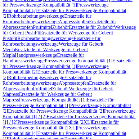
für Presswerkzeuge Kompatibilität [1]
Presswerkzeuge
Kompatibilität [2]
Ersatzteile für Presswerkzeuge Kompatibilität
[2]
Rohrbearbeitungswerkzeuge
Ersatzteile für
Rohrbearbeitungswerkzeuge
Abpressstopfen
Ersatzteile für
Abpressstopfen
Prüfmittel
Zubehör
Ersatzteile für Zubehör
Werkzeuge
für Geberit PushFit
Ersatzteile für Werkzeuge für Geberit
PushFit
Rohrbearbeitungswerkzeuge
Ersatzteile für
Rohrbearbeitungswerkzeuge
Werkzeuge für Geberit
Mepla
Ersatzteile für Werkzeuge für Geberit
Mepla
Handpresswerkzeuge
Ersatzteile für
Handpresswerkzeuge
Presswerkzeuge Kompatibilität [1]
Ersatzteile
für Presswerkzeuge Kompatibilität [1]
Presswerkzeuge
Kompatibilität [2]
Ersatzteile für Presswerkzeuge Kompatibilität
[2]
Rohrbearbeitungswerkzeuge
Ersatzteile für
Rohrbearbeitungswerkzeuge
Abpressstopfen
Ersatzteile für
Abpressstopfen
Prüfmittel
Zubehör
Werkzeuge für Geberit
Mapress
Ersatzteile für Werkzeuge für Geberit
Mapress
Presswerkzeuge Kompatibilität [1]
Ersatzteile für
Presswerkzeuge Kompatibilität [1]
Presswerkzeuge Kompatibilität
[2]
Ersatzteile für Presswerkzeuge Kompatibilität [2]
Presswerkzeuge
Kompatibilität [1] / [2]
Ersatzteile für Presswerkzeuge Kompatibilität
[1] / [2]
Presswerkzeuge Kompatibilität [2XL]
Ersatzteile für
Presswerkzeuge Kompatibilität [2XL]
Presswerkzeuge
Kompatibilität [4]
Ersatzteile für Presswerkzeuge Kompatibilität
[4]
Rohrbearbeitungswerkzeuge
Ersatzteile für