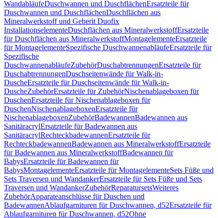
Wandabläufe
Duschwannen und Duschflächen
Ersatzteile für
Duschwannen und Duschflächen
Duschflächen aus
Mineralwerkstoff und Geberit Duofix
Installationselemente
Duschflächen aus Mineralwerkstoff
Ersatzteile
für Duschflächen aus Mineralwerkstoff
Montagelemente
Ersatzteile
für Montagelemente
Spezifische Duschwannenabläufe
Ersatzteile für
Spezifische
Duschwannenabläufe
Zubehör
Duschabtrennungen
Ersatzteile für
Duschabtrennungen
Duschseitenwände für Walk-in-
Dusche
Ersatzteile für Duschseitenwände für Walk-in-
Dusche
Zubehör
Ersatzteile für Zubehör
Nischenablageboxen für
Duschen
Ersatzteile für Nischenablageboxen für
Duschen
Nischenablageboxen
Ersatzteile für
Nischenablageboxen
Zubehör
Badewannen
Badewannen aus
Sanitäracryl
Ersatzteile für Badewannen aus
Sanitäracryl
Rechteckbadewannen
Ersatzteile für
Rechteckbadewannen
Badewannen aus Mineralwerkstoff
Ersatzteile
für Badewannen aus Mineralwerkstoff
Badewannen für
Babys
Ersatzteile für Badewannen für
Babys
Montagelemente
Ersatzteile für Montagelemente
Sets Füße und
Sets Traversen und Wandanker
Ersatzteile für Sets Füße und Sets
Traversen und Wandanker
Zubehör
Reparatursets
Weiteres
Zubehör
Apparateanschlüsse für Duschen und
Badewannen
Ablaufgarnituren für Duschwannen, d52
Ersatzteile für
Ablaufgarnituren für Duschwannen, d52
Ohne