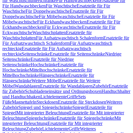
für Waschtischunterschränke
Für Handwaschbecken
Ersatzteile für
Für Handwaschbecken
Für Waschtische
Ersatzteile für Für
Waschtische
Für Doppelwaschtische
Ersatzteile für Für
Doppelwaschtische
Für Möbelwaschtische
Ersatzteile für Für
Möbelwaschtische
Für Eckhandwaschbecken
Ersatzteile für Für
Eckhandwaschbecken
Für Eckwaschtische
Ersatzteile für Für
Eckwaschtische
Waschtischplatten
Ersatzteile für
Waschtischplatten
Für Aufsatzwaschtisch Schalenform
Ersatzteile für
Für Aufsatzwaschtisch Schalenform
Für Aufsatzwaschtisch
rechteckig
Ersatzteile für Für Aufsatzwaschtisch
rechteckig
Seitenschränke
Ersatzteile für Seitenschränke
Niedrige
Seitenschränke
Ersatzteile für Niedrige
Seitenschränke
Hochschränke
Ersatzteile für
Hochschränke
Mittelhochschränke
Ersatzteile für
Mittelhochschränke
Hängeschränke
Ersatzteile für
Hängeschränke
Weitere Möbel
Ersatzteile für Weitere
Möbel
Wandablagen
Ersatzteile für Wandablagen
Zubehör
Ersatzteile
für Zubehör
Schubladeneinsätze und Ordnungsboxen
Handtuchhalter
und Handtuchhaken
Lichtelemente
Griffe
Sets
Füße
Magnettafeln
Steckdosen
Ersatzteile für Steckdosen
Weiteres
Zubehör
Spiegel und Spiegelschränke
Spiegel
Ersatzteile für
Spiegel
Mit integrierter Beleuchtung
Ersatzteile für Mit integrierter
Beleuchtung
Spiegelschränke
Ersatzteile für Spiegelschränke
Mit
integrierter Beleuchtung
Ersatzteile für Mit integrierter
Beleuchtung
Zubehör
Lichtelemente
Griffe
Weiteres