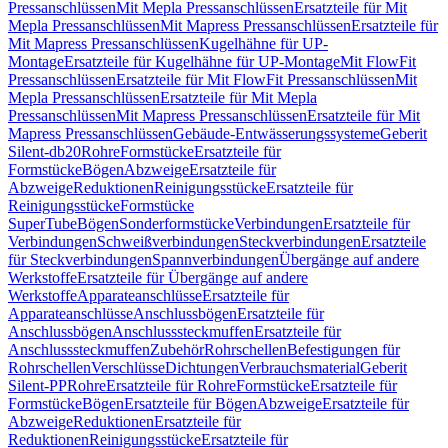
Pressanschlüssen
Mit Mepla Pressanschlüssen
Ersatzteile für Mit
Mepla Pressanschlüssen
Mit Mapress Pressanschlüssen
Ersatzteile für
Mit Mapress Pressanschlüssen
Kugelhähne für UP-
Montage
Ersatzteile für Kugelhähne für UP-Montage
Mit FlowFit
Pressanschlüssen
Ersatzteile für Mit FlowFit Pressanschlüssen
Mit
Mepla Pressanschlüssen
Ersatzteile für Mit Mepla
Pressanschlüssen
Mit Mapress Pressanschlüssen
Ersatzteile für Mit
Mapress Pressanschlüssen
Gebäude-Entwässerungssysteme
Geberit
Silent-db20
Rohre
Formstücke
Ersatzteile für
Formstücke
Bögen
Abzweige
Ersatzteile für
Abzweige
Reduktionen
Reinigungsstücke
Ersatzteile für
Reinigungsstücke
Formstücke
SuperTube
Bögen
Sonderformstücke
Verbindungen
Ersatzteile für
Verbindungen
Schweißverbindungen
Steckverbindungen
Ersatzteile
für Steckverbindungen
Spannverbindungen
Übergänge auf andere
Werkstoffe
Ersatzteile für Übergänge auf andere
Werkstoffe
Apparateanschlüsse
Ersatzteile für
Apparateanschlüsse
Anschlussbögen
Ersatzteile für
Anschlussbögen
Anschlusssteckmuffen
Ersatzteile für
Anschlusssteckmuffen
Zubehör
Rohrschellen
Befestigungen für
Rohrschellen
Verschlüsse
Dichtungen
Verbrauchsmaterial
Geberit
Silent-PP
Rohre
Ersatzteile für Rohre
Formstücke
Ersatzteile für
Formstücke
Bögen
Ersatzteile für Bögen
Abzweige
Ersatzteile für
Abzweige
Reduktionen
Ersatzteile für
Reduktionen
Reinigungsstücke
Ersatzteile für