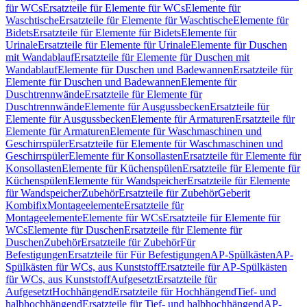
für WCs
Ersatzteile für Elemente für WCs
Elemente für
Waschtische
Ersatzteile für Elemente für Waschtische
Elemente für
Bidets
Ersatzteile für Elemente für Bidets
Elemente für
Urinale
Ersatzteile für Elemente für Urinale
Elemente für Duschen
mit Wandablauf
Ersatzteile für Elemente für Duschen mit
Wandablauf
Elemente für Duschen und Badewannen
Ersatzteile für
Elemente für Duschen und Badewannen
Elemente für
Duschtrennwände
Ersatzteile für Elemente für
Duschtrennwände
Elemente für Ausgussbecken
Ersatzteile für
Elemente für Ausgussbecken
Elemente für Armaturen
Ersatzteile für
Elemente für Armaturen
Elemente für Waschmaschinen und
Geschirrspüler
Ersatzteile für Elemente für Waschmaschinen und
Geschirrspüler
Elemente für Konsollasten
Ersatzteile für Elemente für
Konsollasten
Elemente für Küchenspülen
Ersatzteile für Elemente für
Küchenspülen
Elemente für Wandspeicher
Ersatzteile für Elemente
für Wandspeicher
Zubehör
Ersatzteile für Zubehör
Geberit
Kombifix
Montageelemente
Ersatzteile für
Montageelemente
Elemente für WCs
Ersatzteile für Elemente für
WCs
Elemente für Duschen
Ersatzteile für Elemente für
Duschen
Zubehör
Ersatzteile für Zubehör
Für
Befestigungen
Ersatzteile für Für Befestigungen
AP-Spülkästen
AP-
Spülkästen für WCs, aus Kunststoff
Ersatzteile für AP-Spülkästen
für WCs, aus Kunststoff
Aufgesetzt
Ersatzteile für
Aufgesetzt
Hochhängend
Ersatzteile für Hochhängend
Tief- und
halbhochhängend
Ersatzteile für Tief- und halbhochhängend
AP-