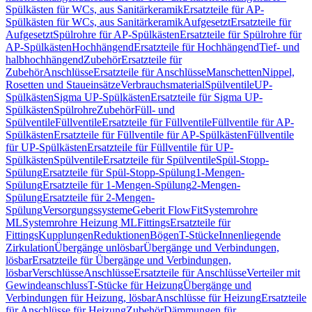
Spülkästen für WCs, aus Sanitärkeramik
Ersatzteile für AP-
Spülkästen für WCs, aus Sanitärkeramik
Aufgesetzt
Ersatzteile für
Aufgesetzt
Spülrohre für AP-Spülkästen
Ersatzteile für Spülrohre für
AP-Spülkästen
Hochhängend
Ersatzteile für Hochhängend
Tief- und
halbhochhängend
Zubehör
Ersatzteile für
Zubehör
Anschlüsse
Ersatzteile für Anschlüsse
Manschetten
Nippel,
Rosetten und Staueinsätze
Verbrauchsmaterial
Spülventile
UP-
Spülkästen
Sigma UP-Spülkästen
Ersatzteile für Sigma UP-
Spülkästen
Spülrohre
Zubehör
Füll- und
Spülventile
Füllventile
Ersatzteile für Füllventile
Füllventile für AP-
Spülkästen
Ersatzteile für Füllventile für AP-Spülkästen
Füllventile
für UP-Spülkästen
Ersatzteile für Füllventile für UP-
Spülkästen
Spülventile
Ersatzteile für Spülventile
Spül-Stopp-
Spülung
Ersatzteile für Spül-Stopp-Spülung
1-Mengen-
Spülung
Ersatzteile für 1-Mengen-Spülung
2-Mengen-
Spülung
Ersatzteile für 2-Mengen-
Spülung
Versorgungssysteme
Geberit FlowFit
Systemrohre
ML
Systemrohre Heizung ML
Fittings
Ersatzteile für
Fittings
Kupplungen
Reduktionen
Bögen
T-Stücke
Innenliegende
Zirkulation
Übergänge unlösbar
Übergänge und Verbindungen,
lösbar
Ersatzteile für Übergänge und Verbindungen,
lösbar
Verschlüsse
Anschlüsse
Ersatzteile für Anschlüsse
Verteiler mit
Gewindeanschluss
T-Stücke für Heizung
Übergänge und
Verbindungen für Heizung, lösbar
Anschlüsse für Heizung
Ersatzteile
für Anschlüsse für Heizung
Zubehör
Dämmungen für