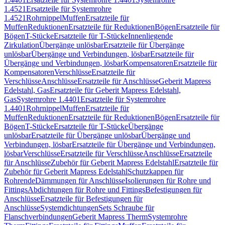
1.4521
Ersatzteile für Systemrohre
1.4521
Rohrnippel
Muffen
Ersatzteile für
Muffen
Reduktionen
Ersatzteile für Reduktionen
Bögen
Ersatzteile für
Bögen
T-Stücke
Ersatzteile für T-Stücke
Innenliegende
Zirkulation
Übergänge unlösbar
Ersatzteile für Übergänge
unlösbar
Übergänge und Verbindungen, lösbar
Ersatzteile für
Übergänge und Verbindungen, lösbar
Kompensatoren
Ersatzteile für
Kompensatoren
Verschlüsse
Ersatzteile für
Verschlüsse
Anschlüsse
Ersatzteile für Anschlüsse
Geberit Mapress
Edelstahl, Gas
Ersatzteile für Geberit Mapress Edelstahl,
Gas
Systemrohre 1.4401
Ersatzteile für Systemrohre
1.4401
Rohrnippel
Muffen
Ersatzteile für
Muffen
Reduktionen
Ersatzteile für Reduktionen
Bögen
Ersatzteile für
Bögen
T-Stücke
Ersatzteile für T-Stücke
Übergänge
unlösbar
Ersatzteile für Übergänge unlösbar
Übergänge und
Verbindungen, lösbar
Ersatzteile für Übergänge und Verbindungen,
lösbar
Verschlüsse
Ersatzteile für Verschlüsse
Anschlüsse
Ersatzteile
für Anschlüsse
Zubehör für Geberit Mapress Edelstahl
Ersatzteile für
Zubehör für Geberit Mapress Edelstahl
Schutzkappen für
Rohrende
Dämmungen für Anschlüsse
Isolierungen für Rohre und
Fittings
Abdichtungen für Rohre und Fittings
Befestigungen für
Anschlüsse
Ersatzteile für Befestigungen für
Anschlüsse
Systemdichtungen
Sets Schraube für
Flanschverbindungen
Geberit Mapress Therm
Systemrohre