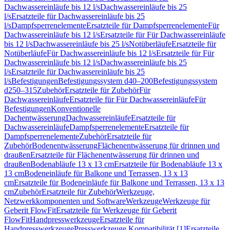
Dachwassereinläufe bis 12 l/s
Dachwassereinläufe bis 25
l/s
Ersatzteile für Dachwassereinläufe bis 25
l/s
Dampfsperrenelemente
Ersatzteile für Dampfsperrenelemente
Für
Dachwassereinläufe bis 12 l/s
Ersatzteile für Für Dachwassereinläufe
bis 12 l/s
Dachwassereinläufe bis 25 l/s
Notüberläufe
Ersatzteile für
Notüberläufe
Für Dachwassereinläufe bis 12 l/s
Ersatzteile für Für
Dachwassereinläufe bis 12 l/s
Dachwassereinläufe bis 25
l/s
Ersatzteile für Dachwassereinläufe bis 25
l/s
Befestigungen
Befestigungssystem d40–200
Befestigungssystem
d250–315
Zubehör
Ersatzteile für Zubehör
Für
Dachwassereinläufe
Ersatzteile für Für Dachwassereinläufe
Für
Befestigungen
Konventionelle
Dachentwässerung
Dachwassereinläufe
Ersatzteile für
Dachwassereinläufe
Dampfsperrenelemente
Ersatzteile für
Dampfsperrenelemente
Zubehör
Ersatzteile für
Zubehör
Bodenentwässerung
Flächenentwässerung für drinnen und
draußen
Ersatzteile für Flächenentwässerung für drinnen und
draußen
Bodenabläufe 13 x 13 cm
Ersatzteile für Bodenabläufe 13 x
13 cm
Bodeneinläufe für Balkone und Terrassen, 13 x 13
cm
Ersatzteile für Bodeneinläufe für Balkone und Terrassen, 13 x 13
cm
Zubehör
Ersatzteile für Zubehör
Werkzeuge,
Netzwerkkomponenten und Software
Werkzeuge
Werkzeuge für
Geberit FlowFit
Ersatzteile für Werkzeuge für Geberit
FlowFit
Handpresswerkzeuge
Ersatzteile für
Handpresswerkzeuge
Presswerkzeuge Kompatibilität [1]
Ersatzteile