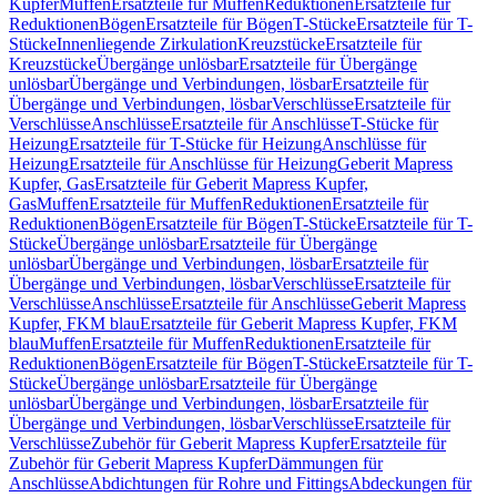
Kupfer
Muffen
Ersatzteile für Muffen
Reduktionen
Ersatzteile für
Reduktionen
Bögen
Ersatzteile für Bögen
T-Stücke
Ersatzteile für T-
Stücke
Innenliegende Zirkulation
Kreuzstücke
Ersatzteile für
Kreuzstücke
Übergänge unlösbar
Ersatzteile für Übergänge
unlösbar
Übergänge und Verbindungen, lösbar
Ersatzteile für
Übergänge und Verbindungen, lösbar
Verschlüsse
Ersatzteile für
Verschlüsse
Anschlüsse
Ersatzteile für Anschlüsse
T-Stücke für
Heizung
Ersatzteile für T-Stücke für Heizung
Anschlüsse für
Heizung
Ersatzteile für Anschlüsse für Heizung
Geberit Mapress
Kupfer, Gas
Ersatzteile für Geberit Mapress Kupfer,
Gas
Muffen
Ersatzteile für Muffen
Reduktionen
Ersatzteile für
Reduktionen
Bögen
Ersatzteile für Bögen
T-Stücke
Ersatzteile für T-
Stücke
Übergänge unlösbar
Ersatzteile für Übergänge
unlösbar
Übergänge und Verbindungen, lösbar
Ersatzteile für
Übergänge und Verbindungen, lösbar
Verschlüsse
Ersatzteile für
Verschlüsse
Anschlüsse
Ersatzteile für Anschlüsse
Geberit Mapress
Kupfer, FKM blau
Ersatzteile für Geberit Mapress Kupfer, FKM
blau
Muffen
Ersatzteile für Muffen
Reduktionen
Ersatzteile für
Reduktionen
Bögen
Ersatzteile für Bögen
T-Stücke
Ersatzteile für T-
Stücke
Übergänge unlösbar
Ersatzteile für Übergänge
unlösbar
Übergänge und Verbindungen, lösbar
Ersatzteile für
Übergänge und Verbindungen, lösbar
Verschlüsse
Ersatzteile für
Verschlüsse
Zubehör für Geberit Mapress Kupfer
Ersatzteile für
Zubehör für Geberit Mapress Kupfer
Dämmungen für
Anschlüsse
Abdichtungen für Rohre und Fittings
Abdeckungen für