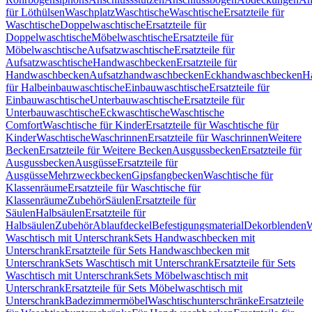
für Löthülsen
Waschplatz
Waschtische
Waschtische
Ersatzteile für
Waschtische
Doppelwaschtische
Ersatzteile für
Doppelwaschtische
Möbelwaschtische
Ersatzteile für
Möbelwaschtische
Aufsatzwaschtische
Ersatzteile für
Aufsatzwaschtische
Handwaschbecken
Ersatzteile für
Handwaschbecken
Aufsatzhandwaschbecken
Eckhandwaschbecken
H
für Halbeinbauwaschtische
Einbauwaschtische
Ersatzteile für
Einbauwaschtische
Unterbauwaschtische
Ersatzteile für
Unterbauwaschtische
Eckwaschtische
Waschtische
Comfort
Waschtische für Kinder
Ersatzteile für Waschtische für
Kinder
Waschtische
Waschrinnen
Ersatzteile für Waschrinnen
Weitere
Becken
Ersatzteile für Weitere Becken
Ausgussbecken
Ersatzteile für
Ausgussbecken
Ausgüsse
Ersatzteile für
Ausgüsse
Mehrzweckbecken
Gipsfangbecken
Waschtische für
Klassenräume
Ersatzteile für Waschtische für
Klassenräume
Zubehör
Säulen
Ersatzteile für
Säulen
Halbsäulen
Ersatzteile für
Halbsäulen
Zubehör
Ablaufdeckel
Befestigungsmaterial
Dekorblenden
W
Waschtisch mit Unterschrank
Sets Handwaschbecken mit
Unterschrank
Ersatzteile für Sets Handwaschbecken mit
Unterschrank
Sets Waschtisch mit Unterschrank
Ersatzteile für Sets
Waschtisch mit Unterschrank
Sets Möbelwaschtisch mit
Unterschrank
Ersatzteile für Sets Möbelwaschtisch mit
Unterschrank
Badezimmermöbel
Waschtischunterschränke
Ersatzteile