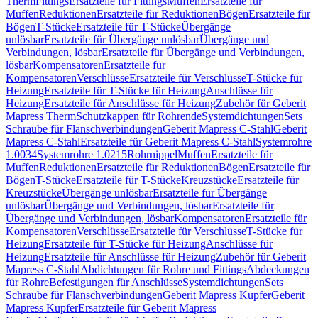
Therm
Fittings
Ersatzteile für Fittings
Muffen
Ersatzteile für
Muffen
Reduktionen
Ersatzteile für Reduktionen
Bögen
Ersatzteile für
Bögen
T-Stücke
Ersatzteile für T-Stücke
Übergänge
unlösbar
Ersatzteile für Übergänge unlösbar
Übergänge und
Verbindungen, lösbar
Ersatzteile für Übergänge und Verbindungen,
lösbar
Kompensatoren
Ersatzteile für
Kompensatoren
Verschlüsse
Ersatzteile für Verschlüsse
T-Stücke für
Heizung
Ersatzteile für T-Stücke für Heizung
Anschlüsse für
Heizung
Ersatzteile für Anschlüsse für Heizung
Zubehör für Geberit
Mapress Therm
Schutzkappen für Rohrende
Systemdichtungen
Sets
Schraube für Flanschverbindungen
Geberit Mapress C-Stahl
Geberit
Mapress C-Stahl
Ersatzteile für Geberit Mapress C-Stahl
Systemrohre
1.0034
Systemrohre 1.0215
Rohrnippel
Muffen
Ersatzteile für
Muffen
Reduktionen
Ersatzteile für Reduktionen
Bögen
Ersatzteile für
Bögen
T-Stücke
Ersatzteile für T-Stücke
Kreuzstücke
Ersatzteile für
Kreuzstücke
Übergänge unlösbar
Ersatzteile für Übergänge
unlösbar
Übergänge und Verbindungen, lösbar
Ersatzteile für
Übergänge und Verbindungen, lösbar
Kompensatoren
Ersatzteile für
Kompensatoren
Verschlüsse
Ersatzteile für Verschlüsse
T-Stücke für
Heizung
Ersatzteile für T-Stücke für Heizung
Anschlüsse für
Heizung
Ersatzteile für Anschlüsse für Heizung
Zubehör für Geberit
Mapress C-Stahl
Abdichtungen für Rohre und Fittings
Abdeckungen
für Rohre
Befestigungen für Anschlüsse
Systemdichtungen
Sets
Schraube für Flanschverbindungen
Geberit Mapress Kupfer
Geberit
Mapress Kupfer
Ersatzteile für Geberit Mapress