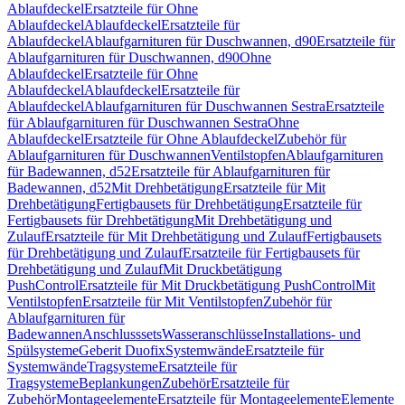
Ablaufdeckel
Ersatzteile für Ohne
Ablaufdeckel
Ablaufdeckel
Ersatzteile für
Ablaufdeckel
Ablaufgarnituren für Duschwannen, d90
Ersatzteile für
Ablaufgarnituren für Duschwannen, d90
Ohne
Ablaufdeckel
Ersatzteile für Ohne
Ablaufdeckel
Ablaufdeckel
Ersatzteile für
Ablaufdeckel
Ablaufgarnituren für Duschwannen Sestra
Ersatzteile
für Ablaufgarnituren für Duschwannen Sestra
Ohne
Ablaufdeckel
Ersatzteile für Ohne Ablaufdeckel
Zubehör für
Ablaufgarnituren für Duschwannen
Ventilstopfen
Ablaufgarnituren
für Badewannen, d52
Ersatzteile für Ablaufgarnituren für
Badewannen, d52
Mit Drehbetätigung
Ersatzteile für Mit
Drehbetätigung
Fertigbausets für Drehbetätigung
Ersatzteile für
Fertigbausets für Drehbetätigung
Mit Drehbetätigung und
Zulauf
Ersatzteile für Mit Drehbetätigung und Zulauf
Fertigbausets
für Drehbetätigung und Zulauf
Ersatzteile für Fertigbausets für
Drehbetätigung und Zulauf
Mit Druckbetätigung
PushControl
Ersatzteile für Mit Druckbetätigung PushControl
Mit
Ventilstopfen
Ersatzteile für Mit Ventilstopfen
Zubehör für
Ablaufgarnituren für
Badewannen
Anschlusssets
Wasseranschlüsse
Installations- und
Spülsysteme
Geberit Duofix
Systemwände
Ersatzteile für
Systemwände
Tragsysteme
Ersatzteile für
Tragsysteme
Beplankungen
Zubehör
Ersatzteile für
Zubehör
Montageelemente
Ersatzteile für Montageelemente
Elemente