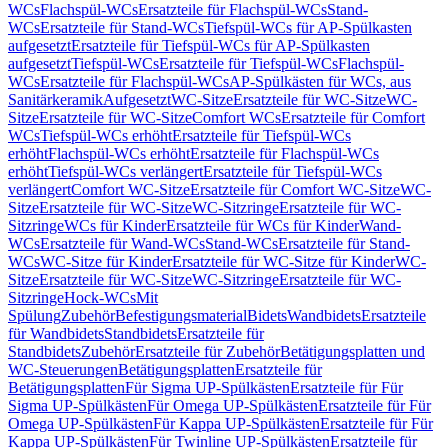
WCs
Flachspül-WCs
Ersatzteile für Flachspül-WCs
Stand-
WCs
Ersatzteile für Stand-WCs
Tiefspül-WCs für AP-Spülkasten
aufgesetzt
Ersatzteile für Tiefspül-WCs für AP-Spülkasten
aufgesetzt
Tiefspül-WCs
Ersatzteile für Tiefspül-WCs
Flachspül-
WCs
Ersatzteile für Flachspül-WCs
AP-Spülkästen für WCs, aus
Sanitärkeramik
Aufgesetzt
WC-Sitze
Ersatzteile für WC-Sitze
WC-
Sitze
Ersatzteile für WC-Sitze
Comfort WCs
Ersatzteile für Comfort
WCs
Tiefspül-WCs erhöht
Ersatzteile für Tiefspül-WCs
erhöht
Flachspül-WCs erhöht
Ersatzteile für Flachspül-WCs
erhöht
Tiefspül-WCs verlängert
Ersatzteile für Tiefspül-WCs
verlängert
Comfort WC-Sitze
Ersatzteile für Comfort WC-Sitze
WC-
Sitze
Ersatzteile für WC-Sitze
WC-Sitzringe
Ersatzteile für WC-
Sitzringe
WCs für Kinder
Ersatzteile für WCs für Kinder
Wand-
WCs
Ersatzteile für Wand-WCs
Stand-WCs
Ersatzteile für Stand-
WCs
WC-Sitze für Kinder
Ersatzteile für WC-Sitze für Kinder
WC-
Sitze
Ersatzteile für WC-Sitze
WC-Sitzringe
Ersatzteile für WC-
Sitzringe
Hock-WCs
Mit
Spülung
Zubehör
Befestigungsmaterial
Bidets
Wandbidets
Ersatzteile
für Wandbidets
Standbidets
Ersatzteile für
Standbidets
Zubehör
Ersatzteile für Zubehör
Betätigungsplatten und
WC-Steuerungen
Betätigungsplatten
Ersatzteile für
Betätigungsplatten
Für Sigma UP-Spülkästen
Ersatzteile für Für
Sigma UP-Spülkästen
Für Omega UP-Spülkästen
Ersatzteile für Für
Omega UP-Spülkästen
Für Kappa UP-Spülkästen
Ersatzteile für Für
Kappa UP-Spülkästen
Für Twinline UP-Spülkästen
Ersatzteile für