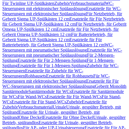
Für Twinline UP-Spülkästen
Zubehör
Verbrauchsmaterial
WC-
Steuerungen mit elektronischer Spülauslösung
Ersatzteile für WC-
Steuerungen mit elektronischer Spülauslösung
Für Netzbetrieb, für
Geberit Sigma UP-Spülkästen 12 cm
Ersatzteile für Für Netzbetrieb,
für Geberit Sigma UP-Spülkästen 12 cm
Für Netzbetrieb, für Geberit
Omega UP-Spülkästen 12 cm
Ersatzteile für Für Netzbetrieb, für
Geberit Omega UP-Spülkästen 12 cm
Für Batteriebetrieb, für
Geberit Sigma UP-Spülkästen 12 cm
Ersatzteile für Für
Batteriebetrieb, für Geberit Sigma UP-Spülkästen 12 cm
WC-
Steuerungen mit pneumatischer Spülauslösung
Ersatzteile für WC-
Steuerungen mit pneumatischer Spülauslösung
Für 2-Mengen-
Spülung
Ersatzteile für Für 2-Mengen-Spülung
Für 1-Mengen-
Spülung
Ersatzteile für Für 1-Mengen-Spülung
Zubehör für WC-
Steuerungen
Ersatzteile für Zubehör für WC-
Steuerungen
Rohbausets
Ersatzteile für Rohbausets
Für WC-
Steuerungen mit elektronischer Spülauslösung
Ersatzteile für Für
WC-Steuerungen mit elektronischer Spülauslösung
Geberit Monolith
Sanitärmodule
Sanitärmodule für WCs
Ersatzteile für Sanitärmodule
für WCs
Für Wand-WCs
Ersatzteile für Für Wand-WCs
Für Stand-
WCs
Ersatzteile für Für Stand-WCs
Zubehör
Ersatzteile für
Zubehör
Verbrauchsmaterial
Urinale
Urinale, gespülter Betrieb, mit
Spülrand
Ersatzteile für Urinale, gespülter Betrieb, mit
Spülrand
Ohne Deckel
Ersatzteile für Ohne Deckel
Urinale, gespülter
Betrieb, spülrandlos
Ersatzteile für Urinale, gespülter Betrieb,
spülrandlos
Für AP- oder UP-Urinalsteuerung
Ersatzteile für Für AP-