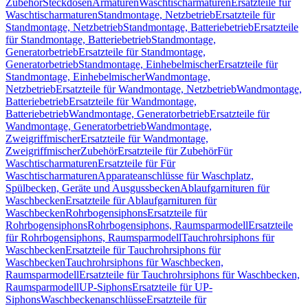
Zubehör
Steckdosen
Armaturen
Waschtischarmaturen
Ersatzteile für
Waschtischarmaturen
Standmontage, Netzbetrieb
Ersatzteile für
Standmontage, Netzbetrieb
Standmontage, Batteriebetrieb
Ersatzteile
für Standmontage, Batteriebetrieb
Standmontage,
Generatorbetrieb
Ersatzteile für Standmontage,
Generatorbetrieb
Standmontage, Einhebelmischer
Ersatzteile für
Standmontage, Einhebelmischer
Wandmontage,
Netzbetrieb
Ersatzteile für Wandmontage, Netzbetrieb
Wandmontage,
Batteriebetrieb
Ersatzteile für Wandmontage,
Batteriebetrieb
Wandmontage, Generatorbetrieb
Ersatzteile für
Wandmontage, Generatorbetrieb
Wandmontage,
Zweigriffmischer
Ersatzteile für Wandmontage,
Zweigriffmischer
Zubehör
Ersatzteile für Zubehör
Für
Waschtischarmaturen
Ersatzteile für Für
Waschtischarmaturen
Apparateanschlüsse für Waschplatz,
Spülbecken, Geräte und Ausgussbecken
Ablaufgarnituren für
Waschbecken
Ersatzteile für Ablaufgarnituren für
Waschbecken
Rohrbogensiphons
Ersatzteile für
Rohrbogensiphons
Rohrbogensiphons, Raumsparmodell
Ersatzteile
für Rohrbogensiphons, Raumsparmodell
Tauchrohrsiphons für
Waschbecken
Ersatzteile für Tauchrohrsiphons für
Waschbecken
Tauchrohrsiphons für Waschbecken,
Raumsparmodell
Ersatzteile für Tauchrohrsiphons für Waschbecken,
Raumsparmodell
UP-Siphons
Ersatzteile für UP-
Siphons
Waschbeckenanschlüsse
Ersatzteile für