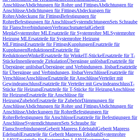
Anschlüsse
Abdichtungen für Rohre und Fittings
Abdichtungen für
Anschlüsse
Abdichtungen für Fittings
Abdeckungen für
Rohre
Abdeckung für Fittings
Befestigungen für
Rohre
Befestigungen für Anschlüsse
Systemdichtungen
Sets Schraube
für Flanschverbindungen
Verbrauchsmaterial
Geberit
Mepla
Systemrohre ML
Ersatzteile für Systemrohre ML
Systemrohre
Heizung ML
Ersatzteile für Systemrohre Heizung
ML
Fittings
Ersatzteile für Fittings
Kupplungen
Ersatzteile für
Kupplungen
Reduktionen
Ersatzteile für
Reduktionen
Winkel
Ersatzteile für Winkel
T-Stücke
Ersatzteile für T-
Stücke
Innenliegende Zirkulation
Übergänge unlösbar
Ersatzteile für
Übergänge unlösbar
Übergänge und Verbindungen, lösbar
Ersatzteile
für Übergänge und Verbindungen, lösbar
Verschlüsse
Ersatzteile für
Verschlüsse
Anschlüsse
Ersatzteile für Anschlüsse
Verteiler mit
Gewindeanschluss
Ersatzteile für Verteiler mit Gewindeanschluss
T-
Stücke für Heizung
Ersatzteile für T-Stücke für Heizung
Anschlüsse
für Heizung
Ersatzteile für Anschlüsse für
Heizung
Zubehör
Ersatzteile für Zubehör
Dämmungen für
Anschlüsse
Abdichtungen für Rohre und Fittings
Abdichtungen für
Anschlüsse
Abdeckungen für Rohre
Befestigungen für
Rohre
Befestigungen für Anschlüsse
Ersatzteile für Befestigungen für
Anschlüsse
Systemdichtungen
Sets Schraube für
Flanschverbindungen
Geberit Mapress Edelstahl
Geberit Mapress
Edelstahl
Ersatzteile für Geberit Mapress Edelstahl
Systemrohre
1.4401
Ersatzteile für Systemrohre 1.4401
Systemrohre