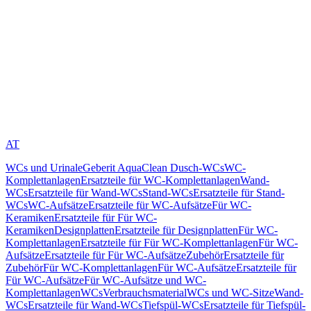
AT
WCs und Urinale
Geberit AquaClean Dusch-WCs
WC-
Komplettanlagen
Ersatzteile für WC-Komplettanlagen
Wand-
WCs
Ersatzteile für Wand-WCs
Stand-WCs
Ersatzteile für Stand-
WCs
WC-Aufsätze
Ersatzteile für WC-Aufsätze
Für WC-
Keramiken
Ersatzteile für Für WC-
Keramiken
Designplatten
Ersatzteile für Designplatten
Für WC-
Komplettanlagen
Ersatzteile für Für WC-Komplettanlagen
Für WC-
Aufsätze
Ersatzteile für Für WC-Aufsätze
Zubehör
Ersatzteile für
Zubehör
Für WC-Komplettanlagen
Für WC-Aufsätze
Ersatzteile für
Für WC-Aufsätze
Für WC-Aufsätze und WC-
Komplettanlagen
WCs
Verbrauchsmaterial
WCs und WC-Sitze
Wand-
WCs
Ersatzteile für Wand-WCs
Tiefspül-WCs
Ersatzteile für Tiefspül-