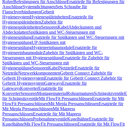
Rohre
Befestigungen für Anschlüsse
Ersatzteile für Befestigungen für
Anschlüsse
Systemdichtungen
Sets Schraube für
Flanschverbindungen
Geberit
Hygienesystem
Hygienespüleinheiten
Ersatzteile für
Hygienespüleinheiten
Zubehör für
Hygienespüleinheiten
Sensoren
Kabel
Abdeckungen und
Abdeckplatten
Spülkästen und WC-Steuerungen mit
Hygienespülung
Ersatzteile für Spülkästen und WC-Steuerungen mit
Hygienespülung
UP-Spülkästen mit
Hygienespülung
Hygieneeinbaumodule
Ersatzteile für
Hygieneeinbaumodule
Zubehör für Spülkästen und WC-
Steuerungen mit Hygienespülung
Ersatzteile für Zubehör für
Spülkästen und WC-Steuerungen mit
Hygienespülung
Sensoren
Kabel
Netzteile
Ersatzteile für
Netzteile
Netzwerkkomponenten
Geberit Connect Zubehör für
Geberit Hygienesystem
Ersatzteile für Geberit Connect Zubehör für
Geberit Hygienesystem
Gateways
Ersatzteile für
Gateways
Konverter
Ersatzteile für
Konverter
Sensoren
Montagematerial
Rohrarmaturen
Schrägsitzventile
E
für Schrägsitzventile
Mit FlowFit Pressanschlüssen
Ersatzteile für Mit
FlowFit Pressanschlüssen
Mit Mepla Pressanschlüssen
Ersatzteile für
Mit Mepla Pressanschlüssen
Mit Mapress
Pressanschlüssen
Ersatzteile für Mit Mapress
Pressanschlüssen
Probenahmeventile
Kugelhähne
Ersatzteile für
Kugelhähne
Mit FlowFit Pressanschlüssen
Ersatzteile für Mit FlowFit