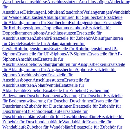
Waschbeckenanschlüsse
Anschlussstutzen
Anschlussbögen
Abdeckung
für
Anschlüsse
Dichtungen
Löthülsen
Standrohre
Verlängerungen
Wandeinb
für Wandeinbaukästen
Ablaufgarnituren für Spülbecken
Ersatzteile
für Ablaufgarnituren für Spülbecken
Rohrbogensiphons
Ersatzteile
für Rohrbogensiphons
Doppelkammersiphons
Ersatzteile für
Doppelkammersiphons
Anschlussstutzen
Ersatzteile für
Anschlussstutzen
Zubehör
Ersatzteile für Zubehör
Ablaufgarnituren
für Geräte
Ersatzteile für Ablaufgarnituren für
Geräte
Rohrbogensiphons
Ersatzteile für Rohrbogensiphons
UP-
Siphons
Ersatzteile für UP-Siphons
AP-Siphons
Ersatzteile für AP-
Siphons
Anschlüsse
Ersatzteile für
Anschlüsse
Zubehör
Ablaufgarnituren für Ausgussbecken
Ersatzteile
für Ablaufgarnituren für Ausgussbecken
Siphons
Ersatzteile für
Siphons
Anschlussbögen
Ersatzteile für
Anschlussbögen
Anschlussstutzen
Ersatzteile für
Anschlussstutzen
Ablaufventile
Ersatzteile für
Ablaufventile
Zubehör
Ersatzteile für Zubehör
Duschen und
Badewannen
Duschen
Bodenentwässerung für Duschen
Ersatzteile
für Bodenentwässerung für Duschen
Duschrinnen
Ersatzteile für
Duschrinnen
Zubehör für Duschrinnen
Ersatzteile für Zubehör für
Duschrinnen
Duschbodenabläufe
Ersatzteile für
Duschbodenabläufe
Zubehör für Duschbodenabläufe
Ersatzteile für
Zubehör für Duschbodenabläufe
Wandabläufe
Ersatzteile für
Wandabläufe
Zubehör für Wandabläufe
Ersatzteile für Zubehör für