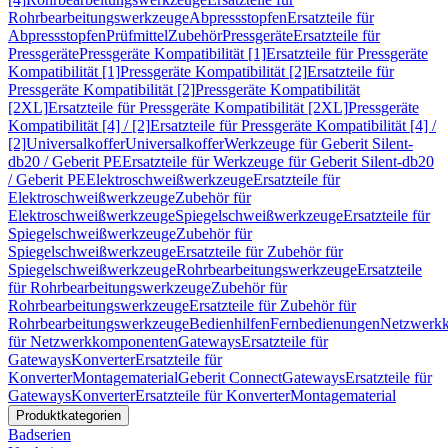
Rohrbearbeitungswerkzeuge
Abpressstopfen
Ersatzteile für
Abpressstopfen
Prüfmittel
Zubehör
Pressgeräte
Ersatzteile für
Pressgeräte
Pressgeräte Kompatibilität [1]
Ersatzteile für Pressgeräte
Kompatibilität [1]
Pressgeräte Kompatibilität [2]
Ersatzteile für
Pressgeräte Kompatibilität [2]
Pressgeräte Kompatibilität
[2XL]
Ersatzteile für Pressgeräte Kompatibilität [2XL]
Pressgeräte
Kompatibilität [4] / [2]
Ersatzteile für Pressgeräte Kompatibilität [4] /
[2]
Universalkoffer
Universalkoffer
Werkzeuge für Geberit Silent-
db20 / Geberit PE
Ersatzteile für Werkzeuge für Geberit Silent-db20
/ Geberit PE
Elektroschweißwerkzeuge
Ersatzteile für
Elektroschweißwerkzeuge
Zubehör für
Elektroschweißwerkzeuge
Spiegelschweißwerkzeuge
Ersatzteile für
Spiegelschweißwerkzeuge
Zubehör für
Spiegelschweißwerkzeuge
Ersatzteile für Zubehör für
Spiegelschweißwerkzeuge
Rohrbearbeitungswerkzeuge
Ersatzteile
für Rohrbearbeitungswerkzeuge
Zubehör für
Rohrbearbeitungswerkzeuge
Ersatzteile für Zubehör für
Rohrbearbeitungswerkzeuge
Bedienhilfen
Fernbedienungen
Netzwerk
für Netzwerkkomponenten
Gateways
Ersatzteile für
Gateways
Konverter
Ersatzteile für
Konverter
Montagematerial
Geberit Connect
Gateways
Ersatzteile für
Gateways
Konverter
Ersatzteile für Konverter
Montagematerial
Produktkategorien
Badserien