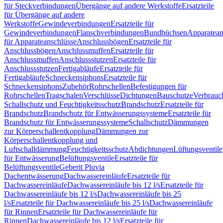
für Steckverbindungen
Übergänge auf andere Werkstoffe
Ersatzteile
für Übergänge auf andere
Werkstoffe
Gewindeverbindungen
Ersatzteile für
Gewindeverbindungen
Flanschverbindungen
Bundbüchsen
Apparatean
für Apparateanschlüsse
Anschlussbögen
Ersatzteile für
Anschlussbögen
Anschlussmuffen
Ersatzteile für
Anschlussmuffen
Anschlussstutzen
Ersatzteile für
Anschlussstutzen
Fertigabläufe
Ersatzteile für
Fertigabläufe
Schneckensiphons
Ersatzteile für
Schneckensiphons
Zubehör
Rohrschellen
Befestigungen für
Rohrschellen
Tragschalen
Verschlüsse
Dichtungen
Bauschutze
Verbrauc
Schallschutz und Feuchtigkeitsschutz
Brandschutz
Ersatzteile für
Brandschutz
Brandschutz für Entwässerungssysteme
Ersatzteile für
Brandschutz für Entwässerungssysteme
Schallschutz
Dämmungen
zur Körperschallentkopplung
Dämmungen zur
Körperschallentkopplung und
Luftschalldämmung
Feuchtigkeitsschutz
Abdichtungen
Lüftungsventile
für Entwässerung
Belüftungsventile
Ersatzteile für
Belüftungsventile
Geberit Pluvia
Dachentwässerung
Dachwassereinläufe
Ersatzteile für
Dachwassereinläufe
Dachwassereinläufe bis 12 l/s
Ersatzteile für
Dachwassereinläufe bis 12 l/s
Dachwassereinläufe bis 25
l/s
Ersatzteile für Dachwassereinläufe bis 25 l/s
Dachwassereinläufe
für Rinnen
Ersatzteile für Dachwassereinläufe für
Rinnen
Dachwassereinläufe bis 12 l/s
Ersatzteile für