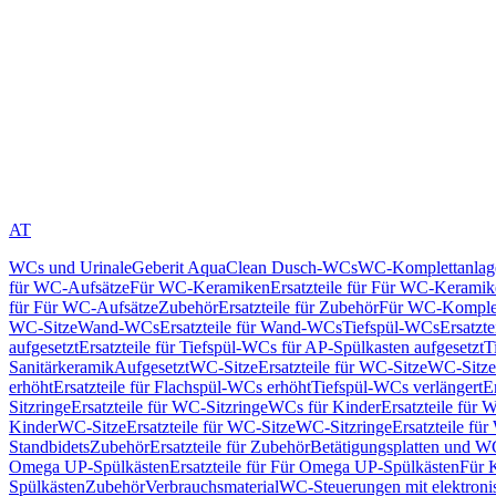
AT
WCs und Urinale
Geberit AquaClean Dusch-WCs
WC-Komplettanlag
für WC-Aufsätze
Für WC-Keramiken
Ersatzteile für Für WC-Kerami
für Für WC-Aufsätze
Zubehör
Ersatzteile für Zubehör
Für WC-Komplet
WC-Sitze
Wand-WCs
Ersatzteile für Wand-WCs
Tiefspül-WCs
Ersatzt
aufgesetzt
Ersatzteile für Tiefspül-WCs für AP-Spülkasten aufgesetzt
T
Sanitärkeramik
Aufgesetzt
WC-Sitze
Ersatzteile für WC-Sitze
WC-Sitze
erhöht
Ersatzteile für Flachspül-WCs erhöht
Tiefspül-WCs verlängert
E
Sitzringe
Ersatzteile für WC-Sitzringe
WCs für Kinder
Ersatzteile für 
Kinder
WC-Sitze
Ersatzteile für WC-Sitze
WC-Sitzringe
Ersatzteile fü
Standbidets
Zubehör
Ersatzteile für Zubehör
Betätigungsplatten und W
Omega UP-Spülkästen
Ersatzteile für Für Omega UP-Spülkästen
Für 
Spülkästen
Zubehör
Verbrauchsmaterial
WC-Steuerungen mit elektroni