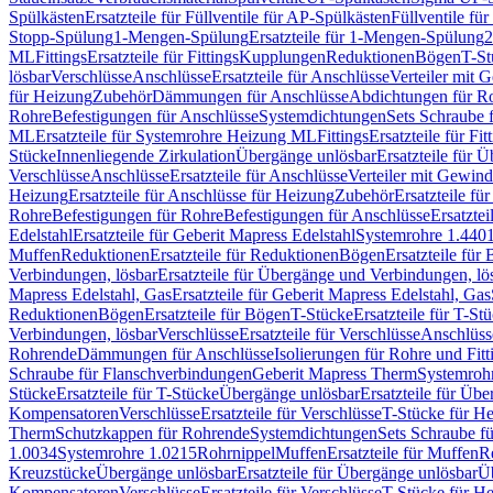
Spülkästen
Ersatzteile für Füllventile für AP-Spülkästen
Füllventile fü
Stopp-Spülung
1-Mengen-Spülung
Ersatzteile für 1-Mengen-Spülung
2
ML
Fittings
Ersatzteile für Fittings
Kupplungen
Reduktionen
Bögen
T-St
lösbar
Verschlüsse
Anschlüsse
Ersatzteile für Anschlüsse
Verteiler mit 
für Heizung
Zubehör
Dämmungen für Anschlüsse
Abdichtungen für Ro
Rohre
Befestigungen für Anschlüsse
Systemdichtungen
Sets Schraube 
ML
Ersatzteile für Systemrohre Heizung ML
Fittings
Ersatzteile für Fit
Stücke
Innenliegende Zirkulation
Übergänge unlösbar
Ersatzteile für 
Verschlüsse
Anschlüsse
Ersatzteile für Anschlüsse
Verteiler mit Gewin
Heizung
Ersatzteile für Anschlüsse für Heizung
Zubehör
Ersatzteile fü
Rohre
Befestigungen für Rohre
Befestigungen für Anschlüsse
Ersatzte
Edelstahl
Ersatzteile für Geberit Mapress Edelstahl
Systemrohre 1.440
Muffen
Reduktionen
Ersatzteile für Reduktionen
Bögen
Ersatzteile für
Verbindungen, lösbar
Ersatzteile für Übergänge und Verbindungen, lö
Mapress Edelstahl, Gas
Ersatzteile für Geberit Mapress Edelstahl, Gas
Reduktionen
Bögen
Ersatzteile für Bögen
T-Stücke
Ersatzteile für T-St
Verbindungen, lösbar
Verschlüsse
Ersatzteile für Verschlüsse
Anschlüss
Rohrende
Dämmungen für Anschlüsse
Isolierungen für Rohre und Fitt
Schraube für Flanschverbindungen
Geberit Mapress Therm
Systemroh
Stücke
Ersatzteile für T-Stücke
Übergänge unlösbar
Ersatzteile für Üb
Kompensatoren
Verschlüsse
Ersatzteile für Verschlüsse
T-Stücke für H
Therm
Schutzkappen für Rohrende
Systemdichtungen
Sets Schraube f
1.0034
Systemrohre 1.0215
Rohrnippel
Muffen
Ersatzteile für Muffen
R
Kreuzstücke
Übergänge unlösbar
Ersatzteile für Übergänge unlösbar
Üb
Kompensatoren
Verschlüsse
Ersatzteile für Verschlüsse
T-Stücke für H