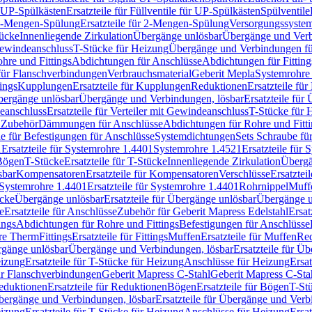
r UP-Spülkästen
Ersatzteile für Füllventile für UP-Spülkästen
Spülventile
-Mengen-Spülung
Ersatzteile für 2-Mengen-Spülung
Versorgungssyste
ücke
Innenliegende Zirkulation
Übergänge unlösbar
Übergänge und Verb
Gewindeanschluss
T-Stücke für Heizung
Übergänge und Verbindungen fü
hre und Fittings
Abdichtungen für Anschlüsse
Abdichtungen für Fitting
für Flanschverbindungen
Verbrauchsmaterial
Geberit Mepla
Systemrohr
tings
Kupplungen
Ersatzteile für Kupplungen
Reduktionen
Ersatzteile fü
Übergänge unlösbar
Übergänge und Verbindungen, lösbar
Ersatzteile fü
deanschluss
Ersatzteile für Verteiler mit Gewindeanschluss
T-Stücke für 
r Zubehör
Dämmungen für Anschlüsse
Abdichtungen für Rohre und Fitti
ile für Befestigungen für Anschlüsse
Systemdichtungen
Sets Schraube fü
1
Ersatzteile für Systemrohre 1.4401
Systemrohre 1.4521
Ersatzteile für
 Bögen
T-Stücke
Ersatzteile für T-Stücke
Innenliegende Zirkulation
Übergä
sbar
Kompensatoren
Ersatzteile für Kompensatoren
Verschlüsse
Ersatztei
Systemrohre 1.4401
Ersatzteile für Systemrohre 1.4401
Rohrnippel
Muff
ücke
Übergänge unlösbar
Ersatzteile für Übergänge unlösbar
Übergänge u
e
Ersatzteile für Anschlüsse
Zubehör für Geberit Mapress Edelstahl
Ersat
ings
Abdichtungen für Rohre und Fittings
Befestigungen für Anschlüsse
re Therm
Fittings
Ersatzteile für Fittings
Muffen
Ersatzteile für Muffen
Re
ergänge unlösbar
Übergänge und Verbindungen, lösbar
Ersatzteile für Ü
eizung
Ersatzteile für T-Stücke für Heizung
Anschlüsse für Heizung
Ersat
ür Flanschverbindungen
Geberit Mapress C-Stahl
Geberit Mapress C-Sta
eduktionen
Ersatzteile für Reduktionen
Bögen
Ersatzteile für Bögen
T-St
ergänge und Verbindungen, lösbar
Ersatzteile für Übergänge und Verb
eizung
Ersatzteile für T-Stücke für Heizung
Anschlüsse für Heizung
Ersat