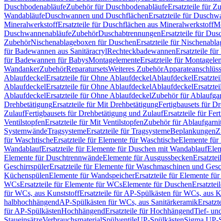
Duschbodenabläufe
Zubehör für Duschbodenabläufe
Ersatzteile für 
Wandabläufe
Duschwannen und Duschflächen
Ersatzteile für Dusch
Mineralwerkstoff
Ersatzteile für Duschflächen aus Mineralwerkstoff
Mo
Duschwannenabläufe
Zubehör
Duschabtrennungen
Ersatzteile für Du
Zubehör
Nischenablageboxen für Duschen
Ersatzteile für Nischenab
für Badewannen aus Sanitäracryl
Rechteckbadewannen
Ersatzteile f
für Badewannen für Babys
Montagelemente
Ersatzteile für Montagele
Wandanker
Zubehör
Reparatursets
Weiteres Zubehör
Apparateanschlüs
Ablaufdeckel
Ersatzteile für Ohne Ablaufdeckel
Ablaufdeckel
Ersatzte
Ablaufdeckel
Ersatzteile für Ohne Ablaufdeckel
Ablaufdeckel
Ersatzte
Ablaufdeckel
Ersatzteile für Ohne Ablaufdeckel
Zubehör für Ablaufga
Drehbetätigung
Ersatzteile für Mit Drehbetätigung
Fertigbausets für D
Zulauf
Fertigbausets für Drehbetätigung und Zulauf
Ersatzteile für Fe
Ventilstopfen
Ersatzteile für Mit Ventilstopfen
Zubehör für Ablaufgarn
Systemwände
Tragsysteme
Ersatzteile für Tragsysteme
Beplankungen
Z
für Waschtische
Ersatzteile für Elemente für Waschtische
Elemente für 
Wandablauf
Ersatzteile für Elemente für Duschen mit Wandablauf
Ele
Elemente für Duschtrennwände
Elemente für Ausgussbecken
Ersatzte
Geschirrspüler
Ersatzteile für Elemente für Waschmaschinen und Gesc
Küchenspülen
Elemente für Wandspeicher
Ersatzteile für Elemente fü
WCs
Ersatzteile für Elemente für WCs
Elemente für Duschen
Ersatztei
für WCs, aus Kunststoff
Ersatzteile für AP-Spülkästen für WCs, aus K
halbhochhängend
AP-Spülkästen für WCs, aus Sanitärkeramik
Ersatzt
für AP-Spülkästen
Hochhängend
Ersatzteile für Hochhängend
Tief- u
Staueinsätze
Verbrauchsmaterial
Spülventile
UP-Spülkästen
Sigma UP-S