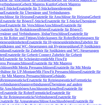
hverbindungen
Geberit Mapress Kupfer
Geberit Mapress
gen
T-Stücke
Ersatzteile für T-Stücke
Innenliegende
bar
Ersatzteile für Übergänge und Verbindungen,
nschlüsse für Heizung
Ersatzteile für Anschlüsse für Heizung
Geberit
n
Ersatzteile für Bögen
T-Stücke
Ersatzteile für T-Stücke
Übergänge
üsse
Ersatzteile für Verschlüsse
Anschlüsse
Ersatzteile für
rsatzteile für Reduktionen
Bögen
Ersatzteile für Bögen
T-
bergänge und Verbindungen, lösbar
Verschlüsse
Ersatzteile für
n für Rohre und Fittings
Abdeckungen für Rohre
Befestigungen für
ienespüleinheiten
Ersatzteile für Hygienespüleinheiten
Zubehör für
r Spülkästen und WC-Steuerungen mit Hygienespülung
UP-Spülkästen
pülung
Ersatzteile für Zubehör für Spülkästen und WC-Steuerungen
stem
Ersatzteile für Geberit Connect Zubehör für Geberit
le
Ersatzteile für Schrägsitzventile
Mit FlowFit
ress Pressanschlüssen
Ersatzteile für Mit Mapress
schlüssen
Mit Mepla Pressanschlüssen
Ersatzteile für Mit Mepla
gelhähne für UP-Montage
Mit FlowFit Pressanschlüssen
Ersatzteile für
le für Mit Mapress Pressanschlüssen
Gebäude-
n
Reinigungsstücke
Ersatzteile für Reinigungsstücke
Formstücke
ckverbindungen
Spannverbindungen
Übergänge auf andere
e für Anschlussbögen
Anschlusssteckmuffen
Ersatzteile für
re
Ersatzteile für Rohre
Formstücke
Ersatzteile für
ile für Reinigungsstücke
Verbindungen
Ersatzteile für
rsatzteile für Apparateanschlüsse
Anschlussbögen
Ersatzteile für