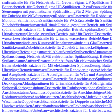
cm
Ersatzteile für Für Netzbetrieb, für Geberit Sigma UP-Spülkästen 
Batteriebetrieb, für Geberit Sigma UP-Spülkästen 12 cm
Ersatzteile f
Steuerungen mit pneumatischer Spülauslösung
Für 2-Mengen-Spülun
für Zubehör für WC-Steuerungen
Rohbausets
Ersatzteile für Rohbause
Monolith Sanitärmodule
Sanitärmodule für WCs
Ersatzteile für Sanit
Zubehör
Verbrauchsmaterial
Urinale
Urinale, gespülter Betrieb, mit Sp
spülrandlos
Ersatzteile für Urinale, gespülter Betrieb, spülrandlos
Für A
Urinalsteuerung
Urinale, gespülter Betrieb, mit / für Deckel
Ersatzteile
wasserloser Betrieb
Ersatzteile für Urinale, wasserloser Betrieb
Ohne D
Urinaltrennwände aus Kunststoff
Urinaltrennwände aus Glas
Ersatztei
Sanitärkeramik
Zubehör
Ersatzteile für Zubehör
Urinaldeckel
Siphons u
Übergänge
Befestigungsmaterial
Ablaufventile
Spülverteiler
Apparatean
Spülauslösung, Netzbetrieb
Mit elektronischer Spülauslösung, Batterie
Spülauslösung
Aufputz
Ersatzteile für Aufputz
Mit elektronischer Spül
Batteriebetrieb
Ersatzteile für Mit elektronischer Spülauslösung, Batter
Übergänge
Renovierungssets
Ersatzteile für Renovierungssets
Abdeckpl
und Ausgüsse
Ersatzteile für Ablaufgarnituren für WCs und Ausgüsse
Anschlussstutzen
Anschlusssets
Ersatzteile für Anschlusssets
Spülbogen
Deckkappen
Ablaufgarnituren für Urinale
Ersatzteile für Ablaufgarnitu
Siphons
Rohrbogensiphons
Ersatzteile für Rohrbogensiphons
Spülrohr
Anschlussstutzen
Anschlussbögen
Ersatzteile für Anschlussbögen
Ablau
Rohrbogensiphons
Anschlussstutzen
Anschlussbögen
Abdeckungen
An
Waschtische
Doppelwaschtische
Ersatzteile für Doppelwaschtische
Möb
Handwaschbecken
Aufsatzhandwaschbecken
Eckhandwaschbecken
H
Einbauwaschtische
Unterbauwaschtische
Ersatzteile für Unterbauwasc