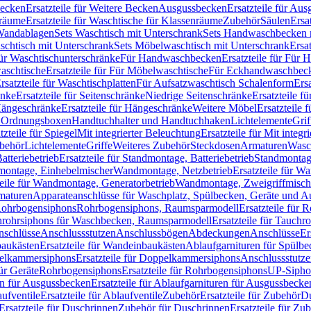
Becken
Ersatzteile für Weitere Becken
Ausgussbecken
Ersatzteile für Au
nräume
Ersatzteile für Waschtische für Klassenräume
Zubehör
Säulen
Ersa
andablagen
Sets Waschtisch mit Unterschrank
Sets Handwaschbecken 
aschtisch mit Unterschrank
Sets Möbelwaschtisch mit Unterschrank
Ersa
für Waschtischunterschränke
Für Handwaschbecken
Ersatzteile für Für
aschtische
Ersatzteile für Für Möbelwaschtische
Für Eckhandwaschbec
rsatzteile für Waschtischplatten
Für Aufsatzwaschtisch Schalenform
Ers
änke
Ersatzteile für Seitenschränke
Niedrige Seitenschränke
Ersatzteile f
ängeschränke
Ersatzteile für Hängeschränke
Weitere Möbel
Ersatzteile 
d Ordnungsboxen
Handtuchhalter und Handtuchhaken
Lichtelemente
Grif
tzteile für Spiegel
Mit integrierter Beleuchtung
Ersatzteile für Mit integr
behör
Lichtelemente
Griffe
Weiteres Zubehör
Steckdosen
Armaturen
Wasc
tteriebetrieb
Ersatzteile für Standmontage, Batteriebetrieb
Standmontage
dmontage, Einhebelmischer
Wandmontage, Netzbetrieb
Ersatzteile für W
teile für Wandmontage, Generatorbetrieb
Wandmontage, Zweigriffmisch
rmaturen
Apparateanschlüsse für Waschplatz, Spülbecken, Geräte und 
 Rohrbogensiphons
Rohrbogensiphons, Raumsparmodell
Ersatzteile für
rohrsiphons für Waschbecken, Raumsparmodell
Ersatzteile für Tauch
nschlüsse
Anschlussstutzen
Anschlussbögen
Abdeckungen
Anschlüsse
Er
aukästen
Ersatzteile für Wandeinbaukästen
Ablaufgarnituren für Spülb
elkammersiphons
Ersatzteile für Doppelkammersiphons
Anschlussstutz
für Geräte
Rohrbogensiphons
Ersatzteile für Rohrbogensiphons
UP-Sipho
en für Ausgussbecken
Ersatzteile für Ablaufgarnituren für Ausgussbecke
ufventile
Ersatzteile für Ablaufventile
Zubehör
Ersatzteile für Zubehör
D
Ersatzteile für Duschrinnen
Zubehör für Duschrinnen
Ersatzteile für Zu