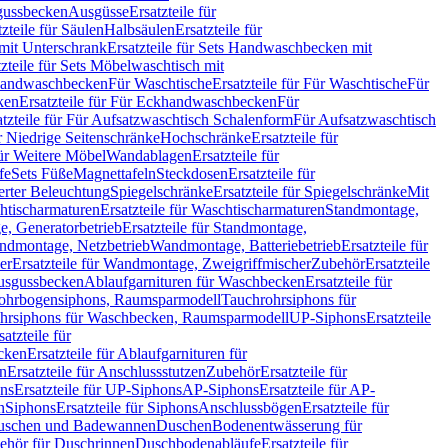
sgussbecken
Ausgüsse
Ersatzteile für
tzteile für Säulen
Halbsäulen
Ersatzteile für
mit Unterschrank
Ersatzteile für Sets Handwaschbecken mit
tzteile für Sets Möbelwaschtisch mit
 Handwaschbecken
Für Waschtische
Ersatzteile für Für Waschtische
Für
ken
Ersatzteile für Für Eckhandwaschbecken
Für
atzteile für Für Aufsatzwaschtisch Schalenform
Für Aufsatzwaschtisch
ür Niedrige Seitenschränke
Hochschränke
Ersatzteile für
für Weitere Möbel
Wandablagen
Ersatzteile für
fe
Sets Füße
Magnettafeln
Steckdosen
Ersatzteile für
ierter Beleuchtung
Spiegelschränke
Ersatzteile für Spiegelschränke
Mit
htischarmaturen
Ersatzteile für Waschtischarmaturen
Standmontage,
, Generatorbetrieb
Ersatzteile für Standmontage,
andmontage, Netzbetrieb
Wandmontage, Batteriebetrieb
Ersatzteile für
er
Ersatzteile für Wandmontage, Zweigriffmischer
Zubehör
Ersatzteile
Ausgussbecken
Ablaufgarnituren für Waschbecken
Ersatzteile für
 Rohrbogensiphons, Raumsparmodell
Tauchrohrsiphons für
rohrsiphons für Waschbecken, Raumsparmodell
UP-Siphons
Ersatzteile
satzteile für
ecken
Ersatzteile für Ablaufgarnituren für
en
Ersatzteile für Anschlussstutzen
Zubehör
Ersatzteile für
ns
Ersatzteile für UP-Siphons
AP-Siphons
Ersatzteile für AP-
n
Siphons
Ersatzteile für Siphons
Anschlussbögen
Ersatzteile für
uschen und Badewannen
Duschen
Bodenentwässerung für
behör für Duschrinnen
Duschbodenabläufe
Ersatzteile für