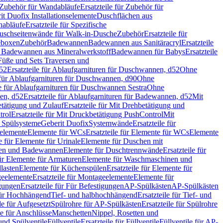
Zubehör für Wandabläufe
Ersatzteile für Zubehör für
t Duofix Installationselemente
Duschflächen aus
nabläufe
Ersatzteile für Spezifische
 Duschseitenwände für Walk-in-Dusche
Zubehör
Ersatzteile für
geboxen
Zubehör
Badewannen
Badewannen aus Sanitäracryl
Ersatzteile
ür Badewannen aus Mineralwerkstoff
Badewannen für Babys
Ersatzteile
s Füße und Sets Traversen und
d52
Ersatzteile für Ablaufgarnituren für Duschwannen, d52
Ohne
e für Ablaufgarnituren für Duschwannen, d90
Ohne
le für Ablaufgarnituren für Duschwannen Sestra
Ohne
en, d52
Ersatzteile für Ablaufgarnituren für Badewannen, d52
Mit
tätigung und Zulauf
Ersatzteile für Mit Drehbetätigung und
trol
Ersatzteile für Mit Druckbetätigung PushControl
Mit
d Spülsysteme
Geberit Duofix
Systemwände
Ersatzteile für
eelemente
Elemente für WCs
Ersatzteile für Elemente für WCs
Elemente
le für Elemente für Urinale
Elemente für Duschen mit
chen und Badewannen
Elemente für Duschtrennwände
Ersatzteile für
für Elemente für Armaturen
Elemente für Waschmaschinen und
llasten
Elemente für Küchenspülen
Ersatzteile für Elemente für
eelemente
Ersatzteile für Montageelemente
Elemente für
gungen
Ersatzteile für Für Befestigungen
AP-Spülkästen
AP-Spülkästen
 für Hochhängend
Tief- und halbhochhängend
Ersatzteile für Tief- und
le für Aufgesetzt
Spülrohre für AP-Spülkästen
Ersatzteile für Spülrohre
le für Anschlüsse
Manschetten
Nippel, Rosetten und
und Spülventile
Füllventile
Ersatzteile für Füllventile
Füllventile für AP-