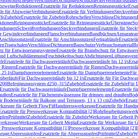
ehör
Rohrschellen
Verschlüsse
Dichtungen
Schutzdeckel
Verbrauchsmater
Abzweige
Reduktionen
Ersatzteile für Reduktionen
Reinigungsstücke
Ersat
ile für Abzweige
Verbindungen
Ersatzteile für Verbindungen
Steckverbi
ffe
Zubehör
Ersatzteile für Zubehör
Rohrschellen
Verschlüsse
Dichtungen
ktionen
Reinigungsstücke
Ersatzteile für Reinigungsstücke
Übergänge
So
bindungen
Schweißverbindungen
Steckverbindungen
Ersatzteile für Ste
für Gewindeverbindungen
Flanschverbindungen
Bundbüchsen
Apparatean
Anschlussstutzen
Ersatzteile für Anschlussstutzen
Fertigabläufe
Ersatzteil
len
Tragschalen
Verschlüsse
Dichtungen
Bauschutze
Verbrauchsmaterial
Br
tz für Entwässerungssysteme
Ersatzteile für Brandschutz für Entwässe
und Luftschalldämmung
Feuchtigkeitsschutz
Abdichtungen
Lüftungsvent
fe
Ersatzteile für Dachwassereinläufe
Dachwassereinläufe bis 12 l/s
Ersa
r Rinnen
Ersatzteile für Dachwassereinläufe für Rinnen
Dachwassereinläu
 25 l/s
Dampfsperrenelemente
Ersatzteile für Dampfsperrenelemente
Für 
tüberläufe
Für Dachwassereinläufe bis 12 l/s
Ersatzteile für Für Dachwass
–200
Befestigungssystem d250–315
Zubehör
Ersatzteile für Zubehör
Für 
Ersatzteile für Dachwassereinläufe
Dampfsperrenelemente
Ersatzteile 
raußen
Ersatzteile für Flächenentwässerung für drinnen und draußen
Bode
für Bodeneinläufe für Balkone und Terrassen, 13 x 13 cm
Zubehör
Ersatz
erkzeuge für Geberit FlowFit
Handpresswerkzeuge
Ersatzteile für Hand
Ersatzteile für Presswerkzeuge Kompatibilität [2]
Rohrbearbeitungswer
opfen
Prüfmittel
Zubehör
Ersatzteile für Zubehör
Werkzeuge für Geberit P
swerkzeuge
Werkzeuge für Geberit Mepla
Ersatzteile für Werkzeuge für 
ür Presswerkzeuge Kompatibilität [1]
Presswerkzeuge Kompatibilität [2]
E
zeuge
Abpressstopfen
Ersatzteile für Abpressstopfen
Prüfmittel
Zubehör
We