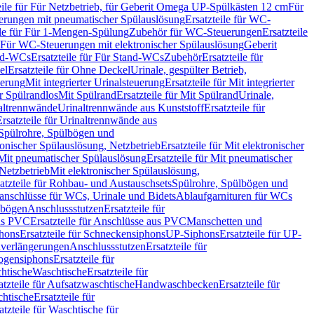
eile für Für Netzbetrieb, für Geberit Omega UP-Spülkästen 12 cm
Für
rungen mit pneumatischer Spülauslösung
Ersatzteile für WC-
ile für Für 1-Mengen-Spülung
Zubehör für WC-Steuerungen
Ersatzteile
ür Für WC-Steuerungen mit elektronischer Spülauslösung
Geberit
nd-WCs
Ersatzteile für Für Stand-WCs
Zubehör
Ersatzteile für
el
Ersatzteile für Ohne Deckel
Urinale, gespülter Betrieb,
uerung
Mit integrierter Urinalsteuerung
Ersatzteile für Mit integrierter
ür Spülrandlos
Mit Spülrand
Ersatzteile für Mit Spülrand
Urinale,
naltrennwände
Urinaltrennwände aus Kunststoff
Ersatzteile für
Ersatzteile für Urinaltrennwände aus
r Spülrohre, Spülbögen und
ronischer Spülauslösung, Netzbetrieb
Ersatzteile für Mit elektronischer
Mit pneumatischer Spülauslösung
Ersatzteile für Mit pneumatischer
 Netzbetrieb
Mit elektronischer Spülauslösung,
atzteile für Rohbau- und Austauschsets
Spülrohre, Spülbögen und
anschlüsse für WCs, Urinale und Bidets
Ablaufgarnituren für WCs
ssbögen
Anschlussstutzen
Ersatzteile für
us PVC
Ersatzteile für Anschlüsse aus PVC
Manschetten und
hons
Ersatzteile für Schneckensiphons
UP-Siphons
Ersatzteile für UP-
enverlängerungen
Anschlussstutzen
Ersatzteile für
ogensiphons
Ersatzteile für
htische
Waschtische
Ersatzteile für
atzteile für Aufsatzwaschtische
Handwaschbecken
Ersatzteile für
htische
Ersatzteile für
atzteile für Waschtische für