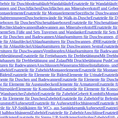
Zubehör für Duschbodenabläufe
Wandabläufe
Ersatzteile für Wandabläufe
wannen und Duschflächen
Duschflächen aus Mineralwerkstoff und Geberi
ntagelemente
Ersatzteile für Montagelemente
Spezifische Duschwanne
schabtrennungen
Duschseitenwände für Walk-in-Dusche
Ersatzteile für
lageboxen für Duschen
Nischenablageboxen
Ersatzteile für Nischenabla
ür Rechteckbadewannen
Badewannen aus Mineralwerkstoff
Ersatzteile f
mente
Sets Füße und Sets Traversen und Wandanker
Ersatzteile für Set
se für Duschen und Badewannen
Ablaufgarnituren für Duschwannen, 
ile für Ablaufdeckel
Ablaufgarnituren für Duschwannen, d90
Ersatzteil
ile für Ablaufdeckel
Ablaufgarnituren für Duschwannen Sestra
Ersatztei
rnituren für Duschwannen
Ventilstopfen
Ablaufgarnituren für Badewann
rehbetätigung
Ersatzteile für Fertigbausets für Drehbetätigung
Mit Drehbe
rtigbausets für Drehbetätigung und Zulauf
Mit Druckbetätigung PushCon
ituren für Badewannen
Anschlusssets
Wasseranschlüsse
Installations- un
ubehör
Ersatzteile für Zubehör
Montageelemente
Ersatzteile für Montag
Bidets
Ersatzteile für Elemente für Bidets
Elemente für Urinale
Ersatztei
mente für Duschen und Badewannen
Ersatzteile für Elemente für Dus
ile für Elemente für Ausgussbecken
Elemente für Armaturen
Ersatzteile 
hirrspüler
Elemente für Konsollasten
Ersatzteile für Elemente für Konso
r Wandspeicher
Zubehör
Ersatzteile für Zubehör
Geberit Kombifix
Montag
le für Elemente für Duschen
Zubehör
Ersatzteile für Zubehör
Für Befesti
unststoff
Aufgesetzt
Ersatzteile für Aufgesetzt
Hochhängend
Ersatzteile
eile für AP-Spülkästen für WCs, aus Sanitärkeramik
Aufgesetzt
Ersatztei
nd halbhochhängend
Zubehör
Ersatzteile für Zubehör
Anschlüsse
Ersatztei
pülkästen
Ersatzteile für Sigma UP-Spülkästen
Spülrohre
Zubehör
Füll- 