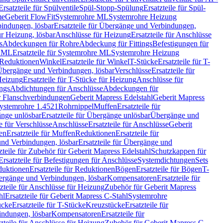
Ersatzteile für Spülventile
Spül-Stopp-Spülung
Ersatzteile für Spül-
me
Geberit FlowFit
Systemrohre ML
Systemrohre Heizung
indungen, lösbar
Ersatzteile für Übergänge und Verbindungen,
r Heizung, lösbar
Anschlüsse für Heizung
Ersatzteile für Anschlüsse
s
Abdeckungen für Rohre
Abdeckung für Fittings
Befestigungen für
e ML
Ersatzteile für Systemrohre ML
Systemrohre Heizung
r Reduktionen
Winkel
Ersatzteile für Winkel
T-Stücke
Ersatzteile für T-
r Übergänge und Verbindungen, lösbar
Verschlüsse
Ersatzteile für
Heizung
Ersatzteile für T-Stücke für Heizung
Anschlüsse für
ngs
Abdichtungen für Anschlüsse
Abdeckungen für
r Flanschverbindungen
Geberit Mapress Edelstahl
Geberit Mapress
 Systemrohre 1.4521
Rohrnippel
Muffen
Ersatzteile für
nge unlösbar
Ersatzteile für Übergänge unlösbar
Übergänge und
le für Verschlüsse
Anschlüsse
Ersatzteile für Anschlüsse
Geberit
en
Ersatzteile für Muffen
Reduktionen
Ersatzteile für
nd Verbindungen, lösbar
Ersatzteile für Übergänge und
zteile für Zubehör für Geberit Mapress Edelstahl
Schutzkappen für
Ersatzteile für Befestigungen für Anschlüsse
Systemdichtungen
Sets
duktionen
Ersatzteile für Reduktionen
Bögen
Ersatzteile für Bögen
T-
bergänge und Verbindungen, lösbar
Kompensatoren
Ersatzteile für
zteile für Anschlüsse für Heizung
Zubehör für Geberit Mapress
hl
Ersatzteile für Geberit Mapress C-Stahl
Systemrohre
ücke
Ersatzteile für T-Stücke
Kreuzstücke
Ersatzteile für
indungen, lösbar
Kompensatoren
Ersatzteile für
zteile für Anschlüsse für Heizung
Zubehör für Geberit Mapress C-