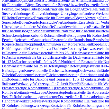
Anschlussbögen
Anschlussstutzen
Ersatzteile für Anschlussstutzen
Zub
für Formstücke
Bögen
Ersatzteile für Bögen
Abzweige
Ersatzteile für 
Formstücke SuperTube
Bögen
Ersatzteile für Bögen
Abzweige
Ersatzte
Steckverbindungen
Krallverbindungen
Übergänge auf andere Werksto
PE
Rohre
Formstücke
Ersatzteile für Formstücke
Bögen
Abzweige
Redu
SuperTube
Bögen
Sonderformstücke
Verbindungen
Ersatzteile für Ver
Übergänge auf andere Werkstoffe
Gewindeverbindungen
Ersatzteile 
für Anschlussbögen
Anschlussmuffen
Ersatzteile für Anschlussmuffen
Schneckensiphons
Zubehör
Rohrschellen
Befestigungen für Rohrschel
Feuchtigkeitsschutz
Brandschutz
Ersatzteile für Brandschutz
Brandschu
Körperschallentkopplung
Dämmungen zur Körperschallentkopplung 
Belüftungsventile
Geberit Pluvia Dachentwässerung
Dachwassereinläu
l/s
Ersatzteile für Dachwassereinläufe bis 25 l/s
Dachwassereinläufe fü
l/s
Dachwassereinläufe bis 25 l/s
Ersatzteile für Dachwassereinläufe bis
bis 12 l/s
Dachwassereinläufe bis 25 l/s
Notüberläufe
Ersatzteile für No
Dachwassereinläufe bis 25 l/s
Befestigungen
Befestigungssystem d40
Befestigungen
Konventionelle Dachentwässerung
Dachwassereinläufe
Zubehör
Bodenentwässerung
Flächenentwässerung für drinnen und d
cm
Bodeneinläufe für Balkone und Terrassen, 13 x 13 cm
Ersatzteile 
Software
Werkzeuge
Werkzeuge für Geberit FlowFit
Ersatzteile für W
Presswerkzeuge Kompatibilität [1]
Presswerkzeuge Kompatibilität [2]
Rohrbearbeitungswerkzeuge
Abpressstopfen
Ersatzteile für Abpressst
PushFit
Rohrbearbeitungswerkzeuge
Ersatzteile für Rohrbearbeitung
Handpresswerkzeuge
Presswerkzeuge Kompatibilität [1]
Ersatzteile f
[2]
Rohrbearbeitungswerkzeuge
Ersatzteile für Rohrbearbeitungswerk