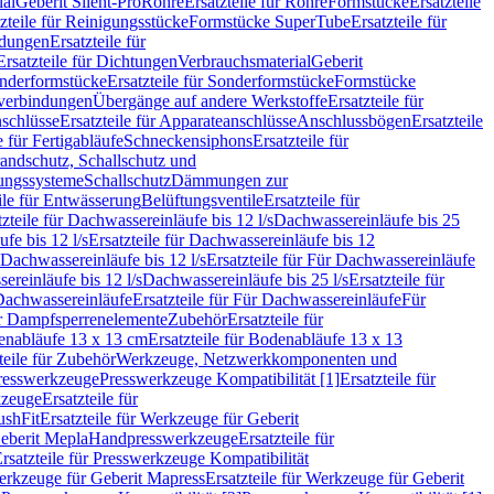
ial
Geberit Silent-Pro
Rohre
Ersatzteile für Rohre
Formstücke
Ersatzteile
zteile für Reinigungsstücke
Formstücke SuperTube
Ersatzteile für
ndungen
Ersatzteile für
Ersatzteile für Dichtungen
Verbrauchsmaterial
Geberit
nderformstücke
Ersatzteile für Sonderformstücke
Formstücke
ckverbindungen
Übergänge auf andere Werkstoffe
Ersatzteile für
schlüsse
Ersatzteile für Apparateanschlüsse
Anschlussbögen
Ersatzteile
e für Fertigabläufe
Schneckensiphons
Ersatzteile für
andschutz, Schallschutz und
rungssysteme
Schallschutz
Dämmungen zur
ile für Entwässerung
Belüftungsventile
Ersatzteile für
tzteile für Dachwassereinläufe bis 12 l/s
Dachwassereinläufe bis 25
fe bis 12 l/s
Ersatzteile für Dachwassereinläufe bis 12
Dachwassereinläufe bis 12 l/s
Ersatzteile für Für Dachwassereinläufe
ereinläufe bis 12 l/s
Dachwassereinläufe bis 25 l/s
Ersatzteile für
Dachwassereinläufe
Ersatzteile für Für Dachwassereinläufe
Für
für Dampfsperrenelemente
Zubehör
Ersatzteile für
nabläufe 13 x 13 cm
Ersatzteile für Bodenabläufe 13 x 13
teile für Zubehör
Werkzeuge, Netzwerkkomponenten und
presswerkzeuge
Presswerkzeuge Kompatibilität [1]
Ersatzteile für
kzeuge
Ersatzteile für
ushFit
Ersatzteile für Werkzeuge für Geberit
Geberit Mepla
Handpresswerkzeuge
Ersatzteile für
rsatzteile für Presswerkzeuge Kompatibilität
rkzeuge für Geberit Mapress
Ersatzteile für Werkzeuge für Geberit