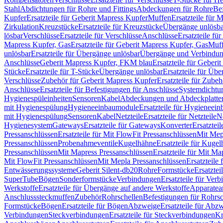
Stahl
Abdichtungen für Rohre und Fittings
Abdeckungen für Rohre
Be
Kupfer
Ersatzteile für Geberit Mapress Kupfer
Muffen
Ersatzteile für 
Zirkulation
Kreuzstücke
Ersatzteile für Kreuzstücke
Übergänge unlösba
lösbar
Verschlüsse
Ersatzteile für Verschlüsse
Anschlüsse
Ersatzteile fü
Mapress Kupfer, Gas
Ersatzteile für Geberit Mapress Kupfer, Gas
Muf
unlösbar
Ersatzteile für Übergänge unlösbar
Übergänge und Verbindun
Anschlüsse
Geberit Mapress Kupfer, FKM blau
Ersatzteile für Geber
Stücke
Ersatzteile für T-Stücke
Übergänge unlösbar
Ersatzteile für Üb
Verschlüsse
Zubehör für Geberit Mapress Kupfer
Ersatzteile für Zube
Anschlüsse
Ersatzteile für Befestigungen für Anschlüsse
Systemdichtu
Hygienespüleinheiten
Sensoren
Kabel
Abdeckungen und Abdeckplatte
mit Hygienespülung
Hygieneeinbaumodule
Ersatzteile für Hygieneei
mit Hygienespülung
Sensoren
Kabel
Netzteile
Ersatzteile für Netzteile
N
Hygienesystem
Gateways
Ersatzteile für Gateways
Konverter
Ersatzteil
Pressanschlüssen
Ersatzteile für Mit FlowFit Pressanschlüssen
Mit Mep
Pressanschlüssen
Probenahmeventile
Kugelhähne
Ersatzteile für Kuge
Pressanschlüssen
Mit Mapress Pressanschlüssen
Ersatzteile für Mit Ma
Mit FlowFit Pressanschlüssen
Mit Mepla Pressanschlüssen
Ersatzteile
Entwässerungssysteme
Geberit Silent-db20
Rohre
Formstücke
Ersatztei
SuperTube
Bögen
Sonderformstücke
Verbindungen
Ersatzteile für Ver
Werkstoffe
Ersatzteile für Übergänge auf andere Werkstoffe
Apparatea
Anschlusssteckmuffen
Zubehör
Rohrschellen
Befestigungen für Rohrsc
Formstücke
Bögen
Ersatzteile für Bögen
Abzweige
Ersatzteile für Abz
Verbindungen
Steckverbindungen
Ersatzteile für Steckverbindungen
Kr