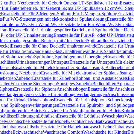
12 cm
Für Netzbetrieb, für Geberit Omega UP-Spülkästen 12 cm
Ersatzt
ür Für Batteriebetrieb, für Geberit Sigma UP-Spülkästen 12 cm
WC-Steue
g
Ersatzteile für Für 2-Mengen-Spülung
Für 1-Mengen-Spülung
Ersatzte
ts
Für WC-Steuerungen mit elektronischer Spülauslösung
Ersatzteile f
ärmodule für WCs
Für Wand-WCs
Ersatzteile für Für Wand-WCs
Für Sta
ülrand
Ersatzteile für Urinale, gespülter Betrieb, mit Spülrand
Ohne Deck
P- oder UP-Urinalsteuerung
Ersatzteile für Für AP- oder UP-Urinalste
 für Urinale, gespülter Betrieb, mit / für Deckel
Spülrandlos
Ersatzteile f
eckel
Ersatzteile für Ohne Deckel
Urinaltrennwände
Ersatzteile für Uri
le für Urinaltrennwände aus Glas
Urinaltrennwände aus Sanitärkeramik
nd Siphonzubehör
Spülrohre, Spülbögen und Übergänge
Ersatzteile fü
schlüsse
Urinalsteuerungen
Unterputz
Ersatzteile für Unterputz
Mit elekt
betrieb
Ersatzteile für Mit elektronischer Spülauslösung, Batteriebetrieb
auslösung, Netzbetrieb
Ersatzteile für Mit elektronischer Spülauslösung,
iebetrieb
Zubehör
Ersatzteile für Zubehör
Rohbau- und Austauschsets
Ers
atten
Für externe Steuerungen
Sonstiges Zubehör
Bedienhilfen
Apparate
Siphons
Ersatzteile für Siphons
Anschlussbögen
Ersatzteile für Anschlu
verlängerungen
Ersatzteile für Spülbogenverlängerungen
Anschlüsse a
ren für Urinale
Urinalsiphons
Ersatzteile für Urinalsiphons
Schneckensip
- und Spülbogenverlängerungen
Ersatzteile für Spülrohr- und Spülbog
fgarnituren für Bidets
Ersatzteile für Ablaufgarnituren für Bidets
Rohrb
schlüsse
Dichtungen
Löthülsen
Ersatzteile für Löthülsen
Waschplatz
Wasc
elwaschtische
Ersatzteile für Möbelwaschtische
Aufsatzwaschtische
Ers
albeinbauwaschtische
Ersatzteile für Halbeinbauwaschtische
Einbauwasc
htische
Eckwaschtische
Waschtische Comfort
Waschtische für Kinder
Ers