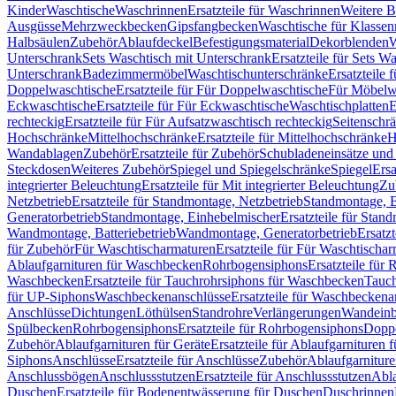
Kinder
Waschtische
Waschrinnen
Ersatzteile für Waschrinnen
Weitere 
Ausgüsse
Mehrzweckbecken
Gipsfangbecken
Waschtische für Klasse
Halbsäulen
Zubehör
Ablaufdeckel
Befestigungsmaterial
Dekorblenden
W
Unterschrank
Sets Waschtisch mit Unterschrank
Ersatzteile für Sets W
Unterschrank
Badezimmermöbel
Waschtischunterschränke
Ersatzteile 
Doppelwaschtische
Ersatzteile für Für Doppelwaschtische
Für Möbelw
Eckwaschtische
Ersatzteile für Für Eckwaschtische
Waschtischplatten
E
rechteckig
Ersatzteile für Für Aufsatzwaschtisch rechteckig
Seitenschr
Hochschränke
Mittelhochschränke
Ersatzteile für Mittelhochschränke
H
Wandablagen
Zubehör
Ersatzteile für Zubehör
Schubladeneinsätze un
Steckdosen
Weiteres Zubehör
Spiegel und Spiegelschränke
Spiegel
Ersa
integrierter Beleuchtung
Ersatzteile für Mit integrierter Beleuchtung
Zu
Netzbetrieb
Ersatzteile für Standmontage, Netzbetrieb
Standmontage, Ba
Generatorbetrieb
Standmontage, Einhebelmischer
Ersatzteile für Stan
Wandmontage, Batteriebetrieb
Wandmontage, Generatorbetrieb
Ersatz
für Zubehör
Für Waschtischarmaturen
Ersatzteile für Für Waschtischa
Ablaufgarnituren für Waschbecken
Rohrbogensiphons
Ersatzteile für
Waschbecken
Ersatzteile für Tauchrohrsiphons für Waschbecken
Tauch
für UP-Siphons
Waschbeckenanschlüsse
Ersatzteile für Waschbeckena
Anschlüsse
Dichtungen
Löthülsen
Standrohre
Verlängerungen
Wandeinb
Spülbecken
Rohrbogensiphons
Ersatzteile für Rohrbogensiphons
Dopp
Zubehör
Ablaufgarnituren für Geräte
Ersatzteile für Ablaufgarnituren 
Siphons
Anschlüsse
Ersatzteile für Anschlüsse
Zubehör
Ablaufgarnitur
Anschlussbögen
Anschlussstutzen
Ersatzteile für Anschlussstutzen
Abla
Duschen
Ersatzteile für Bodenentwässerung für Duschen
Duschrinnen