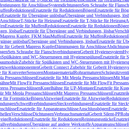
festigungen für Anschlüsse
Systemdichtungen
Sets Schraube für Flansc
Muffen
Reduktionen
Ersatzteile für Reduktionen
Bögen
Ersatzteile für Bö
r
Ersatzteile für Übergänge unlösbar
Übergänge und Verbindungen, lös
r Anschlüsse
T-Stücke für Heizung
Ersatzteile für T-Stücke für Heizung
A
fen
Ersatzteile für Muffen
Reduktionen
Ersatzteile für Reduktionen
Böge
gen, lösbar
Ersatzteile für Übergänge und Verbindungen, lösbar
Verschl
it Mapress Kupfer, FKM blau
Muffen
Ersatzteile für Muffen
Reduktionen
E
ergänge unlösbar
Übergänge und Verbindungen, lösbar
Ersatzteile für Ü
hör für Geberit Mapress Kupfer
Dämmungen für Anschlüsse
Abdichtunge
ngen
Sets Schraube für Flanschverbindungen
Geberit Hygienesystem
Hyg
n
Spülkästen und WC-Steuerungen mit Hygienespülung
Ersatzteile fü
nbaumodule
Zubehör für Spülkästen und WC-Steuerungen mit Hygienes
etzwerkkomponenten
Geberit Connect Zubehör für Geberit Hygienesy
e für Konverter
Sensoren
Montagematerial
Rohrarmaturen
Schrägsitzventi
la Pressanschlüssen
Ersatzteile für Mit Mepla Pressanschlüssen
Mit Map
lhähne
Mit FlowFit Pressanschlüssen
Ersatzteile für Mit FlowFit Pressan
press Pressanschlüssen
Kugelhähne für UP-Montage
Ersatzteile für Ku
 für Mit Mepla Pressanschlüssen
Mit Mapress Pressanschlüssen
Ersatztei
le für Formstücke
Bögen
Abzweige
Ersatzteile für Abzweige
Reduktione
bindungen
Schweißverbindungen
Steckverbindungen
Ersatzteile für Ste
nschlüsse
Ersatzteile für Apparateanschlüsse
Anschlussbögen
Ersatzteil
hellen
Verschlüsse
Dichtungen
Verbrauchsmaterial
Geberit Silent-PP
Roh
weige
Reduktionen
Ersatzteile für Reduktionen
Reinigungsstücke
Ersatzte
allverbindungen
Übergänge auf andere Werkstoffe
Apparateanschlüsse
E