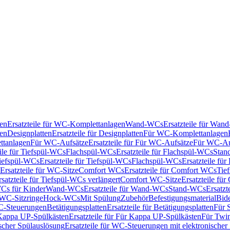
en
Ersatzteile für WC-Komplettanlagen
Wand-WCs
Ersatzteile für Wa
ken
Designplatten
Ersatzteile für Designplatten
Für WC-Komplettanlagen
tanlagen
Für WC-Aufsätze
Ersatzteile für Für WC-Aufsätze
Für WC-Au
eile für Tiefspül-WCs
Flachspül-WCs
Ersatzteile für Flachspül-WCs
Stan
iefspül-WCs
Ersatzteile für Tiefspül-WCs
Flachspül-WCs
Ersatzteile fü
Ersatzteile für WC-Sitze
Comfort WCs
Ersatzteile für Comfort WCs
Tie
rsatzteile für Tiefspül-WCs verlängert
Comfort WC-Sitze
Ersatzteile fü
WCs für Kinder
Wand-WCs
Ersatzteile für Wand-WCs
Stand-WCs
Ersatzt
r WC-Sitzringe
Hock-WCs
Mit Spülung
Zubehör
Befestigungsmaterial
Bide
C-Steuerungen
Betätigungsplatten
Ersatzteile für Betätigungsplatten
Für 
Kappa UP-Spülkästen
Ersatzteile für Für Kappa UP-Spülkästen
Für Twin
scher Spülauslösung
Ersatzteile für WC-Steuerungen mit elektronischer