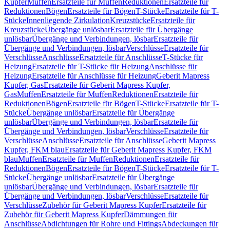
Kupfer
Muffen
Ersatzteile für Muffen
Reduktionen
Ersatzteile für
Reduktionen
Bögen
Ersatzteile für Bögen
T-Stücke
Ersatzteile für T-
Stücke
Innenliegende Zirkulation
Kreuzstücke
Ersatzteile für
Kreuzstücke
Übergänge unlösbar
Ersatzteile für Übergänge
unlösbar
Übergänge und Verbindungen, lösbar
Ersatzteile für
Übergänge und Verbindungen, lösbar
Verschlüsse
Ersatzteile für
Verschlüsse
Anschlüsse
Ersatzteile für Anschlüsse
T-Stücke für
Heizung
Ersatzteile für T-Stücke für Heizung
Anschlüsse für
Heizung
Ersatzteile für Anschlüsse für Heizung
Geberit Mapress
Kupfer, Gas
Ersatzteile für Geberit Mapress Kupfer,
Gas
Muffen
Ersatzteile für Muffen
Reduktionen
Ersatzteile für
Reduktionen
Bögen
Ersatzteile für Bögen
T-Stücke
Ersatzteile für T-
Stücke
Übergänge unlösbar
Ersatzteile für Übergänge
unlösbar
Übergänge und Verbindungen, lösbar
Ersatzteile für
Übergänge und Verbindungen, lösbar
Verschlüsse
Ersatzteile für
Verschlüsse
Anschlüsse
Ersatzteile für Anschlüsse
Geberit Mapress
Kupfer, FKM blau
Ersatzteile für Geberit Mapress Kupfer, FKM
blau
Muffen
Ersatzteile für Muffen
Reduktionen
Ersatzteile für
Reduktionen
Bögen
Ersatzteile für Bögen
T-Stücke
Ersatzteile für T-
Stücke
Übergänge unlösbar
Ersatzteile für Übergänge
unlösbar
Übergänge und Verbindungen, lösbar
Ersatzteile für
Übergänge und Verbindungen, lösbar
Verschlüsse
Ersatzteile für
Verschlüsse
Zubehör für Geberit Mapress Kupfer
Ersatzteile für
Zubehör für Geberit Mapress Kupfer
Dämmungen für
Anschlüsse
Abdichtungen für Rohre und Fittings
Abdeckungen für