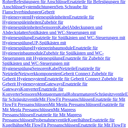
Rohre
Befestigungen für Anschlüsse
Ersatzteile für Befestigungen für
Anschlüsse
Systemdichtungen
Sets Schraube für
Flanschverbindungen
Geberit
Hygienesystem
Hygienespüleinheiten
Ersatzteile für
Hygienespüleinheiten
Zubehör für
Hygienespüleinheiten
Sensoren
Kabel
Abdeckungen und
Abdeckplatten
Spülkästen und WC-Steuerungen mit
Hygienespülung
Ersatzteile für Spülkästen und WC-Steuerungen mit
Hygienespülung
UP-Spülkästen mit
Hygienespülung
Hygieneeinbaumodule
Ersatzteile für
Hygieneeinbaumodule
Zubehör für Spülkästen und WC-
Steuerungen mit Hygienespülung
Ersatzteile für Zubehör für
Spülkästen und WC-Steuerungen mit
Hygienespülung
Sensoren
Kabel
Netzteile
Ersatzteile für
Netzteile
Netzwerkkomponenten
Geberit Connect Zubehör für
Geberit Hygienesystem
Ersatzteile für Geberit Connect Zubehör für
Geberit Hygienesystem
Gateways
Ersatzteile für
Gateways
Konverter
Ersatzteile für
Konverter
Sensoren
Montagematerial
Rohrarmaturen
Schrägsitzventile
E
für Schrägsitzventile
Mit FlowFit Pressanschlüssen
Ersatzteile für Mit
FlowFit Pressanschlüssen
Mit Mepla Pressanschlüssen
Ersatzteile für
Mit Mepla Pressanschlüssen
Mit Mapress
Pressanschlüssen
Ersatzteile für Mit Mapress
Pressanschlüssen
Probenahmeventile
Kugelhähne
Ersatzteile für
Kugelhähne
Mit FlowFit Pressanschlüssen
Ersatzteile für Mit FlowFit