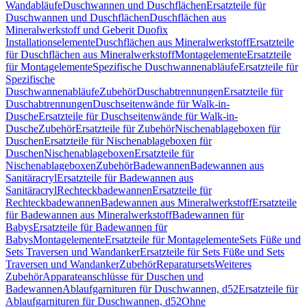
Wandabläufe
Duschwannen und Duschflächen
Ersatzteile für
Duschwannen und Duschflächen
Duschflächen aus
Mineralwerkstoff und Geberit Duofix
Installationselemente
Duschflächen aus Mineralwerkstoff
Ersatzteile
für Duschflächen aus Mineralwerkstoff
Montagelemente
Ersatzteile
für Montagelemente
Spezifische Duschwannenabläufe
Ersatzteile für
Spezifische
Duschwannenabläufe
Zubehör
Duschabtrennungen
Ersatzteile für
Duschabtrennungen
Duschseitenwände für Walk-in-
Dusche
Ersatzteile für Duschseitenwände für Walk-in-
Dusche
Zubehör
Ersatzteile für Zubehör
Nischenablageboxen für
Duschen
Ersatzteile für Nischenablageboxen für
Duschen
Nischenablageboxen
Ersatzteile für
Nischenablageboxen
Zubehör
Badewannen
Badewannen aus
Sanitäracryl
Ersatzteile für Badewannen aus
Sanitäracryl
Rechteckbadewannen
Ersatzteile für
Rechteckbadewannen
Badewannen aus Mineralwerkstoff
Ersatzteile
für Badewannen aus Mineralwerkstoff
Badewannen für
Babys
Ersatzteile für Badewannen für
Babys
Montagelemente
Ersatzteile für Montagelemente
Sets Füße und
Sets Traversen und Wandanker
Ersatzteile für Sets Füße und Sets
Traversen und Wandanker
Zubehör
Reparatursets
Weiteres
Zubehör
Apparateanschlüsse für Duschen und
Badewannen
Ablaufgarnituren für Duschwannen, d52
Ersatzteile für
Ablaufgarnituren für Duschwannen, d52
Ohne