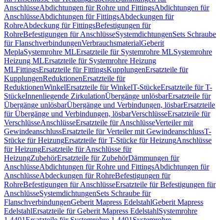
Anschlüsse
Abdichtungen für Rohre und Fittings
Abdichtungen für
Anschlüsse
Abdichtungen für Fittings
Abdeckungen für
Rohre
Abdeckung für Fittings
Befestigungen für
Rohre
Befestigungen für Anschlüsse
Systemdichtungen
Sets Schraube
für Flanschverbindungen
Verbrauchsmaterial
Geberit
Mepla
Systemrohre ML
Ersatzteile für Systemrohre ML
Systemrohre
Heizung ML
Ersatzteile für Systemrohre Heizung
ML
Fittings
Ersatzteile für Fittings
Kupplungen
Ersatzteile für
Kupplungen
Reduktionen
Ersatzteile für
Reduktionen
Winkel
Ersatzteile für Winkel
T-Stücke
Ersatzteile für T-
Stücke
Innenliegende Zirkulation
Übergänge unlösbar
Ersatzteile für
Übergänge unlösbar
Übergänge und Verbindungen, lösbar
Ersatzteile
für Übergänge und Verbindungen, lösbar
Verschlüsse
Ersatzteile für
Verschlüsse
Anschlüsse
Ersatzteile für Anschlüsse
Verteiler mit
Gewindeanschluss
Ersatzteile für Verteiler mit Gewindeanschluss
T-
Stücke für Heizung
Ersatzteile für T-Stücke für Heizung
Anschlüsse
für Heizung
Ersatzteile für Anschlüsse für
Heizung
Zubehör
Ersatzteile für Zubehör
Dämmungen für
Anschlüsse
Abdichtungen für Rohre und Fittings
Abdichtungen für
Anschlüsse
Abdeckungen für Rohre
Befestigungen für
Rohre
Befestigungen für Anschlüsse
Ersatzteile für Befestigungen für
Anschlüsse
Systemdichtungen
Sets Schraube für
Flanschverbindungen
Geberit Mapress Edelstahl
Geberit Mapress
Edelstahl
Ersatzteile für Geberit Mapress Edelstahl
Systemrohre
1.4401
Ersatzteile für Systemrohre 1.4401
Systemrohre