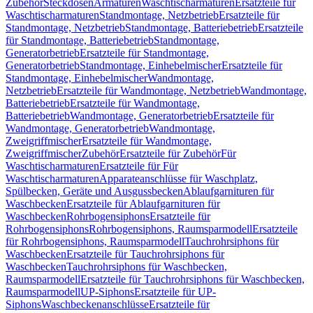
Zubehör
Steckdosen
Armaturen
Waschtischarmaturen
Ersatzteile für
Waschtischarmaturen
Standmontage, Netzbetrieb
Ersatzteile für
Standmontage, Netzbetrieb
Standmontage, Batteriebetrieb
Ersatzteile
für Standmontage, Batteriebetrieb
Standmontage,
Generatorbetrieb
Ersatzteile für Standmontage,
Generatorbetrieb
Standmontage, Einhebelmischer
Ersatzteile für
Standmontage, Einhebelmischer
Wandmontage,
Netzbetrieb
Ersatzteile für Wandmontage, Netzbetrieb
Wandmontage,
Batteriebetrieb
Ersatzteile für Wandmontage,
Batteriebetrieb
Wandmontage, Generatorbetrieb
Ersatzteile für
Wandmontage, Generatorbetrieb
Wandmontage,
Zweigriffmischer
Ersatzteile für Wandmontage,
Zweigriffmischer
Zubehör
Ersatzteile für Zubehör
Für
Waschtischarmaturen
Ersatzteile für Für
Waschtischarmaturen
Apparateanschlüsse für Waschplatz,
Spülbecken, Geräte und Ausgussbecken
Ablaufgarnituren für
Waschbecken
Ersatzteile für Ablaufgarnituren für
Waschbecken
Rohrbogensiphons
Ersatzteile für
Rohrbogensiphons
Rohrbogensiphons, Raumsparmodell
Ersatzteile
für Rohrbogensiphons, Raumsparmodell
Tauchrohrsiphons für
Waschbecken
Ersatzteile für Tauchrohrsiphons für
Waschbecken
Tauchrohrsiphons für Waschbecken,
Raumsparmodell
Ersatzteile für Tauchrohrsiphons für Waschbecken,
Raumsparmodell
UP-Siphons
Ersatzteile für UP-
Siphons
Waschbeckenanschlüsse
Ersatzteile für