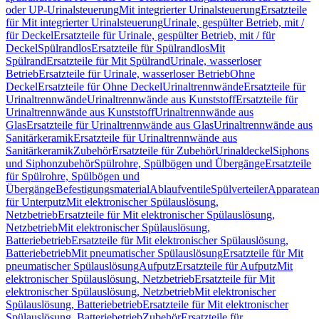
oder UP-Urinalsteuerung
Mit integrierter Urinalsteuerung
Ersatzteile
für Mit integrierter Urinalsteuerung
Urinale, gespülter Betrieb, mit /
für Deckel
Ersatzteile für Urinale, gespülter Betrieb, mit / für
Deckel
Spülrandlos
Ersatzteile für Spülrandlos
Mit
Spülrand
Ersatzteile für Mit Spülrand
Urinale, wasserloser
Betrieb
Ersatzteile für Urinale, wasserloser Betrieb
Ohne
Deckel
Ersatzteile für Ohne Deckel
Urinaltrennwände
Ersatzteile für
Urinaltrennwände
Urinaltrennwände aus Kunststoff
Ersatzteile für
Urinaltrennwände aus Kunststoff
Urinaltrennwände aus
Glas
Ersatzteile für Urinaltrennwände aus Glas
Urinaltrennwände aus
Sanitärkeramik
Ersatzteile für Urinaltrennwände aus
Sanitärkeramik
Zubehör
Ersatzteile für Zubehör
Urinaldeckel
Siphons
und Siphonzubehör
Spülrohre, Spülbögen und Übergänge
Ersatzteile
für Spülrohre, Spülbögen und
Übergänge
Befestigungsmaterial
Ablaufventile
Spülverteiler
Apparatean
für Unterputz
Mit elektronischer Spülauslösung,
Netzbetrieb
Ersatzteile für Mit elektronischer Spülauslösung,
Netzbetrieb
Mit elektronischer Spülauslösung,
Batteriebetrieb
Ersatzteile für Mit elektronischer Spülauslösung,
Batteriebetrieb
Mit pneumatischer Spülauslösung
Ersatzteile für Mit
pneumatischer Spülauslösung
Aufputz
Ersatzteile für Aufputz
Mit
elektronischer Spülauslösung, Netzbetrieb
Ersatzteile für Mit
elektronischer Spülauslösung, Netzbetrieb
Mit elektronischer
Spülauslösung, Batteriebetrieb
Ersatzteile für Mit elektronischer
Spülauslösung, Batteriebetrieb
Zubehör
Ersatzteile für