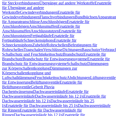
für Steckverbindungen
Übergänge auf andere Werkstoffe
Ersatzteile
für Übergänge auf andere
Werkstoffe
Gewindeverbindungen
Ersatzteile für
Gewindeverbindungen
Flanschverbindungen
Bundbüchsen
Apparatean
für Apparateanschlüsse
Anschlussbögen
Ersatzteile für
Anschlussbögen
Anschlussmuffen
Ersatzteile für
Anschlussmuffen
Anschlussstutzen
Ersatzteile für
Anschlussstutzen
Fertigabläufe
Ersatzteile für
Fertigabläufe
Schneckensiphons
Ersatzteile für
Schneckensiphons
Zubehör
Rohrschellen
Befestigungen für
Rohrschellen
Tragschalen
Verschlüsse
Dichtungen
Bauschutze
Verbrauc
Schallschutz und Feuchtigkeitsschutz
Brandschutz
Ersatzteile für
Brandschutz
Brandschutz für Entwässerungssysteme
Ersatzteile für
Brandschutz für Entwässerungssysteme
Schallschutz
Dämmungen
zur Körperschallentkopplung
Dämmungen zur
Körperschallentkopplung und
Luftschalldämmung
Feuchtigkeitsschutz
Abdichtungen
Lüftungsventile
für Entwässerung
Belüftungsventile
Ersatzteile für
Belüftungsventile
Geberit Pluvia
Dachentwässerung
Dachwassereinläufe
Ersatzteile für
Dachwassereinläufe
Dachwassereinläufe bis 12 l/s
Ersatzteile für
Dachwassereinläufe bis 12 l/s
Dachwassereinläufe bis 25
l/s
Ersatzteile für Dachwassereinläufe bis 25 l/s
Dachwassereinläufe
für Rinnen
Ersatzteile für Dachwassereinläufe für
Rinnen
Dachwassereinläufe bis 12 l/s
Ersatzteile für