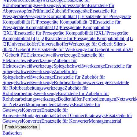
Rohrbearbeitungswerkzeuge
Abpressstopfen
Ersatzteile für
Abpressstopfen
Prüfmittel
Zubehör
Pressgeräte
Ersatzteile für
Pressgeräte
Pressgeräte Kompatibilität [1]
Ersatzteile für Pressgeräte
Kompatibilität [1]
Pressgeräte Kompatibilität [2]
Ersatzteile für
Pressgeräte Kompatibilität [2]
Pressgeräte Kompatibilität
[2XL]
Ersatzteile für Pressgeräte Kompatibilität [2XL]
Pressgeräte
Kompatibilität [4] / [2]
Ersatzteile für Pressgeräte Kompatibilität [4] /
[2]
Universalkoffer
Universalkoffer
Werkzeuge für Geberit Silent-
db20 / Geberit PE
Ersatzteile für Werkzeuge für Geberit Silent-db20
/ Geberit PE
Elektroschweißwerkzeuge
Ersatzteile für
Elektroschweißwerkzeuge
Zubehör für
Elektroschweißwerkzeuge
Spiegelschweißwerkzeuge
Ersatzteile für
Spiegelschweißwerkzeuge
Zubehör für
Spiegelschweißwerkzeuge
Ersatzteile für Zubehör für
Spiegelschweißwerkzeuge
Rohrbearbeitungswerkzeuge
Ersatzteile
für Rohrbearbeitungswerkzeuge
Zubehör für
Rohrbearbeitungswerkzeuge
Ersatzteile für Zubehör für
Rohrbearbeitungswerkzeuge
Bedienhilfen
Fernbedienungen
Netzwerk
für Netzwerkkomponenten
Gateways
Ersatzteile für
Gateways
Konverter
Ersatzteile für
Konverter
Montagematerial
Geberit Connect
Gateways
Ersatzteile für
Gateways
Konverter
Ersatzteile für Konverter
Montagematerial
Produktkategorien
Badserien