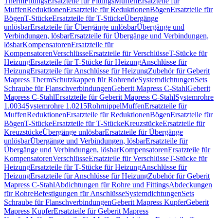
Therm
Fittings
Ersatzteile für Fittings
Muffen
Ersatzteile für
Muffen
Reduktionen
Ersatzteile für Reduktionen
Bögen
Ersatzteile für
Bögen
T-Stücke
Ersatzteile für T-Stücke
Übergänge
unlösbar
Ersatzteile für Übergänge unlösbar
Übergänge und
Verbindungen, lösbar
Ersatzteile für Übergänge und Verbindungen,
lösbar
Kompensatoren
Ersatzteile für
Kompensatoren
Verschlüsse
Ersatzteile für Verschlüsse
T-Stücke für
Heizung
Ersatzteile für T-Stücke für Heizung
Anschlüsse für
Heizung
Ersatzteile für Anschlüsse für Heizung
Zubehör für Geberit
Mapress Therm
Schutzkappen für Rohrende
Systemdichtungen
Sets
Schraube für Flanschverbindungen
Geberit Mapress C-Stahl
Geberit
Mapress C-Stahl
Ersatzteile für Geberit Mapress C-Stahl
Systemrohre
1.0034
Systemrohre 1.0215
Rohrnippel
Muffen
Ersatzteile für
Muffen
Reduktionen
Ersatzteile für Reduktionen
Bögen
Ersatzteile für
Bögen
T-Stücke
Ersatzteile für T-Stücke
Kreuzstücke
Ersatzteile für
Kreuzstücke
Übergänge unlösbar
Ersatzteile für Übergänge
unlösbar
Übergänge und Verbindungen, lösbar
Ersatzteile für
Übergänge und Verbindungen, lösbar
Kompensatoren
Ersatzteile für
Kompensatoren
Verschlüsse
Ersatzteile für Verschlüsse
T-Stücke für
Heizung
Ersatzteile für T-Stücke für Heizung
Anschlüsse für
Heizung
Ersatzteile für Anschlüsse für Heizung
Zubehör für Geberit
Mapress C-Stahl
Abdichtungen für Rohre und Fittings
Abdeckungen
für Rohre
Befestigungen für Anschlüsse
Systemdichtungen
Sets
Schraube für Flanschverbindungen
Geberit Mapress Kupfer
Geberit
Mapress Kupfer
Ersatzteile für Geberit Mapress