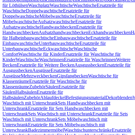
für Löthülsen
Waschplatz
Waschtische
Waschtische
Ersatzteile für
Waschtische
Doppelwaschtische
Ersatzteile für
Doppelwaschtische
Möbelwaschtische
Ersatzteile für
Möbelwaschtische
Aufsatzwaschtische
Ersatzteile für
Aufsatzwaschtische
Handwaschbecken
Ersatzteile für
Handwaschbecken
Aufsatzhandwaschbecken
Eckhandwaschbecken
H
für Halbeinbauwaschtische
Einbauwaschtische
Ersatzteile für
Einbauwaschtische
Unterbauwaschtische
Ersatzteile für
Unterbauwaschtische
Eckwaschtische
Waschtische
Comfort
Waschtische für Kinder
Ersatzteile für Waschtische für
Kinder
Waschtische
Waschrinnen
Ersatzteile für Waschrinnen
Weitere
Becken
Ersatzteile für Weitere Becken
Ausgussbecken
Ersatzteile für
Ausgussbecken
Ausgüsse
Ersatzteile für
Ausgüsse
Mehrzweckbecken
Gipsfangbecken
Waschtische für
Klassenräume
Ersatzteile für Waschtische für
Klassenräume
Zubehör
Säulen
Ersatzteile für
Säulen
Halbsäulen
Ersatzteile für
Halbsäulen
Zubehör
Ablaufdeckel
Befestigungsmaterial
Dekorblenden
W
Waschtisch mit Unterschrank
Sets Handwaschbecken mit
Unterschrank
Ersatzteile für Sets Handwaschbecken mit
Unterschrank
Sets Waschtisch mit Unterschrank
Ersatzteile für Sets
Waschtisch mit Unterschrank
Sets Möbelwaschtisch mit
Unterschrank
Ersatzteile für Sets Möbelwaschtisch mit
Unterschrank
Badezimmermöbel
Waschtischunterschränke
Ersatzteile