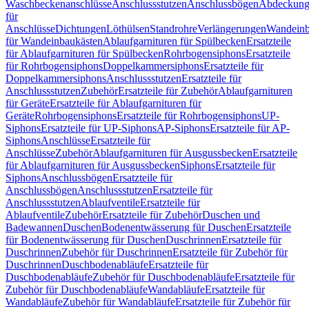
Waschbeckenanschlüsse
Anschlussstutzen
Anschlussbögen
Abdeckung
für
Anschlüsse
Dichtungen
Löthülsen
Standrohre
Verlängerungen
Wandeinb
für Wandeinbaukästen
Ablaufgarnituren für Spülbecken
Ersatzteile
für Ablaufgarnituren für Spülbecken
Rohrbogensiphons
Ersatzteile
für Rohrbogensiphons
Doppelkammersiphons
Ersatzteile für
Doppelkammersiphons
Anschlussstutzen
Ersatzteile für
Anschlussstutzen
Zubehör
Ersatzteile für Zubehör
Ablaufgarnituren
für Geräte
Ersatzteile für Ablaufgarnituren für
Geräte
Rohrbogensiphons
Ersatzteile für Rohrbogensiphons
UP-
Siphons
Ersatzteile für UP-Siphons
AP-Siphons
Ersatzteile für AP-
Siphons
Anschlüsse
Ersatzteile für
Anschlüsse
Zubehör
Ablaufgarnituren für Ausgussbecken
Ersatzteile
für Ablaufgarnituren für Ausgussbecken
Siphons
Ersatzteile für
Siphons
Anschlussbögen
Ersatzteile für
Anschlussbögen
Anschlussstutzen
Ersatzteile für
Anschlussstutzen
Ablaufventile
Ersatzteile für
Ablaufventile
Zubehör
Ersatzteile für Zubehör
Duschen und
Badewannen
Duschen
Bodenentwässerung für Duschen
Ersatzteile
für Bodenentwässerung für Duschen
Duschrinnen
Ersatzteile für
Duschrinnen
Zubehör für Duschrinnen
Ersatzteile für Zubehör für
Duschrinnen
Duschbodenabläufe
Ersatzteile für
Duschbodenabläufe
Zubehör für Duschbodenabläufe
Ersatzteile für
Zubehör für Duschbodenabläufe
Wandabläufe
Ersatzteile für
Wandabläufe
Zubehör für Wandabläufe
Ersatzteile für Zubehör für