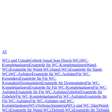
AT
WCs und Urinale
Geberit AquaClean Dusch-WCs
WC-
Komplettanlagen
Ersatzteile für WC-Komplettanlagen
Wand-
WCs
Ersatzteile für Wand-WCs
Stand-WCs
Ersatzteile für Stand-
WCs
WC-Aufsätze
Ersatzteile für WC-Aufsätze
Für WC-
Keramiken
Ersatzteile für Für WC-
Keramiken
Designplatten
Ersatzteile für Designplatten
Für WC-
Komplettanlagen
Ersatzteile für Für WC-Komplettanlagen
Für WC-
Aufsätze
Ersatzteile für Für WC-Aufsätze
Zubehör
Ersatzteile für
Zubehör
Für WC-Komplettanlagen
Für WC-Aufsätze
Ersatzteile für
Für WC-Aufsätze
Für WC-Aufsätze und WC-
Komplettanlagen
WCs
Verbrauchsmaterial
WCs und WC-Sitze
Wand-
WCs
Ersatzteile für Wand-WCs
Tiefspül-WCs
Ersatzteile für Tiefspül-