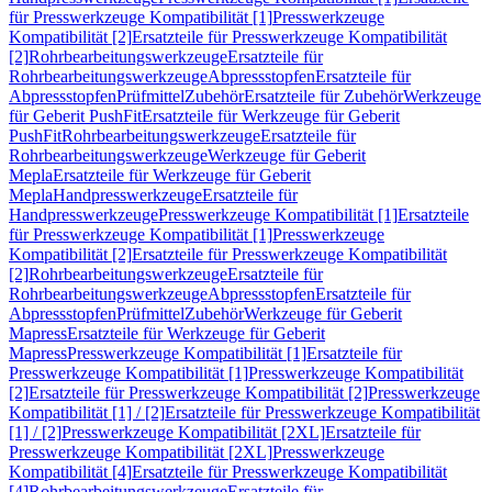
für Presswerkzeuge Kompatibilität [1]
Presswerkzeuge
Kompatibilität [2]
Ersatzteile für Presswerkzeuge Kompatibilität
[2]
Rohrbearbeitungswerkzeuge
Ersatzteile für
Rohrbearbeitungswerkzeuge
Abpressstopfen
Ersatzteile für
Abpressstopfen
Prüfmittel
Zubehör
Ersatzteile für Zubehör
Werkzeuge
für Geberit PushFit
Ersatzteile für Werkzeuge für Geberit
PushFit
Rohrbearbeitungswerkzeuge
Ersatzteile für
Rohrbearbeitungswerkzeuge
Werkzeuge für Geberit
Mepla
Ersatzteile für Werkzeuge für Geberit
Mepla
Handpresswerkzeuge
Ersatzteile für
Handpresswerkzeuge
Presswerkzeuge Kompatibilität [1]
Ersatzteile
für Presswerkzeuge Kompatibilität [1]
Presswerkzeuge
Kompatibilität [2]
Ersatzteile für Presswerkzeuge Kompatibilität
[2]
Rohrbearbeitungswerkzeuge
Ersatzteile für
Rohrbearbeitungswerkzeuge
Abpressstopfen
Ersatzteile für
Abpressstopfen
Prüfmittel
Zubehör
Werkzeuge für Geberit
Mapress
Ersatzteile für Werkzeuge für Geberit
Mapress
Presswerkzeuge Kompatibilität [1]
Ersatzteile für
Presswerkzeuge Kompatibilität [1]
Presswerkzeuge Kompatibilität
[2]
Ersatzteile für Presswerkzeuge Kompatibilität [2]
Presswerkzeuge
Kompatibilität [1] / [2]
Ersatzteile für Presswerkzeuge Kompatibilität
[1] / [2]
Presswerkzeuge Kompatibilität [2XL]
Ersatzteile für
Presswerkzeuge Kompatibilität [2XL]
Presswerkzeuge
Kompatibilität [4]
Ersatzteile für Presswerkzeuge Kompatibilität
[4]
Rohrbearbeitungswerkzeuge
Ersatzteile für