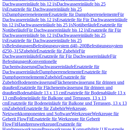
Dachwassereinläufe bis 12 l/s
Dachwassereinläufe bis 25
l/s
Ersatzteile für Dachwassereinläufe bis 25
l/s
Dampfsperrenelemente
Ersatzteile für Dampfsperrenelemente
Für
Dachwassereinläufe bis 12 l/s
Ersatzteile für Für Dachwassereinläufe
bis 12 l/s
Dachwassereinläufe bis 25 l/s
Notüberläufe
Ersatzteile für
Notüberläufe
Für Dachwassereinläufe bis 12 l/s
Ersatzteile für Für
Dachwassereinläufe bis 12 l/s
Dachwassereinläufe bis 25
l/s
Ersatzteile für Dachwassereinläufe bis 25
l/s
Befestigungen
Befestigungssystem d40–200
Befestigungssystem
d250–315
Zubehör
Ersatzteile für Zubehör
Für
Dachwassereinläufe
Ersatzteile für Für Dachwassereinläufe
Für
Befestigungen
Konventionelle
Dachentwässerung
Dachwassereinläufe
Ersatzteile für
Dachwassereinläufe
Dampfsperrenelemente
Ersatzteile für
Dampfsperrenelemente
Zubehör
Ersatzteile für
Zubehör
Bodenentwässerung
Flächenentwässerung für drinnen und
draußen
Ersatzteile für Flächenentwässerung für drinnen und
draußen
Bodenabläufe 13 x 13 cm
Ersatzteile für Bodenabläufe 13 x
13 cm
Bodeneinläufe für Balkone und Terrassen, 13 x 13
cm
Ersatzteile für Bodeneinläufe für Balkone und Terrassen, 13 x 13
cm
Zubehör
Ersatzteile für Zubehör
Werkzeuge,
Netzwerkkomponenten und Software
Werkzeuge
Werkzeuge für
Geberit FlowFit
Ersatzteile für Werkzeuge für Geberit
FlowFit
Handpresswerkzeuge
Ersatzteile für
Handpresswerkzeuge
Presswerkzeuge Kompatibilität [1]
Ersatzteile