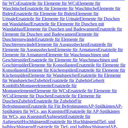
für WCs
Ersatzteile für Elemente für WCs
Elemente für
Waschtische
Ersatzteile für Elemente für Waschtische
Elemente für
Bidets
Ersatzteile für Elemente für Bidets
Elemente für
Urinale
Ersatzteile für Elemente für Urinale
Elemente für Duschen
mit Wandablauf
Ersatzteile für Elemente für Duschen mit
Wandablauf
Elemente für Duschen und Badewannen
Ersatzteile für
Elemente für Duschen und Badewannen
Elemente für
Duschtrennwände
Ersatzteile für Elemente für
Duschtrennwände
Elemente für Ausgussbecken
Ersatzteile für
Elemente für Ausgussbecken
Elemente für Armaturen
Ersatzteile für
Elemente für Armaturen
Elemente für Waschmaschinen und
Geschirrspüler
Ersatzteile für Elemente für Waschmaschinen und
Geschirrspüler
Elemente für Konsollasten
Ersatzteile für Elemente für
Konsollasten
Elemente für Küchenspülen
Ersatzteile für Elemente für
Küchenspülen
Elemente für Wandspeicher
Ersatzteile für Elemente
für Wandspeicher
Zubehör
Ersatzteile für Zubehör
Geberit
Kombifix
Montageelemente
Ersatzteile für
Montageelemente
Elemente für WCs
Ersatzteile für Elemente für
WCs
Elemente für Duschen
Ersatzteile für Elemente für
Duschen
Zubehör
Ersatzteile für Zubehör
Für
Befestigungen
Ersatzteile für Für Befestigungen
AP-Spülkästen
AP-
Spülkästen für WCs, aus Kunststoff
Ersatzteile für AP-Spülkästen
für WCs, aus Kunststoff
Aufgesetzt
Ersatzteile für
Aufgesetzt
Hochhängend
Ersatzteile für Hochhängend
Tief- und
halbhochhängend
Ersatzteile für Tief- und halbhochhängend
AP-