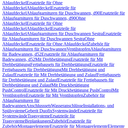
Ablaufdeckel
Ersatzteile für Ohne
Ablaufdeckel
Ablaufdeckel
Ersatzteile für
Ablaufdeckel
Ablaufgarnituren für Duschwannen, d90
Ersatzteile für
Ablaufgarnituren für Duschwannen, d90
Ohne
Ablaufdeckel
Ersatzteile für Ohne
Ablaufdeckel
Ablaufdeckel
Ersatzteile für
Ablaufdeckel
Ablaufgarnituren für Duschwannen Sestra
Ersatzteile
für Ablaufgarnituren für Duschwannen Sestra
Ohne
Ablaufdeckel
Ersatzteile für Ohne Ablaufdeckel
Zubehör für
Ablaufgarnituren für Duschwannen
Ventilstopfen
Ablaufgarnituren
für Badewannen, d52
Ersatzteile für Ablaufgarnituren für
Badewannen, d52
Mit Drehbetätigung
Ersatzteile für Mit
Drehbetätigung
Fertigbausets für Drehbetätigung
Ersatzteile für
Fertigbausets für Drehbetätigung
Mit Drehbetätigung und
Zulauf
Ersatzteile für Mit Drehbetätigung und Zulauf
Fertigbausets
für Drehbetätigung und Zulauf
Ersatzteile für Fertigbausets für
Drehbetätigung und Zulauf
Mit Druckbetätigung
PushControl
Ersatzteile für Mit Druckbetätigung PushControl
Mit
Ventilstopfen
Ersatzteile für Mit Ventilstopfen
Zubehör für
Ablaufgarnituren für
Badewannen
Anschlusssets
Wasseranschlüsse
Installations- und
Spülsysteme
Geberit Duofix
Systemwände
Ersatzteile für
Systemwände
Tragsysteme
Ersatzteile für
Tragsysteme
Beplankungen
Zubehör
Ersatzteile für
Zubehör
Montageelemente
Ersatzteile für Montageelemente
Elemente