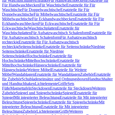
für Waschtischunterschränke
Für Handwaschbecken
Ersatzteile für
Für Handwaschbecken
Für Waschtische
Ersatzteile für Für
Waschtische
Für Doppelwaschtische
Ersatzteile für Für
Doppelwaschtische
Für Möbelwaschtische
Ersatzteile für Für
Möbelwaschtische
Für Eckhandwaschbecken
Ersatzteile für Für
Eckhandwaschbecken
Für Eckwaschtische
Ersatzteile für Für
Eckwaschtische
Waschtischplatten
Ersatzteile für
Waschtischplatten
Für Aufsatzwaschtisch Schalenform
Ersatzteile für
Für Aufsatzwaschtisch Schalenform
Für Aufsatzwaschtisch
rechteckig
Ersatzteile für Für Aufsatzwaschtisch
rechteckig
Seitenschränke
Ersatzteile für Seitenschränke
Niedrige
Seitenschränke
Ersatzteile für Niedrige
Seitenschränke
Hochschränke
Ersatzteile für
Hochschränke
Mittelhochschränke
Ersatzteile für
Mittelhochschränke
Hängeschränke
Ersatzteile für
Hängeschränke
Weitere Möbel
Ersatzteile für Weitere
Möbel
Wandablagen
Ersatzteile für Wandablagen
Zubehör
Ersatzteile
für Zubehör
Schubladeneinsätze und Ordnungsboxen
Handtuchhalter
und Handtuchhaken
Lichtelemente
Griffe
Sets
Füße
Magnettafeln
Steckdosen
Ersatzteile für Steckdosen
Weiteres
Zubehör
Spiegel und Spiegelschränke
Spiegel
Ersatzteile für
Spiegel
Mit integrierter Beleuchtung
Ersatzteile für Mit integrierter
Beleuchtung
Spiegelschränke
Ersatzteile für Spiegelschränke
Mit
integrierter Beleuchtung
Ersatzteile für Mit integrierter
Beleuchtung
Zubehör
Lichtelemente
Griffe
Weiteres