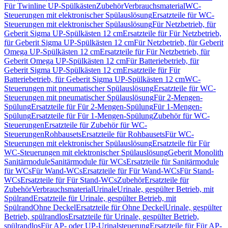
Für Twinline UP-Spülkästen
Zubehör
Verbrauchsmaterial
WC-
Steuerungen mit elektronischer Spülauslösung
Ersatzteile für WC-
Steuerungen mit elektronischer Spülauslösung
Für Netzbetrieb, für
Geberit Sigma UP-Spülkästen 12 cm
Ersatzteile für Für Netzbetrieb,
für Geberit Sigma UP-Spülkästen 12 cm
Für Netzbetrieb, für Geberit
Omega UP-Spülkästen 12 cm
Ersatzteile für Für Netzbetrieb, für
Geberit Omega UP-Spülkästen 12 cm
Für Batteriebetrieb, für
Geberit Sigma UP-Spülkästen 12 cm
Ersatzteile für Für
Batteriebetrieb, für Geberit Sigma UP-Spülkästen 12 cm
WC-
Steuerungen mit pneumatischer Spülauslösung
Ersatzteile für WC-
Steuerungen mit pneumatischer Spülauslösung
Für 2-Mengen-
Spülung
Ersatzteile für Für 2-Mengen-Spülung
Für 1-Mengen-
Spülung
Ersatzteile für Für 1-Mengen-Spülung
Zubehör für WC-
Steuerungen
Ersatzteile für Zubehör für WC-
Steuerungen
Rohbausets
Ersatzteile für Rohbausets
Für WC-
Steuerungen mit elektronischer Spülauslösung
Ersatzteile für Für
WC-Steuerungen mit elektronischer Spülauslösung
Geberit Monolith
Sanitärmodule
Sanitärmodule für WCs
Ersatzteile für Sanitärmodule
für WCs
Für Wand-WCs
Ersatzteile für Für Wand-WCs
Für Stand-
WCs
Ersatzteile für Für Stand-WCs
Zubehör
Ersatzteile für
Zubehör
Verbrauchsmaterial
Urinale
Urinale, gespülter Betrieb, mit
Spülrand
Ersatzteile für Urinale, gespülter Betrieb, mit
Spülrand
Ohne Deckel
Ersatzteile für Ohne Deckel
Urinale, gespülter
Betrieb, spülrandlos
Ersatzteile für Urinale, gespülter Betrieb,
spülrandlos
Für AP- oder UP-Urinalsteuerung
Ersatzteile für Für AP-