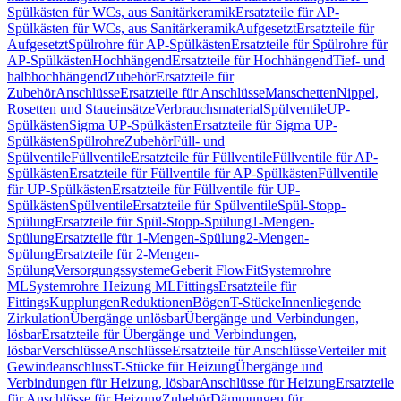
Spülkästen für WCs, aus Sanitärkeramik
Ersatzteile für AP-
Spülkästen für WCs, aus Sanitärkeramik
Aufgesetzt
Ersatzteile für
Aufgesetzt
Spülrohre für AP-Spülkästen
Ersatzteile für Spülrohre für
AP-Spülkästen
Hochhängend
Ersatzteile für Hochhängend
Tief- und
halbhochhängend
Zubehör
Ersatzteile für
Zubehör
Anschlüsse
Ersatzteile für Anschlüsse
Manschetten
Nippel,
Rosetten und Staueinsätze
Verbrauchsmaterial
Spülventile
UP-
Spülkästen
Sigma UP-Spülkästen
Ersatzteile für Sigma UP-
Spülkästen
Spülrohre
Zubehör
Füll- und
Spülventile
Füllventile
Ersatzteile für Füllventile
Füllventile für AP-
Spülkästen
Ersatzteile für Füllventile für AP-Spülkästen
Füllventile
für UP-Spülkästen
Ersatzteile für Füllventile für UP-
Spülkästen
Spülventile
Ersatzteile für Spülventile
Spül-Stopp-
Spülung
Ersatzteile für Spül-Stopp-Spülung
1-Mengen-
Spülung
Ersatzteile für 1-Mengen-Spülung
2-Mengen-
Spülung
Ersatzteile für 2-Mengen-
Spülung
Versorgungssysteme
Geberit FlowFit
Systemrohre
ML
Systemrohre Heizung ML
Fittings
Ersatzteile für
Fittings
Kupplungen
Reduktionen
Bögen
T-Stücke
Innenliegende
Zirkulation
Übergänge unlösbar
Übergänge und Verbindungen,
lösbar
Ersatzteile für Übergänge und Verbindungen,
lösbar
Verschlüsse
Anschlüsse
Ersatzteile für Anschlüsse
Verteiler mit
Gewindeanschluss
T-Stücke für Heizung
Übergänge und
Verbindungen für Heizung, lösbar
Anschlüsse für Heizung
Ersatzteile
für Anschlüsse für Heizung
Zubehör
Dämmungen für