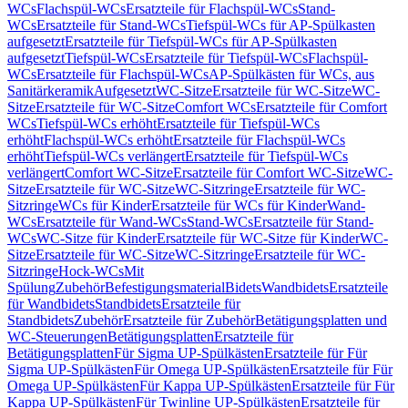
WCs
Flachspül-WCs
Ersatzteile für Flachspül-WCs
Stand-
WCs
Ersatzteile für Stand-WCs
Tiefspül-WCs für AP-Spülkasten
aufgesetzt
Ersatzteile für Tiefspül-WCs für AP-Spülkasten
aufgesetzt
Tiefspül-WCs
Ersatzteile für Tiefspül-WCs
Flachspül-
WCs
Ersatzteile für Flachspül-WCs
AP-Spülkästen für WCs, aus
Sanitärkeramik
Aufgesetzt
WC-Sitze
Ersatzteile für WC-Sitze
WC-
Sitze
Ersatzteile für WC-Sitze
Comfort WCs
Ersatzteile für Comfort
WCs
Tiefspül-WCs erhöht
Ersatzteile für Tiefspül-WCs
erhöht
Flachspül-WCs erhöht
Ersatzteile für Flachspül-WCs
erhöht
Tiefspül-WCs verlängert
Ersatzteile für Tiefspül-WCs
verlängert
Comfort WC-Sitze
Ersatzteile für Comfort WC-Sitze
WC-
Sitze
Ersatzteile für WC-Sitze
WC-Sitzringe
Ersatzteile für WC-
Sitzringe
WCs für Kinder
Ersatzteile für WCs für Kinder
Wand-
WCs
Ersatzteile für Wand-WCs
Stand-WCs
Ersatzteile für Stand-
WCs
WC-Sitze für Kinder
Ersatzteile für WC-Sitze für Kinder
WC-
Sitze
Ersatzteile für WC-Sitze
WC-Sitzringe
Ersatzteile für WC-
Sitzringe
Hock-WCs
Mit
Spülung
Zubehör
Befestigungsmaterial
Bidets
Wandbidets
Ersatzteile
für Wandbidets
Standbidets
Ersatzteile für
Standbidets
Zubehör
Ersatzteile für Zubehör
Betätigungsplatten und
WC-Steuerungen
Betätigungsplatten
Ersatzteile für
Betätigungsplatten
Für Sigma UP-Spülkästen
Ersatzteile für Für
Sigma UP-Spülkästen
Für Omega UP-Spülkästen
Ersatzteile für Für
Omega UP-Spülkästen
Für Kappa UP-Spülkästen
Ersatzteile für Für
Kappa UP-Spülkästen
Für Twinline UP-Spülkästen
Ersatzteile für