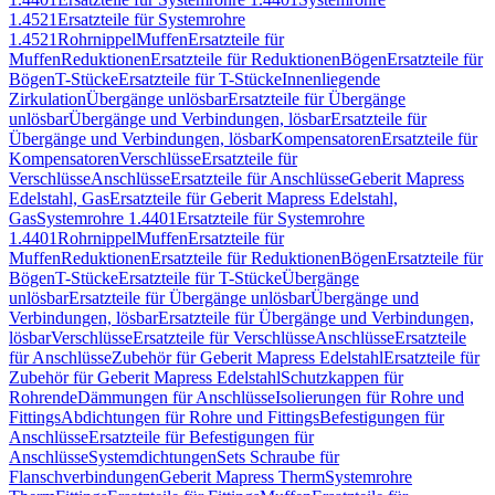
1.4521
Ersatzteile für Systemrohre
1.4521
Rohrnippel
Muffen
Ersatzteile für
Muffen
Reduktionen
Ersatzteile für Reduktionen
Bögen
Ersatzteile für
Bögen
T-Stücke
Ersatzteile für T-Stücke
Innenliegende
Zirkulation
Übergänge unlösbar
Ersatzteile für Übergänge
unlösbar
Übergänge und Verbindungen, lösbar
Ersatzteile für
Übergänge und Verbindungen, lösbar
Kompensatoren
Ersatzteile für
Kompensatoren
Verschlüsse
Ersatzteile für
Verschlüsse
Anschlüsse
Ersatzteile für Anschlüsse
Geberit Mapress
Edelstahl, Gas
Ersatzteile für Geberit Mapress Edelstahl,
Gas
Systemrohre 1.4401
Ersatzteile für Systemrohre
1.4401
Rohrnippel
Muffen
Ersatzteile für
Muffen
Reduktionen
Ersatzteile für Reduktionen
Bögen
Ersatzteile für
Bögen
T-Stücke
Ersatzteile für T-Stücke
Übergänge
unlösbar
Ersatzteile für Übergänge unlösbar
Übergänge und
Verbindungen, lösbar
Ersatzteile für Übergänge und Verbindungen,
lösbar
Verschlüsse
Ersatzteile für Verschlüsse
Anschlüsse
Ersatzteile
für Anschlüsse
Zubehör für Geberit Mapress Edelstahl
Ersatzteile für
Zubehör für Geberit Mapress Edelstahl
Schutzkappen für
Rohrende
Dämmungen für Anschlüsse
Isolierungen für Rohre und
Fittings
Abdichtungen für Rohre und Fittings
Befestigungen für
Anschlüsse
Ersatzteile für Befestigungen für
Anschlüsse
Systemdichtungen
Sets Schraube für
Flanschverbindungen
Geberit Mapress Therm
Systemrohre