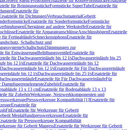
ial
Geberit Silent-Pro
Rohre
Ersatzteile für Rohre
Formstücke
Ersatzteile
zteile für Reinigungsstücke
Formstücke SuperTube
Ersatzteile für
ndungen
Ersatzteile für
Ersatzteile für Dichtungen
Verbrauchsmaterial
Geberit
nderformstücke
Ersatzteile für Sonderformstücke
Formstücke
ckverbindungen
Übergänge auf andere Werkstoffe
Ersatzteile für
schlüsse
Ersatzteile für Apparateanschlüsse
Anschlussbögen
Ersatzteile
e für Fertigabläufe
Schneckensiphons
Ersatzteile für
andschutz, Schallschutz und
rungssysteme
Schallschutz
Dämmungen zur
ile für Entwässerung
Belüftungsventile
Ersatzteile für
tzteile für Dachwassereinläufe bis 12 l/s
Dachwassereinläufe bis 25
fe bis 12 l/s
Ersatzteile für Dachwassereinläufe bis 12
Dachwassereinläufe bis 12 l/s
Ersatzteile für Für Dachwassereinläufe
ereinläufe bis 12 l/s
Dachwassereinläufe bis 25 l/s
Ersatzteile für
Dachwassereinläufe
Ersatzteile für Für Dachwassereinläufe
Für
für Dampfsperrenelemente
Zubehör
Ersatzteile für
nabläufe 13 x 13 cm
Ersatzteile für Bodenabläufe 13 x 13
teile für Zubehör
Werkzeuge, Netzwerkkomponenten und
presswerkzeuge
Presswerkzeuge Kompatibilität [1]
Ersatzteile für
kzeuge
Ersatzteile für
ushFit
Ersatzteile für Werkzeuge für Geberit
Geberit Mepla
Handpresswerkzeuge
Ersatzteile für
rsatzteile für Presswerkzeuge Kompatibilität
rkzeuge für Geberit Mapress
Ersatzteile für Werkzeuge für Geberit