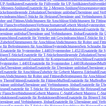
r UP-Spülkästen
Ersatzteile für Füllventile für UP-Spülkästen
Spülventile
-Mengen-Spülung
Ersatzteile für 2-Mengen-Spülung
Versorgungssyste
ücke
Innenliegende Zirkulation
Übergänge unlösbar
Übergänge und Verb
Gewindeanschluss
T-Stücke für Heizung
Übergänge und Verbindungen fü
hre und Fittings
Abdichtungen für Anschlüsse
Abdichtungen für Fitting
für Flanschverbindungen
Verbrauchsmaterial
Geberit Mepla
Systemrohr
tings
Kupplungen
Ersatzteile für Kupplungen
Reduktionen
Ersatzteile fü
Übergänge unlösbar
Übergänge und Verbindungen, lösbar
Ersatzteile fü
deanschluss
Ersatzteile für Verteiler mit Gewindeanschluss
T-Stücke für 
r Zubehör
Dämmungen für Anschlüsse
Abdichtungen für Rohre und Fitti
ile für Befestigungen für Anschlüsse
Systemdichtungen
Sets Schraube fü
1
Ersatzteile für Systemrohre 1.4401
Systemrohre 1.4521
Ersatzteile für
 Bögen
T-Stücke
Ersatzteile für T-Stücke
Innenliegende Zirkulation
Übergä
sbar
Kompensatoren
Ersatzteile für Kompensatoren
Verschlüsse
Ersatztei
Systemrohre 1.4401
Ersatzteile für Systemrohre 1.4401
Rohrnippel
Muff
ücke
Übergänge unlösbar
Ersatzteile für Übergänge unlösbar
Übergänge u
e
Ersatzteile für Anschlüsse
Zubehör für Geberit Mapress Edelstahl
Ersat
ings
Abdichtungen für Rohre und Fittings
Befestigungen für Anschlüsse
re Therm
Fittings
Ersatzteile für Fittings
Muffen
Ersatzteile für Muffen
Re
ergänge unlösbar
Übergänge und Verbindungen, lösbar
Ersatzteile für Ü
eizung
Ersatzteile für T-Stücke für Heizung
Anschlüsse für Heizung
Ersat
ür Flanschverbindungen
Geberit Mapress C-Stahl
Geberit Mapress C-Sta
eduktionen
Ersatzteile für Reduktionen
Bögen
Ersatzteile für Bögen
T-St
ergänge und Verbindungen, lösbar
Ersatzteile für Übergänge und Verb
eizung
Ersatzteile für T-Stücke für Heizung
Anschlüsse für Heizung
Ersat