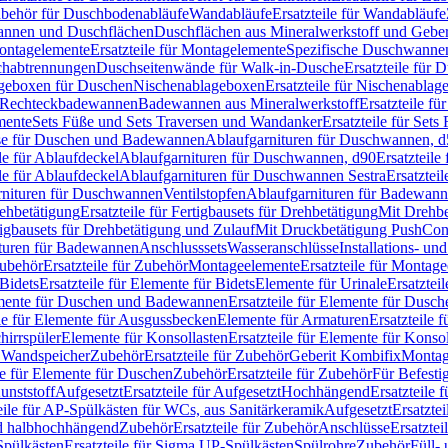
Zubehör für Duschbodenabläufe
Wandabläufe
Ersatzteile für Wandabläufe
wannen und Duschflächen
Duschflächen aus Mineralwerkstoff und Geberi
ntagelemente
Ersatzteile für Montagelemente
Spezifische Duschwanne
schabtrennungen
Duschseitenwände für Walk-in-Dusche
Ersatzteile für
lageboxen für Duschen
Nischenablageboxen
Ersatzteile für Nischenabla
ür Rechteckbadewannen
Badewannen aus Mineralwerkstoff
Ersatzteile f
mente
Sets Füße und Sets Traversen und Wandanker
Ersatzteile für Set
se für Duschen und Badewannen
Ablaufgarnituren für Duschwannen, 
ile für Ablaufdeckel
Ablaufgarnituren für Duschwannen, d90
Ersatzteil
ile für Ablaufdeckel
Ablaufgarnituren für Duschwannen Sestra
Ersatztei
rnituren für Duschwannen
Ventilstopfen
Ablaufgarnituren für Badewann
rehbetätigung
Ersatzteile für Fertigbausets für Drehbetätigung
Mit Drehbe
rtigbausets für Drehbetätigung und Zulauf
Mit Druckbetätigung PushCon
ituren für Badewannen
Anschlusssets
Wasseranschlüsse
Installations- un
ubehör
Ersatzteile für Zubehör
Montageelemente
Ersatzteile für Montag
Bidets
Ersatzteile für Elemente für Bidets
Elemente für Urinale
Ersatztei
mente für Duschen und Badewannen
Ersatzteile für Elemente für Dus
ile für Elemente für Ausgussbecken
Elemente für Armaturen
Ersatzteile 
hirrspüler
Elemente für Konsollasten
Ersatzteile für Elemente für Konso
r Wandspeicher
Zubehör
Ersatzteile für Zubehör
Geberit Kombifix
Montag
le für Elemente für Duschen
Zubehör
Ersatzteile für Zubehör
Für Befesti
unststoff
Aufgesetzt
Ersatzteile für Aufgesetzt
Hochhängend
Ersatzteile
eile für AP-Spülkästen für WCs, aus Sanitärkeramik
Aufgesetzt
Ersatztei
nd halbhochhängend
Zubehör
Ersatzteile für Zubehör
Anschlüsse
Ersatztei
pülkästen
Ersatzteile für Sigma UP-Spülkästen
Spülrohre
Zubehör
Füll- 