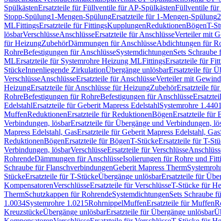
Spülkästen
Ersatzteile für Füllventile für AP-Spülkästen
Füllventile fü
Stopp-Spülung
1-Mengen-Spülung
Ersatzteile für 1-Mengen-Spülung
2
ML
Fittings
Ersatzteile für Fittings
Kupplungen
Reduktionen
Bögen
T-St
lösbar
Verschlüsse
Anschlüsse
Ersatzteile für Anschlüsse
Verteiler mit 
für Heizung
Zubehör
Dämmungen für Anschlüsse
Abdichtungen für Ro
Rohre
Befestigungen für Anschlüsse
Systemdichtungen
Sets Schraube 
ML
Ersatzteile für Systemrohre Heizung ML
Fittings
Ersatzteile für Fit
Stücke
Innenliegende Zirkulation
Übergänge unlösbar
Ersatzteile für 
Verschlüsse
Anschlüsse
Ersatzteile für Anschlüsse
Verteiler mit Gewin
Heizung
Ersatzteile für Anschlüsse für Heizung
Zubehör
Ersatzteile fü
Rohre
Befestigungen für Rohre
Befestigungen für Anschlüsse
Ersatzte
Edelstahl
Ersatzteile für Geberit Mapress Edelstahl
Systemrohre 1.440
Muffen
Reduktionen
Ersatzteile für Reduktionen
Bögen
Ersatzteile für
Verbindungen, lösbar
Ersatzteile für Übergänge und Verbindungen, lö
Mapress Edelstahl, Gas
Ersatzteile für Geberit Mapress Edelstahl, Gas
Reduktionen
Bögen
Ersatzteile für Bögen
T-Stücke
Ersatzteile für T-St
Verbindungen, lösbar
Verschlüsse
Ersatzteile für Verschlüsse
Anschlüss
Rohrende
Dämmungen für Anschlüsse
Isolierungen für Rohre und Fitt
Schraube für Flanschverbindungen
Geberit Mapress Therm
Systemroh
Stücke
Ersatzteile für T-Stücke
Übergänge unlösbar
Ersatzteile für Üb
Kompensatoren
Verschlüsse
Ersatzteile für Verschlüsse
T-Stücke für H
Therm
Schutzkappen für Rohrende
Systemdichtungen
Sets Schraube f
1.0034
Systemrohre 1.0215
Rohrnippel
Muffen
Ersatzteile für Muffen
R
Kreuzstücke
Übergänge unlösbar
Ersatzteile für Übergänge unlösbar
Üb
Kompensatoren
Verschlüsse
Ersatzteile für Verschlüsse
T-Stücke für H