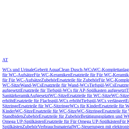
AT
WCs und Urinale
Geberit AquaClean Dusch-WCs
WC-Komplettanlag
für WC-Aufsätze
Für WC-Keramiken
Ersatzteile für Für WC-Kerami
für Für WC-Aufsätze
Zubehör
Ersatzteile für Zubehör
Für WC-Komplet
WC-Sitze
Wand-WCs
Ersatzteile für Wand-WCs
Tiefspül-WCs
Ersatzt
aufgesetzt
Ersatzteile für Tiefspül-WCs für AP-Spülkasten aufgesetzt
T
Sanitärkeramik
Aufgesetzt
WC-Sitze
Ersatzteile für WC-Sitze
WC-Sitze
erhöht
Ersatzteile für Flachspül-WCs erhöht
Tiefspül-WCs verlängert
E
Sitzringe
Ersatzteile für WC-Sitzringe
WCs für Kinder
Ersatzteile für 
Kinder
WC-Sitze
Ersatzteile für WC-Sitze
WC-Sitzringe
Ersatzteile fü
Standbidets
Zubehör
Ersatzteile für Zubehör
Betätigungsplatten und W
Omega UP-Spülkästen
Ersatzteile für Für Omega UP-Spülkästen
Für 
Spülkästen
Zubehör
Verbrauchsmaterial
WC-Steuerungen mit elektroni