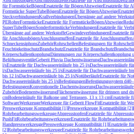
Anschlussbögen
Anschlussstutzen
Ersatzteile für Anschlussstutzen
Zub
für Formstücke
Bögen
Ersatzteile für Bögen
Abzweige
Ersatzteile für 
Formstücke SuperTube
Bögen
Ersatzteile für Bögen
Abzweige
Ersatzte
Steckverbindungen
Krallverbindungen
Übergänge auf andere Werksto
PE
Rohre
Formstücke
Ersatzteile für Formstücke
Bögen
Abzweige
Redu
SuperTube
Bögen
Sonderformstücke
Verbindungen
Ersatzteile für Ver
Übergänge auf andere Werkstoffe
Gewindeverbindungen
Ersatzteile 
für Anschlussbögen
Anschlussmuffen
Ersatzteile für Anschlussmuffen
Schneckensiphons
Zubehör
Rohrschellen
Befestigungen für Rohrschel
Feuchtigkeitsschutz
Brandschutz
Ersatzteile für Brandschutz
Brandschu
Körperschallentkopplung
Dämmungen zur Körperschallentkopplung 
Belüftungsventile
Geberit Pluvia Dachentwässerung
Dachwassereinläu
l/s
Ersatzteile für Dachwassereinläufe bis 25 l/s
Dachwassereinläufe fü
l/s
Dachwassereinläufe bis 25 l/s
Ersatzteile für Dachwassereinläufe bis
bis 12 l/s
Dachwassereinläufe bis 25 l/s
Notüberläufe
Ersatzteile für No
Dachwassereinläufe bis 25 l/s
Befestigungen
Befestigungssystem d40
Befestigungen
Konventionelle Dachentwässerung
Dachwassereinläufe
Zubehör
Bodenentwässerung
Flächenentwässerung für drinnen und d
cm
Bodeneinläufe für Balkone und Terrassen, 13 x 13 cm
Ersatzteile 
Software
Werkzeuge
Werkzeuge für Geberit FlowFit
Ersatzteile für W
Presswerkzeuge Kompatibilität [1]
Presswerkzeuge Kompatibilität [2]
Rohrbearbeitungswerkzeuge
Abpressstopfen
Ersatzteile für Abpressst
PushFit
Rohrbearbeitungswerkzeuge
Ersatzteile für Rohrbearbeitung
Handpresswerkzeuge
Presswerkzeuge Kompatibilität [1]
Ersatzteile f
[2]
Rohrbearbeitungswerkzeuge
Ersatzteile für Rohrbearbeitungswerk