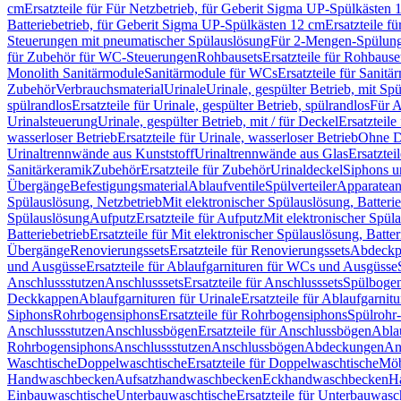
cm
Ersatzteile für Für Netzbetrieb, für Geberit Sigma UP-Spülkästen 
Batteriebetrieb, für Geberit Sigma UP-Spülkästen 12 cm
Ersatzteile f
Steuerungen mit pneumatischer Spülauslösung
Für 2-Mengen-Spülun
für Zubehör für WC-Steuerungen
Rohbausets
Ersatzteile für Rohbause
Monolith Sanitärmodule
Sanitärmodule für WCs
Ersatzteile für Sanit
Zubehör
Verbrauchsmaterial
Urinale
Urinale, gespülter Betrieb, mit Sp
spülrandlos
Ersatzteile für Urinale, gespülter Betrieb, spülrandlos
Für A
Urinalsteuerung
Urinale, gespülter Betrieb, mit / für Deckel
Ersatzteile
wasserloser Betrieb
Ersatzteile für Urinale, wasserloser Betrieb
Ohne D
Urinaltrennwände aus Kunststoff
Urinaltrennwände aus Glas
Ersatztei
Sanitärkeramik
Zubehör
Ersatzteile für Zubehör
Urinaldeckel
Siphons u
Übergänge
Befestigungsmaterial
Ablaufventile
Spülverteiler
Apparatean
Spülauslösung, Netzbetrieb
Mit elektronischer Spülauslösung, Batterie
Spülauslösung
Aufputz
Ersatzteile für Aufputz
Mit elektronischer Spül
Batteriebetrieb
Ersatzteile für Mit elektronischer Spülauslösung, Batter
Übergänge
Renovierungssets
Ersatzteile für Renovierungssets
Abdeckpl
und Ausgüsse
Ersatzteile für Ablaufgarnituren für WCs und Ausgüsse
Anschlussstutzen
Anschlusssets
Ersatzteile für Anschlusssets
Spülbogen
Deckkappen
Ablaufgarnituren für Urinale
Ersatzteile für Ablaufgarnitu
Siphons
Rohrbogensiphons
Ersatzteile für Rohrbogensiphons
Spülrohr
Anschlussstutzen
Anschlussbögen
Ersatzteile für Anschlussbögen
Ablau
Rohrbogensiphons
Anschlussstutzen
Anschlussbögen
Abdeckungen
An
Waschtische
Doppelwaschtische
Ersatzteile für Doppelwaschtische
Möb
Handwaschbecken
Aufsatzhandwaschbecken
Eckhandwaschbecken
H
Einbauwaschtische
Unterbauwaschtische
Ersatzteile für Unterbauwasc