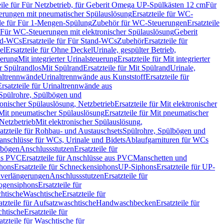
eile für Für Netzbetrieb, für Geberit Omega UP-Spülkästen 12 cm
Für
rungen mit pneumatischer Spülauslösung
Ersatzteile für WC-
ile für Für 1-Mengen-Spülung
Zubehör für WC-Steuerungen
Ersatzteile
ür Für WC-Steuerungen mit elektronischer Spülauslösung
Geberit
nd-WCs
Ersatzteile für Für Stand-WCs
Zubehör
Ersatzteile für
el
Ersatzteile für Ohne Deckel
Urinale, gespülter Betrieb,
uerung
Mit integrierter Urinalsteuerung
Ersatzteile für Mit integrierter
ür Spülrandlos
Mit Spülrand
Ersatzteile für Mit Spülrand
Urinale,
naltrennwände
Urinaltrennwände aus Kunststoff
Ersatzteile für
Ersatzteile für Urinaltrennwände aus
r Spülrohre, Spülbögen und
ronischer Spülauslösung, Netzbetrieb
Ersatzteile für Mit elektronischer
Mit pneumatischer Spülauslösung
Ersatzteile für Mit pneumatischer
 Netzbetrieb
Mit elektronischer Spülauslösung,
atzteile für Rohbau- und Austauschsets
Spülrohre, Spülbögen und
anschlüsse für WCs, Urinale und Bidets
Ablaufgarnituren für WCs
ssbögen
Anschlussstutzen
Ersatzteile für
us PVC
Ersatzteile für Anschlüsse aus PVC
Manschetten und
hons
Ersatzteile für Schneckensiphons
UP-Siphons
Ersatzteile für UP-
enverlängerungen
Anschlussstutzen
Ersatzteile für
ogensiphons
Ersatzteile für
htische
Waschtische
Ersatzteile für
atzteile für Aufsatzwaschtische
Handwaschbecken
Ersatzteile für
htische
Ersatzteile für
atzteile für Waschtische für