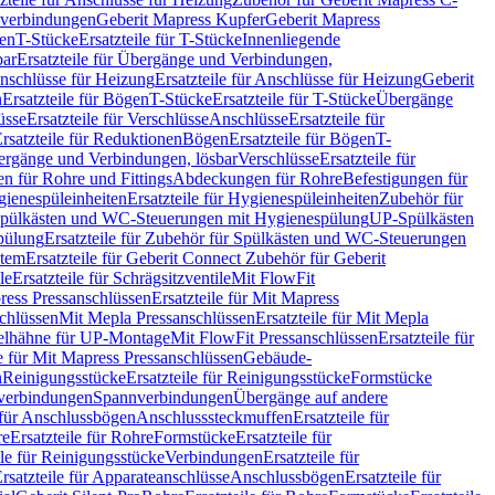
hverbindungen
Geberit Mapress Kupfer
Geberit Mapress
gen
T-Stücke
Ersatzteile für T-Stücke
Innenliegende
bar
Ersatzteile für Übergänge und Verbindungen,
nschlüsse für Heizung
Ersatzteile für Anschlüsse für Heizung
Geberit
n
Ersatzteile für Bögen
T-Stücke
Ersatzteile für T-Stücke
Übergänge
üsse
Ersatzteile für Verschlüsse
Anschlüsse
Ersatzteile für
rsatzteile für Reduktionen
Bögen
Ersatzteile für Bögen
T-
bergänge und Verbindungen, lösbar
Verschlüsse
Ersatzteile für
n für Rohre und Fittings
Abdeckungen für Rohre
Befestigungen für
ienespüleinheiten
Ersatzteile für Hygienespüleinheiten
Zubehör für
r Spülkästen und WC-Steuerungen mit Hygienespülung
UP-Spülkästen
pülung
Ersatzteile für Zubehör für Spülkästen und WC-Steuerungen
stem
Ersatzteile für Geberit Connect Zubehör für Geberit
le
Ersatzteile für Schrägsitzventile
Mit FlowFit
ress Pressanschlüssen
Ersatzteile für Mit Mapress
schlüssen
Mit Mepla Pressanschlüssen
Ersatzteile für Mit Mepla
gelhähne für UP-Montage
Mit FlowFit Pressanschlüssen
Ersatzteile für
le für Mit Mapress Pressanschlüssen
Gebäude-
n
Reinigungsstücke
Ersatzteile für Reinigungsstücke
Formstücke
ckverbindungen
Spannverbindungen
Übergänge auf andere
e für Anschlussbögen
Anschlusssteckmuffen
Ersatzteile für
re
Ersatzteile für Rohre
Formstücke
Ersatzteile für
ile für Reinigungsstücke
Verbindungen
Ersatzteile für
rsatzteile für Apparateanschlüsse
Anschlussbögen
Ersatzteile für