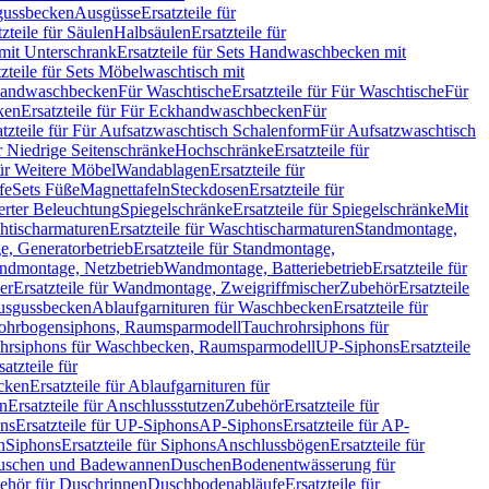
sgussbecken
Ausgüsse
Ersatzteile für
tzteile für Säulen
Halbsäulen
Ersatzteile für
mit Unterschrank
Ersatzteile für Sets Handwaschbecken mit
tzteile für Sets Möbelwaschtisch mit
 Handwaschbecken
Für Waschtische
Ersatzteile für Für Waschtische
Für
ken
Ersatzteile für Für Eckhandwaschbecken
Für
atzteile für Für Aufsatzwaschtisch Schalenform
Für Aufsatzwaschtisch
ür Niedrige Seitenschränke
Hochschränke
Ersatzteile für
für Weitere Möbel
Wandablagen
Ersatzteile für
fe
Sets Füße
Magnettafeln
Steckdosen
Ersatzteile für
ierter Beleuchtung
Spiegelschränke
Ersatzteile für Spiegelschränke
Mit
htischarmaturen
Ersatzteile für Waschtischarmaturen
Standmontage,
, Generatorbetrieb
Ersatzteile für Standmontage,
andmontage, Netzbetrieb
Wandmontage, Batteriebetrieb
Ersatzteile für
er
Ersatzteile für Wandmontage, Zweigriffmischer
Zubehör
Ersatzteile
Ausgussbecken
Ablaufgarnituren für Waschbecken
Ersatzteile für
 Rohrbogensiphons, Raumsparmodell
Tauchrohrsiphons für
rohrsiphons für Waschbecken, Raumsparmodell
UP-Siphons
Ersatzteile
satzteile für
ecken
Ersatzteile für Ablaufgarnituren für
en
Ersatzteile für Anschlussstutzen
Zubehör
Ersatzteile für
ns
Ersatzteile für UP-Siphons
AP-Siphons
Ersatzteile für AP-
n
Siphons
Ersatzteile für Siphons
Anschlussbögen
Ersatzteile für
uschen und Badewannen
Duschen
Bodenentwässerung für
behör für Duschrinnen
Duschbodenabläufe
Ersatzteile für