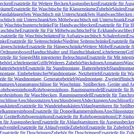
Becken
Ersatzteile für Weitere Becken
Ausgussbecken
Ersatzteile für Au
nräume
Ersatzteile für Waschtische für Klassenräume
Zubehör
Säulen
Ersa
andablagen
Sets Waschtisch mit Unterschrank
Sets Handwaschbecken 
aschtisch mit Unterschrank
Sets Möbelwaschtisch mit Unterschrank
Ersa
für Waschtischunterschränke
Für Handwaschbecken
Ersatzteile für Für
aschtische
Ersatzteile für Für Möbelwaschtische
Für Eckhandwaschbec
rsatzteile für Waschtischplatten
Für Aufsatzwaschtisch Schalenform
Ers
änke
Ersatzteile für Seitenschränke
Niedrige Seitenschränke
Ersatzteile f
ängeschränke
Ersatzteile für Hängeschränke
Weitere Möbel
Ersatzteile 
d Ordnungsboxen
Handtuchhalter und Handtuchhaken
Lichtelemente
Grif
tzteile für Spiegel
Mit integrierter Beleuchtung
Ersatzteile für Mit integr
behör
Lichtelemente
Griffe
Weiteres Zubehör
Steckdosen
Armaturen
Wasc
tteriebetrieb
Ersatzteile für Standmontage, Batteriebetrieb
Standmontage
dmontage, Einhebelmischer
Wandmontage, Netzbetrieb
Ersatzteile für W
teile für Wandmontage, Generatorbetrieb
Wandmontage, Zweigriffmisch
rmaturen
Apparateanschlüsse für Waschplatz, Spülbecken, Geräte und 
 Rohrbogensiphons
Rohrbogensiphons, Raumsparmodell
Ersatzteile für
rohrsiphons für Waschbecken, Raumsparmodell
Ersatzteile für Tauch
nschlüsse
Anschlussstutzen
Anschlussbögen
Abdeckungen
Anschlüsse
Er
aukästen
Ersatzteile für Wandeinbaukästen
Ablaufgarnituren für Spülb
elkammersiphons
Ersatzteile für Doppelkammersiphons
Anschlussstutz
für Geräte
Rohrbogensiphons
Ersatzteile für Rohrbogensiphons
UP-Sipho
en für Ausgussbecken
Ersatzteile für Ablaufgarnituren für Ausgussbecke
ufventile
Ersatzteile für Ablaufventile
Zubehör
Ersatzteile für Zubehör
D
Ersatzteile für Duschrinnen
Zubehör für Duschrinnen
Ersatzteile für Zu