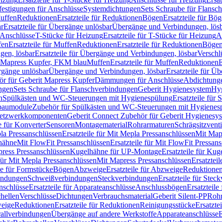
festigungen für Anschlüsse
Systemdichtungen
Sets Schraube für Flansc
Muffen
Reduktionen
Ersatzteile für Reduktionen
Bögen
Ersatzteile für Bö
r
Ersatzteile für Übergänge unlösbar
Übergänge und Verbindungen, lös
r Anschlüsse
T-Stücke für Heizung
Ersatzteile für T-Stücke für Heizung
A
fen
Ersatzteile für Muffen
Reduktionen
Ersatzteile für Reduktionen
Böge
gen, lösbar
Ersatzteile für Übergänge und Verbindungen, lösbar
Verschl
it Mapress Kupfer, FKM blau
Muffen
Ersatzteile für Muffen
Reduktionen
E
ergänge unlösbar
Übergänge und Verbindungen, lösbar
Ersatzteile für Ü
hör für Geberit Mapress Kupfer
Dämmungen für Anschlüsse
Abdichtunge
ngen
Sets Schraube für Flanschverbindungen
Geberit Hygienesystem
Hyg
n
Spülkästen und WC-Steuerungen mit Hygienespülung
Ersatzteile fü
nbaumodule
Zubehör für Spülkästen und WC-Steuerungen mit Hygienes
etzwerkkomponenten
Geberit Connect Zubehör für Geberit Hygienesy
e für Konverter
Sensoren
Montagematerial
Rohrarmaturen
Schrägsitzventi
la Pressanschlüssen
Ersatzteile für Mit Mepla Pressanschlüssen
Mit Map
lhähne
Mit FlowFit Pressanschlüssen
Ersatzteile für Mit FlowFit Pressan
press Pressanschlüssen
Kugelhähne für UP-Montage
Ersatzteile für Ku
 für Mit Mepla Pressanschlüssen
Mit Mapress Pressanschlüssen
Ersatztei
le für Formstücke
Bögen
Abzweige
Ersatzteile für Abzweige
Reduktione
bindungen
Schweißverbindungen
Steckverbindungen
Ersatzteile für Ste
nschlüsse
Ersatzteile für Apparateanschlüsse
Anschlussbögen
Ersatzteil
hellen
Verschlüsse
Dichtungen
Verbrauchsmaterial
Geberit Silent-PP
Roh
weige
Reduktionen
Ersatzteile für Reduktionen
Reinigungsstücke
Ersatzte
allverbindungen
Übergänge auf andere Werkstoffe
Apparateanschlüsse
E