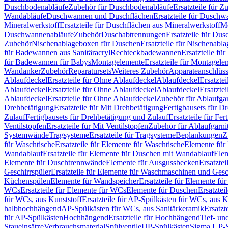
Duschbodenabläufe
Zubehör für Duschbodenabläufe
Ersatzteile für 
Wandabläufe
Duschwannen und Duschflächen
Ersatzteile für Dusch
Mineralwerkstoff
Ersatzteile für Duschflächen aus Mineralwerkstoff
Mo
Duschwannenabläufe
Zubehör
Duschabtrennungen
Ersatzteile für Du
Zubehör
Nischenablageboxen für Duschen
Ersatzteile für Nischenab
für Badewannen aus Sanitäracryl
Rechteckbadewannen
Ersatzteile f
für Badewannen für Babys
Montagelemente
Ersatzteile für Montagele
Wandanker
Zubehör
Reparatursets
Weiteres Zubehör
Apparateanschlüs
Ablaufdeckel
Ersatzteile für Ohne Ablaufdeckel
Ablaufdeckel
Ersatzte
Ablaufdeckel
Ersatzteile für Ohne Ablaufdeckel
Ablaufdeckel
Ersatzte
Ablaufdeckel
Ersatzteile für Ohne Ablaufdeckel
Zubehör für Ablaufga
Drehbetätigung
Ersatzteile für Mit Drehbetätigung
Fertigbausets für D
Zulauf
Fertigbausets für Drehbetätigung und Zulauf
Ersatzteile für Fe
Ventilstopfen
Ersatzteile für Mit Ventilstopfen
Zubehör für Ablaufgarn
Systemwände
Tragsysteme
Ersatzteile für Tragsysteme
Beplankungen
Z
für Waschtische
Ersatzteile für Elemente für Waschtische
Elemente für 
Wandablauf
Ersatzteile für Elemente für Duschen mit Wandablauf
Ele
Elemente für Duschtrennwände
Elemente für Ausgussbecken
Ersatzte
Geschirrspüler
Ersatzteile für Elemente für Waschmaschinen und Gesc
Küchenspülen
Elemente für Wandspeicher
Ersatzteile für Elemente fü
WCs
Ersatzteile für Elemente für WCs
Elemente für Duschen
Ersatztei
für WCs, aus Kunststoff
Ersatzteile für AP-Spülkästen für WCs, aus K
halbhochhängend
AP-Spülkästen für WCs, aus Sanitärkeramik
Ersatzt
für AP-Spülkästen
Hochhängend
Ersatzteile für Hochhängend
Tief- u
Staueinsätze
Verbrauchsmaterial
Spülventile
UP-Spülkästen
Sigma UP-S