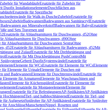
Zubehör für Wandabläufe
Ersatzteile für Zubehör für
t Duofix Installationselemente
Duschflächen aus
nabläufe
Ersatzteile für Spezifische
 Duschseitenwände für Walk-in-Dusche
Zubehör
Ersatzteile für
geboxen
Zubehör
Badewannen
Badewannen aus Sanitäracryl
Ersatzteile
ür Badewannen aus Mineralwerkstoff
Badewannen für Babys
Ersatzteile
s Füße und Sets Traversen und
d52
Ersatzteile für Ablaufgarnituren für Duschwannen, d52
Ohne
e für Ablaufgarnituren für Duschwannen, d90
Ohne
le für Ablaufgarnituren für Duschwannen Sestra
Ohne
en, d52
Ersatzteile für Ablaufgarnituren für Badewannen, d52
Mit
tätigung und Zulauf
Ersatzteile für Mit Drehbetätigung und
trol
Ersatzteile für Mit Druckbetätigung PushControl
Mit
d Spülsysteme
Geberit Duofix
Systemwände
Ersatzteile für
eelemente
Elemente für WCs
Ersatzteile für Elemente für WCs
Elemente
le für Elemente für Urinale
Elemente für Duschen mit
chen und Badewannen
Elemente für Duschtrennwände
Ersatzteile für
für Elemente für Armaturen
Elemente für Waschmaschinen und
llasten
Elemente für Küchenspülen
Ersatzteile für Elemente für
eelemente
Ersatzteile für Montageelemente
Elemente für
gungen
Ersatzteile für Für Befestigungen
AP-Spülkästen
AP-Spülkästen
 für Hochhängend
Tief- und halbhochhängend
Ersatzteile für Tief- und
le für Aufgesetzt
Spülrohre für AP-Spülkästen
Ersatzteile für Spülrohre
le für Anschlüsse
Manschetten
Nippel, Rosetten und
und Spülventile
Füllventile
Ersatzteile für Füllventile
Füllventile für AP-