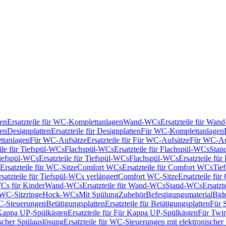
en
Ersatzteile für WC-Komplettanlagen
Wand-WCs
Ersatzteile für Wa
ken
Designplatten
Ersatzteile für Designplatten
Für WC-Komplettanlagen
tanlagen
Für WC-Aufsätze
Ersatzteile für Für WC-Aufsätze
Für WC-Au
eile für Tiefspül-WCs
Flachspül-WCs
Ersatzteile für Flachspül-WCs
Stan
iefspül-WCs
Ersatzteile für Tiefspül-WCs
Flachspül-WCs
Ersatzteile fü
Ersatzteile für WC-Sitze
Comfort WCs
Ersatzteile für Comfort WCs
Tie
rsatzteile für Tiefspül-WCs verlängert
Comfort WC-Sitze
Ersatzteile fü
WCs für Kinder
Wand-WCs
Ersatzteile für Wand-WCs
Stand-WCs
Ersatzt
r WC-Sitzringe
Hock-WCs
Mit Spülung
Zubehör
Befestigungsmaterial
Bide
C-Steuerungen
Betätigungsplatten
Ersatzteile für Betätigungsplatten
Für 
Kappa UP-Spülkästen
Ersatzteile für Für Kappa UP-Spülkästen
Für Twin
scher Spülauslösung
Ersatzteile für WC-Steuerungen mit elektronischer