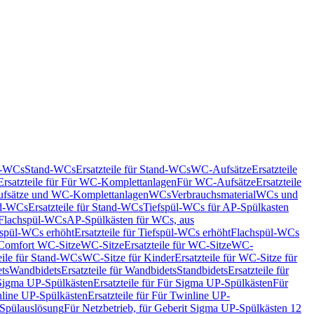
nd-WCs
Stand-WCs
Ersatzteile für Stand-WCs
WC-Aufsätze
Ersatzteile
Ersatzteile für Für WC-Komplettanlagen
Für WC-Aufsätze
Ersatzteile
fsätze und WC-Komplettanlagen
WCs
Verbrauchsmaterial
WCs und
d-WCs
Ersatzteile für Stand-WCs
Tiefspül-WCs für AP-Spülkasten
r Flachspül-WCs
AP-Spülkästen für WCs, aus
fspül-WCs erhöht
Ersatzteile für Tiefspül-WCs erhöht
Flachspül-WCs
r Comfort WC-Sitze
WC-Sitze
Ersatzteile für WC-Sitze
WC-
eile für Stand-WCs
WC-Sitze für Kinder
Ersatzteile für WC-Sitze für
ts
Wandbidets
Ersatzteile für Wandbidets
Standbidets
Ersatzteile für
Sigma UP-Spülkästen
Ersatzteile für Für Sigma UP-Spülkästen
Für
line UP-Spülkästen
Ersatzteile für Für Twinline UP-
 Spülauslösung
Für Netzbetrieb, für Geberit Sigma UP-Spülkästen 12