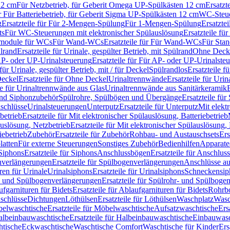
12 cm
Für Netzbetrieb, für Geberit Omega UP-Spülkästen 12 cm
Ersatzt
ür Für Batteriebetrieb, für Geberit Sigma UP-Spülkästen 12 cm
WC-Steue
g
Ersatzteile für Für 2-Mengen-Spülung
Für 1-Mengen-Spülung
Ersatzte
ts
Für WC-Steuerungen mit elektronischer Spülauslösung
Ersatzteile f
ärmodule für WCs
Für Wand-WCs
Ersatzteile für Für Wand-WCs
Für Sta
ülrand
Ersatzteile für Urinale, gespülter Betrieb, mit Spülrand
Ohne Deck
P- oder UP-Urinalsteuerung
Ersatzteile für Für AP- oder UP-Urinalste
 für Urinale, gespülter Betrieb, mit / für Deckel
Spülrandlos
Ersatzteile f
eckel
Ersatzteile für Ohne Deckel
Urinaltrennwände
Ersatzteile für Uri
le für Urinaltrennwände aus Glas
Urinaltrennwände aus Sanitärkeramik
nd Siphonzubehör
Spülrohre, Spülbögen und Übergänge
Ersatzteile fü
schlüsse
Urinalsteuerungen
Unterputz
Ersatzteile für Unterputz
Mit elekt
betrieb
Ersatzteile für Mit elektronischer Spülauslösung, Batteriebetrieb
auslösung, Netzbetrieb
Ersatzteile für Mit elektronischer Spülauslösung,
iebetrieb
Zubehör
Ersatzteile für Zubehör
Rohbau- und Austauschsets
Ers
atten
Für externe Steuerungen
Sonstiges Zubehör
Bedienhilfen
Apparate
Siphons
Ersatzteile für Siphons
Anschlussbögen
Ersatzteile für Anschlu
verlängerungen
Ersatzteile für Spülbogenverlängerungen
Anschlüsse a
ren für Urinale
Urinalsiphons
Ersatzteile für Urinalsiphons
Schneckensip
- und Spülbogenverlängerungen
Ersatzteile für Spülrohr- und Spülbog
fgarnituren für Bidets
Ersatzteile für Ablaufgarnituren für Bidets
Rohrb
schlüsse
Dichtungen
Löthülsen
Ersatzteile für Löthülsen
Waschplatz
Wasc
elwaschtische
Ersatzteile für Möbelwaschtische
Aufsatzwaschtische
Ers
albeinbauwaschtische
Ersatzteile für Halbeinbauwaschtische
Einbauwasc
htische
Eckwaschtische
Waschtische Comfort
Waschtische für Kinder
Ers