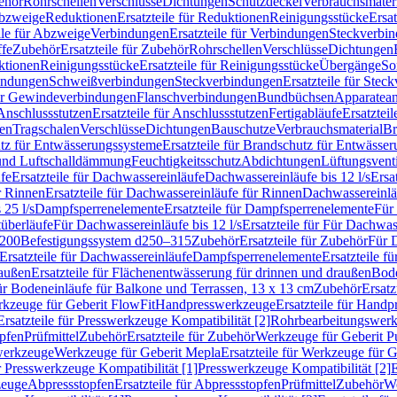
ehör
Rohrschellen
Verschlüsse
Dichtungen
Schutzdeckel
Verbrauchsmater
Abzweige
Reduktionen
Ersatzteile für Reduktionen
Reinigungsstücke
Ersat
ile für Abzweige
Verbindungen
Ersatzteile für Verbindungen
Steckverbi
ffe
Zubehör
Ersatzteile für Zubehör
Rohrschellen
Verschlüsse
Dichtungen
ktionen
Reinigungsstücke
Ersatzteile für Reinigungsstücke
Übergänge
So
bindungen
Schweißverbindungen
Steckverbindungen
Ersatzteile für Ste
für Gewindeverbindungen
Flanschverbindungen
Bundbüchsen
Apparatean
Anschlussstutzen
Ersatzteile für Anschlussstutzen
Fertigabläufe
Ersatzteil
len
Tragschalen
Verschlüsse
Dichtungen
Bauschutze
Verbrauchsmaterial
Br
tz für Entwässerungssysteme
Ersatzteile für Brandschutz für Entwässe
und Luftschalldämmung
Feuchtigkeitsschutz
Abdichtungen
Lüftungsvent
fe
Ersatzteile für Dachwassereinläufe
Dachwassereinläufe bis 12 l/s
Ersa
r Rinnen
Ersatzteile für Dachwassereinläufe für Rinnen
Dachwassereinläu
 25 l/s
Dampfsperrenelemente
Ersatzteile für Dampfsperrenelemente
Für 
tüberläufe
Für Dachwassereinläufe bis 12 l/s
Ersatzteile für Für Dachwass
–200
Befestigungssystem d250–315
Zubehör
Ersatzteile für Zubehör
Für 
Ersatzteile für Dachwassereinläufe
Dampfsperrenelemente
Ersatzteile 
raußen
Ersatzteile für Flächenentwässerung für drinnen und draußen
Bode
für Bodeneinläufe für Balkone und Terrassen, 13 x 13 cm
Zubehör
Ersatz
erkzeuge für Geberit FlowFit
Handpresswerkzeuge
Ersatzteile für Hand
Ersatzteile für Presswerkzeuge Kompatibilität [2]
Rohrbearbeitungswer
opfen
Prüfmittel
Zubehör
Ersatzteile für Zubehör
Werkzeuge für Geberit P
swerkzeuge
Werkzeuge für Geberit Mepla
Ersatzteile für Werkzeuge für 
ür Presswerkzeuge Kompatibilität [1]
Presswerkzeuge Kompatibilität [2]
E
zeuge
Abpressstopfen
Ersatzteile für Abpressstopfen
Prüfmittel
Zubehör
We