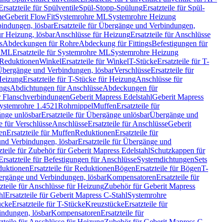
Ersatzteile für Spülventile
Spül-Stopp-Spülung
Ersatzteile für Spül-
me
Geberit FlowFit
Systemrohre ML
Systemrohre Heizung
indungen, lösbar
Ersatzteile für Übergänge und Verbindungen,
r Heizung, lösbar
Anschlüsse für Heizung
Ersatzteile für Anschlüsse
s
Abdeckungen für Rohre
Abdeckung für Fittings
Befestigungen für
e ML
Ersatzteile für Systemrohre ML
Systemrohre Heizung
r Reduktionen
Winkel
Ersatzteile für Winkel
T-Stücke
Ersatzteile für T-
r Übergänge und Verbindungen, lösbar
Verschlüsse
Ersatzteile für
Heizung
Ersatzteile für T-Stücke für Heizung
Anschlüsse für
ngs
Abdichtungen für Anschlüsse
Abdeckungen für
r Flanschverbindungen
Geberit Mapress Edelstahl
Geberit Mapress
 Systemrohre 1.4521
Rohrnippel
Muffen
Ersatzteile für
nge unlösbar
Ersatzteile für Übergänge unlösbar
Übergänge und
le für Verschlüsse
Anschlüsse
Ersatzteile für Anschlüsse
Geberit
en
Ersatzteile für Muffen
Reduktionen
Ersatzteile für
nd Verbindungen, lösbar
Ersatzteile für Übergänge und
zteile für Zubehör für Geberit Mapress Edelstahl
Schutzkappen für
Ersatzteile für Befestigungen für Anschlüsse
Systemdichtungen
Sets
duktionen
Ersatzteile für Reduktionen
Bögen
Ersatzteile für Bögen
T-
bergänge und Verbindungen, lösbar
Kompensatoren
Ersatzteile für
zteile für Anschlüsse für Heizung
Zubehör für Geberit Mapress
hl
Ersatzteile für Geberit Mapress C-Stahl
Systemrohre
ücke
Ersatzteile für T-Stücke
Kreuzstücke
Ersatzteile für
indungen, lösbar
Kompensatoren
Ersatzteile für
zteile für Anschlüsse für Heizung
Zubehör für Geberit Mapress C-