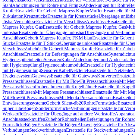
Stahl
Abdichtungen für Rohre und Fittings
Abdeckungen für Rohre
Be
Kupfer
Ersatzteile für Geberit Mapress Kupfer
Muffen
Ersatzteile für 
Zirkulation
Kreuzstücke
Ersatzteile für Kreuzstücke
Übergänge unlösba
lösbar
Verschlüsse
Ersatzteile für Verschlüsse
Anschlüsse
Ersatzteile fü
Mapress Kupfer, Gas
Ersatzteile für Geberit Mapress Kupfer, Gas
Muf
unlösbar
Ersatzteile für Übergänge unlösbar
Übergänge und Verbindun
Anschlüsse
Geberit Mapress Kupfer, FKM blau
Ersatzteile für Geber
Stücke
Ersatzteile für T-Stücke
Übergänge unlösbar
Ersatzteile für Üb
Verschlüsse
Zubehör für Geberit Mapress Kupfer
Ersatzteile für Zube
Anschlüsse
Ersatzteile für Befestigungen für Anschlüsse
Systemdichtu
Hygienespüleinheiten
Sensoren
Kabel
Abdeckungen und Abdeckplatte
mit Hygienespülung
Hygieneeinbaumodule
Ersatzteile für Hygieneei
mit Hygienespülung
Sensoren
Kabel
Netzteile
Ersatzteile für Netzteile
N
Hygienesystem
Gateways
Ersatzteile für Gateways
Konverter
Ersatzteil
Pressanschlüssen
Ersatzteile für Mit FlowFit Pressanschlüssen
Mit Mep
Pressanschlüssen
Probenahmeventile
Kugelhähne
Ersatzteile für Kuge
Pressanschlüssen
Mit Mapress Pressanschlüssen
Ersatzteile für Mit Ma
Mit FlowFit Pressanschlüssen
Mit Mepla Pressanschlüssen
Ersatzteile
Entwässerungssysteme
Geberit Silent-db20
Rohre
Formstücke
Ersatztei
SuperTube
Bögen
Sonderformstücke
Verbindungen
Ersatzteile für Ver
Werkstoffe
Ersatzteile für Übergänge auf andere Werkstoffe
Apparatea
Anschlusssteckmuffen
Zubehör
Rohrschellen
Befestigungen für Rohrsc
Formstücke
Bögen
Ersatzteile für Bögen
Abzweige
Ersatzteile für Abz
Verbindungen
Steckverbindungen
Ersatzteile für Steckverbindungen
Kr