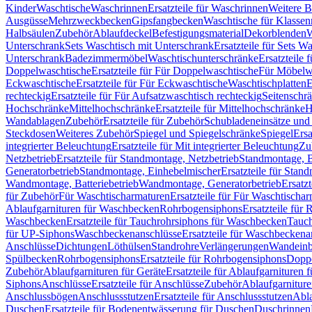
Kinder
Waschtische
Waschrinnen
Ersatzteile für Waschrinnen
Weitere 
Ausgüsse
Mehrzweckbecken
Gipsfangbecken
Waschtische für Klasse
Halbsäulen
Zubehör
Ablaufdeckel
Befestigungsmaterial
Dekorblenden
W
Unterschrank
Sets Waschtisch mit Unterschrank
Ersatzteile für Sets W
Unterschrank
Badezimmermöbel
Waschtischunterschränke
Ersatzteile 
Doppelwaschtische
Ersatzteile für Für Doppelwaschtische
Für Möbelw
Eckwaschtische
Ersatzteile für Für Eckwaschtische
Waschtischplatten
E
rechteckig
Ersatzteile für Für Aufsatzwaschtisch rechteckig
Seitenschr
Hochschränke
Mittelhochschränke
Ersatzteile für Mittelhochschränke
H
Wandablagen
Zubehör
Ersatzteile für Zubehör
Schubladeneinsätze un
Steckdosen
Weiteres Zubehör
Spiegel und Spiegelschränke
Spiegel
Ersa
integrierter Beleuchtung
Ersatzteile für Mit integrierter Beleuchtung
Zu
Netzbetrieb
Ersatzteile für Standmontage, Netzbetrieb
Standmontage, Ba
Generatorbetrieb
Standmontage, Einhebelmischer
Ersatzteile für Stan
Wandmontage, Batteriebetrieb
Wandmontage, Generatorbetrieb
Ersatz
für Zubehör
Für Waschtischarmaturen
Ersatzteile für Für Waschtischa
Ablaufgarnituren für Waschbecken
Rohrbogensiphons
Ersatzteile für
Waschbecken
Ersatzteile für Tauchrohrsiphons für Waschbecken
Tauch
für UP-Siphons
Waschbeckenanschlüsse
Ersatzteile für Waschbeckena
Anschlüsse
Dichtungen
Löthülsen
Standrohre
Verlängerungen
Wandeinb
Spülbecken
Rohrbogensiphons
Ersatzteile für Rohrbogensiphons
Dopp
Zubehör
Ablaufgarnituren für Geräte
Ersatzteile für Ablaufgarnituren 
Siphons
Anschlüsse
Ersatzteile für Anschlüsse
Zubehör
Ablaufgarnitur
Anschlussbögen
Anschlussstutzen
Ersatzteile für Anschlussstutzen
Abla
Duschen
Ersatzteile für Bodenentwässerung für Duschen
Duschrinnen