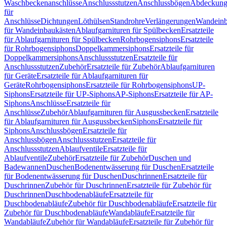
Waschbeckenanschlüsse
Anschlussstutzen
Anschlussbögen
Abdeckung
für
Anschlüsse
Dichtungen
Löthülsen
Standrohre
Verlängerungen
Wandeinb
für Wandeinbaukästen
Ablaufgarnituren für Spülbecken
Ersatzteile
für Ablaufgarnituren für Spülbecken
Rohrbogensiphons
Ersatzteile
für Rohrbogensiphons
Doppelkammersiphons
Ersatzteile für
Doppelkammersiphons
Anschlussstutzen
Ersatzteile für
Anschlussstutzen
Zubehör
Ersatzteile für Zubehör
Ablaufgarnituren
für Geräte
Ersatzteile für Ablaufgarnituren für
Geräte
Rohrbogensiphons
Ersatzteile für Rohrbogensiphons
UP-
Siphons
Ersatzteile für UP-Siphons
AP-Siphons
Ersatzteile für AP-
Siphons
Anschlüsse
Ersatzteile für
Anschlüsse
Zubehör
Ablaufgarnituren für Ausgussbecken
Ersatzteile
für Ablaufgarnituren für Ausgussbecken
Siphons
Ersatzteile für
Siphons
Anschlussbögen
Ersatzteile für
Anschlussbögen
Anschlussstutzen
Ersatzteile für
Anschlussstutzen
Ablaufventile
Ersatzteile für
Ablaufventile
Zubehör
Ersatzteile für Zubehör
Duschen und
Badewannen
Duschen
Bodenentwässerung für Duschen
Ersatzteile
für Bodenentwässerung für Duschen
Duschrinnen
Ersatzteile für
Duschrinnen
Zubehör für Duschrinnen
Ersatzteile für Zubehör für
Duschrinnen
Duschbodenabläufe
Ersatzteile für
Duschbodenabläufe
Zubehör für Duschbodenabläufe
Ersatzteile für
Zubehör für Duschbodenabläufe
Wandabläufe
Ersatzteile für
Wandabläufe
Zubehör für Wandabläufe
Ersatzteile für Zubehör für