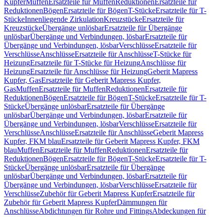
Kupfer
Muffen
Ersatzteile für Muffen
Reduktionen
Ersatzteile für
Reduktionen
Bögen
Ersatzteile für Bögen
T-Stücke
Ersatzteile für T-
Stücke
Innenliegende Zirkulation
Kreuzstücke
Ersatzteile für
Kreuzstücke
Übergänge unlösbar
Ersatzteile für Übergänge
unlösbar
Übergänge und Verbindungen, lösbar
Ersatzteile für
Übergänge und Verbindungen, lösbar
Verschlüsse
Ersatzteile für
Verschlüsse
Anschlüsse
Ersatzteile für Anschlüsse
T-Stücke für
Heizung
Ersatzteile für T-Stücke für Heizung
Anschlüsse für
Heizung
Ersatzteile für Anschlüsse für Heizung
Geberit Mapress
Kupfer, Gas
Ersatzteile für Geberit Mapress Kupfer,
Gas
Muffen
Ersatzteile für Muffen
Reduktionen
Ersatzteile für
Reduktionen
Bögen
Ersatzteile für Bögen
T-Stücke
Ersatzteile für T-
Stücke
Übergänge unlösbar
Ersatzteile für Übergänge
unlösbar
Übergänge und Verbindungen, lösbar
Ersatzteile für
Übergänge und Verbindungen, lösbar
Verschlüsse
Ersatzteile für
Verschlüsse
Anschlüsse
Ersatzteile für Anschlüsse
Geberit Mapress
Kupfer, FKM blau
Ersatzteile für Geberit Mapress Kupfer, FKM
blau
Muffen
Ersatzteile für Muffen
Reduktionen
Ersatzteile für
Reduktionen
Bögen
Ersatzteile für Bögen
T-Stücke
Ersatzteile für T-
Stücke
Übergänge unlösbar
Ersatzteile für Übergänge
unlösbar
Übergänge und Verbindungen, lösbar
Ersatzteile für
Übergänge und Verbindungen, lösbar
Verschlüsse
Ersatzteile für
Verschlüsse
Zubehör für Geberit Mapress Kupfer
Ersatzteile für
Zubehör für Geberit Mapress Kupfer
Dämmungen für
Anschlüsse
Abdichtungen für Rohre und Fittings
Abdeckungen für