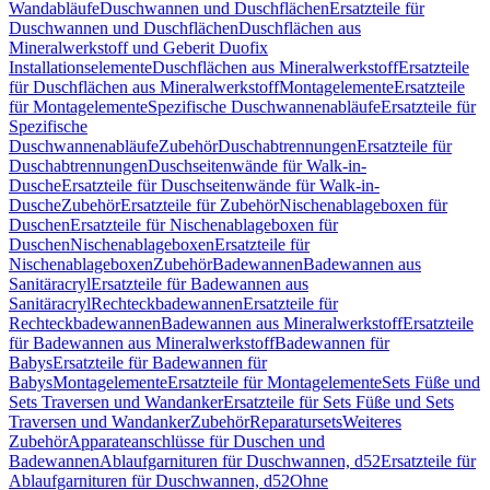
Wandabläufe
Duschwannen und Duschflächen
Ersatzteile für
Duschwannen und Duschflächen
Duschflächen aus
Mineralwerkstoff und Geberit Duofix
Installationselemente
Duschflächen aus Mineralwerkstoff
Ersatzteile
für Duschflächen aus Mineralwerkstoff
Montagelemente
Ersatzteile
für Montagelemente
Spezifische Duschwannenabläufe
Ersatzteile für
Spezifische
Duschwannenabläufe
Zubehör
Duschabtrennungen
Ersatzteile für
Duschabtrennungen
Duschseitenwände für Walk-in-
Dusche
Ersatzteile für Duschseitenwände für Walk-in-
Dusche
Zubehör
Ersatzteile für Zubehör
Nischenablageboxen für
Duschen
Ersatzteile für Nischenablageboxen für
Duschen
Nischenablageboxen
Ersatzteile für
Nischenablageboxen
Zubehör
Badewannen
Badewannen aus
Sanitäracryl
Ersatzteile für Badewannen aus
Sanitäracryl
Rechteckbadewannen
Ersatzteile für
Rechteckbadewannen
Badewannen aus Mineralwerkstoff
Ersatzteile
für Badewannen aus Mineralwerkstoff
Badewannen für
Babys
Ersatzteile für Badewannen für
Babys
Montagelemente
Ersatzteile für Montagelemente
Sets Füße und
Sets Traversen und Wandanker
Ersatzteile für Sets Füße und Sets
Traversen und Wandanker
Zubehör
Reparatursets
Weiteres
Zubehör
Apparateanschlüsse für Duschen und
Badewannen
Ablaufgarnituren für Duschwannen, d52
Ersatzteile für
Ablaufgarnituren für Duschwannen, d52
Ohne