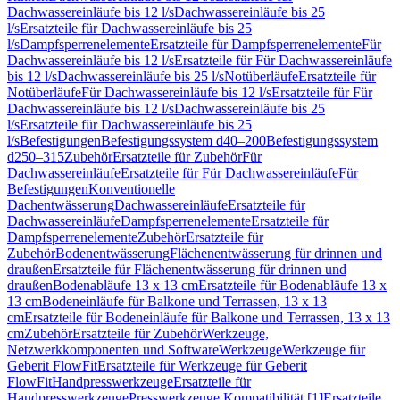
Dachwassereinläufe bis 12 l/s
Dachwassereinläufe bis 25
l/s
Ersatzteile für Dachwassereinläufe bis 25
l/s
Dampfsperrenelemente
Ersatzteile für Dampfsperrenelemente
Für
Dachwassereinläufe bis 12 l/s
Ersatzteile für Für Dachwassereinläufe
bis 12 l/s
Dachwassereinläufe bis 25 l/s
Notüberläufe
Ersatzteile für
Notüberläufe
Für Dachwassereinläufe bis 12 l/s
Ersatzteile für Für
Dachwassereinläufe bis 12 l/s
Dachwassereinläufe bis 25
l/s
Ersatzteile für Dachwassereinläufe bis 25
l/s
Befestigungen
Befestigungssystem d40–200
Befestigungssystem
d250–315
Zubehör
Ersatzteile für Zubehör
Für
Dachwassereinläufe
Ersatzteile für Für Dachwassereinläufe
Für
Befestigungen
Konventionelle
Dachentwässerung
Dachwassereinläufe
Ersatzteile für
Dachwassereinläufe
Dampfsperrenelemente
Ersatzteile für
Dampfsperrenelemente
Zubehör
Ersatzteile für
Zubehör
Bodenentwässerung
Flächenentwässerung für drinnen und
draußen
Ersatzteile für Flächenentwässerung für drinnen und
draußen
Bodenabläufe 13 x 13 cm
Ersatzteile für Bodenabläufe 13 x
13 cm
Bodeneinläufe für Balkone und Terrassen, 13 x 13
cm
Ersatzteile für Bodeneinläufe für Balkone und Terrassen, 13 x 13
cm
Zubehör
Ersatzteile für Zubehör
Werkzeuge,
Netzwerkkomponenten und Software
Werkzeuge
Werkzeuge für
Geberit FlowFit
Ersatzteile für Werkzeuge für Geberit
FlowFit
Handpresswerkzeuge
Ersatzteile für
Handpresswerkzeuge
Presswerkzeuge Kompatibilität [1]
Ersatzteile