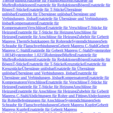
Therm
Fittings
Ersatzteile für Fittings
Muffen
Ersatzteile für
Muffen
Reduktionen
Ersatzteile für Reduktionen
Bögen
Ersatzteile für
Bögen
T-Stücke
Ersatzteile für T-Stücke
Übergänge
unlösbar
Ersatzteile für Übergänge unlösbar
Übergänge und
Verbindungen, lösbar
Ersatzteile für Übergänge und Verbindungen,
lösbar
Kompensatoren
Ersatzteile für
Kompensatoren
Verschlüsse
Ersatzteile für Verschlüsse
T-Stücke für
Heizung
Ersatzteile für T-Stücke für Heizung
Anschlüsse für
Heizung
Ersatzteile für Anschlüsse für Heizung
Zubehör für Geberit
Mapress Therm
Schutzkappen für Rohrende
Systemdichtungen
Sets
Schraube für Flanschverbindungen
Geberit Mapress C-Stahl
Geberit
Mapress C-Stahl
Ersatzteile für Geberit Mapress C-Stahl
Systemrohre
1.0034
Systemrohre 1.0215
Rohrnippel
Muffen
Ersatzteile für
Muffen
Reduktionen
Ersatzteile für Reduktionen
Bögen
Ersatzteile für
Bögen
T-Stücke
Ersatzteile für T-Stücke
Kreuzstücke
Ersatzteile für
Kreuzstücke
Übergänge unlösbar
Ersatzteile für Übergänge
unlösbar
Übergänge und Verbindungen, lösbar
Ersatzteile für
Übergänge und Verbindungen, lösbar
Kompensatoren
Ersatzteile für
Kompensatoren
Verschlüsse
Ersatzteile für Verschlüsse
T-Stücke für
Heizung
Ersatzteile für T-Stücke für Heizung
Anschlüsse für
Heizung
Ersatzteile für Anschlüsse für Heizung
Zubehör für Geberit
Mapress C-Stahl
Abdichtungen für Rohre und Fittings
Abdeckungen
für Rohre
Befestigungen für Anschlüsse
Systemdichtungen
Sets
Schraube für Flanschverbindungen
Geberit Mapress Kupfer
Geberit
Mapress Kupfer
Ersatzteile für Geberit Mapress