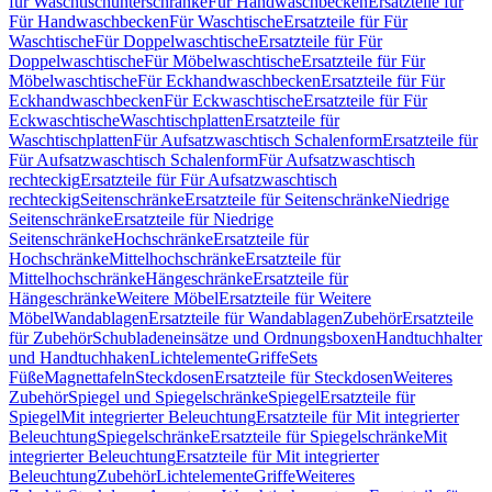
für Waschtischunterschränke
Für Handwaschbecken
Ersatzteile für
Für Handwaschbecken
Für Waschtische
Ersatzteile für Für
Waschtische
Für Doppelwaschtische
Ersatzteile für Für
Doppelwaschtische
Für Möbelwaschtische
Ersatzteile für Für
Möbelwaschtische
Für Eckhandwaschbecken
Ersatzteile für Für
Eckhandwaschbecken
Für Eckwaschtische
Ersatzteile für Für
Eckwaschtische
Waschtischplatten
Ersatzteile für
Waschtischplatten
Für Aufsatzwaschtisch Schalenform
Ersatzteile für
Für Aufsatzwaschtisch Schalenform
Für Aufsatzwaschtisch
rechteckig
Ersatzteile für Für Aufsatzwaschtisch
rechteckig
Seitenschränke
Ersatzteile für Seitenschränke
Niedrige
Seitenschränke
Ersatzteile für Niedrige
Seitenschränke
Hochschränke
Ersatzteile für
Hochschränke
Mittelhochschränke
Ersatzteile für
Mittelhochschränke
Hängeschränke
Ersatzteile für
Hängeschränke
Weitere Möbel
Ersatzteile für Weitere
Möbel
Wandablagen
Ersatzteile für Wandablagen
Zubehör
Ersatzteile
für Zubehör
Schubladeneinsätze und Ordnungsboxen
Handtuchhalter
und Handtuchhaken
Lichtelemente
Griffe
Sets
Füße
Magnettafeln
Steckdosen
Ersatzteile für Steckdosen
Weiteres
Zubehör
Spiegel und Spiegelschränke
Spiegel
Ersatzteile für
Spiegel
Mit integrierter Beleuchtung
Ersatzteile für Mit integrierter
Beleuchtung
Spiegelschränke
Ersatzteile für Spiegelschränke
Mit
integrierter Beleuchtung
Ersatzteile für Mit integrierter
Beleuchtung
Zubehör
Lichtelemente
Griffe
Weiteres