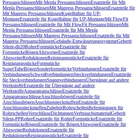
Pressanschlüssen
Mit Mepla Pressanschlüssen
Ersatzteile für Mit
Mepla Pressanschlüssen
Mit Mapress Pressanschlüssen
Ersatzteile für
Mit Mapress Pressanschlüssen
Kugelhähne für UP-
Montage
Ersatzteile für Kugelhähne für UP-Montage
Mit FlowFit
Pressanschlüssen
Ersatzteile für Mit FlowFit Pressanschlüssen
Mit
Mepla Pressanschlüssen
Ersatzteile für Mit Mepla
Pressanschlüssen
Mit Mapress Pressanschlüssen
Ersatzteile für Mit
Mapress Pressanschlüssen
Gebäude-Entwässerungssysteme
Geberit
Silent-db20
Rohre
Formstücke
Ersatzteile für
Formstücke
Bögen
Abzweige
Ersatzteile für
Abzweige
Reduktionen
Reinigungsstücke
Ersatzteile für
Reinigungsstücke
Formstücke
SuperTube
Bögen
Sonderformstücke
Verbindungen
Ersatzteile für
Verbindungen
Schweißverbindungen
Steckverbindungen
Ersatzteile
für Steckverbindungen
Spannverbindungen
Übergänge auf andere
Werkstoffe
Ersatzteile für Übergänge auf andere
Werkstoffe
Apparateanschlüsse
Ersatzteile für
Apparateanschlüsse
Anschlussbögen
Ersatzteile für
Anschlussbögen
Anschlusssteckmuffen
Ersatzteile für
Anschlusssteckmuffen
Zubehör
Rohrschellen
Befestigungen für
Rohrschellen
Verschlüsse
Dichtungen
Verbrauchsmaterial
Geberit
Silent-PP
Rohre
Ersatzteile für Rohre
Formstücke
Ersatzteile für
Formstücke
Bögen
Ersatzteile für Bögen
Abzweige
Ersatzteile für
Abzweige
Reduktionen
Ersatzteile für
Reduktionen
Reinigungsstücke
Ersatzteile für