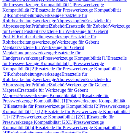
für Presswerkzeuge Kompatibilität [1]
Presswerkzeuge
Kompatibilität [2]
Ersatzteile für Presswerkzeuge Kompatibilität
[2]
Rohrbearbeitungswerkzeuge
Ersatzteile für
Rohrbearbeitungswerkzeuge
Abpressstopfen
Ersatzteile für
Abpressstopfen
Prüfmittel
Zubehör
Ersatzteile für Zubehör
Werkzeuge
für Geberit PushFit
Ersatzteile für Werkzeuge für Geberit
PushFit
Rohrbearbeitungswerkzeuge
Ersatzteile für
Rohrbearbeitungswerkzeuge
Werkzeuge für Geberit
Mepla
Ersatzteile für Werkzeuge für Geberit
Mepla
Handpresswerkzeuge
Ersatzteile für
Handpresswerkzeuge
Presswerkzeuge Kompatibilität [1]
Ersatzteile
für Presswerkzeuge Kompatibilität [1]
Presswerkzeuge
Kompatibilität [2]
Ersatzteile für Presswerkzeuge Kompatibilität
[2]
Rohrbearbeitungswerkzeuge
Ersatzteile für
Rohrbearbeitungswerkzeuge
Abpressstopfen
Ersatzteile für
Abpressstopfen
Prüfmittel
Zubehör
Werkzeuge für Geberit
Mapress
Ersatzteile für Werkzeuge für Geberit
Mapress
Presswerkzeuge Kompatibilität [1]
Ersatzteile für
Presswerkzeuge Kompatibilität [1]
Presswerkzeuge Kompatibilität
[2]
Ersatzteile für Presswerkzeuge Kompatibilität [2]
Presswerkzeuge
Kompatibilität [1] / [2]
Ersatzteile für Presswerkzeuge Kompatibilität
[1] / [2]
Presswerkzeuge Kompatibilität [2XL]
Ersatzteile für
Presswerkzeuge Kompatibilität [2XL]
Presswerkzeuge
Kompatibilität [4]
Ersatzteile für Presswerkzeuge Kompatibilität
[4]
Rohrbearbeitungswerkzeuge
Ersatzteile für