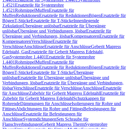
1.4521
Ersatzteile für Systemrohre
1.4521
Rohrnippel
Muffen
Ersatzteile für
Muffen
Reduktionen
Ersatzteile für Reduktionen
Bögen
Ersatzteile für
Bögen
T-Stücke
Ersatzteile für T-Stücke
Innenliegende
Zirkulation
Übergänge unlösbar
Ersatzteile für Übergänge
unlösbar
Übergänge und Verbindungen, lösbar
Ersatzteile für
Übergänge und Verbindungen, lösbar
Kompensatoren
Ersatzteile für
Kompensatoren
Verschlüsse
Ersatzteile für
Verschlüsse
Anschlüsse
Ersatzteile für Anschlüsse
Geberit Mapress
Edelstahl, Gas
Ersatzteile für Geberit Mapress Edelstahl,
Gas
Systemrohre 1.4401
Ersatzteile für Systemrohre
1.4401
Rohrnippel
Muffen
Ersatzteile für
Muffen
Reduktionen
Ersatzteile für Reduktionen
Bögen
Ersatzteile für
Bögen
T-Stücke
Ersatzteile für T-Stücke
Übergänge
unlösbar
Ersatzteile für Übergänge unlösbar
Übergänge und
Verbindungen, lösbar
Ersatzteile für Übergänge und Verbindungen,
lösbar
Verschlüsse
Ersatzteile für Verschlüsse
Anschlüsse
Ersatzteile
für Anschlüsse
Zubehör für Geberit Mapress Edelstahl
Ersatzteile für
Zubehör für Geberit Mapress Edelstahl
Schutzkappen für
Rohrende
Dämmungen für Anschlüsse
Isolierungen für Rohre und
Fittings
Abdichtungen für Rohre und Fittings
Befestigungen für
Anschlüsse
Ersatzteile für Befestigungen für
Anschlüsse
Systemdichtungen
Sets Schraube für
Flanschverbindungen
Geberit Mapress Therm
Systemrohre