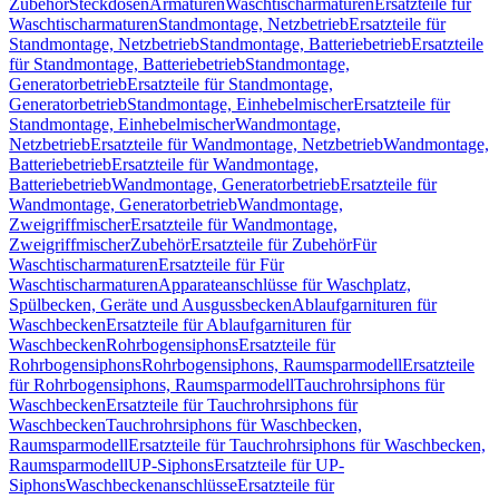
Zubehör
Steckdosen
Armaturen
Waschtischarmaturen
Ersatzteile für
Waschtischarmaturen
Standmontage, Netzbetrieb
Ersatzteile für
Standmontage, Netzbetrieb
Standmontage, Batteriebetrieb
Ersatzteile
für Standmontage, Batteriebetrieb
Standmontage,
Generatorbetrieb
Ersatzteile für Standmontage,
Generatorbetrieb
Standmontage, Einhebelmischer
Ersatzteile für
Standmontage, Einhebelmischer
Wandmontage,
Netzbetrieb
Ersatzteile für Wandmontage, Netzbetrieb
Wandmontage,
Batteriebetrieb
Ersatzteile für Wandmontage,
Batteriebetrieb
Wandmontage, Generatorbetrieb
Ersatzteile für
Wandmontage, Generatorbetrieb
Wandmontage,
Zweigriffmischer
Ersatzteile für Wandmontage,
Zweigriffmischer
Zubehör
Ersatzteile für Zubehör
Für
Waschtischarmaturen
Ersatzteile für Für
Waschtischarmaturen
Apparateanschlüsse für Waschplatz,
Spülbecken, Geräte und Ausgussbecken
Ablaufgarnituren für
Waschbecken
Ersatzteile für Ablaufgarnituren für
Waschbecken
Rohrbogensiphons
Ersatzteile für
Rohrbogensiphons
Rohrbogensiphons, Raumsparmodell
Ersatzteile
für Rohrbogensiphons, Raumsparmodell
Tauchrohrsiphons für
Waschbecken
Ersatzteile für Tauchrohrsiphons für
Waschbecken
Tauchrohrsiphons für Waschbecken,
Raumsparmodell
Ersatzteile für Tauchrohrsiphons für Waschbecken,
Raumsparmodell
UP-Siphons
Ersatzteile für UP-
Siphons
Waschbeckenanschlüsse
Ersatzteile für