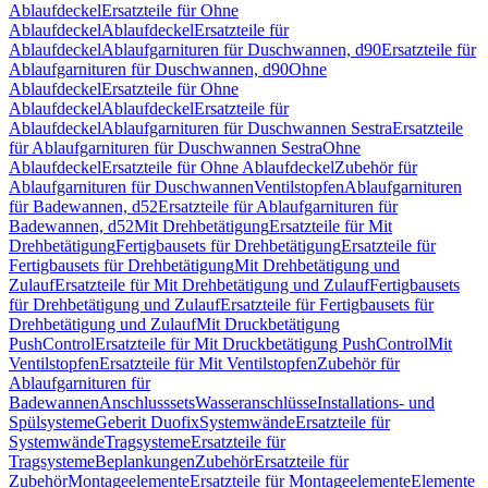
Ablaufdeckel
Ersatzteile für Ohne
Ablaufdeckel
Ablaufdeckel
Ersatzteile für
Ablaufdeckel
Ablaufgarnituren für Duschwannen, d90
Ersatzteile für
Ablaufgarnituren für Duschwannen, d90
Ohne
Ablaufdeckel
Ersatzteile für Ohne
Ablaufdeckel
Ablaufdeckel
Ersatzteile für
Ablaufdeckel
Ablaufgarnituren für Duschwannen Sestra
Ersatzteile
für Ablaufgarnituren für Duschwannen Sestra
Ohne
Ablaufdeckel
Ersatzteile für Ohne Ablaufdeckel
Zubehör für
Ablaufgarnituren für Duschwannen
Ventilstopfen
Ablaufgarnituren
für Badewannen, d52
Ersatzteile für Ablaufgarnituren für
Badewannen, d52
Mit Drehbetätigung
Ersatzteile für Mit
Drehbetätigung
Fertigbausets für Drehbetätigung
Ersatzteile für
Fertigbausets für Drehbetätigung
Mit Drehbetätigung und
Zulauf
Ersatzteile für Mit Drehbetätigung und Zulauf
Fertigbausets
für Drehbetätigung und Zulauf
Ersatzteile für Fertigbausets für
Drehbetätigung und Zulauf
Mit Druckbetätigung
PushControl
Ersatzteile für Mit Druckbetätigung PushControl
Mit
Ventilstopfen
Ersatzteile für Mit Ventilstopfen
Zubehör für
Ablaufgarnituren für
Badewannen
Anschlusssets
Wasseranschlüsse
Installations- und
Spülsysteme
Geberit Duofix
Systemwände
Ersatzteile für
Systemwände
Tragsysteme
Ersatzteile für
Tragsysteme
Beplankungen
Zubehör
Ersatzteile für
Zubehör
Montageelemente
Ersatzteile für Montageelemente
Elemente