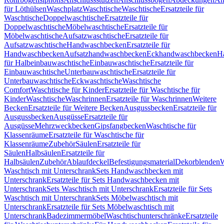
für Löthülsen
Waschplatz
Waschtische
Waschtische
Ersatzteile für
Waschtische
Doppelwaschtische
Ersatzteile für
Doppelwaschtische
Möbelwaschtische
Ersatzteile für
Möbelwaschtische
Aufsatzwaschtische
Ersatzteile für
Aufsatzwaschtische
Handwaschbecken
Ersatzteile für
Handwaschbecken
Aufsatzhandwaschbecken
Eckhandwaschbecken
H
für Halbeinbauwaschtische
Einbauwaschtische
Ersatzteile für
Einbauwaschtische
Unterbauwaschtische
Ersatzteile für
Unterbauwaschtische
Eckwaschtische
Waschtische
Comfort
Waschtische für Kinder
Ersatzteile für Waschtische für
Kinder
Waschtische
Waschrinnen
Ersatzteile für Waschrinnen
Weitere
Becken
Ersatzteile für Weitere Becken
Ausgussbecken
Ersatzteile für
Ausgussbecken
Ausgüsse
Ersatzteile für
Ausgüsse
Mehrzweckbecken
Gipsfangbecken
Waschtische für
Klassenräume
Ersatzteile für Waschtische für
Klassenräume
Zubehör
Säulen
Ersatzteile für
Säulen
Halbsäulen
Ersatzteile für
Halbsäulen
Zubehör
Ablaufdeckel
Befestigungsmaterial
Dekorblenden
W
Waschtisch mit Unterschrank
Sets Handwaschbecken mit
Unterschrank
Ersatzteile für Sets Handwaschbecken mit
Unterschrank
Sets Waschtisch mit Unterschrank
Ersatzteile für Sets
Waschtisch mit Unterschrank
Sets Möbelwaschtisch mit
Unterschrank
Ersatzteile für Sets Möbelwaschtisch mit
Unterschrank
Badezimmermöbel
Waschtischunterschränke
Ersatzteile