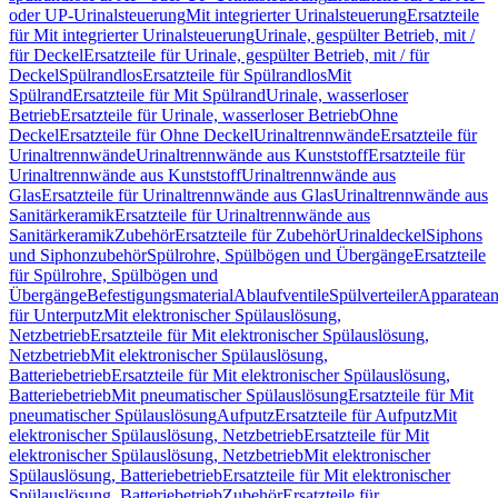
oder UP-Urinalsteuerung
Mit integrierter Urinalsteuerung
Ersatzteile
für Mit integrierter Urinalsteuerung
Urinale, gespülter Betrieb, mit /
für Deckel
Ersatzteile für Urinale, gespülter Betrieb, mit / für
Deckel
Spülrandlos
Ersatzteile für Spülrandlos
Mit
Spülrand
Ersatzteile für Mit Spülrand
Urinale, wasserloser
Betrieb
Ersatzteile für Urinale, wasserloser Betrieb
Ohne
Deckel
Ersatzteile für Ohne Deckel
Urinaltrennwände
Ersatzteile für
Urinaltrennwände
Urinaltrennwände aus Kunststoff
Ersatzteile für
Urinaltrennwände aus Kunststoff
Urinaltrennwände aus
Glas
Ersatzteile für Urinaltrennwände aus Glas
Urinaltrennwände aus
Sanitärkeramik
Ersatzteile für Urinaltrennwände aus
Sanitärkeramik
Zubehör
Ersatzteile für Zubehör
Urinaldeckel
Siphons
und Siphonzubehör
Spülrohre, Spülbögen und Übergänge
Ersatzteile
für Spülrohre, Spülbögen und
Übergänge
Befestigungsmaterial
Ablaufventile
Spülverteiler
Apparatean
für Unterputz
Mit elektronischer Spülauslösung,
Netzbetrieb
Ersatzteile für Mit elektronischer Spülauslösung,
Netzbetrieb
Mit elektronischer Spülauslösung,
Batteriebetrieb
Ersatzteile für Mit elektronischer Spülauslösung,
Batteriebetrieb
Mit pneumatischer Spülauslösung
Ersatzteile für Mit
pneumatischer Spülauslösung
Aufputz
Ersatzteile für Aufputz
Mit
elektronischer Spülauslösung, Netzbetrieb
Ersatzteile für Mit
elektronischer Spülauslösung, Netzbetrieb
Mit elektronischer
Spülauslösung, Batteriebetrieb
Ersatzteile für Mit elektronischer
Spülauslösung, Batteriebetrieb
Zubehör
Ersatzteile für