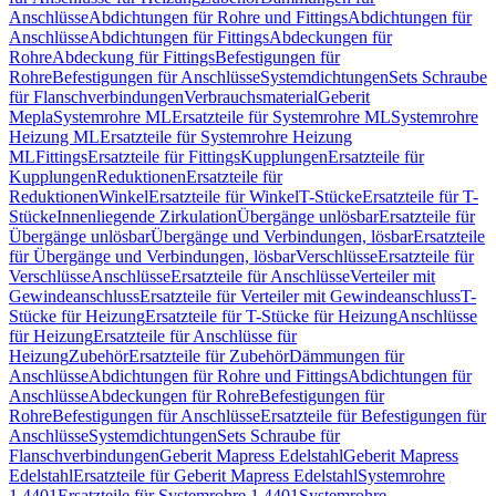
Anschlüsse
Abdichtungen für Rohre und Fittings
Abdichtungen für
Anschlüsse
Abdichtungen für Fittings
Abdeckungen für
Rohre
Abdeckung für Fittings
Befestigungen für
Rohre
Befestigungen für Anschlüsse
Systemdichtungen
Sets Schraube
für Flanschverbindungen
Verbrauchsmaterial
Geberit
Mepla
Systemrohre ML
Ersatzteile für Systemrohre ML
Systemrohre
Heizung ML
Ersatzteile für Systemrohre Heizung
ML
Fittings
Ersatzteile für Fittings
Kupplungen
Ersatzteile für
Kupplungen
Reduktionen
Ersatzteile für
Reduktionen
Winkel
Ersatzteile für Winkel
T-Stücke
Ersatzteile für T-
Stücke
Innenliegende Zirkulation
Übergänge unlösbar
Ersatzteile für
Übergänge unlösbar
Übergänge und Verbindungen, lösbar
Ersatzteile
für Übergänge und Verbindungen, lösbar
Verschlüsse
Ersatzteile für
Verschlüsse
Anschlüsse
Ersatzteile für Anschlüsse
Verteiler mit
Gewindeanschluss
Ersatzteile für Verteiler mit Gewindeanschluss
T-
Stücke für Heizung
Ersatzteile für T-Stücke für Heizung
Anschlüsse
für Heizung
Ersatzteile für Anschlüsse für
Heizung
Zubehör
Ersatzteile für Zubehör
Dämmungen für
Anschlüsse
Abdichtungen für Rohre und Fittings
Abdichtungen für
Anschlüsse
Abdeckungen für Rohre
Befestigungen für
Rohre
Befestigungen für Anschlüsse
Ersatzteile für Befestigungen für
Anschlüsse
Systemdichtungen
Sets Schraube für
Flanschverbindungen
Geberit Mapress Edelstahl
Geberit Mapress
Edelstahl
Ersatzteile für Geberit Mapress Edelstahl
Systemrohre
1.4401
Ersatzteile für Systemrohre 1.4401
Systemrohre