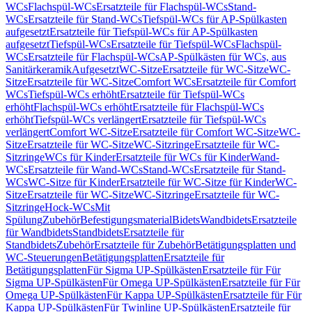
WCs
Flachspül-WCs
Ersatzteile für Flachspül-WCs
Stand-
WCs
Ersatzteile für Stand-WCs
Tiefspül-WCs für AP-Spülkasten
aufgesetzt
Ersatzteile für Tiefspül-WCs für AP-Spülkasten
aufgesetzt
Tiefspül-WCs
Ersatzteile für Tiefspül-WCs
Flachspül-
WCs
Ersatzteile für Flachspül-WCs
AP-Spülkästen für WCs, aus
Sanitärkeramik
Aufgesetzt
WC-Sitze
Ersatzteile für WC-Sitze
WC-
Sitze
Ersatzteile für WC-Sitze
Comfort WCs
Ersatzteile für Comfort
WCs
Tiefspül-WCs erhöht
Ersatzteile für Tiefspül-WCs
erhöht
Flachspül-WCs erhöht
Ersatzteile für Flachspül-WCs
erhöht
Tiefspül-WCs verlängert
Ersatzteile für Tiefspül-WCs
verlängert
Comfort WC-Sitze
Ersatzteile für Comfort WC-Sitze
WC-
Sitze
Ersatzteile für WC-Sitze
WC-Sitzringe
Ersatzteile für WC-
Sitzringe
WCs für Kinder
Ersatzteile für WCs für Kinder
Wand-
WCs
Ersatzteile für Wand-WCs
Stand-WCs
Ersatzteile für Stand-
WCs
WC-Sitze für Kinder
Ersatzteile für WC-Sitze für Kinder
WC-
Sitze
Ersatzteile für WC-Sitze
WC-Sitzringe
Ersatzteile für WC-
Sitzringe
Hock-WCs
Mit
Spülung
Zubehör
Befestigungsmaterial
Bidets
Wandbidets
Ersatzteile
für Wandbidets
Standbidets
Ersatzteile für
Standbidets
Zubehör
Ersatzteile für Zubehör
Betätigungsplatten und
WC-Steuerungen
Betätigungsplatten
Ersatzteile für
Betätigungsplatten
Für Sigma UP-Spülkästen
Ersatzteile für Für
Sigma UP-Spülkästen
Für Omega UP-Spülkästen
Ersatzteile für Für
Omega UP-Spülkästen
Für Kappa UP-Spülkästen
Ersatzteile für Für
Kappa UP-Spülkästen
Für Twinline UP-Spülkästen
Ersatzteile für