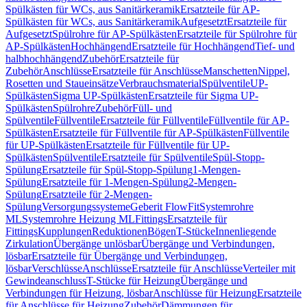
Spülkästen für WCs, aus Sanitärkeramik
Ersatzteile für AP-
Spülkästen für WCs, aus Sanitärkeramik
Aufgesetzt
Ersatzteile für
Aufgesetzt
Spülrohre für AP-Spülkästen
Ersatzteile für Spülrohre für
AP-Spülkästen
Hochhängend
Ersatzteile für Hochhängend
Tief- und
halbhochhängend
Zubehör
Ersatzteile für
Zubehör
Anschlüsse
Ersatzteile für Anschlüsse
Manschetten
Nippel,
Rosetten und Staueinsätze
Verbrauchsmaterial
Spülventile
UP-
Spülkästen
Sigma UP-Spülkästen
Ersatzteile für Sigma UP-
Spülkästen
Spülrohre
Zubehör
Füll- und
Spülventile
Füllventile
Ersatzteile für Füllventile
Füllventile für AP-
Spülkästen
Ersatzteile für Füllventile für AP-Spülkästen
Füllventile
für UP-Spülkästen
Ersatzteile für Füllventile für UP-
Spülkästen
Spülventile
Ersatzteile für Spülventile
Spül-Stopp-
Spülung
Ersatzteile für Spül-Stopp-Spülung
1-Mengen-
Spülung
Ersatzteile für 1-Mengen-Spülung
2-Mengen-
Spülung
Ersatzteile für 2-Mengen-
Spülung
Versorgungssysteme
Geberit FlowFit
Systemrohre
ML
Systemrohre Heizung ML
Fittings
Ersatzteile für
Fittings
Kupplungen
Reduktionen
Bögen
T-Stücke
Innenliegende
Zirkulation
Übergänge unlösbar
Übergänge und Verbindungen,
lösbar
Ersatzteile für Übergänge und Verbindungen,
lösbar
Verschlüsse
Anschlüsse
Ersatzteile für Anschlüsse
Verteiler mit
Gewindeanschluss
T-Stücke für Heizung
Übergänge und
Verbindungen für Heizung, lösbar
Anschlüsse für Heizung
Ersatzteile
für Anschlüsse für Heizung
Zubehör
Dämmungen für