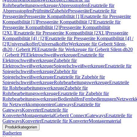
Rohrbearbeitungswerkzeuge
Abpressstopfen
Ersatzteile für
Abpressstopfen
Prüfmittel
Zubehör
Pressgeräte
Ersatzteile für
Pressgeräte
Pressgeräte Kompatibilität [1]
Ersatzteile für Pressgeräte
Kompatibilität [1]
Pressgeräte Kompatibilität [2]
Ersatzteile für
Pressgeräte Kompatibilität [2]
Pressgeräte Kompatibilität
[2XL]
Ersatzteile für Pressgeräte Kompatibilität [2XL]
Pressgeräte
Kompatibilität [4] / [2]
Ersatzteile für Pressgeräte Kompatibilität [4] /
[2]
Universalkoffer
Universalkoffer
Werkzeuge für Geberit Silent-
db20 / Geberit PE
Ersatzteile für Werkzeuge für Geberit Silent-db20
/ Geberit PE
Elektroschweißwerkzeuge
Ersatzteile für
Elektroschweißwerkzeuge
Zubehör für
Elektroschweißwerkzeuge
Spiegelschweißwerkzeuge
Ersatzteile für
Spiegelschweißwerkzeuge
Zubehör für
Spiegelschweißwerkzeuge
Ersatzteile für Zubehör für
Spiegelschweißwerkzeuge
Rohrbearbeitungswerkzeuge
Ersatzteile
für Rohrbearbeitungswerkzeuge
Zubehör für
Rohrbearbeitungswerkzeuge
Ersatzteile für Zubehör für
Rohrbearbeitungswerkzeuge
Bedienhilfen
Fernbedienungen
Netzwerk
für Netzwerkkomponenten
Gateways
Ersatzteile für
Gateways
Konverter
Ersatzteile für
Konverter
Montagematerial
Geberit Connect
Gateways
Ersatzteile für
Gateways
Konverter
Ersatzteile für Konverter
Montagematerial
Produktkategorien
Badserien