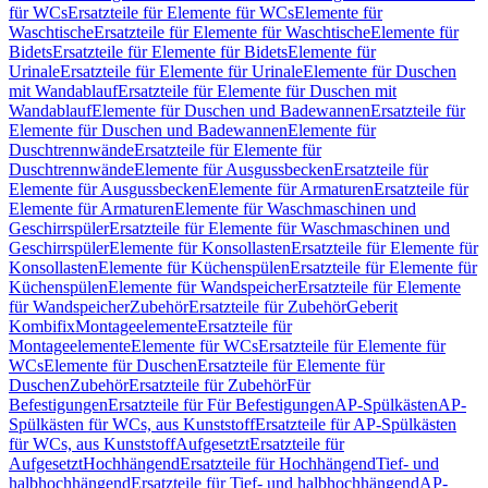
für WCs
Ersatzteile für Elemente für WCs
Elemente für
Waschtische
Ersatzteile für Elemente für Waschtische
Elemente für
Bidets
Ersatzteile für Elemente für Bidets
Elemente für
Urinale
Ersatzteile für Elemente für Urinale
Elemente für Duschen
mit Wandablauf
Ersatzteile für Elemente für Duschen mit
Wandablauf
Elemente für Duschen und Badewannen
Ersatzteile für
Elemente für Duschen und Badewannen
Elemente für
Duschtrennwände
Ersatzteile für Elemente für
Duschtrennwände
Elemente für Ausgussbecken
Ersatzteile für
Elemente für Ausgussbecken
Elemente für Armaturen
Ersatzteile für
Elemente für Armaturen
Elemente für Waschmaschinen und
Geschirrspüler
Ersatzteile für Elemente für Waschmaschinen und
Geschirrspüler
Elemente für Konsollasten
Ersatzteile für Elemente für
Konsollasten
Elemente für Küchenspülen
Ersatzteile für Elemente für
Küchenspülen
Elemente für Wandspeicher
Ersatzteile für Elemente
für Wandspeicher
Zubehör
Ersatzteile für Zubehör
Geberit
Kombifix
Montageelemente
Ersatzteile für
Montageelemente
Elemente für WCs
Ersatzteile für Elemente für
WCs
Elemente für Duschen
Ersatzteile für Elemente für
Duschen
Zubehör
Ersatzteile für Zubehör
Für
Befestigungen
Ersatzteile für Für Befestigungen
AP-Spülkästen
AP-
Spülkästen für WCs, aus Kunststoff
Ersatzteile für AP-Spülkästen
für WCs, aus Kunststoff
Aufgesetzt
Ersatzteile für
Aufgesetzt
Hochhängend
Ersatzteile für Hochhängend
Tief- und
halbhochhängend
Ersatzteile für Tief- und halbhochhängend
AP-