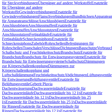
für Steckverbindungen
Übergänge auf andere Werkstoffe
Ersatzteile
für Übergänge auf andere
Werkstoffe
Gewindeverbindungen
Ersatzteile für
Gewindeverbindungen
Flanschverbindungen
Bundbüchsen
Apparatean
für Apparateanschlüsse
Anschlussbögen
Ersatzteile für
Anschlussbögen
Anschlussmuffen
Ersatzteile für
Anschlussmuffen
Anschlussstutzen
Ersatzteile für
Anschlussstutzen
Fertigabläufe
Ersatzteile für
Fertigabläufe
Schneckensiphons
Ersatzteile für
Schneckensiphons
Zubehör
Rohrschellen
Befestigungen für
Rohrschellen
Tragschalen
Verschlüsse
Dichtungen
Bauschutze
Verbrauc
Schallschutz und Feuchtigkeitsschutz
Brandschutz
Ersatzteile für
Brandschutz
Brandschutz für Entwässerungssysteme
Ersatzteile für
Brandschutz für Entwässerungssysteme
Schallschutz
Dämmungen
zur Körperschallentkopplung
Dämmungen zur
Körperschallentkopplung und
Luftschalldämmung
Feuchtigkeitsschutz
Abdichtungen
Lüftungsventile
für Entwässerung
Belüftungsventile
Ersatzteile für
Belüftungsventile
Geberit Pluvia
Dachentwässerung
Dachwassereinläufe
Ersatzteile für
Dachwassereinläufe
Dachwassereinläufe bis 12 l/s
Ersatzteile für
Dachwassereinläufe bis 12 l/s
Dachwassereinläufe bis 25
l/s
Ersatzteile für Dachwassereinläufe bis 25 l/s
Dachwassereinläufe
für Rinnen
Ersatzteile für Dachwassereinläufe für
Rinnen
Dachwassereinläufe bis 12 l/s
Ersatzteile für