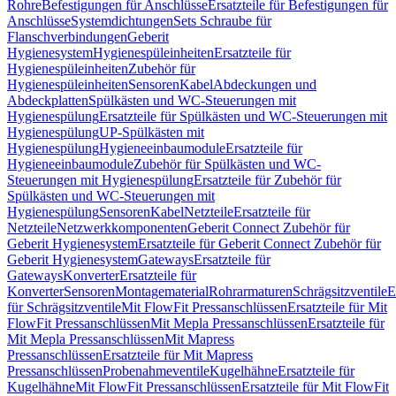
Rohre
Befestigungen für Anschlüsse
Ersatzteile für Befestigungen für
Anschlüsse
Systemdichtungen
Sets Schraube für
Flanschverbindungen
Geberit
Hygienesystem
Hygienespüleinheiten
Ersatzteile für
Hygienespüleinheiten
Zubehör für
Hygienespüleinheiten
Sensoren
Kabel
Abdeckungen und
Abdeckplatten
Spülkästen und WC-Steuerungen mit
Hygienespülung
Ersatzteile für Spülkästen und WC-Steuerungen mit
Hygienespülung
UP-Spülkästen mit
Hygienespülung
Hygieneeinbaumodule
Ersatzteile für
Hygieneeinbaumodule
Zubehör für Spülkästen und WC-
Steuerungen mit Hygienespülung
Ersatzteile für Zubehör für
Spülkästen und WC-Steuerungen mit
Hygienespülung
Sensoren
Kabel
Netzteile
Ersatzteile für
Netzteile
Netzwerkkomponenten
Geberit Connect Zubehör für
Geberit Hygienesystem
Ersatzteile für Geberit Connect Zubehör für
Geberit Hygienesystem
Gateways
Ersatzteile für
Gateways
Konverter
Ersatzteile für
Konverter
Sensoren
Montagematerial
Rohrarmaturen
Schrägsitzventile
E
für Schrägsitzventile
Mit FlowFit Pressanschlüssen
Ersatzteile für Mit
FlowFit Pressanschlüssen
Mit Mepla Pressanschlüssen
Ersatzteile für
Mit Mepla Pressanschlüssen
Mit Mapress
Pressanschlüssen
Ersatzteile für Mit Mapress
Pressanschlüssen
Probenahmeventile
Kugelhähne
Ersatzteile für
Kugelhähne
Mit FlowFit Pressanschlüssen
Ersatzteile für Mit FlowFit