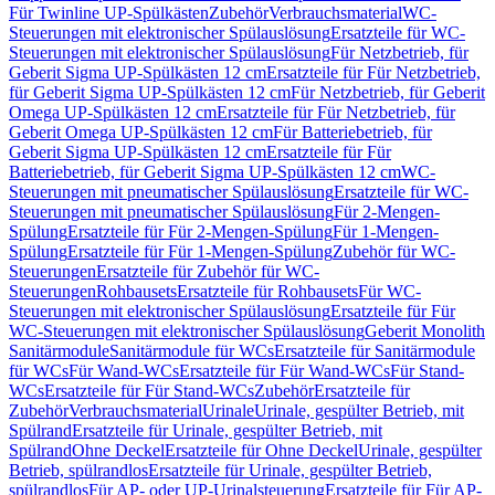
Für Twinline UP-Spülkästen
Zubehör
Verbrauchsmaterial
WC-
Steuerungen mit elektronischer Spülauslösung
Ersatzteile für WC-
Steuerungen mit elektronischer Spülauslösung
Für Netzbetrieb, für
Geberit Sigma UP-Spülkästen 12 cm
Ersatzteile für Für Netzbetrieb,
für Geberit Sigma UP-Spülkästen 12 cm
Für Netzbetrieb, für Geberit
Omega UP-Spülkästen 12 cm
Ersatzteile für Für Netzbetrieb, für
Geberit Omega UP-Spülkästen 12 cm
Für Batteriebetrieb, für
Geberit Sigma UP-Spülkästen 12 cm
Ersatzteile für Für
Batteriebetrieb, für Geberit Sigma UP-Spülkästen 12 cm
WC-
Steuerungen mit pneumatischer Spülauslösung
Ersatzteile für WC-
Steuerungen mit pneumatischer Spülauslösung
Für 2-Mengen-
Spülung
Ersatzteile für Für 2-Mengen-Spülung
Für 1-Mengen-
Spülung
Ersatzteile für Für 1-Mengen-Spülung
Zubehör für WC-
Steuerungen
Ersatzteile für Zubehör für WC-
Steuerungen
Rohbausets
Ersatzteile für Rohbausets
Für WC-
Steuerungen mit elektronischer Spülauslösung
Ersatzteile für Für
WC-Steuerungen mit elektronischer Spülauslösung
Geberit Monolith
Sanitärmodule
Sanitärmodule für WCs
Ersatzteile für Sanitärmodule
für WCs
Für Wand-WCs
Ersatzteile für Für Wand-WCs
Für Stand-
WCs
Ersatzteile für Für Stand-WCs
Zubehör
Ersatzteile für
Zubehör
Verbrauchsmaterial
Urinale
Urinale, gespülter Betrieb, mit
Spülrand
Ersatzteile für Urinale, gespülter Betrieb, mit
Spülrand
Ohne Deckel
Ersatzteile für Ohne Deckel
Urinale, gespülter
Betrieb, spülrandlos
Ersatzteile für Urinale, gespülter Betrieb,
spülrandlos
Für AP- oder UP-Urinalsteuerung
Ersatzteile für Für AP-