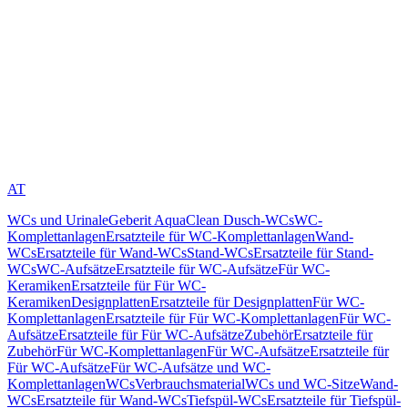
AT
WCs und Urinale
Geberit AquaClean Dusch-WCs
WC-
Komplettanlagen
Ersatzteile für WC-Komplettanlagen
Wand-
WCs
Ersatzteile für Wand-WCs
Stand-WCs
Ersatzteile für Stand-
WCs
WC-Aufsätze
Ersatzteile für WC-Aufsätze
Für WC-
Keramiken
Ersatzteile für Für WC-
Keramiken
Designplatten
Ersatzteile für Designplatten
Für WC-
Komplettanlagen
Ersatzteile für Für WC-Komplettanlagen
Für WC-
Aufsätze
Ersatzteile für Für WC-Aufsätze
Zubehör
Ersatzteile für
Zubehör
Für WC-Komplettanlagen
Für WC-Aufsätze
Ersatzteile für
Für WC-Aufsätze
Für WC-Aufsätze und WC-
Komplettanlagen
WCs
Verbrauchsmaterial
WCs und WC-Sitze
Wand-
WCs
Ersatzteile für Wand-WCs
Tiefspül-WCs
Ersatzteile für Tiefspül-