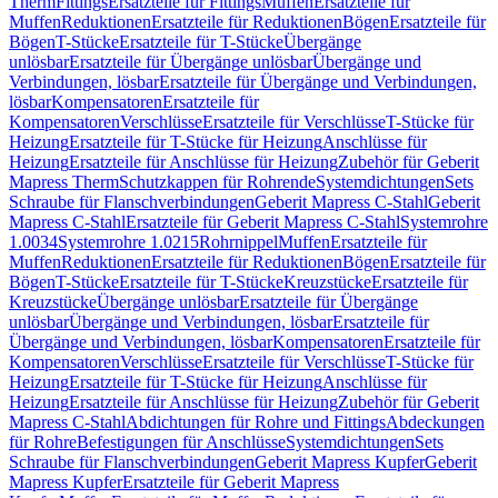
Therm
Fittings
Ersatzteile für Fittings
Muffen
Ersatzteile für
Muffen
Reduktionen
Ersatzteile für Reduktionen
Bögen
Ersatzteile für
Bögen
T-Stücke
Ersatzteile für T-Stücke
Übergänge
unlösbar
Ersatzteile für Übergänge unlösbar
Übergänge und
Verbindungen, lösbar
Ersatzteile für Übergänge und Verbindungen,
lösbar
Kompensatoren
Ersatzteile für
Kompensatoren
Verschlüsse
Ersatzteile für Verschlüsse
T-Stücke für
Heizung
Ersatzteile für T-Stücke für Heizung
Anschlüsse für
Heizung
Ersatzteile für Anschlüsse für Heizung
Zubehör für Geberit
Mapress Therm
Schutzkappen für Rohrende
Systemdichtungen
Sets
Schraube für Flanschverbindungen
Geberit Mapress C-Stahl
Geberit
Mapress C-Stahl
Ersatzteile für Geberit Mapress C-Stahl
Systemrohre
1.0034
Systemrohre 1.0215
Rohrnippel
Muffen
Ersatzteile für
Muffen
Reduktionen
Ersatzteile für Reduktionen
Bögen
Ersatzteile für
Bögen
T-Stücke
Ersatzteile für T-Stücke
Kreuzstücke
Ersatzteile für
Kreuzstücke
Übergänge unlösbar
Ersatzteile für Übergänge
unlösbar
Übergänge und Verbindungen, lösbar
Ersatzteile für
Übergänge und Verbindungen, lösbar
Kompensatoren
Ersatzteile für
Kompensatoren
Verschlüsse
Ersatzteile für Verschlüsse
T-Stücke für
Heizung
Ersatzteile für T-Stücke für Heizung
Anschlüsse für
Heizung
Ersatzteile für Anschlüsse für Heizung
Zubehör für Geberit
Mapress C-Stahl
Abdichtungen für Rohre und Fittings
Abdeckungen
für Rohre
Befestigungen für Anschlüsse
Systemdichtungen
Sets
Schraube für Flanschverbindungen
Geberit Mapress Kupfer
Geberit
Mapress Kupfer
Ersatzteile für Geberit Mapress