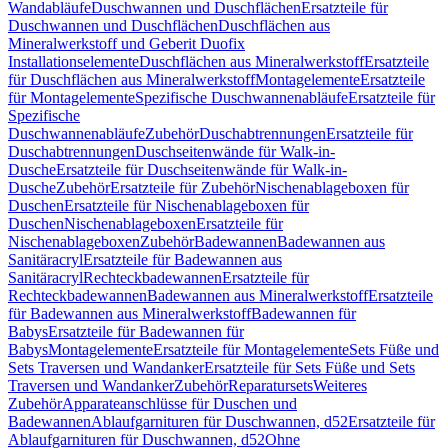
Wandabläufe
Duschwannen und Duschflächen
Ersatzteile für
Duschwannen und Duschflächen
Duschflächen aus
Mineralwerkstoff und Geberit Duofix
Installationselemente
Duschflächen aus Mineralwerkstoff
Ersatzteile
für Duschflächen aus Mineralwerkstoff
Montagelemente
Ersatzteile
für Montagelemente
Spezifische Duschwannenabläufe
Ersatzteile für
Spezifische
Duschwannenabläufe
Zubehör
Duschabtrennungen
Ersatzteile für
Duschabtrennungen
Duschseitenwände für Walk-in-
Dusche
Ersatzteile für Duschseitenwände für Walk-in-
Dusche
Zubehör
Ersatzteile für Zubehör
Nischenablageboxen für
Duschen
Ersatzteile für Nischenablageboxen für
Duschen
Nischenablageboxen
Ersatzteile für
Nischenablageboxen
Zubehör
Badewannen
Badewannen aus
Sanitäracryl
Ersatzteile für Badewannen aus
Sanitäracryl
Rechteckbadewannen
Ersatzteile für
Rechteckbadewannen
Badewannen aus Mineralwerkstoff
Ersatzteile
für Badewannen aus Mineralwerkstoff
Badewannen für
Babys
Ersatzteile für Badewannen für
Babys
Montagelemente
Ersatzteile für Montagelemente
Sets Füße und
Sets Traversen und Wandanker
Ersatzteile für Sets Füße und Sets
Traversen und Wandanker
Zubehör
Reparatursets
Weiteres
Zubehör
Apparateanschlüsse für Duschen und
Badewannen
Ablaufgarnituren für Duschwannen, d52
Ersatzteile für
Ablaufgarnituren für Duschwannen, d52
Ohne