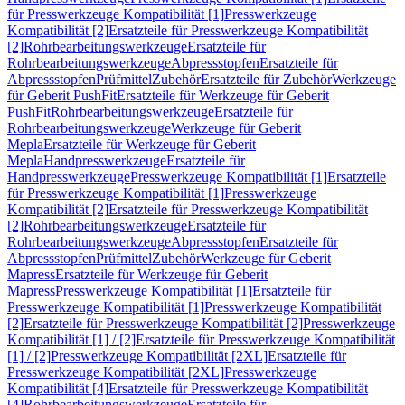
für Presswerkzeuge Kompatibilität [1]
Presswerkzeuge
Kompatibilität [2]
Ersatzteile für Presswerkzeuge Kompatibilität
[2]
Rohrbearbeitungswerkzeuge
Ersatzteile für
Rohrbearbeitungswerkzeuge
Abpressstopfen
Ersatzteile für
Abpressstopfen
Prüfmittel
Zubehör
Ersatzteile für Zubehör
Werkzeuge
für Geberit PushFit
Ersatzteile für Werkzeuge für Geberit
PushFit
Rohrbearbeitungswerkzeuge
Ersatzteile für
Rohrbearbeitungswerkzeuge
Werkzeuge für Geberit
Mepla
Ersatzteile für Werkzeuge für Geberit
Mepla
Handpresswerkzeuge
Ersatzteile für
Handpresswerkzeuge
Presswerkzeuge Kompatibilität [1]
Ersatzteile
für Presswerkzeuge Kompatibilität [1]
Presswerkzeuge
Kompatibilität [2]
Ersatzteile für Presswerkzeuge Kompatibilität
[2]
Rohrbearbeitungswerkzeuge
Ersatzteile für
Rohrbearbeitungswerkzeuge
Abpressstopfen
Ersatzteile für
Abpressstopfen
Prüfmittel
Zubehör
Werkzeuge für Geberit
Mapress
Ersatzteile für Werkzeuge für Geberit
Mapress
Presswerkzeuge Kompatibilität [1]
Ersatzteile für
Presswerkzeuge Kompatibilität [1]
Presswerkzeuge Kompatibilität
[2]
Ersatzteile für Presswerkzeuge Kompatibilität [2]
Presswerkzeuge
Kompatibilität [1] / [2]
Ersatzteile für Presswerkzeuge Kompatibilität
[1] / [2]
Presswerkzeuge Kompatibilität [2XL]
Ersatzteile für
Presswerkzeuge Kompatibilität [2XL]
Presswerkzeuge
Kompatibilität [4]
Ersatzteile für Presswerkzeuge Kompatibilität
[4]
Rohrbearbeitungswerkzeuge
Ersatzteile für