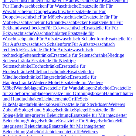
für Waschtischunterschränke
Für Handwaschbecken
Ersatzteile für
Für Handwaschbecken
Für Waschtische
Ersatzteile für Für
Waschtische
Für Doppelwaschtische
Ersatzteile für Für
Doppelwaschtische
Für Möbelwaschtische
Ersatzteile für Für
Möbelwaschtische
Für Eckhandwaschbecken
Ersatzteile für Für
Eckhandwaschbecken
Für Eckwaschtische
Ersatzteile für Für
Eckwaschtische
Waschtischplatten
Ersatzteile für
Waschtischplatten
Für Aufsatzwaschtisch Schalenform
Ersatzteile für
Für Aufsatzwaschtisch Schalenform
Für Aufsatzwaschtisch
rechteckig
Ersatzteile für Für Aufsatzwaschtisch
rechteckig
Seitenschränke
Ersatzteile für Seitenschränke
Niedrige
Seitenschränke
Ersatzteile für Niedrige
Seitenschränke
Hochschränke
Ersatzteile für
Hochschränke
Mittelhochschränke
Ersatzteile für
Mittelhochschränke
Hängeschränke
Ersatzteile für
Hängeschränke
Weitere Möbel
Ersatzteile für Weitere
Möbel
Wandablagen
Ersatzteile für Wandablagen
Zubehör
Ersatzteile
für Zubehör
Schubladeneinsätze und Ordnungsboxen
Handtuchhalter
und Handtuchhaken
Lichtelemente
Griffe
Sets
Füße
Magnettafeln
Steckdosen
Ersatzteile für Steckdosen
Weiteres
Zubehör
Spiegel und Spiegelschränke
Spiegel
Ersatzteile für
Spiegel
Mit integrierter Beleuchtung
Ersatzteile für Mit integrierter
Beleuchtung
Spiegelschränke
Ersatzteile für Spiegelschränke
Mit
integrierter Beleuchtung
Ersatzteile für Mit integrierter
Beleuchtung
Zubehör
Lichtelemente
Griffe
Weiteres