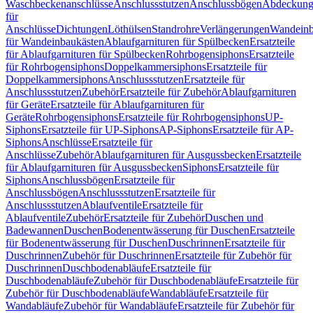
Waschbeckenanschlüsse
Anschlussstutzen
Anschlussbögen
Abdeckung
für
Anschlüsse
Dichtungen
Löthülsen
Standrohre
Verlängerungen
Wandeinb
für Wandeinbaukästen
Ablaufgarnituren für Spülbecken
Ersatzteile
für Ablaufgarnituren für Spülbecken
Rohrbogensiphons
Ersatzteile
für Rohrbogensiphons
Doppelkammersiphons
Ersatzteile für
Doppelkammersiphons
Anschlussstutzen
Ersatzteile für
Anschlussstutzen
Zubehör
Ersatzteile für Zubehör
Ablaufgarnituren
für Geräte
Ersatzteile für Ablaufgarnituren für
Geräte
Rohrbogensiphons
Ersatzteile für Rohrbogensiphons
UP-
Siphons
Ersatzteile für UP-Siphons
AP-Siphons
Ersatzteile für AP-
Siphons
Anschlüsse
Ersatzteile für
Anschlüsse
Zubehör
Ablaufgarnituren für Ausgussbecken
Ersatzteile
für Ablaufgarnituren für Ausgussbecken
Siphons
Ersatzteile für
Siphons
Anschlussbögen
Ersatzteile für
Anschlussbögen
Anschlussstutzen
Ersatzteile für
Anschlussstutzen
Ablaufventile
Ersatzteile für
Ablaufventile
Zubehör
Ersatzteile für Zubehör
Duschen und
Badewannen
Duschen
Bodenentwässerung für Duschen
Ersatzteile
für Bodenentwässerung für Duschen
Duschrinnen
Ersatzteile für
Duschrinnen
Zubehör für Duschrinnen
Ersatzteile für Zubehör für
Duschrinnen
Duschbodenabläufe
Ersatzteile für
Duschbodenabläufe
Zubehör für Duschbodenabläufe
Ersatzteile für
Zubehör für Duschbodenabläufe
Wandabläufe
Ersatzteile für
Wandabläufe
Zubehör für Wandabläufe
Ersatzteile für Zubehör für