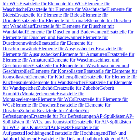
für WCs
Ersatzteile für Elemente für WCs
Elemente für
Waschtische
Ersatzteile für Elemente für Waschtische
Elemente für
Bidets
Ersatzteile für Elemente für Bidets
Elemente für
Urinale
Ersatzteile für Elemente für Urinale
Elemente für Duschen
mit Wandablauf
Ersatzteile für Elemente für Duschen mit
Wandablauf
Elemente für Duschen und Badewannen
Ersatzteile für
Elemente für Duschen und Badewannen
Elemente für
Duschtrennwände
Ersatzteile für Elemente für
Duschtrennwände
Elemente für Ausgussbecken
Ersatzteile für
Elemente für Ausgussbecken
Elemente für Armaturen
Ersatzteile für
Elemente für Armaturen
Elemente für Waschmaschinen und
Geschirrspüler
Ersatzteile für Elemente für Waschmaschinen und
Geschirrspüler
Elemente für Konsollasten
Ersatzteile für Elemente für
Konsollasten
Elemente für Küchenspülen
Ersatzteile für Elemente für
Küchenspülen
Elemente für Wandspeicher
Ersatzteile für Elemente
für Wandspeicher
Zubehör
Ersatzteile für Zubehör
Geberit
Kombifix
Montageelemente
Ersatzteile für
Montageelemente
Elemente für WCs
Ersatzteile für Elemente für
WCs
Elemente für Duschen
Ersatzteile für Elemente für
Duschen
Zubehör
Ersatzteile für Zubehör
Für
Befestigungen
Ersatzteile für Für Befestigungen
AP-Spülkästen
AP-
Spülkästen für WCs, aus Kunststoff
Ersatzteile für AP-Spülkästen
für WCs, aus Kunststoff
Aufgesetzt
Ersatzteile für
Aufgesetzt
Hochhängend
Ersatzteile für Hochhängend
Tief- und
halbhochhängend
Ersatzteile für Tief- und halbhochhängend
AP-