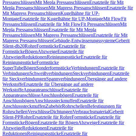
Pressanschlüssen
Mit Mepla Pressanschlüssen
Ersatzteile für Mit
Mepla Pressanschlüssen
Mit Mapress Pressanschlüssen
Ersatzteile für
Mit Mapress Pressanschlüssen
Kugelhähne für UP-
Montage
Ersatzteile für Kugelhähne für UP-Montage
Mit FlowFit
Pressanschlüssen
Ersatzteile für Mit FlowFit Pressanschlüssen
Mit
Mepla Pressanschlüssen
Ersatzteile für Mit Mepla
Pressanschlüssen
Mit Mapress Pressanschlüssen
Ersatzteile für Mit
Mapress Pressanschlüssen
Gebäude-Entwässerungssysteme
Geberit
Silent-db20
Rohre
Formstücke
Ersatzteile für
Formstücke
Bögen
Abzweige
Ersatzteile für
Abzweige
Reduktionen
Reinigungsstücke
Ersatzteile für
Reinigungsstücke
Formstücke
SuperTube
Bögen
Sonderformstücke
Verbindungen
Ersatzteile für
Verbindungen
Schweißverbindungen
Steckverbindungen
Ersatzteile
für Steckverbindungen
Spannverbindungen
Übergänge auf andere
Werkstoffe
Ersatzteile für Übergänge auf andere
Werkstoffe
Apparateanschlüsse
Ersatzteile für
Apparateanschlüsse
Anschlussbögen
Ersatzteile für
Anschlussbögen
Anschlusssteckmuffen
Ersatzteile für
Anschlusssteckmuffen
Zubehör
Rohrschellen
Befestigungen für
Rohrschellen
Verschlüsse
Dichtungen
Verbrauchsmaterial
Geberit
Silent-PP
Rohre
Ersatzteile für Rohre
Formstücke
Ersatzteile für
Formstücke
Bögen
Ersatzteile für Bögen
Abzweige
Ersatzteile für
Abzweige
Reduktionen
Ersatzteile für
Reduktionen
Reinigungsstücke
Ersatzteile für