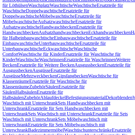
für Löthülsen
Waschplatz
Waschtische
Waschtische
Ersatzteile für
Waschtische
Doppelwaschtische
Ersatzteile für
Doppelwaschtische
Möbelwaschtische
Ersatzteile für
Möbelwaschtische
Aufsatzwaschtische
Ersatzteile für
Aufsatzwaschtische
Handwaschbecken
Ersatzteile für
Handwaschbecken
Aufsatzhandwaschbecken
Eckhandwaschbecken
H
für Halbeinbauwaschtische
Einbauwaschtische
Ersatzteile für
Einbauwaschtische
Unterbauwaschtische
Ersatzteile für
Unterbauwaschtische
Eckwaschtische
Waschtische
Comfort
Waschtische für Kinder
Ersatzteile für Waschtische für
Kinder
Waschtische
Waschrinnen
Ersatzteile für Waschrinnen
Weitere
Becken
Ersatzteile für Weitere Becken
Ausgussbecken
Ersatzteile für
Ausgussbecken
Ausgüsse
Ersatzteile für
Ausgüsse
Mehrzweckbecken
Gipsfangbecken
Waschtische für
Klassenräume
Ersatzteile für Waschtische für
Klassenräume
Zubehör
Säulen
Ersatzteile für
Säulen
Halbsäulen
Ersatzteile für
Halbsäulen
Zubehör
Ablaufdeckel
Befestigungsmaterial
Dekorblenden
W
Waschtisch mit Unterschrank
Sets Handwaschbecken mit
Unterschrank
Ersatzteile für Sets Handwaschbecken mit
Unterschrank
Sets Waschtisch mit Unterschrank
Ersatzteile für Sets
Waschtisch mit Unterschrank
Sets Möbelwaschtisch mit
Unterschrank
Ersatzteile für Sets Möbelwaschtisch mit
Unterschrank
Badezimmermöbel
Waschtischunterschränke
Ersatzteile