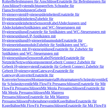
Rohre
Befestigungen für Anschlüsse
Ersatzteile für Befestigungen für
Anschlüsse
Systemdichtungen
Sets Schraube für
Flanschverbindungen
Geberit
Hygienesystem
Hygienespüleinheiten
Ersatzteile für
Hygienespüleinheiten
Zubehör für
Hygienespüleinheiten
Sensoren
Kabel
Abdeckungen und
Abdeckplatten
Spülkästen und WC-Steuerungen mit
Hygienespülung
Ersatzteile für Spülkästen und WC-Steuerungen mit
Hygienespülung
UP-Spülkästen mit
Hygienespülung
Hygieneeinbaumodule
Ersatzteile für
Hygieneeinbaumodule
Zubehör für Spülkästen und WC-
Steuerungen mit Hygienespülung
Ersatzteile für Zubehör für
Spülkästen und WC-Steuerungen mit
Hygienespülung
Sensoren
Kabel
Netzteile
Ersatzteile für
Netzteile
Netzwerkkomponenten
Geberit Connect Zubehör für
Geberit Hygienesystem
Ersatzteile für Geberit Connect Zubehör für
Geberit Hygienesystem
Gateways
Ersatzteile für
Gateways
Konverter
Ersatzteile für
Konverter
Sensoren
Montagematerial
Rohrarmaturen
Schrägsitzventile
E
für Schrägsitzventile
Mit FlowFit Pressanschlüssen
Ersatzteile für Mit
FlowFit Pressanschlüssen
Mit Mepla Pressanschlüssen
Ersatzteile für
Mit Mepla Pressanschlüssen
Mit Mapress
Pressanschlüssen
Ersatzteile für Mit Mapress
Pressanschlüssen
Probenahmeventile
Kugelhähne
Ersatzteile für
Kugelhähne
Mit FlowFit Pressanschlüssen
Ersatzteile für Mit FlowFit