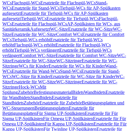
WCs
Flachspül-WCs
Ersatzteile für Flachspül-WCs
Stand-
WCs
Ersatzteile für Stand-WCs
Tiefspül-WCs für AP-Spülkasten
aufgesetzt
Ersatzteile für Tiefspül-WCs für AP-Spülkasten
aufgesetzt
Tiefspül-WCs
Ersatzteile für Tiefspül-WCs
Flachspül-
WCs
Ersatzteile für Flachspül-WCs
AP-Spülkästen für WCs, aus
Sanitärkeramik
Aufgesetzt
WC-Sitze
Ersatzteile für WC-Sitze
WC-
Sitze
Ersatzteile für WC-Sitze
Comfort WCs
Ersatzteile für Comfort
WCs
Tiefspül-WCs erhöht
Ersatzteile für Tiefspül-WCs
erhöht
Flachspül-WCs erhöht
Ersatzteile für Flachspül-WCs
erhöht
Tiefspül-WCs verlängert
Ersatzteile für Tiefspül-WCs
verlängert
Comfort WC-Sitze
Ersatzteile für Comfort WC-Sitze
WC-
Sitze
Ersatzteile für WC-Sitze
WC-Sitzringe
Ersatzteile für WC-
Sitzringe
WCs für Kinder
Ersatzteile für WCs für Kinder
Wand-
WCs
Ersatzteile für Wand-WCs
Stand-WCs
Ersatzteile für Stand-
WCs
WC-Sitze für Kinder
Ersatzteile für WC-Sitze für Kinder
WC-
Sitze
Ersatzteile für WC-Sitze
WC-Sitzringe
Ersatzteile für WC-
Sitzringe
Hock-WCs
Mit
Spülung
Zubehör
Befestigungsmaterial
Bidets
Wandbidets
Ersatzteile
für Wandbidets
Standbidets
Ersatzteile für
Standbidets
Zubehör
Ersatzteile für Zubehör
Betätigungsplatten und
WC-Steuerungen
Betätigungsplatten
Ersatzteile für
Betätigungsplatten
Für Sigma UP-Spülkästen
Ersatzteile für Für
Sigma UP-Spülkästen
Für Omega UP-Spülkästen
Ersatzteile für Für
Omega UP-Spülkästen
Für Kappa UP-Spülkästen
Ersatzteile für Für
Kappa UP-Spülkästen
Für Twinline UP-Spülkästen
Ersatzteile für