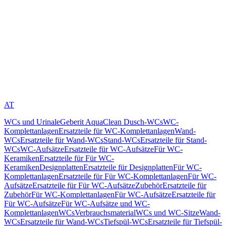
AT
WCs und Urinale
Geberit AquaClean Dusch-WCs
WC-
Komplettanlagen
Ersatzteile für WC-Komplettanlagen
Wand-
WCs
Ersatzteile für Wand-WCs
Stand-WCs
Ersatzteile für Stand-
WCs
WC-Aufsätze
Ersatzteile für WC-Aufsätze
Für WC-
Keramiken
Ersatzteile für Für WC-
Keramiken
Designplatten
Ersatzteile für Designplatten
Für WC-
Komplettanlagen
Ersatzteile für Für WC-Komplettanlagen
Für WC-
Aufsätze
Ersatzteile für Für WC-Aufsätze
Zubehör
Ersatzteile für
Zubehör
Für WC-Komplettanlagen
Für WC-Aufsätze
Ersatzteile für
Für WC-Aufsätze
Für WC-Aufsätze und WC-
Komplettanlagen
WCs
Verbrauchsmaterial
WCs und WC-Sitze
Wand-
WCs
Ersatzteile für Wand-WCs
Tiefspül-WCs
Ersatzteile für Tiefspül-