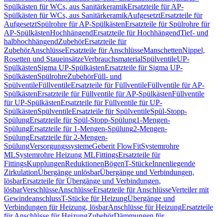
Spülkästen für WCs, aus Sanitärkeramik
Ersatzteile für AP-
Spülkästen für WCs, aus Sanitärkeramik
Aufgesetzt
Ersatzteile für
Aufgesetzt
Spülrohre für AP-Spülkästen
Ersatzteile für Spülrohre für
AP-Spülkästen
Hochhängend
Ersatzteile für Hochhängend
Tief- und
halbhochhängend
Zubehör
Ersatzteile für
Zubehör
Anschlüsse
Ersatzteile für Anschlüsse
Manschetten
Nippel,
Rosetten und Staueinsätze
Verbrauchsmaterial
Spülventile
UP-
Spülkästen
Sigma UP-Spülkästen
Ersatzteile für Sigma UP-
Spülkästen
Spülrohre
Zubehör
Füll- und
Spülventile
Füllventile
Ersatzteile für Füllventile
Füllventile für AP-
Spülkästen
Ersatzteile für Füllventile für AP-Spülkästen
Füllventile
für UP-Spülkästen
Ersatzteile für Füllventile für UP-
Spülkästen
Spülventile
Ersatzteile für Spülventile
Spül-Stopp-
Spülung
Ersatzteile für Spül-Stopp-Spülung
1-Mengen-
Spülung
Ersatzteile für 1-Mengen-Spülung
2-Mengen-
Spülung
Ersatzteile für 2-Mengen-
Spülung
Versorgungssysteme
Geberit FlowFit
Systemrohre
ML
Systemrohre Heizung ML
Fittings
Ersatzteile für
Fittings
Kupplungen
Reduktionen
Bögen
T-Stücke
Innenliegende
Zirkulation
Übergänge unlösbar
Übergänge und Verbindungen,
lösbar
Ersatzteile für Übergänge und Verbindungen,
lösbar
Verschlüsse
Anschlüsse
Ersatzteile für Anschlüsse
Verteiler mit
Gewindeanschluss
T-Stücke für Heizung
Übergänge und
Verbindungen für Heizung, lösbar
Anschlüsse für Heizung
Ersatzteile
für Anschlüsse für Heizung
Zubehör
Dämmungen für