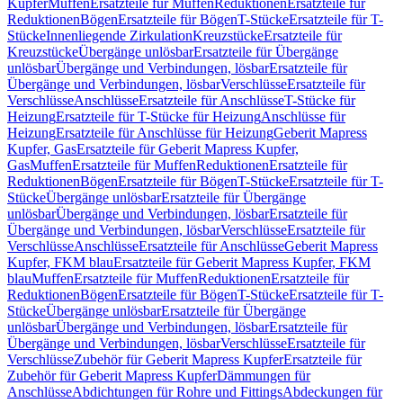
Kupfer
Muffen
Ersatzteile für Muffen
Reduktionen
Ersatzteile für
Reduktionen
Bögen
Ersatzteile für Bögen
T-Stücke
Ersatzteile für T-
Stücke
Innenliegende Zirkulation
Kreuzstücke
Ersatzteile für
Kreuzstücke
Übergänge unlösbar
Ersatzteile für Übergänge
unlösbar
Übergänge und Verbindungen, lösbar
Ersatzteile für
Übergänge und Verbindungen, lösbar
Verschlüsse
Ersatzteile für
Verschlüsse
Anschlüsse
Ersatzteile für Anschlüsse
T-Stücke für
Heizung
Ersatzteile für T-Stücke für Heizung
Anschlüsse für
Heizung
Ersatzteile für Anschlüsse für Heizung
Geberit Mapress
Kupfer, Gas
Ersatzteile für Geberit Mapress Kupfer,
Gas
Muffen
Ersatzteile für Muffen
Reduktionen
Ersatzteile für
Reduktionen
Bögen
Ersatzteile für Bögen
T-Stücke
Ersatzteile für T-
Stücke
Übergänge unlösbar
Ersatzteile für Übergänge
unlösbar
Übergänge und Verbindungen, lösbar
Ersatzteile für
Übergänge und Verbindungen, lösbar
Verschlüsse
Ersatzteile für
Verschlüsse
Anschlüsse
Ersatzteile für Anschlüsse
Geberit Mapress
Kupfer, FKM blau
Ersatzteile für Geberit Mapress Kupfer, FKM
blau
Muffen
Ersatzteile für Muffen
Reduktionen
Ersatzteile für
Reduktionen
Bögen
Ersatzteile für Bögen
T-Stücke
Ersatzteile für T-
Stücke
Übergänge unlösbar
Ersatzteile für Übergänge
unlösbar
Übergänge und Verbindungen, lösbar
Ersatzteile für
Übergänge und Verbindungen, lösbar
Verschlüsse
Ersatzteile für
Verschlüsse
Zubehör für Geberit Mapress Kupfer
Ersatzteile für
Zubehör für Geberit Mapress Kupfer
Dämmungen für
Anschlüsse
Abdichtungen für Rohre und Fittings
Abdeckungen für