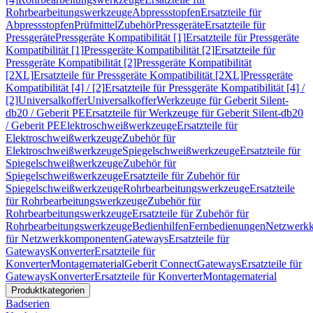
Rohrbearbeitungswerkzeuge
Abpressstopfen
Ersatzteile für
Abpressstopfen
Prüfmittel
Zubehör
Pressgeräte
Ersatzteile für
Pressgeräte
Pressgeräte Kompatibilität [1]
Ersatzteile für Pressgeräte
Kompatibilität [1]
Pressgeräte Kompatibilität [2]
Ersatzteile für
Pressgeräte Kompatibilität [2]
Pressgeräte Kompatibilität
[2XL]
Ersatzteile für Pressgeräte Kompatibilität [2XL]
Pressgeräte
Kompatibilität [4] / [2]
Ersatzteile für Pressgeräte Kompatibilität [4] /
[2]
Universalkoffer
Universalkoffer
Werkzeuge für Geberit Silent-
db20 / Geberit PE
Ersatzteile für Werkzeuge für Geberit Silent-db20
/ Geberit PE
Elektroschweißwerkzeuge
Ersatzteile für
Elektroschweißwerkzeuge
Zubehör für
Elektroschweißwerkzeuge
Spiegelschweißwerkzeuge
Ersatzteile für
Spiegelschweißwerkzeuge
Zubehör für
Spiegelschweißwerkzeuge
Ersatzteile für Zubehör für
Spiegelschweißwerkzeuge
Rohrbearbeitungswerkzeuge
Ersatzteile
für Rohrbearbeitungswerkzeuge
Zubehör für
Rohrbearbeitungswerkzeuge
Ersatzteile für Zubehör für
Rohrbearbeitungswerkzeuge
Bedienhilfen
Fernbedienungen
Netzwerk
für Netzwerkkomponenten
Gateways
Ersatzteile für
Gateways
Konverter
Ersatzteile für
Konverter
Montagematerial
Geberit Connect
Gateways
Ersatzteile für
Gateways
Konverter
Ersatzteile für Konverter
Montagematerial
Produktkategorien
Badserien