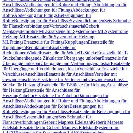
Anschlüsse
Abdichtungen für Rohre und Fittings
Abdichtungen für
Anschlüsse
Abdichtungen für Fittings
Abdeckungen für
Rohre
Abdeckung für Fittings
Befestigungen für
Rohre
Befestigungen für Anschlüsse
Systemdichtungen
Sets Schraube
für Flanschverbindungen
Verbrauchsmaterial
Geberit
Mepla
Systemrohre ML
Ersatzteile für Systemrohre ML
Systemrohre
Heizung ML
Ersatzteile für Systemrohre Heizung
ML
Fittings
Ersatzteile für Fittings
Kupplungen
Ersatzteile für
Kupplungen
Reduktionen
Ersatzteile für
Reduktionen
Winkel
Ersatzteile für Winkel
T-Stücke
Ersatzteile für T-
Stücke
Innenliegende Zirkulation
Übergänge unlösbar
Ersatzteile für
Übergänge unlösbar
Übergänge und Verbindungen, lösbar
Ersatzteile
für Übergänge und Verbindungen, lösbar
Verschlüsse
Ersatzteile für
Verschlüsse
Anschlüsse
Ersatzteile für Anschlüsse
Verteiler mit
Gewindeanschluss
Ersatzteile für Verteiler mit Gewindeanschluss
T-
Stücke für Heizung
Ersatzteile für T-Stücke für Heizung
Anschlüsse
für Heizung
Ersatzteile für Anschlüsse für
Heizung
Zubehör
Ersatzteile für Zubehör
Dämmungen für
Anschlüsse
Abdichtungen für Rohre und Fittings
Abdichtungen für
Anschlüsse
Abdeckungen für Rohre
Befestigungen für
Rohre
Befestigungen für Anschlüsse
Ersatzteile für Befestigungen für
Anschlüsse
Systemdichtungen
Sets Schraube für
Flanschverbindungen
Geberit Mapress Edelstahl
Geberit Mapress
Edelstahl
Ersatzteile für Geberit Mapress Edelstahl
Systemrohre
1.4401
Ersatzteile für Systemrohre 1.4401
Systemrohre