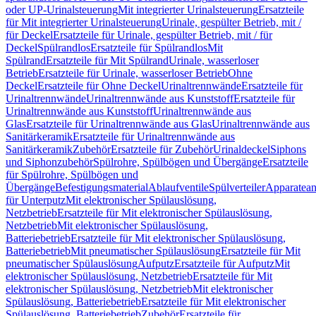
oder UP-Urinalsteuerung
Mit integrierter Urinalsteuerung
Ersatzteile
für Mit integrierter Urinalsteuerung
Urinale, gespülter Betrieb, mit /
für Deckel
Ersatzteile für Urinale, gespülter Betrieb, mit / für
Deckel
Spülrandlos
Ersatzteile für Spülrandlos
Mit
Spülrand
Ersatzteile für Mit Spülrand
Urinale, wasserloser
Betrieb
Ersatzteile für Urinale, wasserloser Betrieb
Ohne
Deckel
Ersatzteile für Ohne Deckel
Urinaltrennwände
Ersatzteile für
Urinaltrennwände
Urinaltrennwände aus Kunststoff
Ersatzteile für
Urinaltrennwände aus Kunststoff
Urinaltrennwände aus
Glas
Ersatzteile für Urinaltrennwände aus Glas
Urinaltrennwände aus
Sanitärkeramik
Ersatzteile für Urinaltrennwände aus
Sanitärkeramik
Zubehör
Ersatzteile für Zubehör
Urinaldeckel
Siphons
und Siphonzubehör
Spülrohre, Spülbögen und Übergänge
Ersatzteile
für Spülrohre, Spülbögen und
Übergänge
Befestigungsmaterial
Ablaufventile
Spülverteiler
Apparatean
für Unterputz
Mit elektronischer Spülauslösung,
Netzbetrieb
Ersatzteile für Mit elektronischer Spülauslösung,
Netzbetrieb
Mit elektronischer Spülauslösung,
Batteriebetrieb
Ersatzteile für Mit elektronischer Spülauslösung,
Batteriebetrieb
Mit pneumatischer Spülauslösung
Ersatzteile für Mit
pneumatischer Spülauslösung
Aufputz
Ersatzteile für Aufputz
Mit
elektronischer Spülauslösung, Netzbetrieb
Ersatzteile für Mit
elektronischer Spülauslösung, Netzbetrieb
Mit elektronischer
Spülauslösung, Batteriebetrieb
Ersatzteile für Mit elektronischer
Spülauslösung, Batteriebetrieb
Zubehör
Ersatzteile für