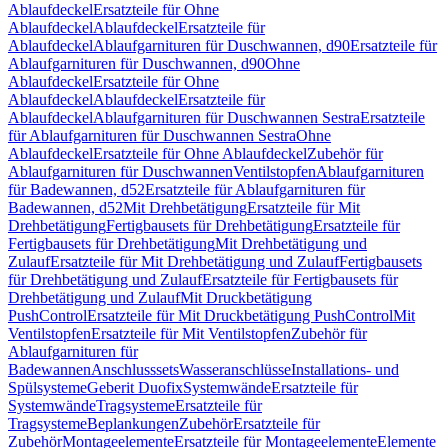
Ablaufdeckel
Ersatzteile für Ohne
Ablaufdeckel
Ablaufdeckel
Ersatzteile für
Ablaufdeckel
Ablaufgarnituren für Duschwannen, d90
Ersatzteile für
Ablaufgarnituren für Duschwannen, d90
Ohne
Ablaufdeckel
Ersatzteile für Ohne
Ablaufdeckel
Ablaufdeckel
Ersatzteile für
Ablaufdeckel
Ablaufgarnituren für Duschwannen Sestra
Ersatzteile
für Ablaufgarnituren für Duschwannen Sestra
Ohne
Ablaufdeckel
Ersatzteile für Ohne Ablaufdeckel
Zubehör für
Ablaufgarnituren für Duschwannen
Ventilstopfen
Ablaufgarnituren
für Badewannen, d52
Ersatzteile für Ablaufgarnituren für
Badewannen, d52
Mit Drehbetätigung
Ersatzteile für Mit
Drehbetätigung
Fertigbausets für Drehbetätigung
Ersatzteile für
Fertigbausets für Drehbetätigung
Mit Drehbetätigung und
Zulauf
Ersatzteile für Mit Drehbetätigung und Zulauf
Fertigbausets
für Drehbetätigung und Zulauf
Ersatzteile für Fertigbausets für
Drehbetätigung und Zulauf
Mit Druckbetätigung
PushControl
Ersatzteile für Mit Druckbetätigung PushControl
Mit
Ventilstopfen
Ersatzteile für Mit Ventilstopfen
Zubehör für
Ablaufgarnituren für
Badewannen
Anschlusssets
Wasseranschlüsse
Installations- und
Spülsysteme
Geberit Duofix
Systemwände
Ersatzteile für
Systemwände
Tragsysteme
Ersatzteile für
Tragsysteme
Beplankungen
Zubehör
Ersatzteile für
Zubehör
Montageelemente
Ersatzteile für Montageelemente
Elemente