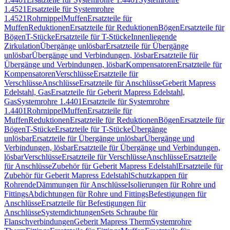
1.4521
Ersatzteile für Systemrohre
1.4521
Rohrnippel
Muffen
Ersatzteile für
Muffen
Reduktionen
Ersatzteile für Reduktionen
Bögen
Ersatzteile für
Bögen
T-Stücke
Ersatzteile für T-Stücke
Innenliegende
Zirkulation
Übergänge unlösbar
Ersatzteile für Übergänge
unlösbar
Übergänge und Verbindungen, lösbar
Ersatzteile für
Übergänge und Verbindungen, lösbar
Kompensatoren
Ersatzteile für
Kompensatoren
Verschlüsse
Ersatzteile für
Verschlüsse
Anschlüsse
Ersatzteile für Anschlüsse
Geberit Mapress
Edelstahl, Gas
Ersatzteile für Geberit Mapress Edelstahl,
Gas
Systemrohre 1.4401
Ersatzteile für Systemrohre
1.4401
Rohrnippel
Muffen
Ersatzteile für
Muffen
Reduktionen
Ersatzteile für Reduktionen
Bögen
Ersatzteile für
Bögen
T-Stücke
Ersatzteile für T-Stücke
Übergänge
unlösbar
Ersatzteile für Übergänge unlösbar
Übergänge und
Verbindungen, lösbar
Ersatzteile für Übergänge und Verbindungen,
lösbar
Verschlüsse
Ersatzteile für Verschlüsse
Anschlüsse
Ersatzteile
für Anschlüsse
Zubehör für Geberit Mapress Edelstahl
Ersatzteile für
Zubehör für Geberit Mapress Edelstahl
Schutzkappen für
Rohrende
Dämmungen für Anschlüsse
Isolierungen für Rohre und
Fittings
Abdichtungen für Rohre und Fittings
Befestigungen für
Anschlüsse
Ersatzteile für Befestigungen für
Anschlüsse
Systemdichtungen
Sets Schraube für
Flanschverbindungen
Geberit Mapress Therm
Systemrohre