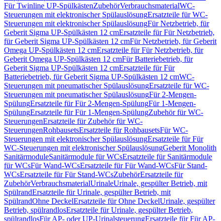
Für Twinline UP-Spülkästen
Zubehör
Verbrauchsmaterial
WC-
Steuerungen mit elektronischer Spülauslösung
Ersatzteile für WC-
Steuerungen mit elektronischer Spülauslösung
Für Netzbetrieb, für
Geberit Sigma UP-Spülkästen 12 cm
Ersatzteile für Für Netzbetrieb,
für Geberit Sigma UP-Spülkästen 12 cm
Für Netzbetrieb, für Geberit
Omega UP-Spülkästen 12 cm
Ersatzteile für Für Netzbetrieb, für
Geberit Omega UP-Spülkästen 12 cm
Für Batteriebetrieb, für
Geberit Sigma UP-Spülkästen 12 cm
Ersatzteile für Für
Batteriebetrieb, für Geberit Sigma UP-Spülkästen 12 cm
WC-
Steuerungen mit pneumatischer Spülauslösung
Ersatzteile für WC-
Steuerungen mit pneumatischer Spülauslösung
Für 2-Mengen-
Spülung
Ersatzteile für Für 2-Mengen-Spülung
Für 1-Mengen-
Spülung
Ersatzteile für Für 1-Mengen-Spülung
Zubehör für WC-
Steuerungen
Ersatzteile für Zubehör für WC-
Steuerungen
Rohbausets
Ersatzteile für Rohbausets
Für WC-
Steuerungen mit elektronischer Spülauslösung
Ersatzteile für Für
WC-Steuerungen mit elektronischer Spülauslösung
Geberit Monolith
Sanitärmodule
Sanitärmodule für WCs
Ersatzteile für Sanitärmodule
für WCs
Für Wand-WCs
Ersatzteile für Für Wand-WCs
Für Stand-
WCs
Ersatzteile für Für Stand-WCs
Zubehör
Ersatzteile für
Zubehör
Verbrauchsmaterial
Urinale
Urinale, gespülter Betrieb, mit
Spülrand
Ersatzteile für Urinale, gespülter Betrieb, mit
Spülrand
Ohne Deckel
Ersatzteile für Ohne Deckel
Urinale, gespülter
Betrieb, spülrandlos
Ersatzteile für Urinale, gespülter Betrieb,
spülrandlos
Für AP- oder UP-Urinalsteuerung
Ersatzteile für Für AP-