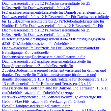
Dachwassereinläufe bis 12 l/s
Dachwassereinläufe bis 25
l/s
Ersatzteile für Dachwassereinläufe bis 25
l/s
Dampfsperrenelemente
Ersatzteile für Dampfsperrenelemente
Für
Dachwassereinläufe bis 12 l/s
Ersatzteile für Für Dachwassereinläufe
bis 12 l/s
Dachwassereinläufe bis 25 l/s
Notüberläufe
Ersatzteile für
Notüberläufe
Für Dachwassereinläufe bis 12 l/s
Ersatzteile für Für
Dachwassereinläufe bis 12 l/s
Dachwassereinläufe bis 25
l/s
Ersatzteile für Dachwassereinläufe bis 25
l/s
Befestigungen
Befestigungssystem d40–200
Befestigungssystem
d250–315
Zubehör
Ersatzteile für Zubehör
Für
Dachwassereinläufe
Ersatzteile für Für Dachwassereinläufe
Für
Befestigungen
Konventionelle
Dachentwässerung
Dachwassereinläufe
Ersatzteile für
Dachwassereinläufe
Dampfsperrenelemente
Ersatzteile für
Dampfsperrenelemente
Zubehör
Ersatzteile für
Zubehör
Bodenentwässerung
Flächenentwässerung für drinnen und
draußen
Ersatzteile für Flächenentwässerung für drinnen und
draußen
Bodenabläufe 13 x 13 cm
Ersatzteile für Bodenabläufe 13 x
13 cm
Bodeneinläufe für Balkone und Terrassen, 13 x 13
cm
Ersatzteile für Bodeneinläufe für Balkone und Terrassen, 13 x 13
cm
Zubehör
Ersatzteile für Zubehör
Werkzeuge,
Netzwerkkomponenten und Software
Werkzeuge
Werkzeuge für
Geberit FlowFit
Ersatzteile für Werkzeuge für Geberit
FlowFit
Handpresswerkzeuge
Ersatzteile für
Handpresswerkzeuge
Presswerkzeuge Kompatibilität [1]
Ersatzteile