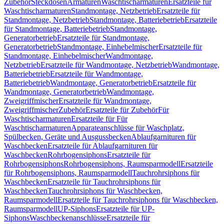
Zubehör
Steckdosen
Armaturen
Waschtischarmaturen
Ersatzteile für
Waschtischarmaturen
Standmontage, Netzbetrieb
Ersatzteile für
Standmontage, Netzbetrieb
Standmontage, Batteriebetrieb
Ersatzteile
für Standmontage, Batteriebetrieb
Standmontage,
Generatorbetrieb
Ersatzteile für Standmontage,
Generatorbetrieb
Standmontage, Einhebelmischer
Ersatzteile für
Standmontage, Einhebelmischer
Wandmontage,
Netzbetrieb
Ersatzteile für Wandmontage, Netzbetrieb
Wandmontage,
Batteriebetrieb
Ersatzteile für Wandmontage,
Batteriebetrieb
Wandmontage, Generatorbetrieb
Ersatzteile für
Wandmontage, Generatorbetrieb
Wandmontage,
Zweigriffmischer
Ersatzteile für Wandmontage,
Zweigriffmischer
Zubehör
Ersatzteile für Zubehör
Für
Waschtischarmaturen
Ersatzteile für Für
Waschtischarmaturen
Apparateanschlüsse für Waschplatz,
Spülbecken, Geräte und Ausgussbecken
Ablaufgarnituren für
Waschbecken
Ersatzteile für Ablaufgarnituren für
Waschbecken
Rohrbogensiphons
Ersatzteile für
Rohrbogensiphons
Rohrbogensiphons, Raumsparmodell
Ersatzteile
für Rohrbogensiphons, Raumsparmodell
Tauchrohrsiphons für
Waschbecken
Ersatzteile für Tauchrohrsiphons für
Waschbecken
Tauchrohrsiphons für Waschbecken,
Raumsparmodell
Ersatzteile für Tauchrohrsiphons für Waschbecken,
Raumsparmodell
UP-Siphons
Ersatzteile für UP-
Siphons
Waschbeckenanschlüsse
Ersatzteile für