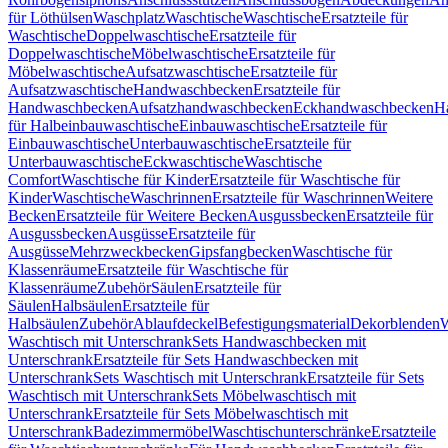
für Löthülsen
Waschplatz
Waschtische
Waschtische
Ersatzteile für
Waschtische
Doppelwaschtische
Ersatzteile für
Doppelwaschtische
Möbelwaschtische
Ersatzteile für
Möbelwaschtische
Aufsatzwaschtische
Ersatzteile für
Aufsatzwaschtische
Handwaschbecken
Ersatzteile für
Handwaschbecken
Aufsatzhandwaschbecken
Eckhandwaschbecken
H
für Halbeinbauwaschtische
Einbauwaschtische
Ersatzteile für
Einbauwaschtische
Unterbauwaschtische
Ersatzteile für
Unterbauwaschtische
Eckwaschtische
Waschtische
Comfort
Waschtische für Kinder
Ersatzteile für Waschtische für
Kinder
Waschtische
Waschrinnen
Ersatzteile für Waschrinnen
Weitere
Becken
Ersatzteile für Weitere Becken
Ausgussbecken
Ersatzteile für
Ausgussbecken
Ausgüsse
Ersatzteile für
Ausgüsse
Mehrzweckbecken
Gipsfangbecken
Waschtische für
Klassenräume
Ersatzteile für Waschtische für
Klassenräume
Zubehör
Säulen
Ersatzteile für
Säulen
Halbsäulen
Ersatzteile für
Halbsäulen
Zubehör
Ablaufdeckel
Befestigungsmaterial
Dekorblenden
W
Waschtisch mit Unterschrank
Sets Handwaschbecken mit
Unterschrank
Ersatzteile für Sets Handwaschbecken mit
Unterschrank
Sets Waschtisch mit Unterschrank
Ersatzteile für Sets
Waschtisch mit Unterschrank
Sets Möbelwaschtisch mit
Unterschrank
Ersatzteile für Sets Möbelwaschtisch mit
Unterschrank
Badezimmermöbel
Waschtischunterschränke
Ersatzteile