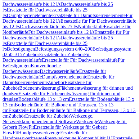
Dachwassereinläufe bis 12 l/s
Dachwassereinläufe bis 25
l/s
Ersatzteile für Dachwassereinläufe bis 25
l/s
Dampfsperrenelemente
Ersatzteile für Dampfsperrenelemente
Für
Dachwassereinläufe bis 12 l/s
Ersatzteile für Für Dachwassereinläufe
bis 12 l/s
Dachwassereinläufe bis 25 l/s
Notüberläufe
Ersatzteile für
Notüberläufe
Für Dachwassereinläufe bis 12 l/s
Ersatzteile für Für
Dachwassereinläufe bis 12 l/s
Dachwassereinläufe bis 25
l/s
Ersatzteile für Dachwassereinläufe bis 25
l/s
Befestigungen
Befestigungssystem d40–200
Befestigungssystem
d250–315
Zubehör
Ersatzteile für Zubehör
Für
Dachwassereinläufe
Ersatzteile für Für Dachwassereinläufe
Für
Befestigungen
Konventionelle
Dachentwässerung
Dachwassereinläufe
Ersatzteile für
Dachwassereinläufe
Dampfsperrenelemente
Ersatzteile für
Dampfsperrenelemente
Zubehör
Ersatzteile für
Zubehör
Bodenentwässerung
Flächenentwässerung für drinnen und
draußen
Ersatzteile für Flächenentwässerung für drinnen und
draußen
Bodenabläufe 13 x 13 cm
Ersatzteile für Bodenabläufe 13 x
13 cm
Bodeneinläufe für Balkone und Terrassen, 13 x 13
cm
Ersatzteile für Bodeneinläufe für Balkone und Terrassen, 13 x 13
cm
Zubehör
Ersatzteile für Zubehör
Werkzeuge,
Netzwerkkomponenten und Software
Werkzeuge
Werkzeuge für
Geberit FlowFit
Ersatzteile für Werkzeuge für Geberit
FlowFit
Handpresswerkzeuge
Ersatzteile für
Handpresswerkzeuge
Presswerkzeuge Kompatibilität [1]
Ersatzteile