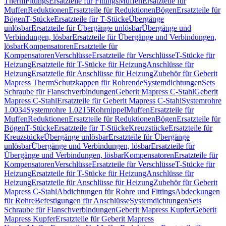
Therm
Fittings
Ersatzteile für Fittings
Muffen
Ersatzteile für
Muffen
Reduktionen
Ersatzteile für Reduktionen
Bögen
Ersatzteile für
Bögen
T-Stücke
Ersatzteile für T-Stücke
Übergänge
unlösbar
Ersatzteile für Übergänge unlösbar
Übergänge und
Verbindungen, lösbar
Ersatzteile für Übergänge und Verbindungen,
lösbar
Kompensatoren
Ersatzteile für
Kompensatoren
Verschlüsse
Ersatzteile für Verschlüsse
T-Stücke für
Heizung
Ersatzteile für T-Stücke für Heizung
Anschlüsse für
Heizung
Ersatzteile für Anschlüsse für Heizung
Zubehör für Geberit
Mapress Therm
Schutzkappen für Rohrende
Systemdichtungen
Sets
Schraube für Flanschverbindungen
Geberit Mapress C-Stahl
Geberit
Mapress C-Stahl
Ersatzteile für Geberit Mapress C-Stahl
Systemrohre
1.0034
Systemrohre 1.0215
Rohrnippel
Muffen
Ersatzteile für
Muffen
Reduktionen
Ersatzteile für Reduktionen
Bögen
Ersatzteile für
Bögen
T-Stücke
Ersatzteile für T-Stücke
Kreuzstücke
Ersatzteile für
Kreuzstücke
Übergänge unlösbar
Ersatzteile für Übergänge
unlösbar
Übergänge und Verbindungen, lösbar
Ersatzteile für
Übergänge und Verbindungen, lösbar
Kompensatoren
Ersatzteile für
Kompensatoren
Verschlüsse
Ersatzteile für Verschlüsse
T-Stücke für
Heizung
Ersatzteile für T-Stücke für Heizung
Anschlüsse für
Heizung
Ersatzteile für Anschlüsse für Heizung
Zubehör für Geberit
Mapress C-Stahl
Abdichtungen für Rohre und Fittings
Abdeckungen
für Rohre
Befestigungen für Anschlüsse
Systemdichtungen
Sets
Schraube für Flanschverbindungen
Geberit Mapress Kupfer
Geberit
Mapress Kupfer
Ersatzteile für Geberit Mapress