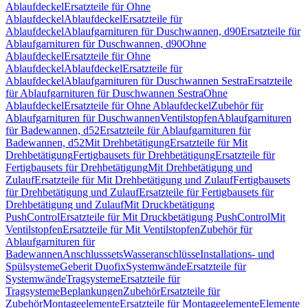
Ablaufdeckel
Ersatzteile für Ohne
Ablaufdeckel
Ablaufdeckel
Ersatzteile für
Ablaufdeckel
Ablaufgarnituren für Duschwannen, d90
Ersatzteile für
Ablaufgarnituren für Duschwannen, d90
Ohne
Ablaufdeckel
Ersatzteile für Ohne
Ablaufdeckel
Ablaufdeckel
Ersatzteile für
Ablaufdeckel
Ablaufgarnituren für Duschwannen Sestra
Ersatzteile
für Ablaufgarnituren für Duschwannen Sestra
Ohne
Ablaufdeckel
Ersatzteile für Ohne Ablaufdeckel
Zubehör für
Ablaufgarnituren für Duschwannen
Ventilstopfen
Ablaufgarnituren
für Badewannen, d52
Ersatzteile für Ablaufgarnituren für
Badewannen, d52
Mit Drehbetätigung
Ersatzteile für Mit
Drehbetätigung
Fertigbausets für Drehbetätigung
Ersatzteile für
Fertigbausets für Drehbetätigung
Mit Drehbetätigung und
Zulauf
Ersatzteile für Mit Drehbetätigung und Zulauf
Fertigbausets
für Drehbetätigung und Zulauf
Ersatzteile für Fertigbausets für
Drehbetätigung und Zulauf
Mit Druckbetätigung
PushControl
Ersatzteile für Mit Druckbetätigung PushControl
Mit
Ventilstopfen
Ersatzteile für Mit Ventilstopfen
Zubehör für
Ablaufgarnituren für
Badewannen
Anschlusssets
Wasseranschlüsse
Installations- und
Spülsysteme
Geberit Duofix
Systemwände
Ersatzteile für
Systemwände
Tragsysteme
Ersatzteile für
Tragsysteme
Beplankungen
Zubehör
Ersatzteile für
Zubehör
Montageelemente
Ersatzteile für Montageelemente
Elemente