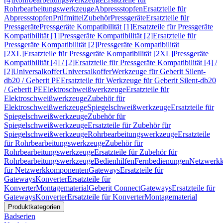
Rohrbearbeitungswerkzeuge
Abpressstopfen
Ersatzteile für
Abpressstopfen
Prüfmittel
Zubehör
Pressgeräte
Ersatzteile für
Pressgeräte
Pressgeräte Kompatibilität [1]
Ersatzteile für Pressgeräte
Kompatibilität [1]
Pressgeräte Kompatibilität [2]
Ersatzteile für
Pressgeräte Kompatibilität [2]
Pressgeräte Kompatibilität
[2XL]
Ersatzteile für Pressgeräte Kompatibilität [2XL]
Pressgeräte
Kompatibilität [4] / [2]
Ersatzteile für Pressgeräte Kompatibilität [4] /
[2]
Universalkoffer
Universalkoffer
Werkzeuge für Geberit Silent-
db20 / Geberit PE
Ersatzteile für Werkzeuge für Geberit Silent-db20
/ Geberit PE
Elektroschweißwerkzeuge
Ersatzteile für
Elektroschweißwerkzeuge
Zubehör für
Elektroschweißwerkzeuge
Spiegelschweißwerkzeuge
Ersatzteile für
Spiegelschweißwerkzeuge
Zubehör für
Spiegelschweißwerkzeuge
Ersatzteile für Zubehör für
Spiegelschweißwerkzeuge
Rohrbearbeitungswerkzeuge
Ersatzteile
für Rohrbearbeitungswerkzeuge
Zubehör für
Rohrbearbeitungswerkzeuge
Ersatzteile für Zubehör für
Rohrbearbeitungswerkzeuge
Bedienhilfen
Fernbedienungen
Netzwerk
für Netzwerkkomponenten
Gateways
Ersatzteile für
Gateways
Konverter
Ersatzteile für
Konverter
Montagematerial
Geberit Connect
Gateways
Ersatzteile für
Gateways
Konverter
Ersatzteile für Konverter
Montagematerial
Produktkategorien
Badserien