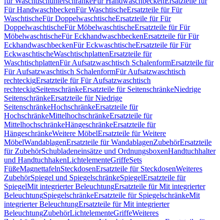
für Waschtischunterschränke
Für Handwaschbecken
Ersatzteile für
Für Handwaschbecken
Für Waschtische
Ersatzteile für Für
Waschtische
Für Doppelwaschtische
Ersatzteile für Für
Doppelwaschtische
Für Möbelwaschtische
Ersatzteile für Für
Möbelwaschtische
Für Eckhandwaschbecken
Ersatzteile für Für
Eckhandwaschbecken
Für Eckwaschtische
Ersatzteile für Für
Eckwaschtische
Waschtischplatten
Ersatzteile für
Waschtischplatten
Für Aufsatzwaschtisch Schalenform
Ersatzteile für
Für Aufsatzwaschtisch Schalenform
Für Aufsatzwaschtisch
rechteckig
Ersatzteile für Für Aufsatzwaschtisch
rechteckig
Seitenschränke
Ersatzteile für Seitenschränke
Niedrige
Seitenschränke
Ersatzteile für Niedrige
Seitenschränke
Hochschränke
Ersatzteile für
Hochschränke
Mittelhochschränke
Ersatzteile für
Mittelhochschränke
Hängeschränke
Ersatzteile für
Hängeschränke
Weitere Möbel
Ersatzteile für Weitere
Möbel
Wandablagen
Ersatzteile für Wandablagen
Zubehör
Ersatzteile
für Zubehör
Schubladeneinsätze und Ordnungsboxen
Handtuchhalter
und Handtuchhaken
Lichtelemente
Griffe
Sets
Füße
Magnettafeln
Steckdosen
Ersatzteile für Steckdosen
Weiteres
Zubehör
Spiegel und Spiegelschränke
Spiegel
Ersatzteile für
Spiegel
Mit integrierter Beleuchtung
Ersatzteile für Mit integrierter
Beleuchtung
Spiegelschränke
Ersatzteile für Spiegelschränke
Mit
integrierter Beleuchtung
Ersatzteile für Mit integrierter
Beleuchtung
Zubehör
Lichtelemente
Griffe
Weiteres