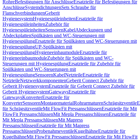
Rohre
Befestigungen für Anschlüsse
Ersatzteile für Befestigungen für
Anschlüsse
Systemdichtungen
Sets Schraube für
Flanschverbindungen
Geberit
Hygienesystem
Hygienespüleinheiten
Ersatzteile für
Hygienespüleinheiten
Zubehör für
Hygienespüleinheiten
Sensoren
Kabel
Abdeckungen und
Abdeckplatten
Spülkästen und WC-Steuerungen mit
Hygienespülung
Ersatzteile für Spülkästen und WC-Steuerungen mit
Hygienespülung
UP-Spülkästen mit
Hygienespülung
Hygieneeinbaumodule
Ersatzteile für
Hygieneeinbaumodule
Zubehör für Spülkästen und WC-
Steuerungen mit Hygienespülung
Ersatzteile für Zubehör für
Spülkästen und WC-Steuerungen mit
Hygienespülung
Sensoren
Kabel
Netzteile
Ersatzteile für
Netzteile
Netzwerkkomponenten
Geberit Connect Zubehör für
Geberit Hygienesystem
Ersatzteile für Geberit Connect Zubehör für
Geberit Hygienesystem
Gateways
Ersatzteile für
Gateways
Konverter
Ersatzteile für
Konverter
Sensoren
Montagematerial
Rohrarmaturen
Schrägsitzventile
E
für Schrägsitzventile
Mit FlowFit Pressanschlüssen
Ersatzteile für Mit
FlowFit Pressanschlüssen
Mit Mepla Pressanschlüssen
Ersatzteile für
Mit Mepla Pressanschlüssen
Mit Mapress
Pressanschlüssen
Ersatzteile für Mit Mapress
Pressanschlüssen
Probenahmeventile
Kugelhähne
Ersatzteile für
Kugelhähne
Mit FlowFit Pressanschlüssen
Ersatzteile für Mit FlowFit