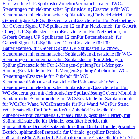
Für Twinline UP-Spülkästen
Zubehör
Verbrauchsmaterial
WC-
Steuerungen mit elektronischer Spülauslösung
Ersatzteile für WC-
Steuerungen mit elektronischer Spülauslösung
Für Netzbetrieb, für
Geberit Sigma UP-Spülkästen 12 cm
Ersatzteile für Für Netzbetrieb,
für Geberit Sigma UP-Spülkästen 12 cm
Für Netzbetrieb, für Geberit
Omega UP-Spülkästen 12 cm
Ersatzteile für Für Netzbetrieb, für
Geberit Omega UP-Spülkästen 12 cm
Für Batteriebetrieb, für
Geberit Sigma UP-Spülkästen 12 cm
Ersatzteile für Für
Batteriebetrieb, für Geberit Sigma UP-Spülkästen 12 cm
WC-
Steuerungen mit pneumatischer Spülauslösung
Ersatzteile für WC-
Steuerungen mit pneumatischer Spülauslösung
Für 2-Mengen-
Spülung
Ersatzteile für Für 2-Mengen-Spülung
Für 1-Mengen-
Spülung
Ersatzteile für Für 1-Mengen-Spülung
Zubehör für WC-
Steuerungen
Ersatzteile für Zubehör für WC-
Steuerungen
Rohbausets
Ersatzteile für Rohbausets
Für WC-
Steuerungen mit elektronischer Spülauslösung
Ersatzteile für Für
WC-Steuerungen mit elektronischer Spülauslösung
Geberit Monolith
Sanitärmodule
Sanitärmodule für WCs
Ersatzteile für Sanitärmodule
für WCs
Für Wand-WCs
Ersatzteile für Für Wand-WCs
Für Stand-
WCs
Ersatzteile für Für Stand-WCs
Zubehör
Ersatzteile für
Zubehör
Verbrauchsmaterial
Urinale
Urinale, gespülter Betrieb, mit
Spülrand
Ersatzteile für Urinale, gespülter Betrieb, mit
Spülrand
Ohne Deckel
Ersatzteile für Ohne Deckel
Urinale, gespülter
Betrieb, spülrandlos
Ersatzteile für Urinale, gespülter Betrieb,
spülrandlos
Für AP- oder UP-Urinalsteuerung
Ersatzteile für Für AP-