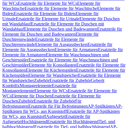
für WCs
Ersatzteile für Elemente für WCs
Elemente für
Waschtische
Ersatzteile für Elemente für Waschtische
Elemente für
Bidets
Ersatzteile für Elemente für Bidets
Elemente für
Urinale
Ersatzteile für Elemente für Urinale
Elemente für Duschen
mit Wandablauf
Ersatzteile für Elemente für Duschen mit
Wandablauf
Elemente für Duschen und Badewannen
Ersatzteile für
Elemente für Duschen und Badewannen
Elemente für
Duschtrennwände
Ersatzteile für Elemente für
Duschtrennwände
Elemente für Ausgussbecken
Ersatzteile für
Elemente für Ausgussbecken
Elemente für Armaturen
Ersatzteile für
Elemente für Armaturen
Elemente für Waschmaschinen und
Geschirrspüler
Ersatzteile für Elemente für Waschmaschinen und
Geschirrspüler
Elemente für Konsollasten
Ersatzteile für Elemente für
Konsollasten
Elemente für Küchenspülen
Ersatzteile für Elemente für
Küchenspülen
Elemente für Wandspeicher
Ersatzteile für Elemente
für Wandspeicher
Zubehör
Ersatzteile für Zubehör
Geberit
Kombifix
Montageelemente
Ersatzteile für
Montageelemente
Elemente für WCs
Ersatzteile für Elemente für
WCs
Elemente für Duschen
Ersatzteile für Elemente für
Duschen
Zubehör
Ersatzteile für Zubehör
Für
Befestigungen
Ersatzteile für Für Befestigungen
AP-Spülkästen
AP-
Spülkästen für WCs, aus Kunststoff
Ersatzteile für AP-Spülkästen
für WCs, aus Kunststoff
Aufgesetzt
Ersatzteile für
Aufgesetzt
Hochhängend
Ersatzteile für Hochhängend
Tief- und
halbhochhängend
Ersatzteile für Tief- und halbhochhängend
AP-