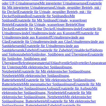
oder UP-Urinalsteuerung
Mit integrierter Urinalsteuerung
Ersatzteile
für Mit integrierter Urinalsteuerung
Urinale, gespülter Betrieb, mit /
für Deckel
Ersatzteile für Urinale, gespülter Betrieb, mit / für
Deckel
Spülrandlos
Ersatzteile für Spülrandlos
Mit
Spülrand
Ersatzteile für Mit Spülrand
Urinale, wasserloser
Betrieb
Ersatzteile für Urinale, wasserloser Betrieb
Ohne
Deckel
Ersatzteile für Ohne Deckel
Urinaltrennwände
Ersatzteile für
Urinaltrennwände
Urinaltrennwände aus Kunststoff
Ersatzteile für
Urinaltrennwände aus Kunststoff
Urinaltrennwände aus
Glas
Ersatzteile für Urinaltrennwände aus Glas
Urinaltrennwände aus
Sanitärkeramik
Ersatzteile für Urinaltrennwände aus
Sanitärkeramik
Zubehör
Ersatzteile für Zubehör
Urinaldeckel
Siphons
und Siphonzubehör
Spülrohre, Spülbögen und Übergänge
Ersatzteile
für Spülrohre, Spülbögen und
Übergänge
Befestigungsmaterial
Ablaufventile
Spülverteiler
Apparatean
für Unterputz
Mit elektronischer Spülauslösung,
Netzbetrieb
Ersatzteile für Mit elektronischer Spülauslösung,
Netzbetrieb
Mit elektronischer Spülauslösung,
Batteriebetrieb
Ersatzteile für Mit elektronischer Spülauslösung,
Batteriebetrieb
Mit pneumatischer Spülauslösung
Ersatzteile für Mit
pneumatischer Spülauslösung
Aufputz
Ersatzteile für Aufputz
Mit
elektronischer Spülauslösung, Netzbetrieb
Ersatzteile für Mit
elektronischer Spülauslösung, Netzbetrieb
Mit elektronischer
Spülauslösung, Batteriebetrieb
Ersatzteile für Mit elektronischer
Spülauslösung, Batteriebetrieb
Zubehör
Ersatzteile für