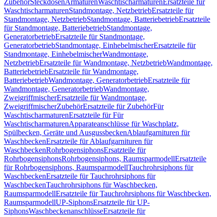
Zubehör
Steckdosen
Armaturen
Waschtischarmaturen
Ersatzteile für
Waschtischarmaturen
Standmontage, Netzbetrieb
Ersatzteile für
Standmontage, Netzbetrieb
Standmontage, Batteriebetrieb
Ersatzteile
für Standmontage, Batteriebetrieb
Standmontage,
Generatorbetrieb
Ersatzteile für Standmontage,
Generatorbetrieb
Standmontage, Einhebelmischer
Ersatzteile für
Standmontage, Einhebelmischer
Wandmontage,
Netzbetrieb
Ersatzteile für Wandmontage, Netzbetrieb
Wandmontage,
Batteriebetrieb
Ersatzteile für Wandmontage,
Batteriebetrieb
Wandmontage, Generatorbetrieb
Ersatzteile für
Wandmontage, Generatorbetrieb
Wandmontage,
Zweigriffmischer
Ersatzteile für Wandmontage,
Zweigriffmischer
Zubehör
Ersatzteile für Zubehör
Für
Waschtischarmaturen
Ersatzteile für Für
Waschtischarmaturen
Apparateanschlüsse für Waschplatz,
Spülbecken, Geräte und Ausgussbecken
Ablaufgarnituren für
Waschbecken
Ersatzteile für Ablaufgarnituren für
Waschbecken
Rohrbogensiphons
Ersatzteile für
Rohrbogensiphons
Rohrbogensiphons, Raumsparmodell
Ersatzteile
für Rohrbogensiphons, Raumsparmodell
Tauchrohrsiphons für
Waschbecken
Ersatzteile für Tauchrohrsiphons für
Waschbecken
Tauchrohrsiphons für Waschbecken,
Raumsparmodell
Ersatzteile für Tauchrohrsiphons für Waschbecken,
Raumsparmodell
UP-Siphons
Ersatzteile für UP-
Siphons
Waschbeckenanschlüsse
Ersatzteile für