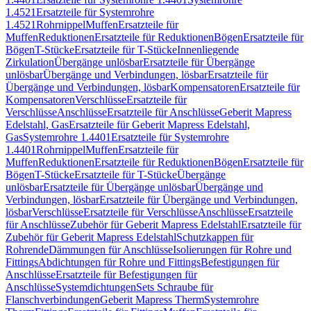
1.4521
Ersatzteile für Systemrohre
1.4521
Rohrnippel
Muffen
Ersatzteile für
Muffen
Reduktionen
Ersatzteile für Reduktionen
Bögen
Ersatzteile für
Bögen
T-Stücke
Ersatzteile für T-Stücke
Innenliegende
Zirkulation
Übergänge unlösbar
Ersatzteile für Übergänge
unlösbar
Übergänge und Verbindungen, lösbar
Ersatzteile für
Übergänge und Verbindungen, lösbar
Kompensatoren
Ersatzteile für
Kompensatoren
Verschlüsse
Ersatzteile für
Verschlüsse
Anschlüsse
Ersatzteile für Anschlüsse
Geberit Mapress
Edelstahl, Gas
Ersatzteile für Geberit Mapress Edelstahl,
Gas
Systemrohre 1.4401
Ersatzteile für Systemrohre
1.4401
Rohrnippel
Muffen
Ersatzteile für
Muffen
Reduktionen
Ersatzteile für Reduktionen
Bögen
Ersatzteile für
Bögen
T-Stücke
Ersatzteile für T-Stücke
Übergänge
unlösbar
Ersatzteile für Übergänge unlösbar
Übergänge und
Verbindungen, lösbar
Ersatzteile für Übergänge und Verbindungen,
lösbar
Verschlüsse
Ersatzteile für Verschlüsse
Anschlüsse
Ersatzteile
für Anschlüsse
Zubehör für Geberit Mapress Edelstahl
Ersatzteile für
Zubehör für Geberit Mapress Edelstahl
Schutzkappen für
Rohrende
Dämmungen für Anschlüsse
Isolierungen für Rohre und
Fittings
Abdichtungen für Rohre und Fittings
Befestigungen für
Anschlüsse
Ersatzteile für Befestigungen für
Anschlüsse
Systemdichtungen
Sets Schraube für
Flanschverbindungen
Geberit Mapress Therm
Systemrohre