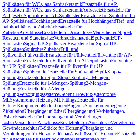
Spülkästen für WCs, aus Sanitärkeramik
Ersatzteile für AP-
Spülkästen für WCs, aus Sanitärkeramik
Aufgesetzt
Ersatzteile für
Aufgesetzt
Spülrohre für AP-Spülkästen
Ersatzteile für Spülrohre für
AP-Spülkästen
Hochhängend
Ersatzteile für Hochhängend
Tief- und
halbhochhängend
Zubehör
Ersatzteile für
Zubehör
Anschlüsse
Ersatzteile für Anschlüsse
Manschetten
Nippel,
Rosetten und Staueinsätze
Verbrauchsmaterial
Spülventile
UP-
Spülkästen
Sigma UP-Spülkästen
Ersatzteile für Sigma UP-
Spülkästen
Spülrohre
Zubehör
Füll- und
Spülventile
Füllventile
Ersatzteile für Füllventile
Füllventile für AP-
Spülkästen
Ersatzteile für Füllventile für AP-Spülkästen
Füllventile
für UP-Spülkästen
Ersatzteile für Füllventile für UP-
Spülkästen
Spülventile
Ersatzteile für Spülventile
Spül-Stopp-
Spülung
Ersatzteile für Spül-Stopp-Spülung
1-Mengen-
Spülung
Ersatzteile für 1-Mengen-Spülung
2-Mengen-
Spülung
Ersatzteile für 2-Mengen-
Spülung
Versorgungssysteme
Geberit FlowFit
Systemrohre
ML
Systemrohre Heizung ML
Fittings
Ersatzteile für
Fittings
Kupplungen
Reduktionen
Bögen
T-Stücke
Innenliegende
Zirkulation
Übergänge unlösbar
Übergänge und Verbindungen,
lösbar
Ersatzteile für Übergänge und Verbindungen,
lösbar
Verschlüsse
Anschlüsse
Ersatzteile für Anschlüsse
Verteiler mit
Gewindeanschluss
T-Stücke für Heizung
Übergänge und
Verbindungen für Heizung, lösbar
Anschlüsse für Heizung
Ersatzteile
für Anschlüsse für Heizung
Zubehör
Dämmungen für