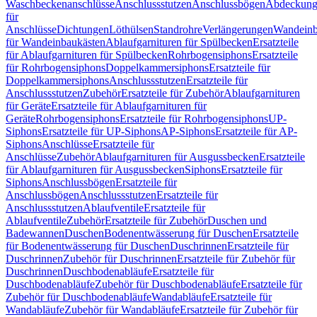
Waschbeckenanschlüsse
Anschlussstutzen
Anschlussbögen
Abdeckung
für
Anschlüsse
Dichtungen
Löthülsen
Standrohre
Verlängerungen
Wandeinb
für Wandeinbaukästen
Ablaufgarnituren für Spülbecken
Ersatzteile
für Ablaufgarnituren für Spülbecken
Rohrbogensiphons
Ersatzteile
für Rohrbogensiphons
Doppelkammersiphons
Ersatzteile für
Doppelkammersiphons
Anschlussstutzen
Ersatzteile für
Anschlussstutzen
Zubehör
Ersatzteile für Zubehör
Ablaufgarnituren
für Geräte
Ersatzteile für Ablaufgarnituren für
Geräte
Rohrbogensiphons
Ersatzteile für Rohrbogensiphons
UP-
Siphons
Ersatzteile für UP-Siphons
AP-Siphons
Ersatzteile für AP-
Siphons
Anschlüsse
Ersatzteile für
Anschlüsse
Zubehör
Ablaufgarnituren für Ausgussbecken
Ersatzteile
für Ablaufgarnituren für Ausgussbecken
Siphons
Ersatzteile für
Siphons
Anschlussbögen
Ersatzteile für
Anschlussbögen
Anschlussstutzen
Ersatzteile für
Anschlussstutzen
Ablaufventile
Ersatzteile für
Ablaufventile
Zubehör
Ersatzteile für Zubehör
Duschen und
Badewannen
Duschen
Bodenentwässerung für Duschen
Ersatzteile
für Bodenentwässerung für Duschen
Duschrinnen
Ersatzteile für
Duschrinnen
Zubehör für Duschrinnen
Ersatzteile für Zubehör für
Duschrinnen
Duschbodenabläufe
Ersatzteile für
Duschbodenabläufe
Zubehör für Duschbodenabläufe
Ersatzteile für
Zubehör für Duschbodenabläufe
Wandabläufe
Ersatzteile für
Wandabläufe
Zubehör für Wandabläufe
Ersatzteile für Zubehör für