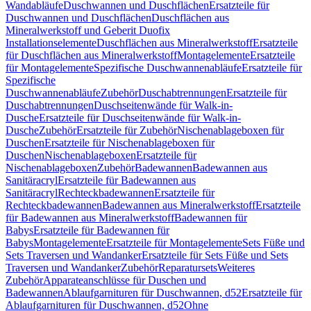
Wandabläufe
Duschwannen und Duschflächen
Ersatzteile für
Duschwannen und Duschflächen
Duschflächen aus
Mineralwerkstoff und Geberit Duofix
Installationselemente
Duschflächen aus Mineralwerkstoff
Ersatzteile
für Duschflächen aus Mineralwerkstoff
Montagelemente
Ersatzteile
für Montagelemente
Spezifische Duschwannenabläufe
Ersatzteile für
Spezifische
Duschwannenabläufe
Zubehör
Duschabtrennungen
Ersatzteile für
Duschabtrennungen
Duschseitenwände für Walk-in-
Dusche
Ersatzteile für Duschseitenwände für Walk-in-
Dusche
Zubehör
Ersatzteile für Zubehör
Nischenablageboxen für
Duschen
Ersatzteile für Nischenablageboxen für
Duschen
Nischenablageboxen
Ersatzteile für
Nischenablageboxen
Zubehör
Badewannen
Badewannen aus
Sanitäracryl
Ersatzteile für Badewannen aus
Sanitäracryl
Rechteckbadewannen
Ersatzteile für
Rechteckbadewannen
Badewannen aus Mineralwerkstoff
Ersatzteile
für Badewannen aus Mineralwerkstoff
Badewannen für
Babys
Ersatzteile für Badewannen für
Babys
Montagelemente
Ersatzteile für Montagelemente
Sets Füße und
Sets Traversen und Wandanker
Ersatzteile für Sets Füße und Sets
Traversen und Wandanker
Zubehör
Reparatursets
Weiteres
Zubehör
Apparateanschlüsse für Duschen und
Badewannen
Ablaufgarnituren für Duschwannen, d52
Ersatzteile für
Ablaufgarnituren für Duschwannen, d52
Ohne