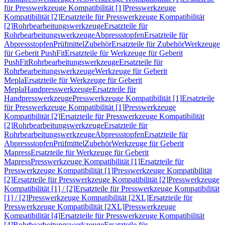
für Presswerkzeuge Kompatibilität [1]
Presswerkzeuge
Kompatibilität [2]
Ersatzteile für Presswerkzeuge Kompatibilität
[2]
Rohrbearbeitungswerkzeuge
Ersatzteile für
Rohrbearbeitungswerkzeuge
Abpressstopfen
Ersatzteile für
Abpressstopfen
Prüfmittel
Zubehör
Ersatzteile für Zubehör
Werkzeuge
für Geberit PushFit
Ersatzteile für Werkzeuge für Geberit
PushFit
Rohrbearbeitungswerkzeuge
Ersatzteile für
Rohrbearbeitungswerkzeuge
Werkzeuge für Geberit
Mepla
Ersatzteile für Werkzeuge für Geberit
Mepla
Handpresswerkzeuge
Ersatzteile für
Handpresswerkzeuge
Presswerkzeuge Kompatibilität [1]
Ersatzteile
für Presswerkzeuge Kompatibilität [1]
Presswerkzeuge
Kompatibilität [2]
Ersatzteile für Presswerkzeuge Kompatibilität
[2]
Rohrbearbeitungswerkzeuge
Ersatzteile für
Rohrbearbeitungswerkzeuge
Abpressstopfen
Ersatzteile für
Abpressstopfen
Prüfmittel
Zubehör
Werkzeuge für Geberit
Mapress
Ersatzteile für Werkzeuge für Geberit
Mapress
Presswerkzeuge Kompatibilität [1]
Ersatzteile für
Presswerkzeuge Kompatibilität [1]
Presswerkzeuge Kompatibilität
[2]
Ersatzteile für Presswerkzeuge Kompatibilität [2]
Presswerkzeuge
Kompatibilität [1] / [2]
Ersatzteile für Presswerkzeuge Kompatibilität
[1] / [2]
Presswerkzeuge Kompatibilität [2XL]
Ersatzteile für
Presswerkzeuge Kompatibilität [2XL]
Presswerkzeuge
Kompatibilität [4]
Ersatzteile für Presswerkzeuge Kompatibilität
[4]
Rohrbearbeitungswerkzeuge
Ersatzteile für