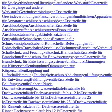
für Steckverbindungen
Übergänge auf andere Werkstoffe
Ersatzteile
für Übergänge auf andere
Werkstoffe
Gewindeverbindungen
Ersatzteile für
Gewindeverbindungen
Flanschverbindungen
Bundbüchsen
Apparatean
für Apparateanschlüsse
Anschlussbögen
Ersatzteile für
Anschlussbögen
Anschlussmuffen
Ersatzteile für
Anschlussmuffen
Anschlussstutzen
Ersatzteile für
Anschlussstutzen
Fertigabläufe
Ersatzteile für
Fertigabläufe
Schneckensiphons
Ersatzteile für
Schneckensiphons
Zubehör
Rohrschellen
Befestigungen für
Rohrschellen
Tragschalen
Verschlüsse
Dichtungen
Bauschutze
Verbrauc
Schallschutz und Feuchtigkeitsschutz
Brandschutz
Ersatzteile für
Brandschutz
Brandschutz für Entwässerungssysteme
Ersatzteile für
Brandschutz für Entwässerungssysteme
Schallschutz
Dämmungen
zur Körperschallentkopplung
Dämmungen zur
Körperschallentkopplung und
Luftschalldämmung
Feuchtigkeitsschutz
Abdichtungen
Lüftungsventile
für Entwässerung
Belüftungsventile
Ersatzteile für
Belüftungsventile
Geberit Pluvia
Dachentwässerung
Dachwassereinläufe
Ersatzteile für
Dachwassereinläufe
Dachwassereinläufe bis 12 l/s
Ersatzteile für
Dachwassereinläufe bis 12 l/s
Dachwassereinläufe bis 25
l/s
Ersatzteile für Dachwassereinläufe bis 25 l/s
Dachwassereinläufe
für Rinnen
Ersatzteile für Dachwassereinläufe für
Rinnen
Dachwassereinläufe bis 12 l/s
Ersatzteile für