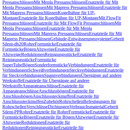
Pressanschlüssen
Mit Mepla Pressanschlüssen
Ersatzteile für Mit
Mepla Pressanschlüssen
Mit Mapress Pressanschlüssen
Ersatzteile für
Mit Mapress Pressanschlüssen
Kugelhähne für UP-
Montage
Ersatzteile für Kugelhähne für UP-Montage
Mit FlowFit
Pressanschlüssen
Ersatzteile für Mit FlowFit Pressanschlüssen
Mit
Mepla Pressanschlüssen
Ersatzteile für Mit Mepla
Pressanschlüssen
Mit Mapress Pressanschlüssen
Ersatzteile für Mit
Mapress Pressanschlüssen
Gebäude-Entwässerungssysteme
Geberit
Silent-db20
Rohre
Formstücke
Ersatzteile für
Formstücke
Bögen
Abzweige
Ersatzteile für
Abzweige
Reduktionen
Reinigungsstücke
Ersatzteile für
Reinigungsstücke
Formstücke
SuperTube
Bögen
Sonderformstücke
Verbindungen
Ersatzteile für
Verbindungen
Schweißverbindungen
Steckverbindungen
Ersatzteile
für Steckverbindungen
Spannverbindungen
Übergänge auf andere
Werkstoffe
Ersatzteile für Übergänge auf andere
Werkstoffe
Apparateanschlüsse
Ersatzteile für
Apparateanschlüsse
Anschlussbögen
Ersatzteile für
Anschlussbögen
Anschlusssteckmuffen
Ersatzteile für
Anschlusssteckmuffen
Zubehör
Rohrschellen
Befestigungen für
Rohrschellen
Verschlüsse
Dichtungen
Verbrauchsmaterial
Geberit
Silent-PP
Rohre
Ersatzteile für Rohre
Formstücke
Ersatzteile für
Formstücke
Bögen
Ersatzteile für Bögen
Abzweige
Ersatzteile für
Abzweige
Reduktionen
Ersatzteile für
Reduktionen
Reinigungsstücke
Ersatzteile für