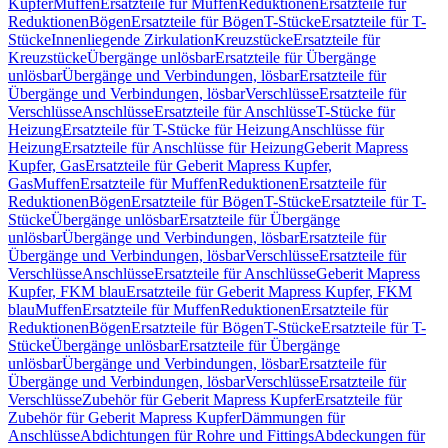
Kupfer
Muffen
Ersatzteile für Muffen
Reduktionen
Ersatzteile für
Reduktionen
Bögen
Ersatzteile für Bögen
T-Stücke
Ersatzteile für T-
Stücke
Innenliegende Zirkulation
Kreuzstücke
Ersatzteile für
Kreuzstücke
Übergänge unlösbar
Ersatzteile für Übergänge
unlösbar
Übergänge und Verbindungen, lösbar
Ersatzteile für
Übergänge und Verbindungen, lösbar
Verschlüsse
Ersatzteile für
Verschlüsse
Anschlüsse
Ersatzteile für Anschlüsse
T-Stücke für
Heizung
Ersatzteile für T-Stücke für Heizung
Anschlüsse für
Heizung
Ersatzteile für Anschlüsse für Heizung
Geberit Mapress
Kupfer, Gas
Ersatzteile für Geberit Mapress Kupfer,
Gas
Muffen
Ersatzteile für Muffen
Reduktionen
Ersatzteile für
Reduktionen
Bögen
Ersatzteile für Bögen
T-Stücke
Ersatzteile für T-
Stücke
Übergänge unlösbar
Ersatzteile für Übergänge
unlösbar
Übergänge und Verbindungen, lösbar
Ersatzteile für
Übergänge und Verbindungen, lösbar
Verschlüsse
Ersatzteile für
Verschlüsse
Anschlüsse
Ersatzteile für Anschlüsse
Geberit Mapress
Kupfer, FKM blau
Ersatzteile für Geberit Mapress Kupfer, FKM
blau
Muffen
Ersatzteile für Muffen
Reduktionen
Ersatzteile für
Reduktionen
Bögen
Ersatzteile für Bögen
T-Stücke
Ersatzteile für T-
Stücke
Übergänge unlösbar
Ersatzteile für Übergänge
unlösbar
Übergänge und Verbindungen, lösbar
Ersatzteile für
Übergänge und Verbindungen, lösbar
Verschlüsse
Ersatzteile für
Verschlüsse
Zubehör für Geberit Mapress Kupfer
Ersatzteile für
Zubehör für Geberit Mapress Kupfer
Dämmungen für
Anschlüsse
Abdichtungen für Rohre und Fittings
Abdeckungen für