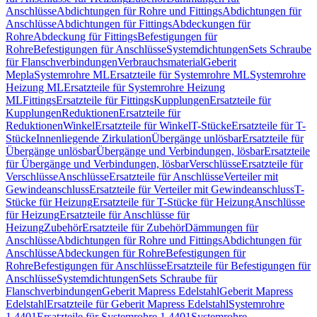
Anschlüsse
Abdichtungen für Rohre und Fittings
Abdichtungen für
Anschlüsse
Abdichtungen für Fittings
Abdeckungen für
Rohre
Abdeckung für Fittings
Befestigungen für
Rohre
Befestigungen für Anschlüsse
Systemdichtungen
Sets Schraube
für Flanschverbindungen
Verbrauchsmaterial
Geberit
Mepla
Systemrohre ML
Ersatzteile für Systemrohre ML
Systemrohre
Heizung ML
Ersatzteile für Systemrohre Heizung
ML
Fittings
Ersatzteile für Fittings
Kupplungen
Ersatzteile für
Kupplungen
Reduktionen
Ersatzteile für
Reduktionen
Winkel
Ersatzteile für Winkel
T-Stücke
Ersatzteile für T-
Stücke
Innenliegende Zirkulation
Übergänge unlösbar
Ersatzteile für
Übergänge unlösbar
Übergänge und Verbindungen, lösbar
Ersatzteile
für Übergänge und Verbindungen, lösbar
Verschlüsse
Ersatzteile für
Verschlüsse
Anschlüsse
Ersatzteile für Anschlüsse
Verteiler mit
Gewindeanschluss
Ersatzteile für Verteiler mit Gewindeanschluss
T-
Stücke für Heizung
Ersatzteile für T-Stücke für Heizung
Anschlüsse
für Heizung
Ersatzteile für Anschlüsse für
Heizung
Zubehör
Ersatzteile für Zubehör
Dämmungen für
Anschlüsse
Abdichtungen für Rohre und Fittings
Abdichtungen für
Anschlüsse
Abdeckungen für Rohre
Befestigungen für
Rohre
Befestigungen für Anschlüsse
Ersatzteile für Befestigungen für
Anschlüsse
Systemdichtungen
Sets Schraube für
Flanschverbindungen
Geberit Mapress Edelstahl
Geberit Mapress
Edelstahl
Ersatzteile für Geberit Mapress Edelstahl
Systemrohre
1.4401
Ersatzteile für Systemrohre 1.4401
Systemrohre