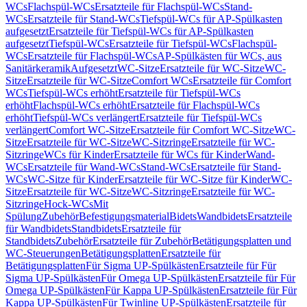
WCs
Flachspül-WCs
Ersatzteile für Flachspül-WCs
Stand-
WCs
Ersatzteile für Stand-WCs
Tiefspül-WCs für AP-Spülkasten
aufgesetzt
Ersatzteile für Tiefspül-WCs für AP-Spülkasten
aufgesetzt
Tiefspül-WCs
Ersatzteile für Tiefspül-WCs
Flachspül-
WCs
Ersatzteile für Flachspül-WCs
AP-Spülkästen für WCs, aus
Sanitärkeramik
Aufgesetzt
WC-Sitze
Ersatzteile für WC-Sitze
WC-
Sitze
Ersatzteile für WC-Sitze
Comfort WCs
Ersatzteile für Comfort
WCs
Tiefspül-WCs erhöht
Ersatzteile für Tiefspül-WCs
erhöht
Flachspül-WCs erhöht
Ersatzteile für Flachspül-WCs
erhöht
Tiefspül-WCs verlängert
Ersatzteile für Tiefspül-WCs
verlängert
Comfort WC-Sitze
Ersatzteile für Comfort WC-Sitze
WC-
Sitze
Ersatzteile für WC-Sitze
WC-Sitzringe
Ersatzteile für WC-
Sitzringe
WCs für Kinder
Ersatzteile für WCs für Kinder
Wand-
WCs
Ersatzteile für Wand-WCs
Stand-WCs
Ersatzteile für Stand-
WCs
WC-Sitze für Kinder
Ersatzteile für WC-Sitze für Kinder
WC-
Sitze
Ersatzteile für WC-Sitze
WC-Sitzringe
Ersatzteile für WC-
Sitzringe
Hock-WCs
Mit
Spülung
Zubehör
Befestigungsmaterial
Bidets
Wandbidets
Ersatzteile
für Wandbidets
Standbidets
Ersatzteile für
Standbidets
Zubehör
Ersatzteile für Zubehör
Betätigungsplatten und
WC-Steuerungen
Betätigungsplatten
Ersatzteile für
Betätigungsplatten
Für Sigma UP-Spülkästen
Ersatzteile für Für
Sigma UP-Spülkästen
Für Omega UP-Spülkästen
Ersatzteile für Für
Omega UP-Spülkästen
Für Kappa UP-Spülkästen
Ersatzteile für Für
Kappa UP-Spülkästen
Für Twinline UP-Spülkästen
Ersatzteile für