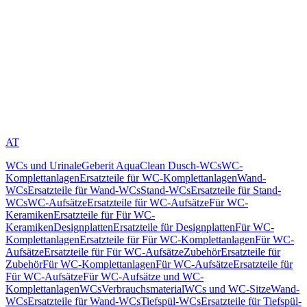
AT
WCs und Urinale
Geberit AquaClean Dusch-WCs
WC-
Komplettanlagen
Ersatzteile für WC-Komplettanlagen
Wand-
WCs
Ersatzteile für Wand-WCs
Stand-WCs
Ersatzteile für Stand-
WCs
WC-Aufsätze
Ersatzteile für WC-Aufsätze
Für WC-
Keramiken
Ersatzteile für Für WC-
Keramiken
Designplatten
Ersatzteile für Designplatten
Für WC-
Komplettanlagen
Ersatzteile für Für WC-Komplettanlagen
Für WC-
Aufsätze
Ersatzteile für Für WC-Aufsätze
Zubehör
Ersatzteile für
Zubehör
Für WC-Komplettanlagen
Für WC-Aufsätze
Ersatzteile für
Für WC-Aufsätze
Für WC-Aufsätze und WC-
Komplettanlagen
WCs
Verbrauchsmaterial
WCs und WC-Sitze
Wand-
WCs
Ersatzteile für Wand-WCs
Tiefspül-WCs
Ersatzteile für Tiefspül-