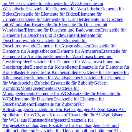
für WCs
Ersatzteile für Elemente für WCs
Elemente für
Waschtische
Ersatzteile für Elemente für Waschtische
Elemente für
Bidets
Ersatzteile für Elemente für Bidets
Elemente für
Urinale
Ersatzteile für Elemente für Urinale
Elemente für Duschen
mit Wandablauf
Ersatzteile für Elemente für Duschen mit
Wandablauf
Elemente für Duschen und Badewannen
Ersatzteile für
Elemente für Duschen und Badewannen
Elemente für
Duschtrennwände
Ersatzteile für Elemente für
Duschtrennwände
Elemente für Ausgussbecken
Ersatzteile für
Elemente für Ausgussbecken
Elemente für Armaturen
Ersatzteile für
Elemente für Armaturen
Elemente für Waschmaschinen und
Geschirrspüler
Ersatzteile für Elemente für Waschmaschinen und
Geschirrspüler
Elemente für Konsollasten
Ersatzteile für Elemente für
Konsollasten
Elemente für Küchenspülen
Ersatzteile für Elemente für
Küchenspülen
Elemente für Wandspeicher
Ersatzteile für Elemente
für Wandspeicher
Zubehör
Ersatzteile für Zubehör
Geberit
Kombifix
Montageelemente
Ersatzteile für
Montageelemente
Elemente für WCs
Ersatzteile für Elemente für
WCs
Elemente für Duschen
Ersatzteile für Elemente für
Duschen
Zubehör
Ersatzteile für Zubehör
Für
Befestigungen
Ersatzteile für Für Befestigungen
AP-Spülkästen
AP-
Spülkästen für WCs, aus Kunststoff
Ersatzteile für AP-Spülkästen
für WCs, aus Kunststoff
Aufgesetzt
Ersatzteile für
Aufgesetzt
Hochhängend
Ersatzteile für Hochhängend
Tief- und
halbhochhängend
Ersatzteile für Tief- und halbhochhängend
AP-