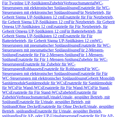
Für Twinline UP-Spülkästen
Zubehör
Verbrauchsmaterial
WC-
Steuerungen mit elektronischer Spülauslösung
Ersatzteile für WC-
Steuerungen mit elektronischer Spülauslösung
Für Netzbetrieb, für
Geberit Sigma UP-Spülkästen 12 cm
Ersatzteile für Für Netzbetrieb,
für Geberit Sigma UP-Spülkästen 12 cm
Für Netzbetrieb, für Geberit
Omega UP-Spülkästen 12 cm
Ersatzteile für Für Netzbetrieb, für
Geberit Omega UP-Spülkästen 12 cm
Für Batteriebetrieb, für
Geberit Sigma UP-Spülkästen 12 cm
Ersatzteile für Für
Batteriebetrieb, für Geberit Sigma UP-Spülkästen 12 cm
WC-
Steuerungen mit pneumatischer Spülauslösung
Ersatzteile für WC-
Steuerungen mit pneumatischer Spülauslösung
Für 2-Mengen-
Spülung
Ersatzteile für Für 2-Mengen-Spülung
Für 1-Mengen-
Spülung
Ersatzteile für Für 1-Mengen-Spülung
Zubehör für WC-
Steuerungen
Ersatzteile für Zubehör für WC-
Steuerungen
Rohbausets
Ersatzteile für Rohbausets
Für WC-
Steuerungen mit elektronischer Spülauslösung
Ersatzteile für Für
WC-Steuerungen mit elektronischer Spülauslösung
Geberit Monolith
Sanitärmodule
Sanitärmodule für WCs
Ersatzteile für Sanitärmodule
für WCs
Für Wand-WCs
Ersatzteile für Für Wand-WCs
Für Stand-
WCs
Ersatzteile für Für Stand-WCs
Zubehör
Ersatzteile für
Zubehör
Verbrauchsmaterial
Urinale
Urinale, gespülter Betrieb, mit
Spülrand
Ersatzteile für Urinale, gespülter Betrieb, mit
Spülrand
Ohne Deckel
Ersatzteile für Ohne Deckel
Urinale, gespülter
Betrieb, spülrandlos
Ersatzteile für Urinale, gespülter Betrieb,
spülrandlos
Für AP- oder UP-Urinalsteuerung
Ersatzteile für Für AP-