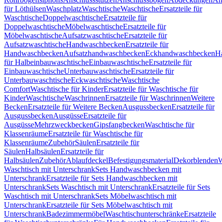
für Löthülsen
Waschplatz
Waschtische
Waschtische
Ersatzteile für
Waschtische
Doppelwaschtische
Ersatzteile für
Doppelwaschtische
Möbelwaschtische
Ersatzteile für
Möbelwaschtische
Aufsatzwaschtische
Ersatzteile für
Aufsatzwaschtische
Handwaschbecken
Ersatzteile für
Handwaschbecken
Aufsatzhandwaschbecken
Eckhandwaschbecken
H
für Halbeinbauwaschtische
Einbauwaschtische
Ersatzteile für
Einbauwaschtische
Unterbauwaschtische
Ersatzteile für
Unterbauwaschtische
Eckwaschtische
Waschtische
Comfort
Waschtische für Kinder
Ersatzteile für Waschtische für
Kinder
Waschtische
Waschrinnen
Ersatzteile für Waschrinnen
Weitere
Becken
Ersatzteile für Weitere Becken
Ausgussbecken
Ersatzteile für
Ausgussbecken
Ausgüsse
Ersatzteile für
Ausgüsse
Mehrzweckbecken
Gipsfangbecken
Waschtische für
Klassenräume
Ersatzteile für Waschtische für
Klassenräume
Zubehör
Säulen
Ersatzteile für
Säulen
Halbsäulen
Ersatzteile für
Halbsäulen
Zubehör
Ablaufdeckel
Befestigungsmaterial
Dekorblenden
W
Waschtisch mit Unterschrank
Sets Handwaschbecken mit
Unterschrank
Ersatzteile für Sets Handwaschbecken mit
Unterschrank
Sets Waschtisch mit Unterschrank
Ersatzteile für Sets
Waschtisch mit Unterschrank
Sets Möbelwaschtisch mit
Unterschrank
Ersatzteile für Sets Möbelwaschtisch mit
Unterschrank
Badezimmermöbel
Waschtischunterschränke
Ersatzteile