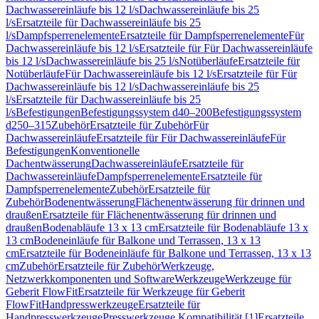
Dachwassereinläufe bis 12 l/s
Dachwassereinläufe bis 25
l/s
Ersatzteile für Dachwassereinläufe bis 25
l/s
Dampfsperrenelemente
Ersatzteile für Dampfsperrenelemente
Für
Dachwassereinläufe bis 12 l/s
Ersatzteile für Für Dachwassereinläufe
bis 12 l/s
Dachwassereinläufe bis 25 l/s
Notüberläufe
Ersatzteile für
Notüberläufe
Für Dachwassereinläufe bis 12 l/s
Ersatzteile für Für
Dachwassereinläufe bis 12 l/s
Dachwassereinläufe bis 25
l/s
Ersatzteile für Dachwassereinläufe bis 25
l/s
Befestigungen
Befestigungssystem d40–200
Befestigungssystem
d250–315
Zubehör
Ersatzteile für Zubehör
Für
Dachwassereinläufe
Ersatzteile für Für Dachwassereinläufe
Für
Befestigungen
Konventionelle
Dachentwässerung
Dachwassereinläufe
Ersatzteile für
Dachwassereinläufe
Dampfsperrenelemente
Ersatzteile für
Dampfsperrenelemente
Zubehör
Ersatzteile für
Zubehör
Bodenentwässerung
Flächenentwässerung für drinnen und
draußen
Ersatzteile für Flächenentwässerung für drinnen und
draußen
Bodenabläufe 13 x 13 cm
Ersatzteile für Bodenabläufe 13 x
13 cm
Bodeneinläufe für Balkone und Terrassen, 13 x 13
cm
Ersatzteile für Bodeneinläufe für Balkone und Terrassen, 13 x 13
cm
Zubehör
Ersatzteile für Zubehör
Werkzeuge,
Netzwerkkomponenten und Software
Werkzeuge
Werkzeuge für
Geberit FlowFit
Ersatzteile für Werkzeuge für Geberit
FlowFit
Handpresswerkzeuge
Ersatzteile für
Handpresswerkzeuge
Presswerkzeuge Kompatibilität [1]
Ersatzteile