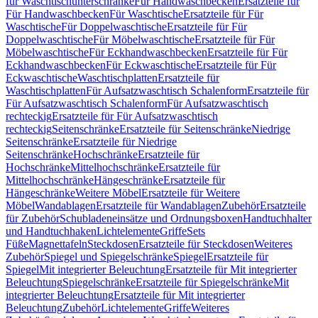
für Waschtischunterschränke
Für Handwaschbecken
Ersatzteile für
Für Handwaschbecken
Für Waschtische
Ersatzteile für Für
Waschtische
Für Doppelwaschtische
Ersatzteile für Für
Doppelwaschtische
Für Möbelwaschtische
Ersatzteile für Für
Möbelwaschtische
Für Eckhandwaschbecken
Ersatzteile für Für
Eckhandwaschbecken
Für Eckwaschtische
Ersatzteile für Für
Eckwaschtische
Waschtischplatten
Ersatzteile für
Waschtischplatten
Für Aufsatzwaschtisch Schalenform
Ersatzteile für
Für Aufsatzwaschtisch Schalenform
Für Aufsatzwaschtisch
rechteckig
Ersatzteile für Für Aufsatzwaschtisch
rechteckig
Seitenschränke
Ersatzteile für Seitenschränke
Niedrige
Seitenschränke
Ersatzteile für Niedrige
Seitenschränke
Hochschränke
Ersatzteile für
Hochschränke
Mittelhochschränke
Ersatzteile für
Mittelhochschränke
Hängeschränke
Ersatzteile für
Hängeschränke
Weitere Möbel
Ersatzteile für Weitere
Möbel
Wandablagen
Ersatzteile für Wandablagen
Zubehör
Ersatzteile
für Zubehör
Schubladeneinsätze und Ordnungsboxen
Handtuchhalter
und Handtuchhaken
Lichtelemente
Griffe
Sets
Füße
Magnettafeln
Steckdosen
Ersatzteile für Steckdosen
Weiteres
Zubehör
Spiegel und Spiegelschränke
Spiegel
Ersatzteile für
Spiegel
Mit integrierter Beleuchtung
Ersatzteile für Mit integrierter
Beleuchtung
Spiegelschränke
Ersatzteile für Spiegelschränke
Mit
integrierter Beleuchtung
Ersatzteile für Mit integrierter
Beleuchtung
Zubehör
Lichtelemente
Griffe
Weiteres