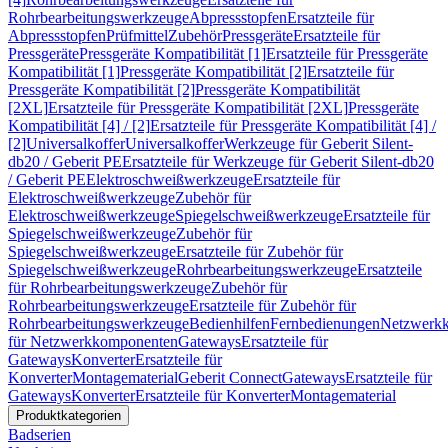
Rohrbearbeitungswerkzeuge
Abpressstopfen
Ersatzteile für
Abpressstopfen
Prüfmittel
Zubehör
Pressgeräte
Ersatzteile für
Pressgeräte
Pressgeräte Kompatibilität [1]
Ersatzteile für Pressgeräte
Kompatibilität [1]
Pressgeräte Kompatibilität [2]
Ersatzteile für
Pressgeräte Kompatibilität [2]
Pressgeräte Kompatibilität
[2XL]
Ersatzteile für Pressgeräte Kompatibilität [2XL]
Pressgeräte
Kompatibilität [4] / [2]
Ersatzteile für Pressgeräte Kompatibilität [4] /
[2]
Universalkoffer
Universalkoffer
Werkzeuge für Geberit Silent-
db20 / Geberit PE
Ersatzteile für Werkzeuge für Geberit Silent-db20
/ Geberit PE
Elektroschweißwerkzeuge
Ersatzteile für
Elektroschweißwerkzeuge
Zubehör für
Elektroschweißwerkzeuge
Spiegelschweißwerkzeuge
Ersatzteile für
Spiegelschweißwerkzeuge
Zubehör für
Spiegelschweißwerkzeuge
Ersatzteile für Zubehör für
Spiegelschweißwerkzeuge
Rohrbearbeitungswerkzeuge
Ersatzteile
für Rohrbearbeitungswerkzeuge
Zubehör für
Rohrbearbeitungswerkzeuge
Ersatzteile für Zubehör für
Rohrbearbeitungswerkzeuge
Bedienhilfen
Fernbedienungen
Netzwerk
für Netzwerkkomponenten
Gateways
Ersatzteile für
Gateways
Konverter
Ersatzteile für
Konverter
Montagematerial
Geberit Connect
Gateways
Ersatzteile für
Gateways
Konverter
Ersatzteile für Konverter
Montagematerial
Produktkategorien
Badserien