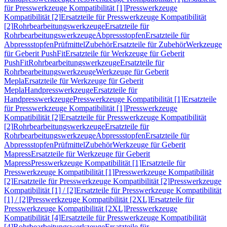
für Presswerkzeuge Kompatibilität [1]
Presswerkzeuge
Kompatibilität [2]
Ersatzteile für Presswerkzeuge Kompatibilität
[2]
Rohrbearbeitungswerkzeuge
Ersatzteile für
Rohrbearbeitungswerkzeuge
Abpressstopfen
Ersatzteile für
Abpressstopfen
Prüfmittel
Zubehör
Ersatzteile für Zubehör
Werkzeuge
für Geberit PushFit
Ersatzteile für Werkzeuge für Geberit
PushFit
Rohrbearbeitungswerkzeuge
Ersatzteile für
Rohrbearbeitungswerkzeuge
Werkzeuge für Geberit
Mepla
Ersatzteile für Werkzeuge für Geberit
Mepla
Handpresswerkzeuge
Ersatzteile für
Handpresswerkzeuge
Presswerkzeuge Kompatibilität [1]
Ersatzteile
für Presswerkzeuge Kompatibilität [1]
Presswerkzeuge
Kompatibilität [2]
Ersatzteile für Presswerkzeuge Kompatibilität
[2]
Rohrbearbeitungswerkzeuge
Ersatzteile für
Rohrbearbeitungswerkzeuge
Abpressstopfen
Ersatzteile für
Abpressstopfen
Prüfmittel
Zubehör
Werkzeuge für Geberit
Mapress
Ersatzteile für Werkzeuge für Geberit
Mapress
Presswerkzeuge Kompatibilität [1]
Ersatzteile für
Presswerkzeuge Kompatibilität [1]
Presswerkzeuge Kompatibilität
[2]
Ersatzteile für Presswerkzeuge Kompatibilität [2]
Presswerkzeuge
Kompatibilität [1] / [2]
Ersatzteile für Presswerkzeuge Kompatibilität
[1] / [2]
Presswerkzeuge Kompatibilität [2XL]
Ersatzteile für
Presswerkzeuge Kompatibilität [2XL]
Presswerkzeuge
Kompatibilität [4]
Ersatzteile für Presswerkzeuge Kompatibilität
[4]
Rohrbearbeitungswerkzeuge
Ersatzteile für