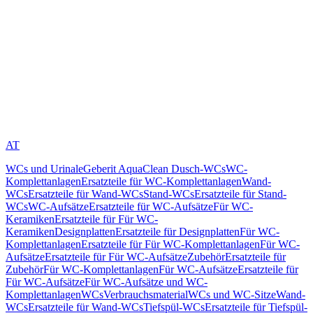
AT
WCs und Urinale
Geberit AquaClean Dusch-WCs
WC-
Komplettanlagen
Ersatzteile für WC-Komplettanlagen
Wand-
WCs
Ersatzteile für Wand-WCs
Stand-WCs
Ersatzteile für Stand-
WCs
WC-Aufsätze
Ersatzteile für WC-Aufsätze
Für WC-
Keramiken
Ersatzteile für Für WC-
Keramiken
Designplatten
Ersatzteile für Designplatten
Für WC-
Komplettanlagen
Ersatzteile für Für WC-Komplettanlagen
Für WC-
Aufsätze
Ersatzteile für Für WC-Aufsätze
Zubehör
Ersatzteile für
Zubehör
Für WC-Komplettanlagen
Für WC-Aufsätze
Ersatzteile für
Für WC-Aufsätze
Für WC-Aufsätze und WC-
Komplettanlagen
WCs
Verbrauchsmaterial
WCs und WC-Sitze
Wand-
WCs
Ersatzteile für Wand-WCs
Tiefspül-WCs
Ersatzteile für Tiefspül-