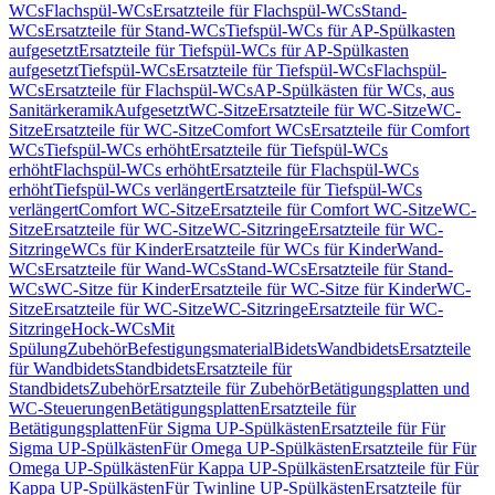
WCs
Flachspül-WCs
Ersatzteile für Flachspül-WCs
Stand-
WCs
Ersatzteile für Stand-WCs
Tiefspül-WCs für AP-Spülkasten
aufgesetzt
Ersatzteile für Tiefspül-WCs für AP-Spülkasten
aufgesetzt
Tiefspül-WCs
Ersatzteile für Tiefspül-WCs
Flachspül-
WCs
Ersatzteile für Flachspül-WCs
AP-Spülkästen für WCs, aus
Sanitärkeramik
Aufgesetzt
WC-Sitze
Ersatzteile für WC-Sitze
WC-
Sitze
Ersatzteile für WC-Sitze
Comfort WCs
Ersatzteile für Comfort
WCs
Tiefspül-WCs erhöht
Ersatzteile für Tiefspül-WCs
erhöht
Flachspül-WCs erhöht
Ersatzteile für Flachspül-WCs
erhöht
Tiefspül-WCs verlängert
Ersatzteile für Tiefspül-WCs
verlängert
Comfort WC-Sitze
Ersatzteile für Comfort WC-Sitze
WC-
Sitze
Ersatzteile für WC-Sitze
WC-Sitzringe
Ersatzteile für WC-
Sitzringe
WCs für Kinder
Ersatzteile für WCs für Kinder
Wand-
WCs
Ersatzteile für Wand-WCs
Stand-WCs
Ersatzteile für Stand-
WCs
WC-Sitze für Kinder
Ersatzteile für WC-Sitze für Kinder
WC-
Sitze
Ersatzteile für WC-Sitze
WC-Sitzringe
Ersatzteile für WC-
Sitzringe
Hock-WCs
Mit
Spülung
Zubehör
Befestigungsmaterial
Bidets
Wandbidets
Ersatzteile
für Wandbidets
Standbidets
Ersatzteile für
Standbidets
Zubehör
Ersatzteile für Zubehör
Betätigungsplatten und
WC-Steuerungen
Betätigungsplatten
Ersatzteile für
Betätigungsplatten
Für Sigma UP-Spülkästen
Ersatzteile für Für
Sigma UP-Spülkästen
Für Omega UP-Spülkästen
Ersatzteile für Für
Omega UP-Spülkästen
Für Kappa UP-Spülkästen
Ersatzteile für Für
Kappa UP-Spülkästen
Für Twinline UP-Spülkästen
Ersatzteile für