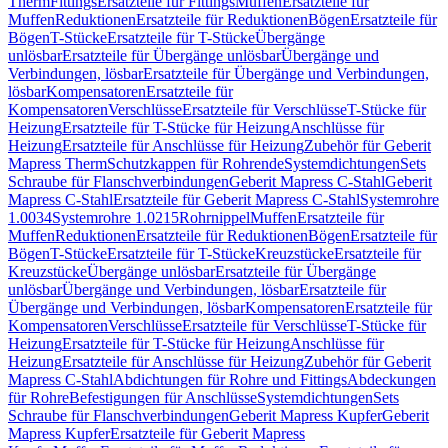
Therm
Fittings
Ersatzteile für Fittings
Muffen
Ersatzteile für
Muffen
Reduktionen
Ersatzteile für Reduktionen
Bögen
Ersatzteile für
Bögen
T-Stücke
Ersatzteile für T-Stücke
Übergänge
unlösbar
Ersatzteile für Übergänge unlösbar
Übergänge und
Verbindungen, lösbar
Ersatzteile für Übergänge und Verbindungen,
lösbar
Kompensatoren
Ersatzteile für
Kompensatoren
Verschlüsse
Ersatzteile für Verschlüsse
T-Stücke für
Heizung
Ersatzteile für T-Stücke für Heizung
Anschlüsse für
Heizung
Ersatzteile für Anschlüsse für Heizung
Zubehör für Geberit
Mapress Therm
Schutzkappen für Rohrende
Systemdichtungen
Sets
Schraube für Flanschverbindungen
Geberit Mapress C-Stahl
Geberit
Mapress C-Stahl
Ersatzteile für Geberit Mapress C-Stahl
Systemrohre
1.0034
Systemrohre 1.0215
Rohrnippel
Muffen
Ersatzteile für
Muffen
Reduktionen
Ersatzteile für Reduktionen
Bögen
Ersatzteile für
Bögen
T-Stücke
Ersatzteile für T-Stücke
Kreuzstücke
Ersatzteile für
Kreuzstücke
Übergänge unlösbar
Ersatzteile für Übergänge
unlösbar
Übergänge und Verbindungen, lösbar
Ersatzteile für
Übergänge und Verbindungen, lösbar
Kompensatoren
Ersatzteile für
Kompensatoren
Verschlüsse
Ersatzteile für Verschlüsse
T-Stücke für
Heizung
Ersatzteile für T-Stücke für Heizung
Anschlüsse für
Heizung
Ersatzteile für Anschlüsse für Heizung
Zubehör für Geberit
Mapress C-Stahl
Abdichtungen für Rohre und Fittings
Abdeckungen
für Rohre
Befestigungen für Anschlüsse
Systemdichtungen
Sets
Schraube für Flanschverbindungen
Geberit Mapress Kupfer
Geberit
Mapress Kupfer
Ersatzteile für Geberit Mapress