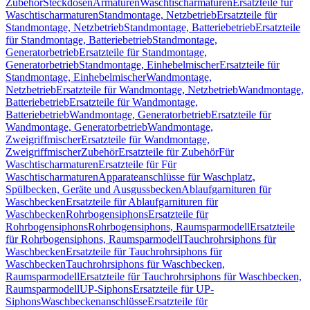
Zubehör
Steckdosen
Armaturen
Waschtischarmaturen
Ersatzteile für
Waschtischarmaturen
Standmontage, Netzbetrieb
Ersatzteile für
Standmontage, Netzbetrieb
Standmontage, Batteriebetrieb
Ersatzteile
für Standmontage, Batteriebetrieb
Standmontage,
Generatorbetrieb
Ersatzteile für Standmontage,
Generatorbetrieb
Standmontage, Einhebelmischer
Ersatzteile für
Standmontage, Einhebelmischer
Wandmontage,
Netzbetrieb
Ersatzteile für Wandmontage, Netzbetrieb
Wandmontage,
Batteriebetrieb
Ersatzteile für Wandmontage,
Batteriebetrieb
Wandmontage, Generatorbetrieb
Ersatzteile für
Wandmontage, Generatorbetrieb
Wandmontage,
Zweigriffmischer
Ersatzteile für Wandmontage,
Zweigriffmischer
Zubehör
Ersatzteile für Zubehör
Für
Waschtischarmaturen
Ersatzteile für Für
Waschtischarmaturen
Apparateanschlüsse für Waschplatz,
Spülbecken, Geräte und Ausgussbecken
Ablaufgarnituren für
Waschbecken
Ersatzteile für Ablaufgarnituren für
Waschbecken
Rohrbogensiphons
Ersatzteile für
Rohrbogensiphons
Rohrbogensiphons, Raumsparmodell
Ersatzteile
für Rohrbogensiphons, Raumsparmodell
Tauchrohrsiphons für
Waschbecken
Ersatzteile für Tauchrohrsiphons für
Waschbecken
Tauchrohrsiphons für Waschbecken,
Raumsparmodell
Ersatzteile für Tauchrohrsiphons für Waschbecken,
Raumsparmodell
UP-Siphons
Ersatzteile für UP-
Siphons
Waschbeckenanschlüsse
Ersatzteile für