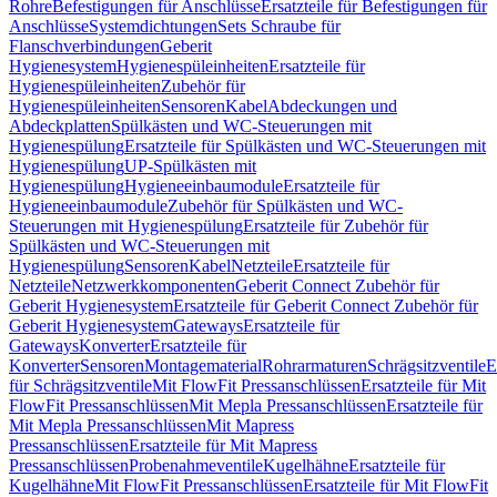
Rohre
Befestigungen für Anschlüsse
Ersatzteile für Befestigungen für
Anschlüsse
Systemdichtungen
Sets Schraube für
Flanschverbindungen
Geberit
Hygienesystem
Hygienespüleinheiten
Ersatzteile für
Hygienespüleinheiten
Zubehör für
Hygienespüleinheiten
Sensoren
Kabel
Abdeckungen und
Abdeckplatten
Spülkästen und WC-Steuerungen mit
Hygienespülung
Ersatzteile für Spülkästen und WC-Steuerungen mit
Hygienespülung
UP-Spülkästen mit
Hygienespülung
Hygieneeinbaumodule
Ersatzteile für
Hygieneeinbaumodule
Zubehör für Spülkästen und WC-
Steuerungen mit Hygienespülung
Ersatzteile für Zubehör für
Spülkästen und WC-Steuerungen mit
Hygienespülung
Sensoren
Kabel
Netzteile
Ersatzteile für
Netzteile
Netzwerkkomponenten
Geberit Connect Zubehör für
Geberit Hygienesystem
Ersatzteile für Geberit Connect Zubehör für
Geberit Hygienesystem
Gateways
Ersatzteile für
Gateways
Konverter
Ersatzteile für
Konverter
Sensoren
Montagematerial
Rohrarmaturen
Schrägsitzventile
E
für Schrägsitzventile
Mit FlowFit Pressanschlüssen
Ersatzteile für Mit
FlowFit Pressanschlüssen
Mit Mepla Pressanschlüssen
Ersatzteile für
Mit Mepla Pressanschlüssen
Mit Mapress
Pressanschlüssen
Ersatzteile für Mit Mapress
Pressanschlüssen
Probenahmeventile
Kugelhähne
Ersatzteile für
Kugelhähne
Mit FlowFit Pressanschlüssen
Ersatzteile für Mit FlowFit