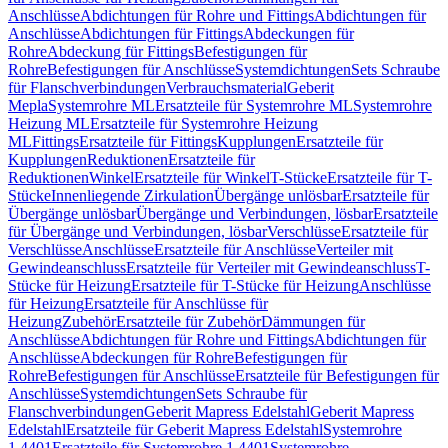
Anschlüsse
Abdichtungen für Rohre und Fittings
Abdichtungen für
Anschlüsse
Abdichtungen für Fittings
Abdeckungen für
Rohre
Abdeckung für Fittings
Befestigungen für
Rohre
Befestigungen für Anschlüsse
Systemdichtungen
Sets Schraube
für Flanschverbindungen
Verbrauchsmaterial
Geberit
Mepla
Systemrohre ML
Ersatzteile für Systemrohre ML
Systemrohre
Heizung ML
Ersatzteile für Systemrohre Heizung
ML
Fittings
Ersatzteile für Fittings
Kupplungen
Ersatzteile für
Kupplungen
Reduktionen
Ersatzteile für
Reduktionen
Winkel
Ersatzteile für Winkel
T-Stücke
Ersatzteile für T-
Stücke
Innenliegende Zirkulation
Übergänge unlösbar
Ersatzteile für
Übergänge unlösbar
Übergänge und Verbindungen, lösbar
Ersatzteile
für Übergänge und Verbindungen, lösbar
Verschlüsse
Ersatzteile für
Verschlüsse
Anschlüsse
Ersatzteile für Anschlüsse
Verteiler mit
Gewindeanschluss
Ersatzteile für Verteiler mit Gewindeanschluss
T-
Stücke für Heizung
Ersatzteile für T-Stücke für Heizung
Anschlüsse
für Heizung
Ersatzteile für Anschlüsse für
Heizung
Zubehör
Ersatzteile für Zubehör
Dämmungen für
Anschlüsse
Abdichtungen für Rohre und Fittings
Abdichtungen für
Anschlüsse
Abdeckungen für Rohre
Befestigungen für
Rohre
Befestigungen für Anschlüsse
Ersatzteile für Befestigungen für
Anschlüsse
Systemdichtungen
Sets Schraube für
Flanschverbindungen
Geberit Mapress Edelstahl
Geberit Mapress
Edelstahl
Ersatzteile für Geberit Mapress Edelstahl
Systemrohre
1.4401
Ersatzteile für Systemrohre 1.4401
Systemrohre