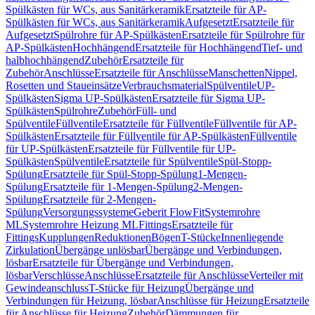
Spülkästen für WCs, aus Sanitärkeramik
Ersatzteile für AP-
Spülkästen für WCs, aus Sanitärkeramik
Aufgesetzt
Ersatzteile für
Aufgesetzt
Spülrohre für AP-Spülkästen
Ersatzteile für Spülrohre für
AP-Spülkästen
Hochhängend
Ersatzteile für Hochhängend
Tief- und
halbhochhängend
Zubehör
Ersatzteile für
Zubehör
Anschlüsse
Ersatzteile für Anschlüsse
Manschetten
Nippel,
Rosetten und Staueinsätze
Verbrauchsmaterial
Spülventile
UP-
Spülkästen
Sigma UP-Spülkästen
Ersatzteile für Sigma UP-
Spülkästen
Spülrohre
Zubehör
Füll- und
Spülventile
Füllventile
Ersatzteile für Füllventile
Füllventile für AP-
Spülkästen
Ersatzteile für Füllventile für AP-Spülkästen
Füllventile
für UP-Spülkästen
Ersatzteile für Füllventile für UP-
Spülkästen
Spülventile
Ersatzteile für Spülventile
Spül-Stopp-
Spülung
Ersatzteile für Spül-Stopp-Spülung
1-Mengen-
Spülung
Ersatzteile für 1-Mengen-Spülung
2-Mengen-
Spülung
Ersatzteile für 2-Mengen-
Spülung
Versorgungssysteme
Geberit FlowFit
Systemrohre
ML
Systemrohre Heizung ML
Fittings
Ersatzteile für
Fittings
Kupplungen
Reduktionen
Bögen
T-Stücke
Innenliegende
Zirkulation
Übergänge unlösbar
Übergänge und Verbindungen,
lösbar
Ersatzteile für Übergänge und Verbindungen,
lösbar
Verschlüsse
Anschlüsse
Ersatzteile für Anschlüsse
Verteiler mit
Gewindeanschluss
T-Stücke für Heizung
Übergänge und
Verbindungen für Heizung, lösbar
Anschlüsse für Heizung
Ersatzteile
für Anschlüsse für Heizung
Zubehör
Dämmungen für