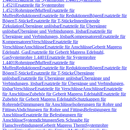
1.4521
Ersatzteile für Systemrohre
1.4521
Rohrnippel
Muffen
Ersatzteile für
Muffen
Reduktionen
Ersatzteile für Reduktionen
Bögen
Ersatzteile für
Bögen
T-Stücke
Ersatzteile für T-Stücke
Innenliegende
Zirkulation
Übergänge unlösbar
Ersatzteile für Übergänge
unlösbar
Übergänge und Verbindungen, lösbar
Ersatzteile für
Übergänge und Verbindungen, lösbar
Kompensatoren
Ersatzteile für
Kompensatoren
Verschlüsse
Ersatzteile für
Verschlüsse
Anschlüsse
Ersatzteile für Anschlüsse
Geberit Mapress
Edelstahl, Gas
Ersatzteile für Geberit Mapress Edelstahl,
Gas
Systemrohre 1.4401
Ersatzteile für Systemrohre
1.4401
Rohrnippel
Muffen
Ersatzteile für
Muffen
Reduktionen
Ersatzteile für Reduktionen
Bögen
Ersatzteile für
Bögen
T-Stücke
Ersatzteile für T-Stücke
Übergänge
unlösbar
Ersatzteile für Übergänge unlösbar
Übergänge und
Verbindungen, lösbar
Ersatzteile für Übergänge und Verbindungen,
lösbar
Verschlüsse
Ersatzteile für Verschlüsse
Anschlüsse
Ersatzteile
für Anschlüsse
Zubehör für Geberit Mapress Edelstahl
Ersatzteile für
Zubehör für Geberit Mapress Edelstahl
Schutzkappen für
Rohrende
Dämmungen für Anschlüsse
Isolierungen für Rohre und
Fittings
Abdichtungen für Rohre und Fittings
Befestigungen für
Anschlüsse
Ersatzteile für Befestigungen für
Anschlüsse
Systemdichtungen
Sets Schraube für
Flanschverbindungen
Geberit Mapress Therm
Systemrohre