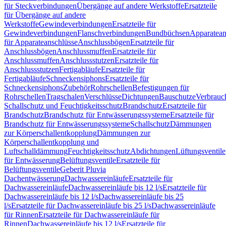
für Steckverbindungen
Übergänge auf andere Werkstoffe
Ersatzteile
für Übergänge auf andere
Werkstoffe
Gewindeverbindungen
Ersatzteile für
Gewindeverbindungen
Flanschverbindungen
Bundbüchsen
Apparatean
für Apparateanschlüsse
Anschlussbögen
Ersatzteile für
Anschlussbögen
Anschlussmuffen
Ersatzteile für
Anschlussmuffen
Anschlussstutzen
Ersatzteile für
Anschlussstutzen
Fertigabläufe
Ersatzteile für
Fertigabläufe
Schneckensiphons
Ersatzteile für
Schneckensiphons
Zubehör
Rohrschellen
Befestigungen für
Rohrschellen
Tragschalen
Verschlüsse
Dichtungen
Bauschutze
Verbrauc
Schallschutz und Feuchtigkeitsschutz
Brandschutz
Ersatzteile für
Brandschutz
Brandschutz für Entwässerungssysteme
Ersatzteile für
Brandschutz für Entwässerungssysteme
Schallschutz
Dämmungen
zur Körperschallentkopplung
Dämmungen zur
Körperschallentkopplung und
Luftschalldämmung
Feuchtigkeitsschutz
Abdichtungen
Lüftungsventile
für Entwässerung
Belüftungsventile
Ersatzteile für
Belüftungsventile
Geberit Pluvia
Dachentwässerung
Dachwassereinläufe
Ersatzteile für
Dachwassereinläufe
Dachwassereinläufe bis 12 l/s
Ersatzteile für
Dachwassereinläufe bis 12 l/s
Dachwassereinläufe bis 25
l/s
Ersatzteile für Dachwassereinläufe bis 25 l/s
Dachwassereinläufe
für Rinnen
Ersatzteile für Dachwassereinläufe für
Rinnen
Dachwassereinläufe bis 12 l/s
Ersatzteile für