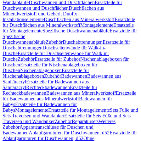
Wandabläufe
Duschwannen und Duschflächen
Ersatzteile für
Duschwannen und Duschflächen
Duschflächen aus
Mineralwerkstoff und Geberit Duofix
Installationselemente
Duschflächen aus Mineralwerkstoff
Ersatzteile
für Duschflächen aus Mineralwerkstoff
Montagelemente
Ersatzteile
für Montagelemente
Spezifische Duschwannenabläufe
Ersatzteile für
Spezifische
Duschwannenabläufe
Zubehör
Duschabtrennungen
Ersatzteile für
Duschabtrennungen
Duschseitenwände für Walk-in-
Dusche
Ersatzteile für Duschseitenwände für Walk-in-
Dusche
Zubehör
Ersatzteile für Zubehör
Nischenablageboxen für
Duschen
Ersatzteile für Nischenablageboxen für
Duschen
Nischenablageboxen
Ersatzteile für
Nischenablageboxen
Zubehör
Badewannen
Badewannen aus
Sanitäracryl
Ersatzteile für Badewannen aus
Sanitäracryl
Rechteckbadewannen
Ersatzteile für
Rechteckbadewannen
Badewannen aus Mineralwerkstoff
Ersatzteile
für Badewannen aus Mineralwerkstoff
Badewannen für
Babys
Ersatzteile für Badewannen für
Babys
Montagelemente
Ersatzteile für Montagelemente
Sets Füße und
Sets Traversen und Wandanker
Ersatzteile für Sets Füße und Sets
Traversen und Wandanker
Zubehör
Reparatursets
Weiteres
Zubehör
Apparateanschlüsse für Duschen und
Badewannen
Ablaufgarnituren für Duschwannen, d52
Ersatzteile für
Ablaufgarnituren für Duschwannen, d52
Ohne