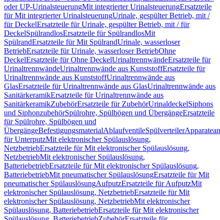
oder UP-Urinalsteuerung
Mit integrierter Urinalsteuerung
Ersatzteile
für Mit integrierter Urinalsteuerung
Urinale, gespülter Betrieb, mit /
für Deckel
Ersatzteile für Urinale, gespülter Betrieb, mit / für
Deckel
Spülrandlos
Ersatzteile für Spülrandlos
Mit
Spülrand
Ersatzteile für Mit Spülrand
Urinale, wasserloser
Betrieb
Ersatzteile für Urinale, wasserloser Betrieb
Ohne
Deckel
Ersatzteile für Ohne Deckel
Urinaltrennwände
Ersatzteile für
Urinaltrennwände
Urinaltrennwände aus Kunststoff
Ersatzteile für
Urinaltrennwände aus Kunststoff
Urinaltrennwände aus
Glas
Ersatzteile für Urinaltrennwände aus Glas
Urinaltrennwände aus
Sanitärkeramik
Ersatzteile für Urinaltrennwände aus
Sanitärkeramik
Zubehör
Ersatzteile für Zubehör
Urinaldeckel
Siphons
und Siphonzubehör
Spülrohre, Spülbögen und Übergänge
Ersatzteile
für Spülrohre, Spülbögen und
Übergänge
Befestigungsmaterial
Ablaufventile
Spülverteiler
Apparatean
für Unterputz
Mit elektronischer Spülauslösung,
Netzbetrieb
Ersatzteile für Mit elektronischer Spülauslösung,
Netzbetrieb
Mit elektronischer Spülauslösung,
Batteriebetrieb
Ersatzteile für Mit elektronischer Spülauslösung,
Batteriebetrieb
Mit pneumatischer Spülauslösung
Ersatzteile für Mit
pneumatischer Spülauslösung
Aufputz
Ersatzteile für Aufputz
Mit
elektronischer Spülauslösung, Netzbetrieb
Ersatzteile für Mit
elektronischer Spülauslösung, Netzbetrieb
Mit elektronischer
Spülauslösung, Batteriebetrieb
Ersatzteile für Mit elektronischer
Spülauslösung, Batteriebetrieb
Zubehör
Ersatzteile für