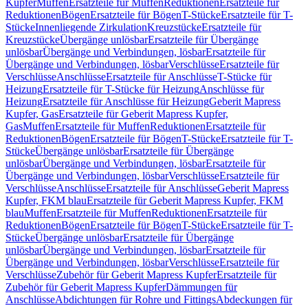
Kupfer
Muffen
Ersatzteile für Muffen
Reduktionen
Ersatzteile für
Reduktionen
Bögen
Ersatzteile für Bögen
T-Stücke
Ersatzteile für T-
Stücke
Innenliegende Zirkulation
Kreuzstücke
Ersatzteile für
Kreuzstücke
Übergänge unlösbar
Ersatzteile für Übergänge
unlösbar
Übergänge und Verbindungen, lösbar
Ersatzteile für
Übergänge und Verbindungen, lösbar
Verschlüsse
Ersatzteile für
Verschlüsse
Anschlüsse
Ersatzteile für Anschlüsse
T-Stücke für
Heizung
Ersatzteile für T-Stücke für Heizung
Anschlüsse für
Heizung
Ersatzteile für Anschlüsse für Heizung
Geberit Mapress
Kupfer, Gas
Ersatzteile für Geberit Mapress Kupfer,
Gas
Muffen
Ersatzteile für Muffen
Reduktionen
Ersatzteile für
Reduktionen
Bögen
Ersatzteile für Bögen
T-Stücke
Ersatzteile für T-
Stücke
Übergänge unlösbar
Ersatzteile für Übergänge
unlösbar
Übergänge und Verbindungen, lösbar
Ersatzteile für
Übergänge und Verbindungen, lösbar
Verschlüsse
Ersatzteile für
Verschlüsse
Anschlüsse
Ersatzteile für Anschlüsse
Geberit Mapress
Kupfer, FKM blau
Ersatzteile für Geberit Mapress Kupfer, FKM
blau
Muffen
Ersatzteile für Muffen
Reduktionen
Ersatzteile für
Reduktionen
Bögen
Ersatzteile für Bögen
T-Stücke
Ersatzteile für T-
Stücke
Übergänge unlösbar
Ersatzteile für Übergänge
unlösbar
Übergänge und Verbindungen, lösbar
Ersatzteile für
Übergänge und Verbindungen, lösbar
Verschlüsse
Ersatzteile für
Verschlüsse
Zubehör für Geberit Mapress Kupfer
Ersatzteile für
Zubehör für Geberit Mapress Kupfer
Dämmungen für
Anschlüsse
Abdichtungen für Rohre und Fittings
Abdeckungen für