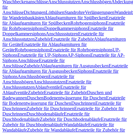
Waschbeckenanschlüsse
Anschlussstutzen
Anschlussbögen
Abdeckung
für
Anschlüsse
Dichtungen
Löthülsen
Standrohre
Verlängerungen
Wandeinb
für Wandeinbaukästen
Ablaufgarnituren für Spülbecken
Ersatzteile
für Ablaufgarnituren für Spülbecken
Rohrbogensiphons
Ersatzteile
für Rohrbogensiphons
Doppelkammersiphons
Ersatzteile für
Doppelkammersiphons
Anschlussstutzen
Ersatzteile für
Anschlussstutzen
Zubehör
Ersatzteile für Zubehör
Ablaufgarnituren
für Geräte
Ersatzteile für Ablaufgarnituren für
Geräte
Rohrbogensiphons
Ersatzteile für Rohrbogensiphons
UP-
Siphons
Ersatzteile für UP-Siphons
AP-Siphons
Ersatzteile für AP-
Siphons
Anschlüsse
Ersatzteile für
Anschlüsse
Zubehör
Ablaufgarnituren für Ausgussbecken
Ersatzteile
für Ablaufgarnituren für Ausgussbecken
Siphons
Ersatzteile für
Siphons
Anschlussbögen
Ersatzteile für
Anschlussbögen
Anschlussstutzen
Ersatzteile für
Anschlussstutzen
Ablaufventile
Ersatzteile für
Ablaufventile
Zubehör
Ersatzteile für Zubehör
Duschen und
Badewannen
Duschen
Bodenentwässerung für Duschen
Ersatzteile
für Bodenentwässerung für Duschen
Duschrinnen
Ersatzteile für
Duschrinnen
Zubehör für Duschrinnen
Ersatzteile für Zubehör für
Duschrinnen
Duschbodenabläufe
Ersatzteile für
Duschbodenabläufe
Zubehör für Duschbodenabläufe
Ersatzteile für
Zubehör für Duschbodenabläufe
Wandabläufe
Ersatzteile für
Wandabläufe
Zubehör für Wandabläufe
Ersatzteile für Zubehör für