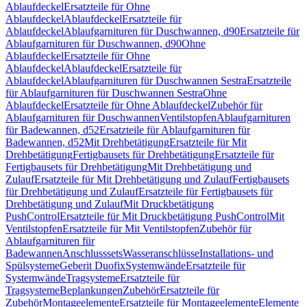
Ablaufdeckel
Ersatzteile für Ohne
Ablaufdeckel
Ablaufdeckel
Ersatzteile für
Ablaufdeckel
Ablaufgarnituren für Duschwannen, d90
Ersatzteile für
Ablaufgarnituren für Duschwannen, d90
Ohne
Ablaufdeckel
Ersatzteile für Ohne
Ablaufdeckel
Ablaufdeckel
Ersatzteile für
Ablaufdeckel
Ablaufgarnituren für Duschwannen Sestra
Ersatzteile
für Ablaufgarnituren für Duschwannen Sestra
Ohne
Ablaufdeckel
Ersatzteile für Ohne Ablaufdeckel
Zubehör für
Ablaufgarnituren für Duschwannen
Ventilstopfen
Ablaufgarnituren
für Badewannen, d52
Ersatzteile für Ablaufgarnituren für
Badewannen, d52
Mit Drehbetätigung
Ersatzteile für Mit
Drehbetätigung
Fertigbausets für Drehbetätigung
Ersatzteile für
Fertigbausets für Drehbetätigung
Mit Drehbetätigung und
Zulauf
Ersatzteile für Mit Drehbetätigung und Zulauf
Fertigbausets
für Drehbetätigung und Zulauf
Ersatzteile für Fertigbausets für
Drehbetätigung und Zulauf
Mit Druckbetätigung
PushControl
Ersatzteile für Mit Druckbetätigung PushControl
Mit
Ventilstopfen
Ersatzteile für Mit Ventilstopfen
Zubehör für
Ablaufgarnituren für
Badewannen
Anschlusssets
Wasseranschlüsse
Installations- und
Spülsysteme
Geberit Duofix
Systemwände
Ersatzteile für
Systemwände
Tragsysteme
Ersatzteile für
Tragsysteme
Beplankungen
Zubehör
Ersatzteile für
Zubehör
Montageelemente
Ersatzteile für Montageelemente
Elemente