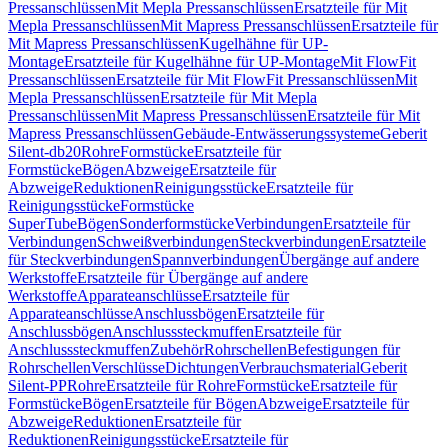
Pressanschlüssen
Mit Mepla Pressanschlüssen
Ersatzteile für Mit
Mepla Pressanschlüssen
Mit Mapress Pressanschlüssen
Ersatzteile für
Mit Mapress Pressanschlüssen
Kugelhähne für UP-
Montage
Ersatzteile für Kugelhähne für UP-Montage
Mit FlowFit
Pressanschlüssen
Ersatzteile für Mit FlowFit Pressanschlüssen
Mit
Mepla Pressanschlüssen
Ersatzteile für Mit Mepla
Pressanschlüssen
Mit Mapress Pressanschlüssen
Ersatzteile für Mit
Mapress Pressanschlüssen
Gebäude-Entwässerungssysteme
Geberit
Silent-db20
Rohre
Formstücke
Ersatzteile für
Formstücke
Bögen
Abzweige
Ersatzteile für
Abzweige
Reduktionen
Reinigungsstücke
Ersatzteile für
Reinigungsstücke
Formstücke
SuperTube
Bögen
Sonderformstücke
Verbindungen
Ersatzteile für
Verbindungen
Schweißverbindungen
Steckverbindungen
Ersatzteile
für Steckverbindungen
Spannverbindungen
Übergänge auf andere
Werkstoffe
Ersatzteile für Übergänge auf andere
Werkstoffe
Apparateanschlüsse
Ersatzteile für
Apparateanschlüsse
Anschlussbögen
Ersatzteile für
Anschlussbögen
Anschlusssteckmuffen
Ersatzteile für
Anschlusssteckmuffen
Zubehör
Rohrschellen
Befestigungen für
Rohrschellen
Verschlüsse
Dichtungen
Verbrauchsmaterial
Geberit
Silent-PP
Rohre
Ersatzteile für Rohre
Formstücke
Ersatzteile für
Formstücke
Bögen
Ersatzteile für Bögen
Abzweige
Ersatzteile für
Abzweige
Reduktionen
Ersatzteile für
Reduktionen
Reinigungsstücke
Ersatzteile für