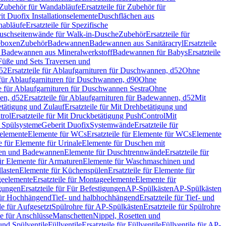
Zubehör für Wandabläufe
Ersatzteile für Zubehör für
t Duofix Installationselemente
Duschflächen aus
nabläufe
Ersatzteile für Spezifische
 Duschseitenwände für Walk-in-Dusche
Zubehör
Ersatzteile für
geboxen
Zubehör
Badewannen
Badewannen aus Sanitäracryl
Ersatzteile
ür Badewannen aus Mineralwerkstoff
Badewannen für Babys
Ersatzteile
s Füße und Sets Traversen und
d52
Ersatzteile für Ablaufgarnituren für Duschwannen, d52
Ohne
e für Ablaufgarnituren für Duschwannen, d90
Ohne
le für Ablaufgarnituren für Duschwannen Sestra
Ohne
en, d52
Ersatzteile für Ablaufgarnituren für Badewannen, d52
Mit
tätigung und Zulauf
Ersatzteile für Mit Drehbetätigung und
trol
Ersatzteile für Mit Druckbetätigung PushControl
Mit
d Spülsysteme
Geberit Duofix
Systemwände
Ersatzteile für
eelemente
Elemente für WCs
Ersatzteile für Elemente für WCs
Elemente
le für Elemente für Urinale
Elemente für Duschen mit
chen und Badewannen
Elemente für Duschtrennwände
Ersatzteile für
für Elemente für Armaturen
Elemente für Waschmaschinen und
llasten
Elemente für Küchenspülen
Ersatzteile für Elemente für
eelemente
Ersatzteile für Montageelemente
Elemente für
gungen
Ersatzteile für Für Befestigungen
AP-Spülkästen
AP-Spülkästen
 für Hochhängend
Tief- und halbhochhängend
Ersatzteile für Tief- und
le für Aufgesetzt
Spülrohre für AP-Spülkästen
Ersatzteile für Spülrohre
le für Anschlüsse
Manschetten
Nippel, Rosetten und
und Spülventile
Füllventile
Ersatzteile für Füllventile
Füllventile für AP-