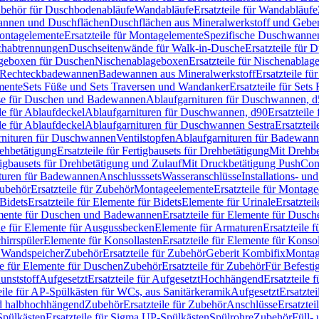
Zubehör für Duschbodenabläufe
Wandabläufe
Ersatzteile für Wandabläufe
wannen und Duschflächen
Duschflächen aus Mineralwerkstoff und Geberi
ntagelemente
Ersatzteile für Montagelemente
Spezifische Duschwanne
schabtrennungen
Duschseitenwände für Walk-in-Dusche
Ersatzteile für
lageboxen für Duschen
Nischenablageboxen
Ersatzteile für Nischenabla
ür Rechteckbadewannen
Badewannen aus Mineralwerkstoff
Ersatzteile f
mente
Sets Füße und Sets Traversen und Wandanker
Ersatzteile für Set
se für Duschen und Badewannen
Ablaufgarnituren für Duschwannen, 
ile für Ablaufdeckel
Ablaufgarnituren für Duschwannen, d90
Ersatzteil
ile für Ablaufdeckel
Ablaufgarnituren für Duschwannen Sestra
Ersatztei
rnituren für Duschwannen
Ventilstopfen
Ablaufgarnituren für Badewann
rehbetätigung
Ersatzteile für Fertigbausets für Drehbetätigung
Mit Drehbe
rtigbausets für Drehbetätigung und Zulauf
Mit Druckbetätigung PushCon
ituren für Badewannen
Anschlusssets
Wasseranschlüsse
Installations- un
ubehör
Ersatzteile für Zubehör
Montageelemente
Ersatzteile für Montag
Bidets
Ersatzteile für Elemente für Bidets
Elemente für Urinale
Ersatztei
mente für Duschen und Badewannen
Ersatzteile für Elemente für Dus
ile für Elemente für Ausgussbecken
Elemente für Armaturen
Ersatzteile 
hirrspüler
Elemente für Konsollasten
Ersatzteile für Elemente für Konso
r Wandspeicher
Zubehör
Ersatzteile für Zubehör
Geberit Kombifix
Montag
le für Elemente für Duschen
Zubehör
Ersatzteile für Zubehör
Für Befesti
unststoff
Aufgesetzt
Ersatzteile für Aufgesetzt
Hochhängend
Ersatzteile
eile für AP-Spülkästen für WCs, aus Sanitärkeramik
Aufgesetzt
Ersatztei
nd halbhochhängend
Zubehör
Ersatzteile für Zubehör
Anschlüsse
Ersatztei
pülkästen
Ersatzteile für Sigma UP-Spülkästen
Spülrohre
Zubehör
Füll- 