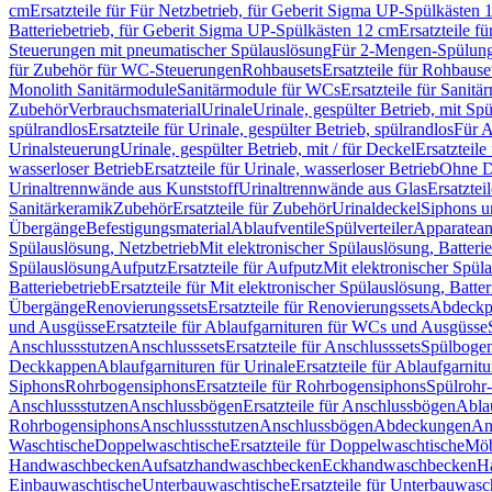
cm
Ersatzteile für Für Netzbetrieb, für Geberit Sigma UP-Spülkästen 
Batteriebetrieb, für Geberit Sigma UP-Spülkästen 12 cm
Ersatzteile f
Steuerungen mit pneumatischer Spülauslösung
Für 2-Mengen-Spülun
für Zubehör für WC-Steuerungen
Rohbausets
Ersatzteile für Rohbause
Monolith Sanitärmodule
Sanitärmodule für WCs
Ersatzteile für Sanit
Zubehör
Verbrauchsmaterial
Urinale
Urinale, gespülter Betrieb, mit Sp
spülrandlos
Ersatzteile für Urinale, gespülter Betrieb, spülrandlos
Für A
Urinalsteuerung
Urinale, gespülter Betrieb, mit / für Deckel
Ersatzteile
wasserloser Betrieb
Ersatzteile für Urinale, wasserloser Betrieb
Ohne D
Urinaltrennwände aus Kunststoff
Urinaltrennwände aus Glas
Ersatztei
Sanitärkeramik
Zubehör
Ersatzteile für Zubehör
Urinaldeckel
Siphons u
Übergänge
Befestigungsmaterial
Ablaufventile
Spülverteiler
Apparatean
Spülauslösung, Netzbetrieb
Mit elektronischer Spülauslösung, Batterie
Spülauslösung
Aufputz
Ersatzteile für Aufputz
Mit elektronischer Spül
Batteriebetrieb
Ersatzteile für Mit elektronischer Spülauslösung, Batter
Übergänge
Renovierungssets
Ersatzteile für Renovierungssets
Abdeckpl
und Ausgüsse
Ersatzteile für Ablaufgarnituren für WCs und Ausgüsse
Anschlussstutzen
Anschlusssets
Ersatzteile für Anschlusssets
Spülbogen
Deckkappen
Ablaufgarnituren für Urinale
Ersatzteile für Ablaufgarnitu
Siphons
Rohrbogensiphons
Ersatzteile für Rohrbogensiphons
Spülrohr
Anschlussstutzen
Anschlussbögen
Ersatzteile für Anschlussbögen
Ablau
Rohrbogensiphons
Anschlussstutzen
Anschlussbögen
Abdeckungen
An
Waschtische
Doppelwaschtische
Ersatzteile für Doppelwaschtische
Möb
Handwaschbecken
Aufsatzhandwaschbecken
Eckhandwaschbecken
H
Einbauwaschtische
Unterbauwaschtische
Ersatzteile für Unterbauwasc