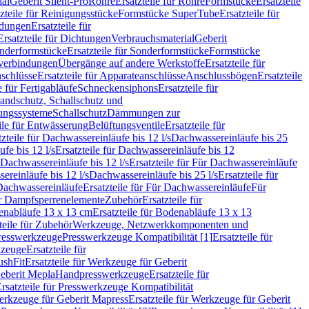
ial
Geberit Silent-Pro
Rohre
Ersatzteile für Rohre
Formstücke
Ersatzteile
zteile für Reinigungsstücke
Formstücke SuperTube
Ersatzteile für
ndungen
Ersatzteile für
Ersatzteile für Dichtungen
Verbrauchsmaterial
Geberit
nderformstücke
Ersatzteile für Sonderformstücke
Formstücke
ckverbindungen
Übergänge auf andere Werkstoffe
Ersatzteile für
schlüsse
Ersatzteile für Apparateanschlüsse
Anschlussbögen
Ersatzteile
e für Fertigabläufe
Schneckensiphons
Ersatzteile für
andschutz, Schallschutz und
rungssysteme
Schallschutz
Dämmungen zur
ile für Entwässerung
Belüftungsventile
Ersatzteile für
tzteile für Dachwassereinläufe bis 12 l/s
Dachwassereinläufe bis 25
fe bis 12 l/s
Ersatzteile für Dachwassereinläufe bis 12
Dachwassereinläufe bis 12 l/s
Ersatzteile für Für Dachwassereinläufe
ereinläufe bis 12 l/s
Dachwassereinläufe bis 25 l/s
Ersatzteile für
Dachwassereinläufe
Ersatzteile für Für Dachwassereinläufe
Für
für Dampfsperrenelemente
Zubehör
Ersatzteile für
nabläufe 13 x 13 cm
Ersatzteile für Bodenabläufe 13 x 13
teile für Zubehör
Werkzeuge, Netzwerkkomponenten und
presswerkzeuge
Presswerkzeuge Kompatibilität [1]
Ersatzteile für
kzeuge
Ersatzteile für
ushFit
Ersatzteile für Werkzeuge für Geberit
Geberit Mepla
Handpresswerkzeuge
Ersatzteile für
rsatzteile für Presswerkzeuge Kompatibilität
rkzeuge für Geberit Mapress
Ersatzteile für Werkzeuge für Geberit