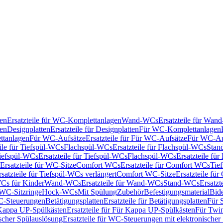
en
Ersatzteile für WC-Komplettanlagen
Wand-WCs
Ersatzteile für Wa
ken
Designplatten
Ersatzteile für Designplatten
Für WC-Komplettanlagen
tanlagen
Für WC-Aufsätze
Ersatzteile für Für WC-Aufsätze
Für WC-Au
eile für Tiefspül-WCs
Flachspül-WCs
Ersatzteile für Flachspül-WCs
Stan
iefspül-WCs
Ersatzteile für Tiefspül-WCs
Flachspül-WCs
Ersatzteile fü
Ersatzteile für WC-Sitze
Comfort WCs
Ersatzteile für Comfort WCs
Tie
rsatzteile für Tiefspül-WCs verlängert
Comfort WC-Sitze
Ersatzteile fü
WCs für Kinder
Wand-WCs
Ersatzteile für Wand-WCs
Stand-WCs
Ersatzt
r WC-Sitzringe
Hock-WCs
Mit Spülung
Zubehör
Befestigungsmaterial
Bide
C-Steuerungen
Betätigungsplatten
Ersatzteile für Betätigungsplatten
Für 
Kappa UP-Spülkästen
Ersatzteile für Für Kappa UP-Spülkästen
Für Twin
scher Spülauslösung
Ersatzteile für WC-Steuerungen mit elektronischer