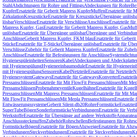
Stahl
Abdichtungen für Rohre und Fittings
Abdeckungen für Rohre
Be
Kupfer
Ersatzteile für Geberit Mapress Kupfer
Muffen
Ersatzteile für 
Zirkulation
Kreuzstücke
Ersatzteile für Kreuzstücke
Übergänge unlösba
lösbar
Verschlüsse
Ersatzteile für Verschlüsse
Anschlüsse
Ersatzteile fü
Mapress Kupfer, Gas
Ersatzteile für Geberit Mapress Kupfer, Gas
Muf
unlösbar
Ersatzteile für Übergänge unlösbar
Übergänge und Verbindun
Anschlüsse
Geberit Mapress Kupfer, FKM blau
Ersatzteile für Geber
Stücke
Ersatzteile für T-Stücke
Übergänge unlösbar
Ersatzteile für Üb
Verschlüsse
Zubehör für Geberit Mapress Kupfer
Ersatzteile für Zube
Anschlüsse
Ersatzteile für Befestigungen für Anschlüsse
Systemdichtu
Hygienespüleinheiten
Sensoren
Kabel
Abdeckungen und Abdeckplatte
mit Hygienespülung
Hygieneeinbaumodule
Ersatzteile für Hygieneei
mit Hygienespülung
Sensoren
Kabel
Netzteile
Ersatzteile für Netzteile
N
Hygienesystem
Gateways
Ersatzteile für Gateways
Konverter
Ersatzteil
Pressanschlüssen
Ersatzteile für Mit FlowFit Pressanschlüssen
Mit Mep
Pressanschlüssen
Probenahmeventile
Kugelhähne
Ersatzteile für Kuge
Pressanschlüssen
Mit Mapress Pressanschlüssen
Ersatzteile für Mit Ma
Mit FlowFit Pressanschlüssen
Mit Mepla Pressanschlüssen
Ersatzteile
Entwässerungssysteme
Geberit Silent-db20
Rohre
Formstücke
Ersatztei
SuperTube
Bögen
Sonderformstücke
Verbindungen
Ersatzteile für Ver
Werkstoffe
Ersatzteile für Übergänge auf andere Werkstoffe
Apparatea
Anschlusssteckmuffen
Zubehör
Rohrschellen
Befestigungen für Rohrsc
Formstücke
Bögen
Ersatzteile für Bögen
Abzweige
Ersatzteile für Abz
Verbindungen
Steckverbindungen
Ersatzteile für Steckverbindungen
Kr