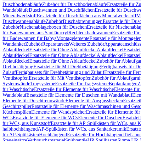
Duschbodenabläufe
Zubehör für Duschbodenabläufe
Ersatzteile für 
Wandabläufe
Duschwannen und Duschflächen
Ersatzteile für Dusch
Mineralwerkstoff
Ersatzteile für Duschflächen aus Mineralwerkstoff
Mo
Duschwannenabläufe
Zubehör
Duschabtrennungen
Ersatzteile für Du
Zubehör
Nischenablageboxen für Duschen
Ersatzteile für Nischenab
für Badewannen aus Sanitäracryl
Rechteckbadewannen
Ersatzteile f
für Badewannen für Babys
Montagelemente
Ersatzteile für Montagele
Wandanker
Zubehör
Reparatursets
Weiteres Zubehör
Apparateanschlüs
Ablaufdeckel
Ersatzteile für Ohne Ablaufdeckel
Ablaufdeckel
Ersatzte
Ablaufdeckel
Ersatzteile für Ohne Ablaufdeckel
Ablaufdeckel
Ersatzte
Ablaufdeckel
Ersatzteile für Ohne Ablaufdeckel
Zubehör für Ablaufga
Drehbetätigung
Ersatzteile für Mit Drehbetätigung
Fertigbausets für D
Zulauf
Fertigbausets für Drehbetätigung und Zulauf
Ersatzteile für Fe
Ventilstopfen
Ersatzteile für Mit Ventilstopfen
Zubehör für Ablaufgarn
Systemwände
Tragsysteme
Ersatzteile für Tragsysteme
Beplankungen
Z
für Waschtische
Ersatzteile für Elemente für Waschtische
Elemente für 
Wandablauf
Ersatzteile für Elemente für Duschen mit Wandablauf
Ele
Elemente für Duschtrennwände
Elemente für Ausgussbecken
Ersatzte
Geschirrspüler
Ersatzteile für Elemente für Waschmaschinen und Gesc
Küchenspülen
Elemente für Wandspeicher
Ersatzteile für Elemente fü
WCs
Ersatzteile für Elemente für WCs
Elemente für Duschen
Ersatztei
für WCs, aus Kunststoff
Ersatzteile für AP-Spülkästen für WCs, aus K
halbhochhängend
AP-Spülkästen für WCs, aus Sanitärkeramik
Ersatzt
für AP-Spülkästen
Hochhängend
Ersatzteile für Hochhängend
Tief- u
Staueinsätze
Verbrauchsmaterial
Spülventile
UP-Spülkästen
Sigma UP-S