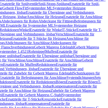
Ersatzteile für Spülventile
Spül-Stopp-Spülung
Ersatzteile für Spül-
me
Geberit FlowFit
Systemrohre ML
Systemrohre Heizung
indungen, lösbar
Ersatzteile für Übergänge und Verbindungen,
r Heizung, lösbar
Anschlüsse für Heizung
Ersatzteile für Anschlüsse
s
Abdeckungen für Rohre
Abdeckung für Fittings
Befestigungen für
e ML
Ersatzteile für Systemrohre ML
Systemrohre Heizung
r Reduktionen
Winkel
Ersatzteile für Winkel
T-Stücke
Ersatzteile für T-
r Übergänge und Verbindungen, lösbar
Verschlüsse
Ersatzteile für
Heizung
Ersatzteile für T-Stücke für Heizung
Anschlüsse für
ngs
Abdichtungen für Anschlüsse
Abdeckungen für
r Flanschverbindungen
Geberit Mapress Edelstahl
Geberit Mapress
 Systemrohre 1.4521
Rohrnippel
Muffen
Ersatzteile für
nge unlösbar
Ersatzteile für Übergänge unlösbar
Übergänge und
le für Verschlüsse
Anschlüsse
Ersatzteile für Anschlüsse
Geberit
en
Ersatzteile für Muffen
Reduktionen
Ersatzteile für
nd Verbindungen, lösbar
Ersatzteile für Übergänge und
zteile für Zubehör für Geberit Mapress Edelstahl
Schutzkappen für
Ersatzteile für Befestigungen für Anschlüsse
Systemdichtungen
Sets
duktionen
Ersatzteile für Reduktionen
Bögen
Ersatzteile für Bögen
T-
bergänge und Verbindungen, lösbar
Kompensatoren
Ersatzteile für
zteile für Anschlüsse für Heizung
Zubehör für Geberit Mapress
hl
Ersatzteile für Geberit Mapress C-Stahl
Systemrohre
ücke
Ersatzteile für T-Stücke
Kreuzstücke
Ersatzteile für
indungen, lösbar
Kompensatoren
Ersatzteile für
zteile für Anschlüsse für Heizung
Zubehör für Geberit Mapress C-