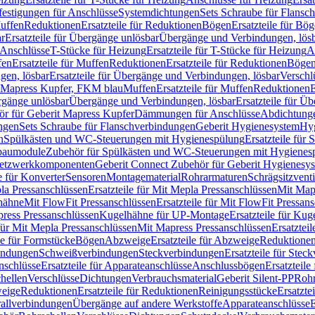
festigungen für Anschlüsse
Systemdichtungen
Sets Schraube für Flansc
Muffen
Reduktionen
Ersatzteile für Reduktionen
Bögen
Ersatzteile für Bö
r
Ersatzteile für Übergänge unlösbar
Übergänge und Verbindungen, lös
r Anschlüsse
T-Stücke für Heizung
Ersatzteile für T-Stücke für Heizung
A
fen
Ersatzteile für Muffen
Reduktionen
Ersatzteile für Reduktionen
Böge
gen, lösbar
Ersatzteile für Übergänge und Verbindungen, lösbar
Verschl
it Mapress Kupfer, FKM blau
Muffen
Ersatzteile für Muffen
Reduktionen
E
ergänge unlösbar
Übergänge und Verbindungen, lösbar
Ersatzteile für Ü
hör für Geberit Mapress Kupfer
Dämmungen für Anschlüsse
Abdichtunge
ngen
Sets Schraube für Flanschverbindungen
Geberit Hygienesystem
Hyg
n
Spülkästen und WC-Steuerungen mit Hygienespülung
Ersatzteile fü
nbaumodule
Zubehör für Spülkästen und WC-Steuerungen mit Hygienes
etzwerkkomponenten
Geberit Connect Zubehör für Geberit Hygienesy
e für Konverter
Sensoren
Montagematerial
Rohrarmaturen
Schrägsitzventi
la Pressanschlüssen
Ersatzteile für Mit Mepla Pressanschlüssen
Mit Map
lhähne
Mit FlowFit Pressanschlüssen
Ersatzteile für Mit FlowFit Pressan
press Pressanschlüssen
Kugelhähne für UP-Montage
Ersatzteile für Ku
 für Mit Mepla Pressanschlüssen
Mit Mapress Pressanschlüssen
Ersatztei
le für Formstücke
Bögen
Abzweige
Ersatzteile für Abzweige
Reduktione
bindungen
Schweißverbindungen
Steckverbindungen
Ersatzteile für Ste
nschlüsse
Ersatzteile für Apparateanschlüsse
Anschlussbögen
Ersatzteil
hellen
Verschlüsse
Dichtungen
Verbrauchsmaterial
Geberit Silent-PP
Roh
weige
Reduktionen
Ersatzteile für Reduktionen
Reinigungsstücke
Ersatzte
allverbindungen
Übergänge auf andere Werkstoffe
Apparateanschlüsse
E