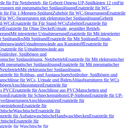
eile für Für Netzbetrieb, für Geberit Omega UP-Spülkästen 12 cm
Für
rungen mit pneumatischer Spülauslösung
Ersatzteile für WC-
ile für Für 1-Mengen-Spülung
Zubehör für WC-Steuerungen
Ersatzteile
ür Für WC-Steuerungen mit elektronischer Spülauslösung
Geberit
nd-WCs
Ersatzteile für Für Stand-WCs
Zubehör
Ersatzteile für
el
Ersatzteile für Ohne Deckel
Urinale, gespülter Betrieb,
uerung
Mit integrierter Urinalsteuerung
Ersatzteile für Mit integrierter
ür Spülrandlos
Mit Spülrand
Ersatzteile für Mit Spülrand
Urinale,
naltrennwände
Urinaltrennwände aus Kunststoff
Ersatzteile für
Ersatzteile für Urinaltrennwände aus
r Spülrohre, Spülbögen und
ronischer Spülauslösung, Netzbetrieb
Ersatzteile für Mit elektronischer
Mit pneumatischer Spülauslösung
Ersatzteile für Mit pneumatischer
 Netzbetrieb
Mit elektronischer Spülauslösung,
atzteile für Rohbau- und Austauschsets
Spülrohre, Spülbögen und
anschlüsse für WCs, Urinale und Bidets
Ablaufgarnituren für WCs
ssbögen
Anschlussstutzen
Ersatzteile für
us PVC
Ersatzteile für Anschlüsse aus PVC
Manschetten und
hons
Ersatzteile für Schneckensiphons
UP-Siphons
Ersatzteile für UP-
enverlängerungen
Anschlussstutzen
Ersatzteile für
ogensiphons
Ersatzteile für
htische
Waschtische
Ersatzteile für
atzteile für Aufsatzwaschtische
Handwaschbecken
Ersatzteile für
htische
Ersatzteile für
atzteile für Waschtische für