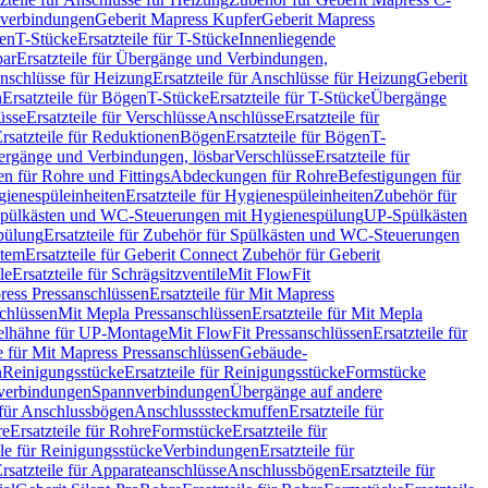
hverbindungen
Geberit Mapress Kupfer
Geberit Mapress
gen
T-Stücke
Ersatzteile für T-Stücke
Innenliegende
bar
Ersatzteile für Übergänge und Verbindungen,
nschlüsse für Heizung
Ersatzteile für Anschlüsse für Heizung
Geberit
n
Ersatzteile für Bögen
T-Stücke
Ersatzteile für T-Stücke
Übergänge
üsse
Ersatzteile für Verschlüsse
Anschlüsse
Ersatzteile für
rsatzteile für Reduktionen
Bögen
Ersatzteile für Bögen
T-
bergänge und Verbindungen, lösbar
Verschlüsse
Ersatzteile für
n für Rohre und Fittings
Abdeckungen für Rohre
Befestigungen für
ienespüleinheiten
Ersatzteile für Hygienespüleinheiten
Zubehör für
r Spülkästen und WC-Steuerungen mit Hygienespülung
UP-Spülkästen
pülung
Ersatzteile für Zubehör für Spülkästen und WC-Steuerungen
stem
Ersatzteile für Geberit Connect Zubehör für Geberit
le
Ersatzteile für Schrägsitzventile
Mit FlowFit
ress Pressanschlüssen
Ersatzteile für Mit Mapress
schlüssen
Mit Mepla Pressanschlüssen
Ersatzteile für Mit Mepla
gelhähne für UP-Montage
Mit FlowFit Pressanschlüssen
Ersatzteile für
le für Mit Mapress Pressanschlüssen
Gebäude-
n
Reinigungsstücke
Ersatzteile für Reinigungsstücke
Formstücke
ckverbindungen
Spannverbindungen
Übergänge auf andere
e für Anschlussbögen
Anschlusssteckmuffen
Ersatzteile für
re
Ersatzteile für Rohre
Formstücke
Ersatzteile für
ile für Reinigungsstücke
Verbindungen
Ersatzteile für
rsatzteile für Apparateanschlüsse
Anschlussbögen
Ersatzteile für