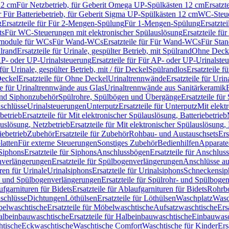
12 cm
Für Netzbetrieb, für Geberit Omega UP-Spülkästen 12 cm
Ersatzt
ür Für Batteriebetrieb, für Geberit Sigma UP-Spülkästen 12 cm
WC-Steue
g
Ersatzteile für Für 2-Mengen-Spülung
Für 1-Mengen-Spülung
Ersatzte
ts
Für WC-Steuerungen mit elektronischer Spülauslösung
Ersatzteile f
ärmodule für WCs
Für Wand-WCs
Ersatzteile für Für Wand-WCs
Für Sta
ülrand
Ersatzteile für Urinale, gespülter Betrieb, mit Spülrand
Ohne Deck
P- oder UP-Urinalsteuerung
Ersatzteile für Für AP- oder UP-Urinalste
 für Urinale, gespülter Betrieb, mit / für Deckel
Spülrandlos
Ersatzteile f
eckel
Ersatzteile für Ohne Deckel
Urinaltrennwände
Ersatzteile für Uri
le für Urinaltrennwände aus Glas
Urinaltrennwände aus Sanitärkeramik
nd Siphonzubehör
Spülrohre, Spülbögen und Übergänge
Ersatzteile fü
schlüsse
Urinalsteuerungen
Unterputz
Ersatzteile für Unterputz
Mit elekt
betrieb
Ersatzteile für Mit elektronischer Spülauslösung, Batteriebetrieb
auslösung, Netzbetrieb
Ersatzteile für Mit elektronischer Spülauslösung,
iebetrieb
Zubehör
Ersatzteile für Zubehör
Rohbau- und Austauschsets
Ers
atten
Für externe Steuerungen
Sonstiges Zubehör
Bedienhilfen
Apparate
Siphons
Ersatzteile für Siphons
Anschlussbögen
Ersatzteile für Anschlu
verlängerungen
Ersatzteile für Spülbogenverlängerungen
Anschlüsse a
ren für Urinale
Urinalsiphons
Ersatzteile für Urinalsiphons
Schneckensip
- und Spülbogenverlängerungen
Ersatzteile für Spülrohr- und Spülbog
fgarnituren für Bidets
Ersatzteile für Ablaufgarnituren für Bidets
Rohrb
schlüsse
Dichtungen
Löthülsen
Ersatzteile für Löthülsen
Waschplatz
Wasc
elwaschtische
Ersatzteile für Möbelwaschtische
Aufsatzwaschtische
Ers
albeinbauwaschtische
Ersatzteile für Halbeinbauwaschtische
Einbauwasc
htische
Eckwaschtische
Waschtische Comfort
Waschtische für Kinder
Ers