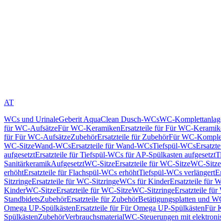
AT
WCs und Urinale
Geberit AquaClean Dusch-WCs
WC-Komplettanlag
für WC-Aufsätze
Für WC-Keramiken
Ersatzteile für Für WC-Kerami
für Für WC-Aufsätze
Zubehör
Ersatzteile für Zubehör
Für WC-Komplet
WC-Sitze
Wand-WCs
Ersatzteile für Wand-WCs
Tiefspül-WCs
Ersatzt
aufgesetzt
Ersatzteile für Tiefspül-WCs für AP-Spülkasten aufgesetzt
T
Sanitärkeramik
Aufgesetzt
WC-Sitze
Ersatzteile für WC-Sitze
WC-Sitze
erhöht
Ersatzteile für Flachspül-WCs erhöht
Tiefspül-WCs verlängert
E
Sitzringe
Ersatzteile für WC-Sitzringe
WCs für Kinder
Ersatzteile für 
Kinder
WC-Sitze
Ersatzteile für WC-Sitze
WC-Sitzringe
Ersatzteile fü
Standbidets
Zubehör
Ersatzteile für Zubehör
Betätigungsplatten und W
Omega UP-Spülkästen
Ersatzteile für Für Omega UP-Spülkästen
Für 
Spülkästen
Zubehör
Verbrauchsmaterial
WC-Steuerungen mit elektroni