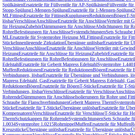
Spülkästen
Ersatzteile für Füllventile für AP-Spülkästen
Füllventile fü
Stopp-Spülung
1-Mengen-Spülung
Ersatzteile für 1-Mengen-Spülung
2
ML
Fittings
Ersatzteile für Fittings
Kupplungen
Reduktionen
Bögen
T-St
lösbar
Verschlüsse
Anschlüsse
Ersatzteile für Anschlüsse
Verteiler mit 
für Heizung
Zubehör
Dämmungen für Anschlüsse
Abdichtungen für Ro
Rohre
Befestigungen für Anschlüsse
Systemdichtungen
Sets Schraube 
ML
Ersatzteile für Systemrohre Heizung ML
Fittings
Ersatzteile für Fit
Stücke
Innenliegende Zirkulation
Übergänge unlösbar
Ersatzteile für 
Verschlüsse
Anschlüsse
Ersatzteile für Anschlüsse
Verteiler mit Gewin
Heizung
Ersatzteile für Anschlüsse für Heizung
Zubehör
Ersatzteile fü
Rohre
Befestigungen für Rohre
Befestigungen für Anschlüsse
Ersatzte
Edelstahl
Ersatzteile für Geberit Mapress Edelstahl
Systemrohre 1.440
Muffen
Reduktionen
Ersatzteile für Reduktionen
Bögen
Ersatzteile für
Verbindungen, lösbar
Ersatzteile für Übergänge und Verbindungen, lö
Mapress Edelstahl, Gas
Ersatzteile für Geberit Mapress Edelstahl, Gas
Reduktionen
Bögen
Ersatzteile für Bögen
T-Stücke
Ersatzteile für T-St
Verbindungen, lösbar
Verschlüsse
Ersatzteile für Verschlüsse
Anschlüss
Rohrende
Dämmungen für Anschlüsse
Isolierungen für Rohre und Fitt
Schraube für Flanschverbindungen
Geberit Mapress Therm
Systemroh
Stücke
Ersatzteile für T-Stücke
Übergänge unlösbar
Ersatzteile für Üb
Kompensatoren
Verschlüsse
Ersatzteile für Verschlüsse
T-Stücke für H
Therm
Schutzkappen für Rohrende
Systemdichtungen
Sets Schraube f
1.0034
Systemrohre 1.0215
Rohrnippel
Muffen
Ersatzteile für Muffen
R
Kreuzstücke
Übergänge unlösbar
Ersatzteile für Übergänge unlösbar
Üb
Kompensatoren
Verschlüsse
Ersatzteile für Verschlüsse
T-Stücke für H