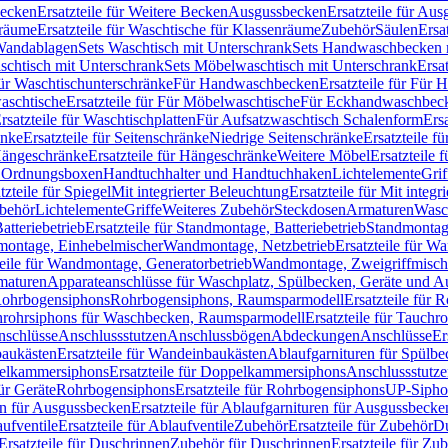
Becken
Ersatzteile für Weitere Becken
Ausgussbecken
Ersatzteile für Au
nräume
Ersatzteile für Waschtische für Klassenräume
Zubehör
Säulen
Ersa
andablagen
Sets Waschtisch mit Unterschrank
Sets Handwaschbecken 
aschtisch mit Unterschrank
Sets Möbelwaschtisch mit Unterschrank
Ersa
für Waschtischunterschränke
Für Handwaschbecken
Ersatzteile für Für
aschtische
Ersatzteile für Für Möbelwaschtische
Für Eckhandwaschbec
rsatzteile für Waschtischplatten
Für Aufsatzwaschtisch Schalenform
Ers
änke
Ersatzteile für Seitenschränke
Niedrige Seitenschränke
Ersatzteile f
ängeschränke
Ersatzteile für Hängeschränke
Weitere Möbel
Ersatzteile 
d Ordnungsboxen
Handtuchhalter und Handtuchhaken
Lichtelemente
Grif
tzteile für Spiegel
Mit integrierter Beleuchtung
Ersatzteile für Mit integr
behör
Lichtelemente
Griffe
Weiteres Zubehör
Steckdosen
Armaturen
Wasc
tteriebetrieb
Ersatzteile für Standmontage, Batteriebetrieb
Standmontage
dmontage, Einhebelmischer
Wandmontage, Netzbetrieb
Ersatzteile für W
teile für Wandmontage, Generatorbetrieb
Wandmontage, Zweigriffmisch
rmaturen
Apparateanschlüsse für Waschplatz, Spülbecken, Geräte und 
 Rohrbogensiphons
Rohrbogensiphons, Raumsparmodell
Ersatzteile für
rohrsiphons für Waschbecken, Raumsparmodell
Ersatzteile für Tauch
nschlüsse
Anschlussstutzen
Anschlussbögen
Abdeckungen
Anschlüsse
Er
aukästen
Ersatzteile für Wandeinbaukästen
Ablaufgarnituren für Spülb
elkammersiphons
Ersatzteile für Doppelkammersiphons
Anschlussstutz
für Geräte
Rohrbogensiphons
Ersatzteile für Rohrbogensiphons
UP-Sipho
en für Ausgussbecken
Ersatzteile für Ablaufgarnituren für Ausgussbecke
ufventile
Ersatzteile für Ablaufventile
Zubehör
Ersatzteile für Zubehör
D
Ersatzteile für Duschrinnen
Zubehör für Duschrinnen
Ersatzteile für Zu