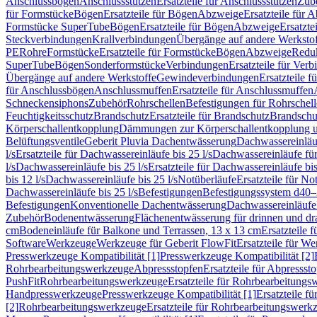
Anschlussbögen
Anschlussstutzen
Ersatzteile für Anschlussstutzen
Zub
für Formstücke
Bögen
Ersatzteile für Bögen
Abzweige
Ersatzteile für 
Formstücke SuperTube
Bögen
Ersatzteile für Bögen
Abzweige
Ersatzte
Steckverbindungen
Krallverbindungen
Übergänge auf andere Werksto
PE
Rohre
Formstücke
Ersatzteile für Formstücke
Bögen
Abzweige
Redu
SuperTube
Bögen
Sonderformstücke
Verbindungen
Ersatzteile für Ver
Übergänge auf andere Werkstoffe
Gewindeverbindungen
Ersatzteile 
für Anschlussbögen
Anschlussmuffen
Ersatzteile für Anschlussmuffen
Schneckensiphons
Zubehör
Rohrschellen
Befestigungen für Rohrschel
Feuchtigkeitsschutz
Brandschutz
Ersatzteile für Brandschutz
Brandschu
Körperschallentkopplung
Dämmungen zur Körperschallentkopplung 
Belüftungsventile
Geberit Pluvia Dachentwässerung
Dachwassereinläu
l/s
Ersatzteile für Dachwassereinläufe bis 25 l/s
Dachwassereinläufe fü
l/s
Dachwassereinläufe bis 25 l/s
Ersatzteile für Dachwassereinläufe bis
bis 12 l/s
Dachwassereinläufe bis 25 l/s
Notüberläufe
Ersatzteile für No
Dachwassereinläufe bis 25 l/s
Befestigungen
Befestigungssystem d40
Befestigungen
Konventionelle Dachentwässerung
Dachwassereinläufe
Zubehör
Bodenentwässerung
Flächenentwässerung für drinnen und d
cm
Bodeneinläufe für Balkone und Terrassen, 13 x 13 cm
Ersatzteile 
Software
Werkzeuge
Werkzeuge für Geberit FlowFit
Ersatzteile für W
Presswerkzeuge Kompatibilität [1]
Presswerkzeuge Kompatibilität [2]
Rohrbearbeitungswerkzeuge
Abpressstopfen
Ersatzteile für Abpressst
PushFit
Rohrbearbeitungswerkzeuge
Ersatzteile für Rohrbearbeitung
Handpresswerkzeuge
Presswerkzeuge Kompatibilität [1]
Ersatzteile f
[2]
Rohrbearbeitungswerkzeuge
Ersatzteile für Rohrbearbeitungswerk