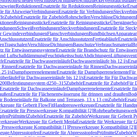
ehör
Rohrschellen
Verschlüsse
Dichtungen
Schutzdeckel
Verbrauchsmater
Abzweige
Reduktionen
Ersatzteile für Reduktionen
Reinigungsstücke
Ersat
ile für Abzweige
Verbindungen
Ersatzteile für Verbindungen
Steckverbi
ffe
Zubehör
Ersatzteile für Zubehör
Rohrschellen
Verschlüsse
Dichtungen
ktionen
Reinigungsstücke
Ersatzteile für Reinigungsstücke
Übergänge
So
bindungen
Schweißverbindungen
Steckverbindungen
Ersatzteile für Ste
für Gewindeverbindungen
Flanschverbindungen
Bundbüchsen
Apparatean
Anschlussstutzen
Ersatzteile für Anschlussstutzen
Fertigabläufe
Ersatzteil
len
Tragschalen
Verschlüsse
Dichtungen
Bauschutze
Verbrauchsmaterial
Br
tz für Entwässerungssysteme
Ersatzteile für Brandschutz für Entwässe
und Luftschalldämmung
Feuchtigkeitsschutz
Abdichtungen
Lüftungsvent
fe
Ersatzteile für Dachwassereinläufe
Dachwassereinläufe bis 12 l/s
Ersa
r Rinnen
Ersatzteile für Dachwassereinläufe für Rinnen
Dachwassereinläu
 25 l/s
Dampfsperrenelemente
Ersatzteile für Dampfsperrenelemente
Für 
tüberläufe
Für Dachwassereinläufe bis 12 l/s
Ersatzteile für Für Dachwass
–200
Befestigungssystem d250–315
Zubehör
Ersatzteile für Zubehör
Für 
Ersatzteile für Dachwassereinläufe
Dampfsperrenelemente
Ersatzteile 
raußen
Ersatzteile für Flächenentwässerung für drinnen und draußen
Bode
für Bodeneinläufe für Balkone und Terrassen, 13 x 13 cm
Zubehör
Ersatz
erkzeuge für Geberit FlowFit
Handpresswerkzeuge
Ersatzteile für Hand
Ersatzteile für Presswerkzeuge Kompatibilität [2]
Rohrbearbeitungswer
opfen
Prüfmittel
Zubehör
Ersatzteile für Zubehör
Werkzeuge für Geberit P
swerkzeuge
Werkzeuge für Geberit Mepla
Ersatzteile für Werkzeuge für 
ür Presswerkzeuge Kompatibilität [1]
Presswerkzeuge Kompatibilität [2]
E
zeuge
Abpressstopfen
Ersatzteile für Abpressstopfen
Prüfmittel
Zubehör
We