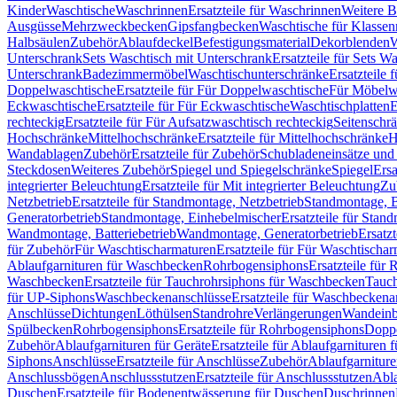
Kinder
Waschtische
Waschrinnen
Ersatzteile für Waschrinnen
Weitere 
Ausgüsse
Mehrzweckbecken
Gipsfangbecken
Waschtische für Klasse
Halbsäulen
Zubehör
Ablaufdeckel
Befestigungsmaterial
Dekorblenden
W
Unterschrank
Sets Waschtisch mit Unterschrank
Ersatzteile für Sets W
Unterschrank
Badezimmermöbel
Waschtischunterschränke
Ersatzteile 
Doppelwaschtische
Ersatzteile für Für Doppelwaschtische
Für Möbelw
Eckwaschtische
Ersatzteile für Für Eckwaschtische
Waschtischplatten
E
rechteckig
Ersatzteile für Für Aufsatzwaschtisch rechteckig
Seitenschr
Hochschränke
Mittelhochschränke
Ersatzteile für Mittelhochschränke
H
Wandablagen
Zubehör
Ersatzteile für Zubehör
Schubladeneinsätze un
Steckdosen
Weiteres Zubehör
Spiegel und Spiegelschränke
Spiegel
Ersa
integrierter Beleuchtung
Ersatzteile für Mit integrierter Beleuchtung
Zu
Netzbetrieb
Ersatzteile für Standmontage, Netzbetrieb
Standmontage, Ba
Generatorbetrieb
Standmontage, Einhebelmischer
Ersatzteile für Stan
Wandmontage, Batteriebetrieb
Wandmontage, Generatorbetrieb
Ersatz
für Zubehör
Für Waschtischarmaturen
Ersatzteile für Für Waschtischa
Ablaufgarnituren für Waschbecken
Rohrbogensiphons
Ersatzteile für
Waschbecken
Ersatzteile für Tauchrohrsiphons für Waschbecken
Tauch
für UP-Siphons
Waschbeckenanschlüsse
Ersatzteile für Waschbeckena
Anschlüsse
Dichtungen
Löthülsen
Standrohre
Verlängerungen
Wandeinb
Spülbecken
Rohrbogensiphons
Ersatzteile für Rohrbogensiphons
Dopp
Zubehör
Ablaufgarnituren für Geräte
Ersatzteile für Ablaufgarnituren 
Siphons
Anschlüsse
Ersatzteile für Anschlüsse
Zubehör
Ablaufgarnitur
Anschlussbögen
Anschlussstutzen
Ersatzteile für Anschlussstutzen
Abla
Duschen
Ersatzteile für Bodenentwässerung für Duschen
Duschrinnen