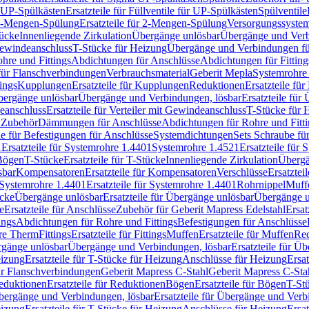
r UP-Spülkästen
Ersatzteile für Füllventile für UP-Spülkästen
Spülventile
-Mengen-Spülung
Ersatzteile für 2-Mengen-Spülung
Versorgungssyste
ücke
Innenliegende Zirkulation
Übergänge unlösbar
Übergänge und Verb
Gewindeanschluss
T-Stücke für Heizung
Übergänge und Verbindungen fü
hre und Fittings
Abdichtungen für Anschlüsse
Abdichtungen für Fitting
für Flanschverbindungen
Verbrauchsmaterial
Geberit Mepla
Systemrohr
tings
Kupplungen
Ersatzteile für Kupplungen
Reduktionen
Ersatzteile fü
Übergänge unlösbar
Übergänge und Verbindungen, lösbar
Ersatzteile fü
deanschluss
Ersatzteile für Verteiler mit Gewindeanschluss
T-Stücke für 
r Zubehör
Dämmungen für Anschlüsse
Abdichtungen für Rohre und Fitti
ile für Befestigungen für Anschlüsse
Systemdichtungen
Sets Schraube fü
1
Ersatzteile für Systemrohre 1.4401
Systemrohre 1.4521
Ersatzteile für
 Bögen
T-Stücke
Ersatzteile für T-Stücke
Innenliegende Zirkulation
Übergä
sbar
Kompensatoren
Ersatzteile für Kompensatoren
Verschlüsse
Ersatztei
Systemrohre 1.4401
Ersatzteile für Systemrohre 1.4401
Rohrnippel
Muff
ücke
Übergänge unlösbar
Ersatzteile für Übergänge unlösbar
Übergänge u
e
Ersatzteile für Anschlüsse
Zubehör für Geberit Mapress Edelstahl
Ersat
ings
Abdichtungen für Rohre und Fittings
Befestigungen für Anschlüsse
re Therm
Fittings
Ersatzteile für Fittings
Muffen
Ersatzteile für Muffen
Re
ergänge unlösbar
Übergänge und Verbindungen, lösbar
Ersatzteile für Ü
eizung
Ersatzteile für T-Stücke für Heizung
Anschlüsse für Heizung
Ersat
ür Flanschverbindungen
Geberit Mapress C-Stahl
Geberit Mapress C-Sta
eduktionen
Ersatzteile für Reduktionen
Bögen
Ersatzteile für Bögen
T-St
ergänge und Verbindungen, lösbar
Ersatzteile für Übergänge und Verb
eizung
Ersatzteile für T-Stücke für Heizung
Anschlüsse für Heizung
Ersat