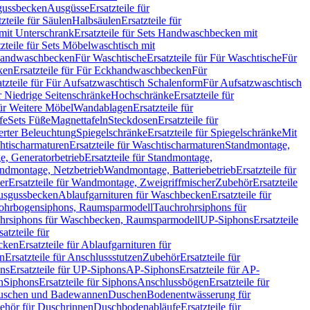
sgussbecken
Ausgüsse
Ersatzteile für
tzteile für Säulen
Halbsäulen
Ersatzteile für
mit Unterschrank
Ersatzteile für Sets Handwaschbecken mit
tzteile für Sets Möbelwaschtisch mit
 Handwaschbecken
Für Waschtische
Ersatzteile für Für Waschtische
Für
ken
Ersatzteile für Für Eckhandwaschbecken
Für
atzteile für Für Aufsatzwaschtisch Schalenform
Für Aufsatzwaschtisch
ür Niedrige Seitenschränke
Hochschränke
Ersatzteile für
für Weitere Möbel
Wandablagen
Ersatzteile für
fe
Sets Füße
Magnettafeln
Steckdosen
Ersatzteile für
ierter Beleuchtung
Spiegelschränke
Ersatzteile für Spiegelschränke
Mit
htischarmaturen
Ersatzteile für Waschtischarmaturen
Standmontage,
, Generatorbetrieb
Ersatzteile für Standmontage,
andmontage, Netzbetrieb
Wandmontage, Batteriebetrieb
Ersatzteile für
er
Ersatzteile für Wandmontage, Zweigriffmischer
Zubehör
Ersatzteile
Ausgussbecken
Ablaufgarnituren für Waschbecken
Ersatzteile für
 Rohrbogensiphons, Raumsparmodell
Tauchrohrsiphons für
rohrsiphons für Waschbecken, Raumsparmodell
UP-Siphons
Ersatzteile
satzteile für
ecken
Ersatzteile für Ablaufgarnituren für
en
Ersatzteile für Anschlussstutzen
Zubehör
Ersatzteile für
ns
Ersatzteile für UP-Siphons
AP-Siphons
Ersatzteile für AP-
n
Siphons
Ersatzteile für Siphons
Anschlussbögen
Ersatzteile für
uschen und Badewannen
Duschen
Bodenentwässerung für
behör für Duschrinnen
Duschbodenabläufe
Ersatzteile für