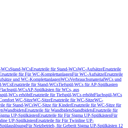
nd-WCs
Stand-WCs
Ersatzteile für Stand-WCs
WC-Aufsätze
Ersatzteile
Ersatzteile für Für WC-Komplettanlagen
Für WC-Aufsätze
Ersatzteile
fsätze und WC-Komplettanlagen
WCs
Verbrauchsmaterial
WCs und
d-WCs
Ersatzteile für Stand-WCs
Tiefspül-WCs für AP-Spülkasten
r Flachspül-WCs
AP-Spülkästen für WCs, aus
fspül-WCs erhöht
Ersatzteile für Tiefspül-WCs erhöht
Flachspül-WCs
r Comfort WC-Sitze
WC-Sitze
Ersatzteile für WC-Sitze
WC-
eile für Stand-WCs
WC-Sitze für Kinder
Ersatzteile für WC-Sitze für
ts
Wandbidets
Ersatzteile für Wandbidets
Standbidets
Ersatzteile für
Sigma UP-Spülkästen
Ersatzteile für Für Sigma UP-Spülkästen
Für
line UP-Spülkästen
Ersatzteile für Für Twinline UP-
 Spülauslösung
Für Netzbetrieb, für Geberit Sigma UP-Spülkästen 12