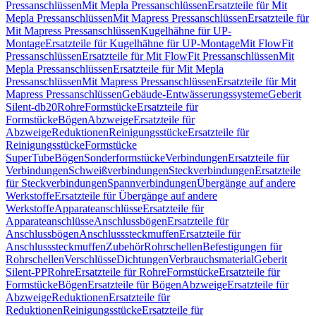
Pressanschlüssen
Mit Mepla Pressanschlüssen
Ersatzteile für Mit
Mepla Pressanschlüssen
Mit Mapress Pressanschlüssen
Ersatzteile für
Mit Mapress Pressanschlüssen
Kugelhähne für UP-
Montage
Ersatzteile für Kugelhähne für UP-Montage
Mit FlowFit
Pressanschlüssen
Ersatzteile für Mit FlowFit Pressanschlüssen
Mit
Mepla Pressanschlüssen
Ersatzteile für Mit Mepla
Pressanschlüssen
Mit Mapress Pressanschlüssen
Ersatzteile für Mit
Mapress Pressanschlüssen
Gebäude-Entwässerungssysteme
Geberit
Silent-db20
Rohre
Formstücke
Ersatzteile für
Formstücke
Bögen
Abzweige
Ersatzteile für
Abzweige
Reduktionen
Reinigungsstücke
Ersatzteile für
Reinigungsstücke
Formstücke
SuperTube
Bögen
Sonderformstücke
Verbindungen
Ersatzteile für
Verbindungen
Schweißverbindungen
Steckverbindungen
Ersatzteile
für Steckverbindungen
Spannverbindungen
Übergänge auf andere
Werkstoffe
Ersatzteile für Übergänge auf andere
Werkstoffe
Apparateanschlüsse
Ersatzteile für
Apparateanschlüsse
Anschlussbögen
Ersatzteile für
Anschlussbögen
Anschlusssteckmuffen
Ersatzteile für
Anschlusssteckmuffen
Zubehör
Rohrschellen
Befestigungen für
Rohrschellen
Verschlüsse
Dichtungen
Verbrauchsmaterial
Geberit
Silent-PP
Rohre
Ersatzteile für Rohre
Formstücke
Ersatzteile für
Formstücke
Bögen
Ersatzteile für Bögen
Abzweige
Ersatzteile für
Abzweige
Reduktionen
Ersatzteile für
Reduktionen
Reinigungsstücke
Ersatzteile für