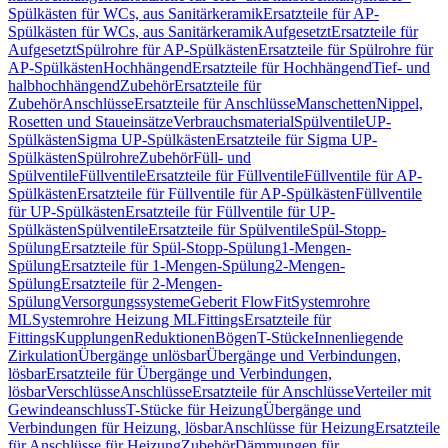
Spülkästen für WCs, aus Sanitärkeramik
Ersatzteile für AP-
Spülkästen für WCs, aus Sanitärkeramik
Aufgesetzt
Ersatzteile für
Aufgesetzt
Spülrohre für AP-Spülkästen
Ersatzteile für Spülrohre für
AP-Spülkästen
Hochhängend
Ersatzteile für Hochhängend
Tief- und
halbhochhängend
Zubehör
Ersatzteile für
Zubehör
Anschlüsse
Ersatzteile für Anschlüsse
Manschetten
Nippel,
Rosetten und Staueinsätze
Verbrauchsmaterial
Spülventile
UP-
Spülkästen
Sigma UP-Spülkästen
Ersatzteile für Sigma UP-
Spülkästen
Spülrohre
Zubehör
Füll- und
Spülventile
Füllventile
Ersatzteile für Füllventile
Füllventile für AP-
Spülkästen
Ersatzteile für Füllventile für AP-Spülkästen
Füllventile
für UP-Spülkästen
Ersatzteile für Füllventile für UP-
Spülkästen
Spülventile
Ersatzteile für Spülventile
Spül-Stopp-
Spülung
Ersatzteile für Spül-Stopp-Spülung
1-Mengen-
Spülung
Ersatzteile für 1-Mengen-Spülung
2-Mengen-
Spülung
Ersatzteile für 2-Mengen-
Spülung
Versorgungssysteme
Geberit FlowFit
Systemrohre
ML
Systemrohre Heizung ML
Fittings
Ersatzteile für
Fittings
Kupplungen
Reduktionen
Bögen
T-Stücke
Innenliegende
Zirkulation
Übergänge unlösbar
Übergänge und Verbindungen,
lösbar
Ersatzteile für Übergänge und Verbindungen,
lösbar
Verschlüsse
Anschlüsse
Ersatzteile für Anschlüsse
Verteiler mit
Gewindeanschluss
T-Stücke für Heizung
Übergänge und
Verbindungen für Heizung, lösbar
Anschlüsse für Heizung
Ersatzteile
für Anschlüsse für Heizung
Zubehör
Dämmungen für