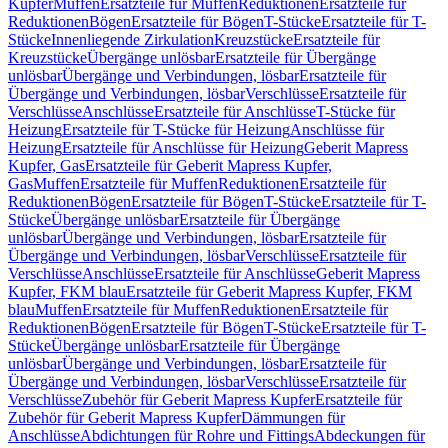
Kupfer
Muffen
Ersatzteile für Muffen
Reduktionen
Ersatzteile für
Reduktionen
Bögen
Ersatzteile für Bögen
T-Stücke
Ersatzteile für T-
Stücke
Innenliegende Zirkulation
Kreuzstücke
Ersatzteile für
Kreuzstücke
Übergänge unlösbar
Ersatzteile für Übergänge
unlösbar
Übergänge und Verbindungen, lösbar
Ersatzteile für
Übergänge und Verbindungen, lösbar
Verschlüsse
Ersatzteile für
Verschlüsse
Anschlüsse
Ersatzteile für Anschlüsse
T-Stücke für
Heizung
Ersatzteile für T-Stücke für Heizung
Anschlüsse für
Heizung
Ersatzteile für Anschlüsse für Heizung
Geberit Mapress
Kupfer, Gas
Ersatzteile für Geberit Mapress Kupfer,
Gas
Muffen
Ersatzteile für Muffen
Reduktionen
Ersatzteile für
Reduktionen
Bögen
Ersatzteile für Bögen
T-Stücke
Ersatzteile für T-
Stücke
Übergänge unlösbar
Ersatzteile für Übergänge
unlösbar
Übergänge und Verbindungen, lösbar
Ersatzteile für
Übergänge und Verbindungen, lösbar
Verschlüsse
Ersatzteile für
Verschlüsse
Anschlüsse
Ersatzteile für Anschlüsse
Geberit Mapress
Kupfer, FKM blau
Ersatzteile für Geberit Mapress Kupfer, FKM
blau
Muffen
Ersatzteile für Muffen
Reduktionen
Ersatzteile für
Reduktionen
Bögen
Ersatzteile für Bögen
T-Stücke
Ersatzteile für T-
Stücke
Übergänge unlösbar
Ersatzteile für Übergänge
unlösbar
Übergänge und Verbindungen, lösbar
Ersatzteile für
Übergänge und Verbindungen, lösbar
Verschlüsse
Ersatzteile für
Verschlüsse
Zubehör für Geberit Mapress Kupfer
Ersatzteile für
Zubehör für Geberit Mapress Kupfer
Dämmungen für
Anschlüsse
Abdichtungen für Rohre und Fittings
Abdeckungen für