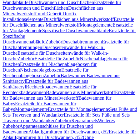
Wandabläufe
Duschwannen und Duschflächen
Ersatzteile für
Duschwannen und Duschflächen
Duschflächen aus
Mineralwerkstoff und Geberit Duofix
Installationselemente
Duschflächen aus Mineralwerkstoff
Ersatzteile
für Duschflächen aus Mineralwerkstoff
Montagelemente
Ersatzteile
für Montagelemente
Spezifische Duschwannenabläufe
Ersatzteile für
Spezifische
Duschwannenabläufe
Zubehör
Duschabtrennungen
Ersatzteile für
Duschabtrennungen
Duschseitenwände für Walk-in-
Dusche
Ersatzteile für Duschseitenwände für Walk-in-
Dusche
Zubehör
Ersatzteile für Zubehör
Nischenablageboxen für
Duschen
Ersatzteile für Nischenablageboxen für
Duschen
Nischenablageboxen
Ersatzteile für
Nischenablageboxen
Zubehör
Badewannen
Badewannen aus
Sanitäracryl
Ersatzteile für Badewannen aus
Sanitäracryl
Rechteckbadewannen
Ersatzteile für
Rechteckbadewannen
Badewannen aus Mineralwerkstoff
Ersatzteile
für Badewannen aus Mineralwerkstoff
Badewannen für
Babys
Ersatzteile für Badewannen für
Babys
Montagelemente
Ersatzteile für Montagelemente
Sets Füße und
Sets Traversen und Wandanker
Ersatzteile für Sets Füße und Sets
Traversen und Wandanker
Zubehör
Reparatursets
Weiteres
Zubehör
Apparateanschlüsse für Duschen und
Badewannen
Ablaufgarnituren für Duschwannen, d52
Ersatzteile für
Ablaufgarnituren für Duschwannen, d52
Ohne