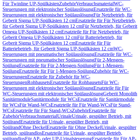
Für Twinline UP-Spülkästen
Zubehör
Verbrauchsmaterial
WC-
Steuerungen mit elektronischer Spülauslösung
Ersatzteile für WC-
Steuerungen mit elektronischer Spülauslösung
Für Netzbetrieb, für
Geberit Sigma UP-Spülkästen 12 cm
Ersatzteile für Für Netzbetrieb,
für Geberit Sigma UP-Spülkästen 12 cm
Für Netzbetrieb, für Geberit
Omega UP-Spülkästen 12 cm
Ersatzteile für Für Netzbetrieb, für
Geberit Omega UP-Spülkästen 12 cm
Für Batteriebetrieb, für
Geberit Sigma UP-Spülkästen 12 cm
Ersatzteile für Für
Batteriebetrieb, für Geberit Sigma UP-Spülkästen 12 cm
WC-
Steuerungen mit pneumatischer Spülauslösung
Ersatzteile für WC-
Steuerungen mit pneumatischer Spülauslösung
Für 2-Mengen-
Spülung
Ersatzteile für Für 2-Mengen-Spülung
Für 1-Mengen-
Spülung
Ersatzteile für Für 1-Mengen-Spülung
Zubehör für WC-
Steuerungen
Ersatzteile für Zubehör für WC-
Steuerungen
Rohbausets
Ersatzteile für Rohbausets
Für WC-
Steuerungen mit elektronischer Spülauslösung
Ersatzteile für Für
WC-Steuerungen mit elektronischer Spülauslösung
Geberit Monolith
Sanitärmodule
Sanitärmodule für WCs
Ersatzteile für Sanitärmodule
für WCs
Für Wand-WCs
Ersatzteile für Für Wand-WCs
Für Stand-
WCs
Ersatzteile für Für Stand-WCs
Zubehör
Ersatzteile für
Zubehör
Verbrauchsmaterial
Urinale
Urinale, gespülter Betrieb, mit
Spülrand
Ersatzteile für Urinale, gespülter Betrieb, mit
Spülrand
Ohne Deckel
Ersatzteile für Ohne Deckel
Urinale, gespülter
Betrieb, spülrandlos
Ersatzteile für Urinale, gespülter Betrieb,
spülrandlos
Für AP- oder UP-Urinalsteuerung
Ersatzteile für Für AP-