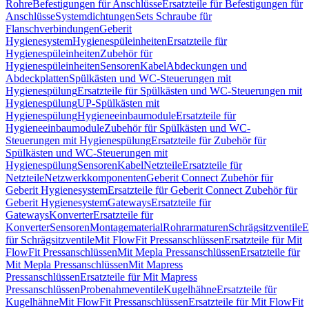
Rohre
Befestigungen für Anschlüsse
Ersatzteile für Befestigungen für
Anschlüsse
Systemdichtungen
Sets Schraube für
Flanschverbindungen
Geberit
Hygienesystem
Hygienespüleinheiten
Ersatzteile für
Hygienespüleinheiten
Zubehör für
Hygienespüleinheiten
Sensoren
Kabel
Abdeckungen und
Abdeckplatten
Spülkästen und WC-Steuerungen mit
Hygienespülung
Ersatzteile für Spülkästen und WC-Steuerungen mit
Hygienespülung
UP-Spülkästen mit
Hygienespülung
Hygieneeinbaumodule
Ersatzteile für
Hygieneeinbaumodule
Zubehör für Spülkästen und WC-
Steuerungen mit Hygienespülung
Ersatzteile für Zubehör für
Spülkästen und WC-Steuerungen mit
Hygienespülung
Sensoren
Kabel
Netzteile
Ersatzteile für
Netzteile
Netzwerkkomponenten
Geberit Connect Zubehör für
Geberit Hygienesystem
Ersatzteile für Geberit Connect Zubehör für
Geberit Hygienesystem
Gateways
Ersatzteile für
Gateways
Konverter
Ersatzteile für
Konverter
Sensoren
Montagematerial
Rohrarmaturen
Schrägsitzventile
E
für Schrägsitzventile
Mit FlowFit Pressanschlüssen
Ersatzteile für Mit
FlowFit Pressanschlüssen
Mit Mepla Pressanschlüssen
Ersatzteile für
Mit Mepla Pressanschlüssen
Mit Mapress
Pressanschlüssen
Ersatzteile für Mit Mapress
Pressanschlüssen
Probenahmeventile
Kugelhähne
Ersatzteile für
Kugelhähne
Mit FlowFit Pressanschlüssen
Ersatzteile für Mit FlowFit