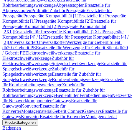
Rohrbearbeitungswerkzeuge
Abpressstopfen
Ersatzteile für
Abpressstopfen
Prüfmittel
Zubehör
Pressgeräte
Ersatzteile für
Pressgeräte
Pressgeräte Kompatibilität [1]
Ersatzteile für Pressgeräte
Kompatibilität [1]
Pressgeräte Kompatibilität [2]
Ersatzteile für
Pressgeräte Kompatibilität [2]
Pressgeräte Kompatibilität
[2XL]
Ersatzteile für Pressgeräte Kompatibilität [2XL]
Pressgeräte
Kompatibilität [4] / [2]
Ersatzteile für Pressgeräte Kompatibilität [4] /
[2]
Universalkoffer
Universalkoffer
Werkzeuge für Geberit Silent-
db20 / Geberit PE
Ersatzteile für Werkzeuge für Geberit Silent-db20
/ Geberit PE
Elektroschweißwerkzeuge
Ersatzteile für
Elektroschweißwerkzeuge
Zubehör für
Elektroschweißwerkzeuge
Spiegelschweißwerkzeuge
Ersatzteile für
Spiegelschweißwerkzeuge
Zubehör für
Spiegelschweißwerkzeuge
Ersatzteile für Zubehör für
Spiegelschweißwerkzeuge
Rohrbearbeitungswerkzeuge
Ersatzteile
für Rohrbearbeitungswerkzeuge
Zubehör für
Rohrbearbeitungswerkzeuge
Ersatzteile für Zubehör für
Rohrbearbeitungswerkzeuge
Bedienhilfen
Fernbedienungen
Netzwerk
für Netzwerkkomponenten
Gateways
Ersatzteile für
Gateways
Konverter
Ersatzteile für
Konverter
Montagematerial
Geberit Connect
Gateways
Ersatzteile für
Gateways
Konverter
Ersatzteile für Konverter
Montagematerial
Produktkategorien
Badserien