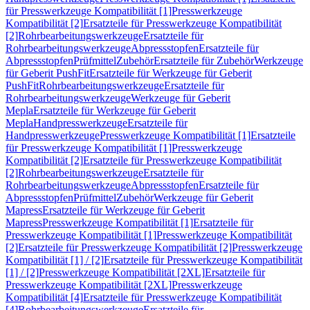
für Presswerkzeuge Kompatibilität [1]
Presswerkzeuge
Kompatibilität [2]
Ersatzteile für Presswerkzeuge Kompatibilität
[2]
Rohrbearbeitungswerkzeuge
Ersatzteile für
Rohrbearbeitungswerkzeuge
Abpressstopfen
Ersatzteile für
Abpressstopfen
Prüfmittel
Zubehör
Ersatzteile für Zubehör
Werkzeuge
für Geberit PushFit
Ersatzteile für Werkzeuge für Geberit
PushFit
Rohrbearbeitungswerkzeuge
Ersatzteile für
Rohrbearbeitungswerkzeuge
Werkzeuge für Geberit
Mepla
Ersatzteile für Werkzeuge für Geberit
Mepla
Handpresswerkzeuge
Ersatzteile für
Handpresswerkzeuge
Presswerkzeuge Kompatibilität [1]
Ersatzteile
für Presswerkzeuge Kompatibilität [1]
Presswerkzeuge
Kompatibilität [2]
Ersatzteile für Presswerkzeuge Kompatibilität
[2]
Rohrbearbeitungswerkzeuge
Ersatzteile für
Rohrbearbeitungswerkzeuge
Abpressstopfen
Ersatzteile für
Abpressstopfen
Prüfmittel
Zubehör
Werkzeuge für Geberit
Mapress
Ersatzteile für Werkzeuge für Geberit
Mapress
Presswerkzeuge Kompatibilität [1]
Ersatzteile für
Presswerkzeuge Kompatibilität [1]
Presswerkzeuge Kompatibilität
[2]
Ersatzteile für Presswerkzeuge Kompatibilität [2]
Presswerkzeuge
Kompatibilität [1] / [2]
Ersatzteile für Presswerkzeuge Kompatibilität
[1] / [2]
Presswerkzeuge Kompatibilität [2XL]
Ersatzteile für
Presswerkzeuge Kompatibilität [2XL]
Presswerkzeuge
Kompatibilität [4]
Ersatzteile für Presswerkzeuge Kompatibilität
[4]
Rohrbearbeitungswerkzeuge
Ersatzteile für