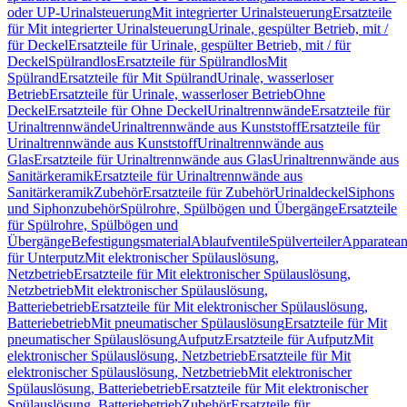
oder UP-Urinalsteuerung
Mit integrierter Urinalsteuerung
Ersatzteile
für Mit integrierter Urinalsteuerung
Urinale, gespülter Betrieb, mit /
für Deckel
Ersatzteile für Urinale, gespülter Betrieb, mit / für
Deckel
Spülrandlos
Ersatzteile für Spülrandlos
Mit
Spülrand
Ersatzteile für Mit Spülrand
Urinale, wasserloser
Betrieb
Ersatzteile für Urinale, wasserloser Betrieb
Ohne
Deckel
Ersatzteile für Ohne Deckel
Urinaltrennwände
Ersatzteile für
Urinaltrennwände
Urinaltrennwände aus Kunststoff
Ersatzteile für
Urinaltrennwände aus Kunststoff
Urinaltrennwände aus
Glas
Ersatzteile für Urinaltrennwände aus Glas
Urinaltrennwände aus
Sanitärkeramik
Ersatzteile für Urinaltrennwände aus
Sanitärkeramik
Zubehör
Ersatzteile für Zubehör
Urinaldeckel
Siphons
und Siphonzubehör
Spülrohre, Spülbögen und Übergänge
Ersatzteile
für Spülrohre, Spülbögen und
Übergänge
Befestigungsmaterial
Ablaufventile
Spülverteiler
Apparatean
für Unterputz
Mit elektronischer Spülauslösung,
Netzbetrieb
Ersatzteile für Mit elektronischer Spülauslösung,
Netzbetrieb
Mit elektronischer Spülauslösung,
Batteriebetrieb
Ersatzteile für Mit elektronischer Spülauslösung,
Batteriebetrieb
Mit pneumatischer Spülauslösung
Ersatzteile für Mit
pneumatischer Spülauslösung
Aufputz
Ersatzteile für Aufputz
Mit
elektronischer Spülauslösung, Netzbetrieb
Ersatzteile für Mit
elektronischer Spülauslösung, Netzbetrieb
Mit elektronischer
Spülauslösung, Batteriebetrieb
Ersatzteile für Mit elektronischer
Spülauslösung, Batteriebetrieb
Zubehör
Ersatzteile für