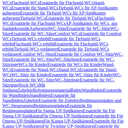
WCs
Flachspül-WCs
Ersatzteile für Flachspül-WCs
Stand-
WCs
Ersatzteile für Stand-WCs
Tiefspül-WCs für AP-Spülkasten
aufgesetzt
Ersatzteile für Tiefspül-WCs für AP-Spülkasten
aufgesetzt
Tiefspül-WCs
Ersatzteile für Tiefspül-WCs
Flachspül-
WCs
Ersatzteile für Flachspül-WCs
AP-Spülkästen für WCs, aus
Sanitärkeramik
Aufgesetzt
WC-Sitze
Ersatzteile für WC-Sitze
WC-
Sitze
Ersatzteile für WC-Sitze
Comfort WCs
Ersatzteile für Comfort
WCs
Tiefspül-WCs erhöht
Ersatzteile für Tiefspül-WCs
erhöht
Flachspül-WCs erhöht
Ersatzteile für Flachspül-WCs
erhöht
Tiefspül-WCs verlängert
Ersatzteile für Tiefspül-WCs
verlängert
Comfort WC-Sitze
Ersatzteile für Comfort WC-Sitze
WC-
Sitze
Ersatzteile für WC-Sitze
WC-Sitzringe
Ersatzteile für WC-
Sitzringe
WCs für Kinder
Ersatzteile für WCs für Kinder
Wand-
WCs
Ersatzteile für Wand-WCs
Stand-WCs
Ersatzteile für Stand-
WCs
WC-Sitze für Kinder
Ersatzteile für WC-Sitze für Kinder
WC-
Sitze
Ersatzteile für WC-Sitze
WC-Sitzringe
Ersatzteile für WC-
Sitzringe
Hock-WCs
Mit
Spülung
Zubehör
Befestigungsmaterial
Bidets
Wandbidets
Ersatzteile
für Wandbidets
Standbidets
Ersatzteile für
Standbidets
Zubehör
Ersatzteile für Zubehör
Betätigungsplatten und
WC-Steuerungen
Betätigungsplatten
Ersatzteile für
Betätigungsplatten
Für Sigma UP-Spülkästen
Ersatzteile für Für
Sigma UP-Spülkästen
Für Omega UP-Spülkästen
Ersatzteile für Für
Omega UP-Spülkästen
Für Kappa UP-Spülkästen
Ersatzteile für Für
Kappa UP-Spülkästen
Für Twinline UP-Spülkästen
Ersatzteile für