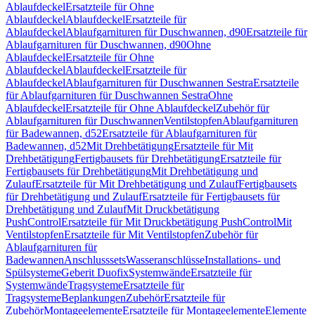
Ablaufdeckel
Ersatzteile für Ohne
Ablaufdeckel
Ablaufdeckel
Ersatzteile für
Ablaufdeckel
Ablaufgarnituren für Duschwannen, d90
Ersatzteile für
Ablaufgarnituren für Duschwannen, d90
Ohne
Ablaufdeckel
Ersatzteile für Ohne
Ablaufdeckel
Ablaufdeckel
Ersatzteile für
Ablaufdeckel
Ablaufgarnituren für Duschwannen Sestra
Ersatzteile
für Ablaufgarnituren für Duschwannen Sestra
Ohne
Ablaufdeckel
Ersatzteile für Ohne Ablaufdeckel
Zubehör für
Ablaufgarnituren für Duschwannen
Ventilstopfen
Ablaufgarnituren
für Badewannen, d52
Ersatzteile für Ablaufgarnituren für
Badewannen, d52
Mit Drehbetätigung
Ersatzteile für Mit
Drehbetätigung
Fertigbausets für Drehbetätigung
Ersatzteile für
Fertigbausets für Drehbetätigung
Mit Drehbetätigung und
Zulauf
Ersatzteile für Mit Drehbetätigung und Zulauf
Fertigbausets
für Drehbetätigung und Zulauf
Ersatzteile für Fertigbausets für
Drehbetätigung und Zulauf
Mit Druckbetätigung
PushControl
Ersatzteile für Mit Druckbetätigung PushControl
Mit
Ventilstopfen
Ersatzteile für Mit Ventilstopfen
Zubehör für
Ablaufgarnituren für
Badewannen
Anschlusssets
Wasseranschlüsse
Installations- und
Spülsysteme
Geberit Duofix
Systemwände
Ersatzteile für
Systemwände
Tragsysteme
Ersatzteile für
Tragsysteme
Beplankungen
Zubehör
Ersatzteile für
Zubehör
Montageelemente
Ersatzteile für Montageelemente
Elemente