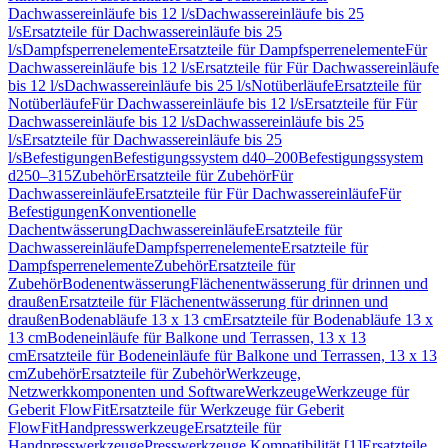
Dachwassereinläufe bis 12 l/s
Dachwassereinläufe bis 25
l/s
Ersatzteile für Dachwassereinläufe bis 25
l/s
Dampfsperrenelemente
Ersatzteile für Dampfsperrenelemente
Für
Dachwassereinläufe bis 12 l/s
Ersatzteile für Für Dachwassereinläufe
bis 12 l/s
Dachwassereinläufe bis 25 l/s
Notüberläufe
Ersatzteile für
Notüberläufe
Für Dachwassereinläufe bis 12 l/s
Ersatzteile für Für
Dachwassereinläufe bis 12 l/s
Dachwassereinläufe bis 25
l/s
Ersatzteile für Dachwassereinläufe bis 25
l/s
Befestigungen
Befestigungssystem d40–200
Befestigungssystem
d250–315
Zubehör
Ersatzteile für Zubehör
Für
Dachwassereinläufe
Ersatzteile für Für Dachwassereinläufe
Für
Befestigungen
Konventionelle
Dachentwässerung
Dachwassereinläufe
Ersatzteile für
Dachwassereinläufe
Dampfsperrenelemente
Ersatzteile für
Dampfsperrenelemente
Zubehör
Ersatzteile für
Zubehör
Bodenentwässerung
Flächenentwässerung für drinnen und
draußen
Ersatzteile für Flächenentwässerung für drinnen und
draußen
Bodenabläufe 13 x 13 cm
Ersatzteile für Bodenabläufe 13 x
13 cm
Bodeneinläufe für Balkone und Terrassen, 13 x 13
cm
Ersatzteile für Bodeneinläufe für Balkone und Terrassen, 13 x 13
cm
Zubehör
Ersatzteile für Zubehör
Werkzeuge,
Netzwerkkomponenten und Software
Werkzeuge
Werkzeuge für
Geberit FlowFit
Ersatzteile für Werkzeuge für Geberit
FlowFit
Handpresswerkzeuge
Ersatzteile für
Handpresswerkzeuge
Presswerkzeuge Kompatibilität [1]
Ersatzteile