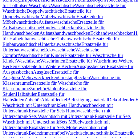
für Löthülsen
Waschplatz
Waschtische
Waschtische
Ersatzteile für
Waschtische
Doppelwaschtische
Ersatzteile für
Doppelwaschtische
Möbelwaschtische
Ersatzteile für
Möbelwaschtische
Aufsatzwaschtische
Ersatzteile für
Aufsatzwaschtische
Handwaschbecken
Ersatzteile für
Handwaschbecken
Aufsatzhandwaschbecken
Eckhandwaschbecken
H
für Halbeinbauwaschtische
Einbauwaschtische
Ersatzteile für
Einbauwaschtische
Unterbauwaschtische
Ersatzteile für
Unterbauwaschtische
Eckwaschtische
Waschtische
Comfort
Waschtische für Kinder
Ersatzteile für Waschtische für
Kinder
Waschtische
Waschrinnen
Ersatzteile für Waschrinnen
Weitere
Becken
Ersatzteile für Weitere Becken
Ausgussbecken
Ersatzteile für
Ausgussbecken
Ausgüsse
Ersatzteile für
Ausgüsse
Mehrzweckbecken
Gipsfangbecken
Waschtische für
Klassenräume
Ersatzteile für Waschtische für
Klassenräume
Zubehör
Säulen
Ersatzteile für
Säulen
Halbsäulen
Ersatzteile für
Halbsäulen
Zubehör
Ablaufdeckel
Befestigungsmaterial
Dekorblenden
W
Waschtisch mit Unterschrank
Sets Handwaschbecken mit
Unterschrank
Ersatzteile für Sets Handwaschbecken mit
Unterschrank
Sets Waschtisch mit Unterschrank
Ersatzteile für Sets
Waschtisch mit Unterschrank
Sets Möbelwaschtisch mit
Unterschrank
Ersatzteile für Sets Möbelwaschtisch mit
Unterschrank
Badezimmermöbel
Waschtischunterschränke
Ersatzteile