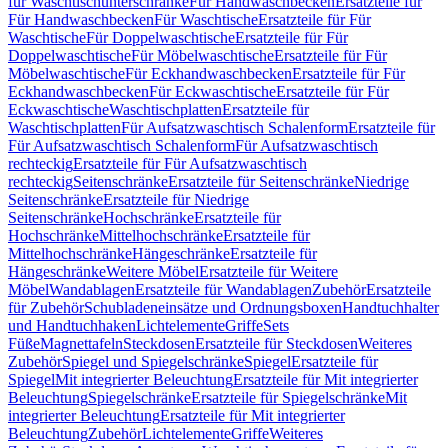
für Waschtischunterschränke
Für Handwaschbecken
Ersatzteile für
Für Handwaschbecken
Für Waschtische
Ersatzteile für Für
Waschtische
Für Doppelwaschtische
Ersatzteile für Für
Doppelwaschtische
Für Möbelwaschtische
Ersatzteile für Für
Möbelwaschtische
Für Eckhandwaschbecken
Ersatzteile für Für
Eckhandwaschbecken
Für Eckwaschtische
Ersatzteile für Für
Eckwaschtische
Waschtischplatten
Ersatzteile für
Waschtischplatten
Für Aufsatzwaschtisch Schalenform
Ersatzteile für
Für Aufsatzwaschtisch Schalenform
Für Aufsatzwaschtisch
rechteckig
Ersatzteile für Für Aufsatzwaschtisch
rechteckig
Seitenschränke
Ersatzteile für Seitenschränke
Niedrige
Seitenschränke
Ersatzteile für Niedrige
Seitenschränke
Hochschränke
Ersatzteile für
Hochschränke
Mittelhochschränke
Ersatzteile für
Mittelhochschränke
Hängeschränke
Ersatzteile für
Hängeschränke
Weitere Möbel
Ersatzteile für Weitere
Möbel
Wandablagen
Ersatzteile für Wandablagen
Zubehör
Ersatzteile
für Zubehör
Schubladeneinsätze und Ordnungsboxen
Handtuchhalter
und Handtuchhaken
Lichtelemente
Griffe
Sets
Füße
Magnettafeln
Steckdosen
Ersatzteile für Steckdosen
Weiteres
Zubehör
Spiegel und Spiegelschränke
Spiegel
Ersatzteile für
Spiegel
Mit integrierter Beleuchtung
Ersatzteile für Mit integrierter
Beleuchtung
Spiegelschränke
Ersatzteile für Spiegelschränke
Mit
integrierter Beleuchtung
Ersatzteile für Mit integrierter
Beleuchtung
Zubehör
Lichtelemente
Griffe
Weiteres