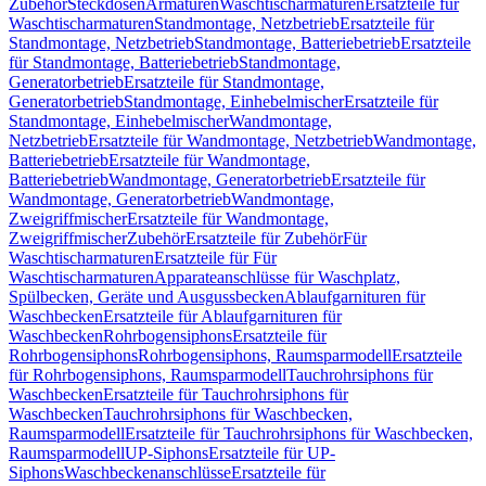
Zubehör
Steckdosen
Armaturen
Waschtischarmaturen
Ersatzteile für
Waschtischarmaturen
Standmontage, Netzbetrieb
Ersatzteile für
Standmontage, Netzbetrieb
Standmontage, Batteriebetrieb
Ersatzteile
für Standmontage, Batteriebetrieb
Standmontage,
Generatorbetrieb
Ersatzteile für Standmontage,
Generatorbetrieb
Standmontage, Einhebelmischer
Ersatzteile für
Standmontage, Einhebelmischer
Wandmontage,
Netzbetrieb
Ersatzteile für Wandmontage, Netzbetrieb
Wandmontage,
Batteriebetrieb
Ersatzteile für Wandmontage,
Batteriebetrieb
Wandmontage, Generatorbetrieb
Ersatzteile für
Wandmontage, Generatorbetrieb
Wandmontage,
Zweigriffmischer
Ersatzteile für Wandmontage,
Zweigriffmischer
Zubehör
Ersatzteile für Zubehör
Für
Waschtischarmaturen
Ersatzteile für Für
Waschtischarmaturen
Apparateanschlüsse für Waschplatz,
Spülbecken, Geräte und Ausgussbecken
Ablaufgarnituren für
Waschbecken
Ersatzteile für Ablaufgarnituren für
Waschbecken
Rohrbogensiphons
Ersatzteile für
Rohrbogensiphons
Rohrbogensiphons, Raumsparmodell
Ersatzteile
für Rohrbogensiphons, Raumsparmodell
Tauchrohrsiphons für
Waschbecken
Ersatzteile für Tauchrohrsiphons für
Waschbecken
Tauchrohrsiphons für Waschbecken,
Raumsparmodell
Ersatzteile für Tauchrohrsiphons für Waschbecken,
Raumsparmodell
UP-Siphons
Ersatzteile für UP-
Siphons
Waschbeckenanschlüsse
Ersatzteile für