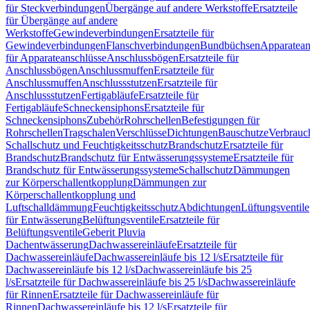
für Steckverbindungen
Übergänge auf andere Werkstoffe
Ersatzteile
für Übergänge auf andere
Werkstoffe
Gewindeverbindungen
Ersatzteile für
Gewindeverbindungen
Flanschverbindungen
Bundbüchsen
Apparatean
für Apparateanschlüsse
Anschlussbögen
Ersatzteile für
Anschlussbögen
Anschlussmuffen
Ersatzteile für
Anschlussmuffen
Anschlussstutzen
Ersatzteile für
Anschlussstutzen
Fertigabläufe
Ersatzteile für
Fertigabläufe
Schneckensiphons
Ersatzteile für
Schneckensiphons
Zubehör
Rohrschellen
Befestigungen für
Rohrschellen
Tragschalen
Verschlüsse
Dichtungen
Bauschutze
Verbrauc
Schallschutz und Feuchtigkeitsschutz
Brandschutz
Ersatzteile für
Brandschutz
Brandschutz für Entwässerungssysteme
Ersatzteile für
Brandschutz für Entwässerungssysteme
Schallschutz
Dämmungen
zur Körperschallentkopplung
Dämmungen zur
Körperschallentkopplung und
Luftschalldämmung
Feuchtigkeitsschutz
Abdichtungen
Lüftungsventile
für Entwässerung
Belüftungsventile
Ersatzteile für
Belüftungsventile
Geberit Pluvia
Dachentwässerung
Dachwassereinläufe
Ersatzteile für
Dachwassereinläufe
Dachwassereinläufe bis 12 l/s
Ersatzteile für
Dachwassereinläufe bis 12 l/s
Dachwassereinläufe bis 25
l/s
Ersatzteile für Dachwassereinläufe bis 25 l/s
Dachwassereinläufe
für Rinnen
Ersatzteile für Dachwassereinläufe für
Rinnen
Dachwassereinläufe bis 12 l/s
Ersatzteile für