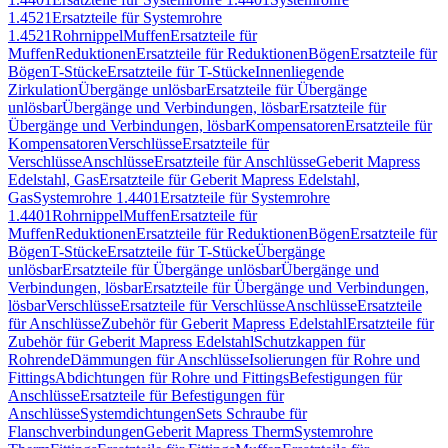
1.4521
Ersatzteile für Systemrohre
1.4521
Rohrnippel
Muffen
Ersatzteile für
Muffen
Reduktionen
Ersatzteile für Reduktionen
Bögen
Ersatzteile für
Bögen
T-Stücke
Ersatzteile für T-Stücke
Innenliegende
Zirkulation
Übergänge unlösbar
Ersatzteile für Übergänge
unlösbar
Übergänge und Verbindungen, lösbar
Ersatzteile für
Übergänge und Verbindungen, lösbar
Kompensatoren
Ersatzteile für
Kompensatoren
Verschlüsse
Ersatzteile für
Verschlüsse
Anschlüsse
Ersatzteile für Anschlüsse
Geberit Mapress
Edelstahl, Gas
Ersatzteile für Geberit Mapress Edelstahl,
Gas
Systemrohre 1.4401
Ersatzteile für Systemrohre
1.4401
Rohrnippel
Muffen
Ersatzteile für
Muffen
Reduktionen
Ersatzteile für Reduktionen
Bögen
Ersatzteile für
Bögen
T-Stücke
Ersatzteile für T-Stücke
Übergänge
unlösbar
Ersatzteile für Übergänge unlösbar
Übergänge und
Verbindungen, lösbar
Ersatzteile für Übergänge und Verbindungen,
lösbar
Verschlüsse
Ersatzteile für Verschlüsse
Anschlüsse
Ersatzteile
für Anschlüsse
Zubehör für Geberit Mapress Edelstahl
Ersatzteile für
Zubehör für Geberit Mapress Edelstahl
Schutzkappen für
Rohrende
Dämmungen für Anschlüsse
Isolierungen für Rohre und
Fittings
Abdichtungen für Rohre und Fittings
Befestigungen für
Anschlüsse
Ersatzteile für Befestigungen für
Anschlüsse
Systemdichtungen
Sets Schraube für
Flanschverbindungen
Geberit Mapress Therm
Systemrohre