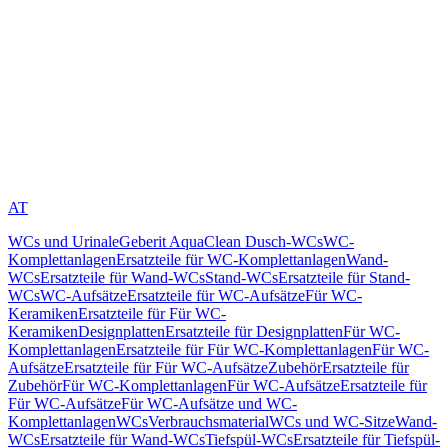
AT
WCs und Urinale
Geberit AquaClean Dusch-WCs
WC-
Komplettanlagen
Ersatzteile für WC-Komplettanlagen
Wand-
WCs
Ersatzteile für Wand-WCs
Stand-WCs
Ersatzteile für Stand-
WCs
WC-Aufsätze
Ersatzteile für WC-Aufsätze
Für WC-
Keramiken
Ersatzteile für Für WC-
Keramiken
Designplatten
Ersatzteile für Designplatten
Für WC-
Komplettanlagen
Ersatzteile für Für WC-Komplettanlagen
Für WC-
Aufsätze
Ersatzteile für Für WC-Aufsätze
Zubehör
Ersatzteile für
Zubehör
Für WC-Komplettanlagen
Für WC-Aufsätze
Ersatzteile für
Für WC-Aufsätze
Für WC-Aufsätze und WC-
Komplettanlagen
WCs
Verbrauchsmaterial
WCs und WC-Sitze
Wand-
WCs
Ersatzteile für Wand-WCs
Tiefspül-WCs
Ersatzteile für Tiefspül-