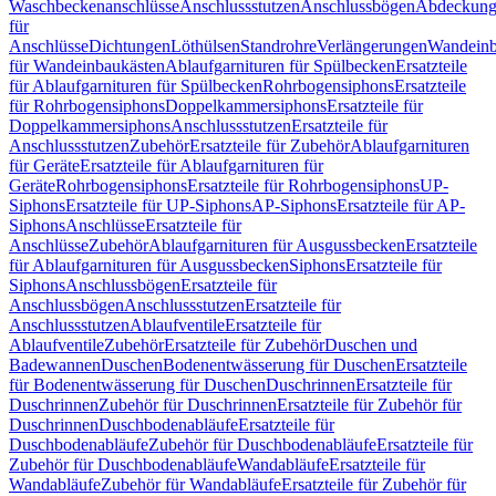
Waschbeckenanschlüsse
Anschlussstutzen
Anschlussbögen
Abdeckung
für
Anschlüsse
Dichtungen
Löthülsen
Standrohre
Verlängerungen
Wandeinb
für Wandeinbaukästen
Ablaufgarnituren für Spülbecken
Ersatzteile
für Ablaufgarnituren für Spülbecken
Rohrbogensiphons
Ersatzteile
für Rohrbogensiphons
Doppelkammersiphons
Ersatzteile für
Doppelkammersiphons
Anschlussstutzen
Ersatzteile für
Anschlussstutzen
Zubehör
Ersatzteile für Zubehör
Ablaufgarnituren
für Geräte
Ersatzteile für Ablaufgarnituren für
Geräte
Rohrbogensiphons
Ersatzteile für Rohrbogensiphons
UP-
Siphons
Ersatzteile für UP-Siphons
AP-Siphons
Ersatzteile für AP-
Siphons
Anschlüsse
Ersatzteile für
Anschlüsse
Zubehör
Ablaufgarnituren für Ausgussbecken
Ersatzteile
für Ablaufgarnituren für Ausgussbecken
Siphons
Ersatzteile für
Siphons
Anschlussbögen
Ersatzteile für
Anschlussbögen
Anschlussstutzen
Ersatzteile für
Anschlussstutzen
Ablaufventile
Ersatzteile für
Ablaufventile
Zubehör
Ersatzteile für Zubehör
Duschen und
Badewannen
Duschen
Bodenentwässerung für Duschen
Ersatzteile
für Bodenentwässerung für Duschen
Duschrinnen
Ersatzteile für
Duschrinnen
Zubehör für Duschrinnen
Ersatzteile für Zubehör für
Duschrinnen
Duschbodenabläufe
Ersatzteile für
Duschbodenabläufe
Zubehör für Duschbodenabläufe
Ersatzteile für
Zubehör für Duschbodenabläufe
Wandabläufe
Ersatzteile für
Wandabläufe
Zubehör für Wandabläufe
Ersatzteile für Zubehör für