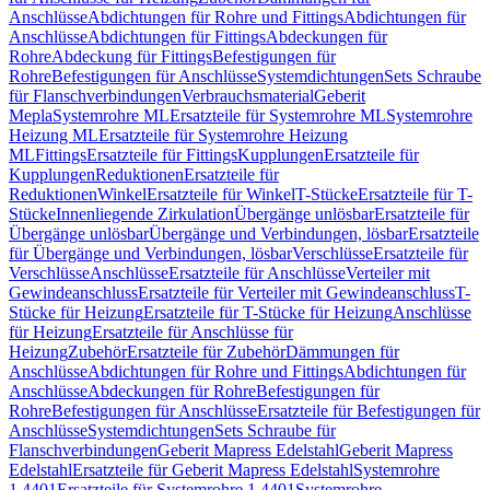
Anschlüsse
Abdichtungen für Rohre und Fittings
Abdichtungen für
Anschlüsse
Abdichtungen für Fittings
Abdeckungen für
Rohre
Abdeckung für Fittings
Befestigungen für
Rohre
Befestigungen für Anschlüsse
Systemdichtungen
Sets Schraube
für Flanschverbindungen
Verbrauchsmaterial
Geberit
Mepla
Systemrohre ML
Ersatzteile für Systemrohre ML
Systemrohre
Heizung ML
Ersatzteile für Systemrohre Heizung
ML
Fittings
Ersatzteile für Fittings
Kupplungen
Ersatzteile für
Kupplungen
Reduktionen
Ersatzteile für
Reduktionen
Winkel
Ersatzteile für Winkel
T-Stücke
Ersatzteile für T-
Stücke
Innenliegende Zirkulation
Übergänge unlösbar
Ersatzteile für
Übergänge unlösbar
Übergänge und Verbindungen, lösbar
Ersatzteile
für Übergänge und Verbindungen, lösbar
Verschlüsse
Ersatzteile für
Verschlüsse
Anschlüsse
Ersatzteile für Anschlüsse
Verteiler mit
Gewindeanschluss
Ersatzteile für Verteiler mit Gewindeanschluss
T-
Stücke für Heizung
Ersatzteile für T-Stücke für Heizung
Anschlüsse
für Heizung
Ersatzteile für Anschlüsse für
Heizung
Zubehör
Ersatzteile für Zubehör
Dämmungen für
Anschlüsse
Abdichtungen für Rohre und Fittings
Abdichtungen für
Anschlüsse
Abdeckungen für Rohre
Befestigungen für
Rohre
Befestigungen für Anschlüsse
Ersatzteile für Befestigungen für
Anschlüsse
Systemdichtungen
Sets Schraube für
Flanschverbindungen
Geberit Mapress Edelstahl
Geberit Mapress
Edelstahl
Ersatzteile für Geberit Mapress Edelstahl
Systemrohre
1.4401
Ersatzteile für Systemrohre 1.4401
Systemrohre