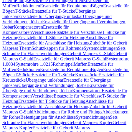
Therm
Fittings
Ersatzteile für Fittings
Muffen
Ersatzteile für
Muffen
Reduktionen
Ersatzteile für Reduktionen
Bögen
Ersatzteile für
Bögen
T-Stücke
Ersatzteile für T-Stücke
Übergänge
unlösbar
Ersatzteile für Übergänge unlösbar
Übergänge und
Verbindungen, lösbar
Ersatzteile für Übergänge und Verbindungen,
lösbar
Kompensatoren
Ersatzteile für
Kompensatoren
Verschlüsse
Ersatzteile für Verschlüsse
T-Stücke für
Heizung
Ersatzteile für T-Stücke für Heizung
Anschlüsse für
Heizung
Ersatzteile für Anschlüsse für Heizung
Zubehör für Geberit
Mapress Therm
Schutzkappen für Rohrende
Systemdichtungen
Sets
Schraube für Flanschverbindungen
Geberit Mapress C-Stahl
Geberit
Mapress C-Stahl
Ersatzteile für Geberit Mapress C-Stahl
Systemrohre
1.0034
Systemrohre 1.0215
Rohrnippel
Muffen
Ersatzteile für
Muffen
Reduktionen
Ersatzteile für Reduktionen
Bögen
Ersatzteile für
Bögen
T-Stücke
Ersatzteile für T-Stücke
Kreuzstücke
Ersatzteile für
Kreuzstücke
Übergänge unlösbar
Ersatzteile für Übergänge
unlösbar
Übergänge und Verbindungen, lösbar
Ersatzteile für
Übergänge und Verbindungen, lösbar
Kompensatoren
Ersatzteile für
Kompensatoren
Verschlüsse
Ersatzteile für Verschlüsse
T-Stücke für
Heizung
Ersatzteile für T-Stücke für Heizung
Anschlüsse für
Heizung
Ersatzteile für Anschlüsse für Heizung
Zubehör für Geberit
Mapress C-Stahl
Abdichtungen für Rohre und Fittings
Abdeckungen
für Rohre
Befestigungen für Anschlüsse
Systemdichtungen
Sets
Schraube für Flanschverbindungen
Geberit Mapress Kupfer
Geberit
Mapress Kupfer
Ersatzteile für Geberit Mapress