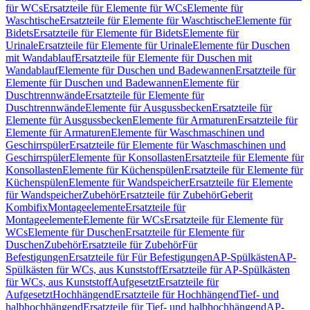
für WCs
Ersatzteile für Elemente für WCs
Elemente für
Waschtische
Ersatzteile für Elemente für Waschtische
Elemente für
Bidets
Ersatzteile für Elemente für Bidets
Elemente für
Urinale
Ersatzteile für Elemente für Urinale
Elemente für Duschen
mit Wandablauf
Ersatzteile für Elemente für Duschen mit
Wandablauf
Elemente für Duschen und Badewannen
Ersatzteile für
Elemente für Duschen und Badewannen
Elemente für
Duschtrennwände
Ersatzteile für Elemente für
Duschtrennwände
Elemente für Ausgussbecken
Ersatzteile für
Elemente für Ausgussbecken
Elemente für Armaturen
Ersatzteile für
Elemente für Armaturen
Elemente für Waschmaschinen und
Geschirrspüler
Ersatzteile für Elemente für Waschmaschinen und
Geschirrspüler
Elemente für Konsollasten
Ersatzteile für Elemente für
Konsollasten
Elemente für Küchenspülen
Ersatzteile für Elemente für
Küchenspülen
Elemente für Wandspeicher
Ersatzteile für Elemente
für Wandspeicher
Zubehör
Ersatzteile für Zubehör
Geberit
Kombifix
Montageelemente
Ersatzteile für
Montageelemente
Elemente für WCs
Ersatzteile für Elemente für
WCs
Elemente für Duschen
Ersatzteile für Elemente für
Duschen
Zubehör
Ersatzteile für Zubehör
Für
Befestigungen
Ersatzteile für Für Befestigungen
AP-Spülkästen
AP-
Spülkästen für WCs, aus Kunststoff
Ersatzteile für AP-Spülkästen
für WCs, aus Kunststoff
Aufgesetzt
Ersatzteile für
Aufgesetzt
Hochhängend
Ersatzteile für Hochhängend
Tief- und
halbhochhängend
Ersatzteile für Tief- und halbhochhängend
AP-