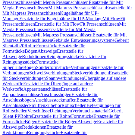
Pressanschlüssen
Mit Mepla Pressanschlüssen
Ersatzteile für Mit
Mepla Pressanschlüssen
Mit Mapress Pressanschlüssen
Ersatzteile für
Mit Mapress Pressanschlüssen
Kugelhähne für UP-
Montage
Ersatzteile für Kugelhähne für UP-Montage
Mit FlowFit
Pressanschlüssen
Ersatzteile für Mit FlowFit Pressanschlüssen
Mit
Mepla Pressanschlüssen
Ersatzteile für Mit Mepla
Pressanschlüssen
Mit Mapress Pressanschlüssen
Ersatzteile für Mit
Mapress Pressanschlüssen
Gebäude-Entwässerungssysteme
Geberit
Silent-db20
Rohre
Formstücke
Ersatzteile für
Formstücke
Bögen
Abzweige
Ersatzteile für
Abzweige
Reduktionen
Reinigungsstücke
Ersatzteile für
Reinigungsstücke
Formstücke
SuperTube
Bögen
Sonderformstücke
Verbindungen
Ersatzteile für
Verbindungen
Schweißverbindungen
Steckverbindungen
Ersatzteile
für Steckverbindungen
Spannverbindungen
Übergänge auf andere
Werkstoffe
Ersatzteile für Übergänge auf andere
Werkstoffe
Apparateanschlüsse
Ersatzteile für
Apparateanschlüsse
Anschlussbögen
Ersatzteile für
Anschlussbögen
Anschlusssteckmuffen
Ersatzteile für
Anschlusssteckmuffen
Zubehör
Rohrschellen
Befestigungen für
Rohrschellen
Verschlüsse
Dichtungen
Verbrauchsmaterial
Geberit
Silent-PP
Rohre
Ersatzteile für Rohre
Formstücke
Ersatzteile für
Formstücke
Bögen
Ersatzteile für Bögen
Abzweige
Ersatzteile für
Abzweige
Reduktionen
Ersatzteile für
Reduktionen
Reinigungsstücke
Ersatzteile für