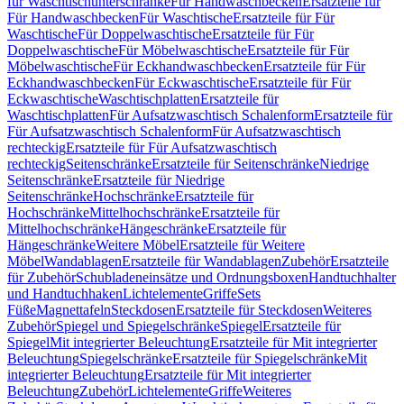
für Waschtischunterschränke
Für Handwaschbecken
Ersatzteile für
Für Handwaschbecken
Für Waschtische
Ersatzteile für Für
Waschtische
Für Doppelwaschtische
Ersatzteile für Für
Doppelwaschtische
Für Möbelwaschtische
Ersatzteile für Für
Möbelwaschtische
Für Eckhandwaschbecken
Ersatzteile für Für
Eckhandwaschbecken
Für Eckwaschtische
Ersatzteile für Für
Eckwaschtische
Waschtischplatten
Ersatzteile für
Waschtischplatten
Für Aufsatzwaschtisch Schalenform
Ersatzteile für
Für Aufsatzwaschtisch Schalenform
Für Aufsatzwaschtisch
rechteckig
Ersatzteile für Für Aufsatzwaschtisch
rechteckig
Seitenschränke
Ersatzteile für Seitenschränke
Niedrige
Seitenschränke
Ersatzteile für Niedrige
Seitenschränke
Hochschränke
Ersatzteile für
Hochschränke
Mittelhochschränke
Ersatzteile für
Mittelhochschränke
Hängeschränke
Ersatzteile für
Hängeschränke
Weitere Möbel
Ersatzteile für Weitere
Möbel
Wandablagen
Ersatzteile für Wandablagen
Zubehör
Ersatzteile
für Zubehör
Schubladeneinsätze und Ordnungsboxen
Handtuchhalter
und Handtuchhaken
Lichtelemente
Griffe
Sets
Füße
Magnettafeln
Steckdosen
Ersatzteile für Steckdosen
Weiteres
Zubehör
Spiegel und Spiegelschränke
Spiegel
Ersatzteile für
Spiegel
Mit integrierter Beleuchtung
Ersatzteile für Mit integrierter
Beleuchtung
Spiegelschränke
Ersatzteile für Spiegelschränke
Mit
integrierter Beleuchtung
Ersatzteile für Mit integrierter
Beleuchtung
Zubehör
Lichtelemente
Griffe
Weiteres