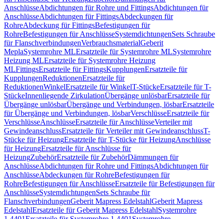
Anschlüsse
Abdichtungen für Rohre und Fittings
Abdichtungen für
Anschlüsse
Abdichtungen für Fittings
Abdeckungen für
Rohre
Abdeckung für Fittings
Befestigungen für
Rohre
Befestigungen für Anschlüsse
Systemdichtungen
Sets Schraube
für Flanschverbindungen
Verbrauchsmaterial
Geberit
Mepla
Systemrohre ML
Ersatzteile für Systemrohre ML
Systemrohre
Heizung ML
Ersatzteile für Systemrohre Heizung
ML
Fittings
Ersatzteile für Fittings
Kupplungen
Ersatzteile für
Kupplungen
Reduktionen
Ersatzteile für
Reduktionen
Winkel
Ersatzteile für Winkel
T-Stücke
Ersatzteile für T-
Stücke
Innenliegende Zirkulation
Übergänge unlösbar
Ersatzteile für
Übergänge unlösbar
Übergänge und Verbindungen, lösbar
Ersatzteile
für Übergänge und Verbindungen, lösbar
Verschlüsse
Ersatzteile für
Verschlüsse
Anschlüsse
Ersatzteile für Anschlüsse
Verteiler mit
Gewindeanschluss
Ersatzteile für Verteiler mit Gewindeanschluss
T-
Stücke für Heizung
Ersatzteile für T-Stücke für Heizung
Anschlüsse
für Heizung
Ersatzteile für Anschlüsse für
Heizung
Zubehör
Ersatzteile für Zubehör
Dämmungen für
Anschlüsse
Abdichtungen für Rohre und Fittings
Abdichtungen für
Anschlüsse
Abdeckungen für Rohre
Befestigungen für
Rohre
Befestigungen für Anschlüsse
Ersatzteile für Befestigungen für
Anschlüsse
Systemdichtungen
Sets Schraube für
Flanschverbindungen
Geberit Mapress Edelstahl
Geberit Mapress
Edelstahl
Ersatzteile für Geberit Mapress Edelstahl
Systemrohre
1.4401
Ersatzteile für Systemrohre 1.4401
Systemrohre