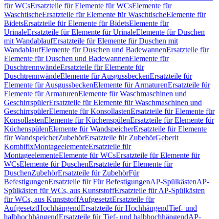
für WCs
Ersatzteile für Elemente für WCs
Elemente für
Waschtische
Ersatzteile für Elemente für Waschtische
Elemente für
Bidets
Ersatzteile für Elemente für Bidets
Elemente für
Urinale
Ersatzteile für Elemente für Urinale
Elemente für Duschen
mit Wandablauf
Ersatzteile für Elemente für Duschen mit
Wandablauf
Elemente für Duschen und Badewannen
Ersatzteile für
Elemente für Duschen und Badewannen
Elemente für
Duschtrennwände
Ersatzteile für Elemente für
Duschtrennwände
Elemente für Ausgussbecken
Ersatzteile für
Elemente für Ausgussbecken
Elemente für Armaturen
Ersatzteile für
Elemente für Armaturen
Elemente für Waschmaschinen und
Geschirrspüler
Ersatzteile für Elemente für Waschmaschinen und
Geschirrspüler
Elemente für Konsollasten
Ersatzteile für Elemente für
Konsollasten
Elemente für Küchenspülen
Ersatzteile für Elemente für
Küchenspülen
Elemente für Wandspeicher
Ersatzteile für Elemente
für Wandspeicher
Zubehör
Ersatzteile für Zubehör
Geberit
Kombifix
Montageelemente
Ersatzteile für
Montageelemente
Elemente für WCs
Ersatzteile für Elemente für
WCs
Elemente für Duschen
Ersatzteile für Elemente für
Duschen
Zubehör
Ersatzteile für Zubehör
Für
Befestigungen
Ersatzteile für Für Befestigungen
AP-Spülkästen
AP-
Spülkästen für WCs, aus Kunststoff
Ersatzteile für AP-Spülkästen
für WCs, aus Kunststoff
Aufgesetzt
Ersatzteile für
Aufgesetzt
Hochhängend
Ersatzteile für Hochhängend
Tief- und
halbhochhängend
Ersatzteile für Tief- und halbhochhängend
AP-