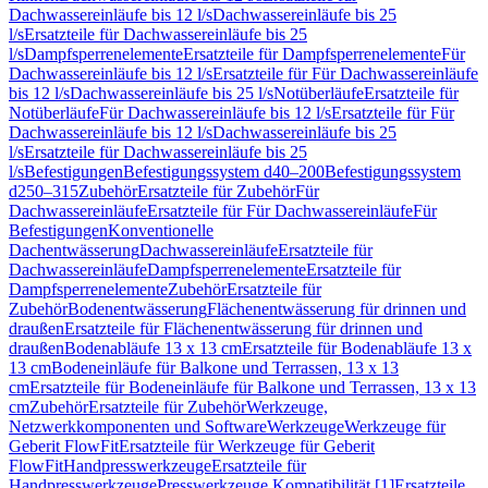
Dachwassereinläufe bis 12 l/s
Dachwassereinläufe bis 25
l/s
Ersatzteile für Dachwassereinläufe bis 25
l/s
Dampfsperrenelemente
Ersatzteile für Dampfsperrenelemente
Für
Dachwassereinläufe bis 12 l/s
Ersatzteile für Für Dachwassereinläufe
bis 12 l/s
Dachwassereinläufe bis 25 l/s
Notüberläufe
Ersatzteile für
Notüberläufe
Für Dachwassereinläufe bis 12 l/s
Ersatzteile für Für
Dachwassereinläufe bis 12 l/s
Dachwassereinläufe bis 25
l/s
Ersatzteile für Dachwassereinläufe bis 25
l/s
Befestigungen
Befestigungssystem d40–200
Befestigungssystem
d250–315
Zubehör
Ersatzteile für Zubehör
Für
Dachwassereinläufe
Ersatzteile für Für Dachwassereinläufe
Für
Befestigungen
Konventionelle
Dachentwässerung
Dachwassereinläufe
Ersatzteile für
Dachwassereinläufe
Dampfsperrenelemente
Ersatzteile für
Dampfsperrenelemente
Zubehör
Ersatzteile für
Zubehör
Bodenentwässerung
Flächenentwässerung für drinnen und
draußen
Ersatzteile für Flächenentwässerung für drinnen und
draußen
Bodenabläufe 13 x 13 cm
Ersatzteile für Bodenabläufe 13 x
13 cm
Bodeneinläufe für Balkone und Terrassen, 13 x 13
cm
Ersatzteile für Bodeneinläufe für Balkone und Terrassen, 13 x 13
cm
Zubehör
Ersatzteile für Zubehör
Werkzeuge,
Netzwerkkomponenten und Software
Werkzeuge
Werkzeuge für
Geberit FlowFit
Ersatzteile für Werkzeuge für Geberit
FlowFit
Handpresswerkzeuge
Ersatzteile für
Handpresswerkzeuge
Presswerkzeuge Kompatibilität [1]
Ersatzteile