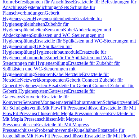
Rohre
Befestigungen für Anschlüsse
Ersatzteile für Befestigungen für
Anschlüsse
Systemdichtungen
Sets Schraube für
Flanschverbindungen
Geberit
Hygienesystem
Hygienespüleinheiten
Ersatzteile für
Hygienespüleinheiten
Zubehör für
Hygienespüleinheiten
Sensoren
Kabel
Abdeckungen und
Abdeckplatten
Spülkästen und WC-Steuerungen mit
Hygienespülung
Ersatzteile für Spülkästen und WC-Steuerungen mit
Hygienespülung
UP-Spülkästen mit
Hygienespülung
Hygieneeinbaumodule
Ersatzteile für
Hygieneeinbaumodule
Zubehör für Spülkästen und WC-
Steuerungen mit Hygienespülung
Ersatzteile für Zubehör für
Spülkästen und WC-Steuerungen mit
Hygienespülung
Sensoren
Kabel
Netzteile
Ersatzteile für
Netzteile
Netzwerkkomponenten
Geberit Connect Zubehör für
Geberit Hygienesystem
Ersatzteile für Geberit Connect Zubehör für
Geberit Hygienesystem
Gateways
Ersatzteile für
Gateways
Konverter
Ersatzteile für
Konverter
Sensoren
Montagematerial
Rohrarmaturen
Schrägsitzventile
E
für Schrägsitzventile
Mit FlowFit Pressanschlüssen
Ersatzteile für Mit
FlowFit Pressanschlüssen
Mit Mepla Pressanschlüssen
Ersatzteile für
Mit Mepla Pressanschlüssen
Mit Mapress
Pressanschlüssen
Ersatzteile für Mit Mapress
Pressanschlüssen
Probenahmeventile
Kugelhähne
Ersatzteile für
Kugelhähne
Mit FlowFit Pressanschlüssen
Ersatzteile für Mit FlowFit