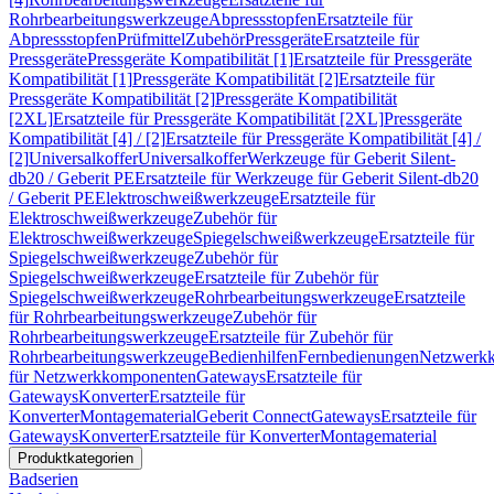
Rohrbearbeitungswerkzeuge
Abpressstopfen
Ersatzteile für
Abpressstopfen
Prüfmittel
Zubehör
Pressgeräte
Ersatzteile für
Pressgeräte
Pressgeräte Kompatibilität [1]
Ersatzteile für Pressgeräte
Kompatibilität [1]
Pressgeräte Kompatibilität [2]
Ersatzteile für
Pressgeräte Kompatibilität [2]
Pressgeräte Kompatibilität
[2XL]
Ersatzteile für Pressgeräte Kompatibilität [2XL]
Pressgeräte
Kompatibilität [4] / [2]
Ersatzteile für Pressgeräte Kompatibilität [4] /
[2]
Universalkoffer
Universalkoffer
Werkzeuge für Geberit Silent-
db20 / Geberit PE
Ersatzteile für Werkzeuge für Geberit Silent-db20
/ Geberit PE
Elektroschweißwerkzeuge
Ersatzteile für
Elektroschweißwerkzeuge
Zubehör für
Elektroschweißwerkzeuge
Spiegelschweißwerkzeuge
Ersatzteile für
Spiegelschweißwerkzeuge
Zubehör für
Spiegelschweißwerkzeuge
Ersatzteile für Zubehör für
Spiegelschweißwerkzeuge
Rohrbearbeitungswerkzeuge
Ersatzteile
für Rohrbearbeitungswerkzeuge
Zubehör für
Rohrbearbeitungswerkzeuge
Ersatzteile für Zubehör für
Rohrbearbeitungswerkzeuge
Bedienhilfen
Fernbedienungen
Netzwerk
für Netzwerkkomponenten
Gateways
Ersatzteile für
Gateways
Konverter
Ersatzteile für
Konverter
Montagematerial
Geberit Connect
Gateways
Ersatzteile für
Gateways
Konverter
Ersatzteile für Konverter
Montagematerial
Produktkategorien
Badserien