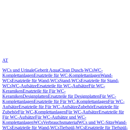
AT
WCs und Urinale
Geberit AquaClean Dusch-WCs
WC-
Komplettanlagen
Ersatzteile für WC-Komplettanlagen
Wand-
WCs
Ersatzteile für Wand-WCs
Stand-WCs
Ersatzteile für Stand-
WCs
WC-Aufsätze
Ersatzteile für WC-Aufsätze
Für WC-
Keramiken
Ersatzteile für Für WC-
Keramiken
Designplatten
Ersatzteile für Designplatten
Für WC-
Komplettanlagen
Ersatzteile für Für WC-Komplettanlagen
Für WC-
Aufsätze
Ersatzteile für Für WC-Aufsätze
Zubehör
Ersatzteile für
Zubehör
Für WC-Komplettanlagen
Für WC-Aufsätze
Ersatzteile für
Für WC-Aufsätze
Für WC-Aufsätze und WC-
Komplettanlagen
WCs
Verbrauchsmaterial
WCs und WC-Sitze
Wand-
WCs
Ersatzteile für Wand-WCs
Tiefspül-WCs
Ersatzteile für Tiefspül-