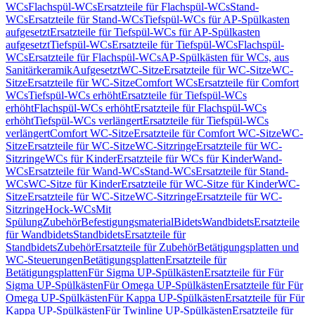
WCs
Flachspül-WCs
Ersatzteile für Flachspül-WCs
Stand-
WCs
Ersatzteile für Stand-WCs
Tiefspül-WCs für AP-Spülkasten
aufgesetzt
Ersatzteile für Tiefspül-WCs für AP-Spülkasten
aufgesetzt
Tiefspül-WCs
Ersatzteile für Tiefspül-WCs
Flachspül-
WCs
Ersatzteile für Flachspül-WCs
AP-Spülkästen für WCs, aus
Sanitärkeramik
Aufgesetzt
WC-Sitze
Ersatzteile für WC-Sitze
WC-
Sitze
Ersatzteile für WC-Sitze
Comfort WCs
Ersatzteile für Comfort
WCs
Tiefspül-WCs erhöht
Ersatzteile für Tiefspül-WCs
erhöht
Flachspül-WCs erhöht
Ersatzteile für Flachspül-WCs
erhöht
Tiefspül-WCs verlängert
Ersatzteile für Tiefspül-WCs
verlängert
Comfort WC-Sitze
Ersatzteile für Comfort WC-Sitze
WC-
Sitze
Ersatzteile für WC-Sitze
WC-Sitzringe
Ersatzteile für WC-
Sitzringe
WCs für Kinder
Ersatzteile für WCs für Kinder
Wand-
WCs
Ersatzteile für Wand-WCs
Stand-WCs
Ersatzteile für Stand-
WCs
WC-Sitze für Kinder
Ersatzteile für WC-Sitze für Kinder
WC-
Sitze
Ersatzteile für WC-Sitze
WC-Sitzringe
Ersatzteile für WC-
Sitzringe
Hock-WCs
Mit
Spülung
Zubehör
Befestigungsmaterial
Bidets
Wandbidets
Ersatzteile
für Wandbidets
Standbidets
Ersatzteile für
Standbidets
Zubehör
Ersatzteile für Zubehör
Betätigungsplatten und
WC-Steuerungen
Betätigungsplatten
Ersatzteile für
Betätigungsplatten
Für Sigma UP-Spülkästen
Ersatzteile für Für
Sigma UP-Spülkästen
Für Omega UP-Spülkästen
Ersatzteile für Für
Omega UP-Spülkästen
Für Kappa UP-Spülkästen
Ersatzteile für Für
Kappa UP-Spülkästen
Für Twinline UP-Spülkästen
Ersatzteile für