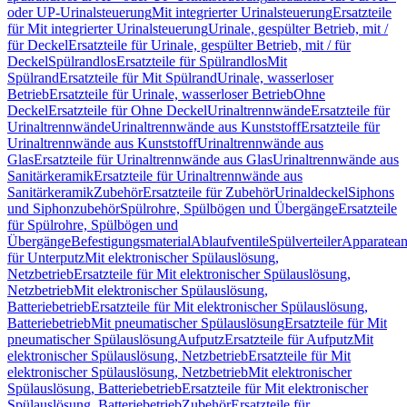
oder UP-Urinalsteuerung
Mit integrierter Urinalsteuerung
Ersatzteile
für Mit integrierter Urinalsteuerung
Urinale, gespülter Betrieb, mit /
für Deckel
Ersatzteile für Urinale, gespülter Betrieb, mit / für
Deckel
Spülrandlos
Ersatzteile für Spülrandlos
Mit
Spülrand
Ersatzteile für Mit Spülrand
Urinale, wasserloser
Betrieb
Ersatzteile für Urinale, wasserloser Betrieb
Ohne
Deckel
Ersatzteile für Ohne Deckel
Urinaltrennwände
Ersatzteile für
Urinaltrennwände
Urinaltrennwände aus Kunststoff
Ersatzteile für
Urinaltrennwände aus Kunststoff
Urinaltrennwände aus
Glas
Ersatzteile für Urinaltrennwände aus Glas
Urinaltrennwände aus
Sanitärkeramik
Ersatzteile für Urinaltrennwände aus
Sanitärkeramik
Zubehör
Ersatzteile für Zubehör
Urinaldeckel
Siphons
und Siphonzubehör
Spülrohre, Spülbögen und Übergänge
Ersatzteile
für Spülrohre, Spülbögen und
Übergänge
Befestigungsmaterial
Ablaufventile
Spülverteiler
Apparatean
für Unterputz
Mit elektronischer Spülauslösung,
Netzbetrieb
Ersatzteile für Mit elektronischer Spülauslösung,
Netzbetrieb
Mit elektronischer Spülauslösung,
Batteriebetrieb
Ersatzteile für Mit elektronischer Spülauslösung,
Batteriebetrieb
Mit pneumatischer Spülauslösung
Ersatzteile für Mit
pneumatischer Spülauslösung
Aufputz
Ersatzteile für Aufputz
Mit
elektronischer Spülauslösung, Netzbetrieb
Ersatzteile für Mit
elektronischer Spülauslösung, Netzbetrieb
Mit elektronischer
Spülauslösung, Batteriebetrieb
Ersatzteile für Mit elektronischer
Spülauslösung, Batteriebetrieb
Zubehör
Ersatzteile für