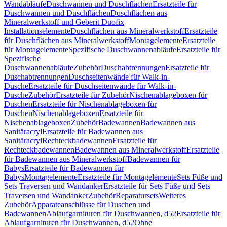
Wandabläufe
Duschwannen und Duschflächen
Ersatzteile für
Duschwannen und Duschflächen
Duschflächen aus
Mineralwerkstoff und Geberit Duofix
Installationselemente
Duschflächen aus Mineralwerkstoff
Ersatzteile
für Duschflächen aus Mineralwerkstoff
Montagelemente
Ersatzteile
für Montagelemente
Spezifische Duschwannenabläufe
Ersatzteile für
Spezifische
Duschwannenabläufe
Zubehör
Duschabtrennungen
Ersatzteile für
Duschabtrennungen
Duschseitenwände für Walk-in-
Dusche
Ersatzteile für Duschseitenwände für Walk-in-
Dusche
Zubehör
Ersatzteile für Zubehör
Nischenablageboxen für
Duschen
Ersatzteile für Nischenablageboxen für
Duschen
Nischenablageboxen
Ersatzteile für
Nischenablageboxen
Zubehör
Badewannen
Badewannen aus
Sanitäracryl
Ersatzteile für Badewannen aus
Sanitäracryl
Rechteckbadewannen
Ersatzteile für
Rechteckbadewannen
Badewannen aus Mineralwerkstoff
Ersatzteile
für Badewannen aus Mineralwerkstoff
Badewannen für
Babys
Ersatzteile für Badewannen für
Babys
Montagelemente
Ersatzteile für Montagelemente
Sets Füße und
Sets Traversen und Wandanker
Ersatzteile für Sets Füße und Sets
Traversen und Wandanker
Zubehör
Reparatursets
Weiteres
Zubehör
Apparateanschlüsse für Duschen und
Badewannen
Ablaufgarnituren für Duschwannen, d52
Ersatzteile für
Ablaufgarnituren für Duschwannen, d52
Ohne