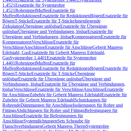
1.4521
Ersatzteile für Systemrohre
1.4521
Rohrnippel
Muffen
Ersatzteile für
Muffen
Reduktionen
Ersatzteile für Reduktionen
Bögen
Ersatzteile für
Bögen
T-Stücke
Ersatzteile für T-Stücke
Innenliegende
Zirkulation
Übergänge unlösbar
Ersatzteile für Übergänge
unlösbar
Übergänge und Verbindungen, lösbar
Ersatzteile für
Übergänge und Verbindungen, lösbar
Kompensatoren
Ersatzteile für
Kompensatoren
Verschlüsse
Ersatzteile für
Verschlüsse
Anschlüsse
Ersatzteile für Anschlüsse
Geberit Mapress
Edelstahl, Gas
Ersatzteile für Geberit Mapress Edelstahl,
Gas
Systemrohre 1.4401
Ersatzteile für Systemrohre
1.4401
Rohrnippel
Muffen
Ersatzteile für
Muffen
Reduktionen
Ersatzteile für Reduktionen
Bögen
Ersatzteile für
Bögen
T-Stücke
Ersatzteile für T-Stücke
Übergänge
unlösbar
Ersatzteile für Übergänge unlösbar
Übergänge und
Verbindungen, lösbar
Ersatzteile für Übergänge und Verbindungen,
lösbar
Verschlüsse
Ersatzteile für Verschlüsse
Anschlüsse
Ersatzteile
für Anschlüsse
Zubehör für Geberit Mapress Edelstahl
Ersatzteile für
Zubehör für Geberit Mapress Edelstahl
Schutzkappen für
Rohrende
Dämmungen für Anschlüsse
Isolierungen für Rohre und
Fittings
Abdichtungen für Rohre und Fittings
Befestigungen für
Anschlüsse
Ersatzteile für Befestigungen für
Anschlüsse
Systemdichtungen
Sets Schraube für
Flanschverbindungen
Geberit Mapress Therm
Systemrohre