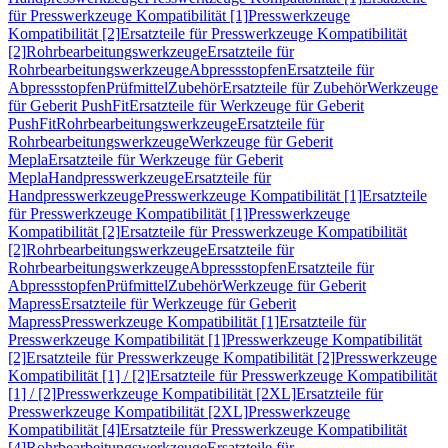
für Presswerkzeuge Kompatibilität [1]
Presswerkzeuge
Kompatibilität [2]
Ersatzteile für Presswerkzeuge Kompatibilität
[2]
Rohrbearbeitungswerkzeuge
Ersatzteile für
Rohrbearbeitungswerkzeuge
Abpressstopfen
Ersatzteile für
Abpressstopfen
Prüfmittel
Zubehör
Ersatzteile für Zubehör
Werkzeuge
für Geberit PushFit
Ersatzteile für Werkzeuge für Geberit
PushFit
Rohrbearbeitungswerkzeuge
Ersatzteile für
Rohrbearbeitungswerkzeuge
Werkzeuge für Geberit
Mepla
Ersatzteile für Werkzeuge für Geberit
Mepla
Handpresswerkzeuge
Ersatzteile für
Handpresswerkzeuge
Presswerkzeuge Kompatibilität [1]
Ersatzteile
für Presswerkzeuge Kompatibilität [1]
Presswerkzeuge
Kompatibilität [2]
Ersatzteile für Presswerkzeuge Kompatibilität
[2]
Rohrbearbeitungswerkzeuge
Ersatzteile für
Rohrbearbeitungswerkzeuge
Abpressstopfen
Ersatzteile für
Abpressstopfen
Prüfmittel
Zubehör
Werkzeuge für Geberit
Mapress
Ersatzteile für Werkzeuge für Geberit
Mapress
Presswerkzeuge Kompatibilität [1]
Ersatzteile für
Presswerkzeuge Kompatibilität [1]
Presswerkzeuge Kompatibilität
[2]
Ersatzteile für Presswerkzeuge Kompatibilität [2]
Presswerkzeuge
Kompatibilität [1] / [2]
Ersatzteile für Presswerkzeuge Kompatibilität
[1] / [2]
Presswerkzeuge Kompatibilität [2XL]
Ersatzteile für
Presswerkzeuge Kompatibilität [2XL]
Presswerkzeuge
Kompatibilität [4]
Ersatzteile für Presswerkzeuge Kompatibilität
[4]
Rohrbearbeitungswerkzeuge
Ersatzteile für