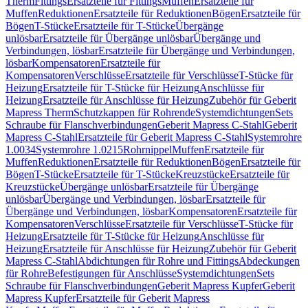
Therm
Fittings
Ersatzteile für Fittings
Muffen
Ersatzteile für
Muffen
Reduktionen
Ersatzteile für Reduktionen
Bögen
Ersatzteile für
Bögen
T-Stücke
Ersatzteile für T-Stücke
Übergänge
unlösbar
Ersatzteile für Übergänge unlösbar
Übergänge und
Verbindungen, lösbar
Ersatzteile für Übergänge und Verbindungen,
lösbar
Kompensatoren
Ersatzteile für
Kompensatoren
Verschlüsse
Ersatzteile für Verschlüsse
T-Stücke für
Heizung
Ersatzteile für T-Stücke für Heizung
Anschlüsse für
Heizung
Ersatzteile für Anschlüsse für Heizung
Zubehör für Geberit
Mapress Therm
Schutzkappen für Rohrende
Systemdichtungen
Sets
Schraube für Flanschverbindungen
Geberit Mapress C-Stahl
Geberit
Mapress C-Stahl
Ersatzteile für Geberit Mapress C-Stahl
Systemrohre
1.0034
Systemrohre 1.0215
Rohrnippel
Muffen
Ersatzteile für
Muffen
Reduktionen
Ersatzteile für Reduktionen
Bögen
Ersatzteile für
Bögen
T-Stücke
Ersatzteile für T-Stücke
Kreuzstücke
Ersatzteile für
Kreuzstücke
Übergänge unlösbar
Ersatzteile für Übergänge
unlösbar
Übergänge und Verbindungen, lösbar
Ersatzteile für
Übergänge und Verbindungen, lösbar
Kompensatoren
Ersatzteile für
Kompensatoren
Verschlüsse
Ersatzteile für Verschlüsse
T-Stücke für
Heizung
Ersatzteile für T-Stücke für Heizung
Anschlüsse für
Heizung
Ersatzteile für Anschlüsse für Heizung
Zubehör für Geberit
Mapress C-Stahl
Abdichtungen für Rohre und Fittings
Abdeckungen
für Rohre
Befestigungen für Anschlüsse
Systemdichtungen
Sets
Schraube für Flanschverbindungen
Geberit Mapress Kupfer
Geberit
Mapress Kupfer
Ersatzteile für Geberit Mapress