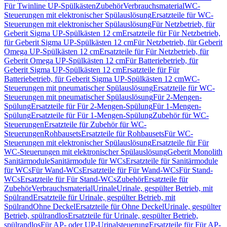
Für Twinline UP-Spülkästen
Zubehör
Verbrauchsmaterial
WC-
Steuerungen mit elektronischer Spülauslösung
Ersatzteile für WC-
Steuerungen mit elektronischer Spülauslösung
Für Netzbetrieb, für
Geberit Sigma UP-Spülkästen 12 cm
Ersatzteile für Für Netzbetrieb,
für Geberit Sigma UP-Spülkästen 12 cm
Für Netzbetrieb, für Geberit
Omega UP-Spülkästen 12 cm
Ersatzteile für Für Netzbetrieb, für
Geberit Omega UP-Spülkästen 12 cm
Für Batteriebetrieb, für
Geberit Sigma UP-Spülkästen 12 cm
Ersatzteile für Für
Batteriebetrieb, für Geberit Sigma UP-Spülkästen 12 cm
WC-
Steuerungen mit pneumatischer Spülauslösung
Ersatzteile für WC-
Steuerungen mit pneumatischer Spülauslösung
Für 2-Mengen-
Spülung
Ersatzteile für Für 2-Mengen-Spülung
Für 1-Mengen-
Spülung
Ersatzteile für Für 1-Mengen-Spülung
Zubehör für WC-
Steuerungen
Ersatzteile für Zubehör für WC-
Steuerungen
Rohbausets
Ersatzteile für Rohbausets
Für WC-
Steuerungen mit elektronischer Spülauslösung
Ersatzteile für Für
WC-Steuerungen mit elektronischer Spülauslösung
Geberit Monolith
Sanitärmodule
Sanitärmodule für WCs
Ersatzteile für Sanitärmodule
für WCs
Für Wand-WCs
Ersatzteile für Für Wand-WCs
Für Stand-
WCs
Ersatzteile für Für Stand-WCs
Zubehör
Ersatzteile für
Zubehör
Verbrauchsmaterial
Urinale
Urinale, gespülter Betrieb, mit
Spülrand
Ersatzteile für Urinale, gespülter Betrieb, mit
Spülrand
Ohne Deckel
Ersatzteile für Ohne Deckel
Urinale, gespülter
Betrieb, spülrandlos
Ersatzteile für Urinale, gespülter Betrieb,
spülrandlos
Für AP- oder UP-Urinalsteuerung
Ersatzteile für Für AP-