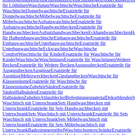
für Löthülsen
Waschplatz
Waschtische
Waschtische
Ersatzteile für
Waschtische
Doppelwaschtische
Ersatzteile für
Doppelwaschtische
Möbelwaschtische
Ersatzteile für
Möbelwaschtische
Aufsatzwaschtische
Ersatzteile für
Aufsatzwaschtische
Handwaschbecken
Ersatzteile für
Handwaschbecken
Aufsatzhandwaschbecken
Eckhandwaschbecken
H
für Halbeinbauwaschtische
Einbauwaschtische
Ersatzteile für
Einbauwaschtische
Unterbauwaschtische
Ersatzteile für
Unterbauwaschtische
Eckwaschtische
Waschtische
Comfort
Waschtische für Kinder
Ersatzteile für Waschtische für
Kinder
Waschtische
Waschrinnen
Ersatzteile für Waschrinnen
Weitere
Becken
Ersatzteile für Weitere Becken
Ausgussbecken
Ersatzteile für
Ausgussbecken
Ausgüsse
Ersatzteile für
Ausgüsse
Mehrzweckbecken
Gipsfangbecken
Waschtische für
Klassenräume
Ersatzteile für Waschtische für
Klassenräume
Zubehör
Säulen
Ersatzteile für
Säulen
Halbsäulen
Ersatzteile für
Halbsäulen
Zubehör
Ablaufdeckel
Befestigungsmaterial
Dekorblenden
W
Waschtisch mit Unterschrank
Sets Handwaschbecken mit
Unterschrank
Ersatzteile für Sets Handwaschbecken mit
Unterschrank
Sets Waschtisch mit Unterschrank
Ersatzteile für Sets
Waschtisch mit Unterschrank
Sets Möbelwaschtisch mit
Unterschrank
Ersatzteile für Sets Möbelwaschtisch mit
Unterschrank
Badezimmermöbel
Waschtischunterschränke
Ersatzteile