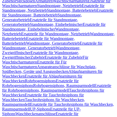
Zubehör
Steckdosen
Armaturen
Waschtischarmaturen
Ersatzteile für
Waschtischarmaturen
Standmontage, Netzbetrieb
Ersatzteile für
Standmontage, Netzbetrieb
Standmontage, Batteriebetrieb
Ersatzteile
für Standmontage, Batteriebetrieb
Standmontage,
Generatorbetrieb
Ersatzteile für Standmontage,
Generatorbetrieb
Standmontage, Einhebelmischer
Ersatzteile für
Standmontage, Einhebelmischer
Wandmontage,
Netzbetrieb
Ersatzteile für Wandmontage, Netzbetrieb
Wandmontage,
Batteriebetrieb
Ersatzteile für Wandmontage,
Batteriebetrieb
Wandmontage, Generatorbetrieb
Ersatzteile für
Wandmontage, Generatorbetrieb
Wandmontage,
Zweigriffmischer
Ersatzteile für Wandmontage,
Zweigriffmischer
Zubehör
Ersatzteile für Zubehör
Für
Waschtischarmaturen
Ersatzteile für Für
Waschtischarmaturen
Apparateanschlüsse für Waschplatz,
Spülbecken, Geräte und Ausgussbecken
Ablaufgarnituren für
Waschbecken
Ersatzteile für Ablaufgarnituren für
Waschbecken
Rohrbogensiphons
Ersatzteile für
Rohrbogensiphons
Rohrbogensiphons, Raumsparmodell
Ersatzteile
für Rohrbogensiphons, Raumsparmodell
Tauchrohrsiphons für
Waschbecken
Ersatzteile für Tauchrohrsiphons für
Waschbecken
Tauchrohrsiphons für Waschbecken,
Raumsparmodell
Ersatzteile für Tauchrohrsiphons für Waschbecken,
Raumsparmodell
UP-Siphons
Ersatzteile für UP-
Siphons
Waschbeckenanschlüsse
Ersatzteile für