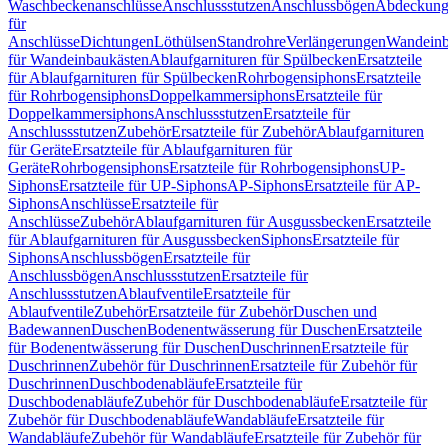
Waschbeckenanschlüsse
Anschlussstutzen
Anschlussbögen
Abdeckung
für
Anschlüsse
Dichtungen
Löthülsen
Standrohre
Verlängerungen
Wandeinb
für Wandeinbaukästen
Ablaufgarnituren für Spülbecken
Ersatzteile
für Ablaufgarnituren für Spülbecken
Rohrbogensiphons
Ersatzteile
für Rohrbogensiphons
Doppelkammersiphons
Ersatzteile für
Doppelkammersiphons
Anschlussstutzen
Ersatzteile für
Anschlussstutzen
Zubehör
Ersatzteile für Zubehör
Ablaufgarnituren
für Geräte
Ersatzteile für Ablaufgarnituren für
Geräte
Rohrbogensiphons
Ersatzteile für Rohrbogensiphons
UP-
Siphons
Ersatzteile für UP-Siphons
AP-Siphons
Ersatzteile für AP-
Siphons
Anschlüsse
Ersatzteile für
Anschlüsse
Zubehör
Ablaufgarnituren für Ausgussbecken
Ersatzteile
für Ablaufgarnituren für Ausgussbecken
Siphons
Ersatzteile für
Siphons
Anschlussbögen
Ersatzteile für
Anschlussbögen
Anschlussstutzen
Ersatzteile für
Anschlussstutzen
Ablaufventile
Ersatzteile für
Ablaufventile
Zubehör
Ersatzteile für Zubehör
Duschen und
Badewannen
Duschen
Bodenentwässerung für Duschen
Ersatzteile
für Bodenentwässerung für Duschen
Duschrinnen
Ersatzteile für
Duschrinnen
Zubehör für Duschrinnen
Ersatzteile für Zubehör für
Duschrinnen
Duschbodenabläufe
Ersatzteile für
Duschbodenabläufe
Zubehör für Duschbodenabläufe
Ersatzteile für
Zubehör für Duschbodenabläufe
Wandabläufe
Ersatzteile für
Wandabläufe
Zubehör für Wandabläufe
Ersatzteile für Zubehör für