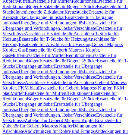
Kupfer
Muffen
Ersatzteile für Muffen
Reduktionen
Ersatzteile für
Reduktionen
Bögen
Ersatzteile für Bögen
T-Stücke
Ersatzteile für T-
Stücke
Innenliegende Zirkulation
Kreuzstücke
Ersatzteile für
Kreuzstücke
Übergänge unlösbar
Ersatzteile für Übergänge
unlösbar
Übergänge und Verbindungen, lösbar
Ersatzteile für
Übergänge und Verbindungen, lösbar
Verschlüsse
Ersatzteile für
Verschlüsse
Anschlüsse
Ersatzteile für Anschlüsse
T-Stücke für
Heizung
Ersatzteile für T-Stücke für Heizung
Anschlüsse für
Heizung
Ersatzteile für Anschlüsse für Heizung
Geberit Mapress
Kupfer, Gas
Ersatzteile für Geberit Mapress Kupfer,
Gas
Muffen
Ersatzteile für Muffen
Reduktionen
Ersatzteile für
Reduktionen
Bögen
Ersatzteile für Bögen
T-Stücke
Ersatzteile für T-
Stücke
Übergänge unlösbar
Ersatzteile für Übergänge
unlösbar
Übergänge und Verbindungen, lösbar
Ersatzteile für
Übergänge und Verbindungen, lösbar
Verschlüsse
Ersatzteile für
Verschlüsse
Anschlüsse
Ersatzteile für Anschlüsse
Geberit Mapress
Kupfer, FKM blau
Ersatzteile für Geberit Mapress Kupfer, FKM
blau
Muffen
Ersatzteile für Muffen
Reduktionen
Ersatzteile für
Reduktionen
Bögen
Ersatzteile für Bögen
T-Stücke
Ersatzteile für T-
Stücke
Übergänge unlösbar
Ersatzteile für Übergänge
unlösbar
Übergänge und Verbindungen, lösbar
Ersatzteile für
Übergänge und Verbindungen, lösbar
Verschlüsse
Ersatzteile für
Verschlüsse
Zubehör für Geberit Mapress Kupfer
Ersatzteile für
Zubehör für Geberit Mapress Kupfer
Dämmungen für
Anschlüsse
Abdichtungen für Rohre und Fittings
Abdeckungen für