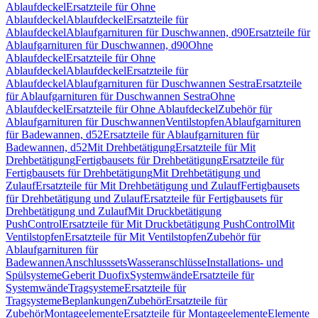
Ablaufdeckel
Ersatzteile für Ohne
Ablaufdeckel
Ablaufdeckel
Ersatzteile für
Ablaufdeckel
Ablaufgarnituren für Duschwannen, d90
Ersatzteile für
Ablaufgarnituren für Duschwannen, d90
Ohne
Ablaufdeckel
Ersatzteile für Ohne
Ablaufdeckel
Ablaufdeckel
Ersatzteile für
Ablaufdeckel
Ablaufgarnituren für Duschwannen Sestra
Ersatzteile
für Ablaufgarnituren für Duschwannen Sestra
Ohne
Ablaufdeckel
Ersatzteile für Ohne Ablaufdeckel
Zubehör für
Ablaufgarnituren für Duschwannen
Ventilstopfen
Ablaufgarnituren
für Badewannen, d52
Ersatzteile für Ablaufgarnituren für
Badewannen, d52
Mit Drehbetätigung
Ersatzteile für Mit
Drehbetätigung
Fertigbausets für Drehbetätigung
Ersatzteile für
Fertigbausets für Drehbetätigung
Mit Drehbetätigung und
Zulauf
Ersatzteile für Mit Drehbetätigung und Zulauf
Fertigbausets
für Drehbetätigung und Zulauf
Ersatzteile für Fertigbausets für
Drehbetätigung und Zulauf
Mit Druckbetätigung
PushControl
Ersatzteile für Mit Druckbetätigung PushControl
Mit
Ventilstopfen
Ersatzteile für Mit Ventilstopfen
Zubehör für
Ablaufgarnituren für
Badewannen
Anschlusssets
Wasseranschlüsse
Installations- und
Spülsysteme
Geberit Duofix
Systemwände
Ersatzteile für
Systemwände
Tragsysteme
Ersatzteile für
Tragsysteme
Beplankungen
Zubehör
Ersatzteile für
Zubehör
Montageelemente
Ersatzteile für Montageelemente
Elemente