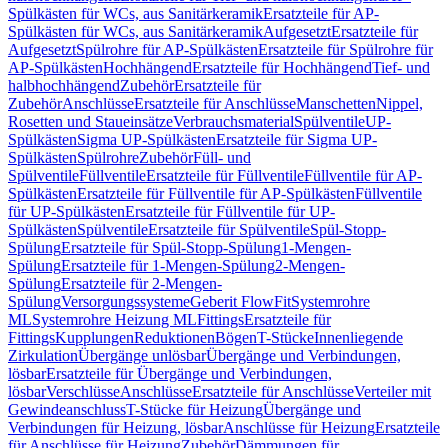
Spülkästen für WCs, aus Sanitärkeramik
Ersatzteile für AP-
Spülkästen für WCs, aus Sanitärkeramik
Aufgesetzt
Ersatzteile für
Aufgesetzt
Spülrohre für AP-Spülkästen
Ersatzteile für Spülrohre für
AP-Spülkästen
Hochhängend
Ersatzteile für Hochhängend
Tief- und
halbhochhängend
Zubehör
Ersatzteile für
Zubehör
Anschlüsse
Ersatzteile für Anschlüsse
Manschetten
Nippel,
Rosetten und Staueinsätze
Verbrauchsmaterial
Spülventile
UP-
Spülkästen
Sigma UP-Spülkästen
Ersatzteile für Sigma UP-
Spülkästen
Spülrohre
Zubehör
Füll- und
Spülventile
Füllventile
Ersatzteile für Füllventile
Füllventile für AP-
Spülkästen
Ersatzteile für Füllventile für AP-Spülkästen
Füllventile
für UP-Spülkästen
Ersatzteile für Füllventile für UP-
Spülkästen
Spülventile
Ersatzteile für Spülventile
Spül-Stopp-
Spülung
Ersatzteile für Spül-Stopp-Spülung
1-Mengen-
Spülung
Ersatzteile für 1-Mengen-Spülung
2-Mengen-
Spülung
Ersatzteile für 2-Mengen-
Spülung
Versorgungssysteme
Geberit FlowFit
Systemrohre
ML
Systemrohre Heizung ML
Fittings
Ersatzteile für
Fittings
Kupplungen
Reduktionen
Bögen
T-Stücke
Innenliegende
Zirkulation
Übergänge unlösbar
Übergänge und Verbindungen,
lösbar
Ersatzteile für Übergänge und Verbindungen,
lösbar
Verschlüsse
Anschlüsse
Ersatzteile für Anschlüsse
Verteiler mit
Gewindeanschluss
T-Stücke für Heizung
Übergänge und
Verbindungen für Heizung, lösbar
Anschlüsse für Heizung
Ersatzteile
für Anschlüsse für Heizung
Zubehör
Dämmungen für