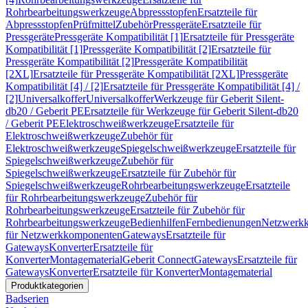
Rohrbearbeitungswerkzeuge
Abpressstopfen
Ersatzteile für
Abpressstopfen
Prüfmittel
Zubehör
Pressgeräte
Ersatzteile für
Pressgeräte
Pressgeräte Kompatibilität [1]
Ersatzteile für Pressgeräte
Kompatibilität [1]
Pressgeräte Kompatibilität [2]
Ersatzteile für
Pressgeräte Kompatibilität [2]
Pressgeräte Kompatibilität
[2XL]
Ersatzteile für Pressgeräte Kompatibilität [2XL]
Pressgeräte
Kompatibilität [4] / [2]
Ersatzteile für Pressgeräte Kompatibilität [4] /
[2]
Universalkoffer
Universalkoffer
Werkzeuge für Geberit Silent-
db20 / Geberit PE
Ersatzteile für Werkzeuge für Geberit Silent-db20
/ Geberit PE
Elektroschweißwerkzeuge
Ersatzteile für
Elektroschweißwerkzeuge
Zubehör für
Elektroschweißwerkzeuge
Spiegelschweißwerkzeuge
Ersatzteile für
Spiegelschweißwerkzeuge
Zubehör für
Spiegelschweißwerkzeuge
Ersatzteile für Zubehör für
Spiegelschweißwerkzeuge
Rohrbearbeitungswerkzeuge
Ersatzteile
für Rohrbearbeitungswerkzeuge
Zubehör für
Rohrbearbeitungswerkzeuge
Ersatzteile für Zubehör für
Rohrbearbeitungswerkzeuge
Bedienhilfen
Fernbedienungen
Netzwerk
für Netzwerkkomponenten
Gateways
Ersatzteile für
Gateways
Konverter
Ersatzteile für
Konverter
Montagematerial
Geberit Connect
Gateways
Ersatzteile für
Gateways
Konverter
Ersatzteile für Konverter
Montagematerial
Produktkategorien
Badserien