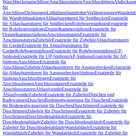
Waschbeckenanschlüsse
Anschlussstutzen
Anschlussbögen
Abdeckung
für
Anschlüsse
Dichtungen
Löthülsen
Standrohre
Verlängerungen
Wandeinb
für Wandeinbaukästen
Ablaufgarnituren für Spülbecken
Ersatzteile
für Ablaufgarnituren für Spülbecken
Rohrbogensiphons
Ersatzteile
für Rohrbogensiphons
Doppelkammersiphons
Ersatzteile für
Doppelkammersiphons
Anschlussstutzen
Ersatzteile für
Anschlussstutzen
Zubehör
Ersatzteile für Zubehör
Ablaufgarnituren
für Geräte
Ersatzteile für Ablaufgarnituren für
Geräte
Rohrbogensiphons
Ersatzteile für Rohrbogensiphons
UP-
Siphons
Ersatzteile für UP-Siphons
AP-Siphons
Ersatzteile für AP-
Siphons
Anschlüsse
Ersatzteile für
Anschlüsse
Zubehör
Ablaufgarnituren für Ausgussbecken
Ersatzteile
für Ablaufgarnituren für Ausgussbecken
Siphons
Ersatzteile für
Siphons
Anschlussbögen
Ersatzteile für
Anschlussbögen
Anschlussstutzen
Ersatzteile für
Anschlussstutzen
Ablaufventile
Ersatzteile für
Ablaufventile
Zubehör
Ersatzteile für Zubehör
Duschen und
Badewannen
Duschen
Bodenentwässerung für Duschen
Ersatzteile
für Bodenentwässerung für Duschen
Duschrinnen
Ersatzteile für
Duschrinnen
Zubehör für Duschrinnen
Ersatzteile für Zubehör für
Duschrinnen
Duschbodenabläufe
Ersatzteile für
Duschbodenabläufe
Zubehör für Duschbodenabläufe
Ersatzteile für
Zubehör für Duschbodenabläufe
Wandabläufe
Ersatzteile für
Wandabläufe
Zubehör für Wandabläufe
Ersatzteile für Zubehör für