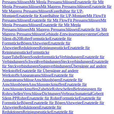
Pressanschlüssen
Mit Mepla Pressanschlüssen
Ersatzteile für Mit
Mepla Pressanschlüssen
Mit Mapress Pressanschlüssen
Ersatzteile für
Mit Mapress Pressanschlüssen
Kugelhähne für UP-
Montage
Ersatzteile für Kugelhähne für UP-Montage
Mit FlowFit
Pressanschlüssen
Ersatzteile für Mit FlowFit Pressanschlüssen
Mit
Mepla Pressanschlüssen
Ersatzteile für Mit Mepla
Pressanschlüssen
Mit Mapress Pressanschlüssen
Ersatzteile für Mit
Mapress Pressanschlüssen
Gebäude-Entwässerungssysteme
Geberit
Silent-db20
Rohre
Formstücke
Ersatzteile für
Formstücke
Bögen
Abzweige
Ersatzteile für
Abzweige
Reduktionen
Reinigungsstücke
Ersatzteile für
Reinigungsstücke
Formstücke
SuperTube
Bögen
Sonderformstücke
Verbindungen
Ersatzteile für
Verbindungen
Schweißverbindungen
Steckverbindungen
Ersatzteile
für Steckverbindungen
Spannverbindungen
Übergänge auf andere
Werkstoffe
Ersatzteile für Übergänge auf andere
Werkstoffe
Apparateanschlüsse
Ersatzteile für
Apparateanschlüsse
Anschlussbögen
Ersatzteile für
Anschlussbögen
Anschlusssteckmuffen
Ersatzteile für
Anschlusssteckmuffen
Zubehör
Rohrschellen
Befestigungen für
Rohrschellen
Verschlüsse
Dichtungen
Verbrauchsmaterial
Geberit
Silent-PP
Rohre
Ersatzteile für Rohre
Formstücke
Ersatzteile für
Formstücke
Bögen
Ersatzteile für Bögen
Abzweige
Ersatzteile für
Abzweige
Reduktionen
Ersatzteile für
Reduktionen
Reinigungsstücke
Ersatzteile für