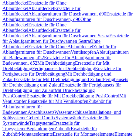
Ablaufdeckel
Ersatzteile für Ohne
Ablaufdeckel
Ablaufdeckel
Ersatzteile für
Ablaufdeckel
Ablaufgarnituren für Duschwannen, d90
Ersatzteile für
Ablaufgarnituren für Duschwannen, d90
Ohne
Ablaufdeckel
Ersatzteile für Ohne
Ablaufdeckel
Ablaufdeckel
Ersatzteile für
Ablaufdeckel
Ablaufgarnituren für Duschwannen Sestra
Ersatzteile
für Ablaufgarnituren für Duschwannen Sestra
Ohne
Ablaufdeckel
Ersatzteile für Ohne Ablaufdeckel
Zubehör für
Ablaufgarnituren für Duschwannen
Ventilstopfen
Ablaufgarnituren
für Badewannen, d52
Ersatzteile für Ablaufgarnituren für
Badewannen, d52
Mit Drehbetätigung
Ersatzteile für Mit
Drehbetätigung
Fertigbausets für Drehbetätigung
Ersatzteile für
Fertigbausets für Drehbetätigung
Mit Drehbetätigung und
Zulauf
Ersatzteile für Mit Drehbetätigung und Zulauf
Fertigbausets
für Drehbetätigung und Zulauf
Ersatzteile für Fertigbausets für
Drehbetätigung und Zulauf
Mit Druckbetätigung
PushControl
Ersatzteile für Mit Druckbetätigung PushControl
Mit
Ventilstopfen
Ersatzteile für Mit Ventilstopfen
Zubehör für
Ablaufgarnituren für
Badewannen
Anschlusssets
Wasseranschlüsse
Installations- und
Spülsysteme
Geberit Duofix
Systemwände
Ersatzteile für
Systemwände
Tragsysteme
Ersatzteile für
Tragsysteme
Beplankungen
Zubehör
Ersatzteile für
Zubehör
Montageelemente
Ersatzteile für Montageelemente
Elemente