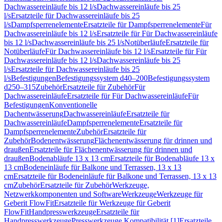
Dachwassereinläufe bis 12 l/s
Dachwassereinläufe bis 25
l/s
Ersatzteile für Dachwassereinläufe bis 25
l/s
Dampfsperrenelemente
Ersatzteile für Dampfsperrenelemente
Für
Dachwassereinläufe bis 12 l/s
Ersatzteile für Für Dachwassereinläufe
bis 12 l/s
Dachwassereinläufe bis 25 l/s
Notüberläufe
Ersatzteile für
Notüberläufe
Für Dachwassereinläufe bis 12 l/s
Ersatzteile für Für
Dachwassereinläufe bis 12 l/s
Dachwassereinläufe bis 25
l/s
Ersatzteile für Dachwassereinläufe bis 25
l/s
Befestigungen
Befestigungssystem d40–200
Befestigungssystem
d250–315
Zubehör
Ersatzteile für Zubehör
Für
Dachwassereinläufe
Ersatzteile für Für Dachwassereinläufe
Für
Befestigungen
Konventionelle
Dachentwässerung
Dachwassereinläufe
Ersatzteile für
Dachwassereinläufe
Dampfsperrenelemente
Ersatzteile für
Dampfsperrenelemente
Zubehör
Ersatzteile für
Zubehör
Bodenentwässerung
Flächenentwässerung für drinnen und
draußen
Ersatzteile für Flächenentwässerung für drinnen und
draußen
Bodenabläufe 13 x 13 cm
Ersatzteile für Bodenabläufe 13 x
13 cm
Bodeneinläufe für Balkone und Terrassen, 13 x 13
cm
Ersatzteile für Bodeneinläufe für Balkone und Terrassen, 13 x 13
cm
Zubehör
Ersatzteile für Zubehör
Werkzeuge,
Netzwerkkomponenten und Software
Werkzeuge
Werkzeuge für
Geberit FlowFit
Ersatzteile für Werkzeuge für Geberit
FlowFit
Handpresswerkzeuge
Ersatzteile für
Handpresswerkzeuge
Presswerkzeuge Kompatibilität [1]
Ersatzteile