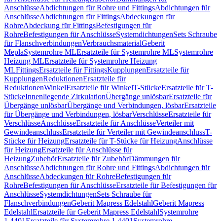
Anschlüsse
Abdichtungen für Rohre und Fittings
Abdichtungen für
Anschlüsse
Abdichtungen für Fittings
Abdeckungen für
Rohre
Abdeckung für Fittings
Befestigungen für
Rohre
Befestigungen für Anschlüsse
Systemdichtungen
Sets Schraube
für Flanschverbindungen
Verbrauchsmaterial
Geberit
Mepla
Systemrohre ML
Ersatzteile für Systemrohre ML
Systemrohre
Heizung ML
Ersatzteile für Systemrohre Heizung
ML
Fittings
Ersatzteile für Fittings
Kupplungen
Ersatzteile für
Kupplungen
Reduktionen
Ersatzteile für
Reduktionen
Winkel
Ersatzteile für Winkel
T-Stücke
Ersatzteile für T-
Stücke
Innenliegende Zirkulation
Übergänge unlösbar
Ersatzteile für
Übergänge unlösbar
Übergänge und Verbindungen, lösbar
Ersatzteile
für Übergänge und Verbindungen, lösbar
Verschlüsse
Ersatzteile für
Verschlüsse
Anschlüsse
Ersatzteile für Anschlüsse
Verteiler mit
Gewindeanschluss
Ersatzteile für Verteiler mit Gewindeanschluss
T-
Stücke für Heizung
Ersatzteile für T-Stücke für Heizung
Anschlüsse
für Heizung
Ersatzteile für Anschlüsse für
Heizung
Zubehör
Ersatzteile für Zubehör
Dämmungen für
Anschlüsse
Abdichtungen für Rohre und Fittings
Abdichtungen für
Anschlüsse
Abdeckungen für Rohre
Befestigungen für
Rohre
Befestigungen für Anschlüsse
Ersatzteile für Befestigungen für
Anschlüsse
Systemdichtungen
Sets Schraube für
Flanschverbindungen
Geberit Mapress Edelstahl
Geberit Mapress
Edelstahl
Ersatzteile für Geberit Mapress Edelstahl
Systemrohre
1.4401
Ersatzteile für Systemrohre 1.4401
Systemrohre