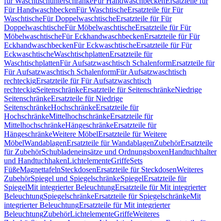
für Waschtischunterschränke
Für Handwaschbecken
Ersatzteile für
Für Handwaschbecken
Für Waschtische
Ersatzteile für Für
Waschtische
Für Doppelwaschtische
Ersatzteile für Für
Doppelwaschtische
Für Möbelwaschtische
Ersatzteile für Für
Möbelwaschtische
Für Eckhandwaschbecken
Ersatzteile für Für
Eckhandwaschbecken
Für Eckwaschtische
Ersatzteile für Für
Eckwaschtische
Waschtischplatten
Ersatzteile für
Waschtischplatten
Für Aufsatzwaschtisch Schalenform
Ersatzteile für
Für Aufsatzwaschtisch Schalenform
Für Aufsatzwaschtisch
rechteckig
Ersatzteile für Für Aufsatzwaschtisch
rechteckig
Seitenschränke
Ersatzteile für Seitenschränke
Niedrige
Seitenschränke
Ersatzteile für Niedrige
Seitenschränke
Hochschränke
Ersatzteile für
Hochschränke
Mittelhochschränke
Ersatzteile für
Mittelhochschränke
Hängeschränke
Ersatzteile für
Hängeschränke
Weitere Möbel
Ersatzteile für Weitere
Möbel
Wandablagen
Ersatzteile für Wandablagen
Zubehör
Ersatzteile
für Zubehör
Schubladeneinsätze und Ordnungsboxen
Handtuchhalter
und Handtuchhaken
Lichtelemente
Griffe
Sets
Füße
Magnettafeln
Steckdosen
Ersatzteile für Steckdosen
Weiteres
Zubehör
Spiegel und Spiegelschränke
Spiegel
Ersatzteile für
Spiegel
Mit integrierter Beleuchtung
Ersatzteile für Mit integrierter
Beleuchtung
Spiegelschränke
Ersatzteile für Spiegelschränke
Mit
integrierter Beleuchtung
Ersatzteile für Mit integrierter
Beleuchtung
Zubehör
Lichtelemente
Griffe
Weiteres