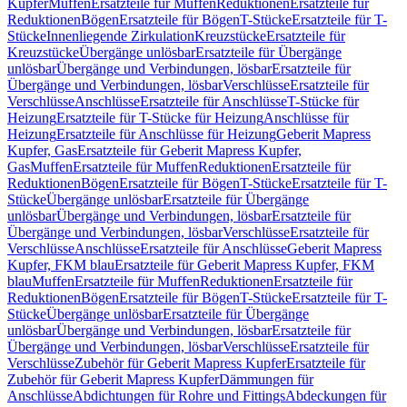
Kupfer
Muffen
Ersatzteile für Muffen
Reduktionen
Ersatzteile für
Reduktionen
Bögen
Ersatzteile für Bögen
T-Stücke
Ersatzteile für T-
Stücke
Innenliegende Zirkulation
Kreuzstücke
Ersatzteile für
Kreuzstücke
Übergänge unlösbar
Ersatzteile für Übergänge
unlösbar
Übergänge und Verbindungen, lösbar
Ersatzteile für
Übergänge und Verbindungen, lösbar
Verschlüsse
Ersatzteile für
Verschlüsse
Anschlüsse
Ersatzteile für Anschlüsse
T-Stücke für
Heizung
Ersatzteile für T-Stücke für Heizung
Anschlüsse für
Heizung
Ersatzteile für Anschlüsse für Heizung
Geberit Mapress
Kupfer, Gas
Ersatzteile für Geberit Mapress Kupfer,
Gas
Muffen
Ersatzteile für Muffen
Reduktionen
Ersatzteile für
Reduktionen
Bögen
Ersatzteile für Bögen
T-Stücke
Ersatzteile für T-
Stücke
Übergänge unlösbar
Ersatzteile für Übergänge
unlösbar
Übergänge und Verbindungen, lösbar
Ersatzteile für
Übergänge und Verbindungen, lösbar
Verschlüsse
Ersatzteile für
Verschlüsse
Anschlüsse
Ersatzteile für Anschlüsse
Geberit Mapress
Kupfer, FKM blau
Ersatzteile für Geberit Mapress Kupfer, FKM
blau
Muffen
Ersatzteile für Muffen
Reduktionen
Ersatzteile für
Reduktionen
Bögen
Ersatzteile für Bögen
T-Stücke
Ersatzteile für T-
Stücke
Übergänge unlösbar
Ersatzteile für Übergänge
unlösbar
Übergänge und Verbindungen, lösbar
Ersatzteile für
Übergänge und Verbindungen, lösbar
Verschlüsse
Ersatzteile für
Verschlüsse
Zubehör für Geberit Mapress Kupfer
Ersatzteile für
Zubehör für Geberit Mapress Kupfer
Dämmungen für
Anschlüsse
Abdichtungen für Rohre und Fittings
Abdeckungen für