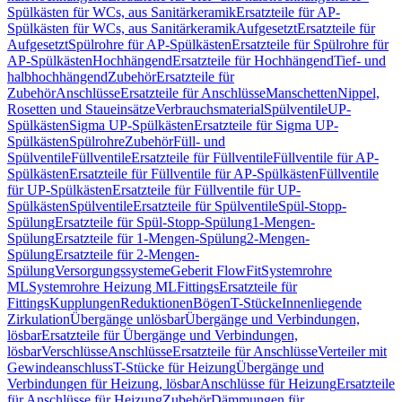
Spülkästen für WCs, aus Sanitärkeramik
Ersatzteile für AP-
Spülkästen für WCs, aus Sanitärkeramik
Aufgesetzt
Ersatzteile für
Aufgesetzt
Spülrohre für AP-Spülkästen
Ersatzteile für Spülrohre für
AP-Spülkästen
Hochhängend
Ersatzteile für Hochhängend
Tief- und
halbhochhängend
Zubehör
Ersatzteile für
Zubehör
Anschlüsse
Ersatzteile für Anschlüsse
Manschetten
Nippel,
Rosetten und Staueinsätze
Verbrauchsmaterial
Spülventile
UP-
Spülkästen
Sigma UP-Spülkästen
Ersatzteile für Sigma UP-
Spülkästen
Spülrohre
Zubehör
Füll- und
Spülventile
Füllventile
Ersatzteile für Füllventile
Füllventile für AP-
Spülkästen
Ersatzteile für Füllventile für AP-Spülkästen
Füllventile
für UP-Spülkästen
Ersatzteile für Füllventile für UP-
Spülkästen
Spülventile
Ersatzteile für Spülventile
Spül-Stopp-
Spülung
Ersatzteile für Spül-Stopp-Spülung
1-Mengen-
Spülung
Ersatzteile für 1-Mengen-Spülung
2-Mengen-
Spülung
Ersatzteile für 2-Mengen-
Spülung
Versorgungssysteme
Geberit FlowFit
Systemrohre
ML
Systemrohre Heizung ML
Fittings
Ersatzteile für
Fittings
Kupplungen
Reduktionen
Bögen
T-Stücke
Innenliegende
Zirkulation
Übergänge unlösbar
Übergänge und Verbindungen,
lösbar
Ersatzteile für Übergänge und Verbindungen,
lösbar
Verschlüsse
Anschlüsse
Ersatzteile für Anschlüsse
Verteiler mit
Gewindeanschluss
T-Stücke für Heizung
Übergänge und
Verbindungen für Heizung, lösbar
Anschlüsse für Heizung
Ersatzteile
für Anschlüsse für Heizung
Zubehör
Dämmungen für