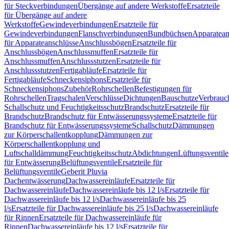
für Steckverbindungen
Übergänge auf andere Werkstoffe
Ersatzteile
für Übergänge auf andere
Werkstoffe
Gewindeverbindungen
Ersatzteile für
Gewindeverbindungen
Flanschverbindungen
Bundbüchsen
Apparatean
für Apparateanschlüsse
Anschlussbögen
Ersatzteile für
Anschlussbögen
Anschlussmuffen
Ersatzteile für
Anschlussmuffen
Anschlussstutzen
Ersatzteile für
Anschlussstutzen
Fertigabläufe
Ersatzteile für
Fertigabläufe
Schneckensiphons
Ersatzteile für
Schneckensiphons
Zubehör
Rohrschellen
Befestigungen für
Rohrschellen
Tragschalen
Verschlüsse
Dichtungen
Bauschutze
Verbrauc
Schallschutz und Feuchtigkeitsschutz
Brandschutz
Ersatzteile für
Brandschutz
Brandschutz für Entwässerungssysteme
Ersatzteile für
Brandschutz für Entwässerungssysteme
Schallschutz
Dämmungen
zur Körperschallentkopplung
Dämmungen zur
Körperschallentkopplung und
Luftschalldämmung
Feuchtigkeitsschutz
Abdichtungen
Lüftungsventile
für Entwässerung
Belüftungsventile
Ersatzteile für
Belüftungsventile
Geberit Pluvia
Dachentwässerung
Dachwassereinläufe
Ersatzteile für
Dachwassereinläufe
Dachwassereinläufe bis 12 l/s
Ersatzteile für
Dachwassereinläufe bis 12 l/s
Dachwassereinläufe bis 25
l/s
Ersatzteile für Dachwassereinläufe bis 25 l/s
Dachwassereinläufe
für Rinnen
Ersatzteile für Dachwassereinläufe für
Rinnen
Dachwassereinläufe bis 12 l/s
Ersatzteile für