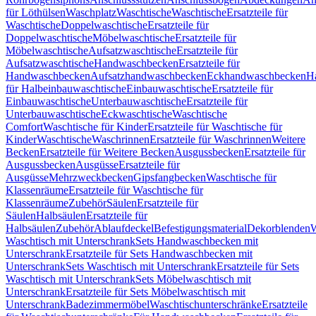
für Löthülsen
Waschplatz
Waschtische
Waschtische
Ersatzteile für
Waschtische
Doppelwaschtische
Ersatzteile für
Doppelwaschtische
Möbelwaschtische
Ersatzteile für
Möbelwaschtische
Aufsatzwaschtische
Ersatzteile für
Aufsatzwaschtische
Handwaschbecken
Ersatzteile für
Handwaschbecken
Aufsatzhandwaschbecken
Eckhandwaschbecken
H
für Halbeinbauwaschtische
Einbauwaschtische
Ersatzteile für
Einbauwaschtische
Unterbauwaschtische
Ersatzteile für
Unterbauwaschtische
Eckwaschtische
Waschtische
Comfort
Waschtische für Kinder
Ersatzteile für Waschtische für
Kinder
Waschtische
Waschrinnen
Ersatzteile für Waschrinnen
Weitere
Becken
Ersatzteile für Weitere Becken
Ausgussbecken
Ersatzteile für
Ausgussbecken
Ausgüsse
Ersatzteile für
Ausgüsse
Mehrzweckbecken
Gipsfangbecken
Waschtische für
Klassenräume
Ersatzteile für Waschtische für
Klassenräume
Zubehör
Säulen
Ersatzteile für
Säulen
Halbsäulen
Ersatzteile für
Halbsäulen
Zubehör
Ablaufdeckel
Befestigungsmaterial
Dekorblenden
W
Waschtisch mit Unterschrank
Sets Handwaschbecken mit
Unterschrank
Ersatzteile für Sets Handwaschbecken mit
Unterschrank
Sets Waschtisch mit Unterschrank
Ersatzteile für Sets
Waschtisch mit Unterschrank
Sets Möbelwaschtisch mit
Unterschrank
Ersatzteile für Sets Möbelwaschtisch mit
Unterschrank
Badezimmermöbel
Waschtischunterschränke
Ersatzteile