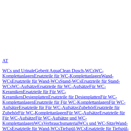
AT
WCs und Urinale
Geberit AquaClean Dusch-WCs
WC-
Komplettanlagen
Ersatzteile für WC-Komplettanlagen
Wand-
WCs
Ersatzteile für Wand-WCs
Stand-WCs
Ersatzteile für Stand-
WCs
WC-Aufsätze
Ersatzteile für WC-Aufsätze
Für WC-
Keramiken
Ersatzteile für Für WC-
Keramiken
Designplatten
Ersatzteile für Designplatten
Für WC-
Komplettanlagen
Ersatzteile für Für WC-Komplettanlagen
Für WC-
Aufsätze
Ersatzteile für Für WC-Aufsätze
Zubehör
Ersatzteile für
Zubehör
Für WC-Komplettanlagen
Für WC-Aufsätze
Ersatzteile für
Für WC-Aufsätze
Für WC-Aufsätze und WC-
Komplettanlagen
WCs
Verbrauchsmaterial
WCs und WC-Sitze
Wand-
WCs
Ersatzteile für Wand-WCs
Tiefspül-WCs
Ersatzteile für Tiefspül-