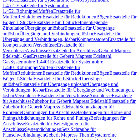
1.4521
Ersatzteile für Systemrohre
1.4521
Rohrnippel
Muffen
Ersatzteile für
Muffen
Reduktionen
Ersatzteile für Reduktionen
Bögen
Ersatzteile für
Bögen
T-Stücke
Ersatzteile für T-Stücke
Innenliegende
Zirkulation
Übergänge unlösbar
Ersatzteile für Übergänge
unlösbar
Übergänge und Verbindungen, lösbar
Ersatzteile für
Übergänge und Verbindungen, lösbar
Kompensatoren
Ersatzteile für
Kompensatoren
Verschlüsse
Ersatzteile für
Verschlüsse
Anschlüsse
Ersatzteile für Anschlüsse
Geberit Mapress
Edelstahl, Gas
Ersatzteile für Geberit Mapress Edelstahl,
Gas
Systemrohre 1.4401
Ersatzteile für Systemrohre
1.4401
Rohrnippel
Muffen
Ersatzteile für
Muffen
Reduktionen
Ersatzteile für Reduktionen
Bögen
Ersatzteile für
Bögen
T-Stücke
Ersatzteile für T-Stücke
Übergänge
unlösbar
Ersatzteile für Übergänge unlösbar
Übergänge und
Verbindungen, lösbar
Ersatzteile für Übergänge und Verbindungen,
lösbar
Verschlüsse
Ersatzteile für Verschlüsse
Anschlüsse
Ersatzteile
für Anschlüsse
Zubehör für Geberit Mapress Edelstahl
Ersatzteile für
Zubehör für Geberit Mapress Edelstahl
Schutzkappen für
Rohrende
Dämmungen für Anschlüsse
Isolierungen für Rohre und
Fittings
Abdichtungen für Rohre und Fittings
Befestigungen für
Anschlüsse
Ersatzteile für Befestigungen für
Anschlüsse
Systemdichtungen
Sets Schraube für
Flanschverbindungen
Geberit Mapress Therm
Systemrohre