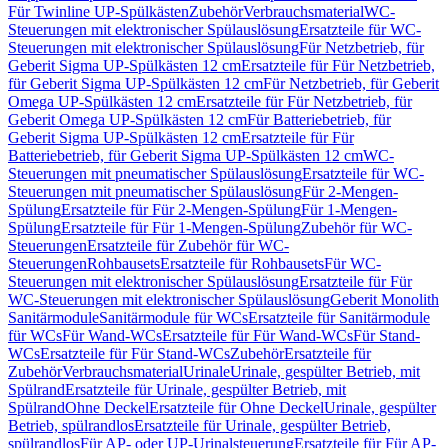
Für Twinline UP-Spülkästen
Zubehör
Verbrauchsmaterial
WC-
Steuerungen mit elektronischer Spülauslösung
Ersatzteile für WC-
Steuerungen mit elektronischer Spülauslösung
Für Netzbetrieb, für
Geberit Sigma UP-Spülkästen 12 cm
Ersatzteile für Für Netzbetrieb,
für Geberit Sigma UP-Spülkästen 12 cm
Für Netzbetrieb, für Geberit
Omega UP-Spülkästen 12 cm
Ersatzteile für Für Netzbetrieb, für
Geberit Omega UP-Spülkästen 12 cm
Für Batteriebetrieb, für
Geberit Sigma UP-Spülkästen 12 cm
Ersatzteile für Für
Batteriebetrieb, für Geberit Sigma UP-Spülkästen 12 cm
WC-
Steuerungen mit pneumatischer Spülauslösung
Ersatzteile für WC-
Steuerungen mit pneumatischer Spülauslösung
Für 2-Mengen-
Spülung
Ersatzteile für Für 2-Mengen-Spülung
Für 1-Mengen-
Spülung
Ersatzteile für Für 1-Mengen-Spülung
Zubehör für WC-
Steuerungen
Ersatzteile für Zubehör für WC-
Steuerungen
Rohbausets
Ersatzteile für Rohbausets
Für WC-
Steuerungen mit elektronischer Spülauslösung
Ersatzteile für Für
WC-Steuerungen mit elektronischer Spülauslösung
Geberit Monolith
Sanitärmodule
Sanitärmodule für WCs
Ersatzteile für Sanitärmodule
für WCs
Für Wand-WCs
Ersatzteile für Für Wand-WCs
Für Stand-
WCs
Ersatzteile für Für Stand-WCs
Zubehör
Ersatzteile für
Zubehör
Verbrauchsmaterial
Urinale
Urinale, gespülter Betrieb, mit
Spülrand
Ersatzteile für Urinale, gespülter Betrieb, mit
Spülrand
Ohne Deckel
Ersatzteile für Ohne Deckel
Urinale, gespülter
Betrieb, spülrandlos
Ersatzteile für Urinale, gespülter Betrieb,
spülrandlos
Für AP- oder UP-Urinalsteuerung
Ersatzteile für Für AP-