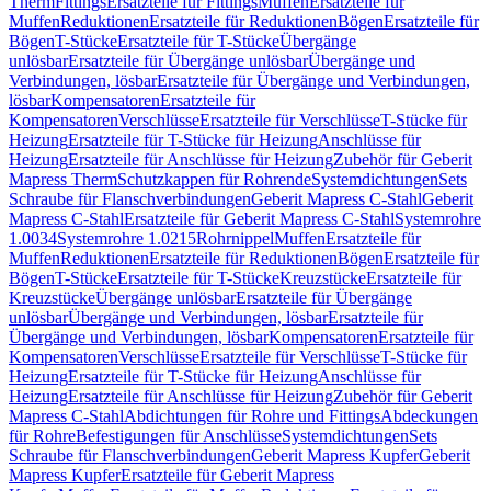
Therm
Fittings
Ersatzteile für Fittings
Muffen
Ersatzteile für
Muffen
Reduktionen
Ersatzteile für Reduktionen
Bögen
Ersatzteile für
Bögen
T-Stücke
Ersatzteile für T-Stücke
Übergänge
unlösbar
Ersatzteile für Übergänge unlösbar
Übergänge und
Verbindungen, lösbar
Ersatzteile für Übergänge und Verbindungen,
lösbar
Kompensatoren
Ersatzteile für
Kompensatoren
Verschlüsse
Ersatzteile für Verschlüsse
T-Stücke für
Heizung
Ersatzteile für T-Stücke für Heizung
Anschlüsse für
Heizung
Ersatzteile für Anschlüsse für Heizung
Zubehör für Geberit
Mapress Therm
Schutzkappen für Rohrende
Systemdichtungen
Sets
Schraube für Flanschverbindungen
Geberit Mapress C-Stahl
Geberit
Mapress C-Stahl
Ersatzteile für Geberit Mapress C-Stahl
Systemrohre
1.0034
Systemrohre 1.0215
Rohrnippel
Muffen
Ersatzteile für
Muffen
Reduktionen
Ersatzteile für Reduktionen
Bögen
Ersatzteile für
Bögen
T-Stücke
Ersatzteile für T-Stücke
Kreuzstücke
Ersatzteile für
Kreuzstücke
Übergänge unlösbar
Ersatzteile für Übergänge
unlösbar
Übergänge und Verbindungen, lösbar
Ersatzteile für
Übergänge und Verbindungen, lösbar
Kompensatoren
Ersatzteile für
Kompensatoren
Verschlüsse
Ersatzteile für Verschlüsse
T-Stücke für
Heizung
Ersatzteile für T-Stücke für Heizung
Anschlüsse für
Heizung
Ersatzteile für Anschlüsse für Heizung
Zubehör für Geberit
Mapress C-Stahl
Abdichtungen für Rohre und Fittings
Abdeckungen
für Rohre
Befestigungen für Anschlüsse
Systemdichtungen
Sets
Schraube für Flanschverbindungen
Geberit Mapress Kupfer
Geberit
Mapress Kupfer
Ersatzteile für Geberit Mapress