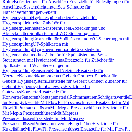
Rohre
Befestigungen für Anschlüsse
Ersatzteile für Befestigungen für
Anschlüsse
Systemdichtungen
Sets Schraube für
Flanschverbindungen
Geberit
Hygienesystem
Hygienespüleinheiten
Ersatzteile für
Hygienespüleinheiten
Zubehör für
Hygienespüleinheiten
Sensoren
Kabel
Abdeckungen und
Abdeckplatten
Spülkästen und WC-Steuerungen mit
Hygienespülung
Ersatzteile für Spülkästen und WC-Steuerungen mit
Hygienespülung
UP-Spülkästen mit
Hygienespülung
Hygieneeinbaumodule
Ersatzteile für
Hygieneeinbaumodule
Zubehör für Spülkästen und WC-
Steuerungen mit Hygienespülung
Ersatzteile für Zubehör für
Spülkästen und WC-Steuerungen mit
Hygienespülung
Sensoren
Kabel
Netzteile
Ersatzteile für
Netzteile
Netzwerkkomponenten
Geberit Connect Zubehör für
Geberit Hygienesystem
Ersatzteile für Geberit Connect Zubehör für
Geberit Hygienesystem
Gateways
Ersatzteile für
Gateways
Konverter
Ersatzteile für
Konverter
Sensoren
Montagematerial
Rohrarmaturen
Schrägsitzventile
E
für Schrägsitzventile
Mit FlowFit Pressanschlüssen
Ersatzteile für Mit
FlowFit Pressanschlüssen
Mit Mepla Pressanschlüssen
Ersatzteile für
Mit Mepla Pressanschlüssen
Mit Mapress
Pressanschlüssen
Ersatzteile für Mit Mapress
Pressanschlüssen
Probenahmeventile
Kugelhähne
Ersatzteile für
Kugelhähne
Mit FlowFit Pressanschlüssen
Ersatzteile für Mit FlowFit