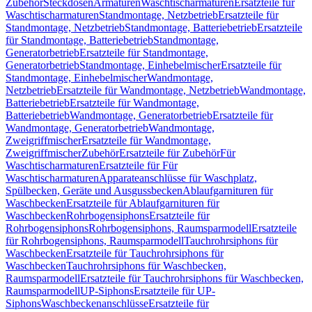
Zubehör
Steckdosen
Armaturen
Waschtischarmaturen
Ersatzteile für
Waschtischarmaturen
Standmontage, Netzbetrieb
Ersatzteile für
Standmontage, Netzbetrieb
Standmontage, Batteriebetrieb
Ersatzteile
für Standmontage, Batteriebetrieb
Standmontage,
Generatorbetrieb
Ersatzteile für Standmontage,
Generatorbetrieb
Standmontage, Einhebelmischer
Ersatzteile für
Standmontage, Einhebelmischer
Wandmontage,
Netzbetrieb
Ersatzteile für Wandmontage, Netzbetrieb
Wandmontage,
Batteriebetrieb
Ersatzteile für Wandmontage,
Batteriebetrieb
Wandmontage, Generatorbetrieb
Ersatzteile für
Wandmontage, Generatorbetrieb
Wandmontage,
Zweigriffmischer
Ersatzteile für Wandmontage,
Zweigriffmischer
Zubehör
Ersatzteile für Zubehör
Für
Waschtischarmaturen
Ersatzteile für Für
Waschtischarmaturen
Apparateanschlüsse für Waschplatz,
Spülbecken, Geräte und Ausgussbecken
Ablaufgarnituren für
Waschbecken
Ersatzteile für Ablaufgarnituren für
Waschbecken
Rohrbogensiphons
Ersatzteile für
Rohrbogensiphons
Rohrbogensiphons, Raumsparmodell
Ersatzteile
für Rohrbogensiphons, Raumsparmodell
Tauchrohrsiphons für
Waschbecken
Ersatzteile für Tauchrohrsiphons für
Waschbecken
Tauchrohrsiphons für Waschbecken,
Raumsparmodell
Ersatzteile für Tauchrohrsiphons für Waschbecken,
Raumsparmodell
UP-Siphons
Ersatzteile für UP-
Siphons
Waschbeckenanschlüsse
Ersatzteile für