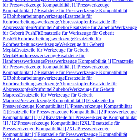
für Presswerkzeuge Kompatibilität [1]
Presswerkzeuge
Kompatibilität [2]
Ersatzteile für Presswerkzeuge Kompatibilität
[2]
Rohrbearbeitungswerkzeuge
Ersatzteile für
Rohrbearbeitungswerkzeuge
Abpressstopfen
Ersatzteile für
Abpressstopfen
Prüfmittel
Zubehör
Ersatzteile für Zubehör
Werkzeuge
für Geberit PushFit
Ersatzteile für Werkzeuge für Geberit
PushFit
Rohrbearbeitungswerkzeuge
Ersatzteile für
Rohrbearbeitungswerkzeuge
Werkzeuge für Geberit
Mepla
Ersatzteile für Werkzeuge für Geberit
Mepla
Handpresswerkzeuge
Ersatzteile für
Handpresswerkzeuge
Presswerkzeuge Kompatibilität [1]
Ersatzteile
für Presswerkzeuge Kompatibilität [1]
Presswerkzeuge
Kompatibilität [2]
Ersatzteile für Presswerkzeuge Kompatibilität
[2]
Rohrbearbeitungswerkzeuge
Ersatzteile für
Rohrbearbeitungswerkzeuge
Abpressstopfen
Ersatzteile für
Abpressstopfen
Prüfmittel
Zubehör
Werkzeuge für Geberit
Mapress
Ersatzteile für Werkzeuge für Geberit
Mapress
Presswerkzeuge Kompatibilität [1]
Ersatzteile für
Presswerkzeuge Kompatibilität [1]
Presswerkzeuge Kompatibilität
[2]
Ersatzteile für Presswerkzeuge Kompatibilität [2]
Presswerkzeuge
Kompatibilität [1] / [2]
Ersatzteile für Presswerkzeuge Kompatibilität
[1] / [2]
Presswerkzeuge Kompatibilität [2XL]
Ersatzteile für
Presswerkzeuge Kompatibilität [2XL]
Presswerkzeuge
Kompatibilität [4]
Ersatzteile für Presswerkzeuge Kompatibilität
[4]
Rohrbearbeitungswerkzeuge
Ersatzteile für