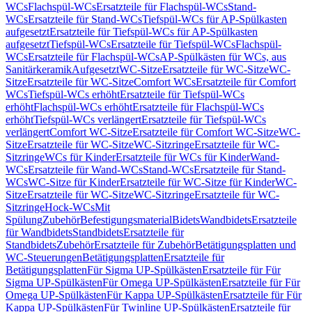
WCs
Flachspül-WCs
Ersatzteile für Flachspül-WCs
Stand-
WCs
Ersatzteile für Stand-WCs
Tiefspül-WCs für AP-Spülkasten
aufgesetzt
Ersatzteile für Tiefspül-WCs für AP-Spülkasten
aufgesetzt
Tiefspül-WCs
Ersatzteile für Tiefspül-WCs
Flachspül-
WCs
Ersatzteile für Flachspül-WCs
AP-Spülkästen für WCs, aus
Sanitärkeramik
Aufgesetzt
WC-Sitze
Ersatzteile für WC-Sitze
WC-
Sitze
Ersatzteile für WC-Sitze
Comfort WCs
Ersatzteile für Comfort
WCs
Tiefspül-WCs erhöht
Ersatzteile für Tiefspül-WCs
erhöht
Flachspül-WCs erhöht
Ersatzteile für Flachspül-WCs
erhöht
Tiefspül-WCs verlängert
Ersatzteile für Tiefspül-WCs
verlängert
Comfort WC-Sitze
Ersatzteile für Comfort WC-Sitze
WC-
Sitze
Ersatzteile für WC-Sitze
WC-Sitzringe
Ersatzteile für WC-
Sitzringe
WCs für Kinder
Ersatzteile für WCs für Kinder
Wand-
WCs
Ersatzteile für Wand-WCs
Stand-WCs
Ersatzteile für Stand-
WCs
WC-Sitze für Kinder
Ersatzteile für WC-Sitze für Kinder
WC-
Sitze
Ersatzteile für WC-Sitze
WC-Sitzringe
Ersatzteile für WC-
Sitzringe
Hock-WCs
Mit
Spülung
Zubehör
Befestigungsmaterial
Bidets
Wandbidets
Ersatzteile
für Wandbidets
Standbidets
Ersatzteile für
Standbidets
Zubehör
Ersatzteile für Zubehör
Betätigungsplatten und
WC-Steuerungen
Betätigungsplatten
Ersatzteile für
Betätigungsplatten
Für Sigma UP-Spülkästen
Ersatzteile für Für
Sigma UP-Spülkästen
Für Omega UP-Spülkästen
Ersatzteile für Für
Omega UP-Spülkästen
Für Kappa UP-Spülkästen
Ersatzteile für Für
Kappa UP-Spülkästen
Für Twinline UP-Spülkästen
Ersatzteile für