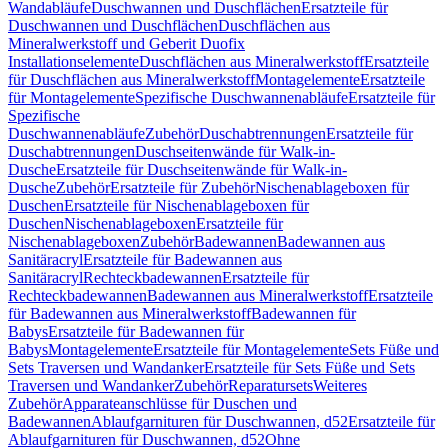
Wandabläufe
Duschwannen und Duschflächen
Ersatzteile für
Duschwannen und Duschflächen
Duschflächen aus
Mineralwerkstoff und Geberit Duofix
Installationselemente
Duschflächen aus Mineralwerkstoff
Ersatzteile
für Duschflächen aus Mineralwerkstoff
Montagelemente
Ersatzteile
für Montagelemente
Spezifische Duschwannenabläufe
Ersatzteile für
Spezifische
Duschwannenabläufe
Zubehör
Duschabtrennungen
Ersatzteile für
Duschabtrennungen
Duschseitenwände für Walk-in-
Dusche
Ersatzteile für Duschseitenwände für Walk-in-
Dusche
Zubehör
Ersatzteile für Zubehör
Nischenablageboxen für
Duschen
Ersatzteile für Nischenablageboxen für
Duschen
Nischenablageboxen
Ersatzteile für
Nischenablageboxen
Zubehör
Badewannen
Badewannen aus
Sanitäracryl
Ersatzteile für Badewannen aus
Sanitäracryl
Rechteckbadewannen
Ersatzteile für
Rechteckbadewannen
Badewannen aus Mineralwerkstoff
Ersatzteile
für Badewannen aus Mineralwerkstoff
Badewannen für
Babys
Ersatzteile für Badewannen für
Babys
Montagelemente
Ersatzteile für Montagelemente
Sets Füße und
Sets Traversen und Wandanker
Ersatzteile für Sets Füße und Sets
Traversen und Wandanker
Zubehör
Reparatursets
Weiteres
Zubehör
Apparateanschlüsse für Duschen und
Badewannen
Ablaufgarnituren für Duschwannen, d52
Ersatzteile für
Ablaufgarnituren für Duschwannen, d52
Ohne