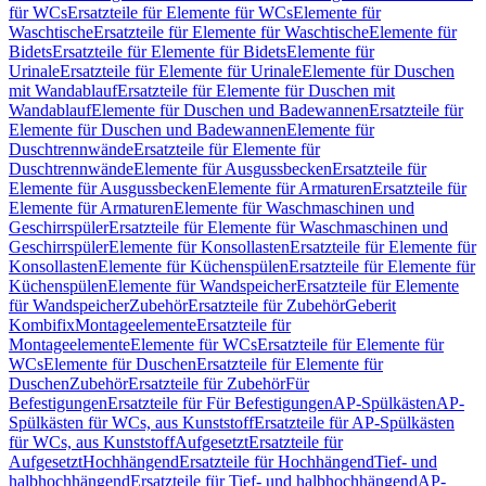
für WCs
Ersatzteile für Elemente für WCs
Elemente für
Waschtische
Ersatzteile für Elemente für Waschtische
Elemente für
Bidets
Ersatzteile für Elemente für Bidets
Elemente für
Urinale
Ersatzteile für Elemente für Urinale
Elemente für Duschen
mit Wandablauf
Ersatzteile für Elemente für Duschen mit
Wandablauf
Elemente für Duschen und Badewannen
Ersatzteile für
Elemente für Duschen und Badewannen
Elemente für
Duschtrennwände
Ersatzteile für Elemente für
Duschtrennwände
Elemente für Ausgussbecken
Ersatzteile für
Elemente für Ausgussbecken
Elemente für Armaturen
Ersatzteile für
Elemente für Armaturen
Elemente für Waschmaschinen und
Geschirrspüler
Ersatzteile für Elemente für Waschmaschinen und
Geschirrspüler
Elemente für Konsollasten
Ersatzteile für Elemente für
Konsollasten
Elemente für Küchenspülen
Ersatzteile für Elemente für
Küchenspülen
Elemente für Wandspeicher
Ersatzteile für Elemente
für Wandspeicher
Zubehör
Ersatzteile für Zubehör
Geberit
Kombifix
Montageelemente
Ersatzteile für
Montageelemente
Elemente für WCs
Ersatzteile für Elemente für
WCs
Elemente für Duschen
Ersatzteile für Elemente für
Duschen
Zubehör
Ersatzteile für Zubehör
Für
Befestigungen
Ersatzteile für Für Befestigungen
AP-Spülkästen
AP-
Spülkästen für WCs, aus Kunststoff
Ersatzteile für AP-Spülkästen
für WCs, aus Kunststoff
Aufgesetzt
Ersatzteile für
Aufgesetzt
Hochhängend
Ersatzteile für Hochhängend
Tief- und
halbhochhängend
Ersatzteile für Tief- und halbhochhängend
AP-