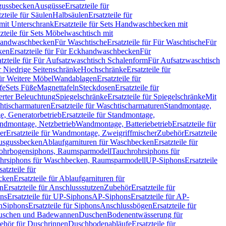
sgussbecken
Ausgüsse
Ersatzteile für
tzteile für Säulen
Halbsäulen
Ersatzteile für
mit Unterschrank
Ersatzteile für Sets Handwaschbecken mit
tzteile für Sets Möbelwaschtisch mit
 Handwaschbecken
Für Waschtische
Ersatzteile für Für Waschtische
Für
ken
Ersatzteile für Für Eckhandwaschbecken
Für
atzteile für Für Aufsatzwaschtisch Schalenform
Für Aufsatzwaschtisch
ür Niedrige Seitenschränke
Hochschränke
Ersatzteile für
für Weitere Möbel
Wandablagen
Ersatzteile für
fe
Sets Füße
Magnettafeln
Steckdosen
Ersatzteile für
ierter Beleuchtung
Spiegelschränke
Ersatzteile für Spiegelschränke
Mit
htischarmaturen
Ersatzteile für Waschtischarmaturen
Standmontage,
, Generatorbetrieb
Ersatzteile für Standmontage,
andmontage, Netzbetrieb
Wandmontage, Batteriebetrieb
Ersatzteile für
er
Ersatzteile für Wandmontage, Zweigriffmischer
Zubehör
Ersatzteile
Ausgussbecken
Ablaufgarnituren für Waschbecken
Ersatzteile für
 Rohrbogensiphons, Raumsparmodell
Tauchrohrsiphons für
rohrsiphons für Waschbecken, Raumsparmodell
UP-Siphons
Ersatzteile
satzteile für
ecken
Ersatzteile für Ablaufgarnituren für
en
Ersatzteile für Anschlussstutzen
Zubehör
Ersatzteile für
ns
Ersatzteile für UP-Siphons
AP-Siphons
Ersatzteile für AP-
n
Siphons
Ersatzteile für Siphons
Anschlussbögen
Ersatzteile für
uschen und Badewannen
Duschen
Bodenentwässerung für
behör für Duschrinnen
Duschbodenabläufe
Ersatzteile für