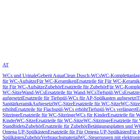
AT
WCs und Urinale
Geberit AquaClean Dusch-WCs
WC-Komplettanlag
für WC-Aufsätze
Für WC-Keramiken
Ersatzteile für Für WC-Kerami
für Für WC-Aufsätze
Zubehör
Ersatzteile für Zubehör
Für WC-Komplet
WC-Sitze
Wand-WCs
Ersatzteile für Wand-WCs
Tiefspül-WCs
Ersatzt
aufgesetzt
Ersatzteile für Tiefspül-WCs für AP-Spülkasten aufgesetzt
T
Sanitärkeramik
Aufgesetzt
WC-Sitze
Ersatzteile für WC-Sitze
WC-Sitze
erhöht
Ersatzteile für Flachspül-WCs erhöht
Tiefspül-WCs verlängert
E
Sitzringe
Ersatzteile für WC-Sitzringe
WCs für Kinder
Ersatzteile für 
Kinder
WC-Sitze
Ersatzteile für WC-Sitze
WC-Sitzringe
Ersatzteile fü
Standbidets
Zubehör
Ersatzteile für Zubehör
Betätigungsplatten und W
Omega UP-Spülkästen
Ersatzteile für Für Omega UP-Spülkästen
Für 
Spülkästen
Zubehör
Verbrauchsmaterial
WC-Steuerungen mit elektroni