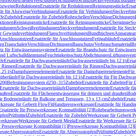
ehör
Rohrschellen
Verschlüsse
Dichtungen
Schutzdeckel
Verbrauchsmater
Abzweige
Reduktionen
Ersatzteile für Reduktionen
Reinigungsstücke
Ersat
ile für Abzweige
Verbindungen
Ersatzteile für Verbindungen
Steckverbi
ffe
Zubehör
Ersatzteile für Zubehör
Rohrschellen
Verschlüsse
Dichtungen
ktionen
Reinigungsstücke
Ersatzteile für Reinigungsstücke
Übergänge
So
bindungen
Schweißverbindungen
Steckverbindungen
Ersatzteile für Ste
für Gewindeverbindungen
Flanschverbindungen
Bundbüchsen
Apparatean
Anschlussstutzen
Ersatzteile für Anschlussstutzen
Fertigabläufe
Ersatzteil
len
Tragschalen
Verschlüsse
Dichtungen
Bauschutze
Verbrauchsmaterial
Br
tz für Entwässerungssysteme
Ersatzteile für Brandschutz für Entwässe
und Luftschalldämmung
Feuchtigkeitsschutz
Abdichtungen
Lüftungsvent
fe
Ersatzteile für Dachwassereinläufe
Dachwassereinläufe bis 12 l/s
Ersa
r Rinnen
Ersatzteile für Dachwassereinläufe für Rinnen
Dachwassereinläu
 25 l/s
Dampfsperrenelemente
Ersatzteile für Dampfsperrenelemente
Für 
tüberläufe
Für Dachwassereinläufe bis 12 l/s
Ersatzteile für Für Dachwass
–200
Befestigungssystem d250–315
Zubehör
Ersatzteile für Zubehör
Für 
Ersatzteile für Dachwassereinläufe
Dampfsperrenelemente
Ersatzteile 
raußen
Ersatzteile für Flächenentwässerung für drinnen und draußen
Bode
für Bodeneinläufe für Balkone und Terrassen, 13 x 13 cm
Zubehör
Ersatz
erkzeuge für Geberit FlowFit
Handpresswerkzeuge
Ersatzteile für Hand
Ersatzteile für Presswerkzeuge Kompatibilität [2]
Rohrbearbeitungswer
opfen
Prüfmittel
Zubehör
Ersatzteile für Zubehör
Werkzeuge für Geberit P
swerkzeuge
Werkzeuge für Geberit Mepla
Ersatzteile für Werkzeuge für 
ür Presswerkzeuge Kompatibilität [1]
Presswerkzeuge Kompatibilität [2]
E
zeuge
Abpressstopfen
Ersatzteile für Abpressstopfen
Prüfmittel
Zubehör
We