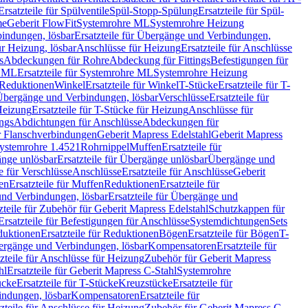
Ersatzteile für Spülventile
Spül-Stopp-Spülung
Ersatzteile für Spül-
me
Geberit FlowFit
Systemrohre ML
Systemrohre Heizung
indungen, lösbar
Ersatzteile für Übergänge und Verbindungen,
r Heizung, lösbar
Anschlüsse für Heizung
Ersatzteile für Anschlüsse
s
Abdeckungen für Rohre
Abdeckung für Fittings
Befestigungen für
e ML
Ersatzteile für Systemrohre ML
Systemrohre Heizung
r Reduktionen
Winkel
Ersatzteile für Winkel
T-Stücke
Ersatzteile für T-
r Übergänge und Verbindungen, lösbar
Verschlüsse
Ersatzteile für
Heizung
Ersatzteile für T-Stücke für Heizung
Anschlüsse für
ngs
Abdichtungen für Anschlüsse
Abdeckungen für
r Flanschverbindungen
Geberit Mapress Edelstahl
Geberit Mapress
 Systemrohre 1.4521
Rohrnippel
Muffen
Ersatzteile für
nge unlösbar
Ersatzteile für Übergänge unlösbar
Übergänge und
le für Verschlüsse
Anschlüsse
Ersatzteile für Anschlüsse
Geberit
en
Ersatzteile für Muffen
Reduktionen
Ersatzteile für
nd Verbindungen, lösbar
Ersatzteile für Übergänge und
zteile für Zubehör für Geberit Mapress Edelstahl
Schutzkappen für
Ersatzteile für Befestigungen für Anschlüsse
Systemdichtungen
Sets
duktionen
Ersatzteile für Reduktionen
Bögen
Ersatzteile für Bögen
T-
bergänge und Verbindungen, lösbar
Kompensatoren
Ersatzteile für
zteile für Anschlüsse für Heizung
Zubehör für Geberit Mapress
hl
Ersatzteile für Geberit Mapress C-Stahl
Systemrohre
ücke
Ersatzteile für T-Stücke
Kreuzstücke
Ersatzteile für
indungen, lösbar
Kompensatoren
Ersatzteile für
zteile für Anschlüsse für Heizung
Zubehör für Geberit Mapress C-