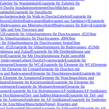
Zubehör für Wandabläufe
Ersatzteile für Zubehör für
t Duofix Installationselemente
Duschflächen aus
nabläufe
Ersatzteile für Spezifische
 Duschseitenwände für Walk-in-Dusche
Zubehör
Ersatzteile für
geboxen
Zubehör
Badewannen
Badewannen aus Sanitäracryl
Ersatzteile
ür Badewannen aus Mineralwerkstoff
Badewannen für Babys
Ersatzteile
s Füße und Sets Traversen und
d52
Ersatzteile für Ablaufgarnituren für Duschwannen, d52
Ohne
e für Ablaufgarnituren für Duschwannen, d90
Ohne
le für Ablaufgarnituren für Duschwannen Sestra
Ohne
en, d52
Ersatzteile für Ablaufgarnituren für Badewannen, d52
Mit
tätigung und Zulauf
Ersatzteile für Mit Drehbetätigung und
trol
Ersatzteile für Mit Druckbetätigung PushControl
Mit
d Spülsysteme
Geberit Duofix
Systemwände
Ersatzteile für
eelemente
Elemente für WCs
Ersatzteile für Elemente für WCs
Elemente
le für Elemente für Urinale
Elemente für Duschen mit
chen und Badewannen
Elemente für Duschtrennwände
Ersatzteile für
für Elemente für Armaturen
Elemente für Waschmaschinen und
llasten
Elemente für Küchenspülen
Ersatzteile für Elemente für
eelemente
Ersatzteile für Montageelemente
Elemente für
gungen
Ersatzteile für Für Befestigungen
AP-Spülkästen
AP-Spülkästen
 für Hochhängend
Tief- und halbhochhängend
Ersatzteile für Tief- und
le für Aufgesetzt
Spülrohre für AP-Spülkästen
Ersatzteile für Spülrohre
le für Anschlüsse
Manschetten
Nippel, Rosetten und
und Spülventile
Füllventile
Ersatzteile für Füllventile
Füllventile für AP-