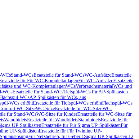
nd-WCs
Stand-WCs
Ersatzteile für Stand-WCs
WC-Aufsätze
Ersatzteile
Ersatzteile für Für WC-Komplettanlagen
Für WC-Aufsätze
Ersatzteile
fsätze und WC-Komplettanlagen
WCs
Verbrauchsmaterial
WCs und
d-WCs
Ersatzteile für Stand-WCs
Tiefspül-WCs für AP-Spülkasten
r Flachspül-WCs
AP-Spülkästen für WCs, aus
fspül-WCs erhöht
Ersatzteile für Tiefspül-WCs erhöht
Flachspül-WCs
r Comfort WC-Sitze
WC-Sitze
Ersatzteile für WC-Sitze
WC-
eile für Stand-WCs
WC-Sitze für Kinder
Ersatzteile für WC-Sitze für
ts
Wandbidets
Ersatzteile für Wandbidets
Standbidets
Ersatzteile für
Sigma UP-Spülkästen
Ersatzteile für Für Sigma UP-Spülkästen
Für
line UP-Spülkästen
Ersatzteile für Für Twinline UP-
 Spülauslösung
Für Netzbetrieb, für Geberit Sigma UP-Spülkästen 12