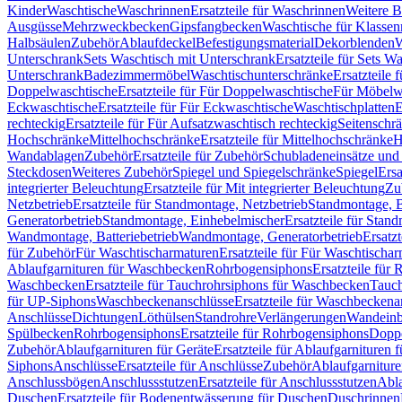
Kinder
Waschtische
Waschrinnen
Ersatzteile für Waschrinnen
Weitere 
Ausgüsse
Mehrzweckbecken
Gipsfangbecken
Waschtische für Klasse
Halbsäulen
Zubehör
Ablaufdeckel
Befestigungsmaterial
Dekorblenden
W
Unterschrank
Sets Waschtisch mit Unterschrank
Ersatzteile für Sets W
Unterschrank
Badezimmermöbel
Waschtischunterschränke
Ersatzteile 
Doppelwaschtische
Ersatzteile für Für Doppelwaschtische
Für Möbelw
Eckwaschtische
Ersatzteile für Für Eckwaschtische
Waschtischplatten
E
rechteckig
Ersatzteile für Für Aufsatzwaschtisch rechteckig
Seitenschr
Hochschränke
Mittelhochschränke
Ersatzteile für Mittelhochschränke
H
Wandablagen
Zubehör
Ersatzteile für Zubehör
Schubladeneinsätze un
Steckdosen
Weiteres Zubehör
Spiegel und Spiegelschränke
Spiegel
Ersa
integrierter Beleuchtung
Ersatzteile für Mit integrierter Beleuchtung
Zu
Netzbetrieb
Ersatzteile für Standmontage, Netzbetrieb
Standmontage, Ba
Generatorbetrieb
Standmontage, Einhebelmischer
Ersatzteile für Stan
Wandmontage, Batteriebetrieb
Wandmontage, Generatorbetrieb
Ersatz
für Zubehör
Für Waschtischarmaturen
Ersatzteile für Für Waschtischa
Ablaufgarnituren für Waschbecken
Rohrbogensiphons
Ersatzteile für
Waschbecken
Ersatzteile für Tauchrohrsiphons für Waschbecken
Tauch
für UP-Siphons
Waschbeckenanschlüsse
Ersatzteile für Waschbeckena
Anschlüsse
Dichtungen
Löthülsen
Standrohre
Verlängerungen
Wandeinb
Spülbecken
Rohrbogensiphons
Ersatzteile für Rohrbogensiphons
Dopp
Zubehör
Ablaufgarnituren für Geräte
Ersatzteile für Ablaufgarnituren 
Siphons
Anschlüsse
Ersatzteile für Anschlüsse
Zubehör
Ablaufgarnitur
Anschlussbögen
Anschlussstutzen
Ersatzteile für Anschlussstutzen
Abla
Duschen
Ersatzteile für Bodenentwässerung für Duschen
Duschrinnen