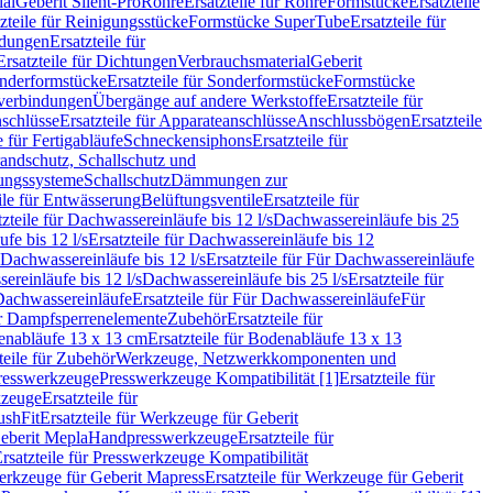
ial
Geberit Silent-Pro
Rohre
Ersatzteile für Rohre
Formstücke
Ersatzteile
zteile für Reinigungsstücke
Formstücke SuperTube
Ersatzteile für
ndungen
Ersatzteile für
Ersatzteile für Dichtungen
Verbrauchsmaterial
Geberit
nderformstücke
Ersatzteile für Sonderformstücke
Formstücke
ckverbindungen
Übergänge auf andere Werkstoffe
Ersatzteile für
schlüsse
Ersatzteile für Apparateanschlüsse
Anschlussbögen
Ersatzteile
e für Fertigabläufe
Schneckensiphons
Ersatzteile für
andschutz, Schallschutz und
rungssysteme
Schallschutz
Dämmungen zur
ile für Entwässerung
Belüftungsventile
Ersatzteile für
tzteile für Dachwassereinläufe bis 12 l/s
Dachwassereinläufe bis 25
fe bis 12 l/s
Ersatzteile für Dachwassereinläufe bis 12
Dachwassereinläufe bis 12 l/s
Ersatzteile für Für Dachwassereinläufe
ereinläufe bis 12 l/s
Dachwassereinläufe bis 25 l/s
Ersatzteile für
Dachwassereinläufe
Ersatzteile für Für Dachwassereinläufe
Für
für Dampfsperrenelemente
Zubehör
Ersatzteile für
nabläufe 13 x 13 cm
Ersatzteile für Bodenabläufe 13 x 13
teile für Zubehör
Werkzeuge, Netzwerkkomponenten und
presswerkzeuge
Presswerkzeuge Kompatibilität [1]
Ersatzteile für
kzeuge
Ersatzteile für
ushFit
Ersatzteile für Werkzeuge für Geberit
Geberit Mepla
Handpresswerkzeuge
Ersatzteile für
rsatzteile für Presswerkzeuge Kompatibilität
rkzeuge für Geberit Mapress
Ersatzteile für Werkzeuge für Geberit