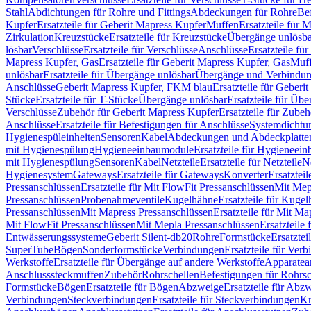
Stahl
Abdichtungen für Rohre und Fittings
Abdeckungen für Rohre
Be
Kupfer
Ersatzteile für Geberit Mapress Kupfer
Muffen
Ersatzteile für 
Zirkulation
Kreuzstücke
Ersatzteile für Kreuzstücke
Übergänge unlösba
lösbar
Verschlüsse
Ersatzteile für Verschlüsse
Anschlüsse
Ersatzteile fü
Mapress Kupfer, Gas
Ersatzteile für Geberit Mapress Kupfer, Gas
Muf
unlösbar
Ersatzteile für Übergänge unlösbar
Übergänge und Verbindun
Anschlüsse
Geberit Mapress Kupfer, FKM blau
Ersatzteile für Geber
Stücke
Ersatzteile für T-Stücke
Übergänge unlösbar
Ersatzteile für Üb
Verschlüsse
Zubehör für Geberit Mapress Kupfer
Ersatzteile für Zube
Anschlüsse
Ersatzteile für Befestigungen für Anschlüsse
Systemdichtu
Hygienespüleinheiten
Sensoren
Kabel
Abdeckungen und Abdeckplatte
mit Hygienespülung
Hygieneeinbaumodule
Ersatzteile für Hygieneei
mit Hygienespülung
Sensoren
Kabel
Netzteile
Ersatzteile für Netzteile
N
Hygienesystem
Gateways
Ersatzteile für Gateways
Konverter
Ersatzteil
Pressanschlüssen
Ersatzteile für Mit FlowFit Pressanschlüssen
Mit Mep
Pressanschlüssen
Probenahmeventile
Kugelhähne
Ersatzteile für Kuge
Pressanschlüssen
Mit Mapress Pressanschlüssen
Ersatzteile für Mit Ma
Mit FlowFit Pressanschlüssen
Mit Mepla Pressanschlüssen
Ersatzteile
Entwässerungssysteme
Geberit Silent-db20
Rohre
Formstücke
Ersatztei
SuperTube
Bögen
Sonderformstücke
Verbindungen
Ersatzteile für Ver
Werkstoffe
Ersatzteile für Übergänge auf andere Werkstoffe
Apparatea
Anschlusssteckmuffen
Zubehör
Rohrschellen
Befestigungen für Rohrsc
Formstücke
Bögen
Ersatzteile für Bögen
Abzweige
Ersatzteile für Abz
Verbindungen
Steckverbindungen
Ersatzteile für Steckverbindungen
Kr