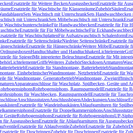
Becken
Ersatzteile für Weitere Becken
Ausgussbecken
Ersatzteile für Au
nräume
Ersatzteile für Waschtische für Klassenräume
Zubehör
Säulen
Ersa
andablagen
Sets Waschtisch mit Unterschrank
Sets Handwaschbecken 
aschtisch mit Unterschrank
Sets Möbelwaschtisch mit Unterschrank
Ersa
für Waschtischunterschränke
Für Handwaschbecken
Ersatzteile für Für
aschtische
Ersatzteile für Für Möbelwaschtische
Für Eckhandwaschbec
rsatzteile für Waschtischplatten
Für Aufsatzwaschtisch Schalenform
Ers
änke
Ersatzteile für Seitenschränke
Niedrige Seitenschränke
Ersatzteile f
ängeschränke
Ersatzteile für Hängeschränke
Weitere Möbel
Ersatzteile 
d Ordnungsboxen
Handtuchhalter und Handtuchhaken
Lichtelemente
Grif
tzteile für Spiegel
Mit integrierter Beleuchtung
Ersatzteile für Mit integr
behör
Lichtelemente
Griffe
Weiteres Zubehör
Steckdosen
Armaturen
Wasc
tteriebetrieb
Ersatzteile für Standmontage, Batteriebetrieb
Standmontage
dmontage, Einhebelmischer
Wandmontage, Netzbetrieb
Ersatzteile für W
teile für Wandmontage, Generatorbetrieb
Wandmontage, Zweigriffmisch
rmaturen
Apparateanschlüsse für Waschplatz, Spülbecken, Geräte und 
 Rohrbogensiphons
Rohrbogensiphons, Raumsparmodell
Ersatzteile für
rohrsiphons für Waschbecken, Raumsparmodell
Ersatzteile für Tauch
nschlüsse
Anschlussstutzen
Anschlussbögen
Abdeckungen
Anschlüsse
Er
aukästen
Ersatzteile für Wandeinbaukästen
Ablaufgarnituren für Spülb
elkammersiphons
Ersatzteile für Doppelkammersiphons
Anschlussstutz
für Geräte
Rohrbogensiphons
Ersatzteile für Rohrbogensiphons
UP-Sipho
en für Ausgussbecken
Ersatzteile für Ablaufgarnituren für Ausgussbecke
ufventile
Ersatzteile für Ablaufventile
Zubehör
Ersatzteile für Zubehör
D
Ersatzteile für Duschrinnen
Zubehör für Duschrinnen
Ersatzteile für Zu