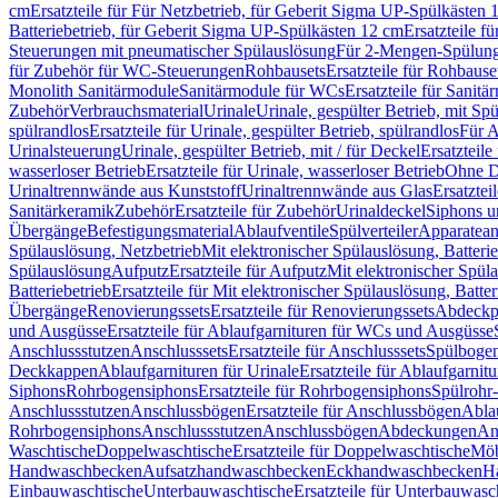
cm
Ersatzteile für Für Netzbetrieb, für Geberit Sigma UP-Spülkästen 
Batteriebetrieb, für Geberit Sigma UP-Spülkästen 12 cm
Ersatzteile f
Steuerungen mit pneumatischer Spülauslösung
Für 2-Mengen-Spülun
für Zubehör für WC-Steuerungen
Rohbausets
Ersatzteile für Rohbause
Monolith Sanitärmodule
Sanitärmodule für WCs
Ersatzteile für Sanit
Zubehör
Verbrauchsmaterial
Urinale
Urinale, gespülter Betrieb, mit Sp
spülrandlos
Ersatzteile für Urinale, gespülter Betrieb, spülrandlos
Für A
Urinalsteuerung
Urinale, gespülter Betrieb, mit / für Deckel
Ersatzteile
wasserloser Betrieb
Ersatzteile für Urinale, wasserloser Betrieb
Ohne D
Urinaltrennwände aus Kunststoff
Urinaltrennwände aus Glas
Ersatztei
Sanitärkeramik
Zubehör
Ersatzteile für Zubehör
Urinaldeckel
Siphons u
Übergänge
Befestigungsmaterial
Ablaufventile
Spülverteiler
Apparatean
Spülauslösung, Netzbetrieb
Mit elektronischer Spülauslösung, Batterie
Spülauslösung
Aufputz
Ersatzteile für Aufputz
Mit elektronischer Spül
Batteriebetrieb
Ersatzteile für Mit elektronischer Spülauslösung, Batter
Übergänge
Renovierungssets
Ersatzteile für Renovierungssets
Abdeckpl
und Ausgüsse
Ersatzteile für Ablaufgarnituren für WCs und Ausgüsse
Anschlussstutzen
Anschlusssets
Ersatzteile für Anschlusssets
Spülbogen
Deckkappen
Ablaufgarnituren für Urinale
Ersatzteile für Ablaufgarnitu
Siphons
Rohrbogensiphons
Ersatzteile für Rohrbogensiphons
Spülrohr
Anschlussstutzen
Anschlussbögen
Ersatzteile für Anschlussbögen
Ablau
Rohrbogensiphons
Anschlussstutzen
Anschlussbögen
Abdeckungen
An
Waschtische
Doppelwaschtische
Ersatzteile für Doppelwaschtische
Möb
Handwaschbecken
Aufsatzhandwaschbecken
Eckhandwaschbecken
H
Einbauwaschtische
Unterbauwaschtische
Ersatzteile für Unterbauwasc