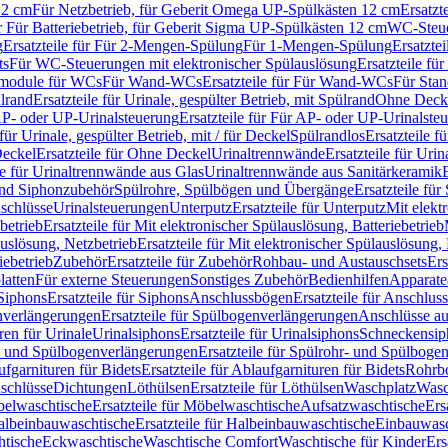
12 cm
Für Netzbetrieb, für Geberit Omega UP-Spülkästen 12 cm
Ersatzt
ür Für Batteriebetrieb, für Geberit Sigma UP-Spülkästen 12 cm
WC-Steue
g
Ersatzteile für Für 2-Mengen-Spülung
Für 1-Mengen-Spülung
Ersatzte
ts
Für WC-Steuerungen mit elektronischer Spülauslösung
Ersatzteile f
ärmodule für WCs
Für Wand-WCs
Ersatzteile für Für Wand-WCs
Für Sta
ülrand
Ersatzteile für Urinale, gespülter Betrieb, mit Spülrand
Ohne Deck
P- oder UP-Urinalsteuerung
Ersatzteile für Für AP- oder UP-Urinalste
 für Urinale, gespülter Betrieb, mit / für Deckel
Spülrandlos
Ersatzteile f
eckel
Ersatzteile für Ohne Deckel
Urinaltrennwände
Ersatzteile für Uri
le für Urinaltrennwände aus Glas
Urinaltrennwände aus Sanitärkeramik
nd Siphonzubehör
Spülrohre, Spülbögen und Übergänge
Ersatzteile fü
schlüsse
Urinalsteuerungen
Unterputz
Ersatzteile für Unterputz
Mit elekt
betrieb
Ersatzteile für Mit elektronischer Spülauslösung, Batteriebetrieb
auslösung, Netzbetrieb
Ersatzteile für Mit elektronischer Spülauslösung,
iebetrieb
Zubehör
Ersatzteile für Zubehör
Rohbau- und Austauschsets
Ers
atten
Für externe Steuerungen
Sonstiges Zubehör
Bedienhilfen
Apparate
Siphons
Ersatzteile für Siphons
Anschlussbögen
Ersatzteile für Anschlu
verlängerungen
Ersatzteile für Spülbogenverlängerungen
Anschlüsse a
ren für Urinale
Urinalsiphons
Ersatzteile für Urinalsiphons
Schneckensip
- und Spülbogenverlängerungen
Ersatzteile für Spülrohr- und Spülbog
fgarnituren für Bidets
Ersatzteile für Ablaufgarnituren für Bidets
Rohrb
schlüsse
Dichtungen
Löthülsen
Ersatzteile für Löthülsen
Waschplatz
Wasc
elwaschtische
Ersatzteile für Möbelwaschtische
Aufsatzwaschtische
Ers
albeinbauwaschtische
Ersatzteile für Halbeinbauwaschtische
Einbauwasc
htische
Eckwaschtische
Waschtische Comfort
Waschtische für Kinder
Ers