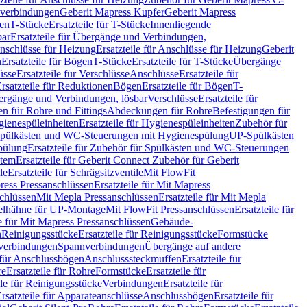
hverbindungen
Geberit Mapress Kupfer
Geberit Mapress
gen
T-Stücke
Ersatzteile für T-Stücke
Innenliegende
bar
Ersatzteile für Übergänge und Verbindungen,
nschlüsse für Heizung
Ersatzteile für Anschlüsse für Heizung
Geberit
n
Ersatzteile für Bögen
T-Stücke
Ersatzteile für T-Stücke
Übergänge
üsse
Ersatzteile für Verschlüsse
Anschlüsse
Ersatzteile für
rsatzteile für Reduktionen
Bögen
Ersatzteile für Bögen
T-
bergänge und Verbindungen, lösbar
Verschlüsse
Ersatzteile für
n für Rohre und Fittings
Abdeckungen für Rohre
Befestigungen für
ienespüleinheiten
Ersatzteile für Hygienespüleinheiten
Zubehör für
r Spülkästen und WC-Steuerungen mit Hygienespülung
UP-Spülkästen
pülung
Ersatzteile für Zubehör für Spülkästen und WC-Steuerungen
stem
Ersatzteile für Geberit Connect Zubehör für Geberit
le
Ersatzteile für Schrägsitzventile
Mit FlowFit
ress Pressanschlüssen
Ersatzteile für Mit Mapress
schlüssen
Mit Mepla Pressanschlüssen
Ersatzteile für Mit Mepla
gelhähne für UP-Montage
Mit FlowFit Pressanschlüssen
Ersatzteile für
le für Mit Mapress Pressanschlüssen
Gebäude-
n
Reinigungsstücke
Ersatzteile für Reinigungsstücke
Formstücke
ckverbindungen
Spannverbindungen
Übergänge auf andere
e für Anschlussbögen
Anschlusssteckmuffen
Ersatzteile für
re
Ersatzteile für Rohre
Formstücke
Ersatzteile für
ile für Reinigungsstücke
Verbindungen
Ersatzteile für
rsatzteile für Apparateanschlüsse
Anschlussbögen
Ersatzteile für