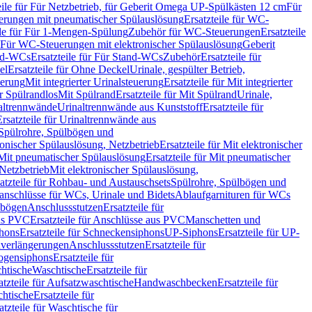
eile für Für Netzbetrieb, für Geberit Omega UP-Spülkästen 12 cm
Für
rungen mit pneumatischer Spülauslösung
Ersatzteile für WC-
ile für Für 1-Mengen-Spülung
Zubehör für WC-Steuerungen
Ersatzteile
ür Für WC-Steuerungen mit elektronischer Spülauslösung
Geberit
nd-WCs
Ersatzteile für Für Stand-WCs
Zubehör
Ersatzteile für
el
Ersatzteile für Ohne Deckel
Urinale, gespülter Betrieb,
uerung
Mit integrierter Urinalsteuerung
Ersatzteile für Mit integrierter
ür Spülrandlos
Mit Spülrand
Ersatzteile für Mit Spülrand
Urinale,
naltrennwände
Urinaltrennwände aus Kunststoff
Ersatzteile für
Ersatzteile für Urinaltrennwände aus
r Spülrohre, Spülbögen und
ronischer Spülauslösung, Netzbetrieb
Ersatzteile für Mit elektronischer
Mit pneumatischer Spülauslösung
Ersatzteile für Mit pneumatischer
 Netzbetrieb
Mit elektronischer Spülauslösung,
atzteile für Rohbau- und Austauschsets
Spülrohre, Spülbögen und
anschlüsse für WCs, Urinale und Bidets
Ablaufgarnituren für WCs
ssbögen
Anschlussstutzen
Ersatzteile für
us PVC
Ersatzteile für Anschlüsse aus PVC
Manschetten und
hons
Ersatzteile für Schneckensiphons
UP-Siphons
Ersatzteile für UP-
enverlängerungen
Anschlussstutzen
Ersatzteile für
ogensiphons
Ersatzteile für
htische
Waschtische
Ersatzteile für
atzteile für Aufsatzwaschtische
Handwaschbecken
Ersatzteile für
htische
Ersatzteile für
atzteile für Waschtische für