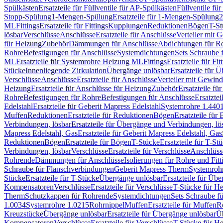
Spülkästen
Ersatzteile für Füllventile für AP-Spülkästen
Füllventile fü
Stopp-Spülung
1-Mengen-Spülung
Ersatzteile für 1-Mengen-Spülung
2
ML
Fittings
Ersatzteile für Fittings
Kupplungen
Reduktionen
Bögen
T-St
lösbar
Verschlüsse
Anschlüsse
Ersatzteile für Anschlüsse
Verteiler mit 
für Heizung
Zubehör
Dämmungen für Anschlüsse
Abdichtungen für Ro
Rohre
Befestigungen für Anschlüsse
Systemdichtungen
Sets Schraube 
ML
Ersatzteile für Systemrohre Heizung ML
Fittings
Ersatzteile für Fit
Stücke
Innenliegende Zirkulation
Übergänge unlösbar
Ersatzteile für 
Verschlüsse
Anschlüsse
Ersatzteile für Anschlüsse
Verteiler mit Gewin
Heizung
Ersatzteile für Anschlüsse für Heizung
Zubehör
Ersatzteile fü
Rohre
Befestigungen für Rohre
Befestigungen für Anschlüsse
Ersatzte
Edelstahl
Ersatzteile für Geberit Mapress Edelstahl
Systemrohre 1.440
Muffen
Reduktionen
Ersatzteile für Reduktionen
Bögen
Ersatzteile für
Verbindungen, lösbar
Ersatzteile für Übergänge und Verbindungen, lö
Mapress Edelstahl, Gas
Ersatzteile für Geberit Mapress Edelstahl, Gas
Reduktionen
Bögen
Ersatzteile für Bögen
T-Stücke
Ersatzteile für T-St
Verbindungen, lösbar
Verschlüsse
Ersatzteile für Verschlüsse
Anschlüss
Rohrende
Dämmungen für Anschlüsse
Isolierungen für Rohre und Fitt
Schraube für Flanschverbindungen
Geberit Mapress Therm
Systemroh
Stücke
Ersatzteile für T-Stücke
Übergänge unlösbar
Ersatzteile für Üb
Kompensatoren
Verschlüsse
Ersatzteile für Verschlüsse
T-Stücke für H
Therm
Schutzkappen für Rohrende
Systemdichtungen
Sets Schraube f
1.0034
Systemrohre 1.0215
Rohrnippel
Muffen
Ersatzteile für Muffen
R
Kreuzstücke
Übergänge unlösbar
Ersatzteile für Übergänge unlösbar
Üb
Kompensatoren
Verschlüsse
Ersatzteile für Verschlüsse
T-Stücke für H