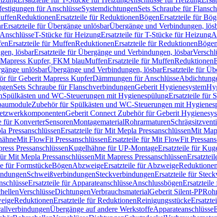
festigungen für Anschlüsse
Systemdichtungen
Sets Schraube für Flansc
Muffen
Reduktionen
Ersatzteile für Reduktionen
Bögen
Ersatzteile für Bö
r
Ersatzteile für Übergänge unlösbar
Übergänge und Verbindungen, lös
r Anschlüsse
T-Stücke für Heizung
Ersatzteile für T-Stücke für Heizung
A
fen
Ersatzteile für Muffen
Reduktionen
Ersatzteile für Reduktionen
Böge
gen, lösbar
Ersatzteile für Übergänge und Verbindungen, lösbar
Verschl
it Mapress Kupfer, FKM blau
Muffen
Ersatzteile für Muffen
Reduktionen
E
ergänge unlösbar
Übergänge und Verbindungen, lösbar
Ersatzteile für Ü
hör für Geberit Mapress Kupfer
Dämmungen für Anschlüsse
Abdichtunge
ngen
Sets Schraube für Flanschverbindungen
Geberit Hygienesystem
Hyg
n
Spülkästen und WC-Steuerungen mit Hygienespülung
Ersatzteile fü
nbaumodule
Zubehör für Spülkästen und WC-Steuerungen mit Hygienes
etzwerkkomponenten
Geberit Connect Zubehör für Geberit Hygienesy
e für Konverter
Sensoren
Montagematerial
Rohrarmaturen
Schrägsitzventi
la Pressanschlüssen
Ersatzteile für Mit Mepla Pressanschlüssen
Mit Map
lhähne
Mit FlowFit Pressanschlüssen
Ersatzteile für Mit FlowFit Pressan
press Pressanschlüssen
Kugelhähne für UP-Montage
Ersatzteile für Ku
 für Mit Mepla Pressanschlüssen
Mit Mapress Pressanschlüssen
Ersatztei
le für Formstücke
Bögen
Abzweige
Ersatzteile für Abzweige
Reduktione
bindungen
Schweißverbindungen
Steckverbindungen
Ersatzteile für Ste
nschlüsse
Ersatzteile für Apparateanschlüsse
Anschlussbögen
Ersatzteil
hellen
Verschlüsse
Dichtungen
Verbrauchsmaterial
Geberit Silent-PP
Roh
weige
Reduktionen
Ersatzteile für Reduktionen
Reinigungsstücke
Ersatzte
allverbindungen
Übergänge auf andere Werkstoffe
Apparateanschlüsse
E