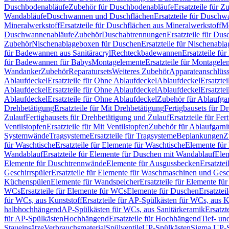
Duschbodenabläufe
Zubehör für Duschbodenabläufe
Ersatzteile für 
Wandabläufe
Duschwannen und Duschflächen
Ersatzteile für Dusch
Mineralwerkstoff
Ersatzteile für Duschflächen aus Mineralwerkstoff
Mo
Duschwannenabläufe
Zubehör
Duschabtrennungen
Ersatzteile für Du
Zubehör
Nischenablageboxen für Duschen
Ersatzteile für Nischenab
für Badewannen aus Sanitäracryl
Rechteckbadewannen
Ersatzteile f
für Badewannen für Babys
Montagelemente
Ersatzteile für Montagele
Wandanker
Zubehör
Reparatursets
Weiteres Zubehör
Apparateanschlüs
Ablaufdeckel
Ersatzteile für Ohne Ablaufdeckel
Ablaufdeckel
Ersatzte
Ablaufdeckel
Ersatzteile für Ohne Ablaufdeckel
Ablaufdeckel
Ersatzte
Ablaufdeckel
Ersatzteile für Ohne Ablaufdeckel
Zubehör für Ablaufga
Drehbetätigung
Ersatzteile für Mit Drehbetätigung
Fertigbausets für D
Zulauf
Fertigbausets für Drehbetätigung und Zulauf
Ersatzteile für Fe
Ventilstopfen
Ersatzteile für Mit Ventilstopfen
Zubehör für Ablaufgarn
Systemwände
Tragsysteme
Ersatzteile für Tragsysteme
Beplankungen
Z
für Waschtische
Ersatzteile für Elemente für Waschtische
Elemente für 
Wandablauf
Ersatzteile für Elemente für Duschen mit Wandablauf
Ele
Elemente für Duschtrennwände
Elemente für Ausgussbecken
Ersatzte
Geschirrspüler
Ersatzteile für Elemente für Waschmaschinen und Gesc
Küchenspülen
Elemente für Wandspeicher
Ersatzteile für Elemente fü
WCs
Ersatzteile für Elemente für WCs
Elemente für Duschen
Ersatztei
für WCs, aus Kunststoff
Ersatzteile für AP-Spülkästen für WCs, aus K
halbhochhängend
AP-Spülkästen für WCs, aus Sanitärkeramik
Ersatzt
für AP-Spülkästen
Hochhängend
Ersatzteile für Hochhängend
Tief- u
Staueinsätze
Verbrauchsmaterial
Spülventile
UP-Spülkästen
Sigma UP-S