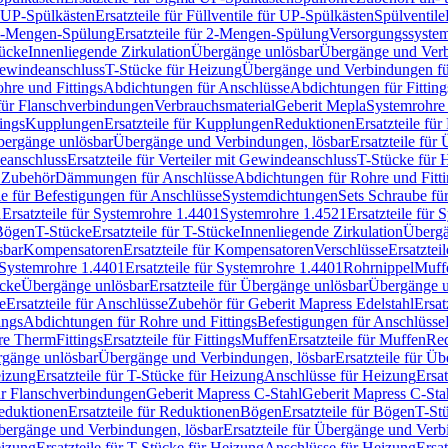
r UP-Spülkästen
Ersatzteile für Füllventile für UP-Spülkästen
Spülventile
-Mengen-Spülung
Ersatzteile für 2-Mengen-Spülung
Versorgungssyste
ücke
Innenliegende Zirkulation
Übergänge unlösbar
Übergänge und Verb
Gewindeanschluss
T-Stücke für Heizung
Übergänge und Verbindungen fü
hre und Fittings
Abdichtungen für Anschlüsse
Abdichtungen für Fitting
für Flanschverbindungen
Verbrauchsmaterial
Geberit Mepla
Systemrohr
tings
Kupplungen
Ersatzteile für Kupplungen
Reduktionen
Ersatzteile fü
Übergänge unlösbar
Übergänge und Verbindungen, lösbar
Ersatzteile fü
deanschluss
Ersatzteile für Verteiler mit Gewindeanschluss
T-Stücke für 
r Zubehör
Dämmungen für Anschlüsse
Abdichtungen für Rohre und Fitti
ile für Befestigungen für Anschlüsse
Systemdichtungen
Sets Schraube fü
1
Ersatzteile für Systemrohre 1.4401
Systemrohre 1.4521
Ersatzteile für
 Bögen
T-Stücke
Ersatzteile für T-Stücke
Innenliegende Zirkulation
Übergä
sbar
Kompensatoren
Ersatzteile für Kompensatoren
Verschlüsse
Ersatztei
Systemrohre 1.4401
Ersatzteile für Systemrohre 1.4401
Rohrnippel
Muff
ücke
Übergänge unlösbar
Ersatzteile für Übergänge unlösbar
Übergänge u
e
Ersatzteile für Anschlüsse
Zubehör für Geberit Mapress Edelstahl
Ersat
ings
Abdichtungen für Rohre und Fittings
Befestigungen für Anschlüsse
re Therm
Fittings
Ersatzteile für Fittings
Muffen
Ersatzteile für Muffen
Re
ergänge unlösbar
Übergänge und Verbindungen, lösbar
Ersatzteile für Ü
eizung
Ersatzteile für T-Stücke für Heizung
Anschlüsse für Heizung
Ersat
ür Flanschverbindungen
Geberit Mapress C-Stahl
Geberit Mapress C-Sta
eduktionen
Ersatzteile für Reduktionen
Bögen
Ersatzteile für Bögen
T-St
ergänge und Verbindungen, lösbar
Ersatzteile für Übergänge und Verb
eizung
Ersatzteile für T-Stücke für Heizung
Anschlüsse für Heizung
Ersat