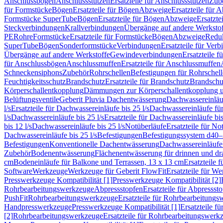
Anschlussbögen
Anschlussstutzen
Ersatzteile für Anschlussstutzen
Zub
für Formstücke
Bögen
Ersatzteile für Bögen
Abzweige
Ersatzteile für 
Formstücke SuperTube
Bögen
Ersatzteile für Bögen
Abzweige
Ersatzte
Steckverbindungen
Krallverbindungen
Übergänge auf andere Werksto
PE
Rohre
Formstücke
Ersatzteile für Formstücke
Bögen
Abzweige
Redu
SuperTube
Bögen
Sonderformstücke
Verbindungen
Ersatzteile für Ver
Übergänge auf andere Werkstoffe
Gewindeverbindungen
Ersatzteile 
für Anschlussbögen
Anschlussmuffen
Ersatzteile für Anschlussmuffen
Schneckensiphons
Zubehör
Rohrschellen
Befestigungen für Rohrschel
Feuchtigkeitsschutz
Brandschutz
Ersatzteile für Brandschutz
Brandschu
Körperschallentkopplung
Dämmungen zur Körperschallentkopplung 
Belüftungsventile
Geberit Pluvia Dachentwässerung
Dachwassereinläu
l/s
Ersatzteile für Dachwassereinläufe bis 25 l/s
Dachwassereinläufe fü
l/s
Dachwassereinläufe bis 25 l/s
Ersatzteile für Dachwassereinläufe bis
bis 12 l/s
Dachwassereinläufe bis 25 l/s
Notüberläufe
Ersatzteile für No
Dachwassereinläufe bis 25 l/s
Befestigungen
Befestigungssystem d40
Befestigungen
Konventionelle Dachentwässerung
Dachwassereinläufe
Zubehör
Bodenentwässerung
Flächenentwässerung für drinnen und d
cm
Bodeneinläufe für Balkone und Terrassen, 13 x 13 cm
Ersatzteile 
Software
Werkzeuge
Werkzeuge für Geberit FlowFit
Ersatzteile für W
Presswerkzeuge Kompatibilität [1]
Presswerkzeuge Kompatibilität [2]
Rohrbearbeitungswerkzeuge
Abpressstopfen
Ersatzteile für Abpressst
PushFit
Rohrbearbeitungswerkzeuge
Ersatzteile für Rohrbearbeitung
Handpresswerkzeuge
Presswerkzeuge Kompatibilität [1]
Ersatzteile f
[2]
Rohrbearbeitungswerkzeuge
Ersatzteile für Rohrbearbeitungswerk