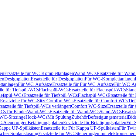
en
Ersatzteile für WC-Komplettanlagen
Wand-WCs
Ersatzteile für Wa
ken
Designplatten
Ersatzteile für Designplatten
Für WC-Komplettanlagen
tanlagen
Für WC-Aufsätze
Ersatzteile für Für WC-Aufsätze
Für WC-Au
eile für Tiefspül-WCs
Flachspül-WCs
Ersatzteile für Flachspül-WCs
Stan
iefspül-WCs
Ersatzteile für Tiefspül-WCs
Flachspül-WCs
Ersatzteile fü
Ersatzteile für WC-Sitze
Comfort WCs
Ersatzteile für Comfort WCs
Tie
rsatzteile für Tiefspül-WCs verlängert
Comfort WC-Sitze
Ersatzteile fü
WCs für Kinder
Wand-WCs
Ersatzteile für Wand-WCs
Stand-WCs
Ersatzt
r WC-Sitzringe
Hock-WCs
Mit Spülung
Zubehör
Befestigungsmaterial
Bide
C-Steuerungen
Betätigungsplatten
Ersatzteile für Betätigungsplatten
Für 
Kappa UP-Spülkästen
Ersatzteile für Für Kappa UP-Spülkästen
Für Twin
scher Spülauslösung
Ersatzteile für WC-Steuerungen mit elektronischer