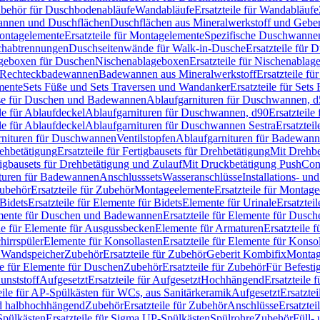
Zubehör für Duschbodenabläufe
Wandabläufe
Ersatzteile für Wandabläufe
wannen und Duschflächen
Duschflächen aus Mineralwerkstoff und Geberi
ntagelemente
Ersatzteile für Montagelemente
Spezifische Duschwanne
schabtrennungen
Duschseitenwände für Walk-in-Dusche
Ersatzteile für
lageboxen für Duschen
Nischenablageboxen
Ersatzteile für Nischenabla
ür Rechteckbadewannen
Badewannen aus Mineralwerkstoff
Ersatzteile f
mente
Sets Füße und Sets Traversen und Wandanker
Ersatzteile für Set
se für Duschen und Badewannen
Ablaufgarnituren für Duschwannen, 
ile für Ablaufdeckel
Ablaufgarnituren für Duschwannen, d90
Ersatzteil
ile für Ablaufdeckel
Ablaufgarnituren für Duschwannen Sestra
Ersatztei
rnituren für Duschwannen
Ventilstopfen
Ablaufgarnituren für Badewann
rehbetätigung
Ersatzteile für Fertigbausets für Drehbetätigung
Mit Drehbe
rtigbausets für Drehbetätigung und Zulauf
Mit Druckbetätigung PushCon
ituren für Badewannen
Anschlusssets
Wasseranschlüsse
Installations- un
ubehör
Ersatzteile für Zubehör
Montageelemente
Ersatzteile für Montag
Bidets
Ersatzteile für Elemente für Bidets
Elemente für Urinale
Ersatztei
mente für Duschen und Badewannen
Ersatzteile für Elemente für Dus
ile für Elemente für Ausgussbecken
Elemente für Armaturen
Ersatzteile 
hirrspüler
Elemente für Konsollasten
Ersatzteile für Elemente für Konso
r Wandspeicher
Zubehör
Ersatzteile für Zubehör
Geberit Kombifix
Montag
le für Elemente für Duschen
Zubehör
Ersatzteile für Zubehör
Für Befesti
unststoff
Aufgesetzt
Ersatzteile für Aufgesetzt
Hochhängend
Ersatzteile
eile für AP-Spülkästen für WCs, aus Sanitärkeramik
Aufgesetzt
Ersatztei
nd halbhochhängend
Zubehör
Ersatzteile für Zubehör
Anschlüsse
Ersatztei
pülkästen
Ersatzteile für Sigma UP-Spülkästen
Spülrohre
Zubehör
Füll- 