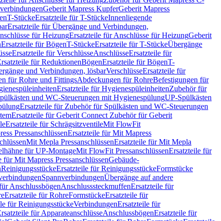
hverbindungen
Geberit Mapress Kupfer
Geberit Mapress
gen
T-Stücke
Ersatzteile für T-Stücke
Innenliegende
bar
Ersatzteile für Übergänge und Verbindungen,
nschlüsse für Heizung
Ersatzteile für Anschlüsse für Heizung
Geberit
n
Ersatzteile für Bögen
T-Stücke
Ersatzteile für T-Stücke
Übergänge
üsse
Ersatzteile für Verschlüsse
Anschlüsse
Ersatzteile für
rsatzteile für Reduktionen
Bögen
Ersatzteile für Bögen
T-
bergänge und Verbindungen, lösbar
Verschlüsse
Ersatzteile für
n für Rohre und Fittings
Abdeckungen für Rohre
Befestigungen für
ienespüleinheiten
Ersatzteile für Hygienespüleinheiten
Zubehör für
r Spülkästen und WC-Steuerungen mit Hygienespülung
UP-Spülkästen
pülung
Ersatzteile für Zubehör für Spülkästen und WC-Steuerungen
stem
Ersatzteile für Geberit Connect Zubehör für Geberit
le
Ersatzteile für Schrägsitzventile
Mit FlowFit
ress Pressanschlüssen
Ersatzteile für Mit Mapress
schlüssen
Mit Mepla Pressanschlüssen
Ersatzteile für Mit Mepla
gelhähne für UP-Montage
Mit FlowFit Pressanschlüssen
Ersatzteile für
le für Mit Mapress Pressanschlüssen
Gebäude-
n
Reinigungsstücke
Ersatzteile für Reinigungsstücke
Formstücke
ckverbindungen
Spannverbindungen
Übergänge auf andere
e für Anschlussbögen
Anschlusssteckmuffen
Ersatzteile für
re
Ersatzteile für Rohre
Formstücke
Ersatzteile für
ile für Reinigungsstücke
Verbindungen
Ersatzteile für
rsatzteile für Apparateanschlüsse
Anschlussbögen
Ersatzteile für