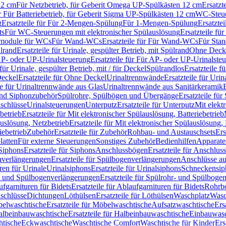
12 cm
Für Netzbetrieb, für Geberit Omega UP-Spülkästen 12 cm
Ersatzt
ür Für Batteriebetrieb, für Geberit Sigma UP-Spülkästen 12 cm
WC-Steue
g
Ersatzteile für Für 2-Mengen-Spülung
Für 1-Mengen-Spülung
Ersatzte
ts
Für WC-Steuerungen mit elektronischer Spülauslösung
Ersatzteile f
ärmodule für WCs
Für Wand-WCs
Ersatzteile für Für Wand-WCs
Für Sta
ülrand
Ersatzteile für Urinale, gespülter Betrieb, mit Spülrand
Ohne Deck
P- oder UP-Urinalsteuerung
Ersatzteile für Für AP- oder UP-Urinalste
 für Urinale, gespülter Betrieb, mit / für Deckel
Spülrandlos
Ersatzteile f
eckel
Ersatzteile für Ohne Deckel
Urinaltrennwände
Ersatzteile für Uri
le für Urinaltrennwände aus Glas
Urinaltrennwände aus Sanitärkeramik
nd Siphonzubehör
Spülrohre, Spülbögen und Übergänge
Ersatzteile fü
schlüsse
Urinalsteuerungen
Unterputz
Ersatzteile für Unterputz
Mit elekt
betrieb
Ersatzteile für Mit elektronischer Spülauslösung, Batteriebetrieb
auslösung, Netzbetrieb
Ersatzteile für Mit elektronischer Spülauslösung,
iebetrieb
Zubehör
Ersatzteile für Zubehör
Rohbau- und Austauschsets
Ers
atten
Für externe Steuerungen
Sonstiges Zubehör
Bedienhilfen
Apparate
Siphons
Ersatzteile für Siphons
Anschlussbögen
Ersatzteile für Anschlu
verlängerungen
Ersatzteile für Spülbogenverlängerungen
Anschlüsse a
ren für Urinale
Urinalsiphons
Ersatzteile für Urinalsiphons
Schneckensip
- und Spülbogenverlängerungen
Ersatzteile für Spülrohr- und Spülbog
fgarnituren für Bidets
Ersatzteile für Ablaufgarnituren für Bidets
Rohrb
schlüsse
Dichtungen
Löthülsen
Ersatzteile für Löthülsen
Waschplatz
Wasc
elwaschtische
Ersatzteile für Möbelwaschtische
Aufsatzwaschtische
Ers
albeinbauwaschtische
Ersatzteile für Halbeinbauwaschtische
Einbauwasc
htische
Eckwaschtische
Waschtische Comfort
Waschtische für Kinder
Ers