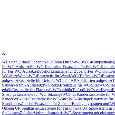
AT
WCs und Urinale
Geberit AquaClean Dusch-WCs
WC-Komplettanlag
für WC-Aufsätze
Für WC-Keramiken
Ersatzteile für Für WC-Kerami
für Für WC-Aufsätze
Zubehör
Ersatzteile für Zubehör
Für WC-Komplet
WC-Sitze
Wand-WCs
Ersatzteile für Wand-WCs
Tiefspül-WCs
Ersatzt
aufgesetzt
Ersatzteile für Tiefspül-WCs für AP-Spülkasten aufgesetzt
T
Sanitärkeramik
Aufgesetzt
WC-Sitze
Ersatzteile für WC-Sitze
WC-Sitze
erhöht
Ersatzteile für Flachspül-WCs erhöht
Tiefspül-WCs verlängert
E
Sitzringe
Ersatzteile für WC-Sitzringe
WCs für Kinder
Ersatzteile für 
Kinder
WC-Sitze
Ersatzteile für WC-Sitze
WC-Sitzringe
Ersatzteile fü
Standbidets
Zubehör
Ersatzteile für Zubehör
Betätigungsplatten und W
Omega UP-Spülkästen
Ersatzteile für Für Omega UP-Spülkästen
Für 
Spülkästen
Zubehör
Verbrauchsmaterial
WC-Steuerungen mit elektroni