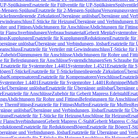
r UP-Spülkästen
Ersatzteile für Füllventile für UP-Spülkästen
Spülventile
-Mengen-Spülung
Ersatzteile für 2-Mengen-Spülung
Versorgungssyste
ücke
Innenliegende Zirkulation
Übergänge unlösbar
Übergänge und Verb
Gewindeanschluss
T-Stücke für Heizung
Übergänge und Verbindungen fü
hre und Fittings
Abdichtungen für Anschlüsse
Abdichtungen für Fitting
für Flanschverbindungen
Verbrauchsmaterial
Geberit Mepla
Systemrohr
tings
Kupplungen
Ersatzteile für Kupplungen
Reduktionen
Ersatzteile fü
Übergänge unlösbar
Übergänge und Verbindungen, lösbar
Ersatzteile fü
deanschluss
Ersatzteile für Verteiler mit Gewindeanschluss
T-Stücke für 
r Zubehör
Dämmungen für Anschlüsse
Abdichtungen für Rohre und Fitti
ile für Befestigungen für Anschlüsse
Systemdichtungen
Sets Schraube fü
1
Ersatzteile für Systemrohre 1.4401
Systemrohre 1.4521
Ersatzteile für
 Bögen
T-Stücke
Ersatzteile für T-Stücke
Innenliegende Zirkulation
Übergä
sbar
Kompensatoren
Ersatzteile für Kompensatoren
Verschlüsse
Ersatztei
Systemrohre 1.4401
Ersatzteile für Systemrohre 1.4401
Rohrnippel
Muff
ücke
Übergänge unlösbar
Ersatzteile für Übergänge unlösbar
Übergänge u
e
Ersatzteile für Anschlüsse
Zubehör für Geberit Mapress Edelstahl
Ersat
ings
Abdichtungen für Rohre und Fittings
Befestigungen für Anschlüsse
re Therm
Fittings
Ersatzteile für Fittings
Muffen
Ersatzteile für Muffen
Re
ergänge unlösbar
Übergänge und Verbindungen, lösbar
Ersatzteile für Ü
eizung
Ersatzteile für T-Stücke für Heizung
Anschlüsse für Heizung
Ersat
ür Flanschverbindungen
Geberit Mapress C-Stahl
Geberit Mapress C-Sta
eduktionen
Ersatzteile für Reduktionen
Bögen
Ersatzteile für Bögen
T-St
ergänge und Verbindungen, lösbar
Ersatzteile für Übergänge und Verb
eizung
Ersatzteile für T-Stücke für Heizung
Anschlüsse für Heizung
Ersat