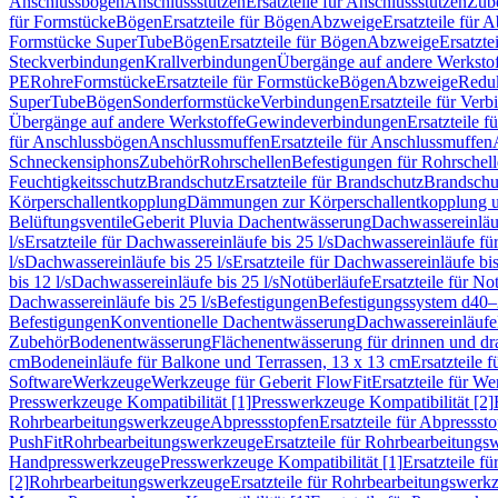
Anschlussbögen
Anschlussstutzen
Ersatzteile für Anschlussstutzen
Zub
für Formstücke
Bögen
Ersatzteile für Bögen
Abzweige
Ersatzteile für 
Formstücke SuperTube
Bögen
Ersatzteile für Bögen
Abzweige
Ersatzte
Steckverbindungen
Krallverbindungen
Übergänge auf andere Werksto
PE
Rohre
Formstücke
Ersatzteile für Formstücke
Bögen
Abzweige
Redu
SuperTube
Bögen
Sonderformstücke
Verbindungen
Ersatzteile für Ver
Übergänge auf andere Werkstoffe
Gewindeverbindungen
Ersatzteile 
für Anschlussbögen
Anschlussmuffen
Ersatzteile für Anschlussmuffen
Schneckensiphons
Zubehör
Rohrschellen
Befestigungen für Rohrschel
Feuchtigkeitsschutz
Brandschutz
Ersatzteile für Brandschutz
Brandschu
Körperschallentkopplung
Dämmungen zur Körperschallentkopplung 
Belüftungsventile
Geberit Pluvia Dachentwässerung
Dachwassereinläu
l/s
Ersatzteile für Dachwassereinläufe bis 25 l/s
Dachwassereinläufe fü
l/s
Dachwassereinläufe bis 25 l/s
Ersatzteile für Dachwassereinläufe bis
bis 12 l/s
Dachwassereinläufe bis 25 l/s
Notüberläufe
Ersatzteile für No
Dachwassereinläufe bis 25 l/s
Befestigungen
Befestigungssystem d40
Befestigungen
Konventionelle Dachentwässerung
Dachwassereinläufe
Zubehör
Bodenentwässerung
Flächenentwässerung für drinnen und d
cm
Bodeneinläufe für Balkone und Terrassen, 13 x 13 cm
Ersatzteile 
Software
Werkzeuge
Werkzeuge für Geberit FlowFit
Ersatzteile für W
Presswerkzeuge Kompatibilität [1]
Presswerkzeuge Kompatibilität [2]
Rohrbearbeitungswerkzeuge
Abpressstopfen
Ersatzteile für Abpressst
PushFit
Rohrbearbeitungswerkzeuge
Ersatzteile für Rohrbearbeitung
Handpresswerkzeuge
Presswerkzeuge Kompatibilität [1]
Ersatzteile f
[2]
Rohrbearbeitungswerkzeuge
Ersatzteile für Rohrbearbeitungswerk