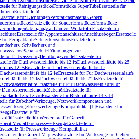
ial
Geberit Silent-Pro
Rohre
Ersatzteile für Rohre
Formstücke
Ersatzteile
zteile für Reinigungsstücke
Formstücke SuperTube
Ersatzteile für
ndungen
Ersatzteile für
Ersatzteile für Dichtungen
Verbrauchsmaterial
Geberit
nderformstücke
Ersatzteile für Sonderformstücke
Formstücke
ckverbindungen
Übergänge auf andere Werkstoffe
Ersatzteile für
schlüsse
Ersatzteile für Apparateanschlüsse
Anschlussbögen
Ersatzteile
e für Fertigabläufe
Schneckensiphons
Ersatzteile für
andschutz, Schallschutz und
rungssysteme
Schallschutz
Dämmungen zur
ile für Entwässerung
Belüftungsventile
Ersatzteile für
tzteile für Dachwassereinläufe bis 12 l/s
Dachwassereinläufe bis 25
fe bis 12 l/s
Ersatzteile für Dachwassereinläufe bis 12
Dachwassereinläufe bis 12 l/s
Ersatzteile für Für Dachwassereinläufe
ereinläufe bis 12 l/s
Dachwassereinläufe bis 25 l/s
Ersatzteile für
Dachwassereinläufe
Ersatzteile für Für Dachwassereinläufe
Für
für Dampfsperrenelemente
Zubehör
Ersatzteile für
nabläufe 13 x 13 cm
Ersatzteile für Bodenabläufe 13 x 13
teile für Zubehör
Werkzeuge, Netzwerkkomponenten und
presswerkzeuge
Presswerkzeuge Kompatibilität [1]
Ersatzteile für
kzeuge
Ersatzteile für
ushFit
Ersatzteile für Werkzeuge für Geberit
Geberit Mepla
Handpresswerkzeuge
Ersatzteile für
rsatzteile für Presswerkzeuge Kompatibilität
rkzeuge für Geberit Mapress
Ersatzteile für Werkzeuge für Geberit