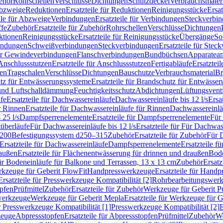
ehör
Rohrschellen
Verschlüsse
Dichtungen
Schutzdeckel
Verbrauchsmater
Abzweige
Reduktionen
Ersatzteile für Reduktionen
Reinigungsstücke
Ersat
ile für Abzweige
Verbindungen
Ersatzteile für Verbindungen
Steckverbi
ffe
Zubehör
Ersatzteile für Zubehör
Rohrschellen
Verschlüsse
Dichtungen
ktionen
Reinigungsstücke
Ersatzteile für Reinigungsstücke
Übergänge
So
bindungen
Schweißverbindungen
Steckverbindungen
Ersatzteile für Ste
für Gewindeverbindungen
Flanschverbindungen
Bundbüchsen
Apparatean
Anschlussstutzen
Ersatzteile für Anschlussstutzen
Fertigabläufe
Ersatzteil
len
Tragschalen
Verschlüsse
Dichtungen
Bauschutze
Verbrauchsmaterial
Br
tz für Entwässerungssysteme
Ersatzteile für Brandschutz für Entwässe
und Luftschalldämmung
Feuchtigkeitsschutz
Abdichtungen
Lüftungsvent
fe
Ersatzteile für Dachwassereinläufe
Dachwassereinläufe bis 12 l/s
Ersa
r Rinnen
Ersatzteile für Dachwassereinläufe für Rinnen
Dachwassereinläu
 25 l/s
Dampfsperrenelemente
Ersatzteile für Dampfsperrenelemente
Für 
tüberläufe
Für Dachwassereinläufe bis 12 l/s
Ersatzteile für Für Dachwass
–200
Befestigungssystem d250–315
Zubehör
Ersatzteile für Zubehör
Für 
Ersatzteile für Dachwassereinläufe
Dampfsperrenelemente
Ersatzteile 
raußen
Ersatzteile für Flächenentwässerung für drinnen und draußen
Bode
für Bodeneinläufe für Balkone und Terrassen, 13 x 13 cm
Zubehör
Ersatz
erkzeuge für Geberit FlowFit
Handpresswerkzeuge
Ersatzteile für Hand
Ersatzteile für Presswerkzeuge Kompatibilität [2]
Rohrbearbeitungswer
opfen
Prüfmittel
Zubehör
Ersatzteile für Zubehör
Werkzeuge für Geberit P
swerkzeuge
Werkzeuge für Geberit Mepla
Ersatzteile für Werkzeuge für 
ür Presswerkzeuge Kompatibilität [1]
Presswerkzeuge Kompatibilität [2]
E
zeuge
Abpressstopfen
Ersatzteile für Abpressstopfen
Prüfmittel
Zubehör
We