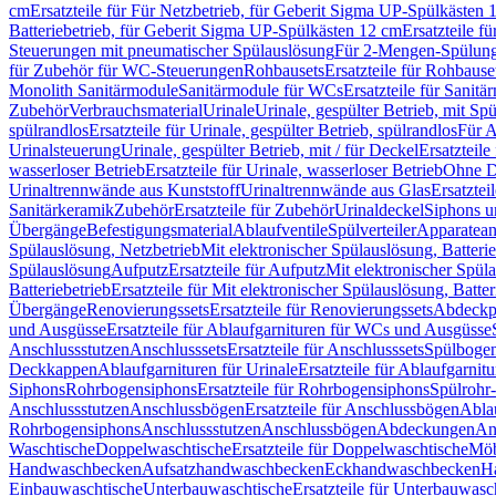
cm
Ersatzteile für Für Netzbetrieb, für Geberit Sigma UP-Spülkästen 
Batteriebetrieb, für Geberit Sigma UP-Spülkästen 12 cm
Ersatzteile f
Steuerungen mit pneumatischer Spülauslösung
Für 2-Mengen-Spülun
für Zubehör für WC-Steuerungen
Rohbausets
Ersatzteile für Rohbause
Monolith Sanitärmodule
Sanitärmodule für WCs
Ersatzteile für Sanit
Zubehör
Verbrauchsmaterial
Urinale
Urinale, gespülter Betrieb, mit Sp
spülrandlos
Ersatzteile für Urinale, gespülter Betrieb, spülrandlos
Für A
Urinalsteuerung
Urinale, gespülter Betrieb, mit / für Deckel
Ersatzteile
wasserloser Betrieb
Ersatzteile für Urinale, wasserloser Betrieb
Ohne D
Urinaltrennwände aus Kunststoff
Urinaltrennwände aus Glas
Ersatztei
Sanitärkeramik
Zubehör
Ersatzteile für Zubehör
Urinaldeckel
Siphons u
Übergänge
Befestigungsmaterial
Ablaufventile
Spülverteiler
Apparatean
Spülauslösung, Netzbetrieb
Mit elektronischer Spülauslösung, Batterie
Spülauslösung
Aufputz
Ersatzteile für Aufputz
Mit elektronischer Spül
Batteriebetrieb
Ersatzteile für Mit elektronischer Spülauslösung, Batter
Übergänge
Renovierungssets
Ersatzteile für Renovierungssets
Abdeckpl
und Ausgüsse
Ersatzteile für Ablaufgarnituren für WCs und Ausgüsse
Anschlussstutzen
Anschlusssets
Ersatzteile für Anschlusssets
Spülbogen
Deckkappen
Ablaufgarnituren für Urinale
Ersatzteile für Ablaufgarnitu
Siphons
Rohrbogensiphons
Ersatzteile für Rohrbogensiphons
Spülrohr
Anschlussstutzen
Anschlussbögen
Ersatzteile für Anschlussbögen
Ablau
Rohrbogensiphons
Anschlussstutzen
Anschlussbögen
Abdeckungen
An
Waschtische
Doppelwaschtische
Ersatzteile für Doppelwaschtische
Möb
Handwaschbecken
Aufsatzhandwaschbecken
Eckhandwaschbecken
H
Einbauwaschtische
Unterbauwaschtische
Ersatzteile für Unterbauwasc