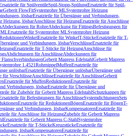
Ersatzteile für Spülventile
Spül-Stopp-Spülung
Ersatzteile für Spül-
me
Geberit FlowFit
Systemrohre ML
Systemrohre Heizung
indungen, lösbar
Ersatzteile für Übergänge und Verbindungen,
r Heizung, lösbar
Anschlüsse für Heizung
Ersatzteile für Anschlüsse
s
Abdeckungen für Rohre
Abdeckung für Fittings
Befestigungen für
e ML
Ersatzteile für Systemrohre ML
Systemrohre Heizung
r Reduktionen
Winkel
Ersatzteile für Winkel
T-Stücke
Ersatzteile für T-
r Übergänge und Verbindungen, lösbar
Verschlüsse
Ersatzteile für
Heizung
Ersatzteile für T-Stücke für Heizung
Anschlüsse für
ngs
Abdichtungen für Anschlüsse
Abdeckungen für
r Flanschverbindungen
Geberit Mapress Edelstahl
Geberit Mapress
 Systemrohre 1.4521
Rohrnippel
Muffen
Ersatzteile für
nge unlösbar
Ersatzteile für Übergänge unlösbar
Übergänge und
le für Verschlüsse
Anschlüsse
Ersatzteile für Anschlüsse
Geberit
en
Ersatzteile für Muffen
Reduktionen
Ersatzteile für
nd Verbindungen, lösbar
Ersatzteile für Übergänge und
zteile für Zubehör für Geberit Mapress Edelstahl
Schutzkappen für
Ersatzteile für Befestigungen für Anschlüsse
Systemdichtungen
Sets
duktionen
Ersatzteile für Reduktionen
Bögen
Ersatzteile für Bögen
T-
bergänge und Verbindungen, lösbar
Kompensatoren
Ersatzteile für
zteile für Anschlüsse für Heizung
Zubehör für Geberit Mapress
hl
Ersatzteile für Geberit Mapress C-Stahl
Systemrohre
ücke
Ersatzteile für T-Stücke
Kreuzstücke
Ersatzteile für
indungen, lösbar
Kompensatoren
Ersatzteile für
zteile für Anschlüsse für Heizung
Zubehör für Geberit Mapress C-