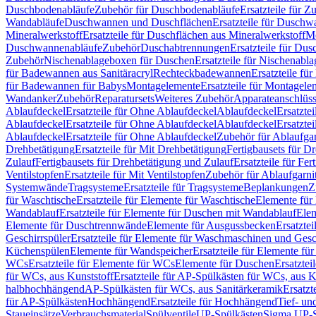
Duschbodenabläufe
Zubehör für Duschbodenabläufe
Ersatzteile für 
Wandabläufe
Duschwannen und Duschflächen
Ersatzteile für Dusch
Mineralwerkstoff
Ersatzteile für Duschflächen aus Mineralwerkstoff
Mo
Duschwannenabläufe
Zubehör
Duschabtrennungen
Ersatzteile für Du
Zubehör
Nischenablageboxen für Duschen
Ersatzteile für Nischenab
für Badewannen aus Sanitäracryl
Rechteckbadewannen
Ersatzteile f
für Badewannen für Babys
Montagelemente
Ersatzteile für Montagele
Wandanker
Zubehör
Reparatursets
Weiteres Zubehör
Apparateanschlüs
Ablaufdeckel
Ersatzteile für Ohne Ablaufdeckel
Ablaufdeckel
Ersatzte
Ablaufdeckel
Ersatzteile für Ohne Ablaufdeckel
Ablaufdeckel
Ersatzte
Ablaufdeckel
Ersatzteile für Ohne Ablaufdeckel
Zubehör für Ablaufga
Drehbetätigung
Ersatzteile für Mit Drehbetätigung
Fertigbausets für D
Zulauf
Fertigbausets für Drehbetätigung und Zulauf
Ersatzteile für Fe
Ventilstopfen
Ersatzteile für Mit Ventilstopfen
Zubehör für Ablaufgarn
Systemwände
Tragsysteme
Ersatzteile für Tragsysteme
Beplankungen
Z
für Waschtische
Ersatzteile für Elemente für Waschtische
Elemente für 
Wandablauf
Ersatzteile für Elemente für Duschen mit Wandablauf
Ele
Elemente für Duschtrennwände
Elemente für Ausgussbecken
Ersatzte
Geschirrspüler
Ersatzteile für Elemente für Waschmaschinen und Gesc
Küchenspülen
Elemente für Wandspeicher
Ersatzteile für Elemente fü
WCs
Ersatzteile für Elemente für WCs
Elemente für Duschen
Ersatztei
für WCs, aus Kunststoff
Ersatzteile für AP-Spülkästen für WCs, aus K
halbhochhängend
AP-Spülkästen für WCs, aus Sanitärkeramik
Ersatzt
für AP-Spülkästen
Hochhängend
Ersatzteile für Hochhängend
Tief- u
Staueinsätze
Verbrauchsmaterial
Spülventile
UP-Spülkästen
Sigma UP-S