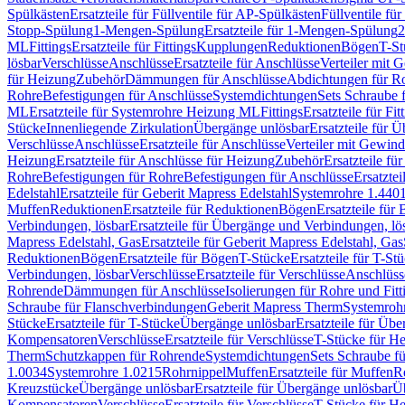
Spülkästen
Ersatzteile für Füllventile für AP-Spülkästen
Füllventile fü
Stopp-Spülung
1-Mengen-Spülung
Ersatzteile für 1-Mengen-Spülung
2
ML
Fittings
Ersatzteile für Fittings
Kupplungen
Reduktionen
Bögen
T-St
lösbar
Verschlüsse
Anschlüsse
Ersatzteile für Anschlüsse
Verteiler mit 
für Heizung
Zubehör
Dämmungen für Anschlüsse
Abdichtungen für Ro
Rohre
Befestigungen für Anschlüsse
Systemdichtungen
Sets Schraube 
ML
Ersatzteile für Systemrohre Heizung ML
Fittings
Ersatzteile für Fit
Stücke
Innenliegende Zirkulation
Übergänge unlösbar
Ersatzteile für 
Verschlüsse
Anschlüsse
Ersatzteile für Anschlüsse
Verteiler mit Gewin
Heizung
Ersatzteile für Anschlüsse für Heizung
Zubehör
Ersatzteile fü
Rohre
Befestigungen für Rohre
Befestigungen für Anschlüsse
Ersatzte
Edelstahl
Ersatzteile für Geberit Mapress Edelstahl
Systemrohre 1.440
Muffen
Reduktionen
Ersatzteile für Reduktionen
Bögen
Ersatzteile für
Verbindungen, lösbar
Ersatzteile für Übergänge und Verbindungen, lö
Mapress Edelstahl, Gas
Ersatzteile für Geberit Mapress Edelstahl, Gas
Reduktionen
Bögen
Ersatzteile für Bögen
T-Stücke
Ersatzteile für T-St
Verbindungen, lösbar
Verschlüsse
Ersatzteile für Verschlüsse
Anschlüss
Rohrende
Dämmungen für Anschlüsse
Isolierungen für Rohre und Fitt
Schraube für Flanschverbindungen
Geberit Mapress Therm
Systemroh
Stücke
Ersatzteile für T-Stücke
Übergänge unlösbar
Ersatzteile für Üb
Kompensatoren
Verschlüsse
Ersatzteile für Verschlüsse
T-Stücke für H
Therm
Schutzkappen für Rohrende
Systemdichtungen
Sets Schraube f
1.0034
Systemrohre 1.0215
Rohrnippel
Muffen
Ersatzteile für Muffen
R
Kreuzstücke
Übergänge unlösbar
Ersatzteile für Übergänge unlösbar
Üb
Kompensatoren
Verschlüsse
Ersatzteile für Verschlüsse
T-Stücke für H