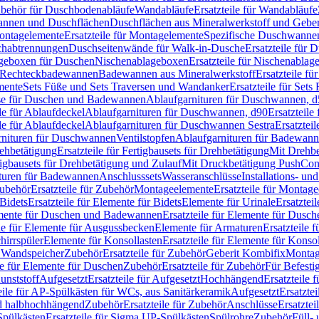
Zubehör für Duschbodenabläufe
Wandabläufe
Ersatzteile für Wandabläufe
wannen und Duschflächen
Duschflächen aus Mineralwerkstoff und Geberi
ntagelemente
Ersatzteile für Montagelemente
Spezifische Duschwanne
schabtrennungen
Duschseitenwände für Walk-in-Dusche
Ersatzteile für
lageboxen für Duschen
Nischenablageboxen
Ersatzteile für Nischenabla
ür Rechteckbadewannen
Badewannen aus Mineralwerkstoff
Ersatzteile f
mente
Sets Füße und Sets Traversen und Wandanker
Ersatzteile für Set
se für Duschen und Badewannen
Ablaufgarnituren für Duschwannen, 
ile für Ablaufdeckel
Ablaufgarnituren für Duschwannen, d90
Ersatzteil
ile für Ablaufdeckel
Ablaufgarnituren für Duschwannen Sestra
Ersatztei
rnituren für Duschwannen
Ventilstopfen
Ablaufgarnituren für Badewann
rehbetätigung
Ersatzteile für Fertigbausets für Drehbetätigung
Mit Drehbe
rtigbausets für Drehbetätigung und Zulauf
Mit Druckbetätigung PushCon
ituren für Badewannen
Anschlusssets
Wasseranschlüsse
Installations- un
ubehör
Ersatzteile für Zubehör
Montageelemente
Ersatzteile für Montag
Bidets
Ersatzteile für Elemente für Bidets
Elemente für Urinale
Ersatztei
mente für Duschen und Badewannen
Ersatzteile für Elemente für Dus
ile für Elemente für Ausgussbecken
Elemente für Armaturen
Ersatzteile 
hirrspüler
Elemente für Konsollasten
Ersatzteile für Elemente für Konso
r Wandspeicher
Zubehör
Ersatzteile für Zubehör
Geberit Kombifix
Montag
le für Elemente für Duschen
Zubehör
Ersatzteile für Zubehör
Für Befesti
unststoff
Aufgesetzt
Ersatzteile für Aufgesetzt
Hochhängend
Ersatzteile
eile für AP-Spülkästen für WCs, aus Sanitärkeramik
Aufgesetzt
Ersatztei
nd halbhochhängend
Zubehör
Ersatzteile für Zubehör
Anschlüsse
Ersatztei
pülkästen
Ersatzteile für Sigma UP-Spülkästen
Spülrohre
Zubehör
Füll- 