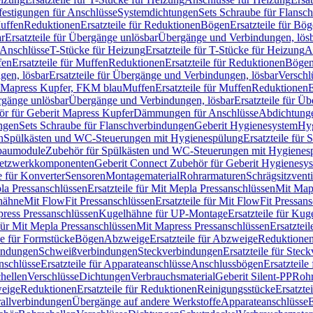
festigungen für Anschlüsse
Systemdichtungen
Sets Schraube für Flansc
Muffen
Reduktionen
Ersatzteile für Reduktionen
Bögen
Ersatzteile für Bö
r
Ersatzteile für Übergänge unlösbar
Übergänge und Verbindungen, lös
r Anschlüsse
T-Stücke für Heizung
Ersatzteile für T-Stücke für Heizung
A
fen
Ersatzteile für Muffen
Reduktionen
Ersatzteile für Reduktionen
Böge
gen, lösbar
Ersatzteile für Übergänge und Verbindungen, lösbar
Verschl
it Mapress Kupfer, FKM blau
Muffen
Ersatzteile für Muffen
Reduktionen
E
ergänge unlösbar
Übergänge und Verbindungen, lösbar
Ersatzteile für Ü
hör für Geberit Mapress Kupfer
Dämmungen für Anschlüsse
Abdichtunge
ngen
Sets Schraube für Flanschverbindungen
Geberit Hygienesystem
Hyg
n
Spülkästen und WC-Steuerungen mit Hygienespülung
Ersatzteile fü
nbaumodule
Zubehör für Spülkästen und WC-Steuerungen mit Hygienes
etzwerkkomponenten
Geberit Connect Zubehör für Geberit Hygienesy
e für Konverter
Sensoren
Montagematerial
Rohrarmaturen
Schrägsitzventi
la Pressanschlüssen
Ersatzteile für Mit Mepla Pressanschlüssen
Mit Map
lhähne
Mit FlowFit Pressanschlüssen
Ersatzteile für Mit FlowFit Pressan
press Pressanschlüssen
Kugelhähne für UP-Montage
Ersatzteile für Ku
 für Mit Mepla Pressanschlüssen
Mit Mapress Pressanschlüssen
Ersatztei
le für Formstücke
Bögen
Abzweige
Ersatzteile für Abzweige
Reduktione
bindungen
Schweißverbindungen
Steckverbindungen
Ersatzteile für Ste
nschlüsse
Ersatzteile für Apparateanschlüsse
Anschlussbögen
Ersatzteil
hellen
Verschlüsse
Dichtungen
Verbrauchsmaterial
Geberit Silent-PP
Roh
weige
Reduktionen
Ersatzteile für Reduktionen
Reinigungsstücke
Ersatzte
allverbindungen
Übergänge auf andere Werkstoffe
Apparateanschlüsse
E