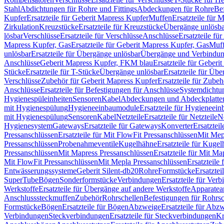
Stahl
Abdichtungen für Rohre und Fittings
Abdeckungen für Rohre
Be
Kupfer
Ersatzteile für Geberit Mapress Kupfer
Muffen
Ersatzteile für 
Zirkulation
Kreuzstücke
Ersatzteile für Kreuzstücke
Übergänge unlösba
lösbar
Verschlüsse
Ersatzteile für Verschlüsse
Anschlüsse
Ersatzteile fü
Mapress Kupfer, Gas
Ersatzteile für Geberit Mapress Kupfer, Gas
Muf
unlösbar
Ersatzteile für Übergänge unlösbar
Übergänge und Verbindun
Anschlüsse
Geberit Mapress Kupfer, FKM blau
Ersatzteile für Geber
Stücke
Ersatzteile für T-Stücke
Übergänge unlösbar
Ersatzteile für Üb
Verschlüsse
Zubehör für Geberit Mapress Kupfer
Ersatzteile für Zube
Anschlüsse
Ersatzteile für Befestigungen für Anschlüsse
Systemdichtu
Hygienespüleinheiten
Sensoren
Kabel
Abdeckungen und Abdeckplatte
mit Hygienespülung
Hygieneeinbaumodule
Ersatzteile für Hygieneei
mit Hygienespülung
Sensoren
Kabel
Netzteile
Ersatzteile für Netzteile
N
Hygienesystem
Gateways
Ersatzteile für Gateways
Konverter
Ersatzteil
Pressanschlüssen
Ersatzteile für Mit FlowFit Pressanschlüssen
Mit Mep
Pressanschlüssen
Probenahmeventile
Kugelhähne
Ersatzteile für Kuge
Pressanschlüssen
Mit Mapress Pressanschlüssen
Ersatzteile für Mit Ma
Mit FlowFit Pressanschlüssen
Mit Mepla Pressanschlüssen
Ersatzteile
Entwässerungssysteme
Geberit Silent-db20
Rohre
Formstücke
Ersatztei
SuperTube
Bögen
Sonderformstücke
Verbindungen
Ersatzteile für Ver
Werkstoffe
Ersatzteile für Übergänge auf andere Werkstoffe
Apparatea
Anschlusssteckmuffen
Zubehör
Rohrschellen
Befestigungen für Rohrsc
Formstücke
Bögen
Ersatzteile für Bögen
Abzweige
Ersatzteile für Abz
Verbindungen
Steckverbindungen
Ersatzteile für Steckverbindungen
Kr