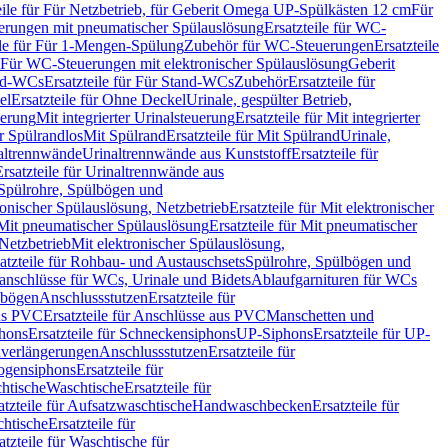
eile für Für Netzbetrieb, für Geberit Omega UP-Spülkästen 12 cm
Für
rungen mit pneumatischer Spülauslösung
Ersatzteile für WC-
ile für Für 1-Mengen-Spülung
Zubehör für WC-Steuerungen
Ersatzteile
ür Für WC-Steuerungen mit elektronischer Spülauslösung
Geberit
nd-WCs
Ersatzteile für Für Stand-WCs
Zubehör
Ersatzteile für
el
Ersatzteile für Ohne Deckel
Urinale, gespülter Betrieb,
uerung
Mit integrierter Urinalsteuerung
Ersatzteile für Mit integrierter
ür Spülrandlos
Mit Spülrand
Ersatzteile für Mit Spülrand
Urinale,
naltrennwände
Urinaltrennwände aus Kunststoff
Ersatzteile für
Ersatzteile für Urinaltrennwände aus
r Spülrohre, Spülbögen und
ronischer Spülauslösung, Netzbetrieb
Ersatzteile für Mit elektronischer
Mit pneumatischer Spülauslösung
Ersatzteile für Mit pneumatischer
 Netzbetrieb
Mit elektronischer Spülauslösung,
atzteile für Rohbau- und Austauschsets
Spülrohre, Spülbögen und
anschlüsse für WCs, Urinale und Bidets
Ablaufgarnituren für WCs
ssbögen
Anschlussstutzen
Ersatzteile für
us PVC
Ersatzteile für Anschlüsse aus PVC
Manschetten und
hons
Ersatzteile für Schneckensiphons
UP-Siphons
Ersatzteile für UP-
enverlängerungen
Anschlussstutzen
Ersatzteile für
ogensiphons
Ersatzteile für
htische
Waschtische
Ersatzteile für
atzteile für Aufsatzwaschtische
Handwaschbecken
Ersatzteile für
htische
Ersatzteile für
atzteile für Waschtische für