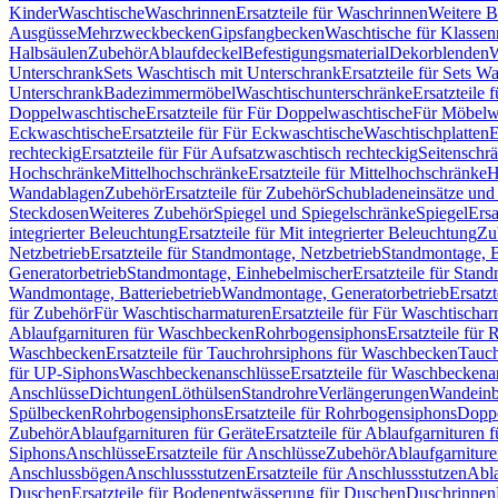
Kinder
Waschtische
Waschrinnen
Ersatzteile für Waschrinnen
Weitere 
Ausgüsse
Mehrzweckbecken
Gipsfangbecken
Waschtische für Klasse
Halbsäulen
Zubehör
Ablaufdeckel
Befestigungsmaterial
Dekorblenden
W
Unterschrank
Sets Waschtisch mit Unterschrank
Ersatzteile für Sets W
Unterschrank
Badezimmermöbel
Waschtischunterschränke
Ersatzteile 
Doppelwaschtische
Ersatzteile für Für Doppelwaschtische
Für Möbelw
Eckwaschtische
Ersatzteile für Für Eckwaschtische
Waschtischplatten
E
rechteckig
Ersatzteile für Für Aufsatzwaschtisch rechteckig
Seitenschr
Hochschränke
Mittelhochschränke
Ersatzteile für Mittelhochschränke
H
Wandablagen
Zubehör
Ersatzteile für Zubehör
Schubladeneinsätze un
Steckdosen
Weiteres Zubehör
Spiegel und Spiegelschränke
Spiegel
Ersa
integrierter Beleuchtung
Ersatzteile für Mit integrierter Beleuchtung
Zu
Netzbetrieb
Ersatzteile für Standmontage, Netzbetrieb
Standmontage, Ba
Generatorbetrieb
Standmontage, Einhebelmischer
Ersatzteile für Stan
Wandmontage, Batteriebetrieb
Wandmontage, Generatorbetrieb
Ersatz
für Zubehör
Für Waschtischarmaturen
Ersatzteile für Für Waschtischa
Ablaufgarnituren für Waschbecken
Rohrbogensiphons
Ersatzteile für
Waschbecken
Ersatzteile für Tauchrohrsiphons für Waschbecken
Tauch
für UP-Siphons
Waschbeckenanschlüsse
Ersatzteile für Waschbeckena
Anschlüsse
Dichtungen
Löthülsen
Standrohre
Verlängerungen
Wandeinb
Spülbecken
Rohrbogensiphons
Ersatzteile für Rohrbogensiphons
Dopp
Zubehör
Ablaufgarnituren für Geräte
Ersatzteile für Ablaufgarnituren 
Siphons
Anschlüsse
Ersatzteile für Anschlüsse
Zubehör
Ablaufgarnitur
Anschlussbögen
Anschlussstutzen
Ersatzteile für Anschlussstutzen
Abla
Duschen
Ersatzteile für Bodenentwässerung für Duschen
Duschrinnen