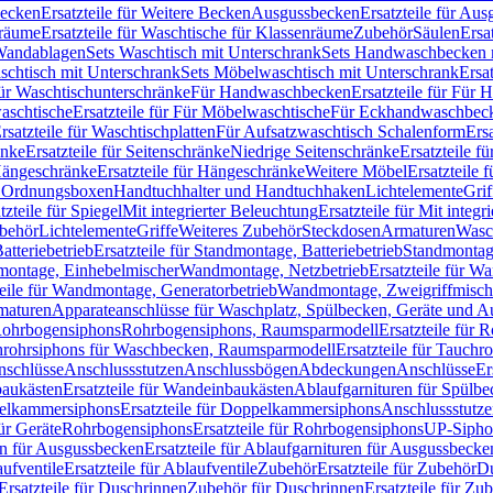
Becken
Ersatzteile für Weitere Becken
Ausgussbecken
Ersatzteile für Au
nräume
Ersatzteile für Waschtische für Klassenräume
Zubehör
Säulen
Ersa
andablagen
Sets Waschtisch mit Unterschrank
Sets Handwaschbecken 
aschtisch mit Unterschrank
Sets Möbelwaschtisch mit Unterschrank
Ersa
für Waschtischunterschränke
Für Handwaschbecken
Ersatzteile für Für
aschtische
Ersatzteile für Für Möbelwaschtische
Für Eckhandwaschbec
rsatzteile für Waschtischplatten
Für Aufsatzwaschtisch Schalenform
Ers
änke
Ersatzteile für Seitenschränke
Niedrige Seitenschränke
Ersatzteile f
ängeschränke
Ersatzteile für Hängeschränke
Weitere Möbel
Ersatzteile 
d Ordnungsboxen
Handtuchhalter und Handtuchhaken
Lichtelemente
Grif
tzteile für Spiegel
Mit integrierter Beleuchtung
Ersatzteile für Mit integr
behör
Lichtelemente
Griffe
Weiteres Zubehör
Steckdosen
Armaturen
Wasc
tteriebetrieb
Ersatzteile für Standmontage, Batteriebetrieb
Standmontage
dmontage, Einhebelmischer
Wandmontage, Netzbetrieb
Ersatzteile für W
teile für Wandmontage, Generatorbetrieb
Wandmontage, Zweigriffmisch
rmaturen
Apparateanschlüsse für Waschplatz, Spülbecken, Geräte und 
 Rohrbogensiphons
Rohrbogensiphons, Raumsparmodell
Ersatzteile für
rohrsiphons für Waschbecken, Raumsparmodell
Ersatzteile für Tauch
nschlüsse
Anschlussstutzen
Anschlussbögen
Abdeckungen
Anschlüsse
Er
aukästen
Ersatzteile für Wandeinbaukästen
Ablaufgarnituren für Spülb
elkammersiphons
Ersatzteile für Doppelkammersiphons
Anschlussstutz
für Geräte
Rohrbogensiphons
Ersatzteile für Rohrbogensiphons
UP-Sipho
en für Ausgussbecken
Ersatzteile für Ablaufgarnituren für Ausgussbecke
ufventile
Ersatzteile für Ablaufventile
Zubehör
Ersatzteile für Zubehör
D
Ersatzteile für Duschrinnen
Zubehör für Duschrinnen
Ersatzteile für Zu