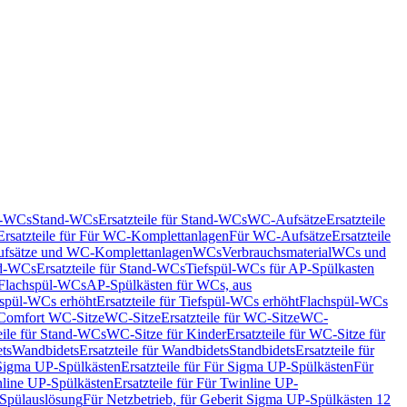
nd-WCs
Stand-WCs
Ersatzteile für Stand-WCs
WC-Aufsätze
Ersatzteile
Ersatzteile für Für WC-Komplettanlagen
Für WC-Aufsätze
Ersatzteile
fsätze und WC-Komplettanlagen
WCs
Verbrauchsmaterial
WCs und
d-WCs
Ersatzteile für Stand-WCs
Tiefspül-WCs für AP-Spülkasten
r Flachspül-WCs
AP-Spülkästen für WCs, aus
fspül-WCs erhöht
Ersatzteile für Tiefspül-WCs erhöht
Flachspül-WCs
r Comfort WC-Sitze
WC-Sitze
Ersatzteile für WC-Sitze
WC-
eile für Stand-WCs
WC-Sitze für Kinder
Ersatzteile für WC-Sitze für
ts
Wandbidets
Ersatzteile für Wandbidets
Standbidets
Ersatzteile für
Sigma UP-Spülkästen
Ersatzteile für Für Sigma UP-Spülkästen
Für
line UP-Spülkästen
Ersatzteile für Für Twinline UP-
 Spülauslösung
Für Netzbetrieb, für Geberit Sigma UP-Spülkästen 12