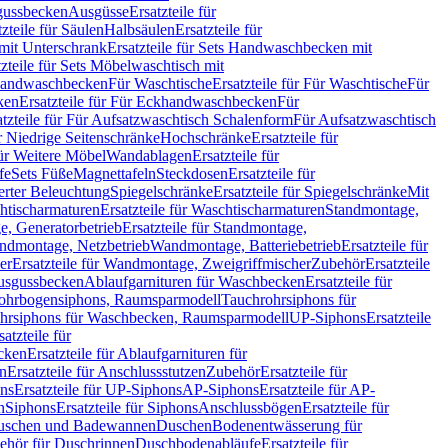
sgussbecken
Ausgüsse
Ersatzteile für
tzteile für Säulen
Halbsäulen
Ersatzteile für
mit Unterschrank
Ersatzteile für Sets Handwaschbecken mit
tzteile für Sets Möbelwaschtisch mit
 Handwaschbecken
Für Waschtische
Ersatzteile für Für Waschtische
Für
ken
Ersatzteile für Für Eckhandwaschbecken
Für
atzteile für Für Aufsatzwaschtisch Schalenform
Für Aufsatzwaschtisch
ür Niedrige Seitenschränke
Hochschränke
Ersatzteile für
für Weitere Möbel
Wandablagen
Ersatzteile für
fe
Sets Füße
Magnettafeln
Steckdosen
Ersatzteile für
ierter Beleuchtung
Spiegelschränke
Ersatzteile für Spiegelschränke
Mit
htischarmaturen
Ersatzteile für Waschtischarmaturen
Standmontage,
, Generatorbetrieb
Ersatzteile für Standmontage,
andmontage, Netzbetrieb
Wandmontage, Batteriebetrieb
Ersatzteile für
er
Ersatzteile für Wandmontage, Zweigriffmischer
Zubehör
Ersatzteile
Ausgussbecken
Ablaufgarnituren für Waschbecken
Ersatzteile für
 Rohrbogensiphons, Raumsparmodell
Tauchrohrsiphons für
rohrsiphons für Waschbecken, Raumsparmodell
UP-Siphons
Ersatzteile
satzteile für
ecken
Ersatzteile für Ablaufgarnituren für
en
Ersatzteile für Anschlussstutzen
Zubehör
Ersatzteile für
ns
Ersatzteile für UP-Siphons
AP-Siphons
Ersatzteile für AP-
n
Siphons
Ersatzteile für Siphons
Anschlussbögen
Ersatzteile für
uschen und Badewannen
Duschen
Bodenentwässerung für
behör für Duschrinnen
Duschbodenabläufe
Ersatzteile für