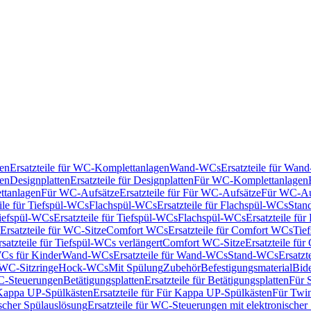
en
Ersatzteile für WC-Komplettanlagen
Wand-WCs
Ersatzteile für Wa
ken
Designplatten
Ersatzteile für Designplatten
Für WC-Komplettanlagen
tanlagen
Für WC-Aufsätze
Ersatzteile für Für WC-Aufsätze
Für WC-Au
eile für Tiefspül-WCs
Flachspül-WCs
Ersatzteile für Flachspül-WCs
Stan
iefspül-WCs
Ersatzteile für Tiefspül-WCs
Flachspül-WCs
Ersatzteile fü
Ersatzteile für WC-Sitze
Comfort WCs
Ersatzteile für Comfort WCs
Tie
rsatzteile für Tiefspül-WCs verlängert
Comfort WC-Sitze
Ersatzteile fü
WCs für Kinder
Wand-WCs
Ersatzteile für Wand-WCs
Stand-WCs
Ersatzt
r WC-Sitzringe
Hock-WCs
Mit Spülung
Zubehör
Befestigungsmaterial
Bide
C-Steuerungen
Betätigungsplatten
Ersatzteile für Betätigungsplatten
Für 
Kappa UP-Spülkästen
Ersatzteile für Für Kappa UP-Spülkästen
Für Twin
scher Spülauslösung
Ersatzteile für WC-Steuerungen mit elektronischer