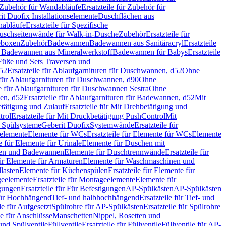
Zubehör für Wandabläufe
Ersatzteile für Zubehör für
t Duofix Installationselemente
Duschflächen aus
nabläufe
Ersatzteile für Spezifische
 Duschseitenwände für Walk-in-Dusche
Zubehör
Ersatzteile für
geboxen
Zubehör
Badewannen
Badewannen aus Sanitäracryl
Ersatzteile
ür Badewannen aus Mineralwerkstoff
Badewannen für Babys
Ersatzteile
s Füße und Sets Traversen und
d52
Ersatzteile für Ablaufgarnituren für Duschwannen, d52
Ohne
e für Ablaufgarnituren für Duschwannen, d90
Ohne
le für Ablaufgarnituren für Duschwannen Sestra
Ohne
en, d52
Ersatzteile für Ablaufgarnituren für Badewannen, d52
Mit
tätigung und Zulauf
Ersatzteile für Mit Drehbetätigung und
trol
Ersatzteile für Mit Druckbetätigung PushControl
Mit
d Spülsysteme
Geberit Duofix
Systemwände
Ersatzteile für
eelemente
Elemente für WCs
Ersatzteile für Elemente für WCs
Elemente
le für Elemente für Urinale
Elemente für Duschen mit
chen und Badewannen
Elemente für Duschtrennwände
Ersatzteile für
für Elemente für Armaturen
Elemente für Waschmaschinen und
llasten
Elemente für Küchenspülen
Ersatzteile für Elemente für
eelemente
Ersatzteile für Montageelemente
Elemente für
gungen
Ersatzteile für Für Befestigungen
AP-Spülkästen
AP-Spülkästen
 für Hochhängend
Tief- und halbhochhängend
Ersatzteile für Tief- und
le für Aufgesetzt
Spülrohre für AP-Spülkästen
Ersatzteile für Spülrohre
le für Anschlüsse
Manschetten
Nippel, Rosetten und
und Spülventile
Füllventile
Ersatzteile für Füllventile
Füllventile für AP-